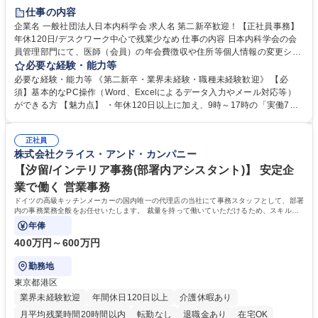
仕事の内容
企業名 一般社団法人日本内科学会 求人名 第二新卒歓迎！【正社員事務】
年休120日/デスクワーク中心で残業少なめ 仕事の内容 日本内科学会の会
員管理部門にて、医師（会員）の年会費徴収や住所等個人情報の変更シス
テム入力、電話・FAX対応をお任せします。将来的には、各種委員会の運
必要な経験・能力等
営事務局業務などにも幅広く携わっていただきます。 【会員管理・データ
必要な経験・能力等 《第二新卒・業界未経験・職種未経験歓迎》 【必
入力業務】 ・医師（会員）の住所変更、個人情報のシステム登録・更新
須】基本的なPC操作（Word、Excelによるデータ入力やメール対応等）
・年会費の徴収管理や入金データの照合確認 【問い合わせ対応】 ・会員
ができる方 【魅力点】 ・年休120日以上に加え、9時～17時の「実働7時
（医師）からの電話、FAX、ネット申請に伴う相談受付 ・複雑な案件のへ
間勤務」で残業も少なくワークライフバランスは抜群です。 【将来的な業
のエスカレーション・連携対応 募集職種 第二新卒歓迎！【正社員事務】
務（各種委員会運営）】 ・学会内における各種委員会のスケジュール調
年休120日/デスクワーク中心で残業少なめ
正社員
整、資料作成、当日の運営サポート 学歴・資格 学歴：大学院 大学 語学
株式会社クライス・アンド・カンパニー
力： 資格：
【汐留/インテリア事務(部署内アシスタント)】 安定企
業で働く 営業事務
ドイツの高級キッチンメーカーの国内唯一の代理店の当社にて事務スタッフとして、部署
内の事務業務全般をお任せいたします。 裁量を持って働いていただけるため、スキルア
ップも可能です。
年俸
400万円～600万円
勤務地
東京都港区
業界未経験歓迎
年間休日120日以上
介護休暇あり
月平均残業時間20時間以内
転勤なし
退職金あり
在宅OK