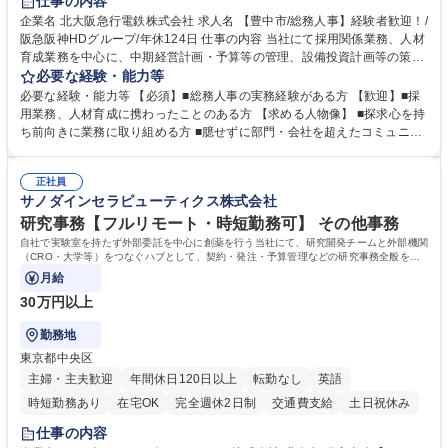
仕事の内容
土日祝休み
服装自由
昼食補助あり
食事補助あり
企業名 北大阪急行電鉄株式会社 求人名 【豊中市/総務人事】経験者歓迎！/
阪急阪神HDグループ/年休124日 仕事の内容 当社にて採用関係業務、人材
育成業務を中心に、中期経営計画・予算等の管理、設備投資計画等の策
定、さらに社内の重要会議の運営等、経営の根幹となる幅広い総務人事業
必要な経験・能力等
務全般を担当していただきます。 【主な業務内容】 ■採用関係業務および
必要な経験・能力等 【必須】■総務人事の実務経験がある方 【歓迎】■採
人材育成(社員研修)業務の推進 ■中期経営計画および予算等の管理 ■設備
用業務、人材育成に携わったことのある方 【求める人物像】 ■探求心を持
投資計画等の策定 ■社内の重要会議の運営 ■その他総務人事業務全般 【入
ち前向きに業務に取り組める方 ■臆せずに部門・会社を超えたコミュニケ
社後】入社後は採用や育成をメインに担当し将来的には経営根幹に関わる
ーションの取れる方 ■自分で考えて行動のできる方 ■第二の創業期を迎え
総務人事業務全般へ幅広く従事していただきます。 募集職種 【豊中市/総
る当社で組織の次代を担うネクスト人材として長期的に成長したい方 ■周
務人事】経験者歓迎！/阪急阪神HDグループ/年休124日
正社員
囲のメンバーと協調しつつ主体性を持って能動的に業務を推進できる方 学
サノダインセラピューティクス株式会社
歴・資格 学歴：大学院 大学 高専 短大 専修学校 高校 語学力： 資格：
研究事務【フルリモート・時短勤務可】 その他事務
自社で実験室を持たず外部委託を中心に創薬を行う当社にて、研究開発チームと外部機関
（CRO・大学等）をつなぐハブとして、契約・発注・予算管理などの研究事務全般をお
任せします。
月給
30万円以上
勤務地
東京都中央区
主婦・主夫歓迎
年間休日120日以上
転勤なし
英語
時短勤務あり
在宅OK
完全週休2日制
交通費支給
土日祝休み
仕事の内容