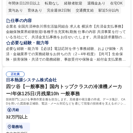
年間休日120日以上
転勤なし
経験者歓迎
退職金あり
在宅OK
賞与あり
育休あり
完全週休2日制
交通費支給
駅近5分以内
土日祝休み
仕事の内容
企業名 全国共済神奈川県生活協同組合 求人名 横浜市【共済金支払事務】
金融保険業界経験歓迎/各種手当充実/転勤無 仕事の内容 共済事業を行って
いる当社にて、共済金支払事務をお任せいたします。共済金請求書類の受
付・内容確認・審査・データ入力のほか、加入者様や医療機関等からの問
必要な経験・能力等
い合わせ電話対応や書類発送等を担当します。 ■共済金請求書類の受付、
必要な経験・能力等 【必須】電話応対を伴う事務経験、および保険・共
内容確認、および共済金支払に関する審査・事務処理業務全般を担当 ■専
済・金融業界での実務経験をお持ちの方（2～4年程度）【尚可】生命保
用システムへのデータ入力、各種必要書類の作成・発送作業 ■加入者様や
険・損害保険・共済での勤務経験、事故受付や保険金・給付金支払業務経
医療機関等からの各種問い合わせに対する丁寧かつ迅速な電話応対 ■現場
験がある方 【求める人物像】■相手の立場に立った丁寧な対応ができる方
調査の対応および業務プロセスの改善活動 【業務内容の変更範囲】当社の
■チームワークを大切にし、素直に学べる方★外勤の保険営業から内勤事
指定する業務 募集職種 横浜市【共済金支払事務】金融保険業界経験歓迎/
正社員
務へのキャリアチェンジ希望者も大歓迎です！ 学歴・資格 学歴：大学院
日本熱源システム株式会社
各種手当充実/転勤無
大学 高専 短大 専修学校 高校 語学力： 資格：
四ツ谷【一般事務】国内トップクラスの冷凍機メーカ
ー/年休125日/月残業10h 一般事務
技術部門における事務作業全般を担当します。見積書や発注書の作成、データ集計、CA
Dを用いた図面修正補助、電話・メール対応などを通じて現場の技術者を支えるポジショ
ンです。
月給
32万円以上
勤務地