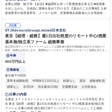
善をお任せ。 【教育制度】ご入社後、育成担当とペアになりながらOJTに
必要な経験・能力等 【必須】■協調性を持って業務推進出来る方 ■改善案
て業務を覚えていただくことが可能です。業務システムがきちんと構築さ
を出しながら、主体的に業務を進めて行ける方 【過去のご入社事例】人材
れているため、スムーズに仕事に慣れることができる環境です。また、
派遣業界や保育業界等、メーカー以外、営業事務未経験者の入社実績有
「チームで成果を出す文化」があり、良いやり方を積極的に共有しながら
【当社の事務職について】単なる事務ではなく主体性を発揮したサポート
常に改善を目指す風土のため、安心して業務に取り組んでいただけます。
により、キーエンスの付加価値向上に貢献します。ベースの定型業務に加
募集職種 【大阪・京都・滋賀】営業事務 ※未経験可
正社員
えて、お客様や社員の状況に合わせ、能動的なサポート、改善の動きも期
STJAdvisorsGroupLimited日本支社
待され。組織を支えるスペシャリストとして、チームに貢献し、結果的に
社員から頼られる存在になることができます。平均19:30の退勤以降の業
東京【経理・総務】週1日出社程度のリモート中心/残業
務の持ち帰りも禁止されており、メリハリのある働き方となります。 学
基本無/独立系ファーム 総務事務
歴・資格 学歴：大学院 大学 高専 短大 語学力： 資格：
独立系ECMアドバイザリーファームとして上場前後の資本市場戦略を設計する当社にて
経理・総務をお任せします。基礎的なバックオフィス業務からスタートし組織を支える専
任担当として広く活躍できる環境です。
年俸
400万円以上
勤務地
東京都千代田区
業界未経験歓迎
年間休日120日以上
転勤なし
英語
経験者歓迎
残業なし
在宅OK
完全週休2日制
交通費支給
土日祝休み
仕事の内容
企業名 ＳＴＪＡｄｖｉｓｏｒｓＧｒｏｕｐＬｉｍｉｔｅｄ日本支社 求人
名 東京【経理・総務】週1日出社程度のリモート中心/残業基本無/独立系
ファーム 仕事の内容 独立系ECMアドバイザリーファームとして上場前後