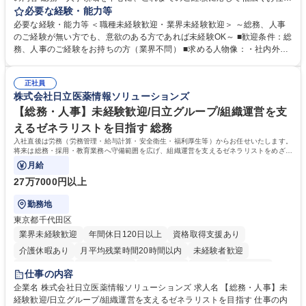
します。 ＜具体的には＞ ・総務/人事労務（給与・社保・勤怠管理など）
必要な経験・能力等
・採用・教育研修 ・福利厚生運用 など ※基本的には事務所勤務ですが、
必要な経験・能力等 ＜職種未経験歓迎・業界未経験歓迎＞ ～総務、人事
採用や教育等の業務内容により、関西圏以外への日帰り・宿泊を伴う国内
のご経験が無い方でも、意欲のある方であれば未経験OK～ ■歓迎条件：総
出張もございます。 ※担当業務を持ちつつ、お互いに助け合いながら、総
務、人事のご経験をお持ちの方（業界不問） ■求める人物像：・社内外の
務部という組織として協力しながら進める体制です。 募集職種 【大阪】
関係各部門との調整を率先して行い、業務を円滑に遂行できる協調性やコ
総務人事＜未経験歓迎＞◇三菱電機G・社会インフラを支える/年休127日
ミュニケーション能力を持っている方 ・人事総務領域に興味がありゼネラ
正社員
リスト志向をお持ちの方 学歴・資格 学歴：大学院 大学 語学力： 資格：
株式会社日立医薬情報ソリューションズ
【総務・人事】未経験歓迎/日立グループ/組織運営を支
えるゼネラリストを目指す 総務
入社直後は労務（労務管理・給与計算・安全衛生・福利厚生等）からお任せいたします。
将来は総務・採用・教育業務へ守備範囲を広げ、組織運営を支えるゼネラリストをめざせ
ます。
月給
27万7000円以上
勤務地
東京都千代田区
業界未経験歓迎
年間休日120日以上
資格取得支援あり
介護休暇あり
月平均残業時間20時間以内
未経験者歓迎
住宅手当あり
時短勤務あり
退職金あり
在宅OK
賞与あり
仕事の内容
育休あり
完全週休2日制
交通費支給
土日祝休み
寮・社宅あり
企業名 株式会社日立医薬情報ソリューションズ 求人名 【総務・人事】未
経験歓迎/日立グループ/組織運営を支えるゼネラリストを目指す 仕事の内