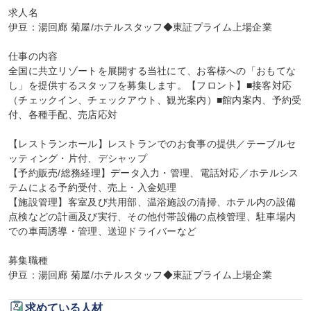
求人名

伊豆：湯回廊 菊屋/ホテルスタッフ◆東証プライム上場企業

仕事の内容

全国に共立リゾートを展開する当社にて、お客様への「おもてな
し」を提供するスタッフを募集します。【フロント】■接客対応
（チェックイン、チェックアウト、観光案内）■館内案内、予約受
付、各種手配、売店応対

【レストランホール】レストランでのお食事の提供／テーブルセ
ッティング・片付、デシャップ

【予約販売/総務経理】データ入力・管理、電話対応／ホテルシス
テムによる予約受付、売上・入金処理

【施設管理】客室及び共用部、温浴施設の清掃、ホテル内の設備
点検などの計画及び実行、その他付帯設備の点検管理、駐車場内
での車両誘導・管理、送迎ドライバーなど

募集職種

伊豆：湯回廊 菊屋/ホテルスタッフ◆東証プライム上場企業
求めている人材