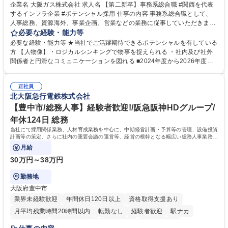
企業名 大阪ガス株式会社 求人名 【第二新卒】事務系総合職 #関西を代表
するインフラ企業 #ポテンシャル採用 仕事の内容 事務系総合職として、
人事総務、資源海外、事業企画、営業などの業務に従事していただきま
す。 【業務内容の一例】■所属事業部の勤労業務 ■海外に関係する各種業
必要な経験・能力等
務 ■営業部門の企画スタッフ、ルート営業 【キャリアパス】入社後の配属
必要な経験・能力等 ★当社でご活躍期待できるポテンシャルを有している
ポジションで一定期間ご活躍頂いた後、本人の適性及び将来のキャリアを
方 【人物像】・ロジカルシンキングで物事を捉えられる ・社内及び社外
鑑みてジョブローテーションを行います。 【育成】OJTでの現場育成や研
関係者と円滑なコミュニケーションを図れる ■2024年度から2026年度ま
修カリキュラムを通じて、Daigasグループの業務で必要となる知識につい
での3ヵ年を対象とする「Daigasグループ中期経営計画2026」を策定しま
て学んでいただきます。 募集職種 【第二新卒】事務系総合職 #関西を代
した。https://www.osakagas.co.jp/company/press/pr2024/1777576_564
表するインフラ企業 #ポテンシャル採用
正社員
72.html ■エネルギーセキュリティの不安定化や気候変動による自然災害の
北大阪急行電鉄株式会社
甚大化など、これまで以上に社会課題解決の重要性が高まっています。
「未来の日常」の創造に向けて持続可能な社会の実現に貢献してまいりま
【豊中市/総務人事】経験者歓迎!/阪急阪神HDグループ/
す。 学歴・資格 学歴：大学院 大学 語学力： 資格：
年休124日 総務
当社にて採用関係業務、人材育成業務を中心に、中期経営計画・予算等の管理、設備投資
計画等の策定、さらに社内の重要会議の運営等、経営の根幹となる幅広い総務人事業務全
般を担当していただきます。
月給
30万円～38万円
勤務地
大阪府豊中市
業界未経験歓迎
年間休日120日以上
資格取得支援あり
月平均残業時間20時間以内
転勤なし
経験者歓迎
駅ナカ
退職金あり
完全週休2日制
交通費支給
駅近5分以内