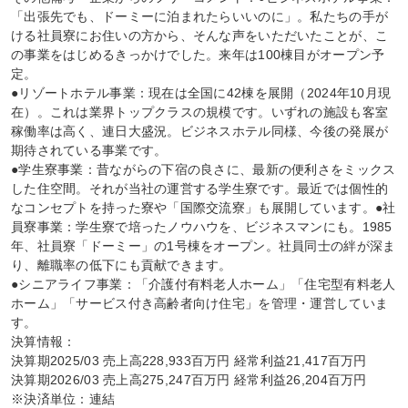
「出張先でも、ドーミーに泊まれたらいいのに」。私たちの手が
ける社員寮にお住いの方から、そんな声をいただいたことが、こ
の事業をはじめるきっかけでした。来年は100棟目がオープン予
定。

●リゾートホテル事業：現在は全国に42棟を展開（2024年10月現
在）。これは業界トップクラスの規模です。いずれの施設も客室
稼働率は高く、連日大盛況。ビジネスホテル同様、今後の発展が
期待されている事業です。

●学生寮事業：昔ながらの下宿の良さに、最新の便利さをミックス
した住空間。それが当社の運営する学生寮です。最近では個性的
なコンセプトを持った寮や「国際交流寮」も展開しています。●社
員寮事業：学生寮で培ったノウハウを、ビジネスマンにも。1985
年、社員寮「ドーミー」の1号棟をオープン。社員同士の絆が深ま
り、離職率の低下にも貢献できます。

●シニアライフ事業：「介護付有料老人ホーム」「住宅型有料老人
ホーム」「サービス付き高齢者向け住宅」を管理・運営していま
す。

決算情報：

決算期2025/03 売上高228,933百万円 経常利益21,417百万円

決算期2026/03 売上高275,247百万円 経常利益26,204百万円

※決済単位：連結