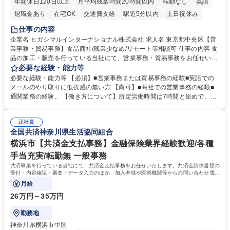
年間休日120日以上
月平均残業時間20時間以内
転勤なし
英語
退職金あり
在宅OK
交通費支給
駅近5分以内
土日祝休み
仕事の内容
企業名 ヒガシマルインターナショナル株式会社 求人名 東京都中央区【営
業事務・貿易事務】食品商社/残業少なめ/リモート等相談可 仕事の内容 食
品の加工・販売を行っている当社にて、営業事務・貿易事務をお任せいた
します。営業社員のサポートポジションとして、受発注から海外工場との
必要な経験・能力等
調整まで幅広く対応し、当社事業の根幹を支えていただきます。 ■受発注
必要な経験・能力等 【必須】■営業事務または貿易事務の経験■英語での
業務、請求書発行 ■海外工場とのスケジュール調整 ■在庫管理 ■輸入書類
メールのやり取りに抵抗感の無い方 【尚可】■商社での営業事務の経験■
の確認・作成 ■配送手配 ■通関業者を通して行う輸出入業全般 ■倉庫との
通関業務の経験。 【働き方について】所定労働時間は7時間と短めで、残
倉入れ調整等 ※ゼネラリストとしてのキャリアアップを目指すことが可能
業も月平均20時間以下です。時差出勤制度や週1日のリモート勤務も相談
です。単に商品を販売するだけでなく原料の仕入れから販売までをトータ
可能で、ワークライフバランスを保ち長期就業しやすい環境です。 【当社
ルプロデュースしているため、商品に関わる全ての業務をサポート頂きま
正社員
の強み】1991年の設立以来、外食産業を中心としたお客様の多様なニー
全国共済神奈川県生活協同組合
す。 募集職種 東京都中央区【営業事務・貿易事務】食品商社/残業少なめ/
ズに沿った冷凍水産物等の生産・輸入・販売を一貫して手掛けています。
リモート等相談可
自社工場と海外拠点の強固な連携によるワンストップサービスが最大の強
横浜市【共済金支払事務】金融保険業界経験歓迎/各種
みです。 学歴・資格 学歴：大学院 大学 語学力：英語 資格：
手当充実/転勤無 一般事務
共済事業を行っている当社にて、共済金支払事務をお任せいたします。共済金請求書類の
受付・内容確認・審査・データ入力のほか、加入者様や医療機関等からの問い合わせ電話
対応や書類発送等を担当します。
月給
26万円～35万円
勤務地
神奈川県横浜市中区