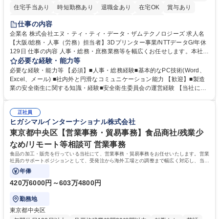
住宅手当あり
時短勤務あり
退職金あり
在宅OK
賞与あり
完全週休2日制
交通費支給
土日祝休み
服装自由
仕事の内容
企業名 株式会社エヌ・ティ・ティ・データ・ザムテクノロジーズ 求人名
【大阪/総務・人事（労務）担当者】3Dプリンター事業/NTTデータG/年休
129日 仕事の内容 人事・総務・庶務業務等を幅広くお任せします。本社コ
ーポレート部門と連携しながら、決められた業務だけではなく、社員や現
必要な経験・能力等
場を支えるバックオフィス担当として状況に応じて柔軟に対応いただくこ
必要な経験・能力等 【必須】■人事・総務経験■基本的なPC技術(Word、
とを期待します。 【詳細】■入退社手続き、社員情報管理■入社時オリエ
Excel、メール) ■社内外と円滑なコミュニケーション能力 【歓迎】■製造
ンテーションの実施■勤怠・各種申請内容の確認■採用業務のサポート■来
業の安全衛生に関する知識・経験■安全衛生委員会の運営経験 【当社につ
客・電話対応 ■郵便物の受領・発送・管理■オフィス設備・備品管理■建
いて】 ◎設立したばかりの会社であり、一緒に企業を立ち上げ・拡大しよ
物・設備修繕の手配及び業者対応■押印・契約書管理等の庶務業務■安全衛
うという意欲のある方を求めています。 ◎経営に近い立場で幅広くキャリ
生に関する業務等■健康診断、産業医面談、休職・復職手続き等の労務サ
正社員
アが磨けます。 ◎NTTデータグループであり福利厚生は充実しているとと
ヒガシマルインターナショナル株式会社
ポート■社内ルールの運用・各種社内案内■その他、拠点運営に関わる管理
もに、働き方改革も推進しています。 学歴・資格 学歴：大学院 大学 高専
部門業務 募集職種 【大阪/総務・人事（労務）担当者】3Dプリンター事
短大 専修学校 語学力： 資格：
東京都中央区【営業事務・貿易事務】食品商社/残業少
業/NTTデータG/年休129日
なめ/リモート等相談可 営業事務
食品の加工・販売を行っている当社にて、営業事務・貿易事務をお任せいたします。営業
社員のサポートポジションとして、受発注から海外工場との調整まで幅広く対応し、当社
事業の根幹を支えていただきます。
年俸
420万6000円～603万4800円
勤務地
東京都中央区