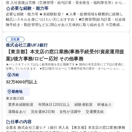
容 入社直後は労務（労務管理・給与計算・安全衛生・福利厚生等）からお
任せいたします。将来は総務・採用・教育業務へ守備範囲を広げ、組織運
必要な経験・能力等
営を支えるゼネラリストをめざせます。 ・初期業務：労働時間管理、給与
必要な経験・能力等 ★未経験歓迎！ ★人事・総務領域を横断的に経験し
計算、社会保険対応、福利厚生管理、安全衛生、健康経営推進等をお任せ
幅広いスキルを身につけたい方におすすめ！ ■労務管理(給与計算・社会保
します。ご経験に応じて、休職者管理など、幅広く経験を積んでいただき
険手続き・勤怠管理など)に関心があり主体的に取り組める方 ※労務経験
ます。 ・将来的な広がり：総務・採用・教育・税務対応・経営企画等。
者は早期にご活躍いただけます。 ■チームで仕事を推進できる方■将来は
★メンバーがマンツーマンで丁寧に教えるため、ご経験が浅くても安心！
マネジメント職として活躍したい 【尚可】■人事、労務、採用、教育業務
幅広く経験を積みたい意欲がある方に最適な環境です。 募集職種 【総
正社員
のご経験 ■労務管理（給与計算・社会保険手続き・勤怠管理など）の経験
株式会社三菱UFJ銀行
務・人事】未経験歓迎/日立グループ/組織運営を支えるゼネラリストを目
■衛生管理者の資格をお持ちの方 学歴・資格 学歴：大学院 大学 高専 短大
指す
専修学校 高校 語学力： 資格：
【東京都】本支店の窓口業務(事務手続受付/資産運用提
案)/後方事務/ロビー応対 その他事務
★バックオフィスではなく顧客折衝を含む職種です★ 国内の本支店等にて下記の業務に
従事していただきます。 ■窓口/後方/ロビーにて事務手続等の受付・オペレーション、お
客様対応
月給
32万4000円以上
勤務地
東京都23区
業界未経験歓迎
年間休日120日以上
経験者歓迎
研修あり
退職金あり
完全週休2日制
女性が活躍中
交通費支給
土日祝休み
仕事の内容
企業名 株式会社三菱ＵＦＪ銀行 求人名 【東京都】本支店の窓口業務(事務