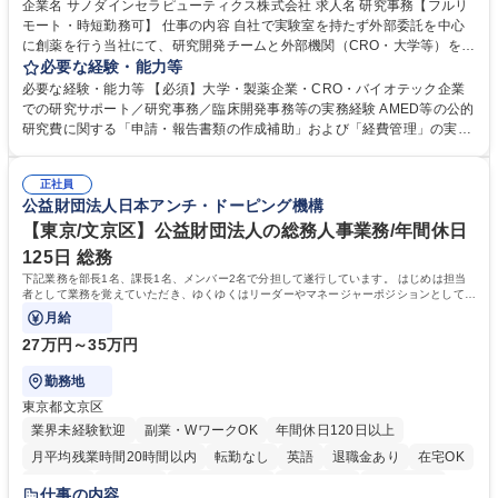
企業名 サノダインセラピューティクス株式会社 求人名 研究事務【フルリ
モート・時短勤務可】 仕事の内容 自社で実験室を持たず外部委託を中心
に創薬を行う当社にて、研究開発チームと外部機関（CRO・大学等）をつ
なぐハブとして、契約・発注・予算管理などの研究事務全般をお任せしま
必要な経験・能力等
す。 ■見積取得、発注、検収、請求処理等の事務手続き ■委託先との定例
必要な経験・能力等 【必須】大学・製薬企業・CRO・バイオテック企業
会議の調整・アジェンダ準備・議事録作成 ■研究報告書、試験関連資料、
での研究サポート／研究事務／臨床開発事務等の実務経験 AMED等の公的
SOP等の整備・版管理・保管 ■研究開発の進捗・タイムライン・予算執行
研究費に関する「申請・報告書類の作成補助」および「経費管理」の実務
管理サポート ■AMED等公的研究費の申請・報告書類作成補助および経費
経験 【尚可】 ■URA経験または産学連携・研究費管理の経験 ■AMED等の
管理 ■社内外関係者との連絡調整・その他研究開発に関わる総務・庶務 募
公的研究費の申請・執行管理経験 ■英語での文書読解・メール対応力 【働
集職種 研究事務【フルリモート・時短勤務可】
正社員
き方について】フルリモートやハイブリッド勤務、時短勤務など個々のラ
公益財団法人日本アンチ・ドーピング機構
イフスタイルに応じた柔軟な働き方が可能です。育児や介護との両立も応
【東京/文京区】公益財団法人の総務人事業務/年間休日
援します。 学歴・資格 学歴：大学院 大学 語学力： 資格：
125日 総務
下記業務を部長1名、課長1名、メンバー2名で分担して遂行しています。 はじめは担当
者として業務を覚えていただき、ゆくゆくはリーダーやマネージャーポジションとして活
躍いただくことを期待しています。
月給
27万円～35万円
勤務地
東京都文京区
業界未経験歓迎
副業・WワークOK
年間休日120日以上
月平均残業時間20時間以内
転勤なし
英語
退職金あり
在宅OK
賞与あり
育休あり
完全週休2日制
交通費支給
土日祝休み
仕事の内容