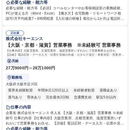
お客様のお声をより良い商品づくりに活かしていく上で、窓口となるお客
必要な経験・能力等
様相談室でのお仕事です。 日々お客様からいただくキリングループへのご
必要な経験・能力等 【必須】コールセンターやお客様相談室の業務経験、
意見を、企業活動に活かしています。お客様からの声に迅速かつ誠意をも
PCが使える方（Word・Excel）【働き方】在宅勤務・リモートワーク相
って対応、情報提供するとともにグループ内活動に反映しています。 【具
談可/月平均残業7～8時間程度 【入社後の研修】着任から1か月は電話対応
体的には】電話応対、メール、お手紙対応、ご指摘品調査報告書作成、有
のOJTを中心に実施し、電話対応に慣れた段階でメール・手紙のOJTを実
人チャットボット対応など。 【1日の対応件数】■電話：月間一人当たり
施する予定です。独り立ち以降もしっかりフォローする体制を整えていま
平均100件前後■メール・手紙：同上40件前後 募集職種 中野本社【お客様
正社員
すのでご安心ください。 【当社について】キリングループの広報機能を担
株式会社キーエンス
相談室】お客様のお声をもとにより良い商品づくりへ貢献
う会社として、お客様との出会いを大切にし、磨き上げたホスピタリティ
を込めてコミュニケーションをとりながら広報関連業務を行っておりま
【大阪・京都・滋賀】営業事務 ※未経験可 営業事務
す。 学歴・資格 学歴：大学院 大学 高専 短大 専修学校 高校 語学力： 資
【仕事内容】大阪営業所、京都営業所、滋賀営業所いずれかにて営業事務をお任せ。
格：
【詳細】電話応対・データ入力・伝票や見積の作成・カタログ送付・来客対応・営業所内
で発生する事務業務や業務改善をお任せ。
月給
27万9000円～28万1000円
勤務地
大阪府大阪市淀川区
業界未経験歓迎
年間休日120日以上
未経験者歓迎
退職金あり
賞与あり
育休あり
完全週休2日制
交通費支給
駅近5分以内
土日祝休み
仕事の内容
企業名 株式会社キーエンス 求人名 【大阪・京都・滋賀】営業事務 ※未経
験可 仕事の内容 【仕事内容】大阪営業所、京都営業所、滋賀営業所いず
れかにて営業事務をお任せ。 【詳細】電話応対・データ入力・伝票や見積
の作成・カタログ送付・来客対応・営業所内で発生する事務業務や業務改
必要な経験・能力等