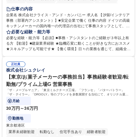
育休あり
完全週休2日制
インセンティブあり
交通費支給
仕事の内容
駅近5分以内
土日祝休み
企業名 株式会社クライス・アンド・カンパニー 求人名 【汐留/インテリア
事務（部署内アシスタント）】■安定企業で働く 仕事の内容 ドイツの高級
キッチンメーカーの国内唯一の代理店の当社にて事務スタッフとして、部
署内の事務業務全般をお任せいたします。 裁量を持って働いていただける
必要な経験・能力等
ため、スキルアップも可能です。 【部署内の事務業務全般】 ■サンプルの
必要な経験・能力等 【必須】■事務・アシスタントのご経験が３年以上有
仕分け・整理 ■電話応対 ■書類作成（会議資料、お客様宛請求書、支払書
る方 【歓迎】■建築業界経験 ★臨機応変に動くことが好きな方におススメ
類を取りまとめて経理へ提出等） ■ショールームアテンド・運営・予約業
★スキルアップも可能です★ 【働く環境】日々の業務を通じて、組織全体
務 ■広報・PR業務のアシスタント（SNS投稿補助、資料作成など） ■納品
のサポートを行い、成果を実感できる仕事です。また、コミュニケーショ
時の取扱説明書作成・送付（キッチン、機器等の商品） 募集職種 【汐留/
ンスキルや問題解決能力が磨かれ、キャリアアップのチャンスも豊富。チ
インテリア事務（部署内アシスタント）】■安定企業で働く
正社員
ームとの協力や新しいアイデアを活かす場もあり、やりがいを感じながら
株式会社シュクレイ
働けます。 【歓迎】 ■インテリアの業界のご経験が有る方■PCの作業に慣
れている方 学歴・資格 学歴：大学院 大学 高専 短大 専修学校 語学力： 資
【東京/お菓子メーカーの事務担当】事務経験者歓迎/転
格：
勤無/プライム上場G 営業事務
「ザ・メープルマニア」「東京ミルクチーズ工場」「フランセ」「バターバトラー」
「ザ・テイラー」「DROOLY」等のブランドを多数展開する当社にて、オリジナル菓子
ブランド商品の事務業務をお任せいたします。
月給
30万円～36万円
勤務地
東京都港区
業界未経験歓迎
転勤なし
住宅手当あり
経験者歓迎