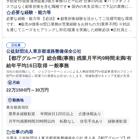
手続受付/資産運用提案)/後方事務/ロビー応対 仕事の内容 ★バックオフィ
スではなく顧客折衝を含む職種です★ 国内の本支店等にて下記の業務に従
事していただきます。 ■窓口/後方/ロビーにて事務手続等の受付・オペレ
必要な経験・能力等
ーション、お客様対応 ■窓口にて、ご来店された個人のお客様に対して金
必要な経験・能力等 【必須】★顧客折衝経験を活かしてご活躍可能な環境
融商品のご提案 ■効率的な事務運用の検討・構築等 ≪業務紹介：ご応募前
です。 ■販売or接客or窓口業務or営業経験をお持ちの方(業界不問) ※対話
に必ずご覧ください≫ ※記事 https://www.mysite.bk.mufg.jp/career/circle/
を通じてニーズをヒアリングし対応/提案を実施した経験必須 ■正社員とし
article17/ ※動画 https://youtu.be/H-S7HaJqqbg 募集職種 【東京都】本支
ての就業経験1年以上 【歓迎】■金融業界での就業経験■銀行での預金為替
店の窓口業務(事務手続受付/資産運用提案)/後方事務/ロビー応対
事務経験 ■金融商品の提案・販売経験 ≪魅力≫研修やOJT環境が整ってい
正社員
るので安心して入行いただけます。 幅広いキャリアの選択肢があり、公募
公益財団法人東京都道路整備保全公社
や社内副業等を活用し、 一人ひとりが挑戦できるカルチャーが浸透してい
ます。 学歴・資格 学歴：大学院 大学 高専 短大 専修学校 高校 語学力：
【都庁グループ】総合職(事務) 残業月平均9時間未満/有
資格：
給年平均16日取得 一般事務
当社の総合職として、ジョブローテーションによる人事経理部門や収益事業等のフロント
部門の部署等幅広い部署での業務をお任せいたします。研修制度やキャリア支援が充実し
ております！ ※下記業務詳細
月給
22万1500円～30万円
勤務地
東京都新宿区
業界未経験歓迎
年間休日120日以上
介護休暇あり
月平均残業時間20時間以内
転勤なし
住宅手当あり
経験者歓迎
研修あり
退職金あり
賞与あり
完全週休2日制
交通費支給
仕事の内容
駅近5分以内
資格取得手当あり
食事補助あり
企業名 公益財団法人東京都道路整備保全公社 求人名 【都庁グループ】総