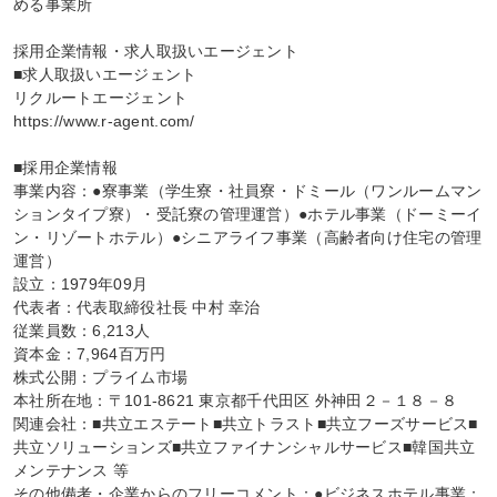
める事業所

採用企業情報・求人取扱いエージェント

■求人取扱いエージェント

リクルートエージェント

https://www.r-agent.com/

■採用企業情報

事業内容：●寮事業（学生寮・社員寮・ドミール（ワンルームマン
ションタイプ寮）・受託寮の管理運営）●ホテル事業（ドーミーイ
ン・リゾートホテル）●シニアライフ事業（高齢者向け住宅の管理
運営）

設立：1979年09月

代表者：代表取締役社長 中村 幸治

従業員数：6,213人

資本金：7,964百万円

株式公開：プライム市場

本社所在地：〒101-8621 東京都千代田区 外神田２－１８－８

関連会社：■共立エステート■共立トラスト■共立フーズサービス■
共立ソリューションズ■共立ファイナンシャルサービス■韓国共立
メンテナンス 等

その他備考・企業からのフリーコメント：●ビジネスホテル事業：