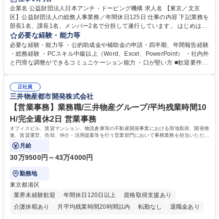
食事補助あり
企業名 公益財団法人日本アンチ・ドーピング機構 求人名 【東京／文京
区】公益財団法人の総務人事業務／年間休日125日 仕事の内容 下記業務を
部長1名、課長1名、メンバー2名で分担して遂行しています。 はじめは担
当者として業務を覚えていただき、ゆくゆくはリーダーやマネージャーポ
必要な経験・能力等
ジションとして活躍いただくことを期待しています。 【総務・人事グルー
必要な経験・能力等 ・公的助成金や補助金の申請・四半期、年間報告経験
プの業務内容】 ・人事制度関連 ・採用活動 ・教育研修の企画、実行 ・勤
・総務経験 ・PCスキル中級以上（Word、Excel、PowerPoint） ・社内外
怠管理 ・官公庁への各種提出 ・法定の会議運営（評議員会、理事会） ・
と円滑な調整ができるコミュニケーション能力 ・口が堅い方 ■歓迎要件
コンプライアンス ・内部規程やルールの管理、整備、文書管理 ・契約関
・採用業務経験 ・英語に抵抗がない方 ・営業経験 学歴・資格 学歴：大学
連 ・衛生管理 ・防災関連・公的助成金の管理・オフィス、ファシリティ
院 大学 高専 短大 専修学校 高校 語学力： 資格：
管理 ・福利厚生関連 ・職員からの問合せ、相談対応 ・その他日常の総務
正社員
三井物産都市開発株式会社
業務全般 募集職種 【東京／文京区】公益財団法人の総務人事業務／年間
休日125日
【営業事務】業務職/三井物産グループ/平均残業時間10
H/完全週休2日 営業事務
オフィスビル、賃貸マンション、物流倉庫等の不動産開発事業における用地取得、開発推
進、賃貸運営、売却、仲介・活用提案等を行う営業部門において事務業務を担当いただき
ます。
月給
30万9500円～43万4000円
勤務地
東京都港区
業界未経験歓迎
年間休日120日以上
資格取得支援あり
介護休暇あり
月平均残業時間20時間以内
転勤なし
退職金あり
在宅OK
賞与あり
育休あり
完全週休2日制
交通費支給