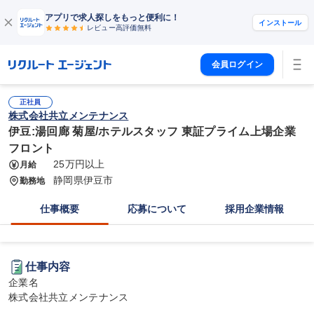
アプリで求人探しをもっと便利に！
インストール
レビュー高評価
無料
会員ログイン
正社員
株式会社共立メンテナンス
伊豆:湯回廊 菊屋/ホテルスタッフ 東証プライム上場企業
フロント
25万円以上
月給
静岡県伊豆市
勤務地
仕事概要
応募について
採用企業情報
仕事内容
企業名

株式会社共立メンテナンス
