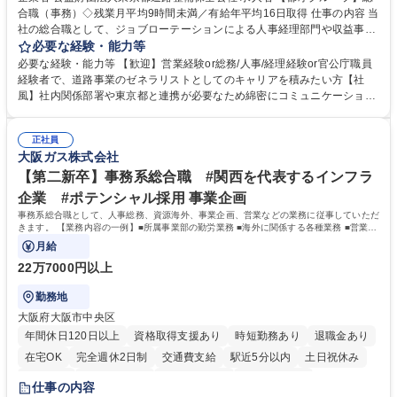
合職（事務）◇残業月平均9時間未満／有給年平均16日取得 仕事の内容 当
社の総合職として、ジョブローテーションによる人事経理部門や収益事業
等のフロント部門の部署等幅広い部署での業務をお任せいたします。研修
必要な経験・能力等
制度やキャリア支援が充実しております！ ※下記業務詳細 【業務詳細】■
必要な経験・能力等 【歓迎】営業経験or総務/人事/経理経験or官公庁職員
管理部門：広報、人事、経理など当公社の運営に係る管理業務 ■収益部
経験者で、道路事業のゼネラリストとしてのキャリアを積みたい方【社
門：駐車場の新規開拓、管理運営、新宿駅西口広場の「イベントコーナ
風】社内関係部署や東京都と連携が必要なため綿密にコミュニケーション
ー」などの管理運営 ■道路部門：整備の急がれる骨格幹線道路や木造住宅
を図っています。 【業務の魅力】■幅広く携われる：総合職（事務）で
密集地域の特定整備路線の用地取得、道路に関する普及啓発事業、都内の
は、駐車場の管理運営や道路用地の取得、公益財団法人の中枢を担う管理
道路施設や道路工事現場の見学ツアー事業 ※入社後は上記いずれかの部門
正社員
部門など多岐に渡る業務を経験できます。 ■様々なプロジェクト：駐車場
大阪ガス株式会社
へ配属。※業務内容変更の範囲：会社の定める業務 募集職種 【都庁グル
事業の他、新宿駅西口広場内に設置された照明を兼ねた広告「ブライトサ
ープ】総合職（事務）◇残業月平均9時間未満／有給年平均16日取得
イン」の管理運営を行うなど、事業収益を生み出す活動を積極的に行って
【第二新卒】事務系総合職 #関西を代表するインフラ
います。 学歴・資格 学歴：大学院 大学 高専 短大 専修学校 高校 語学力：
企業 #ポテンシャル採用 事業企画
資格：
事務系総合職として、人事総務、資源海外、事業企画、営業などの業務に従事していただ
きます。 【業務内容の一例】■所属事業部の勤労業務 ■海外に関係する各種業務 ■営業部
門の企画スタッフ、ルート営業
月給
22万7000円以上
勤務地
大阪府大阪市中央区
年間休日120日以上
資格取得支援あり
時短勤務あり
退職金あり
在宅OK
完全週休2日制
交通費支給
駅近5分以内
土日祝休み
服装自由
第二新卒歓迎
寮・社宅あり
食事補助あり
仕事の内容