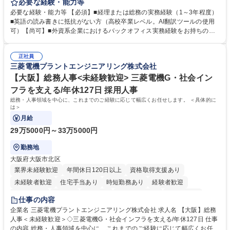
の資本市場戦略を設計する当社にて経理・総務をお任せします。基礎的な
必要な経験・能力等
バックオフィス業務からスタートし組織を支える専任担当として広く活躍
必要な経験・能力等 【必須】■経理または総務の実務経験（1～3年程度）
できる環境です。 ■日常経理、月次および年次決算サポート業務 ■本国
■英語の読み書きに抵抗がない方（高校卒業レベル。AI翻訳ツールの使用
（グローバル）との英文メール対応（AI翻訳ツール等を使用しての対応で
可）【尚可】■外資系企業におけるバックオフィス実務経験をお持ちの方
問題ございません） ■オフィス環境整備、郵便物の発送・受取等の総務業
【必須・尚可要件】簿記などの特別な資格や、TOEIC等のスコアは求めて
務全般 ■その他バックオフィス関連サポート ※ご経験に合わせて無理なく
おりません。日々の事務処理を丁寧かつ正確に行える方を歓迎します。
業務をお任せします。残業も基本的には発生せず、ご自身のペースで業務
正社員
【働き方について】現在は週4日程度の在宅勤務を実施しており、ワーク
三菱電機プラントエンジニアリング株式会社
を進めやすく定着率の高い環境です。 募集職種 東京【経理・総務】週1日
ライフバランスを重視する方に最適な環境です（フルリモートも面接で相
出社程度のリモート中心/残業基本無/独立系ファーム
談可）。【求める人物像】幅広いバックオフィス業務に柔軟に対応でき、
【大阪】総務人事<未経験歓迎> 三菱電機G・社会イン
社内外と円滑にコミュニケーションを取りながら業務を推進できる方 学
フラを支える/年休127日 採用人事
歴・資格 学歴：大学院 大学 高専 短大 専修学校 高校 語学力： 資格：
総務・人事領域を中心に、これまでのご経験に応じて幅広くお任せします。 ＜具体的に
は＞
月給
29万5000円～33万5000円
勤務地
大阪府大阪市北区
業界未経験歓迎
年間休日120日以上
資格取得支援あり
未経験者歓迎
住宅手当あり
時短勤務あり
経験者歓迎
退職金あり
在宅OK
賞与あり
完全週休2日制
交通費支給
仕事の内容
駅近5分以内
土日祝休み
服装自由
寮・社宅あり
食事補助あり
企業名 三菱電機プラントエンジニアリング株式会社 求人名 【大阪】総務
人事＜未経験歓迎＞◇三菱電機G・社会インフラを支える/年休127日 仕事
の内容 総務・人事領域を中心に、これまでのご経験に応じて幅広くお任せ