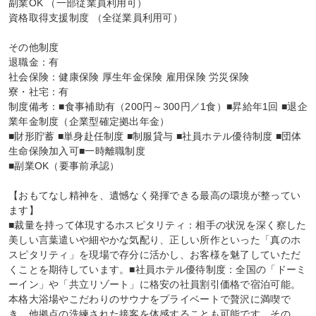
副業OK （一部従業員利用可）

資格取得支援制度 （全従業員利用可）

その他制度

退職金：有

社会保険：健康保険 厚生年金保険 雇用保険 労災保険

寮・社宅：有

制度備考：■食事補助有（200円～300円／1食）■昇給年1回 ■退企
業年金制度（企業型確定拠出年金）

■財形貯蓄 ■単身赴任制度 ■制服貸与 ■社員ホテル優待制度 ■団体
生命保険加入可■一時離職制度

■副業OK（要事前承認）

【おもてなし精神を、遺憾なく発揮できる最高の環境が整ってい
ます】

■裁量を持って体現するホスピタリティ：相手の状況を深く察した
美しい言葉遣いや細やかな気配り、正しい所作といった「真のホ
スピタリティ」を現場で存分に活かし、お客様を魅了していただ
くことを期待しています。■社員ホテル優待制度：全国の「ドーミ
ーイン」や「共立リゾート」に格安の社員割引価格で宿泊可能。
本格大浴場やこだわりのサウナをプライベートで贅沢に満喫で
き、他拠点の洗練された接客を体感することも可能です。その