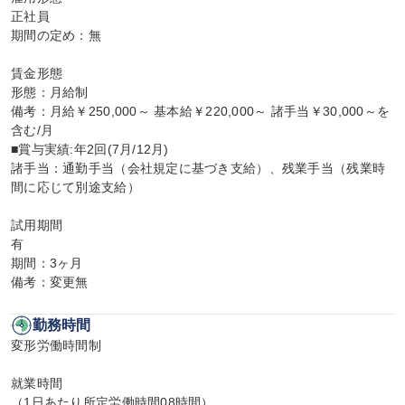
正社員

期間の定め：無

賃金形態

形態：月給制

備考：月給￥250,000～ 基本給￥220,000～ 諸手当￥30,000～を
含む/月

■賞与実績:年2回(7月/12月)

諸手当：通勤手当（会社規定に基づき支給）、残業手当（残業時
間に応じて別途支給）

試用期間

有

期間：3ヶ月

備考：変更無
勤務時間
変形労働時間制

就業時間

（1日あたり所定労働時間08時間）
