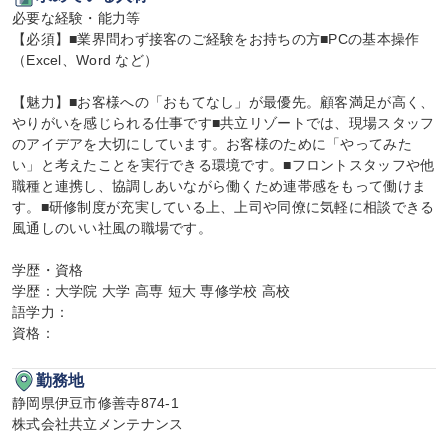
必要な経験・能力等

【必須】■業界問わず接客のご経験をお持ちの方■PCの基本操作
（Excel、Word など）

【魅力】■お客様への「おもてなし」が最優先。顧客満足が高く、
やりがいを感じられる仕事です■共立リゾートでは、現場スタッフ
のアイデアを大切にしています。お客様のために「やってみた
い」と考えたことを実行できる環境です。■フロントスタッフや他
職種と連携し、協調しあいながら働くため連帯感をもって働けま
す。■研修制度が充実している上、上司や同僚に気軽に相談できる
風通しのいい社風の職場です。

学歴・資格

学歴：大学院 大学 高専 短大 専修学校 高校

語学力：

資格：
勤務地
静岡県伊豆市修善寺874-1

株式会社共立メンテナンス
