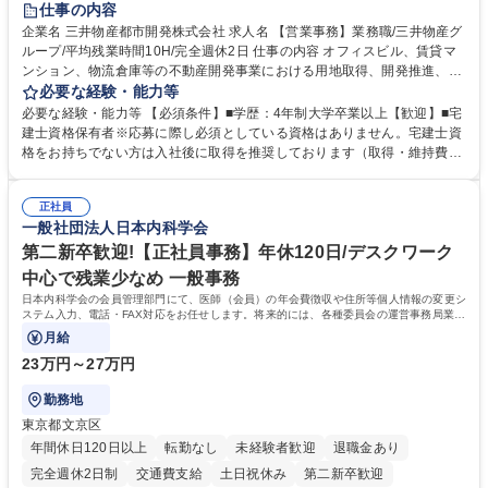
仕事の内容
駅近5分以内
土日祝休み
寮・社宅あり
企業名 三井物産都市開発株式会社 求人名 【営業事務】業務職/三井物産グ
ループ/平均残業時間10H/完全週休2日 仕事の内容 オフィスビル、賃貸マ
ンション、物流倉庫等の不動産開発事業における用地取得、開発推進、賃
貸運営、売却、仲介・活用提案等を行う営業部門において事務業務を担当
必要な経験・能力等
いただきます。 【詳細】・契約書管理、契約書製本、捺印対応、ファイリ
必要な経験・能力等 【必須条件】■学歴：4年制大学卒業以上【歓迎】■宅
ング、登記簿取得、調書取得・支払業務（各種費用支払、支払管理、請
建士資格保有者※応募に際し必須としている資格はありません。宅建士資
求・支払データ登録、取引先マスター申請対応）・予算作成及び予実管
格をお持ちでない方は入社後に取得を推奨しております（取得・維持費用
理・各種稟議書、報告書作成業務・各種台帳管理、交際費・会議費支払報
の一部補助あり） 【求める人物像】 ・向学心豊かで、主体的に行動でき
告書作成及び月次管理・部内総務庶務全般 など※※配属先によっては上記
る方。 ・社内外の多様な関係者と協調して業務を進められるコミュニケー
の他に担当頂く業務が発生する場合があります。 募集職種 【営業事務】
正社員
ション力がある方。 ・チャレンジを厭わず、粘り強く業務に取り組める
一般社団法人日本内科学会
業務職/三井物産グループ/平均残業時間10H/完全週休2日
方。多様な関係者と謙虚に信頼関係を構築でき、期限を意識したスケジュ
ール管理が出来る方。※将来的に他部署（営業部門、コーポレート部門）
第二新卒歓迎!【正社員事務】年休120日/デスクワーク
へのジョブローテーションの可能性があります。 学歴・資格 学歴：大学
中心で残業少なめ 一般事務
院 大学 語学力： 資格：宅地建物取引士
日本内科学会の会員管理部門にて、医師（会員）の年会費徴収や住所等個人情報の変更シ
ステム入力、電話・FAX対応をお任せします。将来的には、各種委員会の運営事務局業務
などにも幅広く携わっていただきます。
月給
23万円～27万円
勤務地
東京都文京区
年間休日120日以上
転勤なし
未経験者歓迎
退職金あり
完全週休2日制
交通費支給
土日祝休み
第二新卒歓迎