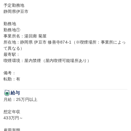
予定勤務地

静岡県伊豆市

勤務地

勤務地①

事業所名：湯回廊 菊屋

所在地：静岡県 伊豆市 修善寺874-1（※喫煙場所：事業所によっ
て異なる）

最寄駅：

喫煙環境：屋内禁煙（屋内喫煙可能場所あり）

備考：

転勤：有
給与
月給：25万円以上

想定年収

433万円～

雇用形態
