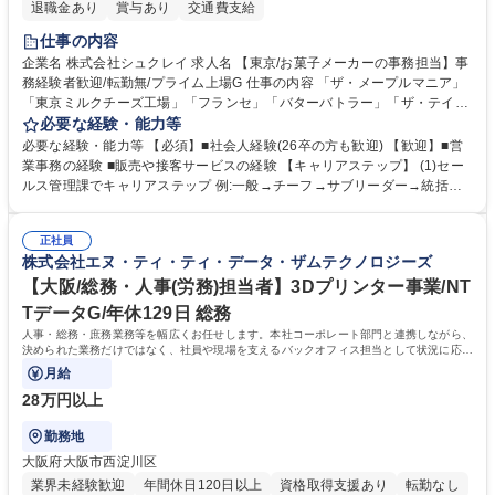
退職金あり
賞与あり
交通費支給
仕事の内容
企業名 株式会社シュクレイ 求人名 【東京/お菓子メーカーの事務担当】事
務経験者歓迎/転勤無/プライム上場G 仕事の内容 「ザ・メープルマニア」
「東京ミルクチーズ工場」「フランセ」「バターバトラー」「ザ・テイラ
ー」「DROOLY」等のブランドを多数展開する当社にて、オリジナル菓子
必要な経験・能力等
ブランド商品の事務業務をお任せいたします。 【具体的な業務内容】 ■店
必要な経験・能力等 【必須】■社会人経験(26卒の方も歓迎) 【歓迎】■営
舗からの発注受付/PC入力業務 ■受電対応(社内/社外) ■商品のマスター登
業事務の経験 ■販売や接客サービスの経験 【キャリアステップ】 (1)セー
録 ■日々の売上抽出・報告 ■提携企業への書類送付業務 ■契約書管理業務
ルス管理課でキャリアステップ 例:一般→チーフ→サブリーダー→統括リ
■ホームページへの問い合わせ対応 など 募集職種 【東京/お菓子メーカー
ーダー→マネージャー (2)他ポジションへのキャリアも可能 ※過去、未経
の事務担当】事務経験者歓迎/転勤無/プライム上場G
験で経営管理部内で経理へ異動した方もいらっしゃいます。年3回の面談
正社員
や個別面談を通してご自身のキャリアと向き合っていただき、会社として
株式会社エヌ・ティ・ティ・データ・ザムテクノロジーズ
もバックアップしていきます。 学歴・資格 学歴：大学院 大学 高専 短大
専修学校 高校 語学力： 資格：
【大阪/総務・人事(労務)担当者】3Dプリンター事業/NT
TデータG/年休129日 総務
人事・総務・庶務業務等を幅広くお任せします。本社コーポレート部門と連携しながら、
決められた業務だけではなく、社員や現場を支えるバックオフィス担当として状況に応じ
て柔軟に対応いただくことを期待します。
月給
28万円以上
勤務地
大阪府大阪市西淀川区
業界未経験歓迎
年間休日120日以上
資格取得支援あり
転勤なし