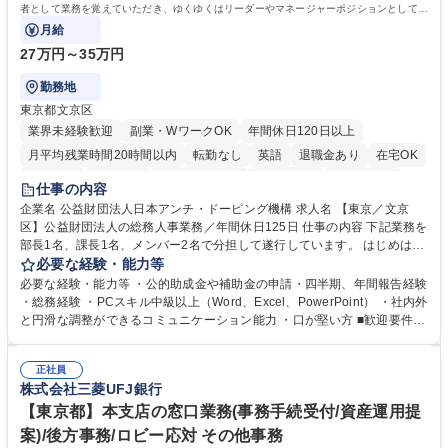
者として業務を覚えていただき、ゆくゆくはリーダーやマネージャーポジションとして活
躍いただくことを期待しています。
月給
27万円～35万円
勤務地
東京都文京区
業界未経験歓迎
副業・WワークOK
年間休日120日以上
月平均残業時間20時間以内
転勤なし
英語
退職金あり
在宅OK
賞与あり
育休あり
完全週休2日制
交通費支給
土日祝休み
仕事の内容
食事補助あり
企業名 公益財団法人日本アンチ・ドーピング機構 求人名 【東京／文京
区】公益財団法人の総務人事業務／年間休日125日 仕事の内容 下記業務を
部長1名、課長1名、メンバー2名で分担して遂行しています。 はじめは担
当者として業務を覚えていただき、ゆくゆくはリーダーやマネージャーポ
必要な経験・能力等
ジションとして活躍いただくことを期待しています。 【総務・人事グルー
必要な経験・能力等 ・公的助成金や補助金の申請・四半期、年間報告経験
プの業務内容】 ・人事制度関連 ・採用活動 ・教育研修の企画、実行 ・勤
・総務経験 ・PCスキル中級以上（Word、Excel、PowerPoint） ・社内外
怠管理 ・官公庁への各種提出 ・法定の会議運営（評議員会、理事会） ・
と円滑な調整ができるコミュニケーション能力 ・口が堅い方 ■歓迎要件
コンプライアンス ・内部規程やルールの管理、整備、文書管理 ・契約関
・採用業務経験 ・英語に抵抗がない方 ・営業経験 学歴・資格 学歴：大学
連 ・衛生管理 ・防災関連・公的助成金の管理・オフィス、ファシリティ
院 大学 高専 短大 専修学校 高校 語学力： 資格：
管理 ・福利厚生関連 ・職員からの問合せ、相談対応 ・その他日常の総務
正社員
株式会社三菱UFJ銀行
業務全般 募集職種 【東京／文京区】公益財団法人の総務人事業務／年間
休日125日
【東京都】本支店の窓口業務(事務手続受付/資産運用提
案)/後方事務/ロビー応対 その他事務