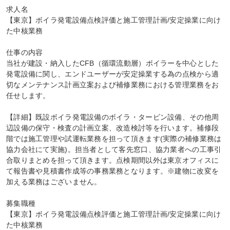
求人名

【東京】ボイラ発電設備点検評価と施工管理計画/安定操業に向け
た中核業務

仕事の内容

当社が建設・納入したCFB（循環流動層）ボイラーを中心とした
発電設備に関し、エンドユーザーが安定操業する為の点検から適
切なメンテナンス計画立案および補修業務における管理業務をお
任せします。

【詳細】既設ボイラ発電設備のボイラ・タービン設備、その他周
辺設備の保守・検査の計画立案、改造検討等を行います。補修段
階では施工管理や試運転業務を担って頂きます(実際の補修業務は
協力会社にて実施)。担当者として客先窓口、協力業者への工事引
合取りまとめを担って頂きます。点検期間以外は東京オフィスに
て報告書や見積書作成等の事務業務となります。※建物に改変を
加える業務はございません。

募集職種

【東京】ボイラ発電設備点検評価と施工管理計画/安定操業に向け
た中核業務