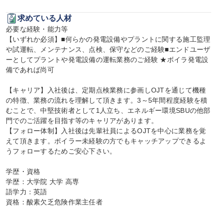
求めている人材
必要な経験・能力等

【いずれか必須】■何らかの発電設備やプラントに関する施工監理
や試運転、メンテナンス、点検、保守などのご経験■エンドユーザ
ーとしてプラントや発電設備の運転業務のご経験 ★ボイラ発電設
備であれば尚可

【キャリア】入社後は、定期点検業務に参画しOJTを通じて機種
の特徴、業務の流れを理解して頂きます。3～5年間程度経験を積
むことで、中堅技術者として1人立ち、エネルギー環境SBUの他部
門でのご活躍を目指す等のキャリアがあります。

【フォロー体制】入社後は先輩社員によるOJTを中心に業務を覚
えて頂きます。ボイラー未経験の方でもキャッチアップできるよ
うフォローするためご安心下さい。

学歴・資格

学歴：大学院 大学 高専

語学力：英語

資格：酸素欠乏危険作業主任者