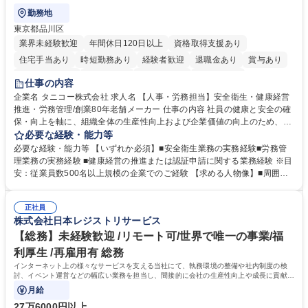
勤務地
東京都品川区
業界未経験歓迎
年間休日120日以上
資格取得支援あり
住宅手当あり
時短勤務あり
経験者歓迎
退職金あり
賞与あり
完全週休2日制
交通費支給
駅近5分以内
土日祝休み
仕事の内容
寮・社宅あり
企業名 タニコー株式会社 求人名 【人事・労務担当】安全衛生・健康経営
推進・労務管理/創業80年老舗メーカー 仕事の内容 社員の健康と安全の確
保・向上を軸に、組織全体の生産性向上および企業価値の向上のため、経
営層と密接に連携しながら、定型業務にとどまらず、制度設計や施策立案
必要な経験・能力等
などの上流工程から関与していただきます。 【主な業務内容】■安全衛生
必要な経験・能力等 【いずれか必須】■安全衛生業務の実務経験■労務管
業務（ストレスチェック、健康診断の運用、産業医との連携 など）■健康
理業務の実務経験 ■健康経営の推進または認証申請に関する業務経験 ※目
経営認証取得に向けた企画・推進■労務管理（労働時間の分析、労働環境
安：従業員数500名以上規模の企業でのご経験 【求める人物像】■周囲
の改善）■規程改定、制度設計、業務改善の推進■労働基準監督署対応、団
（社員・経営層）と円滑にコミュニケーションを図れる方■労務課題に対
体交渉対応 など 【採用背景】現在組織変革期の為、労務領域から組織力
し、迅速かつ的確に対応できる問題解決力をお持ちの方■チームおよび他
を底上げすべく、ともにご活躍いただける方の増員募集となります。 募集
正社員
部門と連携しながら業務を推進できる方■Excelや労務管理システムの実務
株式会社日本レジストリサービス
職種 【人事・労務担当】安全衛生・健康経営推進・労務管理/創業80年老
使用経験をお持ちの方 学歴・資格 学歴：大学院 大学 高専 短大 専修学校
舗メーカー
高校 語学力： 資格：
【総務】未経験歓迎 /リモート可/世界で唯一の事業/福
利厚生 /再雇用有 総務
インターネット上の様々なサービスを支える当社にて、執務環境の整備や社内制度の検
討、イベント運営などの幅広い業務を担当し、間接的に会社の生産性向上や成長に貢献し
ている部署です。
月給
27万6000円以上