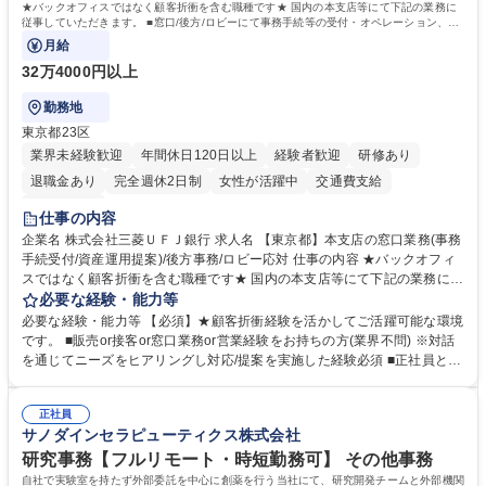
★バックオフィスではなく顧客折衝を含む職種です★ 国内の本支店等にて下記の業務に
従事していただきます。 ■窓口/後方/ロビーにて事務手続等の受付・オペレーション、お
客様対応
月給
32万4000円以上
勤務地
東京都23区
業界未経験歓迎
年間休日120日以上
経験者歓迎
研修あり
退職金あり
完全週休2日制
女性が活躍中
交通費支給
土日祝休み
仕事の内容
企業名 株式会社三菱ＵＦＪ銀行 求人名 【東京都】本支店の窓口業務(事務
手続受付/資産運用提案)/後方事務/ロビー応対 仕事の内容 ★バックオフィ
スではなく顧客折衝を含む職種です★ 国内の本支店等にて下記の業務に従
事していただきます。 ■窓口/後方/ロビーにて事務手続等の受付・オペレ
必要な経験・能力等
ーション、お客様対応 ■窓口にて、ご来店された個人のお客様に対して金
必要な経験・能力等 【必須】★顧客折衝経験を活かしてご活躍可能な環境
融商品のご提案 ■効率的な事務運用の検討・構築等 ≪業務紹介：ご応募前
です。 ■販売or接客or窓口業務or営業経験をお持ちの方(業界不問) ※対話
に必ずご覧ください≫ ※記事 https://www.mysite.bk.mufg.jp/career/circle/
を通じてニーズをヒアリングし対応/提案を実施した経験必須 ■正社員とし
article17/ ※動画 https://youtu.be/H-S7HaJqqbg 募集職種 【東京都】本支
ての就業経験1年以上 【歓迎】■金融業界での就業経験■銀行での預金為替
店の窓口業務(事務手続受付/資産運用提案)/後方事務/ロビー応対
事務経験 ■金融商品の提案・販売経験 ≪魅力≫研修やOJT環境が整ってい
正社員
るので安心して入行いただけます。 幅広いキャリアの選択肢があり、公募
サノダインセラピューティクス株式会社
や社内副業等を活用し、 一人ひとりが挑戦できるカルチャーが浸透してい
ます。 学歴・資格 学歴：大学院 大学 高専 短大 専修学校 高校 語学力：
研究事務【フルリモート・時短勤務可】 その他事務
資格：
自社で実験室を持たず外部委託を中心に創薬を行う当社にて、研究開発チームと外部機関