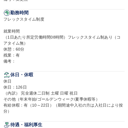
勤務時間
フレックスタイム制度

就業時間

（1日あたり所定労働時間08時間）フレックスタイム制あり（コ
アタイム無）

休憩：60分

残業：有

備考：
休日・休暇
休日

休日：126日

（内訳） 完全週休二日制 土曜 日曜 祝日

その他（年末年始/ゴールデンウィーク/夏季休暇等）

有給休暇：有（10～22日）（期間途中入社の方は入社日により按
分）
待遇・福利厚生