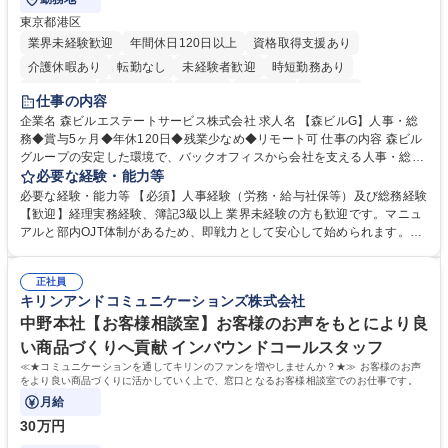
東京都港区
業界未経験歓迎
年間休日120日以上
資格取得支援あり
介護休暇あり
転勤なし
未経験者歓迎
時短勤務あり
経験者歓迎
退職金あり
在宅OK
賞与あり
育休あり
仕事の内容
完全週休2日制
交通費支給
長期歓迎
駅近5分以内
土日祝休み
企業名 森ビルエステートサービス株式会社 求人名 【森ビルG】人事・総
務◆賞与5ヶ月◆年休120日◆残業少なめ◆リモート可 仕事の内容 森ビル
グループの安定した環境で、バックオフィスから会社を支える人事・総務
をお任せします。 労務と総務の業務をバランスよく担当し、ゆくゆくは制
必要な経験・能力等
度改定などのコア業務にも挑戦できる、やりがいある環境です。 ■勤怠管
必要な経験・能力等 【必須】人事経験（労務・給与社保等）及び総務経験
理、給与計算、社会保険手続き、年末調整等の労務管理全般 ■入退社手続
【歓迎】経理実務経験、簿記3級以上 業界未経験の方も歓迎です。マニュ
き、社内規定の改定や人事制度改定などのコア業務 ■社内イベントの企画
アルと部内OJT体制があるため、即戦力として安心して始められます。
運営やその他総務業務全般 ※労務と総務を1：1の割合でお任せ。 入社後
【魅力・やりがい】森ビルGの安定基盤で労務から総務まで幅広く携われ
は部内のOJTを中心に、あなたの経験に合わせて不足している部分はいつ
ます。定型業務に留まらず、社内規定や人事制度の改定など会社のコア業
でも質問・相談できる環境が整っているため、安心して成長できます。 募
正社員
務に挑戦できるため、自身の成長と組織への貢献度をダイレクトに実感で
キリンアンドコミュニケーションズ株式会社
集職種 【森ビルG】人事・総務◆賞与5ヶ月◆年休120日◆残業少なめ◆
きます。 残業少なめ、週1日リモート可など、ワークライフバランスを保
リモート可
ち長期活躍できる環境です。 「これまでの幅広い経験を活かし、長期的な
中野本社【お客様相談室】お客様のお声をもとにより良
キャリアを築きたい」という前向きな意欲と挑戦を全力で応援します。 学
い商品づくりへ貢献 インバウンドコールスタッフ
歴・資格 学歴：大学院 大学 高専 短大 専修学校 高校 語学力： 資格：日商
≪★コミュニケーションを通してキリンのファンを増やしませんか？★≫ お客様のお声
簿記検定1級 日商簿記検定2級 日商簿記検定3級
をより良い商品づくりに活かしていく上で、窓口となるお客様相談室でのお仕事です。
月給
30万円