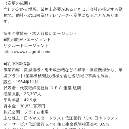
（変更の範囲）

当社の定める場所。業務上必要があるときは、会社の指定する勤
務地、他社への出向及びテレワークへ変更になることがありま
す。

採用企業情報・求人取扱いエージェント

■求人取扱いエージェント

リクルートエージェント

https://www.r-agent.com/

■採用企業情報

事業内容：変減速機・射出成形機などの標準・量産機械から、環
境プラント/産業機械/建設機械を含む各領域で事業を展開。

設立：1934年11月

代表者：代表取締役社長 ＣＥＯ 渡部 敏朗

従業員数：25,337人

平均年齢：42.9歳

資本金：30,871百万円

株式公開：プライム市場

主な株主：日本マスタートラスト信託銀行 7.6％ 日本トラステ
ィ・サービス信託銀行 5.4％ 住友生命保険相互会社 3.5％
