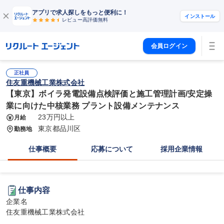
アプリで求人探しをもっと便利に！
インストール
レビュー高評価
無料
会員ログイン
正社員
住友重機械工業株式会社
【東京】ボイラ発電設備点検評価と施工管理計画/安定操
業に向けた中核業務 プラント設備メンテナンス
23万円以上
月給
東京都品川区
勤務地
仕事概要
応募について
採用企業情報
仕事内容
企業名

住友重機械工業株式会社
