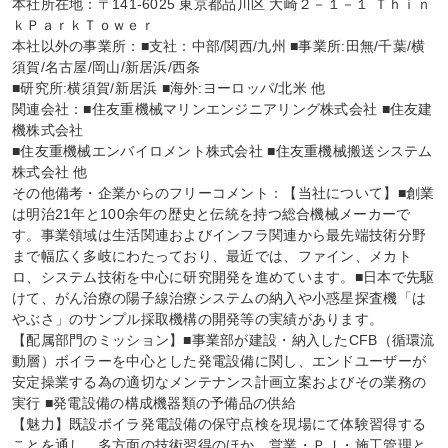
本社所在地：〒141-6025 東京都品川区 大崎２－１－１ Ｔｈｉｎ
ｋＰａｒｋＴｏｗｅｒ

本社以外の事業所：■支社：中部/関西/九州 ■事業所:田無/千葉/横
須賀/名古屋/岡山/新居浜/西条

■研究所:横須賀/新居浜 ■海外:ヨーロッパ/北米 他

関連会社：■住友重機械マリンエンジニアリング株式会社 ■住友建
機株式会社

■住友重機械エンバイロメント株式会社 ■住友重機械搬送システム
株式会社 他

その他備考・企業からのフリーコメント：【当社について】■創業
は明治21年と100余年の歴史と伝統を持つ総合機械メーカーで
す。事業領域は生活関連およびインフラ関連から最先端技術分野
まで幅広く多岐にわたっており、最近では、ファイン、メカト
ロ、システム技術を中心に研究開発を進めています。■日本で先駆
けて、がん治療の陽子線治療システムの納入や小惑星探査機「は
やぶさ」のサンプル採取機構の開発等の実績があります。

【配属部門のミッション】■事業部が建設・納入したCFB（循環流
動層）ボイラーを中心とした発電設備に関し、エンドユーザーが
安定操業する為の適切なメンテナンス計画立案およびその業務の
実行 ■発電設備の構成機器類の予備品の供給

【魅力】既設ボイラ発電設備の保守点検を現場にて体験習得する
ことを通し、多方面の技術習得のほか、営業・ＰＪ・施工管理と