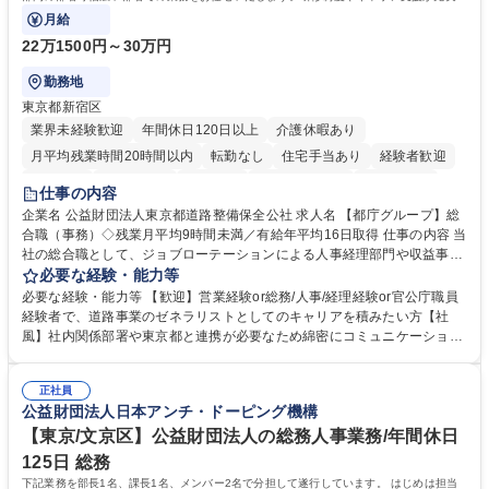
ております！ ※下記業務詳細
月給
22万1500円～30万円
勤務地
東京都新宿区
業界未経験歓迎
年間休日120日以上
介護休暇あり
月平均残業時間20時間以内
転勤なし
住宅手当あり
経験者歓迎
研修あり
退職金あり
賞与あり
完全週休2日制
交通費支給
仕事の内容
駅近5分以内
資格取得手当あり
食事補助あり
企業名 公益財団法人東京都道路整備保全公社 求人名 【都庁グループ】総
合職（事務）◇残業月平均9時間未満／有給年平均16日取得 仕事の内容 当
社の総合職として、ジョブローテーションによる人事経理部門や収益事業
等のフロント部門の部署等幅広い部署での業務をお任せいたします。研修
必要な経験・能力等
制度やキャリア支援が充実しております！ ※下記業務詳細 【業務詳細】■
必要な経験・能力等 【歓迎】営業経験or総務/人事/経理経験or官公庁職員
管理部門：広報、人事、経理など当公社の運営に係る管理業務 ■収益部
経験者で、道路事業のゼネラリストとしてのキャリアを積みたい方【社
門：駐車場の新規開拓、管理運営、新宿駅西口広場の「イベントコーナ
風】社内関係部署や東京都と連携が必要なため綿密にコミュニケーション
ー」などの管理運営 ■道路部門：整備の急がれる骨格幹線道路や木造住宅
を図っています。 【業務の魅力】■幅広く携われる：総合職（事務）で
密集地域の特定整備路線の用地取得、道路に関する普及啓発事業、都内の
は、駐車場の管理運営や道路用地の取得、公益財団法人の中枢を担う管理
道路施設や道路工事現場の見学ツアー事業 ※入社後は上記いずれかの部門
正社員
部門など多岐に渡る業務を経験できます。 ■様々なプロジェクト：駐車場
公益財団法人日本アンチ・ドーピング機構
へ配属。※業務内容変更の範囲：会社の定める業務 募集職種 【都庁グル
事業の他、新宿駅西口広場内に設置された照明を兼ねた広告「ブライトサ
ープ】総合職（事務）◇残業月平均9時間未満／有給年平均16日取得
イン」の管理運営を行うなど、事業収益を生み出す活動を積極的に行って
【東京/文京区】公益財団法人の総務人事業務/年間休日
います。 学歴・資格 学歴：大学院 大学 高専 短大 専修学校 高校 語学力：
125日 総務
資格：
下記業務を部長1名、課長1名、メンバー2名で分担して遂行しています。 はじめは担当