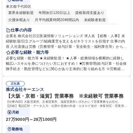
東京都千代田区
業界未経験歓迎
年間休日120日以上
資格取得支援あり
介護休暇あり
月平均残業時間20時間以内
未経験者歓迎
住宅手当あり
時短勤務あり
退職金あり
在宅OK
賞与あり
仕事の内容
育休あり
完全週休2日制
交通費支給
土日祝休み
寮・社宅あり
企業名 株式会社日立医薬情報ソリューションズ 求人名 【総務・人事】未
経験歓迎/日立グループ/組織運営を支えるゼネラリストを目指す 仕事の内
容 入社直後は労務（労務管理・給与計算・安全衛生・福利厚生等）からお
任せいたします。将来は総務・採用・教育業務へ守備範囲を広げ、組織運
必要な経験・能力等
営を支えるゼネラリストをめざせます。 ・初期業務：労働時間管理、給与
必要な経験・能力等 ★未経験歓迎！ ★人事・総務領域を横断的に経験し
計算、社会保険対応、福利厚生管理、安全衛生、健康経営推進等をお任せ
幅広いスキルを身につけたい方におすすめ！ ■労務管理(給与計算・社会保
します。ご経験に応じて、休職者管理など、幅広く経験を積んでいただき
険手続き・勤怠管理など)に関心があり主体的に取り組める方 ※労務経験
ます。 ・将来的な広がり：総務・採用・教育・税務対応・経営企画等。
者は早期にご活躍いただけます。 ■チームで仕事を推進できる方■将来は
★メンバーがマンツーマンで丁寧に教えるため、ご経験が浅くても安心！
マネジメント職として活躍したい 【尚可】■人事、労務、採用、教育業務
幅広く経験を積みたい意欲がある方に最適な環境です。 募集職種 【総
正社員
のご経験 ■労務管理（給与計算・社会保険手続き・勤怠管理など）の経験
株式会社キーエンス
務・人事】未経験歓迎/日立グループ/組織運営を支えるゼネラリストを目
■衛生管理者の資格をお持ちの方 学歴・資格 学歴：大学院 大学 高専 短大
指す
専修学校 高校 語学力： 資格：
【大阪・京都・滋賀】営業事務 ※未経験可 営業事務
【仕事内容】大阪営業所、京都営業所、滋賀営業所いずれかにて営業事務をお任せ。
【詳細】電話応対・データ入力・伝票や見積の作成・カタログ送付・来客対応・営業所内
で発生する事務業務や業務改善をお任せ。
月給
27万9000円～28万1000円
勤務地