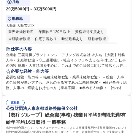
月給
29万5000円～33万5000円
勤務地
大阪府大阪市北区
業界未経験歓迎
年間休日120日以上
資格取得支援あり
未経験者歓迎
住宅手当あり
時短勤務あり
経験者歓迎
退職金あり
在宅OK
賞与あり
完全週休2日制
交通費支給
仕事の内容
駅近5分以内
土日祝休み
服装自由
寮・社宅あり
食事補助あり
企業名 三菱電機プラントエンジニアリング株式会社 求人名 【大阪】総務
人事＜未経験歓迎＞◇三菱電機G・社会インフラを支える/年休127日 仕事
の内容 総務・人事領域を中心に、これまでのご経験に応じて幅広くお任せ
します。 ＜具体的には＞ ・総務/人事労務（給与・社保・勤怠管理など）
必要な経験・能力等
・採用・教育研修 ・福利厚生運用 など ※基本的には事務所勤務ですが、
必要な経験・能力等 ＜職種未経験歓迎・業界未経験歓迎＞ ～総務、人事
採用や教育等の業務内容により、関西圏以外への日帰り・宿泊を伴う国内
のご経験が無い方でも、意欲のある方であれば未経験OK～ ■歓迎条件：総
出張もございます。 ※担当業務を持ちつつ、お互いに助け合いながら、総
務、人事のご経験をお持ちの方（業界不問） ■求める人物像：・社内外の
務部という組織として協力しながら進める体制です。 募集職種 【大阪】
関係各部門との調整を率先して行い、業務を円滑に遂行できる協調性やコ
総務人事＜未経験歓迎＞◇三菱電機G・社会インフラを支える/年休127日
ミュニケーション能力を持っている方 ・人事総務領域に興味がありゼネラ
正社員
リスト志向をお持ちの方 学歴・資格 学歴：大学院 大学 語学力： 資格：
公益財団法人東京都道路整備保全公社
【都庁グループ】総合職(事務) 残業月平均9時間未満/有
給年平均16日取得 一般事務
当社の総合職として、ジョブローテーションによる人事経理部門や収益事業等のフロント
部門の部署等幅広い部署での業務をお任せいたします。研修制度やキャリア支援が充実し