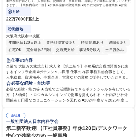
事務系総合職として、人事総務、資源海外、事業企画、営業などの業務に従事していただ
きます。 【業務内容の一例】■所属事業部の勤労業務 ■海外に関係する各種業務 ■営業部
門の企画スタッフ、ルート営業
月給
22万7000円以上
勤務地
大阪府大阪市中央区
年間休日120日以上
資格取得支援あり
時短勤務あり
退職金あり
在宅OK
完全週休2日制
交通費支給
駅近5分以内
土日祝休み
服装自由
第二新卒歓迎
寮・社宅あり
食事補助あり
仕事の内容
企業名 大阪ガス株式会社 求人名 【第二新卒】事務系総合職 #関西を代表
するインフラ企業 #ポテンシャル採用 仕事の内容 事務系総合職として、
人事総務、資源海外、事業企画、営業などの業務に従事していただきま
す。 【業務内容の一例】■所属事業部の勤労業務 ■海外に関係する各種業
必要な経験・能力等
務 ■営業部門の企画スタッフ、ルート営業 【キャリアパス】入社後の配属
必要な経験・能力等 ★当社でご活躍期待できるポテンシャルを有している
ポジションで一定期間ご活躍頂いた後、本人の適性及び将来のキャリアを
方 【人物像】・ロジカルシンキングで物事を捉えられる ・社内及び社外
鑑みてジョブローテーションを行います。 【育成】OJTでの現場育成や研
関係者と円滑なコミュニケーションを図れる ■2024年度から2026年度ま
修カリキュラムを通じて、Daigasグループの業務で必要となる知識につい
での3ヵ年を対象とする「Daigasグループ中期経営計画2026」を策定しま
て学んでいただきます。 募集職種 【第二新卒】事務系総合職 #関西を代
した。https://www.osakagas.co.jp/company/press/pr2024/1777576_564
表するインフラ企業 #ポテンシャル採用
正社員
72.html ■エネルギーセキュリティの不安定化や気候変動による自然災害の
一般社団法人日本内科学会
甚大化など、これまで以上に社会課題解決の重要性が高まっています。
「未来の日常」の創造に向けて持続可能な社会の実現に貢献してまいりま
第二新卒歓迎!【正社員事務】年休120日/デスクワーク
す。 学歴・資格 学歴：大学院 大学 語学力： 資格：
中心で残業少なめ 一般事務