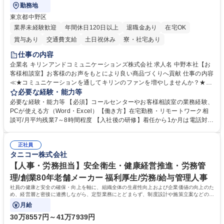
勤務地
東京都中野区
業界未経験歓迎
年間休日120日以上
退職金あり
在宅OK
賞与あり
交通費支給
土日祝休み
寮・社宅あり
仕事の内容
企業名 キリンアンドコミュニケーションズ株式会社 求人名 中野本社【お
客様相談室】お客様のお声をもとにより良い商品づくりへ貢献 仕事の内容
≪★コミュニケーションを通してキリンのファンを増やしませんか？★≫
お客様のお声をより良い商品づくりに活かしていく上で、窓口となるお客
必要な経験・能力等
様相談室でのお仕事です。 日々お客様からいただくキリングループへのご
必要な経験・能力等 【必須】コールセンターやお客様相談室の業務経験、
意見を、企業活動に活かしています。お客様からの声に迅速かつ誠意をも
PCが使える方（Word・Excel）【働き方】在宅勤務・リモートワーク相
って対応、情報提供するとともにグループ内活動に反映しています。 【具
談可/月平均残業7～8時間程度 【入社後の研修】着任から1か月は電話対応
体的には】電話応対、メール、お手紙対応、ご指摘品調査報告書作成、有
のOJTを中心に実施し、電話対応に慣れた段階でメール・手紙のOJTを実
人チャットボット対応など。 【1日の対応件数】■電話：月間一人当たり
施する予定です。独り立ち以降もしっかりフォローする体制を整えていま
平均100件前後■メール・手紙：同上40件前後 募集職種 中野本社【お客様
正社員
すのでご安心ください。 【当社について】キリングループの広報機能を担
タニコー株式会社
相談室】お客様のお声をもとにより良い商品づくりへ貢献
う会社として、お客様との出会いを大切にし、磨き上げたホスピタリティ
を込めてコミュニケーションをとりながら広報関連業務を行っておりま
【人事・労務担当】安全衛生・健康経営推進・労務管
す。 学歴・資格 学歴：大学院 大学 高専 短大 専修学校 高校 語学力： 資
理/創業80年老舗メーカー 福利厚生/労務/給与管理人事
格：
社員の健康と安全の確保・向上を軸に、組織全体の生産性向上および企業価値の向上のた
め、経営層と密接に連携しながら、定型業務にとどまらず、制度設計や施策立案などの上
流工程から関与していただきます。
月給
30万8557円～41万7939円