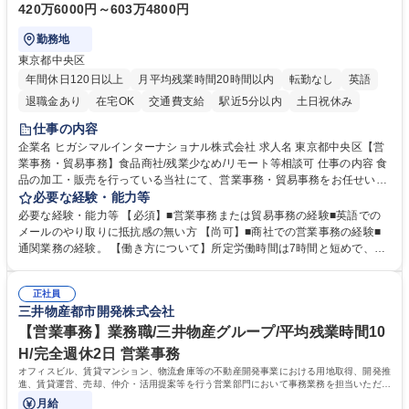
420万6000円～603万4800円
勤務地
東京都中央区
年間休日120日以上
月平均残業時間20時間以内
転勤なし
英語
退職金あり
在宅OK
交通費支給
駅近5分以内
土日祝休み
仕事の内容
企業名 ヒガシマルインターナショナル株式会社 求人名 東京都中央区【営
業事務・貿易事務】食品商社/残業少なめ/リモート等相談可 仕事の内容 食
品の加工・販売を行っている当社にて、営業事務・貿易事務をお任せいた
します。営業社員のサポートポジションとして、受発注から海外工場との
必要な経験・能力等
調整まで幅広く対応し、当社事業の根幹を支えていただきます。 ■受発注
必要な経験・能力等 【必須】■営業事務または貿易事務の経験■英語での
業務、請求書発行 ■海外工場とのスケジュール調整 ■在庫管理 ■輸入書類
メールのやり取りに抵抗感の無い方 【尚可】■商社での営業事務の経験■
の確認・作成 ■配送手配 ■通関業者を通して行う輸出入業全般 ■倉庫との
通関業務の経験。 【働き方について】所定労働時間は7時間と短めで、残
倉入れ調整等 ※ゼネラリストとしてのキャリアアップを目指すことが可能
業も月平均20時間以下です。時差出勤制度や週1日のリモート勤務も相談
です。単に商品を販売するだけでなく原料の仕入れから販売までをトータ
可能で、ワークライフバランスを保ち長期就業しやすい環境です。 【当社
ルプロデュースしているため、商品に関わる全ての業務をサポート頂きま
正社員
の強み】1991年の設立以来、外食産業を中心としたお客様の多様なニー
三井物産都市開発株式会社
す。 募集職種 東京都中央区【営業事務・貿易事務】食品商社/残業少なめ/
ズに沿った冷凍水産物等の生産・輸入・販売を一貫して手掛けています。
リモート等相談可
自社工場と海外拠点の強固な連携によるワンストップサービスが最大の強
【営業事務】業務職/三井物産グループ/平均残業時間10
みです。 学歴・資格 学歴：大学院 大学 語学力：英語 資格：
H/完全週休2日 営業事務
オフィスビル、賃貸マンション、物流倉庫等の不動産開発事業における用地取得、開発推
進、賃貸運営、売却、仲介・活用提案等を行う営業部門において事務業務を担当いただき
ます。
月給