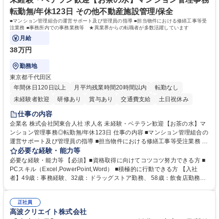
転勤無/年休123日 その他不動産施設管理/保全
■マンション管理組合の運営サポート及び管理員の指導 ■担当物件における修繕工事等受
注業務 ■事務所内での事務業務等 ★異業界からの転職者が多数活躍しています
月給
38万円
勤務地
東京都千代田区
年間休日120日以上
月平均残業時間20時間以内
転勤なし
未経験者歓迎
研修あり
賞与あり
交通費支給
土日祝休み
仕事の内容
企業名 株式会社関東合人社 求人名 未経験・ベテラン歓迎【お茶の水】マ
ンション管理事務◎転勤無/年休123日 仕事の内容 ■マンション管理組合の
運営サポート及び管理員の指導 ■担当物件における修繕工事等受注業務 ■
事務所内での事務業務等 ★異業界からの転職者が多数活躍しています
必要な経験・能力等
【年収補足】532万円 ＋別途インセンティヴで平均約100万円/年（昨年度
必要な経験・能力等 【必須】■資格取得に向けてコツコツ努力できる方 ■
実績） ＋管理業務主任者資格手当50,000円/月 ★親会社である株式会社合
PCスキル（Excel,PowerPoint,Word） ■積極的に行動できる方 【入社
人社計画研究所社のグループ会社として、質の高いサービスと適性価格を
者】49歳：事務経験、32歳：ドラッグストア勤務、 58歳：飲食店勤務
武器に約20年受託戸数増加中です。https://www.gojin.co.jp/abt/abt_3.html
等：中途採用の9割が未経験者！ 【資格取得支援】■メンター制度■社内模
募集職種 未経験・ベテラン歓迎【お茶の水】マンション管理事務◎転勤
試や研修制度など充実！ ＊未資格者の8割以上が入社2年以内に資格を取
無/年休123日
正社員
得出来ております！ 【魅力】■フレックス制度、未経験からでも下限年収
高波クリエイト株式会社
を一律支給！ ■管理業務主任者資格取得後には50,000円/月の手当あり！