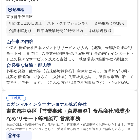
勤務地
東京都千代田区
年間休日120日以上
ストックオプションあり
資格取得支援あり
介護休暇あり
月平均残業時間20時間以内
未経験者歓迎
住宅手当あり
時短勤務あり
研修あり
在宅OK
賞与あり
仕事の内容
完全週休2日制
交通費支給
駅近5分以内
土日祝休み
服装自由
企業名 株式会社日本レジストリサービス 求人名 【総務】未経験歓迎◎/リ
モート可/世界で唯一の事業/福利厚生◎/再雇用有 仕事の内容 インターネッ
ト上の様々なサービスを支える当社にて、執務環境の整備や社内制度の検
討、イベント運営などの幅広い業務を担当し、間接的に会社の生産性向上
必要な経験・能力等
や成長に貢献している部署です。 会社の全メンバーが安心して長く成果を
必要な経験・能力等 【◎未経験歓迎◎】 主体的に考え、論理的な説明・
発揮できる環境を整えるために、毎日のメンテナンスや維持管理に加え、
提案が積極的にできる方 【入社後】先輩社員と共に、適性や希望に沿って
新たな施策検討を積極的に行っていただき、会社全体を巻き込み課題解決
業務をお任せします。 【こんな方が活躍できる職種です】 ・仕組化が好
を推進。 ・オフィス運営：執務環境の整備・物品管理・社内規定整備/改
き/得意・協働の姿勢を持っている・優先順位付け、マルチタスクが得意・
善・イベント企画/運営・非常時の対応 など、本人の希望や適性によって
様々な立場で物事を考えられる・定型業務だけでなく突発的な出来事にも
幅広い業務の体得が可能で、多様なキャリアパスを描くことも可能です。
正社員
対処できる・新しいことに興味関心がある 【魅力】■自己啓発支援：資格
ヒガシマルインターナショナル株式会社
募集職種 【総務】未経験歓迎◎/リモート可/世界で唯一の事業/福利厚生◎/
取得や通信教育など費用の80%（年間25万円まで）を補助 ■住宅手当：家
再雇用有
賃の50%（月額7万円まで）を補助 学歴・資格 学歴：大学院 大学 語学
東京都中央区【営業事務・貿易事務】食品商社/残業少
力： 資格：
なめ/リモート等相談可 営業事務
食品の加工・販売を行っている当社にて、営業事務・貿易事務をお任せいたします。営業
社員のサポートポジションとして、受発注から海外工場との調整まで幅広く対応し、当社
事業の根幹を支えていただきます。
年俸