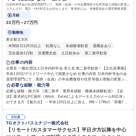
日本内科学会の会員管理部門にて、医師（会員）の年会費徴収や住所等個人情報の変更シ
ステム入力、電話・FAX対応をお任せします。将来的には、各種委員会の運営事務局業務
などにも幅広く携わっていただきます。
月給
23万円～27万円
勤務地
東京都文京区
年間休日120日以上
転勤なし
未経験者歓迎
退職金あり
完全週休2日制
交通費支給
土日祝休み
第二新卒歓迎
仕事の内容
企業名 一般社団法人日本内科学会 求人名 第二新卒歓迎！【正社員事務】
年休120日/デスクワーク中心で残業少なめ 仕事の内容 日本内科学会の会
員管理部門にて、医師（会員）の年会費徴収や住所等個人情報の変更シス
テム入力、電話・FAX対応をお任せします。将来的には、各種委員会の運
必要な経験・能力等
営事務局業務などにも幅広く携わっていただきます。 【会員管理・データ
必要な経験・能力等 《第二新卒・業界未経験・職種未経験歓迎》 【必
入力業務】 ・医師（会員）の住所変更、個人情報のシステム登録・更新
須】基本的なPC操作（Word、Excelによるデータ入力やメール対応等）
・年会費の徴収管理や入金データの照合確認 【問い合わせ対応】 ・会員
ができる方 【魅力点】 ・年休120日以上に加え、9時～17時の「実働7時
（医師）からの電話、FAX、ネット申請に伴う相談受付 ・複雑な案件のへ
間勤務」で残業も少なくワークライフバランスは抜群です。 【将来的な業
のエスカレーション・連携対応 募集職種 第二新卒歓迎！【正社員事務】
務（各種委員会運営）】 ・学会内における各種委員会のスケジュール調
年休120日/デスクワーク中心で残業少なめ
正社員
整、資料作成、当日の運営サポート 学歴・資格 学歴：大学院 大学 語学
TGオクトパスエナジー株式会社
力： 資格：
【リモート/カスタマーサクセス】平日夕方以降を中心