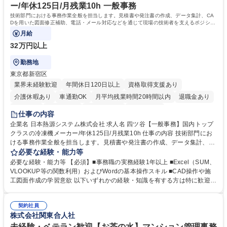
せますと、よりチャンスが広がります。※日本語がネイティブレベル必須
ー/年休125日/月残業10h 一般事務
学歴・資格 学歴：大学院 大学 高専 短大 専修学校 高校 語学力： 資格：
技術部門における事務作業全般を担当します。見積書や発注書の作成、データ集計、CA
Dを用いた図面修正補助、電話・メール対応などを通じて現場の技術者を支えるポジショ
ンです。
月給
32万円以上
勤務地
東京都新宿区
業界未経験歓迎
年間休日120日以上
資格取得支援あり
介護休暇あり
車通勤OK
月平均残業時間20時間以内
退職金あり
賞与あり
交通費支給
駅近5分以内
土日祝休み
仕事の内容
企業名 日本熱源システム株式会社 求人名 四ツ谷【一般事務】国内トップ
クラスの冷凍機メーカー/年休125日/月残業10h 仕事の内容 技術部門にお
ける事務作業全般を担当します。見積書や発注書の作成、データ集計、C
ADを用いた図面修正補助、電話・メール対応などを通じて現場の技術者
必要な経験・能力等
を支えるポジションです。 【仕事内容】■資料の整理、作成、ファイリン
必要な経験・能力等 【必須】■事務職の実務経験1年以上 ■Excel（SUM、
グ、受発注等のデータ入力 ■工事見積書や発注書など案件に関する書面の
VLOOKUP等の関数利用）およびWordの基本操作スキル ■CAD操作や施
作成および管理■Excel関数を用いたデータ集計および管理■CAD操作によ
工図面作成の学習意欲 以下いずれかの経験・知識を有する方は特に歓迎し
る設備施工図の作成補助および図面修正■電話対応、メール対応、備品受
ます！ ■建設会社やサブコン会社での事務職経験 ■CADの使用経験 ■施工
発注処理■技術部門や現場担当者との連絡調整業務 ※必要な知識は業務の
図面の作成経験 ■配管図面の作成経験 ※SUM・VLOOKUP・SUMIFなど
中で少しずつ身につけられますので、専門知識を持たない方でも安心して
契約社員
を使用しますが既存フォーマットへの入力・修正が中心です。一から関数
株式会社関東合人社
ご応募いただけます。 募集職種 四ツ谷【一般事務】国内トップクラスの
を組むことはありませんのでご安心ください。 学歴・資格 学歴：大学院
冷凍機メーカー/年休125日/月残業10h
大学 高専 短大 専修学校 高校 語学力： 資格：第一種運転免許普通自動車
未経験・ベテラン歓迎【お茶の水】マンション管理事務