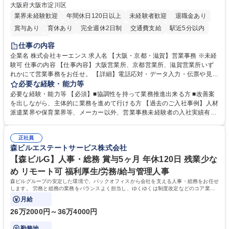
大阪府大阪市淀川区
業界未経験歓迎
年間休日120日以上
未経験者歓迎
退職金あり
賞与あり
育休あり
完全週休2日制
交通費支給
駅近5分以内
土日祝休み
仕事の内容
企業名 株式会社キーエンス 求人名 【大阪・京都・滋賀】営業事務 ※未経
験可 仕事の内容 【仕事内容】大阪営業所、京都営業所、滋賀営業所いず
れかにて営業事務をお任せ。 【詳細】電話応対・データ入力・伝票や見積
の作成・カタログ送付・来客対応・営業所内で発生する事務業務や業務改
必要な経験・能力等
善をお任せ。 【教育制度】ご入社後、育成担当とペアになりながらOJTに
必要な経験・能力等 【必須】■協調性を持って業務推進出来る方 ■改善案
て業務を覚えていただくことが可能です。業務システムがきちんと構築さ
を出しながら、主体的に業務を進めて行ける方 【過去のご入社事例】人材
れているため、スムーズに仕事に慣れることができる環境です。また、
派遣業界や保育業界等、メーカー以外、営業事務未経験者の入社実績有
「チームで成果を出す文化」があり、良いやり方を積極的に共有しながら
【当社の事務職について】単なる事務ではなく主体性を発揮したサポート
常に改善を目指す風土のため、安心して業務に取り組んでいただけます。
により、キーエンスの付加価値向上に貢献します。ベースの定型業務に加
募集職種 【大阪・京都・滋賀】営業事務 ※未経験可
正社員
えて、お客様や社員の状況に合わせ、能動的なサポート、改善の動きも期
森ビルエステートサービス株式会社
待され。組織を支えるスペシャリストとして、チームに貢献し、結果的に
社員から頼られる存在になることができます。平均19:30の退勤以降の業
【森ビルG】人事・総務 賞与5ヶ月 年休120日 残業少な
務の持ち帰りも禁止されており、メリハリのある働き方となります。 学
め リモート可 福利厚生/労務/給与管理人事
歴・資格 学歴：大学院 大学 高専 短大 語学力： 資格：
森ビルグループの安定した環境で、バックオフィスから会社を支える人事・総務をお任せ
します。 労務と総務の業務をバランスよく担当し、ゆくゆくは制度改定などのコア業務
にも挑戦できる、やりがいある環境です。
月給
26万2000円～36万4000円
勤務地