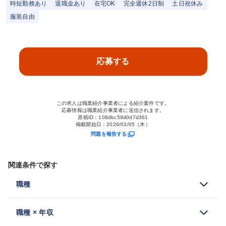
時短勤務あり
退職金あり
在宅OK
完全週休2日制
土日祝休み
服装自由
応募する
この求人は職業紹介事業者による紹介案件です。
応募情報は職業紹介事業者に送信されます。
原稿ID：
108dbc59d0d7d361
掲載開始日：
2026/03/05（木）
問題を報告する
関連条件で探す
職種
職種 × 年収