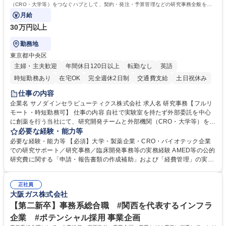
（CRO・大学等）をつなぐハブとして、契約・発注・予算管理などの研究事務全般をお
任せします。
月給
30万円以上
勤務地
東京都中央区
主婦・主夫歓迎
年間休日120日以上
転勤なし
英語
時短勤務あり
在宅OK
完全週休2日制
交通費支給
土日祝休み
仕事の内容
企業名 サノダインセラピューティクス株式会社 求人名 研究事務【フルリ
モート・時短勤務可】 仕事の内容 自社で実験室を持たず外部委託を中心
に創薬を行う当社にて、研究開発チームと外部機関（CRO・大学等）をつ
なぐハブとして、契約・発注・予算管理などの研究事務全般をお任せしま
必要な経験・能力等
す。 ■見積取得、発注、検収、請求処理等の事務手続き ■委託先との定例
必要な経験・能力等 【必須】大学・製薬企業・CRO・バイオテック企業
会議の調整・アジェンダ準備・議事録作成 ■研究報告書、試験関連資料、
での研究サポート／研究事務／臨床開発事務等の実務経験 AMED等の公的
SOP等の整備・版管理・保管 ■研究開発の進捗・タイムライン・予算執行
研究費に関する「申請・報告書類の作成補助」および「経費管理」の実務
管理サポート ■AMED等公的研究費の申請・報告書類作成補助および経費
経験 【尚可】 ■URA経験または産学連携・研究費管理の経験 ■AMED等の
管理 ■社内外関係者との連絡調整・その他研究開発に関わる総務・庶務 募
公的研究費の申請・執行管理経験 ■英語での文書読解・メール対応力 【働
集職種 研究事務【フルリモート・時短勤務可】
正社員
き方について】フルリモートやハイブリッド勤務、時短勤務など個々のラ
大阪ガス株式会社
イフスタイルに応じた柔軟な働き方が可能です。育児や介護との両立も応
【第二新卒】事務系総合職 #関西を代表するインフラ
援します。 学歴・資格 学歴：大学院 大学 語学力： 資格：
企業 #ポテンシャル採用 事業企画