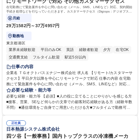
にリモートワークで対応 その他カスタマーサクセス
在宅勤務にて緊急案件を中心に問い合わせ（メール、SMS、LINEなど）対応、契約開始
手続き処理などを行なっていただきます。カスタマーサクセス（Digiops：デジオプス）
と運用構築の業務となります。
月給
29万1582円～37万4957円
勤務地
東京都港区
業界未経験歓迎
平日のみOK
英語
経験者歓迎
夕方
在宅OK
交通費支給
フルタイム歓迎
駅近5分以内
仕事の内容
企業名 ＴＧオクトパスエナジー株式会社 求人名 【リモート/カスタマーサ
クセス】平日夕方以降を中心にリモートワークで対応 仕事の内容 在宅勤
務にて緊急案件を中心に問い合わせ（メール、SMS、LINEなど）対応、
契約開始手続き処理などを行なっていただきます。カスタマーサクセス
必要な経験・能力等
（Digiops：デジオプス）と運用構築の業務となります。 ■お問い合わせ
必要な経験・能力等 【必須】■人の役に立てることにやりがいを感じる方
対応業務全般（システム入力、契約手続き含む） ■デジタルコミュニケー
■接客、営業、SEなど何らかの文章での顧客対応経験がある方（経験年数
ションツール（メール、SMS、LINE等）を使用 ■お客様のニーズに応じた
不問） ■通信環境をご自身でご用意いただける方■フルタイムで勤務可能
新プラン案内やトラブル対応 ■土日祝は主にメールでの対応、緊急度の高
な方 ※土日祝は1名体制となるため一人の環境で責任を持って業務を行っ
い問い合わせを優先 ■緊急時の電話対応 エネルギー×Tech！お客様に寄り
ていただける方【歓迎要件】■再生可能エネルギーを世の中に広め地球環
添ってサービス提供できることが魅力 募集職種 【リモート/カスタマーサ
正社員
境に貢献したい■改善提案や改善アクション等新しいことに意欲がある方
日本熱源システム株式会社
クセス】平日夕方以降を中心にリモートワークで対応
【英語（語学力）】■翻訳ツールを用い英語でコミュニケーションをとる
ことに抵抗がない方■英語は話せなくても問題はありませんが、英語が話
四ツ谷【一般事務】国内トップクラスの冷凍機メーカ