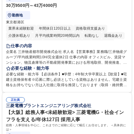
30万9500円～43万4000円
勤務地
東京都港区
業界未経験歓迎
年間休日120日以上
資格取得支援あり
介護休暇あり
月平均残業時間20時間以内
転勤なし
退職金あり
在宅OK
賞与あり
育休あり
完全週休2日制
交通費支給
仕事の内容
駅近5分以内
土日祝休み
寮・社宅あり
企業名 三井物産都市開発株式会社 求人名 【営業事務】業務職/三井物産グ
ループ/平均残業時間10H/完全週休2日 仕事の内容 オフィスビル、賃貸マ
ンション、物流倉庫等の不動産開発事業における用地取得、開発推進、賃
貸運営、売却、仲介・活用提案等を行う営業部門において事務業務を担当
必要な経験・能力等
いただきます。 【詳細】・契約書管理、契約書製本、捺印対応、ファイリ
必要な経験・能力等 【必須条件】■学歴：4年制大学卒業以上【歓迎】■宅
ング、登記簿取得、調書取得・支払業務（各種費用支払、支払管理、請
建士資格保有者※応募に際し必須としている資格はありません。宅建士資
求・支払データ登録、取引先マスター申請対応）・予算作成及び予実管
格をお持ちでない方は入社後に取得を推奨しております（取得・維持費用
理・各種稟議書、報告書作成業務・各種台帳管理、交際費・会議費支払報
の一部補助あり） 【求める人物像】 ・向学心豊かで、主体的に行動でき
告書作成及び月次管理・部内総務庶務全般 など※※配属先によっては上記
る方。 ・社内外の多様な関係者と協調して業務を進められるコミュニケー
の他に担当頂く業務が発生する場合があります。 募集職種 【営業事務】
正社員
ション力がある方。 ・チャレンジを厭わず、粘り強く業務に取り組める
三菱電機プラントエンジニアリング株式会社
業務職/三井物産グループ/平均残業時間10H/完全週休2日
方。多様な関係者と謙虚に信頼関係を構築でき、期限を意識したスケジュ
ール管理が出来る方。※将来的に他部署（営業部門、コーポレート部門）
【大阪】総務人事<未経験歓迎> 三菱電機G・社会イン
へのジョブローテーションの可能性があります。 学歴・資格 学歴：大学
フラを支える/年休127日 採用人事
院 大学 語学力： 資格：宅地建物取引士
総務・人事領域を中心に、これまでのご経験に応じて幅広くお任せします。 ＜具体的に
は＞