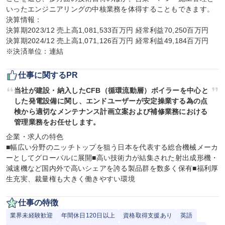
いったエンジニアリングの中核業務を体得することもできます。

決算情報：

決算期2023/12 売上高1,081,533百万円 経常利益70,250百万円

決算期2024/12 売上高1,071,126百万円 経常利益49,184百万円

※決済単位：連結
仕事に関するPR
当社が建設・納入したCFB（循環流動層）ボイラーを中心と
した発電設備に関し、エンドユーザーが安定操業する為の点
検から適切なメンテナンス計画立案および補修業務における
管理業務をお任せします。
企業・求人の特色

■幅広い分野のニッチトップを狙う日本を代表する総合機械メーカ
ーとしてグローバルに展開■高い技術力が結集された射出成形機・
減速機など国内外で高いシェアを誇る製品群を数多く保有■福利厚
生充実、裁量権も大きく働きやすい環境
仕事の特徴
業界未経験歓迎
年間休日120日以上
資格取得支援あり
英語