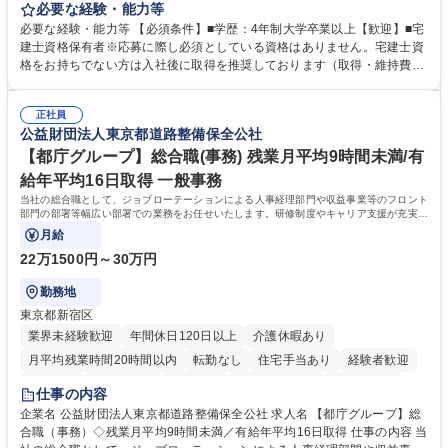
貸運営、売却、仲介・活用提案等を行う営業部門において事務業務を担当
必要な経験・能力等
いただきます。 【詳細】・契約書管理、契約書製本、捺印対応、ファイリ
必要な経験・能力等 【必須条件】■学歴：4年制大学卒業以上【歓迎】■宅
ング、登記簿取得、調書取得・支払業務（各種費用支払、支払管理、請
建士資格保有者※応募に際し必須としている資格はありません。宅建士資
求・支払データ登録、取引先マスター申請対応）・予算作成及び予実管
格をお持ちでない方は入社後に取得を推奨しております（取得・維持費用
理・各種稟議書、報告書作成業務・各種台帳管理、交際費・会議費支払報
の一部補助あり） 【求める人物像】 ・向学心豊かで、主体的に行動でき
告書作成及び月次管理・部内総務庶務全般 など※※配属先によっては上記
る方。 ・社内外の多様な関係者と協調して業務を進められるコミュニケー
の他に担当頂く業務が発生する場合があります。 募集職種 【営業事務】
正社員
ション力がある方。 ・チャレンジを厭わず、粘り強く業務に取り組める
公益財団法人東京都道路整備保全公社
業務職/三井物産グループ/平均残業時間10H/完全週休2日
方。多様な関係者と謙虚に信頼関係を構築でき、期限を意識したスケジュ
ール管理が出来る方。※将来的に他部署（営業部門、コーポレート部門）
【都庁グループ】総合職(事務) 残業月平均9時間未満/有
へのジョブローテーションの可能性があります。 学歴・資格 学歴：大学
給年平均16日取得 一般事務
院 大学 語学力： 資格：宅地建物取引士
当社の総合職として、ジョブローテーションによる人事経理部門や収益事業等のフロント
部門の部署等幅広い部署での業務をお任せいたします。研修制度やキャリア支援が充実し
ております！ ※下記業務詳細
月給
22万1500円～30万円
勤務地
東京都新宿区
業界未経験歓迎
年間休日120日以上
介護休暇あり
月平均残業時間20時間以内
転勤なし
住宅手当あり
経験者歓迎
研修あり
退職金あり
賞与あり
完全週休2日制
交通費支給
仕事の内容
駅近5分以内
資格取得手当あり
食事補助あり
企業名 公益財団法人東京都道路整備保全公社 求人名 【都庁グループ】総
合職（事務）◇残業月平均9時間未満／有給年平均16日取得 仕事の内容 当