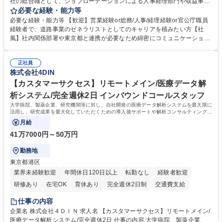
社の総合職として、ジョブローテーションによる人事経理部門や収益事業
等のフロント部門の部署等幅広い部署での業務をお任せいたします。研修
必要な経験・能力等
制度やキャリア支援が充実しております！ ※下記業務詳細 【業務詳細】■
必要な経験・能力等 【歓迎】営業経験or総務/人事/経理経験or官公庁職員
管理部門：広報、人事、経理など当公社の運営に係る管理業務 ■収益部
経験者で、道路事業のゼネラリストとしてのキャリアを積みたい方【社
門：駐車場の新規開拓、管理運営、新宿駅西口広場の「イベントコーナ
風】社内関係部署や東京都と連携が必要なため綿密にコミュニケーション
ー」などの管理運営 ■道路部門：整備の急がれる骨格幹線道路や木造住宅
を図っています。 【業務の魅力】■幅広く携われる：総合職（事務）で
密集地域の特定整備路線の用地取得、道路に関する普及啓発事業、都内の
は、駐車場の管理運営や道路用地の取得、公益財団法人の中枢を担う管理
道路施設や道路工事現場の見学ツアー事業 ※入社後は上記いずれかの部門
正社員
部門など多岐に渡る業務を経験できます。 ■様々なプロジェクト：駐車場
株式会社4DIN
へ配属。※業務内容変更の範囲：会社の定める業務 募集職種 【都庁グル
事業の他、新宿駅西口広場内に設置された照明を兼ねた広告「ブライトサ
ープ】総合職（事務）◇残業月平均9時間未満／有給年平均16日取得
イン」の管理運営を行うなど、事業収益を生み出す活動を積極的に行って
【カスタマーサクセス】リモートメイン/医療データ解
います。 学歴・資格 学歴：大学院 大学 高専 短大 専修学校 高校 語学力：
析システム/完全週休2日 インバウンドコールスタッフ
資格：
大学病院、製薬企業、研究機関等に対し、自社開発の医療データ解析システムを最大限に
活用し、研究成果を最大化していただくための導入後サポートや解析コンサルティング、
活用アドバイス業務等をお任せします。
月給
41万7000円～50万円
勤務地
東京都港区
業界未経験歓迎
年間休日120日以上
転勤なし
経験者歓迎
研修あり
在宅OK
育休あり
完全週休2日制
交通費支給
駅近5分以内
土日祝休み
仕事の内容
企業名 株式会社４ＤＩＮ 求人名 【カスタマーサクセス】リモートメイン/
医療データ解析システム/完全週休2日 仕事の内容 大学病院、製薬企業、