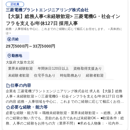
した。https://www.osakagas.co.jp/company/press/pr2024/1777576_564
表するインフラ企業 #ポテンシャル採用
正社員
72.html ■エネルギーセキュリティの不安定化や気候変動による自然災害の
三菱電機プラントエンジニアリング株式会社
甚大化など、これまで以上に社会課題解決の重要性が高まっています。
「未来の日常」の創造に向けて持続可能な社会の実現に貢献してまいりま
【大阪】総務人事<未経験歓迎> 三菱電機G・社会イン
す。 学歴・資格 学歴：大学院 大学 語学力： 資格：
フラを支える/年休127日 採用人事
総務・人事領域を中心に、これまでのご経験に応じて幅広くお任せします。 ＜具体的に
は＞
月給
29万5000円～33万5000円
勤務地
大阪府大阪市北区
業界未経験歓迎
年間休日120日以上
資格取得支援あり
未経験者歓迎
住宅手当あり
時短勤務あり
経験者歓迎
退職金あり
在宅OK
賞与あり
完全週休2日制
交通費支給
仕事の内容
駅近5分以内
土日祝休み
服装自由
寮・社宅あり
食事補助あり
企業名 三菱電機プラントエンジニアリング株式会社 求人名 【大阪】総務
人事＜未経験歓迎＞◇三菱電機G・社会インフラを支える/年休127日 仕事
の内容 総務・人事領域を中心に、これまでのご経験に応じて幅広くお任せ
します。 ＜具体的には＞ ・総務/人事労務（給与・社保・勤怠管理など）
必要な経験・能力等
・採用・教育研修 ・福利厚生運用 など ※基本的には事務所勤務ですが、
必要な経験・能力等 ＜職種未経験歓迎・業界未経験歓迎＞ ～総務、人事
採用や教育等の業務内容により、関西圏以外への日帰り・宿泊を伴う国内
のご経験が無い方でも、意欲のある方であれば未経験OK～ ■歓迎条件：総
出張もございます。 ※担当業務を持ちつつ、お互いに助け合いながら、総
務、人事のご経験をお持ちの方（業界不問） ■求める人物像：・社内外の
務部という組織として協力しながら進める体制です。 募集職種 【大阪】
関係各部門との調整を率先して行い、業務を円滑に遂行できる協調性やコ