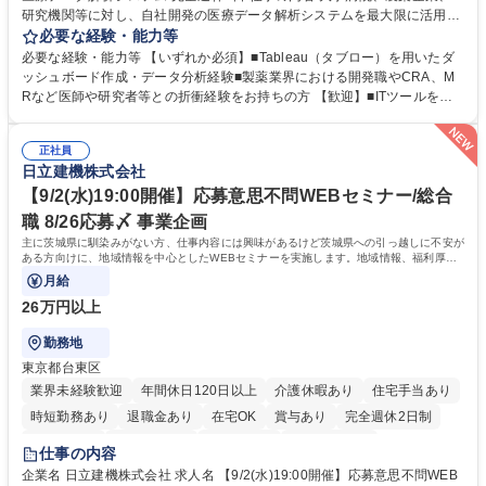
研究機関等に対し、自社開発の医療データ解析システムを最大限に活用
し、研究成果を最大化していただくための導入後サポートや解析コンサル
必要な経験・能力等
ティング、活用アドバイス業務等をお任せします。 ■活用コンサルティン
必要な経験・能力等 【いずれか必須】■Tableau（タブロー）を用いたダ
グ：疾患再発率の調査や薬剤効果の可視化等の目的に合わせ、プラットフ
ッシュボード作成・データ分析経験■製薬業界における開発職やCRA、M
ォーム上で可能な解析手法を提案 ■オンボーディング：ツールの操作説明
Rなど医師や研究者等との折衝経験をお持ちの方 【歓迎】■ITツールを用
に加え医療統計やデータ抽出の基礎レクチャー■開発へのフィードバッ
いた顧客サポート経験 【働き方】リモートメインのため、どこからでも参
ク：ユーザー要望を開発部門へ繋ぎ、プロダクトの利便性向上へ貢献。医
画可能です。オンラインツール（ZoomやTeams等）を用いた柔軟なサポ
療現場のDX化を推進するやりがいがあります。【業務内容の変更範囲】
正社員
ート体制を構築しています。 【採用背景】導入先が急増しており、専任の
日立建機株式会社
当社の指定する業務 募集職種 【カスタマーサクセス】リモートメイン/医
カスタマーサクセス組織を強化するための増員採用です。営業担当からの
療データ解析システム/完全週休2日
丁寧なOJTがあり、医療データ解析の専門知識をキャッチアップできる環
【9/2(水)19:00開催】応募意思不問WEBセミナー/総合
境です。社会貢献性の高い分野で専門性を磨きたい方を歓迎します。 学
職 8/26応募〆 事業企画
歴・資格 学歴：大学院 大学 高専 短大 専修学校 高校 語学力： 資格：
主に茨城県に馴染みがない方、仕事内容には興味があるけど茨城県への引っ越しに不安が
ある方向けに、地域情報を中心としたWEBセミナーを実施します。地域情報、福利厚生
情報等をお伝えします。
月給
26万円以上
勤務地
東京都台東区
業界未経験歓迎
年間休日120日以上
介護休暇あり
住宅手当あり
時短勤務あり
退職金あり
在宅OK
賞与あり
完全週休2日制
交通費支給
駅近5分以内
土日祝休み
食事補助あり
仕事の内容
企業名 日立建機株式会社 求人名 【9/2(水)19:00開催】応募意思不問WEB