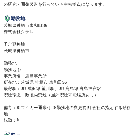
の研究・開発製造を行っている中核拠点になります。
勤務地
茨城県神栖市東和田36

株式会社クラレ

予定勤務地

茨城県神栖市

勤務地

勤務地①

事業所名：鹿島事業所

所在地：茨城県 神栖市 東和田36

最寄駅：JR 成田線 笹川駅、JR 鹿島線 鹿島神宮駅

喫煙環境：敷地内禁煙（屋外喫煙可能場所あり）

備考：※マイカー通勤可 ※勤務地の変更範囲:会社の指定する勤務
地

転勤：無
給与