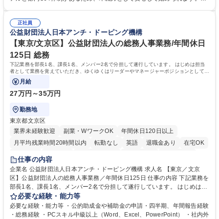
運営やその他総務業務全般 ※労務と総務を1：1の割合でお任せ。 入社後
【魅力・やりがい】森ビルGの安定基盤で労務から総務まで幅広く携われ
は部内のOJTを中心に、あなたの経験に合わせて不足している部分はいつ
ます。定型業務に留まらず、社内規定や人事制度の改定など会社のコア業
でも質問・相談できる環境が整っているため、安心して成長できます。 募
正社員
務に挑戦できるため、自身の成長と組織への貢献度をダイレクトに実感で
公益財団法人日本アンチ・ドーピング機構
集職種 【森ビルG】人事・総務◆賞与5ヶ月◆年休120日◆残業少なめ◆
きます。 残業少なめ、週1日リモート可など、ワークライフバランスを保
リモート可
ち長期活躍できる環境です。 「これまでの幅広い経験を活かし、長期的な
【東京/文京区】公益財団法人の総務人事業務/年間休日
キャリアを築きたい」という前向きな意欲と挑戦を全力で応援します。 学
125日 総務
歴・資格 学歴：大学院 大学 高専 短大 専修学校 高校 語学力： 資格：日商
下記業務を部長1名、課長1名、メンバー2名で分担して遂行しています。 はじめは担当
簿記検定1級 日商簿記検定2級 日商簿記検定3級
者として業務を覚えていただき、ゆくゆくはリーダーやマネージャーポジションとして活
躍いただくことを期待しています。
月給
27万円～35万円
勤務地
東京都文京区
業界未経験歓迎
副業・WワークOK
年間休日120日以上
月平均残業時間20時間以内
転勤なし
英語
退職金あり
在宅OK
賞与あり
育休あり
完全週休2日制
交通費支給
土日祝休み
仕事の内容
食事補助あり
企業名 公益財団法人日本アンチ・ドーピング機構 求人名 【東京／文京
区】公益財団法人の総務人事業務／年間休日125日 仕事の内容 下記業務を
部長1名、課長1名、メンバー2名で分担して遂行しています。 はじめは担
当者として業務を覚えていただき、ゆくゆくはリーダーやマネージャーポ
必要な経験・能力等
ジションとして活躍いただくことを期待しています。 【総務・人事グルー
必要な経験・能力等 ・公的助成金や補助金の申請・四半期、年間報告経験
プの業務内容】 ・人事制度関連 ・採用活動 ・教育研修の企画、実行 ・勤
・総務経験 ・PCスキル中級以上（Word、Excel、PowerPoint） ・社内外