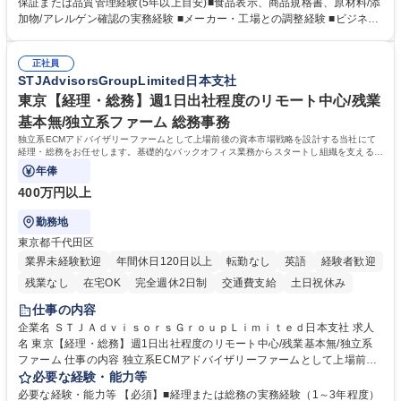
規格書、一括表示、栄養成分、原材料・添加物・アレルゲンの確認 ■メー
保証または品質管理経験(5年以上目安)■食品表示、商品規格書、原材料/添
カーへの修正指示・承認管理 ■国内外工場の監査、製造立会い、改善指導
加物/アレルゲン確認の実務経験 ■メーカー・工場との調整経験 ■ビジネス
■品質基準・審査フロー・管理台帳の構築 ■輸入食品の法規・表示確認 ■ク
で商談ができる日本語力 【歓迎】 ■食品表示検定 中級以上 ■QC検定2級
レーム、品質事故、商品回収時の原因調査、関係先対応、再発防止 ■小売
または3級以上■HACCPに関する研修修了 ■ISO 22000・FSSC 22000・J
企業への品質報告・問い合わせ対応 ■商品開発、物流、営業との連携 ※業
正社員
FS規格の内部監査員研修修了 ■TOEIC700点以上の英語力やビジネス上で
STJAdvisorsGroupLimited日本支社
務内容の変更の範囲：当社業務全般 募集職種 【食品品質保証・品質管
中国語での商談が可能な方 学歴・資格 学歴：大学院 大学 語学力： 資格：
理】基準構築（商品表示・工場監査）/PB商品開発支援
東京【経理・総務】週1日出社程度のリモート中心/残業
基本無/独立系ファーム 総務事務
独立系ECMアドバイザリーファームとして上場前後の資本市場戦略を設計する当社にて
経理・総務をお任せします。基礎的なバックオフィス業務からスタートし組織を支える専
任担当として広く活躍できる環境です。
年俸
400万円以上
勤務地
東京都千代田区
業界未経験歓迎
年間休日120日以上
転勤なし
英語
経験者歓迎
残業なし
在宅OK
完全週休2日制
交通費支給
土日祝休み
仕事の内容
企業名 ＳＴＪＡｄｖｉｓｏｒｓＧｒｏｕｐＬｉｍｉｔｅｄ日本支社 求人
名 東京【経理・総務】週1日出社程度のリモート中心/残業基本無/独立系
ファーム 仕事の内容 独立系ECMアドバイザリーファームとして上場前後
の資本市場戦略を設計する当社にて経理・総務をお任せします。基礎的な
必要な経験・能力等
バックオフィス業務からスタートし組織を支える専任担当として広く活躍
必要な経験・能力等 【必須】■経理または総務の実務経験（1～3年程度）