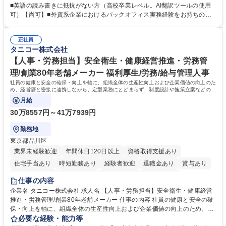
できる環境です。 ■日常経理、月次および年次決算サポート業務 ■本国
■英語の読み書きに抵抗がない方（高校卒業レベル。AI翻訳ツールの使用
（グローバル）との英文メール対応（AI翻訳ツール等を使用しての対応で
可）【尚可】■外資系企業におけるバックオフィス実務経験をお持ちの方
問題ございません） ■オフィス環境整備、郵便物の発送・受取等の総務業
【必須・尚可要件】簿記などの特別な資格や、TOEIC等のスコアは求めて
務全般 ■その他バックオフィス関連サポート ※ご経験に合わせて無理なく
おりません。日々の事務処理を丁寧かつ正確に行える方を歓迎します。
業務をお任せします。残業も基本的には発生せず、ご自身のペースで業務
正社員
【働き方について】現在は週4日程度の在宅勤務を実施しており、ワーク
タニコー株式会社
を進めやすく定着率の高い環境です。 募集職種 東京【経理・総務】週1日
ライフバランスを重視する方に最適な環境です（フルリモートも面接で相
出社程度のリモート中心/残業基本無/独立系ファーム
談可）。【求める人物像】幅広いバックオフィス業務に柔軟に対応でき、
【人事・労務担当】安全衛生・健康経営推進・労務管
社内外と円滑にコミュニケーションを取りながら業務を推進できる方 学
理/創業80年老舗メーカー 福利厚生/労務/給与管理人事
歴・資格 学歴：大学院 大学 高専 短大 専修学校 高校 語学力： 資格：
社員の健康と安全の確保・向上を軸に、組織全体の生産性向上および企業価値の向上のた
め、経営層と密接に連携しながら、定型業務にとどまらず、制度設計や施策立案などの上
流工程から関与していただきます。
月給
30万8557円～41万7939円
勤務地
東京都品川区
業界未経験歓迎
年間休日120日以上
資格取得支援あり
住宅手当あり
時短勤務あり
経験者歓迎
退職金あり
賞与あり
完全週休2日制
交通費支給
駅近5分以内
土日祝休み
仕事の内容
寮・社宅あり
企業名 タニコー株式会社 求人名 【人事・労務担当】安全衛生・健康経営
推進・労務管理/創業80年老舗メーカー 仕事の内容 社員の健康と安全の確
保・向上を軸に、組織全体の生産性向上および企業価値の向上のため、経
営層と密接に連携しながら、定型業務にとどまらず、制度設計や施策立案
必要な経験・能力等