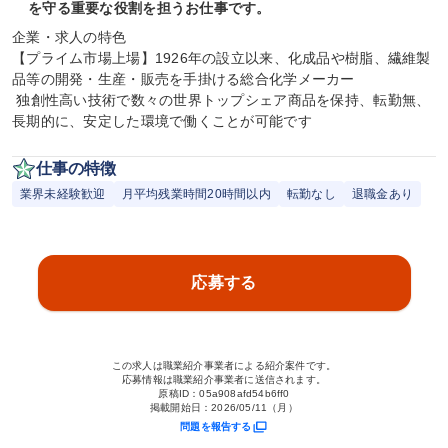
を守る重要な役割を担うお仕事です。
企業・求人の特色

【プライム市場上場】1926年の設立以来、化成品や樹脂、繊維製
品等の開発・生産・販売を手掛ける総合化学メーカー

 独創性高い技術で数々の世界トップシェア商品を保持、転勤無、
長期的に、安定した環境で働くことが可能です
仕事の特徴
業界未経験歓迎
月平均残業時間20時間以内
転勤なし
退職金あり
応募する
この求人は職業紹介事業者による紹介案件です。
応募情報は職業紹介事業者に送信されます。
原稿ID：
05a908afd54b6ff0
掲載開始日：
2026/05/11（月）
問題を報告する