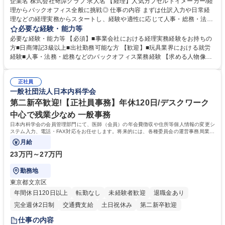
企業名 株式会社奇譚クラブ 求人名 【経理】人気カプセルトイメーカー/経
理からバックオフィス全般に挑戦◎ 仕事の内容 まずは仕訳入力や日常経
理などの経理実務からスタートし、経験や適性に応じて人事・総務・法務
など管理部門全般の業務にも携わっていただきます。少数精鋭の組織のた
必要な経験・能力等
め、管理部門責任者のもとで幅広い実務経験を 積みながら、バックオフィ
必要な経験・能力等 【必須】■事業会社における経理実務経験をお持ちの
ス全般の知識・経験を身につけられるポジションです。 【業務詳細】 ■会
方■日商簿記3級以上■出社勤務可能な方 【歓迎】■玩具業界における就労
計ソフト（弥生会計）への仕訳入力■請求書の処理、経費精算 ■売掛金・
経験■人事・法務・総務などのバックオフィス業務経験 【求める人物像】
買掛金管理■入出金管理および支払業務 ※まずは経理業務を中心にお任せ
・状況に応じて柔軟に対応できる方 ・好奇心旺盛で、自身の業務領域を広
し、ご経験や習熟度に応じて人事・総務・法務などバックオフィス業務全
げていきたい方 ・既存のやり方にとらわれず、自ら考えて行動できる方
般へ携わっていただく予定です。 募集職種 【経理】人気カプセルトイメ
正社員
・周囲の状況を見ながら、先回りして業務に取り組める方 ・少人数組織な
一般社団法人日本内科学会
ーカー/経理からバックオフィス全般に挑戦◎
らではの変化を前向きに楽しめる方 学歴・資格 学歴：大学院 大学 高専 短
大 専修学校 高校 語学力： 資格：日商簿記検定3級 日商簿記検定2級
第二新卒歓迎!【正社員事務】年休120日/デスクワーク
中心で残業少なめ 一般事務
日本内科学会の会員管理部門にて、医師（会員）の年会費徴収や住所等個人情報の変更シ
ステム入力、電話・FAX対応をお任せします。将来的には、各種委員会の運営事務局業務
などにも幅広く携わっていただきます。
月給
23万円～27万円
勤務地
東京都文京区
年間休日120日以上
転勤なし
未経験者歓迎
退職金あり
完全週休2日制
交通費支給
土日祝休み
第二新卒歓迎
仕事の内容