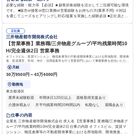
ーション、お客様対応 ■窓口にて、ご来店された個人のお客様に対して金
必要な経験・能力等 【必須】★顧客折衝経験を活かしてご活躍可能な環境
融商品のご提案 ■効率的な事務運用の検討・構築等 ≪業務紹介：ご応募前
です。 ■販売or接客or窓口業務or営業経験をお持ちの方(業界不問) ※対話
に必ずご覧ください≫ ※記事 https://www.mysite.bk.mufg.jp/career/circle/
を通じてニーズをヒアリングし対応/提案を実施した経験必須 ■正社員とし
article17/ ※動画 https://youtu.be/H-S7HaJqqbg 募集職種 【東京都】本支
ての就業経験1年以上 【歓迎】■金融業界での就業経験■銀行での預金為替
店の窓口業務(事務手続受付/資産運用提案)/後方事務/ロビー応対
事務経験 ■金融商品の提案・販売経験 ≪魅力≫研修やOJT環境が整ってい
正社員
るので安心して入行いただけます。 幅広いキャリアの選択肢があり、公募
三井物産都市開発株式会社
や社内副業等を活用し、 一人ひとりが挑戦できるカルチャーが浸透してい
ます。 学歴・資格 学歴：大学院 大学 高専 短大 専修学校 高校 語学力：
【営業事務】業務職/三井物産グループ/平均残業時間10
資格：
H/完全週休2日 営業事務
オフィスビル、賃貸マンション、物流倉庫等の不動産開発事業における用地取得、開発推
進、賃貸運営、売却、仲介・活用提案等を行う営業部門において事務業務を担当いただき
ます。
月給
30万9500円～43万4000円
勤務地
東京都港区
業界未経験歓迎
年間休日120日以上
資格取得支援あり
介護休暇あり
月平均残業時間20時間以内
転勤なし
退職金あり
在宅OK
賞与あり
育休あり
完全週休2日制
交通費支給
仕事の内容
駅近5分以内
土日祝休み
寮・社宅あり
企業名 三井物産都市開発株式会社 求人名 【営業事務】業務職/三井物産グ
ループ/平均残業時間10H/完全週休2日 仕事の内容 オフィスビル、賃貸マ
ンション、物流倉庫等の不動産開発事業における用地取得、開発推進、賃