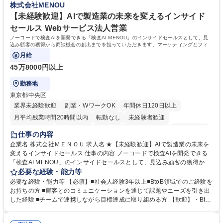
株式会社MENOU
務・人事】未経験歓迎/日立グループ/組織運営を支えるゼネラリストを目
■衛生管理者の資格をお持ちの方 学歴・資格 学歴：大学院 大学 高専 短大
指す
専修学校 高校 語学力： 資格：
【未経験歓迎】AIで製造業の未来を変えるインサイド
セールス Webサービス法人営業
ノーコードで検査AIを開発できる「検査AI MENOU」のインサイドセールスとして、見
込み顧客の獲得から商談機会の創出までを担っていただきます。マーケティングとフィー
ルドセールスをつなぐ役割として、
月給
45万8000円以上
勤務地
東京都中央区
業界未経験歓迎
副業・WワークOK
年間休日120日以上
月平均残業時間20時間以内
転勤なし
未経験者歓迎
時短勤務あり
経験者歓迎
在宅OK
完全週休2日制
交通費支給
仕事の内容
駅近5分以内
土日祝休み
服装自由
企業名 株式会社ＭＥＮＯＵ 求人名 ★【未経験歓迎】AIで製造業の未来を
変えるインサイドセールス 仕事の内容 ノーコードで検査AIを開発できる
「検査AI MENOU」のインサイドセールスとして、見込み顧客の獲得から
商談機会の創出までを担っていただきます。マーケティングとフィールド
必要な経験・能力等
セールスをつなぐ役割として、 適切なタイミングで顧客とコミュニケーシ
必要な経験・能力等 【必須】■社会人経験3年以上■BtoB領域でのご経験を
ョンを取りながら、受注につながる商談機会の最大化を目指します。 【具
お持ちの方 ■顧客とのコミュニケーションを通じて課題やニーズを引き出
体的な仕事内容】 リードへの電話・メールによるアプローチ/リードナー
した経験 ■チームで連携しながら目標達成に取り組める方 【歓迎】・BtoB
チャリングおよび商談創出/CRMを活用した顧客情報の管理・分析/マーケ
SaaS企業での営業またはインサイドセールス経験 ・製造業向けの営業経
ティング施策と連携したフォローアップ/商談化率向上に向けた改善提案・
験 ・オフライン・オンラインセミナー登壇経験 ・マーケティング施策の