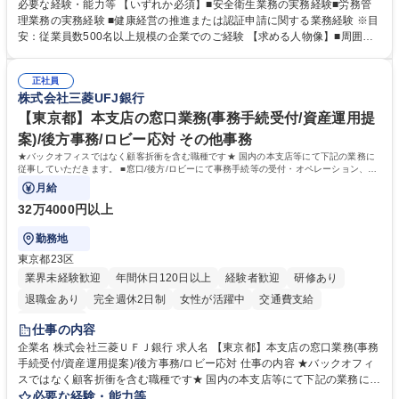
などの上流工程から関与していただきます。 【主な業務内容】■安全衛生
必要な経験・能力等 【いずれか必須】■安全衛生業務の実務経験■労務管
業務（ストレスチェック、健康診断の運用、産業医との連携 など）■健康
理業務の実務経験 ■健康経営の推進または認証申請に関する業務経験 ※目
経営認証取得に向けた企画・推進■労務管理（労働時間の分析、労働環境
安：従業員数500名以上規模の企業でのご経験 【求める人物像】■周囲
の改善）■規程改定、制度設計、業務改善の推進■労働基準監督署対応、団
（社員・経営層）と円滑にコミュニケーションを図れる方■労務課題に対
体交渉対応 など 【採用背景】現在組織変革期の為、労務領域から組織力
し、迅速かつ的確に対応できる問題解決力をお持ちの方■チームおよび他
を底上げすべく、ともにご活躍いただける方の増員募集となります。 募集
正社員
部門と連携しながら業務を推進できる方■Excelや労務管理システムの実務
株式会社三菱UFJ銀行
職種 【人事・労務担当】安全衛生・健康経営推進・労務管理/創業80年老
使用経験をお持ちの方 学歴・資格 学歴：大学院 大学 高専 短大 専修学校
舗メーカー
高校 語学力： 資格：
【東京都】本支店の窓口業務(事務手続受付/資産運用提
案)/後方事務/ロビー応対 その他事務
★バックオフィスではなく顧客折衝を含む職種です★ 国内の本支店等にて下記の業務に
従事していただきます。 ■窓口/後方/ロビーにて事務手続等の受付・オペレーション、お
客様対応
月給
32万4000円以上
勤務地
東京都23区
業界未経験歓迎
年間休日120日以上
経験者歓迎
研修あり
退職金あり
完全週休2日制
女性が活躍中
交通費支給
土日祝休み
仕事の内容
企業名 株式会社三菱ＵＦＪ銀行 求人名 【東京都】本支店の窓口業務(事務
手続受付/資産運用提案)/後方事務/ロビー応対 仕事の内容 ★バックオフィ
スではなく顧客折衝を含む職種です★ 国内の本支店等にて下記の業務に従
事していただきます。 ■窓口/後方/ロビーにて事務手続等の受付・オペレ
必要な経験・能力等