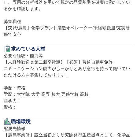
し、専用の分析機器を用いて規定の品質基準を確実に満たしてい
るかを確認します。

募集職種

【茨城/鹿島】化学プラント製造オペレーター/未経験歓迎/充実研
修で安心
求めている人材
必要な経験・能力等

【未経験歓迎＆第二新卒歓迎】【必須】普通自動車免許

コミュニケーション能力がしっかりとあり意欲を持って働いてい
ただける方を募集しております！

学歴・資格

学歴：大学院 大学 高専 短大 専修学校 高校

語学力：

資格：
職場環境
配属先情報

【鹿島事業所】設立当初より研究開発型生産拠点として、化学品