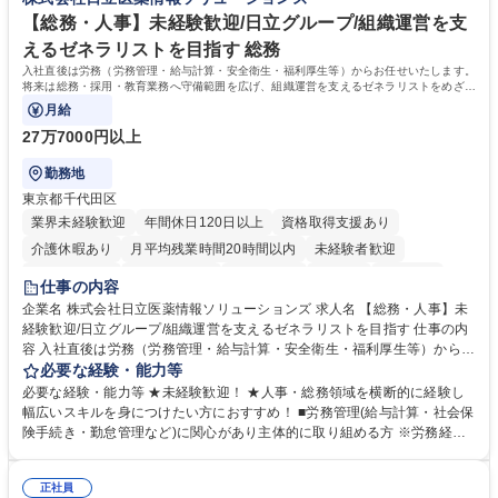
う会社として、お客様との出会いを大切にし、磨き上げたホスピタリティ
を込めてコミュニケーションをとりながら広報関連業務を行っておりま
【総務・人事】未経験歓迎/日立グループ/組織運営を支
す。 学歴・資格 学歴：大学院 大学 高専 短大 専修学校 高校 語学力： 資
えるゼネラリストを目指す 総務
格：
入社直後は労務（労務管理・給与計算・安全衛生・福利厚生等）からお任せいたします。
将来は総務・採用・教育業務へ守備範囲を広げ、組織運営を支えるゼネラリストをめざせ
ます。
月給
27万7000円以上
勤務地
東京都千代田区
業界未経験歓迎
年間休日120日以上
資格取得支援あり
介護休暇あり
月平均残業時間20時間以内
未経験者歓迎
住宅手当あり
時短勤務あり
退職金あり
在宅OK
賞与あり
仕事の内容
育休あり
完全週休2日制
交通費支給
土日祝休み
寮・社宅あり
企業名 株式会社日立医薬情報ソリューションズ 求人名 【総務・人事】未
経験歓迎/日立グループ/組織運営を支えるゼネラリストを目指す 仕事の内
容 入社直後は労務（労務管理・給与計算・安全衛生・福利厚生等）からお
任せいたします。将来は総務・採用・教育業務へ守備範囲を広げ、組織運
必要な経験・能力等
営を支えるゼネラリストをめざせます。 ・初期業務：労働時間管理、給与
必要な経験・能力等 ★未経験歓迎！ ★人事・総務領域を横断的に経験し
計算、社会保険対応、福利厚生管理、安全衛生、健康経営推進等をお任せ
幅広いスキルを身につけたい方におすすめ！ ■労務管理(給与計算・社会保
します。ご経験に応じて、休職者管理など、幅広く経験を積んでいただき
険手続き・勤怠管理など)に関心があり主体的に取り組める方 ※労務経験
ます。 ・将来的な広がり：総務・採用・教育・税務対応・経営企画等。
者は早期にご活躍いただけます。 ■チームで仕事を推進できる方■将来は
★メンバーがマンツーマンで丁寧に教えるため、ご経験が浅くても安心！
マネジメント職として活躍したい 【尚可】■人事、労務、採用、教育業務
幅広く経験を積みたい意欲がある方に最適な環境です。 募集職種 【総
正社員
のご経験 ■労務管理（給与計算・社会保険手続き・勤怠管理など）の経験