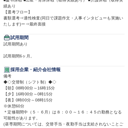
■慶弔休暇 ■出産・育休休暇（取得実績あり） ■介護休暇（取得実
績あり

【選考フロー】

書類選考⇒適性検査(同日で課題作文・人事インタビューも実施い
たします)ー⇒最終面接
試用期間
試用期間あり

試用期間6ヶ月。
採用企業・紹介会社情報
備考

◆◇交替制（シフト制）◆◇

【朝】08時00分～16時15分

【夕】16時00分～0時15分

【夜】0時00分～08時15分

※休憩60分

＊定修期間中（５・６月）は８：００～１６：４５の勤務となる
可能性があります。

(昼専期間については、交替手当・夜勤手当は支給されないことご