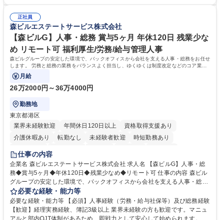
倉入れ調整等 ※ゼネラリストとしてのキャリアアップを目指すことが可能
業も月平均20時間以下です。時差出勤制度や週1日のリモート勤務も相談
です。単に商品を販売するだけでなく原料の仕入れから販売までをトータ
可能で、ワークライフバランスを保ち長期就業しやすい環境です。 【当社
ルプロデュースしているため、商品に関わる全ての業務をサポート頂きま
正社員
の強み】1991年の設立以来、外食産業を中心としたお客様の多様なニー
森ビルエステートサービス株式会社
す。 募集職種 東京都中央区【営業事務・貿易事務】食品商社/残業少なめ/
ズに沿った冷凍水産物等の生産・輸入・販売を一貫して手掛けています。
リモート等相談可
自社工場と海外拠点の強固な連携によるワンストップサービスが最大の強
【森ビルG】人事・総務 賞与5ヶ月 年休120日 残業少な
みです。 学歴・資格 学歴：大学院 大学 語学力：英語 資格：
め リモート可 福利厚生/労務/給与管理人事
森ビルグループの安定した環境で、バックオフィスから会社を支える人事・総務をお任せ
します。 労務と総務の業務をバランスよく担当し、ゆくゆくは制度改定などのコア業務
にも挑戦できる、やりがいある環境です。
月給
26万2000円～36万4000円
勤務地
東京都港区
業界未経験歓迎
年間休日120日以上
資格取得支援あり
介護休暇あり
転勤なし
未経験者歓迎
時短勤務あり
経験者歓迎
退職金あり
在宅OK
賞与あり
育休あり
仕事の内容
完全週休2日制
交通費支給
長期歓迎
駅近5分以内
土日祝休み
企業名 森ビルエステートサービス株式会社 求人名 【森ビルG】人事・総
務◆賞与5ヶ月◆年休120日◆残業少なめ◆リモート可 仕事の内容 森ビル
グループの安定した環境で、バックオフィスから会社を支える人事・総務
をお任せします。 労務と総務の業務をバランスよく担当し、ゆくゆくは制
必要な経験・能力等
度改定などのコア業務にも挑戦できる、やりがいある環境です。 ■勤怠管
必要な経験・能力等 【必須】人事経験（労務・給与社保等）及び総務経験
理、給与計算、社会保険手続き、年末調整等の労務管理全般 ■入退社手続
【歓迎】経理実務経験、簿記3級以上 業界未経験の方も歓迎です。マニュ
き、社内規定の改定や人事制度改定などのコア業務 ■社内イベントの企画
アルと部内OJT体制があるため、即戦力として安心して始められます。