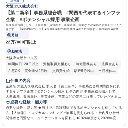
実行/フィールドセールスへの案件連携 募集職種 ★【未経験歓迎】AIで製
正社員
企画・実行経験 ・CRM・リードナーチャリングに関する知見 ・データを
大阪ガス株式会社
造業の未来を変えるインサイドセールス
もとに営業プロセスを改善した経験 学歴・資格 学歴：大学院 大学 高専 短
大 専修学校 高校 語学力： 資格：
【第二新卒】事務系総合職 #関西を代表するインフラ
企業 #ポテンシャル採用 事業企画
事務系総合職として、人事総務、資源海外、事業企画、営業などの業務に従事していただ
きます。 【業務内容の一例】■所属事業部の勤労業務 ■海外に関係する各種業務 ■営業部
門の企画スタッフ、ルート営業
月給
22万7000円以上
勤務地
大阪府大阪市中央区
年間休日120日以上
資格取得支援あり
時短勤務あり
退職金あり
在宅OK
完全週休2日制
交通費支給
駅近5分以内
土日祝休み
服装自由
第二新卒歓迎
寮・社宅あり
食事補助あり
仕事の内容
企業名 大阪ガス株式会社 求人名 【第二新卒】事務系総合職 #関西を代表
するインフラ企業 #ポテンシャル採用 仕事の内容 事務系総合職として、
人事総務、資源海外、事業企画、営業などの業務に従事していただきま
す。 【業務内容の一例】■所属事業部の勤労業務 ■海外に関係する各種業
必要な経験・能力等
務 ■営業部門の企画スタッフ、ルート営業 【キャリアパス】入社後の配属
必要な経験・能力等 ★当社でご活躍期待できるポテンシャルを有している
ポジションで一定期間ご活躍頂いた後、本人の適性及び将来のキャリアを
方 【人物像】・ロジカルシンキングで物事を捉えられる ・社内及び社外
鑑みてジョブローテーションを行います。 【育成】OJTでの現場育成や研
関係者と円滑なコミュニケーションを図れる ■2024年度から2026年度ま
修カリキュラムを通じて、Daigasグループの業務で必要となる知識につい
での3ヵ年を対象とする「Daigasグループ中期経営計画2026」を策定しま
て学んでいただきます。 募集職種 【第二新卒】事務系総合職 #関西を代