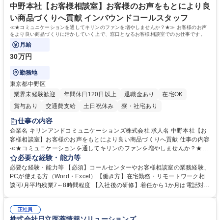
社員から頼られる存在になることができます。平均19:30の退勤以降の業
中野本社【お客様相談室】お客様のお声をもとにより良
務の持ち帰りも禁止されており、メリハリのある働き方となります。 学
い商品づくりへ貢献 インバウンドコールスタッフ
歴・資格 学歴：大学院 大学 高専 短大 語学力： 資格：
≪★コミュニケーションを通してキリンのファンを増やしませんか？★≫ お客様のお声
をより良い商品づくりに活かしていく上で、窓口となるお客様相談室でのお仕事です。
月給
30万円
勤務地
東京都中野区
業界未経験歓迎
年間休日120日以上
退職金あり
在宅OK
賞与あり
交通費支給
土日祝休み
寮・社宅あり
仕事の内容
企業名 キリンアンドコミュニケーションズ株式会社 求人名 中野本社【お
客様相談室】お客様のお声をもとにより良い商品づくりへ貢献 仕事の内容
≪★コミュニケーションを通してキリンのファンを増やしませんか？★≫
お客様のお声をより良い商品づくりに活かしていく上で、窓口となるお客
必要な経験・能力等
様相談室でのお仕事です。 日々お客様からいただくキリングループへのご
必要な経験・能力等 【必須】コールセンターやお客様相談室の業務経験、
意見を、企業活動に活かしています。お客様からの声に迅速かつ誠意をも
PCが使える方（Word・Excel）【働き方】在宅勤務・リモートワーク相
って対応、情報提供するとともにグループ内活動に反映しています。 【具
談可/月平均残業7～8時間程度 【入社後の研修】着任から1か月は電話対応
体的には】電話応対、メール、お手紙対応、ご指摘品調査報告書作成、有
のOJTを中心に実施し、電話対応に慣れた段階でメール・手紙のOJTを実
人チャットボット対応など。 【1日の対応件数】■電話：月間一人当たり
施する予定です。独り立ち以降もしっかりフォローする体制を整えていま
平均100件前後■メール・手紙：同上40件前後 募集職種 中野本社【お客様
正社員
すのでご安心ください。 【当社について】キリングループの広報機能を担
株式会社日立医薬情報ソリューションズ
相談室】お客様のお声をもとにより良い商品づくりへ貢献