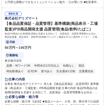
怠管理 ・官公庁への各種提出 ・法定の会議運営（評議員会、理事会） ・
と円滑な調整ができるコミュニケーション能力 ・口が堅い方 ■歓迎要件
コンプライアンス ・内部規程やルールの管理、整備、文書管理 ・契約関
・採用業務経験 ・英語に抵抗がない方 ・営業経験 学歴・資格 学歴：大学
連 ・衛生管理 ・防災関連・公的助成金の管理・オフィス、ファシリティ
院 大学 高専 短大 専修学校 高校 語学力： 資格：
管理 ・福利厚生関連 ・職員からの問合せ、相談対応 ・その他日常の総務
契約社員
株式会社デリズマート
業務全般 募集職種 【東京／文京区】公益財団法人の総務人事業務／年間
休日125日
【食品品質保証・品質管理】基準構築(商品表示・工場
監査)/PB商品開発支援 品質管理(食品/飲料/たばこ)
食品PB商品の企画/開発/調達を支援する当社にて、品質保証・品質管理業務をお任せ。
商品規格書、食品表示、原材料/添加物/アレルゲン確認を中心に国内外メーカー・工場の
品質基準整備から発売後対応まで担います。
月給
50万円～100万円
勤務地
東京都渋谷区
副業・WワークOK
年間休日120日以上
転勤なし
英語
時短勤務あり
在宅OK
賞与あり
完全週休2日制
交通費支給
駅近5分以内
中国語
土日祝休み
服装自由
仕事の内容
企業名 株式会社デリズマート 求人名 【食品品質保証・品質管理】基準構
築（商品表示・工場監査）/PB商品開発支援 仕事の内容 食品PB商品の企
画/開発/調達を支援する当社にて、品質保証・品質管理業務をお任せ。商
品規格書、食品表示、原材料/添加物/アレルゲン確認を中心に国内外メー
必要な経験・能力等
カー・工場の品質基準整備から発売後対応まで担います。 【詳細】 ■商品
必要な経験・能力等 【必須】■食品メーカー、小売、卸、商社等での品質