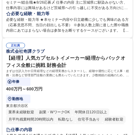
セミナー/総合職★8/26応募〆 仕事の内容 主に茨城県に馴染みがない方、
仕事内容には興味があるけど茨城県への引っ越しに不安がある方向けに、
地域情報を中心としたWEBセミナーを実施します。地域情報、福利厚生情
必要な経験・能力等
報等をお伝えします。 【セミナー内容】■地域説明、周辺施設情報を中心
必要な経験・能力等 ★本セミナー内容や日立建機に少しでも興味のある方
にお伝えし、住宅相場や実際に社員がどの地域に住んでどのような生活を
（応募意思不問、当日の顔出しも不要） ※参加人数上限に達した際や職務
しているのかについてもお伝えします。日立建機には借上げ部屋制度、住
内容にあてはまらない場合は参加をお断りするケースがございます。 【主
宅手当制度、引っ越し代補助等、手厚い福利厚生もございます。■会社説
な求人】■人事 ■法務 ■新規事業開発 ■情報セキュリティ ■ITサービスマネ
明やポジション概要等についてもお話します。■WEBセミナーですので、
ジメント（ITILフレーム）等 学歴・資格 学歴：大学院 大学 語学力： 資
参加時のお顔出しも不要です。ぜひ、お気軽にエントリーください。 募集
正社員
格：
株式会社奇譚クラブ
職種 【9/2(水)19:00開催】応募意思不問WEBセミナー/総合職★8/26応募
〆
【経理】人気カプセルトイメーカー/経理からバックオ
フィス全般に挑戦 財務会計
まずは仕訳入力や日常経理などの経理実務からスタートし、経験や適性に応じて人事・総
務・法務など管理部門全般の業務にも携わっていただきます。少数精鋭の組織のため、管
理部門責任者のもとで幅広い実務経験を
年俸
400万円～600万円
勤務地
東京都渋谷区
業界未経験歓迎
副業・WワークOK
年間休日120日以上
月平均残業時間20時間以内
転勤なし
住宅手当あり
経験者歓迎
退職金あり
完全週休2日制
交通費支給
土日祝休み
服装自由
仕事の内容