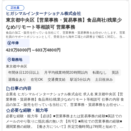
総務人事＜未経験歓迎＞◇三菱電機G・社会インフラを支える/年休127日
ミュニケーション能力を持っている方 ・人事総務領域に興味がありゼネラ
正社員
リスト志向をお持ちの方 学歴・資格 学歴：大学院 大学 語学力： 資格：
ヒガシマルインターナショナル株式会社
東京都中央区【営業事務・貿易事務】食品商社/残業少
なめ/リモート等相談可 営業事務
食品の加工・販売を行っている当社にて、営業事務・貿易事務をお任せいたします。営業
社員のサポートポジションとして、受発注から海外工場との調整まで幅広く対応し、当社
事業の根幹を支えていただきます。
年俸
420万6000円～603万4800円
勤務地
東京都中央区
年間休日120日以上
月平均残業時間20時間以内
転勤なし
英語
退職金あり
在宅OK
交通費支給
駅近5分以内
土日祝休み
仕事の内容
企業名 ヒガシマルインターナショナル株式会社 求人名 東京都中央区【営
業事務・貿易事務】食品商社/残業少なめ/リモート等相談可 仕事の内容 食
品の加工・販売を行っている当社にて、営業事務・貿易事務をお任せいた
します。営業社員のサポートポジションとして、受発注から海外工場との
必要な経験・能力等
調整まで幅広く対応し、当社事業の根幹を支えていただきます。 ■受発注
必要な経験・能力等 【必須】■営業事務または貿易事務の経験■英語での
業務、請求書発行 ■海外工場とのスケジュール調整 ■在庫管理 ■輸入書類
メールのやり取りに抵抗感の無い方 【尚可】■商社での営業事務の経験■
の確認・作成 ■配送手配 ■通関業者を通して行う輸出入業全般 ■倉庫との
通関業務の経験。 【働き方について】所定労働時間は7時間と短めで、残