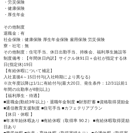
・労災保険

・健康保険

・厚生年金

その他制度

退職金：有

社会保険：健康保険 厚生年金保険 雇用保険 労災保険

寮・社宅：無

その他制度：住宅手当、休日出勤手当、持株会、福利厚生施設等

制度備考：【年間休日内訳】サイクル休91日＋会社が指定する休
日(指定休)19日

【有給休暇について補足】

入社直後4～15日付与(入社時期により異なる)

※次年度以降は1/1に有給付与(最大20日、発生条件：12/31以前1
年間の出勤率が8割以上)

【福利厚生・待遇】

■退職金(勤続3年以上)・退職年金制度 ■財形貯蓄 ■資格取得奨励金

■通信教育支援制度 ■住宅手当 ■カフェテリアプラン

【休日・休暇 】

■年末年始休暇あり ■有給休暇（取得率 90.2） ■有給休暇取得奨励
日あり
