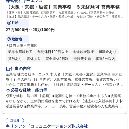
株式会社キーエンス
【大阪・京都・滋賀】営業事務 ※未経験可 営業事務
【仕事内容】大阪営業所、京都営業所、滋賀営業所いずれかにて営業事務をお任せ。
【詳細】電話応対・データ入力・伝票や見積の作成・カタログ送付・来客対応・営業所内
で発生する事務業務や業務改善をお任せ。
月給
27万9000円～28万1000円
勤務地
大阪府大阪市淀川区
業界未経験歓迎
年間休日120日以上
未経験者歓迎
退職金あり
賞与あり
育休あり
完全週休2日制
交通費支給
駅近5分以内
土日祝休み
仕事の内容
企業名 株式会社キーエンス 求人名 【大阪・京都・滋賀】営業事務 ※未経
験可 仕事の内容 【仕事内容】大阪営業所、京都営業所、滋賀営業所いず
れかにて営業事務をお任せ。 【詳細】電話応対・データ入力・伝票や見積
の作成・カタログ送付・来客対応・営業所内で発生する事務業務や業務改
必要な経験・能力等
善をお任せ。 【教育制度】ご入社後、育成担当とペアになりながらOJTに
必要な経験・能力等 【必須】■協調性を持って業務推進出来る方 ■改善案
て業務を覚えていただくことが可能です。業務システムがきちんと構築さ
を出しながら、主体的に業務を進めて行ける方 【過去のご入社事例】人材
れているため、スムーズに仕事に慣れることができる環境です。また、
派遣業界や保育業界等、メーカー以外、営業事務未経験者の入社実績有
「チームで成果を出す文化」があり、良いやり方を積極的に共有しながら
【当社の事務職について】単なる事務ではなく主体性を発揮したサポート
常に改善を目指す風土のため、安心して業務に取り組んでいただけます。
により、キーエンスの付加価値向上に貢献します。ベースの定型業務に加
募集職種 【大阪・京都・滋賀】営業事務 ※未経験可
正社員
えて、お客様や社員の状況に合わせ、能動的なサポート、改善の動きも期
キリンアンドコミュニケーションズ株式会社
待され。組織を支えるスペシャリストとして、チームに貢献し、結果的に