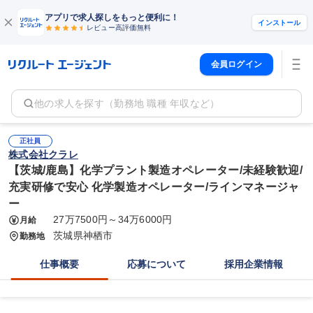
アプリで求人探しをもっと便利に！
インストール
レビュー高評価
無料
会員ログイン
他の求人を探す（勤務地 職種 年収など）
正社員
株式会社クラレ
【茨城/鹿島】化学プラント製造オペレーター/未経験歓迎/
充実研修で安心 化学製造オペレーター/ラインマネージャ
ー
27万7500円～34万6000円
月給
茨城県神栖市
勤務地
仕事概要
応募について
採用企業情報