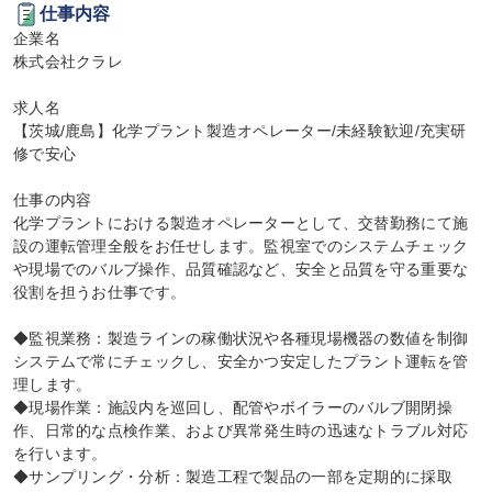
仕事内容
企業名

株式会社クラレ

求人名

【茨城/鹿島】化学プラント製造オペレーター/未経験歓迎/充実研
修で安心

仕事の内容

化学プラントにおける製造オペレーターとして、交替勤務にて施
設の運転管理全般をお任せします。監視室でのシステムチェック
や現場でのバルブ操作、品質確認など、安全と品質を守る重要な
役割を担うお仕事です。

◆監視業務：製造ラインの稼働状況や各種現場機器の数値を制御
システムで常にチェックし、安全かつ安定したプラント運転を管
理します。

◆現場作業：施設内を巡回し、配管やボイラーのバルブ開閉操
作、日常的な点検作業、および異常発生時の迅速なトラブル対応
を行います。

◆サンプリング・分析：製造工程で製品の一部を定期的に採取