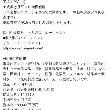
了承ください)

★残業は月平均10時間程度

※３交替制１２日サイクルでの勤務です。（朝朝朝夕夕夕休夜夜
夜休休）

※就業時間が15分前倒しの部署もあります。

採用企業情報・求人取扱いエージェント

■求人取扱いエージェント

リクルートエージェント

https://www.r-agent.com/

■採用企業情報

事業内容：※上記記載の従業員人数は連結となります※【事業内
容】当社は化成品・樹脂・繊維製品等の開発・生産・販売する化
学中間素材メーカーです。樹脂・化学品・フィルム・繊維等の素
材を、より最終製品に近いメーカーへ販売しています。

設立：1926年06月

代表者：代表取締役社長 川原 仁

従業員数：12,117人

平均年齢：41.9歳

資本金：89,000百万円
