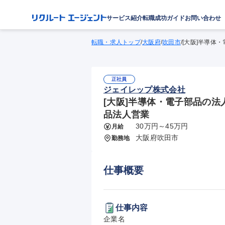
サービス紹介
転職成功ガイド
お問い合わせ
転職・求人トップ
/
大阪府
/
吹田市
/
[大阪]半導体
正社員
ジェイレップ株式会社
[大阪]半導体・電子部品の法人
品法人営業
30万円～45万円
月給
大阪府吹田市
勤務地
仕事概要
仕事内容
企業名
