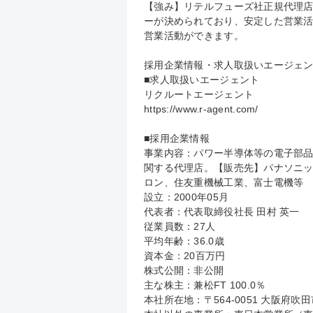
【強み】リテルフューズ社正規代理店
ーが決められており、安定した営業
営業活動ができます。

採用企業情報・求人取扱いエージェン
■求人取扱いエージェント

リクルートエージェント

https://www.r-agent.com/

■採用企業情報

事業内容：パワー半導体等の電子部
関する代理店。【販売先】パナソニ
ロン、住友重機械工業、富士電機等

設立：2000年05月

代表者：代表取締役社長 田村 英一

従業員数：27人

平均年齢：36.0歳

資本金：20百万円

株式公開：非公開

主な株主：兼松FT 100.0％

本社所在地：〒564-0051 大阪府吹田