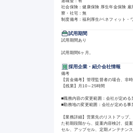
退職金：有

社会保険：健康保険 厚生年金保険 雇用
寮・社宅：無

制度備考：福利厚生/ベネフィット・
試用期間
試用期間あり

試用期間6ヶ月。
採用企業・紹介会社情報
備考

【賃金備考】管理監督者の場合、非時
【残業】月10～25時間

■職務内容の変更範囲：会社が定める業
■勤務地の変更範囲：会社が定める事業
【業務詳細】営業先のリストアップ、
た初期段階から、提案内容検討、提
セル、アップセル、定期メンテナンス