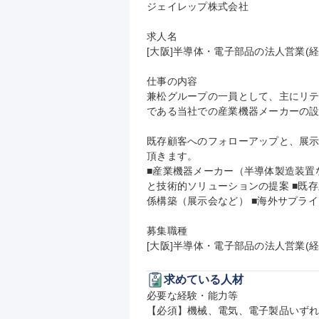
ジェイレップ株式会社

求人名

[大阪]半導体・電子部品の法人営業(
仕事の内容

兼松グループの一員として、主にリ
である当社での産業機器メーカーの設
既存顧客へのフォローアップと、展
頂きます。

■産業機器メーカー（半導体製造装置
と技術的ソリューションの提案 ■既
係構築（展示会など） ■海外サプライ
募集職種

[大阪]半導体・電子部品の法人営業(
求めている人材
必要な経験・能力等

【必須】機械、電気、電子製品いずれ