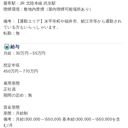
最寄駅：JR 北陸本線 武生駅

喫煙環境：敷地内禁煙（屋内喫煙可能場所あり）

備考：【通勤エリア】永平寺町や福井市、鯖江市等から通勤され
ている方もいらっしゃいます。

転勤：無
給与
月給：30万円～55万円

想定年収

450万円～770万円

雇用形態

正社員

期間の定め：無

賃金形態

形態：月給制

備考：月給\300,000～\550,000 基本給\300,000～\550,000を含
む/月
