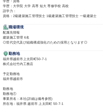
学歴・資格

学歴：大学院 大学 高専 短大 専修学校 高校

語学力：

資格：2級建築施工管理技士 1級建築施工管理技士 一級建築士
職場環境
配属先情報

建築施工管理 6名

◎世代交代及び組織構成強化のための採用となります◎
勤務地
福井県越前市上太田町50-7-1

株式会社竹内工務店

予定勤務地

福井県越前市

勤務地

勤務地①

事業所名：本社(詳細は備考参照)

所在地：福井県 越前市 上太田町 50-7-1
