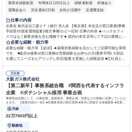
業界未経験歓迎
年間休日120日以上
経験者歓迎
研修あり
退職金あり
完全週休2日制
女性が活躍中
交通費支給
土日祝休み
仕事の内容
企業名 株式会社三菱ＵＦＪ銀行 求人名 【東京都】本支店の窓口業務(事務
手続受付/資産運用提案)/後方事務/ロビー応対 仕事の内容 ★バックオフィ
スではなく顧客折衝を含む職種です★ 国内の本支店等にて下記の業務に従
事していただきます。 ■窓口/後方/ロビーにて事務手続等の受付・オペレ
必要な経験・能力等
ーション、お客様対応 ■窓口にて、ご来店された個人のお客様に対して金
必要な経験・能力等 【必須】★顧客折衝経験を活かしてご活躍可能な環境
融商品のご提案 ■効率的な事務運用の検討・構築等 ≪業務紹介：ご応募前
です。 ■販売or接客or窓口業務or営業経験をお持ちの方(業界不問) ※対話
に必ずご覧ください≫ ※記事 https://www.mysite.bk.mufg.jp/career/circle/
を通じてニーズをヒアリングし対応/提案を実施した経験必須 ■正社員とし
article17/ ※動画 https://youtu.be/H-S7HaJqqbg 募集職種 【東京都】本支
ての就業経験1年以上 【歓迎】■金融業界での就業経験■銀行での預金為替
店の窓口業務(事務手続受付/資産運用提案)/後方事務/ロビー応対
事務経験 ■金融商品の提案・販売経験 ≪魅力≫研修やOJT環境が整ってい
正社員
るので安心して入行いただけます。 幅広いキャリアの選択肢があり、公募
大阪ガス株式会社
や社内副業等を活用し、 一人ひとりが挑戦できるカルチャーが浸透してい
ます。 学歴・資格 学歴：大学院 大学 高専 短大 専修学校 高校 語学力：
【第二新卒】事務系総合職 #関西を代表するインフラ
資格：
企業 #ポテンシャル採用 事業企画
事務系総合職として、人事総務、資源海外、事業企画、営業などの業務に従事していただ
きます。 【業務内容の一例】■所属事業部の勤労業務 ■海外に関係する各種業務 ■営業部
門の企画スタッフ、ルート営業
月給
22万7000円以上
勤務地