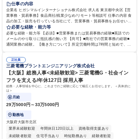
仕事の内容
企業名 ヒガシマルインターナショナル株式会社 求人名 東京都中央区【営
業事務・貿易事務】食品商社/残業少なめ/リモート等相談可 仕事の内容 食
品の加工・販売を行っている当社にて、営業事務・貿易事務をお任せいた
します。営業社員のサポートポジションとして、受発注から海外工場との
必要な経験・能力等
調整まで幅広く対応し、当社事業の根幹を支えていただきます。 ■受発注
必要な経験・能力等 【必須】■営業事務または貿易事務の経験■英語での
業務、請求書発行 ■海外工場とのスケジュール調整 ■在庫管理 ■輸入書類
メールのやり取りに抵抗感の無い方 【尚可】■商社での営業事務の経験■
の確認・作成 ■配送手配 ■通関業者を通して行う輸出入業全般 ■倉庫との
通関業務の経験。 【働き方について】所定労働時間は7時間と短めで、残
倉入れ調整等 ※ゼネラリストとしてのキャリアアップを目指すことが可能
業も月平均20時間以下です。時差出勤制度や週1日のリモート勤務も相談
です。単に商品を販売するだけでなく原料の仕入れから販売までをトータ
可能で、ワークライフバランスを保ち長期就業しやすい環境です。 【当社
ルプロデュースしているため、商品に関わる全ての業務をサポート頂きま
正社員
の強み】1991年の設立以来、外食産業を中心としたお客様の多様なニー
三菱電機プラントエンジニアリング株式会社
す。 募集職種 東京都中央区【営業事務・貿易事務】食品商社/残業少なめ/
ズに沿った冷凍水産物等の生産・輸入・販売を一貫して手掛けています。
リモート等相談可
自社工場と海外拠点の強固な連携によるワンストップサービスが最大の強
【大阪】総務人事<未経験歓迎> 三菱電機G・社会イン
みです。 学歴・資格 学歴：大学院 大学 語学力：英語 資格：
フラを支える/年休127日 採用人事
総務・人事領域を中心に、これまでのご経験に応じて幅広くお任せします。 ＜具体的に
は＞
月給
29万5000円～33万5000円
勤務地
大阪府大阪市北区
業界未経験歓迎
年間休日120日以上
資格取得支援あり
未経験者歓迎
住宅手当あり
時短勤務あり
経験者歓迎