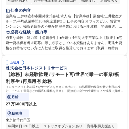
介護休暇あり
月平均残業時間20時間以内
転勤なし
退職金あり
在宅OK
賞与あり
育休あり
完全週休2日制
交通費支給
仕事の内容
駅近5分以内
土日祝休み
寮・社宅あり
企業名 三井物産都市開発株式会社 求人名 【営業事務】業務職/三井物産グ
ループ/平均残業時間10H/完全週休2日 仕事の内容 オフィスビル、賃貸マ
ンション、物流倉庫等の不動産開発事業における用地取得、開発推進、賃
貸運営、売却、仲介・活用提案等を行う営業部門において事務業務を担当
必要な経験・能力等
いただきます。 【詳細】・契約書管理、契約書製本、捺印対応、ファイリ
必要な経験・能力等 【必須条件】■学歴：4年制大学卒業以上【歓迎】■宅
ング、登記簿取得、調書取得・支払業務（各種費用支払、支払管理、請
建士資格保有者※応募に際し必須としている資格はありません。宅建士資
求・支払データ登録、取引先マスター申請対応）・予算作成及び予実管
格をお持ちでない方は入社後に取得を推奨しております（取得・維持費用
理・各種稟議書、報告書作成業務・各種台帳管理、交際費・会議費支払報
の一部補助あり） 【求める人物像】 ・向学心豊かで、主体的に行動でき
告書作成及び月次管理・部内総務庶務全般 など※※配属先によっては上記
る方。 ・社内外の多様な関係者と協調して業務を進められるコミュニケー
の他に担当頂く業務が発生する場合があります。 募集職種 【営業事務】
正社員
ション力がある方。 ・チャレンジを厭わず、粘り強く業務に取り組める
株式会社日本レジストリサービス
業務職/三井物産グループ/平均残業時間10H/完全週休2日
方。多様な関係者と謙虚に信頼関係を構築でき、期限を意識したスケジュ
ール管理が出来る方。※将来的に他部署（営業部門、コーポレート部門）
【総務】未経験歓迎 /リモート可/世界で唯一の事業/福
へのジョブローテーションの可能性があります。 学歴・資格 学歴：大学
利厚生 /再雇用有 総務
院 大学 語学力： 資格：宅地建物取引士
インターネット上の様々なサービスを支える当社にて、執務環境の整備や社内制度の検
討、イベント運営などの幅広い業務を担当し、間接的に会社の生産性向上や成長に貢献し
ている部署です。
月給
27万6000円以上
勤務地
東京都千代田区
年間休日120日以上
ストックオプションあり
資格取得支援あり