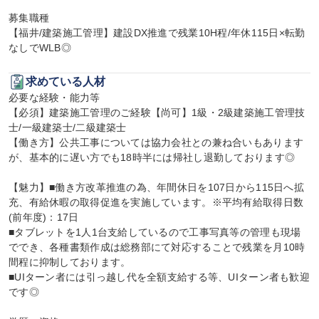
募集職種

【福井/建築施工管理】建設DX推進で残業10H程/年休115日×転勤
なしでWLB◎
求めている人材
必要な経験・能力等

【必須】建築施工管理のご経験【尚可】1級・2級建築施工管理技
士/一級建築士/二級建築士

【働き方】公共工事については協力会社との兼ね合いもあります
が、基本的に遅い方でも18時半には帰社し退勤しております◎

【魅力】■働き方改革推進の為、年間休日を107日から115日へ拡
充、有給休暇の取得促進を実施しています。※平均有給取得日数
(前年度)：17日

■タブレットを1人1台支給しているので工事写真等の管理も現場
ででき、各種書類作成は総務部にて対応することで残業を月10時
間程に抑制しております。

■UIターン者には引っ越し代を全額支給する等、UIターン者も歓迎
です◎
