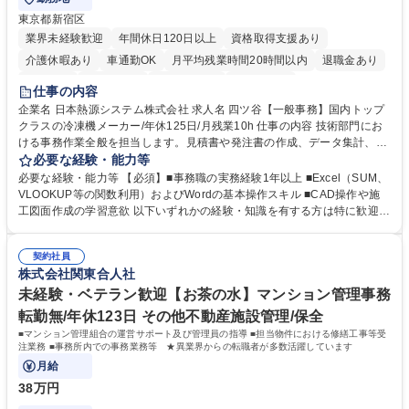
東京都新宿区
業界未経験歓迎
年間休日120日以上
資格取得支援あり
介護休暇あり
車通勤OK
月平均残業時間20時間以内
退職金あり
賞与あり
交通費支給
駅近5分以内
土日祝休み
仕事の内容
企業名 日本熱源システム株式会社 求人名 四ツ谷【一般事務】国内トップ
クラスの冷凍機メーカー/年休125日/月残業10h 仕事の内容 技術部門にお
ける事務作業全般を担当します。見積書や発注書の作成、データ集計、C
ADを用いた図面修正補助、電話・メール対応などを通じて現場の技術者
必要な経験・能力等
を支えるポジションです。 【仕事内容】■資料の整理、作成、ファイリン
必要な経験・能力等 【必須】■事務職の実務経験1年以上 ■Excel（SUM、
グ、受発注等のデータ入力 ■工事見積書や発注書など案件に関する書面の
VLOOKUP等の関数利用）およびWordの基本操作スキル ■CAD操作や施
作成および管理■Excel関数を用いたデータ集計および管理■CAD操作によ
工図面作成の学習意欲 以下いずれかの経験・知識を有する方は特に歓迎し
る設備施工図の作成補助および図面修正■電話対応、メール対応、備品受
ます！ ■建設会社やサブコン会社での事務職経験 ■CADの使用経験 ■施工
発注処理■技術部門や現場担当者との連絡調整業務 ※必要な知識は業務の
図面の作成経験 ■配管図面の作成経験 ※SUM・VLOOKUP・SUMIFなど
中で少しずつ身につけられますので、専門知識を持たない方でも安心して
契約社員
を使用しますが既存フォーマットへの入力・修正が中心です。一から関数
株式会社関東合人社
ご応募いただけます。 募集職種 四ツ谷【一般事務】国内トップクラスの
を組むことはありませんのでご安心ください。 学歴・資格 学歴：大学院
冷凍機メーカー/年休125日/月残業10h
大学 高専 短大 専修学校 高校 語学力： 資格：第一種運転免許普通自動車
未経験・ベテラン歓迎【お茶の水】マンション管理事務
転勤無/年休123日 その他不動産施設管理/保全
■マンション管理組合の運営サポート及び管理員の指導 ■担当物件における修繕工事等受
注業務 ■事務所内での事務業務等 ★異業界からの転職者が多数活躍しています
月給
38万円