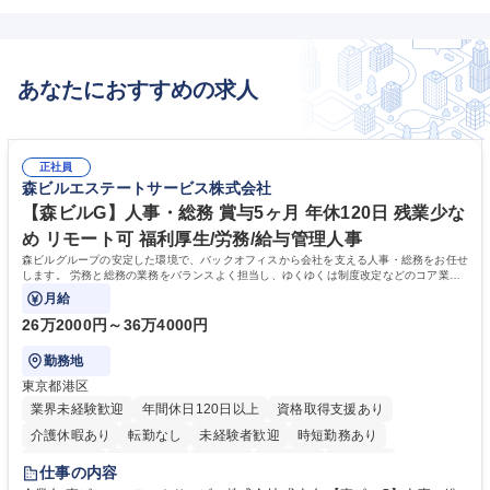
あなたにおすすめの求人
正社員
森ビルエステートサービス株式会社
【森ビルG】人事・総務 賞与5ヶ月 年休120日 残業少な
め リモート可 福利厚生/労務/給与管理人事
森ビルグループの安定した環境で、バックオフィスから会社を支える人事・総務をお任せ
します。 労務と総務の業務をバランスよく担当し、ゆくゆくは制度改定などのコア業務
にも挑戦できる、やりがいある環境です。
月給
26万2000円～36万4000円
勤務地
東京都港区
業界未経験歓迎
年間休日120日以上
資格取得支援あり
介護休暇あり
転勤なし
未経験者歓迎
時短勤務あり
経験者歓迎
退職金あり
在宅OK
賞与あり
育休あり
仕事の内容
完全週休2日制
交通費支給
長期歓迎
駅近5分以内
土日祝休み