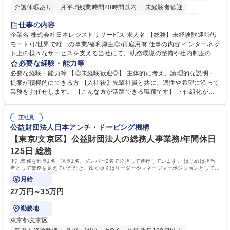
介護休暇あり
月平均残業時間20時間以内
未経験者歓迎
住宅手当あり
時短勤務あり
研修あり
在宅OK
賞与あり
仕事の内容
完全週休2日制
交通費支給
駅近5分以内
土日祝休み
服装自由
企業名 株式会社日本レジストリサービス 求人名 【総務】未経験歓迎◎/リ
モート可/世界で唯一の事業/福利厚生◎/再雇用有 仕事の内容 インターネッ
ト上の様々なサービスを支える当社にて、執務環境の整備や社内制度の検
討、イベント運営などの幅広い業務を担当し、間接的に会社の生産性向上
必要な経験・能力等
や成長に貢献している部署です。 会社の全メンバーが安心して長く成果を
必要な経験・能力等 【◎未経験歓迎◎】 主体的に考え、論理的な説明・
発揮できる環境を整えるために、毎日のメンテナンスや維持管理に加え、
提案が積極的にできる方 【入社後】先輩社員と共に、適性や希望に沿って
新たな施策検討を積極的に行っていただき、会社全体を巻き込み課題解決
業務をお任せします。 【こんな方が活躍できる職種です】 ・仕組化が好
を推進。 ・オフィス運営：執務環境の整備・物品管理・社内規定整備/改
き/得意・協働の姿勢を持っている・優先順位付け、マルチタスクが得意・
善・イベント企画/運営・非常時の対応 など、本人の希望や適性によって
様々な立場で物事を考えられる・定型業務だけでなく突発的な出来事にも
幅広い業務の体得が可能で、多様なキャリアパスを描くことも可能です。
正社員
対処できる・新しいことに興味関心がある 【魅力】■自己啓発支援：資格
公益財団法人日本アンチ・ドーピング機構
募集職種 【総務】未経験歓迎◎/リモート可/世界で唯一の事業/福利厚生◎/
取得や通信教育など費用の80%（年間25万円まで）を補助 ■住宅手当：家
再雇用有
賃の50%（月額7万円まで）を補助 学歴・資格 学歴：大学院 大学 語学
【東京/文京区】公益財団法人の総務人事業務/年間休日
力： 資格：
125日 総務
下記業務を部長1名、課長1名、メンバー2名で分担して遂行しています。 はじめは担当
者として業務を覚えていただき、ゆくゆくはリーダーやマネージャーポジションとして活
躍いただくことを期待しています。
月給
27万円～35万円
勤務地
東京都文京区