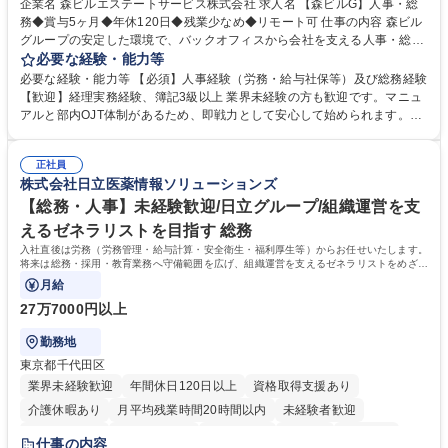
企業名 森ビルエステートサービス株式会社 求人名 【森ビルG】人事・総
務◆賞与5ヶ月◆年休120日◆残業少なめ◆リモート可 仕事の内容 森ビル
グループの安定した環境で、バックオフィスから会社を支える人事・総務
をお任せします。 労務と総務の業務をバランスよく担当し、ゆくゆくは制
必要な経験・能力等
度改定などのコア業務にも挑戦できる、やりがいある環境です。 ■勤怠管
必要な経験・能力等 【必須】人事経験（労務・給与社保等）及び総務経験
理、給与計算、社会保険手続き、年末調整等の労務管理全般 ■入退社手続
【歓迎】経理実務経験、簿記3級以上 業界未経験の方も歓迎です。マニュ
き、社内規定の改定や人事制度改定などのコア業務 ■社内イベントの企画
アルと部内OJT体制があるため、即戦力として安心して始められます。
運営やその他総務業務全般 ※労務と総務を1：1の割合でお任せ。 入社後
【魅力・やりがい】森ビルGの安定基盤で労務から総務まで幅広く携われ
は部内のOJTを中心に、あなたの経験に合わせて不足している部分はいつ
ます。定型業務に留まらず、社内規定や人事制度の改定など会社のコア業
でも質問・相談できる環境が整っているため、安心して成長できます。 募
正社員
務に挑戦できるため、自身の成長と組織への貢献度をダイレクトに実感で
株式会社日立医薬情報ソリューションズ
集職種 【森ビルG】人事・総務◆賞与5ヶ月◆年休120日◆残業少なめ◆
きます。 残業少なめ、週1日リモート可など、ワークライフバランスを保
リモート可
ち長期活躍できる環境です。 「これまでの幅広い経験を活かし、長期的な
【総務・人事】未経験歓迎/日立グループ/組織運営を支
キャリアを築きたい」という前向きな意欲と挑戦を全力で応援します。 学
えるゼネラリストを目指す 総務
歴・資格 学歴：大学院 大学 高専 短大 専修学校 高校 語学力： 資格：日商
入社直後は労務（労務管理・給与計算・安全衛生・福利厚生等）からお任せいたします。
簿記検定1級 日商簿記検定2級 日商簿記検定3級
将来は総務・採用・教育業務へ守備範囲を広げ、組織運営を支えるゼネラリストをめざせ
ます。
月給
27万7000円以上
勤務地
東京都千代田区
業界未経験歓迎
年間休日120日以上
資格取得支援あり
介護休暇あり
月平均残業時間20時間以内
未経験者歓迎
住宅手当あり
時短勤務あり
退職金あり
在宅OK
賞与あり
仕事の内容