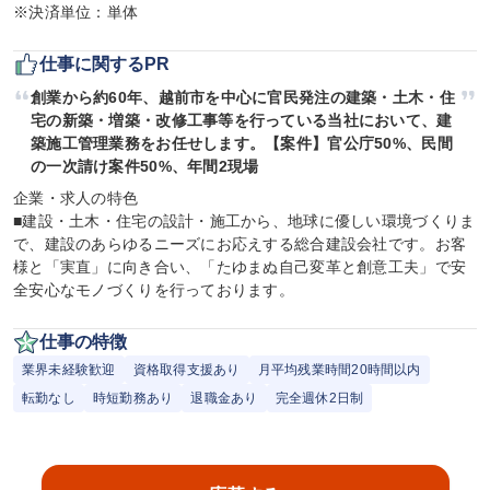
※決済単位：単体
仕事に関するPR
創業から約60年、越前市を中心に官民発注の建築・土木・住
宅の新築・増築・改修工事等を行っている当社において、建
築施工管理業務をお任せします。【案件】官公庁50%、民間
の一次請け案件50%、年間2現場
企業・求人の特色

■建設・土木・住宅の設計・施工から、地球に優しい環境づくりま
で、建設のあらゆるニーズにお応えする総合建設会社です。お客
様と「実直」に向き合い、「たゆまぬ自己変革と創意工夫」で安
全安心なモノづくりを行っております。
仕事の特徴
業界未経験歓迎
資格取得支援あり
月平均残業時間20時間以内
転勤なし
時短勤務あり
退職金あり
完全週休2日制