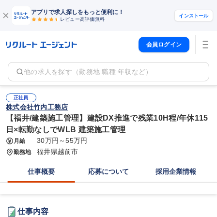
アプリで求人探しをもっと便利に！
インストール
レビュー高評価
無料
会員ログイン
他の求人を探す（勤務地 職種 年収など）
正社員
株式会社竹内工務店
【福井/建築施工管理】建設DX推進で残業10H程/年休115
日×転勤なしでWLB 建築施工管理
30万円～55万円
月給
福井県越前市
勤務地
仕事概要
応募について
採用企業情報
仕事内容