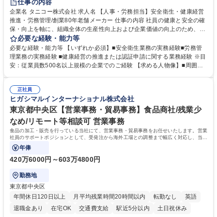
仕事の内容
寮・社宅あり
企業名 タニコー株式会社 求人名 【人事・労務担当】安全衛生・健康経営
推進・労務管理/創業80年老舗メーカー 仕事の内容 社員の健康と安全の確
保・向上を軸に、組織全体の生産性向上および企業価値の向上のため、経
営層と密接に連携しながら、定型業務にとどまらず、制度設計や施策立案
必要な経験・能力等
などの上流工程から関与していただきます。 【主な業務内容】■安全衛生
必要な経験・能力等 【いずれか必須】■安全衛生業務の実務経験■労務管
業務（ストレスチェック、健康診断の運用、産業医との連携 など）■健康
理業務の実務経験 ■健康経営の推進または認証申請に関する業務経験 ※目
経営認証取得に向けた企画・推進■労務管理（労働時間の分析、労働環境
安：従業員数500名以上規模の企業でのご経験 【求める人物像】■周囲
の改善）■規程改定、制度設計、業務改善の推進■労働基準監督署対応、団
（社員・経営層）と円滑にコミュニケーションを図れる方■労務課題に対
体交渉対応 など 【採用背景】現在組織変革期の為、労務領域から組織力
し、迅速かつ的確に対応できる問題解決力をお持ちの方■チームおよび他
を底上げすべく、ともにご活躍いただける方の増員募集となります。 募集
正社員
部門と連携しながら業務を推進できる方■Excelや労務管理システムの実務
ヒガシマルインターナショナル株式会社
職種 【人事・労務担当】安全衛生・健康経営推進・労務管理/創業80年老
使用経験をお持ちの方 学歴・資格 学歴：大学院 大学 高専 短大 専修学校
舗メーカー
高校 語学力： 資格：
東京都中央区【営業事務・貿易事務】食品商社/残業少
なめ/リモート等相談可 営業事務
食品の加工・販売を行っている当社にて、営業事務・貿易事務をお任せいたします。営業
社員のサポートポジションとして、受発注から海外工場との調整まで幅広く対応し、当社
事業の根幹を支えていただきます。
年俸
420万6000円～603万4800円
勤務地
東京都中央区
年間休日120日以上
月平均残業時間20時間以内
転勤なし
英語
退職金あり
在宅OK
交通費支給
駅近5分以内
土日祝休み