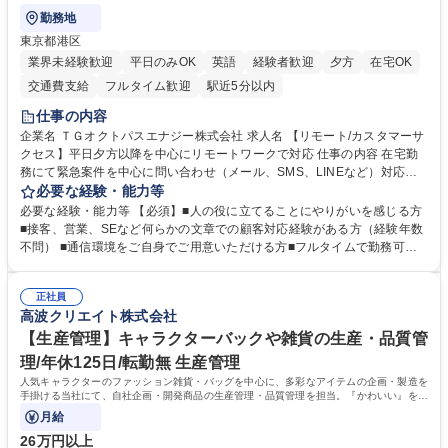
勤務地
東京都港区
業界未経験歓迎
平日のみOK
英語
経験者歓迎
夕方
在宅OK
交通費支給
フルタイム歓迎
駅近5分以内
仕事の内容
企業名 ＴＧオクトパスエナジー株式会社 求人名 【リモート/カスタマーサ
クセス】平日夕方以降を中心にリモートワークで対応 仕事の内容 在宅勤
務にて緊急案件を中心に問い合わせ（メール、SMS、LINEなど）対応、
契約開始手続き処理などを行なっていただきます。カスタマーサクセス
必要な経験・能力等
（Digiops：デジオプス）と運用構築の業務となります。 ■お問い合わせ
必要な経験・能力等 【必須】■人の役に立てることにやりがいを感じる方
対応業務全般（システム入力、契約手続き含む） ■デジタルコミュニケー
■接客、営業、SEなど何らかの文章での顧客対応経験がある方（経験年数
ションツール（メール、SMS、LINE等）を使用 ■お客様のニーズに応じた
不問） ■通信環境をご自身でご用意いただける方■フルタイムで勤務可能
新プラン案内やトラブル対応 ■土日祝は主にメールでの対応、緊急度の高
な方 ※土日祝は1名体制となるため一人の環境で責任を持って業務を行っ
い問い合わせを優先 ■緊急時の電話対応 エネルギー×Tech！お客様に寄り
ていただける方【歓迎要件】■再生可能エネルギーを世の中に広め地球環
添ってサービス提供できることが魅力 募集職種 【リモート/カスタマーサ
正社員
境に貢献したい■改善提案や改善アクション等新しいことに意欲がある方
高波クリエイト株式会社
クセス】平日夕方以降を中心にリモートワークで対応
【英語（語学力）】■翻訳ツールを用い英語でコミュニケーションをとる
ことに抵抗がない方■英語は話せなくても問題はありませんが、英語が話
【生産管理】キャラクターバックや雑貨の生産・品質管
せますと、よりチャンスが広がります。※日本語がネイティブレベル必須
理/年休125日/転勤無 生産管理
学歴・資格 学歴：大学院 大学 高専 短大 専修学校 高校 語学力： 資格：
人気キャラクターのファッション雑貨・バッグを中心に、多彩なアイテムの企画・製造を
手掛ける当社にて、自社企画・開発商品の生産管理・品質管理を担当。『かわいい』を届
けるやりがいのあるポジションです。
月給
26万円以上