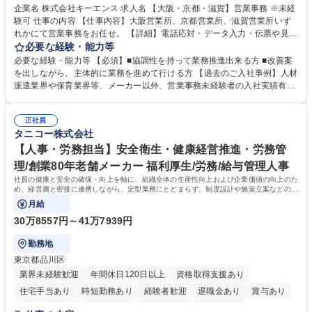
企業名 株式会社キーエンス 求人名 【大阪・京都・滋賀】営業事務 ※未経
験可 仕事の内容 【仕事内容】大阪営業所、京都営業所、滋賀営業所いず
れかにて営業事務をお任せ。 【詳細】電話応対・データ入力・伝票や見積
の作成・カタログ送付・来客対応・営業所内で発生する事務業務や業務改
必要な経験・能力等
善をお任せ。 【教育制度】ご入社後、育成担当とペアになりながらOJTに
必要な経験・能力等 【必須】■協調性を持って業務推進出来る方 ■改善案
て業務を覚えていただくことが可能です。業務システムがきちんと構築さ
を出しながら、主体的に業務を進めて行ける方 【過去のご入社事例】人材
れているため、スムーズに仕事に慣れることができる環境です。また、
派遣業界や保育業界等、メーカー以外、営業事務未経験者の入社実績有
「チームで成果を出す文化」があり、良いやり方を積極的に共有しながら
【当社の事務職について】単なる事務ではなく主体性を発揮したサポート
常に改善を目指す風土のため、安心して業務に取り組んでいただけます。
により、キーエンスの付加価値向上に貢献します。ベースの定型業務に加
募集職種 【大阪・京都・滋賀】営業事務 ※未経験可
正社員
えて、お客様や社員の状況に合わせ、能動的なサポート、改善の動きも期
タニコー株式会社
待され。組織を支えるスペシャリストとして、チームに貢献し、結果的に
社員から頼られる存在になることができます。平均19:30の退勤以降の業
【人事・労務担当】安全衛生・健康経営推進・労務管
務の持ち帰りも禁止されており、メリハリのある働き方となります。 学
理/創業80年老舗メーカー 福利厚生/労務/給与管理人事
歴・資格 学歴：大学院 大学 高専 短大 語学力： 資格：
社員の健康と安全の確保・向上を軸に、組織全体の生産性向上および企業価値の向上のた
め、経営層と密接に連携しながら、定型業務にとどまらず、制度設計や施策立案などの上
流工程から関与していただきます。
月給
30万8557円～41万7939円
勤務地
東京都品川区
業界未経験歓迎
年間休日120日以上
資格取得支援あり
住宅手当あり
時短勤務あり
経験者歓迎
退職金あり
賞与あり
完全週休2日制
交通費支給
駅近5分以内
土日祝休み