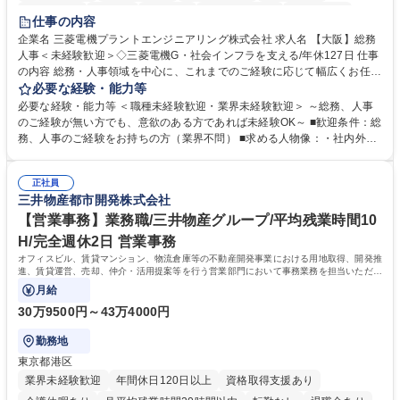
退職金あり
在宅OK
賞与あり
完全週休2日制
交通費支給
仕事の内容
駅近5分以内
土日祝休み
服装自由
寮・社宅あり
食事補助あり
企業名 三菱電機プラントエンジニアリング株式会社 求人名 【大阪】総務
人事＜未経験歓迎＞◇三菱電機G・社会インフラを支える/年休127日 仕事
の内容 総務・人事領域を中心に、これまでのご経験に応じて幅広くお任せ
します。 ＜具体的には＞ ・総務/人事労務（給与・社保・勤怠管理など）
必要な経験・能力等
・採用・教育研修 ・福利厚生運用 など ※基本的には事務所勤務ですが、
必要な経験・能力等 ＜職種未経験歓迎・業界未経験歓迎＞ ～総務、人事
採用や教育等の業務内容により、関西圏以外への日帰り・宿泊を伴う国内
のご経験が無い方でも、意欲のある方であれば未経験OK～ ■歓迎条件：総
出張もございます。 ※担当業務を持ちつつ、お互いに助け合いながら、総
務、人事のご経験をお持ちの方（業界不問） ■求める人物像：・社内外の
務部という組織として協力しながら進める体制です。 募集職種 【大阪】
関係各部門との調整を率先して行い、業務を円滑に遂行できる協調性やコ
総務人事＜未経験歓迎＞◇三菱電機G・社会インフラを支える/年休127日
ミュニケーション能力を持っている方 ・人事総務領域に興味がありゼネラ
正社員
リスト志向をお持ちの方 学歴・資格 学歴：大学院 大学 語学力： 資格：
三井物産都市開発株式会社
【営業事務】業務職/三井物産グループ/平均残業時間10
H/完全週休2日 営業事務
オフィスビル、賃貸マンション、物流倉庫等の不動産開発事業における用地取得、開発推
進、賃貸運営、売却、仲介・活用提案等を行う営業部門において事務業務を担当いただき
ます。
月給
30万9500円～43万4000円
勤務地
東京都港区
業界未経験歓迎
年間休日120日以上
資格取得支援あり