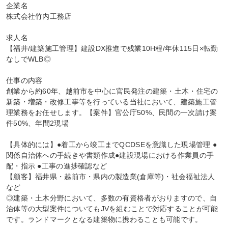
企業名

株式会社竹内工務店

求人名

【福井/建築施工管理】建設DX推進で残業10H程/年休115日×転勤
なしでWLB◎

仕事の内容

創業から約60年、越前市を中心に官民発注の建築・土木・住宅の
新築・増築・改修工事等を行っている当社において、建築施工管
理業務をお任せします。【案件】官公庁50%、民間の一次請け案
件50%、年間2現場

【具体的には】●着工から竣工までQCDSEを意識した現場管理 ●
関係自治体への手続きや書類作成●建設現場における作業員の手
配・指示 ●工事の進捗確認など

【顧客】福井県・越前市・県内の製造業(倉庫等)・社会福祉法人
など

◎建築・土木分野において、多数の有資格者がおりますので、自
治体等の大型案件についてもJVを組むことで対応することが可能
です。ランドマークとなる建築物に携わることも可能です。
