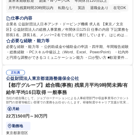
業界未経験歓迎
副業・WワークOK
年間休日120日以上
月平均残業時間20時間以内
転勤なし
英語
退職金あり
在宅OK
賞与あり
育休あり
完全週休2日制
交通費支給
土日祝休み
仕事の内容
食事補助あり
企業名 公益財団法人日本アンチ・ドーピング機構 求人名 【東京／文京
区】公益財団法人の総務人事業務／年間休日125日 仕事の内容 下記業務を
部長1名、課長1名、メンバー2名で分担して遂行しています。 はじめは担
当者として業務を覚えていただき、ゆくゆくはリーダーやマネージャーポ
必要な経験・能力等
ジションとして活躍いただくことを期待しています。 【総務・人事グルー
必要な経験・能力等 ・公的助成金や補助金の申請・四半期、年間報告経験
プの業務内容】 ・人事制度関連 ・採用活動 ・教育研修の企画、実行 ・勤
・総務経験 ・PCスキル中級以上（Word、Excel、PowerPoint） ・社内外
怠管理 ・官公庁への各種提出 ・法定の会議運営（評議員会、理事会） ・
と円滑な調整ができるコミュニケーション能力 ・口が堅い方 ■歓迎要件
コンプライアンス ・内部規程やルールの管理、整備、文書管理 ・契約関
・採用業務経験 ・英語に抵抗がない方 ・営業経験 学歴・資格 学歴：大学
連 ・衛生管理 ・防災関連・公的助成金の管理・オフィス、ファシリティ
院 大学 高専 短大 専修学校 高校 語学力： 資格：
管理 ・福利厚生関連 ・職員からの問合せ、相談対応 ・その他日常の総務
正社員
公益財団法人東京都道路整備保全公社
業務全般 募集職種 【東京／文京区】公益財団法人の総務人事業務／年間
休日125日
【都庁グループ】総合職(事務) 残業月平均9時間未満/有
給年平均16日取得 一般事務
当社の総合職として、ジョブローテーションによる人事経理部門や収益事業等のフロント
部門の部署等幅広い部署での業務をお任せいたします。研修制度やキャリア支援が充実し
ております！ ※下記業務詳細
月給
22万1500円～30万円
勤務地
東京都新宿区