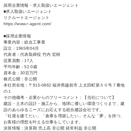
採用企業情報・求人取扱いエージェント

■求人取扱いエージェント

リクルートエージェント

https://www.r-agent.com/

■採用企業情報

事業内容：総合工事業

設立：1965年04月

代表者：代表取締役 竹内 宏樹

従業員数：17人

平均年齢：52.0歳

資本金：30百万円

株式公開：非公開

本社所在地：〒915-0882 福井県越前市 上太田町第５０号７番地
の１

その他備考・企業からのフリーコメント：【当社について】

建設・土木の設計・施工から、地球に優しい環境づくりまで、建
設のあらゆるニーズにお応えする総合建設会社です。

「社屋を建てたい」「倉庫を増築したい」そんな「夢」を持つ、
お客様の理想を叶える仕事をしています。

決算情報：決算期 売上高 非公開 経常利益 非公開
