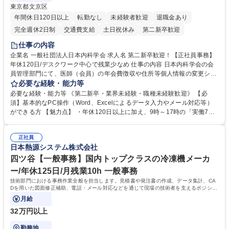
東京都文京区
年間休日120日以上
転勤なし
未経験者歓迎
退職金あり
完全週休2日制
交通費支給
土日祝休み
第二新卒歓迎
仕事の内容
企業名 一般社団法人日本内科学会 求人名 第二新卒歓迎！【正社員事務】
年休120日/デスクワーク中心で残業少なめ 仕事の内容 日本内科学会の会
員管理部門にて、医師（会員）の年会費徴収や住所等個人情報の変更シス
テム入力、電話・FAX対応をお任せします。将来的には、各種委員会の運
必要な経験・能力等
営事務局業務などにも幅広く携わっていただきます。 【会員管理・データ
必要な経験・能力等 《第二新卒・業界未経験・職種未経験歓迎》 【必
入力業務】 ・医師（会員）の住所変更、個人情報のシステム登録・更新
須】基本的なPC操作（Word、Excelによるデータ入力やメール対応等）
・年会費の徴収管理や入金データの照合確認 【問い合わせ対応】 ・会員
ができる方 【魅力点】 ・年休120日以上に加え、9時～17時の「実働7時
（医師）からの電話、FAX、ネット申請に伴う相談受付 ・複雑な案件のへ
間勤務」で残業も少なくワークライフバランスは抜群です。 【将来的な業
のエスカレーション・連携対応 募集職種 第二新卒歓迎！【正社員事務】
務（各種委員会運営）】 ・学会内における各種委員会のスケジュール調
年休120日/デスクワーク中心で残業少なめ
正社員
整、資料作成、当日の運営サポート 学歴・資格 学歴：大学院 大学 語学
日本熱源システム株式会社
力： 資格：
四ツ谷【一般事務】国内トップクラスの冷凍機メーカ
ー/年休125日/月残業10h 一般事務
技術部門における事務作業全般を担当します。見積書や発注書の作成、データ集計、CA
Dを用いた図面修正補助、電話・メール対応などを通じて現場の技術者を支えるポジショ
ンです。
月給
32万円以上
勤務地