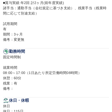
■賞与実績:年2回 計2ヶ月(前年度実績)

諸手当：通勤手当（会社規定に基づき支給）、残業手当（残業時
間に応じて別途支給）

試用期間

有

期間：3ヶ月

備考：変更無
勤務時間
固定時間制

就業時間

08:00～17:00（1日あたり所定労働時間08時間）

休憩：60分

残業：有

備考：
休日・休暇
休日

休日：115日
