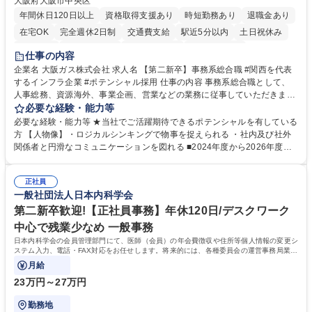
大阪府大阪市中央区
年間休日120日以上
資格取得支援あり
時短勤務あり
退職金あり
在宅OK
完全週休2日制
交通費支給
駅近5分以内
土日祝休み
服装自由
第二新卒歓迎
寮・社宅あり
食事補助あり
仕事の内容
企業名 大阪ガス株式会社 求人名 【第二新卒】事務系総合職 #関西を代表
するインフラ企業 #ポテンシャル採用 仕事の内容 事務系総合職として、
人事総務、資源海外、事業企画、営業などの業務に従事していただきま
す。 【業務内容の一例】■所属事業部の勤労業務 ■海外に関係する各種業
必要な経験・能力等
務 ■営業部門の企画スタッフ、ルート営業 【キャリアパス】入社後の配属
必要な経験・能力等 ★当社でご活躍期待できるポテンシャルを有している
ポジションで一定期間ご活躍頂いた後、本人の適性及び将来のキャリアを
方 【人物像】・ロジカルシンキングで物事を捉えられる ・社内及び社外
鑑みてジョブローテーションを行います。 【育成】OJTでの現場育成や研
関係者と円滑なコミュニケーションを図れる ■2024年度から2026年度ま
修カリキュラムを通じて、Daigasグループの業務で必要となる知識につい
での3ヵ年を対象とする「Daigasグループ中期経営計画2026」を策定しま
て学んでいただきます。 募集職種 【第二新卒】事務系総合職 #関西を代
した。https://www.osakagas.co.jp/company/press/pr2024/1777576_564
表するインフラ企業 #ポテンシャル採用
正社員
72.html ■エネルギーセキュリティの不安定化や気候変動による自然災害の
一般社団法人日本内科学会
甚大化など、これまで以上に社会課題解決の重要性が高まっています。
「未来の日常」の創造に向けて持続可能な社会の実現に貢献してまいりま
第二新卒歓迎!【正社員事務】年休120日/デスクワーク
す。 学歴・資格 学歴：大学院 大学 語学力： 資格：
中心で残業少なめ 一般事務
日本内科学会の会員管理部門にて、医師（会員）の年会費徴収や住所等個人情報の変更シ
ステム入力、電話・FAX対応をお任せします。将来的には、各種委員会の運営事務局業務
などにも幅広く携わっていただきます。
月給
23万円～27万円
勤務地