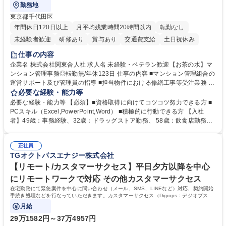
勤務地
東京都千代田区
年間休日120日以上
月平均残業時間20時間以内
転勤なし
未経験者歓迎
研修あり
賞与あり
交通費支給
土日祝休み
仕事の内容
企業名 株式会社関東合人社 求人名 未経験・ベテラン歓迎【お茶の水】マ
ンション管理事務◎転勤無/年休123日 仕事の内容 ■マンション管理組合の
運営サポート及び管理員の指導 ■担当物件における修繕工事等受注業務 ■
事務所内での事務業務等 ★異業界からの転職者が多数活躍しています
必要な経験・能力等
【年収補足】532万円 ＋別途インセンティヴで平均約100万円/年（昨年度
必要な経験・能力等 【必須】■資格取得に向けてコツコツ努力できる方 ■
実績） ＋管理業務主任者資格手当50,000円/月 ★親会社である株式会社合
PCスキル（Excel,PowerPoint,Word） ■積極的に行動できる方 【入社
人社計画研究所社のグループ会社として、質の高いサービスと適性価格を
者】49歳：事務経験、32歳：ドラッグストア勤務、 58歳：飲食店勤務
武器に約20年受託戸数増加中です。https://www.gojin.co.jp/abt/abt_3.html
等：中途採用の9割が未経験者！ 【資格取得支援】■メンター制度■社内模
募集職種 未経験・ベテラン歓迎【お茶の水】マンション管理事務◎転勤
試や研修制度など充実！ ＊未資格者の8割以上が入社2年以内に資格を取
無/年休123日
正社員
得出来ております！ 【魅力】■フレックス制度、未経験からでも下限年収
TGオクトパスエナジー株式会社
を一律支給！ ■管理業務主任者資格取得後には50,000円/月の手当あり！
学歴・資格 学歴：大学院 大学 高専 短大 専修学校 高校 語学力： 資格：第
【リモート/カスタマーサクセス】平日夕方以降を中心
一種運転免許普通自動車
にリモートワークで対応 その他カスタマーサクセス
在宅勤務にて緊急案件を中心に問い合わせ（メール、SMS、LINEなど）対応、契約開始
手続き処理などを行なっていただきます。カスタマーサクセス（Digiops：デジオプス）
と運用構築の業務となります。
月給
29万1582円～37万4957円