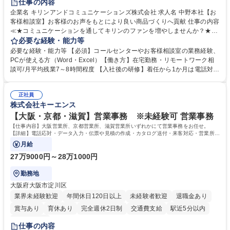
仕事の内容
企業名 キリンアンドコミュニケーションズ株式会社 求人名 中野本社【お
客様相談室】お客様のお声をもとにより良い商品づくりへ貢献 仕事の内容
≪★コミュニケーションを通してキリンのファンを増やしませんか？★≫
お客様のお声をより良い商品づくりに活かしていく上で、窓口となるお客
必要な経験・能力等
様相談室でのお仕事です。 日々お客様からいただくキリングループへのご
必要な経験・能力等 【必須】コールセンターやお客様相談室の業務経験、
意見を、企業活動に活かしています。お客様からの声に迅速かつ誠意をも
PCが使える方（Word・Excel）【働き方】在宅勤務・リモートワーク相
って対応、情報提供するとともにグループ内活動に反映しています。 【具
談可/月平均残業7～8時間程度 【入社後の研修】着任から1か月は電話対応
体的には】電話応対、メール、お手紙対応、ご指摘品調査報告書作成、有
のOJTを中心に実施し、電話対応に慣れた段階でメール・手紙のOJTを実
人チャットボット対応など。 【1日の対応件数】■電話：月間一人当たり
施する予定です。独り立ち以降もしっかりフォローする体制を整えていま
平均100件前後■メール・手紙：同上40件前後 募集職種 中野本社【お客様
正社員
すのでご安心ください。 【当社について】キリングループの広報機能を担
株式会社キーエンス
相談室】お客様のお声をもとにより良い商品づくりへ貢献
う会社として、お客様との出会いを大切にし、磨き上げたホスピタリティ
を込めてコミュニケーションをとりながら広報関連業務を行っておりま
【大阪・京都・滋賀】営業事務 ※未経験可 営業事務
す。 学歴・資格 学歴：大学院 大学 高専 短大 専修学校 高校 語学力： 資
【仕事内容】大阪営業所、京都営業所、滋賀営業所いずれかにて営業事務をお任せ。
格：
【詳細】電話応対・データ入力・伝票や見積の作成・カタログ送付・来客対応・営業所内
で発生する事務業務や業務改善をお任せ。
月給
27万9000円～28万1000円
勤務地
大阪府大阪市淀川区
業界未経験歓迎
年間休日120日以上
未経験者歓迎
退職金あり
賞与あり
育休あり
完全週休2日制
交通費支給
駅近5分以内
土日祝休み
仕事の内容