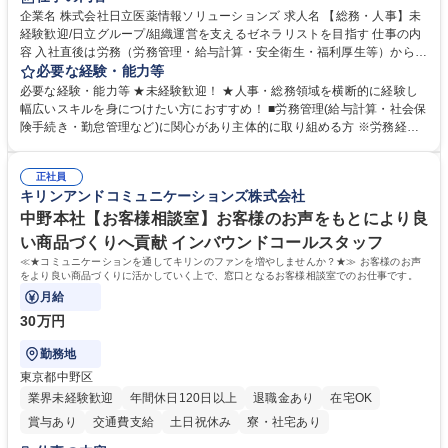
育休あり
完全週休2日制
交通費支給
土日祝休み
寮・社宅あり
企業名 株式会社日立医薬情報ソリューションズ 求人名 【総務・人事】未
経験歓迎/日立グループ/組織運営を支えるゼネラリストを目指す 仕事の内
容 入社直後は労務（労務管理・給与計算・安全衛生・福利厚生等）からお
任せいたします。将来は総務・採用・教育業務へ守備範囲を広げ、組織運
必要な経験・能力等
営を支えるゼネラリストをめざせます。 ・初期業務：労働時間管理、給与
必要な経験・能力等 ★未経験歓迎！ ★人事・総務領域を横断的に経験し
計算、社会保険対応、福利厚生管理、安全衛生、健康経営推進等をお任せ
幅広いスキルを身につけたい方におすすめ！ ■労務管理(給与計算・社会保
します。ご経験に応じて、休職者管理など、幅広く経験を積んでいただき
険手続き・勤怠管理など)に関心があり主体的に取り組める方 ※労務経験
ます。 ・将来的な広がり：総務・採用・教育・税務対応・経営企画等。
者は早期にご活躍いただけます。 ■チームで仕事を推進できる方■将来は
★メンバーがマンツーマンで丁寧に教えるため、ご経験が浅くても安心！
マネジメント職として活躍したい 【尚可】■人事、労務、採用、教育業務
幅広く経験を積みたい意欲がある方に最適な環境です。 募集職種 【総
正社員
のご経験 ■労務管理（給与計算・社会保険手続き・勤怠管理など）の経験
キリンアンドコミュニケーションズ株式会社
務・人事】未経験歓迎/日立グループ/組織運営を支えるゼネラリストを目
■衛生管理者の資格をお持ちの方 学歴・資格 学歴：大学院 大学 高専 短大
指す
専修学校 高校 語学力： 資格：
中野本社【お客様相談室】お客様のお声をもとにより良
い商品づくりへ貢献 インバウンドコールスタッフ
≪★コミュニケーションを通してキリンのファンを増やしませんか？★≫ お客様のお声
をより良い商品づくりに活かしていく上で、窓口となるお客様相談室でのお仕事です。
月給
30万円
勤務地
東京都中野区
業界未経験歓迎
年間休日120日以上
退職金あり
在宅OK
賞与あり
交通費支給
土日祝休み
寮・社宅あり