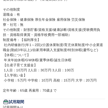
その他制度

退職金：有

社会保険：健康保険 厚生年金保険 雇用保険 労災保険

寮・社宅：無

その他制度：財形貯蓄/資格支援/健康診断/資格支援(受験費用負
担・資格取得褒賞・資格学校費用一部補助）

制度備考：【福利厚生】

 社内研修旅行(年1～2回)/介護休業制度/育児休業制度/中小企業退
職金(勤続3年以上)/自家用車購入支援制度/特別休暇(慶弔など)

【休暇について】

 年末年始休暇/GW休暇/夏季休暇/誕生日休暇

【出産子育て支援金】

 1人目：10万円 2人目：30万円 3人目：100万

【入学祝い金】

 小学校：5万円 中学校：10万円 高校：15万円 大学：20万円

定年年齢：65歳 再雇用：70歳まで
試用期間
試用期間あり
