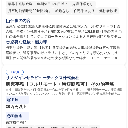
業界未経験歓迎
年間休日120日以上
介護休暇あり
月平均残業時間20時間以内
転勤なし
住宅手当あり
経験者歓迎
研修あり
退職金あり
賞与あり
完全週休2日制
交通費支給
仕事の内容
駅近5分以内
資格取得手当あり
食事補助あり
企業名 公益財団法人東京都道路整備保全公社 求人名 【都庁グループ】総
合職（事務）◇残業月平均9時間未満／有給年平均16日取得 仕事の内容 当
社の総合職として、ジョブローテーションによる人事経理部門や収益事業
等のフロント部門の部署等幅広い部署での業務をお任せいたします。研修
必要な経験・能力等
制度やキャリア支援が充実しております！ ※下記業務詳細 【業務詳細】■
必要な経験・能力等 【歓迎】営業経験or総務/人事/経理経験or官公庁職員
管理部門：広報、人事、経理など当公社の運営に係る管理業務 ■収益部
経験者で、道路事業のゼネラリストとしてのキャリアを積みたい方【社
門：駐車場の新規開拓、管理運営、新宿駅西口広場の「イベントコーナ
風】社内関係部署や東京都と連携が必要なため綿密にコミュニケーション
ー」などの管理運営 ■道路部門：整備の急がれる骨格幹線道路や木造住宅
を図っています。 【業務の魅力】■幅広く携われる：総合職（事務）で
密集地域の特定整備路線の用地取得、道路に関する普及啓発事業、都内の
は、駐車場の管理運営や道路用地の取得、公益財団法人の中枢を担う管理
道路施設や道路工事現場の見学ツアー事業 ※入社後は上記いずれかの部門
正社員
部門など多岐に渡る業務を経験できます。 ■様々なプロジェクト：駐車場
サノダインセラピューティクス株式会社
へ配属。※業務内容変更の範囲：会社の定める業務 募集職種 【都庁グル
事業の他、新宿駅西口広場内に設置された照明を兼ねた広告「ブライトサ
ープ】総合職（事務）◇残業月平均9時間未満／有給年平均16日取得
イン」の管理運営を行うなど、事業収益を生み出す活動を積極的に行って
研究事務【フルリモート・時短勤務可】 その他事務
います。 学歴・資格 学歴：大学院 大学 高専 短大 専修学校 高校 語学力：
自社で実験室を持たず外部委託を中心に創薬を行う当社にて、研究開発チームと外部機関
資格：
（CRO・大学等）をつなぐハブとして、契約・発注・予算管理などの研究事務全般をお
任せします。
月給
30万円以上
勤務地
東京都中央区