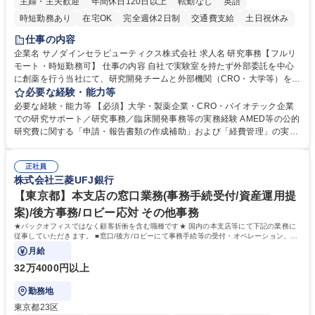
主婦・主夫歓迎
年間休日120日以上
転勤なし
英語
時短勤務あり
在宅OK
完全週休2日制
交通費支給
土日祝休み
仕事の内容
企業名 サノダインセラピューティクス株式会社 求人名 研究事務【フルリ
モート・時短勤務可】 仕事の内容 自社で実験室を持たず外部委託を中心
に創薬を行う当社にて、研究開発チームと外部機関（CRO・大学等）をつ
なぐハブとして、契約・発注・予算管理などの研究事務全般をお任せしま
必要な経験・能力等
す。 ■見積取得、発注、検収、請求処理等の事務手続き ■委託先との定例
必要な経験・能力等 【必須】大学・製薬企業・CRO・バイオテック企業
会議の調整・アジェンダ準備・議事録作成 ■研究報告書、試験関連資料、
での研究サポート／研究事務／臨床開発事務等の実務経験 AMED等の公的
SOP等の整備・版管理・保管 ■研究開発の進捗・タイムライン・予算執行
研究費に関する「申請・報告書類の作成補助」および「経費管理」の実務
管理サポート ■AMED等公的研究費の申請・報告書類作成補助および経費
経験 【尚可】 ■URA経験または産学連携・研究費管理の経験 ■AMED等の
管理 ■社内外関係者との連絡調整・その他研究開発に関わる総務・庶務 募
公的研究費の申請・執行管理経験 ■英語での文書読解・メール対応力 【働
集職種 研究事務【フルリモート・時短勤務可】
正社員
き方について】フルリモートやハイブリッド勤務、時短勤務など個々のラ
株式会社三菱UFJ銀行
イフスタイルに応じた柔軟な働き方が可能です。育児や介護との両立も応
【東京都】本支店の窓口業務(事務手続受付/資産運用提
援します。 学歴・資格 学歴：大学院 大学 語学力： 資格：
案)/後方事務/ロビー応対 その他事務
★バックオフィスではなく顧客折衝を含む職種です★ 国内の本支店等にて下記の業務に
従事していただきます。 ■窓口/後方/ロビーにて事務手続等の受付・オペレーション、お
客様対応
月給
32万4000円以上
勤務地
東京都23区