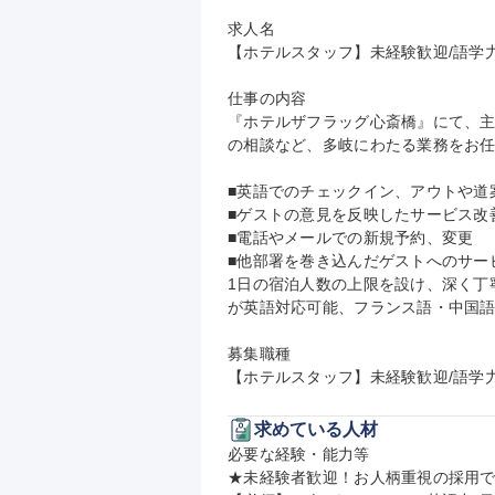
求人名

【ホテルスタッフ】未経験歓迎/語学力
仕事の内容

『ホテルザフラッグ心斎橋』にて、
の相談など、多岐にわたる業務をお任
■英語でのチェックイン、アウトや道
■ゲストの意見を反映したサービス改
■電話やメールでの新規予約、変更

■他部署を巻き込んだゲストへのサービ
1日の宿泊人数の上限を設け、深く丁
が英語対応可能、フランス語・中国語
募集職種

【ホテルスタッフ】未経験歓迎/語学力
求めている人材
必要な経験・能力等

★未経験者歓迎！お人柄重視の採用で