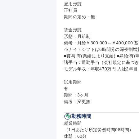
雇用形態

正社員

期間の定め：無

賃金形態

形態：月給制

備考：月給￥300,000～￥400,000 基
※ナイトシフトは6時間分の深夜割増賃
■賞与:有(業績により支給) ■昇給:有(年1
諸手当：通勤手当（会社規定に基づき
モデル年収：年収470万円 入社2年目
試用期間

有

期間：3ヶ月

備考：変更無
勤務時間
就業時間

（1日あたり所定労働時間08時間）

休憩：60分
