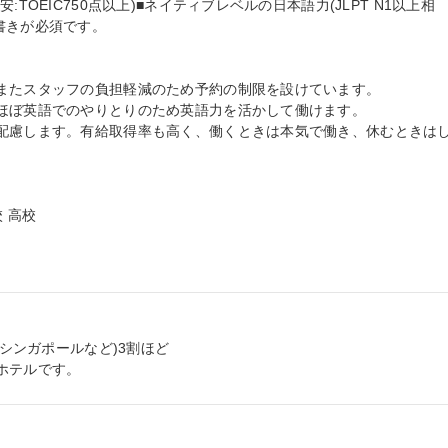
TOEIC750点以上)■ネイティブレベルの日本語力(JLPT N1以上相
きが必須です。

またスタッフの負担軽減のため予約の制限を設けています。

ほぼ英語でのやりとりのため英語力を活かして働けます。

配慮します。有給取得率も高く、働くときは本気で働き、休むときは
 高校

シンガポールなど)3割ほど

ホテルです。