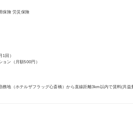
保険 労災保険

1回）

ョン（月額500円）



勤務地（ホテルザフラッグ心斎橋）から直線距離3km以内で賃料(共益