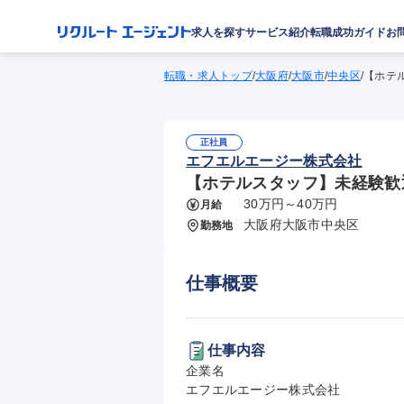
求人を探す
サービス紹介
転職成功ガイド
お
転職・求人トップ
/
大阪府
/
大阪市
/
中央区
/
【ホテ
正社員
エフエルエージー株式会社
【ホテルスタッフ】未経験歓迎
30万円～40万円
月給
大阪府大阪市中央区
勤務地
仕事概要
仕事内容
企業名

エフエルエージー株式会社
