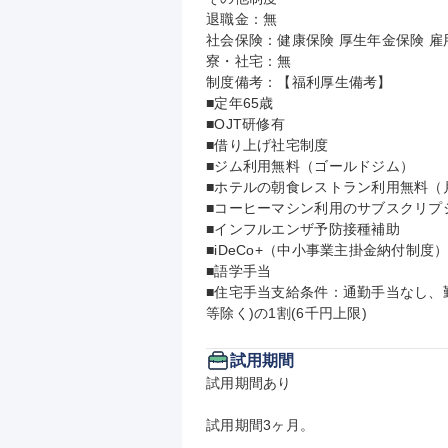
退職金：無

社会保険：健康保険 厚生年金保険 雇用
寮・社宅：無

制度備考：【福利厚生備考】

■定年65歳

■OJT研修有

■借り上げ社宅制度

■ジム利用無料（ゴールドジム）

■ホテルの朝食レストラン利用無料（月
■コーヒーマシン利用のサブスクリプシ
■インフルエンザ予防接種補助

■iDeCo+（中小事業主掛金納付制度）
■語学手当

■住宅手当支給条件：通勤手当なし、
等除く)の1割(6千円上限)
試用期間
試用期間あり

試用期間3ヶ月。