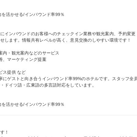
を活かせる/インバウンド率99％

主にインバウンドのお客様へのチェックイン業務や観光案内、予約変更
せします。情報共有レベルが高く、意見交換のしやすい環境です！

案内・観光案内などのサービス

善、マーケティング提案

ス提供 など

寧にゲストと向き合うインバウンド率99%のホテルです。スタッフ全
・ドイツ語・広東語の多言語対応をしています。

を活かせる/インバウンド率99％
す！
