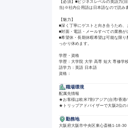
【必須】■ビジネスレベルの英語力(目安:
当)※社内公用語は日本語なので読み書
【魅力】

■深く丁寧にゲストと向き合うため、
■対面・電話・メールすべての業務が
■希望休・長期休暇希望は可能な限り
っかり休めます。

学歴・資格

学歴：大学院 大学 高専 短大 専修学校
語学力：英語 日本語

資格：
職場環境
配属先情報

★お客様は欧米7割/アジア(台湾/香港/
★トリップアドバイザーで大阪2位の
勤務地
大阪府大阪市中央区東心斎橋1-18-30
