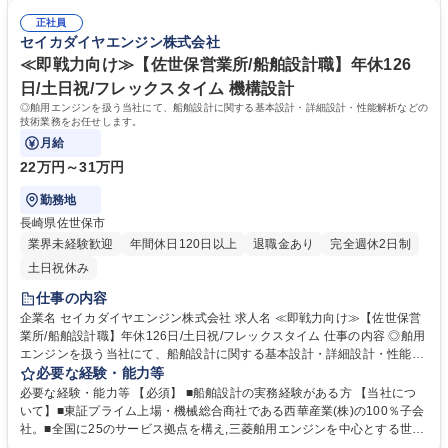
変更範囲：当社業務全般】 募集職種 【福岡・大野城市】関係構築重視の
最高水準の船舶エンジンの販売事業/導入・修理・保守等のサービス事業/
営業/土日祝休/フレックス制度有/残業月20h
正社員
部品・舟艇・関連機器の販売事業を展開しています。★20馬力～1000馬
セイカダイヤエンジン株式会社
力の舶用エンジン分野で圧倒的な強さを誇り,国内シェアは第2位！■安定
した経営基盤のもと,堅実な成長を続けています！ 学歴・資格 学歴：大学
≪即戦力向け≫【佐世保営業所/船舶設計職】年休126
院 大学 高専 短大 専修学校 高校 語学力： 資格：第一種運転免許普通自動
日/土日祝/フレックスタイム 機構設計
車
◎舶用エンジンを扱う当社にて、船舶設計に関する基本設計・詳細設計・性能解析などの
技術業務をお任せします。
月給
22万円～31万円
勤務地
長崎県佐世保市
業界未経験歓迎
年間休日120日以上
退職金あり
完全週休2日制
土日祝休み
仕事の内容
企業名 セイカダイヤエンジン株式会社 求人名 ≪即戦力向け≫【佐世保営
業所/船舶設計職】年休126日/土日祝/フレックスタイム 仕事の内容 ◎舶用
エンジンを扱う当社にて、船舶設計に関する基本設計・詳細設計・性能解
析などの技術業務をお任せします。 【具体的には】 船舶の用途に応じた
必要な経験・能力等
仕様策定から、船体構造・機関配置・配管設計などの詳細設計、CFD解析
必要な経験・能力等 【必須】 ■船舶設計の実務経験がある方 【当社につ
や安定性評価まで幅広く担当します。CAD/CAEを用いた図面作成や、船
いて】■東証プライム上場・機械総合商社である西華産業(株)の100％子会
級協会との調整業務も含まれます。 入社後から全業務範囲をお任せする予
社。■全国に25のサービス拠点を構え,三菱舶用エンジンを中心とする世界
定です。 【業務の変更範囲：当社業務全般】 募集職種 ≪即戦力向け≫
最高水準の船舶エンジンの販売事業/導入・修理・保守等のサービス事業/