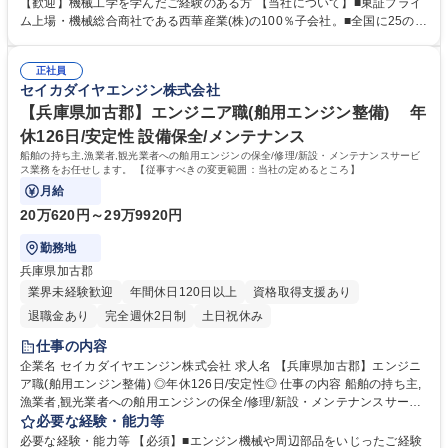
ズを調査し,エンジンの保全に必要な部品を用いて,補修工事を行います。
【歓迎】機械工学を学んだご経験のある方 【当社について】■東証プライ
また船主のニーズ調査/報告書作成/代金回収等の業務もお任せします。 ■1
ム上場・機械総合商社である西華産業(株)の100％子会社。■全国に25のサ
日で回る現場は1~3ヶ所程度で,移動時間は数時間です。担当エリアは隣県
ービス拠点を構え,三菱舶用エンジンを中心とする世界最高水準の船舶エン
をカバーし,案件によっては出張もありますが,地域内の案件がほとんどで
ジンの販売事業/導入・修理・保守等のサービス事業/部品・舟艇・関連機
す。顧客先は社用車で移動します。 募集職種 ＜即戦力向け＞【愛知県半
正社員
器の販売事業を展開しています。★20馬力～1000馬力の舶用エンジン分
セイカダイヤエンジン株式会社
田市】エンジニア職(舶用エンジン整備)◎年休126日
野で圧倒的な強さを誇り,国内シェアは第2位！■安定した経営基盤のもと,
堅実な成長を続けています！ 学歴・資格 学歴：大学院 大学 高専 短大 専
【兵庫県加古郡】エンジニア職(舶用エンジン整備) 年
修学校 高校 語学力： 資格：
休126日/安定性 設備保全/メンテナンス
船舶の持ち主,漁業者,観光業者への舶用エンジンの保全/修理/新設・メンテナンスサービ
ス業務をお任せします。 【従事すべきの変更範囲：当社の定めるところ】
月給
20万620円～29万9920円
勤務地
兵庫県加古郡
業界未経験歓迎
年間休日120日以上
資格取得支援あり
退職金あり
完全週休2日制
土日祝休み
仕事の内容
企業名 セイカダイヤエンジン株式会社 求人名 【兵庫県加古郡】エンジニ
ア職(舶用エンジン整備) ◎年休126日/安定性◎ 仕事の内容 船舶の持ち主,
漁業者,観光業者への舶用エンジンの保全/修理/新設・メンテナンスサービ
ス業務をお任せします。 【従事すべきの変更範囲：当社の定めるところ】
必要な経験・能力等
■お客様である船主へ訪問・訪船して得た情報を基に客先のニーズを調査
必要な経験・能力等 【必須】■エンジン機械や周辺部品をいじったご経験