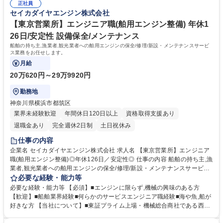
正社員
ンの販売事業/導入・修理・保守等のサービス事業/部品・舟艇・関連機器
セイカダイヤエンジン株式会社
の販売事業を展開しています。★20馬力～1000馬力の舶用エンジン分野
で圧倒的な強さを誇り,国内シェアは第2位！■安定した経営基盤のもと,堅
【東京営業所】エンジニア職(舶用エンジン整備) 年休1
実な成長を続けています！ 学歴・資格 学歴：大学院 大学 高専 短大 専修
26日/安定性 設備保全/メンテナンス
学校 高校 語学力： 資格：
船舶の持ち主,漁業者,観光業者への舶用エンジンの保全/修理/新設・メンテナンスサービ
ス業務をお任せします。
月給
20万620円～29万9920円
勤務地
神奈川県横浜市都筑区
業界未経験歓迎
年間休日120日以上
資格取得支援あり
退職金あり
完全週休2日制
土日祝休み
仕事の内容
企業名 セイカダイヤエンジン株式会社 求人名 【東京営業所】エンジニア
職(舶用エンジン整備)◎年休126日／安定性◎ 仕事の内容 船舶の持ち主,漁
業者,観光業者への舶用エンジンの保全/修理/新設・メンテナンスサービス
業務をお任せします。 ■お客様である船主へ訪問・訪船して得た情報を基
必要な経験・能力等
に客先のニーズを調査し,エンジンの保全に必要な部品を用いて,補修工事
必要な経験・能力等 【必須】■エンジンに限らず,機械の興味のある方
を行います。また船主のニーズ調査/報告書作成/代金回収等の業務もお任
【歓迎】■船舶業界経験■何らかのサービスエンジニア職経験■海や魚,船が
せします。 ■1日で回る現場は1~3ヶ所程度で,移動時間は数時間です。担
好きな方 【当社について】■東証プライム上場・機械総合商社である西華
当エリアは隣県をカバーし,案件によっては出張もありますが,地域内の案
産業(株)の100％子会社。■全国に25のサービス拠点を構え,三菱舶用エン
件がほとんどです。顧客先は社用車で移動します。 募集職種 【東京営業