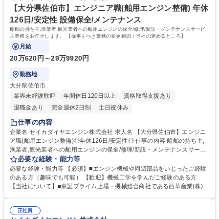
【大分県佐伯市】エンジニア職(舶用エンジン整備) 年休
126日/安定性 設備保全/メンテナンス
船舶の持ち主,漁業者,観光業者への舶用エンジンの保全/修理/新設・メンテナンスサービ
ス業務をお任せします。 【従事すべき業務の変更範囲：当社の定めるところ】
月給
20万620円～29万9920円
勤務地
大分県佐伯市
業界未経験歓迎
年間休日120日以上
資格取得支援あり
退職金あり
完全週休2日制
土日祝休み
仕事の内容
企業名 セイカダイヤエンジン株式会社 求人名 【大分県佐伯市】エンジニ
ア職(舶用エンジン整備)◎年休126日/安定性◎ 仕事の内容 船舶の持ち主,
漁業者,観光業者への舶用エンジンの保全/修理/新設・メンテナンスサービ
ス業務をお任せします。 【従事すべき業務の変更範囲：当社の定めるとこ
必要な経験・能力等
ろ】 ■お客様である船主へ訪問・訪船して得た情報を基に客先のニーズを
必要な経験・能力等 【必須】■エンジン機械や周辺部品をいじったご経験
調査し,エンジンの保全に必要な部品を用いて,補修工事を行います。また
のある方（趣味でも可能） 【歓迎】機械工学を学んだご経験のある方
船主のニーズ調査/報告書作成/代金回収等の業務もお任せします。 ■1日で
【当社について】■東証プライム上場・機械総合商社である西華産業(株)の
回る現場は1~3ヶ所程度で,移動時間は数時間です。担当エリアは隣県をカ
100％子会社。■全国に25のサービス拠点を構え,三菱舶用エンジンを中心
バーし,案件によっては出張もありますが,地域内の案件がほとんどです。
とする世界最高水準の船舶エンジンの販売事業/導入・修理・保守等のサー
顧客先は社用車で移動します。 募集職種 【大分県佐伯市】エンジニア職
正社員
ビス事業/部品・舟艇・関連機器の販売事業を展開しています。★20馬力