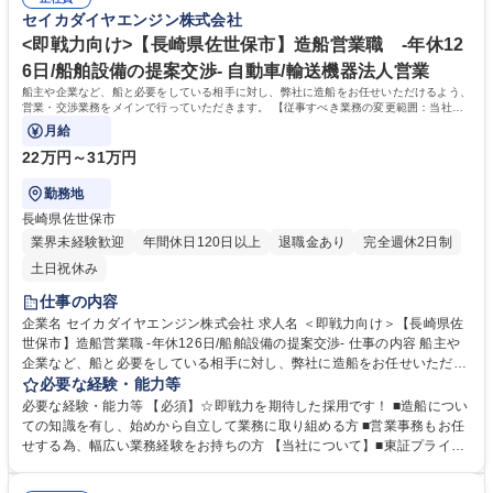
募集職種 東京営業所【営業職】プレイヤーからはじまる営業所長候補
する世界最高水準の船舶エンジンの販売事業/導入・修理・保守等のサービ
セイカダイヤエンジン株式会社
ス事業/部品・舟艇・関連機器の販売事業を展開しています。★20馬力～1
000馬力の舶用エンジン分野で圧倒的な強さを誇り,国内シェアは第2位！■
<即戦力向け>【長崎県佐世保市】造船営業職 -年休12
安定した経営基盤のもと,堅実な成長を続けています！ 学歴・資格 学歴：
6日/船舶設備の提案交渉- 自動車/輸送機器法人営業
大学院 大学 高専 短大 専修学校 高校 語学力： 資格：
船主や企業など、船と必要をしている相手に対し、弊社に造船をお任せいただけるよう、
営業・交渉業務をメインで行っていただきます。 【従事すべき業務の変更範囲：当社業
務全般】
月給
22万円～31万円
勤務地
長崎県佐世保市
業界未経験歓迎
年間休日120日以上
退職金あり
完全週休2日制
土日祝休み
仕事の内容
企業名 セイカダイヤエンジン株式会社 求人名 ＜即戦力向け＞【長崎県佐
世保市】造船営業職 -年休126日/船舶設備の提案交渉- 仕事の内容 船主や
企業など、船と必要をしている相手に対し、弊社に造船をお任せいただけ
るよう、営業・交渉業務をメインで行っていただきます。 【従事すべき業
必要な経験・能力等
務の変更範囲：当社業務全般】 【具体的には】 ■船舶メーカーや漁業者、
必要な経験・能力等 【必須】☆即戦力を期待した採用です！ ■造船につい
観光業者などへの営業活動 ■三菱舶用エンジンの提案・販売 ■顧客のニー
ての知識を有し、始めから自立して業務に取り組める方 ■営業事務もお任
ズに応じたエンジンの選定・仕様調整 ■納入までの生産手配・在庫管理・
せする為、幅広い業務経験をお持ちの方 【当社について】■東証プライム
販売促進企画 ■営業所と連携したコーディネート業務 募集職種 ＜即戦力
上場・機械総合商社である西華産業(株)の100％子会社。■全国に25のサー
向け＞【長崎県佐世保市】造船営業職 -年休126日/船舶設備の提案交渉-
ビス拠点を構え,三菱舶用エンジンを中心とする世界最高水準の船舶エンジ