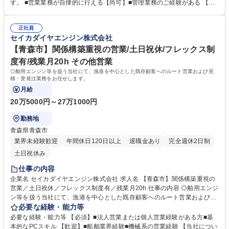
拓もありますが、紹介による営業が中心です。見積書・注文書の作成、仕
す。 ■営業業務が自律的に行える【尚可】■管理業務のご経験がある 【当
入れ処理などの事務業務も担当いただきます。フレックスタイム制を導入
社について】■東証プライム上場・機械総合商社である西華産業(株)の10
しており、柔軟な働き方が可能です。【業務の変更範囲：当社業務全般】
0％子会社。■全国に25のサービス拠点を構え,三菱舶用エンジンを中心と
募集職種 愛知営業所【営業職】プレイヤーからはじまる営業所長候補
正社員
する世界最高水準の船舶エンジンの販売事業/導入・修理・保守等のサービ
セイカダイヤエンジン株式会社
ス事業/部品・舟艇・関連機器の販売事業を展開しています。★20馬力～1
000馬力の舶用エンジン分野で圧倒的な強さを誇り,国内シェアは第2位！■
【青森市】関係構築重視の営業/土日祝休/フレックス制
安定した経営基盤のもと,堅実な成長を続けています！ 学歴・資格 学歴：
度有/残業月20h その他営業
大学院 大学 高専 短大 専修学校 高校 語学力： 資格：
◎舶用エンジン等を扱う当社にて、漁港を中心とした既存顧客へのルート営業および見
積・受発注業務をお任せします。
月給
20万5000円～27万1000円
勤務地
青森県青森市
業界未経験歓迎
年間休日120日以上
退職金あり
完全週休2日制
土日祝休み
仕事の内容
企業名 セイカダイヤエンジン株式会社 求人名 【青森市】関係構築重視の
営業／土日祝休／フレックス制度有／残業月20h 仕事の内容 ◎舶用エンジ
ン等を扱う当社にて、漁港を中心とした既存顧客へのルート営業および見
積・受発注業務をお任せします。 ■漁港の漁師を中心とした既存顧客を社
必要な経験・能力等
有車で巡回し、船舶全体に関するニーズをヒアリングの上、幅広い提案を
必要な経験・能力等 【必須】■法人営業または個人営業経験がある方■基
行います。一部新規開拓もありますが、紹介による営業が中心です。見積
本的なPCスキル 【歓迎】■船舶業界経験■機械系の営業経験 【当社につい