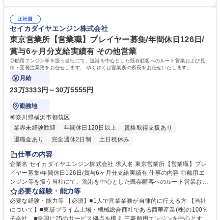
担当エリアは隣県をカバーし,案件によっては出張もありますが,地域内の
産業(株)の100％子会社。■全国に25のサービス拠点を構え,三菱舶用エン
案件がほとんどです。顧客先は社用車で移動します。 募集職種 【山口県
ジンを中心とする世界最高水準の船舶エンジンの販売事業/導入・修理・保
長門市】エンジニア職(舶用エンジン整備)◎年休126日／安定性◎
正社員
守等のサービス事業/部品・舟艇・関連機器の販売事業を展開しています。
セイカダイヤエンジン株式会社
★20馬力～1000馬力の舶用エンジン分野で圧倒的な強さを誇り,国内シェ
アは第2位！■安定した経営基盤のもと,堅実な成長を続けています！ 学
東京営業所【営業職】プレイヤー募集/年間休日126日/
歴・資格 学歴：大学院 大学 高専 短大 専修学校 高校 語学力： 資格：
賞与6ヶ月分支給実績有 その他営業
◎舶用エンジン等を扱う当社にて、漁港を中心とした既存顧客へのルート営業および見
積・受発注業務をお任せします。 ゆくゆくは営業所の所長をお任せいたします。
月給
23万3333円～30万5555円
勤務地
神奈川県横浜市都筑区
業界未経験歓迎
年間休日120日以上
資格取得支援あり
退職金あり
完全週休2日制
土日祝休み
仕事の内容
企業名 セイカダイヤエンジン株式会社 求人名 東京営業所【営業職】プレ
イヤー募集/年間休日126日/賞与6ヶ月分支給実績有 仕事の内容 ◎舶用エ
ンジン等を扱う当社にて、漁港を中心とした既存顧客へのルート営業およ
び見積・受発注業務をお任せします。 ゆくゆくは営業所の所長をお任せい
必要な経験・能力等
たします。 【具体的には】 ■漁港の漁師を中心とした既存顧客を社有車で
必要な経験・能力等 【必須】■1人で営業業務が自律的に行える方 【当社
巡回し、船舶全体に関するニーズをヒアリングの上、幅広い提案を行いま
について】■東証プライム上場・機械総合商社である西華産業(株)の100％
す。一部新規開拓もありますが、紹介による営業が中心です。見積書・注
子会社。■全国に25のサービス拠点を構え,三菱舶用エンジンを中心とする