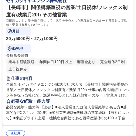
セイカダイヤエンジン株式会社
(舶用エンジン整備)◎年休126日/安定性◎
～1000馬力の舶用エンジン分野で圧倒的な強さを誇り,国内シェアは第2
位！■安定した経営基盤のもと,堅実な成長を続けています！ 学歴・資格
【長崎市】関係構築重視の営業/土日祝休/フレックス制
学歴：大学院 大学 高専 短大 専修学校 高校 語学力： 資格：
度有/残業月20h その他営業
◎舶用エンジン等を扱う当社にて、漁港を中心とした既存顧客へのルート営業および見
積・受発注業務をお任せします。
月給
20万5000円～27万1000円
勤務地
長崎県長崎市
業界未経験歓迎
年間休日120日以上
退職金あり
完全週休2日制
土日祝休み
仕事の内容
企業名 セイカダイヤエンジン株式会社 求人名 【長崎市】関係構築重視の
営業／土日祝休／フレックス制度有／残業月20h 仕事の内容 ◎舶用エンジ
ン等を扱う当社にて、漁港を中心とした既存顧客へのルート営業および見
積・受発注業務をお任せします。 ■漁港の漁師を中心とした既存顧客を社
必要な経験・能力等
有車で巡回し、船舶全体に関するニーズをヒアリングの上、幅広い提案を
必要な経験・能力等 【必須】■法人営業または個人営業経験がある方■基
行います。一部新規開拓もありますが、紹介による営業が中心です。見積
本的なPCスキル 【歓迎】■船舶業界経験■機械系の営業経験 【当社につい
書・注文書の作成、仕入れ処理などの事務業務も担当いただきます。フレ
て】■東証プライム上場・機械総合商社である西華産業(株)の100％子会
ックスタイム制を導入しており、柔軟な働き方が可能です。 【業務の変更
社。■全国に25のサービス拠点を構え,三菱舶用エンジンを中心とする世界
範囲：当社業務全般】 募集職種 【長崎市】関係構築重視の営業／土日祝
最高水準の船舶エンジンの販売事業/導入・修理・保守等のサービス事業/
休／フレックス制度有／残業月20h
正社員
部品・舟艇・関連機器の販売事業を展開しています。★20馬力～1000馬