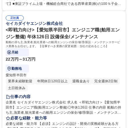
書・注文書の作成、仕入れ処理などの事務業務も担当いただきます。フレ
て】■東証プライム上場・機械総合商社である西華産業(株)の100％子会
ックスタイム制を導入しており、柔軟な働き方が可能です。 【業務の変更
社。■全国に25のサービス拠点を構え,三菱舶用エンジンを中心とする世界
範囲：当社業務全般】 募集職種 【青森市】関係構築重視の営業／土日祝
最高水準の船舶エンジンの販売事業/導入・修理・保守等のサービス事業/
休／フレックス制度有／残業月20h
正社員
部品・舟艇・関連機器の販売事業を展開しています。★20馬力～1000馬
セイカダイヤエンジン株式会社
力の舶用エンジン分野で圧倒的な強さを誇り,国内シェアは第2位！■安定
した経営基盤のもと,堅実な成長を続けています！ 学歴・資格 学歴：大学
<即戦力向け>【愛知県半田市】エンジニア職(舶用エン
院 大学 高専 短大 専修学校 高校 語学力： 資格：第一種運転免許普通自動
ジン整備) 年休126日 設備保全/メンテナンス
車
船舶の持ち主,漁業者,観光業者への舶用エンジンの保全/修理/新設・メンテナンスサービ
ス業務をお任せします。 【従事すべき業務の変更範囲：当社の定めるところ】
月給
22万円～31万円
勤務地
愛知県半田市
業界未経験歓迎
年間休日120日以上
退職金あり
完全週休2日制
土日祝休み
仕事の内容
企業名 セイカダイヤエンジン株式会社 求人名 ＜即戦力向け＞【愛知県半
田市】エンジニア職(舶用エンジン整備)◎年休126日 仕事の内容 船舶の持
ち主,漁業者,観光業者への舶用エンジンの保全/修理/新設・メンテナンスサ
ービス業務をお任せします。 【従事すべき業務の変更範囲：当社の定める
必要な経験・能力等
ところ】 ■お客様である船主へ訪問・訪船して得た情報を基に客先のニー
必要な経験・能力等 【必須】エンジンの設計・開発の実務経験がある方