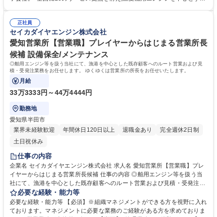
文書の作成、仕入れ処理などの事務業務も担当いただきます。フレックス
世界最高水準の船舶エンジンの販売事業/導入・修理・保守等のサービス事
タイム制を導入しており、柔軟な働き方が可能です。【業務の変更範囲：
業/部品・舟艇・関連機器の販売事業を展開しています。★20馬力～1000
当社業務全般】 募集職種 東京営業所【営業職】プレイヤー募集/年間休日
正社員
馬力の舶用エンジン分野で圧倒的な強さを誇り,国内シェアは第2位！■安
セイカダイヤエンジン株式会社
126日/賞与6ヶ月分支給実績有
定した経営基盤のもと,堅実な成長を続けています！ 学歴・資格 学歴：大
学院 大学 高専 短大 専修学校 高校 語学力： 資格：
愛知営業所【営業職】プレイヤーからはじまる営業所長
候補 設備保全/メンテナンス
◎舶用エンジン等を扱う当社にて、漁港を中心とした既存顧客へのルート営業および見
積・受発注業務をお任せします。 ゆくゆくは営業所の所長をお任せいたします。
月給
33万3333円～44万4444円
勤務地
愛知県半田市
業界未経験歓迎
年間休日120日以上
退職金あり
完全週休2日制
土日祝休み
仕事の内容
企業名 セイカダイヤエンジン株式会社 求人名 愛知営業所【営業職】プレ
イヤーからはじまる営業所長候補 仕事の内容 ◎舶用エンジン等を扱う当
社にて、漁港を中心とした既存顧客へのルート営業および見積・受発注業
務をお任せします。 ゆくゆくは営業所の所長をお任せいたします。 【具
必要な経験・能力等
体的には】 ■漁港の漁師を中心とした既存顧客を社有車で巡回し、船舶全
必要な経験・能力等 【必須】※組織マネジメントができる方を視野に入れ
体に関するニーズをヒアリングの上、幅広い提案を行います。一部新規開
ております。マネジメントに必要な業務のご経験がある方を求めておりま