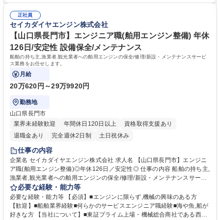
【佐世保営業所/船舶設計職】年休126日/土日祝/フレックスタイム
部品・舟艇・関連機器の販売事業を展開しています。★20馬力～1000馬
正社員
力の舶用エンジン分野で圧倒的な強さを誇り,国内シェアは第2位！■安定
セイカダイヤエンジン株式会社
した経営基盤のもと,堅実な成長を続けています！ 学歴・資格 学歴：大学
院 大学 高専 短大 専修学校 高校 語学力： 資格：
【山口県長門市】エンジニア職(舶用エンジン整備) 年休
126日/安定性 設備保全/メンテナンス
船舶の持ち主,漁業者,観光業者への舶用エンジンの保全/修理/新設・メンテナンスサービ
ス業務をお任せします。
月給
20万620円～29万9920円
勤務地
山口県長門市
業界未経験歓迎
年間休日120日以上
資格取得支援あり
退職金あり
完全週休2日制
土日祝休み
仕事の内容
企業名 セイカダイヤエンジン株式会社 求人名 【山口県長門市】エンジニ
ア職(舶用エンジン整備)◎年休126日／安定性◎ 仕事の内容 船舶の持ち主,
漁業者,観光業者への舶用エンジンの保全/修理/新設・メンテナンスサービ
ス業務をお任せします。 ■お客様である船主へ訪問・訪船して得た情報を
必要な経験・能力等
基に客先のニーズを調査し,エンジンの保全に必要な部品を用いて,補修工
必要な経験・能力等 【必須】■エンジンに限らず,機械の興味のある方
事を行います。また船主のニーズ調査/報告書作成/代金回収等の業務もお
【歓迎】■船舶業界経験■何らかのサービスエンジニア職経験■海や魚,船が
任せします。 ■1日で回る現場は1~3ヶ所程度で,移動時間は数時間です。
好きな方 【当社について】■東証プライム上場・機械総合商社である西華