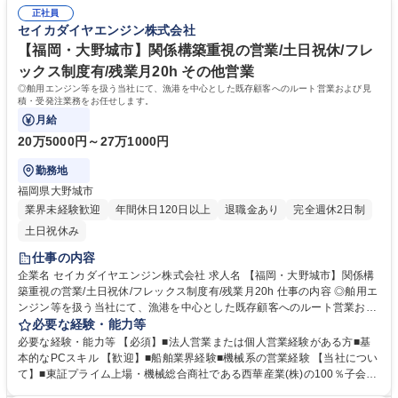
ジンを中心とする世界最高水準の船舶エンジンの販売事業/導入・修理・保
所】エンジニア職(舶用エンジン整備)◎年休126日／安定性◎
正社員
守等のサービス事業/部品・舟艇・関連機器の販売事業を展開しています。
セイカダイヤエンジン株式会社
★20馬力～1000馬力の舶用エンジン分野で圧倒的な強さを誇り,国内シェ
アは第2位！■安定した経営基盤のもと,堅実な成長を続けています！ 学
【福岡・大野城市】関係構築重視の営業/土日祝休/フレ
歴・資格 学歴：大学院 大学 高専 短大 専修学校 高校 語学力： 資格：
ックス制度有/残業月20h その他営業
◎舶用エンジン等を扱う当社にて、漁港を中心とした既存顧客へのルート営業および見
積・受発注業務をお任せします。
月給
20万5000円～27万1000円
勤務地
福岡県大野城市
業界未経験歓迎
年間休日120日以上
退職金あり
完全週休2日制
土日祝休み
仕事の内容
企業名 セイカダイヤエンジン株式会社 求人名 【福岡・大野城市】関係構
築重視の営業/土日祝休/フレックス制度有/残業月20h 仕事の内容 ◎舶用エ
ンジン等を扱う当社にて、漁港を中心とした既存顧客へのルート営業およ
び見積・受発注業務をお任せします。 ■漁港の漁師を中心とした既存顧客
必要な経験・能力等
を社有車で巡回し、船舶全体に関するニーズをヒアリングの上、幅広い提
必要な経験・能力等 【必須】■法人営業または個人営業経験がある方■基
案を行います。一部新規開拓もありますが、紹介による営業が中心です。
本的なPCスキル 【歓迎】■船舶業界経験■機械系の営業経験 【当社につい
見積書・注文書の作成、仕入れ処理などの事務業務も担当いただきます。
て】■東証プライム上場・機械総合商社である西華産業(株)の100％子会
フレックスタイム制を導入しており、柔軟な働き方が可能です。 【業務の
社。■全国に25のサービス拠点を構え,三菱舶用エンジンを中心とする世界