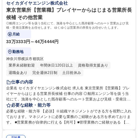
セイカダイヤエンジン株式会社
力の舶用エンジン分野で圧倒的な強さを誇り,国内シェアは第2位！■安定
した経営基盤のもと,堅実な成長を続けています！ 学歴・資格 学歴：大学
東京営業所【営業職】プレイヤーからはじまる営業所長
院 大学 高専 短大 専修学校 高校 語学力： 資格：第一種運転免許普通自動
候補 その他営業
車
◎舶用エンジン等を扱う当社にて、漁港を中心とした既存顧客へのルート営業および見
積・受発注業務をお任せします。 ゆくゆくは営業所の所長をお任せいたします。
月給
33万3333円～44万4444円
勤務地
神奈川県横浜市都筑区
業界未経験歓迎
年間休日120日以上
資格取得支援あり
退職金あり
完全週休2日制
土日祝休み
仕事の内容
企業名 セイカダイヤエンジン株式会社 求人名 東京営業所【営業職】プレ
イヤーからはじまる営業所長候補 仕事の内容 ◎舶用エンジン等を扱う当
社にて、漁港を中心とした既存顧客へのルート営業および見積・受発注業
務をお任せします。 ゆくゆくは営業所の所長をお任せいたします。 【具
必要な経験・能力等
体的には】 ■漁港の漁師を中心とした既存顧客を社有車で巡回し、船舶全
必要な経験・能力等 【必須】※組織マネジメントができる方を視野に入れ
体に関するニーズをヒアリングの上、幅広い提案を行います。一部新規開
ております。マネジメントに必要な業務のご経験がある方を求めておりま
拓もありますが、紹介による営業が中心です。見積書・注文書の作成、仕
す。 ■営業業務が自律的に行える【尚可】■管理業務のご経験がある 【当
入れ処理などの事務業務も担当いただきます。フレックスタイム制を導入
社について】■東証プライム上場・機械総合商社である西華産業(株)の10
しており、柔軟な働き方が可能です。【業務の変更範囲：当社業務全般】
0％子会社。■全国に25のサービス拠点を構え,三菱舶用エンジンを中心と
正社員