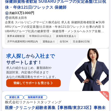
保健師資格者歓迎 SUBARUグループの安定基盤/土日祝
休・年休121日/フレックス 保健師
33万1000円
月給
群馬県太田市
企業名 スバルリビングサービス株式会社 求人名 保健師資格者歓迎★SUB
ARUグループの安定基盤/土日祝休・年休121日/フレックス 仕事の内容 S
UBARUグループ社員の健康管理・保健指導・メンタルヘルスケア全般を
お任せします。予防医療の観点から働く人々の健康維持・増進を支え、快
業界未経験歓迎
年間休日120日以上
資格取得支援あり
適な職場環境づくりに貢献できる非常にやりがいあるポジションです。 ■
月平均残業時間20時間以内
退職金あり
在宅OK
完全週休2日制
定期健診結果に基づく保健指導・特定保健指導の実施 ■ストレスチェック
運用、メンタルヘルス不調者や休復職者の相談・支援 ■健診データ等の集
計・分析、各種報告資料の作成（Excel・Word使用） ■産業医や医療機
求人探し
入社まで
から
関、社内関係部署との連携・調整 ■健康増進イベントや安全衛生施策の企
サポートします！
画・推進 ※入社後は現場の健康相談からスタートし、徐々に企画等へ幅を
広げられます！ 募集職種 保健師資格者歓迎★SUBARUグループの安定基
求人の紹介をはじめ、書類添削や
盤/土日祝休・年休121日/フレックス
面談対策、内定後の手続きまで
あなたの転職活動をサポートします。
登録してサポートを受ける
派遣社員
無期雇用派遣
株式会社リクルートスタッフィング
医療･クリニック経験者募集【事務職/東京23区】事務未