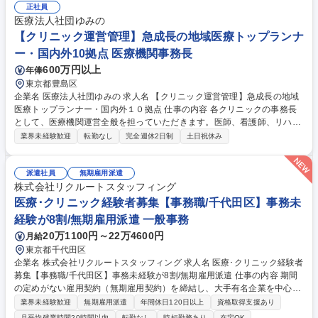
作成、健康施策の企画 ※実務を通じて法的・労務的観点を含む高度な専門
正社員
性が身につく環境です。属人化脱却に向けた制度構築を主導でき、全社の
医療法人社団ゆみの
基盤づくりに貢献できます。 募集職種 【総合職】＜健康推進担当（産業
【クリニック運営管理】急成長の地域医療トップランナ
保健・労務連携）＞社員の健康課題を支援
ー・国内外10拠点 医療機関事務長
600万円以上
年俸
東京都豊島区
企業名 医療法人社団ゆみの 求人名 【クリニック運営管理】急成長の地域
医療トップランナー・国内外１０拠点 仕事の内容 各クリニックの事務長
として、医療機関運営全般を担っていただきます。医師、看護師、リハ
職、訪問診療コーディネーター、事務職など多職種と連携しながら、拠点
業界未経験歓迎
転勤なし
完全週休2日制
土日祝休み
運営を円滑に進める重要ポジションです。 (1)医療機関の日常運営管理、
現場オペレーションの整備 (2)スタッフマネジメント、各部門との連携調
整 (3)医療現場における課題抽出、業務改善の企画・実行 (4)地域連携、紹
派遣社員
無期雇用派遣
介元・関係機関対応 (5)数値管理、予実管理、運営状況のレポーティング
株式会社リクルートスタッフィング
(6)経営方針を現場へ落とし込むための調整・推進 募集職種 【クリニック
医療･クリニック経験者募集【事務職/千代田区】事務未
運営管理】急成長の地域医療トップランナー・国内外１０拠点
経験が8割/無期雇用派遣 一般事務
20万1100円～22万4600円
月給
東京都千代田区
企業名 株式会社リクルートスタッフィング 求人名 医療･クリニック経験者
募集【事務職/千代田区】事務未経験が8割/無期雇用派遣 仕事の内容 期間
の定めがない雇用契約（無期雇用契約）を締結し、大手有名企業を中心と
した取引先で働く「事務職」です。コールセンター業務はございません◎
業界未経験歓迎
無期雇用派遣
年間休日120日以上
資格取得支援あり
入社前にオンライン研修があるため未経験でもご安心ください！ 【魅力】
月平均残業時間20時間以内
転勤なし
時短勤務あり
在宅OK