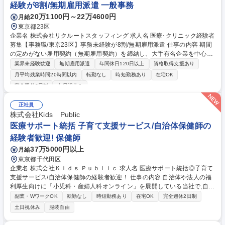
経験が8割/無期雇用派遣 一般事務
20万1100円～22万4600円
月給
東京都23区
企業名 株式会社リクルートスタッフィング 求人名 医療･クリニック経験者
募集【事務職/東京23区】事務未経験が8割/無期雇用派遣 仕事の内容 期間
の定めがない雇用契約（無期雇用契約）を締結し、大手有名企業を中心と
した取引先で働く「事務職」です。コールセンター業務はございません◎
業界未経験歓迎
無期雇用派遣
年間休日120日以上
資格取得支援あり
入社前にオンライン研修があるため未経験でもご安心ください！ 【魅力】
月平均残業時間20時間以内
転勤なし
時短勤務あり
在宅OK
■就業先：総合商社や大手メーカー、金融機関など、大手有名企業がメイ
完全週休2日制
土日祝休み
ン。駅から近いオフィス街で働けます！入社後も育てる気持ちで受け入れ
てくださるため、安心して長期的に就業できる環境です。（実際に1社で
正社員
の平均勤続年数は2年以上。直接雇用になる方も年々増えています！） ■
株式会社Kids Public
働きやすさ：残業は少なめ。帰りにお買い物をしたり、舞台を見に行った
医療サポート統括 子育て支援サービス/自治体保健師の
りなど、プライベートも充実させている方が多いです！ 募集職種 医療･ク
リニック経験者募集【事務職/東京23区】事務未経験が8割/無期雇用派遣
経験者歓迎! 保健師
37万5000円以上
月給
東京都千代田区
企業名 株式会社Ｋｉｄｓ Ｐｕｂｌｉｃ 求人名 医療サポート統括◎子育て
支援サービス/自治体保健師の経験者歓迎！ 仕事の内容 自治体や法人の福
利厚生向けに「小児科・産婦人科オンライン」を展開している当社で,自治
体保健師の知見を活かして,医療者(医師/助産師等)のサポート・バックアッ
副業・WワークOK
転勤なし
時短勤務あり
在宅OK
完全週休2日制
プを担い,活躍いただく方を募集します！ ■相談対応を行う医療者(医師/助
土日祝休み
服装自由
産師等)のサポート・バックアップ ■ハイリスクユーザーへの対応検討/自
治体や児童相談所等との連携・情報共有 ■社内コミュニティ(Slack等)を通