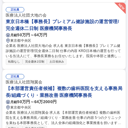
ルティング ・親御様が抱える不安や治療期間・予算等に関するヒアリング
の実施 ・身長データ解析・専門資料を用いた具体的な治療プランの提案・
正社員
成約 ・カウンセリングに付随する提案資料の作成、および数値データの管
医療法人社団大地の会
理 ・公式ＬIＮE等を活用した、患者様（親御様）からの問い合わせ返信
東京日本橋【事務長】プレミアム健診施設の運営管理/
・将来的なメンバーの育成サポート、カウンセリングプロセスの改善 募集
完全週休二日制 医療機関事務長
職種 【富裕層向けコンサルティング】最先端の医療サービス/年休126日
50万円～64万円
月給
東京都中央区
企業名 医療法人社団大地の会 求人名 東京日本橋【事務長】プレミアム健
診施設の運営管理/完全週休二日制 仕事の内容 KRD日本橋の運営を行って
いる当法人にて、事務長業務をお任せいたします。院長や本部と連携し、
日々の運営を安定させながら受診者増加と収益管理を推進する「施設運営
転勤なし
完全週休2日制
土日祝休み
の司令塔」としてご活躍いただきます。 ■人事労務管理：採用、勤怠、労
務管理、給与計算前工程■レセプト業務：一般医科・歯科における請求業
務管理■経営管理：事業計画策定、予実管理、KPI把握と改善提案■受診者
正社員
増加活動：紹介元・会員施策・法人営業等の受診者獲得■外部業者対応：
医療法人社団翔翼会
検査会社・システム等委託先との折衝・調整■その他：経理前工程、受診
【本部運営責任者候補】複数の歯科医院を支える事務局
導線・接遇品質管理、医療安全・行政対応等【業務内容の変更範囲】当法
長/組織づくり・業務改善 医療機関事務長
人の指定する業務 募集職種 東京日本橋【事務長】プレミアム健診施設の
50万円～64万2000円
月給
運営管理/完全週休二日制
東京都中央区
企業名 医療法人社団翔翼会 求人名 【本部運営責任者候補】複数の歯科医
院を支える事務局長／組織づくり・業務改善 仕事の内容 5つのクリニック
を束ねる本部事務長として、法人全体の組織強化と事業推進を担います。