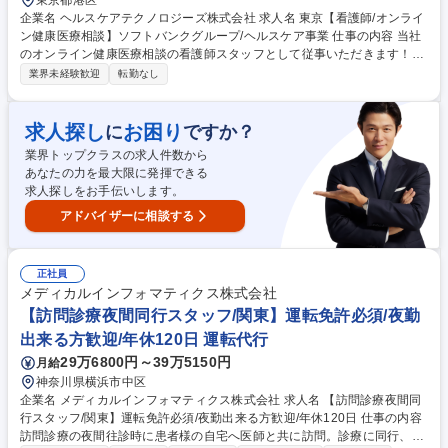
東京都港区
企業名 ヘルスケアテクノロジーズ株式会社 求人名 東京【看護師/オンライ
ン健康医療相談】ソフトバンクグループ/ヘルスケア事業 仕事の内容 当社
のオンライン健康医療相談の看護師スタッフとして従事いただきます！看
護師からの事業会社へキャリアチェンジしたい方を歓迎します。これまで
業界未経験歓迎
転勤なし
の経験を活かして、活躍してみませんか？ オンライン(チャット)での健康
相談/幅広く一般的な相談(医療/健康等)に対応/メタボリックシンドローム
予防のための特定保健指導(相談および継続支援)/相談マニュアルの作成
求人探し
お困り
に
ですか？
【チーム構成】医師/薬剤師/看護師/保健師で構成される複数名のチームで
業界トップクラスの求人件数から
動きます。 【身につくスキル/経験】AIを用いた次世代医療サービスの構
あなたの力を最大限に発揮できる
築経験を積める/ビジネススキルを習得できる/未病予防の領域で活躍でき
求人探しをお手伝いします。
る 募集職種 東京【看護師/オンライン健康医療相談】ソフトバンクグルー
プ/ヘルスケア事業
アドバイザーに相談する
正社員
メディカルインフォマティクス株式会社
【訪問診療夜間同行スタッフ/関東】運転免許必須/夜勤
出来る方歓迎/年休120日 運転代行
29万6800円～39万5150円
月給
神奈川県横浜市中区
企業名 メディカルインフォマティクス株式会社 求人名 【訪問診療夜間同
行スタッフ/関東】運転免許必須/夜勤出来る方歓迎/年休120日 仕事の内容
訪問診療の夜間往診時に患者様の自宅へ医師と共に訪問。診療に同行、診