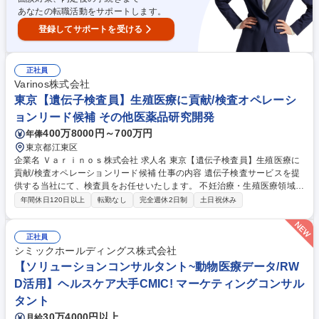
あなたの転職活動をサポートします。
登録してサポートを受ける
正社員
Varinos株式会社
東京【遺伝子検査員】生殖医療に貢献/検査オペレーシ
ョンリード候補 その他医薬品研究開発
400万8000円～700万円
年俸
東京都江東区
企業名 Ｖａｒｉｎｏｓ株式会社 求人名 東京【遺伝子検査員】生殖医療に
貢献/検査オペレーションリード候補 仕事の内容 遺伝子検査サービスを提
供する当社にて、検査員をお任せいたします。 不妊治療・生殖医療領域に
おける検体の受領から前処理、実験（PCR等）、データ確認、品質管理に
年間休日120日以上
転勤なし
完全週休2日制
土日祝休み
いたるラボオペレーション全般を担います。 ■生殖医療・遺伝子検査領域
の検査業務全般（検体前処理、核酸抽出、PCR関連のウェット作業中心）
■検体受領から厳格なデータ・記録の管理 ■ラポ全体の品質維持・精度管
正社員
理・異常時の原因分析と改善提案 ■R&D部門と連携した新規検査の立ち上
シミックホールディングス株式会社
げや運用フロー構築 ■チーム内のスケジュール管理や業務分担。正確性と
【ソリューションコンサルタント~動物医療データ/RW
再現性を追求し高品質な検査を安定的に実施します。 【業務内容の変更範
D活用】ヘルスケア大手CMIC! マーケティングコンサル
囲】当社の指定する業務 募集職種 東京【遺伝子検査員】生殖医療に貢献/
タント
検査オペレーションリード候補
30万4000円以上
月給