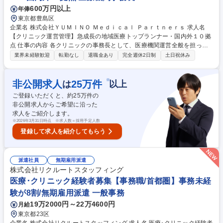
600万円以上
年俸
東京都豊島区
企業名 株式会社ＹＵＭＩＮＯ Ｍｅｄｉｃａｌ Ｐａｒｔｎｅｒｓ 求人名
【クリニック運営管理】急成長の地域医療トップランナー・国内外１０拠
点 仕事の内容 各クリニックの事務長として、医療機関運営全般を担って
いただきます。医師、看護師、リハ職、訪問診療コーディネーター、事務
業界未経験歓迎
転勤なし
退職金あり
完全週休2日制
土日祝休み
職など多職種と連携しながら、拠点運営を円滑に進める重要ポジションで
す。 (1)医療機関の日常運営管理、現場オペレーションの整備 (2)スタッフ
マネジメント、各部門との連携調整 (3)医療現場における課題抽出、業務
※
非公開求人
25
万件
は
以上
改善の企画・実行 (4)地域連携、紹介元・関係機関対応 (5)数値管理、予実
ご登録いただくと、約
25
万件の
管理、運営状況のレポーティング (6)経営方針を現場へ落とし込むための
非公開求人からご希望に沿った
調整・推進 募集職種 【クリニック運営管理】急成長の地域医療トップラ
求人をご紹介します。
ンナー・国内外１０拠点
※
2026年3月31日時点 ※求人数＝採用予定人数
登録して求人を紹介してもらう
派遣社員
無期雇用派遣
株式会社リクルートスタッフィング
医療･クリニック経験者募集【事務職/首都圏】事務未経
験が8割/無期雇用派遣 一般事務
19万2000円～22万4600円
月給
東京都23区