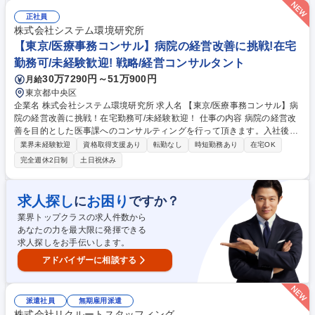
た請求内容の精査 ◆査定関連業務：〇保険金支払可否にかかる獣医学的判
断 〇獣医学的見解に基づく保険金支払基準の検討・策定※訪問調査は宿泊
正社員
を伴う出張も場合があります。その他、査定スタッフに対する獣医療研修
株式会社システム環境研究所
も行って頂きます。 募集職種 【不正請求調査/獣医師専門職】在宅◎/キャ
【東京/医療事務コンサル】病院の経営改善に挑戦!在宅
リアチェンジ /第一ライフグループ
勤務可/未経験歓迎! 戦略/経営コンサルタント
30万7290円～51万900円
月給
東京都中央区
企業名 株式会社システム環境研究所 求人名 【東京/医療事務コンサル】病
院の経営改善に挑戦！在宅勤務可/未経験歓迎！ 仕事の内容 病院の経営改
善を目的とした医事課へのコンサルティングを行って頂きます。入社後は
同行を通じたOJTを中心に業務に慣れていただき、ゆくゆくは部署のリー
業界未経験歓迎
資格取得支援あり
転勤なし
時短勤務あり
在宅OK
ダーとして中心となっていただく事を期待しています。 【具体的に】病院
完全週休2日制
土日祝休み
の経営層や医事課に対して、診療報酬請求精度改善のコンサルティングを
行って頂きます。請求漏れの確認、査定・返戻の分析・対策立案等、診療
報酬請求精度の改善を図ります。大学病院をはじめ大規模な病院の経営改
求人探し
お困り
に
ですか？
善に携わる事ができ、経験、やりがいともに大きな仕事になります。 募集
業界トップクラスの求人件数から
職種 【東京/医療事務コンサル】病院の経営改善に挑戦！在宅勤務可/未経
あなたの力を最大限に発揮できる
験歓迎！
求人探しをお手伝いします。
アドバイザーに相談する
派遣社員
無期雇用派遣
株式会社リクルートスタッフィング