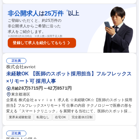
範囲 1.歯科医院に出向いてのクライアントワーク 歯科医院を5～8件程度
ご担当頂く想定です。出張の可能性もあります。 2.営業（無料カウンセリ
ング） 当社は100％反響営業です。お問い合わせ頂いた歯科医院を対象に
※
非公開求人
25
万件
は
以上
無料カウンセリング（商談）を行います。原則訪問ですが、歯科医院の所
ご登録いただくと、約
25
万件の
在地によりZOOMの実施になる場合もあります 3.秘書業務 代表の秘書業
非公開求人からご希望に沿った
務・社内業務をお任せします。おおよそテレワークで進められます。 募集
求人をご紹介します。
職種 【東京】歯科医院の経営＆チーム作りを支援/直行直帰・テレワーク
※
2026年3月31日時点 ※求人数＝採用予定人数
有/裁量◎
登録して求人を紹介してもらう
正社員
株式会社avriot
未経験OK 【医師のスポット採用担当】フルフレックス
×リモート可 採用人事
28万5715円～42万8571円
月給
東京都港区
企業名 株式会社ａｖｒｉｏｔ 求人名 ☆未経験OK☆【医師のスポット採用
担当】フルフレックス×リモート可 仕事の内容 テクノロジーで医療の形を
変える「スマートクリニック」を展開する当社にて、医師のスポット採用
担当を募集します。非常勤・スポット医師の採用・シフトマッチング業務
業界未経験歓迎
転勤なし
在宅OK
完全週休2日制
をメインにお任せします。 ■医師のスポット採用・マッチング業務（メイ
ン業務）：クリニックの診療・シフト状況に応じた、非常勤・スポット医
師の募集・発注業務/提携会社や人材エージェントとの調整、契約・請求関
正社員