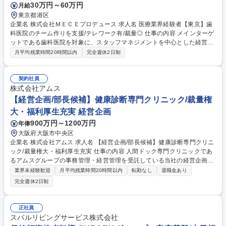
30万円～60万円
月給
東京都港区
企業名 株式会社ＭＥＣＥプロデュース 求人名 医療業界経験者【東京】歯
科医院のチーム作りを支援/テレワーク有/裁量◎ 仕事の内容 メインターゲ
ットである歯科医院を対象に、スタッフマネジメントを中心とした経営実
務サポート業務をお任せします。 業務内容の変更の範囲：当社の定める範
月平均残業時間20時間以内
完全週休2日制
囲 1.歯科医院に出向いてのクライアントワーク 歯科医院を5～8件程度ご
担当頂く想定です。出張の可能性もあります。 2.営業（無料カウンセリン
グ） 当社は100％反響営業です。お問い合わせ頂いた歯科医院を対象に無
契約社員
料カウンセリング（商談）を行います。原則訪問ですが、歯科医院の所在
株式会社アムス
地によりZOOMの実施になる場合もあります 3.秘書業務 代表の秘書業務・
【経営企画/部長候補】健康診断専門クリニック/裁量権
社内業務をお任せします。おおよそテレワークで進められます。 募集職種
大・福利厚生充実 経営企画
医療業界経験者【東京】歯科医院のチーム作りを支援/テレワーク有/裁量
900万円～1200万円
年俸
◎
大阪府大阪市中央区
企業名 株式会社アムス 求人名 【経営企画/部長候補】健康診断専門クリニ
ック/裁量権大・福利厚生充実 仕事の内容 人間ドック専門クリニックであ
るアムスグループの事務管理・経営管理を受託している当社の経営企画室
の部長候補として、人間ドック営業に関する戦略企画全般を担い、以下の
業界未経験歓迎
月平均残業時間20時間以内
転勤なし
退職金あり
業務にかかわっていただきます。 ◆経営企画室の部長候補として人間ドッ
完全週休2日制
ク営業に関する戦略企画全般を担い、以下業務に関わっていただきます。
・営業（渉外）活動の管理（訪問状況の管理、渉外担当者の活動管理） ・
人間ドック受診者増加のための営業戦略の立案、指揮・指導 ・人間ドック
正社員
に関する商品企画、広報的な戦略 募集職種 【経営企画/部長候補】健康診
スバルリビングサービス株式会社
断専門クリニック/裁量権大・福利厚生充実