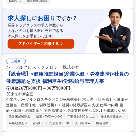
各院の院長と連携しながら、採用・労務・在庫・業務改善など本部機能の
転勤なし
完全週休2日制
整理、運用改善などの統括をお任せします。 5クリニックを統括する本部
にて組織強化を担います。 (1)組織統括：各院を巡回し、院長・現場スタ
ッフと連携した業務改善やオペレーションの整理。 (2)人事労務：法人全
求人探し
お困り
に
ですか？
体の採用活動、スタッフの労務管理やフォロー。 (3)本部機能の運用改
業界トップクラスの求人件数から
善：在庫管理や事務フローの整備。 完成された組織ではなく、現場の声を
あなたの力を最大限に発揮できる
拾い周囲と関係を築きながら仕組みを整えていく、法人全体の底上げを図
求人探しをお手伝いします。
るポジションです。 募集職種 【本部運営責任者候補】複数の歯科医院を
支える事務局長／組織づくり・業務改善
アドバイザーに相談する
正社員
パーソルクロステクノロジー株式会社
【総合職】<健康推進担当(産業保健・労務連携)>社員の
健康課題を支援 福利厚生/労務/給与管理人事
26万6000円～36万5000円
月給
東京都新宿区
企業名 パーソルクロステクノロジー株式会社 求人名 【総合職】＜健康推
進担当（産業保健・労務連携）＞社員の健康課題を支援 仕事の内容 傷
病・休職・復職対応と 管理職支援・現場支援を中心にPJTを組成しながら
仕組みづくり・制度運用の高度化制度設計や運用業務に関わっていた抱き
業界未経験歓迎
副業・WワークOK
年間休日120日以上
資格取得支援あり
ます。 ■傷病・休復職対応：相談対応、産業医連携、復職面談設計・同
時短勤務あり
在宅OK
完全週休2日制
土日祝休み
服装自由
席・記録 ■管理職・現場支援：メンタル不調等の相談対応、人事・産業医
間の調整 ■仕組みづくり・高度化：対応ルールの整備・標準化、研修資料