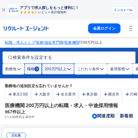
アプリで求人探しをもっと便利に！
インストール
レビュー高評価
無料
会員ログイン
/
/
/
転職・求人トップ
医療/福祉専門職
医療機関
200万円以上
検索条件を設定する
勤務地
職種
200万円以上
こだわり条件
雇用形態
1
勤務地の追加設定を忘れていませんか？
東京23区
大阪市
名古屋市
東京都
横浜市
川崎
医療機関 200万円以上の転職・求人・中途採用情報
967
件以上
関連度順
新着順
1
〜
100
件目を表示中
正社員