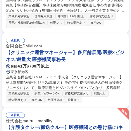
企業名 株式会社リクルートスタッフィング 求人名 医療･クリニック経験者
募集【事務職/首都圏】事務未経験が8割/無期雇用派遣 仕事の内容 期間の
定めがない雇用契約（無期雇用契約）を締結し、大手有名企業を中心とし
た取引先で働く「事務職」です。コールセンター業務はございません◎ 入
業界未経験歓迎
無期雇用派遣
年間休日120日以上
資格取得支援あり
社前にオンライン研修があるため未経験でもご安心ください！ 【魅力】■
月平均残業時間20時間以内
転勤なし
時短勤務あり
在宅OK
就業先：総合商社や大手メーカー、金融機関など、大手有名企業がメイ
完全週休2日制
土日祝休み
ン。駅から近いオフィス街で働けます！入社後も育てる気持ちで受け入れ
てくださるため、安心して長期的に就業できる環境です。（実際に1社で
正社員
の平均勤続年数は2年以上。直接雇用になる方も年々増えています！） ■
合同会社DMM.com
働きやすさ：残業は少なめ。帰りにお買い物をしたり、舞台を見に行った
【クリニック運営マネージャー】多店舗展開/医療×ビジ
りなど、プライベートも充実させている方が多いです！ 募集職種 医療･ク
リニック経験者募集【事務職/首都圏】事務未経験が8割/無期雇用派遣
ネス/裁量大 医療機関事務長
41万6700円以上
月給
東京都港区
企業名 合同会社ＤＭＭ．ｃｏｍ 求人名 【クリニック運営マネージャー】
多店舗展開/医療×ビジネス/裁量大 仕事の内容 提携医療法人の対面診療ク
リニックにおいて、医療現場とビジネスサイドのハブとなり、多店舗展開
を円滑に進める運営業務全般をお任せします。集患マーケティングからオ
業界未経験歓迎
副業・WワークOK
資格取得支援あり
転勤なし
ペレーション管理、外部連携まで幅広く担当 いただきます。【具体的に
時短勤務あり
在宅OK
土日祝休み
服装自由
は】集患とマーケティング(オフライン広告の立案実行、CRM施策検討、
内覧会実施等)、オペレーション管理(予約システム対応、棚卸し実務、承
認システム申請等)、リレーション構築(外部業者連携、イオンとの連携、
正社員
病診連携等)、総務IT(現場困りごと対応、事務長補佐等)を担当いただきま
株式会社mairu mobility
す。 募集職種 【クリニック運営マネージャー】多店舗展開/医療×ビジネ
【介護タクシー/搬送クルー】医療機関との懸け橋に/キ
ス/裁量大