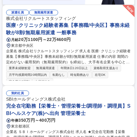
派遣社員
無期雇用派遣
株式会社リクルートスタッフィング
医療･クリニック経験者募集【事務職/中央区】事務未経
験が8割/無期雇用派遣 一般事務
20万1100円～22万4600円
月給
東京都中央区
企業名 株式会社リクルートスタッフィング 求人名 医療･クリニック経験者
募集【事務職/中央区】事務未経験が8割/無期雇用派遣 仕事の内容 期間の
定めがない雇用契約（無期雇用契約）を締結し、大手有名企業を中心とし
た取引先で働く「事務職」です。コールセンター業務はございません◎ 入
業界未経験歓迎
無期雇用派遣
年間休日120日以上
資格取得支援あり
社前にオンライン研修があるため未経験でもご安心ください！ 【魅力】■
月平均残業時間20時間以内
転勤なし
時短勤務あり
在宅OK
就業先：総合商社や大手メーカー、金融機関など、大手有名企業がメイ
完全週休2日制
土日祝休み
ン。駅から近いオフィス街で働けます！入社後も育てる気持ちで受け入れ
てくださるため、安心して長期的に就業できる環境です。（実際に1社で
契約社員
の平均勤続年数は2年以上。直接雇用になる方も年々増えています！） ■
SBIホールディングス株式会社
働きやすさ：残業は少なめ。帰りにお買い物をしたり、舞台を見に行った
完全在宅勤務【栄養士・管理栄養士/調理師・調理員】S
りなど、プライベートも充実させている方が多いです！ 募集職種 医療･ク
リニック経験者募集【事務職/中央区】事務未経験が8割/無期雇用派遣
BIヘルスケア(株)へ出向 管理栄養士
350万円～400万円
年俸
東京都港区
企業名 ＳＢＩホールディングス株式会社 求人名 ★完全在宅勤務【栄養