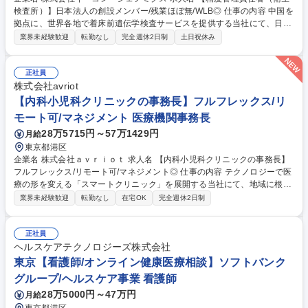
検査所）】日本法人の創設メンバー/残業ほぼ無/WLB◎ 仕事の内容 中国を
拠点に、世界各地で着床前遺伝学検査サービスを提供する当社にて、日本
での事業展開に伴い、精度管理責任者（衛生検査所）を募集します。 【具
業界未経験歓迎
転勤なし
完全週休2日制
土日祝休み
体的には】 ■精度管理責任者業務 ■遺伝子関連・染色体検査の精度の確保
に係る責任者業務 ■着床前ゲノム関連検査業務 ※遺伝子関連・染色体検査
の精度の確保に係る責任者を兼務いただきます 【業務内容の変更の範囲】
正社員
当社業務全般 募集職種 【精度管理責任者（衛生検査所）】日本法人の創
株式会社avriot
設メンバー/残業ほぼ無/WLB◎
【内科小児科クリニックの事務長】フルフレックス/リ
モート可/マネジメント 医療機関事務長
28万5715円～57万1429円
月給
東京都港区
企業名 株式会社ａｖｒｉｏｔ 求人名 【内科小児科クリニックの事務長】
フルフレックス/リモート可/マネジメント◎ 仕事の内容 テクノロジーで医
療の形を変える「スマートクリニック」を展開する当社にて、地域に根ざ
した内科・小児科クリニックの円滑な運営と成長を牽引する「事務長」を
業界未経験歓迎
転勤なし
在宅OK
完全週休2日制
募集します。 担当エリア内の各院を巡回・統括し、以下の業務をお任せし
ます。 ■クリニックの運営管理・統括 ■スタッフマネジメント・教育 ■院
長（理事長）の経営サポート・数値管理 ■現場フォロー・開院準備サポー
正社員
ト （業務の変更の範囲：当社業務全般） 募集職種 【内科小児科クリニッ
ヘルスケアテクノロジーズ株式会社
クの事務長】フルフレックス/リモート可/マネジメント◎
東京【看護師/オンライン健康医療相談】ソフトバンク
グループ/ヘルスケア事業 看護師
28万5000円～47万円
月給