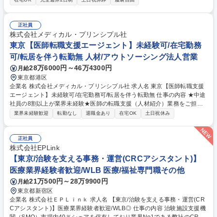
経験を活かして新たなキャリアに挑戦可能 メンバーの多くがCRO 未経験
で入社しています。今までの知識や経験を活かし、治験領域の専門性を高
めることができます。※フリーコメントに続く 募集職種 【東京】医用画
正社員
像解析職 未経験歓迎/放射線技師資格を活かしキャリアチェンジ
株式会社メディカル・プリンシプル社
東京【医師転職支援エージェント】未経験可/在宅勤務
可/転居を伴う転勤無 人材/アウトソーシング法人営業
28万6000円～46万4300円
月給
東京都港区
企業名 株式会社メディカル・プリンシプル社 求人名 東京【医師転職支援
エージェント】未経験可/在宅勤務可/転居を伴う転勤無 仕事の内容 ★中途
社員の8割以上が業界未経験★医師の転職支援（人材紹介）業務をご担当
いただきます。医師と医療機関、双方を担当する両面営業で、両者の懸け
業界未経験歓迎
転勤なし
退職金あり
在宅OK
土日祝休み
橋となり、日本の医療を支える仕事です。 【具体的には】■医師の希望条
件ヒアリング、求職ニーズ獲得■医療機関の採用コンサルティング、求人
獲得■医師、医療機関への提案、条件交渉■医療機関訪問■医師、医療機関
正社員
の紹介後フォロー、定期フォロー、新規ニーズ開拓 募集職種 東京【医師
株式会社EPLink
転職支援エージェント】未経験可/在宅勤務可/転居を伴う転勤無
【東京/治験を支える事務・運営(CRCアシスタント)】
医療業界経験者歓迎/WLB 医療/福祉専門職その他
21万500円～28万9900円
月給
東京都新宿区
企業名 株式会社ＥＰＬｉｎｋ 求人名 【東京/治験を支える事務・運営(CR
Cアシスタント)】医療業界経験者歓迎/WLB◎ 仕事の内容 治験施設支援機