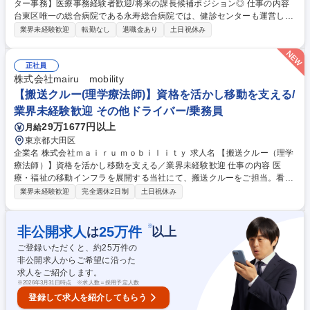
ター事務】医療事務経験者歓迎/将来の課長候補ポジション◎ 仕事の内容
台東区唯一の総合病院である永寿総合病院では、健診センターも運営して
おります。本ポジションの健診センターの事務局での勤務となります。医
業界未経験歓迎
転勤なし
退職金あり
土日祝休み
療業界での経験を活かして活躍が可能なポジションです。 【業務内容】■
請求業務全般 ■予防医療センター運営業務 ■健康保険組合、代行機関等の
契約業務 ■センター内システム、医療機器等に関する契約、管理 ■学会等
正社員
への提出データ作成、統計作成 ■部署間の調整・医師の勤務調整 等 募集
株式会社mairu mobility
職種 【健診センター事務】医療事務経験者歓迎/将来の課長候補ポジショ
【搬送クルー(理学療法師)】資格を活かし移動を支える/
ン◎
業界未経験歓迎 その他ドライバー/乗務員
29万1677円以上
月給
東京都大田区
企業名 株式会社ｍａｉｒｕ ｍｏｂｉｌｉｔｙ 求人名 【搬送クルー（理学
療法師）】資格を活かし移動を支える／業界未経験歓迎 仕事の内容 医
療・福祉の移動インフラを展開する当社にて、搬送クルーをご担当。看護
師資格を活かして車両に同乗し、移動が困難な利用者様の移動をサポート
業界未経験歓迎
完全週休2日制
土日祝休み
します。車内でのバイタルチェックや移動のケアを通じて、安心の搬送 を
提供します。■予約情報を確認し必要なケア内容を整理 ■車両の運転（二
種免許取得支援あり） ■移動・移乗のサポートとお声がけ ■車内でのバイ
※
非公開求人
25
万件
は
以上
タルや体調のチェック ■家族や病院・介護施設職員との調整 【仕事の魅
ご登録いただくと、約
25
万件の
力】患者様に直接向き合い安心を届けるプロとして活躍可能。乗車前後を
非公開求人からご希望に沿った
含む搬送体験全体の設計に関わるやりがいがあります。 募集職種 【搬送
求人をご紹介します。
クルー（理学療法師）】資格を活かし移動を支える／業界未経験歓迎
※
2026年3月31日時点 ※求人数＝採用予定人数
登録して求人を紹介してもらう