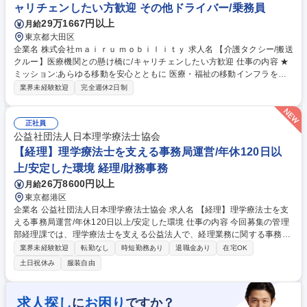
ャリチェンしたい方歓迎 その他ドライバー/乗務員
29万1667円以上
月給
東京都大田区
企業名 株式会社ｍａｉｒｕ ｍｏｂｉｌｉｔｙ 求人名 【介護タクシー/搬送
クルー】医療機関との懸け橋に/キャリチェンしたい方歓迎 仕事の内容 ★
ミッション:あらゆる移動を安心とともに 医療・福祉の移動インフラを展
開する当社にて利用者の移動を支える搬送クルー業務をご担当。車両に乗
業界未経験歓迎
完全週休2日制
り看護師や介護福祉士等の専門資格を持つ 仲間と安全で快適な搬送手段を
届けるプロとして直接患者に向き合います■予約情報を確認し必要なケア
内容を整理 ■第二種免許での車両運転と入社後の取得支援あり ■移動・移
正社員
乗のサポートや丁寧なお声がけ ■車内でのバイタルや体調のチェック ■ご
公益社団法人日本理学療法士協会
家族や病院・介護施設職員とのやりとりや調整 募集職種 【介護タクシー/
【経理】理学療法士を支える事務局運営/年休120日以
搬送クルー】医療機関との懸け橋に/キャリチェンしたい方歓迎
上/安定した環境 経理/財務事務
26万8600円以上
月給
東京都港区
企業名 公益社団法人日本理学療法士協会 求人名 【経理】理学療法士を支
える事務局運営/年休120日以上/安定した環境 仕事の内容 今回募集の管理
部経理課では、理学療法士を支える公益法人で、経理業務に関する事務全
般を担当いただきます。 【具体的には】 ■年会費・研修会参加費等の請求
業界未経験歓迎
転勤なし
時短勤務あり
退職金あり
在宅OK
■会員管理システム操作 ■問い合わせ対応(電話・メール) ■入出金の管理 ■
土日祝休み
服装自由
請求書発行 ■支払処理（旅費、経費、謝金他） ■関連団体経理業務 ■委員
会支援 ■その他事務業務 募集職種 【経理】理学療法士を支える事務局運
営/年休120日以上/安定した環境
求人探し
お困り
に
ですか？