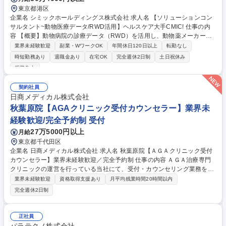
東京都港区
企業名 シミックホールディングス株式会社 求人名 【ソリューションコン
サルタント~動物医療データ/RWD活用】ヘルスケア大手CMIC! 仕事の内
容 【概要】動物病院の診療データ（RWD）を活用し、動物薬メーカーや
ペットヘルスケア企業を顧客に課題解決策の企画・提案を担います。市場
業界未経験歓迎
副業・WワークOK
年間休日120日以上
転勤なし
分析や新製品導入支援、PMS/エビデンス構築まで幅広く事業を牽引しま
時短勤務あり
退職金あり
在宅OK
完全週休2日制
土日祝休み
す。 【詳細】(1)顧客課題のヒアリング・構造化・提案書作成 (2)RWDお
服装自由
よびAI分析基盤を活用した市場・競合分析(4)営業・マーケティング支援
(5)PMS(製造販売後調査)や学術エビデンス構築支援(6)動物病院向けデー
契約社員
タソリューションの提供(7)新製品導入/企画/開発支援、他 ★動物医療の専
日商メディカル株式会社
門知識は入社後キャッチアップ可能。単なるデータ分析ではなく、データ
秋葉原院【AGAクリニック受付カウンセラー】業界未
を顧客の意思決定やビジネス成果へつなげるコンサルティングを担当しま
す。 募集職種 【ソリューションコンサルタント~動物医療データ/RWD活
経験歓迎/完全予約制 受付
用】ヘルスケア大手CMIC!
27万5000円以上
月給
東京都千代田区
企業名 日商メディカル株式会社 求人名 秋葉原院【ＡＧＡクリニック受付
カウンセラー】業界未経験歓迎／完全予約制 仕事の内容 ＡＧＡ治療専門
クリニックの運営を行っている当社にて、受付・カウンセリング業務をお
任せいたします。患者様一人ひとりのお悩みに深く寄り添い、不安や疑問
業界未経験歓迎
資格取得支援あり
月平均残業時間20時間以内
を解消し最適な治療をご提案していくポジションです ■受付業務：来院患
完全週休2日制
者様のご案内、電話対応、予約・カルテ管理、処方、施術全般を丁寧にお
任せします。 ■カウンセリング業務：問診に基づく症状の聞き取り、マイ
クロスコープによる頭皮状態の詳細確認、最適な治療内容の説明やご提
正社員
案、契約手続等を実施します。 ※完全予約制で落ち着いて対応可能です。