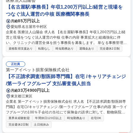
連の手続き/医師のシフト確定から勤務当日までのスムーズな連携・フォロ
医療法人山陽会
ー・管理 ■派遣事業の立ち上げ・運営サポート：人材派遣事業のスタート
【名古屋駅/事務長】年収1,200万円以上/経営と現場を
に向けた各種届出・書類作成のサポート等 募集職種 ☆未経験OK☆【医師
つなぐ法人運営の中核 医療機関事務長
のスポット採用担当】フルフレックス×リモート可
85万円以上
月給
愛知県名古屋市中村区
企業名 医療法人山陽会 求人名 【名古屋駅/事務長】年収1,200万円以上/経
営と現場をつなぐ法人運営の中核 仕事の内容 事業拡大と組織強化に伴
い、クリニックの運営全体を担う事務長を募集します。 単なる事務管理で
はなく、数値管理・法令理解・現場運営・対外折衝まで含めて、経営と現
資格取得支援あり
転勤なし
時短勤務あり
退職金あり
完全週休2日制
場をつなぐ中核ポジションです。 ・診療報酬請求に関する進捗、件数、返
戻、査定の管理 ・医療事務現場におけるレセプト送信、返戻対応業務の統
括 ・訪問看護部門の運営管理 ・関連法令、診療報酬、制度改定等の確認
正社員
および運営への反映 ・法律、制度文書、通知文等を読み解いたうえでの実
第一アイペット損害保険株式会社
務判断 ・銀行との折衝、金融機関対応 ・業務改善、数値分析、課題抽出
【不正請求調査/獣医師専門職】在宅 /キャリアチェンジ
と改善実行 ・運営全体を踏まえた実務管理 募集職種 【名古屋駅/事務長】
/第一ライフグループ 支払審査個人担当
年収1,200万円以上/経営と現場をつなぐ法人運営の中核
33万4900円以上
月給
東京都江東区
企業名 第一アイペット損害保険株式会社 求人名 【不正請求調査/獣医師専
門職】在宅◎/キャリアチェンジ /第一ライフグループ 仕事の内容 第一ライ
フグループの100％子会社の当社にて保険金の請求に対して、動物病院の
明細から治療内容や病気を調べ、保険金のお支払いが可能かどうか判断頂
業界未経験歓迎
年間休日120日以上
時短勤務あり
在宅OK
く不正請求調査・査定業務をお任せいたします。 【詳細】◆不正請求調査
完全週休2日制
土日祝休み
業務：〇動物病院への訪問調査・指導 〇カルテ・診療明細書の分析を通じ