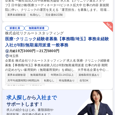
企業名 一般社団法人日中医療観光協会 求人名 【クリニック運営スタッ
フ】日中架け橋/医療コーディネーター/ビジネス拡大中 仕事の内容 新規開
院に伴い、クリニックの運営を支える「運営担当」を募集します。 現場と
経営をつなぐポジションとして、幅広い業務に柔軟に対応いただける方を
業界未経験歓迎
転勤なし
完全週休2日制
歓迎します。 将来的には、クリニック運営の中核メンバーとして、業務改
善や組織運営にも主体的に関わっていただくことを期待しています。 【主
な業務】・事務長のサポート業務全般 ・クリニックの日常運営管理・スタ
派遣社員
無期雇用派遣
ッフのシフト管理・勤怠確認 ・外部業者との連絡・調整 ・その他、クリ
株式会社リクルートスタッフィング
ニック運営に関わる業務全般 募集職種 【クリニック運営スタッフ】日中
医療･クリニック経験者募集【事務職/埼玉】事務未経験
架け橋/医療コーディネーター/ビジネス拡大中
入社が8割/無期雇用派遣 一般事務
19万3000円～21万5800円
月給
埼玉県
企業名 株式会社リクルートスタッフィング 求人名 医療･クリニック経験者
募集【事務職/埼玉】事務未経験入社が8割/無期雇用派遣 仕事の内容 期間
の定めがない雇用契約（無期雇用契約）を締結し、大手有名企業を中心と
した取引先で働く「事務職」です。コールセンター業務はございません◎
業界未経験歓迎
無期雇用派遣
年間休日120日以上
資格取得支援あり
入社前にオンライン研修があるため未経験でもご安心ください！ 【魅力】
月平均残業時間20時間以内
転勤なし
時短勤務あり
在宅OK
■就業先：総合商社や大手メーカー、金融機関など、大手有名企業がメイ
完全週休2日制
土日祝休み
ン。駅から近いオフィス街で働けます！入社後も育てる気持ちで受け入れ
てくださるため、安心して長期的に就業できる環境です。（実際に1社で
求人探し
入社まで
から
の平均勤続年数は2年以上。直接雇用になる方も年々増えています！） ■
働きやすさ：残業は少なめ。帰りにお買い物をしたり、舞台を見に行った
サポートします！
りなど、プライベートも充実させている方が多いです！ 募集職種 医療･ク
求人の紹介をはじめ、書類添削や
リニック経験者募集【事務職/埼玉】事務未経験入社が8割/無期雇用派遣
面談対策、内定後の手続きまで