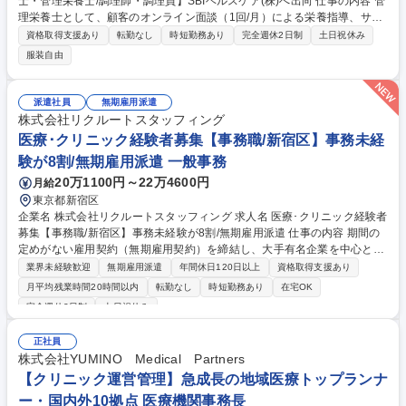
士・管理栄養士/調理師・調理員】SBIヘルスケア(株)へ出向 仕事の内容 管
理栄養士として、顧客のオンライン面談（1回/月）による栄養指導、サポ
ートと顧客からのチャットの返信業務などをお任せいたします。 【企業の
資格取得支援あり
転勤なし
時短勤務あり
完全週休2日制
土日祝休み
特徴】■今後拡大が見込まれるヘルスケア業界において、事業の立ち上げ
服装自由
グロースの経験を積むことができます ■プライム市場上場であるSBIホー
ルディングス株式会社傘下という職の安定性はありつつも、経営の自由度
は高く、伸び伸びとした活動が可能 ■他社との提携や新規事業の企画等の
派遣社員
無期雇用派遣
重要業務に関与することが出来ます 募集職種 ★完全在宅勤務【栄養士・
株式会社リクルートスタッフィング
管理栄養士/調理師・調理員】SBIヘルスケア(株)へ出向
医療･クリニック経験者募集【事務職/新宿区】事務未経
験が8割/無期雇用派遣 一般事務
20万1100円～22万4600円
月給
東京都新宿区
企業名 株式会社リクルートスタッフィング 求人名 医療･クリニック経験者
募集【事務職/新宿区】事務未経験が8割/無期雇用派遣 仕事の内容 期間の
定めがない雇用契約（無期雇用契約）を締結し、大手有名企業を中心とし
た取引先で働く「事務職」です。コールセンター業務はございません◎ 入
業界未経験歓迎
無期雇用派遣
年間休日120日以上
資格取得支援あり
社前にオンライン研修があるため未経験でもご安心ください！ 【魅力】■
月平均残業時間20時間以内
転勤なし
時短勤務あり
在宅OK
就業先：総合商社や大手メーカー、金融機関など、大手有名企業がメイ
完全週休2日制
土日祝休み
ン。駅から近いオフィス街で働けます！入社後も育てる気持ちで受け入れ
てくださるため、安心して長期的に就業できる環境です。（実際に1社で
正社員
の平均勤続年数は2年以上。直接雇用になる方も年々増えています！） ■
株式会社YUMINO Medical Partners
働きやすさ：残業は少なめ。帰りにお買い物をしたり、舞台を見に行った
【クリニック運営管理】急成長の地域医療トップランナ
りなど、プライベートも充実させている方が多いです！ 募集職種 医療･ク
リニック経験者募集【事務職/新宿区】事務未経験が8割/無期雇用派遣
ー・国内外10拠点 医療機関事務長