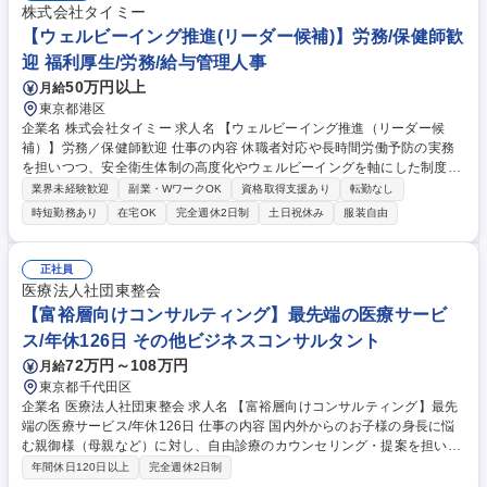
株式会社タイミー
【ウェルビーイング推進(リーダー候補)】労務/保健師歓
迎 福利厚生/労務/給与管理人事
50万円以上
月給
東京都港区
企業名 株式会社タイミー 求人名 【ウェルビーイング推進（リーダー候
補）】労務／保健師歓迎 仕事の内容 休職者対応や長時間労働予防の実務
を担いつつ、安全衛生体制の高度化やウェルビーイングを軸にした制度設
計をお任せします。再発防止・予防を前提とした組織全体の仕組みづくり
業界未経験歓迎
副業・WワークOK
資格取得支援あり
転勤なし
を主導する役割です。 ■ ウェルビーイング領域の設計・高度化 ・健康管
時短勤務あり
在宅OK
完全週休2日制
土日祝休み
服装自由
理体制の進化・休職再発防止設計 ・長時間労働予防設計・ウェルビーイン
グ指標の設計／可視化 ■ 実務推進 ・休職／体調不良者対応 ・ストレスチ
ェック、衛生委員会運営 募集職種 【ウェルビーイング推進（リーダー候
正社員
補）】労務／保健師歓迎
医療法人社団東整会
【富裕層向けコンサルティング】最先端の医療サービ
ス/年休126日 その他ビジネスコンサルタント
72万円～108万円
月給
東京都千代田区
企業名 医療法人社団東整会 求人名 【富裕層向けコンサルティング】最先
端の医療サービス/年休126日 仕事の内容 国内外からのお子様の身長に悩
む親御様（母親など）に対し、自由診療のカウンセリング・提案を担いま
す。丁寧なヒアリングを通じて不安を解消し、最適な治療プランを提案す
年間休日120日以上
完全週休2日制
る役割です。 ・来院された親御様（母親等）への身長治療に関するコンサ