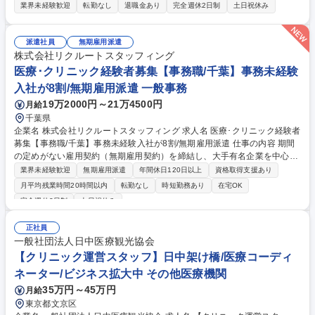
療の補助的なサポートをご担当頂きます。夜間業務は車の運転を伴う医師
業界未経験歓迎
転勤なし
退職金あり
完全週休2日制
土日祝休み
のサポート業務、日勤業務については事務作業が中心※悠翔会に派遣。
【詳細】・往診に向けた医療物品の準備・患者や連携医師と各種電話対
応・往診が入った場合の患者宅へ運転・往診時、患者宅での物品の準備や
派遣社員
無期雇用派遣
片付け等医師の診療補助業務・電子カルテ入力や管理データの入力・スタ
株式会社リクルートスタッフィング
ッフ研修等の企画検討・HOT診断書の作成や診療情報提供書のFAX・死亡
医療･クリニック経験者募集【事務職/千葉】事務未経験
診断書の説明と受け渡し等往診時の診療のサポートに付随する業務全般・
入社が8割/無期雇用派遣 一般事務
各種書類作成/統計管理業務/電話対応/車両管理等・診療の事務サポート 募
19万2000円～21万4500円
月給
集職種 【訪問診療夜間同行スタッフ/関東】運転免許必須/夜勤出来る方歓
迎/年休120日
千葉県
企業名 株式会社リクルートスタッフィング 求人名 医療･クリニック経験者
募集【事務職/千葉】事務未経験入社が8割/無期雇用派遣 仕事の内容 期間
の定めがない雇用契約（無期雇用契約）を締結し、大手有名企業を中心と
した取引先で働く「事務職」です。コールセンター業務はございません◎
業界未経験歓迎
無期雇用派遣
年間休日120日以上
資格取得支援あり
入社前にオンライン研修があるため未経験でもご安心ください！ 【魅力】
月平均残業時間20時間以内
転勤なし
時短勤務あり
在宅OK
■就業先：総合商社や大手メーカー、金融機関など、大手有名企業がメイ
完全週休2日制
土日祝休み
ン。駅から近いオフィス街で働けます！入社後も育てる気持ちで受け入れ
てくださるため、安心して長期的に就業できる環境です。（実際に1社で
正社員
の平均勤続年数は2年以上。直接雇用になる方も年々増えています！） ■
一般社団法人日中医療観光協会
働きやすさ：残業は少なめ。帰りにお買い物をしたり、舞台を見に行った
【クリニック運営スタッフ】日中架け橋/医療コーディ
りなど、プライベートも充実させている方が多いです！ 募集職種 医療･ク
リニック経験者募集【事務職/千葉】事務未経験入社が8割/無期雇用派遣
ネーター/ビジネス拡大中 その他医療機関
35万円～45万円
月給
東京都文京区