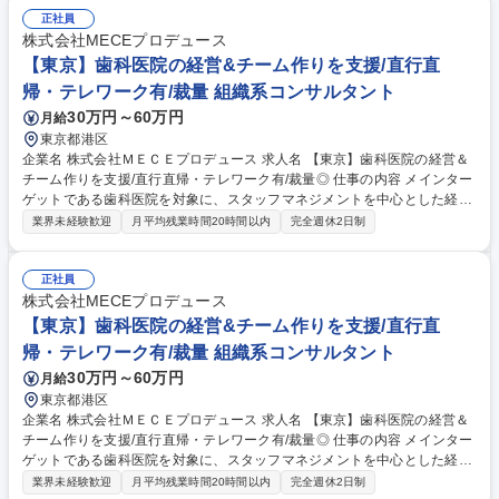
じた母子保健・児童福祉に関する最新トピックや医学知識のアップデー
正社員
ト・共有 ■医学的な記事や資料作成 ※「その他労働条件の備考」に続きを
株式会社MECEプロデュース
記載 募集職種 医療サポート統括◎子育て支援サービス/自治体保健師の経
【東京】歯科医院の経営&チーム作りを支援/直行直
験者歓迎！
帰・テレワーク有/裁量 組織系コンサルタント
30万円～60万円
月給
東京都港区
企業名 株式会社ＭＥＣＥプロデュース 求人名 【東京】歯科医院の経営＆
チーム作りを支援/直行直帰・テレワーク有/裁量◎ 仕事の内容 メインター
ゲットである歯科医院を対象に、スタッフマネジメントを中心とした経営
実務サポート業務をお任せします。 業務内容の変更の範囲：当社の定める
業界未経験歓迎
月平均残業時間20時間以内
完全週休2日制
範囲 1.歯科医院に出向いてのクライアントワーク 歯科医院を5～8件程度
ご担当頂く想定です。出張の可能性もあります。 2.営業（無料カウンセリ
ング） 当社は100％反響営業です。お問い合わせ頂いた歯科医院を対象に
正社員
無料カウンセリング（商談）を行います。原則訪問ですが、歯科医院の所
株式会社MECEプロデュース
在地によりZOOMの実施になる場合もあります 3.秘書業務 代表の秘書業
【東京】歯科医院の経営&チーム作りを支援/直行直
務・社内業務をお任せします。おおよそテレワークで進められます。 募集
帰・テレワーク有/裁量 組織系コンサルタント
職種 【東京】歯科医院の経営＆チーム作りを支援/直行直帰・テレワーク
30万円～60万円
月給
有/裁量◎
東京都港区
企業名 株式会社ＭＥＣＥプロデュース 求人名 【東京】歯科医院の経営＆
チーム作りを支援/直行直帰・テレワーク有/裁量◎ 仕事の内容 メインター
ゲットである歯科医院を対象に、スタッフマネジメントを中心とした経営
実務サポート業務をお任せします。 業務内容の変更の範囲：当社の定める
業界未経験歓迎
月平均残業時間20時間以内
完全週休2日制