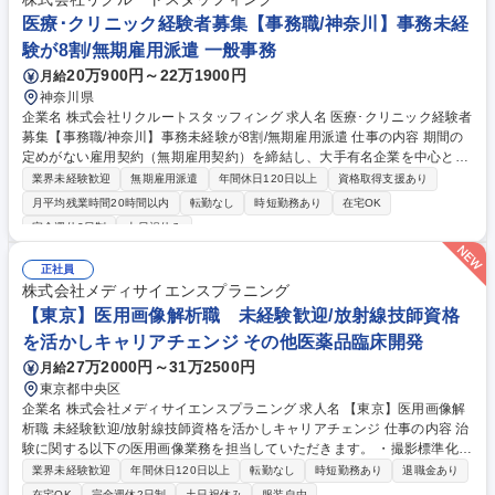
医療･クリニック経験者募集【事務職/神奈川】事務未経
験が8割/無期雇用派遣 一般事務
20万900円～22万1900円
月給
神奈川県
企業名 株式会社リクルートスタッフィング 求人名 医療･クリニック経験者
募集【事務職/神奈川】事務未経験が8割/無期雇用派遣 仕事の内容 期間の
定めがない雇用契約（無期雇用契約）を締結し、大手有名企業を中心とし
た取引先で働く「事務職」です。コールセンター業務はございません◎ 入
業界未経験歓迎
無期雇用派遣
年間休日120日以上
資格取得支援あり
社前にオンライン研修があるため未経験でもご安心ください！ 【魅力】■
月平均残業時間20時間以内
転勤なし
時短勤務あり
在宅OK
就業先：総合商社や大手メーカー、金融機関など、大手有名企業がメイ
完全週休2日制
土日祝休み
ン。駅から近いオフィス街で働けます！入社後も育てる気持ちで受け入れ
てくださるため、安心して長期的に就業できる環境です。（実際に1社で
正社員
の平均勤続年数は2年以上。直接雇用になる方も年々増えています！） ■
株式会社メディサイエンスプラニング
働きやすさ：残業は少なめ。帰りにお買い物をしたり、舞台を見に行った
【東京】医用画像解析職 未経験歓迎/放射線技師資格
りなど、プライベートも充実させている方が多いです！ 募集職種 医療･ク
リニック経験者募集【事務職/神奈川】事務未経験が8割/無期雇用派遣
を活かしキャリアチェンジ その他医薬品臨床開発
27万2000円～31万2500円
月給
東京都中央区
企業名 株式会社メディサイエンスプラニング 求人名 【東京】医用画像解
析職 未経験歓迎/放射線技師資格を活かしキャリアチェンジ 仕事の内容 治
験に関する以下の医用画像業務を担当していただきます。 ・撮影標準化条
件の検討、手順書作成、PET ファントム試験・解析 ・CT、MRI、PET 画
業界未経験歓迎
年間休日120日以上
転勤なし
時短勤務あり
退職金あり
像等のQC（撮影パラメータや画質のチェック） 【魅力】 ・放射線技師の
在宅OK
完全週休2日制
土日祝休み
服装自由