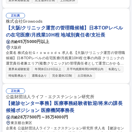
業界未経験歓迎
完全週休2日制
土日祝休み
組織づくりや経営改善・業務効率化を推進します。 ■承継した医療機関の
運営支援や業務フロー・オペレーション改善■医師、看護師、スタッフと
の面談・課題ヒアリングおよび組織づくり支援■総務・人事・経理等のバ
正社員
ックオフィス運営支援と本部と現場の調整業務■経営安定化に向けた施策
株式会社Growoods
の立案・実行定着支援（全国出張・現地勤務あり）※全国の病院・クリニ
【大阪/クリニック運営の管理職候補】日本TOPレベル
ックへの出張があります。 ※承継直後は3～6か月程度、現地勤務となる
の在宅医療/月残業10H程 地域別責任者/支社長
場合があります。 募集職種 未経験歓迎【地域医療を支える病院経営の事
45万5000円以上
月給
業運営・支援】出張有/社会貢献◎
大阪府
企業名 株式会社Ｇｒｏｗｏｏｄｓ 求人名 【大阪/クリニック運営の管理職
候補】日本TOPレベルの在宅医療/月残業10H程 仕事の内容 クリニックの
運営責任者兼エリア(複数クリニック)の管理責任者として運営にかかるマ
ネジメントを行い、クリニックの事業推進、拡大する医療ニーズに応える
業界未経験歓迎
年間休日120日以上
月平均残業時間20時間以内
転勤なし
体制づくりに向け全体経営に深く関与頂きます。 【概要】1クリニックあ
時短勤務あり
退職金あり
完全週休2日制
土日祝休み
たり約30名のメンバーをマネジメントし、2～3クリニックのエリア管理
も同時にご担当頂きます。医師/看護師/事務等立場が異なる中、適切な指
示出しが重要になります。※医療行為以外全てを担います。■施設運営：
正社員
医療従事者のスケジュール管理、訪問スケジュール管理、マネジメント/ス
公益財団法人ライフ・エクステンション研究所
タッフの人事労務管理・レセプト作業の確認等■外部連携：公共施設や周
【健診センター事務】医療事務経験者歓迎/将来の課長
辺病院との連携/勉強会参加/広告作成等 募集職種 【大阪/クリニック運営の
候補ポジション 医療機関事務長
管理職候補】日本TOPレベルの在宅医療/月残業10H程
28万7500円～35万4000円
月給
東京都台東区
企業名 公益財団法人ライフ・エクステンション研究所 求人名 【健診セン