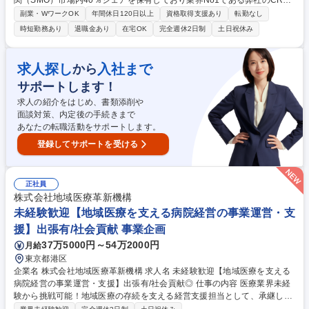
関（SMO）市場内40％シェアを保有しており業界No1である弊社のCRC
アシスタントとして、医療施設で治験コーディネーター（CRC）のサポー
副業・WワークOK
年間休日120日以上
資格取得支援あり
転勤なし
ト業務をお任せします。 ■院内各部署への連絡調整 ■各種資料作成 ■EDC
時短勤務あり
退職金あり
在宅OK
完全週休2日制
土日祝休み
入力補助（カルテからのデータ入力業務など）■治験事務局のサポート業
務■モニタリング・監査の受け入れ準備および対応など ※施設によっては
検査準備を中心に行う場合もあれば、CRCの網羅的なサポートを行う場合
求人探し
入社まで
から
もございます。 【当ポジション魅力】■フレックスタイム制や、残業時間
サポートします！
は月20時間ほどと少なめのため、ワークライフバランスを実現できます。
募集職種 【東京/治験を支える事務・運営(CRCアシスタント)】医療業界
求人の紹介をはじめ、書類添削や
経験者歓迎/WLB◎
面談対策、内定後の手続きまで
あなたの転職活動をサポートします。
登録してサポートを受ける
正社員
株式会社地域医療革新機構
未経験歓迎【地域医療を支える病院経営の事業運営・支
援】出張有/社会貢献 事業企画
37万5000円～54万2000円
月給
東京都港区
企業名 株式会社地域医療革新機構 求人名 未経験歓迎【地域医療を支える
病院経営の事業運営・支援】出張有/社会貢献◎ 仕事の内容 医療業界未経
験から挑戦可能！地域医療の存続を支える経営支援担当として、承継した
病院・クリニックに入り込み、医師やスタッフと信頼関係を構築しながら