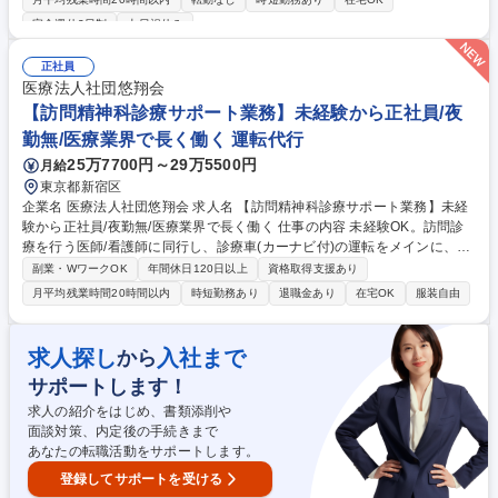
■就業先：総合商社や大手メーカー、金融機関など、大手有名企業がメイ
完全週休2日制
土日祝休み
ン。駅から近いオフィス街で働けます！入社後も育てる気持ちで受け入れ
てくださるため、安心して長期的に就業できる環境です。（実際に1社で
正社員
の平均勤続年数は2年以上。直接雇用になる方も年々増えています！） ■
医療法人社団悠翔会
働きやすさ：残業は少なめ。帰りにお買い物をしたり、舞台を見に行った
【訪問精神科診療サポート業務】未経験から正社員/夜
りなど、プライベートも充実させている方が多いです！ 募集職種 医療･ク
リニック経験者募集【事務職/千代田区】事務未経験が8割/無期雇用派遣
勤無/医療業界で長く働く 運転代行
25万7700円～29万5500円
月給
東京都新宿区
企業名 医療法人社団悠翔会 求人名 【訪問精神科診療サポート業務】未経
験から正社員/夜勤無/医療業界で長く働く 仕事の内容 未経験OK。訪問診
療を行う医師/看護師に同行し、診療車(カーナビ付)の運転をメインに、点
検や整備、物品準備、クリニック内のサポート業務(患者様へ訪問確認電
副業・WワークOK
年間休日120日以上
資格取得支援あり
話、物品補充や庶務業務等)をお任せ。 【詳細】1)訪問予定の患者様に合
月平均残業時間20時間以内
時短勤務あり
退職金あり
在宅OK
服装自由
わせた医療用具や物品の準備 2)診療車の運転業務 3)診療ルートの管理や
急変した患者様の往診に伴うルート変更/事務連絡 4)クリニック内の他職
種の事務サポートや庶務業務等 【キャリアパス】将来的に医師事務作業補
求人探し
入社まで
から
助者として医療関連の文書作成代行やカルテ代行入力等の医師のサポート
サポートします！
業務等もご経験いただけます。※運転業務が無い日は内勤となり事務作業
や電話対応等をお任せします。 募集職種 【訪問精神科診療サポート業
求人の紹介をはじめ、書類添削や
務】未経験から正社員/夜勤無/医療業界で長く働く
面談対策、内定後の手続きまで
あなたの転職活動をサポートします。
登録してサポートを受ける