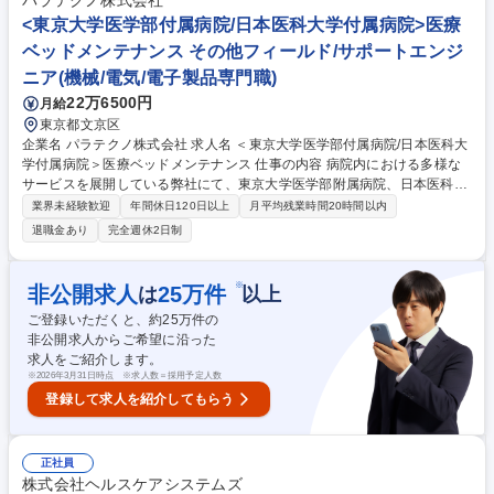
パラテクノ株式会社
患者様が自信を取り戻す瞬間に立ち会え、感謝を直接いただける仕事で
<東京大学医学部付属病院/日本医科大学付属病院>医療
す。 【業務内容の変更範囲】当社の指定する業務 募集職種 秋葉原院【Ａ
ベッドメンテナンス その他フィールド/サポートエンジ
ＧＡクリニック受付カウンセラー】業界未経験歓迎／完全予約制
ニア(機械/電気/電子製品専門職)
22万6500円
月給
東京都文京区
企業名 パラテクノ株式会社 求人名 ＜東京大学医学部付属病院/日本医科大
学付属病院＞医療ベッドメンテナンス 仕事の内容 病院内における多様な
サービスを展開している弊社にて、東京大学医学部附属病院、日本医科大
学付属病院兼務で、業務いただきます。※東京大病院:月水金の午後、それ
業界未経験歓迎
年間休日120日以上
月平均残業時間20時間以内
以外の曜日・時間帯は日医大病院勤務 ■ベッド・サイドレール・テーブ
退職金あり
完全週休2日制
ル・点滴スタンド・車椅子・歩行器ストレッチャーの修理■車いす・マッ
トレス・ベッド延長フレーム等の搬送及び事務処理■病衣・タオル・オム
ツ・アメニティ類の配布・回収及び発注業務と事務処理■一般個室、特別
※
非公開求人
25
万件
は
以上
個室のレンタル物品修理、修理取次■業務日報・月報作成■病院職員との打
ご登録いただくと、約
25
万件の
ち合わせ■常駐する病院のニーズ・課題の把握と情報の社内共有活動■常駐
非公開求人からご希望に沿った
病院への当社サービスの紹介、提案 募集職種 ＜東京大学医学部付属病院/
求人をご紹介します。
日本医科大学付属病院＞医療ベッドメンテナンス
※
2026年3月31日時点 ※求人数＝採用予定人数
登録して求人を紹介してもらう
正社員
株式会社ヘルスケアシステムズ