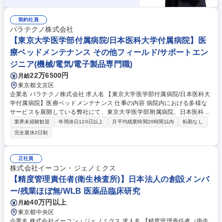
契約社員
パラテクノ株式会社
【東京大学医学部付属病院/日本医科大学付属病院】医
療ベッドメンテナンス その他フィールド/サポートエン
ジニア(機械/電気/電子製品専門職)
22万6500円
月給
東京都文京区
企業名 パラテクノ株式会社 求人名 【東京大学医学部付属病院/日本医科大
学付属病院】医療ベッドメンテナンス 仕事の内容 病院内における多様な
サービスを展開している弊社にて、東京大学医学部附属病院、日本医科大
学付属病院兼務で、業務いただきます。※東京大病院:月水金の午後、それ
業界未経験歓迎
年間休日120日以上
月平均残業時間20時間以内
転勤なし
以外の曜日・時間帯は日医大病院勤務 ■ベッド・サイドレール・テーブ
完全週休2日制
ル・点滴スタンド・車椅子・歩行器ストレッチャーの修理■車いす・マッ
トレス・ベッド延長フレーム等の搬送及び事務処理■病衣・タオル・オム
ツ・アメニティ類の配布・回収及び発注業務と事務処理■一般個室、特別
正社員
個室のレンタル物品修理、修理取次■業務日報・月報作成■病院職員との打
株式会社イーコン・ジェノミクス
ち合わせ■常駐する病院のニーズ・課題の把握と情報の社内共有活動■常駐
【精度管理責任者(衛生検査所)】日本法人の創設メンバ
病院への当社サービスの紹介、提案 募集職種 【東京大学医学部付属病院/
ー/残業ほぼ無/WLB 医薬品臨床研究
日本医科大学付属病院】医療ベッドメンテナンス
40万円以上
月給
東京都中央区
企業名 株式会社イーコン・ジェノミクス 求人名 【精度管理責任者（衛生