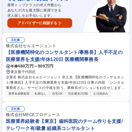
業界トップクラスの求人件数から
あなたの力を最大限に発揮できる
求人探しをお手伝いします。
アドバイザーに相談する
正社員
株式会社セルエージェント
【医療機関特化のコンサルタント/事務長】人手不足の
医療業界を支援/年休120日 医療機関事務長
480万円～900万円
年俸
東京都千代田区
企業名 株式会社セルエージェント 求人名 【医療機関特化のコンサルタン
ト/事務長】人手不足の医療業界を支援/年休120日 仕事の内容 「レンタル
事務長さん」サービスの中核を担う、事務長ポジションをお任せします。
新規クライアントへの提案から、契約後のクリニック運営支援まで、多岐
業界未経験歓迎
転勤なし
在宅OK
完全週休2日制
土日祝休み
にわたる業務をリードしていただきます。 【具体的には】 ■お問い合わせ
いただいた医療機関（院長・開業医）に対し、当サービスの価値を提案と
契約締結■クリニック運営支援（事務長代行）■経営数値の分析、改善提
正社員
案、ナレッジ共有■求人作成・運用、面接代行、人事制度設計サポート■W
株式会社MECEプロデュース
ebサイト更新、SNS運用ディレクション、広告提案■院内運営改善■総務
医療業界経験者【東京】歯科医院のチーム作りを支援/
業務などをお任せします。 募集職種 【医療機関特化のコンサルタント/事
テレワーク有/裁量 組織系コンサルタント
務長】人手不足の医療業界を支援/年休120日