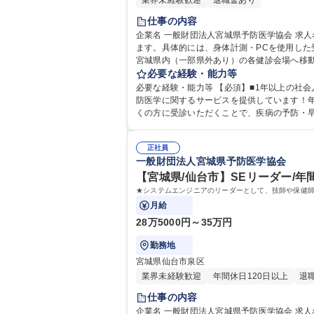
業界未経験歓迎
退職金あり
仕事の内容
企業名 一般財団法人宮城県予防医学協会 求人名 【仙台】健診部スタッフ（巡回健診）平均残業27時間/月 仕事の内容 ■様々な事業所を巡回して、健康診断業務全般を担当し
ます。具体的には、身体計測・PCを使用した受
宮城県内（一部県外あり）の各健診会場へ移動
で、土曜日は隔週で出勤や残業が多くなります
必要な経験・能力等
必要な経験・能力等 【必須】■1年以上の社会
防医学に関するサービスを提供しています！年次の法定健康診断だ けでなく、人間ドックもお客様の事業所で施設と
くの方に受診いただくことで、疾病の予防・早期発見など通じて、健康保持・
自動車
正社員
一般財団法人宮城県予防医学協会
【宮城県/仙台市】SEリーダー/年間
★システムエンジニアのリーダーとして、技師や保健
月給
28万5000円～35万円
勤務地
宮城県仙台市泉区
業界未経験歓迎
年間休日120日以上
退
仕事の内容
企業名 一般財団法人宮城県予防医学協会 求人名 【宮城県/仙台市】SEリーダー/年間休日123日(本年度)/残業20ｈ(令和6年度実績) 仕事の内容 ★システムエンジニアのリーダ