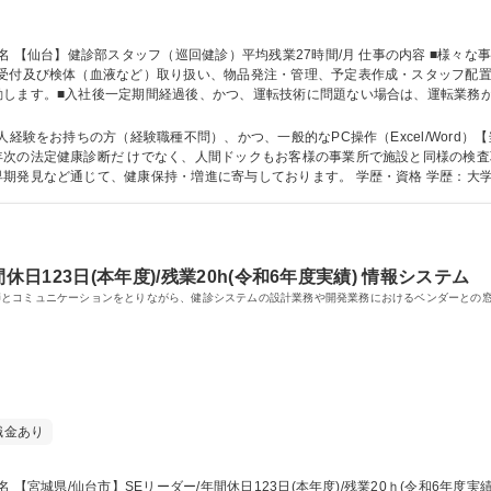
付及び検体（血液など）取り扱い、物品発注・管理、予定表作成・スタッフ配置などで
します。■入社後一定期間経過後、かつ、運転技術に問題ない場合は、運転業務が
。閑散期、特に12月～3月は残業が減り、シフトにより土日祝に加え平日も休日にな
健診先へ訪問するため、6時～7時にオフィスへ出勤することが多くなります。 募集職種 【仙台】健診部ス
人経験をお持ちの方（経験職種不問）、かつ、一般的なPC操作（Excel/Word）
同様の検査項目を受診することが出来ます。一人でも多
増進に寄与しております。 学歴・資格 学歴：大学院 大学 語学力： 資格：第一種運転免許普通
休日123日(本年度)/残業20h(令和6年度実績) 情報システム
師とコミュニケーションをとりながら、健診システムの設計業務や開発業務におけるベンダーとの
職金あり