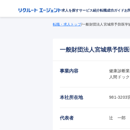
求人を探す
サービス紹介
転職成功ガイド
お
転職・求人トップ
/
一般財団法人宮城県予防医学
一般財団法人宮城県予防医
事業内容
健康診断業
人間ドック
本社所在地
981-3
代表者
辻　一郎