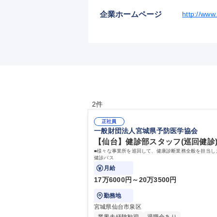
企業ホームページ
http://www
2件
正社員
一般財団法人宮城県予防医学協会
【仙台】健診部スタッフ(巡回健診)
■様々な事業所を巡回して、健康診断業務全般を担当し
健診バス
月給
17万6000円～20万3500円
勤務地
宮城県仙台市泉区