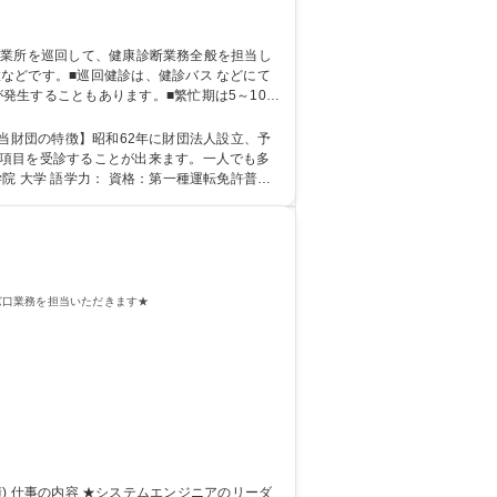
す。■巡回健診は、健診バス などにて
発生することもあります。■繁忙期は5～10月
ることがあります■定時は、08:30ですが、
タッフ（巡回健診）平均残業27時間/月
【当財団の特徴】昭和62年に財団法人設立、予
窓口業務を担当いただきます★