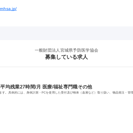
.mhsa.jp/
一般財団法人宮城県予防医学協会
募集している求人
平均残業27時間/月 医療/福祉専門職その他
ます。具体的には、身体計測・PCを使用した受付及び検体（血液など）取り扱い、物品発注・管