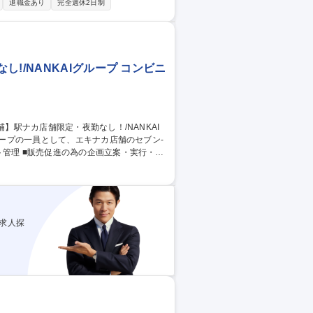
：売場づくり、チームのフォロー、店舗の数
退職金あり
完全週休2日制
をお任せします。 ★入社後はまず羽生店で
礎からしっかりと学べる安心の環境です。2
玉県羽生市【店長
!/NANKAIグループ コンビニ
ト管理 ■販売促進の為の企画立案・実行・検
の陳列、補充、整頓 ■店内外の清掃など 等店
度上長との面談を行い、個人の評価及び今後
求人探