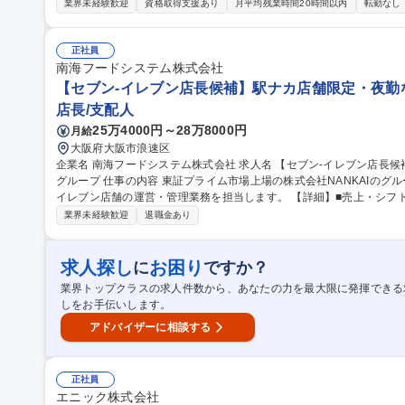
スタッフ業務：接客・提案、店舗運営サポート等 ■マネージャー業務
業界未経験歓迎
資格取得支援あり
月平均残業時間20時間以内
転勤なし
値管理、スタッフの育成や労務管理、整備チームや本部との連携など
研修を予定しており、店長や本部の丁寧なレクチャーのもと業務の基
028年には新店舗もオープン予定。【業務内容の変更の範囲】当社の指定する業務 募集職種 埼
正社員
候補】SUZUKI車の正規ディーラー／転勤なし
南海フードシステム株式会社
【セブン-イレブン店長候補】駅ナカ店舗限定・夜勤なし
店長/支配人
25万4000円～28万8000円
月給
大阪府大阪市浪速区
企業名 南海フードシステム株式会社 求人名 【セブン-イレブン店長候補】駅ナカ店舗限定・夜勤なし！/NANKAI
グループ 仕事の内容 東証プライム市場上場の株式会社NANKAIのグループの一員として、エキナカ店舗のセブン-
イレブン店舗の運営・管理業務を担当します。 【詳細】■売上・シフ
証 ■アルバイトの採用 ■従業員の育成 ■商品の発注・管理 ■商品の陳列・補充、在庫管理 ■販売促進の為の企画立
業界未経験歓迎
退職金あり
案・実行 ■店舗レイアウトの考案・売場づくり ■レジでの接客 ■商品
舗運営業務をお任せします。 【評価】まず年間目標を立て半年に一
のキャリア相談を行うため、安心してキャリア形成できます。 募集職種 【セブン-イレブン店長候補】駅ナカ店舗
求人探し
お困り
に
ですか？
限定・夜勤なし！/NANKAIグループ
業界トップクラスの求人件数から、あなたの力を最大限に発揮できる
しをお手伝いします。
アドバイザーに相談する
正社員
エニック株式会社