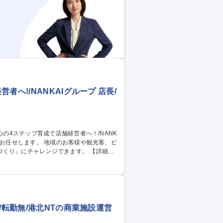
6日
へ!/NANKAIグループ 店長/
」にチャレンジできます。 【詳細】
・実行・検証◇アルバイトの採用◇新人の
理◇店舗レイアウトの考案・売場づくり◇
層や地域性を踏まえ、アイデアを活かしなが
/転勤無/港北NTの商業施設運営