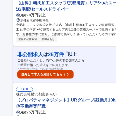
【山科】精肉加工スタッフ/京都滋賀エリア5つのス
送/宅配/セールスドライバー
28万円以上
月給
京都府京都市山科区
企業名 エニック株式会社 求人名 【山科】精肉加工スタッフ/京都滋賀エリア5つのスーパーで販売される精肉の加
工 仕事の内容 ■FC運営するエリア内5店舗の業務スーパーで販売するための精肉を加工する業務をお任せしま
す。お客様の手に渡り、ご家庭で美味しく食べていただくための非常に大切な業務です
■精肉カット(機械作業／手作業の両方) ■検品作業／ラベル貼り ■食品衛生／在庫管理 募集職
業界未経験歓迎
退職金あり
スタッフ/京都滋賀エリア5つのスーパーで販売される精肉の加工
※
非公開求人
25
万件
は
以上
ご登録いただくと、約
25
万件の非公開求人から
ご希望に沿った求人をご紹介します。
※
2026年3月31日時点 ※求人数＝採用予定人数
登録して求人を紹介してもらう
正社員
株式会社横浜都市みらい
【プロパティマネジメント】URグループ/残業月10h
他不動産専門職
25万円以上
月給