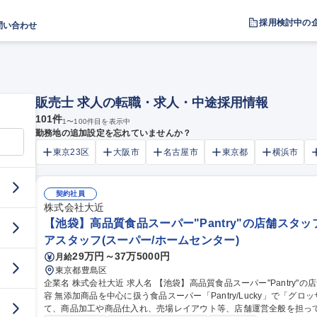
採用検討中の
問い合わせ
販売士 求人の転職・求人・中途採用情報
101
件
1
〜
100
件目を表示中
勤務地の追加設定を忘れていませんか？
東京23区
大阪市
名古屋市
東京都
横浜市
契約社員
株式会社大近
【池袋】高品質食品スーパー"Pantry"の店舗スタッ
アスタッフ(スーパー/ホームセンター)
29万円～37万5000円
月給
東京都豊島区
企業名 株式会社大近 求人名 【池袋】高品質食品スーパー"Pantry"の店舗スタッフ/グロッサリー専門店 仕事の内
容 無添加商品を中心に扱う食品スーパー「Pantry/Lucky」で「グ
て、商品加工や商品仕入れ、売場レイアウト等、店舗運営全般を担っていただきます。 