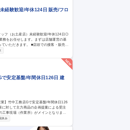
キャリア
経験歓迎/年休124日 販売/フロ
売業務をお任せします。まずは店舗運営の基
 ■店頭での接客・販売業
格後の業務】 ■スタッフのシフト作成およ
K
案 ■売れ筋分析をもとにした商品選定やマー
安定基盤/年間休日126日 建
の工事現場（作業所）がメインとなりま
祝休み
・現場への納品までを行います。 【商材】
滑油）等 募集職種 【江東区