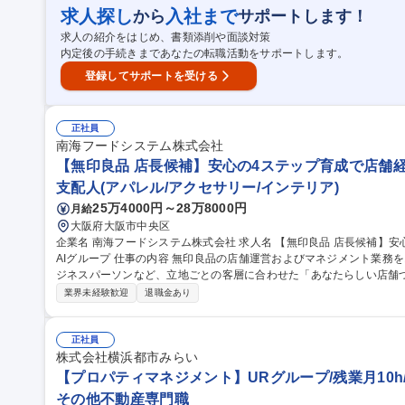
／建設現場支援商材の法人営業】竹中工務店Gで安定基盤/年間休日12
求人探し
入社まで
から
サポートします！
求人の紹介をはじめ、書類添削や面談対策
内定後の手続きまであなたの転職活動をサポートします。
登録してサポートを受ける
正社員
南海フードシステム株式会社
【無印良品 店長候補】安心の4ステップ育成で店舗経営者
支配人(アパレル/アクセサリー/インテリア)
25万4000円～28万8000円
月給
大阪府大阪市中央区
企業名 南海フードシステム株式会社 求人名 【無印良品 店長候補】安心の4ステップ育成で店舗経営者へ！/NANK
AIグループ 仕事の内容 無印良品の店舗運営およびマネジメント業務をお任せします。 地域のお客様や観光客、ビ
ジネスパーソンなど、立地ごとの客層に合わせた「あなたらしい店舗づくり
◇売上管理・予測◇スタッフのシフト管理◇販売促進の為の企画立案
業界未経験歓迎
退職金あり
研修◇従業員の育成◇商品の発注・管理◇商品の陳列・補充、在庫管
店舗周辺イベントなど情報収集◇レジ接客◇店内外の清掃など ※客
ら主体者として店舗づくりをお願いします。 募集職種 【無印良品 店長候補】安心の4ステップ育成で店舗経営者
正社員
へ！/NANKAIグループ
株式会社横浜都市みらい
【プロパティマネジメント】URグループ/残業月10h
その他不動産専門職