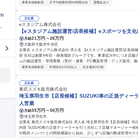
のPB（プライべートブランド）は、約300品目あります。また、バ
業界未経験歓迎
月平均残業時間20時間以内
退職金あり
品も数多く店頭に並びます。グロッサリー部門では、それらの商品に
リアステップ】ご経験・スキルに応じて、主任へ昇進いただき、店舗の社
日制
お任せします。 募集職種 【池袋】高品質食品スーパー"Pantry
正社員
eスタジアム株式会社
し
【eスタジアム施設運営/店長候補】eスポーツを文化に
21万円～26万円
月給
大阪府大阪市中央区
企業名 ｅスタジアム株式会社 求人名 【eスタジアム施設運営/店長候補】eスポーツを文化に/南海電鉄G 仕事の内
容 当社は創業4年目・南海電鉄グループです。事業拡大中につき店舗
ムの施設運営・管理業務（受付・接客・PC機器管理・グッズ販売、施設
ます。市場規模も急激に拡大している「eスポーツ」。当社では3年で
業界未経験歓迎
年間休日120日以上
完全週休2日制
ります。その中で、将来的にストアマネージャー（店長）、そしてエ
や、本部にてeスタジアムグループの運営管理を行いながら、事業拡大
集職種 【eスタジアム施設運営/店長候補】eスポーツを文化に/南海電
正社員
東武スズキ販売株式会社
埼玉県羽生市【店長候補】SUZUKI車の正規ディーラ
人営業
35万円～50万円
月給
埼玉県羽生市
企業名 東武スズキ販売株式会社 求人名 埼玉県羽生市【店長候補】SUZUKI車の正規ディーラー／転勤なし 仕事の
内容 SUZUKI車の正規ディーラーを行う当社にて店舗マネージャー
や既存メンバーとの関係構築から始め、少しずつ店舗の数値管理やスタッ