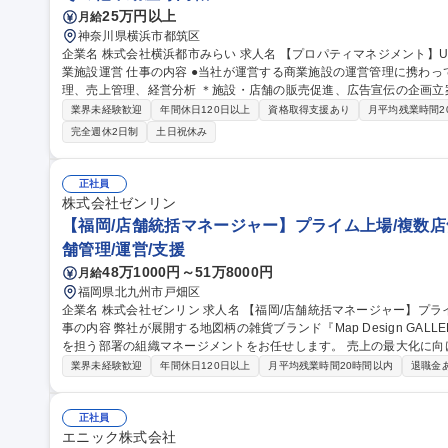
25万円以上
月給
神奈川県横浜市都筑区
企業名 株式会社横浜都市みらい 求人名 【プロパティマネジメント】URグループ/残業月10h/転勤無/港北NTの商
業施設運営 仕事の内容 ●当社が運営する商業施設の運営管理に携わっていただきます。 ＊施設・店舗の運営管
理、売上管理、経営分析 ＊施設・店舗の販売促進、広告宣伝の企画立案、実行 ＊賃料等請求、店舗会
舗の賃貸借契約管理、交渉、契約締結手続き、出退店調整 ＊施設の事
業界未経験歓迎
年間休日120日以上
資格取得支援あり
月平均残業時間2
備・駐車場の管理（施設管理の専門部署と連携） 募集職種 【プロパティマネジメント】URグループ/残業月10h/
完全週休2日制
土日祝休み
転勤無/港北NTの商業施設運営
正社員
株式会社ゼンリン
【福岡/店舗統括マネージャー】プライム上場/複数店舗
舗管理/運営/支援
48万1000円～51万8000円
月給
福岡県北九州市戸畑区
企業名 株式会社ゼンリン 求人名 【福岡/店舗統括マネージャー】プライム上場/複数店舗統括/年間休日127日◎ 仕
事の内容 弊社が展開する地図柄の雑貨ブランド『Map Design GA
を担う部署の組織マネージメントをお任せします。 売上の最大化に向けた店舗運営戦略の立案・推進や、バック
オフィス業務の効率化を通して、店舗と本部の連携強化および業績向
業界未経験歓迎
年間休日120日以上
月平均残業時間20時間以内
退職金
的には】■組織のマネージメント ■店舗バックオフィス業務 ■店舗運営戦略の立案・推進 
括マネージャー】プライム上場/複数店舗統括/年間休日127日◎
正社員
エニック株式会社