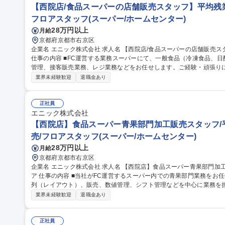
【西院店/食品スーパーの店舗販売スタッフ】平均残業2
フロアスタッフ(スーパー/ホームセンター)
28万円以上
月給
京都府京都市右京区
企業名 エニック株式会社 求人名 【西院店/食品スーパーの店舗販売スタッフ】平均残業20H/多様なキャリアパス
仕事の内容 ■FC運営する業務スーパーにて、一般食品（冷凍食品、
管理、接客販売業務、レジ業務などをお任せします。ご経験・頑張りに応じ
性】関西屈指の売上を誇る西院店を筆頭に、売上高業界トップクラスの
業界未経験歓迎
退職金あり
込みとなっており、数年内に売上100億円を目指し事業拡大を進めて
従業員の給与/休みに還元する好循環を生み出す方針です。 【キャリ
ネージャー→部長→本部管理職など頑張りに応じて昇進が可能です。 募集職種 【西院店/食品スーパーの店舗販売
正社員
スタッフ】平均残業20H/多様なキャリアパス
エニック株式会社
【西院店】食品スーパー青果部門加工販売スタッフ/平
売/フロアスタッフ(スーパー/ホームセンター)
28万円以上
月給
京都府京都市右京区
企業名 エニック株式会社 求人名 【西院店】食品スーパー青果部門加工販売スタッフ/平均残業20H/多様なキャリ
ア 仕事の内容 ■当社がFC運営するスーパー内での青果部門業務をお任せします。青果の仕入れ、加工、調理、陳
列（レイアウト）、販売、数値管理、シフト管理などを中心に業務を
歓迎 【安定性】関西屈指の売上を誇る西院店を筆頭に、売上高業界トップクラスの安定企業です！今年度売上高8
業界未経験歓迎
退職金あり
2億円の見込みとなっており、数年内に売上100億円を目指し事業拡
業績UP→従業員の給与/休みに還元する好循環を生み出す方針です。 【
エリアマネージャー/部長/本社管理職など、多様なキャリアパス/キャリアアップ
正社員