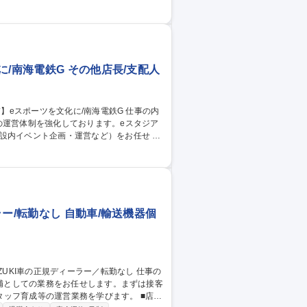
イヤーが仕入れてきた安心安全かつ珍しい商
関する知識と関心が求められます。 【キャ
員・パート(3～20名)のマネジメントを
"の店舗スタッフ/グロッサリー専門店
/南海電鉄G その他店長/支配人
の運営体制を強化しております。eスタジア
内イベント企画・運営など）をお任せ し
会員数を10倍に伸ばすことを目標にしてお
リアマネージャーとして昇進いただくこと
に貢献いただきたいと考えております。 募
鉄G
ー/転勤なし 自動車/輸送機器個
候補としての業務をお任せします。まずは接客
フ育成等の運営業務を学びます。 ■店舗