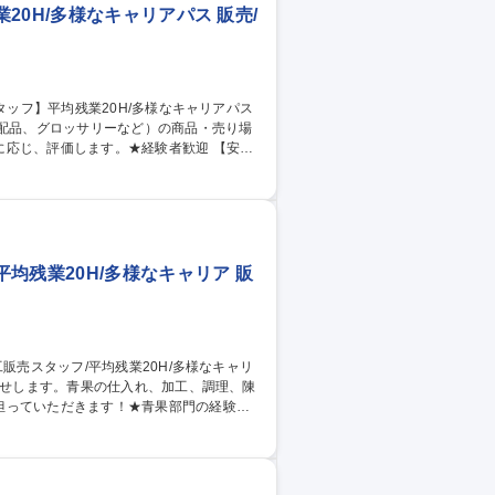
0H/多様なキャリアパス 販売/
日配品、グロッサリーなど）の商品・売り場
、評価します。★経験者歓迎 【安定
安定企業です！今年度売上高82億円の見
います。今後は店舗拡大→会社の業績UP→
アパス】一般社員→副店長→店長 →エリアマ
均残業20H/多様なキャリア 販
担っていただきます！★青果部門の経験者
大を進めています。今後は店舗拡大→会社の
キャリアパス】部門担当者/店長候補/店長/
制度があります。 募集職種 【西