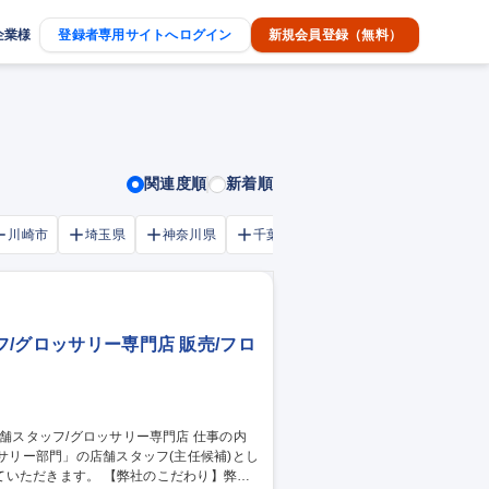
企業様
登録者専用サイトへログイン
新規会員登録（無料）
関連度順
新着順
川崎市
埼玉県
神奈川県
千葉市
大阪府
千葉県
フ/グロッサリー専門店 販売/フロ
ロッサリー部門」の店舗スタッフ(主任候補)とし
【弊社のこだわり】弊社