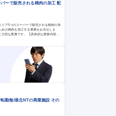
ーパーで販売される精肉の加工 配
。 【具体的な業務内容】
種 【山科】精肉加工
/転勤無/港北NTの商業施設 その