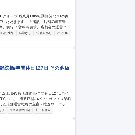
の運営 ＊店
業戦略・事業収支の立案、管理 ＊建物設
0時間以内
転勤なし
退職金あり
在宅OK
統括/年間休日127日 その他店
LLERY』にて、複数店舗のバックオフィス業務
上の実現を目指すポジションです。 【具体
あり
完全週休2日制
土日祝休み
募集職種 【福岡/店舗統