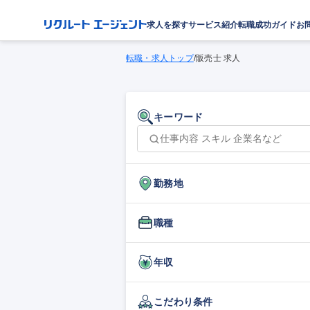
求人を探す
サービス紹介
転職成功ガイド
お
転職・求人トップ
/
販売士 求人
キーワード
勤務地
職種
年収
こだわり条件