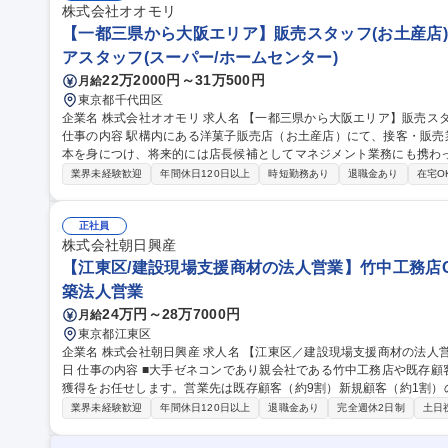
院店】食品スーパー青果部門加工販売スタッフ/平均残業20H/多様な
株式会社オオモリ
【一都三県から大阪エリア】販売スタッフ(お土産店)未
アスタッフ(スーパー/ホームセンター)
22万2000円～31万500円
月給
東京都千代田区
企業名 株式会社オオモリ 求人名 【一都三県から大阪エリア】販売スタッフ（お土産店）未経験歓迎/年休124日◎
仕事の内容 駅構内にある洋菓子販売店（お土産店）にて、接客・販
本を身につけ、将来的には店長候補としてマネジメント業務にも携わっていただきます。
務、商品の在庫管理や発注対応、売上の確認および数値管理 【店長昇
業界未経験歓迎
年間休日120日以上
時短勤務あり
退職金あり
在宅O
び勤怠管理、メンバーの育成・指導 ■店舗運営における企画や改善提
ケティング施策への参画、売場づくり 募集職種 【一都三県から大阪エリア】販売スタッフ（お土産店）未経験歓
迎/年休124日◎
正社員
株式会社朝日興産
【江東区/建設現場支援商材の法人営業】竹中工務店Gで
築法人営業
24万円～28万7000円
月給
東京都江東区
企業名 株式会社朝日興産 求人名 【江東区／建設現場支援商材の法人営業】竹中工務店Gで安定基盤/年間休日126
日 仕事の内容 ■大手ゼネコンであり親会社である竹中工務店や既存顧客に対して主力商品の企画提案による受注
獲得をお任せします。営業先は既存顧客（約9割）新規顧客（約1割）
す。 【詳細】建設現場で必要となる商品の、仕入れから販売・レンタル等の一連の業務に携わって頂きます。
業界未経験歓迎
年間休日120日以上
退職金あり
完全週休2日制
土日
【仕事の流れ】お客様への受注提案を行い、受注後は積算・納期管理
作業服、安全用品、事務所内備品、ICT関連商品、石油類（ガソリン/軽油/重油/灯/潤