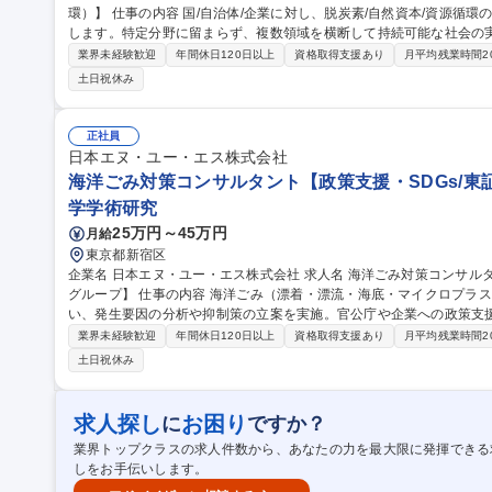
環）】 仕事の内容 国/自治体/企業に対し、脱炭素/自然資本/資源循環の戦略策定から地域実装までを一貫して支援
します。特定分野に留まらず、複数領域を横断して持続可能な社会の
す。 ■国・自治体・企業向けの脱炭素関連支援（計画策定・制度設計等） ■自然資本・生物多様性に関する対応支
業界未経験歓迎
年間休日120日以上
資格取得支援あり
月平均残業時間2
援（リスク整理・方針策定等） ■TNFD等のフレームワーク対応支援
土日祝休み
ーエコノミー（資源循環）関連の支援 ■沖縄県を中心とした地域案件
援） 募集職種 【サステナビリティコンサルタント（脱炭素・生物多
正社員
日本エヌ・ユー・エス株式会社
海洋ごみ対策コンサルタント【政策支援・SDGs/東
学学術研究
25万円～45万円
月給
東京都新宿区
企業名 日本エヌ・ユー・エス株式会社 求人名 海洋ごみ対策コンサルタント【政策支援・SDGs/東証プライム日揮
グループ】 仕事の内容 海洋ごみ（漂着・漂流・海底・マイクロプラスチック）に関する調査・解析・評価を行
い、発生要因の分析や抑制策の立案を実施。官公庁や企業への政策支
く担当いただきます。 ■海洋ごみ（漂着・漂流・海底・マイクロプラスチック）の調査・解析 ■モニタリング手法
業界未経験歓迎
年間休日120日以上
資格取得支援あり
月平均残業時間2
の検討（ドローン・人工衛星活用等） ■発生・漂着要因の解析（デー
土日祝休み
策の検討（資源循環・処理・経済的手法含む） ■企業への海洋ごみ対策支
対応支援・政策提言資料の作成 募集職種 海洋ごみ対策コンサルタント【政策支援・SDGs/東証プライム日揮グル
ープ】
求人探し
お困り
に
ですか？
業界トップクラスの求人件数から、あなたの力を最大限に発揮できる
しをお手伝いします。