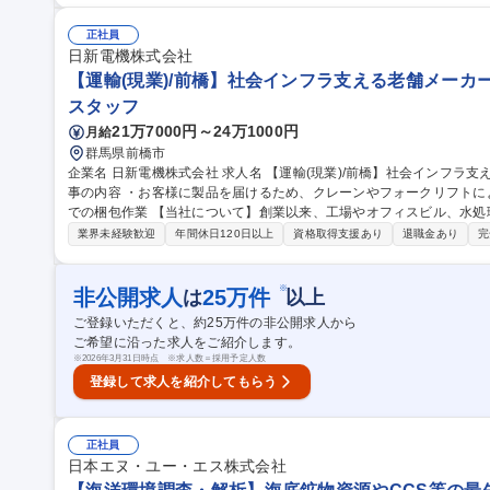
■環境監視・モニタリング（施設周辺の環境影響評価、観測機器の運用
生活圏におけるパラメータ調査、放射性物質の移行経路評価など） 募集職種 青森【環境調査】プライム上場日揮
正社員
グループ/未経験からコンサルへ
日新電機株式会社
【運輸(現業)/前橋】社会インフラ支える老舗メーカー/
スタッフ
21万7000円～24万1000円
月給
群馬県前橋市
企業名 日新電機株式会社 求人名 【運輸(現業)/前橋】社会インフラ支える老舗メーカー/年休129日/住友電工G 仕
事の内容 ・お客様に製品を届けるため、クレーンやフォークリフトによる車両への 積込作業 
での梱包作業 【当社について】創業以来、工場やオフィスビル、水処理、道路・鉄道等の生活に必要なインフラ
を支えてきました。重電8社の一角を担う存在としてエネルギーニーズ
業界未経験歓迎
年間休日120日以上
資格取得支援あり
退職金あり
完
ル実現等のエネルギーに関する関心が高まっています。 募集職種 【運輸(現業)/前橋】社会インフラ支える老舗メ
ーカー/年休129日/住友電工G
※
非公開求人
25
万件
は
以上
ご登録いただくと、約
25
万件の非公開求人から
ご希望に沿った求人をご紹介します。
※
2026年3月31日時点 ※求人数＝採用予定人数
登録して求人を紹介してもらう
正社員
日本エヌ・ユー・エス株式会社