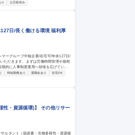
あり
土日祝休み
ト作成業務 ■シミュレーションシステムの開
127日/長く働ける環境 福利厚
段階的に人事制度運用へ領域を広げていた
り
時短勤務あり
退職金あり
在宅OK
にしています。■労務管理（労働時間、就業
（計算は一部委託）■将来的に人事制度運
崎】労務/ヤンマ
様性・資源循環)】 その他リサー