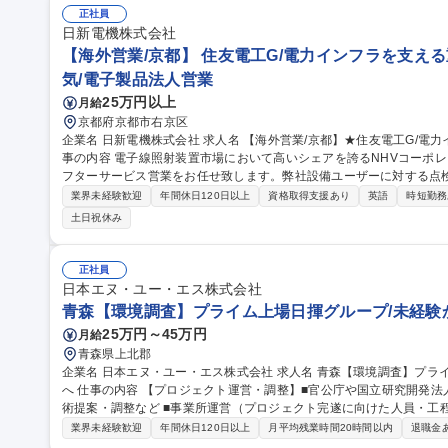
正社員
日新電機株式会社
【海外営業/京都】 住友電工G/電力インフラを支える
気/電子製品法人営業
25万円以上
月給
京都府京都市右京区
企業名 日新電機株式会社 求人名 【海外営業/京都】★住友電工G/電力インフラを支える重電メーカー/注力事業 仕
事の内容 電子線照射装置市場において高いシェアを誇るNHVコーポ
フターサービス営業をお任せ致します。弊社設備ユーザーに対する点
案、 お困りごとを引き出し弊社グループの技術力で解決するソリューション営業を行います(対象地域:国内、東南
業界未経験歓迎
年間休日120日以上
資格取得支援あり
英語
時短勤務
アジア、中国、インド、アメリカ、ヨーロッパ)※メールでのやり取
土日祝休み
ありません。実務はベテラン社員がマンツーマンでOJTを行い、製品
活用し身に着けます。将来的には同部門のリーダーとして中核人材となって
【海外営業/京都】★住友電工G/電力インフラを支える重電メーカー/
正社員
日本エヌ・ユー・エス株式会社
青森【環境調査】プライム上場日揮グループ/未経験
25万円～45万円
月給
青森県上北郡
企業名 日本エヌ・ユー・エス株式会社 求人名 青森【環境調査】プライム上場日揮グループ/未経験からコンサル
へ 仕事の内容 【プロジェクト運営・調整】■官公庁や国立研究開発法人、地域の主要エネルギー事業体等への技
術提案・調整など ■事業所運営（プロジェクト完遂に向けた人員・工程・安全衛
資機材・車両の運用管理、および関係各所への入域・作業申請手続きな
業界未経験歓迎
年間休日120日以上
月平均残業時間20時間以内
退職金
調査・モニタリング】■海洋・河川の環境調査（沿岸域での海水・堆