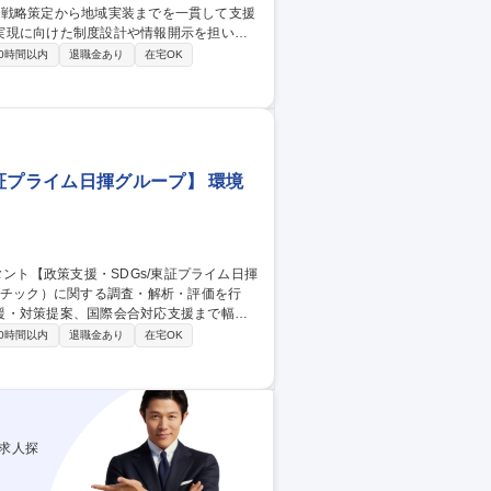
実現に向けた制度設計や情報開示を担いま
0時間以内
退職金あり
在宅OK
（ギャップ分析・情報開示等） ■サーキュラ
への関与（地域課題を踏まえた施策の実装支
様性・資源循環）】
証プライム日揮グループ】 環境
援・対策提案、国際会合対応支援まで幅広
0時間以内
退職金あり
在宅OK
タ分析・漂流シミュレーション） ■発生抑制
援（ESG・SDGs対応含む） ■国際会合
求人探