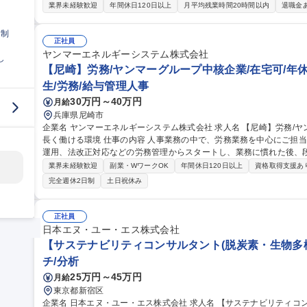
いただきます。 ■気象・大気関連のシミュレーションおよび数値データ解析業務 ■海岸・河川・港湾分野における
業界未経験歓迎
年間休日120日以上
月平均残業時間20時間以内
退職金
海洋シミュレーション解析業務 ■解析結果の評価・検証およびレポー
発・機能改善業務 ■顧客課題に応じた解析手法の検討・提案業務 募集職種 大気・海洋シミュレーション解析【ア
日制
カデミック・ポスドクの方の応募歓迎！】
正社員
ヤンマーエネルギーシステム株式会社
し
【尼崎】労務/ヤンマーグループ中核企業/在宅可/年休
生/労務/給与管理人事
30万円～40万円
月給
兵庫県尼崎市
企業名 ヤンマーエネルギーシステム株式会社 求人名 【尼崎】労務/ヤンマーグループ中核企業/在宅可/年休127日/
長く働ける環境 仕事の内容 人事業務の中で、労務業務を中心にご担当いただきます。まずは労働時間管理や規程
運用、法改正対応などの労務管理からスタートし、業務に慣れた後、
だきます。 【具体的な業務内容】給与計算は一部グループ会社へ委託しており、実務が一人に集中しない体制で
業界未経験歓迎
副業・WワークOK
年間休日120日以上
資格取得支援あ
す。法改正・監査対応もチームで行い、属人化しない労務運営を大切
完全週休2日制
土日祝休み
規則・規程運用、法改正対応）■給与・賞与・退職金に関する運用管理
用（評価・昇格・異動管理）■ご経験に応じて制度企画にも挑戦可能（未経験可） 募集職種 【尼
ーグループ中核企業/在宅可/年休127日/長く働ける環境
正社員
日本エヌ・ユー・エス株式会社
【サステナビリティコンサルタント(脱炭素・生物多
チ/分析
25万円～45万円
月給
東京都新宿区
企業名 日本エヌ・ユー・エス株式会社 求人名 【サステナビリティコンサルタント（脱炭素・生物多様性・資源循