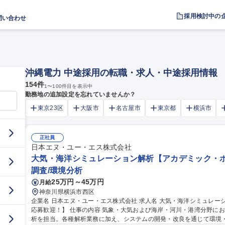
採用検討中の
問い合わせ
沖縄電力 中途採用の転職・求人・中途採用情報
154
件
1
〜
100
件目を表示中
勤務地の追加設定を忘れていませんか？
東京23区
大阪市
名古屋市
東京都
横浜市
正社員
日本エヌ・ユー・エス株式会社
大気・海洋シミュレーション解析【アカデミック・ポ
調査/環境分析
25万円～45万円
月給
神奈川県横浜市西区
企業名 日本エヌ・ユー・エス株式会社 求人名 大気・海洋シミュレーション解析【アカデミック・ポスドクの方の
応募歓迎！】 仕事の内容 気象・大気および海岸・河川・港湾分野におけるシミュレーション解析や数値データ解
析を担当。各種解析業務に加え、システムの開発・改良を通じて環境