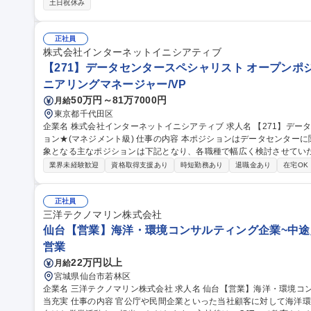
土日祝休み
イクロプラスチックによる生態影響の検討 ■企業の海洋ごみ対策コンサ
■国の海洋ごみ関連国際会合の対応支援 募集職種
正社員
株式会社インターネットイニシアティブ
【271】データセンタースペシャリスト オープンポジ
ニアリングマネージャー/VP
50万円～81万7000円
月給
東京都千代田区
企業名 株式会社インターネットイニシアティブ 求人名 【271】データセンタースペシャリスト★オープンポジシ
ョン★(マネジメント級) 仕事の内容 本ポジションはデータセンターに関する職種のオープンポジションです。 対
象となる主なポジションは下記となり、各職種で幅広く検討させてい
し下記以外のポジションを提案 させていただくことがございます。 【対象ポジション】■データセンターファシ
業界未経験歓迎
資格取得支援あり
時短勤務あり
退職金あり
在宅OK
リティ技術 ■データセンターサービス企画 ■サービス運営(営業支援/技
ンジニア(松江DCP) ■データセンターエンジニア(白井DCC)■事業開発
（DX edgeプレセールスデリバリーエンジニア）■エンジニア（DX edge
正社員
【271】データセンタースペシャリスト★オープンポジション★(マネ
三洋テクノマリン株式会社
仙台【営業】海洋・環境コンサルティング企業~中途
営業
22万円以上
月給
宮城県仙台市若林区
企業名 三洋テクノマリン株式会社 求人名 仙台【営業】海洋・環境コンサルティング企業～中途入社者活躍中～手
当充実 仕事の内容 官公庁や民間企業といった当社顧客に対して海洋環境調査/深浅測量/海底探査等の案件獲得に