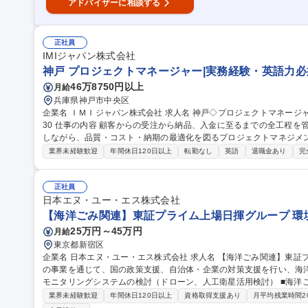
アドバイザーに相談する
正社員
IMIジャパン株式会社
神戸 プロジェクトマネージャー|実務経験・英語力必須
46万8750円以上
月給
兵庫県神戸市中央区
企業名 ＩＭＩジャパン株式会社 求人名 神戸◇プロジェクトマネージャー｜実務経験・英語力必須!転勤無◎年休1
30 仕事の内容 顧客からの受注から納品、入金に至るまでの全工程を管理し、営業やグローバルな製造拠点と連携
しながら、品質・コスト・納期の最適化を図るプロジェクトマネジメント業務です◎ ■営業
よび社内キックオフ（CORB）の実施 ■スコープ、納期、支払条件等
業界未経験歓迎
年間休日120日以上
転勤なし
英語
退職金あり
完
件や納期を満たすためのプロジェクト実行計画の策定と進捗管理 ■海
と社内リソースの調整 ■顧客に対する単一の窓口としての折衝、定期
わせや新規用途案件の推進およびプロセス改善の実行 募集職種 神戸◇プロジェクトマネージャー｜実務経験・英
正社員
語力必須!転勤無◎年休130
日本エヌ・ユー・エス株式会社
【海洋ごみ関連】東証プライム上場日揮グループ 環
25万円～45万円
月給
東京都新宿区
企業名 日本エヌ・ユー・エス株式会社 求人名 【海洋ごみ関連】東証プライム上場日揮グループ 仕事の内容 以下
の事業を通じて、国の政策支援、自治体・企業の対策支援を行い、海洋
モニタリングシステムの検討（ドローン、人工衛星活用検討） ■海洋ごみ（漂着ごみ/漂流・海底ごみ/マイクロプ
ラスチック）の調査、解析、評価 ■海洋ごみの発生・漂着要因解析（デ
業界未経験歓迎
年間休日120日以上
資格取得支援あり
月平均残業時間2
制策の検討（発生源対策、適正処理支援、資源循環策の検討、経済学的