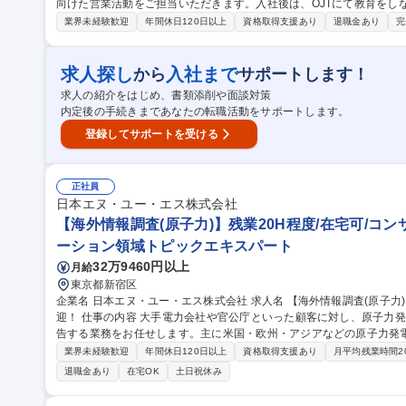
向けた営業活動をご担当いただきます。入社後は、OJTにて教育をしながら成長い
官公庁や民間企業といった当社顧客に対して海洋環境調査/深浅測量/
業界未経験歓迎
年間休日120日以上
資格取得支援あり
退職金あり
完
担当いただきます。主要な顧客は官公庁となり、既存顧客へ定期的な提
務、見積作成、契約事務業務など)を行います。受注後は、顧客のご
入り、調整業務を担っていただきます。※業務内容の変更の範囲：当社業務全般 募集職種 仙台【
求人探し
入社まで
から
サポートします！
境コンサルティング企業～中途入社者活躍中～手当充実
求人の紹介をはじめ、書類添削や面談対策
内定後の手続きまであなたの転職活動をサポートします。
登録してサポートを受ける
正社員
日本エヌ・ユー・エス株式会社
【海外情報調査(原子力)】残業20H程度/在宅可/コン
ーション領域トピックエキスパート
32万9460円以上
月給
東京都新宿区
企業名 日本エヌ・ユー・エス株式会社 求人名 【海外情報調査(原子力)】残業20H程度/在宅可/コンサル未経験歓
迎！ 仕事の内容 大手電力会社や官公庁といった顧客に対し、原子力発電を対象とした海外の情報をリサーチ・報
告する業務をお任せします。主に米国・欧州・アジアなどの原子力発
す。 ■安全性を確保するための法令・規制制度の調査 ■安全性を向上するための先進的な技術や取組みの調査 ■新
業界未経験歓迎
年間休日120日以上
資格取得支援あり
月平均残業時間2
設・増設または運転終了などの動向及び規制制度の調査 ■国内外比較
退職金あり
在宅OK
土日祝休み
討 ※コンサルタント未経験者が活躍しています（元メーカー・電力系技術者・研究
情報調査(原子力)】残業20H程度/在宅可/コンサル未経験歓迎！