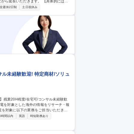
ただきます。 【具体的には】
海底探査等の案件獲得に向けた営業活動をご
全週休2日制
土日祝休み
案(受注に向けた当社の技術PRや入札業
要望を聞きながら、当社の技術部門との間に
営業】海洋・環
サル未経験歓迎! 特定商材/ソリュ
電を対象に以下の業務をご担当いただきま
0時間以内
英語
時短勤務あり
による国内に反映すべき知見の抽出および検
職経験者等） 募集職種 【海外