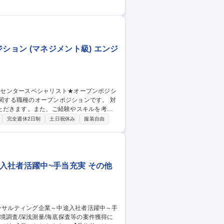
ルティング（ESG・SDGs促進支援含む）
 【海洋ごみ関連】東証プライム上場日揮グループ
ション (マネジメント級) エンジ
ただきます。また、ご経験やスキルを考慮
完全週休2日制
土日祝休み
服装自由
術支援)■システム開発 ■データセンターエ
（DX edgeソリューション）■エンジニア
ソリューション企画・開発） 募集職種
ジメント級)
入社者活躍中~手当充実 その他