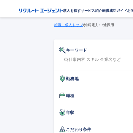
求人を探す
サービス紹介
転職成功ガイド
お
転職・求人トップ
/
沖縄電力 中途採用
キーワード
勤務地
職種
年収
こだわり条件