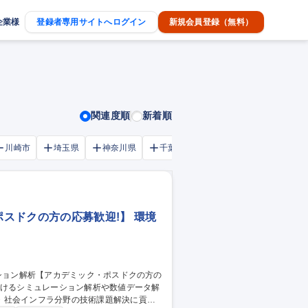
企業様
登録者専用サイトへログイン
新規会員登録（無料）
関連度順
新着順
川崎市
埼玉県
神奈川県
千葉市
大阪府
千葉県
スドクの方の応募歓迎!】 環境
・社会インフラ分野の技術課題解決に貢献