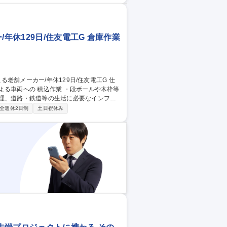
・データ収集など） ■専門調査（生物圏・
年休129日/住友電工G 倉庫作業
・段ボールや木枠等
が多様化し、SDGs、カーボンニュートラ
全週休2日制
土日祝休み