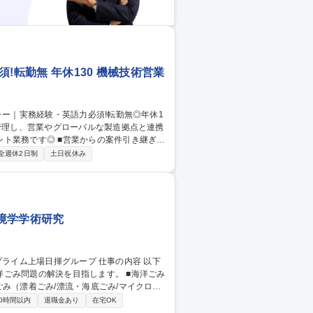
!転勤無 年休130 機械技術営業
からの案件引き継ぎお
の詳細確認と基幹システムへの入力 ■品質要
全週休2日制
土日祝休み
外の製造拠点や技術部門と連携した課題解決
的な進捗報告、関係構築 ■複雑な製品組み合
境学学術研究
ごみ問題の解決を目指します。 ■海洋ごみ
ータ解析/漂流シミュレーション） ■発生抑
0時間以内
退職金あり
在宅OK
手法の検討） ■海洋プラスチックごみ・マ