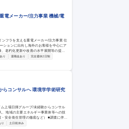
重電メーカー/注力事業 機械/電
レーションに出向し海外のお客様を中心にア
検、老朽化更新や改善の水平展開等の提
あり
退職金あり
完全週休2日制
りが主で、英語習得の向上意欲があれば問題
知識は当社グループが誇る研修制度・機関を
頂くことを期待致します。 募集職種
注力事業
からコンサルへ 環境学学術研究
生管理の徹底など） ■調査に伴う
ど ■国内外の文献調査など 【フィールド
あり
土日祝休み
積物の採取、河川での採水・水質測定など）