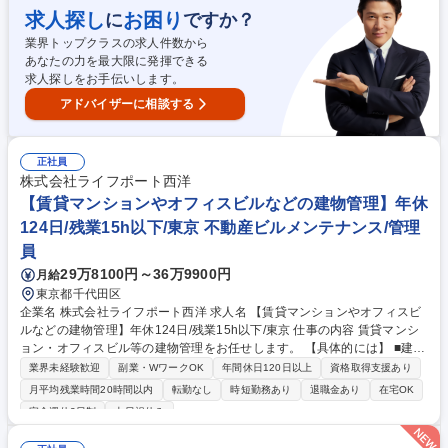
った高度なノウハウと充実した社内リソースがあり、技術者としてさらに
求人探し
お困り
に
ですか？
視座を高められる環境です。 募集職種 【土木設計/東京】安定経営で道
業界トップクラスの求人件数から
路・水道・橋梁など多様な案件/フレックス制導入
あなたの力を最大限に発揮できる
求人探しをお手伝いします。
アドバイザーに相談する
正社員
株式会社ライフポート西洋
【賃貸マンションやオフィスビルなどの建物管理】年休
124日/残業15h以下/東京 不動産ビルメンテナンス/管理
員
29万8100円～36万9900円
月給
東京都千代田区
企業名 株式会社ライフポート西洋 求人名 【賃貸マンションやオフィスビ
ルなどの建物管理】年休124日/残業15h以下/東京 仕事の内容 賃貸マンシ
ョン・オフィスビル等の建物管理をお任せします。 【具体的には】 ■建物
巡回（建物、設備、目視、点検、作動確認） ■各種点検（設備、消防）、
業界未経験歓迎
副業・WワークOK
年間休日120日以上
資格取得支援あり
工事立会い ■電気・水道・ガス検針 ■月次点検スケジュールの調整と作成
月平均残業時間20時間以内
転勤なし
時短勤務あり
退職金あり
在宅OK
■オーナー、行政・業者との打合せ ■各種見積、請求書、報告書 など 募集
完全週休2日制
土日祝休み
職種 【賃貸マンションやオフィスビルなどの建物管理】年休124日/残業1
5h以下/東京