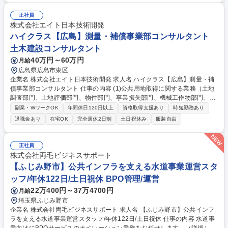
を分析し、最適なPPP事業の実現可能性調査や提案書の作成を行います。
(2)案件化提案・契約：プロジェクト構想から契約締結に至るプロセスにお
正社員
いて、社内外のステークホルダー（自治体、協力会社、社内関係部署等）
株式会社エイト日本技術開発
の合意形成・取りまとめ、および全体の進行管理を担います。 募集職種
ハイクラス【広島】測量・補償事業部コンサルタント
【水道PPP事業開発（官民連携事業）】在宅勤務可/世界のヴェオリアグル
土木建設コンサルタント
ープ
40万円～60万円
月給
広島県広島市東区
企業名 株式会社エイト日本技術開発 求人名 ハイクラス【広島】測量・補
償事業部コンサルタント 仕事の内容 (1)公共用地取得に関する業務（土地
調査部門、土地評価部門、物件部門、事業損失部門、機械工作物部門、営
業・特殊補償部門、補償関連部門、総合補償部門） (2)用地点検業務（土
副業・WワークOK
年間休日120日以上
資格取得支援あり
時短勤務あり
地・物件）・発注者支援業務 ※変更範囲：当社業務全般 募集職種 ハイク
退職金あり
在宅OK
完全週休2日制
土日祝休み
服装自由
ラス【広島】測量・補償事業部コンサルタント
正社員
株式会社両毛ビジネスサポート
【ふじみ野市】公共インフラを支える水道事業運営スタ
ッフ/年休122日/土日祝休 BPO管理/運営
22万400円～37万4700円
月給
埼玉県ふじみ野市
企業名 株式会社両毛ビジネスサポート 求人名 【ふじみ野市】公共インフ
ラを支える水道事業運営スタッフ/年休122日/土日祝休 仕事の内容 水道事