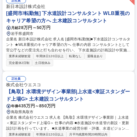
正社員
新日本設計株式会社
[盛岡市/転勤無] 下水道設計コンサルタント WLB重視の
キャリア希望の方へ 土木建設コンサルタント
28万円～50万円
月給
岩手県盛岡市
企業名 新日本設計株式会社 求人名 [盛岡市/転勤無]■下水道設計コンサルタ
ント ★WLB重視のキャリア希望の方へ 仕事の内容 コンサルタントとして
官公庁などの受注先と打ち合わせを行い、 下水道施設の計画設計や実施設
計を担当していただきます。将来的には、都市インフラの上流工程である
業界未経験歓迎
年間休日120日以上
転勤なし
退職金あり
計画設計等にも関わることが可能です。 [担当エリア]岩手9:青森秋田1の割
完全週休2日制
土日祝休み
合 [業務詳細]主要取引先は岩手県内市町村。長いお付き合いの中で信頼関
係を築いています。施工管理・測量・調査点検等の業務は協力会社が行
い、基本的には事務所での設計業務に専念(CADやExcel、水道計算書作成
正社員
の専門ソフトを活用) [移動/出張]現場へは、社用車もしくは公共交通機関
株式会社ウエスコ
を利用。出張は日帰 りメインで週平均1-2件。職住近接で担当案件は居住
【鳥取】水環境デザイン事業部|上水道<東証スタンダー
地考慮。 募集職種 [盛岡市/転勤無]■下水道設計コンサルタント ★WLB重
ド上場G> 土木建設コンサルタント
視のキャリア希望の方へ
435万円～850万円
年俸
鳥取県鳥取市
企業名 株式会社ウエスコ 求人名 【鳥取】水環境デザイン事業部｜上水道
＜東証スタンダード上場G＞ 仕事の内容 ■水道施設や水道管の新設・更新
設計計画を行っています。 ■水道事業の経営分析・評価、水道ビジョンの
策定などを行っています。 ■将来予測される大規模地震に備えて、耐震診
業界未経験歓迎
年間休日120日以上
月平均残業時間20時間以内