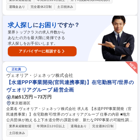
請求・収納に関する事務・水道メーターの調査や元栓の開閉作業 ・上記に
退職金あり
完全週休2日制
土日祝休み
関する事務スタッフ・検針スタッフの管理 【入社後】座学による研修に加
え先輩社員のOJTで段階的に業務を学びますので、未経験の方でも安心し
てスキルアップすることが可能です。その後は業務の習得度に応じて、ス
求人探し
お困り
に
ですか？
タッフのマネジメントや品質管理、業務改善に携わっていただきます。将
業界トップクラスの求人件数から
来的には、新規案件の獲得を目指す営業業務や、新規プロジェクトのマネ
あなたの力を最大限に発揮できる
ジメントまで担っていただくことを期待します。 募集職種 【昭島市】公
求人探しをお手伝いします。
共インフラを支える水道事業運営スタッフ／年休122日／土日祝休
アドバイザーに相談する
正社員
ヴェオリア・ジェネッツ株式会社
【水道PPP事業開発(官民連携事業)】在宅勤務可/世界の
ヴェオリアグループ 経営企画
51万円～73万円
月給
東京都港区
企業名 ヴェオリア・ジェネッツ株式会社 求人名 【水道PPP事業開発（官
民連携事業）】在宅勤務可/世界のヴェオリアグループ 仕事の内容 ■地方
公共団体が抱える上下水道分野の課題分析、新たなPPP事業の可能性調
査・企画提案から、案件化プロセスにおける社内外関係者の取りまとめお
業界未経験歓迎
年間休日120日以上
退職金あり
完全週休2日制
よびプロジェクト管理全般をお任せします。 ■自治体のニーズを捉えた事
土日祝休み
業構築を主導します。 (1)市場分析・提案：地方公共団体のインフラ課題