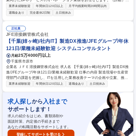
業向けにBPOサービスのオペレーション業務をお任せします。（詳細）・
水道料金に関するお客様窓口の運営・水道メーターの検針データ管理、料
業界未経験歓迎
年間休日120日以上
月平均残業時間20時間以内
金請求・収納に関する事務・水道メーターの調査や元栓の開閉作業 ・上記
退職金あり
完全週休2日制
土日祝休み
に関する事務スタッフ・検針スタッフの管理 【入社後】座学による研修に
加え先輩社員のOJTで段階的に業務を学びますので、未経験の方でも安心
してスキルアップすることが可能です。その後は業務の習得度に応じて、
正社員
スタッフのマネジメントや品質管理、業務改善に携わっていただきます。
JFE溶接鋼管株式会社
将来的には、新規案件の獲得を目指す営業業務や、新規プロジェクトのマ
【千葉(姉ヶ崎)/社内IT】製造DX推進/JFEグループ/年休
ネジメントまで担っていただくことを期待します。 募集職種 【ふじみ野
121日/業種未経験歓迎 システムコンサルタント
市】公共インフラを支える水道事業運営スタッフ/年休122日/土日祝休
25万4000円以上
月給
千葉県市原市
企業名 ＪＦＥ溶接鋼管株式会社 求人名 【千葉(姉ヶ崎)/社内IT】製造DX推
進/JFEグループ/年休121日/業種未経験歓迎 仕事の内容 製造現場や生産管
理部門の課題を把握し、ITを活用した業務改善テーマの企画や立案、推進
を行います。将来のDX推進体制の中核を担い、部門横断的な視点を持つ
業界未経験歓迎
年間休日120日以上
退職金あり
土日祝休み
管理職候補としての活躍を期待します。 社内IT担当として、現場のヘルプ
デスク業務に近いサポートから、生産性向上のためのデジタル技術導入ま
で幅広くお任せします。具体的には製造現場や生産管理部門の課題をヒア
求人探し
入社まで
から
リングして業務改善策を企画し、システム部門と各部署の橋渡し役として
サポートします！
改善活動を推進します。入社後はシステム部で業務を理解し、将来は生産
管理など関連部門へのキャリアチェンジも経験しながら事業全体を牽引す
求人の紹介をはじめ、書類添削や
る幹部候補への成長を目指せます。 募集職種 【千葉(姉ヶ崎)/社内IT】製
面談対策、内定後の手続きまで
造DX推進/JFEグループ/年休121日/業種未経験歓迎
あなたの転職活動をサポートします。
登録してサポートを受ける