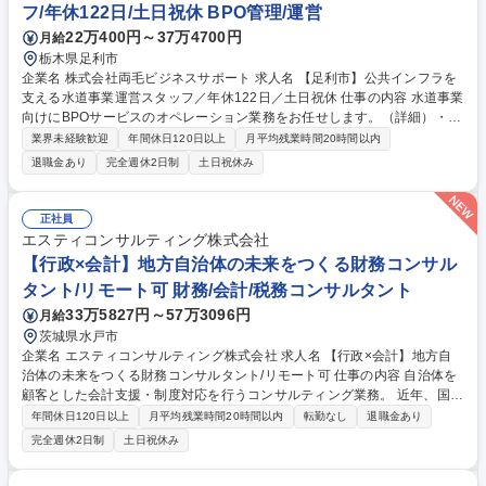
フ/年休122日/土日祝休 BPO管理/運営
22万400円～37万4700円
月給
栃木県足利市
企業名 株式会社両毛ビジネスサポート 求人名 【足利市】公共インフラを
支える水道事業運営スタッフ／年休122日／土日祝休 仕事の内容 水道事業
向けにBPOサービスのオペレーション業務をお任せします。（詳細）・水
道料金に関するお客様窓口の運営・水道メーターの検針データ管理、料金
業界未経験歓迎
年間休日120日以上
月平均残業時間20時間以内
請求・収納に関する事務・水道メーターの調査や元栓の開閉作業 ・上記に
退職金あり
完全週休2日制
土日祝休み
関する事務スタッフ・検針スタッフの管理 【入社後】座学による研修に加
え先輩社員のOJTで段階的に業務を学びますので、未経験の方でも安心し
てスキルアップすることが可能です。その後は業務の習得度に応じて、ス
正社員
タッフのマネジメントや品質管理、業務改善に携わっていただきます。将
エスティコンサルティング株式会社
来的には、新規案件の獲得を目指す営業業務や、新規プロジェクトのマネ
【行政×会計】地方自治体の未来をつくる財務コンサル
ジメントまで担っていただくことを期待します。 募集職種 【足利市】公
タント/リモート可 財務/会計/税務コンサルタント
共インフラを支える水道事業運営スタッフ／年休122日／土日祝休
33万5827円～57万3096円
月給
茨城県水戸市
企業名 エスティコンサルティング株式会社 求人名 【行政×会計】地方自
治体の未来をつくる財務コンサルタント/リモート可 仕事の内容 自治体を
顧客とした会計支援・制度対応を行うコンサルティング業務。 近年、国の
制度変更等により需要が高まっている分野であり、地方創生の一端を担う
年間休日120日以上
月平均残業時間20時間以内
転勤なし
退職金あり
仕事として地域未来をつくっていくやりがいのある仕事です。 ・地方自治
完全週休2日制
土日祝休み
体の公会計財務書類作成及び分析支援、固定資産台帳更新支援 ・予算編成
や将来計画に対する提案 ・セミナー開催等の業務 ・地方公営企業（水道