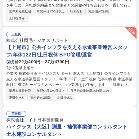
を中心に、入札以降納品まで発注者との調整や打ち合わせを一貫して行
い、仕様指示を社内のアシスタントさんへ出し分担しながら業務を行って
業界未経験歓迎
年間休日120日以上
転勤なし
完全週休2日制
いただきます。 ■入札は社長が行っていますが、納品にむけて企画・立
土日祝休み
案・調査・計画・設計まで行います。埼玉県のPR活動・都市計画・地域
活性化の事業にも携わっています。 業務内容の変更の範囲：当社業務全般
募集職種 埼玉【技術士】年休125日/在宅勤務推進中◎
正社員
株式会社両毛ビジネスサポート
【上尾市】公共インフラを支える水道事業運営スタッ
フ/年休122日/土日祝休 BPO管理/運営
22万400円～37万4700円
月給
埼玉県上尾市
企業名 株式会社両毛ビジネスサポート 求人名 【上尾市】公共インフラを
支える水道事業運営スタッフ／年休122日／土日祝休 仕事の内容 水道事業
向けにBPOサービスのオペレーション業務をお任せします。（詳細）・水
道料金に関するお客様窓口の運営・水道メーターの検針データ管理、料金
業界未経験歓迎
年間休日120日以上
月平均残業時間20時間以内
請求・収納に関する事務・水道メーターの調査や元栓の開閉作業 ・上記に
退職金あり
完全週休2日制
土日祝休み
関する事務スタッフ・検針スタッフの管理 【入社後】座学による研修に加
え先輩社員のOJTで段階的に業務を学びますので、未経験の方でも安心し
てスキルアップすることが可能です。その後は業務の習得度に応じて、ス
正社員
タッフのマネジメントや品質管理、業務改善に携わっていただきます。将
株式会社エイト日本技術開発
来的には、新規案件の獲得を目指す営業業務や、新規プロジェクトのマネ
ハイクラス【大阪】測量・補償事業部コンサルタント
ジメントまで担っていただくことを期待します。 募集職種 【上尾市】公
土木建設コンサルタント
共インフラを支える水道事業運営スタッフ／年休122日／土日祝休