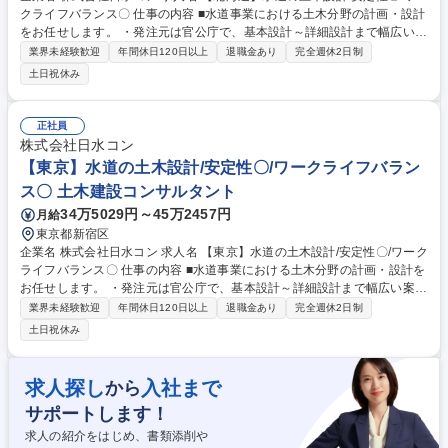
クライフバランス〇 仕事の内容 ■水道事業における土木分野の計画・設計
をお任せします。 ・発注元は官公庁で、基本設計～詳細設計まで幅広い案
件を担当 ・耐震診断、補強設計業務 ・改築、更新設計業務 ・その他当社
業界未経験歓迎
年間休日120日以上
退職金あり
完全週休2日制
事業に関する業務 募集職種 【北海道】水道の土木設計/安定性〇/ワークラ
土日祝休み
イフバランス〇
正社員
株式会社日水コン
【東京】水道の土木設計/安定性〇/ワークライフバラン
ス〇 土木建設コンサルタント
34万5029円～45万2457円
月給
東京都新宿区
企業名 株式会社日水コン 求人名 【東京】水道の土木設計/安定性〇/ワーク
ライフバランス〇 仕事の内容 ■水道事業における土木分野の計画・設計を
お任せします。 ・発注元は官公庁で、基本設計～詳細設計まで幅広い案件
を担当 ・耐震診断、補強設計業務 ・改築、更新設計業務 ・その他当社事
業界未経験歓迎
年間休日120日以上
退職金あり
完全週休2日制
業に関する業務 募集職種 【東京】水道の土木設計/安定性〇/ワークライフ
土日祝休み
バランス〇
求人探し
入社まで
から
サポートします！
求人の紹介をはじめ、書類添削や