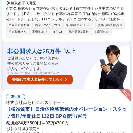
東京都千代田区
企業名 株式会社日立製作所 求人名 2148【東京/主任】公共事業の変革を
リードするDXコンサルタント 仕事の内容 官公庁/自治体の顧客のDX推進
のパートナーとして、DXコンサルティングに関するデリバリー活動を担
います。 【デリバリー活動】■各種調査や現行業務フローの作成、課題仮
業界未経験歓迎
副業・WワークOK
年間休日120日以上
資格取得支援あり
説の立案 といった現状分析■解決施策の検討や将来業務フローの設計とい
時短勤務あり
退職金あり
在宅OK
完全週休2日制
土日祝休み
った将来構想の策定 等【パイプライン管理補佐（適宜、マネージャータス
服装自由
クの補佐を担当）】■顧客/社内関係部署との関係構築■関係ステークホル
ダと連携した提案活動 等【マネジメント業務補佐（適宜、マネージャータ
※
非公開求人
25
万件
は
以上
スクの補佐を担当）】■チームメンバーの管理及び育成■プロジェクト及び
パートナー会社のマネジメント 等 募集職種 2148【東京/主任】公共事業
ご登録いただくと、約
25
万件の
の変革をリードするDXコンサルタント
非公開求人からご希望に沿った
求人をご紹介します。
※
2026年3月31日時点 ※求人数＝採用予定人数
登録して求人を紹介してもらう
正社員
株式会社両毛ビジネスサポート
【横須賀市】自治体税務業務のオペレーション・スタッ
フ管理/年間休日122日 BPO管理/運営
24万2500円～37万4700円
月給
神奈川県横須賀市