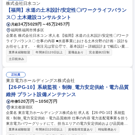
株式会社日水コン
【福岡】水道の土木設計/安定性〇/ワークライフバラン
ス〇 土木建設コンサルタント
34万5029円～45万2457円
月給
福岡県福岡市博多区
企業名 株式会社日水コン 求人名 【福岡】水道の土木設計/安定性〇/ワーク
ライフバランス〇 仕事の内容 ■水道事業における土木分野の計画・設計を
お任せします。 ・発注元は官公庁で、基本設計～詳細設計まで幅広い案件
を担当 ・耐震診断、補強設計業務 ・改築、更新設計業務 ・その他当社事
業界未経験歓迎
年間休日120日以上
退職金あり
完全週休2日制
業に関する業務 募集職種 【福岡】水道の土木設計/安定性〇/ワークライフ
土日祝休み
バランス〇
正社員
東京電力ホールディングス株式会社
【26-PG-10】系統監視・制御_電力安定供給・電力品質
維持 プラント設備メンテナンス
520万円～1050万円
年俸
東京都新宿区
企業名 東京電力ホールディングス株式会社 求人名 【26-PG-10】系統監
視・制御_電力安定供給・電力品質維持 仕事の内容 電力送配電事業を担う
東京電力パワーグリッドにて、担当エリアの電力安定供給および品質維持
を目的とした以下業務をご経験に応じてご担当。 ■電力系統の監視・制御
業界未経験歓迎
年間休日120日以上
資格取得支援あり
時短勤務あり
業務：発電所、送電線、変電所から構成される 担当エリアの電力系統全体