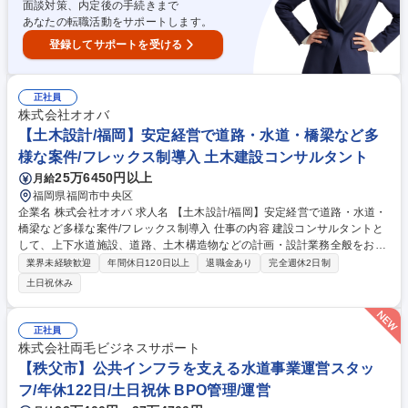
面談対策、内定後の手続きまで
あなたの転職活動をサポートします。
登録してサポートを受ける
正社員
株式会社オオバ
【土木設計/福岡】安定経営で道路・水道・橋梁など多
様な案件/フレックス制導入 土木建設コンサルタント
25万6450円以上
月給
福岡県福岡市中央区
企業名 株式会社オオバ 求人名 【土木設計/福岡】安定経営で道路・水道・
橋梁など多様な案件/フレックス制導入 仕事の内容 建設コンサルタントと
して、上下水道施設、道路、土木構造物などの計画・設計業務全般をお任
せします。これまでのご経験を活かし、大規模な公共インフラプロジェク
業界未経験歓迎
年間休日120日以上
退職金あり
完全週休2日制
トの主担当としてご活躍いただけます。 具体的には土木設計に関わる業務
土日祝休み
全般をお任せします。 ・上下水道施設等の計画・設計業務全般 ・道路計
画設計業務全般 ・土木構造物の計画・設計業務全般 ※100年超の歴史で培
った高度なノウハウと充実した社内リソースがあり、技術者としてさらに
正社員
視座を高められる環境です。 募集職種 【土木設計/福岡】安定経営で道
株式会社両毛ビジネスサポート
路・水道・橋梁など多様な案件/フレックス制導入
【秩父市】公共インフラを支える水道事業運営スタッ
フ/年休122日/土日祝休 BPO管理/運営