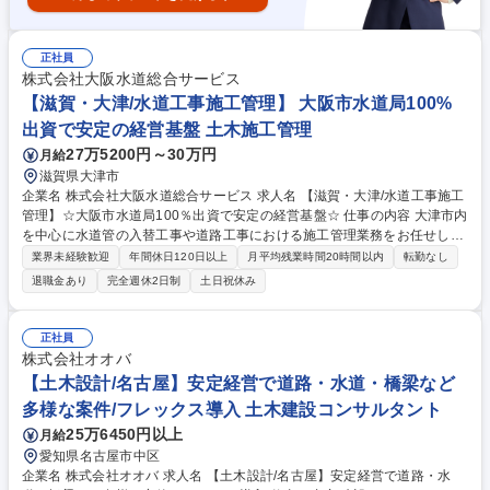
正社員
株式会社大阪水道総合サービス
【滋賀・大津/水道工事施工管理】 大阪市水道局100%
出資で安定の経営基盤 土木施工管理
27万5200円～30万円
月給
滋賀県大津市
企業名 株式会社大阪水道総合サービス 求人名 【滋賀・大津/水道工事施工
管理】☆大阪市水道局100％出資で安定の経営基盤☆ 仕事の内容 大津市内
を中心に水道管の入替工事や道路工事における施工管理業務をお任せしま
す。官公庁案件が中心なので工期やスケジュールに無理が少なく安定した
業界未経験歓迎
年間休日120日以上
月平均残業時間20時間以内
転勤なし
環境でこれまでの資格と経験を発揮頂ける環境です。 主に配水管の入替工
退職金あり
完全週休2日制
土日祝休み
事等に伴う施工管理（工程・安全・品質・原価管理）をご担当頂きます。
・発注者（官公庁）との打ち合わせ ・書類作成、近隣対応 ・現場監督業
務 ※現場は大津市内が中心。※夜間工事は月に1回あるかないかの頻度と
正社員
なります。裁量を持ってご自身のやり方で「一人称」で業務を進められる
株式会社オオバ
自由度の高さがあります。 募集職種 【滋賀・大津/水道工事施工管理】☆
【土木設計/名古屋】安定経営で道路・水道・橋梁など
大阪市水道局100％出資で安定の経営基盤☆
多様な案件/フレックス導入 土木建設コンサルタント
25万6450円以上
月給
愛知県名古屋市中区
企業名 株式会社オオバ 求人名 【土木設計/名古屋】安定経営で道路・水