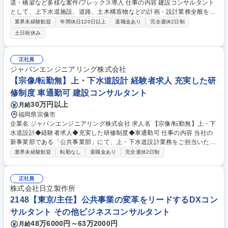
道・橋梁など多様な案件/フレックス導入 仕事の内容 建設コンサルタント
として、上下水道施設、道路、土木構造物などの計画・設計業務全般をお
任せします。これまでのご経験を活かし、大規模な公共インフラプロジェ
業界未経験歓迎
年間休日120日以上
退職金あり
完全週休2日制
クトの主担当としてご活躍いただけます。 具体的には土木設計に関わる業
土日祝休み
務全般をお任せします。 ・上下水道施設等の計画・設計業務全般 ・道路
計画設計業務全般 ・土木構造物の計画・設計業務全般 ※100年超の歴史で
培った高度なノウハウと充実した社内リソースがあり、技術者としてさら
正社員
に視座を高められる環境です。 募集職種 【土木設計/名古屋】安定経営で
ジャパンエンジニアリング株式会社
道路・水道・橋梁など多様な案件/フレックス導入
【宗像/転勤無】上・下水道設計 経験者求人 充実した研
修制度 車通勤可 建設コンサルタント
30万円以上
月給
福岡県宗像市
企業名 ジャパンエンジニアリング株式会社 求人名 【宗像/転勤無】上・下
水道設計◆経験者求人◆充実した研修制度◆車通勤可 仕事の内容 当社の
新事業部である「公共事業部」にて、上・下水道設計業務をご担当いただ
きます。 【具体的な業務】 ・現地調査 ・先方との打ち合わせ ・計画／立
業界未経験歓迎
転勤なし
退職金あり
完全週休2日制
案／図面設計 ・先方へのへの図面確認依頼 ・図面修正(複数回) 募集職種
【宗像/転勤無】上・下水道設計◆経験者求人◆充実した研修制度◆車通勤
可
正社員
株式会社日立製作所
2148【東京/主任】公共事業の変革をリードするDXコン
サルタント その他ビジネスコンサルタント
48万6000円～63万2000円
月給