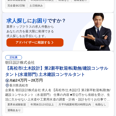
伴う転勤もなく、長期就業が可能です。 【具体的業務】■現場監督補助 ■
完全週休2日制
土日祝休み
現場の写真撮影 ■水道工事の報告書作成 【案件について】大阪府内の水道
事業体等から入札等で案件を獲得。 １つの現場を４名ほどの施工管理補助
員が担当します。 ご経験やお持ちの資格に応じた案件をお任せいたしま
求人探し
お困り
に
ですか？
す。 【採用背景】施工管理の人数は充足していますが、来年度に向けて案
業界トップクラスの求人件数から
件を増やしたいため、この度採用活動をしています。 募集職種 【大阪/水
あなたの力を最大限に発揮できる
道施工監理補助】大阪市水道局100%出資/残業少なく土日祝休みが基本！
求人探しをお手伝いします。
アドバイザーに相談する
正社員
朝日設計株式会社
【高松市/土木設計】第2新卒歓迎/転勤無/建設コンサル
タント(水道部門) 土木建設コンサルタント
24万円～28万円
月給
香川県高松市
企業名 朝日設計株式会社 求人名 【高松市/土木設計】第2新卒歓迎/転勤無/
建設コンサルタント（水道部門） 仕事の内容 ■官公庁から依頼を受け、生
活に欠かせない上水道や工業用水道の調査・計画・設計を行うお仕事で
す。学校で学んだ基礎知識を活かしながら、浄水場や配水管などを安全に
業界未経験歓迎
年間休日120日以上
月平均残業時間20時間以内
転勤なし
作るための図面作成や構造計算を担当します。 ■具体的には、配管設計
退職金あり
（開削工法・推進工法・水管橋など）や、浄水場等の土木構造物設計（R