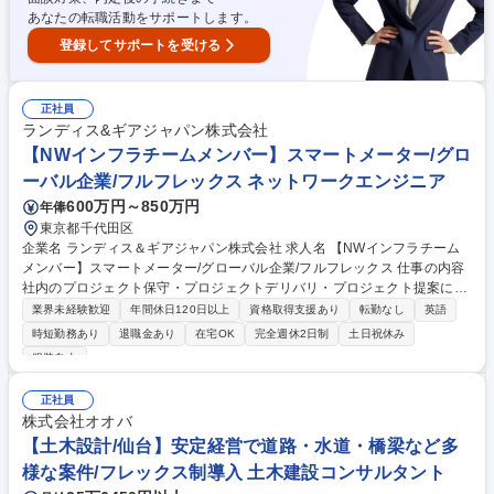
あなたの転職活動をサポートします。
登録してサポートを受ける
正社員
ランディス&ギアジャパン株式会社
【NWインフラチームメンバー】スマートメーター/グロ
ーバル企業/フルフレックス ネットワークエンジニア
600万円～850万円
年俸
東京都千代田区
企業名 ランディス＆ギアジャパン株式会社 求人名 【NWインフラチーム
メンバー】スマートメーター/グローバル企業/フルフレックス 仕事の内容
社内のプロジェクト保守・プロジェクトデリバリ・プロジェクト提案にま
たがるデータベース(NW)に関する提案・構築・保守活動に参画するチー
業界未経験歓迎
年間休日120日以上
資格取得支援あり
転勤なし
英語
ムにて、課題解決の方針立案遂行リードを行っていただきます。 【具体的
時短勤務あり
退職金あり
在宅OK
完全週休2日制
土日祝休み
には】チームメンバーとの協働により、効果的に複数の活動を行いつつス
服装自由
テークホルダマネジメントを行っていただきます。■社内のプロジェクト
保守・プロジェクトデリバリ・プロジェクト提案にまたがるDB領域での
正社員
活動の推進。計画、実施遂行に責任をもち、パートナと協業し、複数人の
株式会社オオバ
作業のリードを行う■それに伴うステークホルダマネジメント ※システム
【土木設計/仙台】安定経営で道路・水道・橋梁など多
に関する情報： 構成ノード数700以上/DR/24時間365日無停止 募集職種
【NWインフラチームメンバー】スマートメーター/グローバル企業/フルフ
様な案件/フレックス制導入 土木建設コンサルタント
レックス