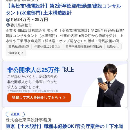
（1週間単位でシフト変更）で、チーム内で協力して業務を遂行します。
【高松市/機電設計】第2新卒歓迎/転勤無/建設コンサル
募集職種 【桐生市/データセンターオペレータ】未経験者可★サーバー監
タント(水道部門) 土木構造設計
視/IT知識不要！
24万円～28万円
月給
香川県高松市
企業名 朝日設計株式会社 求人名 【高松市/機電設計】第2新卒歓迎/転勤無/
建設コンサルタント（水道部門） 仕事の内容 ■官公庁から依頼を受け、上
水道や工業用水道施設（浄水場・ポンプ場など）の機械・電気設備の調
査・計画・設計を行います。生活に欠かせない水の安定供給を支えるやり
業界未経験歓迎
年間休日120日以上
月平均残業時間20時間以内
転勤なし
がいのあるお仕事です。 ■具体的には、浄水場、配水池、ポンプ場などの
退職金あり
水道施設における機械・電気設備の設計業務を担当していただきます。現
場の調査から始まり、どのような設備が必要かの計画立案、CAD等を用い
た詳細な設計まで一貫して携わります。また、水道事業体である官公庁の
※
非公開求人
25
万件
は
以上
担当者と直接打ち合わせを行い、技術的な協議を重ねながらプロジェクト
ご登録いただくと、約
25
万件の
を進めていきます。 ※業務変更の範囲：当社の業務全般 募集職種 【高松
非公開求人からご希望に沿った
市/機電設計】第2新卒歓迎/転勤無/建設コンサルタント（水道部門）
求人をご紹介します。
※
2026年3月31日時点 ※求人数＝採用予定人数
登録して求人を紹介してもらう
正社員
株式会社東洋設計事務所
東京【土木設計】職種未経験OK!官公庁案件の上下水道