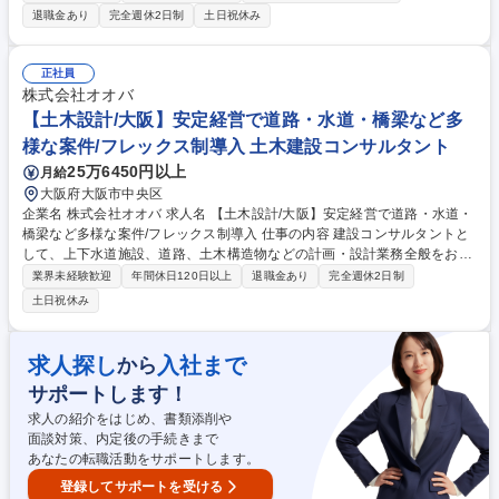
断・補強を行い、地震に強 い水道施設の構築を立案しています。 ※AIやG
退職金あり
完全週休2日制
土日祝休み
IS（地理情報システム）などの技術を活用したシステムが導入されていま
す。 募集職種 【鳥取】水環境デザイン事業部｜上水道＜東証スタンダー
ド上場G＞
正社員
株式会社オオバ
【土木設計/大阪】安定経営で道路・水道・橋梁など多
様な案件/フレックス制導入 土木建設コンサルタント
25万6450円以上
月給
大阪府大阪市中央区
企業名 株式会社オオバ 求人名 【土木設計/大阪】安定経営で道路・水道・
橋梁など多様な案件/フレックス制導入 仕事の内容 建設コンサルタントと
して、上下水道施設、道路、土木構造物などの計画・設計業務全般をお任
せします。これまでのご経験を活かし、大規模な公共インフラプロジェク
業界未経験歓迎
年間休日120日以上
退職金あり
完全週休2日制
トの主担当としてご活躍いただけます。 具体的には土木設計に関わる業務
土日祝休み
全般をお任せします。 ・上下水道施設等の計画・設計業務全般 ・道路計
画設計業務全般 ・土木構造物の計画・設計業務全般 ※100年超の歴史で培
った高度なノウハウと充実した社内リソースがあり、技術者としてさらに
求人探し
入社まで
から
視座を高められる環境です。 募集職種 【土木設計/大阪】安定経営で道
サポートします！
路・水道・橋梁など多様な案件/フレックス制導入
求人の紹介をはじめ、書類添削や
面談対策、内定後の手続きまで
あなたの転職活動をサポートします。
登録してサポートを受ける