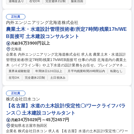
退職金あり
在宅OK
完全週休2日制
服装自由
を監視し、電圧の変化・電力の流れをリアルタイムで監視・制御。 ■事
故・トラブル対応：事故やトラブル発生時には、チームメンバーと連携の
上、迅速・適確に復旧操作を実施(色の違いを判断した、緊急なシステム
正社員
操作あり) ■社内への情報発信：電力系統の異常時や事故発生時に発生状
内外エンジニアリング北海道株式会社
況、復旧見込みなどを迅速に社内共有し、関係箇所との協力体制の強化を
農業土木・水道設計管理技術者/所定7時間/残業17h/WE
行う。 募集職種 【26-PG-10】系統監視・制御_電力安定供給・電力品質
B面接可 土木建設コンサルタント
維持
36万3900円以上
月給
北海道
企業名 内外エンジニアリング北海道株式会社 求人名 農業土木・水道設計
管理技術者/所定7時間/残業17h/WEB面接可 仕事の内容 北海道内の農業土
木（パイプライン等）や上下水道の設計業務をお任せ。プレイングマネー
ジャーとして、若手への技術指導、設計チェック、プロジェクト管理等も
業界未経験歓迎
年間休日120日以上
月平均残業時間20時間以内
転勤なし
担当いただきます。 国交省や北海道発注の営農飲雑用水、畑地かんがい等
在宅OK
完全週休2日制
土日祝休み
のパイプライン設計（構造・水理計算）がメイン。 【具体的な業務】 パ
イプライン・水利施設（ポンプ場、水槽等）の設計 3次元BIM/CIMを用い
た設計推進 若手指導、設計チェック、工程管理 ※月2～3回程度の道内短
正社員
期出張あり。所定7時間、前年度残業17時間/月と、私生活も大切にできる
株式会社日水コン
環境です 募集職種 農業土木・水道設計管理技術者/所定7時間/残業17h/WE
【名古屋】水道の土木設計/安定性〇/ワークライフバラ
B面接可
ンス〇 土木建設コンサルタント
34万5029円～45万2457円
月給
愛知県名古屋市熱田区
企業名 株式会社日水コン 求人名 【名古屋】水道の土木設計/安定性〇/ワー