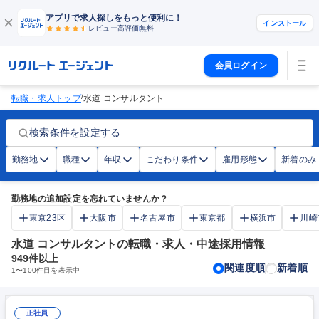
アプリで求人探しをもっと便利に！
インストール
レビュー高評価
無料
会員ログイン
/
転職・求人トップ
水道 コンサルタント
検索条件を設定する
勤務地
職種
年収
こだわり条件
雇用形態
新着のみ
勤務地の追加設定を忘れていませんか？
東京23区
大阪市
名古屋市
東京都
横浜市
川崎
水道 コンサルタントの転職・求人・中途採用情報
949
件以上
関連度順
新着順
1
〜
100
件目を表示中
正社員