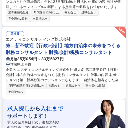
ンスのとれた職場環境。年休128日/転勤無/土日祝休 仕事の内容 当社が管
理しているオフィスビルの巡回による点検等の業務をお任せいたします。
23区内のビルを電車で巡回いただきます。１日３件程度です。※変更の範
業界未経験歓迎
年間休日120日以上
転勤なし
退職金あり
囲：会社が定める業務 【具体的には】・建具調整およびメンテナンス業務
完全週休2日制
土日祝休み
・電気機器類の修繕、部品交換などの業務 ・故障対応や緊急対応の一次対
応業務 ・電気、水道メーターの検針 ◎ビルメンテナンス上で発生する応
急処置がメインとなります。 募集職種 【営繕職】ワークライフバランス
正社員
のとれた職場環境。年休128日/転勤無/土日祝休
エスティコンサルティング株式会社
第二新卒歓迎【行政×会計】地方自治体の未来をつくる
財務コンサルタント 財務/会計/税務コンサルタント
25万654円～33万5827円
月給
茨城県水戸市
企業名 エスティコンサルティング株式会社 求人名 第二新卒歓迎【行政×
会計】地方自治体の未来をつくる財務コンサルタント 仕事の内容 本ポジ
ションは第二新卒歓迎のポジションになります。 自治体を顧客とした会計
支援・制度対応を行うコンサルティング業務。地方創生の一端を担う仕事
月平均残業時間20時間以内
転勤なし
退職金あり
完全週休2日制
として地域未来をつくっていくやりがいのある仕事です。 ・地方自治体の
土日祝休み
公会計財務書類作成及び分析支援、固定資産台帳更新支援 ・予算編成や将
来計画に対する提案 ・セミナー開催等の業務 ・地方公営企業（水道事
業・下水道事業等）の会計指導・消費税申告書作成・将来計画作成等のサ
求人探し
入社まで
から
ポート ※未経験者の方でも社内研修やOJTを通じて公会計に関する知識や
サポートします！
実務を習得可能。2年程度を目途に主担当者を目指して業務対応して頂き
ます。 募集職種 第二新卒歓迎【行政×会計】地方自治体の未来をつくる財
求人の紹介をはじめ、書類添削や
務コンサルタント
面談対策、内定後の手続きまで