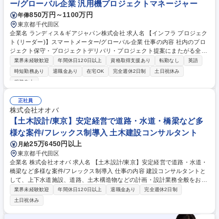
ー/グローバル企業 汎用機プロジェクトマネージャー
850万円～1100万円
年俸
東京都千代田区
企業名 ランディス＆ギアジャパン株式会社 求人名 【インフラ プロジェク
ト (リーダー)】スマートメーター/グローバル企業 仕事の内容 社内のプロ
ジェクト保守・プロジェクトデリバリ・プロジェクト提案にまたがる全般
的な活動に参画し、プロジェクト、プログラムマネジメント・課題解決の
業界未経験歓迎
年間休日120日以上
資格取得支援あり
転勤なし
英語
方針立案遂行を行います。 【具体的には】チームメンバーとの協働によ
時短勤務あり
退職金あり
在宅OK
完全週休2日制
土日祝休み
り、効果的に複数面の案件の進行を行いつつステークホルダマネジメント
服装自由
を行います。■ネットワーク・サーバー構築に関わるプロジェクト全体の
計画立案・進捗管理・課題管理を実施し、納期・品質・コストのバランス
正社員
を最適化 ■顧客向けの概要説明資料・作業手順書の作成および説明対応 ■
株式会社オオバ
社内メンバー・ベンダー・顧客間の調整・会議体運営・議事録確認 （その
【土木設計/東京】安定経営で道路・水道・橋梁など多
他詳細は下記） 募集職種 【インフラ プロジェクト (リーダー)】スマート
メーター/グローバル企業
様な案件/フレックス制導入 土木建設コンサルタント
25万6450円以上
月給
東京都千代田区
企業名 株式会社オオバ 求人名 【土木設計/東京】安定経営で道路・水道・
橋梁など多様な案件/フレックス制導入 仕事の内容 建設コンサルタントと
して、上下水道施設、道路、土木構造物などの計画・設計業務全般をお任
せします。これまでのご経験を活かし、大規模な公共インフラプロジェク
業界未経験歓迎
年間休日120日以上
退職金あり
完全週休2日制
トの主担当としてご活躍いただけます。 具体的には土木設計に関わる業務
土日祝休み
全般をお任せします。 ・上下水道施設等の計画・設計業務全般 ・道路計
画設計業務全般 ・土木構造物の計画・設計業務全般 ※100年超の歴史で培