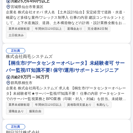
25万6450円以上
月給
宮城県仙台市青葉区
企業名 株式会社オオバ 求人名 【土木設計/仙台】安定経営で道路・水道・
橋梁など多様な案件/フレックス制導入 仕事の内容 建設コンサルタントと
して、上下水道施設、道路、土木構造物などの計画・設計業務全般をお任
せします。これまでのご経験を活かし、大規模な公共インフラプロジェク
業界未経験歓迎
年間休日120日以上
退職金あり
完全週休2日制
トの主担当としてご活躍いただけます。 具体的には土木設計に関わる業務
土日祝休み
全般をお任せします。 ・上下水道施設等の計画・設計業務全般 ・道路計
画設計業務全般 ・土木構造物の計画・設計業務全般 ※100年超の歴史で培
った高度なノウハウと充実した社内リソースがあり、技術者としてさらに
正社員
視座を高められる環境です。 募集職種 【土木設計/仙台】安定経営で道
株式会社両毛システムズ
路・水道・橋梁など多様な案件/フレックス制導入
【桐生市/データセンターオペレータ】未経験者可 サー
バー監視/IT知識不要! 保守/運用/サポートエンジニア
29万円～36万円
月給
群馬県桐生市
企業名 株式会社両毛システムズ 求人名 【桐生市/データセンターオペレー
タ】未経験者可★サーバー監視/IT知識不要！ 仕事の内容 データセンター
でのサーバー監視業務とBPO業務（印刷・封入・封緘）を担当。未経験で
もOJTで段階的に習得可能。24時間3交替制のシフト勤務で平日休みや連
業界未経験歓迎
年間休日120日以上
資格取得支援あり
転勤なし
休取得も可能。キャリアアップの道も複数用意しています。 【1】サーバ
退職金あり
服装自由
ー監視業務：専用ツールを使用したシステム監視、異常時のエスカレーシ
ョン、サーバーの目視点検など 【2】BPO業務：お客様データの印刷、裁
断・圧着・封入封緘などの後処理作業 【3】2拠点（本社DC・RSDC）で
正社員
の勤務となり、シフトにより勤務場所が変わります 【4】24時間3交替制
朝日設計株式会社