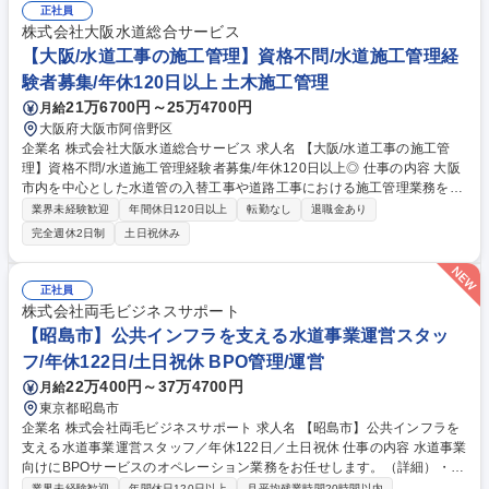
内容の変更範囲：会社の定める業務 募集職種 【千代田区/営業事務】社会
正社員
貢献性・やりがい◎官公庁向けの安定した事業基盤
株式会社大阪水道総合サービス
【大阪/水道工事の施工管理】資格不問/水道施工管理経
験者募集/年休120日以上 土木施工管理
21万6700円～25万4700円
月給
大阪府大阪市阿倍野区
企業名 株式会社大阪水道総合サービス 求人名 【大阪/水道工事の施工管
理】資格不問/水道施工管理経験者募集/年休120日以上◎ 仕事の内容 大阪
市内を中心とした水道管の入替工事や道路工事における施工管理業務をお
任せします。資格がなくても水道工事の現場監督や施工管理の実務経験が
業界未経験歓迎
年間休日120日以上
転勤なし
退職金あり
あれば即戦力としてお迎えします！当社で経験を活かしてください！ 水道
完全週休2日制
土日祝休み
インフラ工事の施工管理全般（工程・安全・品質管理など）をお任せしま
す。 ・現場の巡回、監督 ・協力会社への指示出し ・施工図面の確認など
※資格不要の水道工事案件を中心にお任せします。 これまでのご経験を活
正社員
かし、ご自身のスタイルで現場を動かせます。 ※夜間工事は月1回以下と
株式会社両毛ビジネスサポート
少なく、ワークライフバランスを保ちやすい環境です。 募集職種 【大阪/
【昭島市】公共インフラを支える水道事業運営スタッ
水道工事の施工管理】資格不問/水道施工管理経験者募集/年休120日以上◎
フ/年休122日/土日祝休 BPO管理/運営
22万400円～37万4700円
月給
東京都昭島市
企業名 株式会社両毛ビジネスサポート 求人名 【昭島市】公共インフラを
支える水道事業運営スタッフ／年休122日／土日祝休 仕事の内容 水道事業
向けにBPOサービスのオペレーション業務をお任せします。（詳細）・水
道料金に関するお客様窓口の運営・水道メーターの検針データ管理、料金
業界未経験歓迎
年間休日120日以上
月平均残業時間20時間以内