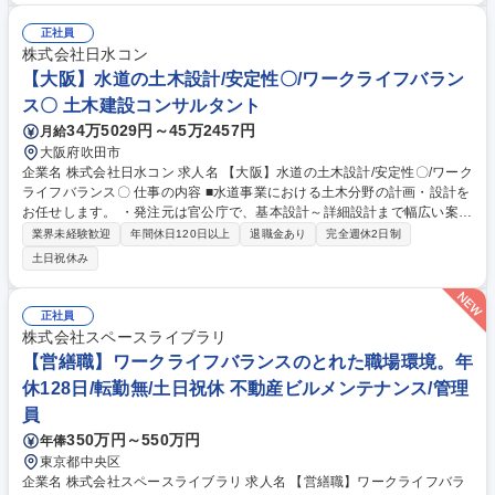
C・PC・SUS）を行います。また、施設の耐震診断や各種構造計算といっ
た土木系の技術業務全般に携わっていただきます。さらに、水道事業体で
正社員
ある官公庁の担当者と直接打ち合わせを行いながら、調査・計画・設計を
株式会社日水コン
進めていきます。デスクワークのCAD設計だけでなく、現場を調査して最
【大阪】水道の土木設計/安定性〇/ワークライフバラン
適な工法を選定するやりがいのある業務です。 募集職種 【高松市/土木設
ス〇 土木建設コンサルタント
計】第2新卒歓迎/転勤無/建設コンサルタント（水道部門）
34万5029円～45万2457円
月給
大阪府吹田市
企業名 株式会社日水コン 求人名 【大阪】水道の土木設計/安定性〇/ワーク
ライフバランス〇 仕事の内容 ■水道事業における土木分野の計画・設計を
お任せします。 ・発注元は官公庁で、基本設計～詳細設計まで幅広い案件
を担当 ・耐震診断、補強設計業務 ・改築、更新設計業務 ・その他当社事
業界未経験歓迎
年間休日120日以上
退職金あり
完全週休2日制
業に関する業務 募集職種 【大阪】水道の土木設計/安定性〇/ワークライフ
土日祝休み
バランス〇
正社員
株式会社スペースライブラリ
【営繕職】ワークライフバランスのとれた職場環境。年
休128日/転勤無/土日祝休 不動産ビルメンテナンス/管理
員
350万円～550万円
年俸
東京都中央区
企業名 株式会社スペースライブラリ 求人名 【営繕職】ワークライフバラ