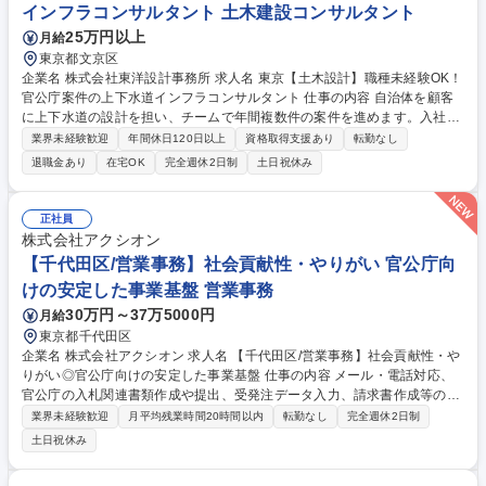
インフラコンサルタント 土木建設コンサルタント
25万円以上
月給
東京都文京区
企業名 株式会社東洋設計事務所 求人名 東京【土木設計】職種未経験OK！
官公庁案件の上下水道インフラコンサルタント 仕事の内容 自治体を顧客
に上下水道の設計を担い、チームで年間複数件の案件を進めます。入社後
はCADによる図面作成から開始し、5年後には基本計画を担う技術者へ成
業界未経験歓迎
年間休日120日以上
資格取得支援あり
転勤なし
長できます。未経験からの技術の習得を期待しています。 【詳細】官公庁
退職金あり
在宅OK
完全週休2日制
土日祝休み
から発注される上下水道施設や管路の調査および設計を行います。入社後
はCADを用いた図面の作成や設計計算の補助業務から開始し、業務の全体
の流れを学びます。慣れてきた段階で自治体との技術的な打合せに同行
正社員
し、基本計画の策定へと進みます。業務詳細は動画をぜひご覧ください。
株式会社アクシオン
https://youtu.be/ljcy5ZWoH4A https://youtu.be/1eNAWYDuV4c 募集職種
【千代田区/営業事務】社会貢献性・やりがい 官公庁向
東京【土木設計】職種未経験OK！官公庁案件の上下水道インフラコンサ
けの安定した事業基盤 営業事務
ルタント
30万円～37万5000円
月給
東京都千代田区
企業名 株式会社アクシオン 求人名 【千代田区/営業事務】社会貢献性・や
りがい◎官公庁向けの安定した事業基盤 仕事の内容 メール・電話対応、
官公庁の入札関連書類作成や提出、受発注データ入力、請求書作成等の営
業事務全般および業務改善をお任せします。 ■メール・電話対応 ■入札参
業界未経験歓迎
月平均残業時間20時間以内
転勤なし
完全週休2日制
加資格申請・落札時書類の作成・発送 ■発注案件の検索・入札申込 ■官公
土日祝休み
庁への書類提出・引き取り（月1～2回程度の日帰り出張あり） ■受注デー
タ入力・請求書作成 ■業務フロー改善・各種プロジェクトへの参加 ※業務