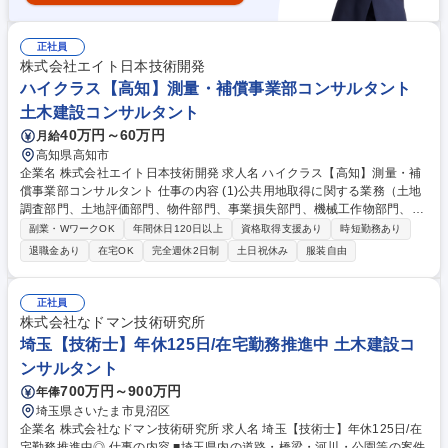
正社員
株式会社エイト日本技術開発
ハイクラス【高知】測量・補償事業部コンサルタント
土木建設コンサルタント
40万円～60万円
月給
高知県高知市
企業名 株式会社エイト日本技術開発 求人名 ハイクラス【高知】測量・補
償事業部コンサルタント 仕事の内容 (1)公共用地取得に関する業務（土地
調査部門、土地評価部門、物件部門、事業損失部門、機械工作物部門、営
業・特殊補償部門、補償関連部門、総合補償部門） (2)用地点検業務（土
副業・WワークOK
年間休日120日以上
資格取得支援あり
時短勤務あり
地・物件）・発注者支援業務 ※変更範囲：当社業務全般 募集職種 ハイク
退職金あり
在宅OK
完全週休2日制
土日祝休み
服装自由
ラス【高知】測量・補償事業部コンサルタント
正社員
株式会社なドマン技術研究所
埼玉【技術士】年休125日/在宅勤務推進中 土木建設コ
ンサルタント
700万円～900万円
年俸
埼玉県さいたま市見沼区
企業名 株式会社なドマン技術研究所 求人名 埼玉【技術士】年休125日/在
宅勤務推進中◎ 仕事の内容 ■埼玉県内の道路・橋梁・河川・公園等の案件