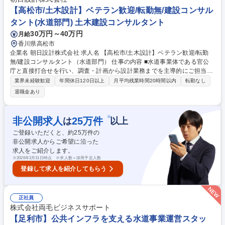
ーム【リヤンド-絆-】をPRしていただきます。 募集職種 【医療対応型ホ
【高松市/土木設計】ベテラン歓迎/転勤無/建設コンサル
ームの営業職】業界未経験歓迎/出張有/プライム上場Gr/年休123日
タント(水道部門) 土木建設コンサルタント
30万円～40万円
月給
香川県高松市
企業名 朝日設計株式会社 求人名 【高松市/土木設計】ベテラン歓迎/転勤
無/建設コンサルタント（水道部門） 仕事の内容 ■水道事業体である官公
庁と直接打合せを行い、調査・計画から設計業務までを主導的にご担当い
ただきます。長年の土木設計や建設コンサルタントの実務経験が活かせる
業界未経験歓迎
年間休日120日以上
月平均残業時間20時間以内
転勤なし
ポジションです。 ■官公庁との技術協議や折衝を重ねながら、配管設計
退職金あり
（開削・推進・水管橋）や土木構造物設計の計画・設計図作成を遂行しま
す。耐震診断や各種構造計算等の土木系業務において、これまでの豊富な
実績から導き出される最適な解決策を提案していただきます。プレーヤー
※
非公開求人
25
万件
は
以上
として第一線でご活躍いただくことはもちろん、社内での技術共有や後進
ご登録いただくと、約
25
万件の
の育成サポートも重要なミッションです。※業務変更の範囲：当社業務全
非公開求人からご希望に沿った
般 募集職種 【高松市/土木設計】ベテラン歓迎/転勤無/建設コンサルタント
求人をご紹介します。
（水道部門）
※
2026年3月31日時点 ※求人数＝採用予定人数
登録して求人を紹介してもらう
正社員
株式会社両毛ビジネスサポート
【足利市】公共インフラを支える水道事業運営スタッ