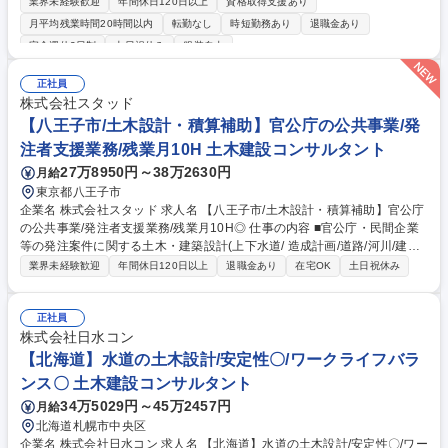
業務において、社内メンバーのサポートや知見を活かしたアドバイスでメ
業界未経験歓迎
年間休日120日以上
資格取得支援あり
ンバーの指南役をお任せします。 下記の業務の実施、管理に関するメンバ
月平均残業時間20時間以内
転勤なし
時短勤務あり
退職金あり
ーへのアドバイスやサポートをお願いします 【計画、申請】 基本計画策
完全週休2日制
土日祝休み
服装自由
定、水道ビジョン策定、事業認可申請、アセットマネジメント、水利権申
請など 【設計・監理】 浄水場、配水池などの整備設計、取水・送配水管
正社員
路実施設計、耐震・小水力発電設備設計など 【調査・診断】 測量および
株式会社スタッド
地質調査など 募集職種 【社内指南役/週1～3勤務】技術士（上水道・工業
【八王子市/土木設計・積算補助】官公庁の公共事業/発
用水道技術士）ベテラン歓迎
注者支援業務/残業月10H 土木建設コンサルタント
27万8950円～38万2630円
月給
東京都八王子市
企業名 株式会社スタッド 求人名 【八王子市/土木設計・積算補助】官公庁
の公共事業/発注者支援業務/残業月10H◎ 仕事の内容 ■官公庁・民間企業
等の発注案件に関する土木・建築設計(上下水道/ 造成計画/道路/河川/建築
意匠設計/建築物点検など)をお任せします。 ◎国土交通省/東京都水道局/
業界未経験歓迎
年間休日120日以上
退職金あり
在宅OK
土日祝休み
自治体を中心に官民を問わず幅広く受注。 《具体的な業務内容》 ・基本
設計および実施設計・現地踏査・顧客との打合せ ◎有資格者には主任技術
者として管理に関する業務をお任せします。 中途入社者が多数在籍。人と
正社員
人との絆に重きを置き、 社内外の関係者と連携しながら業務を推進してい
株式会社日水コン
きます。 社内には資格保有者が資格取得をサポートする体制を整えていま
【北海道】水道の土木設計/安定性〇/ワークライフバラ
す。 募集職種 【八王子市/土木設計・積算補助】官公庁の公共事業/発注者
ンス〇 土木建設コンサルタント
支援業務/残業月10H◎
34万5029円～45万2457円
月給
北海道札幌市中央区
企業名 株式会社日水コン 求人名 【北海道】水道の土木設計/安定性〇/ワー