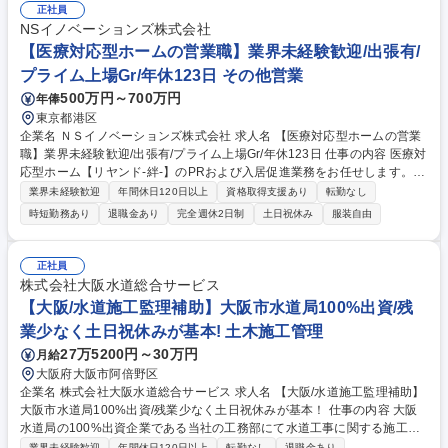
事業・下水道事業等）の会計指導・消費税申告書作成・将来計画作成等の
正社員
サポート ※本ポジションは経験者向けのポジションになります。 募集職
NSイノベーションズ株式会社
種 【行政×会計】地方自治体の未来をつくる財務コンサルタント/リモート
【医療対応型ホームの営業職】業界未経験歓迎/出張有/
可
プライム上場Gr/年休123日 その他営業
500万円～700万円
年俸
東京都港区
企業名 ＮＳイノベーションズ株式会社 求人名 【医療対応型ホームの営業
職】業界未経験歓迎/出張有/プライム上場Gr/年休123日 仕事の内容 医療対
応型ホーム【リヤンド-絆-】のPRおよび入居促進業務をお任せします。病
院や居宅介護支援事業所への訪問、問い合わせ対応、見学対応、市場調査
業界未経験歓迎
年間休日120日以上
資格取得支援あり
転勤なし
等を担当いただきます。 【詳細】■病院・居宅介護支援事業所へのPR活
時短勤務あり
退職金あり
完全週休2日制
土日祝休み
服装自由
動・入居調整■問い合わせ・見学対応■運営会議出席・活動報告■提案資料
作成■新規施設候補の市場調査。業界未経験でも安心の研修体制がありま
す。全国を回り、自身の裁量で経営に深く関与できる非常にやりがいのあ
正社員
るポジションです。入居者様にとって安心で大切にされていると感じてい
株式会社大阪水道総合サービス
ただける、関係性を築くことが重要な役割となります。 募集職種 【医療
【大阪/水道施工監理補助】大阪市水道局100%出資/残
対応型ホームの営業職】業界未経験歓迎/出張有/プライム上場Gr/年休123
業少なく土日祝休みが基本! 土木施工管理
日
27万5200円～30万円
月給
大阪府大阪市阿倍野区
企業名 株式会社大阪水道総合サービス 求人名 【大阪/水道施工監理補助】
大阪市水道局100%出資/残業少なく土日祝休みが基本！ 仕事の内容 大阪
水道局の100%出資企業である当社の工務部にて水道工事に関する施工監
理補助をお任せします。（取引先の自治体庁舎等での勤務です。） 転居を
業界未経験歓迎
年間休日120日以上
転勤なし
退職金あり