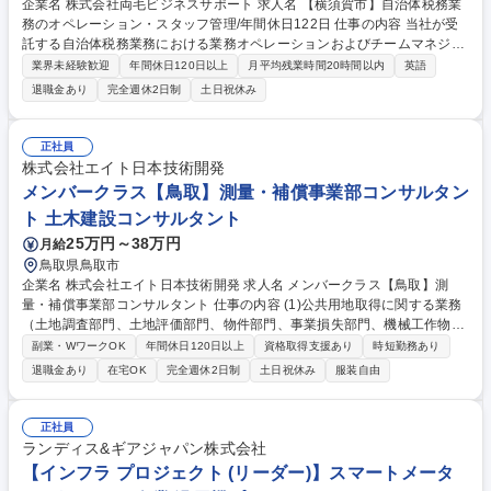
企業名 株式会社両毛ビジネスサポート 求人名 【横須賀市】自治体税務業
務のオペレーション・スタッフ管理/年間休日122日 仕事の内容 当社が受
託する自治体税務業務における業務オペレーションおよびチームマネジメ
ントを担うメンバーを募集します。 ・税務書類の整理・確認・補正・デー
業界未経験歓迎
年間休日120日以上
月平均残業時間20時間以内
英語
タ入力 ・税額通知や納税案内等の発送補助 ・税関連の窓口・電話対応 ・
退職金あり
完全週休2日制
土日祝休み
上記業務に付随する業務、スタッフ管理、品質管理、業務改善 【入社後】
座学による研修に加え先輩社員のOJTで段階的に業務を学びます。その後
は業務の習得度に応じて、スタッフのマネジメントや品質管理、業務改善
正社員
に携わっていただきます。 募集職種 【横須賀市】自治体税務業務のオペ
株式会社エイト日本技術開発
レーション・スタッフ管理/年間休日122日
メンバークラス【鳥取】測量・補償事業部コンサルタン
ト 土木建設コンサルタント
25万円～38万円
月給
鳥取県鳥取市
企業名 株式会社エイト日本技術開発 求人名 メンバークラス【鳥取】測
量・補償事業部コンサルタント 仕事の内容 (1)公共用地取得に関する業務
（土地調査部門、土地評価部門、物件部門、事業損失部門、機械工作物部
門、営業・特殊補償部門、補償関連部門、総合補償部門） (2)用地点検業
副業・WワークOK
年間休日120日以上
資格取得支援あり
時短勤務あり
務（土地・物件）・発注者支援業務 ※変更範囲：当社業務全般 募集職種
退職金あり
在宅OK
完全週休2日制
土日祝休み
服装自由
メンバークラス【鳥取】測量・補償事業部コンサルタント
正社員
ランディス&ギアジャパン株式会社
【インフラ プロジェクト (リーダー)】スマートメータ