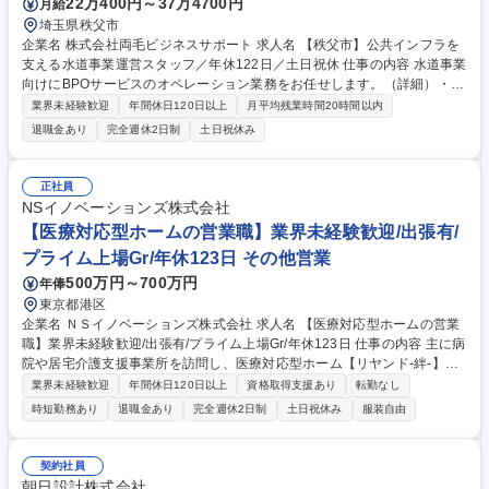
22万400円～37万4700円
月給
埼玉県秩父市
企業名 株式会社両毛ビジネスサポート 求人名 【秩父市】公共インフラを
支える水道事業運営スタッフ／年休122日／土日祝休 仕事の内容 水道事業
向けにBPOサービスのオペレーション業務をお任せします。（詳細）・水
道料金に関するお客様窓口の運営・水道メーターの検針データ管理、料金
業界未経験歓迎
年間休日120日以上
月平均残業時間20時間以内
請求・収納に関する事務・水道メーターの調査や元栓の開閉作業 ・上記に
退職金あり
完全週休2日制
土日祝休み
関する事務スタッフ・検針スタッフの管理 【入社後】座学による研修に加
え先輩社員のOJTで段階的に業務を学びますので、未経験の方でも安心し
てスキルアップすることが可能です。その後は業務の習得度に応じて、ス
正社員
タッフのマネジメントや品質管理、業務改善に携わっていただきます。将
NSイノベーションズ株式会社
来的には、新規案件の獲得を目指す営業業務や、新規プロジェクトのマネ
【医療対応型ホームの営業職】業界未経験歓迎/出張有/
ジメントまで担っていただくことを期待します。 募集職種 【秩父市】公
プライム上場Gr/年休123日 その他営業
共インフラを支える水道事業運営スタッフ／年休122日／土日祝休
500万円～700万円
年俸
東京都港区
企業名 ＮＳイノベーションズ株式会社 求人名 【医療対応型ホームの営業
職】業界未経験歓迎/出張有/プライム上場Gr/年休123日 仕事の内容 主に病
院や居宅介護支援事業所を訪問し、医療対応型ホーム【リヤンド-絆-】の
PR活動を行い、入居促進および入居に至るまでの調整を行います。 ＜詳
業界未経験歓迎
年間休日120日以上
資格取得支援あり
転勤なし
細＞■病院等からの直接のお問い合わせ対応■ポータルサイトや提携先から
時短勤務あり
退職金あり
完全週休2日制
土日祝休み
服装自由
のお問い合わせ対応■入居希望者およびご家族の見学対応■本部及び施設内
の運営会議等への出席と活動報告■お問い合わせ帳票への記録と管理■提案
資料の作成■新規施設候補の市場調査 より多くのがん末期や神経難病の患
契約社員
者様の「こう生きたい、こう生活したい」を実現するため、医療対応型ホ
朝日設計株式会社