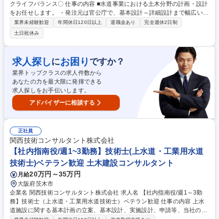
クライフバランス〇 仕事の内容 ■水道事業における土木分野の計画・設計
をお任せします。 ・発注元は官公庁で、基本設計～詳細設計まで幅広い案
件を担当 ・耐震診断、補強設計業務 ・改築、更新設計業務 ・その他当社
業界未経験歓迎
年間休日120日以上
退職金あり
完全週休2日制
事業に関する業務 募集職種 【名古屋】水道の土木設計/安定性〇/ワークラ
土日祝休み
イフバランス〇
求人探し
お困り
に
ですか？
業界トップクラスの求人件数から
あなたの力を最大限に発揮できる
求人探しをお手伝いします。
アドバイザーに相談する
正社員
関西技術コンサルタント株式会社
【社内指南役/週1~3勤務】技術士(上水道・工業用水道
技術士)ベテラン歓迎 土木建設コンサルタント
20万円～35万円
月給
大阪府茨木市
企業名 関西技術コンサルタント株式会社 求人名 【社内指南役/週1～3勤
務】技術士（上水道・工業用水道技術士）ベテラン歓迎 仕事の内容 上水
道施設に関する基本計画の立案、基本設計、実施設計、申請等、当社の各