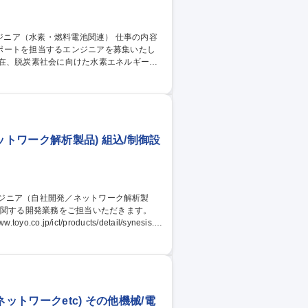
ポートを担当するエンジニアを募集いたし
す。 当社の製品は、それらの分野で使用す
メーカーや自動車メーカー、大学等の研究
ニア（水素・燃料電池関連）
ットワーク解析製品) 組込/制御設
p/ict/products/detail/synesis.ht
ucts/detail/?id=32836 【主要お取引先】大
ットワークetc) その他機械/電