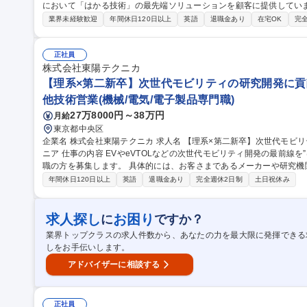
において「はかる技術」の最先端ソリューションを顧客に提供しています。 理系大学・大学院卒の第
を対象に、蓄電池・水素・半導体などの最先端分野における研究開発
業界未経験歓迎
年間休日120日以上
英語
退職金あり
在宅OK
完
していただきます。自動車・電池・材料メーカーや大学研究機関へ製
説明まで主体的に実施していただきます。 
正社員
株式会社東陽テクニカ
【理系×第二新卒】次世代モビリティの研究開発に貢
他技術営業(機械/電気/電子製品専門職)
27万8000円～38万円
月給
東京都中央区
企業名 株式会社東陽テクニカ 求人名 【理系×第二新卒】次世代モビリティの研究開発に貢献するセールスエンジ
ニア 仕事の内容 EVやeVTOLなどの次世代モビリティ開発の最前線を”はかる”技術で支援するソリューション営業
職の方を募集します。 具体的には、お客さまであるメーカーや研究機関の開発職の方を対象に、EV充電関連の電
源シミュレータや電装部品評価システムの提案営業、新規ニーズ調査
年間休日120日以上
英語
退職金あり
完全週休2日制
土日祝休み
や納品の業務に携わって頂きます。 将来的には海外メーカー担当と
とりもご担当いただきます。 募集職種 【理系×第二新卒】次世代モビリティの研究開発に貢献するセールスエン
ジニア
求人探し
お困り
に
ですか？
業界トップクラスの求人件数から、あなたの力を最大限に発揮できる
しをお手伝いします。
アドバイザーに相談する
正社員