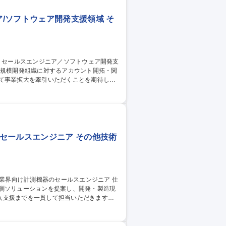
/ソフトウェア開発支援領域 そ
して事業拡大を牽引いただくことを期待して
企業向け新規開拓営業／大手顧客への課題ヒ
戦略立案・立上げ推進／営業メンバーの支
セールスエンジニア その他技術
計測ソリューションを提案し、開発・製造現
入支援までを一貫して担当いただきます。
案していただきます。 製品デモの実施や技
、海外メーカー担当として、製品情報の収