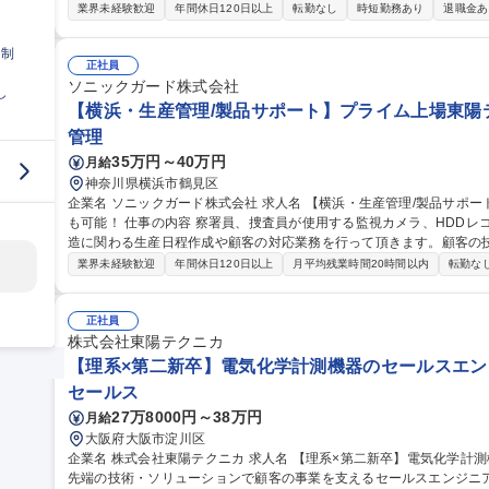
LCラダー設計、PID温度制御ロジック、電気回路CAD（IJCAD）
業界未経験歓迎
年間休日120日以上
転勤なし
時短勤務あり
退職金あ
に留まらず、実機の試験運転による性能検証やデータ解析を通じた改
クニカグループの知見を活かした高度な技術研鑽が可能です。大手企
日制
仕様検討から関わることができます。 募集職種 【
正社員
ソニックガード株式会社
し
【横浜・生産管理/製品サポート】プライム上場東陽テ
管理
35万円～40万円
月給
神奈川県横浜市鶴見区
企業名 ソニックガード株式会社 求人名 【横浜・生産管理/製品サポート】プライム上場東陽テクニカＧ/上流工程
も可能！ 仕事の内容 察署員、捜査員が使用する監視カメラ、HDDレコーダー、PCベースの特殊電子装置等の製
造に関わる生産日程作成や顧客の対応業務を行って頂きます。顧客の
等をお任せします。 【具体的には】 ■協力外注工場への組立及び試験指導 ■製品の品質管理業務（新製品の試作評
業界未経験歓迎
年間休日120日以上
月平均残業時間20時間以内
転勤な
価試験、量産品の性能試験） ■製品の取扱い説明やマニュアルの整備 
オンサイトやセンドバックでの製品不具合対応 募集職種 【横浜・生産管理/製品サポート】プライム上場東陽テク
ニカＧ/上流工程も可能！
正社員
株式会社東陽テクニカ
【理系×第二新卒】電気化学計測機器のセールスエン
セールス
27万8000円～38万円
月給
大阪府大阪市淀川区
企業名 株式会社東陽テクニカ 求人名 【理系×第二新卒】電気化学計測機器のセールスエンジニア 仕事の内容 【最
先端の技術・ソリューションで顧客の事業を支えるセールスエンジニ