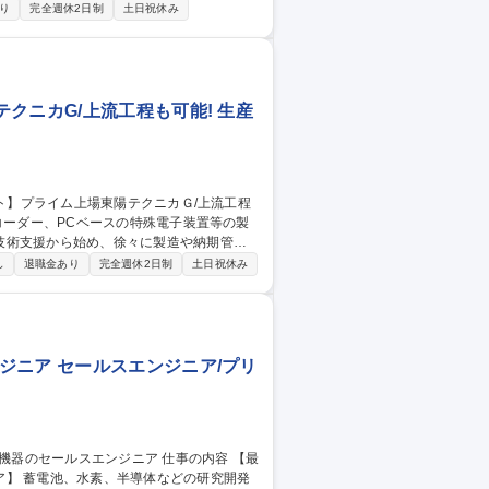
を用いた設計開発を行います。単なる机上設計
り
完全週休2日制
土日祝休み
良設計まで一気通貫で担当します。東陽テ
業や研究機関との技術打合せにも参画し、
兵庫/水素制御設計】実務未経験可/年休125日/東陽テクニカG
クニカG/上流工程も可能! 生産
技術支援から始め、徐々に製造や納期管理
し
退職金あり
完全週休2日制
土日祝休み
■顧客からの製品問い合わせに関する対応 ■
ジニア セールスエンジニア/プリ
ア】 蓄電池、水素、半導体などの研究開発