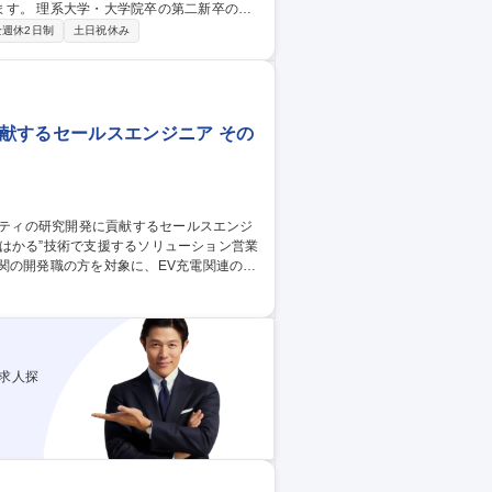
二新卒の方
向け計測ソリューションの技術営業を担当
全週休2日制
土日祝休み
品紹介、見積作成、デモ測定、納品、取扱
募集職種 【理系×第二新卒】電気化学計測機器のセールスエンジニア
献するセールスエンジニア その
、および技術部門と連携しながら製品デモ
して、技術情報の取得や交渉対応などのやり
求人探