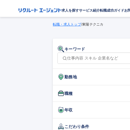
求人を探す
サービス紹介
転職成功ガイド
お
転職・求人トップ
/
東陽テクニカ
キーワード
勤務地
職種
年収
こだわり条件