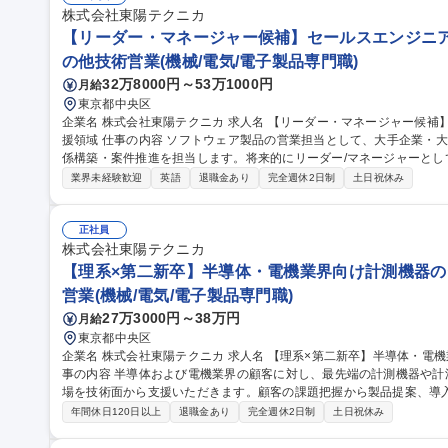
株式会社東陽テクニカ
【リーダー・マネージャー候補】セールスエンジニア
の他技術営業(機械/電気/電子製品専門職)
32万8000円～53万1000円
月給
東京都中央区
企業名 株式会社東陽テクニカ 求人名 【リーダー・マネージャー候補】セールスエンジニア／ソフトウェア開発支
援領域 仕事の内容 ソフトウェア製品の営業担当として、大手企業・大規模開発組織に対するアカウント開拓・関
係構築・案件推進を担当します。将来的にリーダー/マネージャーと
います。 ＜主要お取引先＞民間企業のソフトウェア開発部門／システムインテグレーター（SIer）、ITベンダー
業界未経験歓迎
英語
退職金あり
完全週休2日制
土日祝休み
／大手企業の情報システム部門 ＜具体的な業務＞エンタープライズ
アリング、ソリューション営業／製品提案・プレゼン／新規ビジネス
援・育成、チームマネジメント 募集職種 【リーダー・マネージャー候補】セールスエンジニア／ソフトウェア開
正社員
発支援領域
株式会社東陽テクニカ
【理系×第二新卒】半導体・電機業界向け計測機器の
営業(機械/電気/電子製品専門職)
27万3000円～38万円
月給
東京都中央区
企業名 株式会社東陽テクニカ 求人名 【理系×第二新卒】半導体・電機業界向け計測機器のセールスエンジニア 仕
事の内容 半導体および電機業界の顧客に対し、最先端の計測機器や
場を技術面から支援いただきます。顧客の課題把握から製品提案、導
顧客訪問により開発・製造現場の課題を把握し、最適な計測機器を提
年間休日120日以上
退職金あり
完全週休2日制
土日祝休み
術説明、導入時の立上げ支援、技術資料の作成をお任せします。また
集・翻訳、販売支援、販促資料作成を行っていただきます。 募集職種 【理系×第二新卒】半導体・電機業界向け