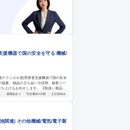
できます。 募集職種 【法務】国内・海外の企業法務担当（経験者採用）
支援機器で国の安全を守る 機械/
お任せします。 【取扱い製品
スの特殊電子装置、無線応用通信機等 ※警
し
退職金あり
完全週休2日制
土日祝休み
【顧客】 警視庁、警察庁、各都道府県警
陽テクニカＧ|犯罪捜査支援機器で国の安全を守る
関連) その他機械/電気/電子製