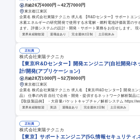
26万4000円～42万7000円
月給
東京都江東区
企業名 株式会社東陽テクニカ 求人名 【R&Dセンター】サポートエンジニア（水素・燃料電池関連） 仕事の内容
水素エネルギーの研究開発で使用する水電解・燃料電池評価装置のサ
ます。評価システムの設計・開発・サポート業務をお任せします。 現在、脱炭素社会に向けた水素エネルギー利
用のため、水素生成・燃料電池発電の研究開発が活発に行われていま
業界未経験歓迎
退職金あり
完全週休2日制
土日祝休み
る部材を評価する装置を設計開発し販売しています。お客様は、材料
機関になります。 募集職種 【R&Dセンター】サポートエンジ
正社員
株式会社東陽テクニカ
【東京/R&Dセンター】開発エンジニア(自社開発/ネ
計/開発(アプリケーション)
28万1000円～52万8000円
月給
東京都江東区
企業名 株式会社東陽テクニカ 求人名 【東京/R&Dセンター】開発エンジニア（自社開発／ネットワーク解析製
品） 仕事の内容 自社で企画・開発・提供するネットワーク解析製品に関する開発業務をご担当いただきます。
【取扱製品例】 ・大容量パケットキャプチャ／解析システム https://www.toyo.co.j
ml ・ネットワーク監視ソリューション https://www.toyo.co.jp/ict/prod
業界未経験歓迎
英語
退職金あり
完全週休2日制
土日祝休み
手通信キャリア、通信機器メーカー、企業の情報システム部門様等 募集職種 【東京/R&Dセンター】開発エンジニ
ア（自社開発／ネットワーク解析製品）
正社員
株式会社東陽テクニカ
【東京】サポートエンジニア(5G,情報セキュリティ,ネ