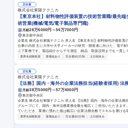
計測機器のセールスエンジニア
正社員
株式会社東陽テクニカ
【東京本社】材料物性評価装置の技術営業職/最先端
術営業(機械/電気/電子製品専門職)
28万6000円～54万7000円
月給
東京都中央区
企業名 株式会社東陽テクニカ 求人名 【東京本社】材料物性評価装置の技術営業職／最先端分野の研究開発を支援
仕事の内容 主に大学や大手メーカーの研究・開発者に向けた、電子
ニア業務です。製品紹介からデモ測定、納品・取扱説明までを一貫し
します。 【詳細】「半導体」「量子コンピュータ」「核融合」「超伝導」といった最先端分野の研究開発で用い
業界未経験歓迎
退職金あり
完全週休2日制
土日祝休み
られる製品を提供します。海外製品の輸入販売にとどまらず、お客様
も可能です。最先端の技術開発に携わりながら、知識や技術、課題解
をダイレクトに実感できる非常にやりがいの大きな環境です。 募集職種 【東京本社】材料物性評価装置の技術営
正社員
業職／最先端分野の研究開発を支援
株式会社東陽テクニカ
【法務】国内・海外の企業法務担当(経験者採用) 法
38万5000円～57万4000円
月給
東京都中央区
企業名 株式会社東陽テクニカ 求人名 【法務】国内・海外の企業法務担当（経験者採用） 仕事の内容 総務部法務
グループにて、国内・海外法務業務全般を幅広くご担当いただきます
ていただき、業務に慣れた後は幅広い企業法務全般でスキルを磨ける環境です。 【具体的な業務】
契約書の作成、審査、修正（和文7割／英文3割）／・社内法律相談、
業界未経験歓迎
退職金あり
完全週休2日制
土日祝休み
法務支援／・社内セミナーの開催 ★適性やご経験に応じて、以下の広
／・特許や商標等の知的財産の取得、管理／・会社法務（取締役会事務