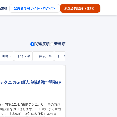
企業様
登録者専用サイトへログイン
新規会員登録（無料）
関連度順
新着順
川崎市
埼玉県
神奈川県
千葉市
大阪府
千葉県
テクニカG 組込/制御設計/開発(P
御設計をお任せします。PLC設計から実機
基づき、P