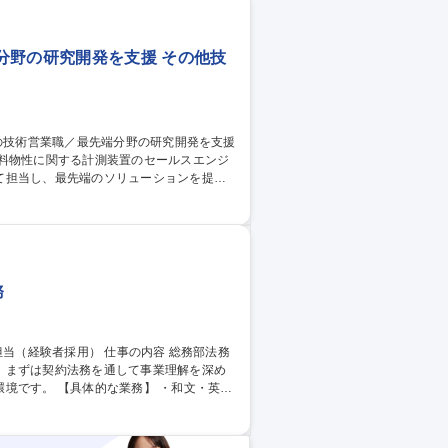
分野の研究開発を支援 その他技
材料物性に関する計測装置のセールスエンジ
て担当し、最先端のソリューションを提案
のニーズに合わせた自社製品の開発・提案
決力を向上させ、自身の工夫や努力の成果
務
。まずは契約法務を通して事業理解を深め
 ・和文・英文
各種プロジェクトの支援業務、子会社への
範な業務もお任せします。 ・紛争案件対応
局等）／・M&A案件の法務対応 ※特定分