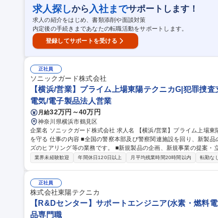
野に限定されず、企業法務全般で活躍
求人探し
入社まで
から
サポートします！
求人の紹介をはじめ、書類添削や面談対策
内定後の手続きまであなたの転職活動をサポートします。
登録してサポートを受ける
正社員
ソニックガード株式会社
【横浜/営業】プライム上場東陽テクニカG|犯罪捜査
電気/電子製品法人営業
32万円～40万円
月給
神奈川県横浜市鶴見区
企業名 ソニックガード株式会社 求人名 【横浜/営業】プライム上場東陽テクニカＧ|犯罪捜査支援機器で国の安全
を守る 仕事の内容 ■全国の警察本部及び警察関連施設を回り、新製品の提案、納品の立ち会いや説明、顧客ニー
ズのヒアリング等の業務です。 ■新規製品の企画、新規事業の提案・立ち上げも
例】 警察署員が使用する、監視カメラ、ＨＤＤレコーダー、ＰＣベー
業界未経験歓迎
年間休日120日以上
月平均残業時間20時間以内
転勤な
備会社が使用するようなセキュリティ機器をイメージしてください。 
察、防衛省、その他 募集職種 【横浜/営業】プライム上場東
正社員
株式会社東陽テクニカ
【R&Dセンター】サポートエンジニア(水素・燃料電池
品専門職