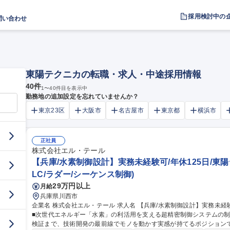
採用検討中の
問い合わせ
東陽テクニカの転職・求人・中途採用情報
40
件
1
〜
40
件目を表示中
勤務地の追加設定を忘れていませんか？
東京23区
大阪市
名古屋市
東京都
横浜市
正社員
株式会社エル・テール
【兵庫/水素制御設計】実務未経験可/年休125日/東陽
LC/ラダー/シーケンス制御)
29万円以上
月給
兵庫県川西市
企業名 株式会社エル・テール 求人名 【兵庫/水素制御設計】実務未経験可/年休125日/東陽テクニカG 仕事の内容
■次世代エネルギー「水素」の利活用を支える超精密制御システムの制
検証まで、技術開発の最前線でモノを動かす実感が持てるポジションです。 【具体的には】顧客仕様に