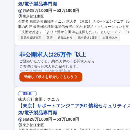
気/電子製品専門職
28万1000円～53万1000円
月給
東京都江東区
企業名 株式会社東陽テクニカ 求人名 【東京】サポートエンジニア（5G,情報セキュリティ,ネットワークetc） 仕
事の内容 最先端の移動体通信分野に関わる製品・ソリューションを支
「技術が好き」「より上流から価値を提供したい」そんなエンジニア
です。 【主な顧客】 大手通信キャリア、通信機器メーカー、企業の情報システム部門様等 【業務内容の例】 ■事
業界未経験歓迎
英語
退職金あり
完全週休2日制
土日祝休み
業拡大に向けた新規ソリューション/製品/技術の企画・検討・技術評
ーと協力し、課題解決や改善提案の実施）■プリセールス/アフターセールス業務 募集職種 【東京
ジニア（5G,情報セキュリティ,ネットワークetc）
※
非公開求人
25
万件
は
以上
ご登録いただくと、約
25
万件の非公開求人から
ご希望に沿った求人をご紹介します。
※
2026年3月31日時点 ※求人数＝採用予定人数
登録して求人を紹介してもらう
正社員
株式会社東陽テクニカ
【東京】サポートエンジニア(5G,情報セキュリティ,ネ
気/電子製品専門職
28万1000円～53万1000円
月給
東京都江東区