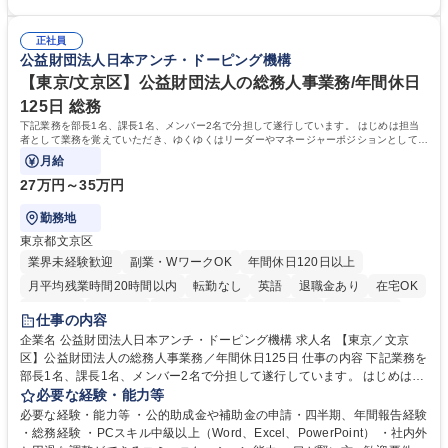
問題ございません） ■オフィス環境整備、郵便物の発送・受取等の総務業
【必須・尚可要件】簿記などの特別な資格や、TOEIC等のスコアは求めて
務全般 ■その他バックオフィス関連サポート ※ご経験に合わせて無理なく
おりません。日々の事務処理を丁寧かつ正確に行える方を歓迎します。
業務をお任せします。残業も基本的には発生せず、ご自身のペースで業務
正社員
【働き方について】現在は週4日程度の在宅勤務を実施しており、ワーク
公益財団法人日本アンチ・ドーピング機構
を進めやすく定着率の高い環境です。 募集職種 東京【経理・総務】週1日
ライフバランスを重視する方に最適な環境です（フルリモートも面接で相
出社程度のリモート中心/残業基本無/独立系ファーム
談可）。【求める人物像】幅広いバックオフィス業務に柔軟に対応でき、
【東京/文京区】公益財団法人の総務人事業務/年間休日
社内外と円滑にコミュニケーションを取りながら業務を推進できる方 学
125日 総務
歴・資格 学歴：大学院 大学 高専 短大 専修学校 高校 語学力： 資格：
下記業務を部長1名、課長1名、メンバー2名で分担して遂行しています。 はじめは担当
者として業務を覚えていただき、ゆくゆくはリーダーやマネージャーポジションとして活
躍いただくことを期待しています。
月給
27万円～35万円
勤務地
東京都文京区
業界未経験歓迎
副業・WワークOK
年間休日120日以上
月平均残業時間20時間以内
転勤なし
英語
退職金あり
在宅OK
賞与あり
育休あり
完全週休2日制
交通費支給
土日祝休み
仕事の内容
食事補助あり
企業名 公益財団法人日本アンチ・ドーピング機構 求人名 【東京／文京
区】公益財団法人の総務人事業務／年間休日125日 仕事の内容 下記業務を
部長1名、課長1名、メンバー2名で分担して遂行しています。 はじめは担
当者として業務を覚えていただき、ゆくゆくはリーダーやマネージャーポ
必要な経験・能力等
ジションとして活躍いただくことを期待しています。 【総務・人事グルー
必要な経験・能力等 ・公的助成金や補助金の申請・四半期、年間報告経験
プの業務内容】 ・人事制度関連 ・採用活動 ・教育研修の企画、実行 ・勤
・総務経験 ・PCスキル中級以上（Word、Excel、PowerPoint） ・社内外