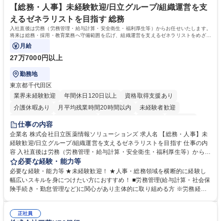
【総務・人事】未経験歓迎/日立グループ/組織運営を支
えるゼネラリストを目指す 総務
入社直後は労務（労務管理・給与計算・安全衛生・福利厚生等）からお任せいたします。
将来は総務・採用・教育業務へ守備範囲を広げ、組織運営を支えるゼネラリストをめざせ
ます。
月給
27万7000円以上
勤務地
東京都千代田区
業界未経験歓迎
年間休日120日以上
資格取得支援あり
介護休暇あり
月平均残業時間20時間以内
未経験者歓迎
住宅手当あり
時短勤務あり
退職金あり
在宅OK
賞与あり
仕事の内容
育休あり
完全週休2日制
交通費支給
土日祝休み
寮・社宅あり
企業名 株式会社日立医薬情報ソリューションズ 求人名 【総務・人事】未
経験歓迎/日立グループ/組織運営を支えるゼネラリストを目指す 仕事の内
容 入社直後は労務（労務管理・給与計算・安全衛生・福利厚生等）からお
任せいたします。将来は総務・採用・教育業務へ守備範囲を広げ、組織運
必要な経験・能力等
営を支えるゼネラリストをめざせます。 ・初期業務：労働時間管理、給与
必要な経験・能力等 ★未経験歓迎！ ★人事・総務領域を横断的に経験し
計算、社会保険対応、福利厚生管理、安全衛生、健康経営推進等をお任せ
幅広いスキルを身につけたい方におすすめ！ ■労務管理(給与計算・社会保
します。ご経験に応じて、休職者管理など、幅広く経験を積んでいただき
険手続き・勤怠管理など)に関心があり主体的に取り組める方 ※労務経験
ます。 ・将来的な広がり：総務・採用・教育・税務対応・経営企画等。
者は早期にご活躍いただけます。 ■チームで仕事を推進できる方■将来は
★メンバーがマンツーマンで丁寧に教えるため、ご経験が浅くても安心！
マネジメント職として活躍したい 【尚可】■人事、労務、採用、教育業務
幅広く経験を積みたい意欲がある方に最適な環境です。 募集職種 【総
正社員
のご経験 ■労務管理（給与計算・社会保険手続き・勤怠管理など）の経験