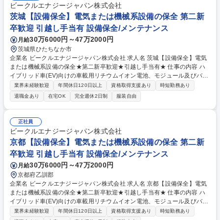
ビークルエナジージャパン株式会社
茨城【設備保全】電気または機械系設備の保全 第二新
卒歓迎 引越し手当有 設備保全/メンテナンス
30万6000円～47万2000円
月給
茨城県ひたちなか市
企業名 ビークルエナジージャパン株式会社 求人名 茨城【設備保全】電気
または機械系設備の保全★第二新卒歓迎★引越し手当有★ 仕事の内容 ハ
イブリッド車(EV)向けの車載用リチウムイオン電池、モジュール及びバッ
テリーマネジメントシステムの開発、製造、および販売をしている当社に
業界未経験歓迎
年間休日120日以上
資格取得支援あり
時短勤務あり
て設備保全での業務をお任せします。★未経験歓迎★ 【詳細】OJT形式で
退職金あり
在宅OK
完全週休2日制
服装自由
先輩社員から仕事を教わり、以下の業務をご経験に応じてお任せしていき
ます。■機械系・電気系設備の事後保全、予防保全、予知保全。■組立てラ
インのプロセス要因解析や対策の実施、データ解析によるトラブル未然防
正社員
止(ドカ停/チョコ停)など 【採用背景】事業拡大に伴い、保全力の強化と設
ビークルエナジージャパン株式会社
備技術系の取組みを強化＆組織拡大を企図した採用です。※建物の改変を
京都【設備保全】電気または機械系設備の保全 第二新
伴う業務は含みません。 募集職種 茨城【設備保全】電気または機械系設
卒歓迎 引越し手当有 設備保全/メンテナンス
備の保全★第二新卒歓迎★引越し手当有★
30万6000円～47万2000円
月給
京都府乙訓郡
企業名 ビークルエナジージャパン株式会社 求人名 京都【設備保全】電気
または機械系設備の保全★第二新卒歓迎★引越し手当有★ 仕事の内容 ハ
イブリッド車(EV)向けの車載用リチウムイオン電池、モジュール及びバッ
テリーマネジメントシステムの開発、製造、および販売をしている当社に
業界未経験歓迎
年間休日120日以上
資格取得支援あり
時短勤務あり
て設備保全での業務をお任せします。★未経験歓迎★ 【詳細】OJT形式で