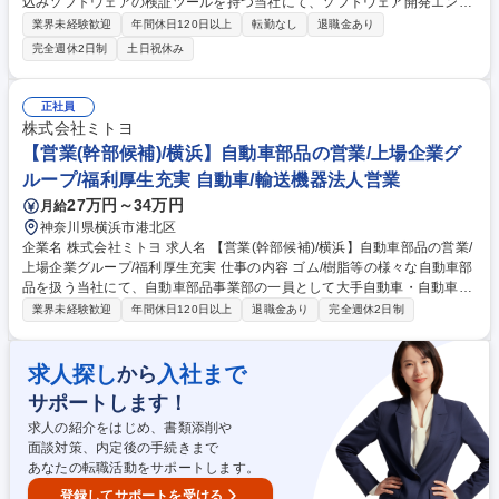
込みソフトウェアの検証ツールを持つ当社にて、ソフトウェア開発エンジ
ニアを募集。AIソリューション開発のアーキテクチャ設計～実装までを主
業界未経験歓迎
年間休日120日以上
転勤なし
退職金あり
導。AI活用による次世代の開発体制構築も担当。 ■システムアーキテクチ
完全週休2日制
土日祝休み
ャ設計・実装（AWS/Azure等） ■Webアプリ開発（フロント・バックエン
ド） ■コードレビュー・品質管理 ■技術課題の解決推進 ■新技術（生成AI
等）の検証・導入 【仕事の魅力】新規事業のコアメンバーとして、スケー
正社員
ラブルな基盤構築やAI活用プロセスの確立に裁量を持てます。技術志向の
株式会社ミトヨ
マネジメントのもと、自身の経験を活かし組織の技術力を底上げする重要
【営業(幹部候補)/横浜】自動車部品の営業/上場企業グ
な役割です。 募集職種 【東京/ソフトウェア開発】新規事業開発×AI駆動型
ループ/福利厚生充実 自動車/輸送機器法人営業
開発/年休124日
27万円～34万円
月給
神奈川県横浜市港北区
企業名 株式会社ミトヨ 求人名 【営業(幹部候補)/横浜】自動車部品の営業/
上場企業グループ/福利厚生充実 仕事の内容 ゴム/樹脂等の様々な自動車部
品を扱う当社にて、自動車部品事業部の一員として大手自動車・自動車部
品メーカー(Tier1)に向けた自動車部品の営業実務をご担当いただきます。
業界未経験歓迎
年間休日120日以上
退職金あり
完全週休2日制
【具体的には】■製品の提案から交渉(企画提案/量産対応/課題対策等)やフ
ォロー等 ■顧客要求に基づき、社内各部門（技術、品質、購買、製造）と
連携 入社後は営業グループの中核として、今まで培ったキャリア・スキル
求人探し
入社まで
から
を活かした後進の育成も期待しております。 【顧客】完成車メーカー、Ti
サポートします！
er1自動車部品メーカー等 募集職種 【営業(幹部候補)/横浜】自動車部品の
営業/上場企業グループ/福利厚生充実
求人の紹介をはじめ、書類添削や
面談対策、内定後の手続きまで
あなたの転職活動をサポートします。
登録してサポートを受ける