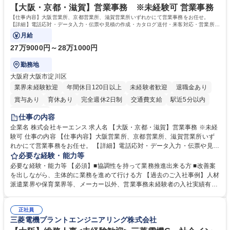
を込めてコミュニケーションをとりながら広報関連業務を行っておりま
【大阪・京都・滋賀】営業事務 ※未経験可 営業事務
す。 学歴・資格 学歴：大学院 大学 高専 短大 専修学校 高校 語学力： 資
【仕事内容】大阪営業所、京都営業所、滋賀営業所いずれかにて営業事務をお任せ。
格：
【詳細】電話応対・データ入力・伝票や見積の作成・カタログ送付・来客対応・営業所内
で発生する事務業務や業務改善をお任せ。
月給
27万9000円～28万1000円
勤務地
大阪府大阪市淀川区
業界未経験歓迎
年間休日120日以上
未経験者歓迎
退職金あり
賞与あり
育休あり
完全週休2日制
交通費支給
駅近5分以内
土日祝休み
仕事の内容
企業名 株式会社キーエンス 求人名 【大阪・京都・滋賀】営業事務 ※未経
験可 仕事の内容 【仕事内容】大阪営業所、京都営業所、滋賀営業所いず
れかにて営業事務をお任せ。 【詳細】電話応対・データ入力・伝票や見積
の作成・カタログ送付・来客対応・営業所内で発生する事務業務や業務改
必要な経験・能力等
善をお任せ。 【教育制度】ご入社後、育成担当とペアになりながらOJTに
必要な経験・能力等 【必須】■協調性を持って業務推進出来る方 ■改善案
て業務を覚えていただくことが可能です。業務システムがきちんと構築さ
を出しながら、主体的に業務を進めて行ける方 【過去のご入社事例】人材
れているため、スムーズに仕事に慣れることができる環境です。また、
派遣業界や保育業界等、メーカー以外、営業事務未経験者の入社実績有
「チームで成果を出す文化」があり、良いやり方を積極的に共有しながら
【当社の事務職について】単なる事務ではなく主体性を発揮したサポート
常に改善を目指す風土のため、安心して業務に取り組んでいただけます。
により、キーエンスの付加価値向上に貢献します。ベースの定型業務に加
募集職種 【大阪・京都・滋賀】営業事務 ※未経験可
正社員
えて、お客様や社員の状況に合わせ、能動的なサポート、改善の動きも期
三菱電機プラントエンジニアリング株式会社
待され。組織を支えるスペシャリストとして、チームに貢献し、結果的に