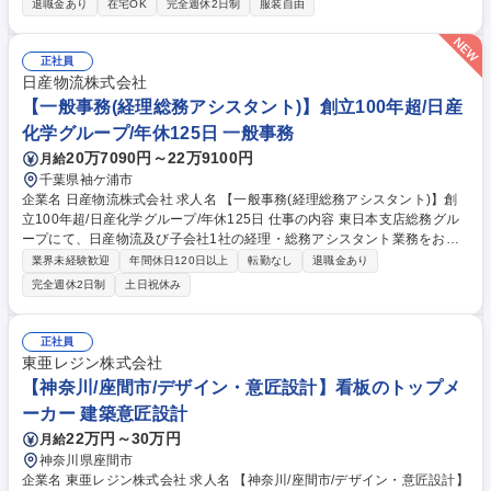
退職金あり
在宅OK
完全週休2日制
服装自由
先輩社員から仕事を教わり、以下の業務をご経験に応じてお任せしていき
ます。■機械系・電気系設備の事後保全、予防保全、予知保全。■組立てラ
インのプロセス要因解析や対策の実施、データ解析によるトラブル未然防
正社員
止(ドカ停/チョコ停)など 【採用背景】事業拡大に伴い、保全力の強化と設
日産物流株式会社
備技術系の取組みを強化＆組織拡大を企図した採用です。※建物の改変を
【一般事務(経理総務アシスタント)】創立100年超/日産
伴う業務は含みません。 募集職種 京都【設備保全】電気または機械系設
化学グループ/年休125日 一般事務
備の保全★第二新卒歓迎★引越し手当有★
20万7090円～22万9100円
月給
千葉県袖ケ浦市
企業名 日産物流株式会社 求人名 【一般事務(経理総務アシスタント)】創
立100年超/日産化学グループ/年休125日 仕事の内容 東日本支店総務グル
ープにて、日産物流及び子会社1社の経理・総務アシスタント業務をお任
せします。物流業界未経験からでも安心してスタートでき、経理総務の実
業界未経験歓迎
年間休日120日以上
転勤なし
退職金あり
務担当者をフォローしながら知識習得いただきます。 ■SAPを用いた伝票
完全週休2日制
土日祝休み
計上■固定資産登録・処分申請■請求書等の整理■雇用・36協定等の行政手
続き■労働組合対応【子会社】■TKCによる請求書発行、売上・経費仕訳、
給与計算■月次監査対応■労務手続き■会議資料作成、予実管理フォロー
正社員
【共通】■健康診断等予約■作業服発注・消耗品管理★決算・税務は親会社
東亜レジン株式会社
等へ委託のため、日々の実務に集中できます。 【業務内容の変更範囲】会
【神奈川/座間市/デザイン・意匠設計】看板のトップメ
社の定める業務 募集職種 【一般事務(経理総務アシスタント)】創立100年
ーカー 建築意匠設計
超/日産化学グループ/年休125日
22万円～30万円
月給
神奈川県座間市
企業名 東亜レジン株式会社 求人名 【神奈川/座間市/デザイン・意匠設計】