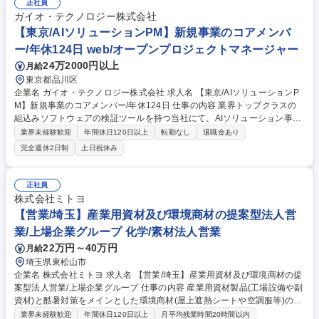
の調整 募集職種 【茨城・筑西市/機構設計】自動車部品の機械設計/プライ
正社員
ム上場★ベテラン歓迎
ガイオ・テクノロジー株式会社
【東京/AIソリューションPM】新規事業のコアメンバ
ー/年休124日 web/オープンプロジェクトマネージャー
24万2000円以上
月給
東京都品川区
企業名 ガイオ・テクノロジー株式会社 求人名 【東京/AIソリューションP
M】新規事業のコアメンバー/年休124日 仕事の内容 業界トップクラスの
組込みソフトウェアの検証ツールを持つ当社にて、AIソリューション事業
のPMを募集。顧客の要望に合わせ、PJ企画から検証実行,納品,ソリューシ
業界未経験歓迎
年間休日120日以上
転勤なし
退職金あり
ョン化までを一貫してリードし事業拡大に貢献。 ■プロジェクト計画策
完全週休2日制
土日祝休み
定・推進・予実管理 ■顧客ニーズ把握・期待値調整 ■リスク特定・課題解
決へのエスカレーション ■ソリューション企画・社内標準化■技術的側面
からの提案活動支援 ■市場調査・競合分析 【仕事の魅力】安定基盤を持つ
正社員
当社で、新規事業の立ち上げに携われます。AIやデータ活用など最先端領
株式会社ミトヨ
域の知見を深めながら、自らの手で事業を育てる裁量とやりがいがありま
【営業/埼玉】産業用資材及び環境商材の提案型法人営
す。 募集職種 【東京/AIソリューションPM】新規事業のコアメンバー/年
業/上場企業グループ 化学/素材法人営業
休124日
22万円～40万円
月給
埼玉県東松山市
企業名 株式会社ミトヨ 求人名 【営業/埼玉】産業用資材及び環境商材の提
案型法人営業/上場企業グループ 仕事の内容 産業用資材製品(工場設備や副
資材)と酷暑対策をメインとした環境商材(屋上遮熱シートや空調服等)の提
案営業をお任せ致します。納期調整等や工事立ち合い(休日出勤の場合は
業界未経験歓迎
年間休日120日以上
月平均残業時間20時間以内