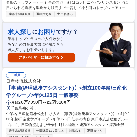
看板のトップメーカー 仕事の内容 当社はコンビニやガソリンスタンドに
用いられる看板を製造から販売まで一貫して行う国内トップシェアメーカ
ーです。今回は同社が製作する「看板」における意匠設計業務を担当して
業界未経験歓迎
退職金あり
土日祝休み
いただきます。 【業務詳細】 ・CADを使用した設計図面の作成、設計仕
様確認 ・屋外広告物、工作物申請に係る構造計算書の作成 ・配置図の作
成、施工方法等の検討 ・お客様との折衝 ・施工現場対応の打合わせ対応
求人探し
お困り
に
ですか？
等 募集職種 【神奈川/座間市/デザイン・意匠設計】看板のトップメーカー
業界トップクラスの求人件数から
あなたの力を最大限に発揮できる
求人探しをお手伝いします。
アドバイザーに相談する
正社員
日産物流株式会社
【事務(経理総務アシスタント)】<創立100年超/日産化
学グループ>年休125日 一般事務
20万7090円～22万9100円
月給
千葉県袖ケ浦市
企業名 日産物流株式会社 求人名 【事務(経理総務アシスタント)】＜創立1
00年超/日産化学グループ＞年休125日 仕事の内容 東日本支店総務グルー
プにて、日産物流および子会社1社の経理・総務アシスタント業務全般を
お任せします。物流業界未経験からでも安心してスタートでき、将来的に
業界未経験歓迎
年間休日120日以上
転勤なし
退職金あり
は総合職へのコンバートも目指せる環境です。 ■SAPを用いた伝票計上■