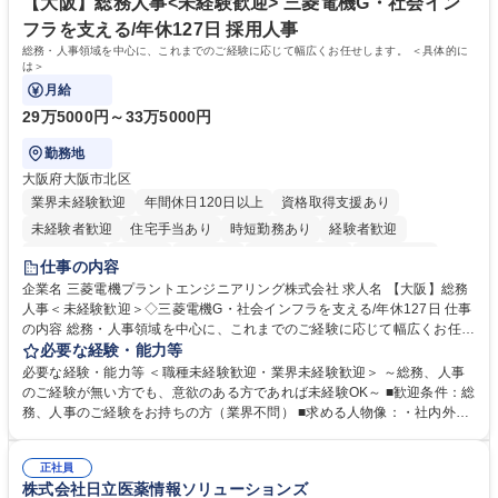
社員から頼られる存在になることができます。平均19:30の退勤以降の業
【大阪】総務人事<未経験歓迎> 三菱電機G・社会イン
務の持ち帰りも禁止されており、メリハリのある働き方となります。 学
フラを支える/年休127日 採用人事
歴・資格 学歴：大学院 大学 高専 短大 語学力： 資格：
総務・人事領域を中心に、これまでのご経験に応じて幅広くお任せします。 ＜具体的に
は＞
月給
29万5000円～33万5000円
勤務地
大阪府大阪市北区
業界未経験歓迎
年間休日120日以上
資格取得支援あり
未経験者歓迎
住宅手当あり
時短勤務あり
経験者歓迎
退職金あり
在宅OK
賞与あり
完全週休2日制
交通費支給
仕事の内容
駅近5分以内
土日祝休み
服装自由
寮・社宅あり
食事補助あり
企業名 三菱電機プラントエンジニアリング株式会社 求人名 【大阪】総務
人事＜未経験歓迎＞◇三菱電機G・社会インフラを支える/年休127日 仕事
の内容 総務・人事領域を中心に、これまでのご経験に応じて幅広くお任せ
します。 ＜具体的には＞ ・総務/人事労務（給与・社保・勤怠管理など）
必要な経験・能力等
・採用・教育研修 ・福利厚生運用 など ※基本的には事務所勤務ですが、
必要な経験・能力等 ＜職種未経験歓迎・業界未経験歓迎＞ ～総務、人事
採用や教育等の業務内容により、関西圏以外への日帰り・宿泊を伴う国内
のご経験が無い方でも、意欲のある方であれば未経験OK～ ■歓迎条件：総
出張もございます。 ※担当業務を持ちつつ、お互いに助け合いながら、総
務、人事のご経験をお持ちの方（業界不問） ■求める人物像：・社内外の
務部という組織として協力しながら進める体制です。 募集職種 【大阪】
関係各部門との調整を率先して行い、業務を円滑に遂行できる協調性やコ
総務人事＜未経験歓迎＞◇三菱電機G・社会インフラを支える/年休127日
ミュニケーション能力を持っている方 ・人事総務領域に興味がありゼネラ
正社員
リスト志向をお持ちの方 学歴・資格 学歴：大学院 大学 語学力： 資格：
株式会社日立医薬情報ソリューションズ