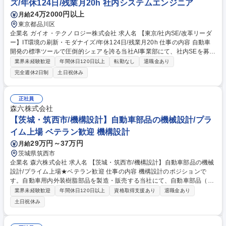
ズ/年休124日/残業月20h 社内システムエンジニア
24万2000円以上
月給
東京都品川区
企業名 ガイオ・テクノロジー株式会社 求人名 【東京/社内SE/改革リーダ
ー】IT環境の刷新・モダナイズ/年休124日/残業月20h 仕事の内容 自動車
開発の標準ツールで圧倒的シェアを誇る当社AI事業部にて、社内SEを募
集。情報システム環境の抜本的改革をお任せ。クラウド移行や生成AI活用
業界未経験歓迎
年間休日120日以上
転勤なし
退職金あり
基盤の整備を主導し、組織の生産性向上を実現するポジションです。 ■社
完全週休2日制
土日祝休み
内IT環境のクラウド移行計画・実行（Google Workspace等） ■生成AI活
用に向けた環境整備・ルール策定 ■部門横断的な課題抽出・解決 ■AWS/A
zure等への開発基盤移行支援 ■情報セキュリティ強化 【仕事の魅力】「1
正社員
年で環境を劇的に変革する」というミッションのもと、従来の枠に囚われ
森六株式会社
ない「攻めの情シス」として大きな裁量を発揮できます。 募集職種 【東
【茨城・筑西市/機構設計】自動車部品の機械設計/プラ
京/社内SE/改革リーダー】IT環境の刷新・モダナイズ/年休124日/残業月20
イム上場 ベテラン歓迎 機構設計
h
29万円～37万円
月給
茨城県筑西市
企業名 森六株式会社 求人名 【茨城・筑西市/機構設計】自動車部品の機械
設計/プライム上場★ベテラン歓迎 仕事の内容 機構設計のポジションで
す。自動車用内外装樹脂部品を製造・販売する当社にて、自動車部品（内
装・外装の樹脂製品）の設計を中心にお任せいたします。 ・デザインデー
業界未経験歓迎
年間休日120日以上
資格取得支援あり
退職金あり
タを基にした製品設計・成立性検討 ・CATIA/3D CADによるモデリング・
土日祝休み
図面作成 ・顧客との仕様調整・技術提案 ・金型設計・試作対応・評価 ・
量産立ち上げまでの一連対応 ・見積作成・資料作成 ・社内外関係部門と