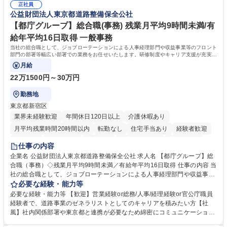
表するインフラ企業 #ポテンシャル採用
正社員
72.html ■エネルギーセキュリティの不安定化や気候変動による自然災害の
公益財団法人東京都道路整備保全公社
甚大化など、これまで以上に社会課題解決の重要性が高まっています。
「未来の日常」の創造に向けて持続可能な社会の実現に貢献してまいりま
【都庁グループ】総合職(事務) 残業月平均9時間未満/有
す。 学歴・資格 学歴：大学院 大学 語学力： 資格：
給年平均16日取得 一般事務
当社の総合職として、ジョブローテーションによる人事経理部門や収益事業等のフロント
部門の部署等幅広い部署での業務をお任せいたします。研修制度やキャリア支援が充実し
ております！ ※下記業務詳細
月給
22万1500円～30万円
勤務地
東京都新宿区
業界未経験歓迎
年間休日120日以上
介護休暇あり
月平均残業時間20時間以内
転勤なし
住宅手当あり
経験者歓迎
研修あり
退職金あり
賞与あり
完全週休2日制
交通費支給
仕事の内容
駅近5分以内
資格取得手当あり
食事補助あり
企業名 公益財団法人東京都道路整備保全公社 求人名 【都庁グループ】総
合職（事務）◇残業月平均9時間未満／有給年平均16日取得 仕事の内容 当
社の総合職として、ジョブローテーションによる人事経理部門や収益事業
等のフロント部門の部署等幅広い部署での業務をお任せいたします。研修
必要な経験・能力等
制度やキャリア支援が充実しております！ ※下記業務詳細 【業務詳細】■
必要な経験・能力等 【歓迎】営業経験or総務/人事/経理経験or官公庁職員
管理部門：広報、人事、経理など当公社の運営に係る管理業務 ■収益部
経験者で、道路事業のゼネラリストとしてのキャリアを積みたい方【社
門：駐車場の新規開拓、管理運営、新宿駅西口広場の「イベントコーナ
風】社内関係部署や東京都と連携が必要なため綿密にコミュニケーション
ー」などの管理運営 ■道路部門：整備の急がれる骨格幹線道路や木造住宅
を図っています。 【業務の魅力】■幅広く携われる：総合職（事務）で