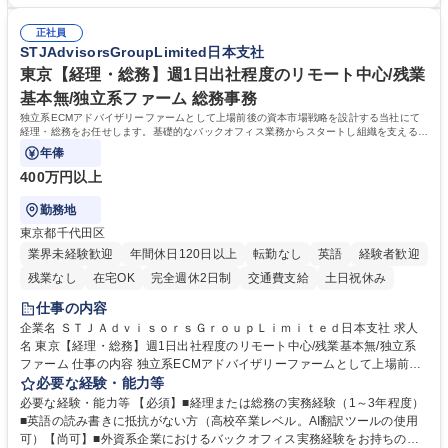
ーションの取れる方 ■自分で考えて行動のできる方 ■第二の創業期を迎え
総務人事業務全般へ幅広く従事していただきます。 募集職種 【豊中市/総
る当社で組織の次代を担うネクスト人材として長期的に成長したい方 ■周
務人事】経験者歓迎！/阪急阪神HDグループ/年休124日
正社員
囲のメンバーと協調しつつ主体性を持って能動的に業務を推進できる方 学
STJAdvisorsGroupLimited日本支社
歴・資格 学歴：大学院 大学 高専 短大 専修学校 高校 語学力： 資格：
東京【経理・総務】週1日出社程度のリモート中心/残業
基本無/独立系ファーム 総務事務
独立系ECMアドバイザリーファームとして上場前後の資本市場戦略を設計する当社にて
経理・総務をお任せします。基礎的なバックオフィス業務からスタートし組織を支える専
任担当として広く活躍できる環境です。
年俸
400万円以上
勤務地
東京都千代田区
業界未経験歓迎
年間休日120日以上
転勤なし
英語
経験者歓迎
残業なし
在宅OK
完全週休2日制
交通費支給
土日祝休み
仕事の内容
企業名 ＳＴＪＡｄｖｉｓｏｒｓＧｒｏｕｐＬｉｍｉｔｅｄ日本支社 求人
名 東京【経理・総務】週1日出社程度のリモート中心/残業基本無/独立系
ファーム 仕事の内容 独立系ECMアドバイザリーファームとして上場前後
の資本市場戦略を設計する当社にて経理・総務をお任せします。基礎的な
必要な経験・能力等
バックオフィス業務からスタートし組織を支える専任担当として広く活躍
必要な経験・能力等 【必須】■経理または総務の実務経験（1～3年程度）
できる環境です。 ■日常経理、月次および年次決算サポート業務 ■本国
■英語の読み書きに抵抗がない方（高校卒業レベル。AI翻訳ツールの使用
（グローバル）との英文メール対応（AI翻訳ツール等を使用しての対応で
可）【尚可】■外資系企業におけるバックオフィス実務経験をお持ちの方