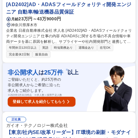
で携わるため、部分最適ではなく「ものづくりの全体像」を自ら動かす圧
[AD2402]AD・ADASフィールドクォリティ開発エンジ
倒的な裁量があります。 募集職種 【小田原・製品開発エンジニア】年収
ニア 自動車/輸送機器品質保証
最大950万円/独大手/在宅可/残業20h以内
23万円～43万9000円
月給
神奈川県厚木市
企業名 日産自動車株式会社 求人名 [AD2402]AD・ADASフィールドクォリ
ティ開発エンジニア 仕事の内容 AD/ADASに関する市場の不具合情報や車
両データを基に原因を解析し、サプライヤーや社内開発部門と連携してシ
ステム改善案を策定、全体のマネジメントを担う品質改善の司令塔です。
年間休日120日以上
英語
時短勤務あり
退職金あり
在宅OK
【詳細】(1)市場不具合・ワランティ情報の収集(2)蓄積された車両・過去
完全週休2日制
服装自由
データを踏まえた一次解析、不具合原因の特定と改善案策定(サプライヤ
ー連携含む)(3)開発担当者と連携した改善全体のマネジメント、技術報告
書作成、海外現地不具合解析支援 【魅力】AD/ADAS関連部品(センサー
※
非公開求人
25
万件
は
以上
等)の強み・弱みが把握でき、ソフト・ハードの設計から製造工程まで広
ご登録いただくと、約
25
万件の
範な技術知見を深めることができます。 募集職種 [AD2402]AD・ADASフ
非公開求人からご希望に沿った
ィールドクォリティ開発エンジニア
求人をご紹介します。
※
2026年3月31日時点 ※求人数＝採用予定人数
登録して求人を紹介してもらう
正社員
ガイオ・テクノロジー株式会社
【東京/社内SE/改革リーダー】IT環境の刷新・モダナイ