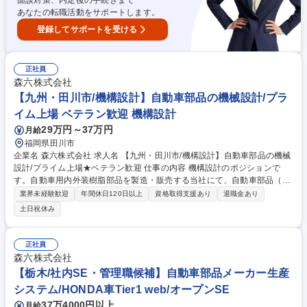
面談対策、内定後の手続きまで
あなたの転職活動をサポートします。
登録してサポートを受ける
正社員
森六株式会社
【九州・田川市/機構設計】自動車部品の機械設計/プラ
イム上場 ベテラン歓迎 機構設計
29万円～37万円
月給
福岡県田川市
企業名 森六株式会社 求人名 【九州・田川市/機構設計】自動車部品の機械
設計/プライム上場★ベテラン歓迎 仕事の内容 機構設計のポジションで
す。自動車用内外装樹脂部品を製造・販売する当社にて、自動車部品（内
装・外装の樹脂製品）の設計を中心にお任せいたします。 ・デザインデー
業界未経験歓迎
年間休日120日以上
資格取得支援あり
退職金あり
タを基にした製品設計・成立性検討 ・CATIA/3D CADによるモデリング・
土日祝休み
図面作成 ・顧客との仕様調整・技術提案 ・金型設計・試作対応・評価 ・
量産立ち上げまでの一連対応 ・見積作成・資料作成 ・社内外関係部門と
の調整 募集職種 【九州・田川市/機構設計】自動車部品の機械設計/プライ
正社員
ム上場★ベテラン歓迎
森六株式会社
【栃木/社内SE・管理職候補】自動車部品メーカー生産
システム/HONDA車Tier1 web/オープンSE
37万4000円以上
月給