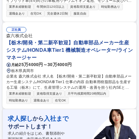
イブリッド車(EV)向けの車載用リチウムイオン電池、モジュール及びバッ
テリーマネジメントシステムの開発、製造、および販売をしている当社に
業界未経験歓迎
年間休日120日以上
資格取得支援あり
時短勤務あり
て設備保全での業務をお任せします。★未経験歓迎★ 【詳細】OJT形式で
退職金あり
在宅OK
完全週休2日制
服装自由
先輩社員から仕事を教わり、以下の業務をご経験に応じてお任せしていき
ます。■機械系・電気系設備の事後保全、予防保全、予知保全。■組立てラ
インのプロセス要因解析や対策の実施、データ解析によるトラブル未然防
正社員
止(ドカ停/チョコ停)など 【採用背景】事業拡大に伴い、保全力の強化と設
森六株式会社
備技術系の取組みを強化＆組織拡大を企図した採用です。※建物の改変を
【栃木/開発・第二新卒歓迎】自動車部品メーカー生産
伴う業務は含みません。 募集職種 岐阜【設備保全】電気または機械系設
システム/HONDA車Tier1 機械製造オペレーター/ライン
備の保全★第二新卒歓迎★引越し手当有★
マネージャー
25万4000円～30万4000円
月給
栃木県真岡市
企業名 森六株式会社 求人名 【栃木/開発・第二新卒歓迎】自動車部品メー
カー生産システム/HONDA車Tier1 仕事の内容 自動車用樹脂部品を生産す
る工場（栃木）にて、生産管理システムの運用・改善を担う社内SEとし
てご活躍いただきます。 【業務内容】生産管理システムの開発・運用・保
業界未経験歓迎
資格取得支援あり
月平均残業時間20時間以内
守／工場担当者からの要望ヒアリング 【職場環境/魅力】落ち着いた風土
時短勤務あり
退職金あり
在宅OK
の会社で社員の定着性も非常に良いです 募集職種 【栃木/開発・第二新卒
歓迎】自動車部品メーカー生産システム/HONDA車Tier1
求人探し
入社まで
から
サポートします！
求人の紹介をはじめ、書類添削や