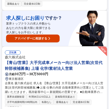
振替休日取得)等もご担当頂きます。 製造工場に向けた工場設備や、製造
退職金あり
完全週休2日制
現場で使用される副資材をメインに扱っており、更に昨年からは、「働く
環境の改善」をテーマとした環境商材の販売に注力した営業活動を推進し
ています。取引先は大手メーカーの製造工場がメインとなります。 【商
求人探し
お困り
に
ですか？
材】屋上遮熱シート、空調機器、身体冷却装置、空調服、LEDや製造ライ
業界トップクラスの求人件数から
ンの設備一式を取り扱うこともございます。 募集職種 【営業/埼玉】産業
あなたの力を最大限に発揮できる
用資材及び環境商材の提案型法人営業/上場企業グループ
求人探しをお手伝いします。
アドバイザーに相談する
正社員
森六株式会社
【青山/営業】大手完成車メーカー向け法人営業(次世代
幹部候補募集) 上場 化学/素材法人営業
30万円～38万5000円
月給
東京都港区
企業名 森六株式会社 求人名 【青山/営業】大手完成車メーカー向け法人営
業(次世代幹部候補募集)◆上場 仕事の内容 自動車業界向け営業としてご活
躍いただきます。既存顧客中心＋新規開拓の営業です。 ■自動車業界の最
前線で活躍…日産・いすゞ・トヨタなど大手メーカーを担当。新車立上げ
業界未経験歓迎
年間休日120日以上
資格取得支援あり
に関わる新規案件獲得から量産後のフォローまで、一気通貫。 ■少数精鋭
月平均残業時間20時間以内
転勤なし
退職金あり
完全週休2日制
組織だからこその大きな裁量…営業一人ひとりの意見や行動が事業成長に
土日祝休み