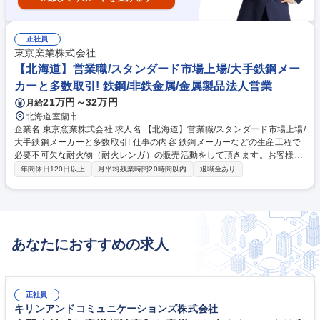
正社員
東京窯業株式会社
【北海道】営業職/スタンダード市場上場/大手鉄鋼メー
カーと多数取引! 鉄鋼/非鉄金属/金属製品法人営業
21万円～32万円
月給
北海道室蘭市
企業名 東京窯業株式会社 求人名 【北海道】営業職/スタンダード市場上場/
大手鉄鋼メーカーと多数取引! 仕事の内容 鉄鋼メーカーなどの生産工程で
必要不可欠な耐火物（耐火レンガ）の販売活動をして頂きます。お客様の
ところで使用して頂いている当社製品のフォロー、リピート受注活動、新
年間休日120日以上
月平均残業時間20時間以内
退職金あり
規分野への拡販、品質・納期管理等 特に当社は「機能性耐火物」が得意分
野であり、付加価値の高い製品を取り扱うやりがいのある仕事です。作業
着・ヘルメット・安全靴を着用して、製鉄所の現場に入り込んでいくよう
な「営業職」となります。OJT中心に丁寧に教えますので、知識がない方
でも心配ありません。営業職の大部分は文系出身であり、他業種から中途
あなたにおすすめの求人
で入社した社員も多く活躍しています。※業務の変更範囲：当社業務全般
募集職種 【北海道】営業職/スタンダード市場上場/大手鉄鋼メーカーと多
数取引!
正社員
キリンアンドコミュニケーションズ株式会社