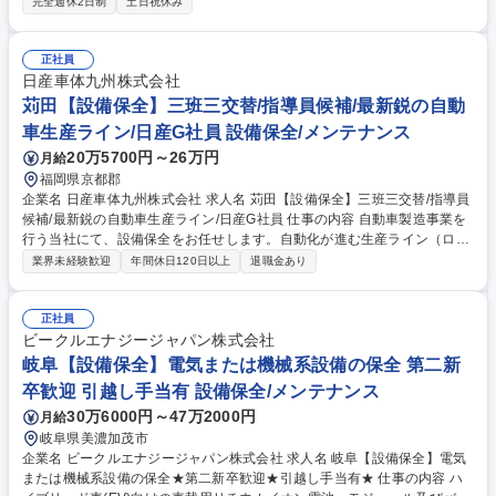
完全週休2日制
土日祝休み
固定資産登録・処分申請■請求書等の整理■雇用・36協定等の行政手続き■
労働組合対応【子会社】■TKCによる請求書発行、売上・経費仕訳、給与
計算■月次監査対応■労務手続き■会議資料作成、予実管理フォロー【共
正社員
通】■健康診断等予約■作業服発注・消耗品管理★決算・税務は親会社等へ
日産車体九州株式会社
委託のため、日々の実務に集中できます。 【業務内容の変更範囲】会社の
苅田【設備保全】三班三交替/指導員候補/最新鋭の自動
定める業務 募集職種 【事務(経理総務アシスタント)】＜創立100年超/日産
車生産ライン/日産G社員 設備保全/メンテナンス
化学グループ＞年休125日
20万5700円～26万円
月給
福岡県京都郡
企業名 日産車体九州株式会社 求人名 苅田【設備保全】三班三交替/指導員
候補/最新鋭の自動車生産ライン/日産G社員 仕事の内容 自動車製造事業を
行う当社にて、設備保全をお任せします。自動化が進む生産ライン（ロボ
ット・AGV等）の点検・修理・改善がメインミッション。将来は指導員と
業界未経験歓迎
年間休日120日以上
退職金あり
して培った技術の伝承も担っていただきます。 ■自動組立ロボットや最新
塗装設備の保守・点検・修理 ■故障原因の追究、再発防止に向けた設備改
善（DIY含む） ■最新のセンシング技術を用いた予防保全の仕組みづくり
正社員
■保全計画の立案、故障履歴のデータ管理 入社後は研修を通じ当社の設備
ビークルエナジージャパン株式会社
を理解し、数年後には指導員としてメンバー教育や現場改善の主導をお任
岐阜【設備保全】電気または機械系設備の保全 第二新
せします。 募集職種 苅田【設備保全】三班三交替/指導員候補/最新鋭の自
卒歓迎 引越し手当有 設備保全/メンテナンス
動車生産ライン/日産G社員
30万6000円～47万2000円
月給
岐阜県美濃加茂市
企業名 ビークルエナジージャパン株式会社 求人名 岐阜【設備保全】電気
または機械系設備の保全★第二新卒歓迎★引越し手当有★ 仕事の内容 ハ