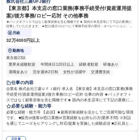
株式会社三菱UFJ銀行
務・人事】未経験歓迎/日立グループ/組織運営を支えるゼネラリストを目
■衛生管理者の資格をお持ちの方 学歴・資格 学歴：大学院 大学 高専 短大
指す
専修学校 高校 語学力： 資格：
【東京都】本支店の窓口業務(事務手続受付/資産運用提
案)/後方事務/ロビー応対 その他事務
★バックオフィスではなく顧客折衝を含む職種です★ 国内の本支店等にて下記の業務に
従事していただきます。 ■窓口/後方/ロビーにて事務手続等の受付・オペレーション、お
客様対応
月給
32万4000円以上
勤務地
東京都23区
業界未経験歓迎
年間休日120日以上
経験者歓迎
研修あり
退職金あり
完全週休2日制
女性が活躍中
交通費支給
土日祝休み
仕事の内容
企業名 株式会社三菱ＵＦＪ銀行 求人名 【東京都】本支店の窓口業務(事務
手続受付/資産運用提案)/後方事務/ロビー応対 仕事の内容 ★バックオフィ
スではなく顧客折衝を含む職種です★ 国内の本支店等にて下記の業務に従
事していただきます。 ■窓口/後方/ロビーにて事務手続等の受付・オペレ
必要な経験・能力等
ーション、お客様対応 ■窓口にて、ご来店された個人のお客様に対して金
必要な経験・能力等 【必須】★顧客折衝経験を活かしてご活躍可能な環境
融商品のご提案 ■効率的な事務運用の検討・構築等 ≪業務紹介：ご応募前
です。 ■販売or接客or窓口業務or営業経験をお持ちの方(業界不問) ※対話
に必ずご覧ください≫ ※記事 https://www.mysite.bk.mufg.jp/career/circle/
を通じてニーズをヒアリングし対応/提案を実施した経験必須 ■正社員とし
article17/ ※動画 https://youtu.be/H-S7HaJqqbg 募集職種 【東京都】本支
ての就業経験1年以上 【歓迎】■金融業界での就業経験■銀行での預金為替
店の窓口業務(事務手続受付/資産運用提案)/後方事務/ロビー応対
事務経験 ■金融商品の提案・販売経験 ≪魅力≫研修やOJT環境が整ってい
正社員