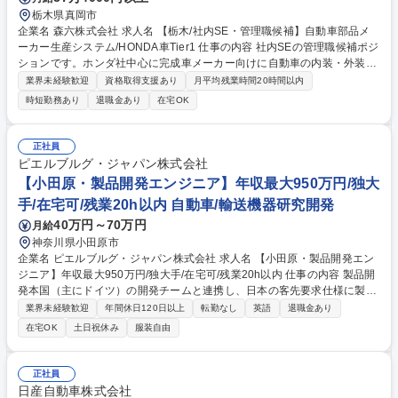
栃木県真岡市
企業名 森六株式会社 求人名 【栃木/社内SE・管理職候補】自動車部品メ
ーカー生産システム/HONDA車Tier1 仕事の内容 社内SEの管理職候補ポジ
ションです。ホンダ社中心に完成車メーカー向けに自動車の内装・外装、
両方において樹脂部品を生産している当社にて、生産管理システムにおけ
業界未経験歓迎
資格取得支援あり
月平均残業時間20時間以内
る下記のような業務をお任せいたします。 【業務内容】生産管理システム
時短勤務あり
退職金あり
在宅OK
エンジニア(社内ＳＥ)／生産管理システムの開発・運用・保守業務のマネ
ージャー業務 【職場環境/魅力】落ち着いた風土の会社で社員の定着性も
非常に良いです／役職者へのキャリアアップに加え、北米・中国・タイな
正社員
ど海外拠点の責任者としてグローバルに活躍いただくキャリアパスもあり
ピエルブルグ・ジャパン株式会社
ます 募集職種 【栃木/社内SE・管理職候補】自動車部品メーカー生産シス
【小田原・製品開発エンジニア】年収最大950万円/独大
テム/HONDA車Tier1
手/在宅可/残業20h以内 自動車/輸送機器研究開発
40万円～70万円
月給
神奈川県小田原市
企業名 ピエルブルグ・ジャパン株式会社 求人名 【小田原・製品開発エン
ジニア】年収最大950万円/独大手/在宅可/残業20h以内 仕事の内容 製品開
発本国（主にドイツ）の開発チームと連携し、日本の客先要求仕様に製品
を合致させる開発をリードします。熱マネジメントや排気関連の幅広い電
業界未経験歓迎
年間休日120日以上
転勤なし
英語
退職金あり
動・メカ製品（ポンプ・EGR等）を担当します。 具体的には、様々な国
在宅OK
土日祝休み
服装自由
内OEMの技術窓口として、顧客要求仕様の管理、既存製品ラインナップを
もとにした技術提案、新規案件の受注に関わる営業との連携を担当。段階
的に複数プロジェクトをアサインします。 製品設計・出図・試作・試験へ
正社員
の参加管理、本国との課題整理、不具合対応（D-FMEA等）まで一気通貫
日産自動車株式会社