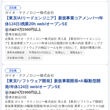
直結するため、「言われたことをこなす営業」ではなく、「自ら考え動く
営業」として成長。 ■将来の管理職候補として育成…主任、課長を早くか
正社員
ら目指せる環境。 募集職種 【青山/営業】大手完成車メーカー向け法人営
ガイオ・テクノロジー株式会社
業(次世代幹部候補募集)◆上場
【東京/AIリードエンジニア】新規事業コアメンバー/年
休124日/残業20h web/オープンSE
24万2000円以上
月給
東京都品川区
企業名 ガイオ・テクノロジー株式会社 求人名 【東京/AIリードエンジニ
ア】新規事業コアメンバー/年休124日/残業20h 仕事の内容 業界トップク
ラスの組込ソフトウェアの検証ツールを持つ当社にて、新規AI事業のML
エンジニアを募集。モデル開発～MLOps構築、AI駆動型組織への変革まで
業界未経験歓迎
年間休日120日以上
転勤なし
退職金あり
プレイングマネージャとして技術面を包括的にリードします。 ■機械学習
完全週休2日制
土日祝休み
モデルの開発・実装・デプロイ(DL含む) ■AIアプリ設計・実装 ■データパ
イプライン構築・運用 ■最新技術・FWの調査導入 【仕事の魅力】受託と
自社開発の両輪で、最先端AI技術を実社会へ実装する醍醐味があります。
正社員
技術選定や採用の裁量が大きく、自らの手で「AI駆動型」の先進的な開発
ガイオ・テクノロジー株式会社
プロセスや組織カルチャーを創り上げられる環境で、技術発信を推奨する
【東京/ソフトウェア開発】新規事業開発×AI駆動型開
文化です。 募集職種 【東京/AIリードエンジニア】新規事業コアメンバー/
発/年休124日 web/オープンSE
年休124日/残業20h
24万2000円以上
月給
東京都品川区
企業名 ガイオ・テクノロジー株式会社 求人名 【東京/ソフトウェア開発】
新規事業開発×AI駆動型開発/年休124日 仕事の内容 業界トップクラスの組