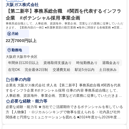
るので安心して入行いただけます。 幅広いキャリアの選択肢があり、公募
大阪ガス株式会社
や社内副業等を活用し、 一人ひとりが挑戦できるカルチャーが浸透してい
ます。 学歴・資格 学歴：大学院 大学 高専 短大 専修学校 高校 語学力：
【第二新卒】事務系総合職 #関西を代表するインフラ
資格：
企業 #ポテンシャル採用 事業企画
事務系総合職として、人事総務、資源海外、事業企画、営業などの業務に従事していただ
きます。 【業務内容の一例】■所属事業部の勤労業務 ■海外に関係する各種業務 ■営業部
門の企画スタッフ、ルート営業
月給
22万7000円以上
勤務地
大阪府大阪市中央区
年間休日120日以上
資格取得支援あり
時短勤務あり
退職金あり
在宅OK
完全週休2日制
交通費支給
駅近5分以内
土日祝休み
服装自由
第二新卒歓迎
寮・社宅あり
食事補助あり
仕事の内容
企業名 大阪ガス株式会社 求人名 【第二新卒】事務系総合職 #関西を代表
するインフラ企業 #ポテンシャル採用 仕事の内容 事務系総合職として、
人事総務、資源海外、事業企画、営業などの業務に従事していただきま
す。 【業務内容の一例】■所属事業部の勤労業務 ■海外に関係する各種業
必要な経験・能力等
務 ■営業部門の企画スタッフ、ルート営業 【キャリアパス】入社後の配属
必要な経験・能力等 ★当社でご活躍期待できるポテンシャルを有している
ポジションで一定期間ご活躍頂いた後、本人の適性及び将来のキャリアを
方 【人物像】・ロジカルシンキングで物事を捉えられる ・社内及び社外
鑑みてジョブローテーションを行います。 【育成】OJTでの現場育成や研
関係者と円滑なコミュニケーションを図れる ■2024年度から2026年度ま
修カリキュラムを通じて、Daigasグループの業務で必要となる知識につい
での3ヵ年を対象とする「Daigasグループ中期経営計画2026」を策定しま
て学んでいただきます。 募集職種 【第二新卒】事務系総合職 #関西を代
した。https://www.osakagas.co.jp/company/press/pr2024/1777576_564