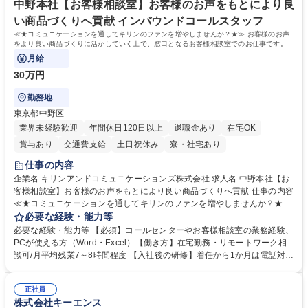
中野本社【お客様相談室】お客様のお声をもとにより良
い商品づくりへ貢献 インバウンドコールスタッフ
≪★コミュニケーションを通してキリンのファンを増やしませんか？★≫ お客様のお声
をより良い商品づくりに活かしていく上で、窓口となるお客様相談室でのお仕事です。
月給
30万円
勤務地
東京都中野区
業界未経験歓迎
年間休日120日以上
退職金あり
在宅OK
賞与あり
交通費支給
土日祝休み
寮・社宅あり
仕事の内容
企業名 キリンアンドコミュニケーションズ株式会社 求人名 中野本社【お
客様相談室】お客様のお声をもとにより良い商品づくりへ貢献 仕事の内容
≪★コミュニケーションを通してキリンのファンを増やしませんか？★≫
お客様のお声をより良い商品づくりに活かしていく上で、窓口となるお客
必要な経験・能力等
様相談室でのお仕事です。 日々お客様からいただくキリングループへのご
必要な経験・能力等 【必須】コールセンターやお客様相談室の業務経験、
意見を、企業活動に活かしています。お客様からの声に迅速かつ誠意をも
PCが使える方（Word・Excel）【働き方】在宅勤務・リモートワーク相
って対応、情報提供するとともにグループ内活動に反映しています。 【具
談可/月平均残業7～8時間程度 【入社後の研修】着任から1か月は電話対応
体的には】電話応対、メール、お手紙対応、ご指摘品調査報告書作成、有
のOJTを中心に実施し、電話対応に慣れた段階でメール・手紙のOJTを実
人チャットボット対応など。 【1日の対応件数】■電話：月間一人当たり
施する予定です。独り立ち以降もしっかりフォローする体制を整えていま
平均100件前後■メール・手紙：同上40件前後 募集職種 中野本社【お客様
正社員
すのでご安心ください。 【当社について】キリングループの広報機能を担
株式会社キーエンス
相談室】お客様のお声をもとにより良い商品づくりへ貢献
う会社として、お客様との出会いを大切にし、磨き上げたホスピタリティ