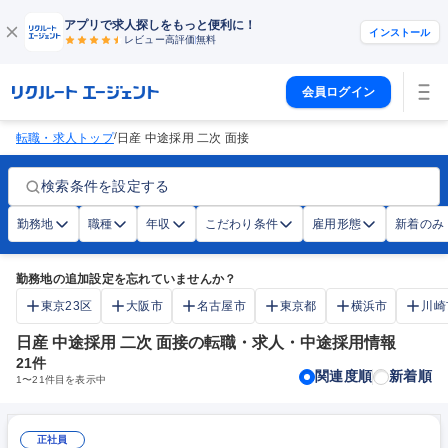
アプリで求人探しをもっと便利に！
インストール
レビュー高評価
無料
会員ログイン
/
転職・求人トップ
日産 中途採用 二次 面接
検索条件を設定する
勤務地
職種
年収
こだわり条件
雇用形態
新着のみ
勤務地の追加設定を忘れていませんか？
東京23区
大阪市
名古屋市
東京都
横浜市
川崎
日産 中途採用 二次 面接の転職・求人・中途採用情報
21
件
関連度順
新着順
1
〜
21
件目を表示中
正社員