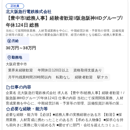
密集地域の特定整備路線の用地取得、道路に関する普及啓発事業、都内の
は、駐車場の管理運営や道路用地の取得、公益財団法人の中枢を担う管理
道路施設や道路工事現場の見学ツアー事業 ※入社後は上記いずれかの部門
正社員
部門など多岐に渡る業務を経験できます。 ■様々なプロジェクト：駐車場
北大阪急行電鉄株式会社
へ配属。※業務内容変更の範囲：会社の定める業務 募集職種 【都庁グル
事業の他、新宿駅西口広場内に設置された照明を兼ねた広告「ブライトサ
ープ】総合職（事務）◇残業月平均9時間未満／有給年平均16日取得
イン」の管理運営を行うなど、事業収益を生み出す活動を積極的に行って
【豊中市/総務人事】経験者歓迎!/阪急阪神HDグループ/
います。 学歴・資格 学歴：大学院 大学 高専 短大 専修学校 高校 語学力：
年休124日 総務
資格：
当社にて採用関係業務、人材育成業務を中心に、中期経営計画・予算等の管理、設備投資
計画等の策定、さらに社内の重要会議の運営等、経営の根幹となる幅広い総務人事業務全
般を担当していただきます。
月給
30万円～38万円
勤務地
大阪府豊中市
業界未経験歓迎
年間休日120日以上
資格取得支援あり
月平均残業時間20時間以内
転勤なし
経験者歓迎
駅ナカ
退職金あり
完全週休2日制
交通費支給
駅近5分以内
仕事の内容
土日祝休み
服装自由
昼食補助あり
食事補助あり
企業名 北大阪急行電鉄株式会社 求人名 【豊中市/総務人事】経験者歓迎！/
阪急阪神HDグループ/年休124日 仕事の内容 当社にて採用関係業務、人材
育成業務を中心に、中期経営計画・予算等の管理、設備投資計画等の策
定、さらに社内の重要会議の運営等、経営の根幹となる幅広い総務人事業
必要な経験・能力等
務全般を担当していただきます。 【主な業務内容】 ■採用関係業務および
必要な経験・能力等 【必須】■総務人事の実務経験がある方 【歓迎】■採
人材育成(社員研修)業務の推進 ■中期経営計画および予算等の管理 ■設備
用業務、人材育成に携わったことのある方 【求める人物像】 ■探求心を持
投資計画等の策定 ■社内の重要会議の運営 ■その他総務人事業務全般 【入
ち前向きに業務に取り組める方 ■臆せずに部門・会社を超えたコミュニケ
社後】入社後は採用や育成をメインに担当し将来的には経営根幹に関わる