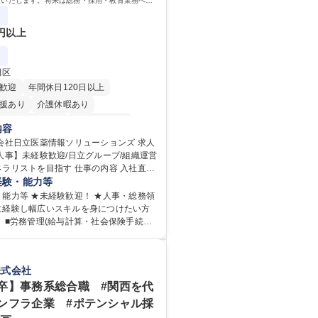
せいたします。将来は総務・採用・教育業務へ守
、組織運営を支えるゼネラリストをめざせます。
0円以上
田区
歓迎
年間休日120日以上
援あり
介護休暇あり
時間20時間以内
未経験者歓迎
内容
り
時短勤務あり
退職金あり
会社日立医薬情報ソリューションズ 求人
人事】未経験歓迎/日立グループ/組織運営
賞与あり
育休あり
完全週休2日制
を目指す 仕事の内容 入社直後
土日祝休み
寮・社宅あり
務管理・給与計算・安全衛生・福利厚生
経験・能力等
任せいたします。将来は総務・採用・教
能力等 ★未経験歓迎！ ★人事・総務領
備範囲を広げ、組織運営を支えるゼネラ
に経験し幅広いスキルを身につけたい方
期業務：労働時間管理、
険手続
社会保険対応、福利厚生管理、安全衛
理など)に関心があり主体的に取り組める
営推進等をお任せします。ご経験に応じ
験者は早期にご活躍いただけます。 ■チ
管理など、幅広く経験を積んでいただき
を推進できる方■将来はマネジメント職と
株式会社
将来的な広がり：総務・採用・教育・税務
たい 【尚可】■人事、労務、採用、教育業
企画等。 ★メンバーがマンツーマンで丁
 ■労務管理（給与計算・社会保険手続き・
卒】事務系総合職 #関西を代
ため、ご経験が浅くても安心！幅広く経
ど）の経験 ■衛生管理者の資格をお持ちの
ンフラ企業 #ポテンシャル採
意欲がある方に最適な環境です。 募集