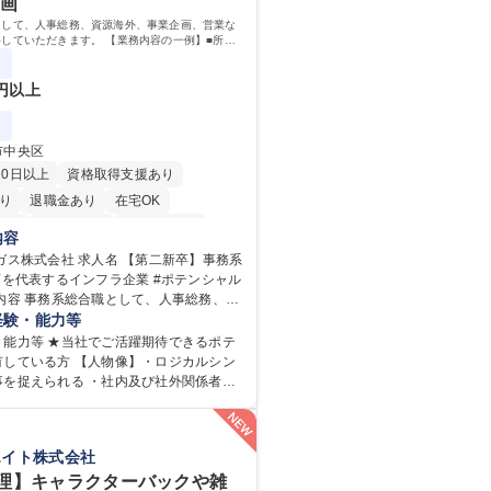
企画
・人事】未経験歓迎/日立グループ/組織運
： 資格：
ゼネラリストを目指す
として、人事総務、資源海外、事業企画、営業な
していただきます。 【業務内容の一例】■所属
務 ■海外に関係する各種業務 ■営業部門の企画
ート営業
0円以上
市中央区
20日以上
資格取得支援あり
り
退職金あり
在宅OK
日制
交通費支給
駅近5分以内
内容
服装自由
第二新卒歓迎
 求人名 【第二新卒】事務系
西を代表するインフラ企業 #ポテンシャル
り
食事補助あり
業企画、営業などの業務に従事していた
経験・能力等
 【業務内容の一例】■所属事業部の勤労業
・能力等 ★当社でご活躍期待できるポテ
関係する各種業務 ■営業部門の企画スタッ
有している方 【人物像】・ロジカルシン
後の配属ポジ
事を捉えられる ・社内及び社外関係者と
定期間ご活躍頂いた後、本人の適性及び
ションを図れる ■2024年度から2
リアを鑑みてジョブローテーションを行
での3ヵ年を対象とする「Daigasグループ
育成】OJTでの現場育成や研修カリキュ
026」を策定しました。https://www.o
エイト株式会社
、Daigasグループの業務で必要となる
.jp/company/press/pr2024/1777576_56
でいただきます。 募集職種 【第二
ml ■エネルギーセキュリティの不安定化や気候
理】キャラクターバックや雑