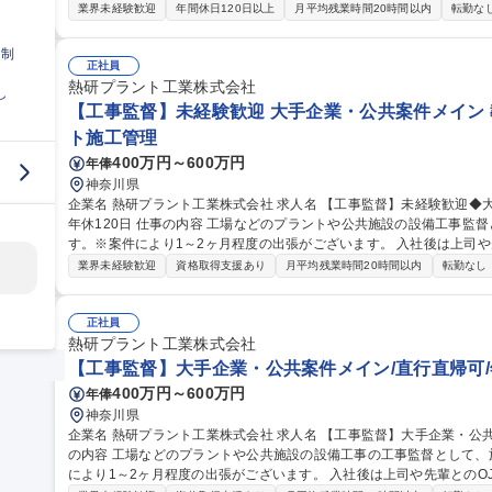
業務を中心にお任せいたします ・化学機械、化学プラント等多岐に渡
業界未経験歓迎
年間休日120日以上
月平均残業時間20時間以内
転勤な
お客様との関係構築活動 ・新規取引のお客様への営業活動※出張が発
が必要な営業になりますが、研修等を通して教育を受けながら、東京
日制
ができる環境です。 募集職種 【東京】営業★経験者歓迎！年休1
正社員
熱研プラント工業株式会社
し
【工事監督】未経験歓迎 大手企業・公共案件メイン 教
ト施工管理
400万円～600万円
年俸
神奈川県
企業名 熱研プラント工業株式会社 求人名 【工事監督】未経験歓迎◆大手企業・公共案件メイン◆教育体制充実/
年休120日 仕事の内容 工場などのプラントや公共施設の設備工事監督として、施工管理業務をお任せいたしま
す。※案件により1～2ヶ月程度の出張がございます。 入社後は上司や
いただきます。 メンバーの管理をはじめ、PC(Excel/Word)を使用した計画書や各種書類の作成などもご対応いた
業界未経験歓迎
資格取得支援あり
月平均残業時間20時間以内
転勤なし
だきます。 また、プラント設備工事をメインに神奈川県内の公共施設
くことが絶対条件である食品・医薬品関連のクリーンルーム内のサニ
の高い技術力は公共案件や一般案件にも活かされてます。 募集職種 【工事監督】未経験歓迎◆大手企業・公共案
正社員
件メイン◆教育体制充実/年休120日
熱研プラント工業株式会社
【工事監督】大手企業・公共案件メイン/直行直帰可/
400万円～600万円
年俸
神奈川県
企業名 熱研プラント工業株式会社 求人名 【工事監督】大手企業・公共案件メイン／直行直帰可／年休120日 仕事
の内容 工場などのプラントや公共施設の設備工事の工事監督として
により1～2ヶ月程度の出張がございます。 入社後は上司や先輩とのOJTを予定して