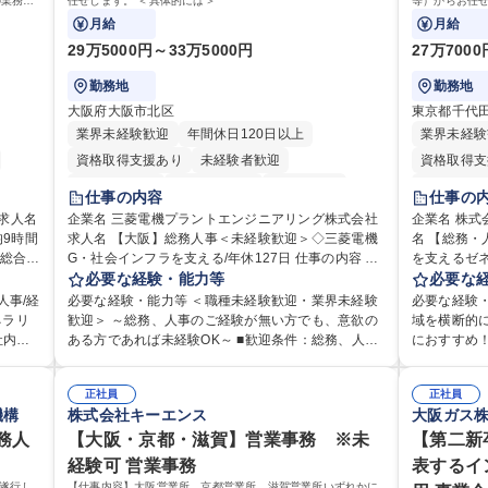
の業務を
任せします。 ＜具体的には＞
等）からお任
ておりま
備範囲を広げ
月給
月給
29万5000円～33万5000円
27万700
勤務地
勤務地
大阪府大阪市北区
東京都千代
業界未経験歓迎
年間休日120日以上
業界未経験
資格取得支援あり
未経験者歓迎
資格取得支
住宅手当あり
時短勤務あり
経験者歓迎
月平均残業
仕事の内容
仕事の
退職金あり
在宅OK
賞与あり
住宅手当あ
企業名 三菱電機プラントエンジニアリング株式会社
企業名 株式
9時間
求人名 【大阪】総務人事＜未経験歓迎＞◇三菱電機
完全週休2日制
交通費支給
駅近5分以内
名 【総務・
在宅OK
G・社会インフラを支える/年休127日 仕事の内容 総
を支えるゼネラリスト
土日祝休み
服装自由
寮・社宅あり
交通費支給
理部門
務・人事領域を中心に、これまでのご経験に応じて
必要な経験・能力等
は労務（労
必要な
食事補助あり
部署で
幅広くお任せします。 ＜具体的には＞ ・総務/人事労
等）からお
人事/経
必要な経験・能力等 ＜職種未経験歓迎・業界未経験
必要な経験・
リア支
務（給与・社保・勤怠管理など） ・採用・教育研修
育業務へ守
ネラリ
歓迎＞ ～総務、人事のご経験が無い方でも、意欲の
域を横断的
・福利厚生運用 など ※基本的には事務所勤務です
リストをめざせます。 ・初
社内関
ある方であれば未経験OK～ ■歓迎条件：総務、人事
におすすめ！ ■労務管理(給与計算・社会保
の運営
が、採用や教育等の業務内容により、関西圏以外へ
給与計算、
ミュニ
のご経験をお持ちの方（業界不問） ■求める人物
き・勤怠管
拓、管理
の日帰り・宿泊を伴う国内出張もございます。 ※担
生、健康経
像：・社内外の関係各部門との調整を率先して行
方 ※労務経
」など
当業務を持ちつつ、お互いに助け合いながら、総務
正社員
て、休職者
正社員
理運営
い、業務を円滑に遂行できる協調性やコミュニケー
ームで仕事
機構
株式会社キーエンス
大阪ガス
幹線道路
部という組織として協力しながら進める体制です。
ます。 ・
う管理
ション能力を持っている方 ・人事総務領域に興味が
して活躍し
得、道
募集職種 【大阪】総務人事＜未経験歓迎＞◇三菱電
対応・経営
様々なプ
務人
ありゼネラリスト志向をお持ちの方 学歴・資格 学
【大阪・京都・滋賀】営業事務 ※未
務のご経験
【第二新
道路工
機G・社会インフラを支える/年休127日
寧に教える
場内に
歴：大学院 大学 語学力： 資格：
勤怠管理な
経験可 営業事務
表するイ
れかの
験を積みたい
ン」の
方 学歴・資格 学歴：大学院 大学 高専 短大 専修学校
て遂行し
【仕事内容】大阪営業所、京都営業所、滋賀営業所いずれかに