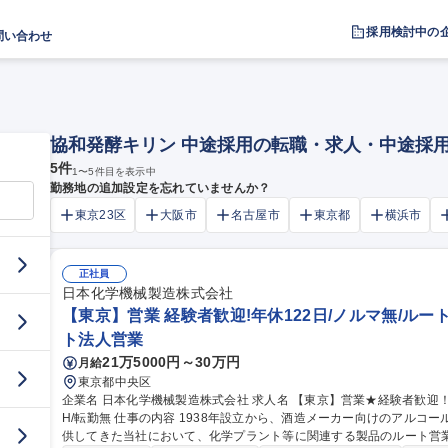
採用検討中の
問い合わせ
協和発酵キリン 中途採用の転職・求人・中途採
5
件
1
〜
5
件目を表示中
勤務地の追加設定を忘れていませんか？
東京23区
大阪市
名古屋市
東京都
横浜市
正社員
日本化学機械製造株式会社
【東京】営業 経験者歓迎!年休122日/ノルマ無/ルート
ト法人営業
21万5000円～30万円
月給
東京都中央区
企業名 日本化学機械製造株式会社 求人名 【東京】営業★経験者歓迎！年休122日/ノルマ無/ルート営業/月残業10
H/転勤無 仕事の内容 1938年設立から、酒造メーカー向けのアルコール蒸留機を主に化学装置や化学プラントを提
供してきた当社において、化学プラント等に関連する製品のルート営業をご担当い