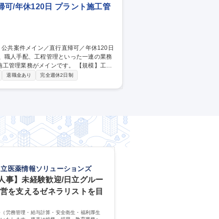
可/年休120日 プラント施工管
計、職人手配、工程管理といった一連の業務
務がメインです。 【規模】工事
先】『エバラ食品』『スバル』などの有名企
退職金あり
完全週休2日制
 【強み】雑菌をはぶくことが絶対条件であ
得意分野の一つ。その高い技術力は公共案
日立医薬情報ソリューションズ
人事】未経験歓迎/日立グルー
運営を支えるゼネラリストを目
務（労務管理・給与計算・安全衛生・福利厚生