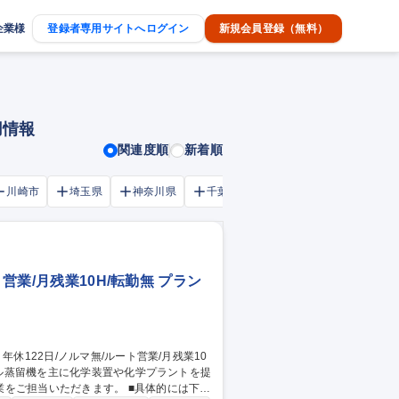
企業様
登録者専用サイトへログイン
新規会員登録（無料）
用情報
関連度順
新着順
川崎市
埼玉県
神奈川県
千葉市
大阪府
千葉県
営業/月残業10H/転勤無 プラン
ただきます。 ■具体的には下記