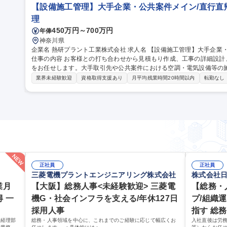
【設備施工管理】大手企業・公共案件メイン/直行直帰
理
450万円～700万円
年俸
神奈川県
企業名 熱研プラント工業株式会社 求人名 【設備施工管理】大手企業・公共案件メイン／直行直帰可／年休120日
仕事の内容 お客様との打ち合わせから見積もり作成、工事の詳細設
をお任せします。大手取引先や公共案件における空調・電気設備等の施工管理業
案件：数日～3か月【出張】中部地方から北関東など 【過去のお取引
業界未経験歓迎
資格取得支援あり
月平均残業時間20時間以内
転勤なし
業や、国営機関からの公共工事関連の案件を多く担当しております。
る食品・医薬品関連のクリーンルーム内のサニタリー設備が、当社の
件や一般案件にも活かされてます。 募集職種 【設備施工管理】大手企業・公共案件メイン／直行直帰可／年休12
0日
正社員
正社員
三菱電機プラントエンジニアリング株式会社
株式会社
業月
【大阪】総務人事<未経験歓迎> 三菱電
【総務・
 一
機G・社会インフラを支える/年休127日
プ/組織
採用人事
指す 総務
事経理部
総務・人事領域を中心に、これまでのご経験に応じて幅広くお
入社直後は労