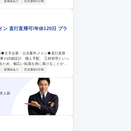
ご対応いただきます。 また、プラント設備工事
退職金あり
完全週休2日制
菌をはぶくことが絶対条件である食品・医薬
つ。その高い技術力は公共案件や一般案件
案件メイン／直行直帰可／年休120日
 直行直帰可/年休120日 プラ
きるため、幅広い知識を身に着けることが可
退職金あり
完全週休2日制
多く担当しております。 【強み】雑菌をは
ニタリー設備が、当社の得意分野の一つ。
求人探