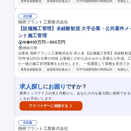
じめ、PC(Excel/Word)を使用した計画書や各種書類の作成なども
業界未経験歓迎
資格取得支援あり
月平均残業時間20時間以内
転勤なし
をメインに神奈川県内の公共施設の工事もございます。 【強み】雑
品関連のクリーンルーム内のサニタリー設備が、当社の得意分野の一
にも活かされてます。 募集職種 【工事監督】大手企業・公共
正社員
熱研プラント工業株式会社
【設備施工管理】未経験歓迎 大手企業・公共案件メイン
ント施工管理
400万円～600万円
年俸
神奈川県
企業名 熱研プラント工業株式会社 求人名 【設備施工管理】未経験歓迎◆大手企業・公共案件メイン◆直行直帰
可/年休120日 仕事の内容 お客様との打ち合わせから見積もり作成、工事の詳細設計、職人手配、 工程管理といっ
た一連の施工管理業務をお任せします。 一気通貫して業務を担当で
能です。 【規模】工事案件：数日～3か月【出張】中部地方から北関東など 【過去のお取引先】『エバラ食品』
業界未経験歓迎
資格取得支援あり
月平均残業時間20時間以内
転勤なし
『スバル』などの有名企業や、国営機関からの公共工事関連の案件を
ぶくことが絶対条件である食品・医薬品関連のクリーンルーム内のサ
その高い技術力は公共案件や一般案件にも活かされてます。 募集職種 【設備施工管理】未経験歓迎◆大手企業・
求人探し
お困り
に
ですか？
公共案件メイン◆直行直帰可/年休120日
業界トップクラスの求人件数から、あなたの力を最大限に発揮できる
しをお手伝いします。
アドバイザーに相談する
正社員
熱研プラント工業株式会社