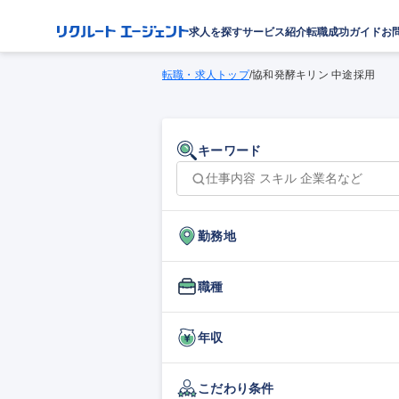
求人を探す
サービス紹介
転職成功ガイド
お
転職・求人トップ
/
協和発酵キリン 中途採用
キーワード
勤務地
職種
年収
こだわり条件