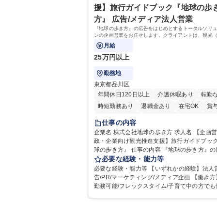
援】旅行ガイドブック『地球の歩
務業務全般 募集職種 【東京／文京区】公益財団法人
の総務人事業務／年間休日125日
方』 広告/メディア法人営業
『地球の歩き方』の広告をはじめとするトータルソリ
ンの企画営業をお任せします。クライアントは、観光
行、国内旅行、インバウンド）で地域や事業を推進し
月給
外の行政や企業です。
25万円以上
勤務地
東京都品川区
年間休日120日以上
介護休暇あり
転勤
時短勤務あり
退職金あり
在宅OK
賞
完全週休2日制
交通費支給
駅近5分以内
仕事の内容
土日祝休み
企業名 株式会社地球の歩き方 求人名 【企画営業/行
政・企業向け観光推進支援】旅行ガイドブッ
球の歩き方』 仕事の内容 『地球の歩き方』の広告を
はじめとするトータルソリューションの企画
必要な経験・能力等
お任せします。クライアントは、観光（海外
必要な経験・能力等 【いずれかの経験】法人営
国内旅行、インバウンド）で地域や事業を推
告/PR/マーケティング/メディア企画 【働き
い国内外の行政や企業です。 【業務詳細】■『地球の
勤務可能/フレックスタイム/子育て中の方でも
歩き方』は海外旅行ガイドブックのNo.1ブラ
すい環境です。 【魅力】 ■海外旅行ガイドブックの
あり、国内旅行においても牽引しております
シェアNo.1メディアとして、個人旅行文化の
推進支援においても、業界を牽引する意欲的
定着を担ってきたブランドに携わることが可