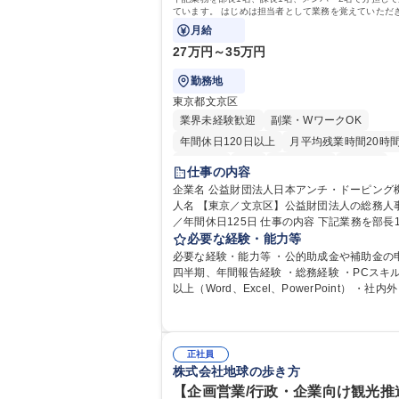
部門へ配属。※業務内容変更の範囲：会社の
管理運営を行うなど、事業収益を生み出す活
ています。 はじめは担当者として業務を覚えていただ
業務 募集職種 【都庁グループ】総合職（事務）◇残
極的に行っています。 学歴・資格 学歴：大学院 大学
ゆくはリーダーやマネージャーポジションとして活躍
月給
業月平均9時間未満／有給年平均16日取得
ことを期待しています。
高専 短大 専修学校 高校 語学力： 資格：
27万円～35万円
勤務地
東京都文京区
業界未経験歓迎
副業・WワークOK
年間休日120日以上
月平均残業時間20時
転勤なし
英語
退職金あり
在宅OK
仕事の内容
賞与あり
育休あり
完全週休2日制
企業名 公益財団法人日本アンチ・ドーピング機構
人名 【東京／文京区】公益財団法人の総務人
交通費支給
土日祝休み
食事補助あり
／年間休日125日 仕事の内容 下記業務を部長1名、
課長1名、メンバー2名で分担して遂行してい
必要な経験・能力等
はじめは担当者として業務を覚えていただき
必要な経験・能力等 ・公的助成金や補助金の
ゆくはリーダーやマネージャーポジションと
四半期、年間報告経験 ・総務経験 ・PCスキ
躍いただくことを期待しています。 【総務・人事グ
以上（Word、Excel、PowerPoint） ・社内
ループの業務内容】 ・人事制度関連 ・採用活
な調整ができるコミュニケーション能力 ・口
育研修の企画、実行 ・勤怠管理 ・官公庁への
方 ■歓迎要件 ・採用業務経験 ・英語に抵抗がない方
出 ・法定の会議運営（評議員会、理事会） ・
・営業経験 学歴・資格 学歴：大学院 大学 高専 短大
ライアンス ・内部規程やルールの管理、整備
専修学校 高校 語学力： 資格：
正社員
管理 ・契約関連 ・衛生管理 ・防災関連・公
株式会社地球の歩き方
の管理・オフィス、ファシリティ管理 ・福利
【企画営業/行政・企業向け観光推
連 ・職員からの問合せ、相談対応 ・その他日