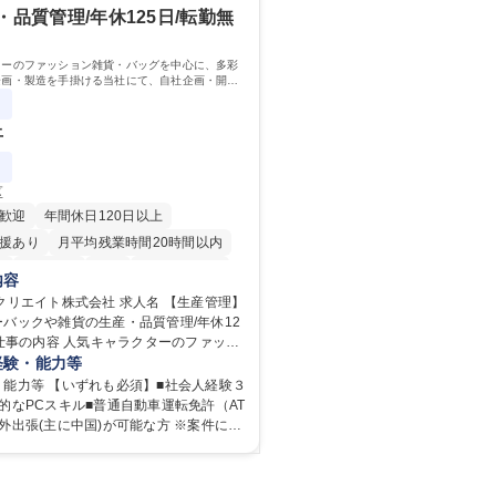
総合職 #関西を代表するインフラ企業 #
自然災害の甚大化など、これまで以上に
・品質管理/年休125日/転勤無
ル採用
決の重要性が高まっています。「未来の
造に向けて持続可能な社会の実現に貢献
ターのファッション雑貨・バッグを中心に、多彩
：大学院 大学 語
企画・製造を手掛ける当社にて、自社企画・開発
：
理・品質管理を担当。『かわいい』を届けるやり
ジションです。
上
区
歓迎
年間休日120日以上
援あり
月平均残業時間20時間以内
K
転勤なし
英語
住宅手当あり
内容
退職金あり
在宅OK
賞与あり
ト株式会社 求人名 【生産管理】
バックや雑貨の生産・品質管理/年休12
日制
交通費支給
駅近5分以内
土日祝休み
バッグを中心に、多彩なアイテムの企
経験・能力等
手掛ける当社にて、自社企画・開発商品
・能力等 【いずれも必須】■社会人経験３
・品質管理を担当。『かわいい』を届け
的なPCスキル■普通自動車運転免許（AT
ポジションです。 有名ブランドや
外出張(主に中国)が可能な方 ※案件によ
ーライセンスを活用した商品の企画・開
なりますが1回の出張で5～10日程度滞
行っています。企画段階から納品まで、
迎】■英語もしくは中国語
に関わる全てのプロセスにおいて、生産
い方■雑貨品などの生産管理業務の経験 ≪