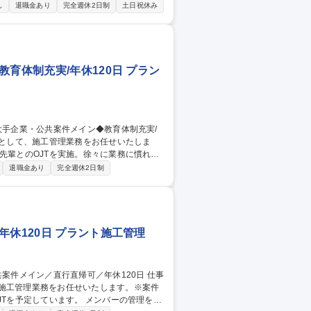
る商品の営業活動 ・既存のお客様を中心に
し
退職金あり
完全週休2日制
土日祝休み
生する場合がございます。 ■高い専門知識
支店のメンバーと共に少しずつ成長する事
22日/ノルマ無/ルート営業/月残業10H/転勤無
育体制充実/年休120日 プラン
先輩とのOJTを実施。徐々に業務に慣れて
退職金あり
完全週休2日制
の工事もございます。 【強み】雑菌をはぶ
タリー設備が、当社の得意分野の一つ。そ
年休120日 プラント施工管理
、施工管理業務をお任せいたします。※案件
います。 メンバーの管理をは