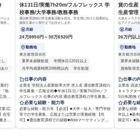
シャリストとして、チームに貢献し、結果的に社員
新卒】事務系
変動による
き
休131日/実働7h20m/フルフレックス 学
貨の生産
から頼られる存在になることができます。平均19:30
ポテンシャ
社会課題解
の退勤以降の業務の持ち帰りも禁止されており、メ
校事務/大学事務/教務事務
生産管理
日常」の創
リハリのある働き方となります。 学歴・資格 学歴：
ューショ
通信教育課程の学生募集活動を担当。学生増に向けた効果的な
人気キャラク
してまいります。 学歴・資格 学歴
（海外旅
大学院 大学 高専 短大 語学力： 資格：
施策立案から実行までお任せします。
なアイテムの
学力： 資格
たい国内
商品の生産管
月給
月給
がいのあるポ
24万8950円～30万6520円
26万円以
勤務地
勤務地
東京都世田谷区
東京都渋谷
なし
業界未経験歓迎
年間休日120日以上
業界未経験
与あり
月平均残業時間20時間以内
学生歓迎
資格取得支
退職金あり
賞与あり
交通費支給
平日のみO
仕事の内容
仕事の
土日祝休み
研修あり
企業名 学校法人産業能率大学 求人名 通信教育課程の
企業名 高波クリエイ
ク『地
学生募集・広報企画◆年休131日／実働7h20m／フ
キャラクター
完全週休2
ルフレックス 仕事の内容 通信教育課程の学生募集活
5日/転勤無 仕事の内容 人気キャラクターのファッシ
中国語
営業を
動を担当。学生増に向けた効果的な施策立案から実
必要な経験・能力等
ョン雑貨・
必要な
旅行、
行までお任せします。 ■通信教育課程における学生募
画・製造を
業/広
必要な経験・能力等 【必須】■大学・短大・専門学校
必要な経験
進した
集・広報・営業・企画業務 ■併修校への営業活動およ
の生産管理
方】在宅
等での学生募集、広報または営業の実務経験 【尚
年以上■基本
び関係構築 ■入学説明会・個別相談会の企画・運営・
るやりがいのある
働きや
可】■通信教育課程での経験■Webマーケティング経
限定可）■海
ンドで
実施 ■入学検討者への進学相談・提案業務 ※3週に1
キャラクタ
験■募集・広報施策の企画・効果検証経験■プロジェ
り頻度はこと
。観光
回程度＋学校行事等で土日出勤（年間8～10日程度）
発・販売を
拡大と
クト推進・業務改善経験 教育機関での募集・広報・
在いただく予定です。 【歓
な取り
あり。振替休日を取得いただきます。 【業務内容の
商品の製造
能で
営業経験や通信教育課程での知見を活かせます！
に抵抗のな