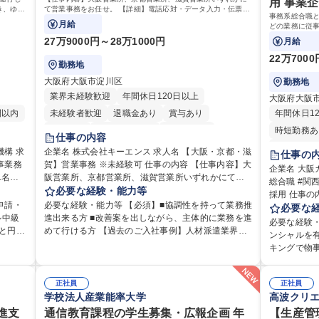
用 事業
定める
職種 【総務
動を積
高校 語学力
き、ゆく
て営業事務をお任せ。 【詳細】電話応対・データ入力・伝票や
営を支える
事務系総合職
いただく
見積の作成・カタログ送付・来客対応・営業所内で発生する事
月給
どの業務に従事
務業務や業務改善をお任せ。
事業部の勤労業
27万9000円～28万1000円
月給
スタッフ、ル
22万700
勤務地
大阪府大阪市淀川区
勤務地
業界未経験歓迎
年間休日120日以上
大阪府大阪
間以内
未経験者歓迎
退職金あり
賞与あり
年間休日1
育休あり
完全週休2日制
交通費支給
時短勤務あ
仕事の内容
駅近5分以内
土日祝休み
完全週休2
 求
企業名 株式会社キーエンス 求人名 【大阪・京都・滋
仕事の
事業務
賀】営業事務 ※未経験可 仕事の内容 【仕事内容】大
土日祝休み
企業名 大阪ガス株式会社
阪営業所、京都営業所、滋賀営業所いずれかにて営
総合職 #関
寮・社宅あ
ます。
業事務をお任せ。 【詳細】電話応対・データ入力・
必要な経験・能力等
採用 仕事の内容 事務系総合職として、人事総務、資
、ゆく
伝票や見積の作成・カタログ送付・来客対応・営業
申請・
必要な経験・能力等 【必須】■協調性を持って業務推
源海外、事
必要な
して活
所内で発生する事務業務や業務改善をお任せ。 【教
ル中級
進出来る方 ■改善案を出しながら、主体的に業務を進
だきます。
必要な経験
育制度】ご入社後、育成担当とペアになりながらOJT
外と円滑
めて行ける方 【過去のご入社事例】人材派遣業界や
務 ■海外に
ンシャルを
動 ・教
にて業務を覚えていただくことが可能です。業務シ
が堅い
保育業界等、メーカー以外、営業事務未経験者の入
フ、ルート営業 【キャリアパス】入社
キングで物
各種提
ステムがきちんと構築されているため、スムーズに
社実績有 【当社の事務職について】単なる事務では
ションで一
円滑なコミュニケー
コンプ
仕事に慣れることができる環境です。また、「チー
なく主体性を発揮したサポートにより、キーエンス
将来のキャ
026年度ま
、文書
ムで成果を出す文化」があり、良いやり方を積極的
の付加価値向上に貢献します。ベースの定型業務に
正社員
います。 【
正社員
中期経営計画2
的助成金
に共有しながら常に改善を目指す風土のため、安心
加えて、お客様や社員の状況に合わせ、能動的なサ
学校法人産業能率大学
高波クリ
ラムを通じて
sakagas.co
厚生関
して業務に取り組んでいただけます。 募集職種 【大
ポート、改善の動きも期待され。組織を支えるスペ
知識について学ん
進支
通信教育課程の学生募集・広報企画 年
472.ht
【生産管
常の総
阪・京都・滋賀】営業事務 ※未経験可