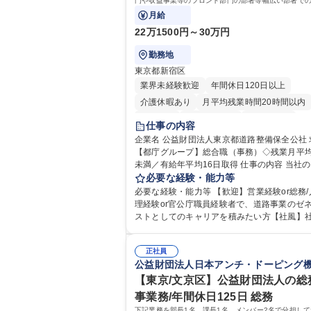
門や収益事業等のフロント部門の部署等幅広い部署で
お任せいたします。研修制度やキャリア支援が充実し
月給
す！ ※下記業務詳細
22万1500円～30万円
勤務地
東京都新宿区
業界未経験歓迎
年間休日120日以上
介護休暇あり
月平均残業時間20時間以内
転勤なし
住宅手当あり
経験者歓迎
仕事の内容
研修あり
退職金あり
賞与あり
企業名 公益財団法人東京都道路整備保全公社 求人名
【都庁グループ】総合職（事務）◇残業月平均
完全週休2日制
交通費支給
駅近5分以内
未満／有給年平均16日取得 仕事の内容 当社の総合職
資格取得手当あり
食事補助あり
として、ジョブローテーションによる人事経
必要な経験・能力等
や収益事業等のフロント部門の部署等幅広い
必要な経験・能力等 【歓迎】営業経験or総務/
の業務をお任せいたします。研修制度やキャ
理経験or官公庁職員経験者で、道路事業のゼ
援が充実しております！ ※下記業務詳細 【業務詳
ストとしてのキャリアを積みたい方【社風】
細】■管理部門：広報、人事、経理など当公社
係部署や東京都と連携が必要なため綿密にコ
に係る管理業務 ■収益部門：駐車場の新規開
ケーションを図っています。 【業務の魅力】■幅広く
運営、新宿駅西口広場の「イベントコーナー
正社員
携われる：総合職（事務）では、駐車場の管
公益財団法人日本アンチ・ドーピング
の管理運営 ■道路部門：整備の急がれる骨格
や道路用地の取得、公益財団法人の中枢を担
や木造住宅密集地域の特定整備路線の用地取
部門など多岐に渡る業務を経験できます。 ■
【東京/文京区】公益財団法人の総
路に関する普及啓発事業、都内の道路施設や
ロジェクト：駐車場事業の他、新宿駅西口広
事業務/年間休日125日 総務
事現場の見学ツアー事業 ※入社後は上記いず
設置された照明を兼ねた広告「ブライトサイ
下記業務を部長1名、課長1名、メンバー2名で分担し