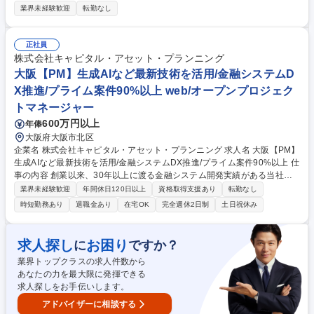
て、クライアント企業のホームページデザイン制作から運用管理を担当頂
業界未経験歓迎
転勤なし
きます。 ■不動産会社のホームページ新規オリジナルデザインからコーデ
ィング、システムの組込など制作業務を一貫して行います。 ■クライアン
ト企業に対してホームページを活用したWEBコンサルティングサポートを
正社員
行います。データ解析・WEB集客のアドバイス・SNS活用・動画活用な
株式会社キャピタル・アセット・プランニング
ど。 【業務内容の変更範囲】会社の定める業務 募集職種 【Webディレク
大阪【PM】生成AIなど最新技術を活用/金融システムD
ター】独学OK◎/制作から顧客折衝まで幅広いスキルが身につく！
X推進/プライム案件90%以上 web/オープンプロジェク
トマネージャー
600万円以上
年俸
大阪府大阪市北区
企業名 株式会社キャピタル・アセット・プランニング 求人名 大阪【PM】
生成AIなど最新技術を活用/金融システムDX推進/プライム案件90%以上 仕
事の内容 創業以来、30年以上に渡る金融システム開発実績がある当社は
金融機関のフロントエンドシステムで国内TOPシェアを誇ります。大手金
業界未経験歓迎
年間休日120日以上
資格取得支援あり
転勤なし
融機関向けコンサルティングやWebシステム開発のマネジメントをお任せ
時短勤務あり
退職金あり
在宅OK
完全週休2日制
土日祝休み
します。 【世界水準の技術力をもったプロダクトが強み】 ■世界Fintech
ランキングTOP100に5年連続選出、生保を中心とした金融業界で導入シ
ェアTOPクラスを誇る、技術力の高いプロダクトを展開しています。 ■コ
求人探し
お困り
に
ですか？
ンサルティングなどの上流工程から開発まで一気通貫したサービスを提供
業界トップクラスの求人件数から
できていることに加え、金融業界の専門知識を持った社員が多く、お客様
あなたの力を最大限に発揮できる
からの高評価が、長期的な直取引に繋がっています。 募集職種 大阪【P
求人探しをお手伝いします。
M】生成AIなど最新技術を活用/金融システムDX推進/プライム案件90%以
上
アドバイザーに相談する