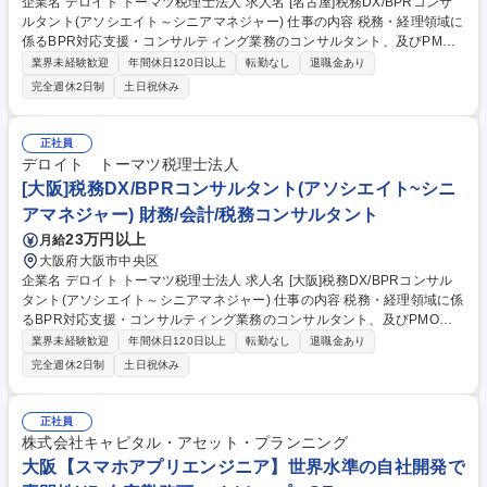
企業名 デロイト トーマツ税理士法人 求人名 [名古屋]税務DX/BPRコンサ
ルタント(アソシエイト～シニアマネジャー) 仕事の内容 税務・経理領域に
係るBPR対応支援・コンサルティング業務のコンサルタント、及びPMO
としてPJに参画いただきます。クライアントの業務を理解し、各専門家と
業界未経験歓迎
年間休日120日以上
転勤なし
退職金あり
連携して顧客に改革をもたらすことがミッションです。 【業務改善コンサ
完全週休2日制
土日祝休み
ルティング業務(BPR/DX推進)】■税務業務の改善・高度化に向けたコンサ
ルティング■RPA/VBA/ETLツール等を利用した業務の自動化支援■ペーパ
ーレス化、税務領域における生成AI導入支援など【制度対応コンサルティ
正社員
ング業務】■Public CbCRや各国での会計・税務情報開示に向けた対応支
デロイト トーマツ税理士法人
援■国籍企業に向けた税制（Pillar 2 (GloBEルール)等）の対応に向けた業
[大阪]税務DX/BPRコンサルタント(アソシエイト~シニ
務設計、システム導入とその運用支援など 募集職種 [名古屋]税務DX/BPR
アマネジャー) 財務/会計/税務コンサルタント
コンサルタント(アソシエイト～シニアマネジャー)
23万円以上
月給
大阪府大阪市中央区
企業名 デロイト トーマツ税理士法人 求人名 [大阪]税務DX/BPRコンサル
タント(アソシエイト～シニアマネジャー) 仕事の内容 税務・経理領域に係
るBPR対応支援・コンサルティング業務のコンサルタント、及びPMOと
してPJに参画いただきます。クライアントの業務を理解し、各専門家と連
業界未経験歓迎
年間休日120日以上
転勤なし
退職金あり
携して顧客に改革をもたらすことがミッションです。 【業務改善コンサル
完全週休2日制
土日祝休み
ティング業務(BPR/DX推進)】■税務業務の改善・高度化に向けたコンサル
ティング■RPA/VBA/ETLツール等を利用した業務の自動化支援■ペーパー
レス化、税務領域における生成AI導入支援など【制度対応コンサルティン
正社員
グ業務】■Public CbCRや各国での会計・税務情報開示に向けた対応支援■
株式会社キャピタル・アセット・プランニング
国籍企業に向けた税制（Pillar 2 (GloBEルール)等）の対応に向けた業務設
大阪【スマホアプリエンジニア】世界水準の自社開発で
計、システム導入とその運用支援など 募集職種 [大阪]税務DX/BPRコンサ