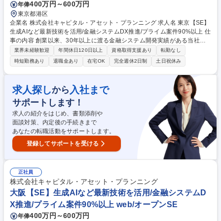
400万円～600万円
年俸
東京都港区
企業名 株式会社キャピタル・アセット・プランニング 求人名 東京【SE】
生成AIなど最新技術を活用/金融システムDX推進/プライム案件90%以上 仕
事の内容 創業以来、30年以上に渡る金融システム開発実績がある当社は
金融機関のフロントエンドシステムで国内TOPシェアを誇ります。大手金
業界未経験歓迎
年間休日120日以上
資格取得支援あり
転勤なし
融機関向けWebシステム開発をお任せします。 【世界水準の技術力をも
時短勤務あり
退職金あり
在宅OK
完全週休2日制
土日祝休み
ったプロダクトが強み】 ■世界FintechランキングTOP100に5年連続選
出、生保を中心とした金融業界で導入シェアTOPクラスを誇る、技術力の
高いプロダクトを展開しています。 ■コンサルティングなどの上流工程か
求人探し
入社まで
から
ら開発まで一気通貫したサービスを提供できていることに加え、金融業界
サポートします！
の専門知識を持った社員が多く、お客様からの高評価が、長期的な直取引
に繋がっています。 募集職種 東京【SE】生成AIなど最新技術を活用/金融
求人の紹介をはじめ、書類添削や
システムDX推進/プライム案件90%以上
面談対策、内定後の手続きまで
あなたの転職活動をサポートします。
登録してサポートを受ける
正社員
株式会社キャピタル・アセット・プランニング
大阪【SE】生成AIなど最新技術を活用/金融システムD
X推進/プライム案件90%以上 web/オープンSE
400万円～600万円
年俸