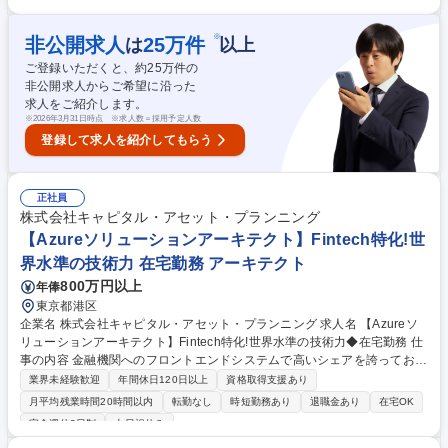
ティング■RPA/VBA/ETLツール等を利用した業務の自動化支援■ペーパー
レス化、税務領域における生成AI導入支援など【制度対応コンサルティン
※
非公開求人
25
万件
は
以上
グ業務】■Public CbCRや各国での会計・税務情報開示に向けた対応支援■
ご登録いただくと、約
25
万件の
国籍企業に向けた税制（Pillar 2 (GloBEルール)等）の対応に向けた業務設
非公開求人からご希望に沿った
計、システム導入とその運用支援など 募集職種 [東京]税務DX/BPRコンサ
求人をご紹介します。
ルタント(アソシエイト～シニアマネジャー)
※
2026年3月31日時点 ※求人数＝採用予定人数
登録して求人を紹介してもらう
正社員
株式会社キャピタル・アセット・プランニング
【Azureソリューションアーキテクト】Fintech特化!世
界水準の技術力 在宅勤務 アーキテクト
800万円以上
年俸
東京都港区
企業名 株式会社キャピタル・アセット・プランニング 求人名 【Azureソ
リューションアーキテクト】Fintech特化!世界水準の技術力◆在宅勤務 仕
事の内容 金融機関へのフロントエンドシステムで高いシェアを誇っており
ます。金融機関向けに、AWS･Azureなどのクラウドサービスのコンサル
業界未経験歓迎
年間休日120日以上
資格取得支援あり
ティング（提案）から構築・設計までを一貫して行っていただきます。 ◎
月平均残業時間20時間以内
転勤なし
時短勤務あり
退職金あり
在宅OK
また、場合によってはクライアントのニーズに合わせて0からプロジェク
完全週休2日制
土日祝休み
トの立ち上げとプロジェクトリードをしていただくことも想定しておりま