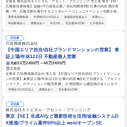
企業名 株式会社キャピタル・アセット・プランニング 求人名 東京【IR・
広報責任者候補】金融×ITの成長企業／自社内開発9割 仕事の内容 開示実
務・IR・広報活動を遂行するコーポレートコミュニケーション全般を統括
する責任者候補として、以下業務をお任せいたします。 将来の幹部候補に
業界未経験歓迎
年間休日120日以上
資格取得支援あり
転勤なし
なっていただけることを期待しております。 ■適時開示資料のドラフト作
時短勤務あり
退職金あり
在宅OK
完全週休2日制
土日祝休み
成/TDnetによる開示業務/関係各所との調整 ■決算短信/決算説明会資料/事
業報告書/英文IR資料/想定Q&Aドラフトの作成 ■機関投資家・個人投資家
向け説明会運営・登壇/One on Oneミーティング設営 ■中期経営計画の立
正社員
案・策定/社長特命プロジェクトのサポート/取締役会等での報告 ■プレス
穴吹興産株式会社
リリース作成/メディアとのリレーション/広告/PR動画制作/社内報企画発
【中国エリア担当/自社ブランドマンションの営業】 東
行 ■ウェブサイト/SNS運営・管理 募集職種 東京【IR・広報責任者候補】
証上場/年休122日 不動産個人営業
金融×ITの成長企業／自社内開発9割
33万2400円～48万2400円
月給
広島県
企業名 穴吹興産株式会社 求人名 【中国エリア担当/自社ブランドマンショ
ンの営業】★東証上場/年休122日 仕事の内容 ■自社で分譲する「アルファ
シリーズ」のマンションの販売業務。 計画段階から建設地の近くにモデル
ルームを常設し、現地での集客（ポスティング等）から、来場者への接
年間休日120日以上
退職金あり
完全週休2日制
客・提案・商談・契約を行います。 ◎折り込みチラシや広告を見てモデル
ルームに来場されたお客様に対して、物件の特徴や魅力をお伝えして購入
につなげる仕事です。 ◎標準的には一棟50～100戸の物件を、5～8名の
正社員
チームで半年～1年をかけて販売します。 ◎営業スタイルやローン・契約
株式会社キャピタル・アセット・プランニング
等の専門知識を身に付けた後、早い機会にチームリーダーとしての活躍を
東京【SE】生成AIなど最新技術を活用/金融システムD
期待しています。 募集職種 【中国エリア担当/自社ブランドマンションの
X推進/プライム案件90%以上 web/オープンSE
営業】★東証上場/年休122日