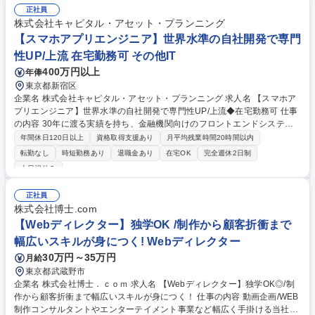
す。 【具体的な業務内容】■AWSやAzureなどのクラウドを駆使して、自
正社員
社および金融機関向けクラウドサービスの基盤設計から環境構築 ■上記に
株式会社キャピタル・アセット・プランニング
関連した顧客への提案・コンサルティング業務 募集職種 【Azureソリュー
【スマホアプリエンジニア】世界水準の自社開発で専門
ションアーキテクト】Fintech特化!世界水準の技術力◆在宅勤務
性UP/上流 在宅勤務可 その他IT
400万円以上
年俸
東京都新宿区
企業名 株式会社キャピタル・アセット・プランニング 求人名 【スマホア
プリエンジニア】世界水準の自社開発で専門性UP/上流◆在宅勤務可 仕事
の内容 30年に渡る実績を持ち、金融機関向けのフロントエンドシステム
で高いシェアを誇ります。投資信託販売支援・保険設計システムなどの、
年間休日120日以上
資格取得支援あり
月平均残業時間20時間以内
要件定義から運用までの、スマホアプリ開発をお任せします。 ■現在約30
転勤なし
時短勤務あり
退職金あり
在宅OK
完全週休2日制
社以上の金融機関との取引があり、年間約300プロジェクト受注していま
土日祝休み
す。 ■自社内のUIデザイナーと共に、顧客の求めるアプリケーションを開
発して頂きます。 ■PM・ITコンサルタント・テクニカルリードエンジニア
正社員
等、社員の志向性に応じてキャリアを設定します。 募集職種 【スマホア
株式会社博士.com
プリエンジニア】世界水準の自社開発で専門性UP/上流◆在宅勤務可
【Webディレクター】独学OK /制作から顧客折衝まで
幅広いスキルが身につく! Webディレクター
30万円～35万円
月給
東京都武蔵野市
企業名 株式会社博士．ｃｏｍ 求人名 【Webディレクター】独学OK◎/制
作から顧客折衝まで幅広いスキルが身につく！ 仕事の内容 動画企画/WEB
制作コンサルタントやエンターテイメント事業など幅広く手掛ける当社に