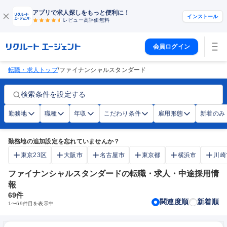
アプリで求人探しをもっと便利に！
インストール
レビュー高評価
無料
会員ログイン
/
転職・求人トップ
ファイナンシャルスタンダード
検索条件を設定する
勤務地
職種
年収
こだわり条件
雇用形態
新着のみ
勤務地の追加設定を忘れていませんか？
東京23区
大阪市
名古屋市
東京都
横浜市
川崎
ファイナンシャルスタンダードの転職・求人・中途採用情
報
69
件
関連度順
新着順
1
〜
69
件目を表示中