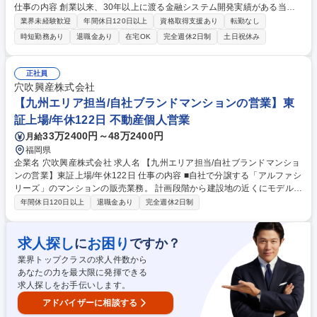
仕事の内容 創業以来、30年以上に渡る金融システム開発実績がある当社
は金融機関のフロントエンドシステムで国内TOPシェアを誇ります。大手
業界未経験歓迎
年間休日120日以上
資格取得支援あり
転勤なし
金融機関向けコンサルティングやWebシステム開発のマネジメントをお任
時短勤務あり
退職金あり
在宅OK
完全週休2日制
土日祝休み
せします。 【世界水準の技術力をもったプロダクトが強み】■世界Fintech
ランキングTOP100に5年連続選出、生保を中心とした金融業界で導入シ
ェアTOPクラスを誇る、技術力の高いプロダクトを展開しています。 ■コ
正社員
ンサルティングなどの上流工程から開発まで一気通貫したサービスを提供
穴吹興産株式会社
できていることに加え、金融業界の専門知識を持った社員が多く、お客様
【九州エリア担当/自社ブランドマンションの営業】東
からの高評価が、長期的な直取引に繋がっています。 募集職種 福岡【P
証上場/年休122日 不動産個人営業
M】生成AIなど最新技術を活用/金融システムDX推進!/プライム案件90%以
上
33万2400円～48万2400円
月給
福岡県
企業名 穴吹興産株式会社 求人名 【九州エリア担当/自社ブランドマンショ
ンの営業】東証上場/年休122日 仕事の内容 ■自社で分譲する「アルファシ
リーズ」のマンションの販売業務。 計画段階から建設地の近くにモデルル
ームを常設し、現地での集客（ポスティング等）から、来場者への接客・
年間休日120日以上
退職金あり
完全週休2日制
提案・商談・契約を行います。 ◎折り込みチラシや広告を見てモデルルー
ムに来場されたお客様に対して、物件の特徴や魅力をお伝えして購入につ
なげる仕事です。 ◎標準的には一棟50～100戸の物件を、5～8名のチー
求人探し
お困り
に
ですか？
ムで半年～1年をかけて販売します。 ◎営業スタイルやローン・契約等の
業界トップクラスの求人件数から
専門知識を身に付けた後、早い機会にチームリーダーとしての活躍を期待
あなたの力を最大限に発揮できる
しています。 募集職種 【九州エリア担当/自社ブランドマンションの営
求人探しをお手伝いします。
業】東証上場/年休122日
アドバイザーに相談する