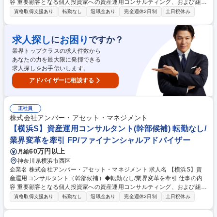
容 重要顧客となる個人投資家への資産運用コンサルティング、および組織
マネジメントをお任せします。自身の背中で「顧客本位」を体現し、組織
資格取得支援あり
転勤なし
退職金あり
完全週休2日制
土日祝休み
の質を一段上へと引き上げてください。 プレイングマネジャーとして、既
存・紹介を中心とした顧客対応（1日2～3件程度の面談）を行いながら、
メンバーの案件相談や数値管理、人材育成を担います。 ◆役割：単なる管
求人探し
お困り
に
ですか？
理者ではなく、トッププレイヤーとして手本を示しながら、チーム全体の
業界トップクラスの求人件数から
提案力底上げを図ります。 ◆環境：会社都合のノルマはなし。真に顧客の
あなたの力を最大限に発揮できる
ためになる施策であれば、裁量を持って実行できます。 募集職種 【千葉
求人探しをお手伝いします。
S】資産運用コンサルタント（幹部候補）◆転勤なし/業界変革を牽引
アドバイザーに相談する
正社員
株式会社アンバー・アセット・マネジメント
【横浜S】資産運用コンサルタント(幹部候補) 転勤なし/
業界変革を牽引 FP/ファイナンシャルアドバイザー
60万円以上
月給
神奈川県横浜市西区
企業名 株式会社アンバー・アセット・マネジメント 求人名 【横浜S】資
産運用コンサルタント（幹部候補）◆転勤なし/業界変革を牽引 仕事の内
容 重要顧客となる個人投資家への資産運用コンサルティング、および組織
マネジメントをお任せします。自身の背中で「顧客本位」を体現し、組織
資格取得支援あり
転勤なし
退職金あり
完全週休2日制
土日祝休み
の質を一段上へと引き上げてください。 プレイングマネジャーとして、既
存・紹介を中心とした顧客対応（1日2～3件程度の面談）を行いながら、