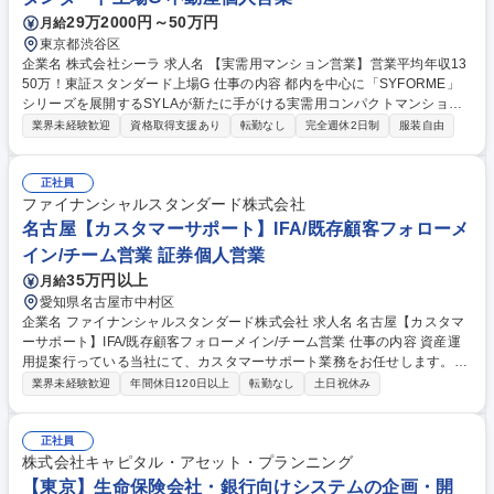
の特徴です。 募集職種 東京【資産運用アドバイザー/IFA】高単価営業の経
29万2000円～50万円
月給
験を活かす/インバウンド集客
東京都渋谷区
企業名 株式会社シーラ 求人名 【実需用マンション営業】営業平均年収13
50万！東証スタンダード上場G 仕事の内容 都内を中心に「SYFORME」
シリーズを展開するSYLAが新たに手がける実需用コンパクトマンション
の不動産コンサルタントとして、分譲マンションの商品説明から引渡しま
業界未経験歓迎
資格取得支援あり
転勤なし
完全週休2日制
服装自由
で一貫してご担当いただきます。 【具体的な業務内容】■新規開拓営業
（テレアポ・飛び込み営業） ■モデルルームの案内、商品説明、ヒアリン
グ・希望やニーズに合わせた物件のご紹介 ■提案資料やシミュレーション
正社員
の作成 ■契約・決済関連業務・ご契約後のアフターフォロー・クロージン
ファイナンシャルスタンダード株式会社
グ…等 ※当社は、実需・収益用不動産領域どちらの取扱いもございます。
名古屋【カスタマーサポート】IFA/既存顧客フォローメ
※変更の範囲：会社の定める業務 募集職種 【実需用マンション営業】営
イン/チーム営業 証券個人営業
業平均年収1350万！東証スタンダード上場G
35万円以上
月給
愛知県名古屋市中村区
企業名 ファイナンシャルスタンダード株式会社 求人名 名古屋【カスタマ
ーサポート】IFA/既存顧客フォローメイン/チーム営業 仕事の内容 資産運
用提案行っている当社にて、カスタマーサポート業務をお任せします。既
存顧客へのコンサルティング/提案/アフターフォローが主な職務です。1顧
業界未経験歓迎
年間休日120日以上
転勤なし
土日祝休み
客1担当制ではなくチームで対応し、顧客を長期的に支援します。 ■既存
顧客のポートフォリオ管理・運用提案（資産運用・保険・不動産） ■顧客
からの問い合わせ対応・面談・ヒアリング ■テレコールによる顧客活動状
正社員
況の確認と継続的なフォローアップ ■追加提案資料の作成・プレゼンテー
株式会社キャピタル・アセット・プランニング
ション 顧客の長期的な資産運用を伴走しながら支援するポジションです。
【東京】生命保険会社・銀行向けシステムの企画・開