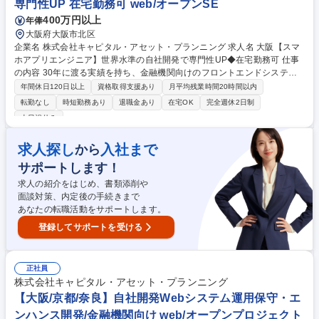
専門性UP 在宅勤務可 web/オープンSE
ルタント(アソシエイト～シニアマネジャー)
400万円以上
年俸
大阪府大阪市北区
企業名 株式会社キャピタル・アセット・プランニング 求人名 大阪【スマ
ホアプリエンジニア】世界水準の自社開発で専門性UP◆在宅勤務可 仕事
の内容 30年に渡る実績を持ち、金融機関向けのフロントエンドシステム
で高いシェアを誇ります。投資信託販売支援・保険設計システムなどの、
年間休日120日以上
資格取得支援あり
月平均残業時間20時間以内
要件定義から運用までの、スマホアプリ開発をお任せします。 ■現在約30
転勤なし
時短勤務あり
退職金あり
在宅OK
完全週休2日制
社以上の金融機関との取引があり、年間約300プロジェクト受注していま
土日祝休み
す。 ■自社内のUIデザイナーと共に、顧客の求めるアプリケーションを開
発して頂きます。 ■ＰＭ・ＩＴコンサルタント・テクニカルリードエンジ
求人探し
入社まで
から
ニア等、社員の志向性に応じてキャリアを設定します。 募集職種 大阪
【スマホアプリエンジニア】世界水準の自社開発で専門性UP◆在宅勤務
サポートします！
可
求人の紹介をはじめ、書類添削や
面談対策、内定後の手続きまで
あなたの転職活動をサポートします。
登録してサポートを受ける
正社員
株式会社キャピタル・アセット・プランニング
【大阪/京都/奈良】自社開発Webシステム運用保守・エ
ンハンス開発/金融機関向け web/オープンプロジェクト