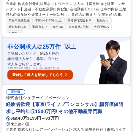
企業名 株式会社青山財産ネットワークス 求人名 【富裕層向け財産コンサ
ルタント】金融・不動産業界出身歓迎! 在宅勤務可/OJT有 仕事の内容 土地
持ちの資産家や企業オーナー家に対し、資産の組換えと心(非財産)の相続
を軸とした総合財産コンサルティングを行います。30年のノウハウを凝縮
業界未経験歓迎
年間休日120日以上
資格取得支援あり
転勤なし
した"5つの視点"を用い、問題抽出から課題整理、資産防衛のグラン ドデ
時短勤務あり
退職金あり
在宅OK
完全週休2日制
土日祝休み
ザイン立案、実行支援までを一気通貫で担当。独立系の強みを活かし、全
服装自由
体最適となる対策を導き出します。 【業務詳細】■資産規模や承継方針の
ヒアリングに基づく財産の流動化・配分適正化 ■不動産/金融商品/保険等
※
非公開求人
25
万件
は
以上
の現状把握(財産の棚卸し)と目的に応じた組換え ■自社株式の相続税評価
額の算出と適正化に向けた対策立案 ■紹介者(金融機関等)との顧客開拓の
ご登録いただくと、約
25
万件の
企画と実行 ■セミナーや勉強会講師の実行等 募集職種 【富裕層向け財産
非公開求人からご希望に沿った
コンサルタント】金融・不動産業界出身歓迎! 在宅勤務可/OJT有
求人をご紹介します。
※
2026年3月31日時点 ※求人数＝採用予定人数
登録して求人を紹介してもらう
正社員
株式会社シュアーイノベーション
経験者歓迎【東京/ライフプランコンサル】顧客価値追
求し平均年収1500万円! その他不動産専門職
40万3199円～93万円
月給
東京都23区
企業名 株式会社シュアーイノベーション 求人名 経験者歓迎【東京/ライフ