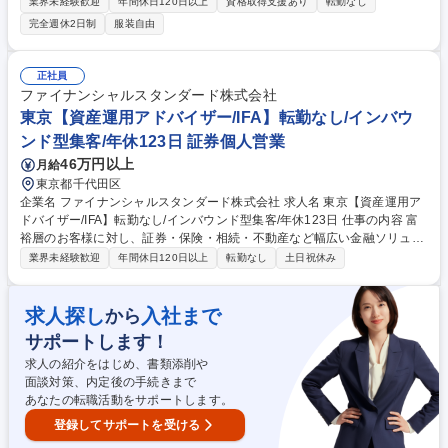
融商品（生命保険/損害保険）をメイン商材に、個人のお客様を対象とした
業界未経験歓迎
年間休日120日以上
資格取得支援あり
転勤なし
ライフプランニングに関するコンサルティングをお任せします。 ■集客方
完全週休2日制
服装自由
法は、Web広告等からの反響営業がメインです。ご興味をお持ちいただい
たお客様に対し、コンタクトを取り商談を設定。その商談の場において、
お客様のライフプランを設計し、そのプランに則した提案～クロージング
正社員
までを担っていただきます。 ※変更の範囲：当社業務全般 募集職種 【大
ファイナンシャルスタンダード株式会社
阪/マネーコーチ】ライフプランの支援/顧客起点の反響営業/ほぼリモート
東京【資産運用アドバイザー/IFA】転勤なし/インバウ
可
ンド型集客/年休123日 証券個人営業
46万円以上
月給
東京都千代田区
企業名 ファイナンシャルスタンダード株式会社 求人名 東京【資産運用ア
ドバイザー/IFA】転勤なし/インバウンド型集客/年休123日 仕事の内容 富
裕層のお客様に対し、証券・保険・相続・不動産など幅広い金融ソリュー
ションをワンストップで提案します。集客はセミナーや紹介が中心で、飛
業界未経験歓迎
年間休日120日以上
転勤なし
土日祝休み
び込みやテレアポなどの新規開拓は一切ございません。 ■有価証券（株
式・債券・投信）・保険を中心とした資産運用アドバイス ■相続対策、不
動産活用に関するコンサルティング ■プランの実行支援、および定期的な
求人探し
入社まで
から
アフターフォロー ■顧客満足度95％を誇る、顧客本位で質の高いコンサル
サポートします！
ティングの提供 ■オンライン面談の実施等、DXを活用した効率的な顧客対
応 ※お客様の意向を最優先できる「中立的な立場」での提案が最大の特徴
求人の紹介をはじめ、書類添削や
です。 募集職種 東京【資産運用アドバイザー/IFA】転勤なし/インバウン
面談対策、内定後の手続きまで
ド型集客/年休123日
あなたの転職活動をサポートします。
登録してサポートを受ける