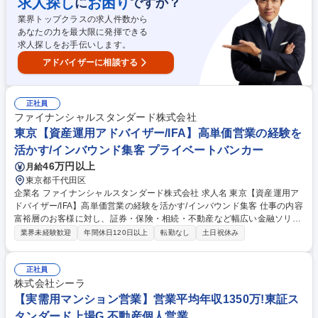
求人探し
お困り
に
ですか？
ます！ ★当社は東証スタンダード上場企業のグループ会社であり「財務安
業界トップクラスの求人件数から
定基盤×急成長中のプロップテック企業」です。 ※変更の範囲：当社業務
あなたの力を最大限に発揮できる
全般 募集職種 【投資用マンション営業】営業平均年収1350万！東証スタ
求人探しをお手伝いします。
ンダード上場G
アドバイザーに相談する
正社員
ファイナンシャルスタンダード株式会社
東京【資産運用アドバイザー/IFA】高単価営業の経験を
活かす/インバウンド集客 プライベートバンカー
46万円以上
月給
東京都千代田区
企業名 ファイナンシャルスタンダード株式会社 求人名 東京【資産運用ア
ドバイザー/IFA】高単価営業の経験を活かす/インバウンド集客 仕事の内容
富裕層のお客様に対し、証券・保険・相続・不動産など幅広い金融ソリュ
ーションをワンストップで提案します。セミナーや紹介を中心としたイン
業界未経験歓迎
年間休日120日以上
転勤なし
土日祝休み
バウンド型集客のため、飛び込みやテレアポは一切ありません。 ■有価証
券（株式・債券・投信）・保険を中心とした資産運用アドバイス ■相続対
策、不動産活用に関するコンサルティング ■プランの実行支援、および定
正社員
期的なアフターフォロー ■顧客満足度95％を誇る、顧客本位で質の高いコ
株式会社シーラ
ンサルティングの提供 ■オンライン面談の実施等、DXを活用した効率的な
【実需用マンション営業】営業平均年収1350万!東証ス
顧客対応 ※お客様の意向を最優先できる「中立的な立場」での提案が最大
タンダード上場G 不動産個人営業