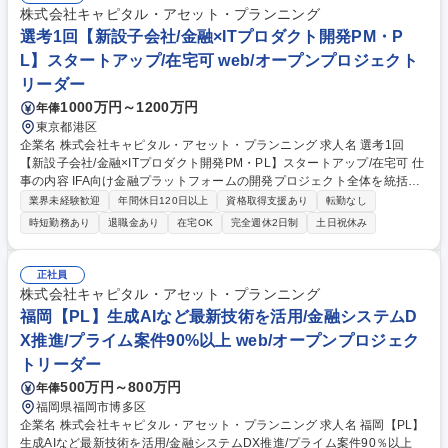
チームで半年～1年をかけて販売します。 ◎営業スタイルやローン・契約
株式会社キャピタル・アセット・プランニング
等の専門知識を身に付けた後、早い機会にチームリーダーとしての活躍を
選考1回【新設子会社/金融×ITプロダクト開発PM・P
期待しています。 募集職種 【近畿エリア担当/自社ブランドマンションの
L】スタートアップ/在宅可 web/オープンプロジェクト
営業】★東証上場/年休122日
リーダー
1000万円～1200万円
年俸
東京都港区
企業名 株式会社キャピタル・アセット・プランニング 求人名 選考1回
【新設子会社/金融×ITプロダクト開発PM・PL】スタートアップ/在宅可 仕
事の内容 IFA向け金融プラットフォームの開発プロジェクト全体を統括す
るポジションです。台湾企業との連携によるシステム開発において、工程
業界未経験歓迎
年間休日120日以上
資格取得支援あり
転勤なし
管理から品質管理まで幅広く担当し、金融サービスの立ち上げに携わりま
時短勤務あり
退職金あり
在宅OK
完全週休2日制
土日祝休み
す。 ■自社SaaSプロダクト（AWS基盤）の企画および開発推進 ■業務要
件の整理、仕様策定、機能の優先順位付け ■開発パートナーとのコミュニ
ケーションおよび進行管理 ■スケジュール管理、品質管理、課題管理 ■リ
正社員
リース後の改善・機能拡張に向けた企画および実行 ■事業側（経営・営
株式会社キャピタル・アセット・プランニング
業・IFA）との要件調整、フィードバックの反映 【魅力】プロダクトの立
福岡【PL】生成AIなど最新技術を活用/金融システムD
ち上げ期（0→1／1→10）に深く関与できます。 募集職種 選考1回【新設
X推進/プライム案件90%以上 web/オープンプロジェク
子会社/金融×ITプロダクト開発PM・PL】スタートアップ/在宅可
トリーダー
500万円～800万円
年俸
福岡県福岡市博多区
企業名 株式会社キャピタル・アセット・プランニング 求人名 福岡【PL】
生成AIなど最新技術を活用/金融システムDX推進/プライム案件90％以上