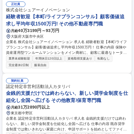
正社員
株式会社シュアーイノベーション
経験者歓迎【本町/ライフプランコンサル】顧客価値追
求し平均年収1500万円! その他不動産専門職
40万3199円～93万円
月給
大阪府大阪市中央区
企業名 株式会社シュアーイノベーション 求人名 経験者歓迎【本町/ライフ
プランコンサル】顧客価値追求し平均年収1500万円！ 仕事の内容 保険や
資産運用型ワンルームマンションをメイン商材に、顧客に最適なトータル
ライフプランニングをお任せします。月間100万PVの自社メディア等によ
業界未経験歓迎
年間休日120日以上
資格取得支援あり
転勤なし
る完全インバウンド集客の為、飛び込み営業は発生しません。 ■入社後3
完全週休2日制
服装自由
ヶ月～半年程はインサイドセールスとして経験を積んでいただきます。具
体的には、Web広告等から興味を持たれたお客様に対しコンタクトを取
り、プランナーとの商談を設定する業務を通じて、当社のビジネスモデル
契約社員
や商品知識を習得いただきます。 ■研修期間後はファイナンシャルプラン
認定特定非営利活動法人カタリバ
ナーとしてデビューし、お客様の生涯設計プランに則した提案～クロージ
金銭的支援だけでは終わらない、新しい奨学金制度を仕
ングまでを担っていただきます。 ※変更の範囲：当社業務全般 募集職種
組化し全国へ広げる その他教育/保育専門職
経験者歓迎【本町/ライフプランコンサル】顧客価値追求し平均年収1500
万円！
31万2890円以上
月給
東京都中野区
企業名 認定特定非営利活動法人カタリバ 求人名 金銭的支援だけでは終わ
らない、新しい奨学金制度を仕組化し全国へ広げる 仕事の内容 既存奨学
金制度では救いきれない家庭に向け、申請サポートを始めとしてファイナ