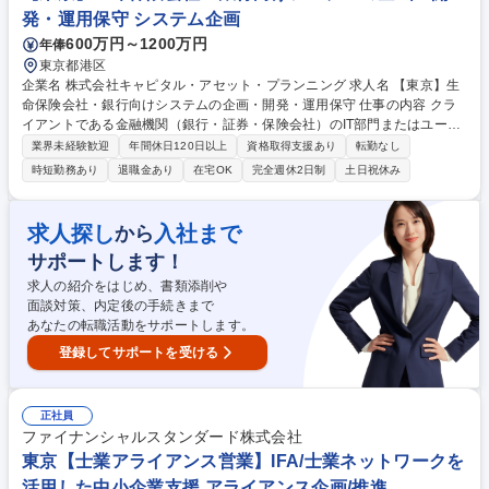
営業活動は主にインバウンド対応・定期フォローが中心で、新規開拓はあ
発・運用保守 システム企画
りません。 募集職種 名古屋【カスタマーサポート】IFA/既存顧客フォロー
600万円～1200万円
年俸
メイン/チーム営業
東京都港区
企業名 株式会社キャピタル・アセット・プランニング 求人名 【東京】生
命保険会社・銀行向けシステムの企画・開発・運用保守 仕事の内容 クラ
イアントである金融機関（銀行・証券・保険会社）のIT部門またはユーザ
ー部門に常駐し、システム企画・開発・運用保守の社員支援を担当いただ
業界未経験歓迎
年間休日120日以上
資格取得支援あり
転勤なし
きます。 【具体的な業務内容】プロジェクト・案件推進、システム化構想
時短勤務あり
退職金あり
在宅OK
完全週休2日制
土日祝休み
企画、プロジェクト計画、要求定義、システム開発各成果物レビュー、テ
スト計画、受入テスト、本番リリース立ち合い、QA対応、問合せ対応、
障害対応等 募集職種 【東京】生命保険会社・銀行向けシステムの企画・
求人探し
入社まで
から
開発・運用保守
サポートします！
求人の紹介をはじめ、書類添削や
面談対策、内定後の手続きまで
あなたの転職活動をサポートします。
登録してサポートを受ける
正社員
ファイナンシャルスタンダード株式会社
東京【士業アライアンス営業】IFA/士業ネットワークを
活用した中小企業支援 アライアンス企画/推進