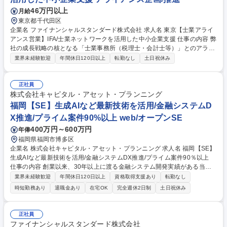
46万円以上
月給
東京都千代田区
企業名 ファイナンシャルスタンダード株式会社 求人名 東京【士業アライ
アンス営業】IFA/士業ネットワークを活用した中小企業支援 仕事の内容 弊
社の成長戦略の核となる「士業事務所（税理士・会計士等）」とのアライ
アンス推進をお任せします。提携先の新規開拓から関係深耕、さらには新
業界未経験歓迎
年間休日120日以上
転勤なし
土日祝休み
たな連携スキームの企画まで担う「事業開発」に近い役割です。 ■税理
士・公認会計士事務所を対象とした新規提携先の開拓 ■既存提携先とのリ
レーション強化および定期的な案件創出の支援 ■士業の顧問先（中小企業
正社員
および経営者・富裕層）に対する、IFAの専門性を活かした付加価値提供
株式会社キャピタル・アセット・プランニング
スキームの立案 ■社内のコンサルタントと連携した、案件の進捗管理およ
福岡【SE】生成AIなど最新技術を活用/金融システムD
びクロージングまでの全体調整 募集職種 東京【士業アライアンス営業】IF
X推進/プライム案件90%以上 web/オープンSE
A/士業ネットワークを活用した中小企業支援
400万円～600万円
年俸
福岡県福岡市博多区
企業名 株式会社キャピタル・アセット・プランニング 求人名 福岡【SE】
生成AIなど最新技術を活用/金融システムDX推進/プライム案件90％以上
仕事の内容 創業以来、30年以上に渡る金融システム開発実績がある当社
は金融機関（特に生命保険業界）のフロントエンドシステムで国内TOPシ
業界未経験歓迎
年間休日120日以上
資格取得支援あり
転勤なし
ェアを誇ります。今回、大手金融機関向けWebシステム開発をお任せしま
時短勤務あり
退職金あり
在宅OK
完全週休2日制
土日祝休み
す。 【世界水準の技術力をもったプロダクトが強み】 ■世界Fintechラン
キングTOP100に5年連続選出、生保を中心とした金融業界で導入シェアT
OPクラスを誇る、技術力の高いプロダクトを展開しています。 ■コンサル
正社員
ティングなどの上流工程から開発まで一気通貫したサービスを提供できて
ファイナンシャルスタンダード株式会社