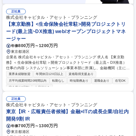
正社員
株式会社キャピタル・アセット・プランニング
【東京勤務】<生命保険会社常駐>開発プロジェクトリ
ード(最上流~DX推進) web/オープンプロジェクトマネ
ージャー
800万円～1200万円
年俸
東京都港区
企業名 株式会社キャピタル・アセット・プランニング 求人名 【東京勤
務】＜生命保険会社常駐＞開発プロジェクトリード（最上流～DX推進）
仕事の内容 システムソリューション事業本部に所属し、金融機関（主に生
命保険会社）に対してビジネス提案、事業計画立案、プロジェクト推進、
業界未経験歓迎
年間休日120日以上
資格取得支援あり
DX推進を担当いただきます。 【具体的な業務内容】 ■クライアントの課
月平均残業時間20時間以内
転勤なし
時短勤務あり
退職金あり
在宅OK
題抽出と事業計画立案・システム化構想 ■プロジェクトのリード・推進 ■
完全週休2日制
土日祝休み
プロジェクトマネジメント全般 ■社内外の関係者とのコミュニケーション
と調整 ■クライアント先へのシステム化提案活動 募集職種 【東京勤務】
正社員
＜生命保険会社常駐＞開発プロジェクトリード（最上流～DX推進）
株式会社キャピタル・アセット・プランニング
東京【IR・広報責任者候補】金融×ITの成長企業/自社内
開発9割 IR
700万円～1300万円
年俸
東京都港区