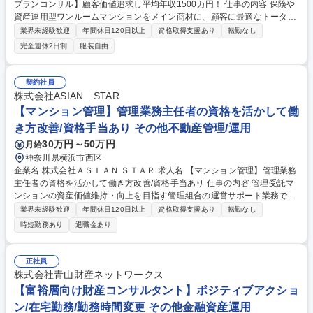
プランコンサル】顧客価値追求し平均年収1500万円！ 仕事の内容 保険や
資産運用型ワンルームマンションをメイン商材に、顧客に最適なトータル
ライフプランニングをお任せします。月間100万PVの自社メディア等によ
業界未経験歓迎
年間休日120日以上
資格取得支援あり
転勤なし
る完全インバウンド集客の為、飛び込み営業は発生しません。 ■入社後3
完全週休2日制
服装自由
ヶ月～半年程はインサイドセールスとして経験を積んでいただきます。具
体的には、Web広告等から興味を持たれたお客様に対しコンタクトを取
り、プランナーとの商談を設定する業務を通じて、当社のビジネスモデル
契約社員
や商品知識を習得いただきます。 ■研修期間後はファイナンシャルプラン
株式会社ASIAN STAR
ナーとしてデビューし、お客様の生涯設計プランに則した提案～クロージ
【マンション管理】管理業務主任者の資格を活かして働
ングまでを担っていただきます。 ※変更の範囲：当社業務全般 募集職種
き方改善/資格手当あり その他不動産管理/運用
経験者歓迎【東京/ライフプランコンサル】顧客価値追求し平均年収1500
万円！
30万円～50万円
月給
神奈川県横浜市西区
企業名 株式会社ＡＳＩＡＮ ＳＴＡＲ 求人名 【マンション管理】管理業務
主任者の資格を活かして働き方改善/資格手当あり 仕事の内容 管理受託マ
ンションの資産価値維持・向上を目指す管理組合の運営サポート業務で
す。理事会や総会の運営補助、収支報告、修繕提案などを通じて、居住者
業界未経験歓迎
年間休日120日以上
資格取得支援あり
転勤なし
様が安心できる住環境の整備を推進していただきます。 【主な仕事内容】
時短勤務あり
退職金あり
■理事会・総会の開催準備および当日の進行サポート■会議資料、議事録、
収支報告書、予算案の作成■外部業者の定期巡回報告書の確認と設備不具
合のチェック■管理員との連携による現地情報の共有■老朽化した設備の修
正社員
繕計画や住環境向上に資する設備導入の提案■居住者様や取引先企業との
株式会社青山財産ネットワークス
電話・メール対応■修繕工事の発注および進行管理業務 ※建物に改変を加
【富裕層向け財産コンサルタント】ポジティブアクショ
える業務はございません 募集職種 【マンション管理】管理業務主任者の
ン/在宅勤務/勤務時間変更 その他金融資産運用
資格を活かして働き方改善/資格手当あり