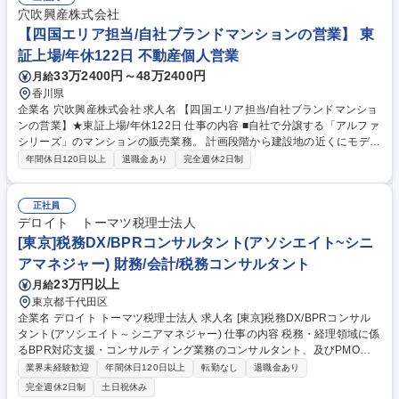
顧客からのヒアリングを通じ業務要件や課題を整理■顧客のニーズを元に
穴吹興産株式会社
最適なシステム仕様や導入計画を提案【ステークホルダー間の調整】■顧
【四国エリア担当/自社ブランドマンションの営業】 東
客、社内開発チーム、クレジットカード会社など複数間での調整・折衝 募
集職種 【顧客対応PL】キャッシュレス決済サービスの導入プロジェクト
証上場/年休122日 不動産個人営業
管理・運用支援
33万2400円～48万2400円
月給
香川県
企業名 穴吹興産株式会社 求人名 【四国エリア担当/自社ブランドマンショ
ンの営業】★東証上場/年休122日 仕事の内容 ■自社で分譲する「アルファ
シリーズ」のマンションの販売業務。 計画段階から建設地の近くにモデル
ルームを常設し、現地での集客（ポスティング等）から、来場者への接
年間休日120日以上
退職金あり
完全週休2日制
客・提案・商談・契約を行います。 ◎折り込みチラシや広告を見てモデル
ルームに来場されたお客様に対して、物件の特徴や魅力をお伝えして購入
につなげる仕事です。 ◎標準的には一棟50～100戸の物件を、5～8名の
正社員
チームで半年～1年をかけて販売します。 ◎営業スタイルやローン・契約
デロイト トーマツ税理士法人
等の専門知識を身に付けた後、早い機会にチームリーダーとしての活躍を
[東京]税務DX/BPRコンサルタント(アソシエイト~シニ
期待しています。 募集職種 【四国エリア担当/自社ブランドマンションの
アマネジャー) 財務/会計/税務コンサルタント
営業】★東証上場/年休122日
23万円以上
月給
東京都千代田区
企業名 デロイト トーマツ税理士法人 求人名 [東京]税務DX/BPRコンサル
タント(アソシエイト～シニアマネジャー) 仕事の内容 税務・経理領域に係
るBPR対応支援・コンサルティング業務のコンサルタント、及びPMOと
してPJに参画いただきます。クライアントの業務を理解し、各専門家と連
業界未経験歓迎
年間休日120日以上
転勤なし
退職金あり
携して顧客に改革をもたらすことがミッションです。 【業務改善コンサル
完全週休2日制
土日祝休み
ティング業務(BPR/DX推進)】■税務業務の改善・高度化に向けたコンサル