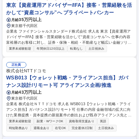
いることに加え、金融業界の専門知識を持った社員が多く、お客様からの
東京【資産運用アドバイザー/IFA】接客・営業経験を活
高評価が、長期的な直取引に繋がっています。 募集職種 福岡【SE】生成
かして“資産コンサル”へ プライベートバンカー
AIなど最新技術を活用/金融システムDX推進/プライム案件90％以上
35万円以上
月給
東京都千代田区
企業名 ファイナンシャルスタンダード株式会社 求人名 東京【資産運用ア
ドバイザー/IFA】接客・営業経験を活かして“資産コンサル”へ 仕事の内容
富裕層のお客様に対し、証券・保険・相続・不動産など幅広い金融ソリュ
ーションをワンストップで提案します。セミナーや紹介を中心としたイン
業界未経験歓迎
年間休日120日以上
転勤なし
土日祝休み
バウンド型集客のため、飛び込みやテレアポは一切ありません。 ■有価証
券（株式・債券・投信）・保険を中心とした資産運用アドバイス ■相続対
策、不動産活用に関するコンサルティング ■プランの実行支援、および定
正社員
期的なアフターフォロー ■顧客満足度95％を誇る、顧客本位で質の高いコ
株式会社NTTドコモ
ンサルティングの提供 ■オンライン面談の実施等、DXを活用した効率的な
WSB013【ウォレット戦略・アライアンス担当】ガバ
顧客対応 ※お客様の意向を最優先できる「中立的な立場」での提案が最大
ナンス設計/リモート可 アライアンス企画/推進
の特徴です。 募集職種 東京【資産運用アドバイザー/IFA】接客・営業経験
43万円以上
月給
を活かして“資産コンサル”へ
東京都千代田区
企業名 株式会社ＮＴＴドコモ 求人名 WSB013【ウォレット戦略・アライ
アンス担当】ガバナンス設計/リモート可 仕事の内容 金融領域の拡大に向
けた業務提携・資本提携の新規案件の創出および既存アライアンス先との
継続的な協業創出や、出資先管理をお任せします。下記業務に加え、プロ
業界未経験歓迎
副業・WワークOK
資格取得支援あり
英語
ジェクトマネジメント・社内管理業務も期待します。 【提携前】■金融領
時短勤務あり
退職金あり
在宅OK
完全週休2日制
土日祝休み
域の事業拡大・推進に向けたアライアンス戦略の策定■ターゲット企業の
選定や持ち込み案件への対応■ビジネス主管部のシナジー検討のサポート■