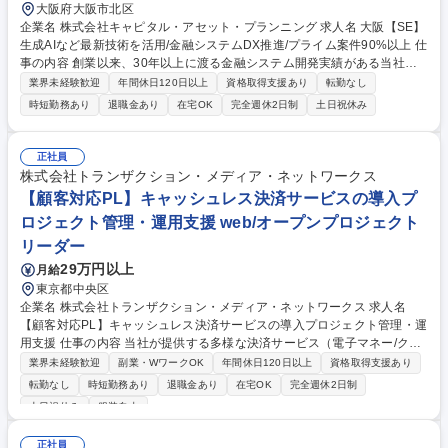
大阪府大阪市北区
企業名 株式会社キャピタル・アセット・プランニング 求人名 大阪【SE】
生成AIなど最新技術を活用/金融システムDX推進/プライム案件90%以上 仕
事の内容 創業以来、30年以上に渡る金融システム開発実績がある当社は
金融機関のフロントエンドシステムで国内TOPシェアを誇ります。大手金
業界未経験歓迎
年間休日120日以上
資格取得支援あり
転勤なし
融機関向けWebシステム開発をお任せします。 【世界水準の技術力をも
時短勤務あり
退職金あり
在宅OK
完全週休2日制
土日祝休み
ったプロダクトが強み】 ■世界FintechランキングTOP100に5年連続選
出、生保を中心とした金融業界で導入シェアTOPクラスを誇る、技術力の
高いプロダクトを展開しています。 ■コンサルティングなどの上流工程か
正社員
ら開発まで一気通貫したサービスを提供できていることに加え、金融業界
株式会社トランザクション・メディア・ネットワークス
の専門知識を持った社員が多く、お客様からの高評価が、長期的な直取引
【顧客対応PL】キャッシュレス決済サービスの導入プ
に繋がっています。 募集職種 大阪【SE】生成AIなど最新技術を活用/金融
ロジェクト管理・運用支援 web/オープンプロジェクト
システムDX推進/プライム案件90%以上
リーダー
29万円以上
月給
東京都中央区
企業名 株式会社トランザクション・メディア・ネットワークス 求人名
【顧客対応PL】キャッシュレス決済サービスの導入プロジェクト管理・運
用支援 仕事の内容 当社が提供する多様な決済サービス（電子マネー/クレ
ジットカード/ポイント/QRコード決済）をコンビニ、ス―パー、大手企業
業界未経験歓迎
副業・WワークOK
年間休日120日以上
資格取得支援あり
などの顧客に導入するプロジェクトの管理・支援および運用サポートをお
転勤なし
時短勤務あり
退職金あり
在宅OK
完全週休2日制
任せします。 【プロジェクト管理】■プロジェクトリーダーとしてPJを立
土日祝休み
服装自由
案、スケジュール作成、リソース計画の策定■PJの進捗管理・リスク管
理、目標達成に向けた推進【顧客対応・要件定義】■新規導入顧客や既存
正社員