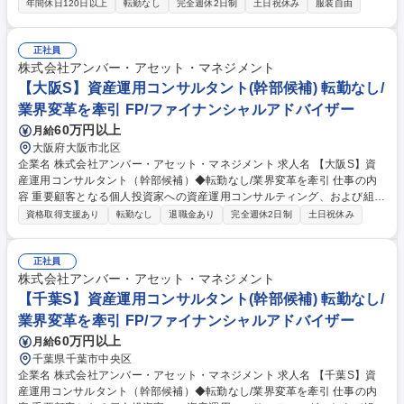
ンシャルプランニングや進学後のサポートまで一貫して伴走する新しい奨
年間休日120日以上
転勤なし
完全週休2日制
土日祝休み
服装自由
学金制度の改善及び仕組化を担当いただきます。 申請のハードルの高さ等
から、本当に必要な家庭に届いていない既存の奨学金制度。その現状を変
えるため、「給付型奨学金」と「伴走支援」を融合させた新たな制度「カ
正社員
タリバ奨学金」プロジェクト。 入職後は奨学金を必要とする高校生支援を
株式会社アンバー・アセット・マネジメント
通じ事業フローを把握いただき、その後、責任者と共に事業の仕組み化・
【大阪S】資産運用コンサルタント(幹部候補) 転勤なし/
効率化を推進。未接触の層へ届けるアウトリーチ施策の企画立案など、事
業界変革を牽引 FP/ファイナンシャルアドバイザー
業成長の根幹を担う業務です。 募集職種 金銭的支援だけでは終わらな
60万円以上
月給
い、新しい奨学金制度を仕組化し全国へ広げる
大阪府大阪市北区
企業名 株式会社アンバー・アセット・マネジメント 求人名 【大阪S】資
産運用コンサルタント（幹部候補）◆転勤なし/業界変革を牽引 仕事の内
容 重要顧客となる個人投資家への資産運用コンサルティング、および組織
マネジメントをお任せします。自身の背中で「顧客本位」を体現し、組織
資格取得支援あり
転勤なし
退職金あり
完全週休2日制
土日祝休み
の質を一段上へと引き上げてください。 プレイングマネジャーとして、既
存・紹介を中心とした顧客対応（1日2～3件程度の面談）を行いながら、
メンバーの案件相談や数値管理、人材育成を担います。 ◆役割：単なる管
正社員
理者ではなく、トッププレイヤーとして手本を示しながら、チーム全体の
株式会社アンバー・アセット・マネジメント
提案力底上げを図ります。 ◆環境：会社都合のノルマはなし。真に顧客の
【千葉S】資産運用コンサルタント(幹部候補) 転勤なし/
ためになる施策であれば、裁量を持って実行できます。 募集職種 【大阪
業界変革を牽引 FP/ファイナンシャルアドバイザー
S】資産運用コンサルタント（幹部候補）◆転勤なし/業界変革を牽引
60万円以上
月給
千葉県千葉市中央区
企業名 株式会社アンバー・アセット・マネジメント 求人名 【千葉S】資
産運用コンサルタント（幹部候補）◆転勤なし/業界変革を牽引 仕事の内