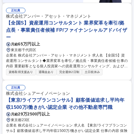
正社員
株式会社アンバー・アセット・マネジメント
【全国S】資産運用コンサルタント 業界変革を牽引/拠
点長・事業責任者候補 FP/ファイナンシャルアドバイザ
ー
65万円以上
月給
東京都千代田区
企業名 株式会社アンバー・アセット・マネジメント 求人名 【全国S】資
産運用コンサルタント◆業界変革を牽引／拠点長・事業責任者候補 仕事の
内容 重要顧客となる個人投資家への資産運用コンサルティング、および組
織マネジメントをお任せします。自身の背中で「顧客本位」を体現し、組
資格取得支援あり
退職金あり
完全週休2日制
土日祝休み
織の質を一段上へと引き上げてください。 プレイングマネジャーとして、
既存・紹介を中心とした顧客対応（1日2～3件程度の面談）を行いなが
ら、メンバーの案件相談や数値管理、人材育成を担います。 ◆キャリアパ
正社員
ス：初任地は東京ですが、将来的には新拠点の立ち上げ責任者や、エリア
株式会社シュアーイノベーション
統括などの重要ポジションをお任せする予定です。 ◆環境：会社都合のノ
【東京/ライフプランコンサル】顧客価値追求し平均年
ルマは一切なし。真に顧客のためになる施策であれば、裁量を持って実行
収1500万/働きがい認定企業 その他不動産専門職
できます。 募集職種 【全国S】資産運用コンサルタント◆業界変革を牽引
29万2500円以上
月給
／拠点長・事業責任者候補
東京都23区
企業名 株式会社シュアーイノベーション 求人名 【東京/ライフプランコン
サル】顧客価値追求し平均年収1500万/働きがい認定企業 仕事の内容 保険