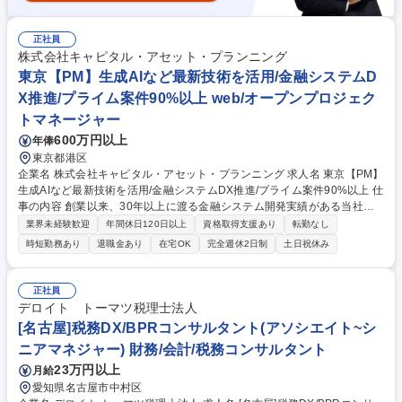
正社員
株式会社キャピタル・アセット・プランニング
東京【PM】生成AIなど最新技術を活用/金融システムD
X推進/プライム案件90%以上 web/オープンプロジェク
トマネージャー
600万円以上
年俸
東京都港区
企業名 株式会社キャピタル・アセット・プランニング 求人名 東京【PM】
生成AIなど最新技術を活用/金融システムDX推進/プライム案件90%以上 仕
事の内容 創業以来、30年以上に渡る金融システム開発実績がある当社は
金融機関のフロントエンドシステムで国内TOPシェアを誇ります。大手金
業界未経験歓迎
年間休日120日以上
資格取得支援あり
転勤なし
融機関向けコンサルティングやWebシステム開発のマネジメントをお任せ
時短勤務あり
退職金あり
在宅OK
完全週休2日制
土日祝休み
します。 【世界水準の技術力をもったプロダクトが強み】 ■世界Fintech
ランキングTOP100に5年連続選出、生保を中心とした金融業界で導入シ
ェアTOPクラスを誇る、技術力の高いプロダクトを展開しています。 ■コ
正社員
ンサルティングなどの上流工程から開発まで一気通貫したサービスを提供
デロイト トーマツ税理士法人
できていることに加え、金融業界の専門知識を持った社員が多く、お客様
[名古屋]税務DX/BPRコンサルタント(アソシエイト~シ
からの高評価が、長期的な直取引に繋がっています。 募集職種 東京【P
ニアマネジャー) 財務/会計/税務コンサルタント
M】生成AIなど最新技術を活用/金融システムDX推進/プライム案件90%以
上
23万円以上
月給
愛知県名古屋市中村区