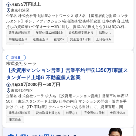
35万円以上
月給
東京都港区
企業名 株式会社青山財産ネットワークス 求人名 【富裕層向け財産コンサ
ルタント】ポジティブアクション/在宅勤務/勤務時間変更 仕事の内容 土地
持ちの資産家や企業オーナー家に対し、資産の組換えと心(非財産)の相続
を軸とした総合財産コンサルティングを行います。30年のノウハウを凝縮
業界未経験歓迎
年間休日120日以上
資格取得支援あり
転勤なし
した"5つの視点"を用い、問題抽出から課題整理、資産防衛のグラン ドデ
時短勤務あり
退職金あり
在宅OK
完全週休2日制
土日祝休み
ザイン立案、実行支援までを一気通貫で担当。独立系の強みを活かし、全
服装自由
体最適となる対策を導き出します。 【業務詳細】■資産規模や承継方針の
ヒアリングに基づく財産の流動化・配分適正化 ■不動産/金融商品/保険等
正社員
の現状把握(財産の棚卸し)と目的に応じた組換え ■自社株式の相続税評価
株式会社シーラ
額の算出と適正化に向けた対策立案 ■紹介者(金融機関等)との顧客開拓の
【投資用マンション営業】営業平均年収1350万!東証ス
企画と実行 ■セミナーや勉強会講師の実行等 募集職種 【富裕層向け財産
コンサルタント】ポジティブアクション/在宅勤務/勤務時間変更
タンダード上場G 不動産個人営業
29万2000円～50万円
月給
東京都渋谷区
企業名 株式会社シーラ 求人名 【投資用マンション営業】営業平均年収13
50万！東証スタンダード上場G 仕事の内容 マンションの開発・販売を手
掛けている【IT×不動産】デベロッパーである当社にて、資産運用に関心
のあるお客様に対して、当社が開発する投資用マンションブランド「SYF
業界未経験歓迎
資格取得支援あり
転勤なし
完全週休2日制
土日祝休み
ORME（シーフォルム）」シリーズ及び中古投 資用マンションの商品説明
服装自由
から引渡しまで一貫してご担当いただきます。企業理念でもある「プロで
ある自分達が欲しいと思う価値を創る。」を信条として創られた高級感の
あるワンルームマンションは、知名度も高く、入居率は脅威の99％を誇り