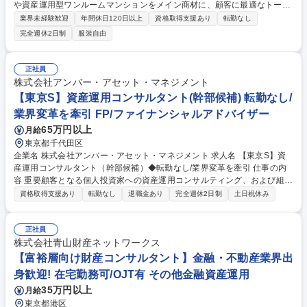
や資産運用型ワンルームマンションをメイン商材に、顧客に最適なトータ
ルライフプランニングをお任せします。月間100万PVの自社メディア等に
業界未経験歓迎
年間休日120日以上
資格取得支援あり
転勤なし
よる完全インバウンド集客の為、飛び込み営業は発生しません。 ■入社後
完全週休2日制
服装自由
3ヶ月～半年程はインサイドセールスとして経験を積んでいただきます。
具体的には、Web広告等から興味を持たれたお客様に対しコンタクトを取
り、プランナーとの商談を設定する業務を通じて、当社のビジネスモデル
正社員
や商品知識を習得いただきます。 ■研修期間後はファイナンシャルプラン
株式会社アンバー・アセット・マネジメント
ナーとしてデビューし、お客様の生涯設計プランに則した提案～クロージ
【東京S】資産運用コンサルタント(幹部候補) 転勤なし/
ングまでを担っていただきます。 ※変更の範囲：当社業務全般 募集職種
業界変革を牽引 FP/ファイナンシャルアドバイザー
【東京/ライフプランコンサル】顧客価値追求し平均年収1500万/働きがい
認定企業
65万円以上
月給
東京都千代田区
企業名 株式会社アンバー・アセット・マネジメント 求人名 【東京S】資
産運用コンサルタント（幹部候補）◆転勤なし/業界変革を牽引 仕事の内
容 重要顧客となる個人投資家への資産運用コンサルティング、および組織
マネジメントをお任せします。自身の背中で「顧客本位」を体現し、組織
資格取得支援あり
転勤なし
退職金あり
完全週休2日制
土日祝休み
の質を一段上へと引き上げてください。 プレイングマネジャーとして、既
存・紹介を中心とした顧客対応（1日2～3件程度の面談）を行いながら、
メンバーの案件相談や数値管理、人材育成を担います。 ◆役割：単なる管
正社員
理者ではなく、トッププレイヤーとして手本を示しながら、チーム全体の
株式会社青山財産ネットワークス
提案力底上げを図ります。 ◆環境：会社都合のノルマはなし。真に顧客の
【富裕層向け財産コンサルタント】金融・不動産業界出
ためになる施策であれば、裁量を持って実行できます。 募集職種 【東京
身歓迎! 在宅勤務可/OJT有 その他金融資産運用
S】資産運用コンサルタント（幹部候補）◆転勤なし/業界変革を牽引
35万円以上
月給
東京都港区