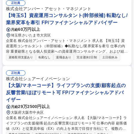
メンバーの案件相談や数値管理、人材育成を担います。 ◆役割：単なる管
正社員
理者ではなく、トッププレイヤーとして手本を示しながら、チーム全体の
株式会社アンバー・アセット・マネジメント
提案力底上げを図ります。 ◆環境：会社都合のノルマはなし。真に顧客の
【埼玉S】資産運用コンサルタント(幹部候補) 転勤なし/
ためになる施策であれば、裁量を持って実行できます。 募集職種 【横浜
業界変革を牽引 FP/ファイナンシャルアドバイザー
S】資産運用コンサルタント（幹部候補）◆転勤なし/業界変革を牽引
60万円以上
月給
埼玉県さいたま市大宮区
企業名 株式会社アンバー・アセット・マネジメント 求人名 【埼玉S】資
産運用コンサルタント（幹部候補）◆転勤なし/業界変革を牽引 仕事の内
容 重要顧客となる個人投資家への資産運用コンサルティング、および組織
マネジメントをお任せします。自身の背中で「顧客本位」を体現し、組織
資格取得支援あり
転勤なし
退職金あり
完全週休2日制
土日祝休み
の質を一段上へと引き上げてください。 プレイングマネジャーとして、既
存・紹介を中心とした顧客対応（1日2～3件程度の面談）を行いながら、
メンバーの案件相談や数値管理、人材育成を担います。 ◆役割：単なる管
正社員
理者ではなく、トッププレイヤーとして手本を示しながら、チーム全体の
株式会社シュアーイノベーション
提案力底上げを図ります。 ◆環境：会社都合のノルマはなし。真に顧客の
【大阪/マネーコーチ】ライフプランの支援/顧客起点の
ためになる施策であれば、裁量を持って実行できます。 募集職種 【埼玉
反響営業/ほぼリモート可 FP/ファイナンシャルアドバ
S】資産運用コンサルタント（幹部候補）◆転勤なし/業界変革を牽引
イザー
29万2500円以上
月給
大阪府大阪市中央区
企業名 株式会社シュアーイノベーション 求人名 【大阪/マネーコーチ】ラ
イフプランの支援/顧客起点の反響営業/ほぼリモート可 仕事の内容 顧客価
値（UX）と従業員幸福（EX）の向上を本気で目指す当社にて、複数の金