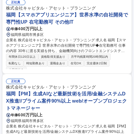
ェアTOPクラスを誇る、技術力の高いプロダクトを展開しています。 ■コ
正社員
ンサルティングなどの上流工程から開発まで一気通貫したサービスを提供
株式会社キャピタル・アセット・プランニング
できていることに加え、金融業界の専門知識を持った社員が多く、お客様
福岡【スマホアプリエンジニア】世界水準の自社開発で
からの高評価が、長期的な直取引に繋がっています。 募集職種 大阪【P
専門性UP 在宅勤務可 その他IT
L】生成AIなど最新技術を活用/金融システムDX推進/プライム案件90％以
上
400万円以上
年俸
福岡県福岡市博多区
企業名 株式会社キャピタル・アセット・プランニング 求人名 福岡【スマ
ホアプリエンジニア】世界水準の自社開発で専門性UP◆在宅勤務可 仕事
の内容 30年に渡る実績を持ち、金融機関向けのフロントエンドシステム
で高いシェアを誇ります。投資信託販売支援・保険設計システムなどの、
年間休日120日以上
資格取得支援あり
月平均残業時間20時間以内
要件定義から運用までの、スマホアプリ開発をお任せします。 ■現在約30
転勤なし
時短勤務あり
退職金あり
在宅OK
完全週休2日制
社以上の金融機関との取引があり、年間約300プロジェクト受注していま
土日祝休み
す。 ■自社内のUIデザイナーと共に、顧客の求めるアプリケーションを開
発して頂きます。 ■PM・ITコンサルタント・テクニカルリードエンジニア
正社員
等、社員の志向性に応じてキャリアを設定します。 募集職種 福岡【スマ
株式会社キャピタル・アセット・プランニング
ホアプリエンジニア】世界水準の自社開発で専門性UP◆在宅勤務可
福岡【PM】生成AIなど最新技術を活用/金融システムD
X推進!/プライム案件90%以上 web/オープンプロジェク
トマネージャー
600万円以上
年俸
福岡県福岡市博多区
企業名 株式会社キャピタル・アセット・プランニング 求人名 福岡【PM】
生成AIなど最新技術を活用/金融システムDX推進!/プライム案件90%以上