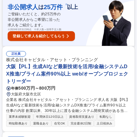
ビジネス主管部のビジネスデューデリジェンスのサポートなど 【提携後】
※
非公開求人
25
万件
は
以上
■PMI対応（ガバナンス設計、連結決算対応支援、等）※出資先会社への
ご登録いただくと、約
25
万件の
出向含む■協業推進に関する進捗管理■出資先の管理（経営モニタリング、
非公開求人からご希望に沿った
株主に対する各種報告・協議事項の対応）など 募集職種 WSB013【ウォ
求人をご紹介します。
レット戦略・アライアンス担当】ガバナンス設計/リモート可
※
2026年3月31日時点 ※求人数＝採用予定人数
登録して求人を紹介してもらう
正社員
株式会社キャピタル・アセット・プランニング
大阪【PL】生成AIなど最新技術を活用/金融システムD
X推進/プライム案件90%以上 web/オープンプロジェク
トリーダー
500万円～800万円
年俸
大阪府大阪市北区
企業名 株式会社キャピタル・アセット・プランニング 求人名 大阪【PL】
生成AIなど最新技術を活用/金融システムDX推進/プライム案件90％以上
仕事の内容 創業以来、30年以上に渡る金融システム開発実績がある当社
は金融機関のフロントエンドシステムで国内TOPシェアを誇ります。大手
業界未経験歓迎
年間休日120日以上
資格取得支援あり
転勤なし
金融機関向けコンサルティングやWebシステム開発のマネジメントをお任
時短勤務あり
退職金あり
在宅OK
完全週休2日制
土日祝休み
せします。 【世界水準の技術力をもったプロダクトが強み】 ■世界Fintec
hランキングTOP100に5年連続選出、生保を中心とした金融業界で導入シ