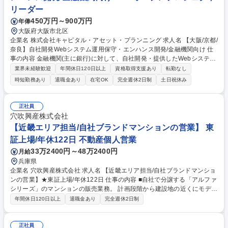
リーダー
450万円～900万円
年俸
大阪府大阪市北区
企業名 株式会社キャピタル・アセット・プランニング 求人名 【大阪/京都/
奈良】自社開発Webシステム運用保守・エンハンス開発/金融機関向け 仕
事の内容 金融機関(主に銀行)に対して、自社開発・提供したWebシステム
の運用保守業務をお任せします。クライアント先に常駐し、システムの安
業界未経験歓迎
年間休日120日以上
資格取得支援あり
転勤なし
定稼働を支え、業務改善や機能追加などのエンハンス対応にも従事いただ
時短勤務あり
退職金あり
在宅OK
完全週休2日制
土日祝休み
きます。 ■自社開発Webシステムの運用・保守業務 ■問い合わせ対応、障
害発生時の一次切り分け・調査・対応 ■既存機能の改修、軽微な機能追加
などのエンハンス対応 ■クライアントからの要望・課題の整理、改善提案
正社員
■社内開発チーム（請負開発側）との連携・各種調整 ※既存システムを理
穴吹興産株式会社
解し、安定運用と改善を積み重ねていく業務が中心となります 募集職種
【近畿エリア担当/自社ブランドマンションの営業】 東
【大阪/京都/奈良】自社開発Webシステム運用保守・エンハンス開発/金融
証上場/年休122日 不動産個人営業
機関向け
33万2400円～48万2400円
月給
兵庫県
企業名 穴吹興産株式会社 求人名 【近畿エリア担当/自社ブランドマンショ
ンの営業】★東証上場/年休122日 仕事の内容 ■自社で分譲する「アルファ
シリーズ」のマンションの販売業務。 計画段階から建設地の近くにモデル
ルームを常設し、現地での集客（ポスティング等）から、来場者への接
年間休日120日以上
退職金あり
完全週休2日制
客・提案・商談・契約を行います。 ◎折り込みチラシや広告を見てモデル
ルームに来場されたお客様に対して、物件の特徴や魅力をお伝えして購入
につなげる仕事です。 ◎標準的には一棟50～100戸の物件を、5～8名の
正社員