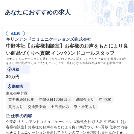
ア中心） 現場には直行直帰可能。 【募集背景】増員 一級施工管理技士が
70歳を超えており、新しく一級施工管理技士を採用し、工事部長として採
あなたにおすすめの求人
用を予定しております。 募集職種 [千葉]工事部長候補・一級施工管理技士
保有者歓迎 現場へ直行直帰可
正社員
キリンアンドコミュニケーションズ株式会社
中野本社【お客様相談室】お客様のお声をもとにより良
い商品づくりへ貢献 インバウンドコールスタッフ
≪★コミュニケーションを通してキリンのファンを増やしませんか？★≫ お客様のお声
をより良い商品づくりに活かしていく上で、窓口となるお客様相談室でのお仕事です。
月給
30万円
勤務地
東京都中野区
業界未経験歓迎
年間休日120日以上
退職金あり
在宅OK
賞与あり
交通費支給
土日祝休み
寮・社宅あり
仕事の内容
企業名 キリンアンドコミュニケーションズ株式会社 求人名 中野本社【お
客様相談室】お客様のお声をもとにより良い商品づくりへ貢献 仕事の内容
≪★コミュニケーションを通してキリンのファンを増やしませんか？★≫