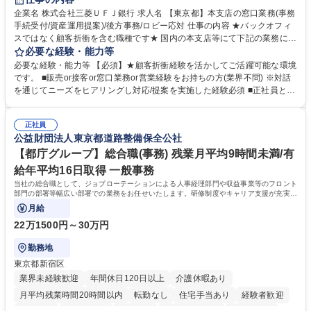
企業名 株式会社三菱ＵＦＪ銀行 求人名 【東京都】本支店の窓口業務(事務
手続受付/資産運用提案)/後方事務/ロビー応対 仕事の内容 ★バックオフィ
スではなく顧客折衝を含む職種です★ 国内の本支店等にて下記の業務に従
事していただきます。 ■窓口/後方/ロビーにて事務手続等の受付・オペレ
必要な経験・能力等
ーション、お客様対応 ■窓口にて、ご来店された個人のお客様に対して金
必要な経験・能力等 【必須】★顧客折衝経験を活かしてご活躍可能な環境
融商品のご提案 ■効率的な事務運用の検討・構築等 ≪業務紹介：ご応募前
です。 ■販売or接客or窓口業務or営業経験をお持ちの方(業界不問) ※対話
に必ずご覧ください≫ ※記事 https://www.mysite.bk.mufg.jp/career/circle/
を通じてニーズをヒアリングし対応/提案を実施した経験必須 ■正社員とし
article17/ ※動画 https://youtu.be/H-S7HaJqqbg 募集職種 【東京都】本支
ての就業経験1年以上 【歓迎】■金融業界での就業経験■銀行での預金為替
店の窓口業務(事務手続受付/資産運用提案)/後方事務/ロビー応対
事務経験 ■金融商品の提案・販売経験 ≪魅力≫研修やOJT環境が整ってい
正社員
るので安心して入行いただけます。 幅広いキャリアの選択肢があり、公募
公益財団法人東京都道路整備保全公社
や社内副業等を活用し、 一人ひとりが挑戦できるカルチャーが浸透してい
ます。 学歴・資格 学歴：大学院 大学 高専 短大 専修学校 高校 語学力：
【都庁グループ】総合職(事務) 残業月平均9時間未満/有
資格：
給年平均16日取得 一般事務
当社の総合職として、ジョブローテーションによる人事経理部門や収益事業等のフロント
部門の部署等幅広い部署での業務をお任せいたします。研修制度やキャリア支援が充実し
ております！ ※下記業務詳細
月給
22万1500円～30万円
勤務地
東京都新宿区
業界未経験歓迎
年間休日120日以上
介護休暇あり
月平均残業時間20時間以内
転勤なし
住宅手当あり
経験者歓迎