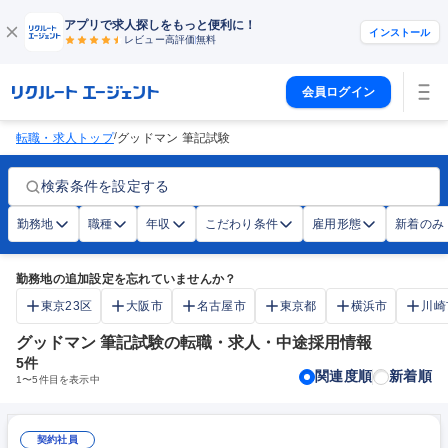
アプリで求人探しをもっと便利に！
インストール
レビュー高評価
無料
会員ログイン
/
転職・求人トップ
グッドマン 筆記試験
検索条件を設定する
勤務地
職種
年収
こだわり条件
雇用形態
新着のみ
勤務地の追加設定を忘れていませんか？
東京23区
大阪市
名古屋市
東京都
横浜市
川崎
グッドマン 筆記試験の転職・求人・中途採用情報
5
件
関連度順
新着順
1
〜
5
件目を表示中
契約社員