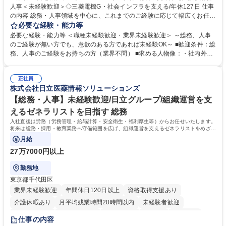
人事＜未経験歓迎＞◇三菱電機G・社会インフラを支える/年休127日 仕事
の内容 総務・人事領域を中心に、これまでのご経験に応じて幅広くお任せ
します。 ＜具体的には＞ ・総務/人事労務（給与・社保・勤怠管理など）
必要な経験・能力等
・採用・教育研修 ・福利厚生運用 など ※基本的には事務所勤務ですが、
必要な経験・能力等 ＜職種未経験歓迎・業界未経験歓迎＞ ～総務、人事
採用や教育等の業務内容により、関西圏以外への日帰り・宿泊を伴う国内
のご経験が無い方でも、意欲のある方であれば未経験OK～ ■歓迎条件：総
出張もございます。 ※担当業務を持ちつつ、お互いに助け合いながら、総
務、人事のご経験をお持ちの方（業界不問） ■求める人物像：・社内外の
務部という組織として協力しながら進める体制です。 募集職種 【大阪】
関係各部門との調整を率先して行い、業務を円滑に遂行できる協調性やコ
総務人事＜未経験歓迎＞◇三菱電機G・社会インフラを支える/年休127日
ミュニケーション能力を持っている方 ・人事総務領域に興味がありゼネラ
正社員
リスト志向をお持ちの方 学歴・資格 学歴：大学院 大学 語学力： 資格：
株式会社日立医薬情報ソリューションズ
【総務・人事】未経験歓迎/日立グループ/組織運営を支
えるゼネラリストを目指す 総務
入社直後は労務（労務管理・給与計算・安全衛生・福利厚生等）からお任せいたします。
将来は総務・採用・教育業務へ守備範囲を広げ、組織運営を支えるゼネラリストをめざせ
ます。
月給
27万7000円以上
勤務地
東京都千代田区
業界未経験歓迎
年間休日120日以上
資格取得支援あり
介護休暇あり
月平均残業時間20時間以内
未経験者歓迎
住宅手当あり
時短勤務あり
退職金あり
在宅OK
賞与あり
仕事の内容