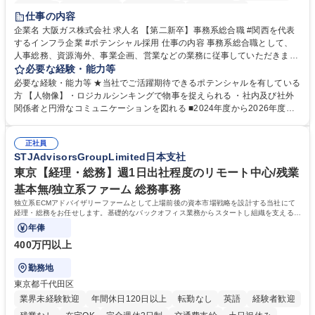
服装自由
第二新卒歓迎
寮・社宅あり
食事補助あり
仕事の内容
企業名 大阪ガス株式会社 求人名 【第二新卒】事務系総合職 #関西を代表
するインフラ企業 #ポテンシャル採用 仕事の内容 事務系総合職として、
人事総務、資源海外、事業企画、営業などの業務に従事していただきま
す。 【業務内容の一例】■所属事業部の勤労業務 ■海外に関係する各種業
必要な経験・能力等
務 ■営業部門の企画スタッフ、ルート営業 【キャリアパス】入社後の配属
必要な経験・能力等 ★当社でご活躍期待できるポテンシャルを有している
ポジションで一定期間ご活躍頂いた後、本人の適性及び将来のキャリアを
方 【人物像】・ロジカルシンキングで物事を捉えられる ・社内及び社外
鑑みてジョブローテーションを行います。 【育成】OJTでの現場育成や研
関係者と円滑なコミュニケーションを図れる ■2024年度から2026年度ま
修カリキュラムを通じて、Daigasグループの業務で必要となる知識につい
での3ヵ年を対象とする「Daigasグループ中期経営計画2026」を策定しま
て学んでいただきます。 募集職種 【第二新卒】事務系総合職 #関西を代
した。https://www.osakagas.co.jp/company/press/pr2024/1777576_564
表するインフラ企業 #ポテンシャル採用
正社員
72.html ■エネルギーセキュリティの不安定化や気候変動による自然災害の
STJAdvisorsGroupLimited日本支社
甚大化など、これまで以上に社会課題解決の重要性が高まっています。
「未来の日常」の創造に向けて持続可能な社会の実現に貢献してまいりま
東京【経理・総務】週1日出社程度のリモート中心/残業
す。 学歴・資格 学歴：大学院 大学 語学力： 資格：
基本無/独立系ファーム 総務事務
独立系ECMアドバイザリーファームとして上場前後の資本市場戦略を設計する当社にて
経理・総務をお任せします。基礎的なバックオフィス業務からスタートし組織を支える専
任担当として広く活躍できる環境です。
年俸
400万円以上
勤務地
東京都千代田区
業界未経験歓迎
年間休日120日以上
転勤なし
英語
経験者歓迎