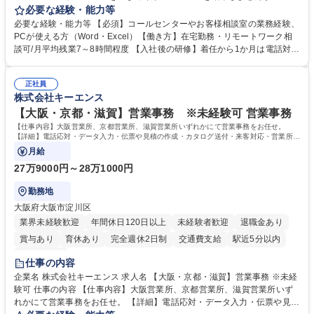
お客様のお声をより良い商品づくりに活かしていく上で、窓口となるお客
必要な経験・能力等
様相談室でのお仕事です。 日々お客様からいただくキリングループへのご
必要な経験・能力等 【必須】コールセンターやお客様相談室の業務経験、
意見を、企業活動に活かしています。お客様からの声に迅速かつ誠意をも
PCが使える方（Word・Excel）【働き方】在宅勤務・リモートワーク相
って対応、情報提供するとともにグループ内活動に反映しています。 【具
談可/月平均残業7～8時間程度 【入社後の研修】着任から1か月は電話対応
体的には】電話応対、メール、お手紙対応、ご指摘品調査報告書作成、有
のOJTを中心に実施し、電話対応に慣れた段階でメール・手紙のOJTを実
人チャットボット対応など。 【1日の対応件数】■電話：月間一人当たり
施する予定です。独り立ち以降もしっかりフォローする体制を整えていま
平均100件前後■メール・手紙：同上40件前後 募集職種 中野本社【お客様
正社員
すのでご安心ください。 【当社について】キリングループの広報機能を担
株式会社キーエンス
相談室】お客様のお声をもとにより良い商品づくりへ貢献
う会社として、お客様との出会いを大切にし、磨き上げたホスピタリティ
を込めてコミュニケーションをとりながら広報関連業務を行っておりま
【大阪・京都・滋賀】営業事務 ※未経験可 営業事務
す。 学歴・資格 学歴：大学院 大学 高専 短大 専修学校 高校 語学力： 資
【仕事内容】大阪営業所、京都営業所、滋賀営業所いずれかにて営業事務をお任せ。
格：
【詳細】電話応対・データ入力・伝票や見積の作成・カタログ送付・来客対応・営業所内
で発生する事務業務や業務改善をお任せ。
月給
27万9000円～28万1000円
勤務地
大阪府大阪市淀川区
業界未経験歓迎
年間休日120日以上
未経験者歓迎
退職金あり
賞与あり
育休あり
完全週休2日制
交通費支給
駅近5分以内
土日祝休み
仕事の内容
企業名 株式会社キーエンス 求人名 【大阪・京都・滋賀】営業事務 ※未経
験可 仕事の内容 【仕事内容】大阪営業所、京都営業所、滋賀営業所いず
れかにて営業事務をお任せ。 【詳細】電話応対・データ入力・伝票や見積