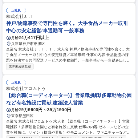
ートメーション設備を導入し従来より物流効率を大きく向上させたことが
特徴の拠点です。その中で倉庫スタッフのマネジメントや、業務改善活
正社員
動、業務計画等を行っていただきます。【具体業務】 ■スタッフのマネジ
株式会社J.I.T.
メント・人員配置■商品管理・配送進捗のコントロール■拠点ごとの設備・
神戸/物流事務で専門性を磨く。大手食品メーカー取引
商材に合わせた業務フロー構築。 募集職種 ★物流経験をキャリアに/最先
中心の安定経営/車通勤可 一般事務
端のオートメーション物流拠点/初期配属:茨城常総
24万417円以上
月給
兵庫県神戸市東灘区
企業名 株式会社Ｊ．Ｉ．Ｔ． 求人名 神戸／物流事務で専門性を磨く。大
手食品メーカー取引中心の安定経営／車通勤可 仕事の内容 食品物流の課
題を解決する共同配送サービスの事務部門。一般事務から一歩踏み出し、
物流事務の専門スキルを習得できます。未経験からでも、先輩のサポート
業界未経験歓迎
のもと着実に業務を覚え、成長できる環境です。 【具体的には】 ■電話応
対・来客対応 ■伝票発行・ピッキングリスト作成 ■在庫管理・納品状況の
確認 ■配送パートナー（ドライバー等）との調整・手続き 単なる入力作業
正社員
ではなく、円滑な配送を支える「調整役」としての介在価値を実感できま
株式会社フロムトゥ
す。 募集職種 神戸／物流事務で専門性を磨く。大手食品メーカー取引中
【総合職(コーディネーター)】営業職挑戦!多摩動物公園
心の安定経営／車通勤可
など有名施設に貢献 建築法人営業
29万9900円～39万1900円
月給
東京都墨田区
企業名 株式会社フロムトゥ 求人名 【総合職（コーディネーター）】営業
職挑戦！多摩動物公園など有名施設に貢献 仕事の内容 ゼネコンなどの企
業を対象に、サイン（標識や看板）やモニュメント、ファニチャーなどの