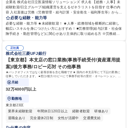
育休あり
完全週休2日制
交通費支給
土日祝休み
寮・社宅あり
企業名 株式会社日立医薬情報ソリューションズ 求人名 【総務・人事】未
経験歓迎/日立グループ/組織運営を支えるゼネラリストを目指す 仕事の内
容 入社直後は労務（労務管理・給与計算・安全衛生・福利厚生等）からお
任せいたします。将来は総務・採用・教育業務へ守備範囲を広げ、組織運
必要な経験・能力等
営を支えるゼネラリストをめざせます。 ・初期業務：労働時間管理、給与
必要な経験・能力等 ★未経験歓迎！ ★人事・総務領域を横断的に経験し
計算、社会保険対応、福利厚生管理、安全衛生、健康経営推進等をお任せ
幅広いスキルを身につけたい方におすすめ！ ■労務管理(給与計算・社会保
します。ご経験に応じて、休職者管理など、幅広く経験を積んでいただき
険手続き・勤怠管理など)に関心があり主体的に取り組める方 ※労務経験
ます。 ・将来的な広がり：総務・採用・教育・税務対応・経営企画等。
者は早期にご活躍いただけます。 ■チームで仕事を推進できる方■将来は
★メンバーがマンツーマンで丁寧に教えるため、ご経験が浅くても安心！
マネジメント職として活躍したい 【尚可】■人事、労務、採用、教育業務
幅広く経験を積みたい意欲がある方に最適な環境です。 募集職種 【総
正社員
のご経験 ■労務管理（給与計算・社会保険手続き・勤怠管理など）の経験
株式会社三菱UFJ銀行
務・人事】未経験歓迎/日立グループ/組織運営を支えるゼネラリストを目
■衛生管理者の資格をお持ちの方 学歴・資格 学歴：大学院 大学 高専 短大
指す
専修学校 高校 語学力： 資格：
【東京都】本支店の窓口業務(事務手続受付/資産運用提
案)/後方事務/ロビー応対 その他事務
★バックオフィスではなく顧客折衝を含む職種です★ 国内の本支店等にて下記の業務に
従事していただきます。 ■窓口/後方/ロビーにて事務手続等の受付・オペレーション、お
客様対応
月給
32万4000円以上
勤務地
東京都23区
業界未経験歓迎
年間休日120日以上
経験者歓迎
研修あり
退職金あり
完全週休2日制
女性が活躍中
交通費支給
土日祝休み
仕事の内容