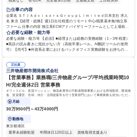
残業なし
在宅OK
完全週休2日制
交通費支給
土日祝休み
仕事の内容
企業名 ＳＴＪＡｄｖｉｓｏｒｓＧｒｏｕｐＬｉｍｉｔｅｄ日本支社 求人
名 東京【経理・総務】週1日出社程度のリモート中心/残業基本無/独立系
ファーム 仕事の内容 独立系ECMアドバイザリーファームとして上場前後
の資本市場戦略を設計する当社にて経理・総務をお任せします。基礎的な
必要な経験・能力等
バックオフィス業務からスタートし組織を支える専任担当として広く活躍
必要な経験・能力等 【必須】■経理または総務の実務経験（1～3年程度）
できる環境です。 ■日常経理、月次および年次決算サポート業務 ■本国
■英語の読み書きに抵抗がない方（高校卒業レベル。AI翻訳ツールの使用
（グローバル）との英文メール対応（AI翻訳ツール等を使用しての対応で
可）【尚可】■外資系企業におけるバックオフィス実務経験をお持ちの方
問題ございません） ■オフィス環境整備、郵便物の発送・受取等の総務業
【必須・尚可要件】簿記などの特別な資格や、TOEIC等のスコアは求めて
務全般 ■その他バックオフィス関連サポート ※ご経験に合わせて無理なく
おりません。日々の事務処理を丁寧かつ正確に行える方を歓迎します。
業務をお任せします。残業も基本的には発生せず、ご自身のペースで業務
正社員
【働き方について】現在は週4日程度の在宅勤務を実施しており、ワーク
三井物産都市開発株式会社
を進めやすく定着率の高い環境です。 募集職種 東京【経理・総務】週1日
ライフバランスを重視する方に最適な環境です（フルリモートも面接で相
出社程度のリモート中心/残業基本無/独立系ファーム
談可）。【求める人物像】幅広いバックオフィス業務に柔軟に対応でき、
【営業事務】業務職/三井物産グループ/平均残業時間10
社内外と円滑にコミュニケーションを取りながら業務を推進できる方 学
H/完全週休2日 営業事務
歴・資格 学歴：大学院 大学 高専 短大 専修学校 高校 語学力： 資格：
オフィスビル、賃貸マンション、物流倉庫等の不動産開発事業における用地取得、開発推
進、賃貸運営、売却、仲介・活用提案等を行う営業部門において事務業務を担当いただき
ます。
月給
30万9500円～43万4000円
勤務地
東京都港区
業界未経験歓迎
年間休日120日以上
資格取得支援あり