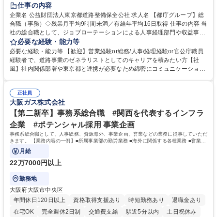
研修あり
退職金あり
賞与あり
完全週休2日制
交通費支給
仕事の内容
駅近5分以内
資格取得手当あり
食事補助あり
企業名 公益財団法人東京都道路整備保全公社 求人名 【都庁グループ】総
合職（事務）◇残業月平均9時間未満／有給年平均16日取得 仕事の内容 当
社の総合職として、ジョブローテーションによる人事経理部門や収益事業
等のフロント部門の部署等幅広い部署での業務をお任せいたします。研修
必要な経験・能力等
制度やキャリア支援が充実しております！ ※下記業務詳細 【業務詳細】■
必要な経験・能力等 【歓迎】営業経験or総務/人事/経理経験or官公庁職員
管理部門：広報、人事、経理など当公社の運営に係る管理業務 ■収益部
経験者で、道路事業のゼネラリストとしてのキャリアを積みたい方【社
門：駐車場の新規開拓、管理運営、新宿駅西口広場の「イベントコーナ
風】社内関係部署や東京都と連携が必要なため綿密にコミュニケーション
ー」などの管理運営 ■道路部門：整備の急がれる骨格幹線道路や木造住宅
を図っています。 【業務の魅力】■幅広く携われる：総合職（事務）で
密集地域の特定整備路線の用地取得、道路に関する普及啓発事業、都内の
は、駐車場の管理運営や道路用地の取得、公益財団法人の中枢を担う管理
道路施設や道路工事現場の見学ツアー事業 ※入社後は上記いずれかの部門
正社員
部門など多岐に渡る業務を経験できます。 ■様々なプロジェクト：駐車場
大阪ガス株式会社
へ配属。※業務内容変更の範囲：会社の定める業務 募集職種 【都庁グル
事業の他、新宿駅西口広場内に設置された照明を兼ねた広告「ブライトサ
ープ】総合職（事務）◇残業月平均9時間未満／有給年平均16日取得
イン」の管理運営を行うなど、事業収益を生み出す活動を積極的に行って
【第二新卒】事務系総合職 #関西を代表するインフラ
います。 学歴・資格 学歴：大学院 大学 高専 短大 専修学校 高校 語学力：
企業 #ポテンシャル採用 事業企画
資格：
事務系総合職として、人事総務、資源海外、事業企画、営業などの業務に従事していただ
きます。 【業務内容の一例】■所属事業部の勤労業務 ■海外に関係する各種業務 ■営業部
門の企画スタッフ、ルート営業
月給
22万7000円以上
勤務地
大阪府大阪市中央区
年間休日120日以上
資格取得支援あり
時短勤務あり
退職金あり
在宅OK
完全週休2日制
交通費支給
駅近5分以内
土日祝休み