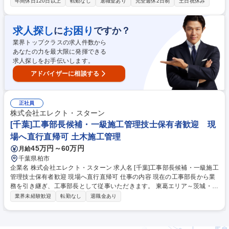
コーディネートをお任せします。設計者との打合せ、工場への資材発注や
年間休日120日以上
転勤なし
退職金あり
完全週休2日制
土日祝休み
納期・コストの管理などの業務にも携わります。 《具体的な業務内容》 ■
ゼネコン、設計事務所などとの打合せ ■物件や現場の指示管理・製作工場
への発注管理 等 ◎大手企業との取引多数。社会で暮らす人々の生活を支
求人探し
お困り
に
ですか？
える プロダクトに携われる機会があります。 現在、業容拡大に向けて、
業界トップクラスの求人件数から
組織・体制の強化に取り組んでいます。 募集職種 【総合職（コーディネ
あなたの力を最大限に発揮できる
ーター）】営業職挑戦！多摩動物公園など有名施設に貢献
求人探しをお手伝いします。
アドバイザーに相談する
正社員
株式会社エレクト・スターン
[千葉]工事部長候補・一級施工管理技士保有者歓迎 現
場へ直行直帰可 土木施工管理
45万円～60万円
月給
千葉県柏市
企業名 株式会社エレクト・スターン 求人名 [千葉]工事部長候補・一級施工
管理技士保有者歓迎 現場へ直行直帰可 仕事の内容 現在の工事部長から業
務を引き継ぎ、工事部長として従事いただきます。 東葛エリア～茨城・埼
玉隣接地を中心とした案件の現場責任者として工程管理、品質管理、原価
業界未経験歓迎
転勤なし
退職金あり
管理等をお任せします。 案件：宅地造成・外構工事・土木工事・太陽光発
電施設造成工事など（民間案件中心） エリア：東葛エリア～茨城（千葉県
内は東葛エリア～印西市目安 遠方は案件によりますが、基本的に近隣エリ