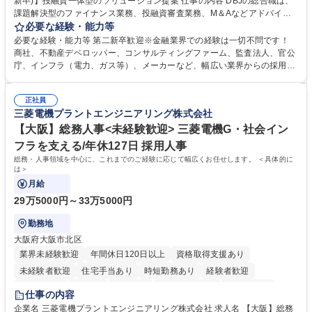
新卒)】投融資一体型のソリューション提案 仕事の内容 DBJの総合職は、
課題解決型のファイナンス業務、投融資審査業務、M＆Aなどアドバイザ
リー業務、地域戦略企画業務など、多様な業務に精通し、複数の専門性を
必要な経験・能力等
掛け合わせて広く社会に貢献していく職種です。 入社後は、横断的なロー
必要な経験・能力等 第二新卒歓迎※金融業界での経験は一切不問です！
テーションを経て適性や専門性に応じたキャリアを形成していただきま
商社、不動産デベロッパー、コンサルティングファーム、監査法人、官公
す。総合職として入社いただき、下記いずれかの部門でご活躍いただきま
庁、インフラ（電力、ガス等）、メーカーなど、幅広い業界からの採用実
す。※未経験の方に関しては、入行後3ヶ月間の金融の実務を学んでいた
績があります。 ＜求める人物像＞DBJでは、強い社会的使命感をもち、今
だく研修を準備しております。 ・法人RM業務・金融機能業務・コーポレ
後の日本のあり方を俯瞰する総合性と、金融分野のフロンティアを切り拓
ート・ナレッジ業務 ※それぞれの業務内容に関しては、別途その他労働条
正社員
く高い志を併せもった人材を求めています。ポテンシャル採用（第2新
三菱電機プラントエンジニアリング株式会社
件備考欄に記載 募集職種 【総合職/ポテンシャル採用(第2新卒)】投融資一
卒）では、金融業界での経験や知識を問いません。新たな時代を見据え
体型のソリューション提案
て、複雑化する社会課題の解決に向けて先鞭をつける役割を担いたい、と
【大阪】総務人事<未経験歓迎> 三菱電機G・社会イン
いう気概をお持ちの方を心待ちにしています。 学歴・資格 学歴：大学院
フラを支える/年休127日 採用人事
大学 語学力： 資格：
総務・人事領域を中心に、これまでのご経験に応じて幅広くお任せします。 ＜具体的に
は＞
月給
29万5000円～33万5000円
勤務地
大阪府大阪市北区
業界未経験歓迎
年間休日120日以上
資格取得支援あり
未経験者歓迎
住宅手当あり
時短勤務あり
経験者歓迎
退職金あり
在宅OK
賞与あり
完全週休2日制
交通費支給
仕事の内容
駅近5分以内
土日祝休み
服装自由
寮・社宅あり
食事補助あり
企業名 三菱電機プラントエンジニアリング株式会社 求人名 【大阪】総務