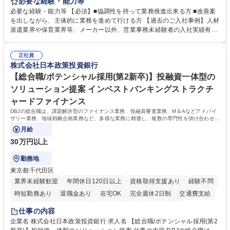
の作成・カタログ送付・来客対応・営業所内で発生する事務業務や業務改
必要な経験・能力等
善をお任せ。 【教育制度】ご入社後、育成担当とペアになりながらOJTに
必要な経験・能力等 【必須】■協調性を持って業務推進出来る方 ■改善案
て業務を覚えていただくことが可能です。業務システムがきちんと構築さ
を出しながら、主体的に業務を進めて行ける方 【過去のご入社事例】人材
れているため、スムーズに仕事に慣れることができる環境です。また、
派遣業界や保育業界等、メーカー以外、営業事務未経験者の入社実績有
「チームで成果を出す文化」があり、良いやり方を積極的に共有しながら
【当社の事務職について】単なる事務ではなく主体性を発揮したサポート
常に改善を目指す風土のため、安心して業務に取り組んでいただけます。
により、キーエンスの付加価値向上に貢献します。ベースの定型業務に加
募集職種 【大阪・京都・滋賀】営業事務 ※未経験可
正社員
えて、お客様や社員の状況に合わせ、能動的なサポート、改善の動きも期
株式会社日本政策投資銀行
待され。組織を支えるスペシャリストとして、チームに貢献し、結果的に
社員から頼られる存在になることができます。平均19:30の退勤以降の業
【総合職/ポテンシャル採用(第2新卒)】投融資一体型の
務の持ち帰りも禁止されており、メリハリのある働き方となります。 学
ソリューション提案 インベストバンキングストラクチ
歴・資格 学歴：大学院 大学 高専 短大 語学力： 資格：
ャードファイナンス
DBJの総合職は、課題解決型のファイナンス業務、投融資審査業務、M＆Aなどアドバイ
ザリー業務、地域戦略企画業務など、多様な業務に精通し、複数の専門性を掛け合わせて
広く社会に貢献していく職種です。
月給
30万円以上
勤務地
東京都千代田区
業界未経験歓迎
年間休日120日以上
資格取得支援あり
経験不問
時短勤務あり
退職金あり
在宅OK
完全週休2日制
交通費支給
駅近5分以内
土日祝休み
第二新卒歓迎
寮・社宅あり
仕事の内容
食事補助あり
託児所あり
企業名 株式会社日本政策投資銀行 求人名 【総合職/ポテンシャル採用(第2