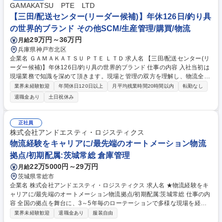
GAMAKATSU PTE LTD
【三田/配送センター(リーダー候補)】年休126日/釣り具
の世界的ブランド その他SCM/生産管理/購買/物流
29万円～36万円
月給
兵庫県神戸市北区
企業名 ＧＡＭＡＫＡＴＳＵ ＰＴＥ ＬＴＤ 求人名 【三田/配送センター(リ
ーダー候補)】年休126日/釣り具の世界的ブランド 仕事の内容 入社当初は
現場業務で知識を深めて頂きます。現場と管理の双方を理解し、物流全体
の司令塔として活躍を期待しております。 ■入出庫等の運営管理 ■スタッ
業界未経験歓迎
年間休日120日以上
月平均残業時間20時間以内
転勤なし
フのシフト管理 ■業務改善の立案/実行 ※将来、事業拡大に伴い配送セン
退職金あり
土日祝休み
ターの移転等がある可能性がございます。 募集職種 【三田/配送センター
(リーダー候補)】年休126日/釣り具の世界的ブランド
正社員
株式会社アンドエスティ・ロジスティクス
物流経験をキャリアに/最先端のオートメーション物流
拠点/初期配属:茨城常総 倉庫管理
22万5000円～29万円
月給
茨城県常総市
企業名 株式会社アンドエスティ・ロジスティクス 求人名 ★物流経験をキ
ャリアに/最先端のオートメーション物流拠点/初期配属:茨城常総 仕事の内
容 全国の拠点を舞台に、3～5年毎のローテーションで多様な現場を経験
し、物流のプロフェッショナルを目指します。 ★本ポジションの初期配
業界未経験歓迎
退職金あり
服装自由
属：茨城県東茨城郡 常総物流センター 常総物流センターは、最先端のオ