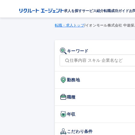
求人を探す
サービス紹介
転職成功ガイド
お
転職・求人トップ
/
イオンモール株式会社 中途採
キーワード
勤務地
職種
年収
こだわり条件