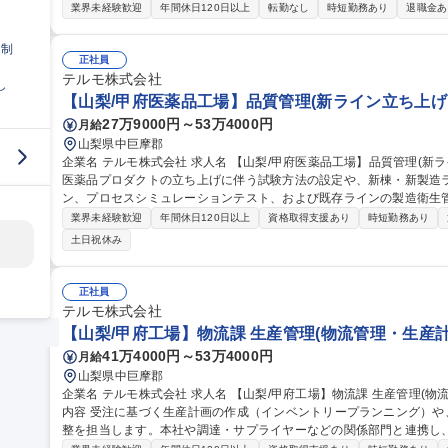
します。 ■情報管理業務：システム利用権限の申請・管理、社内クラウドストレージ内の構成設計・運用ルール整
業界未経験歓迎
年間休日120日以上
転勤なし
時短勤務あり
退職金あ
備、グループ内IT部門との連携窓口 ■総務・人事業務：事業所組織
関連業務(補佐)、各種企業調査への対応 ※給与計算や社会保険手続
日制
管理・改善業務が中心となります。 募集職種 群馬/太田市【総務・人事(IT情報管理・DX推進)】業務改善に興味が
正社員
ある方歓迎！
テルモ株式会社
し
【山梨/甲府医薬品工場】品質管理(新ライン立ち上げ
27万9000円～53万4000円
月給
山梨県中巨摩郡
企業名 テルモ株式会社 求人名 【山梨/甲府医薬品工場】品質管理(新ライン立ち上げ・環境評価) 仕事の内容 新規
医薬品プロダクトの立ち上げに伴う試験方法の設定や、新棟・新製造
ン、プロセスシミュレーションテスト、および既存ラインの製造衛生管理業務をお
に、新規プロダクトに関する試験設定業務、新規ライン立ち上げ業務
業界未経験歓迎
年間休日120日以上
資格取得支援あり
時短勤務あり
定。 【使用機器例】トキシノメーター/マイクロプレートリーダー/パ
土日祝休み
ルディポフマス（微生物同定用）等 【採用背景】新規医薬品の立ち
伴う製造工程の環境評価、バリデーションを担うため組織強化を図る。 募集職種 【山梨/甲府医薬品工場】品
理(新ライン立ち上げ・環境評価)
正社員
テルモ株式会社
【山梨/甲府工場】物流課 生産管理(物流管理・生産計
41万4000円～53万4000円
月給
山梨県中巨摩郡
企業名 テルモ株式会社 求人名 【山梨/甲府工場】物流課 生産管理(物流管理・生産計画)/医療機器メーカー 仕事の
内容 受注に基づく生産計画の作成（インベントリープランニング）
整を担当します。本社や調達・サプライヤーなどの関係部門と連携し、組