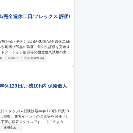
/完全週休二日/フレックス 評価/
・ドア・シャシ部品等の強度耐久試験の実
り
在宅OK
完全週休2日制
安全教育からスタートし、先輩の指導のもと
るリーダー候補としての活躍を期待しま
車/完全週休二日/フレックス
120日/月残10h内 保険個人
客スタイルです。 【このような
や見直しの提案 ◎給付金請求等の書類手続
退職金あり
来店されるため、1人1人に丁寧な対応 が可