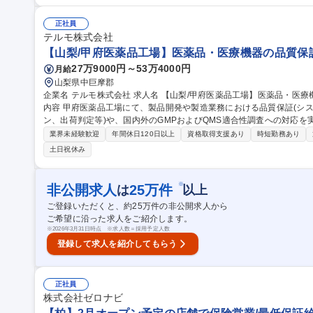
事業を展開している為、1つの店舗だけでなく、キャリアアップに併
スキルも役職も頑張り次第で上がる環境です！ 募集職種 【久世福商店/イオン釧路】販売職/第二新卒・未経験歓
正社員
迎/web面接可
テルモ株式会社
【山梨/甲府医薬品工場】医薬品・医療機器の品質保証(
27万9000円～53万4000円
月給
山梨県中巨摩郡
企業名 テルモ株式会社 求人名 【山梨/甲府医薬品工場】医薬品・医療機器の品質保証（QA）／年休124日 仕事の
内容 甲府医薬品工場にて、製品開発や製造業務における品質保証(シ
ン、出荷判定等)や、国内外のGMPおよびQMS適合性調査への対応
【詳細】日欧米のコンプライアンス適合に必要な対応を行い、品質シ
業界未経験歓迎
年間休日120日以上
資格取得支援あり
時短勤務あり
バルに展開する医薬品、医療機器、およびコンビネーション製品の開
土日祝休み
保証における幅広い知識と業務スキルを習得できます。海外アソシエ
グローバルな環境で成長を実感できるのが大きな魅力です。 募集職種 【山梨/甲府医薬品工場】医薬品・医療機器
の品質保証（QA）／年休124日
※
非公開求人
25
万件
は
以上
ご登録いただくと、約
25
万件の非公開求人から
ご希望に沿った求人をご紹介します。
※
2026年3月31日時点 ※求人数＝採用予定人数
登録して求人を紹介してもらう
正社員
株式会社ゼロナビ