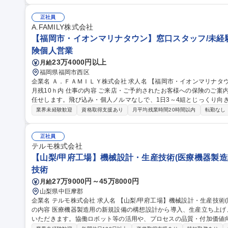
能な環境です。 【取り扱う保険商品】アフラック社の保険商品のみ 変更の範囲：無し 募集
福岡伊都】窓口スタッフ/未経験歓迎/年休120日/月残10ｈ内
正社員
A.FAMILY株式会社
【福岡市・イオンマリナタウン】窓口スタッフ/未経験歓迎
険個人営業
23万4000円以上
月給
福岡県福岡市西区
企業名 Ａ．ＦＡＭＩＬＹ株式会社 求人名 【福岡市・イオンマリナタウン】窓口スタッフ/未経験歓迎/年休120日/
月残10ｈ内 仕事の内容 ご来店・ご予約されたお客様への保険のご案内や見直し提案、集客イベントの企画等をお
任せします。飛び込み・個人ノルマなしで、1日3～4組とじっくり向き合
ような業務をお任せします】 ◎来店されたお客様に対しての新規の保
業界未経験歓迎
資格取得支援あり
月平均残業時間20時間以内
転勤なし
類手続きや名義変更等の保全関係の業務 【来店数】1日あたり約3～4
応 が可能な環境です。 【取り扱う保険商品】アフラック社の保険商品のみ 変更の
市・イオンマリナタウン】窓口スタッフ/未経験歓迎/年休120日/月残1
正社員
テルモ株式会社
【山梨/甲府工場】機械設計・生産技術(医療機器製造
技術
27万9000円～45万8000円
月給
山梨県中巨摩郡
企業名 テルモ株式会社 求人名 【山梨/甲府工場】機械設計・生産技術(医療機器製造設備担当)※異業界歓迎 仕事
の内容 医療機器製造用の新規設備の構想設計から導入、生産立ち上
いただきます。協働ロボット等の活用や、プロセスの品質・付加価値