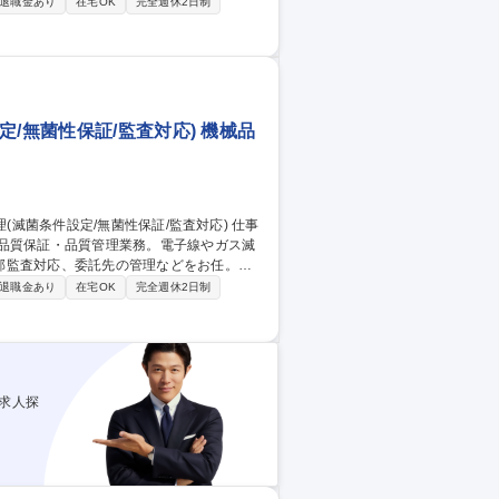
調整・推進業務:本社（S&OP）やサプライヤ
退職金あり
在宅OK
完全週休2日制
 (3)改善・高度化業務:AIを活用した生
CM知識の取り込み ※英語は翻訳ツールを
/無菌性保証/監査対応) 機械品
の品質保証・品質管理業務。電子線やガス滅
部監査対応、委託先の管理などをお任。
微生物関連業務など)や、エチレンオキサイ
退職金あり
在宅OK
完全週休2日制
取扱主任者業務に携わります。基本的には
滅菌技術を究め、医療機器の安全性と品質
求人探