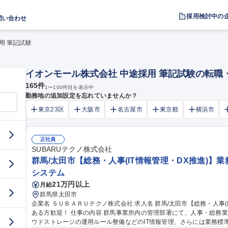
採用検討中の
問い合わせ
用 筆記試験
イオンモール株式会社 中途採用 筆記試験の転職
165
件
1
〜
100
件目を表示中
勤務地の追加設定を忘れていませんか？
東京23区
大阪市
名古屋市
東京都
横浜市
正社員
SUBARUテクノ株式会社
群馬/太田市【総務・人事(IT情報管理・DX推進)】
システム
21万円以上
月給
群馬県太田市
企業名 ＳＵＢＡＲＵテクノ株式会社 求人名 群馬/太田市【総務・人事(IT情報管理・DX推進)】業務改善に興味が
ある方歓迎！ 仕事の内容 群馬事業所内の管理部署にて、人事・総務業務を中心に、システム権限管理や社内クラ
ウドストレージの運用ルール整備などのIT情報管理、さらには業務標