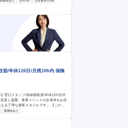
備の改善、改良 ■品質・付加価値向上に繋
退職金あり
在宅OK
完全週休2日制
、協働ロボットの活用、生産性・収益改善な
のづくりを通じて医療へ貢献できる環境で
年休120日/月残10h内 保険
丁寧な接客スタイルです。 【このよ
提案や見直しの提案 ◎給付金請求等の書類
退職金あり
ほど来店されるため、1人1人に丁寧な対応
無し 募集職種 【福岡市・