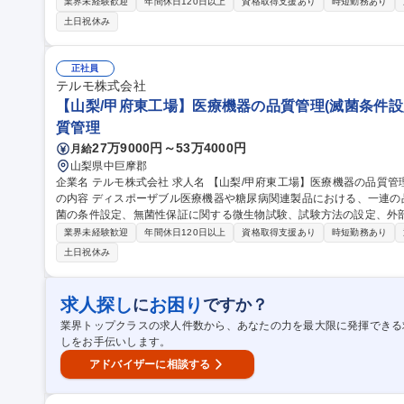
生産・在庫計画:SAPやMESなどのシステムを活用した需給調整 (2)
業界未経験歓迎
年間休日120日以上
資格取得支援あり
時短勤務あり
ーとの連携、突発的な問題発生時の関係部署を巻き込んだ意思決定のリード
土日祝休み
産計画の最適化や、Excelベース業務の効率化・自動化の検討、最新S
使用しながら文章のやり取りができれば問題ありません。 募集職種 【山梨/甲府工場】物流課 生産管理(物流管
理・生産計画)/医療機器メーカー
正社員
テルモ株式会社
【山梨/甲府東工場】医療機器の品質管理(滅菌条件設定
質管理
27万9000円～53万4000円
月給
山梨県中巨摩郡
企業名 テルモ株式会社 求人名 【山梨/甲府東工場】医療機器の品質管理(滅菌条件設定/無菌性保証/監査対応) 仕事
の内容 ディスポーザブル医療機器や糖尿病関連製品における、一連
菌の条件設定、無菌性保証に関する微生物試験、試験方法の設定、外
【詳細】製品の無菌性保証に関する業務(滅菌条件の設定、線量測定、
業界未経験歓迎
年間休日120日以上
資格取得支援あり
時短勤務あり
ド滅菌に付随する滅菌残留物測定、電子線滅菌業務に関連する放射線
土日祝休み
チームで進捗や結果を確認し、相互に協力しながら進める環境です。
を支える重要な技術者として専門性を高められます。 募集職種 【山梨/甲府東工場】医療機器の品質管理(滅菌条
件設定/無菌性保証/監査対応)
求人探し
お困り
に
ですか？
業界トップクラスの求人件数から、あなたの力を最大限に発揮できる
しをお手伝いします。
アドバイザーに相談する