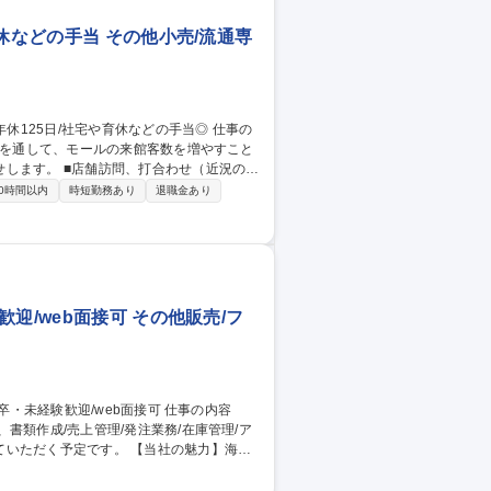
休などの手当 その他小売/流通専
策を通して、モールの来館客数を増やすこと
わせ（近況のヒ
たせ方や売り出し方を提案。売上や来館客
0時間以内
時短勤務あり
退職金あり
・実行、広告企画など）※例：地域特性を活
集・分析（売上、ポイント使用率などを分析
迎/web面接可 その他販売/フ
書類作成/売上管理/発注業務/在庫管理/ア
です。 【当社の魅力】海外
積し続けています。幅広いブランドからご依
募集背景】事業拡大による増員募集です。多