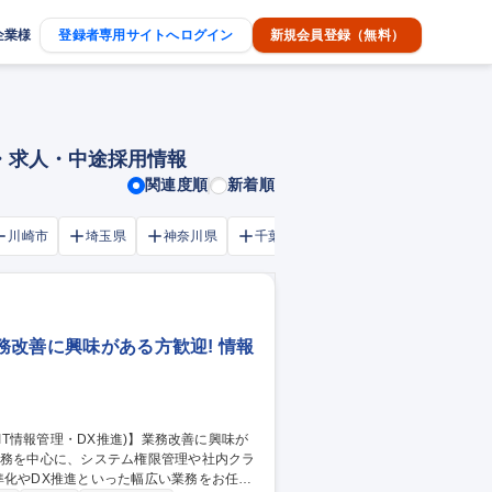
企業様
登録者専用サイトへログイン
新規会員登録（無料）
・求人・中途採用情報
関連度順
新着順
川崎市
埼玉県
神奈川県
千葉市
大阪府
千葉県
業務改善に興味がある方歓迎! 情報
準化やDX推進といった幅広い業務をお任せ