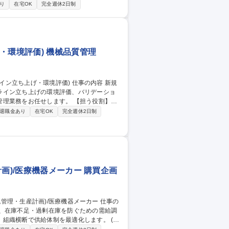
り
在宅OK
完全週休2日制
表・電話帳のメンテナンス、ストレスチェック
き等の実務は本社が担当するため、事業所内の
・環境評価) 機械品質管理
ライン立ち上げの環境評価、バリデーショ
任せします。 【担う役割】主
、既存ラインの製造衛生管理業務を担当予
退職金あり
在宅OK
完全週休2日制
ーティクルカウンター/エアーサンプラー/マ
上げに伴う試験方法立ち上げ、新棟立上げに
質管
画)/医療機器メーカー 購買企画
や、在庫不足・過剰在庫を防ぐための需給調
織横断で供給体制を最適化します。 (1)