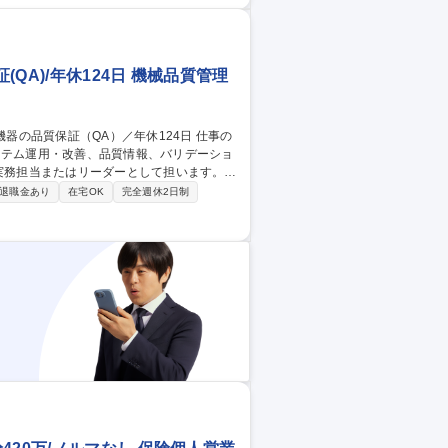
せて他事業や他店舗に活躍の場を移せるので
QA)/年休124日 機械品質管理
ステム運用・改善、品質情報、バリデーショ
を実務担当またはリーダーとして担います。
ステムの運用と改善を推進します。グロー
退職金あり
在宅OK
完全週休2日制
発・製造に携わることができるため、品質
イトとのコミュニケーション機会もあり、