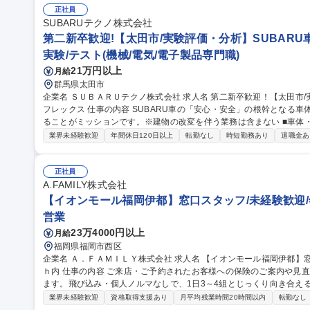
正社員
SUBARUテクノ株式会社
第二新卒歓迎!【太田市/実験評価・分析】SUBARU車
実験/テスト(機械/電気/電子製品専門職)
21万円以上
月給
群馬県太田市
企業名 ＳＵＢＡＲＵテクノ株式会社 求人名 第二新卒歓迎！【太田市/実験評価・分析】SUBARU車/完全週休二日/
フレックス 仕事の内容 SUBARU車の「安心・安全」の根幹となる車体や足回り部品の強度・耐久性評価を完遂す
ることがミッションです。※建物の改変を伴う業務は含まない ■車体
施・分析 ■実車を用いた応力計測やホイールの強度・剛性試験 ■試験準備（車両点検整備、部品交換、大型治具の
業界未経験歓迎
年間休日120日以上
転勤なし
時短勤務あり
退職金あ
設置等） ■外製車の構造調査、市場不具合部品の分解調査 入社後は
データまとめ等、段階的にスキルを習得。ゆくゆくはチームを牽引す
す。 募集職種 第二新卒歓迎！【太田市/実験評価・分析】SUBARU
正社員
A.FAMILY株式会社
【イオンモール福岡伊都】窓口スタッフ/未経験歓迎/年休
営業
23万4000円以上
月給
福岡県福岡市西区
企業名 Ａ．ＦＡＭＩＬＹ株式会社 求人名 【イオンモール福岡伊都】窓口スタッフ/未経験歓迎/年休120日/月残10
ｈ内 仕事の内容 ご来店・ご予約されたお客様への保険のご案内や見直し提案、集客イベントの企画等をお任せし
ます。飛び込み・個人ノルマなしで、1日3～4組とじっくり向き合える丁寧な接
業務をお任せします】 ◎来店されたお客様に対しての新規の保険提案
業界未経験歓迎
資格取得支援あり
月平均残業時間20時間以内
転勤なし
きや名義変更等の保全関係の業務 【来店数】1日あたり約3～4名ほど