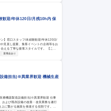
職種 【イオンモール
/年休120日/月残10h内 保
える丁寧な接客スタイルです。 【この
険提案や見直しの提案 ◎給付金請求等の書
退職金あり
名ほど来店されるため、1人1人に丁寧な対
範囲：無し 募集職種 【福岡
0ｈ内
設備担当)※異業界歓迎 機械生産
げ、および既存設備の改善・改良業務を遂行
向上に繋がる施策を推進する役割です。