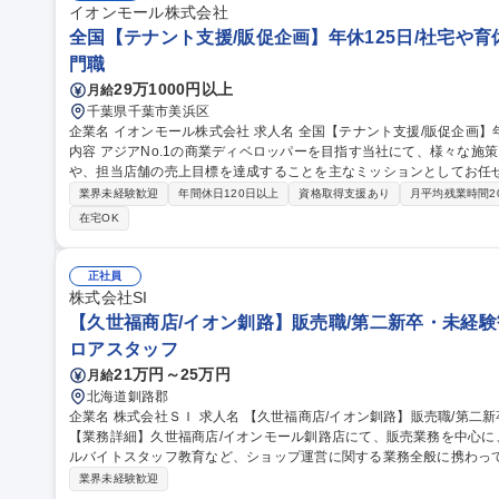
イオンモール株式会社
全国【テナント支援/販促企画】年休125日/社宅や育
門職
29万1000円以上
月給
千葉県千葉市美浜区
企業名 イオンモール株式会社 求人名 全国【テナント支援/販促企画】年休125日/社宅や育休などの手当◎ 仕事の
内容 アジアNo.1の商業ディベロッパーを目指す当社にて、様々な施
や、担当店舗の売上目標を達成することを主なミッションとしてお任せします。 ■店舗訪問、打合
アリング、改善提案）※例：売上情報や他店舗事例から、商品の目立
業界未経験歓迎
年間休日120日以上
資格取得支援あり
月平均残業時間2
情報も参考に、売上向上施策を考えます。 ■販促企画（イベント企画
在宅OK
かした、地域プレゼンス向上のためのイベント企画・実施 ■データ収
し、改善提案を考える） ■出店契約関連（賃金改定交渉など） 募集職種 全国【テナント支援/販促企画】年休125
日/社宅や育休などの手当◎
正社員
株式会社SI
【久世福商店/イオン釧路】販売職/第二新卒・未経験歓
ロアスタッフ
21万円～25万円
月給
北海道釧路郡
企業名 株式会社ＳＩ 求人名 【久世福商店/イオン釧路】販売職/第二新卒・未経験歓迎/web面接可 仕事の内容
【業務詳細】久世福商店/イオンモール釧路店にて、販売業務を中心に、
ルバイトスタッフ教育など、ショップ運営に関する業務全般に携わっていただく予定
ブランドをはじめ、多業界多業種店舗の経営ノウ ハウや、知識の蓄
業界未経験歓迎
頼と評価を 頂き、業界をリードするような存在になっています。 【