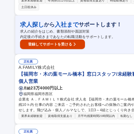
【詳細】■医療機器製造用新規設備の構想設計、導入、生産化 ■既存設
業界未経験歓迎
年間休日120日以上
資格取得支援あり
時短勤務あり
がる施策の立案、推進 【魅力】生産性の高い最先端設備の設計から
土日祝休み
ど幅広くものづくりに関わり、トータルなスキルを習得できます。も
す。 ※設備メーカーへの外出や出張が年に数回あります。 募集職種 【山梨/甲府工場】機械設計・生産技術(医療
機器製造設備担当)※異業界歓迎
求人探し
入社まで
から
サポートします！
求人の紹介をはじめ、書類添削や面談対策
内定後の手続きまであなたの転職活動をサポートします。
登録してサポートを受ける
正社員
A.FAMILY株式会社
【福岡市・木の葉モール橋本】窓口スタッフ/未経験歓迎/
個人営業
23万4000円以上
月給
福岡県福岡市西区
企業名 Ａ．ＦＡＭＩＬＹ株式会社 求人名 【福岡市・木の葉モール橋本】窓口スタッフ/未経験歓迎/年休120日/月
残10ｈ内 仕事の内容 ご来店・ご予約されたお客様への保険のご案内や見直し提案、集客イベントの企画等をお任
せします。飛び込み・個人ノルマなしで、1日3～4組とじっくり向き合える
うな業務をお任せします】 ◎来店されたお客様に対しての新規の保険
業界未経験歓迎
資格取得支援あり
月平均残業時間20時間以内
転勤なし
手続きや名義変更等の保全関係の業務 【来店数】1日あたり約3～4名
が可能な環境です。 【取り扱う保険商品】アフラック社の保険商品のみ 変更の範囲：
木の葉モール橋本】窓口スタッフ/未経験歓迎/年休120日/月残10ｈ内
正社員