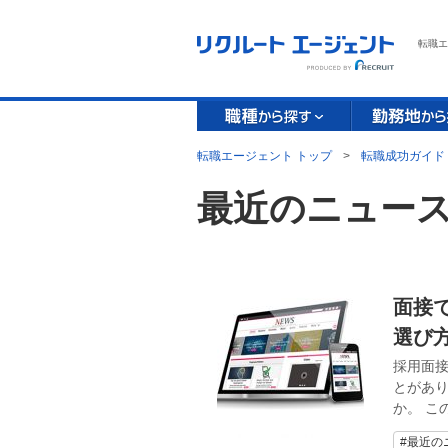
転職エ
転職エージェント トップ
>
転職成功ガイド
最近のニュー
面接
選び
採用面
とがあ
か。 こ
#最近の