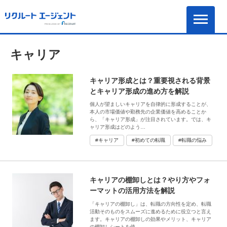
キャリア
キャリア形成とは？重要視される背景
とキャリア形成の進め方を解説
個人が望ましいキャリアを自律的に形成することが、
本人の市場価値や勤務先の企業価値を高めることか
ら、「キャリア形成」が注目されています。では、キ
ャリア形成はどのよう…
#キャリア
#初めての転職
#転職の悩み
キャリアの棚卸しとは？やり方やフォ
ーマットの活用方法を解説
「キャリアの棚卸し」は、転職の方向性を定め、転職
活動そのものをスムーズに進めるために役立つと言え
ます。キャリアの棚卸しの効果やメリット、キャリア
の棚卸しシートを使…