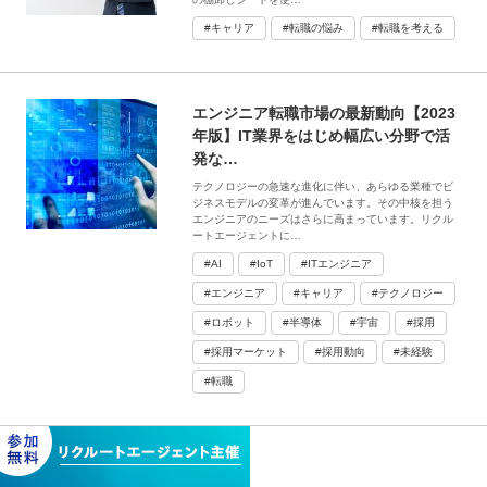
#キャリア
#転職の悩み
#転職を考える
エンジニア転職市場の最新動向【2023
年版】IT業界をはじめ幅広い分野で活
発な…
テクノロジーの急速な進化に伴い、あらゆる業種でビ
ジネスモデルの変革が進んでいます。その中核を担う
エンジニアのニーズはさらに高まっています。リクル
ートエージェントに…
#AI
#IoT
#ITエンジニア
#エンジニア
#キャリア
#テクノロジー
#ロボット
#半導体
#宇宙
#採用
#採用マーケット
#採用動向
#未経験
#転職