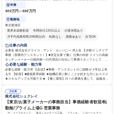
ップも可能です。
年俸
400万円～600万円
勤務地
東京都港区
業界未経験歓迎
年間休日120日以上
介護休暇あり
月平均残業時間20時間以内
転勤なし
退職金あり
在宅OK
育休あり
完全週休2日制
インセンティブあり
交通費支給
仕事の内容
駅近5分以内
土日祝休み
企業名 株式会社クライス・アンド・カンパニー 求人名 【汐留/インテリア
事務（部署内アシスタント）】■安定企業で働く 仕事の内容 ドイツの高級
キッチンメーカーの国内唯一の代理店の当社にて事務スタッフとして、部
署内の事務業務全般をお任せいたします。 裁量を持って働いていただける
必要な経験・能力等
ため、スキルアップも可能です。 【部署内の事務業務全般】 ■サンプルの
必要な経験・能力等 【必須】■事務・アシスタントのご経験が３年以上有
仕分け・整理 ■電話応対 ■書類作成（会議資料、お客様宛請求書、支払書
る方 【歓迎】■建築業界経験 ★臨機応変に動くことが好きな方におススメ
類を取りまとめて経理へ提出等） ■ショールームアテンド・運営・予約業
★スキルアップも可能です★ 【働く環境】日々の業務を通じて、組織全体
務 ■広報・PR業務のアシスタント（SNS投稿補助、資料作成など） ■納品
のサポートを行い、成果を実感できる仕事です。また、コミュニケーショ
時の取扱説明書作成・送付（キッチン、機器等の商品） 募集職種 【汐留/
ンスキルや問題解決能力が磨かれ、キャリアアップのチャンスも豊富。チ
インテリア事務（部署内アシスタント）】■安定企業で働く
正社員
ームとの協力や新しいアイデアを活かす場もあり、やりがいを感じながら
株式会社シュクレイ
働けます。 【歓迎】 ■インテリアの業界のご経験が有る方■PCの作業に慣
れている方 学歴・資格 学歴：大学院 大学 高専 短大 専修学校 語学力： 資
【東京/お菓子メーカーの事務担当】事務経験者歓迎/転
格：
勤無/プライム上場G 営業事務
「ザ・メープルマニア」「東京ミルクチーズ工場」「フランセ」「バターバトラー」