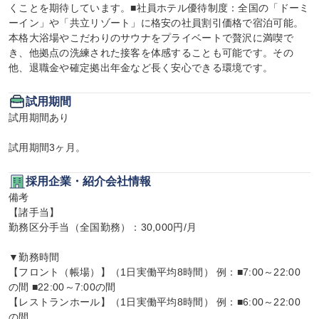
くことを期待しています。■社員ホテル優待制度：全国の「ドーミ
ーイン」や「共立リゾート」に格安の社員割引価格で宿泊可能。
本格大浴場やこだわりのサウナをプライベートで贅沢に満喫で
き、他拠点の洗練された接客を体感することも可能です。その
他、退職金や確定拠出年金など長く安心できる環境です。
試用期間
試用期間あり

試用期間3ヶ月。
採用企業・紹介会社情報
備考

【諸手当】

勤務区分手当（全国勤務）：30,000円/月

▼勤務時間

【フロント（帳場）】（1日実働平均8時間） 例：■7:00～22:00
の間 ■22:00～7:00の間

【レストランホール】（1日実働平均8時間） 例：■6:00～22:00
の間
