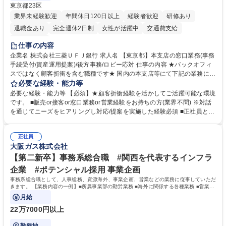
東京都23区
業界未経験歓迎
年間休日120日以上
経験者歓迎
研修あり
退職金あり
完全週休2日制
女性が活躍中
交通費支給
土日祝休み
仕事の内容
企業名 株式会社三菱ＵＦＪ銀行 求人名 【東京都】本支店の窓口業務(事務
手続受付/資産運用提案)/後方事務/ロビー応対 仕事の内容 ★バックオフィ
スではなく顧客折衝を含む職種です★ 国内の本支店等にて下記の業務に従
事していただきます。 ■窓口/後方/ロビーにて事務手続等の受付・オペレ
必要な経験・能力等
ーション、お客様対応 ■窓口にて、ご来店された個人のお客様に対して金
必要な経験・能力等 【必須】★顧客折衝経験を活かしてご活躍可能な環境
融商品のご提案 ■効率的な事務運用の検討・構築等 ≪業務紹介：ご応募前
です。 ■販売or接客or窓口業務or営業経験をお持ちの方(業界不問) ※対話
に必ずご覧ください≫ ※記事 https://www.mysite.bk.mufg.jp/career/circle/
を通じてニーズをヒアリングし対応/提案を実施した経験必須 ■正社員とし
article17/ ※動画 https://youtu.be/H-S7HaJqqbg 募集職種 【東京都】本支
ての就業経験1年以上 【歓迎】■金融業界での就業経験■銀行での預金為替
店の窓口業務(事務手続受付/資産運用提案)/後方事務/ロビー応対
事務経験 ■金融商品の提案・販売経験 ≪魅力≫研修やOJT環境が整ってい
正社員
るので安心して入行いただけます。 幅広いキャリアの選択肢があり、公募
大阪ガス株式会社
や社内副業等を活用し、 一人ひとりが挑戦できるカルチャーが浸透してい
ます。 学歴・資格 学歴：大学院 大学 高専 短大 専修学校 高校 語学力：
【第二新卒】事務系総合職 #関西を代表するインフラ
資格：
企業 #ポテンシャル採用 事業企画
事務系総合職として、人事総務、資源海外、事業企画、営業などの業務に従事していただ
きます。 【業務内容の一例】■所属事業部の勤労業務 ■海外に関係する各種業務 ■営業部
門の企画スタッフ、ルート営業
月給
22万7000円以上