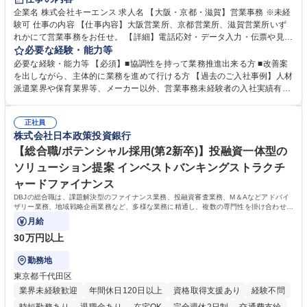
企業名 株式会社キーエンス 求人名 【大阪・京都・滋賀】営業事務 ※未経
験可 仕事の内容 【仕事内容】大阪営業所、京都営業所、滋賀営業所いず
れかにて営業事務をお任せ。 【詳細】電話応対・データ入力・伝票や見積
の作成・カタログ送付・来客対応・営業所内で発生する事務業務や業務改
必要な経験・能力等
善をお任せ。 【教育制度】ご入社後、育成担当とペアになりながらOJTに
必要な経験・能力等 【必須】■協調性を持って業務推進出来る方 ■改善案
て業務を覚えていただくことが可能です。業務システムがきちんと構築さ
を出しながら、主体的に業務を進めて行ける方 【過去のご入社事例】人材
れているため、スムーズに仕事に慣れることができる環境です。また、
派遣業界や保育業界等、メーカー以外、営業事務未経験者の入社実績有
「チームで成果を出す文化」があり、良いやり方を積極的に共有しながら
【当社の事務職について】単なる事務ではなく主体性を発揮したサポート
常に改善を目指す風土のため、安心して業務に取り組んでいただけます。
により、キーエンスの付加価値向上に貢献します。ベースの定型業務に加
募集職種 【大阪・京都・滋賀】営業事務 ※未経験可
正社員
えて、お客様や社員の状況に合わせ、能動的なサポート、改善の動きも期
株式会社日本政策投資銀行
待され。組織を支えるスペシャリストとして、チームに貢献し、結果的に
社員から頼られる存在になることができます。平均19:30の退勤以降の業
【総合職/ポテンシャル採用(第2新卒)】投融資一体型の
務の持ち帰りも禁止されており、メリハリのある働き方となります。 学
ソリューション提案 インベストバンキングストラクチ
歴・資格 学歴：大学院 大学 高専 短大 語学力： 資格：
ャードファイナンス
DBJの総合職は、課題解決型のファイナンス業務、投融資審査業務、M＆Aなどアドバイ
ザリー業務、地域戦略企画業務など、多様な業務に精通し、複数の専門性を掛け合わせて
広く社会に貢献していく職種です。
月給
30万円以上
勤務地
東京都千代田区
業界未経験歓迎
年間休日120日以上
資格取得支援あり
経験不問