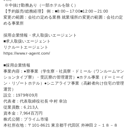
 ※中抜け勤務あり（一部ホテルを除く）

【予約販売/総務経理】 例：■8:00～17:00■12:00～21:00

変更の範囲：会社の定める業務 就業場所の変更の範囲：会社の定
める事業所

採用企業情報・求人取扱いエージェント

■求人取扱いエージェント

リクルートエージェント

https://www.r-agent.com/

■採用企業情報

事業内容：●寮事業（学生寮・社員寮・ドミール（ワンルームマン
ションタイプ寮）・受託寮の管理運営）●ホテル事業（ドーミーイ
ン・リゾートホテル）●シニアライフ事業（高齢者向け住宅の管理
運営）

設立：1979年09月

代表者：代表取締役社長 中村 幸治

従業員数：6,213人

資本金：7,964百万円

株式公開：プライム市場

本社所在地：〒101-8621 東京都千代田区 外神田２－１８－８
