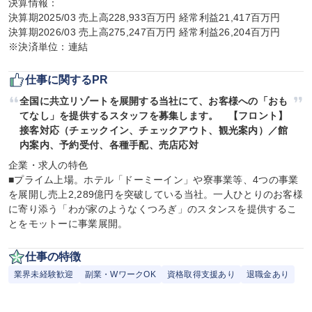
決算情報：

決算期2025/03 売上高228,933百万円 経常利益21,417百万円

決算期2026/03 売上高275,247百万円 経常利益26,204百万円

※決済単位：連結
仕事に関するPR
全国に共立リゾートを展開する当社にて、お客様への「おも
てなし」を提供するスタッフを募集します。　【フロント】
接客対応（チェックイン、チェックアウト、観光案内）／館
内案内、予約受付、各種手配、売店応対
企業・求人の特色

■プライム上場。ホテル「ドーミーイン」や寮事業等、4つの事業
を展開し売上2,289億円を突破している当社。一人ひとりのお客様
に寄り添う「わが家のようなくつろぎ」のスタンスを提供するこ
とをモットーに事業展開。
仕事の特徴
業界未経験歓迎
副業・WワークOK
資格取得支援あり
退職金あり