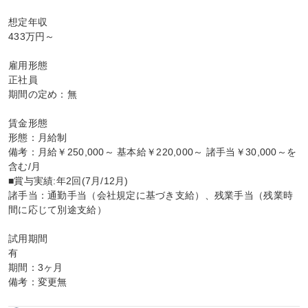
想定年収

433万円～

雇用形態

正社員

期間の定め：無

賃金形態

形態：月給制

備考：月給￥250,000～ 基本給￥220,000～ 諸手当￥30,000～を
含む/月

■賞与実績:年2回(7月/12月)

諸手当：通勤手当（会社規定に基づき支給）、残業手当（残業時
間に応じて別途支給）

試用期間

有

期間：3ヶ月

備考：変更無