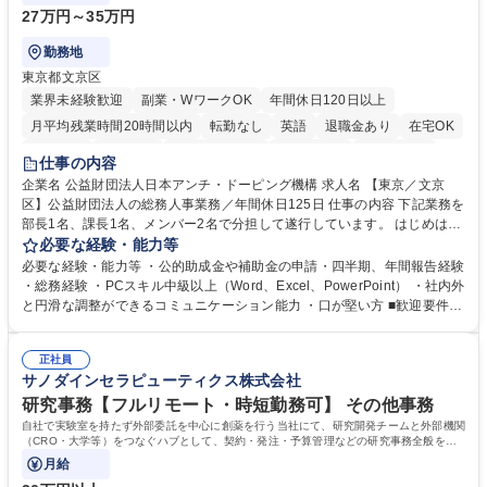
27万円～35万円
勤務地
東京都文京区
業界未経験歓迎
副業・WワークOK
年間休日120日以上
月平均残業時間20時間以内
転勤なし
英語
退職金あり
在宅OK
賞与あり
育休あり
完全週休2日制
交通費支給
土日祝休み
仕事の内容
食事補助あり
企業名 公益財団法人日本アンチ・ドーピング機構 求人名 【東京／文京
区】公益財団法人の総務人事業務／年間休日125日 仕事の内容 下記業務を
部長1名、課長1名、メンバー2名で分担して遂行しています。 はじめは担
当者として業務を覚えていただき、ゆくゆくはリーダーやマネージャーポ
必要な経験・能力等
ジションとして活躍いただくことを期待しています。 【総務・人事グルー
必要な経験・能力等 ・公的助成金や補助金の申請・四半期、年間報告経験
プの業務内容】 ・人事制度関連 ・採用活動 ・教育研修の企画、実行 ・勤
・総務経験 ・PCスキル中級以上（Word、Excel、PowerPoint） ・社内外
怠管理 ・官公庁への各種提出 ・法定の会議運営（評議員会、理事会） ・
と円滑な調整ができるコミュニケーション能力 ・口が堅い方 ■歓迎要件
コンプライアンス ・内部規程やルールの管理、整備、文書管理 ・契約関
・採用業務経験 ・英語に抵抗がない方 ・営業経験 学歴・資格 学歴：大学
連 ・衛生管理 ・防災関連・公的助成金の管理・オフィス、ファシリティ
院 大学 高専 短大 専修学校 高校 語学力： 資格：
管理 ・福利厚生関連 ・職員からの問合せ、相談対応 ・その他日常の総務
正社員
サノダインセラピューティクス株式会社
業務全般 募集職種 【東京／文京区】公益財団法人の総務人事業務／年間
休日125日
研究事務【フルリモート・時短勤務可】 その他事務
自社で実験室を持たず外部委託を中心に創薬を行う当社にて、研究開発チームと外部機関
（CRO・大学等）をつなぐハブとして、契約・発注・予算管理などの研究事務全般をお
任せします。
月給