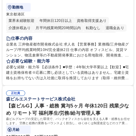
勤務地
東京都港区
業界未経験歓迎
年間休日120日以上
資格取得支援あり
介護休暇あり
月平均残業時間20時間以内
転勤なし
退職金あり
在宅OK
賞与あり
育休あり
完全週休2日制
交通費支給
仕事の内容
駅近5分以内
土日祝休み
寮・社宅あり
企業名 三井物産都市開発株式会社 求人名 【営業事務】業務職/三井物産グ
ループ/平均残業時間10H/完全週休2日 仕事の内容 オフィスビル、賃貸マ
ンション、物流倉庫等の不動産開発事業における用地取得、開発推進、賃
貸運営、売却、仲介・活用提案等を行う営業部門において事務業務を担当
必要な経験・能力等
いただきます。 【詳細】・契約書管理、契約書製本、捺印対応、ファイリ
必要な経験・能力等 【必須条件】■学歴：4年制大学卒業以上【歓迎】■宅
ング、登記簿取得、調書取得・支払業務（各種費用支払、支払管理、請
建士資格保有者※応募に際し必須としている資格はありません。宅建士資
求・支払データ登録、取引先マスター申請対応）・予算作成及び予実管
格をお持ちでない方は入社後に取得を推奨しております（取得・維持費用
理・各種稟議書、報告書作成業務・各種台帳管理、交際費・会議費支払報
の一部補助あり） 【求める人物像】 ・向学心豊かで、主体的に行動でき
告書作成及び月次管理・部内総務庶務全般 など※※配属先によっては上記
る方。 ・社内外の多様な関係者と協調して業務を進められるコミュニケー
の他に担当頂く業務が発生する場合があります。 募集職種 【営業事務】
正社員
ション力がある方。 ・チャレンジを厭わず、粘り強く業務に取り組める
森ビルエステートサービス株式会社
業務職/三井物産グループ/平均残業時間10H/完全週休2日
方。多様な関係者と謙虚に信頼関係を構築でき、期限を意識したスケジュ
ール管理が出来る方。※将来的に他部署（営業部門、コーポレート部門）
【森ビルG】人事・総務 賞与5ヶ月 年休120日 残業少な
へのジョブローテーションの可能性があります。 学歴・資格 学歴：大学
め リモート可 福利厚生/労務/給与管理人事
院 大学 語学力： 資格：宅地建物取引士
森ビルグループの安定した環境で、バックオフィスから会社を支える人事・総務をお任せ
します。 労務と総務の業務をバランスよく担当し、ゆくゆくは制度改定などのコア業務
にも挑戦できる、やりがいある環境です。
月給