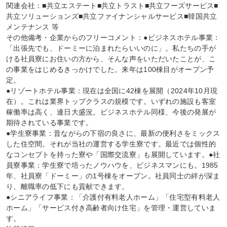
関連会社：■共立エステート■共立トラスト■共立フーズサービス■
共立ソリューションズ■共立ファイナンシャルサービス■韓国共立
メンテナンス 等

その他備考・企業からのフリーコメント：●ビジネスホテル事業：
「出張先でも、ドーミーに泊まれたらいいのに」。私たちの手が
ける社員寮にお住いの方から、そんな声をいただいたことが、こ
の事業をはじめるきっかけでした。来年は100棟目がオープン予
定。

●リゾートホテル事業：現在は全国に42棟を展開（2024年10月現
在）。これは業界トップクラスの規模です。いずれの施設も客室
稼働率は高く、連日大盛況。ビジネスホテル同様、今後の発展が
期待されている事業です。

●学生寮事業：昔ながらの下宿の良さに、最新の便利さをミックス
した住空間。それが当社の運営する学生寮です。最近では個性的
なコンセプトを持った寮や「国際交流寮」も展開しています。●社
員寮事業：学生寮で培ったノウハウを、ビジネスマンにも。1985
年、社員寮「ドーミー」の1号棟をオープン。社員同士の絆が深ま
り、離職率の低下にも貢献できます。

●シニアライフ事業：「介護付有料老人ホーム」「住宅型有料老人
ホーム」「サービス付き高齢者向け住宅」を管理・運営していま
す。
