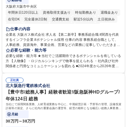
勤務地
大阪府大阪市中央区
年間休日120日以上
資格取得支援あり
時短勤務あり
退職金あり
在宅OK
完全週休2日制
交通費支給
駅近5分以内
土日祝休み
服装自由
第二新卒歓迎
寮・社宅あり
食事補助あり
仕事の内容
企業名 大阪ガス株式会社 求人名 【第二新卒】事務系総合職 #関西を代表
するインフラ企業 #ポテンシャル採用 仕事の内容 事務系総合職として、
人事総務、資源海外、事業企画、営業などの業務に従事していただきま
す。 【業務内容の一例】■所属事業部の勤労業務 ■海外に関係する各種業
必要な経験・能力等
務 ■営業部門の企画スタッフ、ルート営業 【キャリアパス】入社後の配属
必要な経験・能力等 ★当社でご活躍期待できるポテンシャルを有している
ポジションで一定期間ご活躍頂いた後、本人の適性及び将来のキャリアを
方 【人物像】・ロジカルシンキングで物事を捉えられる ・社内及び社外
鑑みてジョブローテーションを行います。 【育成】OJTでの現場育成や研
関係者と円滑なコミュニケーションを図れる ■2024年度から2026年度ま
修カリキュラムを通じて、Daigasグループの業務で必要となる知識につい
での3ヵ年を対象とする「Daigasグループ中期経営計画2026」を策定しま
て学んでいただきます。 募集職種 【第二新卒】事務系総合職 #関西を代
した。https://www.osakagas.co.jp/company/press/pr2024/1777576_564
表するインフラ企業 #ポテンシャル採用
正社員
72.html ■エネルギーセキュリティの不安定化や気候変動による自然災害の
北大阪急行電鉄株式会社
甚大化など、これまで以上に社会課題解決の重要性が高まっています。
「未来の日常」の創造に向けて持続可能な社会の実現に貢献してまいりま
【豊中市/総務人事】経験者歓迎!/阪急阪神HDグループ/
す。 学歴・資格 学歴：大学院 大学 語学力： 資格：
年休124日 総務
当社にて採用関係業務、人材育成業務を中心に、中期経営計画・予算等の管理、設備投資
計画等の策定、さらに社内の重要会議の運営等、経営の根幹となる幅広い総務人事業務全
般を担当していただきます。
月給
30万円～38万円