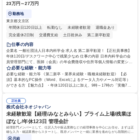
23万円～27万円
勤務地
東京都文京区
年間休日120日以上
転勤なし
未経験者歓迎
退職金あり
完全週休2日制
交通費支給
土日祝休み
第二新卒歓迎
仕事の内容
企業名 一般社団法人日本内科学会 求人名 第二新卒歓迎！【正社員事務】
年休120日/デスクワーク中心で残業少なめ 仕事の内容 日本内科学会の会
員管理部門にて、医師（会員）の年会費徴収や住所等個人情報の変更シス
テム入力、電話・FAX対応をお任せします。将来的には、各種委員会の運
必要な経験・能力等
営事務局業務などにも幅広く携わっていただきます。 【会員管理・データ
必要な経験・能力等 《第二新卒・業界未経験・職種未経験歓迎》 【必
入力業務】 ・医師（会員）の住所変更、個人情報のシステム登録・更新
須】基本的なPC操作（Word、Excelによるデータ入力やメール対応等）
・年会費の徴収管理や入金データの照合確認 【問い合わせ対応】 ・会員
ができる方 【魅力点】 ・年休120日以上に加え、9時～17時の「実働7時
（医師）からの電話、FAX、ネット申請に伴う相談受付 ・複雑な案件のへ
間勤務」で残業も少なくワークライフバランスは抜群です。 【将来的な業
のエスカレーション・連携対応 募集職種 第二新卒歓迎！【正社員事務】
務（各種委員会運営）】 ・学会内における各種委員会のスケジュール調
年休120日/デスクワーク中心で残業少なめ
正社員
整、資料作成、当日の運営サポート 学歴・資格 学歴：大学院 大学 語学
株式会社ネオジャパン
力： 資格：
未経験歓迎【経理/みなとみらい】プライム上場/残業ほ
ぼなし/年休123日 管理会計
経理部門メンバーとして、仕訳入力や振込業務などの経理事務を中心にお任せ。まずは正
確な入力・確認業務からスタートし、既存メンバーと一緒に業務を進めながら段階的に経
理知識を身につけていただきます。
月給