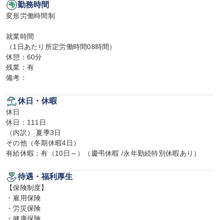
勤務時間
変形労働時間制

就業時間

（1日あたり所定労働時間08時間）

休憩：60分

残業：有

備考：
休日・休暇
休日

休日：111日

（内訳） 夏季3日

その他（冬期休暇4日）

有給休暇：有（10日～）（慶弔休暇 /永年勤続特別休暇あり）
待遇・福利厚生
【保険制度】

・雇用保険

・労災保険

・健康保険
