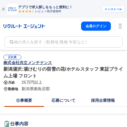
アプリで求人探しをもっと便利に！
インストール
レビュー高評価
無料
会員ログイン
他の求人を探す（勤務地 職種 年収など）
正社員
株式会社共立メンテナンス
新潟湯沢:湯けむりの宿雪の花/ホテルスタッフ 東証プライ
ム上場 フロント
25万円以上
月給
新潟県南魚沼郡
勤務地
仕事概要
応募について
採用企業情報
仕事内容