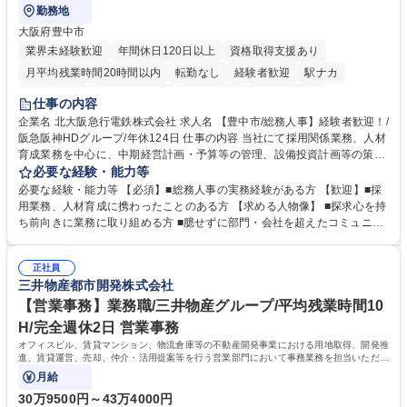
勤務地
大阪府豊中市
業界未経験歓迎
年間休日120日以上
資格取得支援あり
月平均残業時間20時間以内
転勤なし
経験者歓迎
駅ナカ
退職金あり
完全週休2日制
交通費支給
駅近5分以内
仕事の内容
土日祝休み
服装自由
昼食補助あり
食事補助あり
企業名 北大阪急行電鉄株式会社 求人名 【豊中市/総務人事】経験者歓迎！/
阪急阪神HDグループ/年休124日 仕事の内容 当社にて採用関係業務、人材
育成業務を中心に、中期経営計画・予算等の管理、設備投資計画等の策
定、さらに社内の重要会議の運営等、経営の根幹となる幅広い総務人事業
必要な経験・能力等
務全般を担当していただきます。 【主な業務内容】 ■採用関係業務および
必要な経験・能力等 【必須】■総務人事の実務経験がある方 【歓迎】■採
人材育成(社員研修)業務の推進 ■中期経営計画および予算等の管理 ■設備
用業務、人材育成に携わったことのある方 【求める人物像】 ■探求心を持
投資計画等の策定 ■社内の重要会議の運営 ■その他総務人事業務全般 【入
ち前向きに業務に取り組める方 ■臆せずに部門・会社を超えたコミュニケ
社後】入社後は採用や育成をメインに担当し将来的には経営根幹に関わる
ーションの取れる方 ■自分で考えて行動のできる方 ■第二の創業期を迎え
総務人事業務全般へ幅広く従事していただきます。 募集職種 【豊中市/総
る当社で組織の次代を担うネクスト人材として長期的に成長したい方 ■周
務人事】経験者歓迎！/阪急阪神HDグループ/年休124日
正社員
囲のメンバーと協調しつつ主体性を持って能動的に業務を推進できる方 学
三井物産都市開発株式会社
歴・資格 学歴：大学院 大学 高専 短大 専修学校 高校 語学力： 資格：
【営業事務】業務職/三井物産グループ/平均残業時間10
H/完全週休2日 営業事務
オフィスビル、賃貸マンション、物流倉庫等の不動産開発事業における用地取得、開発推
進、賃貸運営、売却、仲介・活用提案等を行う営業部門において事務業務を担当いただき
ます。
月給
30万9500円～43万4000円