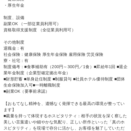
・厚生年金

制度、設備

副業OK （一部従業員利用可）

資格取得支援制度 （全従業員利用可）

その他制度

退職金：有

社会保険：健康保険 厚生年金保険 雇用保険 労災保険

寮・社宅：有

制度備考：■食事補助有（200円～300円／1食）■昇給年1回 ■退企
業年金制度（企業型確定拠出年金）

■財形貯蓄 ■単身赴任制度 ■制服貸与 ■社員ホテル優待制度 ■団体
生命保険加入可■一時離職制度

■副業OK（要事前承認）

【おもてなし精神を、遺憾なく発揮できる最高の環境が整ってい
ます】

■裁量を持って体現するホスピタリティ：相手の状況を深く察した
美しい言葉遣いや細やかな気配り、正しい所作といった「真のホ
スピタリティ」を現場で存分に活かし、お客様を魅了していただ