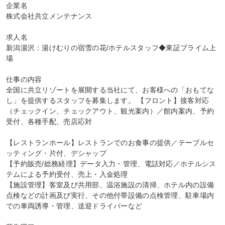
企業名

株式会社共立メンテナンス

求人名

新潟湯沢：湯けむりの宿雪の花/ホテルスタッフ◆東証プライム上
場

仕事の内容

全国に共立リゾートを展開する当社にて、お客様への「おもてな
し」を提供するスタッフを募集します。 【フロント】接客対応
（チェックイン、チェックアウト、観光案内）／館内案内、予約
受付、各種手配、売店応対

【レストランホール】レストランでのお食事の提供／テーブルセ
ッティング・片付、デシャップ

【予約販売/総務経理】データ入力・管理、電話対応／ホテルシス
テムによる予約受付、売上・入金処理

【施設管理】客室及び共用部、温浴施設の清掃、ホテル内の設備
点検などの計画及び実行、その他付帯設備の点検管理、駐車場内
での車両誘導・管理、送迎ドライバーなど
