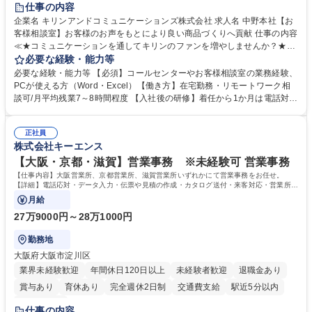
仕事の内容
企業名 キリンアンドコミュニケーションズ株式会社 求人名 中野本社【お
客様相談室】お客様のお声をもとにより良い商品づくりへ貢献 仕事の内容
≪★コミュニケーションを通してキリンのファンを増やしませんか？★≫
お客様のお声をより良い商品づくりに活かしていく上で、窓口となるお客
必要な経験・能力等
様相談室でのお仕事です。 日々お客様からいただくキリングループへのご
必要な経験・能力等 【必須】コールセンターやお客様相談室の業務経験、
意見を、企業活動に活かしています。お客様からの声に迅速かつ誠意をも
PCが使える方（Word・Excel）【働き方】在宅勤務・リモートワーク相
って対応、情報提供するとともにグループ内活動に反映しています。 【具
談可/月平均残業7～8時間程度 【入社後の研修】着任から1か月は電話対応
体的には】電話応対、メール、お手紙対応、ご指摘品調査報告書作成、有
のOJTを中心に実施し、電話対応に慣れた段階でメール・手紙のOJTを実
人チャットボット対応など。 【1日の対応件数】■電話：月間一人当たり
施する予定です。独り立ち以降もしっかりフォローする体制を整えていま
平均100件前後■メール・手紙：同上40件前後 募集職種 中野本社【お客様
正社員
すのでご安心ください。 【当社について】キリングループの広報機能を担
株式会社キーエンス
相談室】お客様のお声をもとにより良い商品づくりへ貢献
う会社として、お客様との出会いを大切にし、磨き上げたホスピタリティ
を込めてコミュニケーションをとりながら広報関連業務を行っておりま
【大阪・京都・滋賀】営業事務 ※未経験可 営業事務
す。 学歴・資格 学歴：大学院 大学 高専 短大 専修学校 高校 語学力： 資
【仕事内容】大阪営業所、京都営業所、滋賀営業所いずれかにて営業事務をお任せ。
格：
【詳細】電話応対・データ入力・伝票や見積の作成・カタログ送付・来客対応・営業所内
で発生する事務業務や業務改善をお任せ。
月給
27万9000円～28万1000円
勤務地
大阪府大阪市淀川区
業界未経験歓迎
年間休日120日以上
未経験者歓迎
退職金あり
賞与あり
育休あり
完全週休2日制
交通費支給
駅近5分以内
土日祝休み
仕事の内容