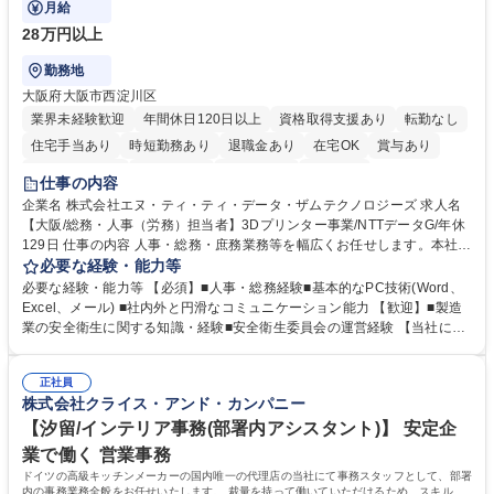
月給
28万円以上
勤務地
大阪府大阪市西淀川区
業界未経験歓迎
年間休日120日以上
資格取得支援あり
転勤なし
住宅手当あり
時短勤務あり
退職金あり
在宅OK
賞与あり
完全週休2日制
交通費支給
土日祝休み
服装自由
仕事の内容
企業名 株式会社エヌ・ティ・ティ・データ・ザムテクノロジーズ 求人名
【大阪/総務・人事（労務）担当者】3Dプリンター事業/NTTデータG/年休
129日 仕事の内容 人事・総務・庶務業務等を幅広くお任せします。本社コ
ーポレート部門と連携しながら、決められた業務だけではなく、社員や現
必要な経験・能力等
場を支えるバックオフィス担当として状況に応じて柔軟に対応いただくこ
必要な経験・能力等 【必須】■人事・総務経験■基本的なPC技術(Word、
とを期待します。 【詳細】■入退社手続き、社員情報管理■入社時オリエ
Excel、メール) ■社内外と円滑なコミュニケーション能力 【歓迎】■製造
ンテーションの実施■勤怠・各種申請内容の確認■採用業務のサポート■来
業の安全衛生に関する知識・経験■安全衛生委員会の運営経験 【当社につ
客・電話対応 ■郵便物の受領・発送・管理■オフィス設備・備品管理■建
いて】 ◎設立したばかりの会社であり、一緒に企業を立ち上げ・拡大しよ
物・設備修繕の手配及び業者対応■押印・契約書管理等の庶務業務■安全衛
うという意欲のある方を求めています。 ◎経営に近い立場で幅広くキャリ
生に関する業務等■健康診断、産業医面談、休職・復職手続き等の労務サ
正社員
アが磨けます。 ◎NTTデータグループであり福利厚生は充実しているとと
株式会社クライス・アンド・カンパニー
ポート■社内ルールの運用・各種社内案内■その他、拠点運営に関わる管理
もに、働き方改革も推進しています。 学歴・資格 学歴：大学院 大学 高専
部門業務 募集職種 【大阪/総務・人事（労務）担当者】3Dプリンター事
短大 専修学校 語学力： 資格：
【汐留/インテリア事務(部署内アシスタント)】 安定企
業/NTTデータG/年休129日
業で働く 営業事務
ドイツの高級キッチンメーカーの国内唯一の代理店の当社にて事務スタッフとして、部署
内の事務業務全般をお任せいたします。 裁量を持って働いていただけるため、スキルア