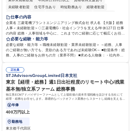
業界未経験歓迎
年間休日120日以上
資格取得支援あり
未経験者歓迎
住宅手当あり
時短勤務あり
経験者歓迎
退職金あり
在宅OK
賞与あり
完全週休2日制
交通費支給
仕事の内容
駅近5分以内
土日祝休み
服装自由
寮・社宅あり
食事補助あり
企業名 三菱電機プラントエンジニアリング株式会社 求人名 【大阪】総務
人事＜未経験歓迎＞◇三菱電機G・社会インフラを支える/年休127日 仕事
の内容 総務・人事領域を中心に、これまでのご経験に応じて幅広くお任せ
します。 ＜具体的には＞ ・総務/人事労務（給与・社保・勤怠管理など）
必要な経験・能力等
・採用・教育研修 ・福利厚生運用 など ※基本的には事務所勤務ですが、
必要な経験・能力等 ＜職種未経験歓迎・業界未経験歓迎＞ ～総務、人事
採用や教育等の業務内容により、関西圏以外への日帰り・宿泊を伴う国内
のご経験が無い方でも、意欲のある方であれば未経験OK～ ■歓迎条件：総
出張もございます。 ※担当業務を持ちつつ、お互いに助け合いながら、総
務、人事のご経験をお持ちの方（業界不問） ■求める人物像：・社内外の
務部という組織として協力しながら進める体制です。 募集職種 【大阪】
関係各部門との調整を率先して行い、業務を円滑に遂行できる協調性やコ
総務人事＜未経験歓迎＞◇三菱電機G・社会インフラを支える/年休127日
ミュニケーション能力を持っている方 ・人事総務領域に興味がありゼネラ
正社員
リスト志向をお持ちの方 学歴・資格 学歴：大学院 大学 語学力： 資格：
STJAdvisorsGroupLimited日本支社
東京【経理・総務】週1日出社程度のリモート中心/残業
基本無/独立系ファーム 総務事務
独立系ECMアドバイザリーファームとして上場前後の資本市場戦略を設計する当社にて
経理・総務をお任せします。基礎的なバックオフィス業務からスタートし組織を支える専
任担当として広く活躍できる環境です。
年俸
400万円以上
勤務地
東京都千代田区