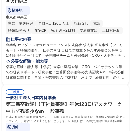
30万円以上
勤務地
東京都中央区
主婦・主夫歓迎
年間休日120日以上
転勤なし
英語
時短勤務あり
在宅OK
完全週休2日制
交通費支給
土日祝休み
仕事の内容
企業名 サノダインセラピューティクス株式会社 求人名 研究事務【フルリ
モート・時短勤務可】 仕事の内容 自社で実験室を持たず外部委託を中心
に創薬を行う当社にて、研究開発チームと外部機関（CRO・大学等）をつ
なぐハブとして、契約・発注・予算管理などの研究事務全般をお任せしま
必要な経験・能力等
す。 ■見積取得、発注、検収、請求処理等の事務手続き ■委託先との定例
必要な経験・能力等 【必須】大学・製薬企業・CRO・バイオテック企業
会議の調整・アジェンダ準備・議事録作成 ■研究報告書、試験関連資料、
での研究サポート／研究事務／臨床開発事務等の実務経験 AMED等の公的
SOP等の整備・版管理・保管 ■研究開発の進捗・タイムライン・予算執行
研究費に関する「申請・報告書類の作成補助」および「経費管理」の実務
管理サポート ■AMED等公的研究費の申請・報告書類作成補助および経費
経験 【尚可】 ■URA経験または産学連携・研究費管理の経験 ■AMED等の
管理 ■社内外関係者との連絡調整・その他研究開発に関わる総務・庶務 募
公的研究費の申請・執行管理経験 ■英語での文書読解・メール対応力 【働
集職種 研究事務【フルリモート・時短勤務可】
正社員
き方について】フルリモートやハイブリッド勤務、時短勤務など個々のラ
一般社団法人日本内科学会
イフスタイルに応じた柔軟な働き方が可能です。育児や介護との両立も応
第二新卒歓迎!【正社員事務】年休120日/デスクワーク
援します。 学歴・資格 学歴：大学院 大学 語学力： 資格：
中心で残業少なめ 一般事務
日本内科学会の会員管理部門にて、医師（会員）の年会費徴収や住所等個人情報の変更シ
ステム入力、電話・FAX対応をお任せします。将来的には、各種委員会の運営事務局業務
などにも幅広く携わっていただきます。
月給