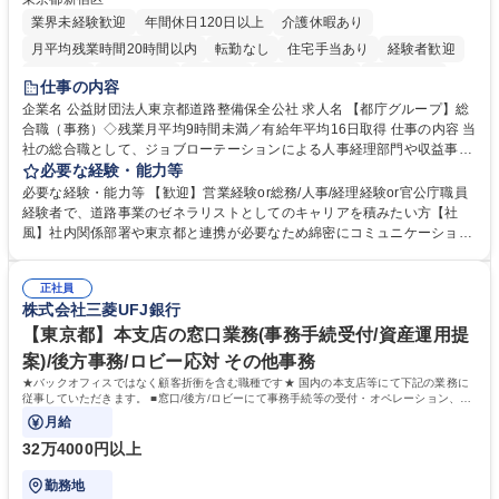
業界未経験歓迎
年間休日120日以上
介護休暇あり
月平均残業時間20時間以内
転勤なし
住宅手当あり
経験者歓迎
研修あり
退職金あり
賞与あり
完全週休2日制
交通費支給
仕事の内容
駅近5分以内
資格取得手当あり
食事補助あり
企業名 公益財団法人東京都道路整備保全公社 求人名 【都庁グループ】総
合職（事務）◇残業月平均9時間未満／有給年平均16日取得 仕事の内容 当
社の総合職として、ジョブローテーションによる人事経理部門や収益事業
等のフロント部門の部署等幅広い部署での業務をお任せいたします。研修
必要な経験・能力等
制度やキャリア支援が充実しております！ ※下記業務詳細 【業務詳細】■
必要な経験・能力等 【歓迎】営業経験or総務/人事/経理経験or官公庁職員
管理部門：広報、人事、経理など当公社の運営に係る管理業務 ■収益部
経験者で、道路事業のゼネラリストとしてのキャリアを積みたい方【社
門：駐車場の新規開拓、管理運営、新宿駅西口広場の「イベントコーナ
風】社内関係部署や東京都と連携が必要なため綿密にコミュニケーション
ー」などの管理運営 ■道路部門：整備の急がれる骨格幹線道路や木造住宅
を図っています。 【業務の魅力】■幅広く携われる：総合職（事務）で
密集地域の特定整備路線の用地取得、道路に関する普及啓発事業、都内の
は、駐車場の管理運営や道路用地の取得、公益財団法人の中枢を担う管理
道路施設や道路工事現場の見学ツアー事業 ※入社後は上記いずれかの部門
正社員
部門など多岐に渡る業務を経験できます。 ■様々なプロジェクト：駐車場
株式会社三菱UFJ銀行
へ配属。※業務内容変更の範囲：会社の定める業務 募集職種 【都庁グル
事業の他、新宿駅西口広場内に設置された照明を兼ねた広告「ブライトサ
ープ】総合職（事務）◇残業月平均9時間未満／有給年平均16日取得
イン」の管理運営を行うなど、事業収益を生み出す活動を積極的に行って
【東京都】本支店の窓口業務(事務手続受付/資産運用提
います。 学歴・資格 学歴：大学院 大学 高専 短大 専修学校 高校 語学力：
案)/後方事務/ロビー応対 その他事務
資格：
★バックオフィスではなく顧客折衝を含む職種です★ 国内の本支店等にて下記の業務に
従事していただきます。 ■窓口/後方/ロビーにて事務手続等の受付・オペレーション、お
客様対応
月給
32万4000円以上
勤務地