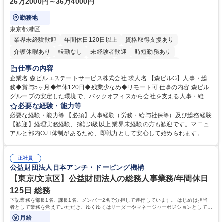
26万2000円～36万4000円
勤務地
東京都港区
業界未経験歓迎
年間休日120日以上
資格取得支援あり
介護休暇あり
転勤なし
未経験者歓迎
時短勤務あり
経験者歓迎
退職金あり
在宅OK
賞与あり
育休あり
仕事の内容
完全週休2日制
交通費支給
長期歓迎
駅近5分以内
土日祝休み
企業名 森ビルエステートサービス株式会社 求人名 【森ビルG】人事・総
務◆賞与5ヶ月◆年休120日◆残業少なめ◆リモート可 仕事の内容 森ビル
グループの安定した環境で、バックオフィスから会社を支える人事・総務
をお任せします。 労務と総務の業務をバランスよく担当し、ゆくゆくは制
必要な経験・能力等
度改定などのコア業務にも挑戦できる、やりがいある環境です。 ■勤怠管
必要な経験・能力等 【必須】人事経験（労務・給与社保等）及び総務経験
理、給与計算、社会保険手続き、年末調整等の労務管理全般 ■入退社手続
【歓迎】経理実務経験、簿記3級以上 業界未経験の方も歓迎です。マニュ
き、社内規定の改定や人事制度改定などのコア業務 ■社内イベントの企画
アルと部内OJT体制があるため、即戦力として安心して始められます。
運営やその他総務業務全般 ※労務と総務を1：1の割合でお任せ。 入社後
【魅力・やりがい】森ビルGの安定基盤で労務から総務まで幅広く携われ
は部内のOJTを中心に、あなたの経験に合わせて不足している部分はいつ
ます。定型業務に留まらず、社内規定や人事制度の改定など会社のコア業
でも質問・相談できる環境が整っているため、安心して成長できます。 募
正社員
務に挑戦できるため、自身の成長と組織への貢献度をダイレクトに実感で
公益財団法人日本アンチ・ドーピング機構
集職種 【森ビルG】人事・総務◆賞与5ヶ月◆年休120日◆残業少なめ◆
きます。 残業少なめ、週1日リモート可など、ワークライフバランスを保
リモート可
ち長期活躍できる環境です。 「これまでの幅広い経験を活かし、長期的な
【東京/文京区】公益財団法人の総務人事業務/年間休日
キャリアを築きたい」という前向きな意欲と挑戦を全力で応援します。 学
125日 総務
歴・資格 学歴：大学院 大学 高専 短大 専修学校 高校 語学力： 資格：日商
下記業務を部長1名、課長1名、メンバー2名で分担して遂行しています。 はじめは担当
簿記検定1級 日商簿記検定2級 日商簿記検定3級
者として業務を覚えていただき、ゆくゆくはリーダーやマネージャーポジションとして活
躍いただくことを期待しています。
月給