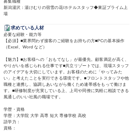
募集職種

新潟湯沢：湯けむりの宿雪の花/ホテルスタッフ◆東証プライム上
場
求めている人材
必要な経験・能力等

【必須】■業界問わず接客のご経験をお持ちの方■PCの基本操作
（Excel、Word など）

【魅力】■お客様への「おもてなし」が最優先。顧客満足が高く、
やりがいを感じられる仕事です■共立リゾートでは、現場スタッフ
のアイデアを大切にしています。お客様のために「やってみた
い」と考えたことを実行できる環境です。■フロントスタッフや他
職種と連携し、協調しあいながら働くため連帯感をもって働けま
す。■研修制度が充実している上、上司や同僚に気軽に相談できる
風通しのいい社風の職場です。

学歴・資格

学歴：大学院 大学 高専 短大 専修学校 高校

語学力：

資格：