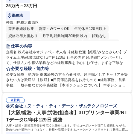
25万円～28万円
勤務地
神奈川県横浜市西区
業界未経験歓迎
副業・WワークOK
年間休日120日以上
資格取得支援あり
月平均残業時間20時間以内
転勤なし
未経験者歓迎
時短勤務あり
退職金あり
在宅OK
賞与あり
仕事の内容
完全週休2日制
交通費支給
駅近5分以内
土日祝休み
服装自由
企業名 株式会社ネオジャパン 求人名 未経験歓迎【経理/みなとみらい】プ
ライム上場/残業ほぼなし/年休123日 仕事の内容 経理部門メンバーとし
寮・社宅あり
て、仕訳入力や振込業務などの経理事務を中心にお任せ。まずは正確な入
力・確認業務からスタートし、既存メンバーと一緒に業務を進めながら段
必要な経験・能力等
階的に経理知識を身につけていただきます。 【具体的には】 ■社内稟議に
必要な経験・能力等 ※未経験の方も応募可能。経理職としてキャリアを築
基づく仕訳入力 ■月末の振込業務 ■明細作成 ■伝票処理、記帳業務 ■既存
きたい方は歓迎◎ 【歓迎】■日商簿記資格をお持ちの方 ■経理事務、営業
メンバーの業務サポート 【将来的には】 ■月次決算補助 ■四半期・年次決
事務、一般事務などの事務経験 【本ポジションについて】 本ポジション
算補助 ■有価証券報告書など開示資料作成補助 ■海外子会社を含む連結決
の魅力は、プライム上場企業の経理部門で、未経験から経理キャリアをス
算補助 ※3～5年程度を目安に、徐々に決算業務へ業務範囲を広げていく
タートできる点です。まずは仕訳入力や振込業務など基礎的な業務から担
想定です。 募集職種 未経験歓迎【経理/みなとみらい】プライム上場/残業
正社員
当し、3～5年をかけて月次決算・四半期決算・開示資料作成補助などへス
株式会社エヌ・ティ・ティ・データ・ザムテクノロジーズ
ほぼなし/年休123日
テップアップできます。また、残業は通常月ほぼなく、決算月でも10時間
未満のため、無理なく経理として専門性を身につけられる環境です。 学
【大阪/総務・人事(労務)担当者】3Dプリンター事業/NT
歴・資格 学歴：大学院 大学 高専 短大 専修学校 高校 語学力： 資格：日商
TデータG/年休129日 総務
簿記検定1級 日商簿記検定2級
人事・総務・庶務業務等を幅広くお任せします。本社コーポレート部門と連携しながら、
決められた業務だけではなく、社員や現場を支えるバックオフィス担当として状況に応じ
て柔軟に対応いただくことを期待します。