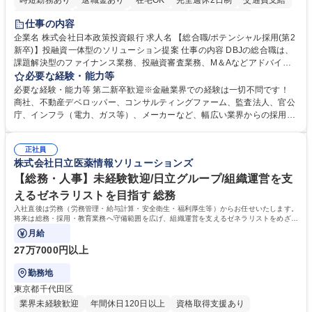
時短勤務あり
退職金あり
在宅OK
完全週休2日制
交通費支給
駅近5分以内
土日祝休み
第二新卒歓迎
寮・社宅あり
仕事の内容
食事補助あり
託児所あり
企業名 株式会社日本政策投資銀行 求人名 【総合職/ポテンシャル採用(第2
新卒)】投融資一体型のソリューション提案 仕事の内容 DBJの総合職は、
課題解決型のファイナンス業務、投融資審査業務、M＆Aなどアドバイザ
リー業務、地域戦略企画業務など、多様な業務に精通し、複数の専門性を
必要な経験・能力等
掛け合わせて広く社会に貢献していく職種です。 入社後は、横断的なロー
必要な経験・能力等 第二新卒歓迎※金融業界での経験は一切不問です！
テーションを経て適性や専門性に応じたキャリアを形成していただきま
商社、不動産デベロッパー、コンサルティングファーム、監査法人、官公
す。総合職として入社いただき、下記いずれかの部門でご活躍いただきま
庁、インフラ（電力、ガス等）、メーカーなど、幅広い業界からの採用実
す。※未経験の方に関しては、入行後3ヶ月間の金融の実務を学んでいた
績があります。 ＜求める人物像＞DBJでは、強い社会的使命感をもち、今
だく研修を準備しております。 ・法人RM業務・金融機能業務・コーポレ
後の日本のあり方を俯瞰する総合性と、金融分野のフロンティアを切り拓
ート・ナレッジ業務 ※それぞれの業務内容に関しては、別途その他労働条
正社員
く高い志を併せもった人材を求めています。ポテンシャル採用（第2新
株式会社日立医薬情報ソリューションズ
件備考欄に記載 募集職種 【総合職/ポテンシャル採用(第2新卒)】投融資一
卒）では、金融業界での経験や知識を問いません。新たな時代を見据え
体型のソリューション提案
て、複雑化する社会課題の解決に向けて先鞭をつける役割を担いたい、と
【総務・人事】未経験歓迎/日立グループ/組織運営を支
いう気概をお持ちの方を心待ちにしています。 学歴・資格 学歴：大学院
えるゼネラリストを目指す 総務
大学 語学力： 資格：
入社直後は労務（労務管理・給与計算・安全衛生・福利厚生等）からお任せいたします。
将来は総務・採用・教育業務へ守備範囲を広げ、組織運営を支えるゼネラリストをめざせ
ます。
月給
27万7000円以上
勤務地
東京都千代田区
業界未経験歓迎
年間休日120日以上
資格取得支援あり