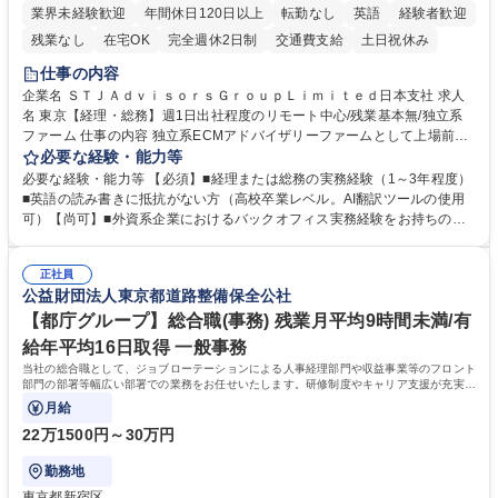
業界未経験歓迎
年間休日120日以上
転勤なし
英語
経験者歓迎
残業なし
在宅OK
完全週休2日制
交通費支給
土日祝休み
仕事の内容
企業名 ＳＴＪＡｄｖｉｓｏｒｓＧｒｏｕｐＬｉｍｉｔｅｄ日本支社 求人
名 東京【経理・総務】週1日出社程度のリモート中心/残業基本無/独立系
ファーム 仕事の内容 独立系ECMアドバイザリーファームとして上場前後
の資本市場戦略を設計する当社にて経理・総務をお任せします。基礎的な
必要な経験・能力等
バックオフィス業務からスタートし組織を支える専任担当として広く活躍
必要な経験・能力等 【必須】■経理または総務の実務経験（1～3年程度）
できる環境です。 ■日常経理、月次および年次決算サポート業務 ■本国
■英語の読み書きに抵抗がない方（高校卒業レベル。AI翻訳ツールの使用
（グローバル）との英文メール対応（AI翻訳ツール等を使用しての対応で
可）【尚可】■外資系企業におけるバックオフィス実務経験をお持ちの方
問題ございません） ■オフィス環境整備、郵便物の発送・受取等の総務業
【必須・尚可要件】簿記などの特別な資格や、TOEIC等のスコアは求めて
務全般 ■その他バックオフィス関連サポート ※ご経験に合わせて無理なく
おりません。日々の事務処理を丁寧かつ正確に行える方を歓迎します。
業務をお任せします。残業も基本的には発生せず、ご自身のペースで業務
正社員
【働き方について】現在は週4日程度の在宅勤務を実施しており、ワーク
公益財団法人東京都道路整備保全公社
を進めやすく定着率の高い環境です。 募集職種 東京【経理・総務】週1日
ライフバランスを重視する方に最適な環境です（フルリモートも面接で相
出社程度のリモート中心/残業基本無/独立系ファーム
談可）。【求める人物像】幅広いバックオフィス業務に柔軟に対応でき、
【都庁グループ】総合職(事務) 残業月平均9時間未満/有
社内外と円滑にコミュニケーションを取りながら業務を推進できる方 学
給年平均16日取得 一般事務
歴・資格 学歴：大学院 大学 高専 短大 専修学校 高校 語学力： 資格：
当社の総合職として、ジョブローテーションによる人事経理部門や収益事業等のフロント
部門の部署等幅広い部署での業務をお任せいたします。研修制度やキャリア支援が充実し
ております！ ※下記業務詳細
月給
22万1500円～30万円
勤務地
東京都新宿区