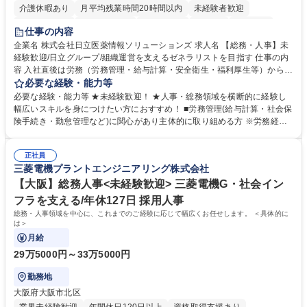
介護休暇あり
月平均残業時間20時間以内
未経験者歓迎
住宅手当あり
時短勤務あり
退職金あり
在宅OK
賞与あり
仕事の内容
育休あり
完全週休2日制
交通費支給
土日祝休み
寮・社宅あり
企業名 株式会社日立医薬情報ソリューションズ 求人名 【総務・人事】未
経験歓迎/日立グループ/組織運営を支えるゼネラリストを目指す 仕事の内
容 入社直後は労務（労務管理・給与計算・安全衛生・福利厚生等）からお
任せいたします。将来は総務・採用・教育業務へ守備範囲を広げ、組織運
必要な経験・能力等
営を支えるゼネラリストをめざせます。 ・初期業務：労働時間管理、給与
必要な経験・能力等 ★未経験歓迎！ ★人事・総務領域を横断的に経験し
計算、社会保険対応、福利厚生管理、安全衛生、健康経営推進等をお任せ
幅広いスキルを身につけたい方におすすめ！ ■労務管理(給与計算・社会保
します。ご経験に応じて、休職者管理など、幅広く経験を積んでいただき
険手続き・勤怠管理など)に関心があり主体的に取り組める方 ※労務経験
ます。 ・将来的な広がり：総務・採用・教育・税務対応・経営企画等。
者は早期にご活躍いただけます。 ■チームで仕事を推進できる方■将来は
★メンバーがマンツーマンで丁寧に教えるため、ご経験が浅くても安心！
マネジメント職として活躍したい 【尚可】■人事、労務、採用、教育業務
幅広く経験を積みたい意欲がある方に最適な環境です。 募集職種 【総
正社員
のご経験 ■労務管理（給与計算・社会保険手続き・勤怠管理など）の経験
三菱電機プラントエンジニアリング株式会社
務・人事】未経験歓迎/日立グループ/組織運営を支えるゼネラリストを目
■衛生管理者の資格をお持ちの方 学歴・資格 学歴：大学院 大学 高専 短大
指す
専修学校 高校 語学力： 資格：
【大阪】総務人事<未経験歓迎> 三菱電機G・社会イン
フラを支える/年休127日 採用人事
総務・人事領域を中心に、これまでのご経験に応じて幅広くお任せします。 ＜具体的に
は＞
月給
29万5000円～33万5000円
勤務地
大阪府大阪市北区