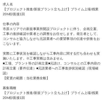
求人名

【プロジェクト推進/新規プラント立ち上げ】プライム上場/残業
20h程/面接1回

仕事の内容

市原エリアでの新規事業所開設プロジェクトに伴う、企画立案、
工事の進捗確認や業者との調整をお任せします。発注者として、
コンサルと協力しながら元請業者への要望事項の伝達や折衝をお
こないます。

実際に工事状況を確認しながら工事内容に関する打ち合わせも実
施いたします。※工事実務は含みません

■工場、プラント等の計画立案■元請け、コンサルとの工事内容の
計画立案（要件伝達）■元請業者への工事進捗状況確認（現場確
認）

【変更の範囲：当社業務全般】

募集職種

【プロジェクト推進/新規プラント立ち上げ】プライム上場/残業
20h程/面接1回