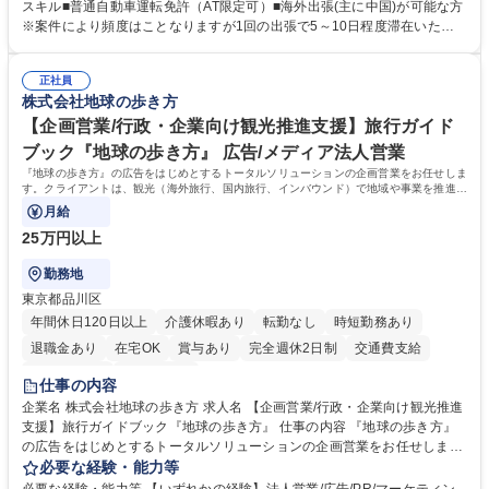
クターライセンスを活用した商品の企画・開発・販売を行っています。企
スキル■普通自動車運転免許（AT限定可）■海外出張(主に中国)が可能な方
画段階から納品まで、商品の製造に関わる全てのプロセスにおいて、生産
※案件により頻度はことなりますが1回の出張で5～10日程度滞在いただ
管理及び品質管理を担当。仕様書の作成、生産スケジュールの組立て、工
く予定です。 【歓迎】■英語もしくは中国語に抵抗のない方■雑貨品など
場へ見積依頼・価格交渉、サンプルの品質確認や検査の手配、ライセンス
の生産管理業務の経験 ≪求める人物像≫ ・製品の検品業務などあるた
元様とのやり取り、輸入関連の書類の管理、国内倉庫での品質チェック、
正社員
め、『コツコツと実直に取り組める方』 ・工場やライセンス元を含む社内
株式会社地球の歩き方
工場開拓などがございます。 募集職種 【生産管理】キャラクターバック
外関係者と友好なコミュニケーションが取れる方 ※折衝は営業担当がメイ
や雑貨の生産・品質管理/年休125日/転勤無
ンで行います。 学歴・資格 学歴：大学院 大学 高専 短大 専修学校 高校 語
【企画営業/行政・企業向け観光推進支援】旅行ガイド
学力： 資格：
ブック『地球の歩き方』 広告/メディア法人営業
『地球の歩き方』の広告をはじめとするトータルソリューションの企画営業をお任せしま
す。クライアントは、観光（海外旅行、国内旅行、インバウンド）で地域や事業を推進し
たい国内外の行政や企業です。
月給
25万円以上
勤務地
東京都品川区
年間休日120日以上
介護休暇あり
転勤なし
時短勤務あり
退職金あり
在宅OK
賞与あり
完全週休2日制
交通費支給
駅近5分以内
土日祝休み
仕事の内容
企業名 株式会社地球の歩き方 求人名 【企画営業/行政・企業向け観光推進
支援】旅行ガイドブック『地球の歩き方』 仕事の内容 『地球の歩き方』
の広告をはじめとするトータルソリューションの企画営業をお任せしま
す。クライアントは、観光（海外旅行、国内旅行、インバウンド）で地域
必要な経験・能力等
や事業を推進したい国内外の行政や企業です。 【業務詳細】■『地球の歩