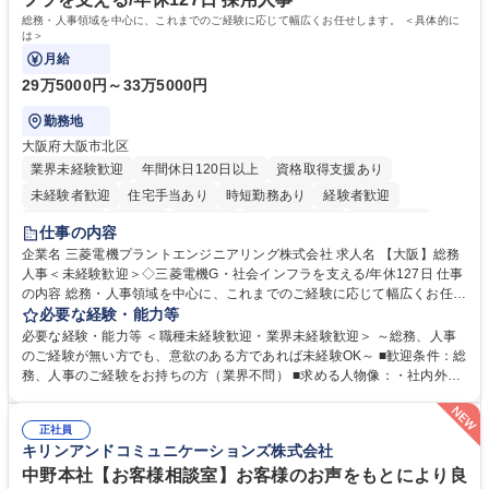
総務・人事領域を中心に、これまでのご経験に応じて幅広くお任せします。 ＜具体的に
は＞
月給
29万5000円～33万5000円
勤務地
大阪府大阪市北区
業界未経験歓迎
年間休日120日以上
資格取得支援あり
未経験者歓迎
住宅手当あり
時短勤務あり
経験者歓迎
退職金あり
在宅OK
賞与あり
完全週休2日制
交通費支給
仕事の内容
駅近5分以内
土日祝休み
服装自由
寮・社宅あり
食事補助あり
企業名 三菱電機プラントエンジニアリング株式会社 求人名 【大阪】総務
人事＜未経験歓迎＞◇三菱電機G・社会インフラを支える/年休127日 仕事
の内容 総務・人事領域を中心に、これまでのご経験に応じて幅広くお任せ
します。 ＜具体的には＞ ・総務/人事労務（給与・社保・勤怠管理など）
必要な経験・能力等
・採用・教育研修 ・福利厚生運用 など ※基本的には事務所勤務ですが、
必要な経験・能力等 ＜職種未経験歓迎・業界未経験歓迎＞ ～総務、人事
採用や教育等の業務内容により、関西圏以外への日帰り・宿泊を伴う国内
のご経験が無い方でも、意欲のある方であれば未経験OK～ ■歓迎条件：総
出張もございます。 ※担当業務を持ちつつ、お互いに助け合いながら、総
務、人事のご経験をお持ちの方（業界不問） ■求める人物像：・社内外の
務部という組織として協力しながら進める体制です。 募集職種 【大阪】
関係各部門との調整を率先して行い、業務を円滑に遂行できる協調性やコ
総務人事＜未経験歓迎＞◇三菱電機G・社会インフラを支える/年休127日
ミュニケーション能力を持っている方 ・人事総務領域に興味がありゼネラ
正社員
リスト志向をお持ちの方 学歴・資格 学歴：大学院 大学 語学力： 資格：
キリンアンドコミュニケーションズ株式会社
中野本社【お客様相談室】お客様のお声をもとにより良