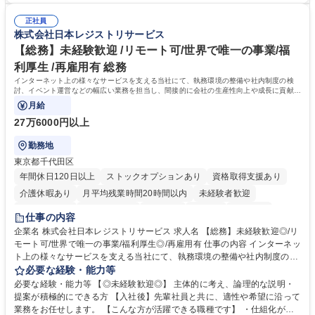
「最高のコンテンツを作るためには、何でもやる」という情熱に溢れた方
ゲームプランナー ・通信 → ゲームエンジニア ・独立行政法人 → データ
のご応募をお待ちしております。 募集職種 【第二新卒オープンポジショ
正社員
サイエンティスト 学歴・資格 学歴：大学院 大学 語学力： 資格：
株式会社日本レジストリサービス
ン】業界未経験歓迎/自社ゲーム/WEB面接
【総務】未経験歓迎 /リモート可/世界で唯一の事業/福
利厚生 /再雇用有 総務
インターネット上の様々なサービスを支える当社にて、執務環境の整備や社内制度の検
討、イベント運営などの幅広い業務を担当し、間接的に会社の生産性向上や成長に貢献し
ている部署です。
月給
27万6000円以上
勤務地
東京都千代田区
年間休日120日以上
ストックオプションあり
資格取得支援あり
介護休暇あり
月平均残業時間20時間以内
未経験者歓迎
住宅手当あり
時短勤務あり
研修あり
在宅OK
賞与あり
仕事の内容
完全週休2日制
交通費支給
駅近5分以内
土日祝休み
服装自由
企業名 株式会社日本レジストリサービス 求人名 【総務】未経験歓迎◎/リ
モート可/世界で唯一の事業/福利厚生◎/再雇用有 仕事の内容 インターネッ
ト上の様々なサービスを支える当社にて、執務環境の整備や社内制度の検
討、イベント運営などの幅広い業務を担当し、間接的に会社の生産性向上
必要な経験・能力等
や成長に貢献している部署です。 会社の全メンバーが安心して長く成果を
必要な経験・能力等 【◎未経験歓迎◎】 主体的に考え、論理的な説明・
発揮できる環境を整えるために、毎日のメンテナンスや維持管理に加え、
提案が積極的にできる方 【入社後】先輩社員と共に、適性や希望に沿って
新たな施策検討を積極的に行っていただき、会社全体を巻き込み課題解決
業務をお任せします。 【こんな方が活躍できる職種です】 ・仕組化が好