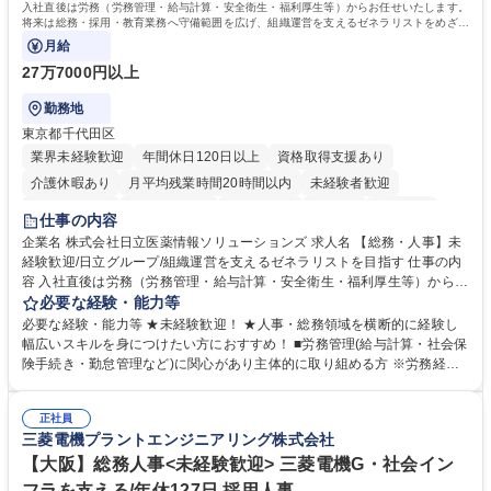
入社直後は労務（労務管理・給与計算・安全衛生・福利厚生等）からお任せいたします。
将来は総務・採用・教育業務へ守備範囲を広げ、組織運営を支えるゼネラリストをめざせ
ます。
月給
27万7000円以上
勤務地
東京都千代田区
業界未経験歓迎
年間休日120日以上
資格取得支援あり
介護休暇あり
月平均残業時間20時間以内
未経験者歓迎
住宅手当あり
時短勤務あり
退職金あり
在宅OK
賞与あり
仕事の内容
育休あり
完全週休2日制
交通費支給
土日祝休み
寮・社宅あり
企業名 株式会社日立医薬情報ソリューションズ 求人名 【総務・人事】未
経験歓迎/日立グループ/組織運営を支えるゼネラリストを目指す 仕事の内
容 入社直後は労務（労務管理・給与計算・安全衛生・福利厚生等）からお
任せいたします。将来は総務・採用・教育業務へ守備範囲を広げ、組織運
必要な経験・能力等
営を支えるゼネラリストをめざせます。 ・初期業務：労働時間管理、給与
必要な経験・能力等 ★未経験歓迎！ ★人事・総務領域を横断的に経験し
計算、社会保険対応、福利厚生管理、安全衛生、健康経営推進等をお任せ
幅広いスキルを身につけたい方におすすめ！ ■労務管理(給与計算・社会保
します。ご経験に応じて、休職者管理など、幅広く経験を積んでいただき
険手続き・勤怠管理など)に関心があり主体的に取り組める方 ※労務経験
ます。 ・将来的な広がり：総務・採用・教育・税務対応・経営企画等。
者は早期にご活躍いただけます。 ■チームで仕事を推進できる方■将来は
★メンバーがマンツーマンで丁寧に教えるため、ご経験が浅くても安心！
マネジメント職として活躍したい 【尚可】■人事、労務、採用、教育業務
幅広く経験を積みたい意欲がある方に最適な環境です。 募集職種 【総
正社員
のご経験 ■労務管理（給与計算・社会保険手続き・勤怠管理など）の経験
三菱電機プラントエンジニアリング株式会社
務・人事】未経験歓迎/日立グループ/組織運営を支えるゼネラリストを目
■衛生管理者の資格をお持ちの方 学歴・資格 学歴：大学院 大学 高専 短大
指す
専修学校 高校 語学力： 資格：
【大阪】総務人事<未経験歓迎> 三菱電機G・社会イン
フラを支える/年休127日 採用人事