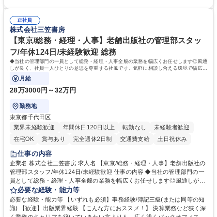
を推進。 ・オフィス運営：執務環境の整備・物品管理・社内規定整備/改
き/得意・協働の姿勢を持っている・優先順位付け、マルチタスクが得意・
善・イベント企画/運営・非常時の対応 など、本人の希望や適性によって
様々な立場で物事を考えられる・定型業務だけでなく突発的な出来事にも
幅広い業務の体得が可能で、多様なキャリアパスを描くことも可能です。
正社員
対処できる・新しいことに興味関心がある 【魅力】■自己啓発支援：資格
株式会社三笠書房
募集職種 【総務】未経験歓迎◎/リモート可/世界で唯一の事業/福利厚生◎/
取得や通信教育など費用の80%（年間25万円まで）を補助 ■住宅手当：家
再雇用有
賃の50%（月額7万円まで）を補助 学歴・資格 学歴：大学院 大学 語学
【東京/総務・経理・人事】老舗出版社の管理部スタッ
力： 資格：
フ/年休124日/未経験歓迎 総務
◆当社の管理部門の一員として総務・経理・人事全般の業務を幅広くお任せします◎風通
しが良く、社員一人ひとりの意思を尊重する社風です。気軽に相談し合える環境で幅広い
バックオフィス業務を習得いただきます。
月給
28万3000円～32万円
勤務地
東京都千代田区
業界未経験歓迎
年間休日120日以上
転勤なし
未経験者歓迎
在宅OK
賞与あり
完全週休2日制
交通費支給
土日祝休み
仕事の内容
企業名 株式会社三笠書房 求人名 【東京/総務・経理・人事】老舗出版社の
管理部スタッフ/年休124日/未経験歓迎 仕事の内容 ◆当社の管理部門の一
員として総務・経理・人事全般の業務を幅広くお任せします◎風通しが良
く、社員一人ひとりの意思を尊重する社風です。気軽に相談し合える環境
必要な経験・能力等
で幅広いバックオフィス業務を習得いただきます。 具体的には■総務：備
必要な経験・能力等 【いずれも必須】事務経験/簿記三級(または同等の知
品補充、採用に関するスケジュール調整など■経理；経費精算、入出金管
識) 【歓迎】出版業界経験 【こんな方におススメ！】 決算業務など狭く深
理、提示支払業務、問い合わせ対応など。 社員とのコミュニケーションを