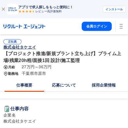
アプリで求人探しをもっと便利に！
インストール
レビュー高評価
無料
会員ログイン
正社員
株式会社タケエイ
【プロジェクト推進/新規プラント立ち上げ】プライム上
場/残業20h程/面接1回 設計/施工監理
27万円～36万円
月給
千葉県市原市
勤務地
仕事概要
応募について
採用企業情報
仕事内容
企業名

株式会社タケエイ
