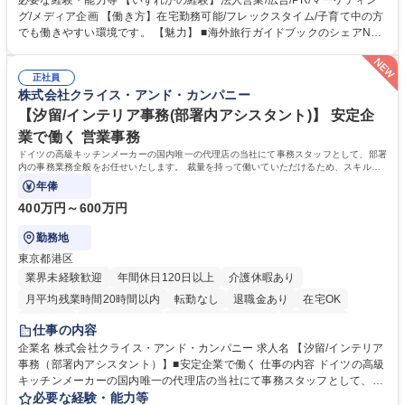
必要な経験・能力等 【いずれかの経験】法人営業/広告/PR/マーケティン
き方』は海外旅行ガイドブックのNo.1ブランドであり、国内旅行において
グ/メディア企画 【働き方】在宅勤務可能/フレックスタイム/子育て中の方
も牽引しております。観光推進支援においても、業界を牽引する意欲的な
でも働きやすい環境です。 【魅力】 ■海外旅行ガイドブックのシェアNo.1
取り組みが期待されています■インバウンドは、日本の地域の未来を担う
メディアとして、個人旅行文化の拡大と定着を担ってきたブランドに携わ
国策事業です。「GOOD LUCK TRIP」は、海外旅行ガイドブックと同様
ることが可能です。 ■国内旅行ガイドブックは立ち上げ間もない新規事業
に、インバウンドのトップブランドに成長しております■旅が業務であ
正社員
であり、「地球の歩き方」としてどう取り組むか、共に形を作るコアメン
株式会社クライス・アンド・カンパニー
り、日常です。旅好きにはこれ以上ない環境です 募集職種 【企画営業/行
バーとして活躍いただきます。 学歴・資格 学歴：大学院 大学 語学力： 資
政・企業向け観光推進支援】旅行ガイドブック『地球の歩き方』
格：
【汐留/インテリア事務(部署内アシスタント)】 安定企
業で働く 営業事務
ドイツの高級キッチンメーカーの国内唯一の代理店の当社にて事務スタッフとして、部署
内の事務業務全般をお任せいたします。 裁量を持って働いていただけるため、スキルア
ップも可能です。
年俸
400万円～600万円
勤務地
東京都港区
業界未経験歓迎
年間休日120日以上
介護休暇あり
月平均残業時間20時間以内
転勤なし
退職金あり
在宅OK
育休あり
完全週休2日制
インセンティブあり
交通費支給
仕事の内容
駅近5分以内
土日祝休み
企業名 株式会社クライス・アンド・カンパニー 求人名 【汐留/インテリア
事務（部署内アシスタント）】■安定企業で働く 仕事の内容 ドイツの高級
キッチンメーカーの国内唯一の代理店の当社にて事務スタッフとして、部
署内の事務業務全般をお任せいたします。 裁量を持って働いていただける
必要な経験・能力等