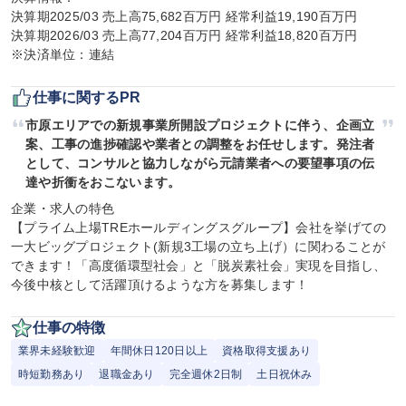
決算期2025/03 売上高75,682百万円 経常利益19,190百万円

決算期2026/03 売上高77,204百万円 経常利益18,820百万円

※決済単位：連結
仕事に関するPR
市原エリアでの新規事業所開設プロジェクトに伴う、企画立
案、工事の進捗確認や業者との調整をお任せします。発注者
として、コンサルと協力しながら元請業者への要望事項の伝
達や折衝をおこないます。
企業・求人の特色

【プライム上場TREホールディングスグループ】会社を挙げての
一大ビッグプロジェクト(新規3工場の立ち上げ）に関わることが
できます！「高度循環型社会」と「脱炭素社会」実現を目指し、
今後中核として活躍頂けるような方を募集します！
仕事の特徴
業界未経験歓迎
年間休日120日以上
資格取得支援あり
時短勤務あり
退職金あり
完全週休2日制
土日祝休み