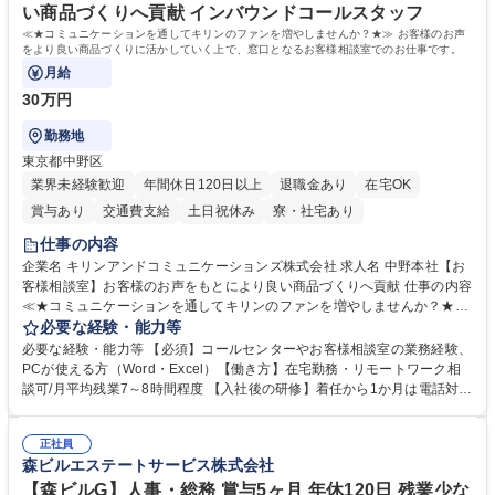
い商品づくりへ貢献 インバウンドコールスタッフ
≪★コミュニケーションを通してキリンのファンを増やしませんか？★≫ お客様のお声
をより良い商品づくりに活かしていく上で、窓口となるお客様相談室でのお仕事です。
月給
30万円
勤務地
東京都中野区
業界未経験歓迎
年間休日120日以上
退職金あり
在宅OK
賞与あり
交通費支給
土日祝休み
寮・社宅あり
仕事の内容
企業名 キリンアンドコミュニケーションズ株式会社 求人名 中野本社【お
客様相談室】お客様のお声をもとにより良い商品づくりへ貢献 仕事の内容
≪★コミュニケーションを通してキリンのファンを増やしませんか？★≫
お客様のお声をより良い商品づくりに活かしていく上で、窓口となるお客
必要な経験・能力等
様相談室でのお仕事です。 日々お客様からいただくキリングループへのご
必要な経験・能力等 【必須】コールセンターやお客様相談室の業務経験、
意見を、企業活動に活かしています。お客様からの声に迅速かつ誠意をも
PCが使える方（Word・Excel）【働き方】在宅勤務・リモートワーク相
って対応、情報提供するとともにグループ内活動に反映しています。 【具
談可/月平均残業7～8時間程度 【入社後の研修】着任から1か月は電話対応
体的には】電話応対、メール、お手紙対応、ご指摘品調査報告書作成、有
のOJTを中心に実施し、電話対応に慣れた段階でメール・手紙のOJTを実
人チャットボット対応など。 【1日の対応件数】■電話：月間一人当たり
施する予定です。独り立ち以降もしっかりフォローする体制を整えていま
平均100件前後■メール・手紙：同上40件前後 募集職種 中野本社【お客様
正社員
すのでご安心ください。 【当社について】キリングループの広報機能を担
森ビルエステートサービス株式会社
相談室】お客様のお声をもとにより良い商品づくりへ貢献
う会社として、お客様との出会いを大切にし、磨き上げたホスピタリティ
を込めてコミュニケーションをとりながら広報関連業務を行っておりま
【森ビルG】人事・総務 賞与5ヶ月 年休120日 残業少な