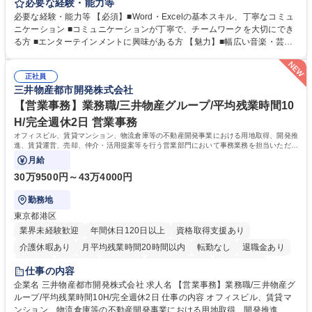
ます。幅広い音楽・芸能業務のインフラとなる社内業務全般をサポート
必要な経験・能力等
し、チームの円滑な運営を支えていただきます。 ■社内の庶務・一般事務
必要な経験・能力等 【必須】■Word・Excelの基本スキル、丁寧なコミュ
全般、書類整理、備品管理・発注 ■郵便物の仕分け、来客・電話対応、社
ニケーション ■コミュニケーションが丁寧で、チームワークを大切にでき
内環境の維持サポート ■経理や人事/採用の外注事業者とのやりとり・プロ
る方 ■エンターテインメントに興味がある方 【魅力】■幅広い音楽・芸能
セスの推進 ★外注連携など幅広い業務に携わるため、事務スキルだけでな
ビジネスを展開する企業のインフラを支えるため、エンタメ業界の裏側を
く 進行管理能力や調整力など、市場価値の高いキャリアアップが可能で
体感しながら、社会貢献性の高い業務に携わることができます。■単なる
す。 ※業務の変更範囲：会社の定める業務※ 募集職種 【コーポレート庶
正社員
ルーティンワークに留まらず、外注事業者との連携や業務プロセスの推進
三井物産都市開発株式会社
務】未経験歓迎/土日祝休/エンタメを支える事務
など、自らの裁量で組織の仕組みづくりに関われるやりがいがあります。
■土日祝休みで、プライベートと両立しながら専門スキルを磨ける環境で
【営業事務】業務職/三井物産グループ/平均残業時間10
す。 学歴・資格 学歴：大学院 大学 高専 短大 専修学校 高校 語学力： 資
H/完全週休2日 営業事務
格：
オフィスビル、賃貸マンション、物流倉庫等の不動産開発事業における用地取得、開発推
進、賃貸運営、売却、仲介・活用提案等を行う営業部門において事務業務を担当いただき
ます。
月給
30万9500円～43万4000円
勤務地
東京都港区
業界未経験歓迎
年間休日120日以上
資格取得支援あり
介護休暇あり
月平均残業時間20時間以内
転勤なし
退職金あり
在宅OK
賞与あり
育休あり
完全週休2日制
交通費支給
仕事の内容
駅近5分以内
土日祝休み
寮・社宅あり
企業名 三井物産都市開発株式会社 求人名 【営業事務】業務職/三井物産グ
ループ/平均残業時間10H/完全週休2日 仕事の内容 オフィスビル、賃貸マ
ンション、物流倉庫等の不動産開発事業における用地取得、開発推進、賃