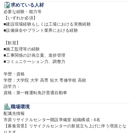
求めている人材
必要な経験・能力等

【いずれか必須】

■建設現場経験もしくは工場における実務経験

■設備保全やプラント業界における経験

【歓迎】

■施工監理等の経験

■工事関係の計画立案、進捗管理

■コミュニケーション力、調整力

学歴・資格

学歴：大学院 大学 高専 短大 専修学校 高校

語学力：

資格：第一種運転免許普通自動車
職場環境
配属先情報

市原リサイクルセンター開設準備室 組織構成：6名

【募集背景】リサイクルセンターの新規立ち上げに伴う増員とな
ります。