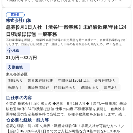
く業務のキャリアを築いていきたい方よりも、広く浅くバックオフィスの
中心に着実にスキルアップをしていただけます。 得意な分野からゆくゆく
全体を把握し、どんな場面でも活躍できるキャリアを築いていきたい方。
は幅広い業務に携わり、意見やアイデアなど積極的に発信しやすい環境で
学歴・資格 学歴：大学院 大学 語学力： 資格：
す。 募集職種 【東京/総務・経理・人事】老舗出版社の管理部スタッフ/年
正社員
株式会社山和
休124日/未経験歓迎
急募|9月1日入社 【渋谷/一般事務】未経験歓迎/年休124
日/残業ほぼ無 一般事務
不動産事業を展開し、創業以来黒字経営の安定基盤を持つ当社にて、各種事務業務をお任
せします。残業がほぼ発生せず、連続した日程の有給取得が可能なため、WLBを整えた
い方にお勧めの環境です！
月給
31万円～33万円
勤務地
東京都渋谷区
制服あり
業界未経験歓迎
年間休日120日以上
介護休暇あり
転勤なし
未経験者歓迎
時短勤務あり
退職金あり
賞与あり
育休あり
完全週休2日制
交通費支給
土日祝休み
仕事の内容
企業名 株式会社山和 求人名 ◆急募｜9月1日入社◆【渋谷/一般事務】未経
験歓迎/年休124日/残業ほぼ無 仕事の内容 不動産事業を展開し、創業以来
黒字経営の安定基盤を持つ当社にて、各種事務業務をお任せします。残業
がほぼ発生せず、連続した日程の有給取得が可能なため、WLBを整えたい
必要な経験・能力等
方にお勧めの環境です！ 入社後はOJTを通じて丁寧に研修を行いますの
必要な経験・能力等 ＼業界・職種未経験OK！早期入社が可能な方へ！／
で、事務未経験の方でも安心して臨むことができます。 【業務詳細】■電
【必須】■2026年9月1日までのご入社が可能な方 ■基本的なPCスキル