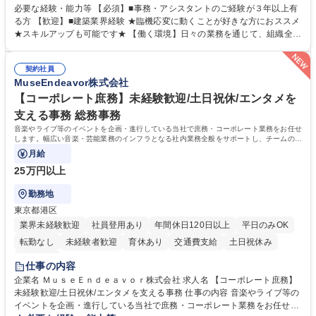
ため、スキルアップも可能です。 【部署内の事務業務全般】 ■サンプルの
必要な経験・能力等 【必須】■事務・アシスタントのご経験が３年以上有
仕分け・整理 ■電話応対 ■書類作成（会議資料、お客様宛請求書、支払書
る方 【歓迎】■建築業界経験 ★臨機応変に動くことが好きな方におススメ
類を取りまとめて経理へ提出等） ■ショールームアテンド・運営・予約業
★スキルアップも可能です★ 【働く環境】日々の業務を通じて、組織全体
務 ■広報・PR業務のアシスタント（SNS投稿補助、資料作成など） ■納品
のサポートを行い、成果を実感できる仕事です。また、コミュニケーショ
時の取扱説明書作成・送付（キッチン、機器等の商品） 募集職種 【汐留/
ンスキルや問題解決能力が磨かれ、キャリアアップのチャンスも豊富。チ
インテリア事務（部署内アシスタント）】■安定企業で働く
契約社員
ームとの協力や新しいアイデアを活かす場もあり、やりがいを感じながら
MuseEndeavor株式会社
働けます。 【歓迎】 ■インテリアの業界のご経験が有る方■PCの作業に慣
れている方 学歴・資格 学歴：大学院 大学 高専 短大 専修学校 語学力： 資
【コーポレート庶務】未経験歓迎/土日祝休/エンタメを
格：
支える事務 総務事務
音楽やライブ等のイベントを企画・進行している当社で庶務・コーポレート業務をお任せ
します。幅広い音楽・芸能業務のインフラとなる社内業務全般をサポートし、チームの円
滑な運営を支えていただきます。
月給
25万円以上
勤務地
東京都港区
業界未経験歓迎
社員登用あり
年間休日120日以上
平日のみOK
転勤なし
未経験者歓迎
育休あり
交通費支給
土日祝休み
服装自由
仕事の内容
企業名 ＭｕｓｅＥｎｄｅａｖｏｒ株式会社 求人名 【コーポレート庶務】
未経験歓迎/土日祝休/エンタメを支える事務 仕事の内容 音楽やライブ等の
イベントを企画・進行している当社で庶務・コーポレート業務をお任せし