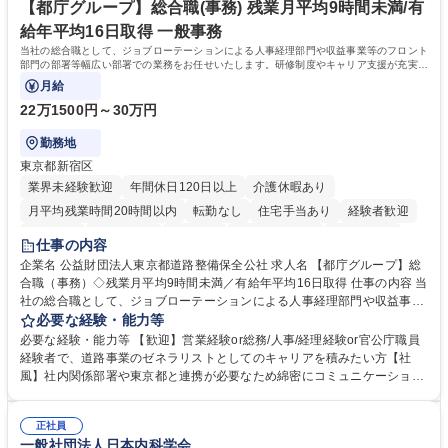
リモート可
ち長期活躍できる環境です。 「これまでの幅広い経験を活かし、長期的な
【都庁グループ】総合職(事務) 残業月平均9時間未満/有
キャリアを築きたい」という前向きな意欲と挑戦を全力で応援します。 学
給年平均16日取得 一般事務
歴・資格 学歴：大学院 大学 高専 短大 専修学校 高校 語学力： 資格：日商
当社の総合職として、ジョブローテーションによる人事経理部門や収益事業等のフロント
簿記検定1級 日商簿記検定2級 日商簿記検定3級
部門の部署等幅広い部署での業務をお任せいたします。研修制度やキャリア支援が充実し
ております！ ※下記業務詳細
月給
22万1500円～30万円
勤務地
東京都新宿区
業界未経験歓迎
年間休日120日以上
介護休暇あり
月平均残業時間20時間以内
転勤なし
住宅手当あり
経験者歓迎
研修あり
退職金あり
賞与あり
完全週休2日制
交通費支給
仕事の内容
駅近5分以内
資格取得手当あり
食事補助あり
企業名 公益財団法人東京都道路整備保全公社 求人名 【都庁グループ】総
合職（事務）◇残業月平均9時間未満／有給年平均16日取得 仕事の内容 当
社の総合職として、ジョブローテーションによる人事経理部門や収益事業
等のフロント部門の部署等幅広い部署での業務をお任せいたします。研修
必要な経験・能力等
制度やキャリア支援が充実しております！ ※下記業務詳細 【業務詳細】■
必要な経験・能力等 【歓迎】営業経験or総務/人事/経理経験or官公庁職員
管理部門：広報、人事、経理など当公社の運営に係る管理業務 ■収益部
経験者で、道路事業のゼネラリストとしてのキャリアを積みたい方【社
門：駐車場の新規開拓、管理運営、新宿駅西口広場の「イベントコーナ
風】社内関係部署や東京都と連携が必要なため綿密にコミュニケーション
ー」などの管理運営 ■道路部門：整備の急がれる骨格幹線道路や木造住宅
を図っています。 【業務の魅力】■幅広く携われる：総合職（事務）で
密集地域の特定整備路線の用地取得、道路に関する普及啓発事業、都内の
は、駐車場の管理運営や道路用地の取得、公益財団法人の中枢を担う管理
道路施設や道路工事現場の見学ツアー事業 ※入社後は上記いずれかの部門
正社員
部門など多岐に渡る業務を経験できます。 ■様々なプロジェクト：駐車場
一般社団法人日本内科学会
へ配属。※業務内容変更の範囲：会社の定める業務 募集職種 【都庁グル