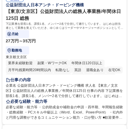
72.html ■エネルギーセキュリティの不安定化や気候変動による自然災害の
公益財団法人日本アンチ・ドーピング機構
甚大化など、これまで以上に社会課題解決の重要性が高まっています。
「未来の日常」の創造に向けて持続可能な社会の実現に貢献してまいりま
【東京/文京区】公益財団法人の総務人事業務/年間休日
す。 学歴・資格 学歴：大学院 大学 語学力： 資格：
125日 総務
下記業務を部長1名、課長1名、メンバー2名で分担して遂行しています。 はじめは担当
者として業務を覚えていただき、ゆくゆくはリーダーやマネージャーポジションとして活
躍いただくことを期待しています。
月給
27万円～35万円
勤務地
東京都文京区
業界未経験歓迎
副業・WワークOK
年間休日120日以上
月平均残業時間20時間以内
転勤なし
英語
退職金あり
在宅OK
賞与あり
育休あり
完全週休2日制
交通費支給
土日祝休み
仕事の内容
食事補助あり
企業名 公益財団法人日本アンチ・ドーピング機構 求人名 【東京／文京
区】公益財団法人の総務人事業務／年間休日125日 仕事の内容 下記業務を
部長1名、課長1名、メンバー2名で分担して遂行しています。 はじめは担
当者として業務を覚えていただき、ゆくゆくはリーダーやマネージャーポ
必要な経験・能力等
ジションとして活躍いただくことを期待しています。 【総務・人事グルー
必要な経験・能力等 ・公的助成金や補助金の申請・四半期、年間報告経験
プの業務内容】 ・人事制度関連 ・採用活動 ・教育研修の企画、実行 ・勤
・総務経験 ・PCスキル中級以上（Word、Excel、PowerPoint） ・社内外
怠管理 ・官公庁への各種提出 ・法定の会議運営（評議員会、理事会） ・
と円滑な調整ができるコミュニケーション能力 ・口が堅い方 ■歓迎要件
コンプライアンス ・内部規程やルールの管理、整備、文書管理 ・契約関
・採用業務経験 ・英語に抵抗がない方 ・営業経験 学歴・資格 学歴：大学
連 ・衛生管理 ・防災関連・公的助成金の管理・オフィス、ファシリティ
院 大学 高専 短大 専修学校 高校 語学力： 資格：