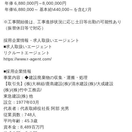
 年俸 6,880,000円～8,000,000円

 年俸\6,880,000～ 基本給\440,000～を含む/月

※工事開始後は、工事進捗状況に応じ土日等出勤の可能性あり
（振替休日等で対応）

採用企業情報・求人取扱いエージェント

■求人取扱いエージェント

リクルートエージェント

https://www.r-agent.com/

■採用企業情報

事業内容：◆建設廃棄物の収集・運搬・処理

【取引先】(株)大林組/鹿島建設(株)/清水建設(株)/大成建設
(株)/(株)竹中工務店/

東急建設(株) 他

設立：1977年03月

代表者：代表取締役社長 阿部 光男

従業員数：748人

平均年齢：45.3歳

資本金：8,489百万円
