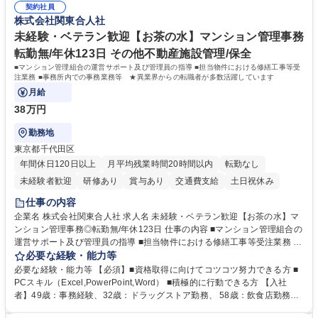
管理 ・福利厚生関連 ・職員からの問合せ、相談対応 ・その他日常の総務
契約社員
株式会社関東合人社
業務全般 募集職種 【東京／文京区】公益財団法人の総務人事業務／年間
休日125日
未経験・ベテラン歓迎【お茶の水】マンション管理事務
転勤無/年休123日 その他不動産施設管理/保全
■マンション管理組合の運営サポート及び管理員の指導 ■担当物件における修繕工事等受
注業務 ■事務所内での事務業務等 ★異業界からの転職者が多数活躍しています
月給
38万円
勤務地
東京都千代田区
年間休日120日以上
月平均残業時間20時間以内
転勤なし
未経験者歓迎
研修あり
賞与あり
交通費支給
土日祝休み
仕事の内容
企業名 株式会社関東合人社 求人名 未経験・ベテラン歓迎【お茶の水】マ
ンション管理事務◎転勤無/年休123日 仕事の内容 ■マンション管理組合の
運営サポート及び管理員の指導 ■担当物件における修繕工事等受注業務 ■
事務所内での事務業務等 ★異業界からの転職者が多数活躍しています
必要な経験・能力等
【年収補足】532万円 ＋別途インセンティヴで平均約100万円/年（昨年度
必要な経験・能力等 【必須】■資格取得に向けてコツコツ努力できる方 ■
実績） ＋管理業務主任者資格手当50,000円/月 ★親会社である株式会社合
PCスキル（Excel,PowerPoint,Word） ■積極的に行動できる方 【入社
人社計画研究所社のグループ会社として、質の高いサービスと適性価格を
者】49歳：事務経験、32歳：ドラッグストア勤務、 58歳：飲食店勤務
武器に約20年受託戸数増加中です。https://www.gojin.co.jp/abt/abt_3.html
等：中途採用の9割が未経験者！ 【資格取得支援】■メンター制度■社内模