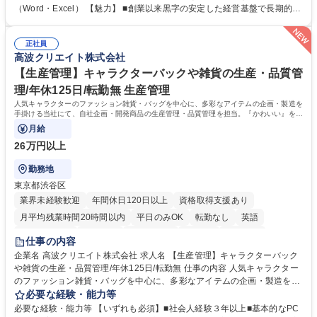
話・来客対応 ■物件の鍵や社内の備品管理 ■データ入力や書類作成 ■契約
（Word・Excel） 【魅力】 ■創業以来黒字の安定した経営基盤で長期的に
書などのファイリング ■郵送物の仕訳・発送 など 募集職種 ◆急募｜9月1
安心して働ける環境 ■残業ほぼなしで働きやすさ抜群、プライベートとの
日入社◆【渋谷/一般事務】未経験歓迎/年休124日/残業ほぼ無
両立が可能 ■有給取得を積極的に推奨、年間10日程度の取得実績 ■1ヶ月
正社員
のOJTで業務を習得可能、未経験でもしっかりサポート 学歴・資格 学
高波クリエイト株式会社
歴：大学院 大学 高専 短大 語学力： 資格：
【生産管理】キャラクターバックや雑貨の生産・品質管
理/年休125日/転勤無 生産管理
人気キャラクターのファッション雑貨・バッグを中心に、多彩なアイテムの企画・製造を
手掛ける当社にて、自社企画・開発商品の生産管理・品質管理を担当。『かわいい』を届
けるやりがいのあるポジションです。
月給
26万円以上
勤務地
東京都渋谷区
業界未経験歓迎
年間休日120日以上
資格取得支援あり
月平均残業時間20時間以内
平日のみOK
転勤なし
英語
住宅手当あり
研修あり
退職金あり
在宅OK
賞与あり
仕事の内容
完全週休2日制
交通費支給
駅近5分以内
中国語
土日祝休み
企業名 高波クリエイト株式会社 求人名 【生産管理】キャラクターバック
や雑貨の生産・品質管理/年休125日/転勤無 仕事の内容 人気キャラクター
のファッション雑貨・バッグを中心に、多彩なアイテムの企画・製造を手
掛ける当社にて、自社企画・開発商品の生産管理・品質管理を担当。『か
必要な経験・能力等
わいい』を届けるやりがいのあるポジションです。 有名ブランドやキャラ
必要な経験・能力等 【いずれも必須】■社会人経験３年以上■基本的なPC