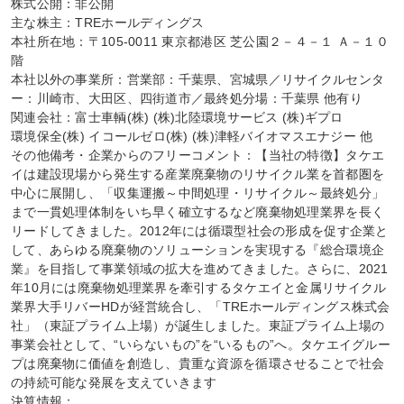
株式公開：非公開

主な株主：TREホールディングス

本社所在地：〒105-0011 東京都港区 芝公園２－４－１ Ａ－１０
階

本社以外の事業所：営業部：千葉県、宮城県／リサイクルセンタ
ー：川崎市、大田区、四街道市／最終処分場：千葉県 他有り

関連会社：富士車輌(株) (株)北陸環境サービス (株)ギプロ

環境保全(株) イコールゼロ(株) (株)津軽バイオマスエナジー 他

その他備考・企業からのフリーコメント：【当社の特徴】タケエ
イは建設現場から発生する産業廃棄物のリサイクル業を首都圏を
中心に展開し、「収集運搬～中間処理・リサイクル～最終処分」
まで一貫処理体制をいち早く確立するなど廃棄物処理業界を長く
リードしてきました。2012年には循環型社会の形成を促す企業と
して、あらゆる廃棄物のソリューションを実現する『総合環境企
業』を目指して事業領域の拡大を進めてきました。さらに、2021
年10月には廃棄物処理業界を牽引するタケエイと金属リサイクル
業界大手リバーHDが経営統合し、「TREホールディングス株式会
社」（東証プライム上場）が誕生しました。東証プライム上場の
事業会社として、“いらないもの”を“いるもの”へ。タケエイグルー
プは廃棄物に価値を創造し、貴重な資源を循環させることで社会
の持続可能な発展を支えていきます

決算情報：
