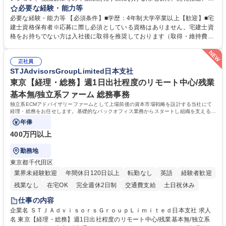
貸運営、売却、仲介・活用提案等を行う営業部門において事務業務を担当
必要な経験・能力等
いただきます。 【詳細】・契約書管理、契約書製本、捺印対応、ファイリ
必要な経験・能力等 【必須条件】■学歴：4年制大学卒業以上【歓迎】■宅
ング、登記簿取得、調書取得・支払業務（各種費用支払、支払管理、請
建士資格保有者※応募に際し必須としている資格はありません。宅建士資
求・支払データ登録、取引先マスター申請対応）・予算作成及び予実管
格をお持ちでない方は入社後に取得を推奨しております（取得・維持費用
理・各種稟議書、報告書作成業務・各種台帳管理、交際費・会議費支払報
の一部補助あり） 【求める人物像】 ・向学心豊かで、主体的に行動でき
告書作成及び月次管理・部内総務庶務全般 など※※配属先によっては上記
る方。 ・社内外の多様な関係者と協調して業務を進められるコミュニケー
の他に担当頂く業務が発生する場合があります。 募集職種 【営業事務】
正社員
ション力がある方。 ・チャレンジを厭わず、粘り強く業務に取り組める
STJAdvisorsGroupLimited日本支社
業務職/三井物産グループ/平均残業時間10H/完全週休2日
方。多様な関係者と謙虚に信頼関係を構築でき、期限を意識したスケジュ
ール管理が出来る方。※将来的に他部署（営業部門、コーポレート部門）
東京【経理・総務】週1日出社程度のリモート中心/残業
へのジョブローテーションの可能性があります。 学歴・資格 学歴：大学
基本無/独立系ファーム 総務事務
院 大学 語学力： 資格：宅地建物取引士
独立系ECMアドバイザリーファームとして上場前後の資本市場戦略を設計する当社にて
経理・総務をお任せします。基礎的なバックオフィス業務からスタートし組織を支える専
任担当として広く活躍できる環境です。
年俸
400万円以上
勤務地
東京都千代田区
業界未経験歓迎
年間休日120日以上
転勤なし
英語
経験者歓迎
残業なし
在宅OK
完全週休2日制
交通費支給
土日祝休み
仕事の内容
企業名 ＳＴＪＡｄｖｉｓｏｒｓＧｒｏｕｐＬｉｍｉｔｅｄ日本支社 求人
名 東京【経理・総務】週1日出社程度のリモート中心/残業基本無/独立系