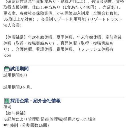
（確定給付企業年金制度あり・勤続3年以上）、共済会制度、資格
取得支援制度、仕出し弁当あり（1食あたり440円）、売店あり、
更衣室、各種社会保険完備、がん保険加入制度（全額会社負担、
35歳以上が対象）、会員制リゾート利用可能（リゾートトラスト
法人会員）

【休暇補足】年次有給休暇、夏季休暇、年末年始休暇、産前産後
休暇（取得・復職実績あり）、育児休暇（取得・復職実績あ
り）、介護休暇、看護休暇、慶弔休暇、リフレッシュ休暇有

icon
試用期間
試用期間あり

試用期間3ヶ月。
採用企業・紹介会社情報
備考

【給与候補】

※経験により管理監督者(管理職)採用となった場合

■年俸制（分割回数16回）
