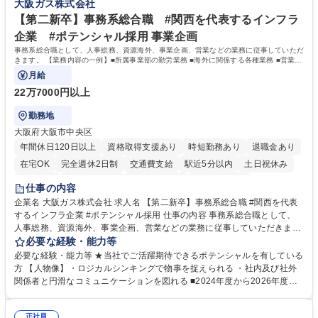
大阪ガス株式会社
力： 資格：
【第二新卒】事務系総合職 #関西を代表するインフラ
企業 #ポテンシャル採用 事業企画
事務系総合職として、人事総務、資源海外、事業企画、営業などの業務に従事していただ
きます。 【業務内容の一例】■所属事業部の勤労業務 ■海外に関係する各種業務 ■営業部
門の企画スタッフ、ルート営業
月給
22万7000円以上
勤務地
大阪府大阪市中央区
年間休日120日以上
資格取得支援あり
時短勤務あり
退職金あり
在宅OK
完全週休2日制
交通費支給
駅近5分以内
土日祝休み
服装自由
第二新卒歓迎
寮・社宅あり
食事補助あり
仕事の内容
企業名 大阪ガス株式会社 求人名 【第二新卒】事務系総合職 #関西を代表
するインフラ企業 #ポテンシャル採用 仕事の内容 事務系総合職として、
人事総務、資源海外、事業企画、営業などの業務に従事していただきま
す。 【業務内容の一例】■所属事業部の勤労業務 ■海外に関係する各種業
必要な経験・能力等
務 ■営業部門の企画スタッフ、ルート営業 【キャリアパス】入社後の配属
必要な経験・能力等 ★当社でご活躍期待できるポテンシャルを有している
ポジションで一定期間ご活躍頂いた後、本人の適性及び将来のキャリアを
方 【人物像】・ロジカルシンキングで物事を捉えられる ・社内及び社外
鑑みてジョブローテーションを行います。 【育成】OJTでの現場育成や研
関係者と円滑なコミュニケーションを図れる ■2024年度から2026年度ま
修カリキュラムを通じて、Daigasグループの業務で必要となる知識につい
での3ヵ年を対象とする「Daigasグループ中期経営計画2026」を策定しま
て学んでいただきます。 募集職種 【第二新卒】事務系総合職 #関西を代
した。https://www.osakagas.co.jp/company/press/pr2024/1777576_564
表するインフラ企業 #ポテンシャル採用
正社員