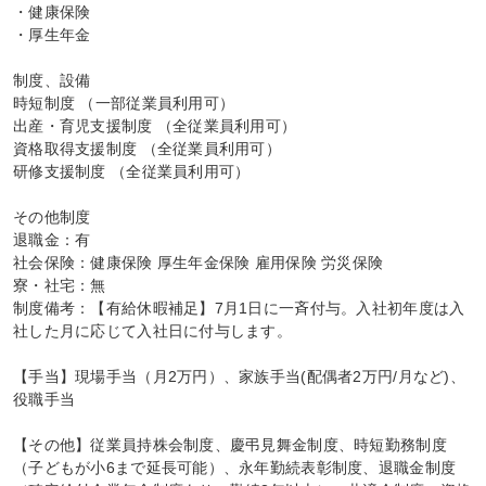
・健康保険

・厚生年金

制度、設備

時短制度 （一部従業員利用可）

出産・育児支援制度 （全従業員利用可）

資格取得支援制度 （全従業員利用可）

研修支援制度 （全従業員利用可）

その他制度

退職金：有

社会保険：健康保険 厚生年金保険 雇用保険 労災保険

寮・社宅：無

制度備考：【有給休暇補足】7月1日に一斉付与。入社初年度は入
社した月に応じて入社日に付与します。

【手当】現場手当（月2万円）、家族手当(配偶者2万円/月など)、
役職手当

【その他】従業員持株会制度、慶弔見舞金制度、時短勤務制度
（子どもが小6まで延長可能）、永年勤続表彰制度、退職金制度