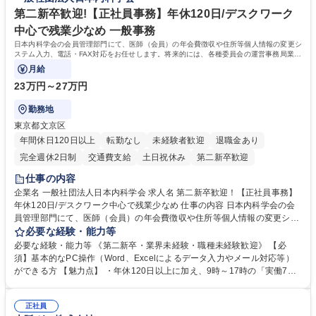
事業の他、新宿駅西口広場内に設置された照明を兼ねた広告「ブライトサ
ープ】総合職（事務）◇残業月平均9時間未満／有給年平均16日取得
イン」の管理運営を行うなど、事業収益を生み出す活動を積極的に行って
第二新卒歓迎!【正社員事務】年休120日/デスクワーク
います。 学歴・資格 学歴：大学院 大学 高専 短大 専修学校 高校 語学力：
中心で残業少なめ 一般事務
資格：
日本内科学会の会員管理部門にて、医師（会員）の年会費徴収や住所等個人情報の変更シ
ステム入力、電話・FAX対応をお任せします。将来的には、各種委員会の運営事務局業務
などにも幅広く携わっていただきます。
月給
23万円～27万円
勤務地
東京都文京区
年間休日120日以上
転勤なし
未経験者歓迎
退職金あり
完全週休2日制
交通費支給
土日祝休み
第二新卒歓迎
仕事の内容
企業名 一般社団法人日本内科学会 求人名 第二新卒歓迎！【正社員事務】
年休120日/デスクワーク中心で残業少なめ 仕事の内容 日本内科学会の会
員管理部門にて、医師（会員）の年会費徴収や住所等個人情報の変更シス
テム入力、電話・FAX対応をお任せします。将来的には、各種委員会の運
必要な経験・能力等
営事務局業務などにも幅広く携わっていただきます。 【会員管理・データ
必要な経験・能力等 《第二新卒・業界未経験・職種未経験歓迎》 【必
入力業務】 ・医師（会員）の住所変更、個人情報のシステム登録・更新
須】基本的なPC操作（Word、Excelによるデータ入力やメール対応等）
・年会費の徴収管理や入金データの照合確認 【問い合わせ対応】 ・会員
ができる方 【魅力点】 ・年休120日以上に加え、9時～17時の「実働7時
（医師）からの電話、FAX、ネット申請に伴う相談受付 ・複雑な案件のへ
間勤務」で残業も少なくワークライフバランスは抜群です。 【将来的な業
のエスカレーション・連携対応 募集職種 第二新卒歓迎！【正社員事務】
務（各種委員会運営）】 ・学会内における各種委員会のスケジュール調
年休120日/デスクワーク中心で残業少なめ
正社員
整、資料作成、当日の運営サポート 学歴・資格 学歴：大学院 大学 語学