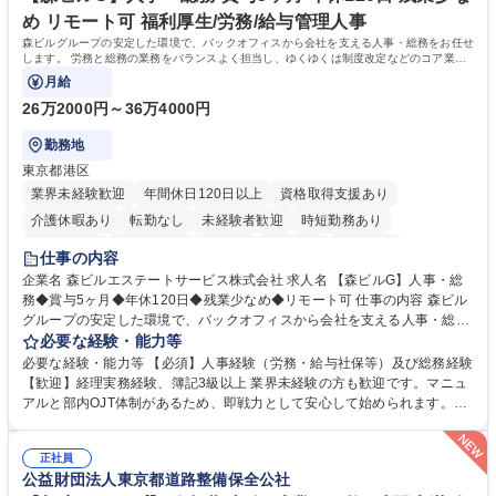
す。 学歴・資格 学歴：大学院 大学 高専 短大 専修学校 高校 語学力： 資
め リモート可 福利厚生/労務/給与管理人事
格：
森ビルグループの安定した環境で、バックオフィスから会社を支える人事・総務をお任せ
します。 労務と総務の業務をバランスよく担当し、ゆくゆくは制度改定などのコア業務
にも挑戦できる、やりがいある環境です。
月給
26万2000円～36万4000円
勤務地
東京都港区
業界未経験歓迎
年間休日120日以上
資格取得支援あり
介護休暇あり
転勤なし
未経験者歓迎
時短勤務あり
経験者歓迎
退職金あり
在宅OK
賞与あり
育休あり
仕事の内容
完全週休2日制
交通費支給
長期歓迎
駅近5分以内
土日祝休み
企業名 森ビルエステートサービス株式会社 求人名 【森ビルG】人事・総
務◆賞与5ヶ月◆年休120日◆残業少なめ◆リモート可 仕事の内容 森ビル
グループの安定した環境で、バックオフィスから会社を支える人事・総務
をお任せします。 労務と総務の業務をバランスよく担当し、ゆくゆくは制
必要な経験・能力等
度改定などのコア業務にも挑戦できる、やりがいある環境です。 ■勤怠管
必要な経験・能力等 【必須】人事経験（労務・給与社保等）及び総務経験
理、給与計算、社会保険手続き、年末調整等の労務管理全般 ■入退社手続
【歓迎】経理実務経験、簿記3級以上 業界未経験の方も歓迎です。マニュ
き、社内規定の改定や人事制度改定などのコア業務 ■社内イベントの企画
アルと部内OJT体制があるため、即戦力として安心して始められます。
運営やその他総務業務全般 ※労務と総務を1：1の割合でお任せ。 入社後
【魅力・やりがい】森ビルGの安定基盤で労務から総務まで幅広く携われ
は部内のOJTを中心に、あなたの経験に合わせて不足している部分はいつ
ます。定型業務に留まらず、社内規定や人事制度の改定など会社のコア業
でも質問・相談できる環境が整っているため、安心して成長できます。 募
正社員
務に挑戦できるため、自身の成長と組織への貢献度をダイレクトに実感で
公益財団法人東京都道路整備保全公社
集職種 【森ビルG】人事・総務◆賞与5ヶ月◆年休120日◆残業少なめ◆
きます。 残業少なめ、週1日リモート可など、ワークライフバランスを保