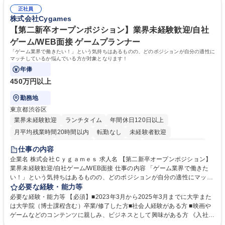
募集職種 未経験・ベテラン歓迎【お茶の水】マンション管理事務◎転勤
試や研修制度など充実！ ＊未資格者の8割以上が入社2年以内に資格を取
無/年休123日
正社員
得出来ております！ 【魅力】■フレックス制度、未経験からでも下限年収
株式会社Cygames
を一律支給！ ■管理業務主任者資格取得後には50,000円/月の手当あり！
学歴・資格 学歴：大学院 大学 高専 短大 専修学校 高校 語学力： 資格：第
【第二新卒オープンポジション】業界未経験歓迎/自社
一種運転免許普通自動車
ゲーム/WEB面接 ゲームプランナー
「ゲーム業界で働きたい！」という気持ちはあるものの、どのポジションが自分の適性に
マッチしているか悩んでいる方が対象となります！
年俸
450万円以上
勤務地
東京都渋谷区
業界未経験歓迎
ランチタイム
年間休日120日以上
月平均残業時間20時間以内
転勤なし
未経験者歓迎
住宅手当あり
経験者歓迎
完全週休2日制
インセンティブあり
仕事の内容
交通費支給
土日祝休み
服装自由
昼食補助あり
第二新卒歓迎
企業名 株式会社Ｃｙｇａｍｅｓ 求人名 【第二新卒オープンポジション】
業界未経験歓迎/自社ゲーム/WEB面接 仕事の内容 「ゲーム業界で働きた
食事補助あり
い！」という気持ちはあるものの、どのポジションが自分の適性にマッチ
しているか悩んでいる方が対象となります！ 総合職（プランナー/データ
必要な経験・能力等
アナリストなど）、技術職（開発エンジニ ア/インフラエンジニアな
必要な経験・能力等 【必須】■2023年3月から2025年3月までに大学また
ど）、デザイン職（デザイナー/イラストレ ーターなど）等から、面接で
は大学院（博士課程含む）卒業/修了した方■社会人経験がある方 ■映画や
ご希望と適正にマッチしたポジションをご案内いたします。ゲームやエン
ゲームなどのコンテンツに親しみ、ビジネスとして興味がある方 《入社実
タメコンテンツが大好きで、「ゲーム業界の未来を自らの手で作りたい」
績 例》 ・メーカー → プロジェクトマネージャー ・ソーシャルゲーム →