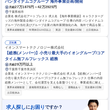
バンダイナムコグループ 海外事業企画/開発
27万1875円～42万2925円
月給
千葉県柏市
企業名 株式会社アートプレスト 求人名 【海外事業構築】キャラクターグ
ッズの海外製造企画/バンダイナムコグループ 仕事の内容 バンダイナムコ
グループの当社及びグループ企業の海外展開強化の為、海外で商品を製造
し販売することを目標に、現地での生産現場捜索・構築業務をメインに、
業界未経験歓迎
年間休日120日以上
英語
完全週休2日制
土日祝休み
チームで協力しながら業務を行っていただきます。 【詳細】■メール、打
ち合わせ、電話対応(英語の場合もあり) ■海外出張対応(アメリカ等 ※1週
間程度の場合もあり) ■Excelやword等での資料作成 ■見積依頼・精査、ス
正社員
ケジュールの依頼・精査 ■各種進捗管理 ■海外現場構築後の各種サポート
イオンスマートテクノロジー株式会社
作業 【商材】人気アニメのトレーディングカード等 【採用背景】海外で
【総務(メンバー)】小売り最大手のイオングループ/コア
のアニメ人気・需要が高まり、バンダイナムコGとして海外事業拡大と売
タイム無フルフレックス 総務
上比率向上を目指し採用を強化中です。 募集職種 【海外事業構築】キャ
29万円以上
月給
ラクターグッズの海外製造企画/バンダイナムコグループ
千葉県千葉市美浜区
企業名 イオンスマートテクノロジー株式会社 求人名 【総務(メンバー)】
小売り最大手のイオングループ/コアタイム無フルフレックス 仕事の内容
総務メンバーとして、会社運営を支える基盤づくりと、事業成長に耐えう
る総務体制づくりをお任せするポジションです。本社総務機能の中核を担
業界未経験歓迎
資格取得支援あり
転勤なし
退職金あり
完全週休2日制
い、安定した運用と継続的な業務改善の両立を推進していただきます。
土日祝休み
【仕事内容】■本社・拠点のオフィス関連業務 ■稟議・承認プロセスの策
定や、文書管理 ■会社行事や安全衛生、防災・庶務関連業務（衛生委員
会、避難訓練、防火管理者連携、福利厚生施策の実行支援） ■情報セキュ
求人探し
お困り
に
ですか？
リティ・個人情報の実務連携(管理部門・ISMS推進との協働)■予算・ベン