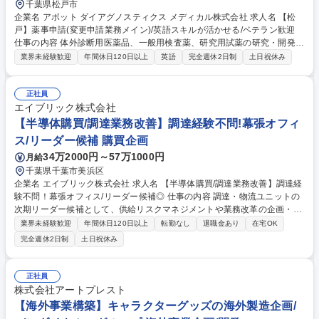
千葉県松戸市
企業名 アボット ダイアグノスティクス メディカル株式会社 求人名 【松
戸】薬事申請(変更申請業務メイン)/英語スキルが活かせる/ベテラン歓迎
仕事の内容 体外診断用医薬品、一般用検査薬、研究用試薬の研究・開発・
製造・輸出入・販売を手掛ける当社にて、薬事申請ポジションを募集しま
業界未経験歓迎
年間休日120日以上
英語
完全週休2日制
土日祝休み
す。 ※管理業務ではなく、実務業務をお任せします。 ※国内薬事申請は
担当外となります。 ・変更申請業務がメイン業務 ・その中で製造所追加
プロジェクトにも担っていただく ・世界に向けて製品を出荷しているの
正社員
で、出荷先の国の変更申請が必要 ・出荷先の国の情報等はグローバルアボ
エイブリック株式会社
ットのシステム上で確認が可能 ※千葉工場で製造している製品のほぼ全て
【半導体購買/調達業務改善】調達経験不問!幕張オフィ
は、海外に輸出しております。 募集職種 【松戸】薬事申請(変更申請業務
ス/リーダー候補 購買企画
メイン)/英語スキルが活かせる/ベテラン歓迎
34万2000円～57万1000円
月給
千葉県千葉市美浜区
企業名 エイブリック株式会社 求人名 【半導体購買/調達業務改善】調達経
験不問！幕張オフィス/リーダー候補◎ 仕事の内容 調達・物流ユニットの
次期リーダー候補として、供給リスクマネジメントや業務改革の企画・推
進をご担当いただきます。※入社後約2年間の手厚いOJTを通じて、一人
業界未経験歓迎
年間休日120日以上
転勤なし
退職金あり
在宅OK
立ちフォローします ■調達における業務改革の企画立案および推進■サプ
完全週休2日制
土日祝休み
ライチェーン全体を俯瞰したBCPリスクの特定と対策実行■原材料不足、
地政学リスク等に対する供給リスクマネジメント■サプライヤーに対する
タフな条件交渉と強固な関係構築の両立 調達・物流のご経験は不問です！
正社員
市場や顧客・社内との交渉を行い、仕組みづくりを自ら主導してくださる
株式会社アートプレスト
方を求めています。 募集職種 【半導体購買/調達業務改善】調達経験不
【海外事業構築】キャラクターグッズの海外製造企画/
問！幕張オフィス/リーダー候補◎