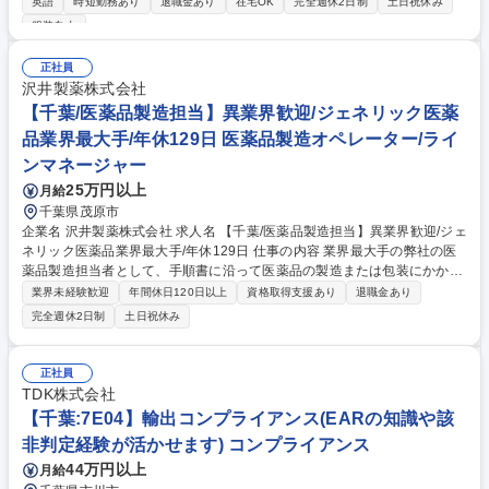
英語
時短勤務あり
退職金あり
在宅OK
完全週休2日制
土日祝休み
的にはマネジメント業務も期待します。■分析対象：フッ素を原料とす
服装自由
る、低分子量から高分子量の樹脂製品及びそれを用いた成型品（フィルム
／膜／ゴム等）、クロール・アルカリの基礎化学製品、環境分析（大気・
正社員
水質等）等幅広くお任せ。■主に使用する分析装置例：GC、LCMS、FT-I
沢井製薬株式会社
R、NMR、GPC、XRD等 ※現状、液体・気体分析（有機系）の割合が多
【千葉/医薬品製造担当】異業界歓迎/ジェネリック医薬
いです。 募集職種 【千葉工場】化学製品の分析および分析手法開発
品業界最大手/年休129日 医薬品製造オペレーター/ライ
ンマネージャー
25万円以上
月給
千葉県茂原市
企業名 沢井製薬株式会社 求人名 【千葉/医薬品製造担当】異業界歓迎/ジェ
ネリック医薬品業界最大手/年休129日 仕事の内容 業界最大手の弊社の医
薬品製造担当者として、手順書に沿って医薬品の製造または包装にかかわ
る機械操作をお願いします。クリーンルーム内での作業となり、衛生的な
業界未経験歓迎
年間休日120日以上
資格取得支援あり
退職金あり
環境でお仕事していただけます。 【入社後について】 入社後は約半年に
完全週休2日制
土日祝休み
わたり研修を実施します。入社前の段階では専門的な知識は不要です。医
薬品製造を通じて社会貢献したいという意欲のある方はぜひご応募くださ
い！ 【採用背景】事業拡大・生産量増加に伴い人員強化 募集職種 【千葉/
正社員
医薬品製造担当】異業界歓迎/ジェネリック医薬品業界最大手/年休129日
TDK株式会社
【千葉:7E04】輸出コンプライアンス(EARの知識や該
非判定経験が活かせます) コンプライアンス
44万円以上
月給