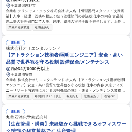
千葉県習志野市
企業名 デリシャス・クック株式会社 求人名 【管理部門スタッフ・次長候
補】人事・経理・総務を幅広く担う管理部門の参謀役 仕事の内容 食品製
造工場の管理部門にて人事、経理、総務の実務全般を担当します。上長と
連携し、現場の安定稼働を支えるとともに、将来的には組織を牽引するリ
業界未経験歓迎
退職金あり
ーダーとしての活躍を期待する非常に重要なポジションです。 【詳細】以
下の業務を中心にお任せします。 ■勤怠管理や給与計算データの作成と国
分グループへの共有業務 ■社会保険手続きや所得税・住民税等の各種納付
正社員
管理 ■求人媒体の選定や面接調整等の採用実務全般 ■月次決算・年次決
株式会社オリエンタルランド
算・予算管理業務・運営業務 ■その他関連庶務等 募集職種 【管理部門ス
【アトラクション技術者/照明エンジニア】安全・高い
タッフ・次長候補】人事・経理・総務を幅広く担う管理部門の参謀役
品質で世界観を守る役割 設備保全/メンテナンス
34万6000円以上
月給
千葉県浦安市
企業名 株式会社オリエンタルランド 求人名 【アトラクション技術者/照明
エンジニア】安全・高い品質で世界観を守る役割 仕事の内容 東京ディズ
ニーリゾート内施設における照明機器の設計・改良・メンテナンス業務を
お任せします。※建物の改変を伴う業務は含まない アトラクション技術者
業界未経験歓迎
年間休日120日以上
転勤なし
退職金あり
在宅OK
の役割を一言で表すと、「アトラクションの安全を築き、守る」「 魅せる
技術でアトラクションの世界観を守る 」ことです。パーク内施設における
照明機器の設計・改良・メンテナンスを通じて、ゲストに驚きと興奮に満
正社員
ちた体験を提供しませんか？ 当社の技術職は、自分が手がけたものを常に
丸善石油化学株式会社
身近で確認できるのも魅力の一つです。 募集職種 【アトラクション技術
【生産管理・購買】未経験から挑戦できるオフィスワー
者/照明エンジニア】安全・高い品質で世界観を守る役割
ク/安定の経営基盤です 生産管理