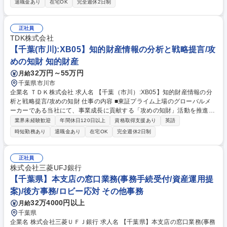
退職金あり
在宅OK
完全週休2日制
の材料・デバイスの評価・解析業務 ■有機構造解析技術（GC、GC/MS、L
C、LC/MS、NMR、ToF-SIMS等）を用いたTDK全社の材料・デバイスの
評価・解析業務 【組織ミッション】■評価解析技術を用いて顧客をサポー
正社員
トする。 ■評価解析のベンチマーク/ロードマップを整備し、顧客に貢献で
TDK株式会社
きる「見えないものを見えるようにする」先端技術を開発する。 募集職種
【千葉(市川):XB05】知的財産情報の分析と戦略提言/攻
【千葉:XE01】材料・デバイスの有機分析エンジニア
めの知財 知的財産
32万円～55万円
月給
千葉県市川市
企業名 ＴＤＫ株式会社 求人名 【千葉（市川）:XB05】知的財産情報の分
析と戦略提言/攻めの知財 仕事の内容 ■東証プライム上場のグローバルメ
ーカーである当社にて、事業成長に貢献する「攻めの知財」活動を推進し
ていただきます。IPランドスケープ（IPL）等を用いた知財情報の分析・
業界未経験歓迎
年間休日120日以上
資格取得支援あり
英語
戦略立案を行っていただきます。 【具体的には】■IP情報（特許出願動向
時短勤務あり
退職金あり
在宅OK
完全週休2日制
など）の分析と可視化 ■ターゲット企業や技術のマクロ知財分析 ■IPラン
ドスケープの作成 ■IP情報やIPランドスケープ等のIPインテリジェンスの
事業部門への提示/提案 ■AI等の先端技術を活用した知財業務の効率化・高
正社員
度化の検討および導入 ★まず国内事業部門の知財分析と提言から業務をお
株式会社三菱UFJ銀行
任せし、将来的には海外子会社を含むグローバルな知財戦略の分析と提言
【千葉県】本支店の窓口業務(事務手続受付/資産運用提
をお任せ 募集職種 【千葉（市川）:XB05】知的財産情報の分析と戦略提
案)/後方事務/ロビー応対 その他事務
言/攻めの知財
32万4000円以上
月給
千葉県
企業名 株式会社三菱ＵＦＪ銀行 求人名 【千葉県】本支店の窓口業務(事務