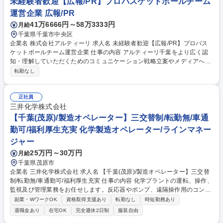
未経験者歓迎【広報/PR】プロバスケットボールチーム
運営企業 広報/PR
41万6666円～58万3333円
月給
千葉県千葉市中央区
企業名 株式会社アルティーリ 求人名 未経験者歓迎【広報/PR】プロバス
ケットボールチーム運営企業 仕事の内容 アルティーリ千葉をより広く認
知・理解していただくためのコミュニケーション戦略立案やメディアへの
広報活動、各種SNSの運営・管理を行っていただきます。 ■認知向上のた
転勤なし
めの広報戦略立案～実行 ■発信するコンテンツの企画・制作・ディレクシ
ョン ■プレスリリース作成、各メディアへ向けたプレスリリースとアプロ
ーチ ■メディア対応（取材・問い合わせ対応、原稿確認等） ■メディアリ
正社員
レーション構築（記者との関係構築・記者向け資料作成～企画提案） ■記
三井化学株式会社
者会見/イベント対応 ■各種SNSの運営・管理 募集職種 未経験者歓迎【広
【千葉(茂原)/製造オペレーター】三交替制/転勤無/車通
報/PR】プロバスケットボールチーム運営企業
勤可/福利厚生充実 化学製造オペレーター/ラインマネー
ジャー
25万円～30万円
月給
千葉県茂原市
企業名 三井化学株式会社 求人名 【千葉(茂原)/製造オペレーター】三交替
制/転勤無/車通勤可/福利厚生充実 仕事の内容 化学プラントの運転、操作、
監視及び管理業務をお任せします。反応器やポンプ、遠隔操作用のコンピ
ューター制御システム(DCS:分散型制御システム)などを使用し、高機能製
副業・WワークOK
資格取得支援あり
転勤なし
時短勤務あり
品の製造プロセスを操作して頂きます。 【働く環境】操作室(DCS等によ
退職金あり
在宅OK
完全週休2日制
服装自由
る遠隔監視)は室内で空調がきいており、反応設備は屋外ですが、屋根や