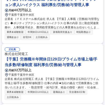
ョン求人/ハイクラス 福利厚生/労務/給与管理人事
40万円以上
月給
千葉県千葉市中央区
企業名 ＪＦＥスチール株式会社 求人名 【千葉】人事職（労務/給与管理な
ど）◆ポジティブアクション求人/ハイクラス 仕事の内容 主に勤怠関連業
務や、人事関連手続き、費用処理実務などの人事業務をお任せいたしま
す。 【業務例】 ・社員の勤怠チェック(COMPANY)、費用処理(経費精算
業界未経験歓迎
年間休日120日以上
資格取得支援あり
時短勤務あり
システム使用) ・社員問い合わせ対応(会社制度、勤怠 IP 等) ・入社2年目4
退職金あり
在宅OK
土日祝休み
年目対象の研修業務 ・キャリア採用業務(所属への書類選考依頼/入社初日
受け入れ対応等) 募集職種 【千葉】人事職（労務/給与管理など）◆ポジテ
ィブアクション求人/ハイクラス
正社員
株式会社関電工
【千葉】労務職※年間休日129日/プライム市場上場/手
当多数/研修制度 福利厚生/労務/給与管理人事
32万円以上
月給
千葉県千葉市中央区
企業名 株式会社関電工 求人名 【千葉】労務職※年間休日129日/プライム
市場上場/手当多数/研修制度◎ 仕事の内容 ■当社の拠点で労務業務をご担
当いただきます。 ・勤怠管理 ・給与計算、税金の徴収・納付 ・社会保険
の手続き ・健康管理 ・福利厚生手続き：生命保険、厚生施設申込、作業
業界未経験歓迎
年間休日120日以上
退職金あり
完全週休2日制
着の貸与 など ・拠点採用：高校新卒採用、中途採用（拠点毎に採用枠あ
土日祝休み
り） ・教育：人材育成部門からの研修募集対応、拠点内での育成計画 ※
ご経験等を考慮して担当業務を決めさせていただきます。 募集職種 【千