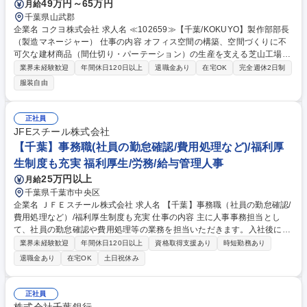
49万円～65万円
月給
千葉県山武郡
企業名 コクヨ株式会社 求人名 ≪102659≫【千葉/KOKUYO】製作部部長
（製造マネージャー） 仕事の内容 オフィス空間の構築、空間づくりに不
可欠な建材商品（間仕切り・パーテーション）の生産を支える芝山工場に
おいて、組織マネジメントを強化していただきます。※マネジメント専任
業界未経験歓迎
年間休日120日以上
退職金あり
在宅OK
完全週休2日制
ポジションです ◆製作部全体のマネジメント（約200名規模の人員・生産
服装自由
体制）◆複数工程にまたがるライン統括、生産性・品質・安全のマネジメ
ント ◆改善活動や体制づくりの人材育成・指導の推進 ◆製作課長・係長
層を通じた組織運営、現場オペレーションの統括 ◆納期遵守と安定生産に
正社員
向けた業務管理 ◆現場従業員の士気を高め、持続的に高いパフォーマンス
JFEスチール株式会社
を発揮させるリーダーシップ 等 募集職種 ≪102659≫【千葉/KOKUYO】
【千葉】事務職(社員の勤怠確認/費用処理など)/福利厚
製作部部長（製造マネージャー）
生制度も充実 福利厚生/労務/給与管理人事
25万円以上
月給
千葉県千葉市中央区
企業名 ＪＦＥスチール株式会社 求人名 【千葉】事務職（社員の勤怠確認/
費用処理など）/福利厚生制度も充実 仕事の内容 主に人事事務担当とし
て、社員の勤怠確認や費用処理等の業務を担当いただきます。入社後に先
輩社員からの指導のもとで業務を習得いただきますので、人事事務業務に
業界未経験歓迎
年間休日120日以上
資格取得支援あり
時短勤務あり
ご興味がある方は是非ご応募ください。 【業務例】社員の勤怠チェック
退職金あり
在宅OK
土日祝休み
(COMPANY)、費用処理(経費精算システム使用)/社員問い合わせ対応(会社
制度、勤怠IP等)/入社2年目4年目対象の研修業務/キャリア採用業務(所属
への書類選考依頼/入社初日受け入れ対応等) ※勤怠関連業務・人事関連手
正社員
続き業務・費用処理実務から習得頂き、将来的には社内研修の企画なども