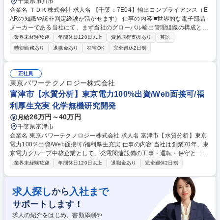
千葉県市川市
企業名 ＴＤＫ株式会社 求人名 【千葉：7E04】輸出コンプライアンス（E
ARの知識や該非判定経験が活かせます） 仕事の内容 ■世界的な電子部品
メーカーである当社にて、まず当社のグローバル輸出管理組織の構成と規
程に基づく役割を理解いただいた上で、ASEAN子会社の輸出管理体制構
業界未経験歓迎
年間休日120日以上
資格取得支援あり
英語
築支援を中心にご担当頂きます。その後、段階的に グループ会社全体の実
時短勤務あり
退職金あり
在宅OK
完全週休2日制
情調査、監査・改善支援へと業務を拡大して頂きます。【具体的には】■A
SEAN子会社（※他地域子会社の可能性もあり）への輸出管理体制構築支
援および運用監督 ■地域本社・グループ本社を介したグローバル全子会社
正社員
の輸出管理状況の定期的モニタ ■管轄組織別に実施するグループ会社への
東京パワーテクノロジー株式会社
輸出監査補助（実施後のフォローアップ含む） ■子会社への輸出管理強化
富津市【水質分析】東京電力100%出資/Web面接可/福
ツール導入推進および運用支援 募集職種 【千葉：7E04】輸出コンプライ
利厚生充実 化学無機研究開発
アンス（EARの知識や該非判定経験が活かせます）
26万円～40万円
月給
千葉県富津市
企業名 東京パワーテクノロジー株式会社 求人名 富津市【水質分析】東京
電力100％出資/Web面接可/福利厚生充実 仕事の内容 当社は創業70年、東
京電力グループ中核企業として、発電関連設備の工事・運転・保守と一貫
したエンジニアリングサービスを提供。そんな当社にて火力発電所発電設
業界未経験歓迎
年間休日120日以上
退職金あり
完全週休2日制
備に関連する水質分析業務をお任せいたします。 火力発電所発電設備に関
連する水質分析（サンプリング・分析・レポーティング）を担当頂きま
す。 当面は分析業務がメインとなりますが、将来的には分析結果に基づい
求人探し
入社まで
から
た運転・制御条件の調整等もご担当いただく想定です。 ・主な分析機器：
サポートします！
イオンクロマトグラフィー・吸光光度計 ・分析項目：濁度、ｐH、電導
度、溶存酸素、塩素、亜硝酸、リン酸、シリカ 募集職種 富津市【水質分
求人の紹介をはじめ、書類添削や