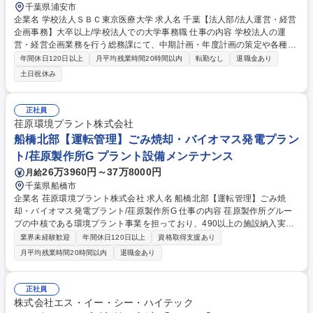
千葉県浦安市
企業名 学校法人ＳＢＣ東京医療大学 求人名 千葉【法人部/法人運営・経営
企画事務】大卒以上/学校法人での大学事務職 仕事の内容 学校法人の運
営・経営企画業務を行う総務課にて、中期計画・年度計画の策定や各種調
査・分析、内部統制、大学・法人規定の整備・改正・管理、補助金申請、
年間休日120日以上
月平均残業時間20時間以内
転勤なし
退職金あり
理事会運営補助などの事務全般をお任せします。 ■学校法人の安定した運
土日祝休み
営および経営企画業務全般、中期計画・年度計画の策定、各種調査や分析
業務■内部統制・監査保証業務・ガバナンス強化業務■大学・法人及び大学
規定の整備・改正・管理、補助金等の各種情報収集、申請および実績報告
正社員
業務■理事会・評議員会等の運営補助■認証評価関連事務、情報公開、その
荏原環境プラント株式会社
他法人運営に関する事務全般をお任せします。 【従事すべき業務の変更の
船橋北部【運転管理】ごみ焼却・バイオマス発電プラン
範囲】当社の指定する業務 募集職種 千葉【法人部/法人運営・経営企画事
ト/荏原製作所G プラント設備メンテナンス
務】大卒以上/学校法人での大学事務職
26万3960円～37万8000円
月給
千葉県船橋市
企業名 荏原環境プラント株式会社 求人名 船橋北部【運転管理】ごみ焼
却・バイオマス発電プラント/荏原製作所G 仕事の内容 荏原製作所グルー
プの中核である環境プラント事業を担っており、490以上の施設納入実績
と80以上の施設運転管理を受託する当社にて、安定運転・保守管理を行
業界未経験歓迎
年間休日120日以上
資格取得支援あり
い、設備点検・修理対応・改善提案をお任せします。 【詳細】 ■クレーン
月平均残業時間20時間以内
退職金あり
の操作：廃棄物を均一に混ぜ、焼却炉に投入する作業 ■中央操作室での運
転管理：焼却炉の状態をモニターで監視して機械を操作 ■工場棟内での機
器の巡視点検：機器の状態を確認し点検表に入力する作業 ■機器の軽微な
正社員
修理：一般工具を使ったメンテナンス作業 募集職種 船橋北部【運転管
株式会社エス・イー・シー・ハイテック
理】ごみ焼却・バイオマス発電プラント/荏原製作所G