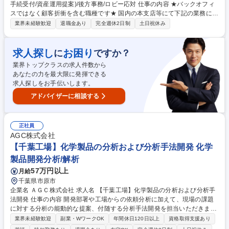
手続受付/資産運用提案)/後方事務/ロビー応対 仕事の内容 ★バックオフィ
スではなく顧客折衝を含む職種です★ 国内の本支店等にて下記の業務に従
事していただきます。 ■窓口/後方/ロビーにて事務手続等の受付・オペレ
業界未経験歓迎
退職金あり
完全週休2日制
土日祝休み
ーション、お客様対応 ■窓口にて、ご来店された個人のお客様に対して金
融商品のご提案 ■効率的な事務運用の検討・構築等 ≪業務紹介：ご応募前
に必ずご覧ください≫ ※記事 https://www.mysite.bk.mufg.jp/career/circle/
求人探し
お困り
に
ですか？
article17/ ※動画 https://youtu.be/H-S7HaJqqbg 募集職種 【千葉県】本支
業界トップクラスの求人件数から
店の窓口業務(事務手続受付/資産運用提案)/後方事務/ロビー応対
あなたの力を最大限に発揮できる
求人探しをお手伝いします。
アドバイザーに相談する
正社員
AGC株式会社
【千葉工場】化学製品の分析および分析手法開発 化学
製品開発分析/解析
57万円以上
月給
千葉県市原市
企業名 ＡＧＣ株式会社 求人名 【千葉工場】化学製品の分析および分析手
法開発 仕事の内容 開発部署や工場からの依頼分析に加えて、現場の課題
に対する分析の能動的な提案、付随する分析手法開発を担当いただきま
す。基本的には、案件に応じてチームを組んで対応いただきます。また、
業界未経験歓迎
副業・WワークOK
年間休日120日以上
資格取得支援あり
比較的経験の浅い メンバーが多いため、ご経験によっては技術指導や将来