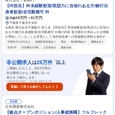
株式会社千葉銀行
お任せする可能性がございます。 募集職種 【千葉】事務職（社員の勤怠
【IR担当】IR未経験歓迎/英語力に自信のある方/銀行出
確認/費用処理など）/福利厚生制度も充実
身者歓迎/在宅勤務可 IR
28万円～61万円
月給
千葉県千葉市中央区
企業名 株式会社千葉銀行 求人名 【IR担当】IR未経験歓迎/英語力に自信の
ある方/銀行出身者歓迎/在宅勤務可 仕事の内容 英文開示が求められる情報
が増加していることを背景として海外投資家への情報開示体制を強化する
必要があるため、英語上級レベル方を求めております。 【具体的には】 ■
年間休日120日以上
資格取得支援あり
英語
時短勤務あり
退職金あり
英文を中心としたIR開示資料作成 ■英文ホームページのメンテナンス ■投
在宅OK
完全週休2日制
土日祝休み
服装自由
資家対応 募集職種 【IR担当】IR未経験歓迎/英語力に自信のある方/銀行出
身者歓迎/在宅勤務可
※
非公開求人
25
万件
は
以上
ご登録いただくと、約
25
万件の
非公開求人からご希望に沿った
求人をご紹介します。
※
2026年3月31日時点 ※求人数＝採用予定人数
登録して求人を紹介してもらう
正社員
出光興産株式会社
【拠点オープンポジション/人事総務職】フルフレック