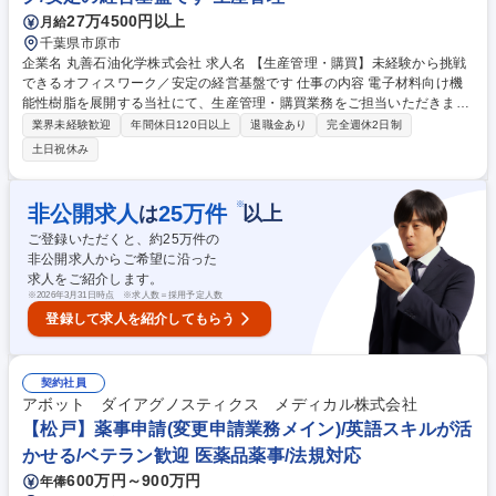
27万4500円以上
月給
千葉県市原市
企業名 丸善石油化学株式会社 求人名 【生産管理・購買】未経験から挑戦
できるオフィスワーク／安定の経営基盤です 仕事の内容 電子材料向け機
能性樹脂を展開する当社にて、生産管理・購買業務をご担当いただきま
す。在庫管理システムへの入力、原料の発注手配、仕入先との調整などを
業界未経験歓迎
年間休日120日以上
退職金あり
完全週休2日制
行います。 ■在庫管理システムへのデータ入力 ■原料の発注・手配業務 ■
土日祝休み
仕入先との連絡・調整(メール・電話・FAX) ■期末在庫チェック ■損益デー
タ作成などの経理関連業務 ■生産計画や在庫状況の確認・管理 【魅力】経
験不問。構築済みフォーマットを使用するため高度なスキルは不要。周囲
※
非公開求人
25
万件
は
以上
と協力しながら安心して事務スキルを磨けます。未経験からでも先輩社員
ご登録いただくと、約
25
万件の
が丁寧にサポートするため、安心して業務をスタートできる環境です。 募
非公開求人からご希望に沿った
集職種 【生産管理・購買】未経験から挑戦できるオフィスワーク／安定の
求人をご紹介します。
経営基盤です
※
2026年3月31日時点 ※求人数＝採用予定人数
登録して求人を紹介してもらう
契約社員
アボット ダイアグノスティクス メディカル株式会社
【松戸】薬事申請(変更申請業務メイン)/英語スキルが活
かせる/ベテラン歓迎 医薬品薬事/法規対応
600万円～900万円
年俸