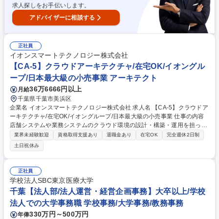
ター(CRC)未経験歓迎/土日祝休/医療資格を活かす
求人探しをお手伝いします。
アドバイザーに相談する
正社員
イオンスマートテクノロジー株式会社
【CA-5】クラウドアーキテクチャ/在宅OK/イオングル
ープ/日本最大級の小売事業 アーキテクト
36万6666円以上
月給
千葉県千葉市美浜区
企業名 イオンスマートテクノロジー株式会社 求人名 【CA-5】クラウドア
ーキテクチャ/在宅OK/イオングループ/日本最大級の小売事業 仕事の内容
店舗システムや業務システムのクラウド環境の設計・構築・運用を担って
いただきます。 Azureを使ったクラウド環境の企画設計や、ベンダーが構
業界未経験歓迎
資格取得支援あり
退職金あり
在宅OK
完全週休2日制
築したものをチェックする等、上流工程を担うポジションです。 【業務内
土日祝休み
容】■イオングループのアプリケーションを動かす共通基盤(コンテナ・Pa
aSなど)の構築・運用 ■Azureを使ったクラウド環境の構築 アウトソーサ
ーとともにシステム運用管理を行い、品質向上、効率化施策の改善検討な
正社員
どを行っていただきます。基幹システムにおけるクラウドリプレイスプロ
学校法人SBC東京医療大学
ジェクトなど、 スキルアップにつながる様々なプロジェクトを経験するこ
千葉【法人部/法人運営・経営企画事務】大卒以上/学校
とができる環境です。 募集職種 【CA-5】クラウドアーキテクチャ/在宅O
法人での大学事務職 学校事務/大学事務/教務事務
K/イオングループ/日本最大級の小売事業
330万円～500万円
年俸