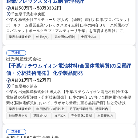
企業/フレックスタイム制 管理会計
理）/ポジティブアクション求人・ハイクラス向け
50万円～58万3332円
月給
千葉県千葉市中央区
企業名 株式会社アルティーリ 求人名 【経理】即戦力採用/プロバスケット
ボールチーム運営企業/フレックスタイム制 仕事の内容 Bリーグ所属のプ
ロバスケットボールクラブ「アルティーリ千葉」を運営する当社にて、経
理のマネージャー候補として、主に決算のレビューや進行管理、会計判
業界未経験歓迎
転勤なし
完全週休2日制
土日祝休み
断、監査対応をお任せいたします。 会社、チーム自体が立ち上がったばか
りということもあり、バックオフィスに関わる全般の仕組みづくりから運
用までをお任せ致します。 【業務詳細】■月次・四半期・年次決算の全体
正社員
進行 ■各種仕訳の最終確認、論点整理 ■未払計上、引当金、前払・前受、
出光興産株式会社
減価償却などの会計判断 ■監査対応を見据えた決算スケジュール管理 募集
【千葉/リチウムイオン電池材料(全固体電解質)の品質評
職種 【経理】即戦力採用/プロバスケットボールチーム運営企業/フレック
価・分析技術開発】 化学製品開発
スタイム制
31万円～52万円
月給
千葉県袖ケ浦市
企業名 出光興産株式会社 求人名 【千葉/リチウムイオン電池材料(全固体
電解質)の品質評価・分析技術開発】 仕事の内容 EV向け全固体電池の主要
素材(固体電解質)において、ラボから量産に至る品質評価手法と分析技術
の確立を担います。新素材のため決まった手法がなく、自ら解析・検証を
業界未経験歓迎
年間休日120日以上
月平均残業時間20時間以内
行い、品質管理の仕組みを構築する仕事です。 【業務詳細】(1)固体電解
時短勤務あり
退職金あり
在宅OK
完全週休2日制
土日祝休み
質および原料の仕様検討、品質評価(2)分析技術の開発、バリデーション
(妥当性検証)、量産拠点への技術移転(3)品質管理体制の構築、変動要因の
解析、監査対応 【やりがい】世界初の実用化を目指すトヨタとのオンサイ
正社員
トチームに参画。まだ世にない評価基準を自らの手で確立する、素材メー
学校法人SBC東京医療大学