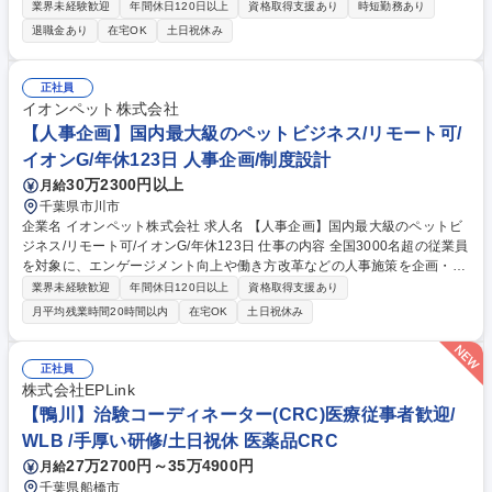
ご提案いたします） 【業務例】スチール研究所(研究開発：プレス成形、
業界未経験歓迎
年間休日120日以上
資格取得支援あり
時短勤務あり
ロボティクス開発、データサイエンティスト、プロセス開発、カーボンニ
退職金あり
在宅OK
土日祝休み
ュートラル、素材、構造等)/各品種の技術室(生産技術、操業管理、歩留ま
り改善、工程改善など)/土建技術部(プラント工事、建築工事の計画管理)/
設備室(生産設備の保全計画＆管理業務) 等 募集職種 【東日本/千葉or川
正社員
崎】オープンポジション（技術系）
イオンペット株式会社
【人事企画】国内最大級のペットビジネス/リモート可/
イオンG/年休123日 人事企画/制度設計
30万2300円以上
月給
千葉県市川市
企業名 イオンペット株式会社 求人名 【人事企画】国内最大級のペットビ
ジネス/リモート可/イオンG/年休123日 仕事の内容 全国3000名超の従業員
を対象に、エンゲージメント向上や働き方改革などの人事施策を企画・実
行するポジションです。社会の目まぐるしい変化に対応し、従業員をより
業界未経験歓迎
年間休日120日以上
資格取得支援あり
活躍させるための人事企画機能強化に伴う増員採用 となります。【業務詳
月平均残業時間20時間以内
在宅OK
土日祝休み
細】従業員活躍推進、働き方改革の施策立案・実行、エンゲージメント向
上施策の企画・展開、全国店舗への施策浸透支援、従業員トラブル対応な
どを担当いただきます。※今までのご経験次第では人事制度の企画・設計
正社員
にも携わっていただきます。 必要に応じて月1～2回程度、全国店舗への
株式会社EPLink
出張対応が発生することもございますので、フットワーク軽く、能動的に
【鴨川】治験コーディネーター(CRC)医療従事者歓迎/
動くことができる方を期待しております。 募集職種 【人事企画】国内最
WLB /手厚い研修/土日祝休 医薬品CRC
大級のペットビジネス/リモート可/イオンG/年休123日
27万2700円～35万4900円
月給
千葉県船橋市