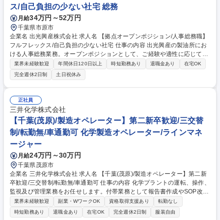
ス/自己負担の少ない社宅 総務
34万円～52万円
月給
千葉県市原市
企業名 出光興産株式会社 求人名 【拠点オープンポジション/人事総務職】
フルフレックス/自己負担の少ない社宅 仕事の内容 出光興産の製油所にお
ける人事総務業務。オープンポジションとして、ご経験や適性に応じて
「人事(労務・採用等)」や「総務(安全衛生・地域対応等)」などの実務を
業界未経験歓迎
年間休日120日以上
時短勤務あり
退職金あり
在宅OK
中心にお任せいたします。 【詳細】ご経験に応じ業務をお任せしていきま
完全週休2日制
土日祝休み
す。 ■人事：従業員の勤怠管理、給与計算、社会保険手続き、採用活動、
研修の企画・運営、福利厚生の管理 ■総務：製油所内の安全衛生管理、備
品・施設の維持管理、協力会社や近隣地域・行政との折衝・窓口対応、社
正社員
内イベントの企画運営 ※現場の声を聴きながら、国内外のエネルギー安定
三井化学株式会社
供給を支える拠点の環境づくりを推進します。 募集職種 【拠点オープン
【千葉(茂原)/製造オペレーター】第二新卒歓迎/三交替
ポジション/人事総務職】フルフレックス/自己負担の少ない社宅
制/転勤無/車通勤可 化学製造オペレーター/ラインマネ
ージャー
24万円～30万円
月給
千葉県茂原市
企業名 三井化学株式会社 求人名 【千葉(茂原)/製造オペレーター】第二新
卒歓迎/三交替制/転勤無/車通勤可 仕事の内容 化学プラントの運転、操作、
監視及び管理業務をお任せします。付帯業務として報告書作成やSOP改善
といった業務もご対応頂くケースもありますが、わからないことがあれば
業界未経験歓迎
副業・WワークOK
資格取得支援あり
転勤なし
先輩に教わりながら進めていける環境です。 【働く環境】操作室(DCS等
時短勤務あり
退職金あり
在宅OK
完全週休2日制
服装自由
による遠隔監視)は室内で空調がきいており、反応設備は屋外ですが、屋