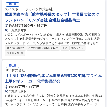
葉】労務職※年間休日129日/プライム市場上場/手当多数/研修制度◎
正社員
スイスポートジャパン株式会社
成田国際空港【航空機整備スタッフ】 世界最大級のグ
ランドハンドリング会社 空運航空機整備士
25万5000円～35万円
月給
千葉県成田市
企業名 スイスポートジャパン株式会社 求人名 成田国際空港【航空機整備
スタッフ】◆世界最大級のグランドハンドリング会社 仕事の内容 世界最
大級のグランドハンドリング会社である当社にて、航空機の整備をお任せ
します。整備士として、航空機のリリースやスイスポートジャパンの新し
業界未経験歓迎
月平均残業時間20時間以内
英語
退職金あり
いビジネスラインに関われる、魅力あるポジションです。 【具体的には】
完全週休2日制
・整備支援業務 ・航空機出発前点検 ・ヘッドセット作業（到着、出発の
際、コックピットと航空機の動作確認を実施） ・顧客の標準手順に従い、
顧客の航空機をリリース業務 ・顧客の航空会社に航空機整備と技術サポー
正社員
トを提供 ・必要に応じて、スイスポート内の他部門のサポート ・標準作
UBE株式会社
業手順と品質規準に従ったサービスを実行 ・その他付随する業務 募集職
【千葉】製品開発(合成ゴム事業)/創業120年超/プライム
種 成田国際空港【航空機整備スタッフ】◆世界最大級のグランドハンドリ
上場化学メーカー 化学製品開発
ング会社
35万円～55万円
月給
千葉県市原市
企業名 ＵＢＥ株式会社 求人名 【千葉】製品開発（合成ゴム事業）/創業12
0年超/プライム上場化学メーカー 仕事の内容 国内外に生産拠点を持つ合
成ゴム（ブタジエンゴム）メーカーで、世界中に顧客を持ちグローバルに