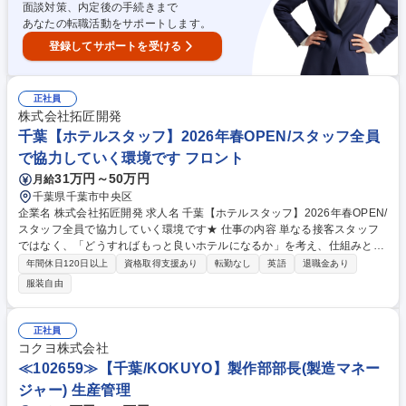
析】東京電力100％出資/Web面接可/福利厚生充実
面談対策、内定後の手続きまで
あなたの転職活動をサポートします。
登録してサポートを受ける
正社員
株式会社拓匠開発
千葉【ホテルスタッフ】2026年春OPEN/スタッフ全員
で協力していく環境です フロント
31万円～50万円
月給
千葉県千葉市中央区
企業名 株式会社拓匠開発 求人名 千葉【ホテルスタッフ】2026年春OPEN/
スタッフ全員で協力していく環境です★ 仕事の内容 単なる接客スタッフ
ではなく、「どうすればもっと良いホテルになるか」を考え、仕組みとし
て形にしていくポジションです。課題を発見し、自ら改善策を考え実行で
年間休日120日以上
資格取得支援あり
転勤なし
英語
退職金あり
きる方を歓迎します。 ■宿泊ゲストへのフロント・コンシェルジュ業務 ■
服装自由
予約や客室・館内の管理 ■近隣店舗や地域と連携した「体験プラン」のプ
ロデュース ■予約システム運用、備品選定、スタッフ教育のサポート ★
「決まったことをやる」のではなく「どうすれば喜ばれるか」を自分で決
正社員
める。 募集職種 千葉【ホテルスタッフ】2026年春OPEN/スタッフ全員で
コクヨ株式会社
協力していく環境です★
≪102659≫【千葉/KOKUYO】製作部部長(製造マネー
ジャー) 生産管理