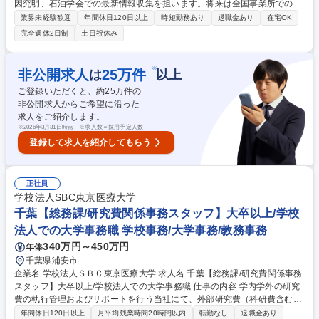
因究明、石油学会での最新情報収集を担います。将来は全国事業所でのロ
ーテーションを通じ、全社視点での技術マネジメントを経験できます。
業界未経験歓迎
年間休日120日以上
時短勤務あり
退職金あり
在宅OK
【業務詳細】(1)現場の試験技術向上と品質向上の施策立案(2)製品異常発
完全週休2日制
土日祝休み
生時の原因究明と是正処置、現場への技術指導(3)最新の分析機器（GC/M
S等）を用いた分析法および物性試験法の研究(4)石油連盟等を通じた業界
の最新規制・技術情報の把握 ※将来的には全国の製油所・事業所へのロー
※
非公開求人
25
万件
は
以上
テーションがあり、技術の専門性を磨きながら、巨大なプラントの運営を
ご登録いただくと、約
25
万件の
支える幅広いキャリアを築くことが可能です。 募集職種 【千葉/試験分析
非公開求人からご希望に沿った
技術者】手当充実/完全週休2日制/フルフレックス
求人をご紹介します。
※
2026年3月31日時点 ※求人数＝採用予定人数
登録して求人を紹介してもらう
正社員
学校法人SBC東京医療大学
千葉【総務課/研究費関係事務スタッフ】大卒以上/学校
法人での大学事務職 学校事務/大学事務/教務事務
340万円～450万円
年俸
千葉県浦安市
企業名 学校法人ＳＢＣ東京医療大学 求人名 千葉【総務課/研究費関係事務
スタッフ】大卒以上/学校法人での大学事務職 仕事の内容 学内学外の研究
費の執行管理およびサポートを行う当社にて、外部研究費（科研費含む）
の申請手続き支援・管理や、研究費に関する問い合わせ対応、教員対応、
年間休日120日以上
月平均残業時間20時間以内
転勤なし
退職金あり