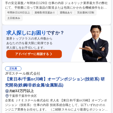
手の安定基盤／年間休日129日 仕事の内容 ジェネリック業界最大手の弊社
にて、手順書に沿って医薬品の製造または包装にかかわる機械操作をお願
いします。クリーンルーム内での作業となり、衛生的な環境でお仕事して
年間休日120日以上
資格取得支援あり
退職金あり
完全週休2日制
いただけます。 【入社後について】 入社後は約半年にわたり研修を実施
土日祝休み
します。入社前の段階では専門的な知識は不要です。医薬品製造を通じて
社会貢献したいという意欲のある方はぜひご応募ください！ 【採用背景】
事業拡大・生産量増加に伴い人員強化 募集職種 【茂原(千葉)/医薬品製造
求人探し
お困り
に
ですか？
担当】業界最大手の安定基盤／年間休日129日
業界トップクラスの求人件数から
あなたの力を最大限に発揮できる
求人探しをお手伝いします。
アドバイザーに相談する
正社員
JFEスチール株式会社
【東日本/千葉or川崎】オープンポジション(技術系) 研
究開発(鉄鋼/非鉄金属/金属製品)
32万円以上
月給
千葉県千葉市中央区
企業名 ＪＦＥスチール株式会社 求人名 【東日本/千葉or川崎】オープンポ
ジション（技術系） 仕事の内容 技術系総合職として、以下いずれかのエ
ンジニア業務をお任せします。 （ご経験スキルにより最適なポジションを