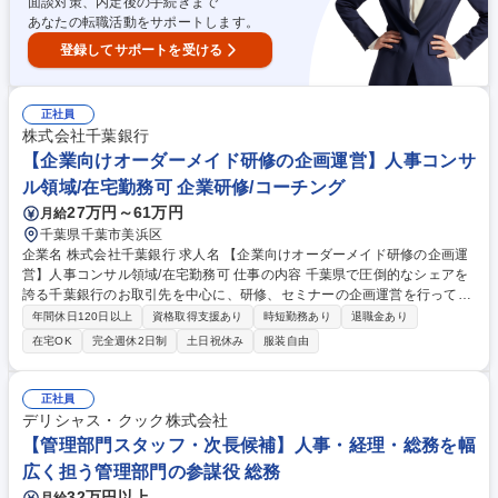
ンパニー/裁量権◎
面談対策、内定後の手続きまで
あなたの転職活動をサポートします。
登録してサポートを受ける
正社員
株式会社千葉銀行
【企業向けオーダーメイド研修の企画運営】人事コンサ
ル領域/在宅勤務可 企業研修/コーチング
27万円～61万円
月給
千葉県千葉市美浜区
企業名 株式会社千葉銀行 求人名 【企業向けオーダーメイド研修の企画運
営】人事コンサル領域/在宅勤務可 仕事の内容 千葉県で圧倒的なシェアを
誇る千葉銀行のお取引先を中心に、研修、セミナーの企画運営を行ってい
ただきます。私たちと一緒に、中小企業など地域の人材力をアップし、感
年間休日120日以上
資格取得支援あり
時短勤務あり
退職金あり
謝される仕事をしませんか？ ■研修・セミナー企画運営、提案業務：経営
在宅OK
完全週休2日制
土日祝休み
服装自由
者や人材育成担当者へのヒアリング、アンケートの分析、業界情報の収集
を通して企画を立案し、提案します。お客さまや講師との調整や集客の為
の告知を実施し、研修当日の運営を行います。 ■自治体案件のプロジェク
正社員
ト推進業務：自治体や大学から委託を受けて研修や人材育成関連のプロジ
デリシャス・クック株式会社
ェクトを推進しています。 募集職種 【企業向けオーダーメイド研修の企
【管理部門スタッフ・次長候補】人事・経理・総務を幅
画運営】人事コンサル領域/在宅勤務可
広く担う管理部門の参謀役 総務
32万円以上
月給