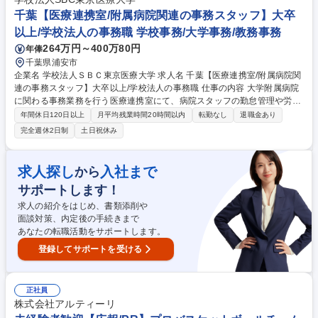
カーの枠を超えたダイナミックな開発を経験できます。 募集職種 【千葉/
千葉【医療連携室/附属病院関連の事務スタッフ】大卒
リチウムイオン電池材料(全固体電解質)の品質評価・分析技術開発】
以上/学校法人の事務職 学校事務/大学事務/教務事務
264万円～400万80円
年俸
千葉県浦安市
企業名 学校法人ＳＢＣ東京医療大学 求人名 千葉【医療連携室/附属病院関
連の事務スタッフ】大卒以上/学校法人の事務職 仕事の内容 大学附属病院
に関わる事務業務を行う医療連携室にて、病院スタッフの勤怠管理や労務
管理、採用関連業務、庶務、書類作成、医療連携室におけるバックオフィ
年間休日120日以上
月平均残業時間20時間以内
転勤なし
退職金あり
ス業務および付随する事務手続き全般をお任せいたします。 ■大学附属病
完全週休2日制
土日祝休み
院に関わる医療連携室での事務業務全般■病院スタッフの勤怠管理業務お
よび労務管理業務全般■採用関連業務のサポート、各種面接調整等■各種庶
務、書類作成・管理業務■その他、医療連携室の運営や病院関連業務に付
求人探し
入社まで
から
随する各種事務手続き全般を幅広くお任せします。病院と大学を繋ぐ組織
サポートします！
をバックオフィスから支える非常にやりがいのあるお仕事です。 【従事す
べき業務の変更の範囲】当社の指定する業務 募集職種 千葉【医療連携室/
求人の紹介をはじめ、書類添削や
附属病院関連の事務スタッフ】大卒以上/学校法人の事務職
面談対策、内定後の手続きまで
あなたの転職活動をサポートします。
登録してサポートを受ける
正社員
株式会社アルティーリ