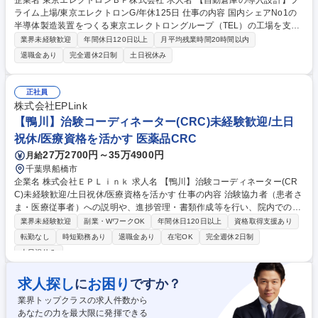
企業名 東京エレクトロンＢＰ株式会社 求人名 【自動倉庫の導入設計】プ
ライム上場/東京エレクトロンG/年休125日 仕事の内容 国内シェアNo1の
半導体製造装置をつくる東京エレクトロングループ（TEL）の工場を支え
ている当社にて、自動倉庫の導入や設計を担当するポジションを募集いた
業界未経験歓迎
年間休日120日以上
月平均残業時間20時間以内
します。主に、自動倉庫の仕様検討や設計、および 自動機器の運営をお任
退職金あり
完全週休2日制
土日祝休み
せいたします。【入社後の主な業務内容例（適性に応じて業務をお任せし
ます）】 ■TELグループで検討中の自動倉庫導入支援（TEL物流に適した
仕様の検討、効率性、コスト妥当性など）■既存および検討中の自動倉庫
正社員
システムの運用サポート■ベンダーや社内関連部門との折衝・調整■運用開
株式会社EPLink
始後の課題解決と改善施策の実施■トラブル対応 募集職種 【自動倉庫の導
【鴨川】治験コーディネーター(CRC)未経験歓迎/土日
入設計】プライム上場/東京エレクトロンG/年休125日
祝休/医療資格を活かす 医薬品CRC
27万2700円～35万4900円
月給
千葉県船橋市
企業名 株式会社ＥＰＬｉｎｋ 求人名 【鴨川】治験コーディネーター(CR
C)未経験歓迎/土日祝休/医療資格を活かす 仕事の内容 治験協力者（患者さ
ま・医療従事者）への説明や、進捗管理・書類作成等を行い、院内での治
験業務を底支えしていきます。最新の薬を待つ方々の力になれる、未経験
業界未経験歓迎
副業・WワークOK
年間休日120日以上
資格取得支援あり
から専門性が身につく社会貢献度の高い仕事です。 ■治験協力者（患者さ
転勤なし
時短勤務あり
退職金あり
在宅OK
完全週休2日制
ま・医療従事者）への説明 ■患者さまのスケジュール調整・管理、ヒアリ
土日祝休み
ング・服薬状況の確認 ■診察/検査への同席 ■医療従事者・依頼先への調
整、報告 ■症例報告書の作成支援 等 ※業務の6～7割は調整/事務業務とな
求人探し
お困り
に
ですか？
り、各関係者の間で治験業務の円滑な進行をサポート。 ※コアタイム無の
フレックスタイム制/プライベートと仕事の両立もしやすい環境。育休復帰
業界トップクラスの求人件数から
率は90%以上/育児補助支援金等も有 募集職種 【鴨川】治験コーディネー
あなたの力を最大限に発揮できる