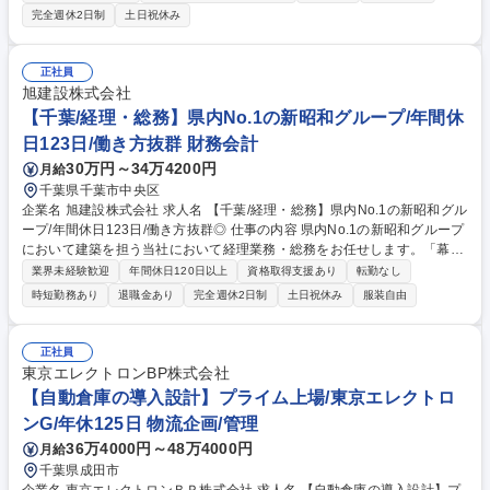
その他付随する大学総務事務手続き全般をお任せします。 ■学内学外の研
完全週休2日制
土日祝休み
究費の執行管理およびサポート業務■外部研究費（科学研究費助成事業を
含む）の申請手続き支援および管理業務■研究費に関する問い合わせ対
応、教員への各種対応業務■その他、研究費関係業務に付随する各種事務
正社員
手続き全般■大学総務に関する事務全般。学内の様々な事務手続きをバッ
旭建設株式会社
クオフィスから幅広く支えていただく非常にやりがいのあるお仕事です。
【千葉/経理・総務】県内No.1の新昭和グループ/年間休
【従事すべき業務の変更の範囲】当社の指定する業務 募集職種 千葉【総
日123日/働き方抜群 財務会計
務課/研究費関係事務スタッフ】大卒以上/学校法人での大学事務職
30万円～34万4200円
月給
千葉県千葉市中央区
企業名 旭建設株式会社 求人名 【千葉/経理・総務】県内No.1の新昭和グル
ープ/年間休日123日/働き方抜群◎ 仕事の内容 県内No.1の新昭和グループ
において建築を担う当社において経理業務・総務をお任せします。「幕張
メッセ」や「千葉県庁」等の公共性の高いプライム案件も受注しており、
業界未経験歓迎
年間休日120日以上
資格取得支援あり
転勤なし
安定した事業基盤があります。 ■仕訳業務・月次・年次決算・小口現金管
時短勤務あり
退職金あり
完全週休2日制
土日祝休み
服装自由
理・工事別の原価管理 ・工事請求書チェック・入金管理・経費精算※建設
業界特有の業務（工事別の原価管理など）は、経験不問です。■一部総務
業務もお任せします。ご入社後に実務経験を通じて習得いただきます。★
正社員
経理のみならず様々な分野の業務に携わることができます！建設会社のバ
東京エレクトロンBP株式会社
ックオフィスとして現場とコミュニケーションをとりながら様々な知識を
【自動倉庫の導入設計】プライム上場/東京エレクトロ
習得できます★ 募集職種 【千葉/経理・総務】県内No.1の新昭和グループ/
ンG/年休125日 物流企画/管理
年間休日123日/働き方抜群◎
36万4000円～48万4000円
月給
千葉県成田市