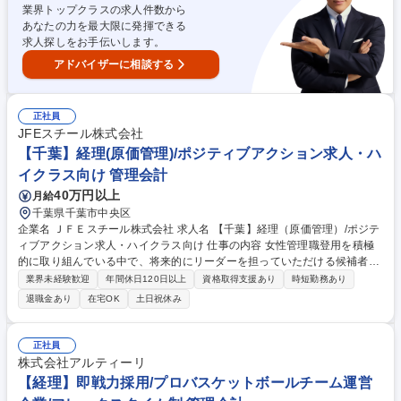
業界トップクラスの求人件数から
ダー・契約管理 ■総務部門の業務全般サポート 募集職種 【総務(メンバ
あなたの力を最大限に発揮できる
ー)】小売り最大手のイオングループ/コアタイム無フルフレックス
求人探しをお手伝いします。
アドバイザーに相談する
正社員
JFEスチール株式会社
【千葉】経理(原価管理)/ポジティブアクション求人・ハ
イクラス向け 管理会計
40万円以上
月給
千葉県千葉市中央区
企業名 ＪＦＥスチール株式会社 求人名 【千葉】経理（原価管理）/ポジテ
ィブアクション求人・ハイクラス向け 仕事の内容 女性管理職登用を積極
的に取り組んでいる中で、将来的にリーダーを担っていただける候補者を
募集します。主に製鉄所における原価計算・利益計画、単年度利益計画お
業界未経験歓迎
年間休日120日以上
資格取得支援あり
時短勤務あり
よび中期経営計画の作成などをお任せいたします。 【業務詳細】売上げや
退職金あり
在宅OK
土日祝休み
原価などをもとに各工場のコストや損益を管理するとともに、製造現場と
連携して生産体制の効率化を検討していきます。将来的には税務、原価計
算、財務・資金、IR、会計・決算といった財務経理関連の業務に幅広くつ
正社員
いていただくことを期待しています。 ※原価管理業務以外(税務・財務・
株式会社アルティーリ
会計)のご経験をお持ちの方もお気軽に応募ください。ご経験に応じて、
【経理】即戦力採用/プロバスケットボールチーム運営
様々なキャリアパスを検討いたします。 募集職種 【千葉】経理（原価管