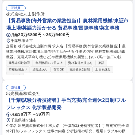
壁があるため、直射日光は当たらない環境です。また当社他工場と比較し
ても、横の交流が多い職場で、釣り大会やBBQというイベントだけでな
正社員
く、工場運用における費用や連携面でも助けあっている職場です。また国
株式会社丸山製作所
内外オペレーターの体験型教育研修施設を有し、三井化学G全体の安全安
【貿易事務(海外営業の業務担当)】農林業用機械/東証市
定運転に関わる技術伝承の拠点となります。 募集職種 【千葉(茂原)/製造
場上場/英語力活かせる 貿易事務/国際事務/英文事務
オペレーター】三交替制/転勤無/車通勤可/福利厚生充実
23万6800円～36万9400円
月給
千葉県東金市
企業名 株式会社丸山製作所 求人名 【貿易事務(海外営業の業務担当)】農
林業用機械/東証市場上場/英語力活かせる 仕事の内容 農林業用機械(消毒
機器、充電式草刈り機など)や産業用機械の製造において唯一無二の技術
力を持ち、海外展開も行っている当社において、同社の製品（農機具・消
業界未経験歓迎
年間休日120日以上
資格取得支援あり
英語
火器等）の輸出業務全般をお任せします。 【業務詳細】■輸出実務（受
時短勤務あり
退職金あり
在宅OK
完全週休2日制
土日祝休み
注・出荷手配・船積み書類作成等） ■海外顧客・フォワーダーとの英文メ
服装自由
ール等による折衝 ■物流領域の改善プロジェクトへの参画 ■コストダウ
ン、システム化、商流変更などの検討・実行 【将来的には】物流コスト削
正社員
減やシステム化を推進するプロジェクトへの参画も期待するポジションで
出光興産株式会社
す。 募集職種 【貿易事務(海外営業の業務担当)】農林業用機械/東証市場
【千葉/試験分析技術者】手当充実/完全週休2日制/フル
上場/英語力活かせる
フレックス 化学製品開発
30万円～39万円
月給
千葉県袖ケ浦市
企業名 出光興産株式会社 求人名 【千葉/試験分析技術者】手当充実/完全週
休2日制/フルフレックス 仕事の内容 分析技術の研究、現場トラブルの原