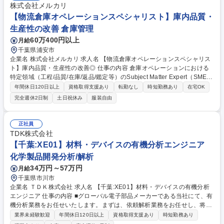
株式会社メルカリ
【物流倉庫オペレーションスペシャリスト】庫内品質・
生産性の改善 倉庫管理
60万400円以上
月給
千葉県浦安市
企業名 株式会社メルカリ 求人名 【物流倉庫オペレーションスペシャリス
ト】庫内品質・生産性の改善◎ 仕事の内容 倉庫オペレーションにおける
特定領域（工程/品質/在庫/返品/鑑定等）のSubject Matter Expert（SME）
として、現場の事実とデータに基づき、原因特定から改善施策の実装・定
年間休日120日以上
資格取得支援あり
転勤なし
時短勤務あり
在宅OK
着までを担います。 ■倉庫内オペレーションの運用・改善推進：入荷・保
完全週休2日制
土日祝休み
服装自由
管・出荷・返品・検品/鑑定等の庫内プロセスにおける、安定稼働の維持と
ボトルネック解消 ■3PLとの協働による改善の実装・定着：3PL現場責任
者/リーダーと連携し、品質・納期・生産性の課題を特定→対策→定着まで
正社員
推進■インシデント対応・再発防止■標準化(SOP/教育/監査)を“使われる
TDK株式会社
形”にする ■WMS等のシステム活用と現場運用の接続など 募集職種 【物流
【千葉:XE01】材料・デバイスの有機分析エンジニア
倉庫オペレーションスペシャリスト】庫内品質・生産性の改善◎
化学製品開発分析/解析
34万円～57万円
月給
千葉県市川市
企業名 ＴＤＫ株式会社 求人名 【千葉:XE01】材料・デバイスの有機分析
エンジニア 仕事の内容 ■グローバル電子部品メーカーである当社にて、有
機分析業務をお任せいたします。まずは、依頼解析業務をお任せし、将来
的には課題解決のプロジェクトの推進やマネジメント業務をお任せしま
業界未経験歓迎
年間休日120日以上
資格取得支援あり
時短勤務あり
す。 【業務内容】■分光分析技術（FT-IR、Raman等）を用いたTDK全社