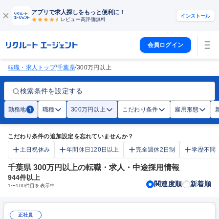
アプリで求人探しをもっと便利に！
インストール
レビュー高評価
無料
会員ログイン
/
/
転職・求人トップ
千葉県
300万円以上
検索条件を設定する
勤務地
職種
300万円以上
こだわり条件
雇用形態
1
こだわり条件の追加設定を忘れていませんか？
土日祝休み
年間休日120日以上
完全週休2日制
学歴不問
千葉県 300万円以上の転職・求人・中途採用情報
944
件以上
関連度順
新着順
1
〜
100
件目を表示中
正社員