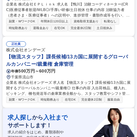
企業名 株式会社ＥＰＬｉｎｋ 求人名 【鴨川】治験コーディネーター(CR
C)医療従事者歓迎/WLB◎/手厚い研修/土日祝休 仕事の内容 治験協力者
（患者さま・医療従事者）への説明や、進捗管理・書類作成等を行い、院
内での治験業務を底支えしていきます。最新の薬を待つ方々の力になれ
副業・WワークOK
年間休日120日以上
資格取得支援あり
転勤なし
る、未経験から専門性が身につく社会貢献度の高い仕事です。 ■治験に参
時短勤務あり
退職金あり
在宅OK
完全週休2日制
土日祝休み
加する患者(被験者)さんに対する試験内容の補助説明 ■被験者のスケジュ
ール管理 ■被験者との面談、服薬状況の確認 ■診療、検査への同席 ■院内
スタッフへの連絡、調整 ■症例報告書の作成支援など ※業務の6～7割は事
正社員
務業務となります。【働きやすさ】コアタイム無のフレックスタイム制の
株式会社オンデーズ
ためプライベートと仕事の両立もしやすい環境。育休からの復帰率は90%
【物流スタッフ】課長候補/13カ国に展開するグローバ
以上、育児補助支援金等もあります。 募集職種 【鴨川】治験コーディネ
ルカンパニー/裁量権 倉庫管理
ーター(CRC)医療従事者歓迎/WLB◎/手厚い研修/土日祝休
500万円～600万円
年俸
千葉県流山市
企業名 株式会社オンデーズ 求人名 【物流スタッフ】課長候補/13カ国に展
開するグローバルカンパニー/裁量権◎ 仕事の内容 入出荷検品、棚入れ、
ピッキング、梱包発送等の倉庫業務全般から、スタッフ教育やシフト管理
等、幅広い業務をお任せします。近い将来、センター全体のマネジメント
副業・WワークOK
時短勤務あり
在宅OK
完全週休2日制
服装自由
を想定した重要なポジションです。 【キャリアパス】半年ごとに課長代理
→課長→センター長などの役職をお任せすることを期待しています！ 【ポ
ジションの魅力】 ★全国300店舗以上の商品を集約しているため、やりが
求人探し
入社まで
から
いが大きいです。 ★現場のオペレーションを一任するため、裁量権のある
サポートします！
環境です。 ★入社年次に関わらず実力次第で早期キャリアアップができま
す。 募集職種 【物流スタッフ】課長候補/13カ国に展開するグローバルカ
求人の紹介をはじめ、書類添削や