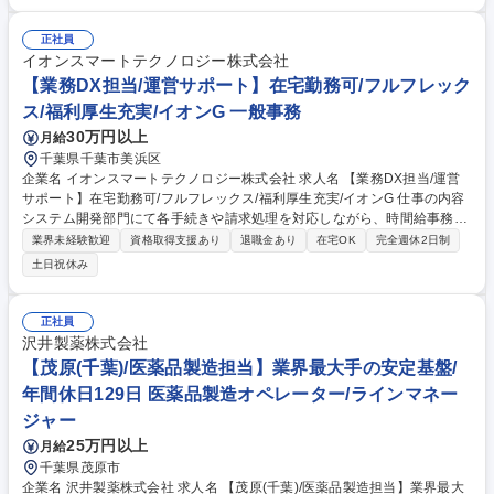
根や壁があるため、直射日光は当たらない環境です。また当社他工場と比
較しても、横の交流が多い職場で、釣り大会やBBQというイベントだけで
正社員
なく、工場運用における費用や連携面でも助けあっている職場です。また
イオンスマートテクノロジー株式会社
国内外オペレーターの体験型教育研修施設を有し、三井化学G全体の安全
【業務DX担当/運営サポート】在宅勤務可/フルフレック
安定運転に関わる技術伝承の拠点となります。 募集職種 【千葉(茂原)/製
ス/福利厚生充実/イオンG 一般事務
造オペレーター】第二新卒歓迎/三交替制/転勤無/車通勤可
30万円以上
月給
千葉県千葉市美浜区
企業名 イオンスマートテクノロジー株式会社 求人名 【業務DX担当/運営
サポート】在宅勤務可/フルフレックス/福利厚生充実/イオンG 仕事の内容
システム開発部門にて各手続きや請求処理を対応しながら、時間給事務ス
タッフ数名の取りまとめ、事務業務全体における課題を特定、品質向上・
業界未経験歓迎
資格取得支援あり
退職金あり
在宅OK
完全週休2日制
標準化・効率化・改善の企画の推進を担当していただくポジションです。
土日祝休み
【業務内容】■稟議申請/電子申請など各種手続き ■グループ会社への請求/
支払い業務 ■時間給事務スタッフ数名の業務フォロー/進捗管理 ■業務の割
り振り/優先順位整理 ■新人・入社者への業務レクチャー ■業務フローの見
正社員
直し/整理 ■マニュアル作成/更新 募集職種 【業務DX担当/運営サポート】
沢井製薬株式会社
在宅勤務可/フルフレックス/福利厚生充実/イオンG
【茂原(千葉)/医薬品製造担当】業界最大手の安定基盤/
年間休日129日 医薬品製造オペレーター/ラインマネー
ジャー
25万円以上
月給
千葉県茂原市
企業名 沢井製薬株式会社 求人名 【茂原(千葉)/医薬品製造担当】業界最大