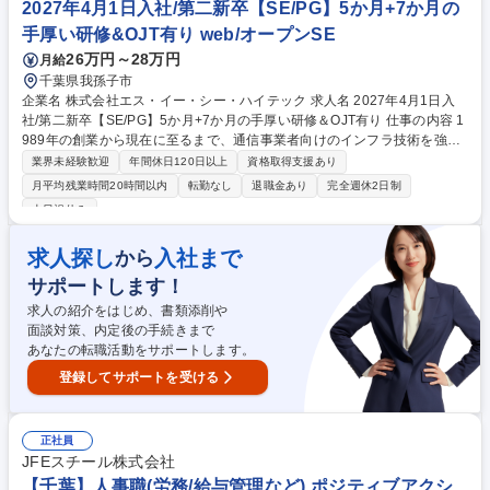
2027年4月1日入社/第二新卒【SE/PG】5か月+7か月の
手厚い研修&OJT有り web/オープンSE
26万円～28万円
月給
千葉県我孫子市
企業名 株式会社エス・イー・シー・ハイテック 求人名 2027年4月1日入
社/第二新卒【SE/PG】5か月+7か月の手厚い研修＆OJT有り 仕事の内容 1
989年の創業から現在に至るまで、通信事業者向けのインフラ技術を強み
に、確かな実績を培ってきた当社にて、大手通信キャリア向けのアプリケ
業界未経験歓迎
年間休日120日以上
資格取得支援あり
ーション、ミドルウェア、Linuxカーネルの開発をご担当いただきます。
月平均残業時間20時間以内
転勤なし
退職金あり
完全週休2日制
[案件例]■通信キャリア向け5G基地局システムの開発/仮想化NWシステム
土日祝休み
の開発/トラフィック制御システムの開発/通信仮想基盤OS／ミドルウェア
開発 他 [魅力/やりがい] 固定電話の交換機開発の時代から、携帯電話の登
求人探し
入社まで
から
場・ 発展を支えてきた長年のノウハウと信頼により、当社でなくては出来
ない 案件が多数ございます。 募集職種 2027年4月1日入社/第二新卒【SE/
サポートします！
PG】5か月+7か月の手厚い研修＆OJT有り
求人の紹介をはじめ、書類添削や
面談対策、内定後の手続きまで
あなたの転職活動をサポートします。
登録してサポートを受ける
正社員
JFEスチール株式会社
【千葉】人事職(労務/給与管理など) ポジティブアクシ