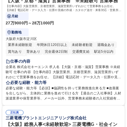
を込めてコミュニケーションをとりながら広報関連業務を行っておりま
【大阪・京都・滋賀】営業事務 ※未経験可 営業事務
す。 学歴・資格 学歴：大学院 大学 高専 短大 専修学校 高校 語学力： 資
【仕事内容】大阪営業所、京都営業所、滋賀営業所いずれかにて営業事務をお任せ。
格：
【詳細】電話応対・データ入力・伝票や見積の作成・カタログ送付・来客対応・営業所内
で発生する事務業務や業務改善をお任せ。
月給
27万9000円～28万1000円
勤務地
大阪府大阪市淀川区
業界未経験歓迎
年間休日120日以上
未経験者歓迎
退職金あり
賞与あり
育休あり
完全週休2日制
交通費支給
駅近5分以内
土日祝休み
仕事の内容
企業名 株式会社キーエンス 求人名 【大阪・京都・滋賀】営業事務 ※未経
験可 仕事の内容 【仕事内容】大阪営業所、京都営業所、滋賀営業所いず
れかにて営業事務をお任せ。 【詳細】電話応対・データ入力・伝票や見積
の作成・カタログ送付・来客対応・営業所内で発生する事務業務や業務改
必要な経験・能力等
善をお任せ。 【教育制度】ご入社後、育成担当とペアになりながらOJTに
必要な経験・能力等 【必須】■協調性を持って業務推進出来る方 ■改善案
て業務を覚えていただくことが可能です。業務システムがきちんと構築さ
を出しながら、主体的に業務を進めて行ける方 【過去のご入社事例】人材
れているため、スムーズに仕事に慣れることができる環境です。また、
派遣業界や保育業界等、メーカー以外、営業事務未経験者の入社実績有
「チームで成果を出す文化」があり、良いやり方を積極的に共有しながら
【当社の事務職について】単なる事務ではなく主体性を発揮したサポート
常に改善を目指す風土のため、安心して業務に取り組んでいただけます。
により、キーエンスの付加価値向上に貢献します。ベースの定型業務に加
募集職種 【大阪・京都・滋賀】営業事務 ※未経験可
正社員
えて、お客様や社員の状況に合わせ、能動的なサポート、改善の動きも期
三菱電機プラントエンジニアリング株式会社
待され。組織を支えるスペシャリストとして、チームに貢献し、結果的に
社員から頼られる存在になることができます。平均19:30の退勤以降の業
【大阪】総務人事<未経験歓迎> 三菱電機G・社会イン