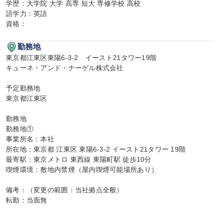
学歴：大学院 大学 高専 短大 専修学校 高校

語学力：英語

資格：
勤務地
東京都江東区東陽6-3-2　イースト21タワー19階

キューネ・アンド・ナーゲル株式会社

予定勤務地

東京都江東区

勤務地

勤務地①

事業所名：本社

所在地：東京都 江東区 東陽6-3-2 イースト21タワー 19階

最寄駅：東京メトロ 東西線 東陽町駅 徒歩10分

喫煙環境：敷地内禁煙（屋内喫煙可能場所あり）

備考：（変更の範囲：当社拠点全般）

転勤：当面無