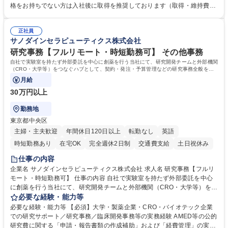
求・支払データ登録、取引先マスター申請対応）・予算作成及び予実管
格をお持ちでない方は入社後に取得を推奨しております（取得・維持費用
理・各種稟議書、報告書作成業務・各種台帳管理、交際費・会議費支払報
の一部補助あり） 【求める人物像】 ・向学心豊かで、主体的に行動でき
告書作成及び月次管理・部内総務庶務全般 など※※配属先によっては上記
る方。 ・社内外の多様な関係者と協調して業務を進められるコミュニケー
の他に担当頂く業務が発生する場合があります。 募集職種 【営業事務】
正社員
ション力がある方。 ・チャレンジを厭わず、粘り強く業務に取り組める
サノダインセラピューティクス株式会社
業務職/三井物産グループ/平均残業時間10H/完全週休2日
方。多様な関係者と謙虚に信頼関係を構築でき、期限を意識したスケジュ
ール管理が出来る方。※将来的に他部署（営業部門、コーポレート部門）
研究事務【フルリモート・時短勤務可】 その他事務
へのジョブローテーションの可能性があります。 学歴・資格 学歴：大学
自社で実験室を持たず外部委託を中心に創薬を行う当社にて、研究開発チームと外部機関
院 大学 語学力： 資格：宅地建物取引士
（CRO・大学等）をつなぐハブとして、契約・発注・予算管理などの研究事務全般をお
任せします。
月給
30万円以上
勤務地
東京都中央区
主婦・主夫歓迎
年間休日120日以上
転勤なし
英語
時短勤務あり
在宅OK
完全週休2日制
交通費支給
土日祝休み
仕事の内容
企業名 サノダインセラピューティクス株式会社 求人名 研究事務【フルリ
モート・時短勤務可】 仕事の内容 自社で実験室を持たず外部委託を中心
に創薬を行う当社にて、研究開発チームと外部機関（CRO・大学等）をつ
なぐハブとして、契約・発注・予算管理などの研究事務全般をお任せしま
必要な経験・能力等
す。 ■見積取得、発注、検収、請求処理等の事務手続き ■委託先との定例
必要な経験・能力等 【必須】大学・製薬企業・CRO・バイオテック企業
会議の調整・アジェンダ準備・議事録作成 ■研究報告書、試験関連資料、
での研究サポート／研究事務／臨床開発事務等の実務経験 AMED等の公的
SOP等の整備・版管理・保管 ■研究開発の進捗・タイムライン・予算執行
研究費に関する「申請・報告書類の作成補助」および「経費管理」の実務