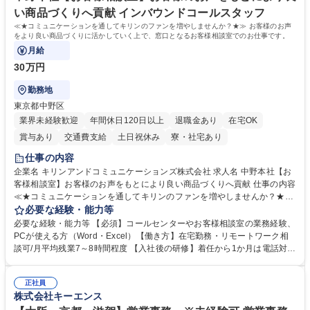
い商品づくりへ貢献 インバウンドコールスタッフ
≪★コミュニケーションを通してキリンのファンを増やしませんか？★≫ お客様のお声
をより良い商品づくりに活かしていく上で、窓口となるお客様相談室でのお仕事です。
月給
30万円
勤務地
東京都中野区
業界未経験歓迎
年間休日120日以上
退職金あり
在宅OK
賞与あり
交通費支給
土日祝休み
寮・社宅あり
仕事の内容
企業名 キリンアンドコミュニケーションズ株式会社 求人名 中野本社【お
客様相談室】お客様のお声をもとにより良い商品づくりへ貢献 仕事の内容
≪★コミュニケーションを通してキリンのファンを増やしませんか？★≫
お客様のお声をより良い商品づくりに活かしていく上で、窓口となるお客
必要な経験・能力等
様相談室でのお仕事です。 日々お客様からいただくキリングループへのご
必要な経験・能力等 【必須】コールセンターやお客様相談室の業務経験、
意見を、企業活動に活かしています。お客様からの声に迅速かつ誠意をも
PCが使える方（Word・Excel）【働き方】在宅勤務・リモートワーク相
って対応、情報提供するとともにグループ内活動に反映しています。 【具
談可/月平均残業7～8時間程度 【入社後の研修】着任から1か月は電話対応
体的には】電話応対、メール、お手紙対応、ご指摘品調査報告書作成、有
のOJTを中心に実施し、電話対応に慣れた段階でメール・手紙のOJTを実
人チャットボット対応など。 【1日の対応件数】■電話：月間一人当たり
施する予定です。独り立ち以降もしっかりフォローする体制を整えていま
平均100件前後■メール・手紙：同上40件前後 募集職種 中野本社【お客様
正社員
すのでご安心ください。 【当社について】キリングループの広報機能を担
株式会社キーエンス
相談室】お客様のお声をもとにより良い商品づくりへ貢献
う会社として、お客様との出会いを大切にし、磨き上げたホスピタリティ