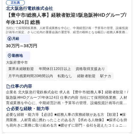
道路施設や道路工事現場の見学ツアー事業 ※入社後は上記いずれかの部門
正社員
部門など多岐に渡る業務を経験できます。 ■様々なプロジェクト：駐車場
北大阪急行電鉄株式会社
へ配属。※業務内容変更の範囲：会社の定める業務 募集職種 【都庁グル
事業の他、新宿駅西口広場内に設置された照明を兼ねた広告「ブライトサ
ープ】総合職（事務）◇残業月平均9時間未満／有給年平均16日取得
イン」の管理運営を行うなど、事業収益を生み出す活動を積極的に行って
【豊中市/総務人事】経験者歓迎!/阪急阪神HDグループ/
います。 学歴・資格 学歴：大学院 大学 高専 短大 専修学校 高校 語学力：
年休124日 総務
資格：
当社にて採用関係業務、人材育成業務を中心に、中期経営計画・予算等の管理、設備投資
計画等の策定、さらに社内の重要会議の運営等、経営の根幹となる幅広い総務人事業務全
般を担当していただきます。
月給
30万円～38万円
勤務地
大阪府豊中市
業界未経験歓迎
年間休日120日以上
資格取得支援あり
月平均残業時間20時間以内
転勤なし
経験者歓迎
駅ナカ
退職金あり
完全週休2日制
交通費支給
駅近5分以内
仕事の内容
土日祝休み
服装自由
昼食補助あり
食事補助あり
企業名 北大阪急行電鉄株式会社 求人名 【豊中市/総務人事】経験者歓迎！/
阪急阪神HDグループ/年休124日 仕事の内容 当社にて採用関係業務、人材
育成業務を中心に、中期経営計画・予算等の管理、設備投資計画等の策
定、さらに社内の重要会議の運営等、経営の根幹となる幅広い総務人事業
必要な経験・能力等
務全般を担当していただきます。 【主な業務内容】 ■採用関係業務および
必要な経験・能力等 【必須】■総務人事の実務経験がある方 【歓迎】■採
人材育成(社員研修)業務の推進 ■中期経営計画および予算等の管理 ■設備
用業務、人材育成に携わったことのある方 【求める人物像】 ■探求心を持
投資計画等の策定 ■社内の重要会議の運営 ■その他総務人事業務全般 【入
ち前向きに業務に取り組める方 ■臆せずに部門・会社を超えたコミュニケ
社後】入社後は採用や育成をメインに担当し将来的には経営根幹に関わる
ーションの取れる方 ■自分で考えて行動のできる方 ■第二の創業期を迎え