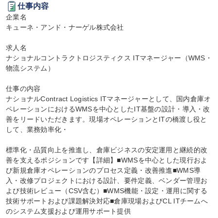
仕事内容
企業名

キューネ・アンド・ナーゲル株式会社

求人名

ナショナルコントラクトロジスティクス ITマネージャー（WMS・
物流システム）

仕事の内容

ナショナルContract Logistics ITマネージャーとして、国内倉庫オ
ペレーションにおけるWMSを中心としたIT基盤の設計・導入・改
善をリードいただきます。現場オペレーションとITの橋渡し役と
して、業務効率化・

標準化・品質向上を推進し、倉庫ビジネスの安定運用と継続的改
善を支えるポジションです【詳細】■WMSを中心とした現行およ
び新規倉庫オペレーションのプロセス定義・改善推進■WMS導
入・改修プロジェクトにおける設計、要件定義、ベンダー管理お
よび技術レビュー（CSV含む）■WMS機能・設定・運用に関する
技術サポートおよび課題解決対応■倉庫現場およびCL ITチームへ
のシステム支援および運用サポート提供
