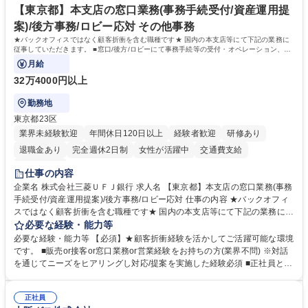
指す
専修学校 高校 語学力： 資格：
【東京都】本支店の窓口業務(事務手続受付/資産運用提
案)/後方事務/ロビー応対 その他事務
★バックオフィスではなく顧客折衝を含む職種です★ 国内の本支店等にて下記の業務に
従事していただきます。 ■窓口/後方/ロビーにて事務手続等の受付・オペレーション、お
客様対応
月給
32万4000円以上
勤務地
東京都23区
業界未経験歓迎
年間休日120日以上
経験者歓迎
研修あり
退職金あり
完全週休2日制
女性が活躍中
交通費支給
土日祝休み
仕事の内容
企業名 株式会社三菱ＵＦＪ銀行 求人名 【東京都】本支店の窓口業務(事務
手続受付/資産運用提案)/後方事務/ロビー応対 仕事の内容 ★バックオフィ
スではなく顧客折衝を含む職種です★ 国内の本支店等にて下記の業務に従
事していただきます。 ■窓口/後方/ロビーにて事務手続等の受付・オペレ
必要な経験・能力等
ーション、お客様対応 ■窓口にて、ご来店された個人のお客様に対して金
必要な経験・能力等 【必須】★顧客折衝経験を活かしてご活躍可能な環境
融商品のご提案 ■効率的な事務運用の検討・構築等 ≪業務紹介：ご応募前
です。 ■販売or接客or窓口業務or営業経験をお持ちの方(業界不問) ※対話
に必ずご覧ください≫ ※記事 https://www.mysite.bk.mufg.jp/career/circle/
を通じてニーズをヒアリングし対応/提案を実施した経験必須 ■正社員とし
article17/ ※動画 https://youtu.be/H-S7HaJqqbg 募集職種 【東京都】本支
ての就業経験1年以上 【歓迎】■金融業界での就業経験■銀行での預金為替
店の窓口業務(事務手続受付/資産運用提案)/後方事務/ロビー応対
事務経験 ■金融商品の提案・販売経験 ≪魅力≫研修やOJT環境が整ってい
正社員
るので安心して入行いただけます。 幅広いキャリアの選択肢があり、公募