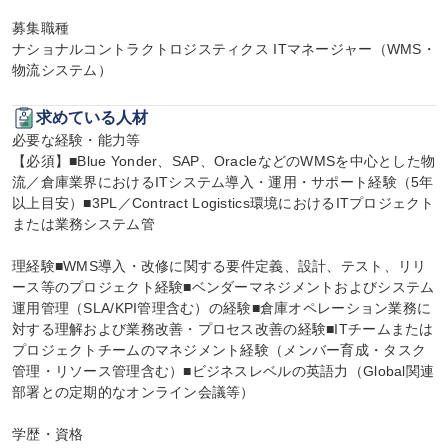
募集職種

ナショナルコントラクトロジスティクス ITマネージャー（WMS・
物流システム）
求めている人材
必要な経験・能力等

【必須】■Blue Yonder、SAP、OracleなどのWMSを中心とした物
流／倉庫業界におけるITシステム導入・運用・サポート経験（5年
以上目安）■3PL／Contract Logistics環境におけるITプロジェクト
または業務システム管

理経験■WMS導入・改修に関する要件定義、設計、テスト、リリ
ース等のプロジェクト経験■ベンダーマネジメントおよびシステム
運用管理（SLA/KPI管理含む）の経験■倉庫オペレーション業務に
対する理解および業務改善・プロセス改善の経験■ITチームまたは
プロジェクトチームのマネジメント経験（メンバー育成・タスク
管理・リソース管理含む）■ビジネスレベルの英語力（Global関連
部署との定期的なオンライン会議等）

学歴・資格
