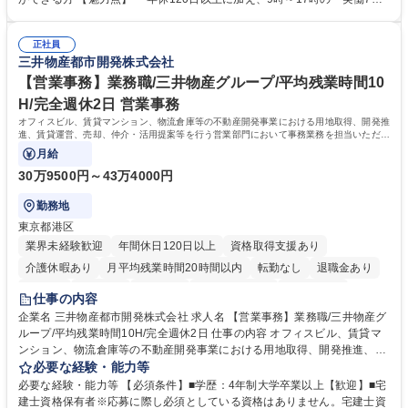
（医師）からの電話、FAX、ネット申請に伴う相談受付 ・複雑な案件のへ
間勤務」で残業も少なくワークライフバランスは抜群です。 【将来的な業
のエスカレーション・連携対応 募集職種 第二新卒歓迎！【正社員事務】
務（各種委員会運営）】 ・学会内における各種委員会のスケジュール調
年休120日/デスクワーク中心で残業少なめ
正社員
整、資料作成、当日の運営サポート 学歴・資格 学歴：大学院 大学 語学
三井物産都市開発株式会社
力： 資格：
【営業事務】業務職/三井物産グループ/平均残業時間10
H/完全週休2日 営業事務
オフィスビル、賃貸マンション、物流倉庫等の不動産開発事業における用地取得、開発推
進、賃貸運営、売却、仲介・活用提案等を行う営業部門において事務業務を担当いただき
ます。
月給
30万9500円～43万4000円
勤務地
東京都港区
業界未経験歓迎
年間休日120日以上
資格取得支援あり
介護休暇あり
月平均残業時間20時間以内
転勤なし
退職金あり
在宅OK
賞与あり
育休あり
完全週休2日制
交通費支給
仕事の内容
駅近5分以内
土日祝休み
寮・社宅あり
企業名 三井物産都市開発株式会社 求人名 【営業事務】業務職/三井物産グ
ループ/平均残業時間10H/完全週休2日 仕事の内容 オフィスビル、賃貸マ
ンション、物流倉庫等の不動産開発事業における用地取得、開発推進、賃
貸運営、売却、仲介・活用提案等を行う営業部門において事務業務を担当
必要な経験・能力等
いただきます。 【詳細】・契約書管理、契約書製本、捺印対応、ファイリ
必要な経験・能力等 【必須条件】■学歴：4年制大学卒業以上【歓迎】■宅
ング、登記簿取得、調書取得・支払業務（各種費用支払、支払管理、請
建士資格保有者※応募に際し必須としている資格はありません。宅建士資