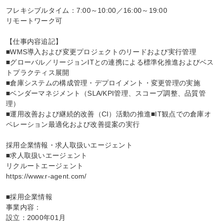
フレキシブルタイム：7:00～10:00／16:00～19:00

リモートワーク可

【仕事内容追記】

■WMS導入および変更プロジェクトのリードおよび実行管理

■グローバル／リージョンITとの連携による標準化推進およびベス
トプラクティス展開

■倉庫システムの構成管理・デプロイメント・変更管理の実施

■ベンダーマネジメント（SLA/KPI管理、スコープ調整、品質管
理）

■運用改善および継続的改善（CI）活動の推進■IT観点での倉庫オ
ペレーション最適化および改善提案の実行

採用企業情報・求人取扱いエージェント

■求人取扱いエージェント

リクルートエージェント

https://www.r-agent.com/

■採用企業情報

事業内容：

設立：2000年01月
