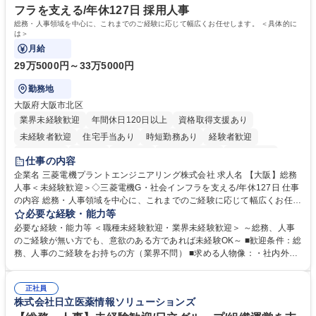
務の持ち帰りも禁止されており、メリハリのある働き方となります。 学
フラを支える/年休127日 採用人事
歴・資格 学歴：大学院 大学 高専 短大 語学力： 資格：
総務・人事領域を中心に、これまでのご経験に応じて幅広くお任せします。 ＜具体的に
は＞
月給
29万5000円～33万5000円
勤務地
大阪府大阪市北区
業界未経験歓迎
年間休日120日以上
資格取得支援あり
未経験者歓迎
住宅手当あり
時短勤務あり
経験者歓迎
退職金あり
在宅OK
賞与あり
完全週休2日制
交通費支給
仕事の内容
駅近5分以内
土日祝休み
服装自由
寮・社宅あり
食事補助あり
企業名 三菱電機プラントエンジニアリング株式会社 求人名 【大阪】総務
人事＜未経験歓迎＞◇三菱電機G・社会インフラを支える/年休127日 仕事
の内容 総務・人事領域を中心に、これまでのご経験に応じて幅広くお任せ
します。 ＜具体的には＞ ・総務/人事労務（給与・社保・勤怠管理など）
必要な経験・能力等
・採用・教育研修 ・福利厚生運用 など ※基本的には事務所勤務ですが、
必要な経験・能力等 ＜職種未経験歓迎・業界未経験歓迎＞ ～総務、人事
採用や教育等の業務内容により、関西圏以外への日帰り・宿泊を伴う国内
のご経験が無い方でも、意欲のある方であれば未経験OK～ ■歓迎条件：総
出張もございます。 ※担当業務を持ちつつ、お互いに助け合いながら、総
務、人事のご経験をお持ちの方（業界不問） ■求める人物像：・社内外の
務部という組織として協力しながら進める体制です。 募集職種 【大阪】
関係各部門との調整を率先して行い、業務を円滑に遂行できる協調性やコ
総務人事＜未経験歓迎＞◇三菱電機G・社会インフラを支える/年休127日
ミュニケーション能力を持っている方 ・人事総務領域に興味がありゼネラ
正社員
リスト志向をお持ちの方 学歴・資格 学歴：大学院 大学 語学力： 資格：
株式会社日立医薬情報ソリューションズ