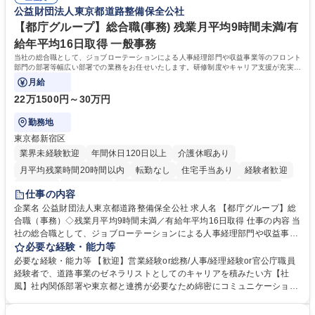
72.html ■エネルギーセキュリティの不安定化や気候変動による自然災害の
公益財団法人東京都道路整備保全公社
甚大化など、これまで以上に社会課題解決の重要性が高まっています。
「未来の日常」の創造に向けて持続可能な社会の実現に貢献してまいりま
【都庁グループ】総合職(事務) 残業月平均9時間未満/有
す。 学歴・資格 学歴：大学院 大学 語学力： 資格：
給年平均16日取得 一般事務
当社の総合職として、ジョブローテーションによる人事経理部門や収益事業等のフロント
部門の部署等幅広い部署での業務をお任せいたします。研修制度やキャリア支援が充実し
ております！ ※下記業務詳細
月給
22万1500円～30万円
勤務地
東京都新宿区
業界未経験歓迎
年間休日120日以上
介護休暇あり
月平均残業時間20時間以内
転勤なし
住宅手当あり
経験者歓迎
研修あり
退職金あり
賞与あり
完全週休2日制
交通費支給
仕事の内容
駅近5分以内
資格取得手当あり
食事補助あり
企業名 公益財団法人東京都道路整備保全公社 求人名 【都庁グループ】総
合職（事務）◇残業月平均9時間未満／有給年平均16日取得 仕事の内容 当
社の総合職として、ジョブローテーションによる人事経理部門や収益事業
等のフロント部門の部署等幅広い部署での業務をお任せいたします。研修
必要な経験・能力等
制度やキャリア支援が充実しております！ ※下記業務詳細 【業務詳細】■
必要な経験・能力等 【歓迎】営業経験or総務/人事/経理経験or官公庁職員
管理部門：広報、人事、経理など当公社の運営に係る管理業務 ■収益部
経験者で、道路事業のゼネラリストとしてのキャリアを積みたい方【社
門：駐車場の新規開拓、管理運営、新宿駅西口広場の「イベントコーナ
風】社内関係部署や東京都と連携が必要なため綿密にコミュニケーション
ー」などの管理運営 ■道路部門：整備の急がれる骨格幹線道路や木造住宅
を図っています。 【業務の魅力】■幅広く携われる：総合職（事務）で
密集地域の特定整備路線の用地取得、道路に関する普及啓発事業、都内の
は、駐車場の管理運営や道路用地の取得、公益財団法人の中枢を担う管理