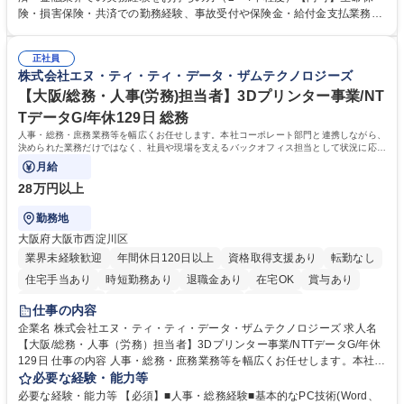
用システムへのデータ入力、各種必要書類の作成・発送作業 ■加入者様や
険・損害保険・共済での勤務経験、事故受付や保険金・給付金支払業務経
医療機関等からの各種問い合わせに対する丁寧かつ迅速な電話応対 ■現場
験がある方 【求める人物像】■相手の立場に立った丁寧な対応ができる方
調査の対応および業務プロセスの改善活動 【業務内容の変更範囲】当社の
■チームワークを大切にし、素直に学べる方★外勤の保険営業から内勤事
指定する業務 募集職種 横浜市【共済金支払事務】金融保険業界経験歓迎/
正社員
務へのキャリアチェンジ希望者も大歓迎です！ 学歴・資格 学歴：大学院
株式会社エヌ・ティ・ティ・データ・ザムテクノロジーズ
各種手当充実/転勤無
大学 高専 短大 専修学校 高校 語学力： 資格：
【大阪/総務・人事(労務)担当者】3Dプリンター事業/NT
TデータG/年休129日 総務
人事・総務・庶務業務等を幅広くお任せします。本社コーポレート部門と連携しながら、
決められた業務だけではなく、社員や現場を支えるバックオフィス担当として状況に応じ
て柔軟に対応いただくことを期待します。
月給
28万円以上
勤務地
大阪府大阪市西淀川区
業界未経験歓迎
年間休日120日以上
資格取得支援あり
転勤なし
住宅手当あり
時短勤務あり
退職金あり
在宅OK
賞与あり
完全週休2日制
交通費支給
土日祝休み
服装自由
仕事の内容
企業名 株式会社エヌ・ティ・ティ・データ・ザムテクノロジーズ 求人名
【大阪/総務・人事（労務）担当者】3Dプリンター事業/NTTデータG/年休
129日 仕事の内容 人事・総務・庶務業務等を幅広くお任せします。本社コ
ーポレート部門と連携しながら、決められた業務だけではなく、社員や現
必要な経験・能力等
場を支えるバックオフィス担当として状況に応じて柔軟に対応いただくこ
必要な経験・能力等 【必須】■人事・総務経験■基本的なPC技術(Word、