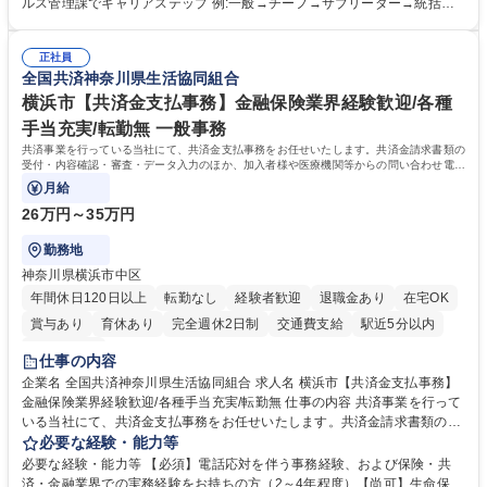
録 ■日々の売上抽出・報告 ■提携企業への書類送付業務 ■契約書管理業務
ルス管理課でキャリアステップ 例:一般→チーフ→サブリーダー→統括リ
■ホームページへの問い合わせ対応 など 募集職種 【東京/お菓子メーカー
ーダー→マネージャー (2)他ポジションへのキャリアも可能 ※過去、未経
の事務担当】事務経験者歓迎/転勤無/プライム上場G
験で経営管理部内で経理へ異動した方もいらっしゃいます。年3回の面談
正社員
や個別面談を通してご自身のキャリアと向き合っていただき、会社として
全国共済神奈川県生活協同組合
もバックアップしていきます。 学歴・資格 学歴：大学院 大学 高専 短大
専修学校 高校 語学力： 資格：
横浜市【共済金支払事務】金融保険業界経験歓迎/各種
手当充実/転勤無 一般事務
共済事業を行っている当社にて、共済金支払事務をお任せいたします。共済金請求書類の
受付・内容確認・審査・データ入力のほか、加入者様や医療機関等からの問い合わせ電話
対応や書類発送等を担当します。
月給
26万円～35万円
勤務地
神奈川県横浜市中区
年間休日120日以上
転勤なし
経験者歓迎
退職金あり
在宅OK
賞与あり
育休あり
完全週休2日制
交通費支給
駅近5分以内
土日祝休み
仕事の内容
企業名 全国共済神奈川県生活協同組合 求人名 横浜市【共済金支払事務】
金融保険業界経験歓迎/各種手当充実/転勤無 仕事の内容 共済事業を行って
いる当社にて、共済金支払事務をお任せいたします。共済金請求書類の受
付・内容確認・審査・データ入力のほか、加入者様や医療機関等からの問
必要な経験・能力等
い合わせ電話対応や書類発送等を担当します。 ■共済金請求書類の受付、
必要な経験・能力等 【必須】電話応対を伴う事務経験、および保険・共
内容確認、および共済金支払に関する審査・事務処理業務全般を担当 ■専
済・金融業界での実務経験をお持ちの方（2～4年程度）【尚可】生命保