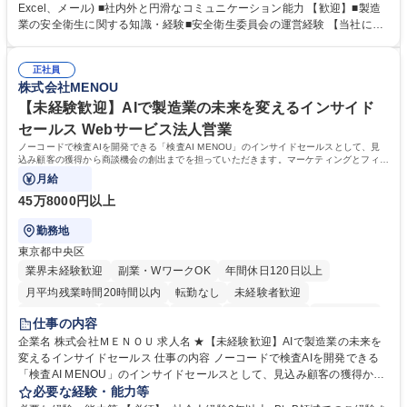
とを期待します。 【詳細】■入退社手続き、社員情報管理■入社時オリエ
Excel、メール) ■社内外と円滑なコミュニケーション能力 【歓迎】■製造
ンテーションの実施■勤怠・各種申請内容の確認■採用業務のサポート■来
業の安全衛生に関する知識・経験■安全衛生委員会の運営経験 【当社につ
客・電話対応 ■郵便物の受領・発送・管理■オフィス設備・備品管理■建
いて】 ◎設立したばかりの会社であり、一緒に企業を立ち上げ・拡大しよ
物・設備修繕の手配及び業者対応■押印・契約書管理等の庶務業務■安全衛
うという意欲のある方を求めています。 ◎経営に近い立場で幅広くキャリ
生に関する業務等■健康診断、産業医面談、休職・復職手続き等の労務サ
正社員
アが磨けます。 ◎NTTデータグループであり福利厚生は充実しているとと
株式会社MENOU
ポート■社内ルールの運用・各種社内案内■その他、拠点運営に関わる管理
もに、働き方改革も推進しています。 学歴・資格 学歴：大学院 大学 高専
部門業務 募集職種 【大阪/総務・人事（労務）担当者】3Dプリンター事
短大 専修学校 語学力： 資格：
【未経験歓迎】AIで製造業の未来を変えるインサイド
業/NTTデータG/年休129日
セールス Webサービス法人営業
ノーコードで検査AIを開発できる「検査AI MENOU」のインサイドセールスとして、見
込み顧客の獲得から商談機会の創出までを担っていただきます。マーケティングとフィー
ルドセールスをつなぐ役割として、
月給
45万8000円以上
勤務地
東京都中央区
業界未経験歓迎
副業・WワークOK
年間休日120日以上
月平均残業時間20時間以内
転勤なし
未経験者歓迎
時短勤務あり
経験者歓迎
在宅OK
完全週休2日制
交通費支給
仕事の内容
駅近5分以内
土日祝休み
服装自由
企業名 株式会社ＭＥＮＯＵ 求人名 ★【未経験歓迎】AIで製造業の未来を
変えるインサイドセールス 仕事の内容 ノーコードで検査AIを開発できる
「検査AI MENOU」のインサイドセールスとして、見込み顧客の獲得から
商談機会の創出までを担っていただきます。マーケティングとフィールド
必要な経験・能力等