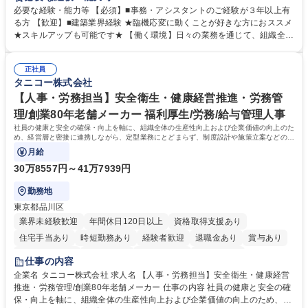
ため、スキルアップも可能です。 【部署内の事務業務全般】 ■サンプルの
必要な経験・能力等 【必須】■事務・アシスタントのご経験が３年以上有
仕分け・整理 ■電話応対 ■書類作成（会議資料、お客様宛請求書、支払書
る方 【歓迎】■建築業界経験 ★臨機応変に動くことが好きな方におススメ
類を取りまとめて経理へ提出等） ■ショールームアテンド・運営・予約業
★スキルアップも可能です★ 【働く環境】日々の業務を通じて、組織全体
務 ■広報・PR業務のアシスタント（SNS投稿補助、資料作成など） ■納品
のサポートを行い、成果を実感できる仕事です。また、コミュニケーショ
時の取扱説明書作成・送付（キッチン、機器等の商品） 募集職種 【汐留/
ンスキルや問題解決能力が磨かれ、キャリアアップのチャンスも豊富。チ
インテリア事務（部署内アシスタント）】■安定企業で働く
正社員
ームとの協力や新しいアイデアを活かす場もあり、やりがいを感じながら
タニコー株式会社
働けます。 【歓迎】 ■インテリアの業界のご経験が有る方■PCの作業に慣
れている方 学歴・資格 学歴：大学院 大学 高専 短大 専修学校 語学力： 資
【人事・労務担当】安全衛生・健康経営推進・労務管
格：
理/創業80年老舗メーカー 福利厚生/労務/給与管理人事
社員の健康と安全の確保・向上を軸に、組織全体の生産性向上および企業価値の向上のた
め、経営層と密接に連携しながら、定型業務にとどまらず、制度設計や施策立案などの上
流工程から関与していただきます。
月給
30万8557円～41万7939円
勤務地
東京都品川区
業界未経験歓迎
年間休日120日以上
資格取得支援あり
住宅手当あり
時短勤務あり
経験者歓迎
退職金あり
賞与あり
完全週休2日制
交通費支給
駅近5分以内
土日祝休み
仕事の内容
寮・社宅あり
企業名 タニコー株式会社 求人名 【人事・労務担当】安全衛生・健康経営
推進・労務管理/創業80年老舗メーカー 仕事の内容 社員の健康と安全の確
保・向上を軸に、組織全体の生産性向上および企業価値の向上のため、経