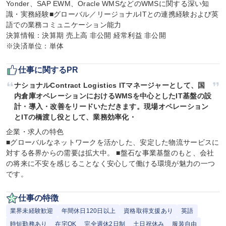
Yonder、SAP EWM、Oracle WMSなどのWMSに関する深い知
識・実務経験■グローバル／リージョナルITとの連携経験および英
語での業務コミュニケーション能力

決算情報：決算期 売上高 非公開 経常利益 非公開

※決済単位：単体
仕事に関するPR
ナショナルContract Logistics ITマネージャーとして、国
内倉庫オペレーションにおけるWMSを中心としたIT基盤の設
計・導入・改善をリードいただきます。現場オペレーション
とITの橋渡し役として、業務効率化・
企業・求人の特色

■グローバルなネットワークを活かした、安定した物流サービスに
対する各界からの需要は拡大中。 ■盤石な事業基盤のもと、会社
の将来に不安を感じることなく安心して働ける環境が魅力の一つ
です。
仕事の特徴
業界未経験歓迎
年間休日120日以上
資格取得支援あり
英語
時短勤務あり
在宅OK
完全週休2日制
土日祝休み
服装自由