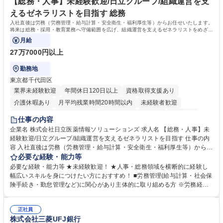
【総務・人事】未経験歓迎/日立グループ/組織運営を支
えるゼネラリストを目指す 総務
入社直後は労務（労務管理・給与計算・安全衛生・福利厚生等）からお任せいたします。
将来は総務・採用・教育業務へ守備範囲を広げ、組織運営を支えるゼネラリストをめざせ
ます。
月給
27万7000円以上
勤務地
東京都千代田区
業界未経験歓迎
年間休日120日以上
資格取得支援あり
介護休暇あり
月平均残業時間20時間以内
未経験者歓迎
住宅手当あり
時短勤務あり
退職金あり
在宅OK
賞与あり
仕事の内容
育休あり
完全週休2日制
交通費支給
土日祝休み
寮・社宅あり
企業名 株式会社日立医薬情報ソリューションズ 求人名 【総務・人事】未
経験歓迎/日立グループ/組織運営を支えるゼネラリストを目指す 仕事の内
容 入社直後は労務（労務管理・給与計算・安全衛生・福利厚生等）からお
任せいたします。将来は総務・採用・教育業務へ守備範囲を広げ、組織運
必要な経験・能力等
営を支えるゼネラリストをめざせます。 ・初期業務：労働時間管理、給与
必要な経験・能力等 ★未経験歓迎！ ★人事・総務領域を横断的に経験し
計算、社会保険対応、福利厚生管理、安全衛生、健康経営推進等をお任せ
幅広いスキルを身につけたい方におすすめ！ ■労務管理(給与計算・社会保
します。ご経験に応じて、休職者管理など、幅広く経験を積んでいただき
険手続き・勤怠管理など)に関心があり主体的に取り組める方 ※労務経験
ます。 ・将来的な広がり：総務・採用・教育・税務対応・経営企画等。
者は早期にご活躍いただけます。 ■チームで仕事を推進できる方■将来は
★メンバーがマンツーマンで丁寧に教えるため、ご経験が浅くても安心！
マネジメント職として活躍したい 【尚可】■人事、労務、採用、教育業務
幅広く経験を積みたい意欲がある方に最適な環境です。 募集職種 【総
正社員
のご経験 ■労務管理（給与計算・社会保険手続き・勤怠管理など）の経験
株式会社三菱UFJ銀行
務・人事】未経験歓迎/日立グループ/組織運営を支えるゼネラリストを目
■衛生管理者の資格をお持ちの方 学歴・資格 学歴：大学院 大学 高専 短大