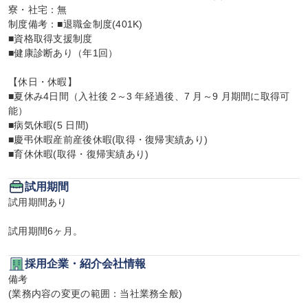
寮・社宅：無

制度備考：■退職金制度(401K)

■資格取得支援制度

■健康診断あり（年1回）

【休日・休暇】

■夏休み4日間（入社後 2～3 年経過後、7 月～9 月期間に取得可
能）

■病気休暇(5 日間)

■慶弔休暇産前産後休暇(取得・復帰実績あり)

■育休休暇(取得・復帰実績あり)
試用期間
試用期間あり

試用期間6ヶ月。
採用企業・紹介会社情報
備考

(業務内容の変更の範囲：当社業務全般)
