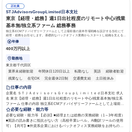
総務人事業務全般へ幅広く従事していただきます。 募集職種 【豊中市/総
る当社で組織の次代を担うネクスト人材として長期的に成長したい方 ■周
務人事】経験者歓迎！/阪急阪神HDグループ/年休124日
正社員
囲のメンバーと協調しつつ主体性を持って能動的に業務を推進できる方 学
STJAdvisorsGroupLimited日本支社
歴・資格 学歴：大学院 大学 高専 短大 専修学校 高校 語学力： 資格：
東京【経理・総務】週1日出社程度のリモート中心/残業
基本無/独立系ファーム 総務事務
独立系ECMアドバイザリーファームとして上場前後の資本市場戦略を設計する当社にて
経理・総務をお任せします。基礎的なバックオフィス業務からスタートし組織を支える専
任担当として広く活躍できる環境です。
年俸
400万円以上
勤務地
東京都千代田区
業界未経験歓迎
年間休日120日以上
転勤なし
英語
経験者歓迎
残業なし
在宅OK
完全週休2日制
交通費支給
土日祝休み
仕事の内容
企業名 ＳＴＪＡｄｖｉｓｏｒｓＧｒｏｕｐＬｉｍｉｔｅｄ日本支社 求人
名 東京【経理・総務】週1日出社程度のリモート中心/残業基本無/独立系
ファーム 仕事の内容 独立系ECMアドバイザリーファームとして上場前後
の資本市場戦略を設計する当社にて経理・総務をお任せします。基礎的な
必要な経験・能力等
バックオフィス業務からスタートし組織を支える専任担当として広く活躍
必要な経験・能力等 【必須】■経理または総務の実務経験（1～3年程度）
できる環境です。 ■日常経理、月次および年次決算サポート業務 ■本国
■英語の読み書きに抵抗がない方（高校卒業レベル。AI翻訳ツールの使用
（グローバル）との英文メール対応（AI翻訳ツール等を使用しての対応で
可）【尚可】■外資系企業におけるバックオフィス実務経験をお持ちの方
問題ございません） ■オフィス環境整備、郵便物の発送・受取等の総務業
【必須・尚可要件】簿記などの特別な資格や、TOEIC等のスコアは求めて