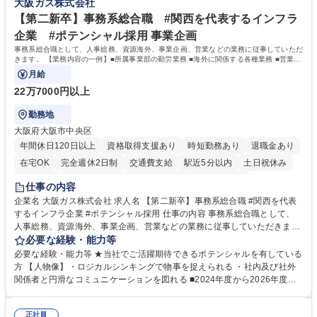
大阪ガス株式会社
や社内副業等を活用し、 一人ひとりが挑戦できるカルチャーが浸透してい
ます。 学歴・資格 学歴：大学院 大学 高専 短大 専修学校 高校 語学力：
【第二新卒】事務系総合職 #関西を代表するインフラ
資格：
企業 #ポテンシャル採用 事業企画
事務系総合職として、人事総務、資源海外、事業企画、営業などの業務に従事していただ
きます。 【業務内容の一例】■所属事業部の勤労業務 ■海外に関係する各種業務 ■営業部
門の企画スタッフ、ルート営業
月給
22万7000円以上
勤務地
大阪府大阪市中央区
年間休日120日以上
資格取得支援あり
時短勤務あり
退職金あり
在宅OK
完全週休2日制
交通費支給
駅近5分以内
土日祝休み
服装自由
第二新卒歓迎
寮・社宅あり
食事補助あり
仕事の内容
企業名 大阪ガス株式会社 求人名 【第二新卒】事務系総合職 #関西を代表
するインフラ企業 #ポテンシャル採用 仕事の内容 事務系総合職として、
人事総務、資源海外、事業企画、営業などの業務に従事していただきま
す。 【業務内容の一例】■所属事業部の勤労業務 ■海外に関係する各種業
必要な経験・能力等
務 ■営業部門の企画スタッフ、ルート営業 【キャリアパス】入社後の配属
必要な経験・能力等 ★当社でご活躍期待できるポテンシャルを有している
ポジションで一定期間ご活躍頂いた後、本人の適性及び将来のキャリアを
方 【人物像】・ロジカルシンキングで物事を捉えられる ・社内及び社外
鑑みてジョブローテーションを行います。 【育成】OJTでの現場育成や研
関係者と円滑なコミュニケーションを図れる ■2024年度から2026年度ま
修カリキュラムを通じて、Daigasグループの業務で必要となる知識につい
での3ヵ年を対象とする「Daigasグループ中期経営計画2026」を策定しま
て学んでいただきます。 募集職種 【第二新卒】事務系総合職 #関西を代
した。https://www.osakagas.co.jp/company/press/pr2024/1777576_564
表するインフラ企業 #ポテンシャル採用
正社員