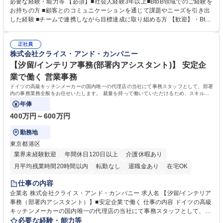
セールスをつなぐ役割として、 適切なタイミングで顧客とコミュニケーシ
必要な経験・能力等 【必須】■社会人経験3年以上■BtoB領域でのご経験を
ョンを取りながら、受注につながる商談機会の最大化を目指します。 【具
お持ちの方 ■顧客とのコミュニケーションを通じて課題やニーズを引き出
体的な仕事内容】 リードへの電話・メールによるアプローチ/リードナー
した経験 ■チームで連携しながら目標達成に取り組める方 【歓迎】・BtoB
チャリングおよび商談創出/CRMを活用した顧客情報の管理・分析/マーケ
SaaS企業での営業またはインサイドセールス経験 ・製造業向けの営業経
ティング施策と連携したフォローアップ/商談化率向上に向けた改善提案・
験 ・オフライン・オンラインセミナー登壇経験 ・マーケティング施策の
実行/フィールドセールスへの案件連携 募集職種 ★【未経験歓迎】AIで製
正社員
企画・実行経験 ・CRM・リードナーチャリングに関する知見 ・データを
株式会社クライス・アンド・カンパニー
造業の未来を変えるインサイドセールス
もとに営業プロセスを改善した経験 学歴・資格 学歴：大学院 大学 高専 短
大 専修学校 高校 語学力： 資格：
【汐留/インテリア事務(部署内アシスタント)】 安定企
業で働く 営業事務
ドイツの高級キッチンメーカーの国内唯一の代理店の当社にて事務スタッフとして、部署
内の事務業務全般をお任せいたします。 裁量を持って働いていただけるため、スキルア
ップも可能です。
年俸
400万円～600万円
勤務地
東京都港区
業界未経験歓迎
年間休日120日以上
介護休暇あり
月平均残業時間20時間以内
転勤なし
退職金あり
在宅OK
育休あり
完全週休2日制
インセンティブあり
交通費支給
仕事の内容
駅近5分以内
土日祝休み
企業名 株式会社クライス・アンド・カンパニー 求人名 【汐留/インテリア
事務（部署内アシスタント）】■安定企業で働く 仕事の内容 ドイツの高級
キッチンメーカーの国内唯一の代理店の当社にて事務スタッフとして、部
署内の事務業務全般をお任せいたします。 裁量を持って働いていただける
必要な経験・能力等