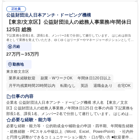
務全般 ■その他バックオフィス関連サポート ※ご経験に合わせて無理なく
おりません。日々の事務処理を丁寧かつ正確に行える方を歓迎します。
業務をお任せします。残業も基本的には発生せず、ご自身のペースで業務
正社員
【働き方について】現在は週4日程度の在宅勤務を実施しており、ワーク
公益財団法人日本アンチ・ドーピング機構
を進めやすく定着率の高い環境です。 募集職種 東京【経理・総務】週1日
ライフバランスを重視する方に最適な環境です（フルリモートも面接で相
出社程度のリモート中心/残業基本無/独立系ファーム
談可）。【求める人物像】幅広いバックオフィス業務に柔軟に対応でき、
【東京/文京区】公益財団法人の総務人事業務/年間休日
社内外と円滑にコミュニケーションを取りながら業務を推進できる方 学
125日 総務
歴・資格 学歴：大学院 大学 高専 短大 専修学校 高校 語学力： 資格：
下記業務を部長1名、課長1名、メンバー2名で分担して遂行しています。 はじめは担当
者として業務を覚えていただき、ゆくゆくはリーダーやマネージャーポジションとして活
躍いただくことを期待しています。
月給
27万円～35万円
勤務地
東京都文京区
業界未経験歓迎
副業・WワークOK
年間休日120日以上
月平均残業時間20時間以内
転勤なし
英語
退職金あり
在宅OK
賞与あり
育休あり
完全週休2日制
交通費支給
土日祝休み
仕事の内容
食事補助あり
企業名 公益財団法人日本アンチ・ドーピング機構 求人名 【東京／文京
区】公益財団法人の総務人事業務／年間休日125日 仕事の内容 下記業務を
部長1名、課長1名、メンバー2名で分担して遂行しています。 はじめは担
当者として業務を覚えていただき、ゆくゆくはリーダーやマネージャーポ
必要な経験・能力等
ジションとして活躍いただくことを期待しています。 【総務・人事グルー
必要な経験・能力等 ・公的助成金や補助金の申請・四半期、年間報告経験
プの業務内容】 ・人事制度関連 ・採用活動 ・教育研修の企画、実行 ・勤
・総務経験 ・PCスキル中級以上（Word、Excel、PowerPoint） ・社内外
怠管理 ・官公庁への各種提出 ・法定の会議運営（評議員会、理事会） ・
と円滑な調整ができるコミュニケーション能力 ・口が堅い方 ■歓迎要件