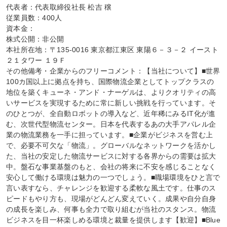
代表者：代表取締役社長 松吉 穣

従業員数：400人

資本金：

株式公開：非公開

本社所在地：〒135-0016 東京都江東区 東陽６－３－２ イースト
２１タワー １９Ｆ

その他備考・企業からのフリーコメント：【当社について】■世界
100カ国以上に拠点を持ち、国際物流企業としてトップクラスの
地位を築くキューネ・アンド・ナーゲルは、よりクオリティの高
いサービスを実現するために常に新しい挑戦を行っています。そ
のひとつが、全自動ロボットの導入など、近年稀にみるIT化が進
む、次世代型物流センター。日本を代表するあの大手アパレル企
業の物流業務を一手に担っています。■企業がビジネスを営む上
で、必要不可欠な「物流」。グローバルなネットワークを活かし
た、当社の安定した物流サービスに対する各界からの需要は拡大
中。盤石な事業基盤のもと、会社の将来に不安を感じることなく
安心して働ける環境は魅力の一つでしょう。■職場環境をひと言で
言い表すなら、チャレンジを歓迎する柔軟な風土です。仕事のス
ピードもやり方も、現場がどんどん変えていく。成果や自分自身
の成長を楽しみ、何事も全力で取り組むが当社のスタンス。物流
ビジネスを目一杯楽しめる環境と裁量を提供します【歓迎】■Blue 