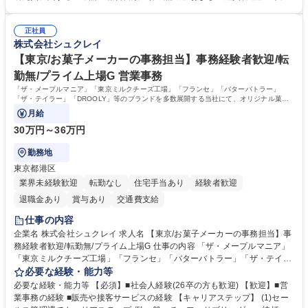
管理サポート ■AMED等公的研究費の申請・報告書類作成補助および経費
経験 【尚可】 ■URA経験または産学連携・研究費管理の経験 ■AMED等の
管理 ■社内外関係者との連絡調整・その他研究開発に関わる総務・庶務 募
公的研究費の申請・執行管理経験 ■英語での文書読解・メール対応力 【働
集職種 研究事務【フルリモート・時短勤務可】
正社員
き方について】フルリモートやハイブリッド勤務、時短勤務など個々のラ
株式会社シュクレイ
イフスタイルに応じた柔軟な働き方が可能です。育児や介護との両立も応
【東京/お菓子メーカーの事務担当】事務経験者歓迎/転
援します。 学歴・資格 学歴：大学院 大学 語学力： 資格：
勤無/プライム上場G 営業事務
「ザ・メープルマニア」「東京ミルクチーズ工場」「フランセ」「バターバトラー」
「ザ・テイラー」「DROOLY」等のブランドを多数展開する当社にて、オリジナル菓子
ブランド商品の事務業務をお任せいたします。
月給
30万円～36万円
勤務地
東京都港区
業界未経験歓迎
転勤なし
住宅手当あり
経験者歓迎
退職金あり
賞与あり
交通費支給
仕事の内容
企業名 株式会社シュクレイ 求人名 【東京/お菓子メーカーの事務担当】事
務経験者歓迎/転勤無/プライム上場G 仕事の内容 「ザ・メープルマニア」
「東京ミルクチーズ工場」「フランセ」「バターバトラー」「ザ・テイラ
ー」「DROOLY」等のブランドを多数展開する当社にて、オリジナル菓子
必要な経験・能力等
ブランド商品の事務業務をお任せいたします。 【具体的な業務内容】 ■店
必要な経験・能力等 【必須】■社会人経験(26卒の方も歓迎) 【歓迎】■営
舗からの発注受付/PC入力業務 ■受電対応(社内/社外) ■商品のマスター登
業事務の経験 ■販売や接客サービスの経験 【キャリアステップ】 (1)セー