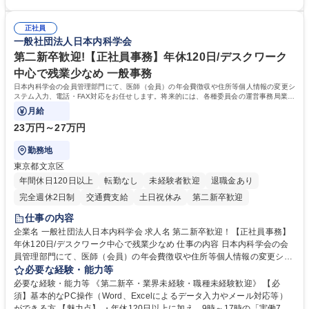
コンプライアンス ・内部規程やルールの管理、整備、文書管理 ・契約関
・採用業務経験 ・英語に抵抗がない方 ・営業経験 学歴・資格 学歴：大学
連 ・衛生管理 ・防災関連・公的助成金の管理・オフィス、ファシリティ
院 大学 高専 短大 専修学校 高校 語学力： 資格：
管理 ・福利厚生関連 ・職員からの問合せ、相談対応 ・その他日常の総務
正社員
一般社団法人日本内科学会
業務全般 募集職種 【東京／文京区】公益財団法人の総務人事業務／年間
休日125日
第二新卒歓迎!【正社員事務】年休120日/デスクワーク
中心で残業少なめ 一般事務
日本内科学会の会員管理部門にて、医師（会員）の年会費徴収や住所等個人情報の変更シ
ステム入力、電話・FAX対応をお任せします。将来的には、各種委員会の運営事務局業務
などにも幅広く携わっていただきます。
月給
23万円～27万円
勤務地
東京都文京区
年間休日120日以上
転勤なし
未経験者歓迎
退職金あり
完全週休2日制
交通費支給
土日祝休み
第二新卒歓迎
仕事の内容
企業名 一般社団法人日本内科学会 求人名 第二新卒歓迎！【正社員事務】
年休120日/デスクワーク中心で残業少なめ 仕事の内容 日本内科学会の会
員管理部門にて、医師（会員）の年会費徴収や住所等個人情報の変更シス
テム入力、電話・FAX対応をお任せします。将来的には、各種委員会の運
必要な経験・能力等
営事務局業務などにも幅広く携わっていただきます。 【会員管理・データ
必要な経験・能力等 《第二新卒・業界未経験・職種未経験歓迎》 【必
入力業務】 ・医師（会員）の住所変更、個人情報のシステム登録・更新
須】基本的なPC操作（Word、Excelによるデータ入力やメール対応等）
・年会費の徴収管理や入金データの照合確認 【問い合わせ対応】 ・会員
ができる方 【魅力点】 ・年休120日以上に加え、9時～17時の「実働7時