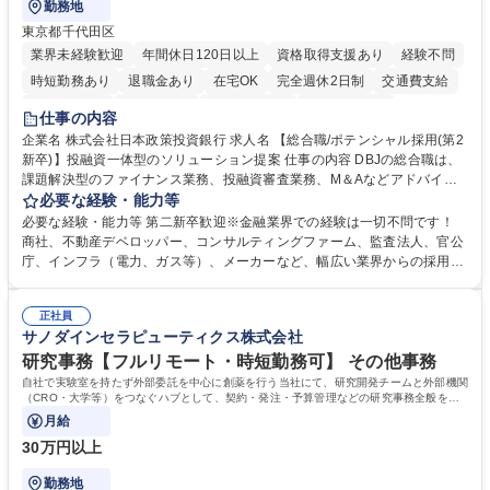
勤務地
東京都千代田区
業界未経験歓迎
年間休日120日以上
資格取得支援あり
経験不問
時短勤務あり
退職金あり
在宅OK
完全週休2日制
交通費支給
駅近5分以内
土日祝休み
第二新卒歓迎
寮・社宅あり
仕事の内容
食事補助あり
託児所あり
企業名 株式会社日本政策投資銀行 求人名 【総合職/ポテンシャル採用(第2
新卒)】投融資一体型のソリューション提案 仕事の内容 DBJの総合職は、
課題解決型のファイナンス業務、投融資審査業務、M＆Aなどアドバイザ
リー業務、地域戦略企画業務など、多様な業務に精通し、複数の専門性を
必要な経験・能力等
掛け合わせて広く社会に貢献していく職種です。 入社後は、横断的なロー
必要な経験・能力等 第二新卒歓迎※金融業界での経験は一切不問です！
テーションを経て適性や専門性に応じたキャリアを形成していただきま
商社、不動産デベロッパー、コンサルティングファーム、監査法人、官公
す。総合職として入社いただき、下記いずれかの部門でご活躍いただきま
庁、インフラ（電力、ガス等）、メーカーなど、幅広い業界からの採用実
す。※未経験の方に関しては、入行後3ヶ月間の金融の実務を学んでいた
績があります。 ＜求める人物像＞DBJでは、強い社会的使命感をもち、今
だく研修を準備しております。 ・法人RM業務・金融機能業務・コーポレ
後の日本のあり方を俯瞰する総合性と、金融分野のフロンティアを切り拓
ート・ナレッジ業務 ※それぞれの業務内容に関しては、別途その他労働条
正社員
く高い志を併せもった人材を求めています。ポテンシャル採用（第2新
サノダインセラピューティクス株式会社
件備考欄に記載 募集職種 【総合職/ポテンシャル採用(第2新卒)】投融資一
卒）では、金融業界での経験や知識を問いません。新たな時代を見据え
体型のソリューション提案
て、複雑化する社会課題の解決に向けて先鞭をつける役割を担いたい、と
研究事務【フルリモート・時短勤務可】 その他事務
いう気概をお持ちの方を心待ちにしています。 学歴・資格 学歴：大学院
自社で実験室を持たず外部委託を中心に創薬を行う当社にて、研究開発チームと外部機関
大学 語学力： 資格：
（CRO・大学等）をつなぐハブとして、契約・発注・予算管理などの研究事務全般をお
任せします。
月給
30万円以上
勤務地