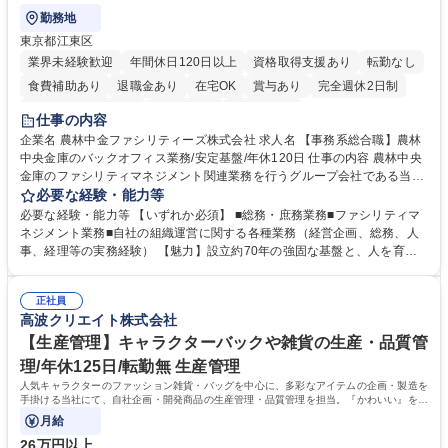
勤務地
東京都江東区
業界未経験歓迎
年間休日120日以上
資格取得支援あり
転勤なし
食費補助あり
退職金あり
在宅OK
賞与あり
完全週休2日制
インセンティブあり
交通費支給
土日祝休み
仕事の内容
企業名 農林中金ファシリティーズ株式会社 求人名 【事務系総合職】農林
中央金庫のバックオフィス業務/安定基盤/年休120日 仕事の内容 農林中央
金庫のファシリティマネジメント関連業務を行うグループ会社である当社
にて、総務・庶務業務やファシリティマネジメントを行う事務系総合職を
必要な経験・能力等
募集いたします。 ■総務・庶務業務：外部委託先（外注先）や契約書の管
必要な経験・能力等 【いずれか必須】 ■総務・庶務業務■ファシリティマ
理、総務部門での管理業務、会計管理や決算業務、印刷物等の制作管理等
ネジメント業務■自社の組織運営に関する各種業務（経営企画、総務、人
※親会社である農林中央金庫から受託した総務庶務業務 ■ファシリティマ
事、経理等の実務経験） 【魅力】設立約70年の強固な基盤と、人を育て
ネジメント業務 農林中央金庫の店舗移転、レイアウト変更等のオフィス環
る「ホワイト」な就業環境 特徴: 1956年設立の農林中央金庫100%出資会
境構築、ビル管理・設備管理、警備、車両運行管理等 ■自社の組織運営に
社。充実した福利厚生と、ワークライフバランスの整った環境がありま
関する各種業務（経営企画、総務、人事、経理等） 募集職種 【事務系総
正社員
す。 また、業務がしっかりと基準化されており、中途入社でも質問しやす
高波クリエイト株式会社
合職】農林中央金庫のバックオフィス業務/安定基盤/年休120日
く馴染みやすい和やかな社風です。さらに、簿記やファシリティマネジャ
ーなどの資格取得に向けた費用負担や報奨金制度が非常に手厚く、成長で
【生産管理】キャラクターバックや雑貨の生産・品質管
きる環境です。 学歴・資格 学歴：大学院 大学 高専 短大 語学力： 資格：
理/年休125日/転勤無 生産管理
日商簿記検定2級
人気キャラクターのファッション雑貨・バッグを中心に、多彩なアイテムの企画・製造を
手掛ける当社にて、自社企画・開発商品の生産管理・品質管理を担当。『かわいい』を届
けるやりがいのあるポジションです。
月給
26万円以上