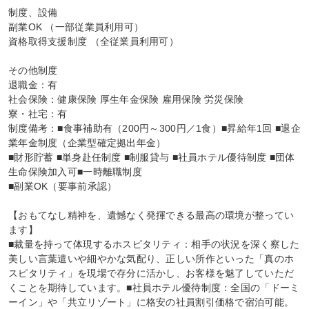
制度、設備

副業OK （一部従業員利用可）

資格取得支援制度 （全従業員利用可）

その他制度

退職金：有

社会保険：健康保険 厚生年金保険 雇用保険 労災保険

寮・社宅：有

制度備考：■食事補助有（200円～300円／1食）■昇給年1回 ■退企
業年金制度（企業型確定拠出年金）

■財形貯蓄 ■単身赴任制度 ■制服貸与 ■社員ホテル優待制度 ■団体
生命保険加入可■一時離職制度

■副業OK（要事前承認）

【おもてなし精神を、遺憾なく発揮できる最高の環境が整ってい
ます】

■裁量を持って体現するホスピタリティ：相手の状況を深く察した
美しい言葉遣いや細やかな気配り、正しい所作といった「真のホ
スピタリティ」を現場で存分に活かし、お客様を魅了していただ
くことを期待しています。■社員ホテル優待制度：全国の「ドーミ
ーイン」や「共立リゾート」に格安の社員割引価格で宿泊可能。