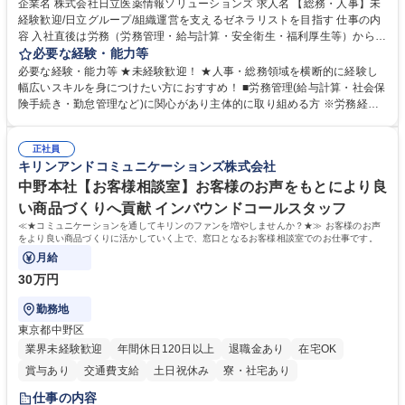
企業名 株式会社日立医薬情報ソリューションズ 求人名 【総務・人事】未
経験歓迎/日立グループ/組織運営を支えるゼネラリストを目指す 仕事の内
容 入社直後は労務（労務管理・給与計算・安全衛生・福利厚生等）からお
任せいたします。将来は総務・採用・教育業務へ守備範囲を広げ、組織運
必要な経験・能力等
営を支えるゼネラリストをめざせます。 ・初期業務：労働時間管理、給与
必要な経験・能力等 ★未経験歓迎！ ★人事・総務領域を横断的に経験し
計算、社会保険対応、福利厚生管理、安全衛生、健康経営推進等をお任せ
幅広いスキルを身につけたい方におすすめ！ ■労務管理(給与計算・社会保
します。ご経験に応じて、休職者管理など、幅広く経験を積んでいただき
険手続き・勤怠管理など)に関心があり主体的に取り組める方 ※労務経験
ます。 ・将来的な広がり：総務・採用・教育・税務対応・経営企画等。
者は早期にご活躍いただけます。 ■チームで仕事を推進できる方■将来は
★メンバーがマンツーマンで丁寧に教えるため、ご経験が浅くても安心！
マネジメント職として活躍したい 【尚可】■人事、労務、採用、教育業務
幅広く経験を積みたい意欲がある方に最適な環境です。 募集職種 【総
正社員
のご経験 ■労務管理（給与計算・社会保険手続き・勤怠管理など）の経験
キリンアンドコミュニケーションズ株式会社
務・人事】未経験歓迎/日立グループ/組織運営を支えるゼネラリストを目
■衛生管理者の資格をお持ちの方 学歴・資格 学歴：大学院 大学 高専 短大
指す
専修学校 高校 語学力： 資格：
中野本社【お客様相談室】お客様のお声をもとにより良
い商品づくりへ貢献 インバウンドコールスタッフ
≪★コミュニケーションを通してキリンのファンを増やしませんか？★≫ お客様のお声
をより良い商品づくりに活かしていく上で、窓口となるお客様相談室でのお仕事です。
月給
30万円
勤務地
東京都中野区
業界未経験歓迎
年間休日120日以上
退職金あり
在宅OK
賞与あり
交通費支給
土日祝休み
寮・社宅あり
仕事の内容