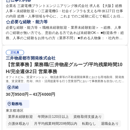
仕事の内容
駅近5分以内
土日祝休み
服装自由
寮・社宅あり
食事補助あり
企業名 三菱電機プラントエンジニアリング株式会社 求人名 【大阪】総務
人事＜未経験歓迎＞◇三菱電機G・社会インフラを支える/年休127日 仕事
の内容 総務・人事領域を中心に、これまでのご経験に応じて幅広くお任せ
します。 ＜具体的には＞ ・総務/人事労務（給与・社保・勤怠管理など）
必要な経験・能力等
・採用・教育研修 ・福利厚生運用 など ※基本的には事務所勤務ですが、
必要な経験・能力等 ＜職種未経験歓迎・業界未経験歓迎＞ ～総務、人事
採用や教育等の業務内容により、関西圏以外への日帰り・宿泊を伴う国内
のご経験が無い方でも、意欲のある方であれば未経験OK～ ■歓迎条件：総
出張もございます。 ※担当業務を持ちつつ、お互いに助け合いながら、総
務、人事のご経験をお持ちの方（業界不問） ■求める人物像：・社内外の
務部という組織として協力しながら進める体制です。 募集職種 【大阪】
関係各部門との調整を率先して行い、業務を円滑に遂行できる協調性やコ
総務人事＜未経験歓迎＞◇三菱電機G・社会インフラを支える/年休127日
ミュニケーション能力を持っている方 ・人事総務領域に興味がありゼネラ
正社員
リスト志向をお持ちの方 学歴・資格 学歴：大学院 大学 語学力： 資格：
三井物産都市開発株式会社
【営業事務】業務職/三井物産グループ/平均残業時間10
H/完全週休2日 営業事務
オフィスビル、賃貸マンション、物流倉庫等の不動産開発事業における用地取得、開発推
進、賃貸運営、売却、仲介・活用提案等を行う営業部門において事務業務を担当いただき
ます。
月給
30万9500円～43万4000円
勤務地
東京都港区
業界未経験歓迎
年間休日120日以上
資格取得支援あり
介護休暇あり
月平均残業時間20時間以内
転勤なし
退職金あり