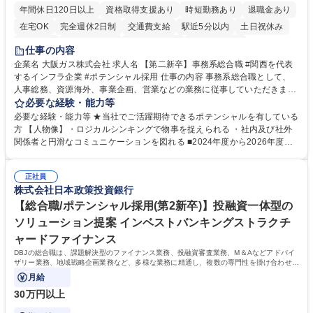
年間休日120日以上
資格取得支援あり
時短勤務あり
退職金あり
在宅OK
完全週休2日制
交通費支給
駅近5分以内
土日祝休み
服装自由
第二新卒歓迎
寮・社宅あり
食事補助あり
仕事の内容
企業名 大阪ガス株式会社 求人名 【第二新卒】事務系総合職 #関西を代表
するインフラ企業 #ポテンシャル採用 仕事の内容 事務系総合職として、
人事総務、資源海外、事業企画、営業などの業務に従事していただきま
す。 【業務内容の一例】■所属事業部の勤労業務 ■海外に関係する各種業
必要な経験・能力等
務 ■営業部門の企画スタッフ、ルート営業 【キャリアパス】入社後の配属
必要な経験・能力等 ★当社でご活躍期待できるポテンシャルを有している
ポジションで一定期間ご活躍頂いた後、本人の適性及び将来のキャリアを
方 【人物像】・ロジカルシンキングで物事を捉えられる ・社内及び社外
鑑みてジョブローテーションを行います。 【育成】OJTでの現場育成や研
関係者と円滑なコミュニケーションを図れる ■2024年度から2026年度ま
修カリキュラムを通じて、Daigasグループの業務で必要となる知識につい
での3ヵ年を対象とする「Daigasグループ中期経営計画2026」を策定しま
て学んでいただきます。 募集職種 【第二新卒】事務系総合職 #関西を代
した。https://www.osakagas.co.jp/company/press/pr2024/1777576_564
表するインフラ企業 #ポテンシャル採用
正社員
72.html ■エネルギーセキュリティの不安定化や気候変動による自然災害の
株式会社日本政策投資銀行
甚大化など、これまで以上に社会課題解決の重要性が高まっています。
「未来の日常」の創造に向けて持続可能な社会の実現に貢献してまいりま
【総合職/ポテンシャル採用(第2新卒)】投融資一体型の
す。 学歴・資格 学歴：大学院 大学 語学力： 資格：
ソリューション提案 インベストバンキングストラクチ
ャードファイナンス
DBJの総合職は、課題解決型のファイナンス業務、投融資審査業務、M＆Aなどアドバイ
ザリー業務、地域戦略企画業務など、多様な業務に精通し、複数の専門性を掛け合わせて
広く社会に貢献していく職種です。
月給
30万円以上