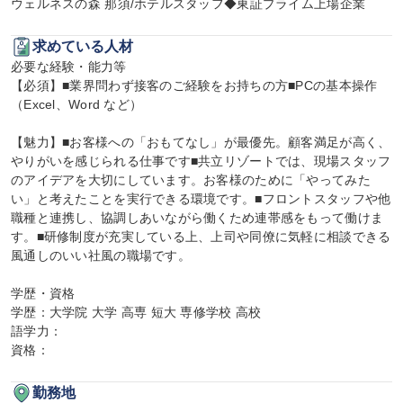
ウェルネスの森 那須/ホテルスタッフ◆東証プライム上場企業
求めている人材
必要な経験・能力等

【必須】■業界問わず接客のご経験をお持ちの方■PCの基本操作
（Excel、Word など）

【魅力】■お客様への「おもてなし」が最優先。顧客満足が高く、
やりがいを感じられる仕事です■共立リゾートでは、現場スタッフ
のアイデアを大切にしています。お客様のために「やってみた
い」と考えたことを実行できる環境です。■フロントスタッフや他
職種と連携し、協調しあいながら働くため連帯感をもって働けま
す。■研修制度が充実している上、上司や同僚に気軽に相談できる
風通しのいい社風の職場です。

学歴・資格

学歴：大学院 大学 高専 短大 専修学校 高校

語学力：

資格：
勤務地