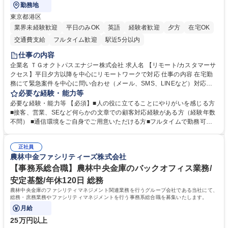
勤務地
東京都港区
業界未経験歓迎
平日のみOK
英語
経験者歓迎
夕方
在宅OK
交通費支給
フルタイム歓迎
駅近5分以内
仕事の内容
企業名 ＴＧオクトパスエナジー株式会社 求人名 【リモート/カスタマーサ
クセス】平日夕方以降を中心にリモートワークで対応 仕事の内容 在宅勤
務にて緊急案件を中心に問い合わせ（メール、SMS、LINEなど）対応、
契約開始手続き処理などを行なっていただきます。カスタマーサクセス
必要な経験・能力等
（Digiops：デジオプス）と運用構築の業務となります。 ■お問い合わせ
必要な経験・能力等 【必須】■人の役に立てることにやりがいを感じる方
対応業務全般（システム入力、契約手続き含む） ■デジタルコミュニケー
■接客、営業、SEなど何らかの文章での顧客対応経験がある方（経験年数
ションツール（メール、SMS、LINE等）を使用 ■お客様のニーズに応じた
不問） ■通信環境をご自身でご用意いただける方■フルタイムで勤務可能
新プラン案内やトラブル対応 ■土日祝は主にメールでの対応、緊急度の高
な方 ※土日祝は1名体制となるため一人の環境で責任を持って業務を行っ
い問い合わせを優先 ■緊急時の電話対応 エネルギー×Tech！お客様に寄り
ていただける方【歓迎要件】■再生可能エネルギーを世の中に広め地球環
添ってサービス提供できることが魅力 募集職種 【リモート/カスタマーサ
正社員
境に貢献したい■改善提案や改善アクション等新しいことに意欲がある方
農林中金ファシリティーズ株式会社
クセス】平日夕方以降を中心にリモートワークで対応
【英語（語学力）】■翻訳ツールを用い英語でコミュニケーションをとる
ことに抵抗がない方■英語は話せなくても問題はありませんが、英語が話
【事務系総合職】農林中央金庫のバックオフィス業務/
せますと、よりチャンスが広がります。※日本語がネイティブレベル必須
安定基盤/年休120日 総務
学歴・資格 学歴：大学院 大学 高専 短大 専修学校 高校 語学力： 資格：
農林中央金庫のファシリティマネジメント関連業務を行うグループ会社である当社にて、
総務・庶務業務やファシリティマネジメントを行う事務系総合職を募集いたします。
月給
25万円以上