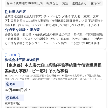
月平均残業時間20時間以内
転勤なし
英語
退職金あり
在宅OK
賞与あり
育休あり
完全週休2日制
交通費支給
土日祝休み
仕事の内容
食事補助あり
企業名 公益財団法人日本アンチ・ドーピング機構 求人名 【東京／文京
区】公益財団法人の総務人事業務／年間休日125日 仕事の内容 下記業務を
部長1名、課長1名、メンバー2名で分担して遂行しています。 はじめは担
当者として業務を覚えていただき、ゆくゆくはリーダーやマネージャーポ
必要な経験・能力等
ジションとして活躍いただくことを期待しています。 【総務・人事グルー
必要な経験・能力等 ・公的助成金や補助金の申請・四半期、年間報告経験
プの業務内容】 ・人事制度関連 ・採用活動 ・教育研修の企画、実行 ・勤
・総務経験 ・PCスキル中級以上（Word、Excel、PowerPoint） ・社内外
怠管理 ・官公庁への各種提出 ・法定の会議運営（評議員会、理事会） ・
と円滑な調整ができるコミュニケーション能力 ・口が堅い方 ■歓迎要件
コンプライアンス ・内部規程やルールの管理、整備、文書管理 ・契約関
・採用業務経験 ・英語に抵抗がない方 ・営業経験 学歴・資格 学歴：大学
連 ・衛生管理 ・防災関連・公的助成金の管理・オフィス、ファシリティ
院 大学 高専 短大 専修学校 高校 語学力： 資格：
管理 ・福利厚生関連 ・職員からの問合せ、相談対応 ・その他日常の総務
正社員
株式会社三菱UFJ銀行
業務全般 募集職種 【東京／文京区】公益財団法人の総務人事業務／年間
休日125日
【東京都】本支店の窓口業務(事務手続受付/資産運用提
案)/後方事務/ロビー応対 その他事務
★バックオフィスではなく顧客折衝を含む職種です★ 国内の本支店等にて下記の業務に
従事していただきます。 ■窓口/後方/ロビーにて事務手続等の受付・オペレーション、お
客様対応
月給
32万4000円以上
勤務地
東京都23区