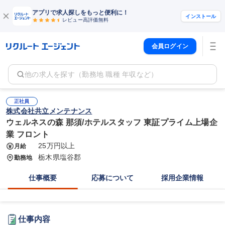
アプリで求人探しをもっと便利に！
インストール
レビュー高評価
無料
会員ログイン
他の求人を探す（勤務地 職種 年収など）
正社員
株式会社共立メンテナンス
ウェルネスの森 那須/ホテルスタッフ 東証プライム上場企
業 フロント
25万円以上
月給
栃木県塩谷郡
勤務地
仕事概要
応募について
採用企業情報
仕事内容