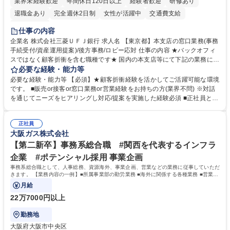
業界未経験歓迎
年間休日120日以上
経験者歓迎
研修あり
退職金あり
完全週休2日制
女性が活躍中
交通費支給
土日祝休み
仕事の内容
企業名 株式会社三菱ＵＦＪ銀行 求人名 【東京都】本支店の窓口業務(事務
手続受付/資産運用提案)/後方事務/ロビー応対 仕事の内容 ★バックオフィ
スではなく顧客折衝を含む職種です★ 国内の本支店等にて下記の業務に従
事していただきます。 ■窓口/後方/ロビーにて事務手続等の受付・オペレ
必要な経験・能力等
ーション、お客様対応 ■窓口にて、ご来店された個人のお客様に対して金
必要な経験・能力等 【必須】★顧客折衝経験を活かしてご活躍可能な環境
融商品のご提案 ■効率的な事務運用の検討・構築等 ≪業務紹介：ご応募前
です。 ■販売or接客or窓口業務or営業経験をお持ちの方(業界不問) ※対話
に必ずご覧ください≫ ※記事 https://www.mysite.bk.mufg.jp/career/circle/
を通じてニーズをヒアリングし対応/提案を実施した経験必須 ■正社員とし
article17/ ※動画 https://youtu.be/H-S7HaJqqbg 募集職種 【東京都】本支
ての就業経験1年以上 【歓迎】■金融業界での就業経験■銀行での預金為替
店の窓口業務(事務手続受付/資産運用提案)/後方事務/ロビー応対
事務経験 ■金融商品の提案・販売経験 ≪魅力≫研修やOJT環境が整ってい
正社員
るので安心して入行いただけます。 幅広いキャリアの選択肢があり、公募
大阪ガス株式会社
や社内副業等を活用し、 一人ひとりが挑戦できるカルチャーが浸透してい
ます。 学歴・資格 学歴：大学院 大学 高専 短大 専修学校 高校 語学力：
【第二新卒】事務系総合職 #関西を代表するインフラ
資格：
企業 #ポテンシャル採用 事業企画
事務系総合職として、人事総務、資源海外、事業企画、営業などの業務に従事していただ
きます。 【業務内容の一例】■所属事業部の勤労業務 ■海外に関係する各種業務 ■営業部
門の企画スタッフ、ルート営業
月給
22万7000円以上
勤務地
大阪府大阪市中央区