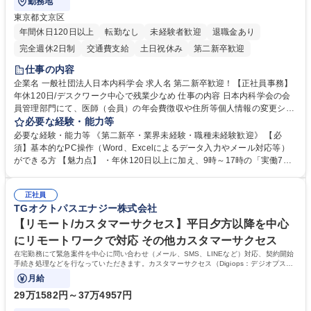
勤務地
東京都文京区
年間休日120日以上
転勤なし
未経験者歓迎
退職金あり
完全週休2日制
交通費支給
土日祝休み
第二新卒歓迎
仕事の内容
企業名 一般社団法人日本内科学会 求人名 第二新卒歓迎！【正社員事務】
年休120日/デスクワーク中心で残業少なめ 仕事の内容 日本内科学会の会
員管理部門にて、医師（会員）の年会費徴収や住所等個人情報の変更シス
テム入力、電話・FAX対応をお任せします。将来的には、各種委員会の運
必要な経験・能力等
営事務局業務などにも幅広く携わっていただきます。 【会員管理・データ
必要な経験・能力等 《第二新卒・業界未経験・職種未経験歓迎》 【必
入力業務】 ・医師（会員）の住所変更、個人情報のシステム登録・更新
須】基本的なPC操作（Word、Excelによるデータ入力やメール対応等）
・年会費の徴収管理や入金データの照合確認 【問い合わせ対応】 ・会員
ができる方 【魅力点】 ・年休120日以上に加え、9時～17時の「実働7時
（医師）からの電話、FAX、ネット申請に伴う相談受付 ・複雑な案件のへ
間勤務」で残業も少なくワークライフバランスは抜群です。 【将来的な業
のエスカレーション・連携対応 募集職種 第二新卒歓迎！【正社員事務】
務（各種委員会運営）】 ・学会内における各種委員会のスケジュール調
年休120日/デスクワーク中心で残業少なめ
正社員
整、資料作成、当日の運営サポート 学歴・資格 学歴：大学院 大学 語学
TGオクトパスエナジー株式会社
力： 資格：
【リモート/カスタマーサクセス】平日夕方以降を中心
にリモートワークで対応 その他カスタマーサクセス
在宅勤務にて緊急案件を中心に問い合わせ（メール、SMS、LINEなど）対応、契約開始
手続き処理などを行なっていただきます。カスタマーサクセス（Digiops：デジオプス）
と運用構築の業務となります。
月給
29万1582円～37万4957円