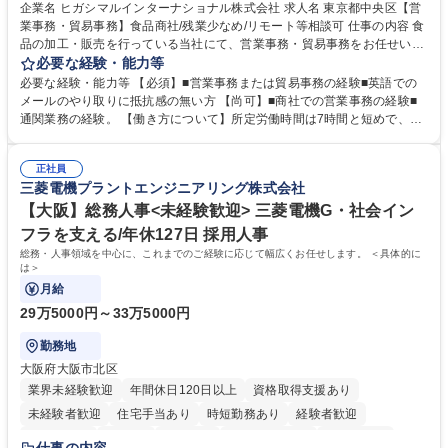
企業名 ヒガシマルインターナショナル株式会社 求人名 東京都中央区【営
業事務・貿易事務】食品商社/残業少なめ/リモート等相談可 仕事の内容 食
品の加工・販売を行っている当社にて、営業事務・貿易事務をお任せいた
します。営業社員のサポートポジションとして、受発注から海外工場との
必要な経験・能力等
調整まで幅広く対応し、当社事業の根幹を支えていただきます。 ■受発注
必要な経験・能力等 【必須】■営業事務または貿易事務の経験■英語での
業務、請求書発行 ■海外工場とのスケジュール調整 ■在庫管理 ■輸入書類
メールのやり取りに抵抗感の無い方 【尚可】■商社での営業事務の経験■
の確認・作成 ■配送手配 ■通関業者を通して行う輸出入業全般 ■倉庫との
通関業務の経験。 【働き方について】所定労働時間は7時間と短めで、残
倉入れ調整等 ※ゼネラリストとしてのキャリアアップを目指すことが可能
業も月平均20時間以下です。時差出勤制度や週1日のリモート勤務も相談
です。単に商品を販売するだけでなく原料の仕入れから販売までをトータ
可能で、ワークライフバランスを保ち長期就業しやすい環境です。 【当社
ルプロデュースしているため、商品に関わる全ての業務をサポート頂きま
正社員
の強み】1991年の設立以来、外食産業を中心としたお客様の多様なニー
三菱電機プラントエンジニアリング株式会社
す。 募集職種 東京都中央区【営業事務・貿易事務】食品商社/残業少なめ/
ズに沿った冷凍水産物等の生産・輸入・販売を一貫して手掛けています。
リモート等相談可
自社工場と海外拠点の強固な連携によるワンストップサービスが最大の強
【大阪】総務人事<未経験歓迎> 三菱電機G・社会イン
みです。 学歴・資格 学歴：大学院 大学 語学力：英語 資格：
フラを支える/年休127日 採用人事
総務・人事領域を中心に、これまでのご経験に応じて幅広くお任せします。 ＜具体的に
は＞
月給
29万5000円～33万5000円
勤務地
大阪府大阪市北区
業界未経験歓迎
年間休日120日以上
資格取得支援あり
未経験者歓迎
住宅手当あり
時短勤務あり
経験者歓迎
退職金あり
在宅OK
賞与あり
完全週休2日制
交通費支給