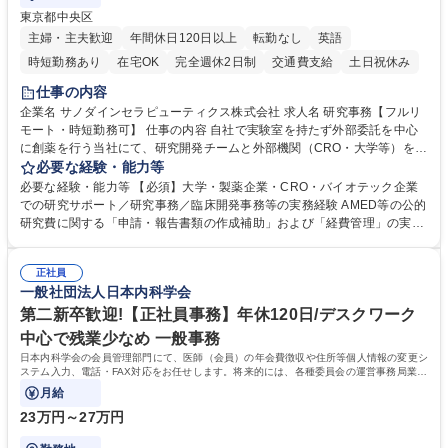
東京都中央区
主婦・主夫歓迎
年間休日120日以上
転勤なし
英語
時短勤務あり
在宅OK
完全週休2日制
交通費支給
土日祝休み
仕事の内容
企業名 サノダインセラピューティクス株式会社 求人名 研究事務【フルリ
モート・時短勤務可】 仕事の内容 自社で実験室を持たず外部委託を中心
に創薬を行う当社にて、研究開発チームと外部機関（CRO・大学等）をつ
なぐハブとして、契約・発注・予算管理などの研究事務全般をお任せしま
必要な経験・能力等
す。 ■見積取得、発注、検収、請求処理等の事務手続き ■委託先との定例
必要な経験・能力等 【必須】大学・製薬企業・CRO・バイオテック企業
会議の調整・アジェンダ準備・議事録作成 ■研究報告書、試験関連資料、
での研究サポート／研究事務／臨床開発事務等の実務経験 AMED等の公的
SOP等の整備・版管理・保管 ■研究開発の進捗・タイムライン・予算執行
研究費に関する「申請・報告書類の作成補助」および「経費管理」の実務
管理サポート ■AMED等公的研究費の申請・報告書類作成補助および経費
経験 【尚可】 ■URA経験または産学連携・研究費管理の経験 ■AMED等の
管理 ■社内外関係者との連絡調整・その他研究開発に関わる総務・庶務 募
公的研究費の申請・執行管理経験 ■英語での文書読解・メール対応力 【働
集職種 研究事務【フルリモート・時短勤務可】
正社員
き方について】フルリモートやハイブリッド勤務、時短勤務など個々のラ
一般社団法人日本内科学会
イフスタイルに応じた柔軟な働き方が可能です。育児や介護との両立も応
第二新卒歓迎!【正社員事務】年休120日/デスクワーク
援します。 学歴・資格 学歴：大学院 大学 語学力： 資格：
中心で残業少なめ 一般事務
日本内科学会の会員管理部門にて、医師（会員）の年会費徴収や住所等個人情報の変更シ
ステム入力、電話・FAX対応をお任せします。将来的には、各種委員会の運営事務局業務
などにも幅広く携わっていただきます。
月給
23万円～27万円