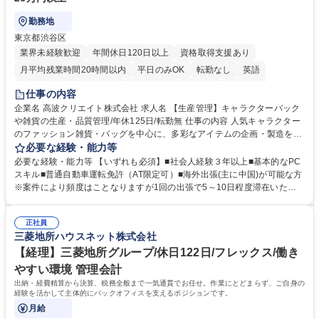
勤務地
東京都渋谷区
業界未経験歓迎
年間休日120日以上
資格取得支援あり
月平均残業時間20時間以内
平日のみOK
転勤なし
英語
住宅手当あり
研修あり
退職金あり
在宅OK
賞与あり
仕事の内容
完全週休2日制
交通費支給
駅近5分以内
中国語
土日祝休み
企業名 高波クリエイト株式会社 求人名 【生産管理】キャラクターバック
や雑貨の生産・品質管理/年休125日/転勤無 仕事の内容 人気キャラクター
のファッション雑貨・バッグを中心に、多彩なアイテムの企画・製造を手
掛ける当社にて、自社企画・開発商品の生産管理・品質管理を担当。『か
必要な経験・能力等
わいい』を届けるやりがいのあるポジションです。 有名ブランドやキャラ
必要な経験・能力等 【いずれも必須】■社会人経験３年以上■基本的なPC
クターライセンスを活用した商品の企画・開発・販売を行っています。企
スキル■普通自動車運転免許（AT限定可）■海外出張(主に中国)が可能な方
画段階から納品まで、商品の製造に関わる全てのプロセスにおいて、生産
※案件により頻度はことなりますが1回の出張で5～10日程度滞在いただ
管理及び品質管理を担当。仕様書の作成、生産スケジュールの組立て、工
く予定です。 【歓迎】■英語もしくは中国語に抵抗のない方■雑貨品など
場へ見積依頼・価格交渉、サンプルの品質確認や検査の手配、ライセンス
の生産管理業務の経験 ≪求める人物像≫ ・製品の検品業務などあるた
元様とのやり取り、輸入関連の書類の管理、国内倉庫での品質チェック、
正社員
め、『コツコツと実直に取り組める方』 ・工場やライセンス元を含む社内
三菱地所ハウスネット株式会社
工場開拓などがございます。 募集職種 【生産管理】キャラクターバック
外関係者と友好なコミュニケーションが取れる方 ※折衝は営業担当がメイ
や雑貨の生産・品質管理/年休125日/転勤無
ンで行います。 学歴・資格 学歴：大学院 大学 高専 短大 専修学校 高校 語
【経理】三菱地所グループ/休日122日/フレックス/働き
学力： 資格：
やすい環境 管理会計
出納・経費精算から決算、税務全般まで一気通貫でお任せ。作業にとどまらず、ご自身の
経験を活かして主体的にバックオフィスを支えるポジションです。
月給