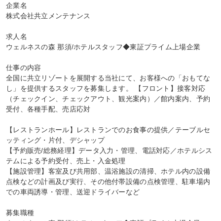
企業名

株式会社共立メンテナンス

求人名

ウェルネスの森 那須/ホテルスタッフ◆東証プライム上場企業

仕事の内容

全国に共立リゾートを展開する当社にて、お客様への「おもてな
し」を提供するスタッフを募集します。 【フロント】接客対応
（チェックイン、チェックアウト、観光案内）／館内案内、予約
受付、各種手配、売店応対

【レストランホール】レストランでのお食事の提供／テーブルセ
ッティング・片付、デシャップ

【予約販売/総務経理】データ入力・管理、電話対応／ホテルシス
テムによる予約受付、売上・入金処理

【施設管理】客室及び共用部、温浴施設の清掃、ホテル内の設備
点検などの計画及び実行、その他付帯設備の点検管理、駐車場内
での車両誘導・管理、送迎ドライバーなど

募集職種
