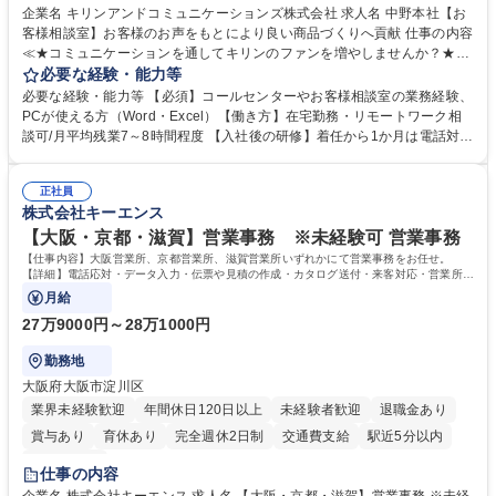
企業名 キリンアンドコミュニケーションズ株式会社 求人名 中野本社【お
客様相談室】お客様のお声をもとにより良い商品づくりへ貢献 仕事の内容
≪★コミュニケーションを通してキリンのファンを増やしませんか？★≫
お客様のお声をより良い商品づくりに活かしていく上で、窓口となるお客
必要な経験・能力等
様相談室でのお仕事です。 日々お客様からいただくキリングループへのご
必要な経験・能力等 【必須】コールセンターやお客様相談室の業務経験、
意見を、企業活動に活かしています。お客様からの声に迅速かつ誠意をも
PCが使える方（Word・Excel）【働き方】在宅勤務・リモートワーク相
って対応、情報提供するとともにグループ内活動に反映しています。 【具
談可/月平均残業7～8時間程度 【入社後の研修】着任から1か月は電話対応
体的には】電話応対、メール、お手紙対応、ご指摘品調査報告書作成、有
のOJTを中心に実施し、電話対応に慣れた段階でメール・手紙のOJTを実
人チャットボット対応など。 【1日の対応件数】■電話：月間一人当たり
施する予定です。独り立ち以降もしっかりフォローする体制を整えていま
平均100件前後■メール・手紙：同上40件前後 募集職種 中野本社【お客様
正社員
すのでご安心ください。 【当社について】キリングループの広報機能を担
株式会社キーエンス
相談室】お客様のお声をもとにより良い商品づくりへ貢献
う会社として、お客様との出会いを大切にし、磨き上げたホスピタリティ
を込めてコミュニケーションをとりながら広報関連業務を行っておりま
【大阪・京都・滋賀】営業事務 ※未経験可 営業事務
す。 学歴・資格 学歴：大学院 大学 高専 短大 専修学校 高校 語学力： 資
【仕事内容】大阪営業所、京都営業所、滋賀営業所いずれかにて営業事務をお任せ。
格：
【詳細】電話応対・データ入力・伝票や見積の作成・カタログ送付・来客対応・営業所内
で発生する事務業務や業務改善をお任せ。
月給
27万9000円～28万1000円
勤務地
大阪府大阪市淀川区
業界未経験歓迎
年間休日120日以上
未経験者歓迎
退職金あり
賞与あり
育休あり
完全週休2日制
交通費支給
駅近5分以内
土日祝休み
仕事の内容