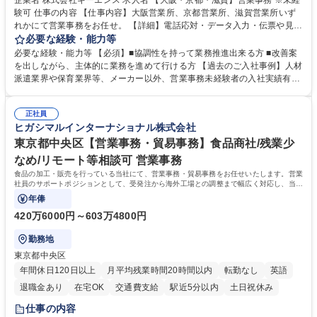
企業名 株式会社キーエンス 求人名 【大阪・京都・滋賀】営業事務 ※未経
験可 仕事の内容 【仕事内容】大阪営業所、京都営業所、滋賀営業所いず
れかにて営業事務をお任せ。 【詳細】電話応対・データ入力・伝票や見積
の作成・カタログ送付・来客対応・営業所内で発生する事務業務や業務改
必要な経験・能力等
善をお任せ。 【教育制度】ご入社後、育成担当とペアになりながらOJTに
必要な経験・能力等 【必須】■協調性を持って業務推進出来る方 ■改善案
て業務を覚えていただくことが可能です。業務システムがきちんと構築さ
を出しながら、主体的に業務を進めて行ける方 【過去のご入社事例】人材
れているため、スムーズに仕事に慣れることができる環境です。また、
派遣業界や保育業界等、メーカー以外、営業事務未経験者の入社実績有
「チームで成果を出す文化」があり、良いやり方を積極的に共有しながら
【当社の事務職について】単なる事務ではなく主体性を発揮したサポート
常に改善を目指す風土のため、安心して業務に取り組んでいただけます。
により、キーエンスの付加価値向上に貢献します。ベースの定型業務に加
募集職種 【大阪・京都・滋賀】営業事務 ※未経験可
正社員
えて、お客様や社員の状況に合わせ、能動的なサポート、改善の動きも期
ヒガシマルインターナショナル株式会社
待され。組織を支えるスペシャリストとして、チームに貢献し、結果的に
社員から頼られる存在になることができます。平均19:30の退勤以降の業
東京都中央区【営業事務・貿易事務】食品商社/残業少
務の持ち帰りも禁止されており、メリハリのある働き方となります。 学
なめ/リモート等相談可 営業事務
歴・資格 学歴：大学院 大学 高専 短大 語学力： 資格：
食品の加工・販売を行っている当社にて、営業事務・貿易事務をお任せいたします。営業
社員のサポートポジションとして、受発注から海外工場との調整まで幅広く対応し、当社
事業の根幹を支えていただきます。
年俸
420万6000円～603万4800円
勤務地
東京都中央区
年間休日120日以上
月平均残業時間20時間以内
転勤なし
英語
退職金あり
在宅OK
交通費支給
駅近5分以内
土日祝休み
仕事の内容