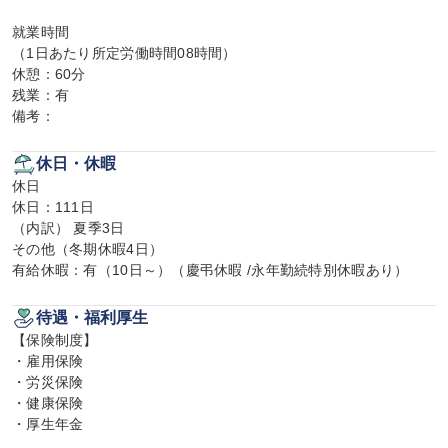
就業時間

（1日あたり所定労働時間08時間）

休憩：60分

残業：有

備考：
休日・休暇
休日

休日：111日

（内訳） 夏季3日

その他（冬期休暇4日）

有給休暇：有（10日～）（慶弔休暇 /永年勤続特別休暇あり）
待遇・福利厚生
【保険制度】

・雇用保険

・労災保険

・健康保険

・厚生年金
