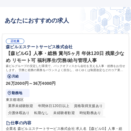
あなたにおすすめの求人
正社員
森ビルエステートサービス株式会社
【森ビルG】人事・総務 賞与5ヶ月 年休120日 残業少な
め リモート可 福利厚生/労務/給与管理人事
森ビルグループの安定した環境で、バックオフィスから会社を支える人事・総務をお任せ
します。 労務と総務の業務をバランスよく担当し、ゆくゆくは制度改定などのコア業務
にも挑戦できる、やりがいある環境です。
月給
26万2000円～36万4000円
勤務地
東京都港区
業界未経験歓迎
年間休日120日以上
資格取得支援あり
介護休暇あり
転勤なし
未経験者歓迎
時短勤務あり
経験者歓迎
退職金あり
在宅OK
賞与あり
育休あり
仕事の内容
完全週休2日制
交通費支給
長期歓迎
駅近5分以内
土日祝休み
企業名 森ビルエステートサービス株式会社 求人名 【森ビルG】人事・総