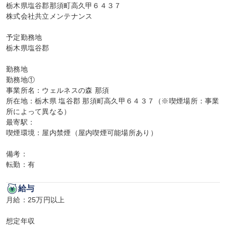
栃木県塩谷郡那須町高久甲６４３７

株式会社共立メンテナンス

予定勤務地

栃木県塩谷郡

勤務地

勤務地①

事業所名：ウェルネスの森 那須

所在地：栃木県 塩谷郡 那須町高久甲６４３７（※喫煙場所：事業
所によって異なる）

最寄駅：

喫煙環境：屋内禁煙（屋内喫煙可能場所あり）

備考：

転勤：有
給与
月給：25万円以上

想定年収
