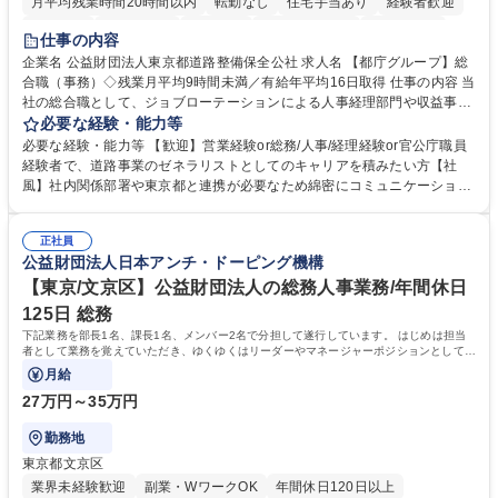
月平均残業時間20時間以内
転勤なし
住宅手当あり
経験者歓迎
研修あり
退職金あり
賞与あり
完全週休2日制
交通費支給
仕事の内容
駅近5分以内
資格取得手当あり
食事補助あり
企業名 公益財団法人東京都道路整備保全公社 求人名 【都庁グループ】総
合職（事務）◇残業月平均9時間未満／有給年平均16日取得 仕事の内容 当
社の総合職として、ジョブローテーションによる人事経理部門や収益事業
等のフロント部門の部署等幅広い部署での業務をお任せいたします。研修
必要な経験・能力等
制度やキャリア支援が充実しております！ ※下記業務詳細 【業務詳細】■
必要な経験・能力等 【歓迎】営業経験or総務/人事/経理経験or官公庁職員
管理部門：広報、人事、経理など当公社の運営に係る管理業務 ■収益部
経験者で、道路事業のゼネラリストとしてのキャリアを積みたい方【社
門：駐車場の新規開拓、管理運営、新宿駅西口広場の「イベントコーナ
風】社内関係部署や東京都と連携が必要なため綿密にコミュニケーション
ー」などの管理運営 ■道路部門：整備の急がれる骨格幹線道路や木造住宅
を図っています。 【業務の魅力】■幅広く携われる：総合職（事務）で
密集地域の特定整備路線の用地取得、道路に関する普及啓発事業、都内の
は、駐車場の管理運営や道路用地の取得、公益財団法人の中枢を担う管理
道路施設や道路工事現場の見学ツアー事業 ※入社後は上記いずれかの部門
正社員
部門など多岐に渡る業務を経験できます。 ■様々なプロジェクト：駐車場
公益財団法人日本アンチ・ドーピング機構
へ配属。※業務内容変更の範囲：会社の定める業務 募集職種 【都庁グル
事業の他、新宿駅西口広場内に設置された照明を兼ねた広告「ブライトサ
ープ】総合職（事務）◇残業月平均9時間未満／有給年平均16日取得
イン」の管理運営を行うなど、事業収益を生み出す活動を積極的に行って
【東京/文京区】公益財団法人の総務人事業務/年間休日
います。 学歴・資格 学歴：大学院 大学 高専 短大 専修学校 高校 語学力：
125日 総務
資格：
下記業務を部長1名、課長1名、メンバー2名で分担して遂行しています。 はじめは担当
者として業務を覚えていただき、ゆくゆくはリーダーやマネージャーポジションとして活
躍いただくことを期待しています。
月給
27万円～35万円
勤務地
東京都文京区
業界未経験歓迎
副業・WワークOK
年間休日120日以上