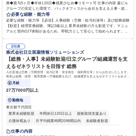
務◆賞与5ヶ月◆年休120日◆残業少なめ◆リモート可 仕事の内容 森ビル
グループの安定した環境で、バックオフィスから会社を支える人事・総務
をお任せします。 労務と総務の業務をバランスよく担当し、ゆくゆくは制
必要な経験・能力等
度改定などのコア業務にも挑戦できる、やりがいある環境です。 ■勤怠管
必要な経験・能力等 【必須】人事経験（労務・給与社保等）及び総務経験
理、給与計算、社会保険手続き、年末調整等の労務管理全般 ■入退社手続
【歓迎】経理実務経験、簿記3級以上 業界未経験の方も歓迎です。マニュ
き、社内規定の改定や人事制度改定などのコア業務 ■社内イベントの企画
アルと部内OJT体制があるため、即戦力として安心して始められます。
運営やその他総務業務全般 ※労務と総務を1：1の割合でお任せ。 入社後
【魅力・やりがい】森ビルGの安定基盤で労務から総務まで幅広く携われ
は部内のOJTを中心に、あなたの経験に合わせて不足している部分はいつ
ます。定型業務に留まらず、社内規定や人事制度の改定など会社のコア業
でも質問・相談できる環境が整っているため、安心して成長できます。 募
正社員
務に挑戦できるため、自身の成長と組織への貢献度をダイレクトに実感で
株式会社日立医薬情報ソリューションズ
集職種 【森ビルG】人事・総務◆賞与5ヶ月◆年休120日◆残業少なめ◆
きます。 残業少なめ、週1日リモート可など、ワークライフバランスを保
リモート可
ち長期活躍できる環境です。 「これまでの幅広い経験を活かし、長期的な
【総務・人事】未経験歓迎/日立グループ/組織運営を支
キャリアを築きたい」という前向きな意欲と挑戦を全力で応援します。 学
えるゼネラリストを目指す 総務
歴・資格 学歴：大学院 大学 高専 短大 専修学校 高校 語学力： 資格：日商
入社直後は労務（労務管理・給与計算・安全衛生・福利厚生等）からお任せいたします。
簿記検定1級 日商簿記検定2級 日商簿記検定3級
将来は総務・採用・教育業務へ守備範囲を広げ、組織運営を支えるゼネラリストをめざせ
ます。
月給
27万7000円以上
勤務地
東京都千代田区
業界未経験歓迎
年間休日120日以上
資格取得支援あり
介護休暇あり
月平均残業時間20時間以内
未経験者歓迎
住宅手当あり
時短勤務あり
退職金あり
在宅OK
賞与あり
仕事の内容
育休あり
完全週休2日制
交通費支給
土日祝休み
寮・社宅あり