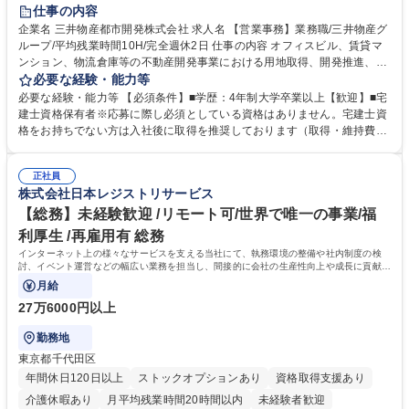
在宅OK
賞与あり
育休あり
完全週休2日制
交通費支給
仕事の内容
駅近5分以内
土日祝休み
寮・社宅あり
企業名 三井物産都市開発株式会社 求人名 【営業事務】業務職/三井物産グ
ループ/平均残業時間10H/完全週休2日 仕事の内容 オフィスビル、賃貸マ
ンション、物流倉庫等の不動産開発事業における用地取得、開発推進、賃
貸運営、売却、仲介・活用提案等を行う営業部門において事務業務を担当
必要な経験・能力等
いただきます。 【詳細】・契約書管理、契約書製本、捺印対応、ファイリ
必要な経験・能力等 【必須条件】■学歴：4年制大学卒業以上【歓迎】■宅
ング、登記簿取得、調書取得・支払業務（各種費用支払、支払管理、請
建士資格保有者※応募に際し必須としている資格はありません。宅建士資
求・支払データ登録、取引先マスター申請対応）・予算作成及び予実管
格をお持ちでない方は入社後に取得を推奨しております（取得・維持費用
理・各種稟議書、報告書作成業務・各種台帳管理、交際費・会議費支払報
の一部補助あり） 【求める人物像】 ・向学心豊かで、主体的に行動でき
告書作成及び月次管理・部内総務庶務全般 など※※配属先によっては上記
る方。 ・社内外の多様な関係者と協調して業務を進められるコミュニケー
の他に担当頂く業務が発生する場合があります。 募集職種 【営業事務】
正社員
ション力がある方。 ・チャレンジを厭わず、粘り強く業務に取り組める
株式会社日本レジストリサービス
業務職/三井物産グループ/平均残業時間10H/完全週休2日
方。多様な関係者と謙虚に信頼関係を構築でき、期限を意識したスケジュ
ール管理が出来る方。※将来的に他部署（営業部門、コーポレート部門）
【総務】未経験歓迎 /リモート可/世界で唯一の事業/福
へのジョブローテーションの可能性があります。 学歴・資格 学歴：大学
利厚生 /再雇用有 総務
院 大学 語学力： 資格：宅地建物取引士
インターネット上の様々なサービスを支える当社にて、執務環境の整備や社内制度の検
討、イベント運営などの幅広い業務を担当し、間接的に会社の生産性向上や成長に貢献し
ている部署です。
月給
27万6000円以上
勤務地
東京都千代田区
年間休日120日以上
ストックオプションあり
資格取得支援あり
介護休暇あり
月平均残業時間20時間以内
未経験者歓迎