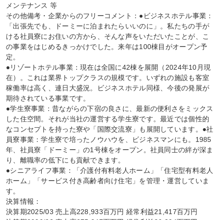
メンテナンス 等

その他備考・企業からのフリーコメント：●ビジネスホテル事業：
「出張先でも、ドーミーに泊まれたらいいのに」。私たちの手が
ける社員寮にお住いの方から、そんな声をいただいたことが、こ
の事業をはじめるきっかけでした。来年は100棟目がオープン予
定。

●リゾートホテル事業：現在は全国に42棟を展開（2024年10月現
在）。これは業界トップクラスの規模です。いずれの施設も客室
稼働率は高く、連日大盛況。ビジネスホテル同様、今後の発展が
期待されている事業です。

●学生寮事業：昔ながらの下宿の良さに、最新の便利さをミックス
した住空間。それが当社の運営する学生寮です。最近では個性的
なコンセプトを持った寮や「国際交流寮」も展開しています。●社
員寮事業：学生寮で培ったノウハウを、ビジネスマンにも。1985
年、社員寮「ドーミー」の1号棟をオープン。社員同士の絆が深ま
り、離職率の低下にも貢献できます。

●シニアライフ事業：「介護付有料老人ホーム」「住宅型有料老人
ホーム」「サービス付き高齢者向け住宅」を管理・運営していま
す。

決算情報：

決算期2025/03 売上高228,933百万円 経常利益21,417百万円
