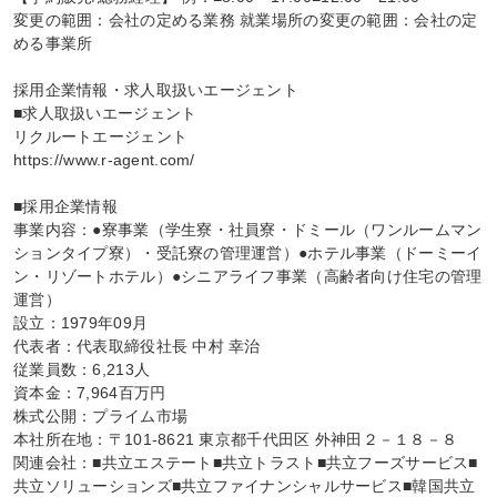
変更の範囲：会社の定める業務 就業場所の変更の範囲：会社の定
める事業所

採用企業情報・求人取扱いエージェント

■求人取扱いエージェント

リクルートエージェント

https://www.r-agent.com/

■採用企業情報

事業内容：●寮事業（学生寮・社員寮・ドミール（ワンルームマン
ションタイプ寮）・受託寮の管理運営）●ホテル事業（ドーミーイ
ン・リゾートホテル）●シニアライフ事業（高齢者向け住宅の管理
運営）

設立：1979年09月

代表者：代表取締役社長 中村 幸治

従業員数：6,213人

資本金：7,964百万円

株式公開：プライム市場

本社所在地：〒101-8621 東京都千代田区 外神田２－１８－８

関連会社：■共立エステート■共立トラスト■共立フーズサービス■
共立ソリューションズ■共立ファイナンシャルサービス■韓国共立