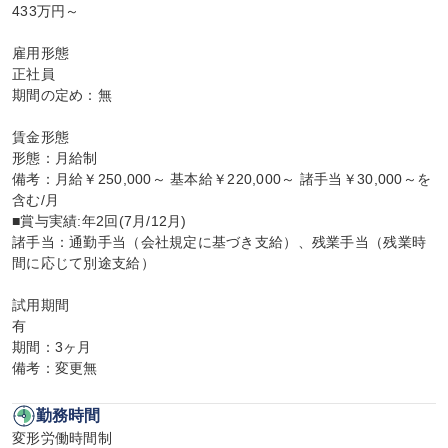
433万円～

雇用形態

正社員

期間の定め：無

賃金形態

形態：月給制

備考：月給￥250,000～ 基本給￥220,000～ 諸手当￥30,000～を
含む/月

■賞与実績:年2回(7月/12月)

諸手当：通勤手当（会社規定に基づき支給）、残業手当（残業時
間に応じて別途支給）

試用期間

有

期間：3ヶ月

備考：変更無
勤務時間
変形労働時間制
