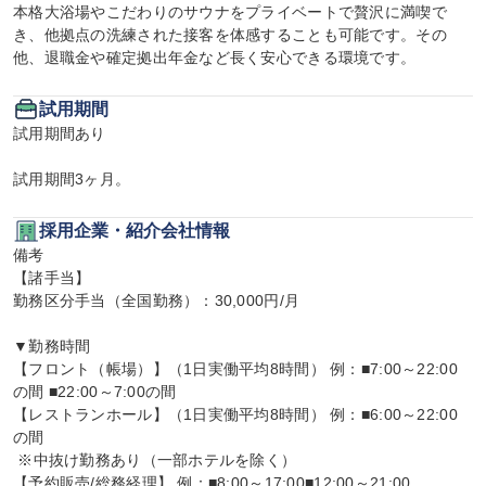
本格大浴場やこだわりのサウナをプライベートで贅沢に満喫で
き、他拠点の洗練された接客を体感することも可能です。その
他、退職金や確定拠出年金など長く安心できる環境です。
試用期間
試用期間あり

試用期間3ヶ月。
採用企業・紹介会社情報
備考

【諸手当】

勤務区分手当（全国勤務）：30,000円/月

▼勤務時間

【フロント（帳場）】（1日実働平均8時間） 例：■7:00～22:00
の間 ■22:00～7:00の間

【レストランホール】（1日実働平均8時間） 例：■6:00～22:00
の間

 ※中抜け勤務あり（一部ホテルを除く）

【予約販売/総務経理】 例：■8:00～17:00■12:00～21:00
