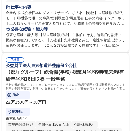
住宅手当あり
時短勤務あり
研修あり
在宅OK
賞与あり
仕事の内容
完全週休2日制
交通費支給
駅近5分以内
土日祝休み
服装自由
企業名 株式会社日本レジストリサービス 求人名 【総務】未経験歓迎◎/リ
モート可/世界で唯一の事業/福利厚生◎/再雇用有 仕事の内容 インターネッ
ト上の様々なサービスを支える当社にて、執務環境の整備や社内制度の検
討、イベント運営などの幅広い業務を担当し、間接的に会社の生産性向上
必要な経験・能力等
や成長に貢献している部署です。 会社の全メンバーが安心して長く成果を
必要な経験・能力等 【◎未経験歓迎◎】 主体的に考え、論理的な説明・
発揮できる環境を整えるために、毎日のメンテナンスや維持管理に加え、
提案が積極的にできる方 【入社後】先輩社員と共に、適性や希望に沿って
新たな施策検討を積極的に行っていただき、会社全体を巻き込み課題解決
業務をお任せします。 【こんな方が活躍できる職種です】 ・仕組化が好
を推進。 ・オフィス運営：執務環境の整備・物品管理・社内規定整備/改
き/得意・協働の姿勢を持っている・優先順位付け、マルチタスクが得意・
善・イベント企画/運営・非常時の対応 など、本人の希望や適性によって
様々な立場で物事を考えられる・定型業務だけでなく突発的な出来事にも
幅広い業務の体得が可能で、多様なキャリアパスを描くことも可能です。
正社員
対処できる・新しいことに興味関心がある 【魅力】■自己啓発支援：資格
公益財団法人東京都道路整備保全公社
募集職種 【総務】未経験歓迎◎/リモート可/世界で唯一の事業/福利厚生◎/
取得や通信教育など費用の80%（年間25万円まで）を補助 ■住宅手当：家
再雇用有
賃の50%（月額7万円まで）を補助 学歴・資格 学歴：大学院 大学 語学
【都庁グループ】総合職(事務) 残業月平均9時間未満/有
力： 資格：
給年平均16日取得 一般事務
当社の総合職として、ジョブローテーションによる人事経理部門や収益事業等のフロント
部門の部署等幅広い部署での業務をお任せいたします。研修制度やキャリア支援が充実し
ております！ ※下記業務詳細
月給
22万1500円～30万円
勤務地
東京都新宿区
業界未経験歓迎
年間休日120日以上
介護休暇あり