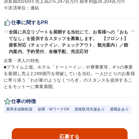
決算期2026/03 売上高275,247百万円 経常利益26,204百万円

※決済単位：連結
仕事に関するPR
全国に共立リゾートを展開する当社にて、お客様への「おも
てなし」を提供するスタッフを募集します。　【フロント】
接客対応（チェックイン、チェックアウト、観光案内）／館
内案内、予約受付、各種手配、売店応対
企業・求人の特色

■プライム上場。ホテル「ドーミーイン」や寮事業等、4つの事業
を展開し売上2,289億円を突破している当社。一人ひとりのお客様
に寄り添う「わが家のようなくつろぎ」のスタンスを提供するこ
とをモットーに事業展開。
仕事の特徴
業界未経験歓迎
副業・WワークOK
資格取得支援あり
退職金あり
応募する