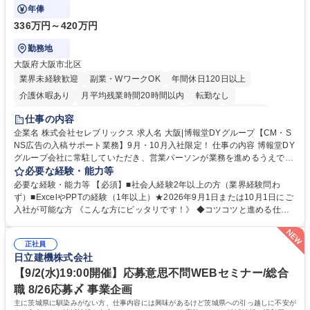
アシスタントとしての業務をお任せします。
年俸
336万円～420万円
勤務地
大阪府大阪市北区
業界未経験歓迎
副業・WワークOK
年間休日120日以上
介護休暇あり
月平均残業時間20時間以内
転勤なし
未経験者歓迎
時短勤務あり
研修あり
在宅OK
育休あり
仕事の内容
完全週休2日制
交通費支給
駅近5分以内
企業名 株式会社セレブリックス 求人名 大阪|博報堂DYグループ【CM・S
NS広告の入稿サポート業務】9月・10月入社限定！ 仕事の内容 博報堂DY
グループ会社に常駐していただき、営業パーソンが業務を進めるうえで発
生する業務を幅広くサポートとしてテレビCMやSNS広告の入稿サポー
必要な経験・能力等
ト、進行管理等 部内アシスタントとしての業務をお任せします。 ◆得意
必要な経験・能力等 【必須】■社会人経験2年以上の方（業界経験問わ
先との定例資料作成 ◆競合調査 ◆広告出稿の進行管理、確認 ◆広告出稿
ず）■ExcelやPPTの経験（1年以上）★2026年9月1日または10月1日にご
後のデータ抽出と効果測定、資料作成 ◆TVCM放送枠の情報管理、不備確
入社が可能な方 《こんな方にピッタリです！》 ◆コツコツと進める仕事
認 ◆TV視聴率データ抽出、資料作成 ◆SNS広告(InstagramやFacebook
が好きな方 ◆チームで協力しながらやりがいのある仕事がしたい方 ◆コ
等)の入稿サポート ◆常駐先への活動履歴の報告 ◆得意先とのビジネスメ
ミュニケーションを取りながら仕事をするのが得意な方 ◆業務を通してキ
ール対応 ◆常駐先に向けた事業拡大の提案 など 募集職種 大阪|博報堂DY
正社員
ャリア・スキルUPを目指したい方 学歴・資格 学歴：大学院 大学 高専 短
日立建機株式会社
グループ【CM・SNS広告の入稿サポート業務】9月・10月入社限定！
大 専修学校 高校 語学力： 資格：
【9/2(水)19:00開催】応募意思不問WEBセミナー/総合
職 8/26応募〆 事業企画
主に茨城県に馴染みがない方、仕事内容には興味があるけど茨城県への引っ越しに不安が