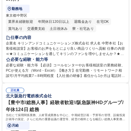
勤務地
東京都中野区
業界未経験歓迎
年間休日120日以上
退職金あり
在宅OK
賞与あり
交通費支給
土日祝休み
寮・社宅あり
仕事の内容
企業名 キリンアンドコミュニケーションズ株式会社 求人名 中野本社【お
客様相談室】お客様のお声をもとにより良い商品づくりへ貢献 仕事の内容
≪★コミュニケーションを通してキリンのファンを増やしませんか？★≫
お客様のお声をより良い商品づくりに活かしていく上で、窓口となるお客
必要な経験・能力等
様相談室でのお仕事です。 日々お客様からいただくキリングループへのご
必要な経験・能力等 【必須】コールセンターやお客様相談室の業務経験、
意見を、企業活動に活かしています。お客様からの声に迅速かつ誠意をも
PCが使える方（Word・Excel）【働き方】在宅勤務・リモートワーク相
って対応、情報提供するとともにグループ内活動に反映しています。 【具
談可/月平均残業7～8時間程度 【入社後の研修】着任から1か月は電話対応
体的には】電話応対、メール、お手紙対応、ご指摘品調査報告書作成、有
のOJTを中心に実施し、電話対応に慣れた段階でメール・手紙のOJTを実
人チャットボット対応など。 【1日の対応件数】■電話：月間一人当たり
施する予定です。独り立ち以降もしっかりフォローする体制を整えていま
平均100件前後■メール・手紙：同上40件前後 募集職種 中野本社【お客様
正社員
すのでご安心ください。 【当社について】キリングループの広報機能を担
北大阪急行電鉄株式会社
相談室】お客様のお声をもとにより良い商品づくりへ貢献
う会社として、お客様との出会いを大切にし、磨き上げたホスピタリティ
を込めてコミュニケーションをとりながら広報関連業務を行っておりま
【豊中市/総務人事】経験者歓迎!/阪急阪神HDグループ/
す。 学歴・資格 学歴：大学院 大学 高専 短大 専修学校 高校 語学力： 資
年休124日 総務
格：
当社にて採用関係業務、人材育成業務を中心に、中期経営計画・予算等の管理、設備投資
計画等の策定、さらに社内の重要会議の運営等、経営の根幹となる幅広い総務人事業務全
般を担当していただきます。
月給