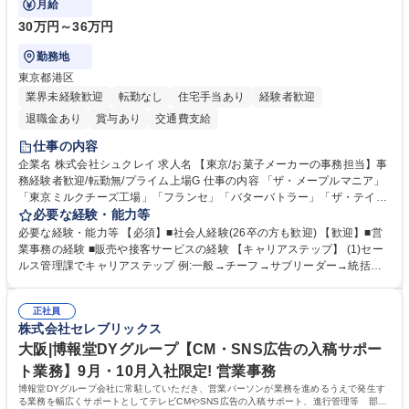
月給
30万円～36万円
勤務地
東京都港区
業界未経験歓迎
転勤なし
住宅手当あり
経験者歓迎
退職金あり
賞与あり
交通費支給
仕事の内容
企業名 株式会社シュクレイ 求人名 【東京/お菓子メーカーの事務担当】事
務経験者歓迎/転勤無/プライム上場G 仕事の内容 「ザ・メープルマニア」
「東京ミルクチーズ工場」「フランセ」「バターバトラー」「ザ・テイラ
ー」「DROOLY」等のブランドを多数展開する当社にて、オリジナル菓子
必要な経験・能力等
ブランド商品の事務業務をお任せいたします。 【具体的な業務内容】 ■店
必要な経験・能力等 【必須】■社会人経験(26卒の方も歓迎) 【歓迎】■営
舗からの発注受付/PC入力業務 ■受電対応(社内/社外) ■商品のマスター登
業事務の経験 ■販売や接客サービスの経験 【キャリアステップ】 (1)セー
録 ■日々の売上抽出・報告 ■提携企業への書類送付業務 ■契約書管理業務
ルス管理課でキャリアステップ 例:一般→チーフ→サブリーダー→統括リ
■ホームページへの問い合わせ対応 など 募集職種 【東京/お菓子メーカー
ーダー→マネージャー (2)他ポジションへのキャリアも可能 ※過去、未経
の事務担当】事務経験者歓迎/転勤無/プライム上場G
験で経営管理部内で経理へ異動した方もいらっしゃいます。年3回の面談
正社員
や個別面談を通してご自身のキャリアと向き合っていただき、会社として
株式会社セレブリックス
もバックアップしていきます。 学歴・資格 学歴：大学院 大学 高専 短大
専修学校 高校 語学力： 資格：
大阪|博報堂DYグループ【CM・SNS広告の入稿サポー
ト業務】9月・10月入社限定! 営業事務
博報堂DYグループ会社に常駐していただき、営業パーソンが業務を進めるうえで発生す
る業務を幅広くサポートとしてテレビCMやSNS広告の入稿サポート、進行管理等 部内