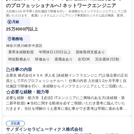
す。 学歴・資格 学歴：大学院 大学 語学力： 資格：
のプロフェッショナルへ! ネットワークエンジニア
入社後1-2か月手厚く自社施設で研修を行い、未経験からインフラエンジニアとしてご活
躍いただけます。 配属）システムエンジニアリング事業部のシステム設計構築、運用保
守
月給
25万4000円以上
勤務地
神奈川県川崎市中原区
業界未経験歓迎
年間休日120日以上
資格取得支援あり
時短勤務あり
研修あり
退職金あり
在宅OK
完全週休2日制
交通費支給
駅近5分以内
土日祝休み
第二新卒歓迎
仕事の内容
企業名 株式会社ＫＳＫ 求人名 [未経験インフラエンジニア]上場企業の正社
員としてITのプロフェッショナルへ！ 仕事の内容 入社後1-2か月手厚く自
社施設で研修を行い、未経験からインフラエンジニアとしてご活躍いただ
けます。 配属）システムエンジニアリング事業部のシステム設計構築、運
必要な経験・能力等
用保守 【未経験でも上流工程にチャレンジ可能！】■未経験からエンジニ
必要な経験・能力等 【必須】ITエンジニアにご興味のある方(未経験・第
アになる場合、多くの企業は監視や保守のみの案件からスタートとなりま
二新卒歓迎) ★当社に関する動画を必ずご視聴いただき選考に臨んでいた
すが、本ポジションは入社後上流工程(設計や構築業務等)からスタートす
だきます。当社を理解のうえ選考に進む事ができ選考は早期に進める事が
ることも多く、エンジニアとして価値の高い技術を早く身に付けることが
可能です★ 【充実の教育設備】社内教育機関"KSKカレッジ"を保有。所属
可能。また、メンバーが手を挙げて新しいことを生み出そう」という風土
講師9名、12教室、PCやサーバ・ＮＷ関連機器 300台以上完備。その他関
もあり、風通しのよさも魅力です。 募集職種 [未経験インフラエンジニア]
正社員
連機器も自社で購入。教育投資約4億円（売上高比率2％）。社員一人当た
サノダインセラピューティクス株式会社
上場企業の正社員としてITのプロフェッショナルへ！
り教育費は日本の全上場企業ベスト10に入ります。 【定年まで働ける会