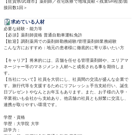
【佐賀県/武雄市】薬剤師／在宅医療で地域貢献＜残業5H程度/面
接回数1回＞
求めている人材
必要な経験・能力等

【必須】薬剤師資格 普通自動車運転免許

【歓迎】調剤薬局での薬剤師勤務経験/管理薬剤師業務経験

こんな方におすすめ：地元の患者様に徹底的に寄り添いたい方

【キャリア】将来的には、店舗を任せる管理薬剤師や、エリアマ
ネージャー等のマネジメント人材へと成長される事を期待しま
す。

【当社について】社員を大切にし、社員間の交流が盛んな企業で
す。旅行代等を支援するためにリフレッシュ手当支給行い、誕生
日プレゼントやなんとお年玉もあります。また、お子様の入学・
卒業祝いも会社から支給あり。他店舗の社員とも頻繁に交流し、
連携が取りやすい環境です。

学歴・資格

学歴：大学院 大学

語学力：
