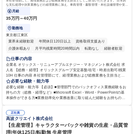
本社管理部にて、経理業務および総務業務を主担当としてご担当いただきます。 日常的
な支払処理や決算業務などの経理業務に加え、車両管理・書類管理・本社設備管理や安全
対策など幅広い総務業務もお任せします。
月給
35万円～40万円
勤務地
東京都江東区
業界未経験歓迎
年間休日120日以上
資格取得支援あり
介護休暇あり
月平均残業時間20時間以内
転勤なし
経験者歓迎
研修あり
在宅OK
賞与あり
完全週休2日制
交通費支給
仕事の内容
駅近5分以内
資格取得手当あり
土日祝休み
企業名 オリックス・リニューアブルエナジー・マネジメント株式会社 求
人名 【総務・経理】オリックスグループ安定基盤/在宅・時差出勤可/残業
10H 仕事の内容 本社管理部にて、経理業務および総務業務を主担当とし
てご担当いただきます。 日常的な支払処理や決算業務などの経理業務に加
必要な経験・能力等
え、車両管理・書類管理・本社設備管理や安全対策など幅広い総務業務も
必要な経験・能力等 【必須】■管理部門でのバックオフィス業務経験をお
お任せします。 業務効率化や業務改善の提案・推進にも積極的に取り組ん
持ちの方（総務・経理など）■Microsoft Excel・Word・PowerPointの基
でいただくことを期待しています。 【総務】※実務業務における業務改善
本操作ができる方■業務効率化や業務改善に取り組んだ経験をお持ちの方
など期待 ■車両管理(社有車の管理、リース・保険手続き等)■各種書類管理
【このような方はぜひご応募ください】★社内外と円滑なコミュニケーシ
(契約書、社内文書のファイリング・保管)■本社設備管理(オフィス備品・
ョンが取れる方★主体的に業務へ取り組み、向上心を持って仕事に取り組
設備の保守点検、発注)■安全健康管理(オフィス内の安全衛生管理、BCP
正社員
める方 【魅力】■オリックスの100%子会社という強固な経営基盤のもと
高波クリエイト株式会社
対応等)■業務効率化・改善の企画推進 ※その他労働条件の備考へ続く 募
長期間安心して働ける環境です ■時差出勤や一部在宅勤務が可能であり月
集職種 【総務・経理】オリックスグループ安定基盤/在宅・時差出勤可/残
平均残業時間も10時間程度とワークライフバランスを重視した働き方が実
【生産管理】キャラクターバックや雑貨の生産・品質管
業10H
現できます 学歴・資格 学歴：大学院 大学 高専 短大 専修学校 高校 語学
理/年休125日/転勤無 生産管理