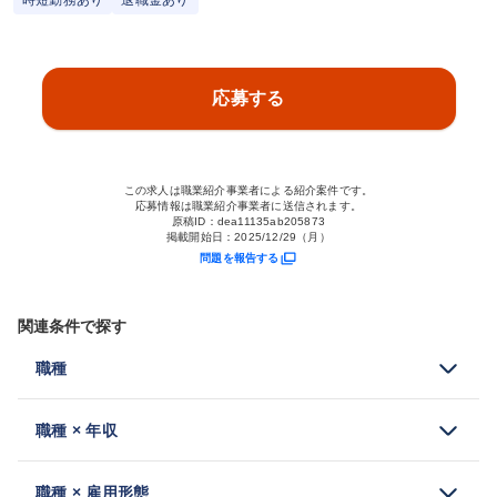
時短勤務あり
退職金あり
応募する
この求人は職業紹介事業者による紹介案件です。
応募情報は職業紹介事業者に送信されます。
原稿ID：
dea11135ab205873
掲載開始日：
2025/12/29（月）
問題を報告する
関連条件で探す
職種
職種 × 年収
職種 × 雇用形態