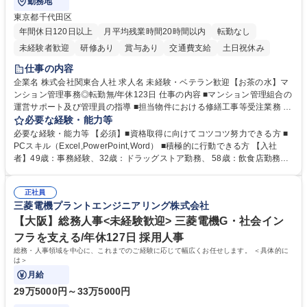
勤務地
東京都千代田区
年間休日120日以上
月平均残業時間20時間以内
転勤なし
未経験者歓迎
研修あり
賞与あり
交通費支給
土日祝休み
仕事の内容
企業名 株式会社関東合人社 求人名 未経験・ベテラン歓迎【お茶の水】マ
ンション管理事務◎転勤無/年休123日 仕事の内容 ■マンション管理組合の
運営サポート及び管理員の指導 ■担当物件における修繕工事等受注業務 ■
事務所内での事務業務等 ★異業界からの転職者が多数活躍しています
必要な経験・能力等
【年収補足】532万円 ＋別途インセンティヴで平均約100万円/年（昨年度
必要な経験・能力等 【必須】■資格取得に向けてコツコツ努力できる方 ■
実績） ＋管理業務主任者資格手当50,000円/月 ★親会社である株式会社合
PCスキル（Excel,PowerPoint,Word） ■積極的に行動できる方 【入社
人社計画研究所社のグループ会社として、質の高いサービスと適性価格を
者】49歳：事務経験、32歳：ドラッグストア勤務、 58歳：飲食店勤務
武器に約20年受託戸数増加中です。https://www.gojin.co.jp/abt/abt_3.html
等：中途採用の9割が未経験者！ 【資格取得支援】■メンター制度■社内模
募集職種 未経験・ベテラン歓迎【お茶の水】マンション管理事務◎転勤
試や研修制度など充実！ ＊未資格者の8割以上が入社2年以内に資格を取
無/年休123日
正社員
得出来ております！ 【魅力】■フレックス制度、未経験からでも下限年収
三菱電機プラントエンジニアリング株式会社
を一律支給！ ■管理業務主任者資格取得後には50,000円/月の手当あり！
学歴・資格 学歴：大学院 大学 高専 短大 専修学校 高校 語学力： 資格：第
【大阪】総務人事<未経験歓迎> 三菱電機G・社会イン
一種運転免許普通自動車
フラを支える/年休127日 採用人事
総務・人事領域を中心に、これまでのご経験に応じて幅広くお任せします。 ＜具体的に
は＞
月給
29万5000円～33万5000円