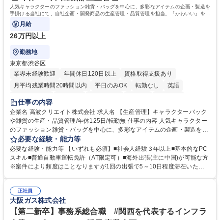
力： 資格：
人気キャラクターのファッション雑貨・バッグを中心に、多彩なアイテムの企画・製造を
手掛ける当社にて、自社企画・開発商品の生産管理・品質管理を担当。『かわいい』を届
けるやりがいのあるポジションです。
月給
26万円以上
勤務地
東京都渋谷区
業界未経験歓迎
年間休日120日以上
資格取得支援あり
月平均残業時間20時間以内
平日のみOK
転勤なし
英語
住宅手当あり
研修あり
退職金あり
在宅OK
賞与あり
仕事の内容
完全週休2日制
交通費支給
駅近5分以内
中国語
土日祝休み
企業名 高波クリエイト株式会社 求人名 【生産管理】キャラクターバック
や雑貨の生産・品質管理/年休125日/転勤無 仕事の内容 人気キャラクター
のファッション雑貨・バッグを中心に、多彩なアイテムの企画・製造を手
掛ける当社にて、自社企画・開発商品の生産管理・品質管理を担当。『か
必要な経験・能力等
わいい』を届けるやりがいのあるポジションです。 有名ブランドやキャラ
必要な経験・能力等 【いずれも必須】■社会人経験３年以上■基本的なPC
クターライセンスを活用した商品の企画・開発・販売を行っています。企
スキル■普通自動車運転免許（AT限定可）■海外出張(主に中国)が可能な方
画段階から納品まで、商品の製造に関わる全てのプロセスにおいて、生産
※案件により頻度はことなりますが1回の出張で5～10日程度滞在いただ
管理及び品質管理を担当。仕様書の作成、生産スケジュールの組立て、工
く予定です。 【歓迎】■英語もしくは中国語に抵抗のない方■雑貨品など
場へ見積依頼・価格交渉、サンプルの品質確認や検査の手配、ライセンス
の生産管理業務の経験 ≪求める人物像≫ ・製品の検品業務などあるた
元様とのやり取り、輸入関連の書類の管理、国内倉庫での品質チェック、
正社員
め、『コツコツと実直に取り組める方』 ・工場やライセンス元を含む社内
大阪ガス株式会社
工場開拓などがございます。 募集職種 【生産管理】キャラクターバック
外関係者と友好なコミュニケーションが取れる方 ※折衝は営業担当がメイ
や雑貨の生産・品質管理/年休125日/転勤無
ンで行います。 学歴・資格 学歴：大学院 大学 高専 短大 専修学校 高校 語
【第二新卒】事務系総合職 #関西を代表するインフラ
学力： 資格：