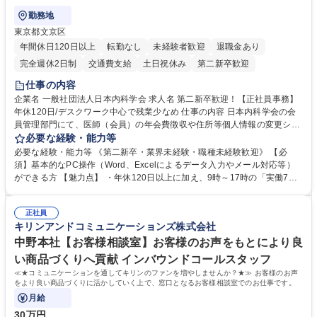
勤務地
東京都文京区
年間休日120日以上
転勤なし
未経験者歓迎
退職金あり
完全週休2日制
交通費支給
土日祝休み
第二新卒歓迎
仕事の内容
企業名 一般社団法人日本内科学会 求人名 第二新卒歓迎！【正社員事務】
年休120日/デスクワーク中心で残業少なめ 仕事の内容 日本内科学会の会
員管理部門にて、医師（会員）の年会費徴収や住所等個人情報の変更シス
テム入力、電話・FAX対応をお任せします。将来的には、各種委員会の運
必要な経験・能力等
営事務局業務などにも幅広く携わっていただきます。 【会員管理・データ
必要な経験・能力等 《第二新卒・業界未経験・職種未経験歓迎》 【必
入力業務】 ・医師（会員）の住所変更、個人情報のシステム登録・更新
須】基本的なPC操作（Word、Excelによるデータ入力やメール対応等）
・年会費の徴収管理や入金データの照合確認 【問い合わせ対応】 ・会員
ができる方 【魅力点】 ・年休120日以上に加え、9時～17時の「実働7時
（医師）からの電話、FAX、ネット申請に伴う相談受付 ・複雑な案件のへ
間勤務」で残業も少なくワークライフバランスは抜群です。 【将来的な業
のエスカレーション・連携対応 募集職種 第二新卒歓迎！【正社員事務】
務（各種委員会運営）】 ・学会内における各種委員会のスケジュール調
年休120日/デスクワーク中心で残業少なめ
正社員
整、資料作成、当日の運営サポート 学歴・資格 学歴：大学院 大学 語学
キリンアンドコミュニケーションズ株式会社
力： 資格：
中野本社【お客様相談室】お客様のお声をもとにより良
い商品づくりへ貢献 インバウンドコールスタッフ
≪★コミュニケーションを通してキリンのファンを増やしませんか？★≫ お客様のお声
をより良い商品づくりに活かしていく上で、窓口となるお客様相談室でのお仕事です。
月給
30万円