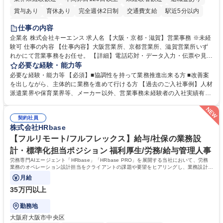
賞与あり
育休あり
完全週休2日制
交通費支給
駅近5分以内
土日祝休み
仕事の内容
企業名 株式会社キーエンス 求人名 【大阪・京都・滋賀】営業事務 ※未経
験可 仕事の内容 【仕事内容】大阪営業所、京都営業所、滋賀営業所いず
れかにて営業事務をお任せ。 【詳細】電話応対・データ入力・伝票や見積
の作成・カタログ送付・来客対応・営業所内で発生する事務業務や業務改
必要な経験・能力等
善をお任せ。 【教育制度】ご入社後、育成担当とペアになりながらOJTに
必要な経験・能力等 【必須】■協調性を持って業務推進出来る方 ■改善案
て業務を覚えていただくことが可能です。業務システムがきちんと構築さ
を出しながら、主体的に業務を進めて行ける方 【過去のご入社事例】人材
れているため、スムーズに仕事に慣れることができる環境です。また、
派遣業界や保育業界等、メーカー以外、営業事務未経験者の入社実績有
「チームで成果を出す文化」があり、良いやり方を積極的に共有しながら
【当社の事務職について】単なる事務ではなく主体性を発揮したサポート
常に改善を目指す風土のため、安心して業務に取り組んでいただけます。
により、キーエンスの付加価値向上に貢献します。ベースの定型業務に加
募集職種 【大阪・京都・滋賀】営業事務 ※未経験可
契約社員
えて、お客様や社員の状況に合わせ、能動的なサポート、改善の動きも期
株式会社HRbase
待され。組織を支えるスペシャリストとして、チームに貢献し、結果的に
社員から頼られる存在になることができます。平均19:30の退勤以降の業
【フルリモート/フルフレックス】給与/社保の業務設
務の持ち帰りも禁止されており、メリハリのある働き方となります。 学
計・標準化担当ポジション 福利厚生/労務/給与管理人事
歴・資格 学歴：大学院 大学 高専 短大 語学力： 資格：
労務専門AIエージェント「HRbase」「HRbase PRO」を展開する当社において、労務
業務のオペレーション設計担当をクライアントの課題や要望をヒアリングし、業務設計や
システム設定へと落とし込むポジションです。
月給
35万円以上
勤務地
大阪府大阪市中央区