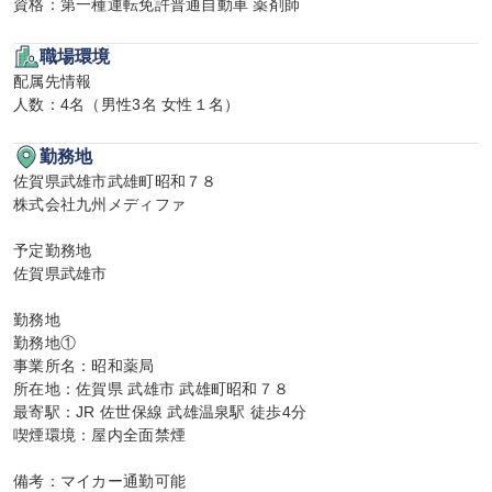
資格：第一種運転免許普通自動車 薬剤師
職場環境
配属先情報

人数：4名（男性3名 女性１名）
勤務地
佐賀県武雄市武雄町昭和７８

株式会社九州メディファ

予定勤務地

佐賀県武雄市

勤務地

勤務地①

事業所名：昭和薬局

所在地：佐賀県 武雄市 武雄町昭和７８

最寄駅：JR 佐世保線 武雄温泉駅 徒歩4分

喫煙環境：屋内全面禁煙

備考：マイカー通勤可能
