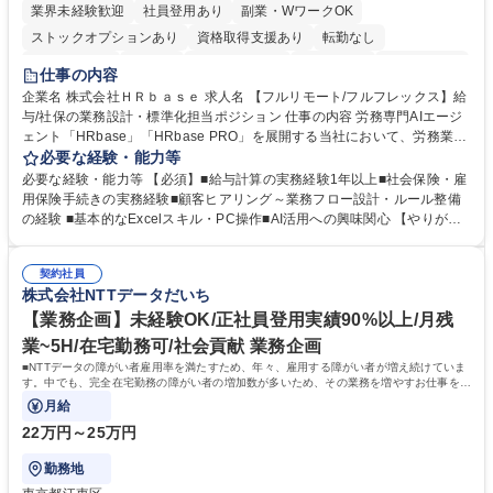
業界未経験歓迎
社員登用あり
副業・WワークOK
ストックオプションあり
資格取得支援あり
転勤なし
時短勤務あり
在宅OK
完全週休2日制
交通費支給
駅近5分以内
仕事の内容
服装自由
企業名 株式会社ＨＲｂａｓｅ 求人名 【フルリモート/フルフレックス】給
与/社保の業務設計・標準化担当ポジション 仕事の内容 労務専門AIエージ
ェント「HRbase」「HRbase PRO」を展開する当社において、労務業務
のオペレーション設計担当をクライアントの課題や要望をヒアリングし、
必要な経験・能力等
業務設計やシステム設定へと落とし込むポジションです。 【具体的に
必要な経験・能力等 【必須】■給与計算の実務経験1年以上■社会保険・雇
は】・業務オペレーション設計（要件定義/顧客ヒアリング/業務オペレー
用保険手続きの実務経験■顧客ヒアリング～業務フロー設計・ルール整備
ションの洗い出し、ルール整備、システム設定) ・業務マニュアル作成、
の経験 ■基本的なExcelスキル・PC操作■AI活用への興味関心 【やりが
改善 ・給与、賞与計算、及び明細発行 ・社会保険手続（入退社時、年間
い】必要に応じてコンサルティングも行いながら、給与計算や社会保険手
業務など） ・顧客企業のメイン担当者としての窓口対応業務 ・その他
続に関わるフローの設計、マニュアルの作成まで幅広く担当します。単な
（年調等の年次業務など） 募集職種 【フルリモート/フルフレックス】給
契約社員
る設計にとどまらず、ご自身が現場のエキスパートとしてオペレーション
株式会社NTTデータだいち
与/社保の業務設計・標準化担当ポジション
を実行する機会もあり、実務と改善の両面でスキルを発揮できる環境で
す。 学歴・資格 学歴：大学院 大学 高専 短大 専修学校 高校 語学力： 資
【業務企画】未経験OK/正社員登用実績90%以上/月残
格：
業~5H/在宅勤務可/社会貢献 業務企画
■NTTデータの障がい者雇用率を満たすため、年々、雇用する障がい者が増え続けていま
す。中でも、完全在宅勤務の障がい者の増加数が多いため、その業務を増やすお仕事を担
っていただきます。
月給
22万円～25万円
勤務地