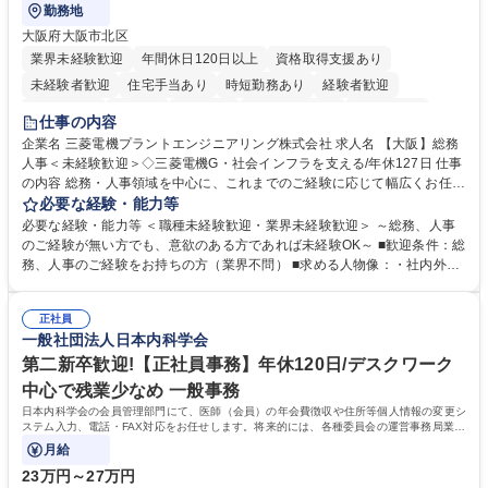
勤務地
大阪府大阪市北区
業界未経験歓迎
年間休日120日以上
資格取得支援あり
未経験者歓迎
住宅手当あり
時短勤務あり
経験者歓迎
退職金あり
在宅OK
賞与あり
完全週休2日制
交通費支給
仕事の内容
駅近5分以内
土日祝休み
服装自由
寮・社宅あり
食事補助あり
企業名 三菱電機プラントエンジニアリング株式会社 求人名 【大阪】総務
人事＜未経験歓迎＞◇三菱電機G・社会インフラを支える/年休127日 仕事
の内容 総務・人事領域を中心に、これまでのご経験に応じて幅広くお任せ
します。 ＜具体的には＞ ・総務/人事労務（給与・社保・勤怠管理など）
必要な経験・能力等
・採用・教育研修 ・福利厚生運用 など ※基本的には事務所勤務ですが、
必要な経験・能力等 ＜職種未経験歓迎・業界未経験歓迎＞ ～総務、人事
採用や教育等の業務内容により、関西圏以外への日帰り・宿泊を伴う国内
のご経験が無い方でも、意欲のある方であれば未経験OK～ ■歓迎条件：総
出張もございます。 ※担当業務を持ちつつ、お互いに助け合いながら、総
務、人事のご経験をお持ちの方（業界不問） ■求める人物像：・社内外の
務部という組織として協力しながら進める体制です。 募集職種 【大阪】
関係各部門との調整を率先して行い、業務を円滑に遂行できる協調性やコ
総務人事＜未経験歓迎＞◇三菱電機G・社会インフラを支える/年休127日
ミュニケーション能力を持っている方 ・人事総務領域に興味がありゼネラ
正社員
リスト志向をお持ちの方 学歴・資格 学歴：大学院 大学 語学力： 資格：
一般社団法人日本内科学会
第二新卒歓迎!【正社員事務】年休120日/デスクワーク
中心で残業少なめ 一般事務
日本内科学会の会員管理部門にて、医師（会員）の年会費徴収や住所等個人情報の変更シ
ステム入力、電話・FAX対応をお任せします。将来的には、各種委員会の運営事務局業務
などにも幅広く携わっていただきます。
月給
23万円～27万円