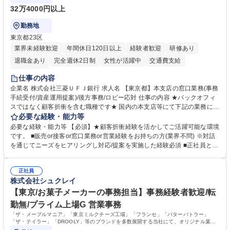
32万4000円以上
勤務地
東京都23区
業界未経験歓迎
年間休日120日以上
経験者歓迎
研修あり
退職金あり
完全週休2日制
女性が活躍中
交通費支給
土日祝休み
仕事の内容
企業名 株式会社三菱ＵＦＪ銀行 求人名 【東京都】本支店の窓口業務(事務
手続受付/資産運用提案)/後方事務/ロビー応対 仕事の内容 ★バックオフィ
スではなく顧客折衝を含む職種です★ 国内の本支店等にて下記の業務に従
事していただきます。 ■窓口/後方/ロビーにて事務手続等の受付・オペレ
必要な経験・能力等
ーション、お客様対応 ■窓口にて、ご来店された個人のお客様に対して金
必要な経験・能力等 【必須】★顧客折衝経験を活かしてご活躍可能な環境
融商品のご提案 ■効率的な事務運用の検討・構築等 ≪業務紹介：ご応募前
です。 ■販売or接客or窓口業務or営業経験をお持ちの方(業界不問) ※対話
に必ずご覧ください≫ ※記事 https://www.mysite.bk.mufg.jp/career/circle/
を通じてニーズをヒアリングし対応/提案を実施した経験必須 ■正社員とし
article17/ ※動画 https://youtu.be/H-S7HaJqqbg 募集職種 【東京都】本支
ての就業経験1年以上 【歓迎】■金融業界での就業経験■銀行での預金為替
店の窓口業務(事務手続受付/資産運用提案)/後方事務/ロビー応対
事務経験 ■金融商品の提案・販売経験 ≪魅力≫研修やOJT環境が整ってい
正社員
るので安心して入行いただけます。 幅広いキャリアの選択肢があり、公募
株式会社シュクレイ
や社内副業等を活用し、 一人ひとりが挑戦できるカルチャーが浸透してい
ます。 学歴・資格 学歴：大学院 大学 高専 短大 専修学校 高校 語学力：
【東京/お菓子メーカーの事務担当】事務経験者歓迎/転
資格：
勤無/プライム上場G 営業事務
「ザ・メープルマニア」「東京ミルクチーズ工場」「フランセ」「バターバトラー」
「ザ・テイラー」「DROOLY」等のブランドを多数展開する当社にて、オリジナル菓子
ブランド商品の事務業務をお任せいたします。