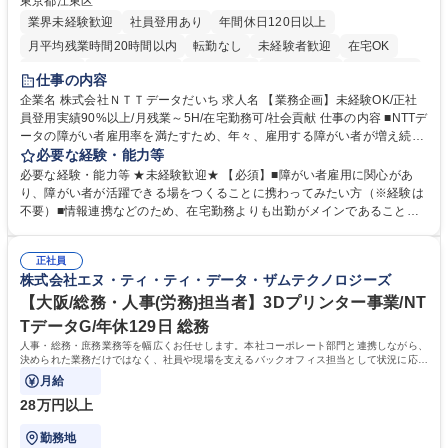
東京都江東区
業界未経験歓迎
社員登用あり
年間休日120日以上
月平均残業時間20時間以内
転勤なし
未経験者歓迎
在宅OK
育休あり
完全週休2日制
交通費支給
駅近5分以内
土日祝休み
仕事の内容
企業名 株式会社ＮＴＴデータだいち 求人名 【業務企画】未経験OK/正社
員登用実績90%以上/月残業～5H/在宅勤務可/社会貢献 仕事の内容 ■NTTデ
ータの障がい者雇用率を満たすため、年々、雇用する障がい者が増え続け
ています。中でも、完全在宅勤務の障がい者の増加数が多いため、その業
必要な経験・能力等
務を増やすお仕事を担っていただきます。 【詳細】■既存業務の拡大およ
必要な経験・能力等 ★未経験歓迎★ 【必須】■障がい者雇用に関心があ
び運用のサポート(オペレーション業務:申請書の作成代行等) ■新規事業・
り、障がい者が活躍できる場をつくることに携わってみたい方（※経験は
サービスの企画立案および推進 障がい者の方にどんな仕事があると良いか
不要）■情報連携などのため、在宅勤務よりも出勤がメインであることに
考えてみてほしいと募集しているので、意見を吸い上げ実現に向けて企画
理解いただける方 【魅力・やりがい】自身の企画が障がい者の新たな雇用
します。 ■在宅勤務の障がい者社員とのコミュニケーションを通じた適性
や活躍の場を生む、唯一無二の社会貢献性を実感できます。 【正社員登
やスキルの把握 ■AI活用業務など、既存領域を超えた案件の開拓 ■NTTデ
正社員
用】正社員登用を前提としておりますので、最短で1.5年～2年で正社員へ
株式会社エヌ・ティ・ティ・データ・ザムテクノロジーズ
ータグループの会社へ提案活動 募集職種 【業務企画】未経験OK/正社員登
の雇用切り替えとなります。過去の正社員登用率は90％です。 将来的に
用実績90%以上/月残業～5H/在宅勤務可/社会貢献
は当社の中核となる管理職になって頂く事を期待しています。 正社員登用
【大阪/総務・人事(労務)担当者】3Dプリンター事業/NT
に向け全力でサポートを行いますのでご安心ください。 学歴・資格 学
TデータG/年休129日 総務
歴：大学院 大学 高専 短大 専修学校 高校 語学力： 資格：
人事・総務・庶務業務等を幅広くお任せします。本社コーポレート部門と連携しながら、
決められた業務だけではなく、社員や現場を支えるバックオフィス担当として状況に応じ
て柔軟に対応いただくことを期待します。
月給
28万円以上
勤務地