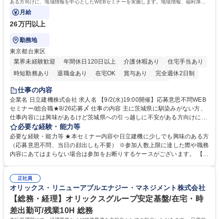
ある方向けに、地域情報を中心としたWEBセミナーを実施します。地域情報、福利厚生
情報等をお伝えします。
月給
26万円以上
勤務地
東京都台東区
業界未経験歓迎
年間休日120日以上
介護休暇あり
住宅手当あり
時短勤務あり
退職金あり
在宅OK
賞与あり
完全週休2日制
交通費支給
駅近5分以内
土日祝休み
食事補助あり
仕事の内容
企業名 日立建機株式会社 求人名 【9/2(水)19:00開催】応募意思不問WEB
セミナー/総合職★8/26応募〆 仕事の内容 主に茨城県に馴染みがない方、
仕事内容には興味があるけど茨城県への引っ越しに不安がある方向けに、
地域情報を中心としたWEBセミナーを実施します。地域情報、福利厚生情
必要な経験・能力等
報等をお伝えします。 【セミナー内容】■地域説明、周辺施設情報を中心
必要な経験・能力等 ★本セミナー内容や日立建機に少しでも興味のある方
にお伝えし、住宅相場や実際に社員がどの地域に住んでどのような生活を
（応募意思不問、当日の顔出しも不要） ※参加人数上限に達した際や職務
しているのかについてもお伝えします。日立建機には借上げ部屋制度、住
内容にあてはまらない場合は参加をお断りするケースがございます。 【主
宅手当制度、引っ越し代補助等、手厚い福利厚生もございます。■会社説
な求人】■人事 ■法務 ■新規事業開発 ■情報セキュリティ ■ITサービスマネ
明やポジション概要等についてもお話します。■WEBセミナーですので、
ジメント（ITILフレーム）等 学歴・資格 学歴：大学院 大学 語学力： 資
参加時のお顔出しも不要です。ぜひ、お気軽にエントリーください。 募集
正社員
格：
オリックス・リニューアブルエナジー・マネジメント株式会社
職種 【9/2(水)19:00開催】応募意思不問WEBセミナー/総合職★8/26応募
〆
【総務・経理】オリックスグループ安定基盤/在宅・時
差出勤可/残業10H 総務