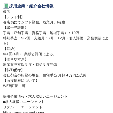
採用企業・紹介会社情報
備考

【シフト制】

各店舗にてシフト勤務。残業月5H程度

【諸手当詳細】

手当（店舗手当、資格手当、地域手当）：10万

特別手当：年2回、支給月：7月・12月（個人評価・業務実績によ
る）

【昇給】

年1回(4月)※業績と評価による。

【働きやすさ】

出産育児支援制度・時短制度完備

【転勤備考】

会社都合の転勤の場合、住宅手当 月額４万円迄支給

【面接情報について】

WEB面接：可

採用企業情報・求人取扱いエージェント

■求人取扱いエージェント

リクルートエージェント

https://www.r-agent.com/
