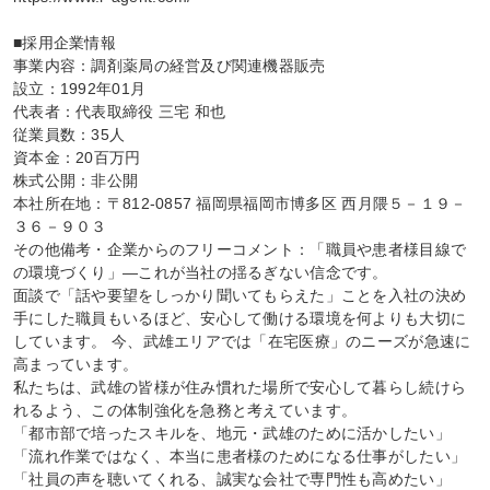
■採用企業情報

事業内容：調剤薬局の経営及び関連機器販売

設立：1992年01月

代表者：代表取締役 三宅 和也

従業員数：35人

資本金：20百万円

株式公開：非公開

本社所在地：〒812-0857 福岡県福岡市博多区 西月隈５－１９－
３６－９０３

その他備考・企業からのフリーコメント：「職員や患者様目線で
の環境づくり」―これが当社の揺るぎない信念です。

面談で「話や要望をしっかり聞いてもらえた」ことを入社の決め
手にした職員もいるほど、安心して働ける環境を何よりも大切に
しています。 今、武雄エリアでは「在宅医療」のニーズが急速に
高まっています。

私たちは、武雄の皆様が住み慣れた場所で安心して暮らし続けら
れるよう、この体制強化を急務と考えています。

「都市部で培ったスキルを、地元・武雄のために活かしたい」 
「流れ作業ではなく、本当に患者様のためになる仕事がしたい」 
「社員の声を聴いてくれる、誠実な会社で専門性も高めたい」
