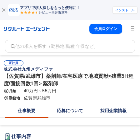
アプリで求人探しをもっと便利に！
インストール
レビュー高評価
無料
会員ログイン
他の求人を探す（勤務地 職種 年収など）
正社員
株式会社九州メディファ
【佐賀県/武雄市】薬剤師/在宅医療で地域貢献<残業5H程
度/面接回数1回> 薬剤師
40万円～55万円
月給
佐賀県武雄市
勤務地
仕事概要
応募について
採用企業情報
仕事内容