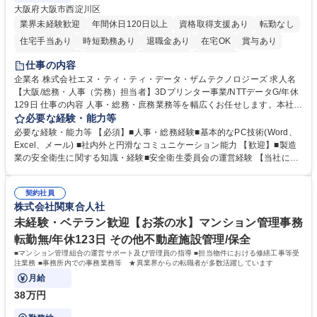
大阪府大阪市西淀川区
業界未経験歓迎
年間休日120日以上
資格取得支援あり
転勤なし
住宅手当あり
時短勤務あり
退職金あり
在宅OK
賞与あり
完全週休2日制
交通費支給
土日祝休み
服装自由
仕事の内容
企業名 株式会社エヌ・ティ・ティ・データ・ザムテクノロジーズ 求人名
【大阪/総務・人事（労務）担当者】3Dプリンター事業/NTTデータG/年休
129日 仕事の内容 人事・総務・庶務業務等を幅広くお任せします。本社コ
ーポレート部門と連携しながら、決められた業務だけではなく、社員や現
必要な経験・能力等
場を支えるバックオフィス担当として状況に応じて柔軟に対応いただくこ
必要な経験・能力等 【必須】■人事・総務経験■基本的なPC技術(Word、
とを期待します。 【詳細】■入退社手続き、社員情報管理■入社時オリエ
Excel、メール) ■社内外と円滑なコミュニケーション能力 【歓迎】■製造
ンテーションの実施■勤怠・各種申請内容の確認■採用業務のサポート■来
業の安全衛生に関する知識・経験■安全衛生委員会の運営経験 【当社につ
客・電話対応 ■郵便物の受領・発送・管理■オフィス設備・備品管理■建
いて】 ◎設立したばかりの会社であり、一緒に企業を立ち上げ・拡大しよ
物・設備修繕の手配及び業者対応■押印・契約書管理等の庶務業務■安全衛
うという意欲のある方を求めています。 ◎経営に近い立場で幅広くキャリ
生に関する業務等■健康診断、産業医面談、休職・復職手続き等の労務サ
契約社員
アが磨けます。 ◎NTTデータグループであり福利厚生は充実しているとと
株式会社関東合人社
ポート■社内ルールの運用・各種社内案内■その他、拠点運営に関わる管理
もに、働き方改革も推進しています。 学歴・資格 学歴：大学院 大学 高専
部門業務 募集職種 【大阪/総務・人事（労務）担当者】3Dプリンター事
短大 専修学校 語学力： 資格：
未経験・ベテラン歓迎【お茶の水】マンション管理事務
業/NTTデータG/年休129日
転勤無/年休123日 その他不動産施設管理/保全
■マンション管理組合の運営サポート及び管理員の指導 ■担当物件における修繕工事等受
注業務 ■事務所内での事務業務等 ★異業界からの転職者が多数活躍しています
月給
38万円