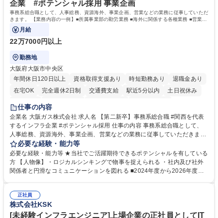
企業 #ポテンシャル採用 事業企画
事務系総合職として、人事総務、資源海外、事業企画、営業などの業務に従事していただ
きます。 【業務内容の一例】■所属事業部の勤労業務 ■海外に関係する各種業務 ■営業部
門の企画スタッフ、ルート営業
月給
22万7000円以上
勤務地
大阪府大阪市中央区
年間休日120日以上
資格取得支援あり
時短勤務あり
退職金あり
在宅OK
完全週休2日制
交通費支給
駅近5分以内
土日祝休み
服装自由
第二新卒歓迎
寮・社宅あり
食事補助あり
仕事の内容
企業名 大阪ガス株式会社 求人名 【第二新卒】事務系総合職 #関西を代表
するインフラ企業 #ポテンシャル採用 仕事の内容 事務系総合職として、
人事総務、資源海外、事業企画、営業などの業務に従事していただきま
す。 【業務内容の一例】■所属事業部の勤労業務 ■海外に関係する各種業
必要な経験・能力等
務 ■営業部門の企画スタッフ、ルート営業 【キャリアパス】入社後の配属
必要な経験・能力等 ★当社でご活躍期待できるポテンシャルを有している
ポジションで一定期間ご活躍頂いた後、本人の適性及び将来のキャリアを
方 【人物像】・ロジカルシンキングで物事を捉えられる ・社内及び社外
鑑みてジョブローテーションを行います。 【育成】OJTでの現場育成や研
関係者と円滑なコミュニケーションを図れる ■2024年度から2026年度ま
修カリキュラムを通じて、Daigasグループの業務で必要となる知識につい
での3ヵ年を対象とする「Daigasグループ中期経営計画2026」を策定しま
て学んでいただきます。 募集職種 【第二新卒】事務系総合職 #関西を代
した。https://www.osakagas.co.jp/company/press/pr2024/1777576_564
表するインフラ企業 #ポテンシャル採用
正社員
72.html ■エネルギーセキュリティの不安定化や気候変動による自然災害の
株式会社KSK
甚大化など、これまで以上に社会課題解決の重要性が高まっています。
「未来の日常」の創造に向けて持続可能な社会の実現に貢献してまいりま
[未経験インフラエンジニア]上場企業の正社員としてIT