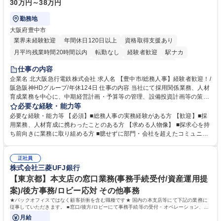
30万円～38万円
勤務地
大阪府豊中市
業界未経験歓迎
年間休日120日以上
資格取得支援あり
月平均残業時間20時間以内
転勤なし
経験者歓迎
駅ナカ
退職金あり
完全週休2日制
交通費支給
駅近5分以内
仕事の内容
土日祝休み
服装自由
昼食補助あり
食事補助あり
企業名 北大阪急行電鉄株式会社 求人名 【豊中市/総務人事】経験者歓迎！/
阪急阪神HDグループ/年休124日 仕事の内容 当社にて採用関係業務、人材
育成業務を中心に、中期経営計画・予算等の管理、設備投資計画等の策
定、さらに社内の重要会議の運営等、経営の根幹となる幅広い総務人事業
必要な経験・能力等
務全般を担当していただきます。 【主な業務内容】 ■採用関係業務および
必要な経験・能力等 【必須】■総務人事の実務経験がある方 【歓迎】■採
人材育成(社員研修)業務の推進 ■中期経営計画および予算等の管理 ■設備
用業務、人材育成に携わったことのある方 【求める人物像】 ■探求心を持
投資計画等の策定 ■社内の重要会議の運営 ■その他総務人事業務全般 【入
ち前向きに業務に取り組める方 ■臆せずに部門・会社を超えたコミュニケ
社後】入社後は採用や育成をメインに担当し将来的には経営根幹に関わる
ーションの取れる方 ■自分で考えて行動のできる方 ■第二の創業期を迎え
総務人事業務全般へ幅広く従事していただきます。 募集職種 【豊中市/総
る当社で組織の次代を担うネクスト人材として長期的に成長したい方 ■周
務人事】経験者歓迎！/阪急阪神HDグループ/年休124日
正社員
囲のメンバーと協調しつつ主体性を持って能動的に業務を推進できる方 学
株式会社三菱UFJ銀行
歴・資格 学歴：大学院 大学 高専 短大 専修学校 高校 語学力： 資格：
【東京都】本支店の窓口業務(事務手続受付/資産運用提
案)/後方事務/ロビー応対 その他事務
★バックオフィスではなく顧客折衝を含む職種です★ 国内の本支店等にて下記の業務に
従事していただきます。 ■窓口/後方/ロビーにて事務手続等の受付・オペレーション、お
客様対応
月給