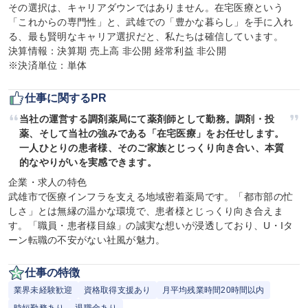
その選択は、キャリアダウンではありません。在宅医療という
「これからの専門性」と、武雄での「豊かな暮らし」を手に入れ
る、最も賢明なキャリア選択だと、私たちは確信しています。

決算情報：決算期 売上高 非公開 経常利益 非公開

※決済単位：単体
仕事に関するPR
当社の運営する調剤薬局にて薬剤師として勤務。調剤・投
薬、そして当社の強みである「在宅医療」をお任せします。
一人ひとりの患者様、そのご家族とじっくり向き合い、本質
的なやりがいを実感できます。
企業・求人の特色

武雄市で医療インフラを支える地域密着薬局です。「都市部の忙
しさ」とは無縁の温かな環境で、患者様とじっくり向き合えま
す。「職員・患者様目線」の誠実な想いが浸透しており、U・Iタ
ーン転職の不安がない社風が魅力。
仕事の特徴
業界未経験歓迎
資格取得支援あり
月平均残業時間20時間以内