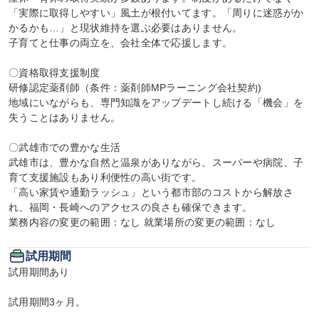
「実際に取得しやすい」風土が根付いてます。「周りに迷惑がか
かるかも…」と現状維持を選ぶ必要はありません。

子育てと仕事の両立を、会社全体で応援します。

〇資格取得支援制度

研修認定薬剤師（条件：薬剤師MPラーニング会社契約)

地域にいながらも、専門知識をアップデートし続ける「機会」を
失うことはありません。

〇武雄市での豊かな生活

武雄市は、豊かな自然と温泉がありながら、スーパーや病院、子
育て支援施設もあり利便性の高い街です。

「高い家賃や通勤ラッシュ」という都市部のコストから解放さ
れ、福岡・長崎へのアクセスの良さも確保できます。

業務内容の変更の範囲：なし 就業場所の変更の範囲：なし
試用期間
試用期間あり

試用期間3ヶ月。