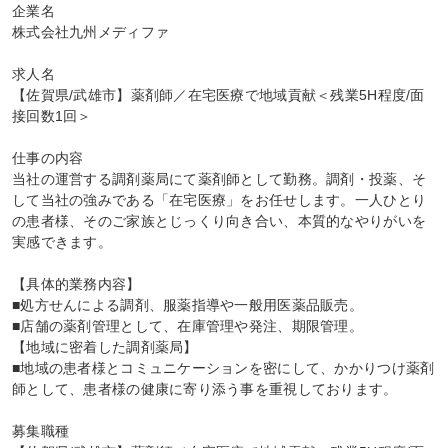
企業名

株式会社九州メディファ

求人名

【佐賀県/武雄市】薬剤師／在宅医療で地域貢献＜残業5H程度/面
接回数1回＞

仕事の内容

当社の運営する調剤薬局にて薬剤師として勤務。調剤・投薬、そ
して当社の強みである「在宅医療」をお任せします。一人ひとり
の患者様、そのご家族とじっくり向き合い、本質的なやりがいを
実感できます。

【具体的業務内容】

■処方せんによる調剤、服薬指導や一般用医薬品販売。

■店舗の薬剤管理として、在庫管理や発注、期限管理。

【地域に密着した調剤薬局】

■地域の患者様とコミュニケーションを密にして、かかりつけ薬剤
師として、患者様の健康に寄り添う事を重視しております。

募集職種
