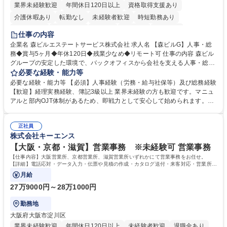
業界未経験歓迎
年間休日120日以上
資格取得支援あり
介護休暇あり
転勤なし
未経験者歓迎
時短勤務あり
経験者歓迎
退職金あり
在宅OK
賞与あり
育休あり
仕事の内容
完全週休2日制
交通費支給
長期歓迎
駅近5分以内
土日祝休み
企業名 森ビルエステートサービス株式会社 求人名 【森ビルG】人事・総
務◆賞与5ヶ月◆年休120日◆残業少なめ◆リモート可 仕事の内容 森ビル
グループの安定した環境で、バックオフィスから会社を支える人事・総務
をお任せします。 労務と総務の業務をバランスよく担当し、ゆくゆくは制
必要な経験・能力等
度改定などのコア業務にも挑戦できる、やりがいある環境です。 ■勤怠管
必要な経験・能力等 【必須】人事経験（労務・給与社保等）及び総務経験
理、給与計算、社会保険手続き、年末調整等の労務管理全般 ■入退社手続
【歓迎】経理実務経験、簿記3級以上 業界未経験の方も歓迎です。マニュ
き、社内規定の改定や人事制度改定などのコア業務 ■社内イベントの企画
アルと部内OJT体制があるため、即戦力として安心して始められます。
運営やその他総務業務全般 ※労務と総務を1：1の割合でお任せ。 入社後
【魅力・やりがい】森ビルGの安定基盤で労務から総務まで幅広く携われ
は部内のOJTを中心に、あなたの経験に合わせて不足している部分はいつ
ます。定型業務に留まらず、社内規定や人事制度の改定など会社のコア業
でも質問・相談できる環境が整っているため、安心して成長できます。 募
正社員
務に挑戦できるため、自身の成長と組織への貢献度をダイレクトに実感で
株式会社キーエンス
集職種 【森ビルG】人事・総務◆賞与5ヶ月◆年休120日◆残業少なめ◆
きます。 残業少なめ、週1日リモート可など、ワークライフバランスを保
リモート可
ち長期活躍できる環境です。 「これまでの幅広い経験を活かし、長期的な
【大阪・京都・滋賀】営業事務 ※未経験可 営業事務
キャリアを築きたい」という前向きな意欲と挑戦を全力で応援します。 学
【仕事内容】大阪営業所、京都営業所、滋賀営業所いずれかにて営業事務をお任せ。
歴・資格 学歴：大学院 大学 高専 短大 専修学校 高校 語学力： 資格：日商
【詳細】電話応対・データ入力・伝票や見積の作成・カタログ送付・来客対応・営業所内
で発生する事務業務や業務改善をお任せ。
簿記検定1級 日商簿記検定2級 日商簿記検定3級
月給
27万9000円～28万1000円
勤務地
大阪府大阪市淀川区
業界未経験歓迎
年間休日120日以上
未経験者歓迎
退職金あり