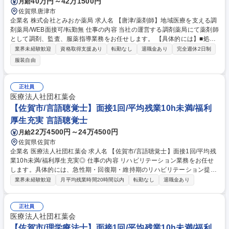
40万円～42万1500円
月給
佐賀県唐津市
企業名 株式会社とみおか薬局 求人名 【唐津/薬剤師】地域医療を支える調
剤薬局/WEB面接可/転勤無 仕事の内容 当社の運営する調剤薬局にて薬剤師
として調剤、監査、服薬指導業務をお任せします。 【具体的には】■処方
箋をもとに薬剤の調剤(計量、調合、包装)■薬剤の在庫管理（発注、保管、
業界未経験歓迎
資格取得支援あり
転勤なし
退職金あり
完全週休2日制
期限管理）■医薬品の品質管理と適正な保管■患者への薬剤説明■薬剤の服
服装自由
用方法や処方内容についての詳細指導などをお任せします。監査業務は調
剤監査システムを採用しており、負担軽減しています。また服薬指導業務
ははローカウンターを採用しているため座って落ち着いてお渡しできま
正社員
す。 募集職種 【唐津/薬剤師】地域医療を支える調剤薬局/WEB面接可/転
医療法人社団杠葉会
勤無
【佐賀市/言語聴覚士】面接1回/平均残業10h未満/福利
厚生充実 言語聴覚士
22万4500円～24万4500円
月給
佐賀県佐賀市
企業名 医療法人社団杠葉会 求人名 【佐賀市/言語聴覚士】面接1回/平均残
業10h未満/福利厚生充実◎ 仕事の内容 リハビリテーション業務をお任せ
します。具体的には、急性期・回復期・維持期のリハビリテーション提供
や食事（嚥下）訓練等です。言語障害の方の支援等もご担当いただきま
業界未経験歓迎
月平均残業時間20時間以内
転勤なし
退職金あり
す。 【魅力】専門的な治療：耳鼻咽喉科では、小さいお子様から高齢者へ
の手術において最短の入院期間を誇ります。地域密着型医療：地域に根ざ
した医療提供を行い、患者との信頼関係を築いています。 ※変更範囲：な
正社員
し 募集職種 【佐賀市/言語聴覚士】面接1回/平均残業10h未満/福利厚生充
医療法人社団杠葉会
実◎
【佐賀市/理学療法士】面接1回/平均残業10h未満/福利