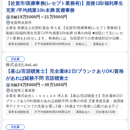
算定要件や施設基準を正しく理解し、法令遵守に基づいた保険請求全般の
【佐賀市/医療事務(レセプト業務有)】面接1回/福利厚生
新規取得・提案・管理 募集職種 【佐賀/医事管理】経営本部の医事チーム/
充実 /平均残業10h未満 医療事務
M＆A後の病院の経営改善
19万5000円～21万5000円
月給
佐賀県佐賀市
企業名 医療法人社団杠葉会 求人名 【佐賀市/医療事務(レセプト業務有)】
面接1回/福利厚生充実◎/平均残業10h未満 仕事の内容 ■当院にて主にレセ
プト業務をお任せします。将来的には、当院受付での患者様対応や治療や
サービスの流れのご案内、電話対応、会計業務、自賠請求業務等、徐々に
業界未経験歓迎
月平均残業時間20時間以内
転勤なし
退職金あり
幅広い業務をご担当いただきます。 【採用背景】 これからも求められる
病院であり続ける為に、医事課業務（特に当面はレセプト請求業務）の強
化の増員です。 【やりがい】 事務職として地域医療に貢献できるポジシ
正社員
ョンであり、やりがいも十分。腰を据えてスキルアップができる環境で
株式会社LikeLab
す。 募集職種 【佐賀市/医療事務(レセプト業務有)】面接1回/福利厚生充
【基山/言語聴覚士】完全週休2日/ブランクありOK/資格
実◎/平均残業10h未満
があれば経験不問 言語聴覚士
24万8000円～39万1000円
月給
佐賀県三養基郡
企業名 株式会社ＬｉｋｅＬａｂ 求人名 【基山/言語聴覚士】完全週休2日/
ブランクありOK/資格があれば経験不問 仕事の内容 児童発達支援・放課後
等デイサービスでの支援を通し2歳～18歳までの発達に心配のある子ども
や、知的障がいなどを持つ子ども達の発語・構音訓練、聴覚認知支援な
業界未経験歓迎
月平均残業時間20時間以内
退職金あり
完全週休2日制
ど、言語発達に特化した支援を行います。 ◆学習/遊び/運動/交流などの生
活や遊びの場を通して、保護者や子ども達それぞれが感じているお困り感
をサポートします。 ◆学校までの送迎支援（労働条件備考参照）・屋内外
正社員