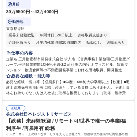
ます。
月給
30万9500円～43万4000円
勤務地
東京都港区
業界未経験歓迎
年間休日120日以上
資格取得支援あり
介護休暇あり
月平均残業時間20時間以内
転勤なし
退職金あり
在宅OK
賞与あり
育休あり
完全週休2日制
交通費支給
仕事の内容
駅近5分以内
土日祝休み
寮・社宅あり
企業名 三井物産都市開発株式会社 求人名 【営業事務】業務職/三井物産グ
ループ/平均残業時間10H/完全週休2日 仕事の内容 オフィスビル、賃貸マ
ンション、物流倉庫等の不動産開発事業における用地取得、開発推進、賃
貸運営、売却、仲介・活用提案等を行う営業部門において事務業務を担当
必要な経験・能力等
いただきます。 【詳細】・契約書管理、契約書製本、捺印対応、ファイリ
必要な経験・能力等 【必須条件】■学歴：4年制大学卒業以上【歓迎】■宅
ング、登記簿取得、調書取得・支払業務（各種費用支払、支払管理、請
建士資格保有者※応募に際し必須としている資格はありません。宅建士資
求・支払データ登録、取引先マスター申請対応）・予算作成及び予実管
格をお持ちでない方は入社後に取得を推奨しております（取得・維持費用
理・各種稟議書、報告書作成業務・各種台帳管理、交際費・会議費支払報
の一部補助あり） 【求める人物像】 ・向学心豊かで、主体的に行動でき
告書作成及び月次管理・部内総務庶務全般 など※※配属先によっては上記
る方。 ・社内外の多様な関係者と協調して業務を進められるコミュニケー
の他に担当頂く業務が発生する場合があります。 募集職種 【営業事務】
正社員
ション力がある方。 ・チャレンジを厭わず、粘り強く業務に取り組める
株式会社日本レジストリサービス
業務職/三井物産グループ/平均残業時間10H/完全週休2日
方。多様な関係者と謙虚に信頼関係を構築でき、期限を意識したスケジュ
ール管理が出来る方。※将来的に他部署（営業部門、コーポレート部門）
【総務】未経験歓迎 /リモート可/世界で唯一の事業/福
へのジョブローテーションの可能性があります。 学歴・資格 学歴：大学
利厚生 /再雇用有 総務
院 大学 語学力： 資格：宅地建物取引士
インターネット上の様々なサービスを支える当社にて、執務環境の整備や社内制度の検