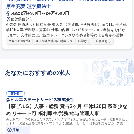
厚生充実 理学療法士
22万4500円～24万4500円
月給
佐賀県佐賀市
企業名 医療法人社団杠葉会 求人名 【佐賀市/理学療法士】面接1回/平均残
業10h未満/福利厚生充実◎ 仕事の内容 リハビリテーション業務をお任せ
します。具体的には、筋力トレーニングや姿勢改善等による痛みの緩和
等、運動機能の回復支援をご担当いただきます。患者様に応じたサポート
業界未経験歓迎
月平均残業時間20時間以内
転勤なし
退職金あり
を目指しています。 【魅力】専門的な治療：耳鼻咽喉科では、小さいお子
様から高齢者への手術において最短の入院期間を誇ります。地域密着型医
療：地域に根ざした医療提供を行い、患者との信頼関係を築いています。
※変更範囲：なし 募集職種 【佐賀市/理学療法士】面接1回/平均残業10h
未満/福利厚生充実◎
あなたにおすすめの求人
正社員
森ビルエステートサービス株式会社
【森ビルG】人事・総務 賞与5ヶ月 年休120日 残業少な
め リモート可 福利厚生/労務/給与管理人事
森ビルグループの安定した環境で、バックオフィスから会社を支える人事・総務をお任せ
します。 労務と総務の業務をバランスよく担当し、ゆくゆくは制度改定などのコア業務
にも挑戦できる、やりがいある環境です。
月給