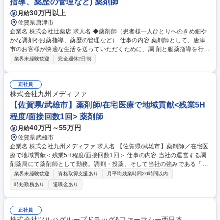
指導、薬歴の管理など) 薬剤師
30万円以上
月給
佐賀県唐津市
企業名 株式会社辻薬店 求人名 ◆薬剤師（患者様一人ひとりへのきめ細や
かな調剤や服薬指導、薬歴の管理など） 仕事の内容 薬剤師として、唐津
市のお客様が快適な生活を送っていただくために、調 剤と服薬指導を行い
ます。お客様との信頼関係や、より地域に根付くこと を重視しているた
業界未経験歓迎
完全週休2日制
め、ノルマなどは設けておりません。 患者様一人ひとりへのきめ細やかな
服薬指導、薬歴の管理などを実施する ため、医療人としての責任感を必要
とする仕事になります。ただ、お客様 の快適な生活を送る為の仕事という
正社員
意識を持ち、より地域に根付くことを 考えているため、業務的でないコミ
株式会社九州メディファ
ュニケーションを重要視した接客を心 掛けています。また、お客様のお宅
【佐賀県/武雄市】薬剤師/在宅医療で地域貢献<残業5H
や老人ホームに直接お伺いしてお薬を 手渡すこともしております。 募集
程度/面接回数1回> 薬剤師
職種 ◆薬剤師（患者様一人ひとりへのきめ細やかな調剤や服薬指導、薬歴
40万円～55万円
月給
の管理など）
佐賀県武雄市
企業名 株式会社九州メディファ 求人名 【佐賀県/武雄市】薬剤師／在宅医
療で地域貢献＜残業5H程度/面接回数1回＞ 仕事の内容 当社の運営する調
剤薬局にて薬剤師として勤務。調剤・投薬、そして当社の強みである「在
宅医療」をお任せします。一人ひとりの患者様、そのご家族とじっくり向
業界未経験歓迎
資格取得支援あり
月平均残業時間20時間以内
き合い、本質的なやりがいを実感できます。 【具体的業務内容】 ■処方せ
時短勤務あり
退職金あり
んによる調剤、服薬指導や一般用医薬品販売。 ■店舗の薬剤管理として、
在庫管理や発注、期限管理。 【地域に密着した調剤薬局】 ■地域の患者様
とコミュニケーションを密にして、かかりつけ薬剤師として、患者様の健
正社員
康に寄り添う事を重視しております。 募集職種 【佐賀県/武雄市】薬剤師
株式会社ツルハグループドラッグ&ファーマシー西日本