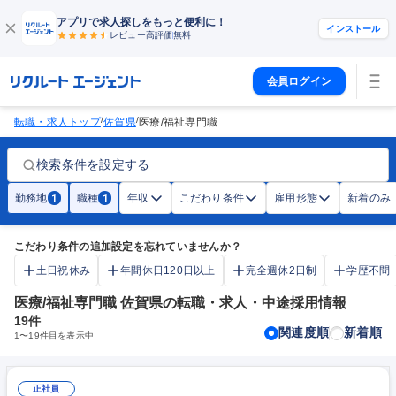
アプリで求人探しをもっと便利に！
インストール
レビュー高評価
無料
会員ログイン
/
/
転職・求人トップ
佐賀県
医療/福祉専門職
検索条件を設定する
勤務地
職種
年収
こだわり条件
雇用形態
新着のみ
1
1
こだわり条件の追加設定を忘れていませんか？
土日祝休み
年間休日120日以上
完全週休2日制
学歴不問
医療/福祉専門職 佐賀県の転職・求人・中途採用情報
19
件
関連度順
新着順
1
〜
19
件目を表示中
正社員