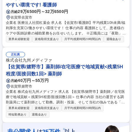
【唐津市】正看護師募集◆賞与年2回／専門資格取得も支援
やすい環境です! 看護師
29万6500円～32万6500円
月給
佐賀県佐賀市
企業名 医療法人社団杠葉会 求人名 【佐賀市/看護師】平均残業10h未満/福
利厚生充実◎/働きやすい環境です！ 仕事の内容 看護師として、患者様の
ケアや医師診療の補助業務をお任せいたします。 ※正職員には「夜勤」を
お願いしています（夜勤手当11,000円/回） ・患者さんの療養上のケア
業界未経験歓迎
資格取得支援あり
月平均残業時間20時間以内
退職金あり
（バイタルチェック、採血、注射、点滴、状態観察、食事、入浴、排泄の
介助、配膳下膳、配薬等の服薬管理、生活改善に関する入退院患者指導）
・医療処置（体位変換等の褥瘡処置、吸引、ストーマ・カテーテル管理な
正社員
ど） ・移送、ナースコール対応、酸素など医療機器の管理、多職種とのカ
株式会社九州メディファ
ンファレンス、ターミナルケア、計画書の作成 ・紙カルテとオーダリング
【佐賀県/嬉野市】薬剤師/在宅医療で地域貢献<残業5H
の半々で運用中です 募集職種 【佐賀市/看護師】平均残業10h未満/福利厚
程度/面接回数1回> 薬剤師
生充実◎/働きやすい環境です！
40万円～55万円
月給
佐賀県嬉野市
企業名 株式会社九州メディファ 求人名 【佐賀県/嬉野市】薬剤師／在宅医
療で地域貢献＜残業5H程度/面接回数1回＞ 仕事の内容 当社の運営する調
剤薬局にて薬剤師として勤務。調剤・投薬、そして当社の強みである「在
宅医療」をお任せします。一人ひとりの患者様、そのご家族とじっくり向
業界未経験歓迎
資格取得支援あり
月平均残業時間20時間以内
き合い、本質的なやりがいを実感できます。 【具体的業務内容】 ■処方せ
時短勤務あり
退職金あり
んによる調剤、服薬指導や一般用医薬品販売。 ■店舗の薬剤管理として、
在庫管理や発注、期限管理。 【地域に密着した調剤薬局】 ■地域の患者様
とコミュニケーションを密にして、かかりつけ薬剤師として、患者様の健
※
非公開求人
25
万件
は
以上