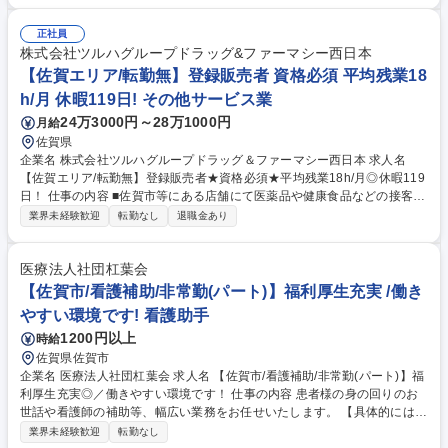
務を担い病院の運営を支える ■電子カルテの入力補助や管理に加えて各種
書類の作成業務を実施 ■患者様からの電話や各種問い合わせの一次対応 ■
正社員
医師や看護師などの多職種と連携を図りチーム医療を事務面から支える 募
株式会社ツルハグループドラッグ&ファーマシー西日本
集職種 【佐賀・唐津／医療事務】～年間休日125日で長く働ける環境～
【佐賀エリア/転勤無】登録販売者 資格必須 平均残業18
h/月 休暇119日! その他サービス業
24万3000円～28万1000円
月給
佐賀県
企業名 株式会社ツルハグループドラッグ＆ファーマシー西日本 求人名
【佐賀エリア/転勤無】登録販売者★資格必須★平均残業18h/月◎休暇119
日！ 仕事の内容 ■佐賀市等にある店舗にて医薬品や健康食品などの接客販
売、レジ、品出し、商品管理など店内作業全般をお任せします ★地域限定
業界未経験歓迎
転勤なし
退職金あり
正社員(自宅から通える範囲)キャリアアップは店長職まで ★将来的に総合
職への区分変更も可能です。スーパーバイザー、バイヤーなどとしてキャ
リアを積んでいただくこともできる環境です。 【当社について】 中国地
医療法人社団杠葉会
方を中心とした西日本エリアに380店舗（2025年12月現在）を展開し、中
【佐賀市/看護補助/非常勤(パート)】福利厚生充実 /働き
国エリアでのシェアはNO.1です！店頭での栄養指導、地域のイベントや
やすい環境です! 看護助手
セミナー等、地域貢献活動も実施しています！ 募集職種 【佐賀エリア/転
1200円以上
時給
勤無】登録販売者★資格必須★平均残業18h/月◎休暇119日！
佐賀県佐賀市
企業名 医療法人社団杠葉会 求人名 【佐賀市/看護補助/非常勤(パート)】福
利厚生充実◎／働きやすい環境です！ 仕事の内容 患者様の身の回りのお
世話や看護師の補助等、幅広い業務をお任せいたします。 【具体的には】
患者様の食事の介助や身体のケア、看護師や医師の指示に基づいた処置の
業界未経験歓迎
転勤なし