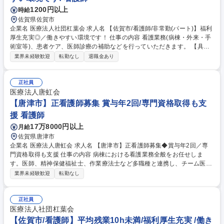
1200円以上
時給
佐賀県佐賀市
企業名 医療法人社団杠葉会 求人名 【佐賀市/看護師/非常勤(パート)】福利
厚生充実◎／働きやすい環境です！ 仕事の内容 看護業務(病棟・外来・手
術室等)、患者ケア、医師診療の補助などを行っていただきます。 【具体
的には】 ご飯の準備、入浴補助、医師の病棟管理に沿って補助業務をお任
業界未経験歓迎
転勤なし
退職金あり
せいたします。 ※夜勤(深夜)の勤務が発生します(準夜手当、深夜手当の支
給あり) 募集職種 【佐賀市/看護師/非常勤(パート)】福利厚生充実◎／働き
やすい環境です！
正社員
医療法人唐虹会
【唐津市】正看護師募集 賞与年2回/専門資格取得も支
援 看護師
17万8000円以上
月給
佐賀県唐津市
企業名 医療法人唐虹会 求人名 【唐津市】正看護師募集◆賞与年2回／専
門資格取得も支援 仕事の内容 病棟における看護業務全般をお任せしま
す。医師、精神保健福祉士、作業療法士など多職種と連携し、チーム医療
の中核として患者様をサポートします。 【具体的には】■健康管理・バイ
業界未経験歓迎
転勤なし
タルチェック：患者様の身体状況の観察とアセスメント。■診療の補助・
服薬管理：適切な薬物療法の管理と指導。■精神的ケア・コミュニケーシ
ョン：患者様との対話を通じた精神的サポート、傾聴。■生活支援・セル
正社員
フケア指導：食事・入浴・排泄等の介助および自立支援。■社会復帰支
医療法人社団杠葉会
援：退院に向けたカンファレンス参加、ケアプランの実施。 募集職種
【佐賀市/看護師】平均残業10h未満/福利厚生充実 /働き