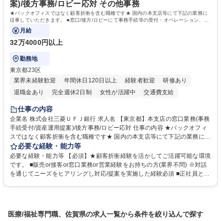
案)/後方事務/ロビー応対 その他事務
★バックオフィスではなく顧客折衝を含む職種です★ 国内の本支店等にて下記の業務に
従事していただきます。 ■窓口/後方/ロビーにて事務手続等の受付・オペレーション、お
客様対応
月給
32万4000円以上
勤務地
東京都23区
業界未経験歓迎
年間休日120日以上
経験者歓迎
研修あり
退職金あり
完全週休2日制
女性が活躍中
交通費支給
土日祝休み
仕事の内容
企業名 株式会社三菱ＵＦＪ銀行 求人名 【東京都】本支店の窓口業務(事務
手続受付/資産運用提案)/後方事務/ロビー応対 仕事の内容 ★バックオフィ
スではなく顧客折衝を含む職種です★ 国内の本支店等にて下記の業務に従
事していただきます。 ■窓口/後方/ロビーにて事務手続等の受付・オペレ
必要な経験・能力等
ーション、お客様対応 ■窓口にて、ご来店された個人のお客様に対して金
必要な経験・能力等 【必須】★顧客折衝経験を活かしてご活躍可能な環境
融商品のご提案 ■効率的な事務運用の検討・構築等 ≪業務紹介：ご応募前
です。 ■販売or接客or窓口業務or営業経験をお持ちの方(業界不問) ※対話
に必ずご覧ください≫ ※記事 https://www.mysite.bk.mufg.jp/career/circle/
を通じてニーズをヒアリングし対応/提案を実施した経験必須 ■正社員とし
article17/ ※動画 https://youtu.be/H-S7HaJqqbg 募集職種 【東京都】本支
ての就業経験1年以上 【歓迎】■金融業界での就業経験■銀行での預金為替
店の窓口業務(事務手続受付/資産運用提案)/後方事務/ロビー応対
事務経験 ■金融商品の提案・販売経験 ≪魅力≫研修やOJT環境が整ってい
るので安心して入行いただけます。 幅広いキャリアの選択肢があり、公募
や社内副業等を活用し、 一人ひとりが挑戦できるカルチャーが浸透してい
医療/福祉専門職、佐賀県の求人一覧から条件を絞り込んで探す
ます。 学歴・資格 学歴：大学院 大学 高専 短大 専修学校 高校 語学力：