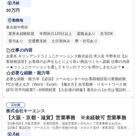
月給
30万円
勤務地
東京都中野区
業界未経験歓迎
年間休日120日以上
退職金あり
在宅OK
賞与あり
交通費支給
土日祝休み
寮・社宅あり
仕事の内容
企業名 キリンアンドコミュニケーションズ株式会社 求人名 中野本社【お
客様相談室】お客様のお声をもとにより良い商品づくりへ貢献 仕事の内容
≪★コミュニケーションを通してキリンのファンを増やしませんか？★≫
お客様のお声をより良い商品づくりに活かしていく上で、窓口となるお客
必要な経験・能力等
様相談室でのお仕事です。 日々お客様からいただくキリングループへのご
必要な経験・能力等 【必須】コールセンターやお客様相談室の業務経験、
意見を、企業活動に活かしています。お客様からの声に迅速かつ誠意をも
PCが使える方（Word・Excel）【働き方】在宅勤務・リモートワーク相
って対応、情報提供するとともにグループ内活動に反映しています。 【具
談可/月平均残業7～8時間程度 【入社後の研修】着任から1か月は電話対応
体的には】電話応対、メール、お手紙対応、ご指摘品調査報告書作成、有
のOJTを中心に実施し、電話対応に慣れた段階でメール・手紙のOJTを実
人チャットボット対応など。 【1日の対応件数】■電話：月間一人当たり
施する予定です。独り立ち以降もしっかりフォローする体制を整えていま
平均100件前後■メール・手紙：同上40件前後 募集職種 中野本社【お客様
正社員
すのでご安心ください。 【当社について】キリングループの広報機能を担
株式会社キーエンス
相談室】お客様のお声をもとにより良い商品づくりへ貢献
う会社として、お客様との出会いを大切にし、磨き上げたホスピタリティ
を込めてコミュニケーションをとりながら広報関連業務を行っておりま
【大阪・京都・滋賀】営業事務 ※未経験可 営業事務
す。 学歴・資格 学歴：大学院 大学 高専 短大 専修学校 高校 語学力： 資
【仕事内容】大阪営業所、京都営業所、滋賀営業所いずれかにて営業事務をお任せ。
格：
【詳細】電話応対・データ入力・伝票や見積の作成・カタログ送付・来客対応・営業所内
で発生する事務業務や業務改善をお任せ。
月給