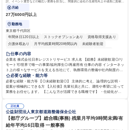
討、イベント運営などの幅広い業務を担当し、間接的に会社の生産性向上や成長に貢献し
ている部署です。
月給
27万6000円以上
勤務地
東京都千代田区
年間休日120日以上
ストックオプションあり
資格取得支援あり
介護休暇あり
月平均残業時間20時間以内
未経験者歓迎
住宅手当あり
時短勤務あり
研修あり
在宅OK
賞与あり
仕事の内容
完全週休2日制
交通費支給
駅近5分以内
土日祝休み
服装自由
企業名 株式会社日本レジストリサービス 求人名 【総務】未経験歓迎◎/リ
モート可/世界で唯一の事業/福利厚生◎/再雇用有 仕事の内容 インターネッ
ト上の様々なサービスを支える当社にて、執務環境の整備や社内制度の検
討、イベント運営などの幅広い業務を担当し、間接的に会社の生産性向上
必要な経験・能力等
や成長に貢献している部署です。 会社の全メンバーが安心して長く成果を
必要な経験・能力等 【◎未経験歓迎◎】 主体的に考え、論理的な説明・
発揮できる環境を整えるために、毎日のメンテナンスや維持管理に加え、
提案が積極的にできる方 【入社後】先輩社員と共に、適性や希望に沿って
新たな施策検討を積極的に行っていただき、会社全体を巻き込み課題解決
業務をお任せします。 【こんな方が活躍できる職種です】 ・仕組化が好
を推進。 ・オフィス運営：執務環境の整備・物品管理・社内規定整備/改
き/得意・協働の姿勢を持っている・優先順位付け、マルチタスクが得意・
善・イベント企画/運営・非常時の対応 など、本人の希望や適性によって
様々な立場で物事を考えられる・定型業務だけでなく突発的な出来事にも
幅広い業務の体得が可能で、多様なキャリアパスを描くことも可能です。
正社員
対処できる・新しいことに興味関心がある 【魅力】■自己啓発支援：資格
公益財団法人東京都道路整備保全公社
募集職種 【総務】未経験歓迎◎/リモート可/世界で唯一の事業/福利厚生◎/
取得や通信教育など費用の80%（年間25万円まで）を補助 ■住宅手当：家
再雇用有
賃の50%（月額7万円まで）を補助 学歴・資格 学歴：大学院 大学 語学
【都庁グループ】総合職(事務) 残業月平均9時間未満/有
力： 資格：
給年平均16日取得 一般事務