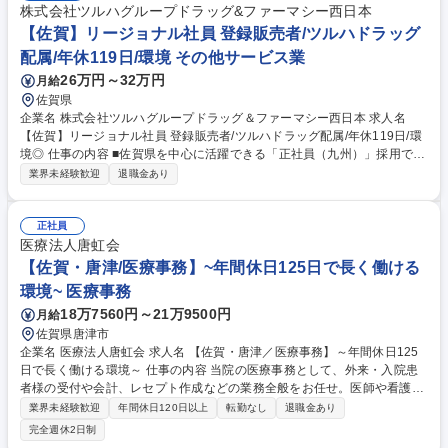
株式会社ツルハグループドラッグ&ファーマシー西日本
【佐賀】リージョナル社員 登録販売者/ツルハドラッグ
配属/年休119日/環境 その他サービス業
26万円～32万円
月給
佐賀県
企業名 株式会社ツルハグループドラッグ＆ファーマシー西日本 求人名
【佐賀】リージョナル社員 登録販売者/ツルハドラッグ配属/年休119日/環
境◎ 仕事の内容 ■佐賀県を中心に活躍できる「正社員（九州）」採用で
す。 ■店舗にて医薬品や健康食品等の接客販売、レジ、品出し、 商品管理
業界未経験歓迎
退職金あり
など店内作業全般をお任せいたします。 スーパーバイザー、バイヤーなど
としてキャリアを積んでいただくこともできる環境です。 【当社につい
て】 中国地方を中心とした西日本エリアに380店舗（2025年12月現在）
正社員
を展開し、中国エリアでのシェアはNO.1です！店頭での栄養指導、地域
医療法人唐虹会
のイベントやセミナー等、地域貢献活動も実施しています！ 募集職種
【佐賀・唐津/医療事務】~年間休日125日で長く働ける
【佐賀】リージョナル社員 登録販売者/ツルハドラッグ配属/年休119日/環
環境~ 医療事務
境◎
18万7560円～21万9500円
月給
佐賀県唐津市
企業名 医療法人唐虹会 求人名 【佐賀・唐津／医療事務】～年間休日125
日で長く働ける環境～ 仕事の内容 当院の医療事務として、外来・入院患
者様の受付や会計、レセプト作成などの業務全般をお任せ。医師や看護師
など各分野のプロフェッショナルと連携し、バックオフィスから病院運営
業界未経験歓迎
年間休日120日以上
転勤なし
退職金あり
とチーム医療を支える業務です。 【具体的には】 ■外来や入院患者様の受
完全週休2日制
付対応および会計業務を担当 ■正確性が求められるレセプト作成や点検業