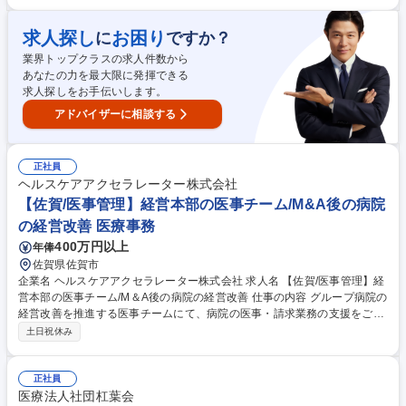
補助等、状況に応じて臨機応変に対応していただきます。 募集職種 【佐
賀市/看護補助/非常勤(パート)】福利厚生充実◎／働きやすい環境です！
求人探し
お困り
に
ですか？
業界トップクラスの求人件数から
あなたの力を最大限に発揮できる
求人探しをお手伝いします。
アドバイザーに相談する
正社員
ヘルスケアアクセラレーター株式会社
【佐賀/医事管理】経営本部の医事チーム/M&A後の病院
の経営改善 医療事務
400万円以上
年俸
佐賀県佐賀市
企業名 ヘルスケアアクセラレーター株式会社 求人名 【佐賀/医事管理】経
営本部の医事チーム/M＆A後の病院の経営改善 仕事の内容 グループ病院の
経営改善を推進する医事チームにて、病院の医事・請求業務の支援をご担
当いただきます。現場の効率化と収益最大化を担います。 【医事業務】■
土日祝休み
想定外の出来事（急病人・システムトラブル・クレーム）が起きた際に適
切な指示をする ■受付・会計業務全般の管理及び業務改善を行い、効率的
かつ効果的な企画立案・推進 【請求業務】■レセプト請求又は請求業務 ■
正社員
保険（介護）請求又は請求業務（減点・返戻・減額）の資料作成、分析 ■
医療法人社団杠葉会