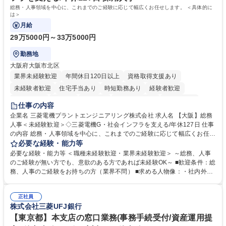
資格：
総務・人事領域を中心に、これまでのご経験に応じて幅広くお任せします。 ＜具体的に
は＞
月給
29万5000円～33万5000円
勤務地
大阪府大阪市北区
業界未経験歓迎
年間休日120日以上
資格取得支援あり
未経験者歓迎
住宅手当あり
時短勤務あり
経験者歓迎
退職金あり
在宅OK
賞与あり
完全週休2日制
交通費支給
仕事の内容
駅近5分以内
土日祝休み
服装自由
寮・社宅あり
食事補助あり
企業名 三菱電機プラントエンジニアリング株式会社 求人名 【大阪】総務
人事＜未経験歓迎＞◇三菱電機G・社会インフラを支える/年休127日 仕事
の内容 総務・人事領域を中心に、これまでのご経験に応じて幅広くお任せ
します。 ＜具体的には＞ ・総務/人事労務（給与・社保・勤怠管理など）
必要な経験・能力等
・採用・教育研修 ・福利厚生運用 など ※基本的には事務所勤務ですが、
必要な経験・能力等 ＜職種未経験歓迎・業界未経験歓迎＞ ～総務、人事
採用や教育等の業務内容により、関西圏以外への日帰り・宿泊を伴う国内
のご経験が無い方でも、意欲のある方であれば未経験OK～ ■歓迎条件：総
出張もございます。 ※担当業務を持ちつつ、お互いに助け合いながら、総
務、人事のご経験をお持ちの方（業界不問） ■求める人物像：・社内外の
務部という組織として協力しながら進める体制です。 募集職種 【大阪】
関係各部門との調整を率先して行い、業務を円滑に遂行できる協調性やコ
総務人事＜未経験歓迎＞◇三菱電機G・社会インフラを支える/年休127日
ミュニケーション能力を持っている方 ・人事総務領域に興味がありゼネラ
正社員
リスト志向をお持ちの方 学歴・資格 学歴：大学院 大学 語学力： 資格：
株式会社三菱UFJ銀行
【東京都】本支店の窓口業務(事務手続受付/資産運用提