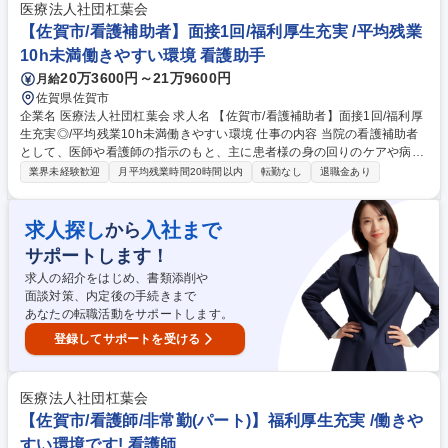
の集団、個別活動の支援(公園へ行く、工作やクッキングなど)・日常生活
医療法人社団杠葉会
支援(食事、トイレ、着替え、片付けなど)・コミュニケーション支援、機
【佐賀市/看護補助者】面接1回/福利厚生充実 /平均残業
能訓練 ◆発達支援プログラムの策定、保育士への指導・サポート 募集職
10h未満働きやすい環境 看護助手
種 【基山/言語聴覚士】完全週休2日/ブランクありOK/資格があれば経験不
20万3600円～21万9600円
月給
問
佐賀県佐賀市
企業名 医療法人社団杠葉会 求人名 【佐賀市/看護補助者】面接1回/福利厚
生充実◎/平均残業10h未満働きやすい環境 仕事の内容 当院の看護補助者
として、医師や看護師の指示のもと、主に患者様の身の回りのケアや病院
内でのサポート業務をお任せします。看護師または准看護師とペア制で業
業界未経験歓迎
月平均残業時間20時間以内
転勤なし
退職金あり
務を遂行していただきます。 【具体的には】患者様の食事の介助や身体の
ケア、看護師や医師の指示に基づいた処置の補助を担当していただきま
す。 【魅力】 専門的な治療：耳鼻咽喉科では、小さいお子様から高齢者
求人探し
入社まで
から
への手術において最短の入院期間を誇ります。 地域密着型医療：地域に根
サポートします！
ざした医療提供を行い、患者との信頼関係を築いています。 募集職種
【佐賀市/看護補助者】面接1回/福利厚生充実◎/平均残業10h未満働きやす
求人の紹介をはじめ、書類添削や
い環境
面談対策、内定後の手続きまで
あなたの転職活動をサポートします。
登録してサポートを受ける
医療法人社団杠葉会
【佐賀市/看護師/非常勤(パート)】福利厚生充実 /働きや
すい環境です! 看護師