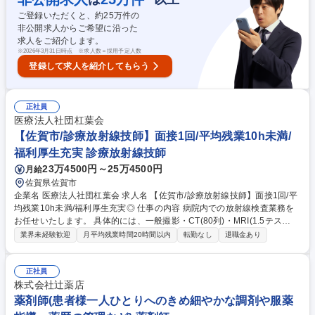
康に寄り添う事を重視しております。 募集職種 【佐賀県/嬉野市】薬剤師
ご登録いただくと、約
25
万件の
／在宅医療で地域貢献＜残業5H程度/面接回数1回＞
非公開求人からご希望に沿った
求人をご紹介します。
※
2026年3月31日時点 ※求人数＝採用予定人数
登録して求人を紹介してもらう
正社員
医療法人社団杠葉会
【佐賀市/診療放射線技師】面接1回/平均残業10h未満/
福利厚生充実 診療放射線技師
23万4500円～25万4500円
月給
佐賀県佐賀市
企業名 医療法人社団杠葉会 求人名 【佐賀市/診療放射線技師】面接1回/平
均残業10h未満/福利厚生充実◎ 仕事の内容 病院内での放射線検査業務を
お任せいたします。 具体的には、一般撮影・CT(80列)・MRI(1.5テス
ラ)・DR・外科用イメージ・骨塩量測定等です。 【魅力】専門的な治療：
業界未経験歓迎
月平均残業時間20時間以内
転勤なし
退職金あり
耳鼻咽喉科では、小さいお子様から高齢者への手術において最短の入院期
間を誇ります。地域密着型医療：地域に根ざした医療提供を行い、患者と
の信頼関係を築いています。 ・オンコール当番あり ・宿直あり(月1～2回
正社員
程度) ※変更範囲：なし 募集職種 【佐賀市/診療放射線技師】面接1回/平均
株式会社辻薬店
残業10h未満/福利厚生充実◎
薬剤師(患者様一人ひとりへのきめ細やかな調剤や服薬