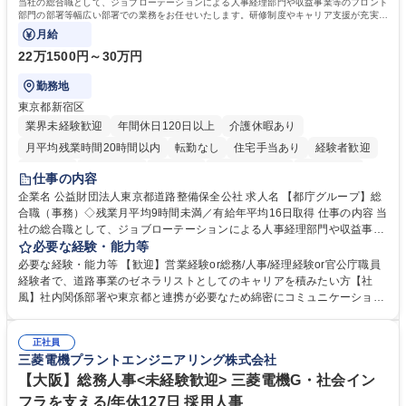
当社の総合職として、ジョブローテーションによる人事経理部門や収益事業等のフロント
部門の部署等幅広い部署での業務をお任せいたします。研修制度やキャリア支援が充実し
ております！ ※下記業務詳細
月給
22万1500円～30万円
勤務地
東京都新宿区
業界未経験歓迎
年間休日120日以上
介護休暇あり
月平均残業時間20時間以内
転勤なし
住宅手当あり
経験者歓迎
研修あり
退職金あり
賞与あり
完全週休2日制
交通費支給
仕事の内容
駅近5分以内
資格取得手当あり
食事補助あり
企業名 公益財団法人東京都道路整備保全公社 求人名 【都庁グループ】総
合職（事務）◇残業月平均9時間未満／有給年平均16日取得 仕事の内容 当
社の総合職として、ジョブローテーションによる人事経理部門や収益事業
等のフロント部門の部署等幅広い部署での業務をお任せいたします。研修
必要な経験・能力等
制度やキャリア支援が充実しております！ ※下記業務詳細 【業務詳細】■
必要な経験・能力等 【歓迎】営業経験or総務/人事/経理経験or官公庁職員
管理部門：広報、人事、経理など当公社の運営に係る管理業務 ■収益部
経験者で、道路事業のゼネラリストとしてのキャリアを積みたい方【社
門：駐車場の新規開拓、管理運営、新宿駅西口広場の「イベントコーナ
風】社内関係部署や東京都と連携が必要なため綿密にコミュニケーション
ー」などの管理運営 ■道路部門：整備の急がれる骨格幹線道路や木造住宅
を図っています。 【業務の魅力】■幅広く携われる：総合職（事務）で
密集地域の特定整備路線の用地取得、道路に関する普及啓発事業、都内の
は、駐車場の管理運営や道路用地の取得、公益財団法人の中枢を担う管理
道路施設や道路工事現場の見学ツアー事業 ※入社後は上記いずれかの部門
正社員
部門など多岐に渡る業務を経験できます。 ■様々なプロジェクト：駐車場
三菱電機プラントエンジニアリング株式会社
へ配属。※業務内容変更の範囲：会社の定める業務 募集職種 【都庁グル
事業の他、新宿駅西口広場内に設置された照明を兼ねた広告「ブライトサ
ープ】総合職（事務）◇残業月平均9時間未満／有給年平均16日取得
イン」の管理運営を行うなど、事業収益を生み出す活動を積極的に行って
【大阪】総務人事<未経験歓迎> 三菱電機G・社会イン
います。 学歴・資格 学歴：大学院 大学 高専 短大 専修学校 高校 語学力：
フラを支える/年休127日 採用人事