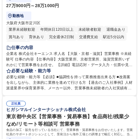
27万9000円～28万1000円
勤務地
大阪府大阪市淀川区
業界未経験歓迎
年間休日120日以上
未経験者歓迎
退職金あり
賞与あり
育休あり
完全週休2日制
交通費支給
駅近5分以内
土日祝休み
仕事の内容
企業名 株式会社キーエンス 求人名 【大阪・京都・滋賀】営業事務 ※未経
験可 仕事の内容 【仕事内容】大阪営業所、京都営業所、滋賀営業所いず
れかにて営業事務をお任せ。 【詳細】電話応対・データ入力・伝票や見積
の作成・カタログ送付・来客対応・営業所内で発生する事務業務や業務改
必要な経験・能力等
善をお任せ。 【教育制度】ご入社後、育成担当とペアになりながらOJTに
必要な経験・能力等 【必須】■協調性を持って業務推進出来る方 ■改善案
て業務を覚えていただくことが可能です。業務システムがきちんと構築さ
を出しながら、主体的に業務を進めて行ける方 【過去のご入社事例】人材
れているため、スムーズに仕事に慣れることができる環境です。また、
派遣業界や保育業界等、メーカー以外、営業事務未経験者の入社実績有
「チームで成果を出す文化」があり、良いやり方を積極的に共有しながら
【当社の事務職について】単なる事務ではなく主体性を発揮したサポート
常に改善を目指す風土のため、安心して業務に取り組んでいただけます。
により、キーエンスの付加価値向上に貢献します。ベースの定型業務に加
募集職種 【大阪・京都・滋賀】営業事務 ※未経験可
正社員
えて、お客様や社員の状況に合わせ、能動的なサポート、改善の動きも期
ヒガシマルインターナショナル株式会社
待され。組織を支えるスペシャリストとして、チームに貢献し、結果的に
社員から頼られる存在になることができます。平均19:30の退勤以降の業
東京都中央区【営業事務・貿易事務】食品商社/残業少
務の持ち帰りも禁止されており、メリハリのある働き方となります。 学
なめ/リモート等相談可 営業事務
歴・資格 学歴：大学院 大学 高専 短大 語学力： 資格：
食品の加工・販売を行っている当社にて、営業事務・貿易事務をお任せいたします。営業
社員のサポートポジションとして、受発注から海外工場との調整まで幅広く対応し、当社
事業の根幹を支えていただきます。