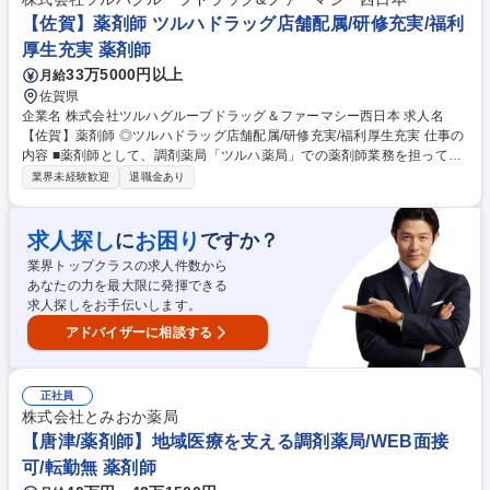
／在宅医療で地域貢献＜残業5H程度/面接回数1回＞
【佐賀】薬剤師 ツルハドラッグ店舗配属/研修充実/福利
厚生充実 薬剤師
33万5000円以上
月給
佐賀県
企業名 株式会社ツルハグループドラッグ＆ファーマシー西日本 求人名
【佐賀】薬剤師 ◎ツルハドラッグ店舗配属/研修充実/福利厚生充実 仕事の
内容 ■薬剤師として、調剤薬局「ツルハ薬局」での薬剤師業務を担って頂
きます。 【具体的な業務内】 ◆総合病院や専門に特化したクリニックの
業界未経験歓迎
退職金あり
門前薬局での調剤業務 ◆ＯＴＣ併設薬局でのＯＴＣ・健康食品のカウンセ
リング ◆将来は薬局長・SV等のマネジメント業務も可能です 募集職種
【佐賀】薬剤師 ◎ツルハドラッグ店舗配属/研修充実/福利厚生充実
求人探し
お困り
に
ですか？
業界トップクラスの求人件数から
あなたの力を最大限に発揮できる
求人探しをお手伝いします。
アドバイザーに相談する
正社員
株式会社とみおか薬局
【唐津/薬剤師】地域医療を支える調剤薬局/WEB面接
可/転勤無 薬剤師