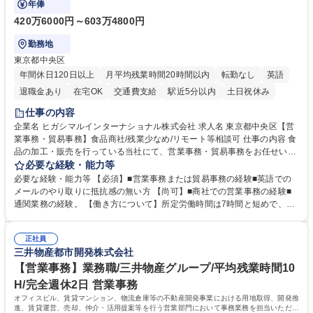
年俸
420万6000円～603万4800円
勤務地
東京都中央区
年間休日120日以上
月平均残業時間20時間以内
転勤なし
英語
退職金あり
在宅OK
交通費支給
駅近5分以内
土日祝休み
仕事の内容
企業名 ヒガシマルインターナショナル株式会社 求人名 東京都中央区【営
業事務・貿易事務】食品商社/残業少なめ/リモート等相談可 仕事の内容 食
品の加工・販売を行っている当社にて、営業事務・貿易事務をお任せいた
します。営業社員のサポートポジションとして、受発注から海外工場との
必要な経験・能力等
調整まで幅広く対応し、当社事業の根幹を支えていただきます。 ■受発注
必要な経験・能力等 【必須】■営業事務または貿易事務の経験■英語での
業務、請求書発行 ■海外工場とのスケジュール調整 ■在庫管理 ■輸入書類
メールのやり取りに抵抗感の無い方 【尚可】■商社での営業事務の経験■
の確認・作成 ■配送手配 ■通関業者を通して行う輸出入業全般 ■倉庫との
通関業務の経験。 【働き方について】所定労働時間は7時間と短めで、残
倉入れ調整等 ※ゼネラリストとしてのキャリアアップを目指すことが可能
業も月平均20時間以下です。時差出勤制度や週1日のリモート勤務も相談
です。単に商品を販売するだけでなく原料の仕入れから販売までをトータ
可能で、ワークライフバランスを保ち長期就業しやすい環境です。 【当社
ルプロデュースしているため、商品に関わる全ての業務をサポート頂きま
正社員
の強み】1991年の設立以来、外食産業を中心としたお客様の多様なニー
三井物産都市開発株式会社
す。 募集職種 東京都中央区【営業事務・貿易事務】食品商社/残業少なめ/
ズに沿った冷凍水産物等の生産・輸入・販売を一貫して手掛けています。
リモート等相談可
自社工場と海外拠点の強固な連携によるワンストップサービスが最大の強
【営業事務】業務職/三井物産グループ/平均残業時間10
みです。 学歴・資格 学歴：大学院 大学 語学力：英語 資格：
H/完全週休2日 営業事務
オフィスビル、賃貸マンション、物流倉庫等の不動産開発事業における用地取得、開発推
進、賃貸運営、売却、仲介・活用提案等を行う営業部門において事務業務を担当いただき