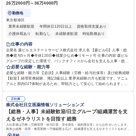
26万2000円～36万4000円
勤務地
東京都港区
業界未経験歓迎
年間休日120日以上
資格取得支援あり
介護休暇あり
転勤なし
未経験者歓迎
時短勤務あり
経験者歓迎
退職金あり
在宅OK
賞与あり
育休あり
仕事の内容
完全週休2日制
交通費支給
長期歓迎
駅近5分以内
土日祝休み
企業名 森ビルエステートサービス株式会社 求人名 【森ビルG】人事・総
務◆賞与5ヶ月◆年休120日◆残業少なめ◆リモート可 仕事の内容 森ビル
グループの安定した環境で、バックオフィスから会社を支える人事・総務
をお任せします。 労務と総務の業務をバランスよく担当し、ゆくゆくは制
必要な経験・能力等
度改定などのコア業務にも挑戦できる、やりがいある環境です。 ■勤怠管
必要な経験・能力等 【必須】人事経験（労務・給与社保等）及び総務経験
理、給与計算、社会保険手続き、年末調整等の労務管理全般 ■入退社手続
【歓迎】経理実務経験、簿記3級以上 業界未経験の方も歓迎です。マニュ
き、社内規定の改定や人事制度改定などのコア業務 ■社内イベントの企画
アルと部内OJT体制があるため、即戦力として安心して始められます。
運営やその他総務業務全般 ※労務と総務を1：1の割合でお任せ。 入社後
【魅力・やりがい】森ビルGの安定基盤で労務から総務まで幅広く携われ
は部内のOJTを中心に、あなたの経験に合わせて不足している部分はいつ
ます。定型業務に留まらず、社内規定や人事制度の改定など会社のコア業
でも質問・相談できる環境が整っているため、安心して成長できます。 募
正社員
務に挑戦できるため、自身の成長と組織への貢献度をダイレクトに実感で
株式会社日立医薬情報ソリューションズ
集職種 【森ビルG】人事・総務◆賞与5ヶ月◆年休120日◆残業少なめ◆
きます。 残業少なめ、週1日リモート可など、ワークライフバランスを保
リモート可
ち長期活躍できる環境です。 「これまでの幅広い経験を活かし、長期的な
【総務・人事】未経験歓迎/日立グループ/組織運営を支
キャリアを築きたい」という前向きな意欲と挑戦を全力で応援します。 学
えるゼネラリストを目指す 総務
歴・資格 学歴：大学院 大学 高専 短大 専修学校 高校 語学力： 資格：日商
入社直後は労務（労務管理・給与計算・安全衛生・福利厚生等）からお任せいたします。
簿記検定1級 日商簿記検定2級 日商簿記検定3級
将来は総務・採用・教育業務へ守備範囲を広げ、組織運営を支えるゼネラリストをめざせ
ます。
月給