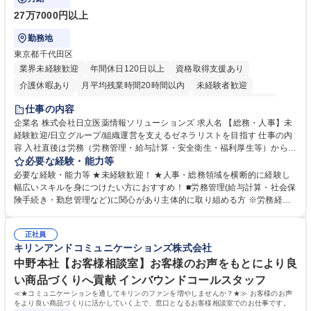
27万7000円以上
勤務地
東京都千代田区
業界未経験歓迎
年間休日120日以上
資格取得支援あり
介護休暇あり
月平均残業時間20時間以内
未経験者歓迎
住宅手当あり
時短勤務あり
退職金あり
在宅OK
賞与あり
仕事の内容
育休あり
完全週休2日制
交通費支給
土日祝休み
寮・社宅あり
企業名 株式会社日立医薬情報ソリューションズ 求人名 【総務・人事】未
経験歓迎/日立グループ/組織運営を支えるゼネラリストを目指す 仕事の内
容 入社直後は労務（労務管理・給与計算・安全衛生・福利厚生等）からお
任せいたします。将来は総務・採用・教育業務へ守備範囲を広げ、組織運
必要な経験・能力等
営を支えるゼネラリストをめざせます。 ・初期業務：労働時間管理、給与
必要な経験・能力等 ★未経験歓迎！ ★人事・総務領域を横断的に経験し
計算、社会保険対応、福利厚生管理、安全衛生、健康経営推進等をお任せ
幅広いスキルを身につけたい方におすすめ！ ■労務管理(給与計算・社会保
します。ご経験に応じて、休職者管理など、幅広く経験を積んでいただき
険手続き・勤怠管理など)に関心があり主体的に取り組める方 ※労務経験
ます。 ・将来的な広がり：総務・採用・教育・税務対応・経営企画等。
者は早期にご活躍いただけます。 ■チームで仕事を推進できる方■将来は
★メンバーがマンツーマンで丁寧に教えるため、ご経験が浅くても安心！
マネジメント職として活躍したい 【尚可】■人事、労務、採用、教育業務
幅広く経験を積みたい意欲がある方に最適な環境です。 募集職種 【総
正社員
のご経験 ■労務管理（給与計算・社会保険手続き・勤怠管理など）の経験
キリンアンドコミュニケーションズ株式会社
務・人事】未経験歓迎/日立グループ/組織運営を支えるゼネラリストを目
■衛生管理者の資格をお持ちの方 学歴・資格 学歴：大学院 大学 高専 短大
指す
専修学校 高校 語学力： 資格：
中野本社【お客様相談室】お客様のお声をもとにより良
い商品づくりへ貢献 インバウンドコールスタッフ
≪★コミュニケーションを通してキリンのファンを増やしませんか？★≫ お客様のお声
をより良い商品づくりに活かしていく上で、窓口となるお客様相談室でのお仕事です。