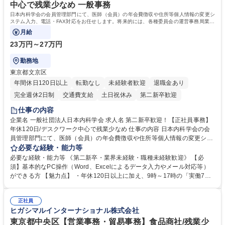
中心で残業少なめ 一般事務
日本内科学会の会員管理部門にて、医師（会員）の年会費徴収や住所等個人情報の変更シ
ステム入力、電話・FAX対応をお任せします。将来的には、各種委員会の運営事務局業務
などにも幅広く携わっていただきます。
月給
23万円～27万円
勤務地
東京都文京区
年間休日120日以上
転勤なし
未経験者歓迎
退職金あり
完全週休2日制
交通費支給
土日祝休み
第二新卒歓迎
仕事の内容
企業名 一般社団法人日本内科学会 求人名 第二新卒歓迎！【正社員事務】
年休120日/デスクワーク中心で残業少なめ 仕事の内容 日本内科学会の会
員管理部門にて、医師（会員）の年会費徴収や住所等個人情報の変更シス
テム入力、電話・FAX対応をお任せします。将来的には、各種委員会の運
必要な経験・能力等
営事務局業務などにも幅広く携わっていただきます。 【会員管理・データ
必要な経験・能力等 《第二新卒・業界未経験・職種未経験歓迎》 【必
入力業務】 ・医師（会員）の住所変更、個人情報のシステム登録・更新
須】基本的なPC操作（Word、Excelによるデータ入力やメール対応等）
・年会費の徴収管理や入金データの照合確認 【問い合わせ対応】 ・会員
ができる方 【魅力点】 ・年休120日以上に加え、9時～17時の「実働7時
（医師）からの電話、FAX、ネット申請に伴う相談受付 ・複雑な案件のへ
間勤務」で残業も少なくワークライフバランスは抜群です。 【将来的な業
のエスカレーション・連携対応 募集職種 第二新卒歓迎！【正社員事務】
務（各種委員会運営）】 ・学会内における各種委員会のスケジュール調
年休120日/デスクワーク中心で残業少なめ
正社員
整、資料作成、当日の運営サポート 学歴・資格 学歴：大学院 大学 語学
ヒガシマルインターナショナル株式会社
力： 資格：
東京都中央区【営業事務・貿易事務】食品商社/残業少