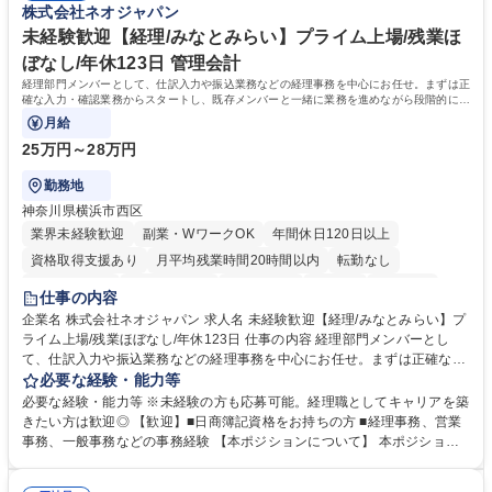
株式会社ネオジャパン
もバックアップしていきます。 学歴・資格 学歴：大学院 大学 高専 短大
専修学校 高校 語学力： 資格：
未経験歓迎【経理/みなとみらい】プライム上場/残業ほ
ぼなし/年休123日 管理会計
経理部門メンバーとして、仕訳入力や振込業務などの経理事務を中心にお任せ。まずは正
確な入力・確認業務からスタートし、既存メンバーと一緒に業務を進めながら段階的に経
理知識を身につけていただきます。
月給
25万円～28万円
勤務地
神奈川県横浜市西区
業界未経験歓迎
副業・WワークOK
年間休日120日以上
資格取得支援あり
月平均残業時間20時間以内
転勤なし
未経験者歓迎
時短勤務あり
退職金あり
在宅OK
賞与あり
仕事の内容
完全週休2日制
交通費支給
駅近5分以内
土日祝休み
服装自由
企業名 株式会社ネオジャパン 求人名 未経験歓迎【経理/みなとみらい】プ
ライム上場/残業ほぼなし/年休123日 仕事の内容 経理部門メンバーとし
寮・社宅あり
て、仕訳入力や振込業務などの経理事務を中心にお任せ。まずは正確な入
力・確認業務からスタートし、既存メンバーと一緒に業務を進めながら段
必要な経験・能力等
階的に経理知識を身につけていただきます。 【具体的には】 ■社内稟議に
必要な経験・能力等 ※未経験の方も応募可能。経理職としてキャリアを築
基づく仕訳入力 ■月末の振込業務 ■明細作成 ■伝票処理、記帳業務 ■既存
きたい方は歓迎◎ 【歓迎】■日商簿記資格をお持ちの方 ■経理事務、営業
メンバーの業務サポート 【将来的には】 ■月次決算補助 ■四半期・年次決
事務、一般事務などの事務経験 【本ポジションについて】 本ポジション
算補助 ■有価証券報告書など開示資料作成補助 ■海外子会社を含む連結決
の魅力は、プライム上場企業の経理部門で、未経験から経理キャリアをス
算補助 ※3～5年程度を目安に、徐々に決算業務へ業務範囲を広げていく
タートできる点です。まずは仕訳入力や振込業務など基礎的な業務から担