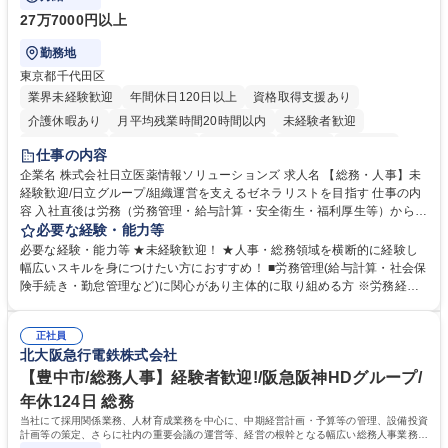
27万7000円以上
勤務地
東京都千代田区
業界未経験歓迎
年間休日120日以上
資格取得支援あり
介護休暇あり
月平均残業時間20時間以内
未経験者歓迎
住宅手当あり
時短勤務あり
退職金あり
在宅OK
賞与あり
仕事の内容
育休あり
完全週休2日制
交通費支給
土日祝休み
寮・社宅あり
企業名 株式会社日立医薬情報ソリューションズ 求人名 【総務・人事】未
経験歓迎/日立グループ/組織運営を支えるゼネラリストを目指す 仕事の内
容 入社直後は労務（労務管理・給与計算・安全衛生・福利厚生等）からお
任せいたします。将来は総務・採用・教育業務へ守備範囲を広げ、組織運
必要な経験・能力等
営を支えるゼネラリストをめざせます。 ・初期業務：労働時間管理、給与
必要な経験・能力等 ★未経験歓迎！ ★人事・総務領域を横断的に経験し
計算、社会保険対応、福利厚生管理、安全衛生、健康経営推進等をお任せ
幅広いスキルを身につけたい方におすすめ！ ■労務管理(給与計算・社会保
します。ご経験に応じて、休職者管理など、幅広く経験を積んでいただき
険手続き・勤怠管理など)に関心があり主体的に取り組める方 ※労務経験
ます。 ・将来的な広がり：総務・採用・教育・税務対応・経営企画等。
者は早期にご活躍いただけます。 ■チームで仕事を推進できる方■将来は
★メンバーがマンツーマンで丁寧に教えるため、ご経験が浅くても安心！
マネジメント職として活躍したい 【尚可】■人事、労務、採用、教育業務
幅広く経験を積みたい意欲がある方に最適な環境です。 募集職種 【総
正社員
のご経験 ■労務管理（給与計算・社会保険手続き・勤怠管理など）の経験
北大阪急行電鉄株式会社
務・人事】未経験歓迎/日立グループ/組織運営を支えるゼネラリストを目
■衛生管理者の資格をお持ちの方 学歴・資格 学歴：大学院 大学 高専 短大
指す
専修学校 高校 語学力： 資格：
【豊中市/総務人事】経験者歓迎!/阪急阪神HDグループ/
年休124日 総務
当社にて採用関係業務、人材育成業務を中心に、中期経営計画・予算等の管理、設備投資
計画等の策定、さらに社内の重要会議の運営等、経営の根幹となる幅広い総務人事業務全