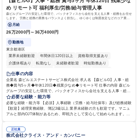
自社工場と海外拠点の強固な連携によるワンストップサービスが最大の強
【森ビルG】人事・総務 賞与5ヶ月 年休120日 残業少な
みです。 学歴・資格 学歴：大学院 大学 語学力：英語 資格：
め リモート可 福利厚生/労務/給与管理人事
森ビルグループの安定した環境で、バックオフィスから会社を支える人事・総務をお任せ
します。 労務と総務の業務をバランスよく担当し、ゆくゆくは制度改定などのコア業務
にも挑戦できる、やりがいある環境です。
月給
26万2000円～36万4000円
勤務地
東京都港区
業界未経験歓迎
年間休日120日以上
資格取得支援あり
介護休暇あり
転勤なし
未経験者歓迎
時短勤務あり
経験者歓迎
退職金あり
在宅OK
賞与あり
育休あり
仕事の内容
完全週休2日制
交通費支給
長期歓迎
駅近5分以内
土日祝休み
企業名 森ビルエステートサービス株式会社 求人名 【森ビルG】人事・総
務◆賞与5ヶ月◆年休120日◆残業少なめ◆リモート可 仕事の内容 森ビル
グループの安定した環境で、バックオフィスから会社を支える人事・総務
をお任せします。 労務と総務の業務をバランスよく担当し、ゆくゆくは制
必要な経験・能力等
度改定などのコア業務にも挑戦できる、やりがいある環境です。 ■勤怠管
必要な経験・能力等 【必須】人事経験（労務・給与社保等）及び総務経験
理、給与計算、社会保険手続き、年末調整等の労務管理全般 ■入退社手続
【歓迎】経理実務経験、簿記3級以上 業界未経験の方も歓迎です。マニュ
き、社内規定の改定や人事制度改定などのコア業務 ■社内イベントの企画
アルと部内OJT体制があるため、即戦力として安心して始められます。
運営やその他総務業務全般 ※労務と総務を1：1の割合でお任せ。 入社後
【魅力・やりがい】森ビルGの安定基盤で労務から総務まで幅広く携われ
は部内のOJTを中心に、あなたの経験に合わせて不足している部分はいつ
ます。定型業務に留まらず、社内規定や人事制度の改定など会社のコア業
でも質問・相談できる環境が整っているため、安心して成長できます。 募
正社員
務に挑戦できるため、自身の成長と組織への貢献度をダイレクトに実感で
株式会社クライス・アンド・カンパニー
集職種 【森ビルG】人事・総務◆賞与5ヶ月◆年休120日◆残業少なめ◆
きます。 残業少なめ、週1日リモート可など、ワークライフバランスを保