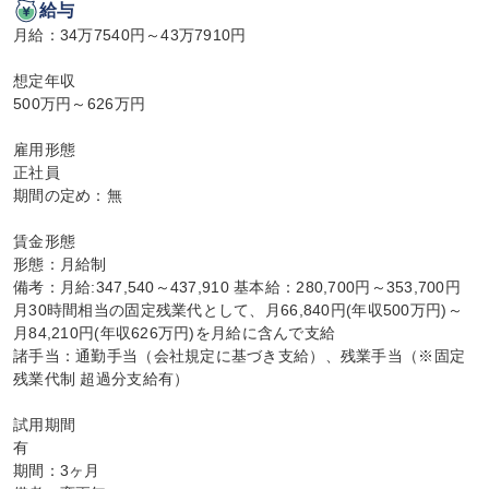
給与
月給：34万7540円～43万7910円

想定年収

500万円～626万円

雇用形態

正社員

期間の定め：無

賃金形態

形態：月給制

備考：月給:347,540～437,910 基本給：280,700円～353,700円

月30時間相当の固定残業代として、月66,840円(年収500万円)～
月84,210円(年収626万円)を月給に含んで支給

諸手当：通勤手当（会社規定に基づき支給）、残業手当（※固定
残業代制 超過分支給有）

試用期間

有

期間：3ヶ月
