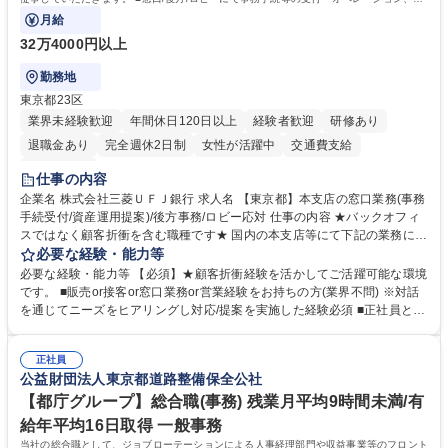
客様対応
月給
32万4000円以上
勤務地
東京都23区
業界未経験歓迎
年間休日120日以上
経験者歓迎
研修あり
退職金あり
完全週休2日制
女性が活躍中
交通費支給
土日祝休み
仕事の内容
企業名 株式会社三菱ＵＦＪ銀行 求人名 【東京都】本支店の窓口業務(事務
手続受付/資産運用提案)/後方事務/ロビー応対 仕事の内容 ★バックオフィ
スではなく顧客折衝を含む職種です★ 国内の本支店等にて下記の業務に従
事していただきます。 ■窓口/後方/ロビーにて事務手続等の受付・オペレ
必要な経験・能力等
ーション、お客様対応 ■窓口にて、ご来店された個人のお客様に対して金
必要な経験・能力等 【必須】★顧客折衝経験を活かしてご活躍可能な環境
融商品のご提案 ■効率的な事務運用の検討・構築等 ≪業務紹介：ご応募前
です。 ■販売or接客or窓口業務or営業経験をお持ちの方(業界不問) ※対話
に必ずご覧ください≫ ※記事 https://www.mysite.bk.mufg.jp/career/circle/
を通じてニーズをヒアリングし対応/提案を実施した経験必須 ■正社員とし
article17/ ※動画 https://youtu.be/H-S7HaJqqbg 募集職種 【東京都】本支
ての就業経験1年以上 【歓迎】■金融業界での就業経験■銀行での預金為替
店の窓口業務(事務手続受付/資産運用提案)/後方事務/ロビー応対
事務経験 ■金融商品の提案・販売経験 ≪魅力≫研修やOJT環境が整ってい
正社員
るので安心して入行いただけます。 幅広いキャリアの選択肢があり、公募
公益財団法人東京都道路整備保全公社
や社内副業等を活用し、 一人ひとりが挑戦できるカルチャーが浸透してい
ます。 学歴・資格 学歴：大学院 大学 高専 短大 専修学校 高校 語学力：
【都庁グループ】総合職(事務) 残業月平均9時間未満/有
資格：
給年平均16日取得 一般事務
当社の総合職として、ジョブローテーションによる人事経理部門や収益事業等のフロント