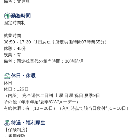
備考：変更無
勤務時間
固定時間制

就業時間

08:50～17:30（1日あたり所定労働時間07時間55分）

休憩：45分

残業：有

備考：固定残業代の相当時間：30時間/月
休日・休暇
休日

休日：126日

（内訳） 完全週休二日制 土曜 日曜 祝日 夏季9日

その他（年末年始/夏季/GW/メーデー）

有給休暇：有（10～20日）（入社時点で該当日数付与1～10日）
待遇・福利厚生
【保険制度】

・雇用保険
