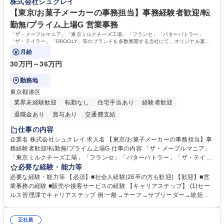
株式会社シュクレイ
働けます。 【歓迎】 ■インテリアの業界のご経験が有る方■PCの作業に慣
れている方 学歴・資格 学歴：大学院 大学 高専 短大 専修学校 語学力： 資
【東京/お菓子メーカーの事務担当】事務経験者歓迎/転
格：
勤無/プライム上場G 営業事務
「ザ・メープルマニア」「東京ミルクチーズ工場」「フランセ」「バターバトラー」
「ザ・テイラー」「DROOLY」等のブランドを多数展開する当社にて、オリジナル菓子
ブランド商品の事務業務をお任せいたします。
月給
30万円～36万円
勤務地
東京都港区
業界未経験歓迎
転勤なし
住宅手当あり
経験者歓迎
退職金あり
賞与あり
交通費支給
仕事の内容
企業名 株式会社シュクレイ 求人名 【東京/お菓子メーカーの事務担当】事
務経験者歓迎/転勤無/プライム上場G 仕事の内容 「ザ・メープルマニア」
「東京ミルクチーズ工場」「フランセ」「バターバトラー」「ザ・テイラ
ー」「DROOLY」等のブランドを多数展開する当社にて、オリジナル菓子
必要な経験・能力等
ブランド商品の事務業務をお任せいたします。 【具体的な業務内容】 ■店
必要な経験・能力等 【必須】■社会人経験(26卒の方も歓迎) 【歓迎】■営
舗からの発注受付/PC入力業務 ■受電対応(社内/社外) ■商品のマスター登
業事務の経験 ■販売や接客サービスの経験 【キャリアステップ】 (1)セー
録 ■日々の売上抽出・報告 ■提携企業への書類送付業務 ■契約書管理業務
ルス管理課でキャリアステップ 例:一般→チーフ→サブリーダー→統括リ
■ホームページへの問い合わせ対応 など 募集職種 【東京/お菓子メーカー
ーダー→マネージャー (2)他ポジションへのキャリアも可能 ※過去、未経
の事務担当】事務経験者歓迎/転勤無/プライム上場G
験で経営管理部内で経理へ異動した方もいらっしゃいます。年3回の面談
正社員
や個別面談を通してご自身のキャリアと向き合っていただき、会社として