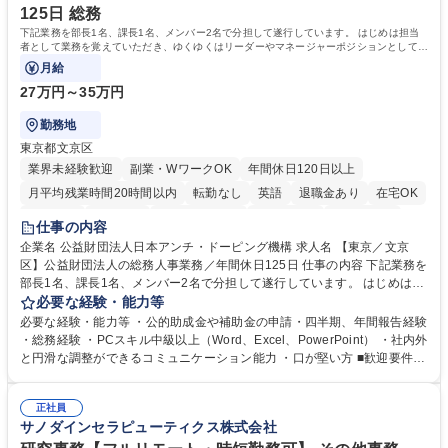
へのジョブローテーションの可能性があります。 学歴・資格 学歴：大学
125日 総務
院 大学 語学力： 資格：宅地建物取引士
下記業務を部長1名、課長1名、メンバー2名で分担して遂行しています。 はじめは担当
者として業務を覚えていただき、ゆくゆくはリーダーやマネージャーポジションとして活
躍いただくことを期待しています。
月給
27万円～35万円
勤務地
東京都文京区
業界未経験歓迎
副業・WワークOK
年間休日120日以上
月平均残業時間20時間以内
転勤なし
英語
退職金あり
在宅OK
賞与あり
育休あり
完全週休2日制
交通費支給
土日祝休み
仕事の内容
食事補助あり
企業名 公益財団法人日本アンチ・ドーピング機構 求人名 【東京／文京
区】公益財団法人の総務人事業務／年間休日125日 仕事の内容 下記業務を
部長1名、課長1名、メンバー2名で分担して遂行しています。 はじめは担
当者として業務を覚えていただき、ゆくゆくはリーダーやマネージャーポ
必要な経験・能力等
ジションとして活躍いただくことを期待しています。 【総務・人事グルー
必要な経験・能力等 ・公的助成金や補助金の申請・四半期、年間報告経験
プの業務内容】 ・人事制度関連 ・採用活動 ・教育研修の企画、実行 ・勤
・総務経験 ・PCスキル中級以上（Word、Excel、PowerPoint） ・社内外
怠管理 ・官公庁への各種提出 ・法定の会議運営（評議員会、理事会） ・
と円滑な調整ができるコミュニケーション能力 ・口が堅い方 ■歓迎要件
コンプライアンス ・内部規程やルールの管理、整備、文書管理 ・契約関
・採用業務経験 ・英語に抵抗がない方 ・営業経験 学歴・資格 学歴：大学
連 ・衛生管理 ・防災関連・公的助成金の管理・オフィス、ファシリティ
院 大学 高専 短大 専修学校 高校 語学力： 資格：
管理 ・福利厚生関連 ・職員からの問合せ、相談対応 ・その他日常の総務
正社員
サノダインセラピューティクス株式会社
業務全般 募集職種 【東京／文京区】公益財団法人の総務人事業務／年間
休日125日