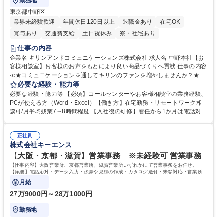
勤務地
東京都中野区
業界未経験歓迎
年間休日120日以上
退職金あり
在宅OK
賞与あり
交通費支給
土日祝休み
寮・社宅あり
仕事の内容
企業名 キリンアンドコミュニケーションズ株式会社 求人名 中野本社【お
客様相談室】お客様のお声をもとにより良い商品づくりへ貢献 仕事の内容
≪★コミュニケーションを通してキリンのファンを増やしませんか？★≫
お客様のお声をより良い商品づくりに活かしていく上で、窓口となるお客
必要な経験・能力等
様相談室でのお仕事です。 日々お客様からいただくキリングループへのご
必要な経験・能力等 【必須】コールセンターやお客様相談室の業務経験、
意見を、企業活動に活かしています。お客様からの声に迅速かつ誠意をも
PCが使える方（Word・Excel）【働き方】在宅勤務・リモートワーク相
って対応、情報提供するとともにグループ内活動に反映しています。 【具
談可/月平均残業7～8時間程度 【入社後の研修】着任から1か月は電話対応
体的には】電話応対、メール、お手紙対応、ご指摘品調査報告書作成、有
のOJTを中心に実施し、電話対応に慣れた段階でメール・手紙のOJTを実
人チャットボット対応など。 【1日の対応件数】■電話：月間一人当たり
施する予定です。独り立ち以降もしっかりフォローする体制を整えていま
平均100件前後■メール・手紙：同上40件前後 募集職種 中野本社【お客様
正社員
すのでご安心ください。 【当社について】キリングループの広報機能を担
株式会社キーエンス
相談室】お客様のお声をもとにより良い商品づくりへ貢献
う会社として、お客様との出会いを大切にし、磨き上げたホスピタリティ
を込めてコミュニケーションをとりながら広報関連業務を行っておりま
【大阪・京都・滋賀】営業事務 ※未経験可 営業事務
す。 学歴・資格 学歴：大学院 大学 高専 短大 専修学校 高校 語学力： 資
【仕事内容】大阪営業所、京都営業所、滋賀営業所いずれかにて営業事務をお任せ。
格：
【詳細】電話応対・データ入力・伝票や見積の作成・カタログ送付・来客対応・営業所内
で発生する事務業務や業務改善をお任せ。
月給
27万9000円～28万1000円
勤務地