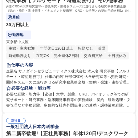
研究事務【フルリモート・時短勤務可】 その他事務
外部CROや大学研究室等へ委託研究・開発をスムーズに進行させる研究事務業務全般
（契約・発注・進捗管理・ドキュメント整備等）CRO・大学等との契約手続き補助（ND
A・委託・共同研究契約等の進行・記録管理）
月給
30万円以上
勤務地
東京都中央区
主婦・主夫歓迎
年間休日120日以上
転勤なし
英語
時短勤務あり
在宅OK
完全週休2日制
交通費支給
土日祝休み
仕事の内容
企業名 サノダインセラピューティクス株式会社 求人名 研究事務【フルリ
モート・時短勤務可】 仕事の内容 外部CROや大学研究室等へ委託研究・
開発をスムーズに進行させる研究事務業務全般（契約・発注・進捗管理・
ドキュメント整備等）CRO・大学等との契約手続き補助（NDA・委託・
必要な経験・能力等
共同研究契約等の進行・記録管理） ■見積取得、発注、検収、請求処理等
必要な経験・能力等 【必須】大学、製薬、CRO、バイオテック等での研
の事務手続き ■委託先との定例会議の調整・アジェンダ準備・議事録作成
究サポート・研究事務・臨床開発事務等の実務経験、契約・経理処理・文
■研究報告書、試験関連資料、SOP等の整備・版管理・保管 ■研究開発の
書管理など事務経験、多角的な社内外関係者との連携・調整業務経験、基
進捗・タイムライン・予算執行管理サポート ■AMED等公的研究費の申
本的なPCスキル 【尚可】 ■URA経験または産学連携・研究費管理の経験
請・報告書類作成補助および経費管理 ■社内外関係者との連絡調整・その
■AMED等の公的研究費の申請・執行管理経験 ■英語での文書読解・メー
他研究開発に関わる総務・庶務 募集職種 研究事務【フルリモート・時短
正社員
ル対応力 【働き方について】フルリモートやハイブリッド勤務、時短勤務
一般社団法人日本内科学会
勤務可】
など個々のライフスタイルに応じた柔軟な働き方が可能です。育児や介護
第二新卒歓迎!【正社員事務】年休120日/デスクワーク
との両立も応援します。 学歴・資格 学歴：大学院 大学 語学力： 資格：