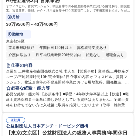
H/完全週休2日 営業事務
オフィスビル、賃貸マンション、物流倉庫等の不動産開発事業における用地取得、開発推
進、賃貸運営、売却、仲介・活用提案等を行う営業部門において事務業務を担当いただき
ます。
月給
30万9500円～43万4000円
勤務地
東京都港区
業界未経験歓迎
年間休日120日以上
資格取得支援あり
介護休暇あり
月平均残業時間20時間以内
転勤なし
退職金あり
在宅OK
賞与あり
育休あり
完全週休2日制
交通費支給
仕事の内容
駅近5分以内
土日祝休み
寮・社宅あり
企業名 三井物産都市開発株式会社 求人名 【営業事務】業務職/三井物産グ
ループ/平均残業時間10H/完全週休2日 仕事の内容 オフィスビル、賃貸マ
ンション、物流倉庫等の不動産開発事業における用地取得、開発推進、賃
貸運営、売却、仲介・活用提案等を行う営業部門において事務業務を担当
必要な経験・能力等
いただきます。 【詳細】・契約書管理、契約書製本、捺印対応、ファイリ
必要な経験・能力等 【必須条件】■学歴：4年制大学卒業以上【歓迎】■宅
ング、登記簿取得、調書取得・支払業務（各種費用支払、支払管理、請
建士資格保有者※応募に際し必須としている資格はありません。宅建士資
求・支払データ登録、取引先マスター申請対応）・予算作成及び予実管
格をお持ちでない方は入社後に取得を推奨しております（取得・維持費用
理・各種稟議書、報告書作成業務・各種台帳管理、交際費・会議費支払報
の一部補助あり） 【求める人物像】 ・向学心豊かで、主体的に行動でき
告書作成及び月次管理・部内総務庶務全般 など※※配属先によっては上記
る方。 ・社内外の多様な関係者と協調して業務を進められるコミュニケー
の他に担当頂く業務が発生する場合があります。 募集職種 【営業事務】
正社員
ション力がある方。 ・チャレンジを厭わず、粘り強く業務に取り組める
公益財団法人日本アンチ・ドーピング機構
業務職/三井物産グループ/平均残業時間10H/完全週休2日
方。多様な関係者と謙虚に信頼関係を構築でき、期限を意識したスケジュ
ール管理が出来る方。※将来的に他部署（営業部門、コーポレート部門）
【東京/文京区】公益財団法人の総務人事業務/年間休日