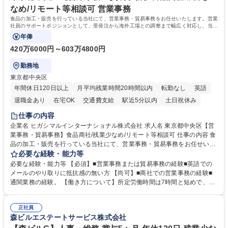
なめ/リモート等相談可 営業事務
食品の加工・販売を行っている当社にて、営業事務・貿易事務をお任せいたします。営業
社員のサポートポジションとして、受発注から海外工場との調整まで幅広く対応し、当社
事業の根幹を支えていただきます。
年俸
420万6000円～603万4800円
勤務地
東京都中央区
年間休日120日以上
月平均残業時間20時間以内
転勤なし
英語
退職金あり
在宅OK
交通費支給
駅近5分以内
土日祝休み
仕事の内容
企業名 ヒガシマルインターナショナル株式会社 求人名 東京都中央区【営
業事務・貿易事務】食品商社/残業少なめ/リモート等相談可 仕事の内容 食
品の加工・販売を行っている当社にて、営業事務・貿易事務をお任せいた
します。営業社員のサポートポジションとして、受発注から海外工場との
必要な経験・能力等
調整まで幅広く対応し、当社事業の根幹を支えていただきます。 ■受発注
必要な経験・能力等 【必須】■営業事務または貿易事務の経験■英語での
業務、請求書発行 ■海外工場とのスケジュール調整 ■在庫管理 ■輸入書類
メールのやり取りに抵抗感の無い方 【尚可】■商社での営業事務の経験■
の確認・作成 ■配送手配 ■通関業者を通して行う輸出入業全般 ■倉庫との
通関業務の経験。 【働き方について】所定労働時間は7時間と短めで、残
倉入れ調整等 ※ゼネラリストとしてのキャリアアップを目指すことが可能
業も月平均20時間以下です。時差出勤制度や週1日のリモート勤務も相談
です。単に商品を販売するだけでなく原料の仕入れから販売までをトータ
可能で、ワークライフバランスを保ち長期就業しやすい環境です。 【当社
ルプロデュースしているため、商品に関わる全ての業務をサポート頂きま
正社員
の強み】1991年の設立以来、外食産業を中心としたお客様の多様なニー
森ビルエステートサービス株式会社
す。 募集職種 東京都中央区【営業事務・貿易事務】食品商社/残業少なめ/
ズに沿った冷凍水産物等の生産・輸入・販売を一貫して手掛けています。
リモート等相談可