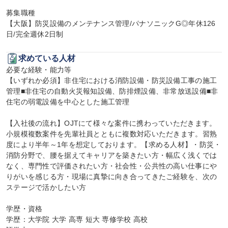
募集職種

【大阪】防災設備のメンテナンス管理/パナソニックG◎年休126
日/完全週休2日制
求めている人材
必要な経験・能力等

【いずれか必須】非住宅における消防設備・防災設備工事の施工
管理■非住宅の自動火災報知設備、防排煙設備、非常放送設備■非
住宅の弱電設備を中心とした施工管理

【入社後の流れ】OJTにて様々な案件に携わっていただきます。
小規模複数案件を先輩社員とともに複数対応いただきます。習熟
度により半年～1年を想定しております。【求める人材】・防災・
消防分野で、腰を据えてキャリアを築きたい方・幅広く浅くでは
なく、専門性で評価されたい方・社会性・公共性の高い仕事にや
りがいを感じる方・現場に真摯に向き合ってきたご経験を、次の
ステージで活かしたい方

学歴・資格

学歴：大学院 大学 高専 短大 専修学校 高校
