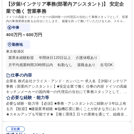
リモート可
ち長期活躍できる環境です。 「これまでの幅広い経験を活かし、長期的な
【汐留/インテリア事務(部署内アシスタント)】 安定企
キャリアを築きたい」という前向きな意欲と挑戦を全力で応援します。 学
業で働く 営業事務
歴・資格 学歴：大学院 大学 高専 短大 専修学校 高校 語学力： 資格：日商
ドイツの高級キッチンメーカーの国内唯一の代理店の当社にて事務スタッフとして、部署
簿記検定1級 日商簿記検定2級 日商簿記検定3級
内の事務業務全般をお任せいたします。 裁量を持って働いていただけるため、スキルア
ップも可能です。
年俸
400万円～600万円
勤務地
東京都港区
業界未経験歓迎
年間休日120日以上
介護休暇あり
月平均残業時間20時間以内
転勤なし
退職金あり
在宅OK
育休あり
完全週休2日制
インセンティブあり
交通費支給
仕事の内容
駅近5分以内
土日祝休み
企業名 株式会社クライス・アンド・カンパニー 求人名 【汐留/インテリア
事務（部署内アシスタント）】■安定企業で働く 仕事の内容 ドイツの高級
キッチンメーカーの国内唯一の代理店の当社にて事務スタッフとして、部
署内の事務業務全般をお任せいたします。 裁量を持って働いていただける
必要な経験・能力等
ため、スキルアップも可能です。 【部署内の事務業務全般】 ■サンプルの
必要な経験・能力等 【必須】■事務・アシスタントのご経験が３年以上有
仕分け・整理 ■電話応対 ■書類作成（会議資料、お客様宛請求書、支払書
る方 【歓迎】■建築業界経験 ★臨機応変に動くことが好きな方におススメ
類を取りまとめて経理へ提出等） ■ショールームアテンド・運営・予約業
★スキルアップも可能です★ 【働く環境】日々の業務を通じて、組織全体
務 ■広報・PR業務のアシスタント（SNS投稿補助、資料作成など） ■納品
のサポートを行い、成果を実感できる仕事です。また、コミュニケーショ
時の取扱説明書作成・送付（キッチン、機器等の商品） 募集職種 【汐留/
ンスキルや問題解決能力が磨かれ、キャリアアップのチャンスも豊富。チ
インテリア事務（部署内アシスタント）】■安定企業で働く
正社員
ームとの協力や新しいアイデアを活かす場もあり、やりがいを感じながら