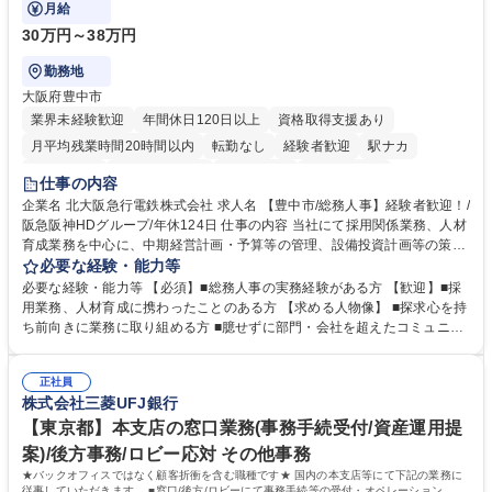
般を担当していただきます。
月給
30万円～38万円
勤務地
大阪府豊中市
業界未経験歓迎
年間休日120日以上
資格取得支援あり
月平均残業時間20時間以内
転勤なし
経験者歓迎
駅ナカ
退職金あり
完全週休2日制
交通費支給
駅近5分以内
仕事の内容
土日祝休み
服装自由
昼食補助あり
食事補助あり
企業名 北大阪急行電鉄株式会社 求人名 【豊中市/総務人事】経験者歓迎！/
阪急阪神HDグループ/年休124日 仕事の内容 当社にて採用関係業務、人材
育成業務を中心に、中期経営計画・予算等の管理、設備投資計画等の策
定、さらに社内の重要会議の運営等、経営の根幹となる幅広い総務人事業
必要な経験・能力等
務全般を担当していただきます。 【主な業務内容】 ■採用関係業務および
必要な経験・能力等 【必須】■総務人事の実務経験がある方 【歓迎】■採
人材育成(社員研修)業務の推進 ■中期経営計画および予算等の管理 ■設備
用業務、人材育成に携わったことのある方 【求める人物像】 ■探求心を持
投資計画等の策定 ■社内の重要会議の運営 ■その他総務人事業務全般 【入
ち前向きに業務に取り組める方 ■臆せずに部門・会社を超えたコミュニケ
社後】入社後は採用や育成をメインに担当し将来的には経営根幹に関わる
ーションの取れる方 ■自分で考えて行動のできる方 ■第二の創業期を迎え
総務人事業務全般へ幅広く従事していただきます。 募集職種 【豊中市/総
る当社で組織の次代を担うネクスト人材として長期的に成長したい方 ■周
務人事】経験者歓迎！/阪急阪神HDグループ/年休124日
正社員
囲のメンバーと協調しつつ主体性を持って能動的に業務を推進できる方 学
株式会社三菱UFJ銀行
歴・資格 学歴：大学院 大学 高専 短大 専修学校 高校 語学力： 資格：
【東京都】本支店の窓口業務(事務手続受付/資産運用提
案)/後方事務/ロビー応対 その他事務
★バックオフィスではなく顧客折衝を含む職種です★ 国内の本支店等にて下記の業務に
従事していただきます。 ■窓口/後方/ロビーにて事務手続等の受付・オペレーション、お