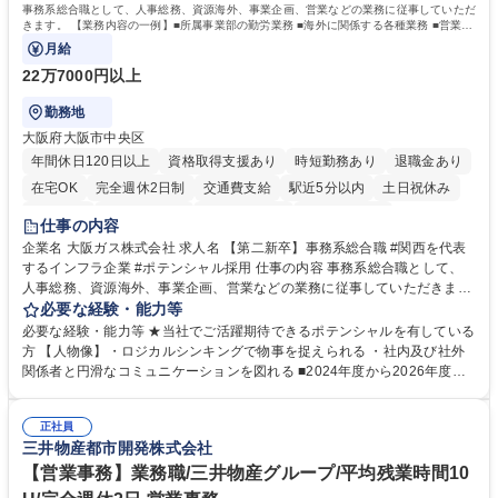
資格：
事務系総合職として、人事総務、資源海外、事業企画、営業などの業務に従事していただ
きます。 【業務内容の一例】■所属事業部の勤労業務 ■海外に関係する各種業務 ■営業部
門の企画スタッフ、ルート営業
月給
22万7000円以上
勤務地
大阪府大阪市中央区
年間休日120日以上
資格取得支援あり
時短勤務あり
退職金あり
在宅OK
完全週休2日制
交通費支給
駅近5分以内
土日祝休み
服装自由
第二新卒歓迎
寮・社宅あり
食事補助あり
仕事の内容
企業名 大阪ガス株式会社 求人名 【第二新卒】事務系総合職 #関西を代表
するインフラ企業 #ポテンシャル採用 仕事の内容 事務系総合職として、
人事総務、資源海外、事業企画、営業などの業務に従事していただきま
す。 【業務内容の一例】■所属事業部の勤労業務 ■海外に関係する各種業
必要な経験・能力等
務 ■営業部門の企画スタッフ、ルート営業 【キャリアパス】入社後の配属
必要な経験・能力等 ★当社でご活躍期待できるポテンシャルを有している
ポジションで一定期間ご活躍頂いた後、本人の適性及び将来のキャリアを
方 【人物像】・ロジカルシンキングで物事を捉えられる ・社内及び社外
鑑みてジョブローテーションを行います。 【育成】OJTでの現場育成や研
関係者と円滑なコミュニケーションを図れる ■2024年度から2026年度ま
修カリキュラムを通じて、Daigasグループの業務で必要となる知識につい
での3ヵ年を対象とする「Daigasグループ中期経営計画2026」を策定しま
て学んでいただきます。 募集職種 【第二新卒】事務系総合職 #関西を代
した。https://www.osakagas.co.jp/company/press/pr2024/1777576_564
表するインフラ企業 #ポテンシャル採用
正社員
72.html ■エネルギーセキュリティの不安定化や気候変動による自然災害の
三井物産都市開発株式会社
甚大化など、これまで以上に社会課題解決の重要性が高まっています。
「未来の日常」の創造に向けて持続可能な社会の実現に貢献してまいりま
【営業事務】業務職/三井物産グループ/平均残業時間10
す。 学歴・資格 学歴：大学院 大学 語学力： 資格：