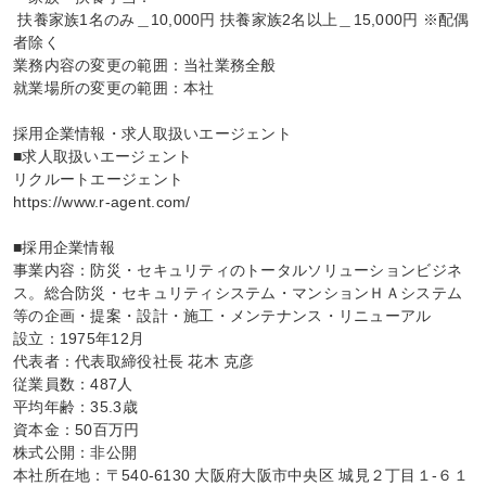
 扶養家族1名のみ＿10,000円 扶養家族2名以上＿15,000円 ※配偶
者除く

業務内容の変更の範囲：当社業務全般

就業場所の変更の範囲：本社

採用企業情報・求人取扱いエージェント

■求人取扱いエージェント

リクルートエージェント

https://www.r-agent.com/

■採用企業情報

事業内容：防災・セキュリティのトータルソリューションビジネ
ス。総合防災・セキュリティシステム・マンションＨＡシステム
等の企画・提案・設計・施工・メンテナンス・リニューアル

設立：1975年12月

代表者：代表取締役社長 花木 克彦

従業員数：487人

平均年齢：35.3歳

資本金：50百万円

株式公開：非公開

本社所在地：〒540-6130 大阪府大阪市中央区 城見２丁目１‐６１ 