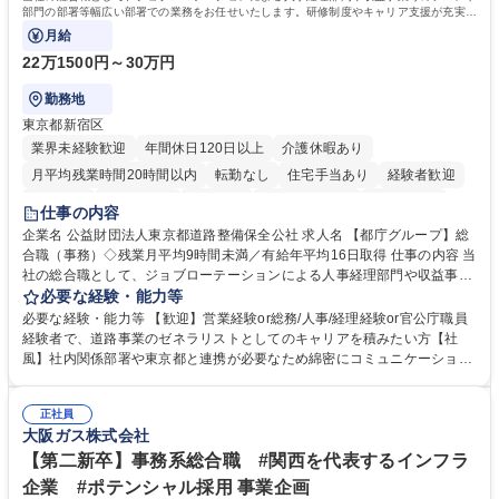
部門の部署等幅広い部署での業務をお任せいたします。研修制度やキャリア支援が充実し
ております！ ※下記業務詳細
月給
22万1500円～30万円
勤務地
東京都新宿区
業界未経験歓迎
年間休日120日以上
介護休暇あり
月平均残業時間20時間以内
転勤なし
住宅手当あり
経験者歓迎
研修あり
退職金あり
賞与あり
完全週休2日制
交通費支給
仕事の内容
駅近5分以内
資格取得手当あり
食事補助あり
企業名 公益財団法人東京都道路整備保全公社 求人名 【都庁グループ】総
合職（事務）◇残業月平均9時間未満／有給年平均16日取得 仕事の内容 当
社の総合職として、ジョブローテーションによる人事経理部門や収益事業
等のフロント部門の部署等幅広い部署での業務をお任せいたします。研修
必要な経験・能力等
制度やキャリア支援が充実しております！ ※下記業務詳細 【業務詳細】■
必要な経験・能力等 【歓迎】営業経験or総務/人事/経理経験or官公庁職員
管理部門：広報、人事、経理など当公社の運営に係る管理業務 ■収益部
経験者で、道路事業のゼネラリストとしてのキャリアを積みたい方【社
門：駐車場の新規開拓、管理運営、新宿駅西口広場の「イベントコーナ
風】社内関係部署や東京都と連携が必要なため綿密にコミュニケーション
ー」などの管理運営 ■道路部門：整備の急がれる骨格幹線道路や木造住宅
を図っています。 【業務の魅力】■幅広く携われる：総合職（事務）で
密集地域の特定整備路線の用地取得、道路に関する普及啓発事業、都内の
は、駐車場の管理運営や道路用地の取得、公益財団法人の中枢を担う管理
道路施設や道路工事現場の見学ツアー事業 ※入社後は上記いずれかの部門
正社員
部門など多岐に渡る業務を経験できます。 ■様々なプロジェクト：駐車場
大阪ガス株式会社
へ配属。※業務内容変更の範囲：会社の定める業務 募集職種 【都庁グル
事業の他、新宿駅西口広場内に設置された照明を兼ねた広告「ブライトサ
ープ】総合職（事務）◇残業月平均9時間未満／有給年平均16日取得
イン」の管理運営を行うなど、事業収益を生み出す活動を積極的に行って
【第二新卒】事務系総合職 #関西を代表するインフラ
います。 学歴・資格 学歴：大学院 大学 高専 短大 専修学校 高校 語学力：
企業 #ポテンシャル採用 事業企画