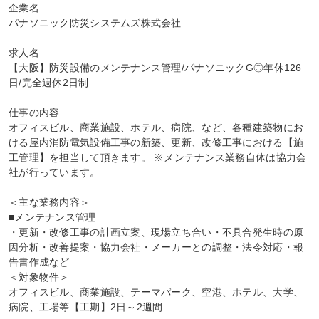
企業名

パナソニック防災システムズ株式会社

求人名

【大阪】防災設備のメンテナンス管理/パナソニックG◎年休126
日/完全週休2日制

仕事の内容

オフィスビル、商業施設、ホテル、病院、など、各種建築物にお
ける屋内消防電気設備工事の新築、更新、改修工事における【施
工管理】を担当して頂きます。 ※メンテナンス業務自体は協力会
社が行っています。

＜主な業務内容＞

■メンテナンス管理

・更新・改修工事の計画立案、現場立ち合い・不具合発生時の原
因分析・改善提案・協力会社・メーカーとの調整・法令対応・報
告書作成など

＜対象物件＞

オフィスビル、商業施設、テーマパーク、空港、ホテル、大学、
病院、工場等【工期】2日～2週間
