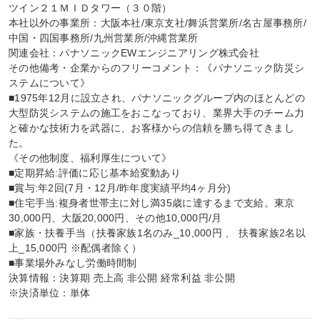
ツイン２１ＭＩＤタワー（３０階）

本社以外の事業所：大阪本社/東京支社/舞浜営業所/名古屋事務所/
中国・四国事務所/九州営業所/沖縄営業所

関連会社：パナソニックEWエンジニアリング株式会社

その他備考・企業からのフリーコメント：《パナソニック防災シ
ステムについて》

■1975年12月に設立され、パナソニックグループ内のほとんどの
大型防災システムの施工をおこなっており、業界大手のチーム力
と確かな技術力を武器に、お客様からの信頼を勝ち得てきまし
た。

《その他制度、福利厚生について》

■定期昇給:評価に応じ基本給変動あり

■賞与:年2回(7月・12月/昨年度実績平均4ヶ月分)

■住宅手当:複身者世帯主に対し満35歳に達するまで支給。東京
30,000円、大阪20,000円、その他10,000円/月

■家族・扶養手当（扶養家族1名のみ_10,000円 、 扶養家族2名以
上_15,000円 ※配偶者除く）

■事業場外みなし労働時間制

決算情報：決算期 売上高 非公開 経常利益 非公開

※決済単位：単体