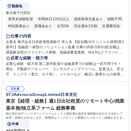
勤務地
東京都千代田区
業界未経験歓迎
年間休日120日以上
資格取得支援あり
経験不問
時短勤務あり
退職金あり
在宅OK
完全週休2日制
交通費支給
駅近5分以内
土日祝休み
第二新卒歓迎
寮・社宅あり
仕事の内容
食事補助あり
託児所あり
企業名 株式会社日本政策投資銀行 求人名 【総合職/ポテンシャル採用(第2
新卒)】投融資一体型のソリューション提案 仕事の内容 DBJの総合職は、
課題解決型のファイナンス業務、投融資審査業務、M＆Aなどアドバイザ
リー業務、地域戦略企画業務など、多様な業務に精通し、複数の専門性を
必要な経験・能力等
掛け合わせて広く社会に貢献していく職種です。 入社後は、横断的なロー
必要な経験・能力等 第二新卒歓迎※金融業界での経験は一切不問です！
テーションを経て適性や専門性に応じたキャリアを形成していただきま
商社、不動産デベロッパー、コンサルティングファーム、監査法人、官公
す。総合職として入社いただき、下記いずれかの部門でご活躍いただきま
庁、インフラ（電力、ガス等）、メーカーなど、幅広い業界からの採用実
す。※未経験の方に関しては、入行後3ヶ月間の金融の実務を学んでいた
績があります。 ＜求める人物像＞DBJでは、強い社会的使命感をもち、今
だく研修を準備しております。 ・法人RM業務・金融機能業務・コーポレ
後の日本のあり方を俯瞰する総合性と、金融分野のフロンティアを切り拓
ート・ナレッジ業務 ※それぞれの業務内容に関しては、別途その他労働条
正社員
く高い志を併せもった人材を求めています。ポテンシャル採用（第2新
STJAdvisorsGroupLimited日本支社
件備考欄に記載 募集職種 【総合職/ポテンシャル採用(第2新卒)】投融資一
卒）では、金融業界での経験や知識を問いません。新たな時代を見据え
体型のソリューション提案
て、複雑化する社会課題の解決に向けて先鞭をつける役割を担いたい、と
東京【経理・総務】週1日出社程度のリモート中心/残業
いう気概をお持ちの方を心待ちにしています。 学歴・資格 学歴：大学院
基本無/独立系ファーム 総務事務
大学 語学力： 資格：
独立系ECMアドバイザリーファームとして上場前後の資本市場戦略を設計する当社にて
経理・総務をお任せします。基礎的なバックオフィス業務からスタートし組織を支える専
任担当として広く活躍できる環境です。
年俸