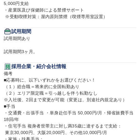
5,000円支給

・産業医及び保健師による禁煙サポート

 ※受動喫煙対策：屋内原則禁煙（喫煙専用室設置）
試用期間
試用期間あり

試用期間3ヶ月。
採用企業・紹介会社情報
備考

■応募時に、以下いずれかをお選びください！

（１）総合職＝将来的に全国転勤あり

（２）エリア限定職＝引っ越しを伴う転勤なし

※入社後、2回まで変更が可能（変更は、別途社内規定あり）

■手当

・交通費・出張手当 ・単身赴任手当 50,000円/月・帰省旅費手当 
18回/年

・住宅手当 複身者世帯主に対し満35歳に達するまで支給：

 東京30,000円、大阪20,000円、その他10,000円/月

・家族・扶養手当：
