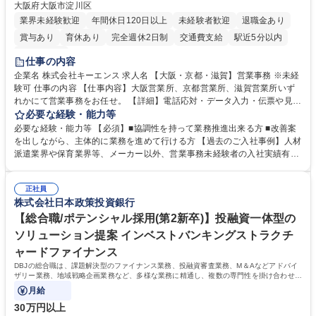
大阪府大阪市淀川区
業界未経験歓迎
年間休日120日以上
未経験者歓迎
退職金あり
賞与あり
育休あり
完全週休2日制
交通費支給
駅近5分以内
土日祝休み
仕事の内容
企業名 株式会社キーエンス 求人名 【大阪・京都・滋賀】営業事務 ※未経
験可 仕事の内容 【仕事内容】大阪営業所、京都営業所、滋賀営業所いず
れかにて営業事務をお任せ。 【詳細】電話応対・データ入力・伝票や見積
の作成・カタログ送付・来客対応・営業所内で発生する事務業務や業務改
必要な経験・能力等
善をお任せ。 【教育制度】ご入社後、育成担当とペアになりながらOJTに
必要な経験・能力等 【必須】■協調性を持って業務推進出来る方 ■改善案
て業務を覚えていただくことが可能です。業務システムがきちんと構築さ
を出しながら、主体的に業務を進めて行ける方 【過去のご入社事例】人材
れているため、スムーズに仕事に慣れることができる環境です。また、
派遣業界や保育業界等、メーカー以外、営業事務未経験者の入社実績有
「チームで成果を出す文化」があり、良いやり方を積極的に共有しながら
【当社の事務職について】単なる事務ではなく主体性を発揮したサポート
常に改善を目指す風土のため、安心して業務に取り組んでいただけます。
により、キーエンスの付加価値向上に貢献します。ベースの定型業務に加
募集職種 【大阪・京都・滋賀】営業事務 ※未経験可
正社員
えて、お客様や社員の状況に合わせ、能動的なサポート、改善の動きも期
株式会社日本政策投資銀行
待され。組織を支えるスペシャリストとして、チームに貢献し、結果的に
社員から頼られる存在になることができます。平均19:30の退勤以降の業
【総合職/ポテンシャル採用(第2新卒)】投融資一体型の
務の持ち帰りも禁止されており、メリハリのある働き方となります。 学
ソリューション提案 インベストバンキングストラクチ
歴・資格 学歴：大学院 大学 高専 短大 語学力： 資格：
ャードファイナンス
DBJの総合職は、課題解決型のファイナンス業務、投融資審査業務、M＆Aなどアドバイ
ザリー業務、地域戦略企画業務など、多様な業務に精通し、複数の専門性を掛け合わせて
広く社会に貢献していく職種です。
月給
30万円以上