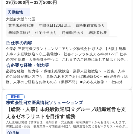
29万5000円～33万5000円
勤務地
大阪府大阪市北区
業界未経験歓迎
年間休日120日以上
資格取得支援あり
未経験者歓迎
住宅手当あり
時短勤務あり
経験者歓迎
退職金あり
在宅OK
賞与あり
完全週休2日制
交通費支給
仕事の内容
駅近5分以内
土日祝休み
服装自由
寮・社宅あり
食事補助あり
企業名 三菱電機プラントエンジニアリング株式会社 求人名 【大阪】総務
人事＜未経験歓迎＞◇三菱電機G・社会インフラを支える/年休127日 仕事
の内容 総務・人事領域を中心に、これまでのご経験に応じて幅広くお任せ
します。 ＜具体的には＞ ・総務/人事労務（給与・社保・勤怠管理など）
必要な経験・能力等
・採用・教育研修 ・福利厚生運用 など ※基本的には事務所勤務ですが、
必要な経験・能力等 ＜職種未経験歓迎・業界未経験歓迎＞ ～総務、人事
採用や教育等の業務内容により、関西圏以外への日帰り・宿泊を伴う国内
のご経験が無い方でも、意欲のある方であれば未経験OK～ ■歓迎条件：総
出張もございます。 ※担当業務を持ちつつ、お互いに助け合いながら、総
務、人事のご経験をお持ちの方（業界不問） ■求める人物像：・社内外の
務部という組織として協力しながら進める体制です。 募集職種 【大阪】
関係各部門との調整を率先して行い、業務を円滑に遂行できる協調性やコ
総務人事＜未経験歓迎＞◇三菱電機G・社会インフラを支える/年休127日
ミュニケーション能力を持っている方 ・人事総務領域に興味がありゼネラ
正社員
リスト志向をお持ちの方 学歴・資格 学歴：大学院 大学 語学力： 資格：
株式会社日立医薬情報ソリューションズ
【総務・人事】未経験歓迎/日立グループ/組織運営を支
えるゼネラリストを目指す 総務
入社直後は労務（労務管理・給与計算・安全衛生・福利厚生等）からお任せいたします。
将来は総務・採用・教育業務へ守備範囲を広げ、組織運営を支えるゼネラリストをめざせ
ます。
月給