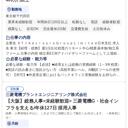
400万円以上
勤務地
東京都千代田区
業界未経験歓迎
年間休日120日以上
転勤なし
英語
経験者歓迎
残業なし
在宅OK
完全週休2日制
交通費支給
土日祝休み
仕事の内容
企業名 ＳＴＪＡｄｖｉｓｏｒｓＧｒｏｕｐＬｉｍｉｔｅｄ日本支社 求人
名 東京【経理・総務】週1日出社程度のリモート中心/残業基本無/独立系
ファーム 仕事の内容 独立系ECMアドバイザリーファームとして上場前後
の資本市場戦略を設計する当社にて経理・総務をお任せします。基礎的な
必要な経験・能力等
バックオフィス業務からスタートし組織を支える専任担当として広く活躍
必要な経験・能力等 【必須】■経理または総務の実務経験（1～3年程度）
できる環境です。 ■日常経理、月次および年次決算サポート業務 ■本国
■英語の読み書きに抵抗がない方（高校卒業レベル。AI翻訳ツールの使用
（グローバル）との英文メール対応（AI翻訳ツール等を使用しての対応で
可）【尚可】■外資系企業におけるバックオフィス実務経験をお持ちの方
問題ございません） ■オフィス環境整備、郵便物の発送・受取等の総務業
【必須・尚可要件】簿記などの特別な資格や、TOEIC等のスコアは求めて
務全般 ■その他バックオフィス関連サポート ※ご経験に合わせて無理なく
おりません。日々の事務処理を丁寧かつ正確に行える方を歓迎します。
業務をお任せします。残業も基本的には発生せず、ご自身のペースで業務
正社員
【働き方について】現在は週4日程度の在宅勤務を実施しており、ワーク
三菱電機プラントエンジニアリング株式会社
を進めやすく定着率の高い環境です。 募集職種 東京【経理・総務】週1日
ライフバランスを重視する方に最適な環境です（フルリモートも面接で相
出社程度のリモート中心/残業基本無/独立系ファーム
談可）。【求める人物像】幅広いバックオフィス業務に柔軟に対応でき、
【大阪】総務人事<未経験歓迎> 三菱電機G・社会イン
社内外と円滑にコミュニケーションを取りながら業務を推進できる方 学
フラを支える/年休127日 採用人事
歴・資格 学歴：大学院 大学 高専 短大 専修学校 高校 語学力： 資格：
総務・人事領域を中心に、これまでのご経験に応じて幅広くお任せします。 ＜具体的に
は＞
月給