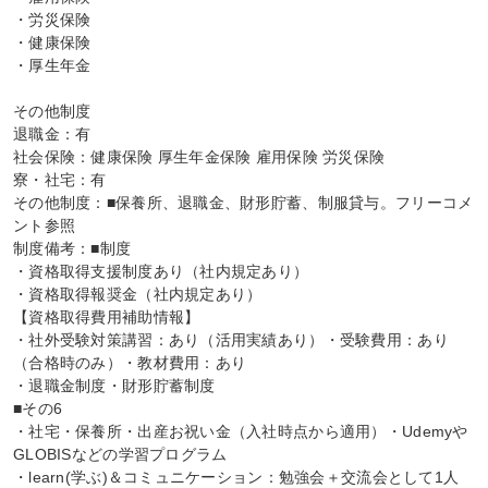
・労災保険

・健康保険

・厚生年金

その他制度

退職金：有

社会保険：健康保険 厚生年金保険 雇用保険 労災保険

寮・社宅：有

その他制度：■保養所、退職金、財形貯蓄、制服貸与。フリーコメ
ント参照

制度備考：■制度

・資格取得支援制度あり（社内規定あり）

・資格取得報奨金（社内規定あり）

【資格取得費用補助情報】

・社外受験対策講習：あり（活用実績あり）・受験費用：あり
（合格時のみ）・教材費用：あり

・退職金制度・財形貯蓄制度

■その6

・社宅・保養所・出産お祝い金（入社時点から適用）・Udemyや
GLOBISなどの学習プログラム

・learn(学ぶ)＆コミュニケーション：勉強会＋交流会として1人