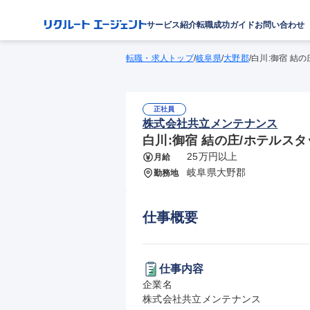
サービス紹介
転職成功ガイド
お問い合わせ
転職・求人トップ
/
岐阜県
/
大野郡
/
白川:御宿 結
正社員
株式会社共立メンテナンス
白川:御宿 結の庄/ホテルス
25万円以上
月給
岐阜県大野郡
勤務地
仕事概要
仕事内容
企業名

株式会社共立メンテナンス
