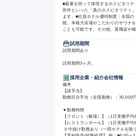
■裁量を持って体現するホスピタリテ
所作といった「真のホスピタリティ
ます。■社員ホテル優待制度：全国の
能。本格大浴場やこだわりのサウナ
ことも可能です。その他、退職金や
試用期間
試用期間あり

試用期間3ヶ月。
採用企業・紹介会社情報
備考

【諸手当】

勤務区分手当（全国勤務）：30,000円/
▼勤務時間

【フロント（帳場）】（1日実働平均8時間） 
【レストランホール】（1日実働平均8時間
 ※中抜け勤務あり（一部ホテルを除く）

【予約販売/総務経理】 例：■8:00～17:00