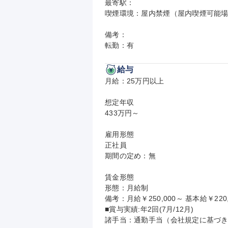
最寄駅：

喫煙環境：屋内禁煙（屋内喫煙可能場
備考：

転勤：有
給与
月給：25万円以上

想定年収

433万円～

雇用形態

正社員

期間の定め：無

賃金形態

形態：月給制

備考：月給￥250,000～ 基本給￥220,
■賞与実績:年2回(7月/12月)

諸手当：通勤手当（会社規定に基づき