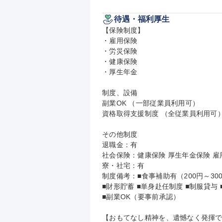
待遇・福利厚生
【保険制度】

・雇用保険

・労災保険

・健康保険

・厚生年金

制度、設備

副業OK （一部従業員利用可）

資格取得支援制度 （全従業員利用可）
その他制度

退職金：有

社会保険：健康保険 厚生年金保険 雇用
寮・社宅：有

制度備考：■食事補助有（200円～30
■財形貯蓄 ■単身赴任制度 ■制服貸与
■副業OK（要事前承認）

【おもてなし精神を、遺憾なく発揮で