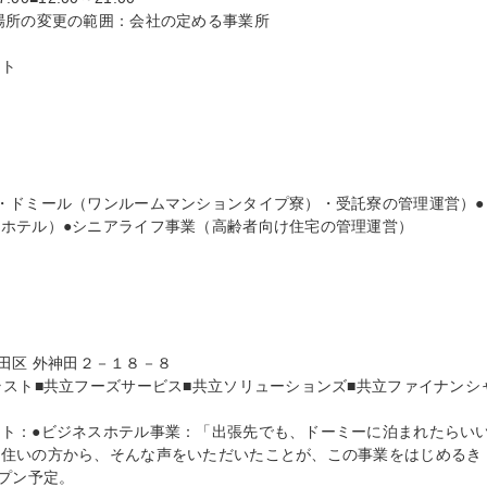
場所の変更の範囲：会社の定める事業所

ト

・ドミール（ワンルームマンションタイプ寮）・受託寮の管理運営）●
ホテル）●シニアライフ事業（高齢者向け住宅の管理運営）

代田区 外神田２－１８－８

ラスト■共立フーズサービス■共立ソリューションズ■共立ファイナンシ
ト：●ビジネスホテル事業：「出張先でも、ドーミーに泊まれたらい
お住いの方から、そんな声をいただいたことが、この事業をはじめるき
プン予定。
