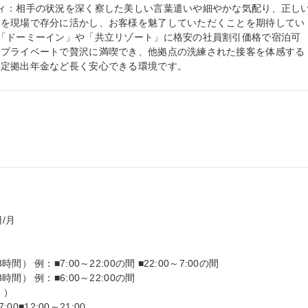
ィ：相手の状況を深く察した美しい言葉遣いや細やかな気配り、正し
」を現場で存分に活かし、お客様を魅了していただくことを期待してい
「ドーミーイン」や「共立リゾート」に格安の社員割引価格で宿泊可
をプライベートで贅沢に満喫でき、他拠点の洗練された接客を体感する
確定拠出年金など長く安心できる環境です。
月

例：■7:00～22:00の間 ■22:00～7:00の間

） 例：■6:00～22:00の間

■12:00～21:00
