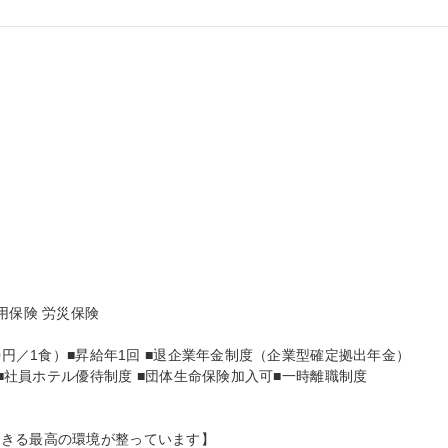


保険 労災保険

0円／1食）■昇給年1回 ■退企業年金制度（企業型確定拠出年金）

 ■社員ホテル優待制度 ■団体生命保険加入可■一時離職制度

きる最高の環境が整っています】
