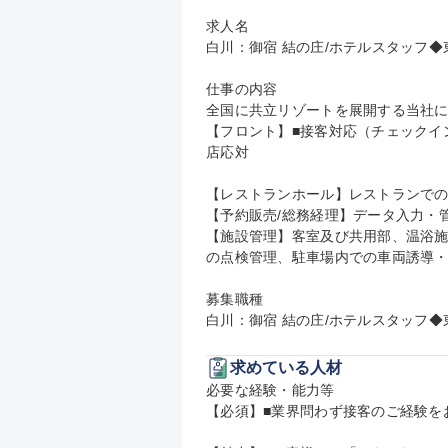
求人名

白川：御宿 結の庄/ホテルスタッフ◆
仕事の内容

全国に共立リゾートを展開する当社
【フロント】■接客対応（チェックイ
店応対

【レストランホール】レストランでの
【予約販売/総務経理】データ入力・
【施設管理】客室及び共用部、温浴
の点検管理、駐車場内での車両誘導・
募集職種

白川：御宿 結の庄/ホテルスタッフ
求めている人材
必要な経験・能力等

【必須】■業界問わず接客のご経験をお持ち