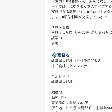
【魅力】■お客様への「おもてなし」
ートでは、現場スタッフのアイデア
実行できる環境です。■フロントスタ
ます。■研修制度が充実している上、
学歴・資格

学歴：大学院 大学 高専 短大 専修学校
語学力：

資格：
勤務地
岐阜県大野郡白川村飯島908-2

株式会社共立メンテナンス

予定勤務地

岐阜県大野郡

勤務地

勤務地①

事業所名：御宿 結の庄

所在地：岐阜県 大野郡 白川村飯島90