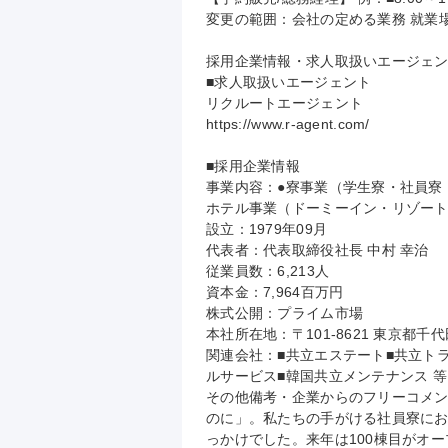
変更の範囲：会社の定める業務 就業
採用企業情報・求人取扱いエージェン
■求人取扱いエージェント

リクルートエージェント

https://www.r-agent.com/

■採用企業情報

事業内容：●寮事業（学生寮・社員寮
ホテル事業（ドーミーイン・リゾート
設立：1979年09月

代表者：代表取締役社長 中村 幸治

従業員数：6,213人

資本金：7,964百万円

株式公開：プライム市場

本社所在地：〒101-8621 東京都千
関連会社：■共立エステート■共立ト
ルサービス■韓国共立メンテナンス 等

その他備考・企業からのフリーコメン
のに」。私たちの手がける社員寮に
っかけでした。来年は100棟目がオー