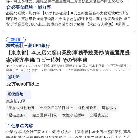
保・向上を軸に、組織全体の生産性向上および企業価値の向上のため、経
営層と密接に連携しながら、定型業務にとどまらず、制度設計や施策立案
必要な経験・能力等
などの上流工程から関与していただきます。 【主な業務内容】■安全衛生
必要な経験・能力等 【いずれか必須】■安全衛生業務の実務経験■労務管
業務（ストレスチェック、健康診断の運用、産業医との連携 など）■健康
理業務の実務経験 ■健康経営の推進または認証申請に関する業務経験 ※目
経営認証取得に向けた企画・推進■労務管理（労働時間の分析、労働環境
安：従業員数500名以上規模の企業でのご経験 【求める人物像】■周囲
の改善）■規程改定、制度設計、業務改善の推進■労働基準監督署対応、団
（社員・経営層）と円滑にコミュニケーションを図れる方■労務課題に対
体交渉対応 など 【採用背景】現在組織変革期の為、労務領域から組織力
し、迅速かつ的確に対応できる問題解決力をお持ちの方■チームおよび他
を底上げすべく、ともにご活躍いただける方の増員募集となります。 募集
正社員
部門と連携しながら業務を推進できる方■Excelや労務管理システムの実務
株式会社三菱UFJ銀行
職種 【人事・労務担当】安全衛生・健康経営推進・労務管理/創業80年老
使用経験をお持ちの方 学歴・資格 学歴：大学院 大学 高専 短大 専修学校
舗メーカー
高校 語学力： 資格：
【東京都】本支店の窓口業務(事務手続受付/資産運用提
案)/後方事務/ロビー応対 その他事務
★バックオフィスではなく顧客折衝を含む職種です★ 国内の本支店等にて下記の業務に
従事していただきます。 ■窓口/後方/ロビーにて事務手続等の受付・オペレーション、お
客様対応
月給
32万4000円以上
勤務地
東京都23区
業界未経験歓迎
年間休日120日以上
経験者歓迎
研修あり
退職金あり
完全週休2日制
女性が活躍中
交通費支給
土日祝休み
仕事の内容
企業名 株式会社三菱ＵＦＪ銀行 求人名 【東京都】本支店の窓口業務(事務
手続受付/資産運用提案)/後方事務/ロビー応対 仕事の内容 ★バックオフィ