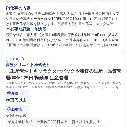
賞与あり
交通費支給
駅近5分以内
土日祝休み
仕事の内容
企業名 日本熱源システム株式会社 求人名 四ツ谷【一般事務】国内トップ
クラスの冷凍機メーカー/年休125日/月残業10h 仕事の内容 技術部門にお
ける事務作業全般を担当します。見積書や発注書の作成、データ集計、C
ADを用いた図面修正補助、電話・メール対応などを通じて現場の技術者
必要な経験・能力等
を支えるポジションです。 【仕事内容】■資料の整理、作成、ファイリン
必要な経験・能力等 【必須】■事務職の実務経験1年以上 ■Excel（SUM、
グ、受発注等のデータ入力 ■工事見積書や発注書など案件に関する書面の
VLOOKUP等の関数利用）およびWordの基本操作スキル ■CAD操作や施
作成および管理■Excel関数を用いたデータ集計および管理■CAD操作によ
工図面作成の学習意欲 以下いずれかの経験・知識を有する方は特に歓迎し
る設備施工図の作成補助および図面修正■電話対応、メール対応、備品受
ます！ ■建設会社やサブコン会社での事務職経験 ■CADの使用経験 ■施工
発注処理■技術部門や現場担当者との連絡調整業務 ※必要な知識は業務の
図面の作成経験 ■配管図面の作成経験 ※SUM・VLOOKUP・SUMIFなど
中で少しずつ身につけられますので、専門知識を持たない方でも安心して
正社員
を使用しますが既存フォーマットへの入力・修正が中心です。一から関数
高波クリエイト株式会社
ご応募いただけます。 募集職種 四ツ谷【一般事務】国内トップクラスの
を組むことはありませんのでご安心ください。 学歴・資格 学歴：大学院
冷凍機メーカー/年休125日/月残業10h
大学 高専 短大 専修学校 高校 語学力： 資格：第一種運転免許普通自動車
【生産管理】キャラクターバックや雑貨の生産・品質管
理/年休125日/転勤無 生産管理
人気キャラクターのファッション雑貨・バッグを中心に、多彩なアイテムの企画・製造を
手掛ける当社にて、自社企画・開発商品の生産管理・品質管理を担当。『かわいい』を届
けるやりがいのあるポジションです。
月給
26万円以上
勤務地
東京都渋谷区
業界未経験歓迎
年間休日120日以上
資格取得支援あり