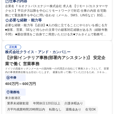
仕事の内容
企業名 ＴＧオクトパスエナジー株式会社 求人名 【リモート/カスタマーサ
クセス】平日夕方以降を中心にリモートワークで対応 仕事の内容 在宅勤
務にて緊急案件を中心に問い合わせ（メール、SMS、LINEなど）対応、
契約開始手続き処理などを行なっていただきます。カスタマーサクセス
必要な経験・能力等
（Digiops：デジオプス）と運用構築の業務となります。 ■お問い合わせ
必要な経験・能力等 【必須】■人の役に立てることにやりがいを感じる方
対応業務全般（システム入力、契約手続き含む） ■デジタルコミュニケー
■接客、営業、SEなど何らかの文章での顧客対応経験がある方（経験年数
ションツール（メール、SMS、LINE等）を使用 ■お客様のニーズに応じた
不問） ■通信環境をご自身でご用意いただける方■フルタイムで勤務可能
新プラン案内やトラブル対応 ■土日祝は主にメールでの対応、緊急度の高
な方 ※土日祝は1名体制となるため一人の環境で責任を持って業務を行っ
い問い合わせを優先 ■緊急時の電話対応 エネルギー×Tech！お客様に寄り
ていただける方【歓迎要件】■再生可能エネルギーを世の中に広め地球環
添ってサービス提供できることが魅力 募集職種 【リモート/カスタマーサ
正社員
境に貢献したい■改善提案や改善アクション等新しいことに意欲がある方
株式会社クライス・アンド・カンパニー
クセス】平日夕方以降を中心にリモートワークで対応
【英語（語学力）】■翻訳ツールを用い英語でコミュニケーションをとる
ことに抵抗がない方■英語は話せなくても問題はありませんが、英語が話
【汐留/インテリア事務(部署内アシスタント)】 安定企
せますと、よりチャンスが広がります。※日本語がネイティブレベル必須
業で働く 営業事務
学歴・資格 学歴：大学院 大学 高専 短大 専修学校 高校 語学力： 資格：
ドイツの高級キッチンメーカーの国内唯一の代理店の当社にて事務スタッフとして、部署
内の事務業務全般をお任せいたします。 裁量を持って働いていただけるため、スキルア
ップも可能です。
年俸
400万円～600万円
勤務地
東京都港区
業界未経験歓迎
年間休日120日以上
介護休暇あり
月平均残業時間20時間以内
転勤なし
退職金あり
在宅OK