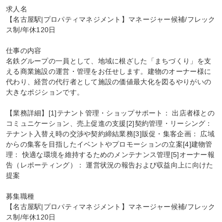
求人名

【名古屋駅|プロパティマネジメント】マネージャー候補/フレック
ス制/年休120日

仕事の内容

名鉄グループの一員として、地域に根ざした「まちづくり」を支
える商業施設の運営・管理をお任せします。建物のオーナー様に
代わり、経営の代行者として施設の価値最大化を図るやりがいの
大きなポジションです。

【業務詳細】[1]テナント管理・ショップサポート： 出店者様との
コミュニケーション、売上促進の支援[2]契約管理・リーシング： 
テナント入替え時の交渉や契約締結業務[3]販促・集客企画： 広域
からの集客を目指したイベントやプロモーションの立案[4]建物管
理： 快適な環境を維持するためのメンテナンス管理[5]オーナー報
告（レポーティング）： 運営状況の報告および収益向上に向けた
提案

募集職種

【名古屋駅|プロパティマネジメント】マネージャー候補/フレック
ス制/年休120日