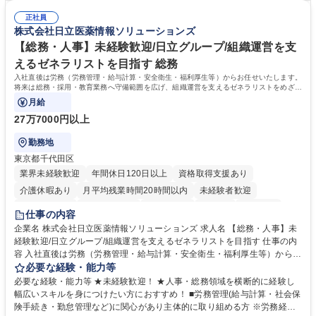
人チャットボット対応など。 【1日の対応件数】■電話：月間一人当たり
施する予定です。独り立ち以降もしっかりフォローする体制を整えていま
平均100件前後■メール・手紙：同上40件前後 募集職種 中野本社【お客様
正社員
すのでご安心ください。 【当社について】キリングループの広報機能を担
株式会社日立医薬情報ソリューションズ
相談室】お客様のお声をもとにより良い商品づくりへ貢献
う会社として、お客様との出会いを大切にし、磨き上げたホスピタリティ
を込めてコミュニケーションをとりながら広報関連業務を行っておりま
【総務・人事】未経験歓迎/日立グループ/組織運営を支
す。 学歴・資格 学歴：大学院 大学 高専 短大 専修学校 高校 語学力： 資
えるゼネラリストを目指す 総務
格：
入社直後は労務（労務管理・給与計算・安全衛生・福利厚生等）からお任せいたします。
将来は総務・採用・教育業務へ守備範囲を広げ、組織運営を支えるゼネラリストをめざせ
ます。
月給
27万7000円以上
勤務地
東京都千代田区
業界未経験歓迎
年間休日120日以上
資格取得支援あり
介護休暇あり
月平均残業時間20時間以内
未経験者歓迎
住宅手当あり
時短勤務あり
退職金あり
在宅OK
賞与あり
仕事の内容
育休あり
完全週休2日制
交通費支給
土日祝休み
寮・社宅あり
企業名 株式会社日立医薬情報ソリューションズ 求人名 【総務・人事】未
経験歓迎/日立グループ/組織運営を支えるゼネラリストを目指す 仕事の内
容 入社直後は労務（労務管理・給与計算・安全衛生・福利厚生等）からお
任せいたします。将来は総務・採用・教育業務へ守備範囲を広げ、組織運
必要な経験・能力等
営を支えるゼネラリストをめざせます。 ・初期業務：労働時間管理、給与
必要な経験・能力等 ★未経験歓迎！ ★人事・総務領域を横断的に経験し
計算、社会保険対応、福利厚生管理、安全衛生、健康経営推進等をお任せ
幅広いスキルを身につけたい方におすすめ！ ■労務管理(給与計算・社会保
します。ご経験に応じて、休職者管理など、幅広く経験を積んでいただき
険手続き・勤怠管理など)に関心があり主体的に取り組める方 ※労務経験