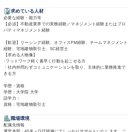
求めている人材
必要な経験・能力等

【必須】不動産業界での実務経験／マネジメント経験またはプロ
パティマネジメント経験

【歓迎】リーシング経験、オフィスPM経験、チームマネジメント
経験、宅地建物取引士、SC経営士

【求める人物像】

･フットワーク軽く素早く行動を起こせる方

・社内外問わずコミュニケーションを取り、主体的に業務推進で
きる方

学歴・資格

学歴：大学院 大学

語学力：

資格：宅地建物取引士
職場環境
配属先情報

運営本部：45名＜OJT研修にてしっかりサポートいたします。ご