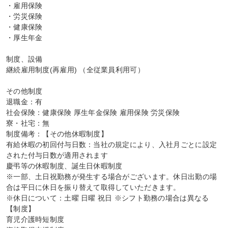
・雇用保険

・労災保険

・健康保険

・厚生年金

制度、設備

継続雇用制度(再雇用) （全従業員利用可）

その他制度

退職金：有

社会保険：健康保険 厚生年金保険 雇用保険 労災保険

寮・社宅：無

制度備考：【その他休暇制度】

有給休暇の初回付与日数：当社の規定により、入社月ごとに設定
された付与日数が適用されます

慶弔等の休暇制度、誕生日休暇制度

※一部、土日祝勤務が発生する場合がございます。休日出勤の場
合は平日に休日を振り替えて取得していただきます。

※休日について：土曜 日曜 祝日 ※シフト勤務の場合は異なる

【制度】

育児介護時短制度
