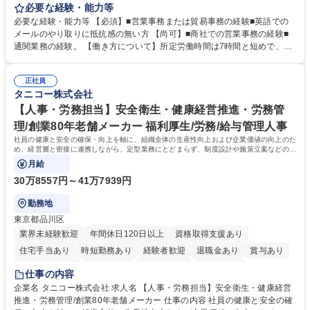
します。営業社員のサポートポジションとして、受発注から海外工場との
必要な経験・能力等
調整まで幅広く対応し、当社事業の根幹を支えていただきます。 ■受発注
必要な経験・能力等 【必須】■営業事務または貿易事務の経験■英語での
業務、請求書発行 ■海外工場とのスケジュール調整 ■在庫管理 ■輸入書類
メールのやり取りに抵抗感の無い方 【尚可】■商社での営業事務の経験■
の確認・作成 ■配送手配 ■通関業者を通して行う輸出入業全般 ■倉庫との
通関業務の経験。 【働き方について】所定労働時間は7時間と短めで、残
倉入れ調整等 ※ゼネラリストとしてのキャリアアップを目指すことが可能
業も月平均20時間以下です。時差出勤制度や週1日のリモート勤務も相談
です。単に商品を販売するだけでなく原料の仕入れから販売までをトータ
可能で、ワークライフバランスを保ち長期就業しやすい環境です。 【当社
ルプロデュースしているため、商品に関わる全ての業務をサポート頂きま
正社員
の強み】1991年の設立以来、外食産業を中心としたお客様の多様なニー
タニコー株式会社
す。 募集職種 東京都中央区【営業事務・貿易事務】食品商社/残業少なめ/
ズに沿った冷凍水産物等の生産・輸入・販売を一貫して手掛けています。
リモート等相談可
自社工場と海外拠点の強固な連携によるワンストップサービスが最大の強
【人事・労務担当】安全衛生・健康経営推進・労務管
みです。 学歴・資格 学歴：大学院 大学 語学力：英語 資格：
理/創業80年老舗メーカー 福利厚生/労務/給与管理人事
社員の健康と安全の確保・向上を軸に、組織全体の生産性向上および企業価値の向上のた
め、経営層と密接に連携しながら、定型業務にとどまらず、制度設計や施策立案などの上
流工程から関与していただきます。
月給
30万8557円～41万7939円
勤務地
東京都品川区
業界未経験歓迎
年間休日120日以上
資格取得支援あり
住宅手当あり
時短勤務あり
経験者歓迎
退職金あり
賞与あり
完全週休2日制
交通費支給
駅近5分以内
土日祝休み
仕事の内容
寮・社宅あり
企業名 タニコー株式会社 求人名 【人事・労務担当】安全衛生・健康経営
推進・労務管理/創業80年老舗メーカー 仕事の内容 社員の健康と安全の確