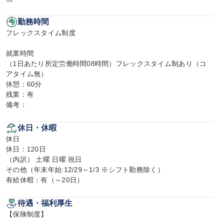
勤務時間
フレックスタイム制度

就業時間

（1日あたり所定労働時間08時間）フレックスタイム制あり（コ
アタイム無）

休憩：60分

残業：有

備考：
休日・休暇
休日

休日：120日

（内訳） 土曜 日曜 祝日

その他（年末年始:12/29～1/3 ※シフト勤務除く）

有給休暇：有（～20日）
待遇・福利厚生
【保険制度】
