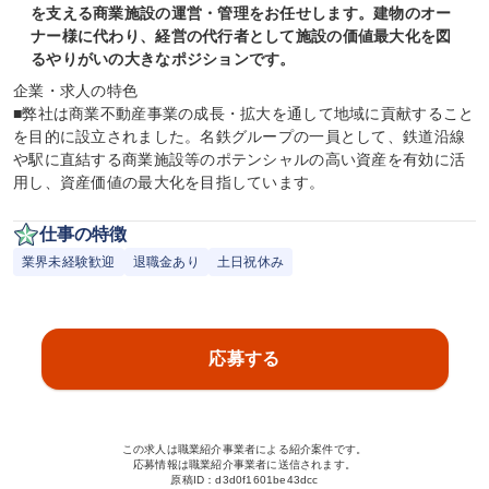
を支える商業施設の運営・管理をお任せします。建物のオー
ナー様に代わり、経営の代行者として施設の価値最大化を図
るやりがいの大きなポジションです。
企業・求人の特色

■弊社は商業不動産事業の成長・拡大を通して地域に貢献すること
を目的に設立されました。名鉄グループの一員として、鉄道沿線
や駅に直結する商業施設等のポテンシャルの高い資産を有効に活
用し、資産価値の最大化を目指しています。
仕事の特徴
業界未経験歓迎
退職金あり
土日祝休み
応募する
この求人は職業紹介事業者による紹介案件です。
応募情報は職業紹介事業者に送信されます。
原稿ID：
d3d0f1601be43dcc