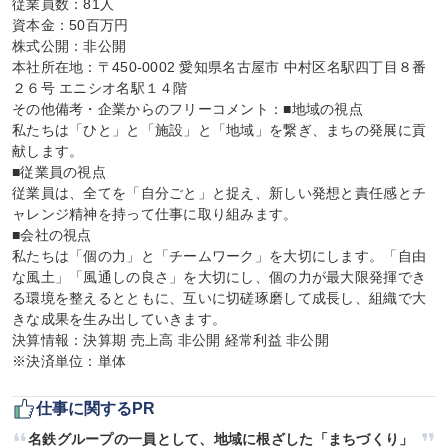
従業員数：81人

資本金：50百万円

株式公開：非公開

本社所在地：〒450-0002 愛知県名古屋市 中村区名駅四丁目８番
２６号 エニシオ名駅１４階

その他備考・企業からのフリーコメント：■地域の視点

私たちは「ひと」と「施設」と「地域」を繋ぎ、まちの発展に貢
献します。

■従業員の視点

従業員は、全てを「自分ごと」と捉え、新しい発想と責任感とチ
ャレンジ精神を持って仕事に取り組みます。

■会社の視点

私たちは「個の力」と「チームワーク」を大切にします。「自由
な風土」「風通しの良さ」を大切にし、個の力が最大限発揮でき
る環境を整えるとともに、互いに切磋琢磨して成長し、組織で大
きな成果を生み出していきます。

決算情報：決算期 売上高 非公開 経常利益 非公開

※決済単位：単体
仕事に関するPR
名鉄グループの一員として、地域に根ざした「まちづくり」