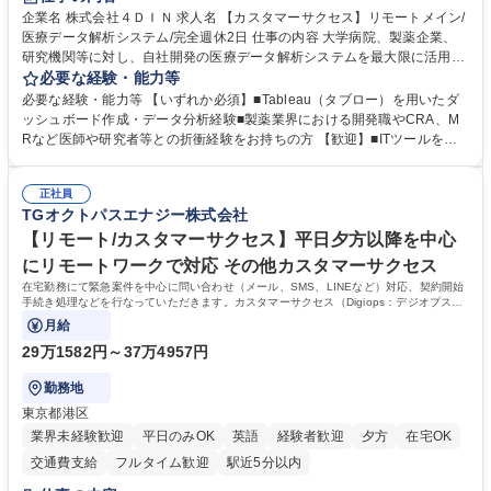
企業名 株式会社４ＤＩＮ 求人名 【カスタマーサクセス】リモートメイン/
医療データ解析システム/完全週休2日 仕事の内容 大学病院、製薬企業、
研究機関等に対し、自社開発の医療データ解析システムを最大限に活用
し、研究成果を最大化していただくための導入後サポートや解析コンサル
必要な経験・能力等
ティング、活用アドバイス業務等をお任せします。 ■活用コンサルティン
必要な経験・能力等 【いずれか必須】■Tableau（タブロー）を用いたダ
グ：疾患再発率の調査や薬剤効果の可視化等の目的に合わせ、プラットフ
ッシュボード作成・データ分析経験■製薬業界における開発職やCRA、M
ォーム上で可能な解析手法を提案 ■オンボーディング：ツールの操作説明
Rなど医師や研究者等との折衝経験をお持ちの方 【歓迎】■ITツールを用
に加え医療統計やデータ抽出の基礎レクチャー■開発へのフィードバッ
いた顧客サポート経験 【働き方】リモートメインのため、どこからでも参
ク：ユーザー要望を開発部門へ繋ぎ、プロダクトの利便性向上へ貢献。医
画可能です。オンラインツール（ZoomやTeams等）を用いた柔軟なサポ
療現場のDX化を推進するやりがいがあります。【業務内容の変更範囲】
正社員
ート体制を構築しています。 【採用背景】導入先が急増しており、専任の
TGオクトパスエナジー株式会社
当社の指定する業務 募集職種 【カスタマーサクセス】リモートメイン/医
カスタマーサクセス組織を強化するための増員採用です。営業担当からの
療データ解析システム/完全週休2日
丁寧なOJTがあり、医療データ解析の専門知識をキャッチアップできる環
【リモート/カスタマーサクセス】平日夕方以降を中心
境です。社会貢献性の高い分野で専門性を磨きたい方を歓迎します。 学
にリモートワークで対応 その他カスタマーサクセス
歴・資格 学歴：大学院 大学 高専 短大 専修学校 高校 語学力： 資格：
在宅勤務にて緊急案件を中心に問い合わせ（メール、SMS、LINEなど）対応、契約開始
手続き処理などを行なっていただきます。カスタマーサクセス（Digiops：デジオプス）
と運用構築の業務となります。
月給
29万1582円～37万4957円
勤務地
東京都港区
業界未経験歓迎
平日のみOK
英語
経験者歓迎
夕方
在宅OK
交通費支給
フルタイム歓迎
駅近5分以内