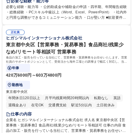
当者として業務を覚えていただき、ゆくゆくはリーダーやマネージャーポ
必要な経験・能力等
ジションとして活躍いただくことを期待しています。 【総務・人事グルー
必要な経験・能力等 ・公的助成金や補助金の申請・四半期、年間報告経験
プの業務内容】 ・人事制度関連 ・採用活動 ・教育研修の企画、実行 ・勤
・総務経験 ・PCスキル中級以上（Word、Excel、PowerPoint） ・社内外
怠管理 ・官公庁への各種提出 ・法定の会議運営（評議員会、理事会） ・
と円滑な調整ができるコミュニケーション能力 ・口が堅い方 ■歓迎要件
コンプライアンス ・内部規程やルールの管理、整備、文書管理 ・契約関
・採用業務経験 ・英語に抵抗がない方 ・営業経験 学歴・資格 学歴：大学
連 ・衛生管理 ・防災関連・公的助成金の管理・オフィス、ファシリティ
院 大学 高専 短大 専修学校 高校 語学力： 資格：
管理 ・福利厚生関連 ・職員からの問合せ、相談対応 ・その他日常の総務
正社員
ヒガシマルインターナショナル株式会社
業務全般 募集職種 【東京／文京区】公益財団法人の総務人事業務／年間
休日125日
東京都中央区【営業事務・貿易事務】食品商社/残業少
なめ/リモート等相談可 営業事務
食品の加工・販売を行っている当社にて、営業事務・貿易事務をお任せいたします。営業
社員のサポートポジションとして、受発注から海外工場との調整まで幅広く対応し、当社
事業の根幹を支えていただきます。
年俸
420万6000円～603万4800円
勤務地
東京都中央区
年間休日120日以上
月平均残業時間20時間以内
転勤なし
英語
退職金あり
在宅OK
交通費支給
駅近5分以内
土日祝休み
仕事の内容
企業名 ヒガシマルインターナショナル株式会社 求人名 東京都中央区【営
業事務・貿易事務】食品商社/残業少なめ/リモート等相談可 仕事の内容 食
品の加工・販売を行っている当社にて、営業事務・貿易事務をお任せいた