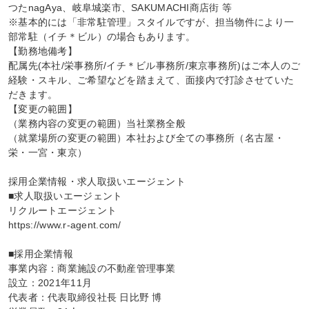
つたnagAya、岐阜城楽市、SAKUMACHI商店街 等

※基本的には「非常駐管理」スタイルですが、担当物件により一
部常駐（イチ＊ビル）の場合もあります。

【勤務地備考】

配属先(本社/栄事務所/イチ＊ビル事務所/東京事務所)はご本人のご
経験・スキル、ご希望などを踏まえて、面接内で打診させていた
だきます。

【変更の範囲】

（業務内容の変更の範囲）当社業務全般

（就業場所の変更の範囲）本社および全ての事務所（名古屋・
栄・一宮・東京）

採用企業情報・求人取扱いエージェント

■求人取扱いエージェント

リクルートエージェント

https://www.r-agent.com/

■採用企業情報

事業内容：商業施設の不動産管理事業

設立：2021年11月

代表者：代表取締役社長 日比野 博
