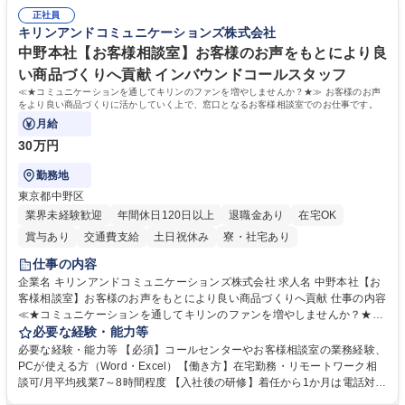
常に改善を目指す風土のため、安心して業務に取り組んでいただけます。
により、キーエンスの付加価値向上に貢献します。ベースの定型業務に加
募集職種 【大阪・京都・滋賀】営業事務 ※未経験可
正社員
えて、お客様や社員の状況に合わせ、能動的なサポート、改善の動きも期
キリンアンドコミュニケーションズ株式会社
待され。組織を支えるスペシャリストとして、チームに貢献し、結果的に
社員から頼られる存在になることができます。平均19:30の退勤以降の業
中野本社【お客様相談室】お客様のお声をもとにより良
務の持ち帰りも禁止されており、メリハリのある働き方となります。 学
い商品づくりへ貢献 インバウンドコールスタッフ
歴・資格 学歴：大学院 大学 高専 短大 語学力： 資格：
≪★コミュニケーションを通してキリンのファンを増やしませんか？★≫ お客様のお声
をより良い商品づくりに活かしていく上で、窓口となるお客様相談室でのお仕事です。
月給
30万円
勤務地
東京都中野区
業界未経験歓迎
年間休日120日以上
退職金あり
在宅OK
賞与あり
交通費支給
土日祝休み
寮・社宅あり
仕事の内容
企業名 キリンアンドコミュニケーションズ株式会社 求人名 中野本社【お
客様相談室】お客様のお声をもとにより良い商品づくりへ貢献 仕事の内容
≪★コミュニケーションを通してキリンのファンを増やしませんか？★≫
お客様のお声をより良い商品づくりに活かしていく上で、窓口となるお客
必要な経験・能力等
様相談室でのお仕事です。 日々お客様からいただくキリングループへのご
必要な経験・能力等 【必須】コールセンターやお客様相談室の業務経験、
意見を、企業活動に活かしています。お客様からの声に迅速かつ誠意をも
PCが使える方（Word・Excel）【働き方】在宅勤務・リモートワーク相
って対応、情報提供するとともにグループ内活動に反映しています。 【具
談可/月平均残業7～8時間程度 【入社後の研修】着任から1か月は電話対応
体的には】電話応対、メール、お手紙対応、ご指摘品調査報告書作成、有
のOJTを中心に実施し、電話対応に慣れた段階でメール・手紙のOJTを実