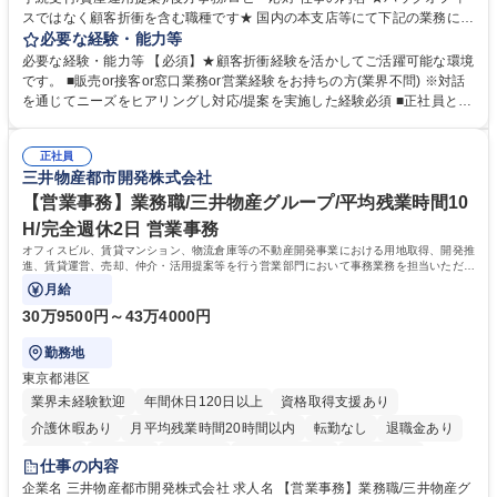
スではなく顧客折衝を含む職種です★ 国内の本支店等にて下記の業務に従
事していただきます。 ■窓口/後方/ロビーにて事務手続等の受付・オペレ
必要な経験・能力等
ーション、お客様対応 ■窓口にて、ご来店された個人のお客様に対して金
必要な経験・能力等 【必須】★顧客折衝経験を活かしてご活躍可能な環境
融商品のご提案 ■効率的な事務運用の検討・構築等 ≪業務紹介：ご応募前
です。 ■販売or接客or窓口業務or営業経験をお持ちの方(業界不問) ※対話
に必ずご覧ください≫ ※記事 https://www.mysite.bk.mufg.jp/career/circle/
を通じてニーズをヒアリングし対応/提案を実施した経験必須 ■正社員とし
article17/ ※動画 https://youtu.be/H-S7HaJqqbg 募集職種 【東京都】本支
ての就業経験1年以上 【歓迎】■金融業界での就業経験■銀行での預金為替
店の窓口業務(事務手続受付/資産運用提案)/後方事務/ロビー応対
事務経験 ■金融商品の提案・販売経験 ≪魅力≫研修やOJT環境が整ってい
正社員
るので安心して入行いただけます。 幅広いキャリアの選択肢があり、公募
三井物産都市開発株式会社
や社内副業等を活用し、 一人ひとりが挑戦できるカルチャーが浸透してい
ます。 学歴・資格 学歴：大学院 大学 高専 短大 専修学校 高校 語学力：
【営業事務】業務職/三井物産グループ/平均残業時間10
資格：
H/完全週休2日 営業事務
オフィスビル、賃貸マンション、物流倉庫等の不動産開発事業における用地取得、開発推
進、賃貸運営、売却、仲介・活用提案等を行う営業部門において事務業務を担当いただき
ます。
月給
30万9500円～43万4000円
勤務地
東京都港区
業界未経験歓迎
年間休日120日以上
資格取得支援あり
介護休暇あり
月平均残業時間20時間以内
転勤なし
退職金あり
在宅OK
賞与あり
育休あり
完全週休2日制
交通費支給
仕事の内容
駅近5分以内
土日祝休み
寮・社宅あり
企業名 三井物産都市開発株式会社 求人名 【営業事務】業務職/三井物産グ