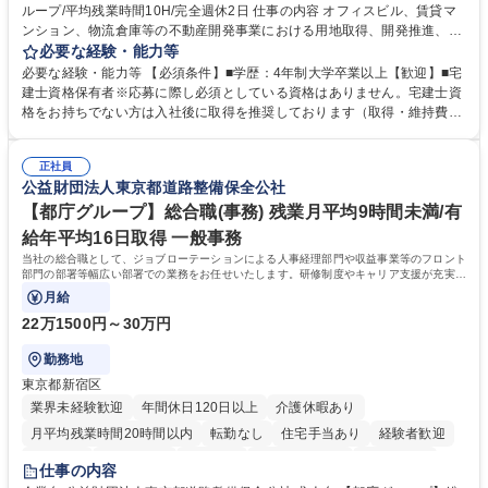
ループ/平均残業時間10H/完全週休2日 仕事の内容 オフィスビル、賃貸マ
ンション、物流倉庫等の不動産開発事業における用地取得、開発推進、賃
貸運営、売却、仲介・活用提案等を行う営業部門において事務業務を担当
必要な経験・能力等
いただきます。 【詳細】・契約書管理、契約書製本、捺印対応、ファイリ
必要な経験・能力等 【必須条件】■学歴：4年制大学卒業以上【歓迎】■宅
ング、登記簿取得、調書取得・支払業務（各種費用支払、支払管理、請
建士資格保有者※応募に際し必須としている資格はありません。宅建士資
求・支払データ登録、取引先マスター申請対応）・予算作成及び予実管
格をお持ちでない方は入社後に取得を推奨しております（取得・維持費用
理・各種稟議書、報告書作成業務・各種台帳管理、交際費・会議費支払報
の一部補助あり） 【求める人物像】 ・向学心豊かで、主体的に行動でき
告書作成及び月次管理・部内総務庶務全般 など※※配属先によっては上記
る方。 ・社内外の多様な関係者と協調して業務を進められるコミュニケー
の他に担当頂く業務が発生する場合があります。 募集職種 【営業事務】
正社員
ション力がある方。 ・チャレンジを厭わず、粘り強く業務に取り組める
公益財団法人東京都道路整備保全公社
業務職/三井物産グループ/平均残業時間10H/完全週休2日
方。多様な関係者と謙虚に信頼関係を構築でき、期限を意識したスケジュ
ール管理が出来る方。※将来的に他部署（営業部門、コーポレート部門）
【都庁グループ】総合職(事務) 残業月平均9時間未満/有
へのジョブローテーションの可能性があります。 学歴・資格 学歴：大学
給年平均16日取得 一般事務
院 大学 語学力： 資格：宅地建物取引士
当社の総合職として、ジョブローテーションによる人事経理部門や収益事業等のフロント
部門の部署等幅広い部署での業務をお任せいたします。研修制度やキャリア支援が充実し
ております！ ※下記業務詳細
月給
22万1500円～30万円
勤務地
東京都新宿区
業界未経験歓迎
年間休日120日以上
介護休暇あり
月平均残業時間20時間以内
転勤なし
住宅手当あり
経験者歓迎
研修あり
退職金あり
賞与あり
完全週休2日制
交通費支給
仕事の内容
駅近5分以内
資格取得手当あり
食事補助あり