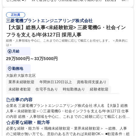
チャリングおよび商談創出/CRMを活用した顧客情報の管理・分析/マーケ
SaaS企業での営業またはインサイドセールス経験 ・製造業向けの営業経
ティング施策と連携したフォローアップ/商談化率向上に向けた改善提案・
験 ・オフライン・オンラインセミナー登壇経験 ・マーケティング施策の
実行/フィールドセールスへの案件連携 募集職種 ★【未経験歓迎】AIで製
正社員
企画・実行経験 ・CRM・リードナーチャリングに関する知見 ・データを
三菱電機プラントエンジニアリング株式会社
造業の未来を変えるインサイドセールス
もとに営業プロセスを改善した経験 学歴・資格 学歴：大学院 大学 高専 短
大 専修学校 高校 語学力： 資格：
【大阪】総務人事<未経験歓迎> 三菱電機G・社会イン
フラを支える/年休127日 採用人事
総務・人事領域を中心に、これまでのご経験に応じて幅広くお任せします。 ＜具体的に
は＞
月給
29万5000円～33万5000円
勤務地
大阪府大阪市北区
業界未経験歓迎
年間休日120日以上
資格取得支援あり
未経験者歓迎
住宅手当あり
時短勤務あり
経験者歓迎
退職金あり
在宅OK
賞与あり
完全週休2日制
交通費支給
仕事の内容
駅近5分以内
土日祝休み
服装自由
寮・社宅あり
食事補助あり
企業名 三菱電機プラントエンジニアリング株式会社 求人名 【大阪】総務
人事＜未経験歓迎＞◇三菱電機G・社会インフラを支える/年休127日 仕事
の内容 総務・人事領域を中心に、これまでのご経験に応じて幅広くお任せ
します。 ＜具体的には＞ ・総務/人事労務（給与・社保・勤怠管理など）
必要な経験・能力等
・採用・教育研修 ・福利厚生運用 など ※基本的には事務所勤務ですが、
必要な経験・能力等 ＜職種未経験歓迎・業界未経験歓迎＞ ～総務、人事
採用や教育等の業務内容により、関西圏以外への日帰り・宿泊を伴う国内
のご経験が無い方でも、意欲のある方であれば未経験OK～ ■歓迎条件：総