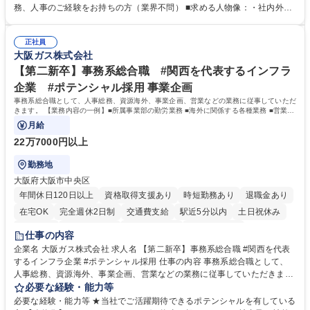
出張もございます。 ※担当業務を持ちつつ、お互いに助け合いながら、総
務、人事のご経験をお持ちの方（業界不問） ■求める人物像：・社内外の
務部という組織として協力しながら進める体制です。 募集職種 【大阪】
関係各部門との調整を率先して行い、業務を円滑に遂行できる協調性やコ
総務人事＜未経験歓迎＞◇三菱電機G・社会インフラを支える/年休127日
ミュニケーション能力を持っている方 ・人事総務領域に興味がありゼネラ
正社員
リスト志向をお持ちの方 学歴・資格 学歴：大学院 大学 語学力： 資格：
大阪ガス株式会社
【第二新卒】事務系総合職 #関西を代表するインフラ
企業 #ポテンシャル採用 事業企画
事務系総合職として、人事総務、資源海外、事業企画、営業などの業務に従事していただ
きます。 【業務内容の一例】■所属事業部の勤労業務 ■海外に関係する各種業務 ■営業部
門の企画スタッフ、ルート営業
月給
22万7000円以上
勤務地
大阪府大阪市中央区
年間休日120日以上
資格取得支援あり
時短勤務あり
退職金あり
在宅OK
完全週休2日制
交通費支給
駅近5分以内
土日祝休み
服装自由
第二新卒歓迎
寮・社宅あり
食事補助あり
仕事の内容
企業名 大阪ガス株式会社 求人名 【第二新卒】事務系総合職 #関西を代表
するインフラ企業 #ポテンシャル採用 仕事の内容 事務系総合職として、
人事総務、資源海外、事業企画、営業などの業務に従事していただきま
す。 【業務内容の一例】■所属事業部の勤労業務 ■海外に関係する各種業
必要な経験・能力等
務 ■営業部門の企画スタッフ、ルート営業 【キャリアパス】入社後の配属
必要な経験・能力等 ★当社でご活躍期待できるポテンシャルを有している