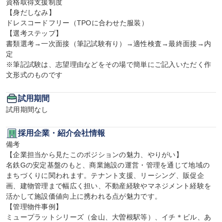
資格取得支援制度

【身だしなみ】

ドレスコードフリー（TPOに合わせた服装）

【選考ステップ】

書類選考→一次面接（筆記試験有り）→適性検査→最終面接→内
定

※筆記試験は、志望理由などをその場で簡単にご記入いただく作
文形式のものです
試用期間
試用期間なし
採用企業・紹介会社情報
備考

【企業担当から見たこのポジションの魅力、やりがい】

名鉄Gの安定基盤のもと、商業施設の運営・管理を通じて地域の
まちづくりに関われます。テナント支援、リーシング、販促企
画、建物管理まで幅広く担い、不動産経験やマネジメント経験を
活かして施設価値向上に携われる点が魅力です。

【管理物件事例】

ミュープラットシリーズ（金山、大曽根駅等）、イチ＊ビル、あ