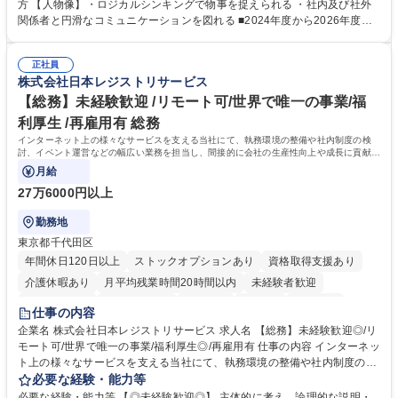
ポジションで一定期間ご活躍頂いた後、本人の適性及び将来のキャリアを
方 【人物像】・ロジカルシンキングで物事を捉えられる ・社内及び社外
鑑みてジョブローテーションを行います。 【育成】OJTでの現場育成や研
関係者と円滑なコミュニケーションを図れる ■2024年度から2026年度ま
修カリキュラムを通じて、Daigasグループの業務で必要となる知識につい
での3ヵ年を対象とする「Daigasグループ中期経営計画2026」を策定しま
て学んでいただきます。 募集職種 【第二新卒】事務系総合職 #関西を代
した。https://www.osakagas.co.jp/company/press/pr2024/1777576_564
表するインフラ企業 #ポテンシャル採用
正社員
72.html ■エネルギーセキュリティの不安定化や気候変動による自然災害の
株式会社日本レジストリサービス
甚大化など、これまで以上に社会課題解決の重要性が高まっています。
「未来の日常」の創造に向けて持続可能な社会の実現に貢献してまいりま
【総務】未経験歓迎 /リモート可/世界で唯一の事業/福
す。 学歴・資格 学歴：大学院 大学 語学力： 資格：
利厚生 /再雇用有 総務
インターネット上の様々なサービスを支える当社にて、執務環境の整備や社内制度の検
討、イベント運営などの幅広い業務を担当し、間接的に会社の生産性向上や成長に貢献し
ている部署です。
月給
27万6000円以上
勤務地
東京都千代田区
年間休日120日以上
ストックオプションあり
資格取得支援あり
介護休暇あり
月平均残業時間20時間以内
未経験者歓迎
住宅手当あり
時短勤務あり
研修あり
在宅OK
賞与あり
仕事の内容
完全週休2日制
交通費支給
駅近5分以内
土日祝休み
服装自由
企業名 株式会社日本レジストリサービス 求人名 【総務】未経験歓迎◎/リ
モート可/世界で唯一の事業/福利厚生◎/再雇用有 仕事の内容 インターネッ
ト上の様々なサービスを支える当社にて、執務環境の整備や社内制度の検
討、イベント運営などの幅広い業務を担当し、間接的に会社の生産性向上
必要な経験・能力等
や成長に貢献している部署です。 会社の全メンバーが安心して長く成果を
必要な経験・能力等 【◎未経験歓迎◎】 主体的に考え、論理的な説明・