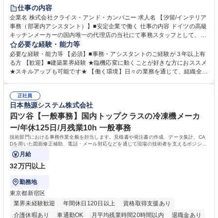
育休あり
完全週休2日制
インセンティブあり
交通費支給
仕事の内容
駅近5分以内
土日祝休み
企業名 株式会社クライス・アンド・カンパニー 求人名 【汐留/インテリア
事務（部署内アシスタント）】■安定企業で働く 仕事の内容 ドイツの高級
キッチンメーカーの国内唯一の代理店の当社にて事務スタッフとして、部
署内の事務業務全般をお任せいたします。 裁量を持って働いていただける
必要な経験・能力等
ため、スキルアップも可能です。 【部署内の事務業務全般】 ■サンプルの
必要な経験・能力等 【必須】■事務・アシスタントのご経験が３年以上有
仕分け・整理 ■電話応対 ■書類作成（会議資料、お客様宛請求書、支払書
る方 【歓迎】■建築業界経験 ★臨機応変に動くことが好きな方におススメ
類を取りまとめて経理へ提出等） ■ショールームアテンド・運営・予約業
★スキルアップも可能です★ 【働く環境】日々の業務を通じて、組織全体
務 ■広報・PR業務のアシスタント（SNS投稿補助、資料作成など） ■納品
のサポートを行い、成果を実感できる仕事です。また、コミュニケーショ
時の取扱説明書作成・送付（キッチン、機器等の商品） 募集職種 【汐留/
ンスキルや問題解決能力が磨かれ、キャリアアップのチャンスも豊富。チ
インテリア事務（部署内アシスタント）】■安定企業で働く
正社員
ームとの協力や新しいアイデアを活かす場もあり、やりがいを感じながら
日本熱源システム株式会社
働けます。 【歓迎】 ■インテリアの業界のご経験が有る方■PCの作業に慣
れている方 学歴・資格 学歴：大学院 大学 高専 短大 専修学校 語学力： 資
四ツ谷【一般事務】国内トップクラスの冷凍機メーカ
格：
ー/年休125日/月残業10h 一般事務
技術部門における事務作業全般を担当します。見積書や発注書の作成、データ集計、CA
Dを用いた図面修正補助、電話・メール対応などを通じて現場の技術者を支えるポジショ
ンです。
月給
32万円以上
勤務地
東京都新宿区
業界未経験歓迎
年間休日120日以上
資格取得支援あり
介護休暇あり
車通勤OK
月平均残業時間20時間以内
退職金あり