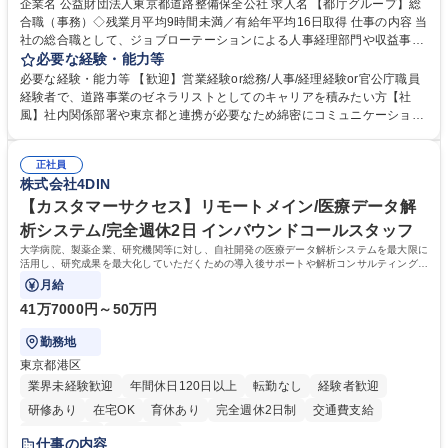
企業名 公益財団法人東京都道路整備保全公社 求人名 【都庁グループ】総
合職（事務）◇残業月平均9時間未満／有給年平均16日取得 仕事の内容 当
社の総合職として、ジョブローテーションによる人事経理部門や収益事業
等のフロント部門の部署等幅広い部署での業務をお任せいたします。研修
必要な経験・能力等
制度やキャリア支援が充実しております！ ※下記業務詳細 【業務詳細】■
必要な経験・能力等 【歓迎】営業経験or総務/人事/経理経験or官公庁職員
管理部門：広報、人事、経理など当公社の運営に係る管理業務 ■収益部
経験者で、道路事業のゼネラリストとしてのキャリアを積みたい方【社
門：駐車場の新規開拓、管理運営、新宿駅西口広場の「イベントコーナ
風】社内関係部署や東京都と連携が必要なため綿密にコミュニケーション
ー」などの管理運営 ■道路部門：整備の急がれる骨格幹線道路や木造住宅
を図っています。 【業務の魅力】■幅広く携われる：総合職（事務）で
密集地域の特定整備路線の用地取得、道路に関する普及啓発事業、都内の
は、駐車場の管理運営や道路用地の取得、公益財団法人の中枢を担う管理
道路施設や道路工事現場の見学ツアー事業 ※入社後は上記いずれかの部門
正社員
部門など多岐に渡る業務を経験できます。 ■様々なプロジェクト：駐車場
株式会社4DIN
へ配属。※業務内容変更の範囲：会社の定める業務 募集職種 【都庁グル
事業の他、新宿駅西口広場内に設置された照明を兼ねた広告「ブライトサ
ープ】総合職（事務）◇残業月平均9時間未満／有給年平均16日取得
イン」の管理運営を行うなど、事業収益を生み出す活動を積極的に行って
【カスタマーサクセス】リモートメイン/医療データ解
います。 学歴・資格 学歴：大学院 大学 高専 短大 専修学校 高校 語学力：
析システム/完全週休2日 インバウンドコールスタッフ
資格：
大学病院、製薬企業、研究機関等に対し、自社開発の医療データ解析システムを最大限に
活用し、研究成果を最大化していただくための導入後サポートや解析コンサルティング、
活用アドバイス業務等をお任せします。
月給
41万7000円～50万円
勤務地
東京都港区
業界未経験歓迎
年間休日120日以上
転勤なし
経験者歓迎
研修あり
在宅OK
育休あり
完全週休2日制
交通費支給
駅近5分以内
土日祝休み
仕事の内容