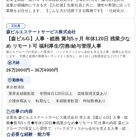
発揮できる環境を整えるために、毎日のメンテナンスや維持管理に加え、
提案が積極的にできる方 【入社後】先輩社員と共に、適性や希望に沿って
新たな施策検討を積極的に行っていただき、会社全体を巻き込み課題解決
業務をお任せします。 【こんな方が活躍できる職種です】 ・仕組化が好
を推進。 ・オフィス運営：執務環境の整備・物品管理・社内規定整備/改
き/得意・協働の姿勢を持っている・優先順位付け、マルチタスクが得意・
善・イベント企画/運営・非常時の対応 など、本人の希望や適性によって
様々な立場で物事を考えられる・定型業務だけでなく突発的な出来事にも
幅広い業務の体得が可能で、多様なキャリアパスを描くことも可能です。
正社員
対処できる・新しいことに興味関心がある 【魅力】■自己啓発支援：資格
森ビルエステートサービス株式会社
募集職種 【総務】未経験歓迎◎/リモート可/世界で唯一の事業/福利厚生◎/
取得や通信教育など費用の80%（年間25万円まで）を補助 ■住宅手当：家
再雇用有
賃の50%（月額7万円まで）を補助 学歴・資格 学歴：大学院 大学 語学
【森ビルG】人事・総務 賞与5ヶ月 年休120日 残業少な
力： 資格：
め リモート可 福利厚生/労務/給与管理人事
森ビルグループの安定した環境で、バックオフィスから会社を支える人事・総務をお任せ
します。 労務と総務の業務をバランスよく担当し、ゆくゆくは制度改定などのコア業務
にも挑戦できる、やりがいある環境です。
月給
26万2000円～36万4000円
勤務地
東京都港区
業界未経験歓迎
年間休日120日以上
資格取得支援あり
介護休暇あり
転勤なし
未経験者歓迎
時短勤務あり
経験者歓迎
退職金あり
在宅OK
賞与あり
育休あり
仕事の内容
完全週休2日制
交通費支給
長期歓迎
駅近5分以内
土日祝休み
企業名 森ビルエステートサービス株式会社 求人名 【森ビルG】人事・総
務◆賞与5ヶ月◆年休120日◆残業少なめ◆リモート可 仕事の内容 森ビル
グループの安定した環境で、バックオフィスから会社を支える人事・総務
をお任せします。 労務と総務の業務をバランスよく担当し、ゆくゆくは制
必要な経験・能力等