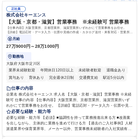
正社員
株式会社キーエンス
【大阪・京都・滋賀】営業事務 ※未経験可 営業事務
【仕事内容】大阪営業所、京都営業所、滋賀営業所いずれかにて営業事務をお任せ。
【詳細】電話応対・データ入力・伝票や見積の作成・カタログ送付・来客対応・営業所内
で発生する事務業務や業務改善をお任せ。
月給
27万9000円～28万1000円
勤務地
大阪府大阪市淀川区
業界未経験歓迎
年間休日120日以上
未経験者歓迎
退職金あり
賞与あり
育休あり
完全週休2日制
交通費支給
駅近5分以内
土日祝休み
仕事の内容
企業名 株式会社キーエンス 求人名 【大阪・京都・滋賀】営業事務 ※未経
験可 仕事の内容 【仕事内容】大阪営業所、京都営業所、滋賀営業所いず
れかにて営業事務をお任せ。 【詳細】電話応対・データ入力・伝票や見積
の作成・カタログ送付・来客対応・営業所内で発生する事務業務や業務改
必要な経験・能力等
善をお任せ。 【教育制度】ご入社後、育成担当とペアになりながらOJTに
必要な経験・能力等 【必須】■協調性を持って業務推進出来る方 ■改善案
て業務を覚えていただくことが可能です。業務システムがきちんと構築さ
を出しながら、主体的に業務を進めて行ける方 【過去のご入社事例】人材
れているため、スムーズに仕事に慣れることができる環境です。また、
派遣業界や保育業界等、メーカー以外、営業事務未経験者の入社実績有
「チームで成果を出す文化」があり、良いやり方を積極的に共有しながら
【当社の事務職について】単なる事務ではなく主体性を発揮したサポート