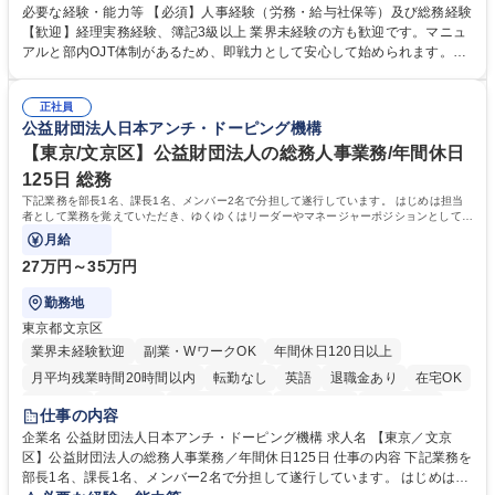
度改定などのコア業務にも挑戦できる、やりがいある環境です。 ■勤怠管
必要な経験・能力等 【必須】人事経験（労務・給与社保等）及び総務経験
理、給与計算、社会保険手続き、年末調整等の労務管理全般 ■入退社手続
【歓迎】経理実務経験、簿記3級以上 業界未経験の方も歓迎です。マニュ
き、社内規定の改定や人事制度改定などのコア業務 ■社内イベントの企画
アルと部内OJT体制があるため、即戦力として安心して始められます。
運営やその他総務業務全般 ※労務と総務を1：1の割合でお任せ。 入社後
【魅力・やりがい】森ビルGの安定基盤で労務から総務まで幅広く携われ
は部内のOJTを中心に、あなたの経験に合わせて不足している部分はいつ
ます。定型業務に留まらず、社内規定や人事制度の改定など会社のコア業
でも質問・相談できる環境が整っているため、安心して成長できます。 募
正社員
務に挑戦できるため、自身の成長と組織への貢献度をダイレクトに実感で
公益財団法人日本アンチ・ドーピング機構
集職種 【森ビルG】人事・総務◆賞与5ヶ月◆年休120日◆残業少なめ◆
きます。 残業少なめ、週1日リモート可など、ワークライフバランスを保
リモート可
ち長期活躍できる環境です。 「これまでの幅広い経験を活かし、長期的な
【東京/文京区】公益財団法人の総務人事業務/年間休日
キャリアを築きたい」という前向きな意欲と挑戦を全力で応援します。 学
125日 総務
歴・資格 学歴：大学院 大学 高専 短大 専修学校 高校 語学力： 資格：日商
下記業務を部長1名、課長1名、メンバー2名で分担して遂行しています。 はじめは担当
簿記検定1級 日商簿記検定2級 日商簿記検定3級
者として業務を覚えていただき、ゆくゆくはリーダーやマネージャーポジションとして活
躍いただくことを期待しています。
月給
27万円～35万円
勤務地
東京都文京区
業界未経験歓迎
副業・WワークOK
年間休日120日以上
月平均残業時間20時間以内
転勤なし
英語
退職金あり
在宅OK
賞与あり
育休あり
完全週休2日制
交通費支給
土日祝休み
仕事の内容
食事補助あり
企業名 公益財団法人日本アンチ・ドーピング機構 求人名 【東京／文京
区】公益財団法人の総務人事業務／年間休日125日 仕事の内容 下記業務を
部長1名、課長1名、メンバー2名で分担して遂行しています。 はじめは担