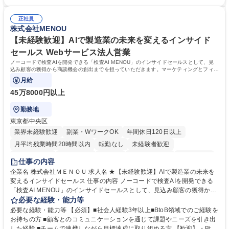
ます。 ・将来的な広がり：総務・採用・教育・税務対応・経営企画等。
者は早期にご活躍いただけます。 ■チームで仕事を推進できる方■将来は
★メンバーがマンツーマンで丁寧に教えるため、ご経験が浅くても安心！
マネジメント職として活躍したい 【尚可】■人事、労務、採用、教育業務
幅広く経験を積みたい意欲がある方に最適な環境です。 募集職種 【総
正社員
のご経験 ■労務管理（給与計算・社会保険手続き・勤怠管理など）の経験
株式会社MENOU
務・人事】未経験歓迎/日立グループ/組織運営を支えるゼネラリストを目
■衛生管理者の資格をお持ちの方 学歴・資格 学歴：大学院 大学 高専 短大
指す
専修学校 高校 語学力： 資格：
【未経験歓迎】AIで製造業の未来を変えるインサイド
セールス Webサービス法人営業
ノーコードで検査AIを開発できる「検査AI MENOU」のインサイドセールスとして、見
込み顧客の獲得から商談機会の創出までを担っていただきます。マーケティングとフィー
ルドセールスをつなぐ役割として、
月給
45万8000円以上
勤務地
東京都中央区
業界未経験歓迎
副業・WワークOK
年間休日120日以上
月平均残業時間20時間以内
転勤なし
未経験者歓迎
時短勤務あり
経験者歓迎
在宅OK
完全週休2日制
交通費支給
仕事の内容
駅近5分以内
土日祝休み
服装自由
企業名 株式会社ＭＥＮＯＵ 求人名 ★【未経験歓迎】AIで製造業の未来を
変えるインサイドセールス 仕事の内容 ノーコードで検査AIを開発できる
「検査AI MENOU」のインサイドセールスとして、見込み顧客の獲得から
商談機会の創出までを担っていただきます。マーケティングとフィールド
必要な経験・能力等
セールスをつなぐ役割として、 適切なタイミングで顧客とコミュニケーシ
必要な経験・能力等 【必須】■社会人経験3年以上■BtoB領域でのご経験を
ョンを取りながら、受注につながる商談機会の最大化を目指します。 【具
お持ちの方 ■顧客とのコミュニケーションを通じて課題やニーズを引き出
体的な仕事内容】 リードへの電話・メールによるアプローチ/リードナー
した経験 ■チームで連携しながら目標達成に取り組める方 【歓迎】・BtoB