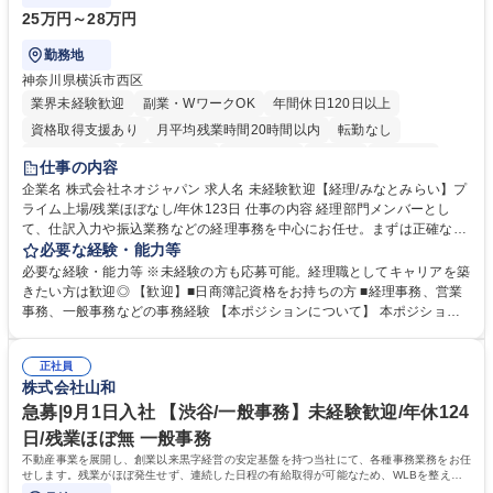
25万円～28万円
勤務地
神奈川県横浜市西区
業界未経験歓迎
副業・WワークOK
年間休日120日以上
資格取得支援あり
月平均残業時間20時間以内
転勤なし
未経験者歓迎
時短勤務あり
退職金あり
在宅OK
賞与あり
仕事の内容
完全週休2日制
交通費支給
駅近5分以内
土日祝休み
服装自由
企業名 株式会社ネオジャパン 求人名 未経験歓迎【経理/みなとみらい】プ
ライム上場/残業ほぼなし/年休123日 仕事の内容 経理部門メンバーとし
寮・社宅あり
て、仕訳入力や振込業務などの経理事務を中心にお任せ。まずは正確な入
力・確認業務からスタートし、既存メンバーと一緒に業務を進めながら段
必要な経験・能力等
階的に経理知識を身につけていただきます。 【具体的には】 ■社内稟議に
必要な経験・能力等 ※未経験の方も応募可能。経理職としてキャリアを築
基づく仕訳入力 ■月末の振込業務 ■明細作成 ■伝票処理、記帳業務 ■既存
きたい方は歓迎◎ 【歓迎】■日商簿記資格をお持ちの方 ■経理事務、営業
メンバーの業務サポート 【将来的には】 ■月次決算補助 ■四半期・年次決
事務、一般事務などの事務経験 【本ポジションについて】 本ポジション
算補助 ■有価証券報告書など開示資料作成補助 ■海外子会社を含む連結決
の魅力は、プライム上場企業の経理部門で、未経験から経理キャリアをス
算補助 ※3～5年程度を目安に、徐々に決算業務へ業務範囲を広げていく
タートできる点です。まずは仕訳入力や振込業務など基礎的な業務から担
想定です。 募集職種 未経験歓迎【経理/みなとみらい】プライム上場/残業
正社員
当し、3～5年をかけて月次決算・四半期決算・開示資料作成補助などへス
株式会社山和
ほぼなし/年休123日
テップアップできます。また、残業は通常月ほぼなく、決算月でも10時間
未満のため、無理なく経理として専門性を身につけられる環境です。 学
急募|9月1日入社 【渋谷/一般事務】未経験歓迎/年休124
歴・資格 学歴：大学院 大学 高専 短大 専修学校 高校 語学力： 資格：日商
日/残業ほぼ無 一般事務
簿記検定1級 日商簿記検定2級
不動産事業を展開し、創業以来黒字経営の安定基盤を持つ当社にて、各種事務業務をお任
せします。残業がほぼ発生せず、連続した日程の有給取得が可能なため、WLBを整えた
い方にお勧めの環境です！