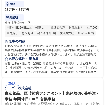
対応や書類発送等を担当します。
月給
26万円～35万円
勤務地
神奈川県横浜市中区
年間休日120日以上
転勤なし
経験者歓迎
退職金あり
在宅OK
賞与あり
育休あり
完全週休2日制
交通費支給
駅近5分以内
土日祝休み
仕事の内容
企業名 全国共済神奈川県生活協同組合 求人名 横浜市【共済金支払事務】
金融保険業界経験歓迎/各種手当充実/転勤無 仕事の内容 共済事業を行って
いる当社にて、共済金支払事務をお任せいたします。共済金請求書類の受
付・内容確認・審査・データ入力のほか、加入者様や医療機関等からの問
必要な経験・能力等
い合わせ電話対応や書類発送等を担当します。 ■共済金請求書類の受付、
必要な経験・能力等 【必須】電話応対を伴う事務経験、および保険・共
内容確認、および共済金支払に関する審査・事務処理業務全般を担当 ■専
済・金融業界での実務経験をお持ちの方（2～4年程度）【尚可】生命保
用システムへのデータ入力、各種必要書類の作成・発送作業 ■加入者様や
険・損害保険・共済での勤務経験、事故受付や保険金・給付金支払業務経
医療機関等からの各種問い合わせに対する丁寧かつ迅速な電話応対 ■現場
験がある方 【求める人物像】■相手の立場に立った丁寧な対応ができる方
調査の対応および業務プロセスの改善活動 【業務内容の変更範囲】当社の
■チームワークを大切にし、素直に学べる方★外勤の保険営業から内勤事
指定する業務 募集職種 横浜市【共済金支払事務】金融保険業界経験歓迎/
正社員
務へのキャリアチェンジ希望者も大歓迎です！ 学歴・資格 学歴：大学院
ソーゴー株式会社
各種手当充実/転勤無
大学 高専 短大 専修学校 高校 語学力： 資格：
東京都品川区【営業アシスタント】未経験OK 受発注・
事務 年間休日130日 営業事務
樹脂板や建築資材などの販売・加工事業を行っている当社にて、営業アシスタント業務を