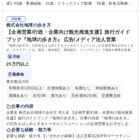
人社計画研究所社のグループ会社として、質の高いサービスと適性価格を
者】49歳：事務経験、32歳：ドラッグストア勤務、 58歳：飲食店勤務
武器に約20年受託戸数増加中です。https://www.gojin.co.jp/abt/abt_3.html
等：中途採用の9割が未経験者！ 【資格取得支援】■メンター制度■社内模
募集職種 未経験・ベテラン歓迎【お茶の水】マンション管理事務◎転勤
試や研修制度など充実！ ＊未資格者の8割以上が入社2年以内に資格を取
無/年休123日
正社員
得出来ております！ 【魅力】■フレックス制度、未経験からでも下限年収
株式会社地球の歩き方
を一律支給！ ■管理業務主任者資格取得後には50,000円/月の手当あり！
学歴・資格 学歴：大学院 大学 高専 短大 専修学校 高校 語学力： 資格：第
【企画営業/行政・企業向け観光推進支援】旅行ガイド
一種運転免許普通自動車
ブック『地球の歩き方』 広告/メディア法人営業
『地球の歩き方』の広告をはじめとするトータルソリューションの企画営業をお任せしま
す。クライアントは、観光（海外旅行、国内旅行、インバウンド）で地域や事業を推進し
たい国内外の行政や企業です。
月給
25万円以上
勤務地
東京都品川区
年間休日120日以上
介護休暇あり
転勤なし
時短勤務あり
退職金あり
在宅OK
賞与あり
完全週休2日制
交通費支給
駅近5分以内
土日祝休み
仕事の内容
企業名 株式会社地球の歩き方 求人名 【企画営業/行政・企業向け観光推進
支援】旅行ガイドブック『地球の歩き方』 仕事の内容 『地球の歩き方』
の広告をはじめとするトータルソリューションの企画営業をお任せしま
す。クライアントは、観光（海外旅行、国内旅行、インバウンド）で地域
必要な経験・能力等
や事業を推進したい国内外の行政や企業です。 【業務詳細】■『地球の歩
必要な経験・能力等 【いずれかの経験】法人営業/広告/PR/マーケティン