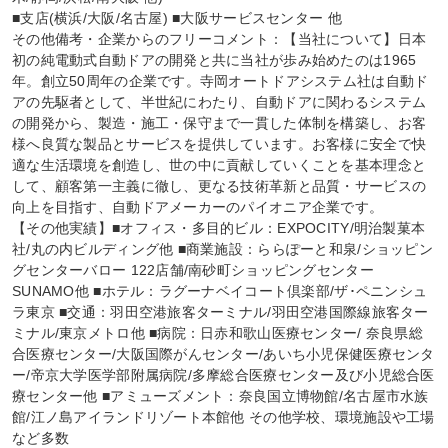
■支店(横浜/大阪/名古屋) ■大阪サービスセンター 他

その他備考・企業からのフリーコメント：【当社について】日本
初の純電動式自動ドアの開発と共に当社が歩み始めたのは1965
年。創立50周年の企業です。寺岡オートドアシステム社は自動ド
アの先駆者として、半世紀にわたり、自動ドアに関わるシステム
の開発から、製造・施工・保守まで一貫した体制を構築し、お客
様へ良質な製品とサービスを提供しています。お客様に安全で快
適な生活環境を創造し、世の中に貢献していくことを基本理念と
して、顧客第一主義に徹し、更なる技術革新と品質・サービスの
向上を目指す、自動ドアメーカーのパイオニア企業です。

【その他実績】■オフィス・多目的ビル：EXPOCITY/明治製菓本
社/丸の内ビルディング他 ■商業施設：ららぽーと和泉/ショッピン
グセンターバロー 122店舗/南砂町ショッピングセンター
SUNAMO他 ■ホテル：ラグーナベイコート倶楽部/ザ･ペニンシュ
ラ東京 ■交通：羽田空港旅客ターミナル/羽田空港国際線旅客ター
ミナル/東京メトロ他 ■病院：日赤和歌山医療センター/ 奈良県総
合医療センター/大阪国際がんセンター/あいち小児保健医療センタ
ー/帝京大学医学部附属病院/多摩総合医療センター及び小児総合医
療センター他 ■アミューズメント：奈良国立博物館/名古屋市水族
館/江ノ島アイランドリゾート本館他 その他学校、環境施設や工場
など多数
