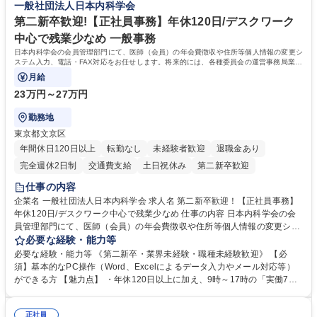
一般社団法人日本内科学会
第二新卒歓迎!【正社員事務】年休120日/デスクワーク
中心で残業少なめ 一般事務
日本内科学会の会員管理部門にて、医師（会員）の年会費徴収や住所等個人情報の変更シ
ステム入力、電話・FAX対応をお任せします。将来的には、各種委員会の運営事務局業務
などにも幅広く携わっていただきます。
月給
23万円～27万円
勤務地
東京都文京区
年間休日120日以上
転勤なし
未経験者歓迎
退職金あり
完全週休2日制
交通費支給
土日祝休み
第二新卒歓迎
仕事の内容
企業名 一般社団法人日本内科学会 求人名 第二新卒歓迎！【正社員事務】
年休120日/デスクワーク中心で残業少なめ 仕事の内容 日本内科学会の会
員管理部門にて、医師（会員）の年会費徴収や住所等個人情報の変更シス
テム入力、電話・FAX対応をお任せします。将来的には、各種委員会の運
必要な経験・能力等
営事務局業務などにも幅広く携わっていただきます。 【会員管理・データ
必要な経験・能力等 《第二新卒・業界未経験・職種未経験歓迎》 【必
入力業務】 ・医師（会員）の住所変更、個人情報のシステム登録・更新
須】基本的なPC操作（Word、Excelによるデータ入力やメール対応等）
・年会費の徴収管理や入金データの照合確認 【問い合わせ対応】 ・会員
ができる方 【魅力点】 ・年休120日以上に加え、9時～17時の「実働7時
（医師）からの電話、FAX、ネット申請に伴う相談受付 ・複雑な案件のへ
間勤務」で残業も少なくワークライフバランスは抜群です。 【将来的な業
のエスカレーション・連携対応 募集職種 第二新卒歓迎！【正社員事務】
務（各種委員会運営）】 ・学会内における各種委員会のスケジュール調
年休120日/デスクワーク中心で残業少なめ
正社員