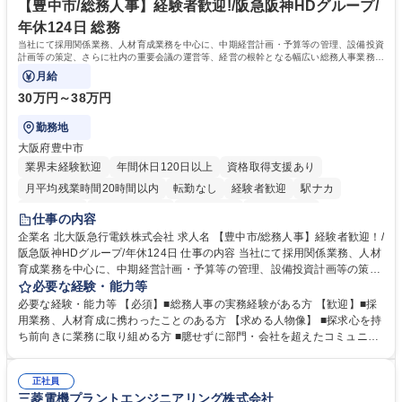
指す
専修学校 高校 語学力： 資格：
【豊中市/総務人事】経験者歓迎!/阪急阪神HDグループ/
年休124日 総務
当社にて採用関係業務、人材育成業務を中心に、中期経営計画・予算等の管理、設備投資
計画等の策定、さらに社内の重要会議の運営等、経営の根幹となる幅広い総務人事業務全
般を担当していただきます。
月給
30万円～38万円
勤務地
大阪府豊中市
業界未経験歓迎
年間休日120日以上
資格取得支援あり
月平均残業時間20時間以内
転勤なし
経験者歓迎
駅ナカ
退職金あり
完全週休2日制
交通費支給
駅近5分以内
仕事の内容
土日祝休み
服装自由
昼食補助あり
食事補助あり
企業名 北大阪急行電鉄株式会社 求人名 【豊中市/総務人事】経験者歓迎！/
阪急阪神HDグループ/年休124日 仕事の内容 当社にて採用関係業務、人材
育成業務を中心に、中期経営計画・予算等の管理、設備投資計画等の策
定、さらに社内の重要会議の運営等、経営の根幹となる幅広い総務人事業
必要な経験・能力等
務全般を担当していただきます。 【主な業務内容】 ■採用関係業務および
必要な経験・能力等 【必須】■総務人事の実務経験がある方 【歓迎】■採
人材育成(社員研修)業務の推進 ■中期経営計画および予算等の管理 ■設備
用業務、人材育成に携わったことのある方 【求める人物像】 ■探求心を持
投資計画等の策定 ■社内の重要会議の運営 ■その他総務人事業務全般 【入
ち前向きに業務に取り組める方 ■臆せずに部門・会社を超えたコミュニケ
社後】入社後は採用や育成をメインに担当し将来的には経営根幹に関わる
ーションの取れる方 ■自分で考えて行動のできる方 ■第二の創業期を迎え
総務人事業務全般へ幅広く従事していただきます。 募集職種 【豊中市/総
る当社で組織の次代を担うネクスト人材として長期的に成長したい方 ■周
務人事】経験者歓迎！/阪急阪神HDグループ/年休124日
正社員
囲のメンバーと協調しつつ主体性を持って能動的に業務を推進できる方 学
三菱電機プラントエンジニアリング株式会社
歴・資格 学歴：大学院 大学 高専 短大 専修学校 高校 語学力： 資格：