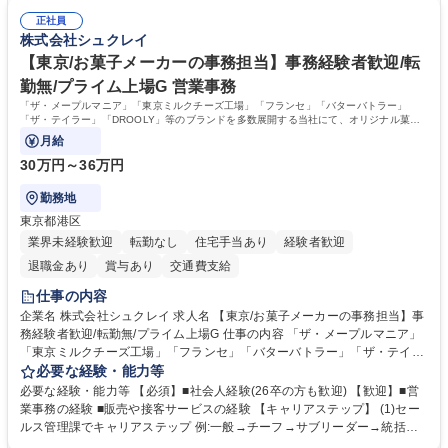
は部内のOJTを中心に、あなたの経験に合わせて不足している部分はいつ
ます。定型業務に留まらず、社内規定や人事制度の改定など会社のコア業
でも質問・相談できる環境が整っているため、安心して成長できます。 募
正社員
務に挑戦できるため、自身の成長と組織への貢献度をダイレクトに実感で
株式会社シュクレイ
集職種 【森ビルG】人事・総務◆賞与5ヶ月◆年休120日◆残業少なめ◆
きます。 残業少なめ、週1日リモート可など、ワークライフバランスを保
リモート可
ち長期活躍できる環境です。 「これまでの幅広い経験を活かし、長期的な
【東京/お菓子メーカーの事務担当】事務経験者歓迎/転
キャリアを築きたい」という前向きな意欲と挑戦を全力で応援します。 学
勤無/プライム上場G 営業事務
歴・資格 学歴：大学院 大学 高専 短大 専修学校 高校 語学力： 資格：日商
「ザ・メープルマニア」「東京ミルクチーズ工場」「フランセ」「バターバトラー」
簿記検定1級 日商簿記検定2級 日商簿記検定3級
「ザ・テイラー」「DROOLY」等のブランドを多数展開する当社にて、オリジナル菓子
ブランド商品の事務業務をお任せいたします。
月給
30万円～36万円
勤務地
東京都港区
業界未経験歓迎
転勤なし
住宅手当あり
経験者歓迎
退職金あり
賞与あり
交通費支給
仕事の内容
企業名 株式会社シュクレイ 求人名 【東京/お菓子メーカーの事務担当】事
務経験者歓迎/転勤無/プライム上場G 仕事の内容 「ザ・メープルマニア」
「東京ミルクチーズ工場」「フランセ」「バターバトラー」「ザ・テイラ
ー」「DROOLY」等のブランドを多数展開する当社にて、オリジナル菓子
必要な経験・能力等
ブランド商品の事務業務をお任せいたします。 【具体的な業務内容】 ■店
必要な経験・能力等 【必須】■社会人経験(26卒の方も歓迎) 【歓迎】■営
舗からの発注受付/PC入力業務 ■受電対応(社内/社外) ■商品のマスター登
業事務の経験 ■販売や接客サービスの経験 【キャリアステップ】 (1)セー
録 ■日々の売上抽出・報告 ■提携企業への書類送付業務 ■契約書管理業務
ルス管理課でキャリアステップ 例:一般→チーフ→サブリーダー→統括リ
■ホームページへの問い合わせ対応 など 募集職種 【東京/お菓子メーカー
ーダー→マネージャー (2)他ポジションへのキャリアも可能 ※過去、未経