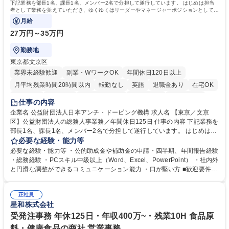
下記業務を部長1名、課長1名、メンバー2名で分担して遂行しています。 はじめは担当
者として業務を覚えていただき、ゆくゆくはリーダーやマネージャーポジションとして活
躍いただくことを期待しています。
月給
27万円～35万円
勤務地
東京都文京区
業界未経験歓迎
副業・WワークOK
年間休日120日以上
月平均残業時間20時間以内
転勤なし
英語
退職金あり
在宅OK
賞与あり
育休あり
完全週休2日制
交通費支給
土日祝休み
仕事の内容
食事補助あり
企業名 公益財団法人日本アンチ・ドーピング機構 求人名 【東京／文京
区】公益財団法人の総務人事業務／年間休日125日 仕事の内容 下記業務を
部長1名、課長1名、メンバー2名で分担して遂行しています。 はじめは担
当者として業務を覚えていただき、ゆくゆくはリーダーやマネージャーポ
必要な経験・能力等
ジションとして活躍いただくことを期待しています。 【総務・人事グルー
必要な経験・能力等 ・公的助成金や補助金の申請・四半期、年間報告経験
プの業務内容】 ・人事制度関連 ・採用活動 ・教育研修の企画、実行 ・勤
・総務経験 ・PCスキル中級以上（Word、Excel、PowerPoint） ・社内外
怠管理 ・官公庁への各種提出 ・法定の会議運営（評議員会、理事会） ・
と円滑な調整ができるコミュニケーション能力 ・口が堅い方 ■歓迎要件
コンプライアンス ・内部規程やルールの管理、整備、文書管理 ・契約関
・採用業務経験 ・英語に抵抗がない方 ・営業経験 学歴・資格 学歴：大学
連 ・衛生管理 ・防災関連・公的助成金の管理・オフィス、ファシリティ
院 大学 高専 短大 専修学校 高校 語学力： 資格：
管理 ・福利厚生関連 ・職員からの問合せ、相談対応 ・その他日常の総務
正社員
星和株式会社
業務全般 募集職種 【東京／文京区】公益財団法人の総務人事業務／年間
休日125日
受発注事務 年休125日・年収400万~・残業10H 食品原
料・健康食品の商社 営業事務