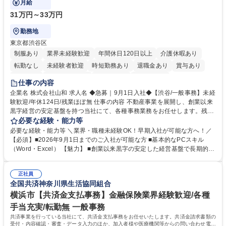
月給
31万円～33万円
勤務地
東京都渋谷区
制服あり
業界未経験歓迎
年間休日120日以上
介護休暇あり
転勤なし
未経験者歓迎
時短勤務あり
退職金あり
賞与あり
育休あり
完全週休2日制
交通費支給
土日祝休み
仕事の内容
企業名 株式会社山和 求人名 ◆急募｜9月1日入社◆【渋谷/一般事務】未経
験歓迎/年休124日/残業ほぼ無 仕事の内容 不動産事業を展開し、創業以来
黒字経営の安定基盤を持つ当社にて、各種事務業務をお任せします。残業
がほぼ発生せず、連続した日程の有給取得が可能なため、WLBを整えたい
必要な経験・能力等
方にお勧めの環境です！ 入社後はOJTを通じて丁寧に研修を行いますの
必要な経験・能力等 ＼業界・職種未経験OK！早期入社が可能な方へ！／
で、事務未経験の方でも安心して臨むことができます。 【業務詳細】■電
【必須】■2026年9月1日までのご入社が可能な方 ■基本的なPCスキル
話・来客対応 ■物件の鍵や社内の備品管理 ■データ入力や書類作成 ■契約
（Word・Excel） 【魅力】 ■創業以来黒字の安定した経営基盤で長期的に
書などのファイリング ■郵送物の仕訳・発送 など 募集職種 ◆急募｜9月1
安心して働ける環境 ■残業ほぼなしで働きやすさ抜群、プライベートとの
日入社◆【渋谷/一般事務】未経験歓迎/年休124日/残業ほぼ無
両立が可能 ■有給取得を積極的に推奨、年間10日程度の取得実績 ■1ヶ月
正社員
のOJTで業務を習得可能、未経験でもしっかりサポート 学歴・資格 学
全国共済神奈川県生活協同組合
歴：大学院 大学 高専 短大 語学力： 資格：
横浜市【共済金支払事務】金融保険業界経験歓迎/各種
手当充実/転勤無 一般事務
共済事業を行っている当社にて、共済金支払事務をお任せいたします。共済金請求書類の
受付・内容確認・審査・データ入力のほか、加入者様や医療機関等からの問い合わせ電話