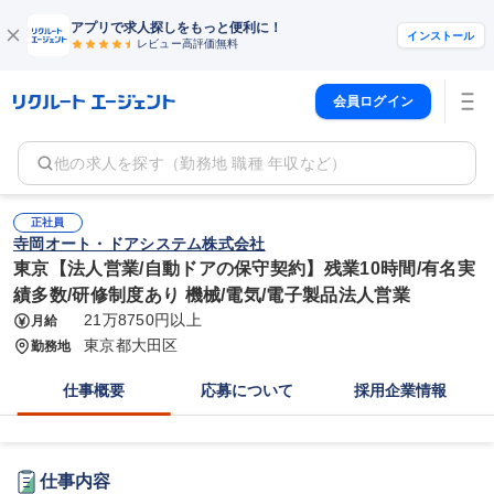
アプリで求人探しをもっと便利に！
インストール
レビュー高評価
無料
会員ログイン
他の求人を探す（勤務地 職種 年収など）
正社員
寺岡オート・ドアシステム株式会社
東京【法人営業/自動ドアの保守契約】残業10時間/有名実
績多数/研修制度あり 機械/電気/電子製品法人営業
21万8750円以上
月給
東京都大田区
勤務地
仕事概要
応募について
採用企業情報
仕事内容