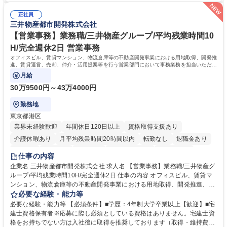
の事務担当】事務経験者歓迎/転勤無/プライム上場G
験で経営管理部内で経理へ異動した方もいらっしゃいます。年3回の面談
正社員
や個別面談を通してご自身のキャリアと向き合っていただき、会社として
三井物産都市開発株式会社
もバックアップしていきます。 学歴・資格 学歴：大学院 大学 高専 短大
専修学校 高校 語学力： 資格：
【営業事務】業務職/三井物産グループ/平均残業時間10
H/完全週休2日 営業事務
オフィスビル、賃貸マンション、物流倉庫等の不動産開発事業における用地取得、開発推
進、賃貸運営、売却、仲介・活用提案等を行う営業部門において事務業務を担当いただき
ます。
月給
30万9500円～43万4000円
勤務地
東京都港区
業界未経験歓迎
年間休日120日以上
資格取得支援あり
介護休暇あり
月平均残業時間20時間以内
転勤なし
退職金あり
在宅OK
賞与あり
育休あり
完全週休2日制
交通費支給
仕事の内容
駅近5分以内
土日祝休み
寮・社宅あり
企業名 三井物産都市開発株式会社 求人名 【営業事務】業務職/三井物産グ
ループ/平均残業時間10H/完全週休2日 仕事の内容 オフィスビル、賃貸マ
ンション、物流倉庫等の不動産開発事業における用地取得、開発推進、賃
貸運営、売却、仲介・活用提案等を行う営業部門において事務業務を担当
必要な経験・能力等
いただきます。 【詳細】・契約書管理、契約書製本、捺印対応、ファイリ
必要な経験・能力等 【必須条件】■学歴：4年制大学卒業以上【歓迎】■宅
ング、登記簿取得、調書取得・支払業務（各種費用支払、支払管理、請
建士資格保有者※応募に際し必須としている資格はありません。宅建士資
求・支払データ登録、取引先マスター申請対応）・予算作成及び予実管
格をお持ちでない方は入社後に取得を推奨しております（取得・維持費用