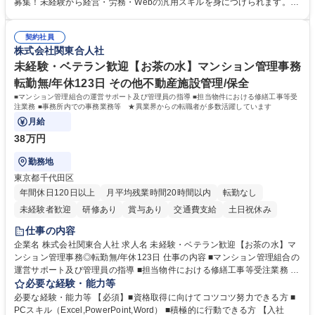
担当します。 ＼具体的には／ ■スタッフのシフト作成、日々の経費処理 ■
募集！未経験から経営・労務・Webの汎用スキルを身につけられます。初
求人原稿の作成や労務サポート、Webサイトの更新管理等 社内でしっか
年度想定年収400万円以上スタートで確実なステップアップが可能！年間
り業務設計を行い手厚いOJTもあるため未経験から安心してスタート可能
休日123日（完全土日祝休）、残業月平均10時間、フレックス制と働きや
です。基本は社内勤務でクリニック訪問はほとんどありません。 募集職種
契約社員
すさも抜群。転勤なしの新大阪本社勤務で、安定した事業基盤のもと腰を
株式会社関東合人社
[新大阪/院長代行事務(人事労務サポート等)]未経験/年休123日/フレックス
据えて長期的キャリアを構築できます。 学歴・資格 学歴：大学院 大学 語
制
学力： 資格：
未経験・ベテラン歓迎【お茶の水】マンション管理事務
転勤無/年休123日 その他不動産施設管理/保全
■マンション管理組合の運営サポート及び管理員の指導 ■担当物件における修繕工事等受
注業務 ■事務所内での事務業務等 ★異業界からの転職者が多数活躍しています
月給
38万円
勤務地
東京都千代田区
年間休日120日以上
月平均残業時間20時間以内
転勤なし
未経験者歓迎
研修あり
賞与あり
交通費支給
土日祝休み
仕事の内容
企業名 株式会社関東合人社 求人名 未経験・ベテラン歓迎【お茶の水】マ
ンション管理事務◎転勤無/年休123日 仕事の内容 ■マンション管理組合の
運営サポート及び管理員の指導 ■担当物件における修繕工事等受注業務 ■
事務所内での事務業務等 ★異業界からの転職者が多数活躍しています
必要な経験・能力等
【年収補足】532万円 ＋別途インセンティヴで平均約100万円/年（昨年度
必要な経験・能力等 【必須】■資格取得に向けてコツコツ努力できる方 ■
実績） ＋管理業務主任者資格手当50,000円/月 ★親会社である株式会社合
PCスキル（Excel,PowerPoint,Word） ■積極的に行動できる方 【入社