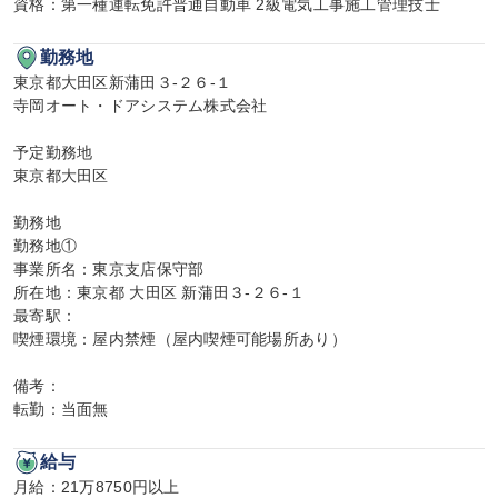
資格：第一種運転免許普通自動車 2級電気工事施工管理技士
勤務地
東京都大田区新蒲田３-２６-１

寺岡オート・ドアシステム株式会社

予定勤務地

東京都大田区

勤務地

勤務地①

事業所名：東京支店保守部

所在地：東京都 大田区 新蒲田３-２６-１

最寄駅：

喫煙環境：屋内禁煙（屋内喫煙可能場所あり）

備考：

転勤：当面無
給与
月給：21万8750円以上
