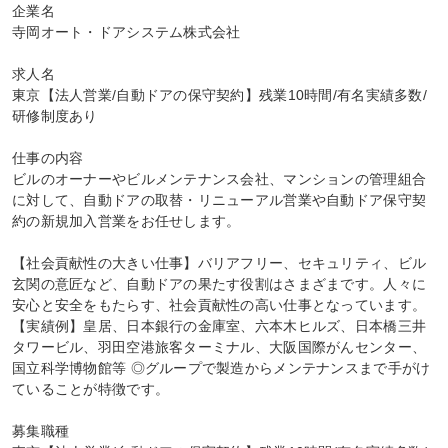
企業名

寺岡オート・ドアシステム株式会社

求人名

東京【法人営業/自動ドアの保守契約】残業10時間/有名実績多数/
研修制度あり

仕事の内容

ビルのオーナーやビルメンテナンス会社、マンションの管理組合
に対して、自動ドアの取替・リニューアル営業や自動ドア保守契
約の新規加入営業をお任せします。

【社会貢献性の大きい仕事】バリアフリー、セキュリティ、ビル
玄関の意匠など、自動ドアの果たす役割はさまざまです。人々に
安心と安全をもたらす、社会貢献性の高い仕事となっています。

【実績例】皇居、日本銀行の金庫室、六本木ヒルズ、日本橋三井
タワービル、羽田空港旅客ターミナル、大阪国際がんセンター、
国立科学博物館等 ◎グループで製造からメンテナンスまで手がけ
ていることが特徴です。

募集職種
