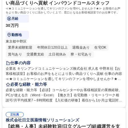
い商品づくりへ貢献 インバウンドコールスタッフ
≪★コミュニケーションを通してキリンのファンを増やしませんか？★≫ お客様のお声
をより良い商品づくりに活かしていく上で、窓口となるお客様相談室でのお仕事です。
月給
30万円
勤務地
東京都中野区
業界未経験歓迎
年間休日120日以上
退職金あり
在宅OK
賞与あり
交通費支給
土日祝休み
寮・社宅あり
仕事の内容
企業名 キリンアンドコミュニケーションズ株式会社 求人名 中野本社【お
客様相談室】お客様のお声をもとにより良い商品づくりへ貢献 仕事の内容
≪★コミュニケーションを通してキリンのファンを増やしませんか？★≫
お客様のお声をより良い商品づくりに活かしていく上で、窓口となるお客
必要な経験・能力等
様相談室でのお仕事です。 日々お客様からいただくキリングループへのご
必要な経験・能力等 【必須】コールセンターやお客様相談室の業務経験、
意見を、企業活動に活かしています。お客様からの声に迅速かつ誠意をも
PCが使える方（Word・Excel）【働き方】在宅勤務・リモートワーク相
って対応、情報提供するとともにグループ内活動に反映しています。 【具
談可/月平均残業7～8時間程度 【入社後の研修】着任から1か月は電話対応
体的には】電話応対、メール、お手紙対応、ご指摘品調査報告書作成、有
のOJTを中心に実施し、電話対応に慣れた段階でメール・手紙のOJTを実
人チャットボット対応など。 【1日の対応件数】■電話：月間一人当たり
施する予定です。独り立ち以降もしっかりフォローする体制を整えていま
平均100件前後■メール・手紙：同上40件前後 募集職種 中野本社【お客様
正社員
すのでご安心ください。 【当社について】キリングループの広報機能を担
株式会社日立医薬情報ソリューションズ
相談室】お客様のお声をもとにより良い商品づくりへ貢献
う会社として、お客様との出会いを大切にし、磨き上げたホスピタリティ
を込めてコミュニケーションをとりながら広報関連業務を行っておりま
【総務・人事】未経験歓迎/日立グループ/組織運営を支