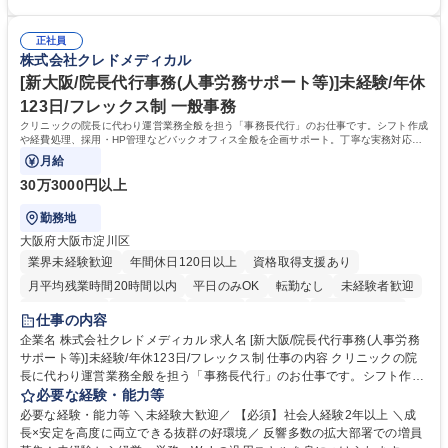
理・各種稟議書、報告書作成業務・各種台帳管理、交際費・会議費支払報
の一部補助あり） 【求める人物像】 ・向学心豊かで、主体的に行動でき
告書作成及び月次管理・部内総務庶務全般 など※※配属先によっては上記
る方。 ・社内外の多様な関係者と協調して業務を進められるコミュニケー
の他に担当頂く業務が発生する場合があります。 募集職種 【営業事務】
正社員
ション力がある方。 ・チャレンジを厭わず、粘り強く業務に取り組める
株式会社クレドメディカル
業務職/三井物産グループ/平均残業時間10H/完全週休2日
方。多様な関係者と謙虚に信頼関係を構築でき、期限を意識したスケジュ
ール管理が出来る方。※将来的に他部署（営業部門、コーポレート部門）
[新大阪/院長代行事務(人事労務サポート等)]未経験/年休
へのジョブローテーションの可能性があります。 学歴・資格 学歴：大学
123日/フレックス制 一般事務
院 大学 語学力： 資格：宅地建物取引士
クリニックの院長に代わり運営業務全般を担う「事務長代行」のお仕事です。シフト作成
や経費処理、採用・HP管理などバックオフィス全般を企画サポート。丁寧な実務対応で
現場を支え、専門スキルを構築できます。
月給
30万3000円以上
勤務地
大阪府大阪市淀川区
業界未経験歓迎
年間休日120日以上
資格取得支援あり
月平均残業時間20時間以内
平日のみOK
転勤なし
未経験者歓迎
住宅手当あり
退職金あり
在宅OK
賞与あり
完全週休2日制
仕事の内容
交通費支給
駅近5分以内
土日祝休み
昼食補助あり
企業名 株式会社クレドメディカル 求人名 [新大阪/院長代行事務(人事労務
サポート等)]未経験/年休123日/フレックス制 仕事の内容 クリニックの院
長に代わり運営業務全般を担う「事務長代行」のお仕事です。シフト作成
や経費処理、採用・HP管理などバックオフィス全般を企画サポート。丁
必要な経験・能力等
寧な実務対応で現場を支え、専門スキルを構築できます。 当社の開業医支
必要な経験・能力等 ＼未経験大歓迎／ 【必須】社会人経験2年以上 ＼成
援のコンサルタントと連携し、開業後クリニックのバックオフィス全般を
長×安定を高度に両立できる抜群の好環境／ 反響多数の拡大部署での増員