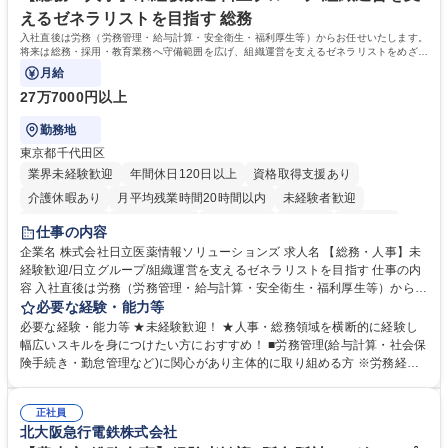
す。 学歴・資格 学歴：大学院 大学 高専 短大 専修学校 高校 語学力： 資
えるゼネラリストを目指す 総務
格：
入社直後は労務（労務管理・給与計算・安全衛生・福利厚生等）からお任せいたします。
将来は総務・採用・教育業務へ守備範囲を広げ、組織運営を支えるゼネラリストをめざせ
ます。
月給
27万7000円以上
勤務地
東京都千代田区
業界未経験歓迎
年間休日120日以上
資格取得支援あり
介護休暇あり
月平均残業時間20時間以内
未経験者歓迎
住宅手当あり
時短勤務あり
退職金あり
在宅OK
賞与あり
仕事の内容
育休あり
完全週休2日制
交通費支給
土日祝休み
寮・社宅あり
企業名 株式会社日立医薬情報ソリューションズ 求人名 【総務・人事】未
経験歓迎/日立グループ/組織運営を支えるゼネラリストを目指す 仕事の内
容 入社直後は労務（労務管理・給与計算・安全衛生・福利厚生等）からお
任せいたします。将来は総務・採用・教育業務へ守備範囲を広げ、組織運
必要な経験・能力等
営を支えるゼネラリストをめざせます。 ・初期業務：労働時間管理、給与
必要な経験・能力等 ★未経験歓迎！ ★人事・総務領域を横断的に経験し
計算、社会保険対応、福利厚生管理、安全衛生、健康経営推進等をお任せ
幅広いスキルを身につけたい方におすすめ！ ■労務管理(給与計算・社会保
します。ご経験に応じて、休職者管理など、幅広く経験を積んでいただき
険手続き・勤怠管理など)に関心があり主体的に取り組める方 ※労務経験
ます。 ・将来的な広がり：総務・採用・教育・税務対応・経営企画等。
者は早期にご活躍いただけます。 ■チームで仕事を推進できる方■将来は
★メンバーがマンツーマンで丁寧に教えるため、ご経験が浅くても安心！
マネジメント職として活躍したい 【尚可】■人事、労務、採用、教育業務
幅広く経験を積みたい意欲がある方に最適な環境です。 募集職種 【総
正社員
のご経験 ■労務管理（給与計算・社会保険手続き・勤怠管理など）の経験
北大阪急行電鉄株式会社
務・人事】未経験歓迎/日立グループ/組織運営を支えるゼネラリストを目
■衛生管理者の資格をお持ちの方 学歴・資格 学歴：大学院 大学 高専 短大