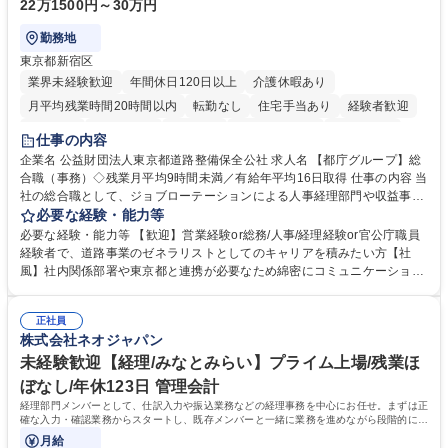
22万1500円～30万円
勤務地
東京都新宿区
業界未経験歓迎
年間休日120日以上
介護休暇あり
月平均残業時間20時間以内
転勤なし
住宅手当あり
経験者歓迎
研修あり
退職金あり
賞与あり
完全週休2日制
交通費支給
仕事の内容
駅近5分以内
資格取得手当あり
食事補助あり
企業名 公益財団法人東京都道路整備保全公社 求人名 【都庁グループ】総
合職（事務）◇残業月平均9時間未満／有給年平均16日取得 仕事の内容 当
社の総合職として、ジョブローテーションによる人事経理部門や収益事業
等のフロント部門の部署等幅広い部署での業務をお任せいたします。研修
必要な経験・能力等
制度やキャリア支援が充実しております！ ※下記業務詳細 【業務詳細】■
必要な経験・能力等 【歓迎】営業経験or総務/人事/経理経験or官公庁職員
管理部門：広報、人事、経理など当公社の運営に係る管理業務 ■収益部
経験者で、道路事業のゼネラリストとしてのキャリアを積みたい方【社
門：駐車場の新規開拓、管理運営、新宿駅西口広場の「イベントコーナ
風】社内関係部署や東京都と連携が必要なため綿密にコミュニケーション
ー」などの管理運営 ■道路部門：整備の急がれる骨格幹線道路や木造住宅
を図っています。 【業務の魅力】■幅広く携われる：総合職（事務）で
密集地域の特定整備路線の用地取得、道路に関する普及啓発事業、都内の
は、駐車場の管理運営や道路用地の取得、公益財団法人の中枢を担う管理
道路施設や道路工事現場の見学ツアー事業 ※入社後は上記いずれかの部門
正社員
部門など多岐に渡る業務を経験できます。 ■様々なプロジェクト：駐車場
株式会社ネオジャパン
へ配属。※業務内容変更の範囲：会社の定める業務 募集職種 【都庁グル
事業の他、新宿駅西口広場内に設置された照明を兼ねた広告「ブライトサ
ープ】総合職（事務）◇残業月平均9時間未満／有給年平均16日取得
イン」の管理運営を行うなど、事業収益を生み出す活動を積極的に行って
未経験歓迎【経理/みなとみらい】プライム上場/残業ほ
います。 学歴・資格 学歴：大学院 大学 高専 短大 専修学校 高校 語学力：
ぼなし/年休123日 管理会計
資格：
経理部門メンバーとして、仕訳入力や振込業務などの経理事務を中心にお任せ。まずは正
確な入力・確認業務からスタートし、既存メンバーと一緒に業務を進めながら段階的に経
理知識を身につけていただきます。
月給