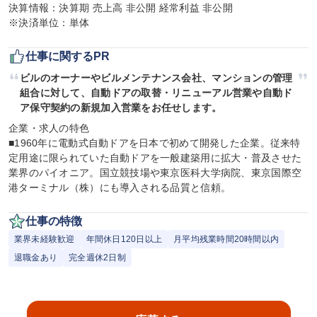
決算情報：決算期 売上高 非公開 経常利益 非公開

※決済単位：単体
仕事に関するPR
ビルのオーナーやビルメンテナンス会社、マンションの管理
組合に対して、自動ドアの取替・リニューアル営業や自動ド
ア保守契約の新規加入営業をお任せします。
企業・求人の特色

■1960年に電動式自動ドアを日本で初めて開発した企業。従来特
定用途に限られていた自動ドアを一般建築用に拡大・普及させた
業界のパイオニア。国立競技場や東京医科大学病院、東京国際空
港ターミナル（株）にも導入される品質と信頼。
仕事の特徴
業界未経験歓迎
年間休日120日以上
月平均残業時間20時間以内
退職金あり
完全週休2日制