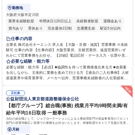
勤務地
大阪府大阪市淀川区
業界未経験歓迎
年間休日120日以上
未経験者歓迎
退職金あり
賞与あり
育休あり
完全週休2日制
交通費支給
駅近5分以内
土日祝休み
仕事の内容
企業名 株式会社キーエンス 求人名 【大阪・京都・滋賀】営業事務 ※未経
験可 仕事の内容 【仕事内容】大阪営業所、京都営業所、滋賀営業所いず
れかにて営業事務をお任せ。 【詳細】電話応対・データ入力・伝票や見積
の作成・カタログ送付・来客対応・営業所内で発生する事務業務や業務改
必要な経験・能力等
善をお任せ。 【教育制度】ご入社後、育成担当とペアになりながらOJTに
必要な経験・能力等 【必須】■協調性を持って業務推進出来る方 ■改善案
て業務を覚えていただくことが可能です。業務システムがきちんと構築さ
を出しながら、主体的に業務を進めて行ける方 【過去のご入社事例】人材
れているため、スムーズに仕事に慣れることができる環境です。また、
派遣業界や保育業界等、メーカー以外、営業事務未経験者の入社実績有
「チームで成果を出す文化」があり、良いやり方を積極的に共有しながら
【当社の事務職について】単なる事務ではなく主体性を発揮したサポート
常に改善を目指す風土のため、安心して業務に取り組んでいただけます。
により、キーエンスの付加価値向上に貢献します。ベースの定型業務に加
募集職種 【大阪・京都・滋賀】営業事務 ※未経験可
正社員
えて、お客様や社員の状況に合わせ、能動的なサポート、改善の動きも期
公益財団法人東京都道路整備保全公社
待され。組織を支えるスペシャリストとして、チームに貢献し、結果的に
社員から頼られる存在になることができます。平均19:30の退勤以降の業
【都庁グループ】総合職(事務) 残業月平均9時間未満/有
務の持ち帰りも禁止されており、メリハリのある働き方となります。 学
給年平均16日取得 一般事務
歴・資格 学歴：大学院 大学 高専 短大 語学力： 資格：
当社の総合職として、ジョブローテーションによる人事経理部門や収益事業等のフロント
部門の部署等幅広い部署での業務をお任せいたします。研修制度やキャリア支援が充実し
ております！ ※下記業務詳細
月給