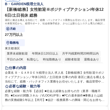
整、資料作成、当日の運営サポート 学歴・資格 学歴：大学院 大学 語学
B・GARDEN税理士法人
力： 資格：
【新橋/総務】女性歓迎※ポジティブアクション/年休12
6日/土日祝休 総務
港区に拠点を構える当社にて、総務・バックオフィス業務をお任せいたします。備品管理
や来客対応から、経理サポート、社会保険手続き、さらには新たなシステム導入の検討ま
で、幅広く組織を支える役割です。
月給
27万円以上
勤務地
東京都港区
業界未経験歓迎
年間休日120日以上
月平均残業時間20時間以内
平日のみOK
転勤なし
時短勤務あり
経験者歓迎
退職金あり
賞与あり
完全週休2日制
交通費支給
駅近5分以内
土日祝休み
仕事の内容
服装自由
企業名 Ｂ・ＧＡＲＤＥＮ税理士法人 求人名 【新橋/総務】女性歓迎※ポジ
ティブアクション／年休126日／土日祝休 仕事の内容 港区に拠点を構える
当社にて、総務・バックオフィス業務をお任せいたします。備品管理や来
客対応から、経理サポート、社会保険手続き、さらには新たなシステム導
必要な経験・能力等
入の検討まで、幅広く組織を支える役割です。 ■備品発注・在庫管理、郵
必要な経験・能力等 【必須】■社会人経験をお持ちの方（業界・職種不
送物対応、電話・来客対応 ■金融機関への外出業務（入出金管理補助）、
問）■Excelの関数スキル（VLOOKUP等）■PCの基本操作■事務または総
福利厚生・社内イベントの運営管理 ■社内ルールの整備、職場環境の改善
務の実務経験1年以上【尚可】■会計・税務業界への興味・関心をお持ちの
提案、備品選定 ■請求書発行・管理等の経理サポート、社会保険関連の書
方 【求める人物像】 ■自ら課題を見つけ改善提案ができる主体性のある方
類手続き ■税理士業務の補助（書類作成・データ入力支援） ■ITツールや
■周囲と円滑に連携し、柔軟な対応ができる方。 【女性歓迎！】※ポジテ