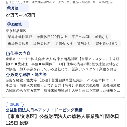
お任せいたします。注文対応やWebデータの出力、各所への発注・加工依頼のほか、電
話・メール対応等の事務業務を担当します。
月給
27万円～35万円
勤務地
東京都品川区
業界未経験歓迎
年間休日120日以上
平日のみOK
転勤なし
未経験者歓迎
経験者歓迎
退職金あり
賞与あり
完全週休2日制
交通費支給
駅近5分以内
土日祝休み
仕事の内容
企業名 ソーゴー株式会社 求人名 東京都品川区【営業アシスタント】未経
験OK◆受発注・事務◆年間休日130日 仕事の内容 樹脂板や建築資材など
の販売・加工事業を行っている当社にて、営業アシスタント業務をお任せ
いたします。注文対応やWebデータの出力、各所への発注・加工依頼のほ
必要な経験・能力等
か、電話・メール対応等の事務業務を担当します。 ■受注・発注業務：FA
必要な経験・能力等 【必須】普通自動車運転免許、PCの基本操作（メー
Xによる注文対応、Web発注データのプリントアウト、各仕入先・協力会
ル送信・簡単入力程度）ができる方【尚可】事務の実務経験、受発注業務
社への発注および加工依頼等 ■納品書・請求書の作成および発送手配 ■商
の経験のある方★業界・職種未経験歓迎！人柄と意欲を重視した採用を行
品手配・在庫確認・納期調整 ■電話・メールでの問い合わせ対応および付
っています。 【要件】未経験歓迎！未経験からスタートして長く勤務する
随する事務全般 ※高度なPCスキルは不要です。【業務内容の変更範囲】
社員が多数在籍しています。 【求める人物像】納期優先の業界のため状況
当社の指定する業務 募集職種 東京都品川区【営業アシスタント】未経験O
正社員
変化に臨機応変かつ柔軟に対応できる方、約束を守り正確に作業を進めら
公益財団法人日本アンチ・ドーピング機構
K◆受発注・事務◆年間休日130日
れる方を求めています。高度なPCスキルや関数知識は一切不要です。丁
寧な指導体制が整っているため、安心してお仕事をスタートしていただけ
【東京/文京区】公益財団法人の総務人事業務/年間休日
ます。 学歴・資格 学歴：大学院 大学 高専 短大 専修学校 高校 語学力：
125日 総務
資格：