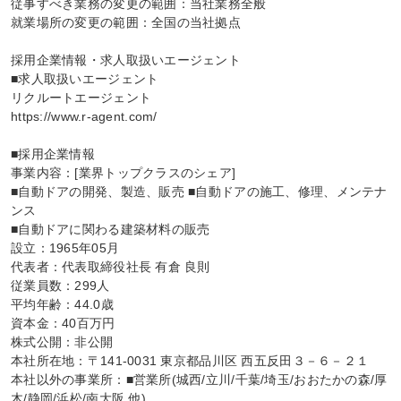
従事すべき業務の変更の範囲：当社業務全般

就業場所の変更の範囲：全国の当社拠点

採用企業情報・求人取扱いエージェント

■求人取扱いエージェント

リクルートエージェント

https://www.r-agent.com/

■採用企業情報

事業内容：[業界トップクラスのシェア]

■自動ドアの開発、製造、販売 ■自動ドアの施工、修理、メンテナ
ンス

■自動ドアに関わる建築材料の販売

設立：1965年05月

代表者：代表取締役社長 有倉 良則

従業員数：299人

平均年齢：44.0歳

資本金：40百万円

株式公開：非公開

本社所在地：〒141-0031 東京都品川区 西五反田３－６－２１

本社以外の事業所：■営業所(城西/立川/千葉/埼玉/おおたかの森/厚
木/静岡/浜松/南大阪 他)
