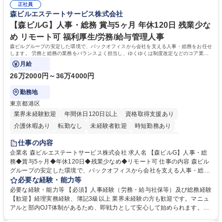
社内新システムの導入検討・比較検証 募集職種 【新橋/総務】女性歓迎※
正社員
ィブアクション 学歴・資格 学歴：大学院 大学 高専 短大 専修学校 高校 語
森ビルエステートサービス株式会社
ポジティブアクション／年休126日／土日祝休
学力： 資格：
【森ビルG】人事・総務 賞与5ヶ月 年休120日 残業少な
め リモート可 福利厚生/労務/給与管理人事
森ビルグループの安定した環境で、バックオフィスから会社を支える人事・総務をお任せ
します。 労務と総務の業務をバランスよく担当し、ゆくゆくは制度改定などのコア業務
にも挑戦できる、やりがいある環境です。
月給
26万2000円～36万4000円
勤務地
東京都港区
業界未経験歓迎
年間休日120日以上
資格取得支援あり
介護休暇あり
転勤なし
未経験者歓迎
時短勤務あり
経験者歓迎
退職金あり
在宅OK
賞与あり
育休あり
仕事の内容
完全週休2日制
交通費支給
長期歓迎
駅近5分以内
土日祝休み
企業名 森ビルエステートサービス株式会社 求人名 【森ビルG】人事・総
務◆賞与5ヶ月◆年休120日◆残業少なめ◆リモート可 仕事の内容 森ビル
グループの安定した環境で、バックオフィスから会社を支える人事・総務
をお任せします。 労務と総務の業務をバランスよく担当し、ゆくゆくは制
必要な経験・能力等
度改定などのコア業務にも挑戦できる、やりがいある環境です。 ■勤怠管
必要な経験・能力等 【必須】人事経験（労務・給与社保等）及び総務経験
理、給与計算、社会保険手続き、年末調整等の労務管理全般 ■入退社手続
【歓迎】経理実務経験、簿記3級以上 業界未経験の方も歓迎です。マニュ
き、社内規定の改定や人事制度改定などのコア業務 ■社内イベントの企画
アルと部内OJT体制があるため、即戦力として安心して始められます。
運営やその他総務業務全般 ※労務と総務を1：1の割合でお任せ。 入社後
【魅力・やりがい】森ビルGの安定基盤で労務から総務まで幅広く携われ