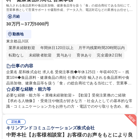
輸入される食品原料や食品添加物、健康食品等を扱う「食」の総合商社である当社にて、
営業事務として営業サポートや書類作成、データ入力、電話対応などの業務をお任せしま
す。
月給
30万円～37万5000円
勤務地
東京都品川区
業界未経験歓迎
年間休日120日以上
月平均残業時間20時間以内
転勤なし
未経験者歓迎
賞与あり
育休あり
完全週休2日制
交通費支給
土日祝休み
仕事の内容
企業名 星和株式会社 求人名 受発注事務◆年休125日・年収400万～・残
業10H◆食品原料・健康食品の商社 仕事の内容 輸入される食品原料や食
品添加物、健康食品等を扱う「食」の総合商社である当社にて、営業事務
として営業サポートや書類作成、データ入力、電話対応などの業務をお任
必要な経験・能力等
せします。 ・受注／出荷指示／売上管理／仕入管理／在庫管理／お客様や
必要な経験・能力等 ＜業種未経験歓迎＞ 【歓迎】受発注業務のご経験
倉庫と電話確認など、販売に関わる事務、営業サポートをお願いします。
【求める人物像】・受発注や物流が好きな方 ・社会人としての基本的な常
・入社後は商品について覚えることから始め、先輩社員OJTと共に業務を
識・コミュニケーション力をお持ちの方 ・電話でのやり取りを含め、相手
進めて頂きます。未経験から始めた方も多数活躍中です。 [業務内容の変
の要件を正しく理解し対応できる方 ・数量・在庫・出荷数などの数値を正
更の範囲:会社の定める業務] 募集職種 受発注事務◆年休125日・年収400
確に扱う業務に抵抗がない方 ・PCを業務で日常的に使用しており、四則
万～・残業10H◆食品原料・健康食品の商社
正社員
演算ができる方 ・業務ルールや指示を理解し、行動できる方 学歴・資格
キリンアンドコミュニケーションズ株式会社
学歴：大学院 大学 短大 語学力： 資格：
中野本社【お客様相談室】お客様のお声をもとにより良