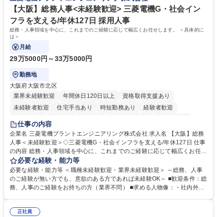
【大阪】総務人事<未経験歓迎> 三菱電機G・社会イン
フラを支える/年休127日 採用人事
総務・人事領域を中心に、これまでのご経験に応じて幅広くお任せします。 ＜具体的に
は＞
月給
29万5000円～33万5000円
勤務地
大阪府大阪市北区
業界未経験歓迎
年間休日120日以上
資格取得支援あり
未経験者歓迎
住宅手当あり
時短勤務あり
経験者歓迎
退職金あり
在宅OK
賞与あり
完全週休2日制
交通費支給
仕事の内容
駅近5分以内
土日祝休み
服装自由
寮・社宅あり
食事補助あり
企業名 三菱電機プラントエンジニアリング株式会社 求人名 【大阪】総務
人事＜未経験歓迎＞◇三菱電機G・社会インフラを支える/年休127日 仕事
の内容 総務・人事領域を中心に、これまでのご経験に応じて幅広くお任せ
します。 ＜具体的には＞ ・総務/人事労務（給与・社保・勤怠管理など）
必要な経験・能力等
・採用・教育研修 ・福利厚生運用 など ※基本的には事務所勤務ですが、
必要な経験・能力等 ＜職種未経験歓迎・業界未経験歓迎＞ ～総務、人事
採用や教育等の業務内容により、関西圏以外への日帰り・宿泊を伴う国内
のご経験が無い方でも、意欲のある方であれば未経験OK～ ■歓迎条件：総
出張もございます。 ※担当業務を持ちつつ、お互いに助け合いながら、総
務、人事のご経験をお持ちの方（業界不問） ■求める人物像：・社内外の
務部という組織として協力しながら進める体制です。 募集職種 【大阪】
関係各部門との調整を率先して行い、業務を円滑に遂行できる協調性やコ
総務人事＜未経験歓迎＞◇三菱電機G・社会インフラを支える/年休127日
ミュニケーション能力を持っている方 ・人事総務領域に興味がありゼネラ
正社員
リスト志向をお持ちの方 学歴・資格 学歴：大学院 大学 語学力： 資格：