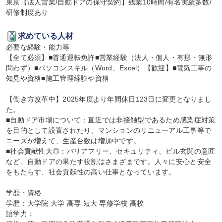
東京【法人営業/自動ドアの保守契約】残業10時間/有名実績多数/
研修制度あり
求めている人材
必要な経験・能力等

【全て必須】■普通運転免許■営業経験（法人・個人・有形・無形
問わず）■パソコンスキル（Word、Excel）【歓迎】■電気工事の
知見や資格■施工管理経験や資格

【働き方改革中】2025年度より年間休日123日に変更となりまし
た。

■自動ドア市場について：直近では非接触型であるため感染症対策
を目的として設置されたり、マンションのリニューアル工事等で
ニーズが増えて、生産台数は増加中です。

■社会貢献性大◎：バリアフリー、セキュリティ、ビル玄関の意匠
など、自動ドアの果たす役割はさまざまです。人々に安心と安全
をもたらす、社会貢献性の高い仕事となっています。

学歴・資格

学歴：大学院 大学 高専 短大 専修学校 高校

語学力：
