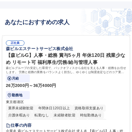
あなたにおすすめの求人
正社員
森ビルエステートサービス株式会社
【森ビルG】人事・総務 賞与5ヶ月 年休120日 残業少な
め リモート可 福利厚生/労務/給与管理人事
森ビルグループの安定した環境で、バックオフィスから会社を支える人事・総務をお任せ
します。 労務と総務の業務をバランスよく担当し、ゆくゆくは制度改定などのコア業務
にも挑戦できる、やりがいある環境です。
月給
26万2000円～36万4000円
勤務地
東京都港区
業界未経験歓迎
年間休日120日以上
資格取得支援あり
介護休暇あり
転勤なし
未経験者歓迎
時短勤務あり
経験者歓迎
退職金あり
在宅OK
賞与あり
育休あり
仕事の内容
完全週休2日制
交通費支給
長期歓迎
駅近5分以内
土日祝休み
企業名 森ビルエステートサービス株式会社 求人名 【森ビルG】人事・総