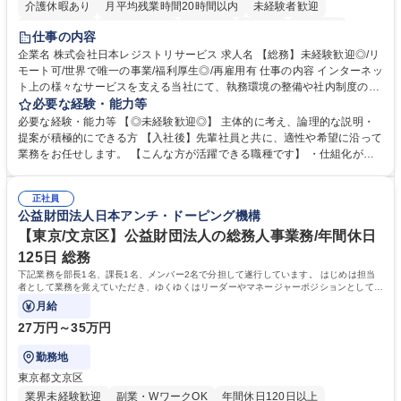
介護休暇あり
月平均残業時間20時間以内
未経験者歓迎
住宅手当あり
時短勤務あり
研修あり
在宅OK
賞与あり
仕事の内容
完全週休2日制
交通費支給
駅近5分以内
土日祝休み
服装自由
企業名 株式会社日本レジストリサービス 求人名 【総務】未経験歓迎◎/リ
モート可/世界で唯一の事業/福利厚生◎/再雇用有 仕事の内容 インターネッ
ト上の様々なサービスを支える当社にて、執務環境の整備や社内制度の検
討、イベント運営などの幅広い業務を担当し、間接的に会社の生産性向上
必要な経験・能力等
や成長に貢献している部署です。 会社の全メンバーが安心して長く成果を
必要な経験・能力等 【◎未経験歓迎◎】 主体的に考え、論理的な説明・
発揮できる環境を整えるために、毎日のメンテナンスや維持管理に加え、
提案が積極的にできる方 【入社後】先輩社員と共に、適性や希望に沿って
新たな施策検討を積極的に行っていただき、会社全体を巻き込み課題解決
業務をお任せします。 【こんな方が活躍できる職種です】 ・仕組化が好
を推進。 ・オフィス運営：執務環境の整備・物品管理・社内規定整備/改
き/得意・協働の姿勢を持っている・優先順位付け、マルチタスクが得意・
善・イベント企画/運営・非常時の対応 など、本人の希望や適性によって
様々な立場で物事を考えられる・定型業務だけでなく突発的な出来事にも
幅広い業務の体得が可能で、多様なキャリアパスを描くことも可能です。
正社員
対処できる・新しいことに興味関心がある 【魅力】■自己啓発支援：資格
公益財団法人日本アンチ・ドーピング機構
募集職種 【総務】未経験歓迎◎/リモート可/世界で唯一の事業/福利厚生◎/
取得や通信教育など費用の80%（年間25万円まで）を補助 ■住宅手当：家
再雇用有
賃の50%（月額7万円まで）を補助 学歴・資格 学歴：大学院 大学 語学
【東京/文京区】公益財団法人の総務人事業務/年間休日
力： 資格：
125日 総務
下記業務を部長1名、課長1名、メンバー2名で分担して遂行しています。 はじめは担当
者として業務を覚えていただき、ゆくゆくはリーダーやマネージャーポジションとして活
躍いただくことを期待しています。
月給
27万円～35万円
勤務地
東京都文京区
業界未経験歓迎
副業・WワークOK
年間休日120日以上