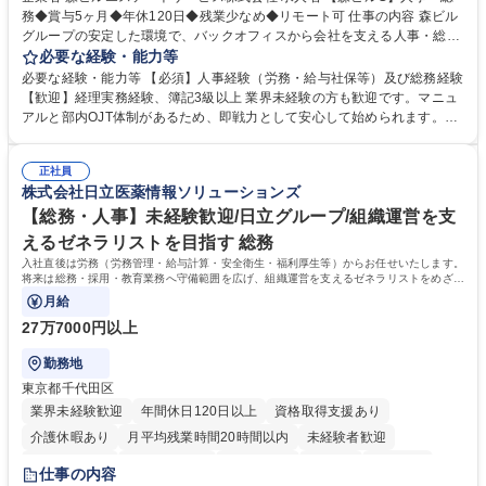
務◆賞与5ヶ月◆年休120日◆残業少なめ◆リモート可 仕事の内容 森ビル
グループの安定した環境で、バックオフィスから会社を支える人事・総務
をお任せします。 労務と総務の業務をバランスよく担当し、ゆくゆくは制
必要な経験・能力等
度改定などのコア業務にも挑戦できる、やりがいある環境です。 ■勤怠管
必要な経験・能力等 【必須】人事経験（労務・給与社保等）及び総務経験
理、給与計算、社会保険手続き、年末調整等の労務管理全般 ■入退社手続
【歓迎】経理実務経験、簿記3級以上 業界未経験の方も歓迎です。マニュ
き、社内規定の改定や人事制度改定などのコア業務 ■社内イベントの企画
アルと部内OJT体制があるため、即戦力として安心して始められます。
運営やその他総務業務全般 ※労務と総務を1：1の割合でお任せ。 入社後
【魅力・やりがい】森ビルGの安定基盤で労務から総務まで幅広く携われ
は部内のOJTを中心に、あなたの経験に合わせて不足している部分はいつ
ます。定型業務に留まらず、社内規定や人事制度の改定など会社のコア業
でも質問・相談できる環境が整っているため、安心して成長できます。 募
正社員
務に挑戦できるため、自身の成長と組織への貢献度をダイレクトに実感で
株式会社日立医薬情報ソリューションズ
集職種 【森ビルG】人事・総務◆賞与5ヶ月◆年休120日◆残業少なめ◆
きます。 残業少なめ、週1日リモート可など、ワークライフバランスを保
リモート可
ち長期活躍できる環境です。 「これまでの幅広い経験を活かし、長期的な
【総務・人事】未経験歓迎/日立グループ/組織運営を支
キャリアを築きたい」という前向きな意欲と挑戦を全力で応援します。 学
えるゼネラリストを目指す 総務
歴・資格 学歴：大学院 大学 高専 短大 専修学校 高校 語学力： 資格：日商
入社直後は労務（労務管理・給与計算・安全衛生・福利厚生等）からお任せいたします。
簿記検定1級 日商簿記検定2級 日商簿記検定3級
将来は総務・採用・教育業務へ守備範囲を広げ、組織運営を支えるゼネラリストをめざせ
ます。
月給
27万7000円以上
勤務地
東京都千代田区
業界未経験歓迎
年間休日120日以上
資格取得支援あり
介護休暇あり
月平均残業時間20時間以内
未経験者歓迎
住宅手当あり
時短勤務あり
退職金あり
在宅OK
賞与あり
仕事の内容