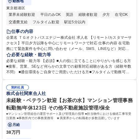
勤務地
東京都港区
業界未経験歓迎
平日のみOK
英語
経験者歓迎
夕方
在宅OK
交通費支給
フルタイム歓迎
駅近5分以内
仕事の内容
企業名 ＴＧオクトパスエナジー株式会社 求人名 【リモート/カスタマーサ
クセス】平日夕方以降を中心にリモートワークで対応 仕事の内容 在宅勤
務にて緊急案件を中心に問い合わせ（メール、SMS、LINEなど）対応、
契約開始手続き処理などを行なっていただきます。カスタマーサクセス
必要な経験・能力等
（Digiops：デジオプス）と運用構築の業務となります。 ■お問い合わせ
必要な経験・能力等 【必須】■人の役に立てることにやりがいを感じる方
対応業務全般（システム入力、契約手続き含む） ■デジタルコミュニケー
■接客、営業、SEなど何らかの文章での顧客対応経験がある方（経験年数
ションツール（メール、SMS、LINE等）を使用 ■お客様のニーズに応じた
不問） ■通信環境をご自身でご用意いただける方■フルタイムで勤務可能
新プラン案内やトラブル対応 ■土日祝は主にメールでの対応、緊急度の高
な方 ※土日祝は1名体制となるため一人の環境で責任を持って業務を行っ
い問い合わせを優先 ■緊急時の電話対応 エネルギー×Tech！お客様に寄り
ていただける方【歓迎要件】■再生可能エネルギーを世の中に広め地球環
添ってサービス提供できることが魅力 募集職種 【リモート/カスタマーサ
契約社員
境に貢献したい■改善提案や改善アクション等新しいことに意欲がある方
株式会社関東合人社
クセス】平日夕方以降を中心にリモートワークで対応
【英語（語学力）】■翻訳ツールを用い英語でコミュニケーションをとる
ことに抵抗がない方■英語は話せなくても問題はありませんが、英語が話
未経験・ベテラン歓迎【お茶の水】マンション管理事務
せますと、よりチャンスが広がります。※日本語がネイティブレベル必須
転勤無/年休123日 その他不動産施設管理/保全
学歴・資格 学歴：大学院 大学 高専 短大 専修学校 高校 語学力： 資格：
■マンション管理組合の運営サポート及び管理員の指導 ■担当物件における修繕工事等受
注業務 ■事務所内での事務業務等 ★異業界からの転職者が多数活躍しています
月給
38万円