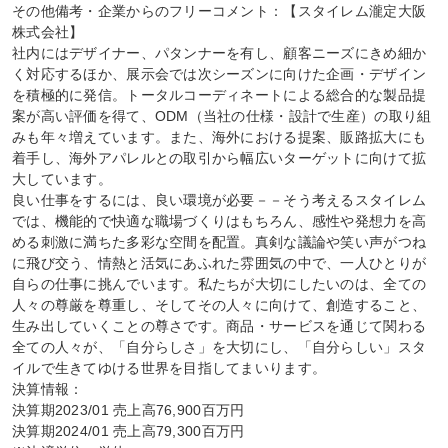
その他備考・企業からのフリーコメント：【スタイレム瀧定大阪
株式会社】

社内にはデザイナー、パタンナーを有し、顧客ニーズにきめ細か
く対応するほか、展示会では次シーズンに向けた企画・デザイン
を積極的に発信。トータルコーディネートによる総合的な製品提
案が高い評価を得て、ODM（当社の仕様・設計で生産）の取り組
みも年々増えています。また、海外における提案、販路拡大にも
着手し、海外アパレルとの取引から幅広いターゲットに向けて拡
大しています。

良い仕事をするには、良い環境が必要－－そう考えるスタイレム
では、機能的で快適な職場づくりはもちろん、感性や発想力を高
める刺激に満ちた多彩な空間を配置。真剣な議論や笑い声がつね
に飛び交う、情熱と活気にあふれた雰囲気の中で、一人ひとりが
自らの仕事に挑んでいます。私たちが大切にしたいのは、全ての
人々の尊厳を尊重し、そしてその人々に向けて、創造すること、
生み出していくことの尊さです。商品・サービスを通じて関わる
全ての人々が、「自分らしさ」を大切にし、「自分らしい」スタ
イルで生きてゆける世界を目指してまいります。

決算情報：

決算期2023/01 売上高76,900百万円

決算期2024/01 売上高79,300百万円
