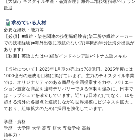
【大阪/テキスタイル生産・品質管理】海外工場技術指導/ベテラン
歓迎
求めている人材
必要な経験・能力等

【必須】■繊維・染色関連の技術職経験者(染工所や繊維メーカー
での技術経験)■海外出張に抵抗のない方(年間約半分は海外出張が
あります)

【歓迎】英語または中国語/インドネシア語/ベトナム語スキル

【当社について】2023年1月期の売上は769億円。2025年度には
1000億円の達成を目標に掲げています。主力のテキスタイル事業
では、オリジナリティのある商品を企画提案する力や、バリエー
ション豊富な商品を適時デリバリーできる体制を強みに、日本で
はトップシェアを確立しています。近年は日本だけでなく、10を
超える海外の各拠点と連携しながら世界規模にビジネスを拡大し
ており、組織拡大のために採用を強化しています。

学歴・資格

学歴：大学院 大学 高専 短大 専修学校 高校

語学力：
