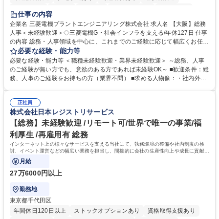
退職金あり
在宅OK
賞与あり
完全週休2日制
交通費支給
仕事の内容
駅近5分以内
土日祝休み
服装自由
寮・社宅あり
食事補助あり
企業名 三菱電機プラントエンジニアリング株式会社 求人名 【大阪】総務
人事＜未経験歓迎＞◇三菱電機G・社会インフラを支える/年休127日 仕事
の内容 総務・人事領域を中心に、これまでのご経験に応じて幅広くお任せ
します。 ＜具体的には＞ ・総務/人事労務（給与・社保・勤怠管理など）
必要な経験・能力等
・採用・教育研修 ・福利厚生運用 など ※基本的には事務所勤務ですが、
必要な経験・能力等 ＜職種未経験歓迎・業界未経験歓迎＞ ～総務、人事
採用や教育等の業務内容により、関西圏以外への日帰り・宿泊を伴う国内
のご経験が無い方でも、意欲のある方であれば未経験OK～ ■歓迎条件：総
出張もございます。 ※担当業務を持ちつつ、お互いに助け合いながら、総
務、人事のご経験をお持ちの方（業界不問） ■求める人物像：・社内外の
務部という組織として協力しながら進める体制です。 募集職種 【大阪】
関係各部門との調整を率先して行い、業務を円滑に遂行できる協調性やコ
総務人事＜未経験歓迎＞◇三菱電機G・社会インフラを支える/年休127日
ミュニケーション能力を持っている方 ・人事総務領域に興味がありゼネラ
正社員
リスト志向をお持ちの方 学歴・資格 学歴：大学院 大学 語学力： 資格：
株式会社日本レジストリサービス
【総務】未経験歓迎 /リモート可/世界で唯一の事業/福
利厚生 /再雇用有 総務
インターネット上の様々なサービスを支える当社にて、執務環境の整備や社内制度の検
討、イベント運営などの幅広い業務を担当し、間接的に会社の生産性向上や成長に貢献し
ている部署です。
月給
27万6000円以上
勤務地
東京都千代田区
年間休日120日以上
ストックオプションあり
資格取得支援あり