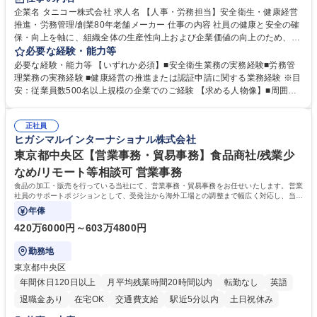
寮・社宅あり
企業名 タニコー株式会社 求人名 【人事・労務担当】安全衛生・健康経営
推進・労務管理/創業80年老舗メーカー 仕事の内容 社員の健康と安全の確
保・向上を軸に、組織全体の生産性向上および企業価値の向上のため、経
営層と密接に連携しながら、定型業務にとどまらず、制度設計や施策立案
必要な経験・能力等
などの上流工程から関与していただきます。 【主な業務内容】■安全衛生
必要な経験・能力等 【いずれか必須】■安全衛生業務の実務経験■労務管
業務（ストレスチェック、健康診断の運用、産業医との連携 など）■健康
理業務の実務経験 ■健康経営の推進または認証申請に関する業務経験 ※目
経営認証取得に向けた企画・推進■労務管理（労働時間の分析、労働環境
安：従業員数500名以上規模の企業でのご経験 【求める人物像】■周囲
の改善）■規程改定、制度設計、業務改善の推進■労働基準監督署対応、団
（社員・経営層）と円滑にコミュニケーションを図れる方■労務課題に対
体交渉対応 など 【採用背景】現在組織変革期の為、労務領域から組織力
し、迅速かつ的確に対応できる問題解決力をお持ちの方■チームおよび他
を底上げすべく、ともにご活躍いただける方の増員募集となります。 募集
正社員
部門と連携しながら業務を推進できる方■Excelや労務管理システムの実務
ヒガシマルインターナショナル株式会社
職種 【人事・労務担当】安全衛生・健康経営推進・労務管理/創業80年老
使用経験をお持ちの方 学歴・資格 学歴：大学院 大学 高専 短大 専修学校
舗メーカー
高校 語学力： 資格：
東京都中央区【営業事務・貿易事務】食品商社/残業少
なめ/リモート等相談可 営業事務
食品の加工・販売を行っている当社にて、営業事務・貿易事務をお任せいたします。営業
社員のサポートポジションとして、受発注から海外工場との調整まで幅広く対応し、当社
事業の根幹を支えていただきます。
年俸
420万6000円～603万4800円
勤務地
東京都中央区
年間休日120日以上
月平均残業時間20時間以内
転勤なし
英語
退職金あり
在宅OK
交通費支給
駅近5分以内
土日祝休み