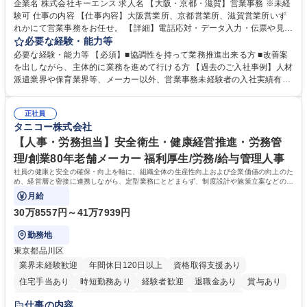
企業名 株式会社キーエンス 求人名 【大阪・京都・滋賀】営業事務 ※未経
験可 仕事の内容 【仕事内容】大阪営業所、京都営業所、滋賀営業所いず
れかにて営業事務をお任せ。 【詳細】電話応対・データ入力・伝票や見積
の作成・カタログ送付・来客対応・営業所内で発生する事務業務や業務改
必要な経験・能力等
善をお任せ。 【教育制度】ご入社後、育成担当とペアになりながらOJTに
必要な経験・能力等 【必須】■協調性を持って業務推進出来る方 ■改善案
て業務を覚えていただくことが可能です。業務システムがきちんと構築さ
を出しながら、主体的に業務を進めて行ける方 【過去のご入社事例】人材
れているため、スムーズに仕事に慣れることができる環境です。また、
派遣業界や保育業界等、メーカー以外、営業事務未経験者の入社実績有
「チームで成果を出す文化」があり、良いやり方を積極的に共有しながら
【当社の事務職について】単なる事務ではなく主体性を発揮したサポート
常に改善を目指す風土のため、安心して業務に取り組んでいただけます。
により、キーエンスの付加価値向上に貢献します。ベースの定型業務に加
募集職種 【大阪・京都・滋賀】営業事務 ※未経験可
正社員
えて、お客様や社員の状況に合わせ、能動的なサポート、改善の動きも期
タニコー株式会社
待され。組織を支えるスペシャリストとして、チームに貢献し、結果的に
社員から頼られる存在になることができます。平均19:30の退勤以降の業
【人事・労務担当】安全衛生・健康経営推進・労務管
務の持ち帰りも禁止されており、メリハリのある働き方となります。 学
理/創業80年老舗メーカー 福利厚生/労務/給与管理人事
歴・資格 学歴：大学院 大学 高専 短大 語学力： 資格：
社員の健康と安全の確保・向上を軸に、組織全体の生産性向上および企業価値の向上のた
め、経営層と密接に連携しながら、定型業務にとどまらず、制度設計や施策立案などの上
流工程から関与していただきます。
月給
30万8557円～41万7939円
勤務地
東京都品川区
業界未経験歓迎
年間休日120日以上
資格取得支援あり
住宅手当あり
時短勤務あり
経験者歓迎
退職金あり
賞与あり
完全週休2日制
交通費支給
駅近5分以内
土日祝休み
仕事の内容