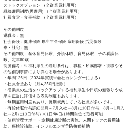
ストックオプション （全従業員利用可）

継続雇用制度(再雇用) （全従業員利用可）

社員食堂・食事補助 （全従業員利用可）

その他制度

退職金：無

社会保険：健康保険 厚生年金保険 雇用保険 労災保険

寮・社宅：無

その他制度：産休育児休暇、介護休暇、育児休暇、子の看護休
暇、定年60歳

制度備考：※福利厚生の適用条件は、職種・所属部署・役職やそ
の他個別事情により異なる場合があります。

・年間126日（2024年実績※会社カレンダーによる）

・社員食堂あり（月4,250円控除）

・従業員の生活をバックアップする福利厚生や日頃の頑張りや成
果を正当に評価する表彰制度もあります。

・無期雇用制度もあり、長期就業している社員が多いです。

・有給休暇付与詳細(2月～7月入社→8月に10日付与、8月～1月入
社→2月に10日付与) ※1日/半日/1時間単位で取得可能

・健康管理サポート:定期健康診断の実施、人間ドックの費用補
助、癌検診補助、インフルエンザ予防接種補助
