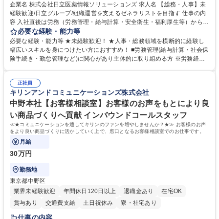
育休あり
完全週休2日制
交通費支給
土日祝休み
寮・社宅あり
企業名 株式会社日立医薬情報ソリューションズ 求人名 【総務・人事】未
経験歓迎/日立グループ/組織運営を支えるゼネラリストを目指す 仕事の内
容 入社直後は労務（労務管理・給与計算・安全衛生・福利厚生等）からお
任せいたします。将来は総務・採用・教育業務へ守備範囲を広げ、組織運
必要な経験・能力等
営を支えるゼネラリストをめざせます。 ・初期業務：労働時間管理、給与
必要な経験・能力等 ★未経験歓迎！ ★人事・総務領域を横断的に経験し
計算、社会保険対応、福利厚生管理、安全衛生、健康経営推進等をお任せ
幅広いスキルを身につけたい方におすすめ！ ■労務管理(給与計算・社会保
します。ご経験に応じて、休職者管理など、幅広く経験を積んでいただき
険手続き・勤怠管理など)に関心があり主体的に取り組める方 ※労務経験
ます。 ・将来的な広がり：総務・採用・教育・税務対応・経営企画等。
者は早期にご活躍いただけます。 ■チームで仕事を推進できる方■将来は
★メンバーがマンツーマンで丁寧に教えるため、ご経験が浅くても安心！
マネジメント職として活躍したい 【尚可】■人事、労務、採用、教育業務
幅広く経験を積みたい意欲がある方に最適な環境です。 募集職種 【総
正社員
のご経験 ■労務管理（給与計算・社会保険手続き・勤怠管理など）の経験
キリンアンドコミュニケーションズ株式会社
務・人事】未経験歓迎/日立グループ/組織運営を支えるゼネラリストを目
■衛生管理者の資格をお持ちの方 学歴・資格 学歴：大学院 大学 高専 短大
指す
専修学校 高校 語学力： 資格：
中野本社【お客様相談室】お客様のお声をもとにより良
い商品づくりへ貢献 インバウンドコールスタッフ
≪★コミュニケーションを通してキリンのファンを増やしませんか？★≫ お客様のお声
をより良い商品づくりに活かしていく上で、窓口となるお客様相談室でのお仕事です。
月給
30万円
勤務地
東京都中野区
業界未経験歓迎
年間休日120日以上
退職金あり
在宅OK
賞与あり
交通費支給
土日祝休み
寮・社宅あり
仕事の内容