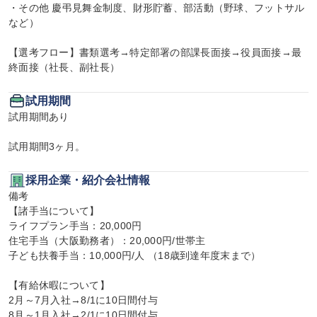
・その他 慶弔見舞金制度、財形貯蓄、部活動（野球、フットサル
など）

【選考フロー】書類選考→特定部署の部課長面接→役員面接→最
終面接（社長、副社長）
試用期間
試用期間あり

試用期間3ヶ月。
採用企業・紹介会社情報
備考

【諸手当について】

ライフプラン手当：20,000円

住宅手当（大阪勤務者）：20,000円/世帯主

子ども扶養手当：10,000円/人 （18歳到達年度末まで）

【有給休暇について】

2月～7月入社→8/1に10日間付与

8月～1月入社→2/1に10日間付与
