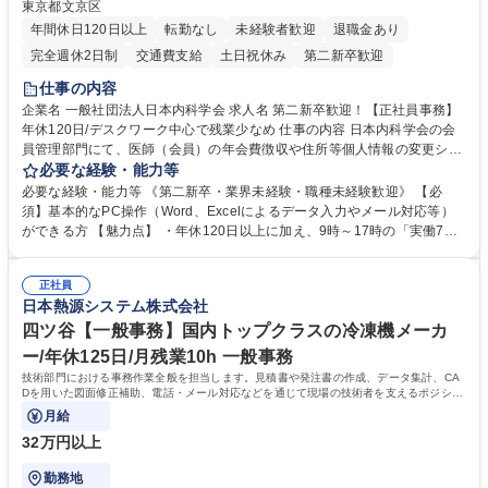
東京都文京区
年間休日120日以上
転勤なし
未経験者歓迎
退職金あり
完全週休2日制
交通費支給
土日祝休み
第二新卒歓迎
仕事の内容
企業名 一般社団法人日本内科学会 求人名 第二新卒歓迎！【正社員事務】
年休120日/デスクワーク中心で残業少なめ 仕事の内容 日本内科学会の会
員管理部門にて、医師（会員）の年会費徴収や住所等個人情報の変更シス
テム入力、電話・FAX対応をお任せします。将来的には、各種委員会の運
必要な経験・能力等
営事務局業務などにも幅広く携わっていただきます。 【会員管理・データ
必要な経験・能力等 《第二新卒・業界未経験・職種未経験歓迎》 【必
入力業務】 ・医師（会員）の住所変更、個人情報のシステム登録・更新
須】基本的なPC操作（Word、Excelによるデータ入力やメール対応等）
・年会費の徴収管理や入金データの照合確認 【問い合わせ対応】 ・会員
ができる方 【魅力点】 ・年休120日以上に加え、9時～17時の「実働7時
（医師）からの電話、FAX、ネット申請に伴う相談受付 ・複雑な案件のへ
間勤務」で残業も少なくワークライフバランスは抜群です。 【将来的な業
のエスカレーション・連携対応 募集職種 第二新卒歓迎！【正社員事務】
務（各種委員会運営）】 ・学会内における各種委員会のスケジュール調
年休120日/デスクワーク中心で残業少なめ
正社員
整、資料作成、当日の運営サポート 学歴・資格 学歴：大学院 大学 語学
日本熱源システム株式会社
力： 資格：
四ツ谷【一般事務】国内トップクラスの冷凍機メーカ
ー/年休125日/月残業10h 一般事務
技術部門における事務作業全般を担当します。見積書や発注書の作成、データ集計、CA
Dを用いた図面修正補助、電話・メール対応などを通じて現場の技術者を支えるポジショ
ンです。
月給
32万円以上
勤務地