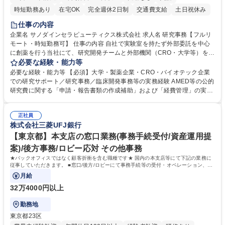
時短勤務あり
在宅OK
完全週休2日制
交通費支給
土日祝休み
仕事の内容
企業名 サノダインセラピューティクス株式会社 求人名 研究事務【フルリ
モート・時短勤務可】 仕事の内容 自社で実験室を持たず外部委託を中心
に創薬を行う当社にて、研究開発チームと外部機関（CRO・大学等）をつ
なぐハブとして、契約・発注・予算管理などの研究事務全般をお任せしま
必要な経験・能力等
す。 ■見積取得、発注、検収、請求処理等の事務手続き ■委託先との定例
必要な経験・能力等 【必須】大学・製薬企業・CRO・バイオテック企業
会議の調整・アジェンダ準備・議事録作成 ■研究報告書、試験関連資料、
での研究サポート／研究事務／臨床開発事務等の実務経験 AMED等の公的
SOP等の整備・版管理・保管 ■研究開発の進捗・タイムライン・予算執行
研究費に関する「申請・報告書類の作成補助」および「経費管理」の実務
管理サポート ■AMED等公的研究費の申請・報告書類作成補助および経費
経験 【尚可】 ■URA経験または産学連携・研究費管理の経験 ■AMED等の
管理 ■社内外関係者との連絡調整・その他研究開発に関わる総務・庶務 募
公的研究費の申請・執行管理経験 ■英語での文書読解・メール対応力 【働
集職種 研究事務【フルリモート・時短勤務可】
正社員
き方について】フルリモートやハイブリッド勤務、時短勤務など個々のラ
株式会社三菱UFJ銀行
イフスタイルに応じた柔軟な働き方が可能です。育児や介護との両立も応
【東京都】本支店の窓口業務(事務手続受付/資産運用提
援します。 学歴・資格 学歴：大学院 大学 語学力： 資格：
案)/後方事務/ロビー応対 その他事務
★バックオフィスではなく顧客折衝を含む職種です★ 国内の本支店等にて下記の業務に
従事していただきます。 ■窓口/後方/ロビーにて事務手続等の受付・オペレーション、お
客様対応
月給
32万4000円以上
勤務地
東京都23区