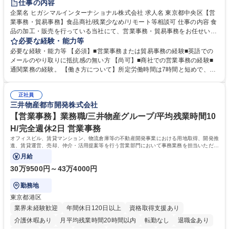
仕事の内容
企業名 ヒガシマルインターナショナル株式会社 求人名 東京都中央区【営
業事務・貿易事務】食品商社/残業少なめ/リモート等相談可 仕事の内容 食
品の加工・販売を行っている当社にて、営業事務・貿易事務をお任せいた
します。営業社員のサポートポジションとして、受発注から海外工場との
必要な経験・能力等
調整まで幅広く対応し、当社事業の根幹を支えていただきます。 ■受発注
必要な経験・能力等 【必須】■営業事務または貿易事務の経験■英語での
業務、請求書発行 ■海外工場とのスケジュール調整 ■在庫管理 ■輸入書類
メールのやり取りに抵抗感の無い方 【尚可】■商社での営業事務の経験■
の確認・作成 ■配送手配 ■通関業者を通して行う輸出入業全般 ■倉庫との
通関業務の経験。 【働き方について】所定労働時間は7時間と短めで、残
倉入れ調整等 ※ゼネラリストとしてのキャリアアップを目指すことが可能
業も月平均20時間以下です。時差出勤制度や週1日のリモート勤務も相談
です。単に商品を販売するだけでなく原料の仕入れから販売までをトータ
可能で、ワークライフバランスを保ち長期就業しやすい環境です。 【当社
ルプロデュースしているため、商品に関わる全ての業務をサポート頂きま
正社員
の強み】1991年の設立以来、外食産業を中心としたお客様の多様なニー
三井物産都市開発株式会社
す。 募集職種 東京都中央区【営業事務・貿易事務】食品商社/残業少なめ/
ズに沿った冷凍水産物等の生産・輸入・販売を一貫して手掛けています。
リモート等相談可
自社工場と海外拠点の強固な連携によるワンストップサービスが最大の強
【営業事務】業務職/三井物産グループ/平均残業時間10
みです。 学歴・資格 学歴：大学院 大学 語学力：英語 資格：
H/完全週休2日 営業事務
オフィスビル、賃貸マンション、物流倉庫等の不動産開発事業における用地取得、開発推
進、賃貸運営、売却、仲介・活用提案等を行う営業部門において事務業務を担当いただき
ます。
月給
30万9500円～43万4000円
勤務地
東京都港区
業界未経験歓迎
年間休日120日以上
資格取得支援あり
介護休暇あり
月平均残業時間20時間以内
転勤なし
退職金あり