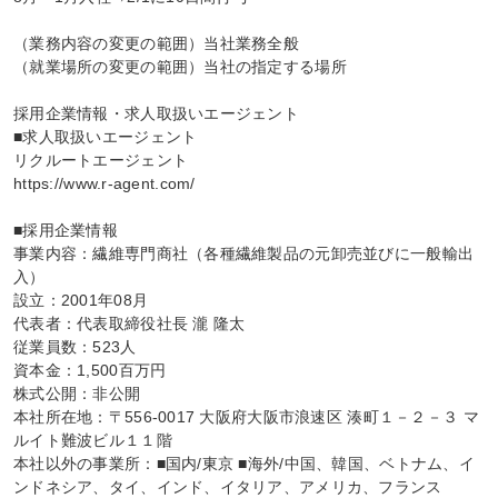
（業務内容の変更の範囲）当社業務全般

（就業場所の変更の範囲）当社の指定する場所

採用企業情報・求人取扱いエージェント

■求人取扱いエージェント

リクルートエージェント

https://www.r-agent.com/

■採用企業情報

事業内容：繊維専門商社（各種繊維製品の元卸売並びに一般輸出
入）

設立：2001年08月

代表者：代表取締役社長 瀧 隆太

従業員数：523人

資本金：1,500百万円

株式公開：非公開

本社所在地：〒556-0017 大阪府大阪市浪速区 湊町１－２－３ マ
ルイト難波ビル１１階

本社以外の事業所：■国内/東京 ■海外/中国、韓国、ベトナム、イ
ンドネシア、タイ、インド、イタリア、アメリカ、フランス
