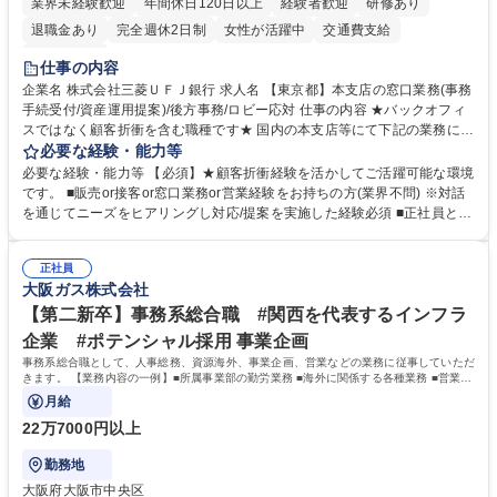
業界未経験歓迎
年間休日120日以上
経験者歓迎
研修あり
退職金あり
完全週休2日制
女性が活躍中
交通費支給
土日祝休み
仕事の内容
企業名 株式会社三菱ＵＦＪ銀行 求人名 【東京都】本支店の窓口業務(事務
手続受付/資産運用提案)/後方事務/ロビー応対 仕事の内容 ★バックオフィ
スではなく顧客折衝を含む職種です★ 国内の本支店等にて下記の業務に従
事していただきます。 ■窓口/後方/ロビーにて事務手続等の受付・オペレ
必要な経験・能力等
ーション、お客様対応 ■窓口にて、ご来店された個人のお客様に対して金
必要な経験・能力等 【必須】★顧客折衝経験を活かしてご活躍可能な環境
融商品のご提案 ■効率的な事務運用の検討・構築等 ≪業務紹介：ご応募前
です。 ■販売or接客or窓口業務or営業経験をお持ちの方(業界不問) ※対話
に必ずご覧ください≫ ※記事 https://www.mysite.bk.mufg.jp/career/circle/
を通じてニーズをヒアリングし対応/提案を実施した経験必須 ■正社員とし
article17/ ※動画 https://youtu.be/H-S7HaJqqbg 募集職種 【東京都】本支
ての就業経験1年以上 【歓迎】■金融業界での就業経験■銀行での預金為替
店の窓口業務(事務手続受付/資産運用提案)/後方事務/ロビー応対
事務経験 ■金融商品の提案・販売経験 ≪魅力≫研修やOJT環境が整ってい
正社員
るので安心して入行いただけます。 幅広いキャリアの選択肢があり、公募
大阪ガス株式会社
や社内副業等を活用し、 一人ひとりが挑戦できるカルチャーが浸透してい
ます。 学歴・資格 学歴：大学院 大学 高専 短大 専修学校 高校 語学力：
【第二新卒】事務系総合職 #関西を代表するインフラ
資格：
企業 #ポテンシャル採用 事業企画
事務系総合職として、人事総務、資源海外、事業企画、営業などの業務に従事していただ
きます。 【業務内容の一例】■所属事業部の勤労業務 ■海外に関係する各種業務 ■営業部
門の企画スタッフ、ルート営業
月給
22万7000円以上
勤務地
大阪府大阪市中央区