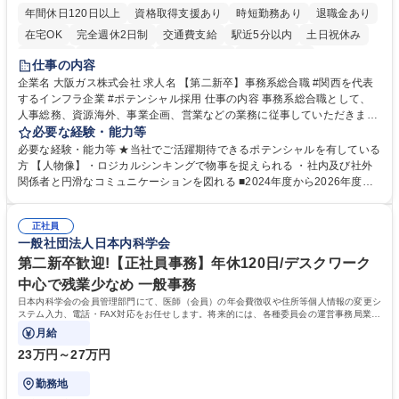
年間休日120日以上
資格取得支援あり
時短勤務あり
退職金あり
在宅OK
完全週休2日制
交通費支給
駅近5分以内
土日祝休み
服装自由
第二新卒歓迎
寮・社宅あり
食事補助あり
仕事の内容
企業名 大阪ガス株式会社 求人名 【第二新卒】事務系総合職 #関西を代表
するインフラ企業 #ポテンシャル採用 仕事の内容 事務系総合職として、
人事総務、資源海外、事業企画、営業などの業務に従事していただきま
す。 【業務内容の一例】■所属事業部の勤労業務 ■海外に関係する各種業
必要な経験・能力等
務 ■営業部門の企画スタッフ、ルート営業 【キャリアパス】入社後の配属
必要な経験・能力等 ★当社でご活躍期待できるポテンシャルを有している
ポジションで一定期間ご活躍頂いた後、本人の適性及び将来のキャリアを
方 【人物像】・ロジカルシンキングで物事を捉えられる ・社内及び社外
鑑みてジョブローテーションを行います。 【育成】OJTでの現場育成や研
関係者と円滑なコミュニケーションを図れる ■2024年度から2026年度ま
修カリキュラムを通じて、Daigasグループの業務で必要となる知識につい
での3ヵ年を対象とする「Daigasグループ中期経営計画2026」を策定しま
て学んでいただきます。 募集職種 【第二新卒】事務系総合職 #関西を代
した。https://www.osakagas.co.jp/company/press/pr2024/1777576_564
表するインフラ企業 #ポテンシャル採用
正社員
72.html ■エネルギーセキュリティの不安定化や気候変動による自然災害の
一般社団法人日本内科学会
甚大化など、これまで以上に社会課題解決の重要性が高まっています。
「未来の日常」の創造に向けて持続可能な社会の実現に貢献してまいりま
第二新卒歓迎!【正社員事務】年休120日/デスクワーク
す。 学歴・資格 学歴：大学院 大学 語学力： 資格：
中心で残業少なめ 一般事務
日本内科学会の会員管理部門にて、医師（会員）の年会費徴収や住所等個人情報の変更シ
ステム入力、電話・FAX対応をお任せします。将来的には、各種委員会の運営事務局業務
などにも幅広く携わっていただきます。
月給
23万円～27万円
勤務地