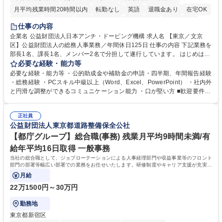
月平均残業時間20時間以内
転勤なし
英語
退職金あり
在宅OK
賞与あり
育休あり
完全週休2日制
交通費支給
土日祝休み
仕事の内容
食事補助あり
企業名 公益財団法人日本アンチ・ドーピング機構 求人名 【東京／文京
区】公益財団法人の総務人事業務／年間休日125日 仕事の内容 下記業務を
部長1名、課長1名、メンバー2名で分担して遂行しています。 はじめは担
当者として業務を覚えていただき、ゆくゆくはリーダーやマネージャーポ
必要な経験・能力等
ジションとして活躍いただくことを期待しています。 【総務・人事グルー
必要な経験・能力等 ・公的助成金や補助金の申請・四半期、年間報告経験
プの業務内容】 ・人事制度関連 ・採用活動 ・教育研修の企画、実行 ・勤
・総務経験 ・PCスキル中級以上（Word、Excel、PowerPoint） ・社内外
怠管理 ・官公庁への各種提出 ・法定の会議運営（評議員会、理事会） ・
と円滑な調整ができるコミュニケーション能力 ・口が堅い方 ■歓迎要件
コンプライアンス ・内部規程やルールの管理、整備、文書管理 ・契約関
・採用業務経験 ・英語に抵抗がない方 ・営業経験 学歴・資格 学歴：大学
連 ・衛生管理 ・防災関連・公的助成金の管理・オフィス、ファシリティ
院 大学 高専 短大 専修学校 高校 語学力： 資格：
管理 ・福利厚生関連 ・職員からの問合せ、相談対応 ・その他日常の総務
正社員
公益財団法人東京都道路整備保全公社
業務全般 募集職種 【東京／文京区】公益財団法人の総務人事業務／年間
休日125日
【都庁グループ】総合職(事務) 残業月平均9時間未満/有
給年平均16日取得 一般事務
当社の総合職として、ジョブローテーションによる人事経理部門や収益事業等のフロント
部門の部署等幅広い部署での業務をお任せいたします。研修制度やキャリア支援が充実し
ております！ ※下記業務詳細
月給
22万1500円～30万円
勤務地
東京都新宿区