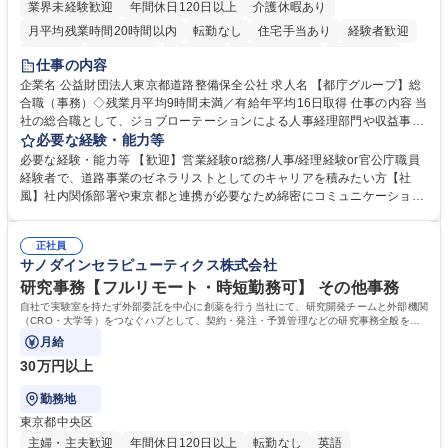
業界未経験歓迎
年間休日120日以上
介護休暇あり
月平均残業時間20時間以内
転勤なし
住宅手当あり
経験者歓迎
研修あり
退職金あり
賞与あり
完全週休2日制
交通費支給
仕事の内容
駅近5分以内
資格取得手当あり
食事補助あり
企業名 公益財団法人東京都道路整備保全公社 求人名 【都庁グループ】総
合職（事務）◇残業月平均9時間未満／有給年平均16日取得 仕事の内容 当
社の総合職として、ジョブローテーションによる人事経理部門や収益事業
等のフロント部門の部署等幅広い部署での業務をお任せいたします。研修
必要な経験・能力等
制度やキャリア支援が充実しております！ ※下記業務詳細 【業務詳細】■
必要な経験・能力等 【歓迎】営業経験or総務/人事/経理経験or官公庁職員
管理部門：広報、人事、経理など当公社の運営に係る管理業務 ■収益部
経験者で、道路事業のゼネラリストとしてのキャリアを積みたい方【社
門：駐車場の新規開拓、管理運営、新宿駅西口広場の「イベントコーナ
風】社内関係部署や東京都と連携が必要なため綿密にコミュニケーション
ー」などの管理運営 ■道路部門：整備の急がれる骨格幹線道路や木造住宅
を図っています。 【業務の魅力】■幅広く携われる：総合職（事務）で
密集地域の特定整備路線の用地取得、道路に関する普及啓発事業、都内の
は、駐車場の管理運営や道路用地の取得、公益財団法人の中枢を担う管理
道路施設や道路工事現場の見学ツアー事業 ※入社後は上記いずれかの部門
正社員
部門など多岐に渡る業務を経験できます。 ■様々なプロジェクト：駐車場
サノダインセラピューティクス株式会社
へ配属。※業務内容変更の範囲：会社の定める業務 募集職種 【都庁グル
事業の他、新宿駅西口広場内に設置された照明を兼ねた広告「ブライトサ
ープ】総合職（事務）◇残業月平均9時間未満／有給年平均16日取得
イン」の管理運営を行うなど、事業収益を生み出す活動を積極的に行って
研究事務【フルリモート・時短勤務可】 その他事務
います。 学歴・資格 学歴：大学院 大学 高専 短大 専修学校 高校 語学力：
自社で実験室を持たず外部委託を中心に創薬を行う当社にて、研究開発チームと外部機関
資格：
（CRO・大学等）をつなぐハブとして、契約・発注・予算管理などの研究事務全般をお
任せします。
月給
30万円以上
勤務地
東京都中央区
主婦・主夫歓迎
年間休日120日以上
転勤なし
英語