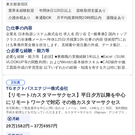
東京都新宿区
業界未経験歓迎
年間休日120日以上
資格取得支援あり
介護休暇あり
車通勤OK
月平均残業時間20時間以内
退職金あり
賞与あり
交通費支給
駅近5分以内
土日祝休み
仕事の内容
企業名 日本熱源システム株式会社 求人名 四ツ谷【一般事務】国内トップ
クラスの冷凍機メーカー/年休125日/月残業10h 仕事の内容 技術部門にお
ける事務作業全般を担当します。見積書や発注書の作成、データ集計、C
ADを用いた図面修正補助、電話・メール対応などを通じて現場の技術者
必要な経験・能力等
を支えるポジションです。 【仕事内容】■資料の整理、作成、ファイリン
必要な経験・能力等 【必須】■事務職の実務経験1年以上 ■Excel（SUM、
グ、受発注等のデータ入力 ■工事見積書や発注書など案件に関する書面の
VLOOKUP等の関数利用）およびWordの基本操作スキル ■CAD操作や施
作成および管理■Excel関数を用いたデータ集計および管理■CAD操作によ
工図面作成の学習意欲 以下いずれかの経験・知識を有する方は特に歓迎し
る設備施工図の作成補助および図面修正■電話対応、メール対応、備品受
ます！ ■建設会社やサブコン会社での事務職経験 ■CADの使用経験 ■施工
発注処理■技術部門や現場担当者との連絡調整業務 ※必要な知識は業務の
図面の作成経験 ■配管図面の作成経験 ※SUM・VLOOKUP・SUMIFなど
中で少しずつ身につけられますので、専門知識を持たない方でも安心して
正社員
を使用しますが既存フォーマットへの入力・修正が中心です。一から関数
TGオクトパスエナジー株式会社
ご応募いただけます。 募集職種 四ツ谷【一般事務】国内トップクラスの
を組むことはありませんのでご安心ください。 学歴・資格 学歴：大学院
冷凍機メーカー/年休125日/月残業10h
大学 高専 短大 専修学校 高校 語学力： 資格：第一種運転免許普通自動車
【リモート/カスタマーサクセス】平日夕方以降を中心
にリモートワークで対応 その他カスタマーサクセス
在宅勤務にて緊急案件を中心に問い合わせ（メール、SMS、LINEなど）対応、契約開始
手続き処理などを行なっていただきます。カスタマーサクセス（Digiops：デジオプス）
と運用構築の業務となります。
月給
29万1582円～37万4957円