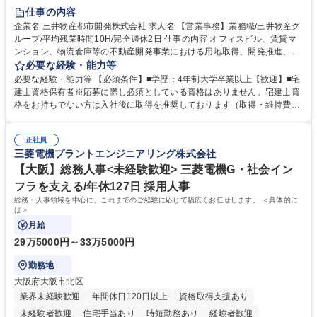
在宅OK
賞与あり
育休あり
完全週休2日制
交通費支給
仕事の内容
駅近5分以内
土日祝休み
寮・社宅あり
企業名 三井物産都市開発株式会社 求人名 【営業事務】業務職/三井物産グ
ループ/平均残業時間10H/完全週休2日 仕事の内容 オフィスビル、賃貸マ
ンション、物流倉庫等の不動産開発事業における用地取得、開発推進、賃
貸運営、売却、仲介・活用提案等を行う営業部門において事務業務を担当
必要な経験・能力等
いただきます。 【詳細】・契約書管理、契約書製本、捺印対応、ファイリ
必要な経験・能力等 【必須条件】■学歴：4年制大学卒業以上【歓迎】■宅
ング、登記簿取得、調書取得・支払業務（各種費用支払、支払管理、請
建士資格保有者※応募に際し必須としている資格はありません。宅建士資
求・支払データ登録、取引先マスター申請対応）・予算作成及び予実管
格をお持ちでない方は入社後に取得を推奨しております（取得・維持費用
理・各種稟議書、報告書作成業務・各種台帳管理、交際費・会議費支払報
の一部補助あり） 【求める人物像】 ・向学心豊かで、主体的に行動でき
告書作成及び月次管理・部内総務庶務全般 など※※配属先によっては上記
る方。 ・社内外の多様な関係者と協調して業務を進められるコミュニケー
の他に担当頂く業務が発生する場合があります。 募集職種 【営業事務】
正社員
ション力がある方。 ・チャレンジを厭わず、粘り強く業務に取り組める
三菱電機プラントエンジニアリング株式会社
業務職/三井物産グループ/平均残業時間10H/完全週休2日
方。多様な関係者と謙虚に信頼関係を構築でき、期限を意識したスケジュ
ール管理が出来る方。※将来的に他部署（営業部門、コーポレート部門）
【大阪】総務人事<未経験歓迎> 三菱電機G・社会イン
へのジョブローテーションの可能性があります。 学歴・資格 学歴：大学
フラを支える/年休127日 採用人事
院 大学 語学力： 資格：宅地建物取引士
総務・人事領域を中心に、これまでのご経験に応じて幅広くお任せします。 ＜具体的に
は＞
月給
29万5000円～33万5000円
勤務地
大阪府大阪市北区
業界未経験歓迎
年間休日120日以上
資格取得支援あり
未経験者歓迎
住宅手当あり
時短勤務あり
経験者歓迎