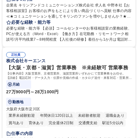
企業名 キリンアンドコミュニケーションズ株式会社 求人名 中野本社【お
客様相談室】お客様のお声をもとにより良い商品づくりへ貢献 仕事の内容
≪★コミュニケーションを通してキリンのファンを増やしませんか？★≫
お客様のお声をより良い商品づくりに活かしていく上で、窓口となるお客
必要な経験・能力等
様相談室でのお仕事です。 日々お客様からいただくキリングループへのご
必要な経験・能力等 【必須】コールセンターやお客様相談室の業務経験、
意見を、企業活動に活かしています。お客様からの声に迅速かつ誠意をも
PCが使える方（Word・Excel）【働き方】在宅勤務・リモートワーク相
って対応、情報提供するとともにグループ内活動に反映しています。 【具
談可/月平均残業7～8時間程度 【入社後の研修】着任から1か月は電話対応
体的には】電話応対、メール、お手紙対応、ご指摘品調査報告書作成、有
のOJTを中心に実施し、電話対応に慣れた段階でメール・手紙のOJTを実
人チャットボット対応など。 【1日の対応件数】■電話：月間一人当たり
施する予定です。独り立ち以降もしっかりフォローする体制を整えていま
平均100件前後■メール・手紙：同上40件前後 募集職種 中野本社【お客様
正社員
すのでご安心ください。 【当社について】キリングループの広報機能を担
株式会社キーエンス
相談室】お客様のお声をもとにより良い商品づくりへ貢献
う会社として、お客様との出会いを大切にし、磨き上げたホスピタリティ
を込めてコミュニケーションをとりながら広報関連業務を行っておりま
【大阪・京都・滋賀】営業事務 ※未経験可 営業事務
す。 学歴・資格 学歴：大学院 大学 高専 短大 専修学校 高校 語学力： 資
【仕事内容】大阪営業所、京都営業所、滋賀営業所いずれかにて営業事務をお任せ。
格：
【詳細】電話応対・データ入力・伝票や見積の作成・カタログ送付・来客対応・営業所内
で発生する事務業務や業務改善をお任せ。
月給
27万9000円～28万1000円
勤務地
大阪府大阪市淀川区
業界未経験歓迎
年間休日120日以上
未経験者歓迎
退職金あり
賞与あり
育休あり
完全週休2日制
交通費支給
駅近5分以内
土日祝休み
仕事の内容