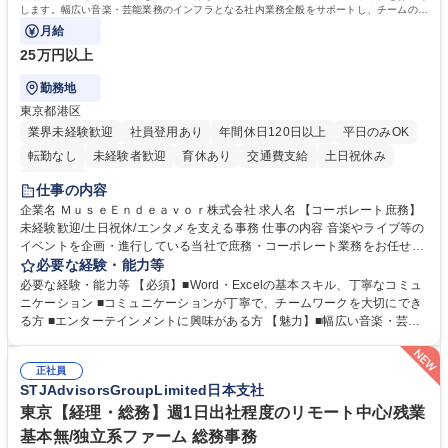
します。幅広い音楽・芸能業務のインフラとなる社内業務全般をサポートし、チームの円
滑な運営を支えていただきます。
月給
25万円以上
勤務地
東京都港区
業界未経験歓迎
社員登用あり
年間休日120日以上
平日のみOK
転勤なし
未経験者歓迎
育休あり
交通費支給
土日祝休み
服装自由
仕事の内容
企業名 ＭｕｓｅＥｎｄｅａｖｏｒ株式会社 求人名 【コーポレート庶務】
未経験歓迎/土日祝休/エンタメを支える事務 仕事の内容 音楽やライブ等の
イベントを企画・進行している当社で庶務・コーポレート業務をお任せし
ます。幅広い音楽・芸能業務のインフラとなる社内業務全般をサポート
必要な経験・能力等
し、チームの円滑な運営を支えていただきます。 ■社内の庶務・一般事務
必要な経験・能力等 【必須】■Word・Excelの基本スキル、丁寧なコミュ
全般、書類整理、備品管理・発注 ■郵便物の仕分け、来客・電話対応、社
ニケーション ■コミュニケーションが丁寧で、チームワークを大切にでき
内環境の維持サポート ■経理や人事/採用の外注事業者とのやりとり・プロ
る方 ■エンターテインメントに興味がある方 【魅力】■幅広い音楽・芸能
セスの推進 ★外注連携など幅広い業務に携わるため、事務スキルだけでな
ビジネスを展開する企業のインフラを支えるため、エンタメ業界の裏側を
く 進行管理能力や調整力など、市場価値の高いキャリアアップが可能で
体感しながら、社会貢献性の高い業務に携わることができます。■単なる
す。 ※業務の変更範囲：会社の定める業務※ 募集職種 【コーポレート庶
正社員
ルーティンワークに留まらず、外注事業者との連携や業務プロセスの推進
STJAdvisorsGroupLimited日本支社
務】未経験歓迎/土日祝休/エンタメを支える事務
など、自らの裁量で組織の仕組みづくりに関われるやりがいがあります。
■土日祝休みで、プライベートと両立しながら専門スキルを磨ける環境で
東京【経理・総務】週1日出社程度のリモート中心/残業
す。 学歴・資格 学歴：大学院 大学 高専 短大 専修学校 高校 語学力： 資
基本無/独立系ファーム 総務事務
格：