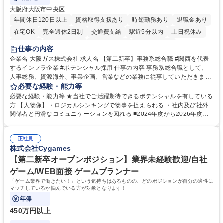
大阪府大阪市中央区
年間休日120日以上
資格取得支援あり
時短勤務あり
退職金あり
在宅OK
完全週休2日制
交通費支給
駅近5分以内
土日祝休み
服装自由
第二新卒歓迎
寮・社宅あり
食事補助あり
仕事の内容
企業名 大阪ガス株式会社 求人名 【第二新卒】事務系総合職 #関西を代表
するインフラ企業 #ポテンシャル採用 仕事の内容 事務系総合職として、
人事総務、資源海外、事業企画、営業などの業務に従事していただきま
す。 【業務内容の一例】■所属事業部の勤労業務 ■海外に関係する各種業
必要な経験・能力等
務 ■営業部門の企画スタッフ、ルート営業 【キャリアパス】入社後の配属
必要な経験・能力等 ★当社でご活躍期待できるポテンシャルを有している
ポジションで一定期間ご活躍頂いた後、本人の適性及び将来のキャリアを
方 【人物像】・ロジカルシンキングで物事を捉えられる ・社内及び社外
鑑みてジョブローテーションを行います。 【育成】OJTでの現場育成や研
関係者と円滑なコミュニケーションを図れる ■2024年度から2026年度ま
修カリキュラムを通じて、Daigasグループの業務で必要となる知識につい
での3ヵ年を対象とする「Daigasグループ中期経営計画2026」を策定しま
て学んでいただきます。 募集職種 【第二新卒】事務系総合職 #関西を代
した。https://www.osakagas.co.jp/company/press/pr2024/1777576_564
表するインフラ企業 #ポテンシャル採用
正社員
72.html ■エネルギーセキュリティの不安定化や気候変動による自然災害の
株式会社Cygames
甚大化など、これまで以上に社会課題解決の重要性が高まっています。
「未来の日常」の創造に向けて持続可能な社会の実現に貢献してまいりま
【第二新卒オープンポジション】業界未経験歓迎/自社
す。 学歴・資格 学歴：大学院 大学 語学力： 資格：
ゲーム/WEB面接 ゲームプランナー
「ゲーム業界で働きたい！」という気持ちはあるものの、どのポジションが自分の適性に
マッチしているか悩んでいる方が対象となります！
年俸
450万円以上