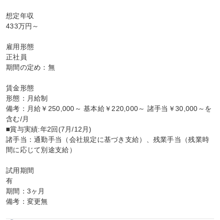
想定年収

433万円～

雇用形態

正社員

期間の定め：無

賃金形態

形態：月給制

備考：月給￥250,000～ 基本給￥220,000～ 諸手当￥30,000～を
含む/月

■賞与実績:年2回(7月/12月)

諸手当：通勤手当（会社規定に基づき支給）、残業手当（残業時
間に応じて別途支給）

試用期間

有

期間：3ヶ月

備考：変更無