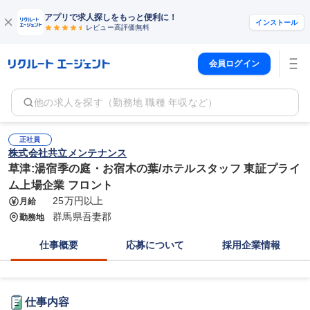
アプリで求人探しをもっと便利に！
インストール
レビュー高評価
無料
会員ログイン
他の求人を探す（勤務地 職種 年収など）
正社員
株式会社共立メンテナンス
草津:湯宿季の庭・お宿木の葉/ホテルスタッフ 東証プライ
ム上場企業 フロント
25万円以上
月給
群馬県吾妻郡
勤務地
仕事概要
応募について
採用企業情報
仕事内容