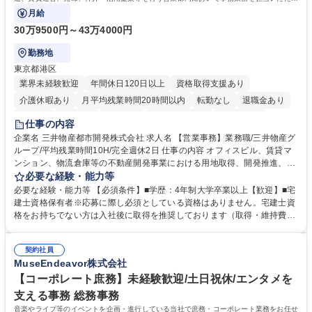
ます。
月給
30万9500円～43万4000円
勤務地
東京都港区
業界未経験歓迎
年間休日120日以上
資格取得支援あり
介護休暇あり
月平均残業時間20時間以内
転勤なし
退職金あり
在宅OK
賞与あり
育休あり
完全週休2日制
交通費支給
仕事の内容
駅近5分以内
土日祝休み
寮・社宅あり
企業名 三井物産都市開発株式会社 求人名 【営業事務】業務職/三井物産グ
ループ/平均残業時間10H/完全週休2日 仕事の内容 オフィスビル、賃貸マ
ンション、物流倉庫等の不動産開発事業における用地取得、開発推進、賃
貸運営、売却、仲介・活用提案等を行う営業部門において事務業務を担当
必要な経験・能力等
いただきます。 【詳細】・契約書管理、契約書製本、捺印対応、ファイリ
必要な経験・能力等 【必須条件】■学歴：4年制大学卒業以上【歓迎】■宅
ング、登記簿取得、調書取得・支払業務（各種費用支払、支払管理、請
建士資格保有者※応募に際し必須としている資格はありません。宅建士資
求・支払データ登録、取引先マスター申請対応）・予算作成及び予実管
格をお持ちでない方は入社後に取得を推奨しております（取得・維持費用
理・各種稟議書、報告書作成業務・各種台帳管理、交際費・会議費支払報
の一部補助あり） 【求める人物像】 ・向学心豊かで、主体的に行動でき
告書作成及び月次管理・部内総務庶務全般 など※※配属先によっては上記
る方。 ・社内外の多様な関係者と協調して業務を進められるコミュニケー
の他に担当頂く業務が発生する場合があります。 募集職種 【営業事務】
契約社員
ション力がある方。 ・チャレンジを厭わず、粘り強く業務に取り組める
MuseEndeavor株式会社
業務職/三井物産グループ/平均残業時間10H/完全週休2日
方。多様な関係者と謙虚に信頼関係を構築でき、期限を意識したスケジュ
ール管理が出来る方。※将来的に他部署（営業部門、コーポレート部門）
【コーポレート庶務】未経験歓迎/土日祝休/エンタメを
へのジョブローテーションの可能性があります。 学歴・資格 学歴：大学
支える事務 総務事務
院 大学 語学力： 資格：宅地建物取引士
音楽やライブ等のイベントを企画・進行している当社で庶務・コーポレート業務をお任せ