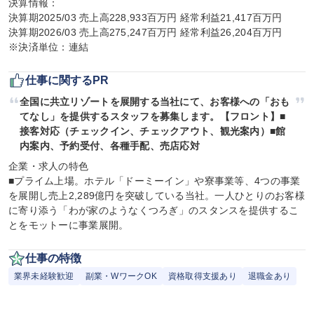
決算情報：

決算期2025/03 売上高228,933百万円 経常利益21,417百万円

決算期2026/03 売上高275,247百万円 経常利益26,204百万円

※決済単位：連結
仕事に関するPR
全国に共立リゾートを展開する当社にて、お客様への「おも
てなし」を提供するスタッフを募集します。【フロント】■
接客対応（チェックイン、チェックアウト、観光案内）■館
内案内、予約受付、各種手配、売店応対
企業・求人の特色

■プライム上場。ホテル「ドーミーイン」や寮事業等、4つの事業
を展開し売上2,289億円を突破している当社。一人ひとりのお客様
に寄り添う「わが家のようなくつろぎ」のスタンスを提供するこ
とをモットーに事業展開。
仕事の特徴
業界未経験歓迎
副業・WワークOK
資格取得支援あり
退職金あり