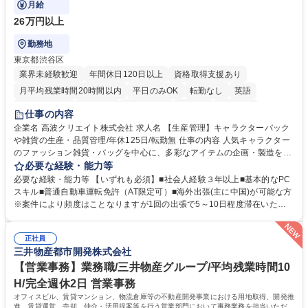
月給
26万円以上
勤務地
東京都渋谷区
業界未経験歓迎
年間休日120日以上
資格取得支援あり
月平均残業時間20時間以内
平日のみOK
転勤なし
英語
住宅手当あり
研修あり
退職金あり
在宅OK
賞与あり
仕事の内容
完全週休2日制
交通費支給
駅近5分以内
中国語
土日祝休み
企業名 高波クリエイト株式会社 求人名 【生産管理】キャラクターバック
や雑貨の生産・品質管理/年休125日/転勤無 仕事の内容 人気キャラクター
のファッション雑貨・バッグを中心に、多彩なアイテムの企画・製造を手
掛ける当社にて、自社企画・開発商品の生産管理・品質管理を担当。『か
必要な経験・能力等
わいい』を届けるやりがいのあるポジションです。 有名ブランドやキャラ
必要な経験・能力等 【いずれも必須】■社会人経験３年以上■基本的なPC
クターライセンスを活用した商品の企画・開発・販売を行っています。企
スキル■普通自動車運転免許（AT限定可）■海外出張(主に中国)が可能な方
画段階から納品まで、商品の製造に関わる全てのプロセスにおいて、生産
※案件により頻度はことなりますが1回の出張で5～10日程度滞在いただ
管理及び品質管理を担当。仕様書の作成、生産スケジュールの組立て、工
く予定です。 【歓迎】■英語もしくは中国語に抵抗のない方■雑貨品など
場へ見積依頼・価格交渉、サンプルの品質確認や検査の手配、ライセンス
の生産管理業務の経験 ≪求める人物像≫ ・製品の検品業務などあるた
元様とのやり取り、輸入関連の書類の管理、国内倉庫での品質チェック、
正社員
め、『コツコツと実直に取り組める方』 ・工場やライセンス元を含む社内
三井物産都市開発株式会社
工場開拓などがございます。 募集職種 【生産管理】キャラクターバック
外関係者と友好なコミュニケーションが取れる方 ※折衝は営業担当がメイ
や雑貨の生産・品質管理/年休125日/転勤無
ンで行います。 学歴・資格 学歴：大学院 大学 高専 短大 専修学校 高校 語
【営業事務】業務職/三井物産グループ/平均残業時間10
学力： 資格：
H/完全週休2日 営業事務
オフィスビル、賃貸マンション、物流倉庫等の不動産開発事業における用地取得、開発推
進、賃貸運営、売却、仲介・活用提案等を行う営業部門において事務業務を担当いただき