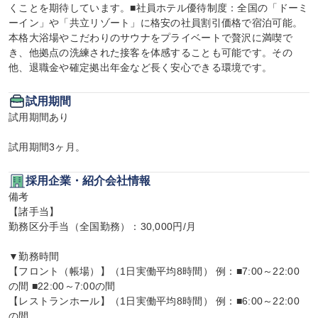
くことを期待しています。■社員ホテル優待制度：全国の「ドーミ
ーイン」や「共立リゾート」に格安の社員割引価格で宿泊可能。
本格大浴場やこだわりのサウナをプライベートで贅沢に満喫で
き、他拠点の洗練された接客を体感することも可能です。その
他、退職金や確定拠出年金など長く安心できる環境です。
試用期間
試用期間あり

試用期間3ヶ月。
採用企業・紹介会社情報
備考

【諸手当】

勤務区分手当（全国勤務）：30,000円/月

▼勤務時間

【フロント（帳場）】（1日実働平均8時間） 例：■7:00～22:00
の間 ■22:00～7:00の間

【レストランホール】（1日実働平均8時間） 例：■6:00～22:00
の間
