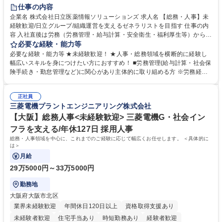
住宅手当あり
時短勤務あり
退職金あり
在宅OK
賞与あり
仕事の内容
育休あり
完全週休2日制
交通費支給
土日祝休み
寮・社宅あり
企業名 株式会社日立医薬情報ソリューションズ 求人名 【総務・人事】未
経験歓迎/日立グループ/組織運営を支えるゼネラリストを目指す 仕事の内
容 入社直後は労務（労務管理・給与計算・安全衛生・福利厚生等）からお
任せいたします。将来は総務・採用・教育業務へ守備範囲を広げ、組織運
必要な経験・能力等
営を支えるゼネラリストをめざせます。 ・初期業務：労働時間管理、給与
必要な経験・能力等 ★未経験歓迎！ ★人事・総務領域を横断的に経験し
計算、社会保険対応、福利厚生管理、安全衛生、健康経営推進等をお任せ
幅広いスキルを身につけたい方におすすめ！ ■労務管理(給与計算・社会保
します。ご経験に応じて、休職者管理など、幅広く経験を積んでいただき
険手続き・勤怠管理など)に関心があり主体的に取り組める方 ※労務経験
ます。 ・将来的な広がり：総務・採用・教育・税務対応・経営企画等。
者は早期にご活躍いただけます。 ■チームで仕事を推進できる方■将来は
★メンバーがマンツーマンで丁寧に教えるため、ご経験が浅くても安心！
マネジメント職として活躍したい 【尚可】■人事、労務、採用、教育業務
幅広く経験を積みたい意欲がある方に最適な環境です。 募集職種 【総
正社員
のご経験 ■労務管理（給与計算・社会保険手続き・勤怠管理など）の経験
三菱電機プラントエンジニアリング株式会社
務・人事】未経験歓迎/日立グループ/組織運営を支えるゼネラリストを目
■衛生管理者の資格をお持ちの方 学歴・資格 学歴：大学院 大学 高専 短大
指す
専修学校 高校 語学力： 資格：
【大阪】総務人事<未経験歓迎> 三菱電機G・社会イン
フラを支える/年休127日 採用人事
総務・人事領域を中心に、これまでのご経験に応じて幅広くお任せします。 ＜具体的に
は＞
月給
29万5000円～33万5000円
勤務地
大阪府大阪市北区
業界未経験歓迎
年間休日120日以上
資格取得支援あり
未経験者歓迎
住宅手当あり
時短勤務あり
経験者歓迎