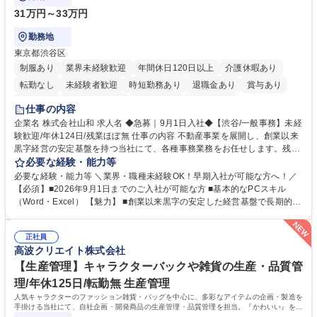
31万円～33万円
勤務地
東京都渋谷区
制服あり
業界未経験歓迎
年間休日120日以上
介護休暇あり
転勤なし
未経験者歓迎
時短勤務あり
退職金あり
賞与あり
育休あり
完全週休2日制
交通費支給
土日祝休み
仕事の内容
企業名 株式会社山和 求人名 ◆急募｜9月1日入社◆【渋谷/一般事務】未経
験歓迎/年休124日/残業ほぼ無 仕事の内容 不動産事業を展開し、創業以来
黒字経営の安定基盤を持つ当社にて、各種事務業務をお任せします。残業
がほぼ発生せず、連続した日程の有給取得が可能なため、WLBを整えたい
必要な経験・能力等
方にお勧めの環境です！ 入社後はOJTを通じて丁寧に研修を行いますの
必要な経験・能力等 ＼業界・職種未経験OK！早期入社が可能な方へ！／
で、事務未経験の方でも安心して臨むことができます。 【業務詳細】■電
【必須】■2026年9月1日までのご入社が可能な方 ■基本的なPCスキル
話・来客対応 ■物件の鍵や社内の備品管理 ■データ入力や書類作成 ■契約
（Word・Excel） 【魅力】 ■創業以来黒字の安定した経営基盤で長期的に
書などのファイリング ■郵送物の仕訳・発送 など 募集職種 ◆急募｜9月1
安心して働ける環境 ■残業ほぼなしで働きやすさ抜群、プライベートとの
日入社◆【渋谷/一般事務】未経験歓迎/年休124日/残業ほぼ無
両立が可能 ■有給取得を積極的に推奨、年間10日程度の取得実績 ■1ヶ月
正社員
のOJTで業務を習得可能、未経験でもしっかりサポート 学歴・資格 学
高波クリエイト株式会社
歴：大学院 大学 高専 短大 語学力： 資格：
【生産管理】キャラクターバックや雑貨の生産・品質管
理/年休125日/転勤無 生産管理
人気キャラクターのファッション雑貨・バッグを中心に、多彩なアイテムの企画・製造を
手掛ける当社にて、自社企画・開発商品の生産管理・品質管理を担当。『かわいい』を届
けるやりがいのあるポジションです。