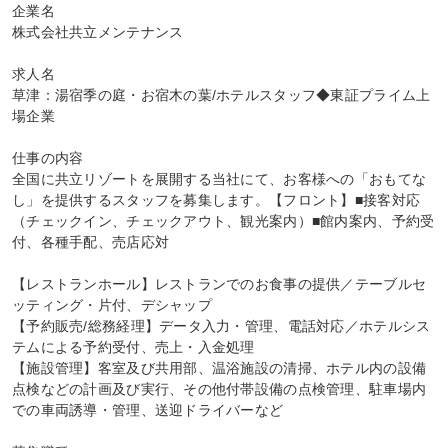
企業名

株式会社共立メンテナンス

求人名

草津：湯宿季の庭・お宿木の葉/ホテルスタッフ◆東証プライム上
場企業

仕事の内容

全国に共立リゾートを展開する当社にて、お客様への「おもてな
し」を提供するスタッフを募集します。【フロント】■接客対応
（チェックイン、チェックアウト、観光案内）■館内案内、予約受
付、各種手配、売店応対

【レストランホール】レストランでのお食事の提供／テーブルセ
ッティング・片付、デシャップ

【予約販売/総務経理】データ入力・管理、電話対応／ホテルシス
テムによる予約受付、売上・入金処理

【施設管理】客室及び共用部、温浴施設の清掃、ホテル内の設備
点検などの計画及び実行、その他付帯設備の点検管理、駐車場内
での車両誘導・管理、送迎ドライバーなど
