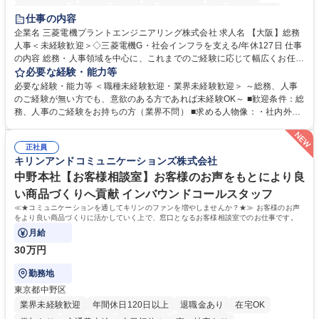
退職金あり
在宅OK
賞与あり
完全週休2日制
交通費支給
仕事の内容
駅近5分以内
土日祝休み
服装自由
寮・社宅あり
食事補助あり
企業名 三菱電機プラントエンジニアリング株式会社 求人名 【大阪】総務
人事＜未経験歓迎＞◇三菱電機G・社会インフラを支える/年休127日 仕事
の内容 総務・人事領域を中心に、これまでのご経験に応じて幅広くお任せ
します。 ＜具体的には＞ ・総務/人事労務（給与・社保・勤怠管理など）
必要な経験・能力等
・採用・教育研修 ・福利厚生運用 など ※基本的には事務所勤務ですが、
必要な経験・能力等 ＜職種未経験歓迎・業界未経験歓迎＞ ～総務、人事
採用や教育等の業務内容により、関西圏以外への日帰り・宿泊を伴う国内
のご経験が無い方でも、意欲のある方であれば未経験OK～ ■歓迎条件：総
出張もございます。 ※担当業務を持ちつつ、お互いに助け合いながら、総
務、人事のご経験をお持ちの方（業界不問） ■求める人物像：・社内外の
務部という組織として協力しながら進める体制です。 募集職種 【大阪】
関係各部門との調整を率先して行い、業務を円滑に遂行できる協調性やコ
総務人事＜未経験歓迎＞◇三菱電機G・社会インフラを支える/年休127日
ミュニケーション能力を持っている方 ・人事総務領域に興味がありゼネラ
正社員
リスト志向をお持ちの方 学歴・資格 学歴：大学院 大学 語学力： 資格：
キリンアンドコミュニケーションズ株式会社
中野本社【お客様相談室】お客様のお声をもとにより良
い商品づくりへ貢献 インバウンドコールスタッフ
≪★コミュニケーションを通してキリンのファンを増やしませんか？★≫ お客様のお声
をより良い商品づくりに活かしていく上で、窓口となるお客様相談室でのお仕事です。
月給
30万円
勤務地
東京都中野区
業界未経験歓迎
年間休日120日以上
退職金あり
在宅OK