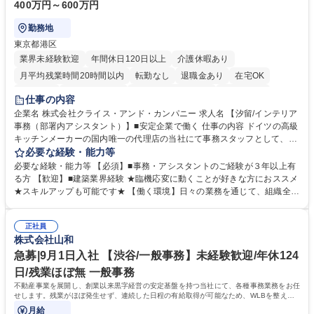
400万円～600万円
勤務地
東京都港区
業界未経験歓迎
年間休日120日以上
介護休暇あり
月平均残業時間20時間以内
転勤なし
退職金あり
在宅OK
育休あり
完全週休2日制
インセンティブあり
交通費支給
仕事の内容
駅近5分以内
土日祝休み
企業名 株式会社クライス・アンド・カンパニー 求人名 【汐留/インテリア
事務（部署内アシスタント）】■安定企業で働く 仕事の内容 ドイツの高級
キッチンメーカーの国内唯一の代理店の当社にて事務スタッフとして、部
署内の事務業務全般をお任せいたします。 裁量を持って働いていただける
必要な経験・能力等
ため、スキルアップも可能です。 【部署内の事務業務全般】 ■サンプルの
必要な経験・能力等 【必須】■事務・アシスタントのご経験が３年以上有
仕分け・整理 ■電話応対 ■書類作成（会議資料、お客様宛請求書、支払書
る方 【歓迎】■建築業界経験 ★臨機応変に動くことが好きな方におススメ
類を取りまとめて経理へ提出等） ■ショールームアテンド・運営・予約業
★スキルアップも可能です★ 【働く環境】日々の業務を通じて、組織全体
務 ■広報・PR業務のアシスタント（SNS投稿補助、資料作成など） ■納品
のサポートを行い、成果を実感できる仕事です。また、コミュニケーショ
時の取扱説明書作成・送付（キッチン、機器等の商品） 募集職種 【汐留/
ンスキルや問題解決能力が磨かれ、キャリアアップのチャンスも豊富。チ
インテリア事務（部署内アシスタント）】■安定企業で働く
正社員
ームとの協力や新しいアイデアを活かす場もあり、やりがいを感じながら
株式会社山和
働けます。 【歓迎】 ■インテリアの業界のご経験が有る方■PCの作業に慣
れている方 学歴・資格 学歴：大学院 大学 高専 短大 専修学校 語学力： 資
急募|9月1日入社 【渋谷/一般事務】未経験歓迎/年休124
格：
日/残業ほぼ無 一般事務
不動産事業を展開し、創業以来黒字経営の安定基盤を持つ当社にて、各種事務業務をお任
せします。残業がほぼ発生せず、連続した日程の有給取得が可能なため、WLBを整えた
い方にお勧めの環境です！
月給