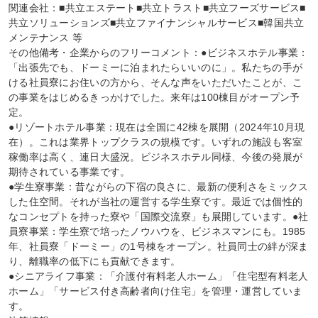
関連会社：■共立エステート■共立トラスト■共立フーズサービス■
共立ソリューションズ■共立ファイナンシャルサービス■韓国共立
メンテナンス 等

その他備考・企業からのフリーコメント：●ビジネスホテル事業：
「出張先でも、ドーミーに泊まれたらいいのに」。私たちの手が
ける社員寮にお住いの方から、そんな声をいただいたことが、こ
の事業をはじめるきっかけでした。来年は100棟目がオープン予
定。

●リゾートホテル事業：現在は全国に42棟を展開（2024年10月現
在）。これは業界トップクラスの規模です。いずれの施設も客室
稼働率は高く、連日大盛況。ビジネスホテル同様、今後の発展が
期待されている事業です。

●学生寮事業：昔ながらの下宿の良さに、最新の便利さをミックス
した住空間。それが当社の運営する学生寮です。最近では個性的
なコンセプトを持った寮や「国際交流寮」も展開しています。●社
員寮事業：学生寮で培ったノウハウを、ビジネスマンにも。1985
年、社員寮「ドーミー」の1号棟をオープン。社員同士の絆が深ま
り、離職率の低下にも貢献できます。

●シニアライフ事業：「介護付有料老人ホーム」「住宅型有料老人
ホーム」「サービス付き高齢者向け住宅」を管理・運営していま
す。
