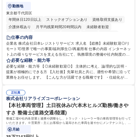
勤務地
東京都千代田区
年間休日120日以上
ストックオプションあり
資格取得支援あり
介護休暇あり
月平均残業時間20時間以内
未経験者歓迎
住宅手当あり
時短勤務あり
研修あり
在宅OK
賞与あり
仕事の内容
完全週休2日制
交通費支給
駅近5分以内
土日祝休み
服装自由
企業名 株式会社日本レジストリサービス 求人名 【総務】未経験歓迎◎/リ
モート可/世界で唯一の事業/福利厚生◎/再雇用有 仕事の内容 インターネッ
ト上の様々なサービスを支える当社にて、執務環境の整備や社内制度の検
討、イベント運営などの幅広い業務を担当し、間接的に会社の生産性向上
必要な経験・能力等
や成長に貢献している部署です。 会社の全メンバーが安心して長く成果を
必要な経験・能力等 【◎未経験歓迎◎】 主体的に考え、論理的な説明・
発揮できる環境を整えるために、毎日のメンテナンスや維持管理に加え、
提案が積極的にできる方 【入社後】先輩社員と共に、適性や希望に沿って
新たな施策検討を積極的に行っていただき、会社全体を巻き込み課題解決
業務をお任せします。 【こんな方が活躍できる職種です】 ・仕組化が好
を推進。 ・オフィス運営：執務環境の整備・物品管理・社内規定整備/改
き/得意・協働の姿勢を持っている・優先順位付け、マルチタスクが得意・
善・イベント企画/運営・非常時の対応 など、本人の希望や適性によって
様々な立場で物事を考えられる・定型業務だけでなく突発的な出来事にも
幅広い業務の体得が可能で、多様なキャリアパスを描くことも可能です。
正社員
対処できる・新しいことに興味関心がある 【魅力】■自己啓発支援：資格
株式会社リアライズコーポレーション
募集職種 【総務】未経験歓迎◎/リモート可/世界で唯一の事業/福利厚生◎/
取得や通信教育など費用の80%（年間25万円まで）を補助 ■住宅手当：家
再雇用有
賃の50%（月額7万円まで）を補助 学歴・資格 学歴：大学院 大学 語学
【本社車両管理】土日祝休み/六本木ヒルズ勤務/働きや
力： 資格：
すさ 整備士(道路交通/陸運)
整備工場や社内各部署と連携や調整をし、トラック・トレーラー等の車両管理等を行って
いただきます。※営業所：主にお客様から返却された車両を速やかにメンテナンスし、次
のお客様にお貸し出しするための拠点
月給
35万7143円以上