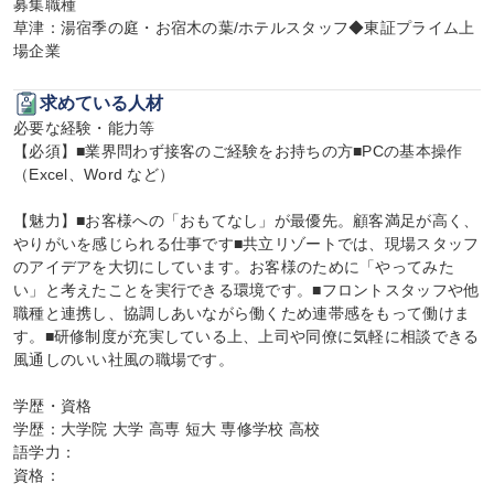
募集職種

草津：湯宿季の庭・お宿木の葉/ホテルスタッフ◆東証プライム上
場企業
求めている人材
必要な経験・能力等

【必須】■業界問わず接客のご経験をお持ちの方■PCの基本操作
（Excel、Word など）

【魅力】■お客様への「おもてなし」が最優先。顧客満足が高く、
やりがいを感じられる仕事です■共立リゾートでは、現場スタッフ
のアイデアを大切にしています。お客様のために「やってみた
い」と考えたことを実行できる環境です。■フロントスタッフや他
職種と連携し、協調しあいながら働くため連帯感をもって働けま
す。■研修制度が充実している上、上司や同僚に気軽に相談できる
風通しのいい社風の職場です。

学歴・資格

学歴：大学院 大学 高専 短大 専修学校 高校

語学力：

資格：