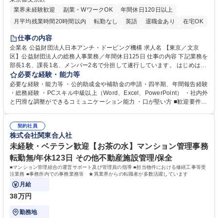
業界未経験歓迎
副業・WワークOK
年間休日120日以上
月平均残業時間20時間以内
転勤なし
英語
退職金あり
在宅OK
賞与あり
育休あり
完全週休2日制
交通費支給
土日祝休み
仕事の内容
食事補助あり
企業名 公益財団法人日本アンチ・ドーピング機構 求人名 【東京／文京
区】公益財団法人の総務人事業務／年間休日125日 仕事の内容 下記業務を
部長1名、課長1名、メンバー2名で分担して遂行しています。 はじめは担
当者として業務を覚えていただき、ゆくゆくはリーダーやマネージャーポ
必要な経験・能力等
ジションとして活躍いただくことを期待しています。 【総務・人事グルー
必要な経験・能力等 ・公的助成金や補助金の申請・四半期、年間報告経験
プの業務内容】 ・人事制度関連 ・採用活動 ・教育研修の企画、実行 ・勤
・総務経験 ・PCスキル中級以上（Word、Excel、PowerPoint） ・社内外
怠管理 ・官公庁への各種提出 ・法定の会議運営（評議員会、理事会） ・
と円滑な調整ができるコミュニケーション能力 ・口が堅い方 ■歓迎要件
コンプライアンス ・内部規程やルールの管理、整備、文書管理 ・契約関
・採用業務経験 ・英語に抵抗がない方 ・営業経験 学歴・資格 学歴：大学
連 ・衛生管理 ・防災関連・公的助成金の管理・オフィス、ファシリティ
院 大学 高専 短大 専修学校 高校 語学力： 資格：
管理 ・福利厚生関連 ・職員からの問合せ、相談対応 ・その他日常の総務
契約社員
株式会社関東合人社
業務全般 募集職種 【東京／文京区】公益財団法人の総務人事業務／年間
休日125日
未経験・ベテラン歓迎【お茶の水】マンション管理事務
転勤無/年休123日 その他不動産施設管理/保全
■マンション管理組合の運営サポート及び管理員の指導 ■担当物件における修繕工事等受
注業務 ■事務所内での事務業務等 ★異業界からの転職者が多数活躍しています
月給
38万円
勤務地