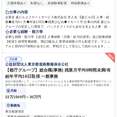
介護休暇あり
転勤なし
未経験者歓迎
時短勤務あり
経験者歓迎
退職金あり
在宅OK
賞与あり
育休あり
仕事の内容
完全週休2日制
交通費支給
長期歓迎
駅近5分以内
土日祝休み
企業名 森ビルエステートサービス株式会社 求人名 【森ビルG】人事・総
務◆賞与5ヶ月◆年休120日◆残業少なめ◆リモート可 仕事の内容 森ビル
グループの安定した環境で、バックオフィスから会社を支える人事・総務
をお任せします。 労務と総務の業務をバランスよく担当し、ゆくゆくは制
必要な経験・能力等
度改定などのコア業務にも挑戦できる、やりがいある環境です。 ■勤怠管
必要な経験・能力等 【必須】人事経験（労務・給与社保等）及び総務経験
理、給与計算、社会保険手続き、年末調整等の労務管理全般 ■入退社手続
【歓迎】経理実務経験、簿記3級以上 業界未経験の方も歓迎です。マニュ
き、社内規定の改定や人事制度改定などのコア業務 ■社内イベントの企画
アルと部内OJT体制があるため、即戦力として安心して始められます。
運営やその他総務業務全般 ※労務と総務を1：1の割合でお任せ。 入社後
【魅力・やりがい】森ビルGの安定基盤で労務から総務まで幅広く携われ
は部内のOJTを中心に、あなたの経験に合わせて不足している部分はいつ
ます。定型業務に留まらず、社内規定や人事制度の改定など会社のコア業
でも質問・相談できる環境が整っているため、安心して成長できます。 募
正社員
務に挑戦できるため、自身の成長と組織への貢献度をダイレクトに実感で
公益財団法人東京都道路整備保全公社
集職種 【森ビルG】人事・総務◆賞与5ヶ月◆年休120日◆残業少なめ◆
きます。 残業少なめ、週1日リモート可など、ワークライフバランスを保
リモート可
ち長期活躍できる環境です。 「これまでの幅広い経験を活かし、長期的な
【都庁グループ】総合職(事務) 残業月平均9時間未満/有
キャリアを築きたい」という前向きな意欲と挑戦を全力で応援します。 学
給年平均16日取得 一般事務
歴・資格 学歴：大学院 大学 高専 短大 専修学校 高校 語学力： 資格：日商
当社の総合職として、ジョブローテーションによる人事経理部門や収益事業等のフロント
簿記検定1級 日商簿記検定2級 日商簿記検定3級
部門の部署等幅広い部署での業務をお任せいたします。研修制度やキャリア支援が充実し
ております！ ※下記業務詳細
月給
22万1500円～30万円
勤務地
東京都新宿区