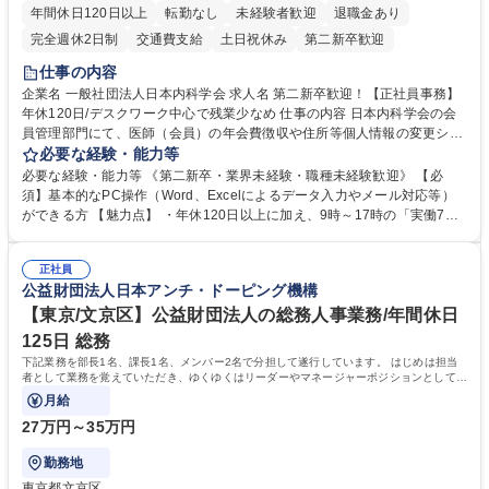
年間休日120日以上
転勤なし
未経験者歓迎
退職金あり
完全週休2日制
交通費支給
土日祝休み
第二新卒歓迎
仕事の内容
企業名 一般社団法人日本内科学会 求人名 第二新卒歓迎！【正社員事務】
年休120日/デスクワーク中心で残業少なめ 仕事の内容 日本内科学会の会
員管理部門にて、医師（会員）の年会費徴収や住所等個人情報の変更シス
テム入力、電話・FAX対応をお任せします。将来的には、各種委員会の運
必要な経験・能力等
営事務局業務などにも幅広く携わっていただきます。 【会員管理・データ
必要な経験・能力等 《第二新卒・業界未経験・職種未経験歓迎》 【必
入力業務】 ・医師（会員）の住所変更、個人情報のシステム登録・更新
須】基本的なPC操作（Word、Excelによるデータ入力やメール対応等）
・年会費の徴収管理や入金データの照合確認 【問い合わせ対応】 ・会員
ができる方 【魅力点】 ・年休120日以上に加え、9時～17時の「実働7時
（医師）からの電話、FAX、ネット申請に伴う相談受付 ・複雑な案件のへ
間勤務」で残業も少なくワークライフバランスは抜群です。 【将来的な業
のエスカレーション・連携対応 募集職種 第二新卒歓迎！【正社員事務】
務（各種委員会運営）】 ・学会内における各種委員会のスケジュール調
年休120日/デスクワーク中心で残業少なめ
正社員
整、資料作成、当日の運営サポート 学歴・資格 学歴：大学院 大学 語学
公益財団法人日本アンチ・ドーピング機構
力： 資格：
【東京/文京区】公益財団法人の総務人事業務/年間休日
125日 総務
下記業務を部長1名、課長1名、メンバー2名で分担して遂行しています。 はじめは担当
者として業務を覚えていただき、ゆくゆくはリーダーやマネージャーポジションとして活
躍いただくことを期待しています。
月給
27万円～35万円
勤務地
東京都文京区