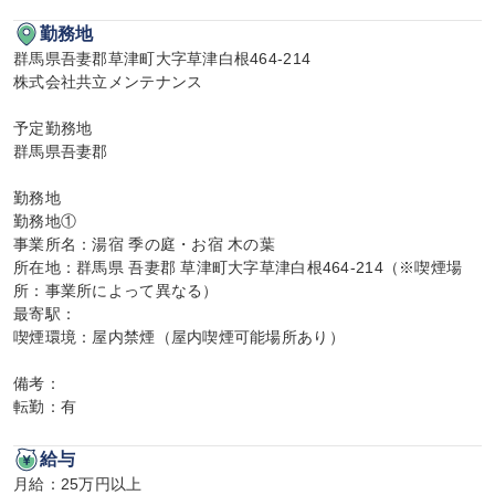
勤務地
群馬県吾妻郡草津町大字草津白根464-214

株式会社共立メンテナンス

予定勤務地

群馬県吾妻郡

勤務地

勤務地①

事業所名：湯宿 季の庭・お宿 木の葉

所在地：群馬県 吾妻郡 草津町大字草津白根464-214（※喫煙場
所：事業所によって異なる）

最寄駅：

喫煙環境：屋内禁煙（屋内喫煙可能場所あり）

備考：

転勤：有
給与
月給：25万円以上
