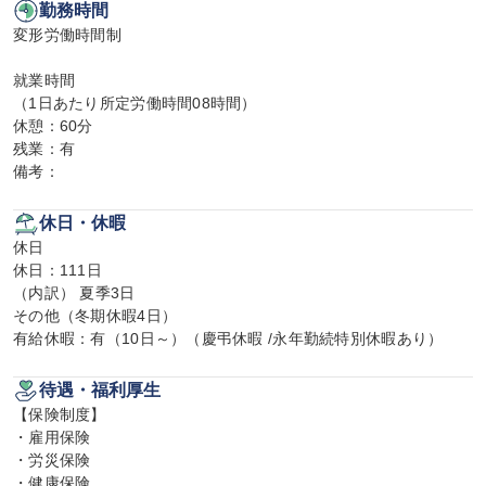
勤務時間
変形労働時間制

就業時間

（1日あたり所定労働時間08時間）

休憩：60分

残業：有

備考：
休日・休暇
休日

休日：111日

（内訳） 夏季3日

その他（冬期休暇4日）

有給休暇：有（10日～）（慶弔休暇 /永年勤続特別休暇あり）
待遇・福利厚生
【保険制度】

・雇用保険

・労災保険

・健康保険
