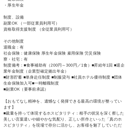
・厚生年金

制度、設備

副業OK （一部従業員利用可）

資格取得支援制度 （全従業員利用可）

その他制度

退職金：有

社会保険：健康保険 厚生年金保険 雇用保険 労災保険

寮・社宅：有

制度備考：■食事補助有（200円～300円／1食）■昇給年1回 ■退企
業年金制度（企業型確定拠出年金）

■財形貯蓄 ■単身赴任制度 ■制服貸与 ■社員ホテル優待制度 ■団体
生命保険加入可■一時離職制度

■副業OK（要事前承認）

【おもてなし精神を、遺憾なく発揮できる最高の環境が整ってい
ます】

■裁量を持って体現するホスピタリティ：相手の状況を深く察した
美しい言葉遣いや細やかな気配り、正しい所作といった「真のホ
スピタリティ」を現場で存分に活かし、お客様を魅了していただ