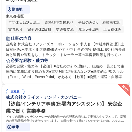
勤務地
東京都港区
年間休日120日以上
資格取得支援あり
平日のみOK
経験者歓迎
賞与あり
完全週休2日制
交通費支給
駅近5分以内
土日祝休み
仕事の内容
企業名 株式会社リアライズコーポレーション 求人名 【本社車両管理】土
日祝休み/六本木ヒルズ勤務/働きやすさ◎ 仕事の内容 整備工場や社内各部
署と連携や調整をし、トラック・トレーラー等の車両管理等を行っていた
だきます。※営業所：主にお客様から返却された車両を速やかにメンテナ
必要な経験・能力等
ンスし、次のお客様にお貸し出しするための拠点 【具体的には】■整備工
必要な経験・能力等 【必須】■会社の方針を理解し、組織の一員として主
場への整備発注・入出庫調整、社内各部署との連携・調整■車両の入出庫
体的に業務に取り組める方■電話対応に抵抗のない方■基本的なPCスキル
スケジュール管理■返却車両の整備に関する調査・進捗管理等※弊社事業
（Excel、Word、PowerPoint）がある方 【歓迎】■物流・運送・自動車・
理念である「日本の物流を守り抜く」ために重要な役割を担い、社会イン
輸送機器業界での勤務経験をお持ちの方 【身につくスキル】■高度な調
フラを支える責任とやりがいを実感できます。 ※勤務地は東京本社（六本
整・交渉力：社内外との調整により高度な調整・交渉力が養われます。■
木ヒルズ）になります。 ※毎週土日しっかり休める週休2日制です。 募集
正社員
コストマネジメント能力：整備工場からの修理費の見積もりを精査し、無
株式会社クライス・アンド・カンパニー
職種 【本社車両管理】土日祝休み/六本木ヒルズ勤務/働きやすさ◎
駄なコストを見極めるため、経営的視点での数字感覚が身につきます。■
期日・進捗管理能力：リース開始日や車検のタイミング等を管理し調整す
【汐留/インテリア事務(部署内アシスタント)】 安定企
る力が身に付きます。 学歴・資格 学歴：大学院 大学 語学力： 資格：
業で働く 営業事務
ドイツの高級キッチンメーカーの国内唯一の代理店の当社にて事務スタッフとして、部署
内の事務業務全般をお任せいたします。 裁量を持って働いていただけるため、スキルア
ップも可能です。
年俸