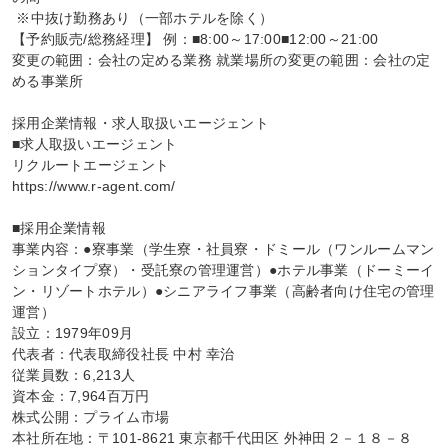
 ※中抜け勤務あり（一部ホテルを除く）

【予約販売/総務経理】 例：■8:00～17:00■12:00～21:00

変更の範囲：会社の定める業務 就業場所の変更の範囲：会社の定
める事業所

採用企業情報・求人取扱いエージェント

■求人取扱いエージェント

リクルートエージェント

https://www.r-agent.com/

■採用企業情報

事業内容：●寮事業（学生寮・社員寮・ドミール（ワンルームマン
ションタイプ寮）・受託寮の管理運営）●ホテル事業（ドーミーイ
ン・リゾートホテル）●シニアライフ事業（高齢者向け住宅の管理
運営）

設立：1979年09月

代表者：代表取締役社長 中村 幸治

従業員数：6,213人

資本金：7,964百万円

株式公開：プライム市場

本社所在地：〒101-8621 東京都千代田区 外神田２－１８－８
