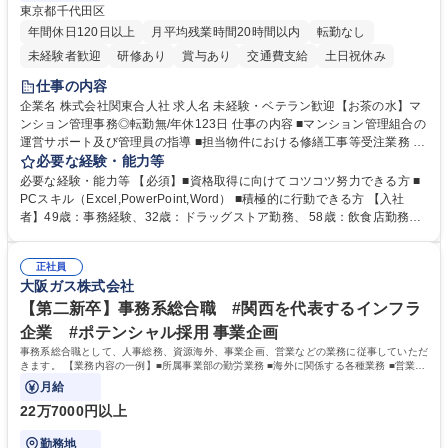
東京都千代田区
年間休日120日以上
月平均残業時間20時間以内
転勤なし
未経験者歓迎
研修あり
賞与あり
交通費支給
土日祝休み
仕事の内容
企業名 株式会社関東合人社 求人名 未経験・ベテラン歓迎【お茶の水】マ
ンション管理事務◎転勤無/年休123日 仕事の内容 ■マンション管理組合の
運営サポート及び管理員の指導 ■担当物件における修繕工事等受注業務 ■
事務所内での事務業務等 ★異業界からの転職者が多数活躍しています
必要な経験・能力等
【年収補足】532万円 ＋別途インセンティヴで平均約100万円/年（昨年度
必要な経験・能力等 【必須】■資格取得に向けてコツコツ努力できる方 ■
実績） ＋管理業務主任者資格手当50,000円/月 ★親会社である株式会社合
PCスキル（Excel,PowerPoint,Word） ■積極的に行動できる方 【入社
人社計画研究所社のグループ会社として、質の高いサービスと適性価格を
者】49歳：事務経験、32歳：ドラッグストア勤務、 58歳：飲食店勤務
武器に約20年受託戸数増加中です。https://www.gojin.co.jp/abt/abt_3.html
等：中途採用の9割が未経験者！ 【資格取得支援】■メンター制度■社内模
募集職種 未経験・ベテラン歓迎【お茶の水】マンション管理事務◎転勤
試や研修制度など充実！ ＊未資格者の8割以上が入社2年以内に資格を取
無/年休123日
正社員
得出来ております！ 【魅力】■フレックス制度、未経験からでも下限年収
大阪ガス株式会社
を一律支給！ ■管理業務主任者資格取得後には50,000円/月の手当あり！
学歴・資格 学歴：大学院 大学 高専 短大 専修学校 高校 語学力： 資格：第
【第二新卒】事務系総合職 #関西を代表するインフラ
一種運転免許普通自動車
企業 #ポテンシャル採用 事業企画
事務系総合職として、人事総務、資源海外、事業企画、営業などの業務に従事していただ
きます。 【業務内容の一例】■所属事業部の勤労業務 ■海外に関係する各種業務 ■営業部
門の企画スタッフ、ルート営業
月給
22万7000円以上
勤務地