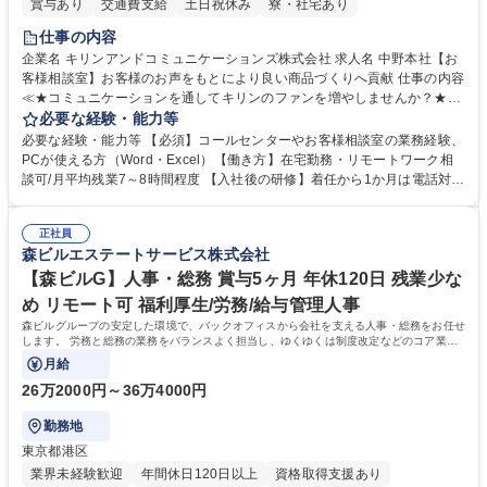
賞与あり
交通費支給
土日祝休み
寮・社宅あり
仕事の内容
企業名 キリンアンドコミュニケーションズ株式会社 求人名 中野本社【お
客様相談室】お客様のお声をもとにより良い商品づくりへ貢献 仕事の内容
≪★コミュニケーションを通してキリンのファンを増やしませんか？★≫
お客様のお声をより良い商品づくりに活かしていく上で、窓口となるお客
必要な経験・能力等
様相談室でのお仕事です。 日々お客様からいただくキリングループへのご
必要な経験・能力等 【必須】コールセンターやお客様相談室の業務経験、
意見を、企業活動に活かしています。お客様からの声に迅速かつ誠意をも
PCが使える方（Word・Excel）【働き方】在宅勤務・リモートワーク相
って対応、情報提供するとともにグループ内活動に反映しています。 【具
談可/月平均残業7～8時間程度 【入社後の研修】着任から1か月は電話対応
体的には】電話応対、メール、お手紙対応、ご指摘品調査報告書作成、有
のOJTを中心に実施し、電話対応に慣れた段階でメール・手紙のOJTを実
人チャットボット対応など。 【1日の対応件数】■電話：月間一人当たり
施する予定です。独り立ち以降もしっかりフォローする体制を整えていま
平均100件前後■メール・手紙：同上40件前後 募集職種 中野本社【お客様
正社員
すのでご安心ください。 【当社について】キリングループの広報機能を担
森ビルエステートサービス株式会社
相談室】お客様のお声をもとにより良い商品づくりへ貢献
う会社として、お客様との出会いを大切にし、磨き上げたホスピタリティ
を込めてコミュニケーションをとりながら広報関連業務を行っておりま
【森ビルG】人事・総務 賞与5ヶ月 年休120日 残業少な
す。 学歴・資格 学歴：大学院 大学 高専 短大 専修学校 高校 語学力： 資
め リモート可 福利厚生/労務/給与管理人事
格：
森ビルグループの安定した環境で、バックオフィスから会社を支える人事・総務をお任せ
します。 労務と総務の業務をバランスよく担当し、ゆくゆくは制度改定などのコア業務
にも挑戦できる、やりがいある環境です。
月給
26万2000円～36万4000円
勤務地
東京都港区
業界未経験歓迎
年間休日120日以上
資格取得支援あり