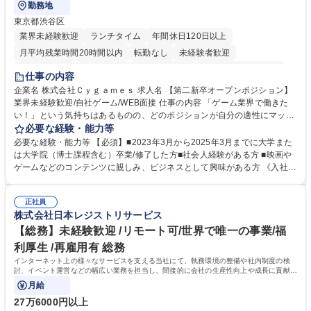
勤務地
東京都渋谷区
業界未経験歓迎
ランチタイム
年間休日120日以上
月平均残業時間20時間以内
転勤なし
未経験者歓迎
住宅手当あり
経験者歓迎
完全週休2日制
インセンティブあり
仕事の内容
交通費支給
土日祝休み
服装自由
昼食補助あり
第二新卒歓迎
企業名 株式会社Ｃｙｇａｍｅｓ 求人名 【第二新卒オープンポジション】
業界未経験歓迎/自社ゲーム/WEB面接 仕事の内容 「ゲーム業界で働きた
食事補助あり
い！」という気持ちはあるものの、どのポジションが自分の適性にマッチ
しているか悩んでいる方が対象となります！ 総合職（プランナー/データ
必要な経験・能力等
アナリストなど）、技術職（開発エンジニ ア/インフラエンジニアな
必要な経験・能力等 【必須】■2023年3月から2025年3月までに大学また
ど）、デザイン職（デザイナー/イラストレ ーターなど）等から、面接で
は大学院（博士課程含む）卒業/修了した方■社会人経験がある方 ■映画や
ご希望と適正にマッチしたポジションをご案内いたします。ゲームやエン
ゲームなどのコンテンツに親しみ、ビジネスとして興味がある方 《入社実
タメコンテンツが大好きで、「ゲーム業界の未来を自らの手で作りたい」
績 例》 ・メーカー → プロジェクトマネージャー ・ソーシャルゲーム →
「最高のコンテンツを作るためには、何でもやる」という情熱に溢れた方
ゲームプランナー ・通信 → ゲームエンジニア ・独立行政法人 → データ
のご応募をお待ちしております。 募集職種 【第二新卒オープンポジショ
正社員
サイエンティスト 学歴・資格 学歴：大学院 大学 語学力： 資格：
株式会社日本レジストリサービス
ン】業界未経験歓迎/自社ゲーム/WEB面接
【総務】未経験歓迎 /リモート可/世界で唯一の事業/福
利厚生 /再雇用有 総務
インターネット上の様々なサービスを支える当社にて、執務環境の整備や社内制度の検
討、イベント運営などの幅広い業務を担当し、間接的に会社の生産性向上や成長に貢献し
ている部署です。
月給
27万6000円以上