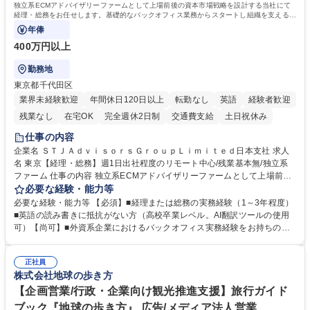
独立系ECMアドバイザリーファームとして上場前後の資本市場戦略を設計する当社にて
経理・総務をお任せします。基礎的なバックオフィス業務からスタートし組織を支える専
任担当として広く活躍できる環境です。
年俸
400万円以上
勤務地
東京都千代田区
業界未経験歓迎
年間休日120日以上
転勤なし
英語
経験者歓迎
残業なし
在宅OK
完全週休2日制
交通費支給
土日祝休み
仕事の内容
企業名 ＳＴＪＡｄｖｉｓｏｒｓＧｒｏｕｐＬｉｍｉｔｅｄ日本支社 求人
名 東京【経理・総務】週1日出社程度のリモート中心/残業基本無/独立系
ファーム 仕事の内容 独立系ECMアドバイザリーファームとして上場前後
の資本市場戦略を設計する当社にて経理・総務をお任せします。基礎的な
必要な経験・能力等
バックオフィス業務からスタートし組織を支える専任担当として広く活躍
必要な経験・能力等 【必須】■経理または総務の実務経験（1～3年程度）
できる環境です。 ■日常経理、月次および年次決算サポート業務 ■本国
■英語の読み書きに抵抗がない方（高校卒業レベル。AI翻訳ツールの使用
（グローバル）との英文メール対応（AI翻訳ツール等を使用しての対応で
可）【尚可】■外資系企業におけるバックオフィス実務経験をお持ちの方
問題ございません） ■オフィス環境整備、郵便物の発送・受取等の総務業
【必須・尚可要件】簿記などの特別な資格や、TOEIC等のスコアは求めて
務全般 ■その他バックオフィス関連サポート ※ご経験に合わせて無理なく
おりません。日々の事務処理を丁寧かつ正確に行える方を歓迎します。
業務をお任せします。残業も基本的には発生せず、ご自身のペースで業務
正社員
【働き方について】現在は週4日程度の在宅勤務を実施しており、ワーク
株式会社地球の歩き方
を進めやすく定着率の高い環境です。 募集職種 東京【経理・総務】週1日
ライフバランスを重視する方に最適な環境です（フルリモートも面接で相
出社程度のリモート中心/残業基本無/独立系ファーム
談可）。【求める人物像】幅広いバックオフィス業務に柔軟に対応でき、
【企画営業/行政・企業向け観光推進支援】旅行ガイド
社内外と円滑にコミュニケーションを取りながら業務を推進できる方 学
ブック『地球の歩き方』 広告/メディア法人営業