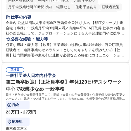
業界未経験歓迎
年間休日120日以上
介護休暇あり
月平均残業時間20時間以内
転勤なし
住宅手当あり
経験者歓迎
研修あり
退職金あり
賞与あり
完全週休2日制
交通費支給
仕事の内容
駅近5分以内
資格取得手当あり
食事補助あり
企業名 公益財団法人東京都道路整備保全公社 求人名 【都庁グループ】総
合職（事務）◇残業月平均9時間未満／有給年平均16日取得 仕事の内容 当
社の総合職として、ジョブローテーションによる人事経理部門や収益事業
等のフロント部門の部署等幅広い部署での業務をお任せいたします。研修
必要な経験・能力等
制度やキャリア支援が充実しております！ ※下記業務詳細 【業務詳細】■
必要な経験・能力等 【歓迎】営業経験or総務/人事/経理経験or官公庁職員
管理部門：広報、人事、経理など当公社の運営に係る管理業務 ■収益部
経験者で、道路事業のゼネラリストとしてのキャリアを積みたい方【社
門：駐車場の新規開拓、管理運営、新宿駅西口広場の「イベントコーナ
風】社内関係部署や東京都と連携が必要なため綿密にコミュニケーション
ー」などの管理運営 ■道路部門：整備の急がれる骨格幹線道路や木造住宅
を図っています。 【業務の魅力】■幅広く携われる：総合職（事務）で
密集地域の特定整備路線の用地取得、道路に関する普及啓発事業、都内の
は、駐車場の管理運営や道路用地の取得、公益財団法人の中枢を担う管理
道路施設や道路工事現場の見学ツアー事業 ※入社後は上記いずれかの部門
正社員
部門など多岐に渡る業務を経験できます。 ■様々なプロジェクト：駐車場
一般社団法人日本内科学会
へ配属。※業務内容変更の範囲：会社の定める業務 募集職種 【都庁グル
事業の他、新宿駅西口広場内に設置された照明を兼ねた広告「ブライトサ
ープ】総合職（事務）◇残業月平均9時間未満／有給年平均16日取得
イン」の管理運営を行うなど、事業収益を生み出す活動を積極的に行って
第二新卒歓迎!【正社員事務】年休120日/デスクワーク
います。 学歴・資格 学歴：大学院 大学 高専 短大 専修学校 高校 語学力：
中心で残業少なめ 一般事務
資格：
日本内科学会の会員管理部門にて、医師（会員）の年会費徴収や住所等個人情報の変更シ
ステム入力、電話・FAX対応をお任せします。将来的には、各種委員会の運営事務局業務
などにも幅広く携わっていただきます。
月給
23万円～27万円
勤務地
東京都文京区