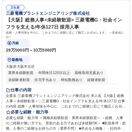
算補助 ※3～5年程度を目安に、徐々に決算業務へ業務範囲を広げていく
タートできる点です。まずは仕訳入力や振込業務など基礎的な業務から担
想定です。 募集職種 未経験歓迎【経理/みなとみらい】プライム上場/残業
正社員
当し、3～5年をかけて月次決算・四半期決算・開示資料作成補助などへス
三菱電機プラントエンジニアリング株式会社
ほぼなし/年休123日
テップアップできます。また、残業は通常月ほぼなく、決算月でも10時間
未満のため、無理なく経理として専門性を身につけられる環境です。 学
【大阪】総務人事<未経験歓迎> 三菱電機G・社会イン
歴・資格 学歴：大学院 大学 高専 短大 専修学校 高校 語学力： 資格：日商
フラを支える/年休127日 採用人事
簿記検定1級 日商簿記検定2級
総務・人事領域を中心に、これまでのご経験に応じて幅広くお任せします。 ＜具体的に
は＞
月給
29万5000円～33万5000円
勤務地
大阪府大阪市北区
業界未経験歓迎
年間休日120日以上
資格取得支援あり
未経験者歓迎
住宅手当あり
時短勤務あり
経験者歓迎
退職金あり
在宅OK
賞与あり
完全週休2日制
交通費支給
仕事の内容
駅近5分以内
土日祝休み
服装自由
寮・社宅あり
食事補助あり
企業名 三菱電機プラントエンジニアリング株式会社 求人名 【大阪】総務
人事＜未経験歓迎＞◇三菱電機G・社会インフラを支える/年休127日 仕事
の内容 総務・人事領域を中心に、これまでのご経験に応じて幅広くお任せ
します。 ＜具体的には＞ ・総務/人事労務（給与・社保・勤怠管理など）
必要な経験・能力等
・採用・教育研修 ・福利厚生運用 など ※基本的には事務所勤務ですが、
必要な経験・能力等 ＜職種未経験歓迎・業界未経験歓迎＞ ～総務、人事
採用や教育等の業務内容により、関西圏以外への日帰り・宿泊を伴う国内
のご経験が無い方でも、意欲のある方であれば未経験OK～ ■歓迎条件：総
出張もございます。 ※担当業務を持ちつつ、お互いに助け合いながら、総
務、人事のご経験をお持ちの方（業界不問） ■求める人物像：・社内外の