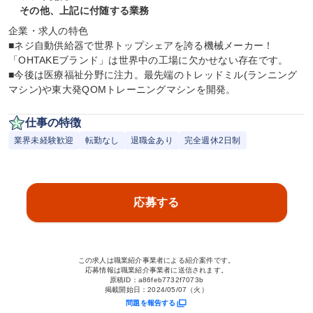
その他、上記に付随する業務
企業・求人の特色

■ネジ自動供給器で世界トップシェアを誇る機械メーカー！
「OHTAKEブランド」は世界中の工場に欠かせない存在です。

■今後は医療福祉分野に注力。最先端のトレッドミル(ランニング
マシン)や東大発QOMトレーニングマシンを開発。
仕事の特徴
業界未経験歓迎
転勤なし
退職金あり
完全週休2日制
応募する
この求人は職業紹介事業者による紹介案件です。
応募情報は職業紹介事業者に送信されます。
原稿ID：
a86feb7732f7073b
掲載開始日：
2024/05/07（火）
問題を報告する