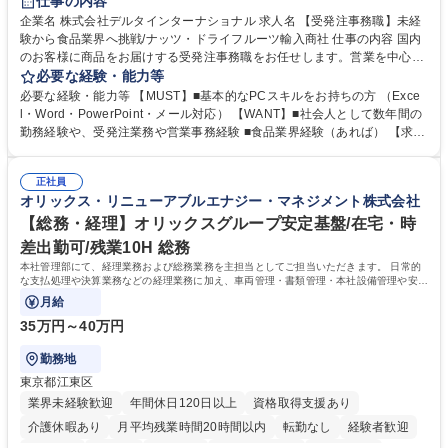
仕事の内容
企業名 株式会社デルタインターナショナル 求人名 【受発注事務職】未経
験から食品業界へ挑戦/ナッツ・ドライフルーツ輸入商社 仕事の内容 国内
のお客様に商品をお届けする受発注事務職をお任せします。営業を中心に
仕入れ・貿易・顧客など幅広い方とコミュニケーションをとりながら業務
必要な経験・能力等
を進められるポジションです。 ■受発注業務（基幹システムへの入力、入
必要な経験・能力等 【MUST】■基本的なPCスキルをお持ちの方 （Exce
出庫手配、運送便手配等） 平均処理数：納期調整や納品トラブル対応含め
l・Word・PowerPoint・メール対応） 【WANT】■社会人として数年間の
一人当たり100件/日ほど ■電話やメール、チャット等、社内外問い合わせ
勤務経験や、受発注業務や営業事務経験 ■食品業界経験（あれば） 【求め
対応（電話対応：20件/日ほど） ■見積確認登録 ■伝票登録伝票発行 ■請求
る人物像】■柔軟な対応力、調整能力がある方 ■人あたりの良さ、人柄
書差異チェック ■棚卸、在庫確認 ■簡易検品等作業依頼 等 募集職種 【受
（コミュニケーション能力） ■マルチタスク ●弊社HP【DELTAで働く】を
発注事務職】未経験から食品業界へ挑戦/ナッツ・ドライフルーツ輸入商社
正社員
是非ご覧ください● https://delta-i.co.jp/recruit/ 学歴・資格 学歴：大学院
オリックス・リニューアブルエナジー・マネジメント株式会社
大学 短大 専修学校 語学力： 資格：
【総務・経理】オリックスグループ安定基盤/在宅・時
差出勤可/残業10H 総務
本社管理部にて、経理業務および総務業務を主担当としてご担当いただきます。 日常的
な支払処理や決算業務などの経理業務に加え、車両管理・書類管理・本社設備管理や安全
対策など幅広い総務業務もお任せします。
月給
35万円～40万円
勤務地
東京都江東区
業界未経験歓迎
年間休日120日以上
資格取得支援あり
介護休暇あり
月平均残業時間20時間以内
転勤なし
経験者歓迎