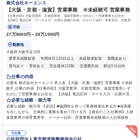
株式会社キーエンス
【大阪・京都・滋賀】営業事務 ※未経験可 営業事務
【仕事内容】大阪営業所、京都営業所、滋賀営業所いずれかにて営業事務をお任せ。
【詳細】電話応対・データ入力・伝票や見積の作成・カタログ送付・来客対応・営業所内
で発生する事務業務や業務改善をお任せ。
月給
27万9000円～28万1000円
勤務地
大阪府大阪市淀川区
業界未経験歓迎
年間休日120日以上
未経験者歓迎
退職金あり
賞与あり
育休あり
完全週休2日制
交通費支給
駅近5分以内
土日祝休み
仕事の内容
企業名 株式会社キーエンス 求人名 【大阪・京都・滋賀】営業事務 ※未経
験可 仕事の内容 【仕事内容】大阪営業所、京都営業所、滋賀営業所いず
れかにて営業事務をお任せ。 【詳細】電話応対・データ入力・伝票や見積
の作成・カタログ送付・来客対応・営業所内で発生する事務業務や業務改
必要な経験・能力等
善をお任せ。 【教育制度】ご入社後、育成担当とペアになりながらOJTに
必要な経験・能力等 【必須】■協調性を持って業務推進出来る方 ■改善案
て業務を覚えていただくことが可能です。業務システムがきちんと構築さ
を出しながら、主体的に業務を進めて行ける方 【過去のご入社事例】人材
れているため、スムーズに仕事に慣れることができる環境です。また、
派遣業界や保育業界等、メーカー以外、営業事務未経験者の入社実績有
「チームで成果を出す文化」があり、良いやり方を積極的に共有しながら
【当社の事務職について】単なる事務ではなく主体性を発揮したサポート
常に改善を目指す風土のため、安心して業務に取り組んでいただけます。
により、キーエンスの付加価値向上に貢献します。ベースの定型業務に加
募集職種 【大阪・京都・滋賀】営業事務 ※未経験可
正社員
えて、お客様や社員の状況に合わせ、能動的なサポート、改善の動きも期
公益財団法人東京都道路整備保全公社