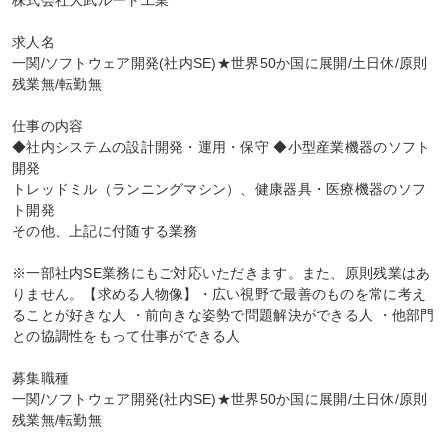
株式会社大武ルート工業

求人名

一関/ソフトウェア開発(社内SE)★世界50か国に展開/土日休/原則
残業無/転勤無

仕事の内容

◆社内システムの設計開発・運用・保守 ◆小型産業機器のソフト
開発

トレッドミル（ランニングマシン）、健康器具・医療機器のソフ
ト開発

その他、上記に付随する業務

※一部社内SE業務にもご対応いただきます。また、原則残業はあ
りません。【求める人物像】・広い視野で最善のものを常に考え
ることが好きな人 ・前向きな姿勢で問題解決ができる人 ・他部門
との協調性をもって仕事ができる人

募集職種

一関/ソフトウェア開発(社内SE)★世界50か国に展開/土日休/原則
残業無/転勤無