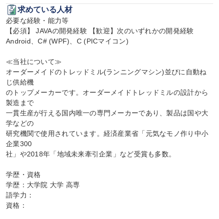
求めている人材
必要な経験・能力等

【必須】 JAVAの開発経験 【歓迎】次のいずれかの開発経験

Android、C# (WPF)、C (PICマイコン)

≪当社について≫

オーダーメイドのトレッドミル(ランニングマシン)並びに自動ね
じ供給機

のトップメーカーです。オーダーメイドトレッドミルの設計から
製造まで

一貫生産が行える国内唯一の専門メーカーであり、製品は国や大
学などの

研究機関で使用されています。経済産業省「元気なモノ作り中小
企業300

社」や2018年「地域未来牽引企業」など受賞も多数。

学歴・資格

学歴：大学院 大学 高専

語学力：

資格：