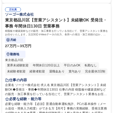
務部という組織として協力しながら進める体制です。 募集職種 【大阪】
関係各部門との調整を率先して行い、業務を円滑に遂行できる協調性やコ
総務人事＜未経験歓迎＞◇三菱電機G・社会インフラを支える/年休127日
ミュニケーション能力を持っている方 ・人事総務領域に興味がありゼネラ
正社員
リスト志向をお持ちの方 学歴・資格 学歴：大学院 大学 語学力： 資格：
ソーゴー株式会社
東京都品川区【営業アシスタント】未経験OK 受発注・
事務 年間休日130日 営業事務
樹脂板や建築資材などの販売・加工事業を行っている当社にて、営業アシスタント業務を
お任せいたします。注文対応やWebデータの出力、各所への発注・加工依頼のほか、電
話・メール対応等の事務業務を担当します。
月給
27万円～35万円
勤務地
東京都品川区
業界未経験歓迎
年間休日120日以上
平日のみOK
転勤なし
未経験者歓迎
経験者歓迎
退職金あり
賞与あり
完全週休2日制
交通費支給
駅近5分以内
土日祝休み
仕事の内容
企業名 ソーゴー株式会社 求人名 東京都品川区【営業アシスタント】未経
験OK◆受発注・事務◆年間休日130日 仕事の内容 樹脂板や建築資材など
の販売・加工事業を行っている当社にて、営業アシスタント業務をお任せ
いたします。注文対応やWebデータの出力、各所への発注・加工依頼のほ
必要な経験・能力等
か、電話・メール対応等の事務業務を担当します。 ■受注・発注業務：FA
必要な経験・能力等 【必須】普通自動車運転免許、PCの基本操作（メー
Xによる注文対応、Web発注データのプリントアウト、各仕入先・協力会
ル送信・簡単入力程度）ができる方【尚可】事務の実務経験、受発注業務
社への発注および加工依頼等 ■納品書・請求書の作成および発送手配 ■商