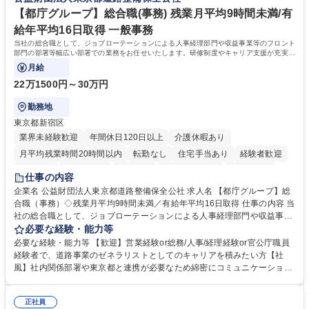
待され。組織を支えるスペシャリストとして、チームに貢献し、結果的に
社員から頼られる存在になることができます。平均19:30の退勤以降の業
【都庁グループ】総合職(事務) 残業月平均9時間未満/有
務の持ち帰りも禁止されており、メリハリのある働き方となります。 学
給年平均16日取得 一般事務
歴・資格 学歴：大学院 大学 高専 短大 語学力： 資格：
当社の総合職として、ジョブローテーションによる人事経理部門や収益事業等のフロント
部門の部署等幅広い部署での業務をお任せいたします。研修制度やキャリア支援が充実し
ております！ ※下記業務詳細
月給
22万1500円～30万円
勤務地
東京都新宿区
業界未経験歓迎
年間休日120日以上
介護休暇あり
月平均残業時間20時間以内
転勤なし
住宅手当あり
経験者歓迎
研修あり
退職金あり
賞与あり
完全週休2日制
交通費支給
仕事の内容
駅近5分以内
資格取得手当あり
食事補助あり
企業名 公益財団法人東京都道路整備保全公社 求人名 【都庁グループ】総
合職（事務）◇残業月平均9時間未満／有給年平均16日取得 仕事の内容 当
社の総合職として、ジョブローテーションによる人事経理部門や収益事業
等のフロント部門の部署等幅広い部署での業務をお任せいたします。研修
必要な経験・能力等
制度やキャリア支援が充実しております！ ※下記業務詳細 【業務詳細】■
必要な経験・能力等 【歓迎】営業経験or総務/人事/経理経験or官公庁職員
管理部門：広報、人事、経理など当公社の運営に係る管理業務 ■収益部
経験者で、道路事業のゼネラリストとしてのキャリアを積みたい方【社
門：駐車場の新規開拓、管理運営、新宿駅西口広場の「イベントコーナ
風】社内関係部署や東京都と連携が必要なため綿密にコミュニケーション
ー」などの管理運営 ■道路部門：整備の急がれる骨格幹線道路や木造住宅
を図っています。 【業務の魅力】■幅広く携われる：総合職（事務）で
密集地域の特定整備路線の用地取得、道路に関する普及啓発事業、都内の
は、駐車場の管理運営や道路用地の取得、公益財団法人の中枢を担う管理
道路施設や道路工事現場の見学ツアー事業 ※入社後は上記いずれかの部門
正社員
部門など多岐に渡る業務を経験できます。 ■様々なプロジェクト：駐車場