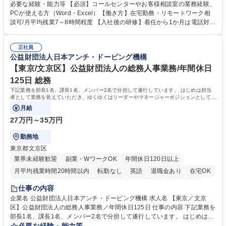
様相談室でのお仕事です。 日々お客様からいただくキリングループへのご
必要な経験・能力等 【必須】コールセンターやお客様相談室の業務経験、
意見を、企業活動に活かしています。お客様からの声に迅速かつ誠意をも
PCが使える方（Word・Excel）【働き方】在宅勤務・リモートワーク相
って対応、情報提供するとともにグループ内活動に反映しています。 【具
談可/月平均残業7～8時間程度 【入社後の研修】着任から1か月は電話対応
体的には】電話応対、メール、お手紙対応、ご指摘品調査報告書作成、有
のOJTを中心に実施し、電話対応に慣れた段階でメール・手紙のOJTを実
人チャットボット対応など。 【1日の対応件数】■電話：月間一人当たり
施する予定です。独り立ち以降もしっかりフォローする体制を整えていま
平均100件前後■メール・手紙：同上40件前後 募集職種 中野本社【お客様
正社員
すのでご安心ください。 【当社について】キリングループの広報機能を担
公益財団法人日本アンチ・ドーピング機構
相談室】お客様のお声をもとにより良い商品づくりへ貢献
う会社として、お客様との出会いを大切にし、磨き上げたホスピタリティ
を込めてコミュニケーションをとりながら広報関連業務を行っておりま
【東京/文京区】公益財団法人の総務人事業務/年間休日
す。 学歴・資格 学歴：大学院 大学 高専 短大 専修学校 高校 語学力： 資
125日 総務
格：
下記業務を部長1名、課長1名、メンバー2名で分担して遂行しています。 はじめは担当
者として業務を覚えていただき、ゆくゆくはリーダーやマネージャーポジションとして活
躍いただくことを期待しています。
月給
27万円～35万円
勤務地
東京都文京区
業界未経験歓迎
副業・WワークOK
年間休日120日以上
月平均残業時間20時間以内
転勤なし
英語
退職金あり
在宅OK
賞与あり
育休あり
完全週休2日制
交通費支給
土日祝休み
仕事の内容
食事補助あり
企業名 公益財団法人日本アンチ・ドーピング機構 求人名 【東京／文京
区】公益財団法人の総務人事業務／年間休日125日 仕事の内容 下記業務を
部長1名、課長1名、メンバー2名で分担して遂行しています。 はじめは担
当者として業務を覚えていただき、ゆくゆくはリーダーやマネージャーポ