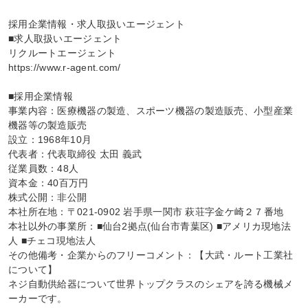
採用企業情報・求人取扱いエージェント

■求人取扱いエージェント

リクルートエージェント

https://www.r-agent.com/

■採用企業情報

事業内容：医療機器の製造、スポーツ機器の製造販売、小型産業
機器等の製造販売

設立：1968年10月

代表者：代表取締役 太田 義武

従業員数：48人

資本金：40百万円

株式公開：非公開

本社所在地：〒021-0902 岩手県一関市 萩荘字金ケ崎２７番地

本社以外の事業所：■仙台2拠点(仙台市青葉区) ■アメリカ現地法
人 ■チェコ現地法人

その他備考・企業からのフリーコメント：【大武・ルート工業社
について】

ネジ自動供給器について世界トップクラスのシェアを誇る機械メ
ーカーです。
