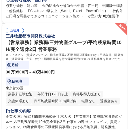
必要な経験・能力等
ジションとして活躍いただくことを期待しています。 【総務・人事グルー
必要な経験・能力等 ・公的助成金や補助金の申請・四半期、年間報告経験
プの業務内容】 ・人事制度関連 ・採用活動 ・教育研修の企画、実行 ・勤
・総務経験 ・PCスキル中級以上（Word、Excel、PowerPoint） ・社内外
怠管理 ・官公庁への各種提出 ・法定の会議運営（評議員会、理事会） ・
と円滑な調整ができるコミュニケーション能力 ・口が堅い方 ■歓迎要件
コンプライアンス ・内部規程やルールの管理、整備、文書管理 ・契約関
・採用業務経験 ・英語に抵抗がない方 ・営業経験 学歴・資格 学歴：大学
連 ・衛生管理 ・防災関連・公的助成金の管理・オフィス、ファシリティ
院 大学 高専 短大 専修学校 高校 語学力： 資格：
管理 ・福利厚生関連 ・職員からの問合せ、相談対応 ・その他日常の総務
正社員
三井物産都市開発株式会社
業務全般 募集職種 【東京／文京区】公益財団法人の総務人事業務／年間
休日125日
【営業事務】業務職/三井物産グループ/平均残業時間10
H/完全週休2日 営業事務
オフィスビル、賃貸マンション、物流倉庫等の不動産開発事業における用地取得、開発推
進、賃貸運営、売却、仲介・活用提案等を行う営業部門において事務業務を担当いただき
ます。
月給
30万9500円～43万4000円
勤務地
東京都港区
業界未経験歓迎
年間休日120日以上
資格取得支援あり
介護休暇あり
月平均残業時間20時間以内
転勤なし
退職金あり
在宅OK
賞与あり
育休あり
完全週休2日制
交通費支給
仕事の内容
駅近5分以内
土日祝休み
寮・社宅あり
企業名 三井物産都市開発株式会社 求人名 【営業事務】業務職/三井物産グ
ループ/平均残業時間10H/完全週休2日 仕事の内容 オフィスビル、賃貸マ
ンション、物流倉庫等の不動産開発事業における用地取得、開発推進、賃