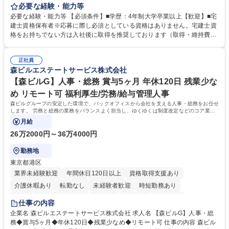
貸運営、売却、仲介・活用提案等を行う営業部門において事務業務を担当
必要な経験・能力等
いただきます。 【詳細】・契約書管理、契約書製本、捺印対応、ファイリ
必要な経験・能力等 【必須条件】■学歴：4年制大学卒業以上【歓迎】■宅
ング、登記簿取得、調書取得・支払業務（各種費用支払、支払管理、請
建士資格保有者※応募に際し必須としている資格はありません。宅建士資
求・支払データ登録、取引先マスター申請対応）・予算作成及び予実管
格をお持ちでない方は入社後に取得を推奨しております（取得・維持費用
理・各種稟議書、報告書作成業務・各種台帳管理、交際費・会議費支払報
の一部補助あり） 【求める人物像】 ・向学心豊かで、主体的に行動でき
告書作成及び月次管理・部内総務庶務全般 など※※配属先によっては上記
る方。 ・社内外の多様な関係者と協調して業務を進められるコミュニケー
の他に担当頂く業務が発生する場合があります。 募集職種 【営業事務】
正社員
ション力がある方。 ・チャレンジを厭わず、粘り強く業務に取り組める
森ビルエステートサービス株式会社
業務職/三井物産グループ/平均残業時間10H/完全週休2日
方。多様な関係者と謙虚に信頼関係を構築でき、期限を意識したスケジュ
ール管理が出来る方。※将来的に他部署（営業部門、コーポレート部門）
【森ビルG】人事・総務 賞与5ヶ月 年休120日 残業少な
へのジョブローテーションの可能性があります。 学歴・資格 学歴：大学
め リモート可 福利厚生/労務/給与管理人事
院 大学 語学力： 資格：宅地建物取引士
森ビルグループの安定した環境で、バックオフィスから会社を支える人事・総務をお任せ
します。 労務と総務の業務をバランスよく担当し、ゆくゆくは制度改定などのコア業務
にも挑戦できる、やりがいある環境です。
月給
26万2000円～36万4000円
勤務地
東京都港区
業界未経験歓迎
年間休日120日以上
資格取得支援あり
介護休暇あり
転勤なし
未経験者歓迎
時短勤務あり
経験者歓迎
退職金あり
在宅OK
賞与あり
育休あり
仕事の内容
完全週休2日制
交通費支給
長期歓迎
駅近5分以内
土日祝休み
企業名 森ビルエステートサービス株式会社 求人名 【森ビルG】人事・総
務◆賞与5ヶ月◆年休120日◆残業少なめ◆リモート可 仕事の内容 森ビル