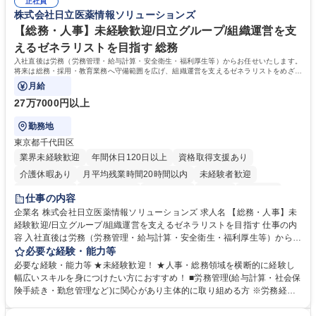
正社員
のOJTで業務を習得可能、未経験でもしっかりサポート 学歴・資格 学
株式会社日立医薬情報ソリューションズ
歴：大学院 大学 高専 短大 語学力： 資格：
【総務・人事】未経験歓迎/日立グループ/組織運営を支
えるゼネラリストを目指す 総務
入社直後は労務（労務管理・給与計算・安全衛生・福利厚生等）からお任せいたします。
将来は総務・採用・教育業務へ守備範囲を広げ、組織運営を支えるゼネラリストをめざせ
ます。
月給
27万7000円以上
勤務地
東京都千代田区
業界未経験歓迎
年間休日120日以上
資格取得支援あり
介護休暇あり
月平均残業時間20時間以内
未経験者歓迎
住宅手当あり
時短勤務あり
退職金あり
在宅OK
賞与あり
仕事の内容
育休あり
完全週休2日制
交通費支給
土日祝休み
寮・社宅あり
企業名 株式会社日立医薬情報ソリューションズ 求人名 【総務・人事】未
経験歓迎/日立グループ/組織運営を支えるゼネラリストを目指す 仕事の内
容 入社直後は労務（労務管理・給与計算・安全衛生・福利厚生等）からお
任せいたします。将来は総務・採用・教育業務へ守備範囲を広げ、組織運
必要な経験・能力等
営を支えるゼネラリストをめざせます。 ・初期業務：労働時間管理、給与
必要な経験・能力等 ★未経験歓迎！ ★人事・総務領域を横断的に経験し
計算、社会保険対応、福利厚生管理、安全衛生、健康経営推進等をお任せ
幅広いスキルを身につけたい方におすすめ！ ■労務管理(給与計算・社会保
します。ご経験に応じて、休職者管理など、幅広く経験を積んでいただき
険手続き・勤怠管理など)に関心があり主体的に取り組める方 ※労務経験
ます。 ・将来的な広がり：総務・採用・教育・税務対応・経営企画等。
者は早期にご活躍いただけます。 ■チームで仕事を推進できる方■将来は
★メンバーがマンツーマンで丁寧に教えるため、ご経験が浅くても安心！