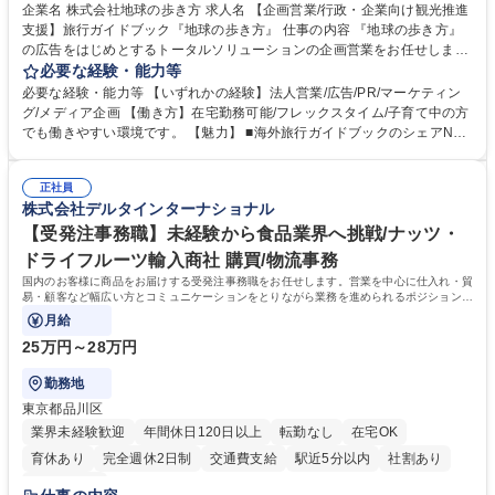
企業名 株式会社地球の歩き方 求人名 【企画営業/行政・企業向け観光推進
支援】旅行ガイドブック『地球の歩き方』 仕事の内容 『地球の歩き方』
の広告をはじめとするトータルソリューションの企画営業をお任せしま
す。クライアントは、観光（海外旅行、国内旅行、インバウンド）で地域
必要な経験・能力等
や事業を推進したい国内外の行政や企業です。 【業務詳細】■『地球の歩
必要な経験・能力等 【いずれかの経験】法人営業/広告/PR/マーケティン
き方』は海外旅行ガイドブックのNo.1ブランドであり、国内旅行において
グ/メディア企画 【働き方】在宅勤務可能/フレックスタイム/子育て中の方
も牽引しております。観光推進支援においても、業界を牽引する意欲的な
でも働きやすい環境です。 【魅力】 ■海外旅行ガイドブックのシェアNo.1
取り組みが期待されています■インバウンドは、日本の地域の未来を担う
メディアとして、個人旅行文化の拡大と定着を担ってきたブランドに携わ
国策事業です。「GOOD LUCK TRIP」は、海外旅行ガイドブックと同様
ることが可能です。 ■国内旅行ガイドブックは立ち上げ間もない新規事業
に、インバウンドのトップブランドに成長しております■旅が業務であ
正社員
であり、「地球の歩き方」としてどう取り組むか、共に形を作るコアメン
株式会社デルタインターナショナル
り、日常です。旅好きにはこれ以上ない環境です 募集職種 【企画営業/行
バーとして活躍いただきます。 学歴・資格 学歴：大学院 大学 語学力： 資
政・企業向け観光推進支援】旅行ガイドブック『地球の歩き方』
格：
【受発注事務職】未経験から食品業界へ挑戦/ナッツ・
ドライフルーツ輸入商社 購買/物流事務
国内のお客様に商品をお届けする受発注事務職をお任せします。営業を中心に仕入れ・貿
易・顧客など幅広い方とコミュニケーションをとりながら業務を進められるポジションで
す。
月給
25万円～28万円
勤務地
東京都品川区
業界未経験歓迎
年間休日120日以上
転勤なし
在宅OK
育休あり
完全週休2日制
交通費支給
駅近5分以内
社割あり
土日祝休み