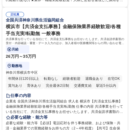
の経験のある方★業界・職種未経験歓迎！人柄と意欲を重視した採用を行
品手配・在庫確認・納期調整 ■電話・メールでの問い合わせ対応および付
っています。 【要件】未経験歓迎！未経験からスタートして長く勤務する
随する事務全般 ※高度なPCスキルは不要です。【業務内容の変更範囲】
社員が多数在籍しています。 【求める人物像】納期優先の業界のため状況
当社の指定する業務 募集職種 東京都品川区【営業アシスタント】未経験O
正社員
変化に臨機応変かつ柔軟に対応できる方、約束を守り正確に作業を進めら
全国共済神奈川県生活協同組合
K◆受発注・事務◆年間休日130日
れる方を求めています。高度なPCスキルや関数知識は一切不要です。丁
寧な指導体制が整っているため、安心してお仕事をスタートしていただけ
横浜市【共済金支払事務】金融保険業界経験歓迎/各種
ます。 学歴・資格 学歴：大学院 大学 高専 短大 専修学校 高校 語学力：
手当充実/転勤無 一般事務
資格：
共済事業を行っている当社にて、共済金支払事務をお任せいたします。共済金請求書類の
受付・内容確認・審査・データ入力のほか、加入者様や医療機関等からの問い合わせ電話
対応や書類発送等を担当します。
月給
26万円～35万円
勤務地
神奈川県横浜市中区
年間休日120日以上
転勤なし
経験者歓迎
退職金あり
在宅OK
賞与あり
育休あり
完全週休2日制
交通費支給
駅近5分以内
土日祝休み
仕事の内容
企業名 全国共済神奈川県生活協同組合 求人名 横浜市【共済金支払事務】
金融保険業界経験歓迎/各種手当充実/転勤無 仕事の内容 共済事業を行って
いる当社にて、共済金支払事務をお任せいたします。共済金請求書類の受
付・内容確認・審査・データ入力のほか、加入者様や医療機関等からの問
必要な経験・能力等
い合わせ電話対応や書類発送等を担当します。 ■共済金請求書類の受付、
必要な経験・能力等 【必須】電話応対を伴う事務経験、および保険・共
内容確認、および共済金支払に関する審査・事務処理業務全般を担当 ■専
済・金融業界での実務経験をお持ちの方（2～4年程度）【尚可】生命保