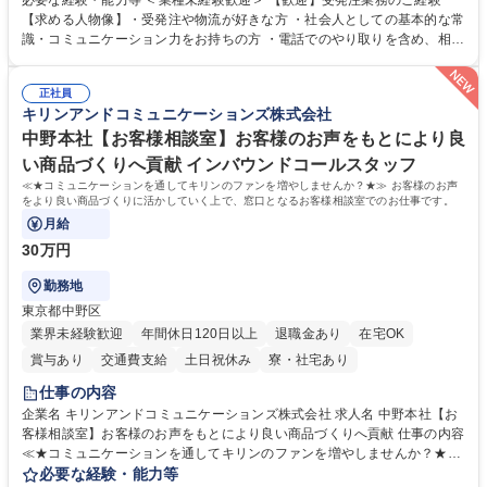
必要な経験・能力等 ＜業種未経験歓迎＞ 【歓迎】受発注業務のご経験
倉庫と電話確認など、販売に関わる事務、営業サポートをお願いします。
【求める人物像】・受発注や物流が好きな方 ・社会人としての基本的な常
・入社後は商品について覚えることから始め、先輩社員OJTと共に業務を
識・コミュニケーション力をお持ちの方 ・電話でのやり取りを含め、相手
進めて頂きます。未経験から始めた方も多数活躍中です。 [業務内容の変
の要件を正しく理解し対応できる方 ・数量・在庫・出荷数などの数値を正
更の範囲:会社の定める業務] 募集職種 受発注事務◆年休125日・年収400
確に扱う業務に抵抗がない方 ・PCを業務で日常的に使用しており、四則
万～・残業10H◆食品原料・健康食品の商社
正社員
演算ができる方 ・業務ルールや指示を理解し、行動できる方 学歴・資格
キリンアンドコミュニケーションズ株式会社
学歴：大学院 大学 短大 語学力： 資格：
中野本社【お客様相談室】お客様のお声をもとにより良
い商品づくりへ貢献 インバウンドコールスタッフ
≪★コミュニケーションを通してキリンのファンを増やしませんか？★≫ お客様のお声
をより良い商品づくりに活かしていく上で、窓口となるお客様相談室でのお仕事です。
月給
30万円
勤務地
東京都中野区
業界未経験歓迎
年間休日120日以上
退職金あり
在宅OK
賞与あり
交通費支給
土日祝休み
寮・社宅あり
仕事の内容
企業名 キリンアンドコミュニケーションズ株式会社 求人名 中野本社【お
客様相談室】お客様のお声をもとにより良い商品づくりへ貢献 仕事の内容
≪★コミュニケーションを通してキリンのファンを増やしませんか？★≫
お客様のお声をより良い商品づくりに活かしていく上で、窓口となるお客
必要な経験・能力等