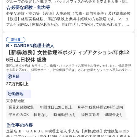
グループの安定した環境で、バックオフィスから会社を支える人事・総務
をお任せします。 労務と総務の業務をバランスよく担当し、ゆくゆくは制
必要な経験・能力等
度改定などのコア業務にも挑戦できる、やりがいある環境です。 ■勤怠管
必要な経験・能力等 【必須】人事経験（労務・給与社保等）及び総務経験
理、給与計算、社会保険手続き、年末調整等の労務管理全般 ■入退社手続
【歓迎】経理実務経験、簿記3級以上 業界未経験の方も歓迎です。マニュ
き、社内規定の改定や人事制度改定などのコア業務 ■社内イベントの企画
アルと部内OJT体制があるため、即戦力として安心して始められます。
運営やその他総務業務全般 ※労務と総務を1：1の割合でお任せ。 入社後
【魅力・やりがい】森ビルGの安定基盤で労務から総務まで幅広く携われ
は部内のOJTを中心に、あなたの経験に合わせて不足している部分はいつ
ます。定型業務に留まらず、社内規定や人事制度の改定など会社のコア業
でも質問・相談できる環境が整っているため、安心して成長できます。 募
正社員
務に挑戦できるため、自身の成長と組織への貢献度をダイレクトに実感で
B・GARDEN税理士法人
集職種 【森ビルG】人事・総務◆賞与5ヶ月◆年休120日◆残業少なめ◆
きます。 残業少なめ、週1日リモート可など、ワークライフバランスを保
リモート可
ち長期活躍できる環境です。 「これまでの幅広い経験を活かし、長期的な
【新橋/総務】女性歓迎※ポジティブアクション/年休12
キャリアを築きたい」という前向きな意欲と挑戦を全力で応援します。 学
6日/土日祝休 総務
歴・資格 学歴：大学院 大学 高専 短大 専修学校 高校 語学力： 資格：日商
港区に拠点を構える当社にて、総務・バックオフィス業務をお任せいたします。備品管理
簿記検定1級 日商簿記検定2級 日商簿記検定3級
や来客対応から、経理サポート、社会保険手続き、さらには新たなシステム導入の検討ま
で、幅広く組織を支える役割です。
月給
27万円以上
勤務地
東京都港区
業界未経験歓迎
年間休日120日以上
月平均残業時間20時間以内
平日のみOK
転勤なし
時短勤務あり
経験者歓迎
退職金あり
賞与あり
完全週休2日制
交通費支給
駅近5分以内
土日祝休み
仕事の内容
服装自由
企業名 Ｂ・ＧＡＲＤＥＮ税理士法人 求人名 【新橋/総務】女性歓迎※ポジ
ティブアクション／年休126日／土日祝休 仕事の内容 港区に拠点を構える