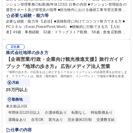
ンション管理事務◎転勤無/年休123日 仕事の内容 ■マンション管理組合の
運営サポート及び管理員の指導 ■担当物件における修繕工事等受注業務 ■
事務所内での事務業務等 ★異業界からの転職者が多数活躍しています
必要な経験・能力等
【年収補足】532万円 ＋別途インセンティヴで平均約100万円/年（昨年度
必要な経験・能力等 【必須】■資格取得に向けてコツコツ努力できる方 ■
実績） ＋管理業務主任者資格手当50,000円/月 ★親会社である株式会社合
PCスキル（Excel,PowerPoint,Word） ■積極的に行動できる方 【入社
人社計画研究所社のグループ会社として、質の高いサービスと適性価格を
者】49歳：事務経験、32歳：ドラッグストア勤務、 58歳：飲食店勤務
武器に約20年受託戸数増加中です。https://www.gojin.co.jp/abt/abt_3.html
等：中途採用の9割が未経験者！ 【資格取得支援】■メンター制度■社内模
募集職種 未経験・ベテラン歓迎【お茶の水】マンション管理事務◎転勤
試や研修制度など充実！ ＊未資格者の8割以上が入社2年以内に資格を取
無/年休123日
正社員
得出来ております！ 【魅力】■フレックス制度、未経験からでも下限年収
株式会社地球の歩き方
を一律支給！ ■管理業務主任者資格取得後には50,000円/月の手当あり！
学歴・資格 学歴：大学院 大学 高専 短大 専修学校 高校 語学力： 資格：第
【企画営業/行政・企業向け観光推進支援】旅行ガイド
一種運転免許普通自動車
ブック『地球の歩き方』 広告/メディア法人営業
『地球の歩き方』の広告をはじめとするトータルソリューションの企画営業をお任せしま
す。クライアントは、観光（海外旅行、国内旅行、インバウンド）で地域や事業を推進し
たい国内外の行政や企業です。
月給
25万円以上
勤務地
東京都品川区
年間休日120日以上
介護休暇あり
転勤なし
時短勤務あり
退職金あり
在宅OK
賞与あり
完全週休2日制
交通費支給
駅近5分以内
土日祝休み
仕事の内容