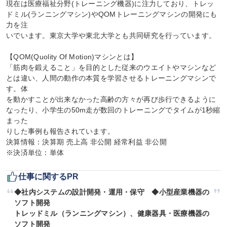
現在は医療福祉分野(トレーニング機器)に注力しており、トレッ
ドミル(ランニングマシン)やQOMトレーニングマシンの開発にも
力を注

いでいます。東京大学や東北大学とも共同研究を行っています。

【QOM(Quolity Of Motion)マシンとは】

「筋肉を鍛えること」を目的とした従来のウエイトやマシンなど
とは違い、人間の動作の本質を学習させるトレーニングマシンで
す。体

を動かすことが出来なかった高齢の方々が再び歩行できるように
なったり、小学生の50m走が数回のトレーニングでタイムが1秒縮
まった

りした事例も報告されています。

決算情報：決算期 売上高 非公開 経常利益 非公開

※決済単位：単体
仕事に関するPR
◆社内システムの設計開発・運用・保守　◆小型産業機器の
ソフト開発

トレッドミル（ランニングマシン）、健康器具・医療機器の
ソフト開発
