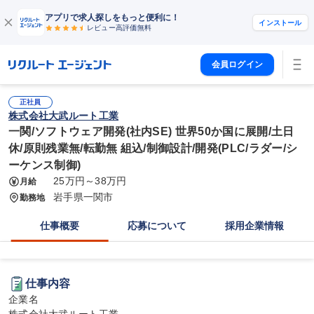
アプリで求人探しをもっと便利に！
インストール
レビュー高評価
無料
会員ログイン
正社員
株式会社大武ルート工業
一関/ソフトウェア開発(社内SE) 世界50か国に展開/土日
休/原則残業無/転勤無 組込/制御設計/開発(PLC/ラダー/シ
ーケンス制御)
25万円～38万円
月給
岩手県一関市
勤務地
仕事概要
応募について
採用企業情報
仕事内容
企業名
