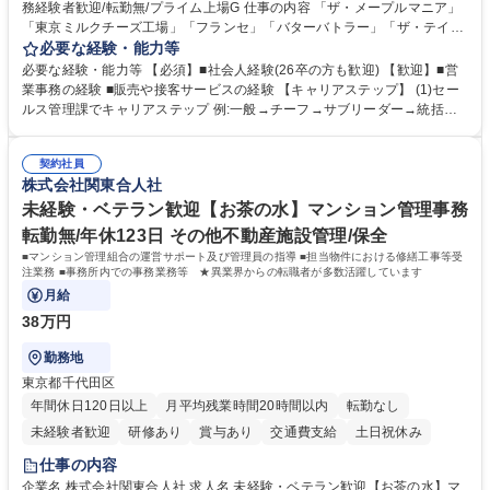
務経験者歓迎/転勤無/プライム上場G 仕事の内容 「ザ・メープルマニア」
「東京ミルクチーズ工場」「フランセ」「バターバトラー」「ザ・テイラ
ー」「DROOLY」等のブランドを多数展開する当社にて、オリジナル菓子
必要な経験・能力等
ブランド商品の事務業務をお任せいたします。 【具体的な業務内容】 ■店
必要な経験・能力等 【必須】■社会人経験(26卒の方も歓迎) 【歓迎】■営
舗からの発注受付/PC入力業務 ■受電対応(社内/社外) ■商品のマスター登
業事務の経験 ■販売や接客サービスの経験 【キャリアステップ】 (1)セー
録 ■日々の売上抽出・報告 ■提携企業への書類送付業務 ■契約書管理業務
ルス管理課でキャリアステップ 例:一般→チーフ→サブリーダー→統括リ
■ホームページへの問い合わせ対応 など 募集職種 【東京/お菓子メーカー
ーダー→マネージャー (2)他ポジションへのキャリアも可能 ※過去、未経
の事務担当】事務経験者歓迎/転勤無/プライム上場G
験で経営管理部内で経理へ異動した方もいらっしゃいます。年3回の面談
契約社員
や個別面談を通してご自身のキャリアと向き合っていただき、会社として
株式会社関東合人社
もバックアップしていきます。 学歴・資格 学歴：大学院 大学 高専 短大
専修学校 高校 語学力： 資格：
未経験・ベテラン歓迎【お茶の水】マンション管理事務
転勤無/年休123日 その他不動産施設管理/保全
■マンション管理組合の運営サポート及び管理員の指導 ■担当物件における修繕工事等受
注業務 ■事務所内での事務業務等 ★異業界からの転職者が多数活躍しています
月給
38万円
勤務地
東京都千代田区
年間休日120日以上
月平均残業時間20時間以内
転勤なし
未経験者歓迎
研修あり
賞与あり
交通費支給
土日祝休み
仕事の内容
企業名 株式会社関東合人社 求人名 未経験・ベテラン歓迎【お茶の水】マ