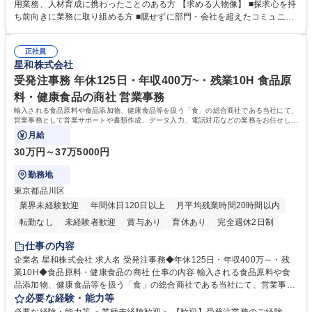
人材育成(社員研修)業務の推進 ■中期経営計画および予算等の管理 ■設備
用業務、人材育成に携わったことのある方 【求める人物像】 ■探求心を持
投資計画等の策定 ■社内の重要会議の運営 ■その他総務人事業務全般 【入
ち前向きに業務に取り組める方 ■臆せずに部門・会社を超えたコミュニケ
社後】入社後は採用や育成をメインに担当し将来的には経営根幹に関わる
ーションの取れる方 ■自分で考えて行動のできる方 ■第二の創業期を迎え
総務人事業務全般へ幅広く従事していただきます。 募集職種 【豊中市/総
る当社で組織の次代を担うネクスト人材として長期的に成長したい方 ■周
務人事】経験者歓迎！/阪急阪神HDグループ/年休124日
正社員
囲のメンバーと協調しつつ主体性を持って能動的に業務を推進できる方 学
星和株式会社
歴・資格 学歴：大学院 大学 高専 短大 専修学校 高校 語学力： 資格：
受発注事務 年休125日・年収400万~・残業10H 食品原
料・健康食品の商社 営業事務
輸入される食品原料や食品添加物、健康食品等を扱う「食」の総合商社である当社にて、
営業事務として営業サポートや書類作成、データ入力、電話対応などの業務をお任せしま
す。
月給
30万円～37万5000円
勤務地
東京都品川区
業界未経験歓迎
年間休日120日以上
月平均残業時間20時間以内
転勤なし
未経験者歓迎
賞与あり
育休あり
完全週休2日制
交通費支給
土日祝休み
仕事の内容
企業名 星和株式会社 求人名 受発注事務◆年休125日・年収400万～・残
業10H◆食品原料・健康食品の商社 仕事の内容 輸入される食品原料や食
品添加物、健康食品等を扱う「食」の総合商社である当社にて、営業事務
として営業サポートや書類作成、データ入力、電話対応などの業務をお任
必要な経験・能力等
せします。 ・受注／出荷指示／売上管理／仕入管理／在庫管理／お客様や