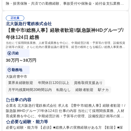
用システムへのデータ入力、各種必要書類の作成・発送作業 ■加入者様や
険・損害保険・共済での勤務経験、事故受付や保険金・給付金支払業務経
医療機関等からの各種問い合わせに対する丁寧かつ迅速な電話応対 ■現場
験がある方 【求める人物像】■相手の立場に立った丁寧な対応ができる方
調査の対応および業務プロセスの改善活動 【業務内容の変更範囲】当社の
■チームワークを大切にし、素直に学べる方★外勤の保険営業から内勤事
指定する業務 募集職種 横浜市【共済金支払事務】金融保険業界経験歓迎/
正社員
務へのキャリアチェンジ希望者も大歓迎です！ 学歴・資格 学歴：大学院
北大阪急行電鉄株式会社
各種手当充実/転勤無
大学 高専 短大 専修学校 高校 語学力： 資格：
【豊中市/総務人事】経験者歓迎!/阪急阪神HDグループ/
年休124日 総務
当社にて採用関係業務、人材育成業務を中心に、中期経営計画・予算等の管理、設備投資
計画等の策定、さらに社内の重要会議の運営等、経営の根幹となる幅広い総務人事業務全
般を担当していただきます。
月給
30万円～38万円
勤務地
大阪府豊中市
業界未経験歓迎
年間休日120日以上
資格取得支援あり
月平均残業時間20時間以内
転勤なし
経験者歓迎
駅ナカ
退職金あり
完全週休2日制
交通費支給
駅近5分以内
仕事の内容
土日祝休み
服装自由
昼食補助あり
食事補助あり
企業名 北大阪急行電鉄株式会社 求人名 【豊中市/総務人事】経験者歓迎！/
阪急阪神HDグループ/年休124日 仕事の内容 当社にて採用関係業務、人材
育成業務を中心に、中期経営計画・予算等の管理、設備投資計画等の策
定、さらに社内の重要会議の運営等、経営の根幹となる幅広い総務人事業
必要な経験・能力等
務全般を担当していただきます。 【主な業務内容】 ■採用関係業務および
必要な経験・能力等 【必須】■総務人事の実務経験がある方 【歓迎】■採