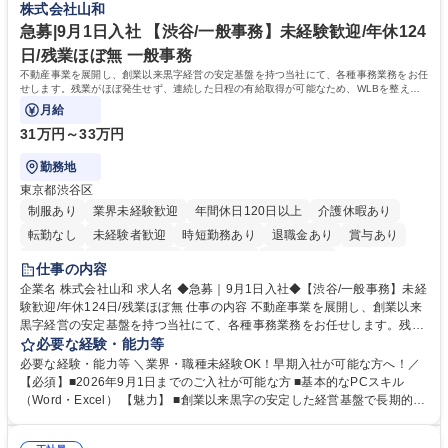
株式会社山和
へ配属。※業務内容変更の範囲：会社の定める業務 募集職種 【都庁グル
事業の他、新宿駅西口広場内に設置された照明を兼ねた広告「ブライトサ
ープ】総合職（事務）◇残業月平均9時間未満／有給年平均16日取得
イン」の管理運営を行うなど、事業収益を生み出す活動を積極的に行って
急募|9月1日入社 【渋谷/一般事務】未経験歓迎/年休124
います。 学歴・資格 学歴：大学院 大学 高専 短大 専修学校 高校 語学力：
日/残業ほぼ無 一般事務
資格：
不動産事業を展開し、創業以来黒字経営の安定基盤を持つ当社にて、各種事務業務をお任
せします。残業がほぼ発生せず、連続した日程の有給取得が可能なため、WLBを整えた
い方にお勧めの環境です！
月給
31万円～33万円
勤務地
東京都渋谷区
制服あり
業界未経験歓迎
年間休日120日以上
介護休暇あり
転勤なし
未経験者歓迎
時短勤務あり
退職金あり
賞与あり
育休あり
完全週休2日制
交通費支給
土日祝休み
仕事の内容
企業名 株式会社山和 求人名 ◆急募｜9月1日入社◆【渋谷/一般事務】未経
験歓迎/年休124日/残業ほぼ無 仕事の内容 不動産事業を展開し、創業以来
黒字経営の安定基盤を持つ当社にて、各種事務業務をお任せします。残業
がほぼ発生せず、連続した日程の有給取得が可能なため、WLBを整えたい
必要な経験・能力等
方にお勧めの環境です！ 入社後はOJTを通じて丁寧に研修を行いますの
必要な経験・能力等 ＼業界・職種未経験OK！早期入社が可能な方へ！／
で、事務未経験の方でも安心して臨むことができます。 【業務詳細】■電
【必須】■2026年9月1日までのご入社が可能な方 ■基本的なPCスキル
話・来客対応 ■物件の鍵や社内の備品管理 ■データ入力や書類作成 ■契約
（Word・Excel） 【魅力】 ■創業以来黒字の安定した経営基盤で長期的に
書などのファイリング ■郵送物の仕訳・発送 など 募集職種 ◆急募｜9月1
安心して働ける環境 ■残業ほぼなしで働きやすさ抜群、プライベートとの
日入社◆【渋谷/一般事務】未経験歓迎/年休124日/残業ほぼ無
両立が可能 ■有給取得を積極的に推奨、年間10日程度の取得実績 ■1ヶ月