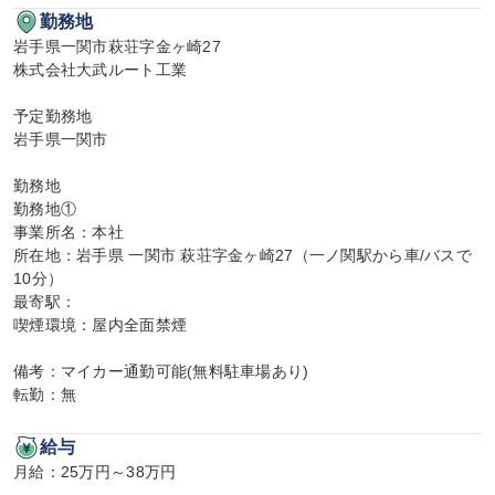
勤務地
岩手県一関市萩荘字金ヶ崎27

株式会社大武ルート工業

予定勤務地

岩手県一関市

勤務地

勤務地①

事業所名：本社

所在地：岩手県 一関市 萩荘字金ヶ崎27（一ノ関駅から車/バスで
10分）

最寄駅：

喫煙環境：屋内全面禁煙

備考：マイカー通勤可能(無料駐車場あり)

転勤：無
給与
月給：25万円～38万円
