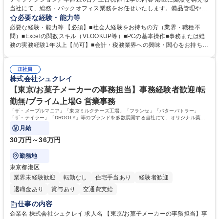
当社にて、総務・バックオフィス業務をお任せいたします。備品管理や来
客対応から、経理サポート、社会保険手続き、さらには新たなシステム導
必要な経験・能力等
入の検討まで、幅広く組織を支える役割です。 ■備品発注・在庫管理、郵
必要な経験・能力等 【必須】■社会人経験をお持ちの方（業界・職種不
送物対応、電話・来客対応 ■金融機関への外出業務（入出金管理補助）、
問）■Excelの関数スキル（VLOOKUP等）■PCの基本操作■事務または総
福利厚生・社内イベントの運営管理 ■社内ルールの整備、職場環境の改善
務の実務経験1年以上【尚可】■会計・税務業界への興味・関心をお持ちの
提案、備品選定 ■請求書発行・管理等の経理サポート、社会保険関連の書
方 【求める人物像】 ■自ら課題を見つけ改善提案ができる主体性のある方
類手続き ■税理士業務の補助（書類作成・データ入力支援） ■ITツールや
■周囲と円滑に連携し、柔軟な対応ができる方。 【女性歓迎！】※ポジテ
社内新システムの導入検討・比較検証 募集職種 【新橋/総務】女性歓迎※
正社員
ィブアクション 学歴・資格 学歴：大学院 大学 高専 短大 専修学校 高校 語
株式会社シュクレイ
ポジティブアクション／年休126日／土日祝休
学力： 資格：
【東京/お菓子メーカーの事務担当】事務経験者歓迎/転
勤無/プライム上場G 営業事務
「ザ・メープルマニア」「東京ミルクチーズ工場」「フランセ」「バターバトラー」
「ザ・テイラー」「DROOLY」等のブランドを多数展開する当社にて、オリジナル菓子
ブランド商品の事務業務をお任せいたします。
月給
30万円～36万円
勤務地
東京都港区
業界未経験歓迎
転勤なし
住宅手当あり
経験者歓迎
退職金あり
賞与あり
交通費支給
仕事の内容
企業名 株式会社シュクレイ 求人名 【東京/お菓子メーカーの事務担当】事