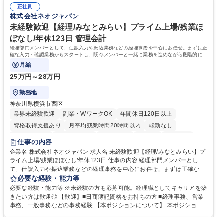
マネジメント職として活躍したい 【尚可】■人事、労務、採用、教育業務
幅広く経験を積みたい意欲がある方に最適な環境です。 募集職種 【総
正社員
のご経験 ■労務管理（給与計算・社会保険手続き・勤怠管理など）の経験
株式会社ネオジャパン
務・人事】未経験歓迎/日立グループ/組織運営を支えるゼネラリストを目
■衛生管理者の資格をお持ちの方 学歴・資格 学歴：大学院 大学 高専 短大
指す
専修学校 高校 語学力： 資格：
未経験歓迎【経理/みなとみらい】プライム上場/残業ほ
ぼなし/年休123日 管理会計
経理部門メンバーとして、仕訳入力や振込業務などの経理事務を中心にお任せ。まずは正
確な入力・確認業務からスタートし、既存メンバーと一緒に業務を進めながら段階的に経
理知識を身につけていただきます。
月給
25万円～28万円
勤務地
神奈川県横浜市西区
業界未経験歓迎
副業・WワークOK
年間休日120日以上
資格取得支援あり
月平均残業時間20時間以内
転勤なし
未経験者歓迎
時短勤務あり
退職金あり
在宅OK
賞与あり
仕事の内容
完全週休2日制
交通費支給
駅近5分以内
土日祝休み
服装自由
企業名 株式会社ネオジャパン 求人名 未経験歓迎【経理/みなとみらい】プ
ライム上場/残業ほぼなし/年休123日 仕事の内容 経理部門メンバーとし
寮・社宅あり
て、仕訳入力や振込業務などの経理事務を中心にお任せ。まずは正確な入
力・確認業務からスタートし、既存メンバーと一緒に業務を進めながら段
必要な経験・能力等
階的に経理知識を身につけていただきます。 【具体的には】 ■社内稟議に
必要な経験・能力等 ※未経験の方も応募可能。経理職としてキャリアを築
基づく仕訳入力 ■月末の振込業務 ■明細作成 ■伝票処理、記帳業務 ■既存
きたい方は歓迎◎ 【歓迎】■日商簿記資格をお持ちの方 ■経理事務、営業
メンバーの業務サポート 【将来的には】 ■月次決算補助 ■四半期・年次決
事務、一般事務などの事務経験 【本ポジションについて】 本ポジション
算補助 ■有価証券報告書など開示資料作成補助 ■海外子会社を含む連結決
の魅力は、プライム上場企業の経理部門で、未経験から経理キャリアをス