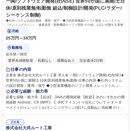
す。経済産業省「元気なモノ作り中小企業300 社」や2018年「地域未来
一関/ソフトウェア開発(社内SE) 世界50か国に展開/土日
牽引企業」など受賞も多数。 学歴・資格 学歴：大学院 大学 語学力：英語
休/原則残業無/転勤無 組込/制御設計/開発(PLC/ラダー/
資格：第一種運転免許普通自動車
シーケンス制御)
◆社内システムの設計開発・運用・保守 ◆小型産業機器のソフト開発 トレッドミル
（ランニングマシン）、健康器具・医療機器のソフト開発 その他、上記に付随する業務
月給
25万円～38万円
勤務地
岩手県一関市
業界未経験歓迎
転勤なし
退職金あり
完全週休2日制
仕事の内容
企業名 株式会社大武ルート工業 求人名 一関/ソフトウェア開発(社内SE)★
世界50か国に展開/土日休/原則残業無/転勤無 仕事の内容 ◆社内システム
の設計開発・運用・保守 ◆小型産業機器のソフト開発 トレッドミル（ラ
ンニングマシン）、健康器具・医療機器のソフト開発 その他、上記に付随
必要な経験・能力等
する業務 ※一部社内SE業務にもご対応いただきます。また、原則残業は
必要な経験・能力等 【必須】 JAVAの開発経験 【歓迎】次のいずれかの開
ありません。【求める人物像】・広い視野で最善のものを常に考えること
発経験 Android、C# (WPF)、C (PICマイコン) ≪当社について≫ オーダ
が好きな人 ・前向きな姿勢で問題解決ができる人 ・他部門との協調性を
ーメイドのトレッドミル(ランニングマシン)並びに自動ねじ供給機 のトッ
もって仕事ができる人 募集職種 一関/ソフトウェア開発(社内SE)★世界50
プメーカーです。オーダーメイドトレッドミルの設計から製造まで 一貫生
か国に展開/土日休/原則残業無/転勤無
産が行える国内唯一の専門メーカーであり、製品は国や大学などの 研究機
正社員
関で使用されています。経済産業省「元気なモノ作り中小企業300 社」や
株式会社大武ルート工業
2018年「地域未来牽引企業」など受賞も多数。 学歴・資格 学歴：大学院