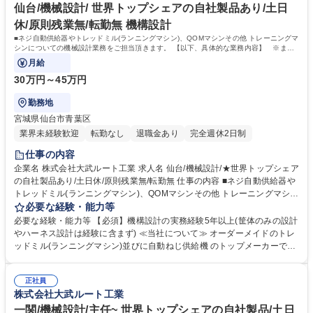
大学 高専 語学力： 資格：
仙台/機械設計/ 世界トップシェアの自社製品あり/土日
休/原則残業無/転勤無 機構設計
■ネジ自動供給器やトレッドミル(ランニングマシン)、QOMマシンその他 トレーニングマ
シンについての機械設計業務をご担当頂きます。 【以下、具体的な業務内容】 ※ま
た、原則残業はありません。
月給
30万円～45万円
勤務地
宮城県仙台市青葉区
業界未経験歓迎
転勤なし
退職金あり
完全週休2日制
仕事の内容
企業名 株式会社大武ルート工業 求人名 仙台/機械設計/★世界トップシェア
の自社製品あり/土日休/原則残業無/転勤無 仕事の内容 ■ネジ自動供給器や
トレッドミル(ランニングマシン)、QOMマシンその他 トレーニングマシン
についての機械設計業務をご担当頂きます。 【以下、具体的な業務内容】
必要な経験・能力等
※また、原則残業はありません。 ■3D CADを使用しての製品設計・製図
必要な経験・能力等 【必須】機構設計の実務経験5年以上(筐体のみの設計
作業 ■仕様などについての技術的な文書の作成・社内展開 ■施策から量産
やハーネス設計は経験に含まず) ≪当社について≫ オーダーメイドのトレ
への展開 ■設計要素検討や製造工程などの大まかな流れを把握し、各部門
ッドミル(ランニングマシン)並びに自動ねじ供給機 のトップメーカーで
と調整し ながら製品量産化の立上げ ■大学など各所研究機関との共同開発
す。オーダーメイドトレッドミルの設計から製造まで 一貫生産が行える国
もあります。 募集職種 仙台/機械設計/★世界トップシェアの自社製品あり/
内唯一の専門メーカーであり、製品は国や大学などの 研究機関で使用され
土日休/原則残業無/転勤無
正社員
ています。経済産業省「元気なモノ作り中小企業300 社」や2018年「地
株式会社大武ルート工業
域未来牽引企業」など受賞も多数。 学歴・資格 学歴：大学院 大学 語学
力： 資格：
一関/機械設計/主任~ 世界トップシェアの自社製品/土日