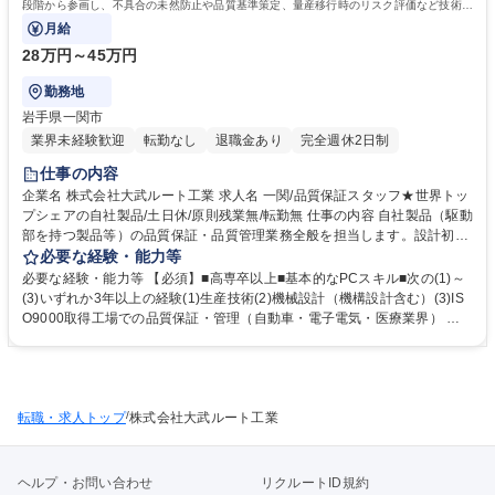
段階から参画し、不具合の未然防止や品質基準策定、量産移行時のリスク評価など技術的
サポートを行います。
月給
28万円～45万円
勤務地
岩手県一関市
業界未経験歓迎
転勤なし
退職金あり
完全週休2日制
仕事の内容
企業名 株式会社大武ルート工業 求人名 一関/品質保証スタッフ★世界トッ
プシェアの自社製品/土日休/原則残業無/転勤無 仕事の内容 自社製品（駆動
部を持つ製品等）の品質保証・品質管理業務全般を担当します。設計初期
段階から参画し、不具合の未然防止や品質基準策定、量産移行時のリスク
必要な経験・能力等
評価など技術的サポートを行います。 ■設計部門と連携した製品の品質評
必要な経験・能力等 【必須】■高専卒以上■基本的なPCスキル■次の(1)～
価・検証作業 ■製品改良・仕様変更に伴う品質基準策定および評価 ■試作
(3)いずれか3年以上の経験(1)生産技術(2)機械設計（機構設計含む）(3)IS
から量産移行時の品質リスク抽出・対策立案 ■各部門と連携した不具合未
O9000取得工場での品質保証・管理（自動車・電子電気・医療業界） ≪
然防止体制の立ち上げ・運用 設計部内に席を置き、開発の初期段階から技
当社について≫ オーダーメイドのトレッドミル(ランニングマシン)並びに
術的な観点も含めて品質管理・保証に関わる体制構築に貢献いただけま
自動ねじ供給機 のトップメーカーです。オーダーメイドトレッドミルの設
す。※また、原則残業はありません。 募集職種 一関/品質保証スタッフ★
計から製造まで 一貫生産が行える国内唯一の専門メーカーであり、製品は
世界トップシェアの自社製品/土日休/原則残業無/転勤無
国や大学などの 研究機関で使用されています。経済産業省「元気なモノ作
/
転職・求人トップ
り中小企業300 社」や2018年「地域未来牽引企業」など受賞も多数。 学
株式会社大武ルート工業
歴・資格 学歴：大学院 大学 高専 語学力： 資格：
ヘルプ・お問い合わせ
リクルートID規約