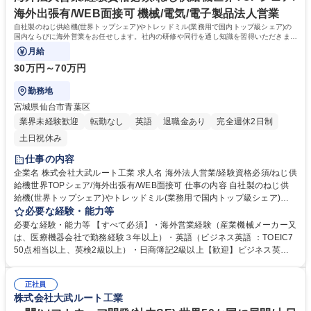
海外出張有/WEB面接可 機械/電気/電子製品法人営業
自社製のねじ供給機(世界トップシェア)やトレッドミル(業務用で国内トップ級シェア)の
国内ならびに海外営業をお任せします。社内の研修や同行を通し知識を習得いただきま
す。
月給
30万円～70万円
勤務地
宮城県仙台市青葉区
業界未経験歓迎
転勤なし
英語
退職金あり
完全週休2日制
土日祝休み
仕事の内容
企業名 株式会社大武ルート工業 求人名 海外法人営業/経験資格必須/ねじ供
給機世界TOPシェア/海外出張有/WEB面接可 仕事の内容 自社製のねじ供
給機(世界トップシェア)やトレッドミル(業務用で国内トップ級シェア)の
国内ならびに海外営業をお任せします。社内の研修や同行を通し知識を習
必要な経験・能力等
得いただきます。 【詳細】・国内および海外の顧客や代理店との商談、契
必要な経験・能力等 【すべて必須】・海外営業経験（産業機械メーカー又
約交渉：現地訪問、もしくはオンライン、メール等にて対応 ・国内及び海
は、医療機器会社で勤務経験３年以上）・英語（ビジネス英語 ：TOEIC7
外の展示会への出展：出展準備から設営、運営等 ・国内及び海外の新規市
50点相当以上、英検2級以上）・日商簿記2級以上【歓迎】ビジネス英
場の開拓 等 ※必要に応じ、国内および海外への出張あり ★当社製ねじ供
語：TOEIC850点相当以上 ≪当社について≫ オーダーメイドのトレッド
給機は年間3万台を生産、世界40か国以上へのシェア！ 募集職種 海外法人
ミル(ランニングマシン)並びに自動ねじ供給機 のトップメーカーです。オ
営業/経験資格必須/ねじ供給機世界TOPシェア/海外出張有/WEB面接可
正社員
ーダーメイドトレッドミルの設計から製造まで 一貫生産が行える国内唯一
株式会社大武ルート工業
の専門メーカーであり、製品は国や大学などの 研究機関で使用されていま