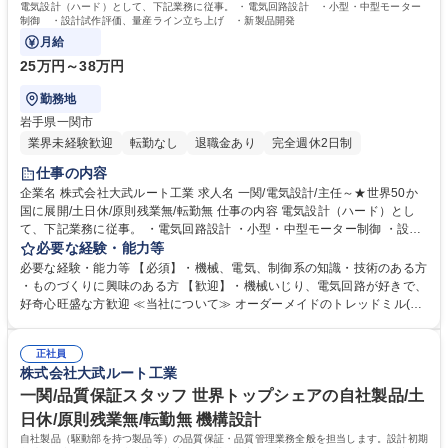
電気設計（ハード）として、下記業務に従事。 ・電気回路設計 ・小型・中型モーター
制御 ・設計試作評価、量産ライン立ち上げ ・新製品開発
月給
25万円～38万円
勤務地
岩手県一関市
業界未経験歓迎
転勤なし
退職金あり
完全週休2日制
仕事の内容
企業名 株式会社大武ルート工業 求人名 一関/電気設計/主任～★世界50か
国に展開/土日休/原則残業無/転勤無 仕事の内容 電気設計（ハード）とし
て、下記業務に従事。 ・電気回路設計 ・小型・中型モーター制御 ・設計
試作評価、量産ライン立ち上げ ・新製品開発 【入社後の流れ】電気回路
必要な経験・能力等
設計CAD操作、回路シミュレーションなど、業務に応じた基礎研修を受け
必要な経験・能力等 【必須】・機械、電気、制御系の知識・技術のある方
ていただき、先輩社員がOJTで指導いたします。 募集職種 一関/電気設計/
・ものづくりに興味のある方 【歓迎】・機械いじり、電気回路が好きで、
主任～★世界50か国に展開/土日休/原則残業無/転勤無
好奇心旺盛な方歓迎 ≪当社について≫ オーダーメイドのトレッドミル(ラ
ンニングマシン)並びに自動ねじ供給機 のトップメーカーです。オーダー
メイドトレッドミルの設計から製造まで 一貫生産が行える国内唯一の専門
正社員
メーカーであり、製品は国や大学などの 研究機関で使用されています。経
株式会社大武ルート工業
済産業省「元気なモノ作り中小企業300 社」や2018年「地域未来牽引企
業」など受賞も多数。 学歴・資格 学歴：大学院 大学 高専 語学力： 資
一関/品質保証スタッフ 世界トップシェアの自社製品/土
格：
日休/原則残業無/転勤無 機構設計
自社製品（駆動部を持つ製品等）の品質保証・品質管理業務全般を担当します。設計初期