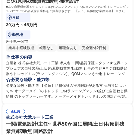
日休/原則残業無/転勤無 機構設計
■ネジ自動供給器やトレッドミル(ランニングマシン)、QOMマシンその他 トレーニングマ
シンについての品質保証業務をご担当頂きます。 【以下、具体的な業務内容】 ※また、
原則残業はありません。
月給
30万円～45万円
勤務地
岩手県一関市
業界未経験歓迎
転勤なし
退職金あり
完全週休2日制
仕事の内容
企業名 株式会社大武ルート工業 求人名 一関/品質保証スタッフ★世界トッ
プシェアの自社製品/土日休/原則残業無/転勤無 仕事の内容 ■ネジ自動供給
器やトレッドミル(ランニングマシン)、QOMマシンその他 トレーニングマ
シンについての品質保証業務をご担当頂きます。 【以下、具体的な業務内
必要な経験・能力等
容】 ※また、原則残業はありません。 ■設計部門と連携しての製品の品質
必要な経験・能力等 【必須】品質保証の実務経験がある方 ≪当社につい
評価・検証作業■製品の改良・仕様変更に伴う品質基準の策定と評価■試作
て≫ オーダーメイドのトレッドミル(ランニングマシン)並びに自動ねじ供
から量産移行時における品質リスクの抽出と対策立案■設計・製造工程な
給機 のトップメーカーです。オーダーメイドトレッドミルの設計から製造
どの大まかな流れを把握し、各部門と調整しながら不具合未然防止のため
まで 一貫生産が行える国内唯一の専門メーカーであり、製品は国や大学な
の品質体制の立上げ■設計部内に席を置き、開発の初期段階から品質面で
どの 研究機関で使用されています。経済産業省「元気なモノ作り中小企業
の技術的サポートも行います。 募集職種 一関/品質保証スタッフ★世界ト
正社員
300 社」や2018年「地域未来牽引企業」など受賞も多数。 学歴・資格 学
株式会社大武ルート工業
ップシェアの自社製品/土日休/原則残業無/転勤無
歴：大学院 大学 語学力： 資格：
一関/電気設計/主任~ 世界50か国に展開/土日休/原則残
業無/転勤無 回路設計