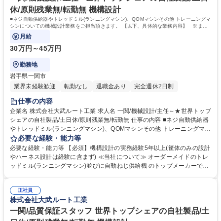
休/原則残業無/転勤無 機構設計
■ネジ自動供給器やトレッドミル(ランニングマシン)、QOMマシンその他 トレーニングマ
シンについての機械設計業務をご担当頂きます。 【以下、具体的な業務内容】 ※ま
た、原則残業はありません。
月給
30万円～45万円
勤務地
岩手県一関市
業界未経験歓迎
転勤なし
退職金あり
完全週休2日制
仕事の内容
企業名 株式会社大武ルート工業 求人名 一関/機械設計/主任～★世界トップ
シェアの自社製品/土日休/原則残業無/転勤無 仕事の内容 ■ネジ自動供給器
やトレッドミル(ランニングマシン)、QOMマシンその他 トレーニングマシ
ンについての機械設計業務をご担当頂きます。 【以下、具体的な業務内
必要な経験・能力等
容】 ※また、原則残業はありません。 ■3D CADを使用しての製品設計・
必要な経験・能力等 【必須】機構設計の実務経験5年以上(筐体のみの設計
製図作業 ■仕様などについての技術的な文書の作成・社内展開 ■施策から
やハーネス設計は経験に含まず) ≪当社について≫ オーダーメイドのトレ
量産への展開 ■設計要素検討や製造工程などの大まかな流れを把握し、各
ッドミル(ランニングマシン)並びに自動ねじ供給機 のトップメーカーで
部門と調整し ながら製品量産化の立上げ ■大学など各所研究機関との共同
す。オーダーメイドトレッドミルの設計から製造まで 一貫生産が行える国
開発もあります。 募集職種 一関/機械設計/主任～★世界トップシェアの自
内唯一の専門メーカーであり、製品は国や大学などの 研究機関で使用され
社製品/土日休/原則残業無/転勤無
正社員
ています。経済産業省「元気なモノ作り中小企業300 社」や2018年「地
株式会社大武ルート工業
域未来牽引企業」など受賞も多数。 学歴・資格 学歴：大学院 大学 語学
力： 資格：
一関/品質保証スタッフ 世界トップシェアの自社製品/土