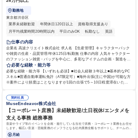
26万円以上
勤務地
東京都渋谷区
業界未経験歓迎
年間休日120日以上
資格取得支援あり
月平均残業時間20時間以内
平日のみOK
転勤なし
英語
住宅手当あり
研修あり
退職金あり
在宅OK
賞与あり
仕事の内容
完全週休2日制
交通費支給
駅近5分以内
中国語
土日祝休み
企業名 高波クリエイト株式会社 求人名 【生産管理】キャラクターバック
や雑貨の生産・品質管理/年休125日/転勤無 仕事の内容 人気キャラクター
のファッション雑貨・バッグを中心に、多彩なアイテムの企画・製造を手
掛ける当社にて、自社企画・開発商品の生産管理・品質管理を担当。『か
必要な経験・能力等
わいい』を届けるやりがいのあるポジションです。 有名ブランドやキャラ
必要な経験・能力等 【いずれも必須】■社会人経験３年以上■基本的なPC
クターライセンスを活用した商品の企画・開発・販売を行っています。企
スキル■普通自動車運転免許（AT限定可）■海外出張(主に中国)が可能な方
画段階から納品まで、商品の製造に関わる全てのプロセスにおいて、生産
※案件により頻度はことなりますが1回の出張で5～10日程度滞在いただ
管理及び品質管理を担当。仕様書の作成、生産スケジュールの組立て、工
く予定です。 【歓迎】■英語もしくは中国語に抵抗のない方■雑貨品など
場へ見積依頼・価格交渉、サンプルの品質確認や検査の手配、ライセンス
の生産管理業務の経験 ≪求める人物像≫ ・製品の検品業務などあるた
元様とのやり取り、輸入関連の書類の管理、国内倉庫での品質チェック、
契約社員
め、『コツコツと実直に取り組める方』 ・工場やライセンス元を含む社内
MuseEndeavor株式会社
工場開拓などがございます。 募集職種 【生産管理】キャラクターバック
外関係者と友好なコミュニケーションが取れる方 ※折衝は営業担当がメイ
や雑貨の生産・品質管理/年休125日/転勤無
ンで行います。 学歴・資格 学歴：大学院 大学 高専 短大 専修学校 高校 語
【コーポレート庶務】未経験歓迎/土日祝休/エンタメを
学力： 資格：
支える事務 総務事務
音楽やライブ等のイベントを企画・進行している当社で庶務・コーポレート業務をお任せ
します。幅広い音楽・芸能業務のインフラとなる社内業務全般をサポートし、チームの円
滑な運営を支えていただきます。
月給