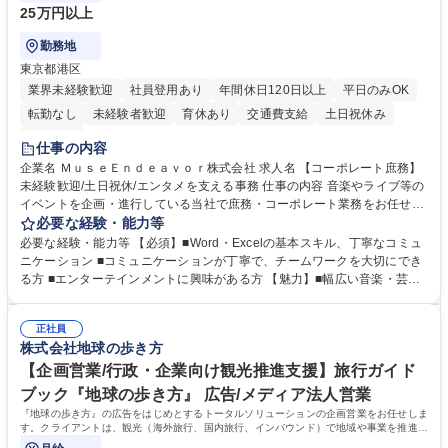
25万円以上
勤務地
東京都港区
業界未経験歓迎
社員登用あり
年間休日120日以上
平日のみOK
転勤なし
未経験者歓迎
育休あり
交通費支給
土日祝休み
服装自由
仕事の内容
企業名 ＭｕｓｅＥｎｄｅａｖｏｒ株式会社 求人名 【コーポレート庶務】
未経験歓迎/土日祝休/エンタメを支える事務 仕事の内容 音楽やライブ等の
イベントを企画・進行している当社で庶務・コーポレート業務をお任せし
ます。幅広い音楽・芸能業務のインフラとなる社内業務全般をサポート
必要な経験・能力等
し、チームの円滑な運営を支えていただきます。 ■社内の庶務・一般事務
必要な経験・能力等 【必須】■Word・Excelの基本スキル、丁寧なコミュ
全般、書類整理、備品管理・発注 ■郵便物の仕分け、来客・電話対応、社
ニケーション ■コミュニケーションが丁寧で、チームワークを大切にでき
内環境の維持サポート ■経理や人事/採用の外注事業者とのやりとり・プロ
る方 ■エンターテインメントに興味がある方 【魅力】■幅広い音楽・芸能
セスの推進 ★外注連携など幅広い業務に携わるため、事務スキルだけでな
ビジネスを展開する企業のインフラを支えるため、エンタメ業界の裏側を
く 進行管理能力や調整力など、市場価値の高いキャリアアップが可能で
体感しながら、社会貢献性の高い業務に携わることができます。■単なる
す。 ※業務の変更範囲：会社の定める業務※ 募集職種 【コーポレート庶
正社員
ルーティンワークに留まらず、外注事業者との連携や業務プロセスの推進
株式会社地球の歩き方
務】未経験歓迎/土日祝休/エンタメを支える事務
など、自らの裁量で組織の仕組みづくりに関われるやりがいがあります。
■土日祝休みで、プライベートと両立しながら専門スキルを磨ける環境で
【企画営業/行政・企業向け観光推進支援】旅行ガイド
す。 学歴・資格 学歴：大学院 大学 高専 短大 専修学校 高校 語学力： 資
ブック『地球の歩き方』 広告/メディア法人営業
格：
『地球の歩き方』の広告をはじめとするトータルソリューションの企画営業をお任せしま
す。クライアントは、観光（海外旅行、国内旅行、インバウンド）で地域や事業を推進し
たい国内外の行政や企業です。