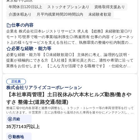
東京都千代田区
年間休日120日以上
ストックオプションあり
資格取得支援あり
介護休暇あり
月平均残業時間20時間以内
未経験者歓迎
住宅手当あり
時短勤務あり
研修あり
在宅OK
賞与あり
仕事の内容
完全週休2日制
交通費支給
駅近5分以内
土日祝休み
服装自由
企業名 株式会社日本レジストリサービス 求人名 【総務】未経験歓迎◎/リ
モート可/世界で唯一の事業/福利厚生◎/再雇用有 仕事の内容 インターネッ
ト上の様々なサービスを支える当社にて、執務環境の整備や社内制度の検
討、イベント運営などの幅広い業務を担当し、間接的に会社の生産性向上
必要な経験・能力等
や成長に貢献している部署です。 会社の全メンバーが安心して長く成果を
必要な経験・能力等 【◎未経験歓迎◎】 主体的に考え、論理的な説明・
発揮できる環境を整えるために、毎日のメンテナンスや維持管理に加え、
提案が積極的にできる方 【入社後】先輩社員と共に、適性や希望に沿って
新たな施策検討を積極的に行っていただき、会社全体を巻き込み課題解決
業務をお任せします。 【こんな方が活躍できる職種です】 ・仕組化が好
を推進。 ・オフィス運営：執務環境の整備・物品管理・社内規定整備/改
き/得意・協働の姿勢を持っている・優先順位付け、マルチタスクが得意・
善・イベント企画/運営・非常時の対応 など、本人の希望や適性によって
様々な立場で物事を考えられる・定型業務だけでなく突発的な出来事にも
幅広い業務の体得が可能で、多様なキャリアパスを描くことも可能です。
正社員
対処できる・新しいことに興味関心がある 【魅力】■自己啓発支援：資格
株式会社リアライズコーポレーション
募集職種 【総務】未経験歓迎◎/リモート可/世界で唯一の事業/福利厚生◎/
取得や通信教育など費用の80%（年間25万円まで）を補助 ■住宅手当：家
再雇用有
賃の50%（月額7万円まで）を補助 学歴・資格 学歴：大学院 大学 語学
【本社車両管理】土日祝休み/六本木ヒルズ勤務/働きや
力： 資格：
すさ 整備士(道路交通/陸運)
整備工場や社内各部署と連携や調整をし、トラック・トレーラー等の車両管理等を行って
いただきます。※営業所：主にお客様から返却された車両を速やかにメンテナンスし、次
のお客様にお貸し出しするための拠点
月給
35万7143円以上
勤務地