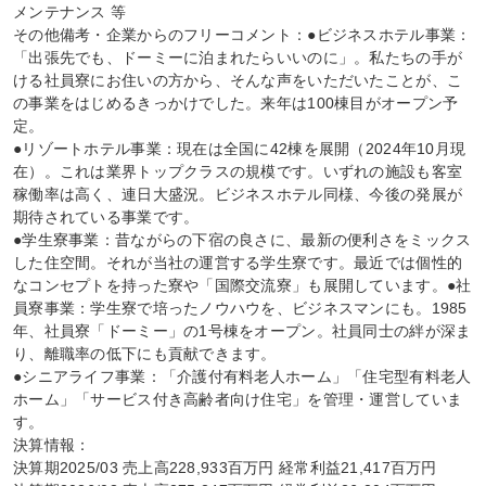
メンテナンス 等

その他備考・企業からのフリーコメント：●ビジネスホテル事業：
「出張先でも、ドーミーに泊まれたらいいのに」。私たちの手が
ける社員寮にお住いの方から、そんな声をいただいたことが、こ
の事業をはじめるきっかけでした。来年は100棟目がオープン予
定。

●リゾートホテル事業：現在は全国に42棟を展開（2024年10月現
在）。これは業界トップクラスの規模です。いずれの施設も客室
稼働率は高く、連日大盛況。ビジネスホテル同様、今後の発展が
期待されている事業です。

●学生寮事業：昔ながらの下宿の良さに、最新の便利さをミックス
した住空間。それが当社の運営する学生寮です。最近では個性的
なコンセプトを持った寮や「国際交流寮」も展開しています。●社
員寮事業：学生寮で培ったノウハウを、ビジネスマンにも。1985
年、社員寮「ドーミー」の1号棟をオープン。社員同士の絆が深ま
り、離職率の低下にも貢献できます。

●シニアライフ事業：「介護付有料老人ホーム」「住宅型有料老人
ホーム」「サービス付き高齢者向け住宅」を管理・運営していま
す。

決算情報：

決算期2025/03 売上高228,933百万円 経常利益21,417百万円
