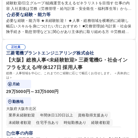
経験歓迎/日立グループ/組織運営を支えるゼネラリストを目指す 仕事の内
容 入社直後は労務（労務管理・給与計算・安全衛生・福利厚生等）からお
任せいたします。将来は総務・採用・教育業務へ守備範囲を広げ、組織運
必要な経験・能力等
営を支えるゼネラリストをめざせます。 ・初期業務：労働時間管理、給与
必要な経験・能力等 ★未経験歓迎！ ★人事・総務領域を横断的に経験し
計算、社会保険対応、福利厚生管理、安全衛生、健康経営推進等をお任せ
幅広いスキルを身につけたい方におすすめ！ ■労務管理(給与計算・社会保
します。ご経験に応じて、休職者管理など、幅広く経験を積んでいただき
険手続き・勤怠管理など)に関心があり主体的に取り組める方 ※労務経験
ます。 ・将来的な広がり：総務・採用・教育・税務対応・経営企画等。
者は早期にご活躍いただけます。 ■チームで仕事を推進できる方■将来は
★メンバーがマンツーマンで丁寧に教えるため、ご経験が浅くても安心！
マネジメント職として活躍したい 【尚可】■人事、労務、採用、教育業務
幅広く経験を積みたい意欲がある方に最適な環境です。 募集職種 【総
正社員
のご経験 ■労務管理（給与計算・社会保険手続き・勤怠管理など）の経験
三菱電機プラントエンジニアリング株式会社
務・人事】未経験歓迎/日立グループ/組織運営を支えるゼネラリストを目
■衛生管理者の資格をお持ちの方 学歴・資格 学歴：大学院 大学 高専 短大
指す
専修学校 高校 語学力： 資格：
【大阪】総務人事<未経験歓迎> 三菱電機G・社会イン
フラを支える/年休127日 採用人事
総務・人事領域を中心に、これまでのご経験に応じて幅広くお任せします。 ＜具体的に
は＞
月給
29万5000円～33万5000円
勤務地
大阪府大阪市北区
業界未経験歓迎
年間休日120日以上
資格取得支援あり
未経験者歓迎
住宅手当あり
時短勤務あり
経験者歓迎
退職金あり
在宅OK
賞与あり
完全週休2日制
交通費支給
仕事の内容
駅近5分以内
土日祝休み
服装自由
寮・社宅あり
食事補助あり