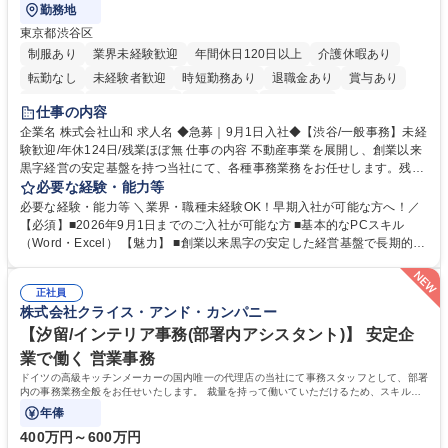
勤務地
東京都渋谷区
制服あり
業界未経験歓迎
年間休日120日以上
介護休暇あり
転勤なし
未経験者歓迎
時短勤務あり
退職金あり
賞与あり
育休あり
完全週休2日制
交通費支給
土日祝休み
仕事の内容
企業名 株式会社山和 求人名 ◆急募｜9月1日入社◆【渋谷/一般事務】未経
験歓迎/年休124日/残業ほぼ無 仕事の内容 不動産事業を展開し、創業以来
黒字経営の安定基盤を持つ当社にて、各種事務業務をお任せします。残業
がほぼ発生せず、連続した日程の有給取得が可能なため、WLBを整えたい
必要な経験・能力等
方にお勧めの環境です！ 入社後はOJTを通じて丁寧に研修を行いますの
必要な経験・能力等 ＼業界・職種未経験OK！早期入社が可能な方へ！／
で、事務未経験の方でも安心して臨むことができます。 【業務詳細】■電
【必須】■2026年9月1日までのご入社が可能な方 ■基本的なPCスキル
話・来客対応 ■物件の鍵や社内の備品管理 ■データ入力や書類作成 ■契約
（Word・Excel） 【魅力】 ■創業以来黒字の安定した経営基盤で長期的に
書などのファイリング ■郵送物の仕訳・発送 など 募集職種 ◆急募｜9月1
安心して働ける環境 ■残業ほぼなしで働きやすさ抜群、プライベートとの
日入社◆【渋谷/一般事務】未経験歓迎/年休124日/残業ほぼ無
両立が可能 ■有給取得を積極的に推奨、年間10日程度の取得実績 ■1ヶ月
正社員
のOJTで業務を習得可能、未経験でもしっかりサポート 学歴・資格 学
株式会社クライス・アンド・カンパニー
歴：大学院 大学 高専 短大 語学力： 資格：
【汐留/インテリア事務(部署内アシスタント)】 安定企
業で働く 営業事務
ドイツの高級キッチンメーカーの国内唯一の代理店の当社にて事務スタッフとして、部署
内の事務業務全般をお任せいたします。 裁量を持って働いていただけるため、スキルア
ップも可能です。
年俸
400万円～600万円