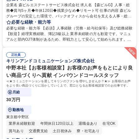
完全週休2日制
交通費支給
長期歓迎
駅近5分以内
土日祝休み
企業名 森ビルエステートサービス株式会社 求人名 【森ビルG】人事・総
務◆賞与5ヶ月◆年休120日◆残業少なめ◆リモート可 仕事の内容 森ビル
グループの安定した環境で、バックオフィスから会社を支える人事・総務
をお任せします。 労務と総務の業務をバランスよく担当し、ゆくゆくは制
必要な経験・能力等
度改定などのコア業務にも挑戦できる、やりがいある環境です。 ■勤怠管
必要な経験・能力等 【必須】人事経験（労務・給与社保等）及び総務経験
理、給与計算、社会保険手続き、年末調整等の労務管理全般 ■入退社手続
【歓迎】経理実務経験、簿記3級以上 業界未経験の方も歓迎です。マニュ
き、社内規定の改定や人事制度改定などのコア業務 ■社内イベントの企画
アルと部内OJT体制があるため、即戦力として安心して始められます。
運営やその他総務業務全般 ※労務と総務を1：1の割合でお任せ。 入社後
【魅力・やりがい】森ビルGの安定基盤で労務から総務まで幅広く携われ
は部内のOJTを中心に、あなたの経験に合わせて不足している部分はいつ
ます。定型業務に留まらず、社内規定や人事制度の改定など会社のコア業
でも質問・相談できる環境が整っているため、安心して成長できます。 募
正社員
務に挑戦できるため、自身の成長と組織への貢献度をダイレクトに実感で
キリンアンドコミュニケーションズ株式会社
集職種 【森ビルG】人事・総務◆賞与5ヶ月◆年休120日◆残業少なめ◆
きます。 残業少なめ、週1日リモート可など、ワークライフバランスを保
リモート可
ち長期活躍できる環境です。 「これまでの幅広い経験を活かし、長期的な
中野本社【お客様相談室】お客様のお声をもとにより良
キャリアを築きたい」という前向きな意欲と挑戦を全力で応援します。 学
い商品づくりへ貢献 インバウンドコールスタッフ
歴・資格 学歴：大学院 大学 高専 短大 専修学校 高校 語学力： 資格：日商
≪★コミュニケーションを通してキリンのファンを増やしませんか？★≫ お客様のお声
簿記検定1級 日商簿記検定2級 日商簿記検定3級
をより良い商品づくりに活かしていく上で、窓口となるお客様相談室でのお仕事です。
月給
30万円
勤務地
東京都中野区
業界未経験歓迎
年間休日120日以上
退職金あり
在宅OK
賞与あり
交通費支給
土日祝休み
寮・社宅あり