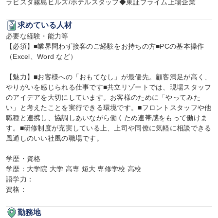
ラビスタ霧島ヒルズ/ホテルスタッフ◆東証プライム上場企業
求めている人材
必要な経験・能力等

【必須】■業界問わず接客のご経験をお持ちの方■PCの基本操作
（Excel、Word など）

【魅力】■お客様への「おもてなし」が最優先。顧客満足が高く、
やりがいを感じられる仕事です■共立リゾートでは、現場スタッフ
のアイデアを大切にしています。お客様のために「やってみた
い」と考えたことを実行できる環境です。■フロントスタッフや他
職種と連携し、協調しあいながら働くため連帯感をもって働けま
す。■研修制度が充実している上、上司や同僚に気軽に相談できる
風通しのいい社風の職場です。

学歴・資格

学歴：大学院 大学 高専 短大 専修学校 高校

語学力：

資格：
勤務地