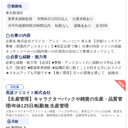
勤務地
東京都港区
業界未経験歓迎
年間休日120日以上
介護休暇あり
月平均残業時間20時間以内
転勤なし
退職金あり
在宅OK
育休あり
完全週休2日制
インセンティブあり
交通費支給
仕事の内容
駅近5分以内
土日祝休み
企業名 株式会社クライス・アンド・カンパニー 求人名 【汐留/インテリア
事務（部署内アシスタント）】■安定企業で働く 仕事の内容 ドイツの高級
キッチンメーカーの国内唯一の代理店の当社にて事務スタッフとして、部
署内の事務業務全般をお任せいたします。 裁量を持って働いていただける
必要な経験・能力等
ため、スキルアップも可能です。 【部署内の事務業務全般】 ■サンプルの
必要な経験・能力等 【必須】■事務・アシスタントのご経験が３年以上有
仕分け・整理 ■電話応対 ■書類作成（会議資料、お客様宛請求書、支払書
る方 【歓迎】■建築業界経験 ★臨機応変に動くことが好きな方におススメ
類を取りまとめて経理へ提出等） ■ショールームアテンド・運営・予約業
★スキルアップも可能です★ 【働く環境】日々の業務を通じて、組織全体
務 ■広報・PR業務のアシスタント（SNS投稿補助、資料作成など） ■納品
のサポートを行い、成果を実感できる仕事です。また、コミュニケーショ
時の取扱説明書作成・送付（キッチン、機器等の商品） 募集職種 【汐留/
ンスキルや問題解決能力が磨かれ、キャリアアップのチャンスも豊富。チ
インテリア事務（部署内アシスタント）】■安定企業で働く
正社員
ームとの協力や新しいアイデアを活かす場もあり、やりがいを感じながら
高波クリエイト株式会社
働けます。 【歓迎】 ■インテリアの業界のご経験が有る方■PCの作業に慣
れている方 学歴・資格 学歴：大学院 大学 高専 短大 専修学校 語学力： 資
【生産管理】キャラクターバックや雑貨の生産・品質管
格：
理/年休125日/転勤無 生産管理
人気キャラクターのファッション雑貨・バッグを中心に、多彩なアイテムの企画・製造を
手掛ける当社にて、自社企画・開発商品の生産管理・品質管理を担当。『かわいい』を届
けるやりがいのあるポジションです。
月給