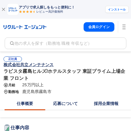
アプリで求人探しをもっと便利に！
インストール
レビュー高評価
無料
会員ログイン
他の求人を探す（勤務地 職種 年収など）
正社員
株式会社共立メンテナンス
ラビスタ霧島ヒルズ/ホテルスタッフ 東証プライム上場企
業 フロント
25万円以上
月給
鹿児島県霧島市
勤務地
仕事概要
応募について
採用企業情報
仕事内容