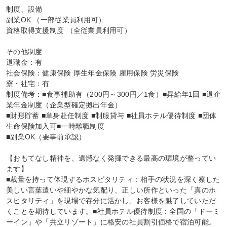
制度、設備

副業OK （一部従業員利用可）

資格取得支援制度 （全従業員利用可）

その他制度

退職金：有

社会保険：健康保険 厚生年金保険 雇用保険 労災保険

寮・社宅：有

制度備考：■食事補助有（200円～300円／1食）■昇給年1回 ■退企
業年金制度（企業型確定拠出年金）

■財形貯蓄 ■単身赴任制度 ■制服貸与 ■社員ホテル優待制度 ■団体
生命保険加入可■一時離職制度

■副業OK（要事前承認）

【おもてなし精神を、遺憾なく発揮できる最高の環境が整ってい
ます】

■裁量を持って体現するホスピタリティ：相手の状況を深く察した
美しい言葉遣いや細やかな気配り、正しい所作といった「真のホ
スピタリティ」を現場で存分に活かし、お客様を魅了していただ
くことを期待しています。■社員ホテル優待制度：全国の「ドーミ
ーイン」や「共立リゾート」に格安の社員割引価格で宿泊可能。