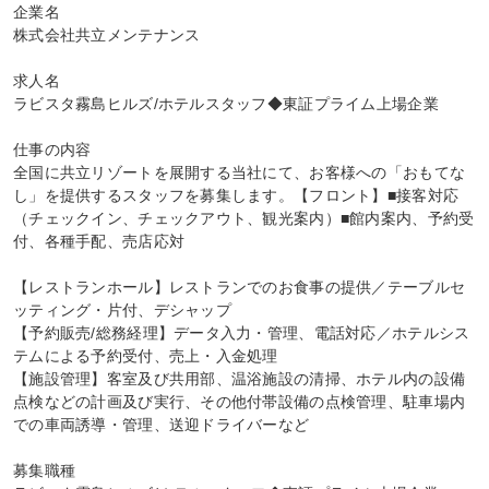
企業名

株式会社共立メンテナンス

求人名

ラビスタ霧島ヒルズ/ホテルスタッフ◆東証プライム上場企業

仕事の内容

全国に共立リゾートを展開する当社にて、お客様への「おもてな
し」を提供するスタッフを募集します。【フロント】■接客対応
（チェックイン、チェックアウト、観光案内）■館内案内、予約受
付、各種手配、売店応対

【レストランホール】レストランでのお食事の提供／テーブルセ
ッティング・片付、デシャップ

【予約販売/総務経理】データ入力・管理、電話対応／ホテルシス
テムによる予約受付、売上・入金処理

【施設管理】客室及び共用部、温浴施設の清掃、ホテル内の設備
点検などの計画及び実行、その他付帯設備の点検管理、駐車場内
での車両誘導・管理、送迎ドライバーなど

募集職種
