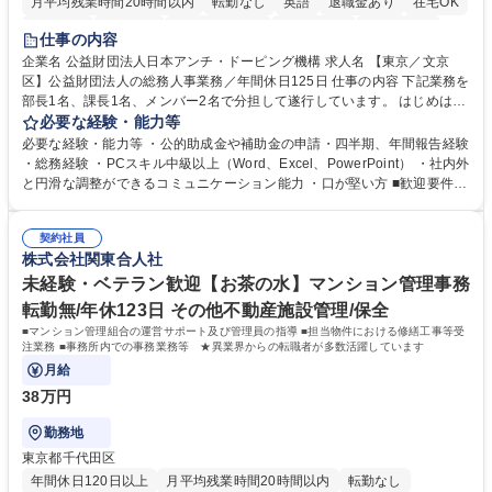
月平均残業時間20時間以内
転勤なし
英語
退職金あり
在宅OK
賞与あり
育休あり
完全週休2日制
交通費支給
土日祝休み
仕事の内容
食事補助あり
企業名 公益財団法人日本アンチ・ドーピング機構 求人名 【東京／文京
区】公益財団法人の総務人事業務／年間休日125日 仕事の内容 下記業務を
部長1名、課長1名、メンバー2名で分担して遂行しています。 はじめは担
当者として業務を覚えていただき、ゆくゆくはリーダーやマネージャーポ
必要な経験・能力等
ジションとして活躍いただくことを期待しています。 【総務・人事グルー
必要な経験・能力等 ・公的助成金や補助金の申請・四半期、年間報告経験
プの業務内容】 ・人事制度関連 ・採用活動 ・教育研修の企画、実行 ・勤
・総務経験 ・PCスキル中級以上（Word、Excel、PowerPoint） ・社内外
怠管理 ・官公庁への各種提出 ・法定の会議運営（評議員会、理事会） ・
と円滑な調整ができるコミュニケーション能力 ・口が堅い方 ■歓迎要件
コンプライアンス ・内部規程やルールの管理、整備、文書管理 ・契約関
・採用業務経験 ・英語に抵抗がない方 ・営業経験 学歴・資格 学歴：大学
連 ・衛生管理 ・防災関連・公的助成金の管理・オフィス、ファシリティ
院 大学 高専 短大 専修学校 高校 語学力： 資格：
管理 ・福利厚生関連 ・職員からの問合せ、相談対応 ・その他日常の総務
契約社員
株式会社関東合人社
業務全般 募集職種 【東京／文京区】公益財団法人の総務人事業務／年間
休日125日
未経験・ベテラン歓迎【お茶の水】マンション管理事務
転勤無/年休123日 その他不動産施設管理/保全
■マンション管理組合の運営サポート及び管理員の指導 ■担当物件における修繕工事等受
注業務 ■事務所内での事務業務等 ★異業界からの転職者が多数活躍しています
月給
38万円
勤務地
東京都千代田区
年間休日120日以上
月平均残業時間20時間以内
転勤なし