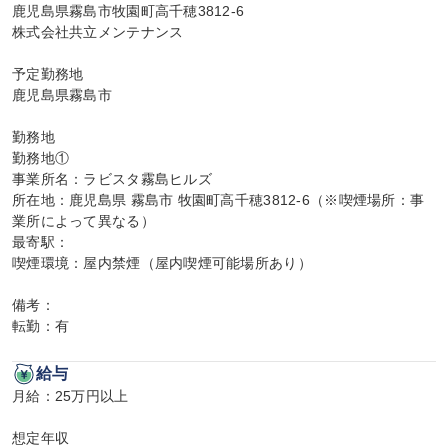
鹿児島県霧島市牧園町高千穂3812-6

株式会社共立メンテナンス

予定勤務地

鹿児島県霧島市

勤務地

勤務地①

事業所名：ラビスタ霧島ヒルズ

所在地：鹿児島県 霧島市 牧園町高千穂3812-6（※喫煙場所：事
業所によって異なる）

最寄駅：

喫煙環境：屋内禁煙（屋内喫煙可能場所あり）

備考：

転勤：有
給与
月給：25万円以上

想定年収
