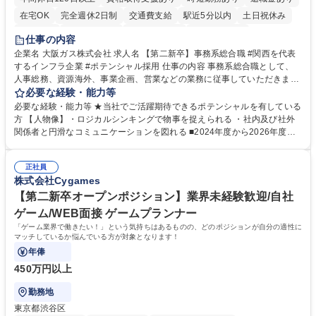
在宅OK
完全週休2日制
交通費支給
駅近5分以内
土日祝休み
服装自由
第二新卒歓迎
寮・社宅あり
食事補助あり
仕事の内容
企業名 大阪ガス株式会社 求人名 【第二新卒】事務系総合職 #関西を代表
するインフラ企業 #ポテンシャル採用 仕事の内容 事務系総合職として、
人事総務、資源海外、事業企画、営業などの業務に従事していただきま
す。 【業務内容の一例】■所属事業部の勤労業務 ■海外に関係する各種業
必要な経験・能力等
務 ■営業部門の企画スタッフ、ルート営業 【キャリアパス】入社後の配属
必要な経験・能力等 ★当社でご活躍期待できるポテンシャルを有している
ポジションで一定期間ご活躍頂いた後、本人の適性及び将来のキャリアを
方 【人物像】・ロジカルシンキングで物事を捉えられる ・社内及び社外
鑑みてジョブローテーションを行います。 【育成】OJTでの現場育成や研
関係者と円滑なコミュニケーションを図れる ■2024年度から2026年度ま
修カリキュラムを通じて、Daigasグループの業務で必要となる知識につい
での3ヵ年を対象とする「Daigasグループ中期経営計画2026」を策定しま
て学んでいただきます。 募集職種 【第二新卒】事務系総合職 #関西を代
した。https://www.osakagas.co.jp/company/press/pr2024/1777576_564
表するインフラ企業 #ポテンシャル採用
正社員
72.html ■エネルギーセキュリティの不安定化や気候変動による自然災害の
株式会社Cygames
甚大化など、これまで以上に社会課題解決の重要性が高まっています。
「未来の日常」の創造に向けて持続可能な社会の実現に貢献してまいりま
【第二新卒オープンポジション】業界未経験歓迎/自社
す。 学歴・資格 学歴：大学院 大学 語学力： 資格：
ゲーム/WEB面接 ゲームプランナー
「ゲーム業界で働きたい！」という気持ちはあるものの、どのポジションが自分の適性に
マッチしているか悩んでいる方が対象となります！
年俸
450万円以上
勤務地
東京都渋谷区