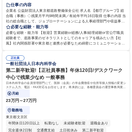
研修あり
退職金あり
賞与あり
完全週休2日制
交通費支給
仕事の内容
駅近5分以内
資格取得手当あり
食事補助あり
企業名 公益財団法人東京都道路整備保全公社 求人名 【都庁グループ】総
合職（事務）◇残業月平均9時間未満／有給年平均16日取得 仕事の内容 当
社の総合職として、ジョブローテーションによる人事経理部門や収益事業
等のフロント部門の部署等幅広い部署での業務をお任せいたします。研修
必要な経験・能力等
制度やキャリア支援が充実しております！ ※下記業務詳細 【業務詳細】■
必要な経験・能力等 【歓迎】営業経験or総務/人事/経理経験or官公庁職員
管理部門：広報、人事、経理など当公社の運営に係る管理業務 ■収益部
経験者で、道路事業のゼネラリストとしてのキャリアを積みたい方【社
門：駐車場の新規開拓、管理運営、新宿駅西口広場の「イベントコーナ
風】社内関係部署や東京都と連携が必要なため綿密にコミュニケーション
ー」などの管理運営 ■道路部門：整備の急がれる骨格幹線道路や木造住宅
を図っています。 【業務の魅力】■幅広く携われる：総合職（事務）で
密集地域の特定整備路線の用地取得、道路に関する普及啓発事業、都内の
は、駐車場の管理運営や道路用地の取得、公益財団法人の中枢を担う管理
道路施設や道路工事現場の見学ツアー事業 ※入社後は上記いずれかの部門
正社員
部門など多岐に渡る業務を経験できます。 ■様々なプロジェクト：駐車場
一般社団法人日本内科学会
へ配属。※業務内容変更の範囲：会社の定める業務 募集職種 【都庁グル
事業の他、新宿駅西口広場内に設置された照明を兼ねた広告「ブライトサ
ープ】総合職（事務）◇残業月平均9時間未満／有給年平均16日取得
イン」の管理運営を行うなど、事業収益を生み出す活動を積極的に行って
第二新卒歓迎!【正社員事務】年休120日/デスクワーク
います。 学歴・資格 学歴：大学院 大学 高専 短大 専修学校 高校 語学力：
中心で残業少なめ 一般事務
資格：
日本内科学会の会員管理部門にて、医師（会員）の年会費徴収や住所等個人情報の変更シ
ステム入力、電話・FAX対応をお任せします。将来的には、各種委員会の運営事務局業務
などにも幅広く携わっていただきます。
月給
23万円～27万円
勤務地
東京都文京区
年間休日120日以上
転勤なし
未経験者歓迎
退職金あり
完全週休2日制
交通費支給
土日祝休み
第二新卒歓迎