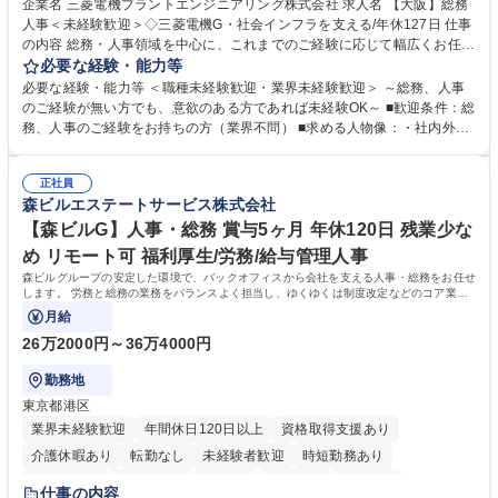
企業名 三菱電機プラントエンジニアリング株式会社 求人名 【大阪】総務
人事＜未経験歓迎＞◇三菱電機G・社会インフラを支える/年休127日 仕事
の内容 総務・人事領域を中心に、これまでのご経験に応じて幅広くお任せ
します。 ＜具体的には＞ ・総務/人事労務（給与・社保・勤怠管理など）
必要な経験・能力等
・採用・教育研修 ・福利厚生運用 など ※基本的には事務所勤務ですが、
必要な経験・能力等 ＜職種未経験歓迎・業界未経験歓迎＞ ～総務、人事
採用や教育等の業務内容により、関西圏以外への日帰り・宿泊を伴う国内
のご経験が無い方でも、意欲のある方であれば未経験OK～ ■歓迎条件：総
出張もございます。 ※担当業務を持ちつつ、お互いに助け合いながら、総
務、人事のご経験をお持ちの方（業界不問） ■求める人物像：・社内外の
務部という組織として協力しながら進める体制です。 募集職種 【大阪】
関係各部門との調整を率先して行い、業務を円滑に遂行できる協調性やコ
総務人事＜未経験歓迎＞◇三菱電機G・社会インフラを支える/年休127日
ミュニケーション能力を持っている方 ・人事総務領域に興味がありゼネラ
正社員
リスト志向をお持ちの方 学歴・資格 学歴：大学院 大学 語学力： 資格：
森ビルエステートサービス株式会社
【森ビルG】人事・総務 賞与5ヶ月 年休120日 残業少な
め リモート可 福利厚生/労務/給与管理人事
森ビルグループの安定した環境で、バックオフィスから会社を支える人事・総務をお任せ
します。 労務と総務の業務をバランスよく担当し、ゆくゆくは制度改定などのコア業務
にも挑戦できる、やりがいある環境です。
月給
26万2000円～36万4000円
勤務地
東京都港区
業界未経験歓迎
年間休日120日以上
資格取得支援あり
介護休暇あり
転勤なし
未経験者歓迎
時短勤務あり
経験者歓迎
退職金あり
在宅OK
賞与あり
育休あり
仕事の内容