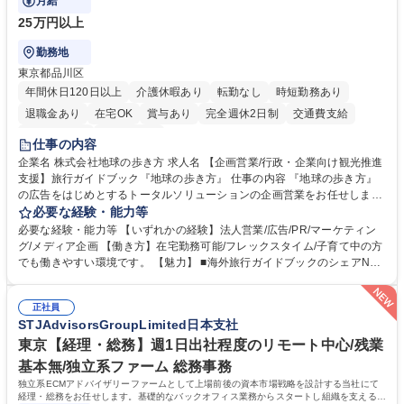
月給
25万円以上
勤務地
東京都品川区
年間休日120日以上
介護休暇あり
転勤なし
時短勤務あり
退職金あり
在宅OK
賞与あり
完全週休2日制
交通費支給
駅近5分以内
土日祝休み
仕事の内容
企業名 株式会社地球の歩き方 求人名 【企画営業/行政・企業向け観光推進
支援】旅行ガイドブック『地球の歩き方』 仕事の内容 『地球の歩き方』
の広告をはじめとするトータルソリューションの企画営業をお任せしま
す。クライアントは、観光（海外旅行、国内旅行、インバウンド）で地域
必要な経験・能力等
や事業を推進したい国内外の行政や企業です。 【業務詳細】■『地球の歩
必要な経験・能力等 【いずれかの経験】法人営業/広告/PR/マーケティン
き方』は海外旅行ガイドブックのNo.1ブランドであり、国内旅行において
グ/メディア企画 【働き方】在宅勤務可能/フレックスタイム/子育て中の方
も牽引しております。観光推進支援においても、業界を牽引する意欲的な
でも働きやすい環境です。 【魅力】 ■海外旅行ガイドブックのシェアNo.1
取り組みが期待されています■インバウンドは、日本の地域の未来を担う
メディアとして、個人旅行文化の拡大と定着を担ってきたブランドに携わ
国策事業です。「GOOD LUCK TRIP」は、海外旅行ガイドブックと同様
ることが可能です。 ■国内旅行ガイドブックは立ち上げ間もない新規事業
に、インバウンドのトップブランドに成長しております■旅が業務であ
正社員
であり、「地球の歩き方」としてどう取り組むか、共に形を作るコアメン
STJAdvisorsGroupLimited日本支社
り、日常です。旅好きにはこれ以上ない環境です 募集職種 【企画営業/行
バーとして活躍いただきます。 学歴・資格 学歴：大学院 大学 語学力： 資
政・企業向け観光推進支援】旅行ガイドブック『地球の歩き方』
格：
東京【経理・総務】週1日出社程度のリモート中心/残業
基本無/独立系ファーム 総務事務
独立系ECMアドバイザリーファームとして上場前後の資本市場戦略を設計する当社にて
経理・総務をお任せします。基礎的なバックオフィス業務からスタートし組織を支える専