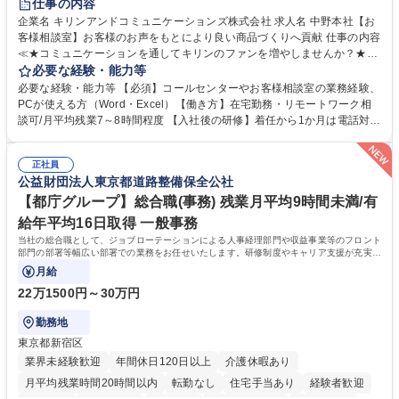
仕事の内容
企業名 キリンアンドコミュニケーションズ株式会社 求人名 中野本社【お
客様相談室】お客様のお声をもとにより良い商品づくりへ貢献 仕事の内容
≪★コミュニケーションを通してキリンのファンを増やしませんか？★≫
お客様のお声をより良い商品づくりに活かしていく上で、窓口となるお客
必要な経験・能力等
様相談室でのお仕事です。 日々お客様からいただくキリングループへのご
必要な経験・能力等 【必須】コールセンターやお客様相談室の業務経験、
意見を、企業活動に活かしています。お客様からの声に迅速かつ誠意をも
PCが使える方（Word・Excel）【働き方】在宅勤務・リモートワーク相
って対応、情報提供するとともにグループ内活動に反映しています。 【具
談可/月平均残業7～8時間程度 【入社後の研修】着任から1か月は電話対応
体的には】電話応対、メール、お手紙対応、ご指摘品調査報告書作成、有
のOJTを中心に実施し、電話対応に慣れた段階でメール・手紙のOJTを実
人チャットボット対応など。 【1日の対応件数】■電話：月間一人当たり
施する予定です。独り立ち以降もしっかりフォローする体制を整えていま
平均100件前後■メール・手紙：同上40件前後 募集職種 中野本社【お客様
正社員
すのでご安心ください。 【当社について】キリングループの広報機能を担
公益財団法人東京都道路整備保全公社
相談室】お客様のお声をもとにより良い商品づくりへ貢献
う会社として、お客様との出会いを大切にし、磨き上げたホスピタリティ
を込めてコミュニケーションをとりながら広報関連業務を行っておりま
【都庁グループ】総合職(事務) 残業月平均9時間未満/有
す。 学歴・資格 学歴：大学院 大学 高専 短大 専修学校 高校 語学力： 資
給年平均16日取得 一般事務
格：
当社の総合職として、ジョブローテーションによる人事経理部門や収益事業等のフロント
部門の部署等幅広い部署での業務をお任せいたします。研修制度やキャリア支援が充実し
ております！ ※下記業務詳細
月給
22万1500円～30万円
勤務地
東京都新宿区
業界未経験歓迎
年間休日120日以上
介護休暇あり
月平均残業時間20時間以内
転勤なし
住宅手当あり
経験者歓迎