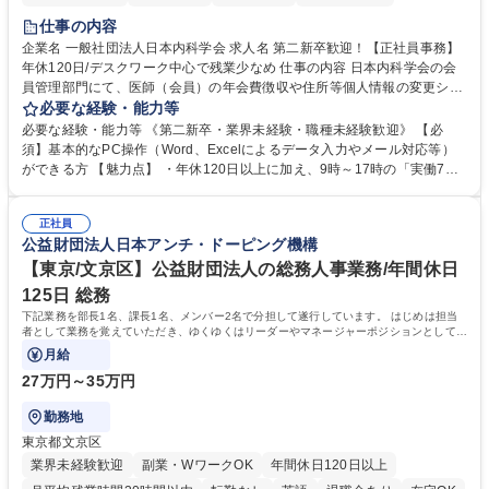
仕事の内容
企業名 一般社団法人日本内科学会 求人名 第二新卒歓迎！【正社員事務】
年休120日/デスクワーク中心で残業少なめ 仕事の内容 日本内科学会の会
員管理部門にて、医師（会員）の年会費徴収や住所等個人情報の変更シス
テム入力、電話・FAX対応をお任せします。将来的には、各種委員会の運
必要な経験・能力等
営事務局業務などにも幅広く携わっていただきます。 【会員管理・データ
必要な経験・能力等 《第二新卒・業界未経験・職種未経験歓迎》 【必
入力業務】 ・医師（会員）の住所変更、個人情報のシステム登録・更新
須】基本的なPC操作（Word、Excelによるデータ入力やメール対応等）
・年会費の徴収管理や入金データの照合確認 【問い合わせ対応】 ・会員
ができる方 【魅力点】 ・年休120日以上に加え、9時～17時の「実働7時
（医師）からの電話、FAX、ネット申請に伴う相談受付 ・複雑な案件のへ
間勤務」で残業も少なくワークライフバランスは抜群です。 【将来的な業
のエスカレーション・連携対応 募集職種 第二新卒歓迎！【正社員事務】
務（各種委員会運営）】 ・学会内における各種委員会のスケジュール調
年休120日/デスクワーク中心で残業少なめ
正社員
整、資料作成、当日の運営サポート 学歴・資格 学歴：大学院 大学 語学
公益財団法人日本アンチ・ドーピング機構
力： 資格：
【東京/文京区】公益財団法人の総務人事業務/年間休日
125日 総務
下記業務を部長1名、課長1名、メンバー2名で分担して遂行しています。 はじめは担当
者として業務を覚えていただき、ゆくゆくはリーダーやマネージャーポジションとして活
躍いただくことを期待しています。
月給
27万円～35万円
勤務地
東京都文京区
業界未経験歓迎
副業・WワークOK
年間休日120日以上