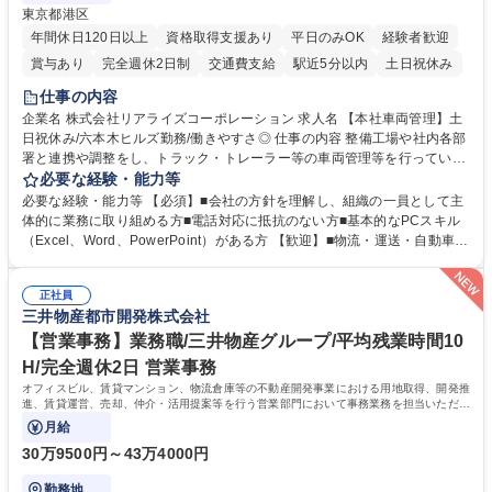
東京都港区
年間休日120日以上
資格取得支援あり
平日のみOK
経験者歓迎
賞与あり
完全週休2日制
交通費支給
駅近5分以内
土日祝休み
仕事の内容
企業名 株式会社リアライズコーポレーション 求人名 【本社車両管理】土
日祝休み/六本木ヒルズ勤務/働きやすさ◎ 仕事の内容 整備工場や社内各部
署と連携や調整をし、トラック・トレーラー等の車両管理等を行っていた
だきます。※営業所：主にお客様から返却された車両を速やかにメンテナ
必要な経験・能力等
ンスし、次のお客様にお貸し出しするための拠点 【具体的には】■整備工
必要な経験・能力等 【必須】■会社の方針を理解し、組織の一員として主
場への整備発注・入出庫調整、社内各部署との連携・調整■車両の入出庫
体的に業務に取り組める方■電話対応に抵抗のない方■基本的なPCスキル
スケジュール管理■返却車両の整備に関する調査・進捗管理等※弊社事業
（Excel、Word、PowerPoint）がある方 【歓迎】■物流・運送・自動車・
理念である「日本の物流を守り抜く」ために重要な役割を担い、社会イン
輸送機器業界での勤務経験をお持ちの方 【身につくスキル】■高度な調
フラを支える責任とやりがいを実感できます。 ※勤務地は東京本社（六本
整・交渉力：社内外との調整により高度な調整・交渉力が養われます。■
木ヒルズ）になります。 ※毎週土日しっかり休める週休2日制です。 募集
正社員
コストマネジメント能力：整備工場からの修理費の見積もりを精査し、無
三井物産都市開発株式会社
職種 【本社車両管理】土日祝休み/六本木ヒルズ勤務/働きやすさ◎
駄なコストを見極めるため、経営的視点での数字感覚が身につきます。■
期日・進捗管理能力：リース開始日や車検のタイミング等を管理し調整す
【営業事務】業務職/三井物産グループ/平均残業時間10
る力が身に付きます。 学歴・資格 学歴：大学院 大学 語学力： 資格：
H/完全週休2日 営業事務
オフィスビル、賃貸マンション、物流倉庫等の不動産開発事業における用地取得、開発推
進、賃貸運営、売却、仲介・活用提案等を行う営業部門において事務業務を担当いただき
ます。
月給
30万9500円～43万4000円
勤務地