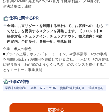
決算期2026/03 売上高275,247百万円 経常利益26,204百万円

※決済単位：連結
仕事に関するPR
全国に共立リゾートを展開する当社にて、お客様への「おも
てなし」を提供するスタッフを募集します。【フロント】■
接客対応（チェックイン、チェックアウト、観光案内）■館
内案内、予約受付、各種手配、売店応対
企業・求人の特色

■プライム上場。ホテル「ドーミーイン」や寮事業等、4つの事業
を展開し売上2,289億円を突破している当社。一人ひとりのお客様
に寄り添う「わが家のようなくつろぎ」のスタンスを提供するこ
とをモットーに事業展開。
仕事の特徴
業界未経験歓迎
副業・WワークOK
資格取得支援あり
退職金あり
応募する