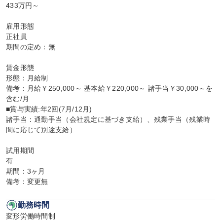
433万円～

雇用形態

正社員

期間の定め：無

賃金形態

形態：月給制

備考：月給￥250,000～ 基本給￥220,000～ 諸手当￥30,000～を
含む/月

■賞与実績:年2回(7月/12月)

諸手当：通勤手当（会社規定に基づき支給）、残業手当（残業時
間に応じて別途支給）

試用期間

有

期間：3ヶ月

備考：変更無
勤務時間
変形労働時間制
