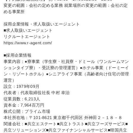
変更の範囲：会社の定める業務 就業場所の変更の範囲：会社の定
める事業所

採用企業情報・求人取扱いエージェント

■求人取扱いエージェント

リクルートエージェント

https://www.r-agent.com/

■採用企業情報

事業内容：●寮事業（学生寮・社員寮・ドミール（ワンルームマン
ションタイプ寮）・受託寮の管理運営）●ホテル事業（ドーミーイ
ン・リゾートホテル）●シニアライフ事業（高齢者向け住宅の管理
運営）

設立：1979年09月

代表者：代表取締役社長 中村 幸治

従業員数：6,213人

資本金：7,964百万円

株式公開：プライム市場

本社所在地：〒101-8621 東京都千代田区 外神田２－１８－８

関連会社：■共立エステート■共立トラスト■共立フーズサービス■
共立ソリューションズ■共立ファイナンシャルサービス■韓国共立