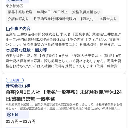
東京都港区
業界未経験歓迎
年間休日120日以上
資格取得支援あり
介護休暇あり
月平均残業時間20時間以内
転勤なし
退職金あり
在宅OK
賞与あり
育休あり
完全週休2日制
交通費支給
仕事の内容
駅近5分以内
土日祝休み
寮・社宅あり
企業名 三井物産都市開発株式会社 求人名 【営業事務】業務職/三井物産グ
ループ/平均残業時間10H/完全週休2日 仕事の内容 オフィスビル、賃貸マ
ンション、物流倉庫等の不動産開発事業における用地取得、開発推進、賃
貸運営、売却、仲介・活用提案等を行う営業部門において事務業務を担当
必要な経験・能力等
いただきます。 【詳細】・契約書管理、契約書製本、捺印対応、ファイリ
必要な経験・能力等 【必須条件】■学歴：4年制大学卒業以上【歓迎】■宅
ング、登記簿取得、調書取得・支払業務（各種費用支払、支払管理、請
建士資格保有者※応募に際し必須としている資格はありません。宅建士資
求・支払データ登録、取引先マスター申請対応）・予算作成及び予実管
格をお持ちでない方は入社後に取得を推奨しております（取得・維持費用
理・各種稟議書、報告書作成業務・各種台帳管理、交際費・会議費支払報
の一部補助あり） 【求める人物像】 ・向学心豊かで、主体的に行動でき
告書作成及び月次管理・部内総務庶務全般 など※※配属先によっては上記
る方。 ・社内外の多様な関係者と協調して業務を進められるコミュニケー
の他に担当頂く業務が発生する場合があります。 募集職種 【営業事務】
正社員
ション力がある方。 ・チャレンジを厭わず、粘り強く業務に取り組める
株式会社山和
業務職/三井物産グループ/平均残業時間10H/完全週休2日
方。多様な関係者と謙虚に信頼関係を構築でき、期限を意識したスケジュ
ール管理が出来る方。※将来的に他部署（営業部門、コーポレート部門）
急募|9月1日入社 【渋谷/一般事務】未経験歓迎/年休124
へのジョブローテーションの可能性があります。 学歴・資格 学歴：大学
日/残業ほぼ無 一般事務
院 大学 語学力： 資格：宅地建物取引士
不動産事業を展開し、創業以来黒字経営の安定基盤を持つ当社にて、各種事務業務をお任
せします。残業がほぼ発生せず、連続した日程の有給取得が可能なため、WLBを整えた
い方にお勧めの環境です！
月給
31万円～33万円