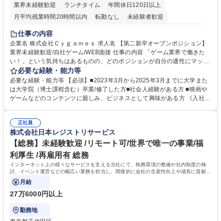
業界未経験歓迎
ランチタイム
年間休日120日以上
月平均残業時間20時間以内
転勤なし
未経験者歓迎
住宅手当あり
経験者歓迎
完全週休2日制
インセンティブあり
仕事の内容
交通費支給
土日祝休み
服装自由
昼食補助あり
第二新卒歓迎
企業名 株式会社Ｃｙｇａｍｅｓ 求人名 【第二新卒オープンポジション】
業界未経験歓迎/自社ゲーム/WEB面接 仕事の内容 「ゲーム業界で働きた
食事補助あり
い！」という気持ちはあるものの、どのポジションが自分の適性にマッチ
しているか悩んでいる方が対象となります！ 総合職（プランナー/データ
必要な経験・能力等
アナリストなど）、技術職（開発エンジニ ア/インフラエンジニアな
必要な経験・能力等 【必須】■2023年3月から2025年3月までに大学また
ど）、デザイン職（デザイナー/イラストレ ーターなど）等から、面接で
は大学院（博士課程含む）卒業/修了した方■社会人経験がある方 ■映画や
ご希望と適正にマッチしたポジションをご案内いたします。ゲームやエン
ゲームなどのコンテンツに親しみ、ビジネスとして興味がある方 《入社実
タメコンテンツが大好きで、「ゲーム業界の未来を自らの手で作りたい」
績 例》 ・メーカー → プロジェクトマネージャー ・ソーシャルゲーム →
「最高のコンテンツを作るためには、何でもやる」という情熱に溢れた方
ゲームプランナー ・通信 → ゲームエンジニア ・独立行政法人 → データ
のご応募をお待ちしております。 募集職種 【第二新卒オープンポジショ
正社員
サイエンティスト 学歴・資格 学歴：大学院 大学 語学力： 資格：
株式会社日本レジストリサービス
ン】業界未経験歓迎/自社ゲーム/WEB面接
【総務】未経験歓迎 /リモート可/世界で唯一の事業/福
利厚生 /再雇用有 総務
インターネット上の様々なサービスを支える当社にて、執務環境の整備や社内制度の検
討、イベント運営などの幅広い業務を担当し、間接的に会社の生産性向上や成長に貢献し
ている部署です。
月給
27万6000円以上
勤務地