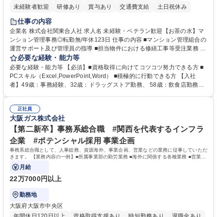
未経験者歓迎
研修あり
賞与あり
交通費支給
土日祝休み
仕事の内容
企業名 株式会社関東合人社 求人名 未経験・ベテラン歓迎【お茶の水】マ
ンション管理事務◎転勤無/年休123日 仕事の内容 ■マンション管理組合の
運営サポート及び管理員の指導 ■担当物件における修繕工事等受注業務 ■
事務所内での事務業務等 ★異業界からの転職者が多数活躍しています
必要な経験・能力等
【年収補足】532万円 ＋別途インセンティヴで平均約100万円/年（昨年度
必要な経験・能力等 【必須】■資格取得に向けてコツコツ努力できる方 ■
実績） ＋管理業務主任者資格手当50,000円/月 ★親会社である株式会社合
PCスキル（Excel,PowerPoint,Word） ■積極的に行動できる方 【入社
人社計画研究所社のグループ会社として、質の高いサービスと適性価格を
者】49歳：事務経験、32歳：ドラッグストア勤務、 58歳：飲食店勤務
武器に約20年受託戸数増加中です。https://www.gojin.co.jp/abt/abt_3.html
等：中途採用の9割が未経験者！ 【資格取得支援】■メンター制度■社内模
募集職種 未経験・ベテラン歓迎【お茶の水】マンション管理事務◎転勤
試や研修制度など充実！ ＊未資格者の8割以上が入社2年以内に資格を取
無/年休123日
正社員
得出来ております！ 【魅力】■フレックス制度、未経験からでも下限年収
大阪ガス株式会社
を一律支給！ ■管理業務主任者資格取得後には50,000円/月の手当あり！
学歴・資格 学歴：大学院 大学 高専 短大 専修学校 高校 語学力： 資格：第
【第二新卒】事務系総合職 #関西を代表するインフラ
一種運転免許普通自動車
企業 #ポテンシャル採用 事業企画
事務系総合職として、人事総務、資源海外、事業企画、営業などの業務に従事していただ
きます。 【業務内容の一例】■所属事業部の勤労業務 ■海外に関係する各種業務 ■営業部
門の企画スタッフ、ルート営業
月給
22万7000円以上
勤務地
大阪府大阪市中央区
年間休日120日以上
資格取得支援あり
時短勤務あり
退職金あり