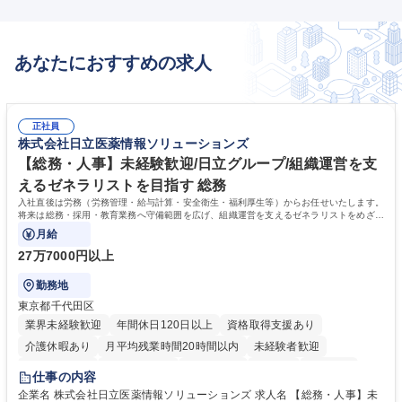
あなたにおすすめの求人
正社員
株式会社日立医薬情報ソリューションズ
【総務・人事】未経験歓迎/日立グループ/組織運営を支
えるゼネラリストを目指す 総務
入社直後は労務（労務管理・給与計算・安全衛生・福利厚生等）からお任せいたします。
将来は総務・採用・教育業務へ守備範囲を広げ、組織運営を支えるゼネラリストをめざせ
ます。
月給
27万7000円以上
勤務地
東京都千代田区
業界未経験歓迎
年間休日120日以上
資格取得支援あり
介護休暇あり
月平均残業時間20時間以内
未経験者歓迎
住宅手当あり
時短勤務あり
退職金あり
在宅OK
賞与あり
仕事の内容
育休あり
完全週休2日制
交通費支給
土日祝休み
寮・社宅あり
企業名 株式会社日立医薬情報ソリューションズ 求人名 【総務・人事】未