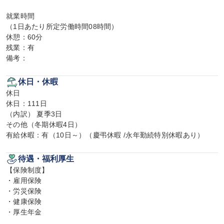
就業時間

（1日あたり所定労働時間08時間）

休憩：60分

残業：有

備考：
休日・休暇
休日

休日：111日

（内訳） 夏季3日

その他（冬期休暇4日）

有給休暇：有（10日～）（慶弔休暇 /永年勤続特別休暇あり）
待遇・福利厚生
【保険制度】

・雇用保険

・労災保険

・健康保険

・厚生年金
