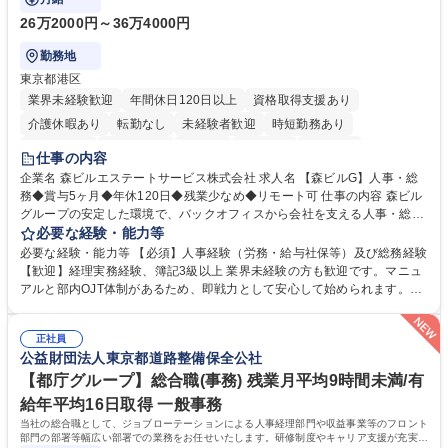
26万2000円～36万4000円
勤務地
東京都港区
業界未経験歓迎
年間休日120日以上
資格取得支援あり
介護休暇あり
転勤なし
未経験者歓迎
時短勤務あり
経験者歓迎
退職金あり
在宅OK
賞与あり
育休あり
仕事の内容
完全週休2日制
交通費支給
長期歓迎
駅近5分以内
土日祝休み
企業名 森ビルエステートサービス株式会社 求人名 【森ビルG】人事・総
務◆賞与5ヶ月◆年休120日◆残業少なめ◆リモート可 仕事の内容 森ビル
グループの安定した環境で、バックオフィスから会社を支える人事・総務
をお任せします。 労務と総務の業務をバランスよく担当し、ゆくゆくは制
必要な経験・能力等
度改定などのコア業務にも挑戦できる、やりがいある環境です。 ■勤怠管
必要な経験・能力等 【必須】人事経験（労務・給与社保等）及び総務経験
理、給与計算、社会保険手続き、年末調整等の労務管理全般 ■入退社手続
【歓迎】経理実務経験、簿記3級以上 業界未経験の方も歓迎です。マニュ
き、社内規定の改定や人事制度改定などのコア業務 ■社内イベントの企画
アルと部内OJT体制があるため、即戦力として安心して始められます。
運営やその他総務業務全般 ※労務と総務を1：1の割合でお任せ。 入社後
【魅力・やりがい】森ビルGの安定基盤で労務から総務まで幅広く携われ
は部内のOJTを中心に、あなたの経験に合わせて不足している部分はいつ
ます。定型業務に留まらず、社内規定や人事制度の改定など会社のコア業
でも質問・相談できる環境が整っているため、安心して成長できます。 募
正社員
務に挑戦できるため、自身の成長と組織への貢献度をダイレクトに実感で
公益財団法人東京都道路整備保全公社
集職種 【森ビルG】人事・総務◆賞与5ヶ月◆年休120日◆残業少なめ◆
きます。 残業少なめ、週1日リモート可など、ワークライフバランスを保
リモート可
ち長期活躍できる環境です。 「これまでの幅広い経験を活かし、長期的な
【都庁グループ】総合職(事務) 残業月平均9時間未満/有
キャリアを築きたい」という前向きな意欲と挑戦を全力で応援します。 学
給年平均16日取得 一般事務
歴・資格 学歴：大学院 大学 高専 短大 専修学校 高校 語学力： 資格：日商
当社の総合職として、ジョブローテーションによる人事経理部門や収益事業等のフロント
簿記検定1級 日商簿記検定2級 日商簿記検定3級
部門の部署等幅広い部署での業務をお任せいたします。研修制度やキャリア支援が充実し