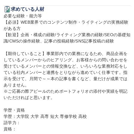
求めている人材
必要な経験・能力等

【必須】WEB業界でのコンテンツ制作・ライティングの実務経験
がある方

【歓迎】企画・構成の経験/ライティング業務の経験/SEOの基礎知
識/CMSの操作経験、記事の投稿経験/SNS記事投稿の経験

【期待していること】事業部内での業務になるため、商品企画を
しているメンバーからのヒアリング、お客様からの問い合わせを
受けているメンバーとの情報交換など、いろいろな業務対応をし
ている社内メンバーと連携をとりながら進めていく仕事です。指
示を受けて、月間で～～本の記事を書くなど、量だけが成果では
ありません。

※ご応募の際アピールのためポートフォリオの添付や実績を明記
いただければと思います。

学歴・資格

学歴：大学院 大学 高専 短大 専修学校 高校

語学力：

資格：