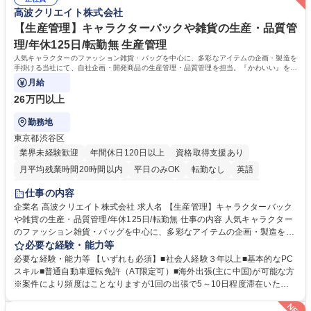
インテリア事務（部署内アシスタント）】■安定企業で働く
ームとの協力や新しいアイデアを活かす場もあり、やりがいを感じながら
高波クリエイト株式会社
働けます。 【歓迎】 ■インテリアの業界のご経験が有る方■PCの作業に慣
れている方 学歴・資格 学歴：大学院 大学 高専 短大 専修学校 語学力： 資
【生産管理】キャラクターバックや雑貨の生産・品質管
格：
理/年休125日/転勤無 生産管理
人気キャラクターのファッション雑貨・バッグを中心に、多彩なアイテムの企画・製造を
手掛ける当社にて、自社企画・開発商品の生産管理・品質管理を担当。『かわいい』を届
けるやりがいのあるポジションです。
月給
26万円以上
勤務地
東京都渋谷区
業界未経験歓迎
年間休日120日以上
資格取得支援あり
月平均残業時間20時間以内
平日のみOK
転勤なし
英語
住宅手当あり
研修あり
退職金あり
在宅OK
賞与あり
仕事の内容
完全週休2日制
交通費支給
駅近5分以内
中国語
土日祝休み
企業名 高波クリエイト株式会社 求人名 【生産管理】キャラクターバック
や雑貨の生産・品質管理/年休125日/転勤無 仕事の内容 人気キャラクター
のファッション雑貨・バッグを中心に、多彩なアイテムの企画・製造を手
掛ける当社にて、自社企画・開発商品の生産管理・品質管理を担当。『か
必要な経験・能力等
わいい』を届けるやりがいのあるポジションです。 有名ブランドやキャラ
必要な経験・能力等 【いずれも必須】■社会人経験３年以上■基本的なPC
クターライセンスを活用した商品の企画・開発・販売を行っています。企
スキル■普通自動車運転免許（AT限定可）■海外出張(主に中国)が可能な方
画段階から納品まで、商品の製造に関わる全てのプロセスにおいて、生産
※案件により頻度はことなりますが1回の出張で5～10日程度滞在いただ
管理及び品質管理を担当。仕様書の作成、生産スケジュールの組立て、工
く予定です。 【歓迎】■英語もしくは中国語に抵抗のない方■雑貨品など
場へ見積依頼・価格交渉、サンプルの品質確認や検査の手配、ライセンス
の生産管理業務の経験 ≪求める人物像≫ ・製品の検品業務などあるた