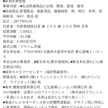
■採用企業情報

事業内容：■生活関連商品の企画、開発、製造、販売

■取扱商品:家電製品、家庭用品、服飾雑貨、鞄、時計、衣料、収
納家具、A&V、食品 他

設立：1977年01月

代表者：代表取締役社長 兼 ＣＥＯ 兼 ＣＯＯ 野村 正幸

従業員数：1,500人

平均年齢：41.9歳

資本金：4,993百万円

株式公開：プライム市場

本社所在地：〒542-0083 大阪府大阪市中央区 東心斎橋１―５―
５

本社以外の事業所：■東京本社(東京都港区) ■東京本社第1ビル(東
京都品川区)

■福井カスタマーセンター（福井県越前市）

関連会社：■国内:(株)ドウシシャロジスティクス、(株)カリンピ
ア、ライフネット(株) 他

■海外:麗港控股有限公司、仁弘倉庫(シンセン)有限公司 他

その他備考・企業からのフリーコメント：《株式会社ドウシシャ
～常識にとらわれず、未来は自分たちで切り拓く～》

■液晶テレビやオーディオ等の音響関連製品、デザイン性に特化し
た家電製品、照明やインテリア商品、時計/アクセサリーなどの
