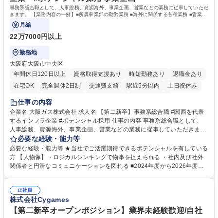
事務系総合職として、人事総務、資源海外、事業企画、営業などの業務に従事していただ
きます。 【業務内容の一例】■所属事業部の勤労業務 ■海外に関係する各種業務 ■営業部
門の企画スタッフ、ルート営業
月給
22万7000円以上
勤務地
大阪府大阪市中央区
年間休日120日以上
資格取得支援あり
時短勤務あり
退職金あり
在宅OK
完全週休2日制
交通費支給
駅近5分以内
土日祝休み
服装自由
第二新卒歓迎
寮・社宅あり
食事補助あり
仕事の内容
企業名 大阪ガス株式会社 求人名 【第二新卒】事務系総合職 #関西を代表
するインフラ企業 #ポテンシャル採用 仕事の内容 事務系総合職として、
人事総務、資源海外、事業企画、営業などの業務に従事していただきま
す。 【業務内容の一例】■所属事業部の勤労業務 ■海外に関係する各種業
必要な経験・能力等
務 ■営業部門の企画スタッフ、ルート営業 【キャリアパス】入社後の配属
必要な経験・能力等 ★当社でご活躍期待できるポテンシャルを有している
ポジションで一定期間ご活躍頂いた後、本人の適性及び将来のキャリアを
方 【人物像】・ロジカルシンキングで物事を捉えられる ・社内及び社外
鑑みてジョブローテーションを行います。 【育成】OJTでの現場育成や研
関係者と円滑なコミュニケーションを図れる ■2024年度から2026年度ま
修カリキュラムを通じて、Daigasグループの業務で必要となる知識につい
での3ヵ年を対象とする「Daigasグループ中期経営計画2026」を策定しま
て学んでいただきます。 募集職種 【第二新卒】事務系総合職 #関西を代
した。https://www.osakagas.co.jp/company/press/pr2024/1777576_564
表するインフラ企業 #ポテンシャル採用
正社員
72.html ■エネルギーセキュリティの不安定化や気候変動による自然災害の
株式会社Cygames
甚大化など、これまで以上に社会課題解決の重要性が高まっています。
「未来の日常」の創造に向けて持続可能な社会の実現に貢献してまいりま
【第二新卒オープンポジション】業界未経験歓迎/自社