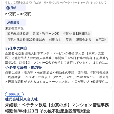
者として業務を覚えていただき、ゆくゆくはリーダーやマネージャーポジションとして活
躍いただくことを期待しています。
月給
27万円～35万円
勤務地
東京都文京区
業界未経験歓迎
副業・WワークOK
年間休日120日以上
月平均残業時間20時間以内
転勤なし
英語
退職金あり
在宅OK
賞与あり
育休あり
完全週休2日制
交通費支給
土日祝休み
仕事の内容
食事補助あり
企業名 公益財団法人日本アンチ・ドーピング機構 求人名 【東京／文京
区】公益財団法人の総務人事業務／年間休日125日 仕事の内容 下記業務を
部長1名、課長1名、メンバー2名で分担して遂行しています。 はじめは担
当者として業務を覚えていただき、ゆくゆくはリーダーやマネージャーポ
必要な経験・能力等
ジションとして活躍いただくことを期待しています。 【総務・人事グルー
必要な経験・能力等 ・公的助成金や補助金の申請・四半期、年間報告経験
プの業務内容】 ・人事制度関連 ・採用活動 ・教育研修の企画、実行 ・勤
・総務経験 ・PCスキル中級以上（Word、Excel、PowerPoint） ・社内外
怠管理 ・官公庁への各種提出 ・法定の会議運営（評議員会、理事会） ・
と円滑な調整ができるコミュニケーション能力 ・口が堅い方 ■歓迎要件
コンプライアンス ・内部規程やルールの管理、整備、文書管理 ・契約関
・採用業務経験 ・英語に抵抗がない方 ・営業経験 学歴・資格 学歴：大学
連 ・衛生管理 ・防災関連・公的助成金の管理・オフィス、ファシリティ
院 大学 高専 短大 専修学校 高校 語学力： 資格：
管理 ・福利厚生関連 ・職員からの問合せ、相談対応 ・その他日常の総務
契約社員
株式会社関東合人社
業務全般 募集職種 【東京／文京区】公益財団法人の総務人事業務／年間
休日125日
未経験・ベテラン歓迎【お茶の水】マンション管理事務
転勤無/年休123日 その他不動産施設管理/保全