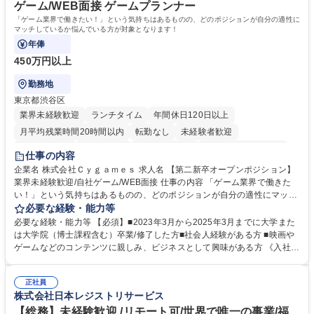
す。 学歴・資格 学歴：大学院 大学 語学力： 資格：
ゲーム/WEB面接 ゲームプランナー
「ゲーム業界で働きたい！」という気持ちはあるものの、どのポジションが自分の適性に
マッチしているか悩んでいる方が対象となります！
年俸
450万円以上
勤務地
東京都渋谷区
業界未経験歓迎
ランチタイム
年間休日120日以上
月平均残業時間20時間以内
転勤なし
未経験者歓迎
住宅手当あり
経験者歓迎
完全週休2日制
インセンティブあり
仕事の内容
交通費支給
土日祝休み
服装自由
昼食補助あり
第二新卒歓迎
企業名 株式会社Ｃｙｇａｍｅｓ 求人名 【第二新卒オープンポジション】
業界未経験歓迎/自社ゲーム/WEB面接 仕事の内容 「ゲーム業界で働きた
食事補助あり
い！」という気持ちはあるものの、どのポジションが自分の適性にマッチ
しているか悩んでいる方が対象となります！ 総合職（プランナー/データ
必要な経験・能力等
アナリストなど）、技術職（開発エンジニ ア/インフラエンジニアな
必要な経験・能力等 【必須】■2023年3月から2025年3月までに大学また
ど）、デザイン職（デザイナー/イラストレ ーターなど）等から、面接で
は大学院（博士課程含む）卒業/修了した方■社会人経験がある方 ■映画や
ご希望と適正にマッチしたポジションをご案内いたします。ゲームやエン
ゲームなどのコンテンツに親しみ、ビジネスとして興味がある方 《入社実
タメコンテンツが大好きで、「ゲーム業界の未来を自らの手で作りたい」
績 例》 ・メーカー → プロジェクトマネージャー ・ソーシャルゲーム →
「最高のコンテンツを作るためには、何でもやる」という情熱に溢れた方
ゲームプランナー ・通信 → ゲームエンジニア ・独立行政法人 → データ
のご応募をお待ちしております。 募集職種 【第二新卒オープンポジショ
正社員
サイエンティスト 学歴・資格 学歴：大学院 大学 語学力： 資格：
株式会社日本レジストリサービス
ン】業界未経験歓迎/自社ゲーム/WEB面接
【総務】未経験歓迎 /リモート可/世界で唯一の事業/福