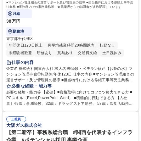
■マンション管理組合の運営サポート及び管理員の指導 ■担当物件における修繕工事等受
注業務 ■事務所内での事務業務等 ★異業界からの転職者が多数活躍しています
月給
38万円
勤務地
東京都千代田区
年間休日120日以上
月平均残業時間20時間以内
転勤なし
未経験者歓迎
研修あり
賞与あり
交通費支給
土日祝休み
仕事の内容
企業名 株式会社関東合人社 求人名 未経験・ベテラン歓迎【お茶の水】マ
ンション管理事務◎転勤無/年休123日 仕事の内容 ■マンション管理組合の
運営サポート及び管理員の指導 ■担当物件における修繕工事等受注業務 ■
事務所内での事務業務等 ★異業界からの転職者が多数活躍しています
必要な経験・能力等
【年収補足】532万円 ＋別途インセンティヴで平均約100万円/年（昨年度
必要な経験・能力等 【必須】■資格取得に向けてコツコツ努力できる方 ■
実績） ＋管理業務主任者資格手当50,000円/月 ★親会社である株式会社合
PCスキル（Excel,PowerPoint,Word） ■積極的に行動できる方 【入社
人社計画研究所社のグループ会社として、質の高いサービスと適性価格を
者】49歳：事務経験、32歳：ドラッグストア勤務、 58歳：飲食店勤務
武器に約20年受託戸数増加中です。https://www.gojin.co.jp/abt/abt_3.html
等：中途採用の9割が未経験者！ 【資格取得支援】■メンター制度■社内模
募集職種 未経験・ベテラン歓迎【お茶の水】マンション管理事務◎転勤
試や研修制度など充実！ ＊未資格者の8割以上が入社2年以内に資格を取
無/年休123日
正社員
得出来ております！ 【魅力】■フレックス制度、未経験からでも下限年収
大阪ガス株式会社
を一律支給！ ■管理業務主任者資格取得後には50,000円/月の手当あり！
学歴・資格 学歴：大学院 大学 高専 短大 専修学校 高校 語学力： 資格：第
【第二新卒】事務系総合職 #関西を代表するインフラ
一種運転免許普通自動車
企業 #ポテンシャル採用 事業企画