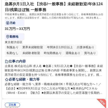
期日・進捗管理能力：リース開始日や車検のタイミング等を管理し調整す
急募|9月1日入社 【渋谷/一般事務】未経験歓迎/年休124
る力が身に付きます。 学歴・資格 学歴：大学院 大学 語学力： 資格：
日/残業ほぼ無 一般事務
不動産事業を展開し、創業以来黒字経営の安定基盤を持つ当社にて、各種事務業務をお任
せします。残業がほぼ発生せず、連続した日程の有給取得が可能なため、WLBを整えた
い方にお勧めの環境です！
月給
31万円～33万円
勤務地
東京都渋谷区
制服あり
業界未経験歓迎
年間休日120日以上
介護休暇あり
転勤なし
未経験者歓迎
時短勤務あり
退職金あり
賞与あり
育休あり
完全週休2日制
交通費支給
土日祝休み
仕事の内容
企業名 株式会社山和 求人名 ◆急募｜9月1日入社◆【渋谷/一般事務】未経
験歓迎/年休124日/残業ほぼ無 仕事の内容 不動産事業を展開し、創業以来
黒字経営の安定基盤を持つ当社にて、各種事務業務をお任せします。残業
がほぼ発生せず、連続した日程の有給取得が可能なため、WLBを整えたい
必要な経験・能力等
方にお勧めの環境です！ 入社後はOJTを通じて丁寧に研修を行いますの
必要な経験・能力等 ＼業界・職種未経験OK！早期入社が可能な方へ！／
で、事務未経験の方でも安心して臨むことができます。 【業務詳細】■電
【必須】■2026年9月1日までのご入社が可能な方 ■基本的なPCスキル
話・来客対応 ■物件の鍵や社内の備品管理 ■データ入力や書類作成 ■契約
（Word・Excel） 【魅力】 ■創業以来黒字の安定した経営基盤で長期的に
書などのファイリング ■郵送物の仕訳・発送 など 募集職種 ◆急募｜9月1
安心して働ける環境 ■残業ほぼなしで働きやすさ抜群、プライベートとの
日入社◆【渋谷/一般事務】未経験歓迎/年休124日/残業ほぼ無
両立が可能 ■有給取得を積極的に推奨、年間10日程度の取得実績 ■1ヶ月
正社員
のOJTで業務を習得可能、未経験でもしっかりサポート 学歴・資格 学