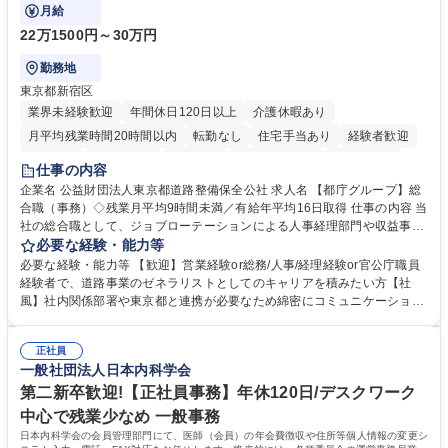
ております！ ※下記業務詳細
月給
22万1500円～30万円
勤務地
東京都新宿区
業界未経験歓迎
年間休日120日以上
介護休暇あり
月平均残業時間20時間以内
転勤なし
住宅手当あり
経験者歓迎
研修あり
退職金あり
賞与あり
完全週休2日制
交通費支給
仕事の内容
駅近5分以内
資格取得手当あり
食事補助あり
企業名 公益財団法人東京都道路整備保全公社 求人名 【都庁グループ】総
合職（事務）◇残業月平均9時間未満／有給年平均16日取得 仕事の内容 当
社の総合職として、ジョブローテーションによる人事経理部門や収益事業
等のフロント部門の部署等幅広い部署での業務をお任せいたします。研修
必要な経験・能力等
制度やキャリア支援が充実しております！ ※下記業務詳細 【業務詳細】■
必要な経験・能力等 【歓迎】営業経験or総務/人事/経理経験or官公庁職員
管理部門：広報、人事、経理など当公社の運営に係る管理業務 ■収益部
経験者で、道路事業のゼネラリストとしてのキャリアを積みたい方【社
門：駐車場の新規開拓、管理運営、新宿駅西口広場の「イベントコーナ
風】社内関係部署や東京都と連携が必要なため綿密にコミュニケーション
ー」などの管理運営 ■道路部門：整備の急がれる骨格幹線道路や木造住宅
を図っています。 【業務の魅力】■幅広く携われる：総合職（事務）で
密集地域の特定整備路線の用地取得、道路に関する普及啓発事業、都内の
は、駐車場の管理運営や道路用地の取得、公益財団法人の中枢を担う管理
道路施設や道路工事現場の見学ツアー事業 ※入社後は上記いずれかの部門
正社員
部門など多岐に渡る業務を経験できます。 ■様々なプロジェクト：駐車場
一般社団法人日本内科学会
へ配属。※業務内容変更の範囲：会社の定める業務 募集職種 【都庁グル
事業の他、新宿駅西口広場内に設置された照明を兼ねた広告「ブライトサ
ープ】総合職（事務）◇残業月平均9時間未満／有給年平均16日取得
イン」の管理運営を行うなど、事業収益を生み出す活動を積極的に行って
第二新卒歓迎!【正社員事務】年休120日/デスクワーク
います。 学歴・資格 学歴：大学院 大学 高専 短大 専修学校 高校 語学力：
中心で残業少なめ 一般事務
資格：
日本内科学会の会員管理部門にて、医師（会員）の年会費徴収や住所等個人情報の変更シ