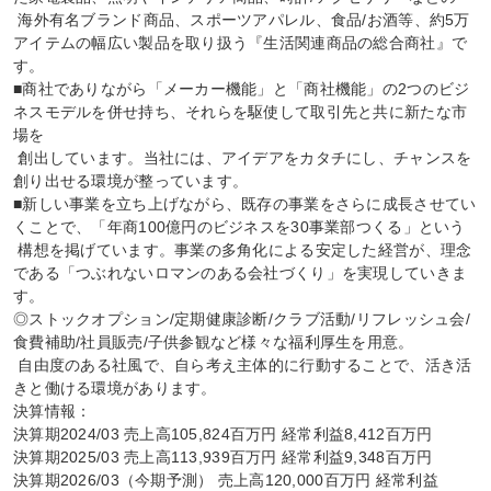
 海外有名ブランド商品、スポーツアパレル、食品/お酒等、約5万
アイテムの幅広い製品を取り扱う『生活関連商品の総合商社』で
す。

■商社でありながら「メーカー機能」と「商社機能」の2つのビジ
ネスモデルを併せ持ち、それらを駆使して取引先と共に新たな市
場を

 創出しています。当社には、アイデアをカタチにし、チャンスを
創り出せる環境が整っています。

■新しい事業を立ち上げながら、既存の事業をさらに成長させてい
くことで、「年商100億円のビジネスを30事業部つくる」という

 構想を掲げています。事業の多角化による安定した経営が、理念
である「つぶれないロマンのある会社づくり」を実現していきま
す。

◎ストックオプション/定期健康診断/クラブ活動/リフレッシュ会/
食費補助/社員販売/子供参観など様々な福利厚生を用意。

 自由度のある社風で、自ら考え主体的に行動することで、活き活
きと働ける環境があります。

決算情報：

決算期2024/03 売上高105,824百万円 経常利益8,412百万円

決算期2025/03 売上高113,939百万円 経常利益9,348百万円

決算期2026/03（今期予測） 売上高120,000百万円 経常利益