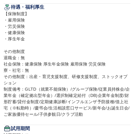
待遇・福利厚生
【保険制度】

・雇用保険

・労災保険

・健康保険

・厚生年金

その他制度

退職金：無

社会保険：健康保険 厚生年金保険 雇用保険 労災保険

寮・社宅：無

その他制度：出産・育児支援制度、研修支援制度、ストックオプ
ション

制度備考：GLTD（就業不能保険）/グループ保険/従業員持株会/企
業年金（確定拠出型年金）/選択制確定給付（DB)企業年金制度/財
形貯蓄/貸付金制度/定期健康診断/インフルエンザ予防接種/借上社
宅（※転勤時）/慶弔会/生活相談窓口サービス/新年会/お誕生日会/
ご家族優待セール/子供参観日/クラブ活動
試用期間