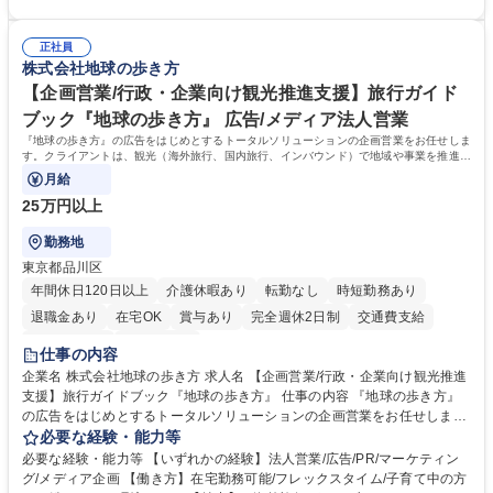
問題ございません） ■オフィス環境整備、郵便物の発送・受取等の総務業
【必須・尚可要件】簿記などの特別な資格や、TOEIC等のスコアは求めて
務全般 ■その他バックオフィス関連サポート ※ご経験に合わせて無理なく
おりません。日々の事務処理を丁寧かつ正確に行える方を歓迎します。
業務をお任せします。残業も基本的には発生せず、ご自身のペースで業務
正社員
【働き方について】現在は週4日程度の在宅勤務を実施しており、ワーク
株式会社地球の歩き方
を進めやすく定着率の高い環境です。 募集職種 東京【経理・総務】週1日
ライフバランスを重視する方に最適な環境です（フルリモートも面接で相
出社程度のリモート中心/残業基本無/独立系ファーム
談可）。【求める人物像】幅広いバックオフィス業務に柔軟に対応でき、
【企画営業/行政・企業向け観光推進支援】旅行ガイド
社内外と円滑にコミュニケーションを取りながら業務を推進できる方 学
ブック『地球の歩き方』 広告/メディア法人営業
歴・資格 学歴：大学院 大学 高専 短大 専修学校 高校 語学力： 資格：
『地球の歩き方』の広告をはじめとするトータルソリューションの企画営業をお任せしま
す。クライアントは、観光（海外旅行、国内旅行、インバウンド）で地域や事業を推進し
たい国内外の行政や企業です。
月給
25万円以上
勤務地
東京都品川区
年間休日120日以上
介護休暇あり
転勤なし
時短勤務あり
退職金あり
在宅OK
賞与あり
完全週休2日制
交通費支給
駅近5分以内
土日祝休み
仕事の内容
企業名 株式会社地球の歩き方 求人名 【企画営業/行政・企業向け観光推進
支援】旅行ガイドブック『地球の歩き方』 仕事の内容 『地球の歩き方』
の広告をはじめとするトータルソリューションの企画営業をお任せしま
す。クライアントは、観光（海外旅行、国内旅行、インバウンド）で地域
必要な経験・能力等
や事業を推進したい国内外の行政や企業です。 【業務詳細】■『地球の歩
必要な経験・能力等 【いずれかの経験】法人営業/広告/PR/マーケティン
き方』は海外旅行ガイドブックのNo.1ブランドであり、国内旅行において
グ/メディア企画 【働き方】在宅勤務可能/フレックスタイム/子育て中の方