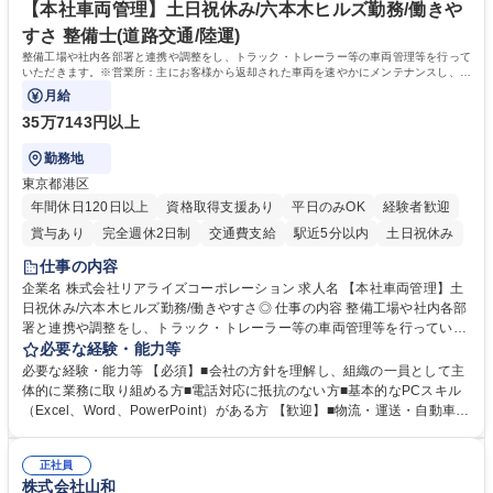
再雇用有
賃の50%（月額7万円まで）を補助 学歴・資格 学歴：大学院 大学 語学
【本社車両管理】土日祝休み/六本木ヒルズ勤務/働きや
力： 資格：
すさ 整備士(道路交通/陸運)
整備工場や社内各部署と連携や調整をし、トラック・トレーラー等の車両管理等を行って
いただきます。※営業所：主にお客様から返却された車両を速やかにメンテナンスし、次
のお客様にお貸し出しするための拠点
月給
35万7143円以上
勤務地
東京都港区
年間休日120日以上
資格取得支援あり
平日のみOK
経験者歓迎
賞与あり
完全週休2日制
交通費支給
駅近5分以内
土日祝休み
仕事の内容
企業名 株式会社リアライズコーポレーション 求人名 【本社車両管理】土
日祝休み/六本木ヒルズ勤務/働きやすさ◎ 仕事の内容 整備工場や社内各部
署と連携や調整をし、トラック・トレーラー等の車両管理等を行っていた
だきます。※営業所：主にお客様から返却された車両を速やかにメンテナ
必要な経験・能力等
ンスし、次のお客様にお貸し出しするための拠点 【具体的には】■整備工
必要な経験・能力等 【必須】■会社の方針を理解し、組織の一員として主
場への整備発注・入出庫調整、社内各部署との連携・調整■車両の入出庫
体的に業務に取り組める方■電話対応に抵抗のない方■基本的なPCスキル
スケジュール管理■返却車両の整備に関する調査・進捗管理等※弊社事業
（Excel、Word、PowerPoint）がある方 【歓迎】■物流・運送・自動車・
理念である「日本の物流を守り抜く」ために重要な役割を担い、社会イン
輸送機器業界での勤務経験をお持ちの方 【身につくスキル】■高度な調
フラを支える責任とやりがいを実感できます。 ※勤務地は東京本社（六本
整・交渉力：社内外との調整により高度な調整・交渉力が養われます。■
木ヒルズ）になります。 ※毎週土日しっかり休める週休2日制です。 募集
正社員
コストマネジメント能力：整備工場からの修理費の見積もりを精査し、無
株式会社山和
職種 【本社車両管理】土日祝休み/六本木ヒルズ勤務/働きやすさ◎
駄なコストを見極めるため、経営的視点での数字感覚が身につきます。■