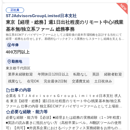
セスの推進 ★外注連携など幅広い業務に携わるため、事務スキルだけでな
ビジネスを展開する企業のインフラを支えるため、エンタメ業界の裏側を
く 進行管理能力や調整力など、市場価値の高いキャリアアップが可能で
体感しながら、社会貢献性の高い業務に携わることができます。■単なる
す。 ※業務の変更範囲：会社の定める業務※ 募集職種 【コーポレート庶
正社員
ルーティンワークに留まらず、外注事業者との連携や業務プロセスの推進
STJAdvisorsGroupLimited日本支社
務】未経験歓迎/土日祝休/エンタメを支える事務
など、自らの裁量で組織の仕組みづくりに関われるやりがいがあります。
■土日祝休みで、プライベートと両立しながら専門スキルを磨ける環境で
東京【経理・総務】週1日出社程度のリモート中心/残業
す。 学歴・資格 学歴：大学院 大学 高専 短大 専修学校 高校 語学力： 資
基本無/独立系ファーム 総務事務
格：
独立系ECMアドバイザリーファームとして上場前後の資本市場戦略を設計する当社にて
経理・総務をお任せします。基礎的なバックオフィス業務からスタートし組織を支える専
任担当として広く活躍できる環境です。
年俸
400万円以上
勤務地
東京都千代田区
業界未経験歓迎
年間休日120日以上
転勤なし
英語
経験者歓迎
残業なし
在宅OK
完全週休2日制
交通費支給
土日祝休み
仕事の内容
企業名 ＳＴＪＡｄｖｉｓｏｒｓＧｒｏｕｐＬｉｍｉｔｅｄ日本支社 求人
名 東京【経理・総務】週1日出社程度のリモート中心/残業基本無/独立系
ファーム 仕事の内容 独立系ECMアドバイザリーファームとして上場前後
の資本市場戦略を設計する当社にて経理・総務をお任せします。基礎的な
必要な経験・能力等
バックオフィス業務からスタートし組織を支える専任担当として広く活躍
必要な経験・能力等 【必須】■経理または総務の実務経験（1～3年程度）
できる環境です。 ■日常経理、月次および年次決算サポート業務 ■本国
■英語の読み書きに抵抗がない方（高校卒業レベル。AI翻訳ツールの使用
（グローバル）との英文メール対応（AI翻訳ツール等を使用しての対応で
可）【尚可】■外資系企業におけるバックオフィス実務経験をお持ちの方