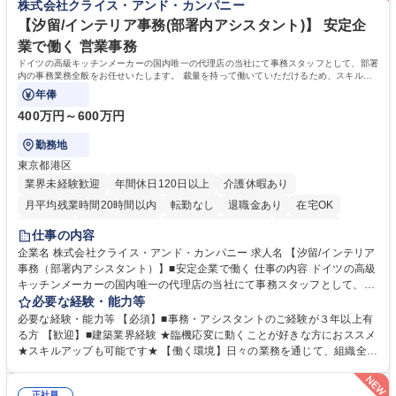
株式会社クライス・アンド・カンパニー
歴：大学院 大学 高専 短大 語学力： 資格：
【汐留/インテリア事務(部署内アシスタント)】 安定企
業で働く 営業事務
ドイツの高級キッチンメーカーの国内唯一の代理店の当社にて事務スタッフとして、部署
内の事務業務全般をお任せいたします。 裁量を持って働いていただけるため、スキルア
ップも可能です。
年俸
400万円～600万円
勤務地
東京都港区
業界未経験歓迎
年間休日120日以上
介護休暇あり
月平均残業時間20時間以内
転勤なし
退職金あり
在宅OK
育休あり
完全週休2日制
インセンティブあり
交通費支給
仕事の内容
駅近5分以内
土日祝休み
企業名 株式会社クライス・アンド・カンパニー 求人名 【汐留/インテリア
事務（部署内アシスタント）】■安定企業で働く 仕事の内容 ドイツの高級
キッチンメーカーの国内唯一の代理店の当社にて事務スタッフとして、部
署内の事務業務全般をお任せいたします。 裁量を持って働いていただける
必要な経験・能力等
ため、スキルアップも可能です。 【部署内の事務業務全般】 ■サンプルの
必要な経験・能力等 【必須】■事務・アシスタントのご経験が３年以上有
仕分け・整理 ■電話応対 ■書類作成（会議資料、お客様宛請求書、支払書
る方 【歓迎】■建築業界経験 ★臨機応変に動くことが好きな方におススメ
類を取りまとめて経理へ提出等） ■ショールームアテンド・運営・予約業
★スキルアップも可能です★ 【働く環境】日々の業務を通じて、組織全体
務 ■広報・PR業務のアシスタント（SNS投稿補助、資料作成など） ■納品
のサポートを行い、成果を実感できる仕事です。また、コミュニケーショ
時の取扱説明書作成・送付（キッチン、機器等の商品） 募集職種 【汐留/
ンスキルや問題解決能力が磨かれ、キャリアアップのチャンスも豊富。チ
正社員