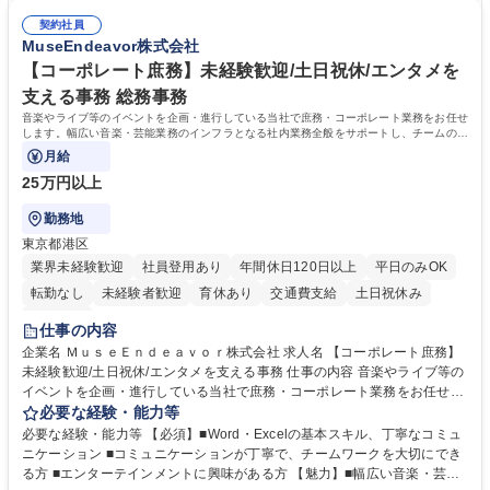
告書作成及び月次管理・部内総務庶務全般 など※※配属先によっては上記
る方。 ・社内外の多様な関係者と協調して業務を進められるコミュニケー
の他に担当頂く業務が発生する場合があります。 募集職種 【営業事務】
契約社員
ション力がある方。 ・チャレンジを厭わず、粘り強く業務に取り組める
MuseEndeavor株式会社
業務職/三井物産グループ/平均残業時間10H/完全週休2日
方。多様な関係者と謙虚に信頼関係を構築でき、期限を意識したスケジュ
ール管理が出来る方。※将来的に他部署（営業部門、コーポレート部門）
【コーポレート庶務】未経験歓迎/土日祝休/エンタメを
へのジョブローテーションの可能性があります。 学歴・資格 学歴：大学
支える事務 総務事務
院 大学 語学力： 資格：宅地建物取引士
音楽やライブ等のイベントを企画・進行している当社で庶務・コーポレート業務をお任せ
します。幅広い音楽・芸能業務のインフラとなる社内業務全般をサポートし、チームの円
滑な運営を支えていただきます。
月給
25万円以上
勤務地
東京都港区
業界未経験歓迎
社員登用あり
年間休日120日以上
平日のみOK
転勤なし
未経験者歓迎
育休あり
交通費支給
土日祝休み
服装自由
仕事の内容
企業名 ＭｕｓｅＥｎｄｅａｖｏｒ株式会社 求人名 【コーポレート庶務】
未経験歓迎/土日祝休/エンタメを支える事務 仕事の内容 音楽やライブ等の
イベントを企画・進行している当社で庶務・コーポレート業務をお任せし
ます。幅広い音楽・芸能業務のインフラとなる社内業務全般をサポート
必要な経験・能力等
し、チームの円滑な運営を支えていただきます。 ■社内の庶務・一般事務
必要な経験・能力等 【必須】■Word・Excelの基本スキル、丁寧なコミュ
全般、書類整理、備品管理・発注 ■郵便物の仕分け、来客・電話対応、社
ニケーション ■コミュニケーションが丁寧で、チームワークを大切にでき
内環境の維持サポート ■経理や人事/採用の外注事業者とのやりとり・プロ
る方 ■エンターテインメントに興味がある方 【魅力】■幅広い音楽・芸能