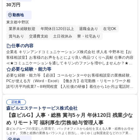
30万円
勤務地
東京都中野区
業界未経験歓迎
年間休日120日以上
退職金あり
在宅OK
賞与あり
交通費支給
土日祝休み
寮・社宅あり
仕事の内容
企業名 キリンアンドコミュニケーションズ株式会社 求人名 中野本社【お
客様相談室】お客様のお声をもとにより良い商品づくりへ貢献 仕事の内容
≪★コミュニケーションを通してキリンのファンを増やしませんか？★≫
お客様のお声をより良い商品づくりに活かしていく上で、窓口となるお客
必要な経験・能力等
様相談室でのお仕事です。 日々お客様からいただくキリングループへのご
必要な経験・能力等 【必須】コールセンターやお客様相談室の業務経験、
意見を、企業活動に活かしています。お客様からの声に迅速かつ誠意をも
PCが使える方（Word・Excel）【働き方】在宅勤務・リモートワーク相
って対応、情報提供するとともにグループ内活動に反映しています。 【具
談可/月平均残業7～8時間程度 【入社後の研修】着任から1か月は電話対応
体的には】電話応対、メール、お手紙対応、ご指摘品調査報告書作成、有
のOJTを中心に実施し、電話対応に慣れた段階でメール・手紙のOJTを実
人チャットボット対応など。 【1日の対応件数】■電話：月間一人当たり
施する予定です。独り立ち以降もしっかりフォローする体制を整えていま
平均100件前後■メール・手紙：同上40件前後 募集職種 中野本社【お客様
正社員
すのでご安心ください。 【当社について】キリングループの広報機能を担
森ビルエステートサービス株式会社
相談室】お客様のお声をもとにより良い商品づくりへ貢献
う会社として、お客様との出会いを大切にし、磨き上げたホスピタリティ
を込めてコミュニケーションをとりながら広報関連業務を行っておりま
【森ビルG】人事・総務 賞与5ヶ月 年休120日 残業少な
す。 学歴・資格 学歴：大学院 大学 高専 短大 専修学校 高校 語学力： 資
め リモート可 福利厚生/労務/給与管理人事
格：
森ビルグループの安定した環境で、バックオフィスから会社を支える人事・総務をお任せ
します。 労務と総務の業務をバランスよく担当し、ゆくゆくは制度改定などのコア業務
にも挑戦できる、やりがいある環境です。
月給