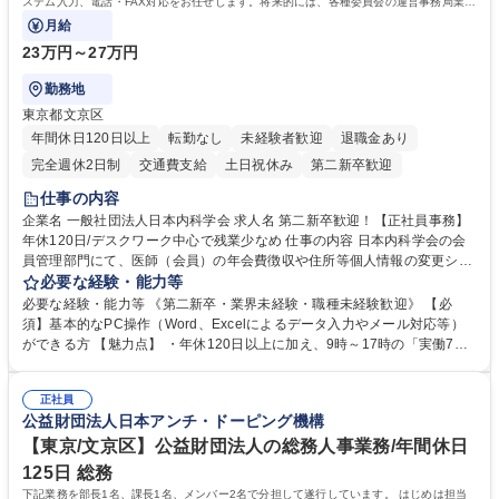
ステム入力、電話・FAX対応をお任せします。将来的には、各種委員会の運営事務局業務
などにも幅広く携わっていただきます。
月給
23万円～27万円
勤務地
東京都文京区
年間休日120日以上
転勤なし
未経験者歓迎
退職金あり
完全週休2日制
交通費支給
土日祝休み
第二新卒歓迎
仕事の内容
企業名 一般社団法人日本内科学会 求人名 第二新卒歓迎！【正社員事務】
年休120日/デスクワーク中心で残業少なめ 仕事の内容 日本内科学会の会
員管理部門にて、医師（会員）の年会費徴収や住所等個人情報の変更シス
テム入力、電話・FAX対応をお任せします。将来的には、各種委員会の運
必要な経験・能力等
営事務局業務などにも幅広く携わっていただきます。 【会員管理・データ
必要な経験・能力等 《第二新卒・業界未経験・職種未経験歓迎》 【必
入力業務】 ・医師（会員）の住所変更、個人情報のシステム登録・更新
須】基本的なPC操作（Word、Excelによるデータ入力やメール対応等）
・年会費の徴収管理や入金データの照合確認 【問い合わせ対応】 ・会員
ができる方 【魅力点】 ・年休120日以上に加え、9時～17時の「実働7時
（医師）からの電話、FAX、ネット申請に伴う相談受付 ・複雑な案件のへ
間勤務」で残業も少なくワークライフバランスは抜群です。 【将来的な業
のエスカレーション・連携対応 募集職種 第二新卒歓迎！【正社員事務】
務（各種委員会運営）】 ・学会内における各種委員会のスケジュール調
年休120日/デスクワーク中心で残業少なめ
正社員
整、資料作成、当日の運営サポート 学歴・資格 学歴：大学院 大学 語学
公益財団法人日本アンチ・ドーピング機構
力： 資格：
【東京/文京区】公益財団法人の総務人事業務/年間休日
125日 総務
下記業務を部長1名、課長1名、メンバー2名で分担して遂行しています。 はじめは担当