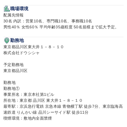
職場環境
配属先情報

30名 内訳：営業10名、専門職10名、事務職10名

男性40％ 女性60％ 平均年齢35歳程度 50名規模まで拡大予定。
勤務地
東京都品川区東大井１－８－１０

株式会社ドウシシャ

予定勤務地

東京都品川区

勤務地

勤務地①

事業所名：東京本社第1ビル

所在地：東京都 品川区 東大井１－８－１０

最寄駅：京浜急行電鉄 京急本線 青物横丁駅 徒歩7分、東京臨海高
速鉄道 りんかい線 品川シーサイド駅 徒歩11分

喫煙環境：敷地内全面禁煙
