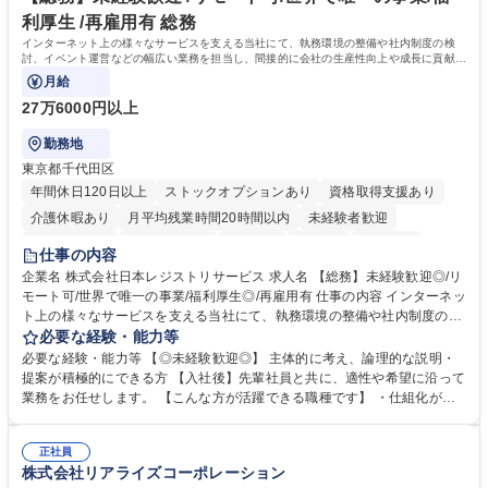
利厚生 /再雇用有 総務
インターネット上の様々なサービスを支える当社にて、執務環境の整備や社内制度の検
討、イベント運営などの幅広い業務を担当し、間接的に会社の生産性向上や成長に貢献し
ている部署です。
月給
27万6000円以上
勤務地
東京都千代田区
年間休日120日以上
ストックオプションあり
資格取得支援あり
介護休暇あり
月平均残業時間20時間以内
未経験者歓迎
住宅手当あり
時短勤務あり
研修あり
在宅OK
賞与あり
仕事の内容
完全週休2日制
交通費支給
駅近5分以内
土日祝休み
服装自由
企業名 株式会社日本レジストリサービス 求人名 【総務】未経験歓迎◎/リ
モート可/世界で唯一の事業/福利厚生◎/再雇用有 仕事の内容 インターネッ
ト上の様々なサービスを支える当社にて、執務環境の整備や社内制度の検
討、イベント運営などの幅広い業務を担当し、間接的に会社の生産性向上
必要な経験・能力等
や成長に貢献している部署です。 会社の全メンバーが安心して長く成果を
必要な経験・能力等 【◎未経験歓迎◎】 主体的に考え、論理的な説明・
発揮できる環境を整えるために、毎日のメンテナンスや維持管理に加え、
提案が積極的にできる方 【入社後】先輩社員と共に、適性や希望に沿って
新たな施策検討を積極的に行っていただき、会社全体を巻き込み課題解決
業務をお任せします。 【こんな方が活躍できる職種です】 ・仕組化が好
を推進。 ・オフィス運営：執務環境の整備・物品管理・社内規定整備/改
き/得意・協働の姿勢を持っている・優先順位付け、マルチタスクが得意・
善・イベント企画/運営・非常時の対応 など、本人の希望や適性によって
様々な立場で物事を考えられる・定型業務だけでなく突発的な出来事にも
幅広い業務の体得が可能で、多様なキャリアパスを描くことも可能です。
正社員
対処できる・新しいことに興味関心がある 【魅力】■自己啓発支援：資格
株式会社リアライズコーポレーション
募集職種 【総務】未経験歓迎◎/リモート可/世界で唯一の事業/福利厚生◎/
取得や通信教育など費用の80%（年間25万円まで）を補助 ■住宅手当：家