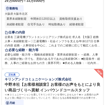
29万5000円～33万5000円
勤務地
大阪府大阪市北区
業界未経験歓迎
年間休日120日以上
資格取得支援あり
未経験者歓迎
住宅手当あり
時短勤務あり
経験者歓迎
退職金あり
在宅OK
賞与あり
完全週休2日制
交通費支給
仕事の内容
駅近5分以内
土日祝休み
服装自由
寮・社宅あり
食事補助あり
企業名 三菱電機プラントエンジニアリング株式会社 求人名 【大阪】総務
人事＜未経験歓迎＞◇三菱電機G・社会インフラを支える/年休127日 仕事
の内容 総務・人事領域を中心に、これまでのご経験に応じて幅広くお任せ
します。 ＜具体的には＞ ・総務/人事労務（給与・社保・勤怠管理など）
必要な経験・能力等
・採用・教育研修 ・福利厚生運用 など ※基本的には事務所勤務ですが、
必要な経験・能力等 ＜職種未経験歓迎・業界未経験歓迎＞ ～総務、人事
採用や教育等の業務内容により、関西圏以外への日帰り・宿泊を伴う国内
のご経験が無い方でも、意欲のある方であれば未経験OK～ ■歓迎条件：総
出張もございます。 ※担当業務を持ちつつ、お互いに助け合いながら、総
務、人事のご経験をお持ちの方（業界不問） ■求める人物像：・社内外の
務部という組織として協力しながら進める体制です。 募集職種 【大阪】
関係各部門との調整を率先して行い、業務を円滑に遂行できる協調性やコ
総務人事＜未経験歓迎＞◇三菱電機G・社会インフラを支える/年休127日
ミュニケーション能力を持っている方 ・人事総務領域に興味がありゼネラ
正社員
リスト志向をお持ちの方 学歴・資格 学歴：大学院 大学 語学力： 資格：
キリンアンドコミュニケーションズ株式会社
中野本社【お客様相談室】お客様のお声をもとにより良
い商品づくりへ貢献 インバウンドコールスタッフ
≪★コミュニケーションを通してキリンのファンを増やしませんか？★≫ お客様のお声
をより良い商品づくりに活かしていく上で、窓口となるお客様相談室でのお仕事です。
月給