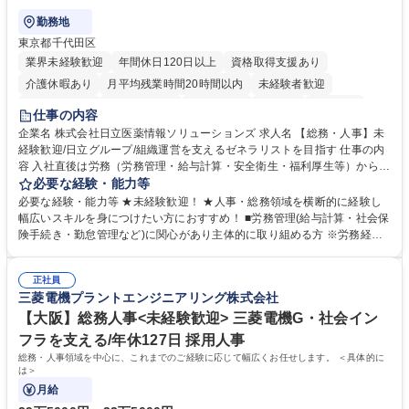
勤務地
東京都千代田区
業界未経験歓迎
年間休日120日以上
資格取得支援あり
介護休暇あり
月平均残業時間20時間以内
未経験者歓迎
住宅手当あり
時短勤務あり
退職金あり
在宅OK
賞与あり
仕事の内容
育休あり
完全週休2日制
交通費支給
土日祝休み
寮・社宅あり
企業名 株式会社日立医薬情報ソリューションズ 求人名 【総務・人事】未
経験歓迎/日立グループ/組織運営を支えるゼネラリストを目指す 仕事の内
容 入社直後は労務（労務管理・給与計算・安全衛生・福利厚生等）からお
任せいたします。将来は総務・採用・教育業務へ守備範囲を広げ、組織運
必要な経験・能力等
営を支えるゼネラリストをめざせます。 ・初期業務：労働時間管理、給与
必要な経験・能力等 ★未経験歓迎！ ★人事・総務領域を横断的に経験し
計算、社会保険対応、福利厚生管理、安全衛生、健康経営推進等をお任せ
幅広いスキルを身につけたい方におすすめ！ ■労務管理(給与計算・社会保
します。ご経験に応じて、休職者管理など、幅広く経験を積んでいただき
険手続き・勤怠管理など)に関心があり主体的に取り組める方 ※労務経験
ます。 ・将来的な広がり：総務・採用・教育・税務対応・経営企画等。
者は早期にご活躍いただけます。 ■チームで仕事を推進できる方■将来は
★メンバーがマンツーマンで丁寧に教えるため、ご経験が浅くても安心！
マネジメント職として活躍したい 【尚可】■人事、労務、採用、教育業務
幅広く経験を積みたい意欲がある方に最適な環境です。 募集職種 【総
正社員
のご経験 ■労務管理（給与計算・社会保険手続き・勤怠管理など）の経験
三菱電機プラントエンジニアリング株式会社
務・人事】未経験歓迎/日立グループ/組織運営を支えるゼネラリストを目
■衛生管理者の資格をお持ちの方 学歴・資格 学歴：大学院 大学 高専 短大
指す
専修学校 高校 語学力： 資格：
【大阪】総務人事<未経験歓迎> 三菱電機G・社会イン
フラを支える/年休127日 採用人事
総務・人事領域を中心に、これまでのご経験に応じて幅広くお任せします。 ＜具体的に
は＞
月給