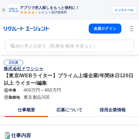
アプリで求人探しをもっと便利に！
インストール
レビュー高評価
無料
会員ログイン
他の求人を探す（勤務地 職種 年収など）
正社員
株式会社ドウシシャ
【東京/WEBライター】プライム上場企業/年間休日120日
以上 ライター/編集
400万円～650万円
年俸
東京都品川区
勤務地
仕事概要
応募について
採用企業情報
仕事内容