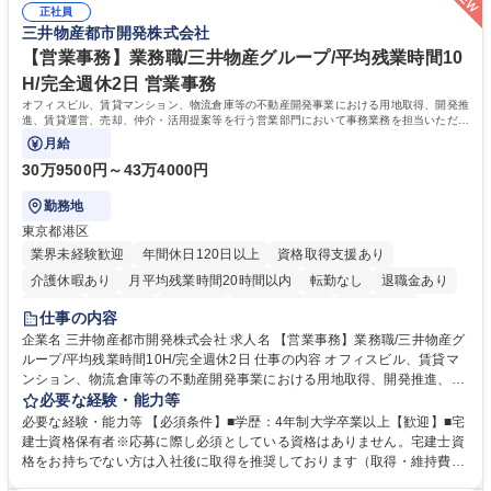
元様とのやり取り、輸入関連の書類の管理、国内倉庫での品質チェック、
正社員
め、『コツコツと実直に取り組める方』 ・工場やライセンス元を含む社内
三井物産都市開発株式会社
工場開拓などがございます。 募集職種 【生産管理】キャラクターバック
外関係者と友好なコミュニケーションが取れる方 ※折衝は営業担当がメイ
や雑貨の生産・品質管理/年休125日/転勤無
ンで行います。 学歴・資格 学歴：大学院 大学 高専 短大 専修学校 高校 語
【営業事務】業務職/三井物産グループ/平均残業時間10
学力： 資格：
H/完全週休2日 営業事務
オフィスビル、賃貸マンション、物流倉庫等の不動産開発事業における用地取得、開発推
進、賃貸運営、売却、仲介・活用提案等を行う営業部門において事務業務を担当いただき
ます。
月給
30万9500円～43万4000円
勤務地
東京都港区
業界未経験歓迎
年間休日120日以上
資格取得支援あり
介護休暇あり
月平均残業時間20時間以内
転勤なし
退職金あり
在宅OK
賞与あり
育休あり
完全週休2日制
交通費支給
仕事の内容
駅近5分以内
土日祝休み
寮・社宅あり
企業名 三井物産都市開発株式会社 求人名 【営業事務】業務職/三井物産グ
ループ/平均残業時間10H/完全週休2日 仕事の内容 オフィスビル、賃貸マ
ンション、物流倉庫等の不動産開発事業における用地取得、開発推進、賃
貸運営、売却、仲介・活用提案等を行う営業部門において事務業務を担当
必要な経験・能力等
いただきます。 【詳細】・契約書管理、契約書製本、捺印対応、ファイリ
必要な経験・能力等 【必須条件】■学歴：4年制大学卒業以上【歓迎】■宅
ング、登記簿取得、調書取得・支払業務（各種費用支払、支払管理、請
建士資格保有者※応募に際し必須としている資格はありません。宅建士資
求・支払データ登録、取引先マスター申請対応）・予算作成及び予実管
格をお持ちでない方は入社後に取得を推奨しております（取得・維持費用
理・各種稟議書、報告書作成業務・各種台帳管理、交際費・会議費支払報
の一部補助あり） 【求める人物像】 ・向学心豊かで、主体的に行動でき