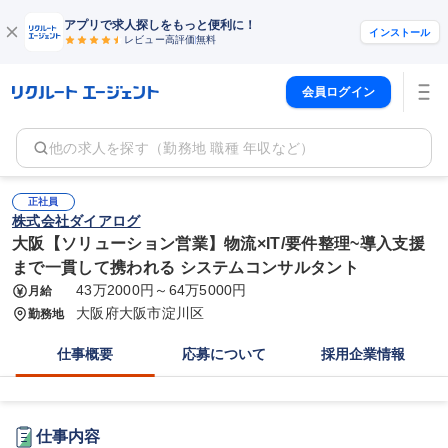
アプリで求人探しをもっと便利に！
インストール
レビュー高評価
無料
会員ログイン
他の求人を探す（勤務地 職種 年収など）
正社員
株式会社ダイアログ
大阪【ソリューション営業】物流×IT/要件整理~導入支援
まで一貫して携われる システムコンサルタント
43万2000円～64万5000円
月給
大阪府大阪市淀川区
勤務地
仕事概要
応募について
採用企業情報
仕事内容