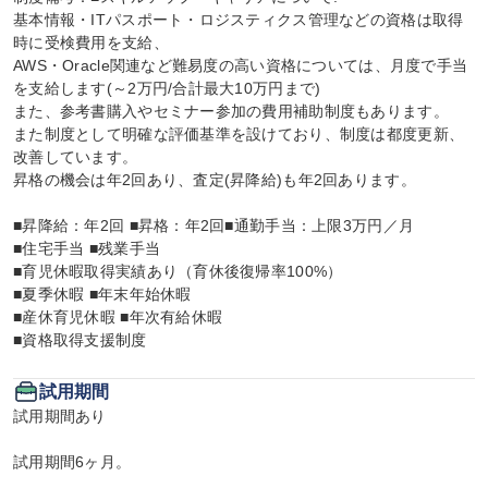
基本情報・ITパスポート・ロジスティクス管理などの資格は取得
時に受検費用を支給、

AWS・Oracle関連など難易度の高い資格については、月度で手当
を支給します(～2万円/合計最大10万円まで)

また、参考書購入やセミナー参加の費用補助制度もあります。

また制度として明確な評価基準を設けており、制度は都度更新、
改善しています。

昇格の機会は年2回あり、査定(昇降給)も年2回あります。

■昇降給：年2回 ■昇格：年2回■通勤手当：上限3万円／月

■住宅手当 ■残業手当

■育児休暇取得実績あり（育休後復帰率100%）

■夏季休暇 ■年末年始休暇

■産休育児休暇 ■年次有給休暇

■資格取得支援制度
試用期間
試用期間あり

試用期間6ヶ月。