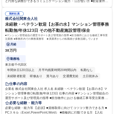
怠管理 ・官公庁への各種提出 ・法定の会議運営（評議員会、理事会） ・
と円滑な調整ができるコミュニケーション能力 ・口が堅い方 ■歓迎要件
コンプライアンス ・内部規程やルールの管理、整備、文書管理 ・契約関
・採用業務経験 ・英語に抵抗がない方 ・営業経験 学歴・資格 学歴：大学
連 ・衛生管理 ・防災関連・公的助成金の管理・オフィス、ファシリティ
院 大学 高専 短大 専修学校 高校 語学力： 資格：
管理 ・福利厚生関連 ・職員からの問合せ、相談対応 ・その他日常の総務
契約社員
株式会社関東合人社
業務全般 募集職種 【東京／文京区】公益財団法人の総務人事業務／年間
休日125日
未経験・ベテラン歓迎【お茶の水】マンション管理事務
転勤無/年休123日 その他不動産施設管理/保全
■マンション管理組合の運営サポート及び管理員の指導 ■担当物件における修繕工事等受
注業務 ■事務所内での事務業務等 ★異業界からの転職者が多数活躍しています
月給
38万円
勤務地
東京都千代田区
年間休日120日以上
月平均残業時間20時間以内
転勤なし
未経験者歓迎
研修あり
賞与あり
交通費支給
土日祝休み
仕事の内容
企業名 株式会社関東合人社 求人名 未経験・ベテラン歓迎【お茶の水】マ
ンション管理事務◎転勤無/年休123日 仕事の内容 ■マンション管理組合の
運営サポート及び管理員の指導 ■担当物件における修繕工事等受注業務 ■
事務所内での事務業務等 ★異業界からの転職者が多数活躍しています
必要な経験・能力等
【年収補足】532万円 ＋別途インセンティヴで平均約100万円/年（昨年度
必要な経験・能力等 【必須】■資格取得に向けてコツコツ努力できる方 ■
実績） ＋管理業務主任者資格手当50,000円/月 ★親会社である株式会社合
PCスキル（Excel,PowerPoint,Word） ■積極的に行動できる方 【入社