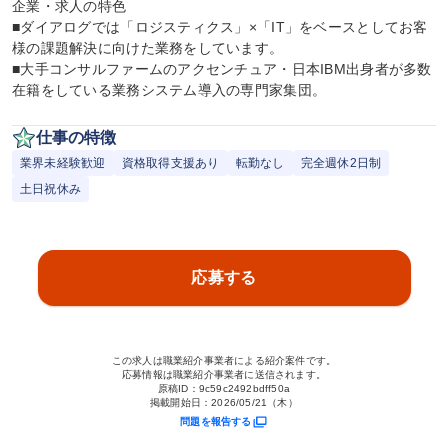
企業・求人の特色

■ダイアログでは「ロジスティクス」×「IT」をベースとしてお客
様の課題解決に向けた業務をしています。

■大手コンサルファームのアクセンチュア・日本IBM出身者が多数
在籍をしている業務システム導入の専門家集団。
仕事の特徴
業界未経験歓迎
資格取得支援あり
転勤なし
完全週休2日制
土日祝休み
応募する
この求人は職業紹介事業者による紹介案件です。
応募情報は職業紹介事業者に送信されます。
原稿ID：
9c59c2492bdff50a
掲載開始日：
2026/05/21（木）
問題を報告する