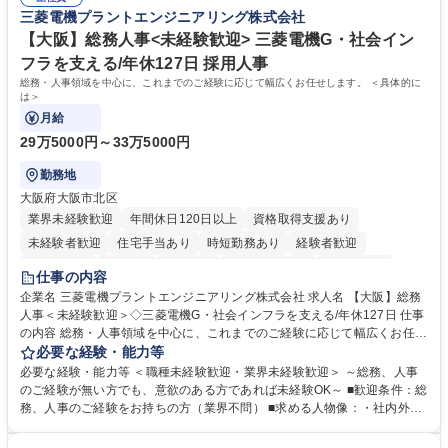
すのでご安心ください。 【当社について】キリングループの広報機能を担
三菱電機プラントエンジニアリング株式会社
相談室】お客様のお声をもとにより良い商品づくりへ貢献
う会社として、お客様との出会いを大切にし、磨き上げたホスピタリティ
を込めてコミュニケーションをとりながら広報関連業務を行っておりま
【大阪】総務人事<未経験歓迎> 三菱電機G・社会イン
す。 学歴・資格 学歴：大学院 大学 高専 短大 専修学校 高校 語学力： 資
フラを支える/年休127日 採用人事
格：
総務・人事領域を中心に、これまでのご経験に応じて幅広くお任せします。 ＜具体的に
は＞
月給
29万5000円～33万5000円
勤務地
大阪府大阪市北区
業界未経験歓迎
年間休日120日以上
資格取得支援あり
未経験者歓迎
住宅手当あり
時短勤務あり
経験者歓迎
退職金あり
在宅OK
賞与あり
完全週休2日制
交通費支給
仕事の内容
駅近5分以内
土日祝休み
服装自由
寮・社宅あり
食事補助あり
企業名 三菱電機プラントエンジニアリング株式会社 求人名 【大阪】総務
人事＜未経験歓迎＞◇三菱電機G・社会インフラを支える/年休127日 仕事
の内容 総務・人事領域を中心に、これまでのご経験に応じて幅広くお任せ
します。 ＜具体的には＞ ・総務/人事労務（給与・社保・勤怠管理など）
必要な経験・能力等
・採用・教育研修 ・福利厚生運用 など ※基本的には事務所勤務ですが、
必要な経験・能力等 ＜職種未経験歓迎・業界未経験歓迎＞ ～総務、人事
採用や教育等の業務内容により、関西圏以外への日帰り・宿泊を伴う国内
のご経験が無い方でも、意欲のある方であれば未経験OK～ ■歓迎条件：総
出張もございます。 ※担当業務を持ちつつ、お互いに助け合いながら、総
務、人事のご経験をお持ちの方（業界不問） ■求める人物像：・社内外の
務部という組織として協力しながら進める体制です。 募集職種 【大阪】
関係各部門との調整を率先して行い、業務を円滑に遂行できる協調性やコ
総務人事＜未経験歓迎＞◇三菱電機G・社会インフラを支える/年休127日
ミュニケーション能力を持っている方 ・人事総務領域に興味がありゼネラ