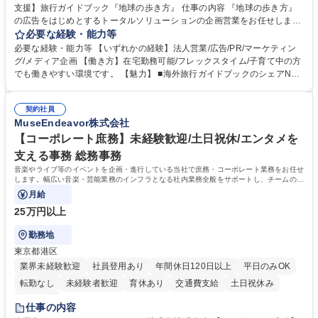
支援】旅行ガイドブック『地球の歩き方』 仕事の内容 『地球の歩き方』
の広告をはじめとするトータルソリューションの企画営業をお任せしま
す。クライアントは、観光（海外旅行、国内旅行、インバウンド）で地域
必要な経験・能力等
や事業を推進したい国内外の行政や企業です。 【業務詳細】■『地球の歩
必要な経験・能力等 【いずれかの経験】法人営業/広告/PR/マーケティン
き方』は海外旅行ガイドブックのNo.1ブランドであり、国内旅行において
グ/メディア企画 【働き方】在宅勤務可能/フレックスタイム/子育て中の方
も牽引しております。観光推進支援においても、業界を牽引する意欲的な
でも働きやすい環境です。 【魅力】 ■海外旅行ガイドブックのシェアNo.1
取り組みが期待されています■インバウンドは、日本の地域の未来を担う
メディアとして、個人旅行文化の拡大と定着を担ってきたブランドに携わ
国策事業です。「GOOD LUCK TRIP」は、海外旅行ガイドブックと同様
ることが可能です。 ■国内旅行ガイドブックは立ち上げ間もない新規事業
に、インバウンドのトップブランドに成長しております■旅が業務であ
契約社員
であり、「地球の歩き方」としてどう取り組むか、共に形を作るコアメン
MuseEndeavor株式会社
り、日常です。旅好きにはこれ以上ない環境です 募集職種 【企画営業/行
バーとして活躍いただきます。 学歴・資格 学歴：大学院 大学 語学力： 資
政・企業向け観光推進支援】旅行ガイドブック『地球の歩き方』
格：
【コーポレート庶務】未経験歓迎/土日祝休/エンタメを
支える事務 総務事務
音楽やライブ等のイベントを企画・進行している当社で庶務・コーポレート業務をお任せ
します。幅広い音楽・芸能業務のインフラとなる社内業務全般をサポートし、チームの円
滑な運営を支えていただきます。
月給
25万円以上
勤務地
東京都港区
業界未経験歓迎
社員登用あり
年間休日120日以上
平日のみOK
転勤なし
未経験者歓迎
育休あり
交通費支給
土日祝休み
服装自由
仕事の内容