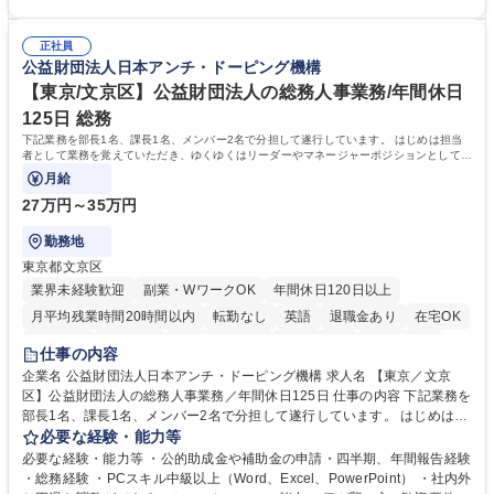
（医師）からの電話、FAX、ネット申請に伴う相談受付 ・複雑な案件のへ
間勤務」で残業も少なくワークライフバランスは抜群です。 【将来的な業
のエスカレーション・連携対応 募集職種 第二新卒歓迎！【正社員事務】
務（各種委員会運営）】 ・学会内における各種委員会のスケジュール調
年休120日/デスクワーク中心で残業少なめ
正社員
整、資料作成、当日の運営サポート 学歴・資格 学歴：大学院 大学 語学
公益財団法人日本アンチ・ドーピング機構
力： 資格：
【東京/文京区】公益財団法人の総務人事業務/年間休日
125日 総務
下記業務を部長1名、課長1名、メンバー2名で分担して遂行しています。 はじめは担当
者として業務を覚えていただき、ゆくゆくはリーダーやマネージャーポジションとして活
躍いただくことを期待しています。
月給
27万円～35万円
勤務地
東京都文京区
業界未経験歓迎
副業・WワークOK
年間休日120日以上
月平均残業時間20時間以内
転勤なし
英語
退職金あり
在宅OK
賞与あり
育休あり
完全週休2日制
交通費支給
土日祝休み
仕事の内容
食事補助あり
企業名 公益財団法人日本アンチ・ドーピング機構 求人名 【東京／文京
区】公益財団法人の総務人事業務／年間休日125日 仕事の内容 下記業務を
部長1名、課長1名、メンバー2名で分担して遂行しています。 はじめは担
当者として業務を覚えていただき、ゆくゆくはリーダーやマネージャーポ
必要な経験・能力等
ジションとして活躍いただくことを期待しています。 【総務・人事グルー
必要な経験・能力等 ・公的助成金や補助金の申請・四半期、年間報告経験
プの業務内容】 ・人事制度関連 ・採用活動 ・教育研修の企画、実行 ・勤
・総務経験 ・PCスキル中級以上（Word、Excel、PowerPoint） ・社内外