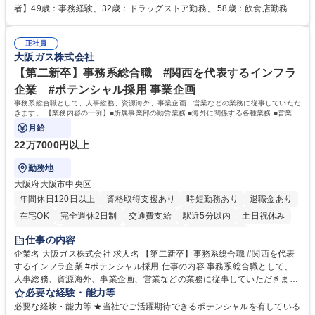
人社計画研究所社のグループ会社として、質の高いサービスと適性価格を
者】49歳：事務経験、32歳：ドラッグストア勤務、 58歳：飲食店勤務
武器に約20年受託戸数増加中です。https://www.gojin.co.jp/abt/abt_3.html
等：中途採用の9割が未経験者！ 【資格取得支援】■メンター制度■社内模
募集職種 未経験・ベテラン歓迎【お茶の水】マンション管理事務◎転勤
試や研修制度など充実！ ＊未資格者の8割以上が入社2年以内に資格を取
無/年休123日
正社員
得出来ております！ 【魅力】■フレックス制度、未経験からでも下限年収
大阪ガス株式会社
を一律支給！ ■管理業務主任者資格取得後には50,000円/月の手当あり！
学歴・資格 学歴：大学院 大学 高専 短大 専修学校 高校 語学力： 資格：第
【第二新卒】事務系総合職 #関西を代表するインフラ
一種運転免許普通自動車
企業 #ポテンシャル採用 事業企画
事務系総合職として、人事総務、資源海外、事業企画、営業などの業務に従事していただ
きます。 【業務内容の一例】■所属事業部の勤労業務 ■海外に関係する各種業務 ■営業部
門の企画スタッフ、ルート営業
月給
22万7000円以上
勤務地
大阪府大阪市中央区
年間休日120日以上
資格取得支援あり
時短勤務あり
退職金あり
在宅OK
完全週休2日制
交通費支給
駅近5分以内
土日祝休み
服装自由
第二新卒歓迎
寮・社宅あり
食事補助あり
仕事の内容
企業名 大阪ガス株式会社 求人名 【第二新卒】事務系総合職 #関西を代表
するインフラ企業 #ポテンシャル採用 仕事の内容 事務系総合職として、
人事総務、資源海外、事業企画、営業などの業務に従事していただきま
す。 【業務内容の一例】■所属事業部の勤労業務 ■海外に関係する各種業
必要な経験・能力等
務 ■営業部門の企画スタッフ、ルート営業 【キャリアパス】入社後の配属
必要な経験・能力等 ★当社でご活躍期待できるポテンシャルを有している