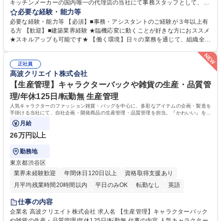
キッチンメーカーの国内唯一の代理店の当社にて事務スタッフとして、部
署内の事務業務全般をお任せいたします。 裁量を持って働いていただける
必要な経験・能力等
ため、スキルアップも可能です。 【部署内の事務業務全般】 ■サンプルの
必要な経験・能力等 【必須】■事務・アシスタントのご経験が３年以上有
仕分け・整理 ■電話応対 ■書類作成（会議資料、お客様宛請求書、支払書
る方 【歓迎】■建築業界経験 ★臨機応変に動くことが好きな方におススメ
類を取りまとめて経理へ提出等） ■ショールームアテンド・運営・予約業
★スキルアップも可能です★ 【働く環境】日々の業務を通じて、組織全体
務 ■広報・PR業務のアシスタント（SNS投稿補助、資料作成など） ■納品
のサポートを行い、成果を実感できる仕事です。また、コミュニケーショ
時の取扱説明書作成・送付（キッチン、機器等の商品） 募集職種 【汐留/
ンスキルや問題解決能力が磨かれ、キャリアアップのチャンスも豊富。チ
インテリア事務（部署内アシスタント）】■安定企業で働く
正社員
ームとの協力や新しいアイデアを活かす場もあり、やりがいを感じながら
高波クリエイト株式会社
働けます。 【歓迎】 ■インテリアの業界のご経験が有る方■PCの作業に慣
れている方 学歴・資格 学歴：大学院 大学 高専 短大 専修学校 語学力： 資
【生産管理】キャラクターバックや雑貨の生産・品質管
格：
理/年休125日/転勤無 生産管理
人気キャラクターのファッション雑貨・バッグを中心に、多彩なアイテムの企画・製造を
手掛ける当社にて、自社企画・開発商品の生産管理・品質管理を担当。『かわいい』を届
けるやりがいのあるポジションです。
月給
26万円以上
勤務地
東京都渋谷区
業界未経験歓迎
年間休日120日以上
資格取得支援あり
月平均残業時間20時間以内
平日のみOK
転勤なし
英語
住宅手当あり
研修あり
退職金あり
在宅OK
賞与あり
仕事の内容
完全週休2日制
交通費支給
駅近5分以内
中国語
土日祝休み
企業名 高波クリエイト株式会社 求人名 【生産管理】キャラクターバック
や雑貨の生産・品質管理/年休125日/転勤無 仕事の内容 人気キャラクター