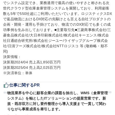
でシステム設定でき、業務適用で最高の使いやすさと称される次
世代クラウド型在庫倉庫管理システムを展開しており、利用顧客
数も5年で550社超にご利用いただいています。ロジスティクスDX
で返品物流におけるDX対応の先駆けとも言える自社プロダクトの
企画・開発・運用も手掛けており、物流でのDX対応でも多くの成
功事例を生み出しております。■主要取引先■三菱商事株式会社/三
菱食品株式会社/大日本印刷株式会社/株式会社キーエンス/株式会
社日通総合研究所/株式会社ジーユー/ライザップグループ株式会
社/日清フーズ株式会社/株式会社NTTロジスコ 等 (敬称略・順不
同)

決算情報：

決算期2024/04 売上高1,850百万円

決算期2025/04 売上高2,025百万円

※決済単位：単体
仕事に関するPR
物流業界を中心に顧客企業の課題を抽出し、WMS（倉庫管理
システム）を軸としたITソリューションの提案営業です。新
規・既存双方に対し要件整理から導入支援まで一貫して関わ
りながら事業成長を牽引します。