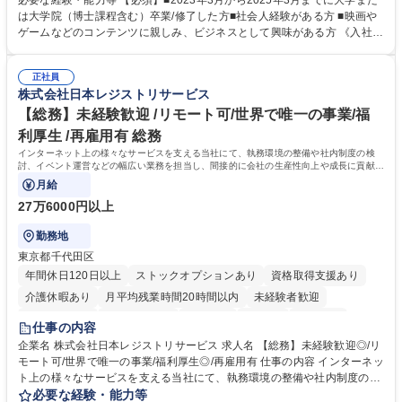
必要な経験・能力等 【必須】■2023年3月から2025年3月までに大学また
ど）、デザイン職（デザイナー/イラストレ ーターなど）等から、面接で
は大学院（博士課程含む）卒業/修了した方■社会人経験がある方 ■映画や
ご希望と適正にマッチしたポジションをご案内いたします。ゲームやエン
ゲームなどのコンテンツに親しみ、ビジネスとして興味がある方 《入社実
タメコンテンツが大好きで、「ゲーム業界の未来を自らの手で作りたい」
績 例》 ・メーカー → プロジェクトマネージャー ・ソーシャルゲーム →
「最高のコンテンツを作るためには、何でもやる」という情熱に溢れた方
ゲームプランナー ・通信 → ゲームエンジニア ・独立行政法人 → データ
のご応募をお待ちしております。 募集職種 【第二新卒オープンポジショ
正社員
サイエンティスト 学歴・資格 学歴：大学院 大学 語学力： 資格：
株式会社日本レジストリサービス
ン】業界未経験歓迎/自社ゲーム/WEB面接
【総務】未経験歓迎 /リモート可/世界で唯一の事業/福
利厚生 /再雇用有 総務
インターネット上の様々なサービスを支える当社にて、執務環境の整備や社内制度の検
討、イベント運営などの幅広い業務を担当し、間接的に会社の生産性向上や成長に貢献し
ている部署です。
月給
27万6000円以上
勤務地
東京都千代田区
年間休日120日以上
ストックオプションあり
資格取得支援あり
介護休暇あり
月平均残業時間20時間以内
未経験者歓迎
住宅手当あり
時短勤務あり
研修あり
在宅OK
賞与あり
仕事の内容
完全週休2日制
交通費支給
駅近5分以内
土日祝休み
服装自由
企業名 株式会社日本レジストリサービス 求人名 【総務】未経験歓迎◎/リ
モート可/世界で唯一の事業/福利厚生◎/再雇用有 仕事の内容 インターネッ
ト上の様々なサービスを支える当社にて、執務環境の整備や社内制度の検
討、イベント運営などの幅広い業務を担当し、間接的に会社の生産性向上
必要な経験・能力等