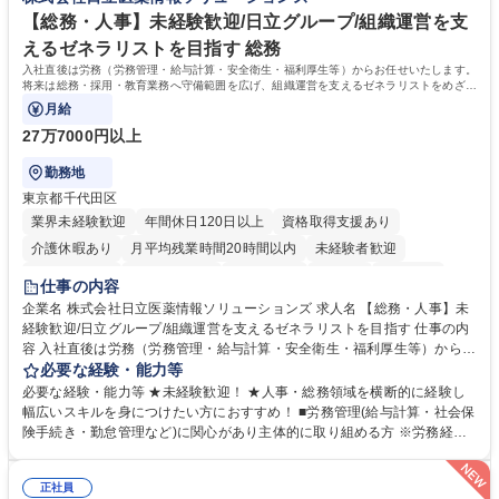
【総務・人事】未経験歓迎/日立グループ/組織運営を支
えるゼネラリストを目指す 総務
入社直後は労務（労務管理・給与計算・安全衛生・福利厚生等）からお任せいたします。
将来は総務・採用・教育業務へ守備範囲を広げ、組織運営を支えるゼネラリストをめざせ
ます。
月給
27万7000円以上
勤務地
東京都千代田区
業界未経験歓迎
年間休日120日以上
資格取得支援あり
介護休暇あり
月平均残業時間20時間以内
未経験者歓迎
住宅手当あり
時短勤務あり
退職金あり
在宅OK
賞与あり
仕事の内容
育休あり
完全週休2日制
交通費支給
土日祝休み
寮・社宅あり
企業名 株式会社日立医薬情報ソリューションズ 求人名 【総務・人事】未
経験歓迎/日立グループ/組織運営を支えるゼネラリストを目指す 仕事の内
容 入社直後は労務（労務管理・給与計算・安全衛生・福利厚生等）からお
任せいたします。将来は総務・採用・教育業務へ守備範囲を広げ、組織運
必要な経験・能力等
営を支えるゼネラリストをめざせます。 ・初期業務：労働時間管理、給与
必要な経験・能力等 ★未経験歓迎！ ★人事・総務領域を横断的に経験し
計算、社会保険対応、福利厚生管理、安全衛生、健康経営推進等をお任せ
幅広いスキルを身につけたい方におすすめ！ ■労務管理(給与計算・社会保
します。ご経験に応じて、休職者管理など、幅広く経験を積んでいただき
険手続き・勤怠管理など)に関心があり主体的に取り組める方 ※労務経験
ます。 ・将来的な広がり：総務・採用・教育・税務対応・経営企画等。
者は早期にご活躍いただけます。 ■チームで仕事を推進できる方■将来は
★メンバーがマンツーマンで丁寧に教えるため、ご経験が浅くても安心！
マネジメント職として活躍したい 【尚可】■人事、労務、採用、教育業務
幅広く経験を積みたい意欲がある方に最適な環境です。 募集職種 【総
正社員
のご経験 ■労務管理（給与計算・社会保険手続き・勤怠管理など）の経験