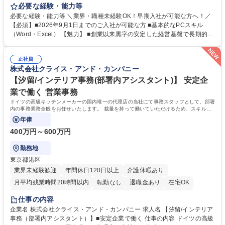
がほぼ発生せず、連続した日程の有給取得が可能なため、WLBを整えたい
必要な経験・能力等
方にお勧めの環境です！ 入社後はOJTを通じて丁寧に研修を行いますの
必要な経験・能力等 ＼業界・職種未経験OK！早期入社が可能な方へ！／
で、事務未経験の方でも安心して臨むことができます。 【業務詳細】■電
【必須】■2026年9月1日までのご入社が可能な方 ■基本的なPCスキル
話・来客対応 ■物件の鍵や社内の備品管理 ■データ入力や書類作成 ■契約
（Word・Excel） 【魅力】 ■創業以来黒字の安定した経営基盤で長期的に
書などのファイリング ■郵送物の仕訳・発送 など 募集職種 ◆急募｜9月1
安心して働ける環境 ■残業ほぼなしで働きやすさ抜群、プライベートとの
日入社◆【渋谷/一般事務】未経験歓迎/年休124日/残業ほぼ無
両立が可能 ■有給取得を積極的に推奨、年間10日程度の取得実績 ■1ヶ月
正社員
のOJTで業務を習得可能、未経験でもしっかりサポート 学歴・資格 学
株式会社クライス・アンド・カンパニー
歴：大学院 大学 高専 短大 語学力： 資格：
【汐留/インテリア事務(部署内アシスタント)】 安定企
業で働く 営業事務
ドイツの高級キッチンメーカーの国内唯一の代理店の当社にて事務スタッフとして、部署
内の事務業務全般をお任せいたします。 裁量を持って働いていただけるため、スキルア
ップも可能です。
年俸
400万円～600万円
勤務地
東京都港区
業界未経験歓迎
年間休日120日以上
介護休暇あり
月平均残業時間20時間以内
転勤なし
退職金あり
在宅OK
育休あり
完全週休2日制
インセンティブあり
交通費支給
仕事の内容
駅近5分以内
土日祝休み
企業名 株式会社クライス・アンド・カンパニー 求人名 【汐留/インテリア
事務（部署内アシスタント）】■安定企業で働く 仕事の内容 ドイツの高級