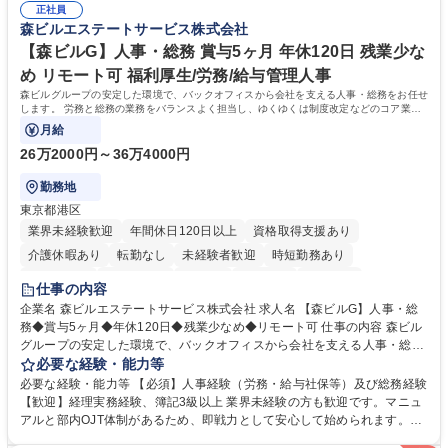
正社員
リスト志向をお持ちの方 学歴・資格 学歴：大学院 大学 語学力： 資格：
森ビルエステートサービス株式会社
【森ビルG】人事・総務 賞与5ヶ月 年休120日 残業少な
め リモート可 福利厚生/労務/給与管理人事
森ビルグループの安定した環境で、バックオフィスから会社を支える人事・総務をお任せ
します。 労務と総務の業務をバランスよく担当し、ゆくゆくは制度改定などのコア業務
にも挑戦できる、やりがいある環境です。
月給
26万2000円～36万4000円
勤務地
東京都港区
業界未経験歓迎
年間休日120日以上
資格取得支援あり
介護休暇あり
転勤なし
未経験者歓迎
時短勤務あり
経験者歓迎
退職金あり
在宅OK
賞与あり
育休あり
仕事の内容
完全週休2日制
交通費支給
長期歓迎
駅近5分以内
土日祝休み
企業名 森ビルエステートサービス株式会社 求人名 【森ビルG】人事・総
務◆賞与5ヶ月◆年休120日◆残業少なめ◆リモート可 仕事の内容 森ビル
グループの安定した環境で、バックオフィスから会社を支える人事・総務
をお任せします。 労務と総務の業務をバランスよく担当し、ゆくゆくは制
必要な経験・能力等
度改定などのコア業務にも挑戦できる、やりがいある環境です。 ■勤怠管
必要な経験・能力等 【必須】人事経験（労務・給与社保等）及び総務経験
理、給与計算、社会保険手続き、年末調整等の労務管理全般 ■入退社手続
【歓迎】経理実務経験、簿記3級以上 業界未経験の方も歓迎です。マニュ
き、社内規定の改定や人事制度改定などのコア業務 ■社内イベントの企画
アルと部内OJT体制があるため、即戦力として安心して始められます。
運営やその他総務業務全般 ※労務と総務を1：1の割合でお任せ。 入社後
【魅力・やりがい】森ビルGの安定基盤で労務から総務まで幅広く携われ