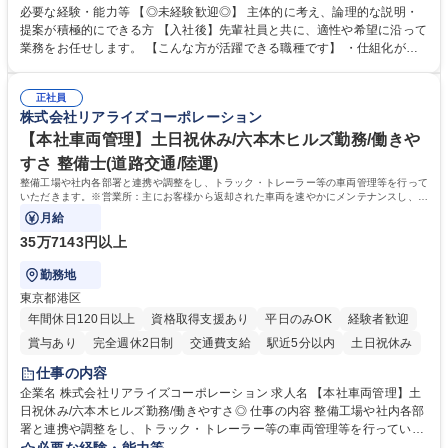
や成長に貢献している部署です。 会社の全メンバーが安心して長く成果を
必要な経験・能力等 【◎未経験歓迎◎】 主体的に考え、論理的な説明・
発揮できる環境を整えるために、毎日のメンテナンスや維持管理に加え、
提案が積極的にできる方 【入社後】先輩社員と共に、適性や希望に沿って
新たな施策検討を積極的に行っていただき、会社全体を巻き込み課題解決
業務をお任せします。 【こんな方が活躍できる職種です】 ・仕組化が好
を推進。 ・オフィス運営：執務環境の整備・物品管理・社内規定整備/改
き/得意・協働の姿勢を持っている・優先順位付け、マルチタスクが得意・
善・イベント企画/運営・非常時の対応 など、本人の希望や適性によって
様々な立場で物事を考えられる・定型業務だけでなく突発的な出来事にも
幅広い業務の体得が可能で、多様なキャリアパスを描くことも可能です。
正社員
対処できる・新しいことに興味関心がある 【魅力】■自己啓発支援：資格
株式会社リアライズコーポレーション
募集職種 【総務】未経験歓迎◎/リモート可/世界で唯一の事業/福利厚生◎/
取得や通信教育など費用の80%（年間25万円まで）を補助 ■住宅手当：家
再雇用有
賃の50%（月額7万円まで）を補助 学歴・資格 学歴：大学院 大学 語学
【本社車両管理】土日祝休み/六本木ヒルズ勤務/働きや
力： 資格：
すさ 整備士(道路交通/陸運)
整備工場や社内各部署と連携や調整をし、トラック・トレーラー等の車両管理等を行って
いただきます。※営業所：主にお客様から返却された車両を速やかにメンテナンスし、次
のお客様にお貸し出しするための拠点
月給
35万7143円以上
勤務地
東京都港区
年間休日120日以上
資格取得支援あり
平日のみOK
経験者歓迎
賞与あり
完全週休2日制
交通費支給
駅近5分以内
土日祝休み
仕事の内容
企業名 株式会社リアライズコーポレーション 求人名 【本社車両管理】土
日祝休み/六本木ヒルズ勤務/働きやすさ◎ 仕事の内容 整備工場や社内各部
署と連携や調整をし、トラック・トレーラー等の車両管理等を行っていた
だきます。※営業所：主にお客様から返却された車両を速やかにメンテナ