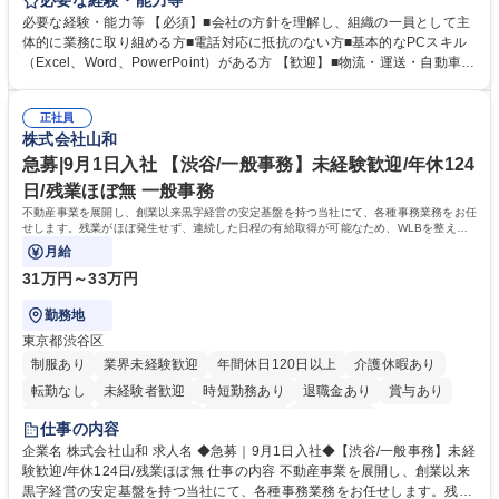
必要な経験・能力等
ンスし、次のお客様にお貸し出しするための拠点 【具体的には】■整備工
必要な経験・能力等 【必須】■会社の方針を理解し、組織の一員として主
場への整備発注・入出庫調整、社内各部署との連携・調整■車両の入出庫
体的に業務に取り組める方■電話対応に抵抗のない方■基本的なPCスキル
スケジュール管理■返却車両の整備に関する調査・進捗管理等※弊社事業
（Excel、Word、PowerPoint）がある方 【歓迎】■物流・運送・自動車・
理念である「日本の物流を守り抜く」ために重要な役割を担い、社会イン
輸送機器業界での勤務経験をお持ちの方 【身につくスキル】■高度な調
フラを支える責任とやりがいを実感できます。 ※勤務地は東京本社（六本
整・交渉力：社内外との調整により高度な調整・交渉力が養われます。■
木ヒルズ）になります。 ※毎週土日しっかり休める週休2日制です。 募集
正社員
コストマネジメント能力：整備工場からの修理費の見積もりを精査し、無
株式会社山和
職種 【本社車両管理】土日祝休み/六本木ヒルズ勤務/働きやすさ◎
駄なコストを見極めるため、経営的視点での数字感覚が身につきます。■
期日・進捗管理能力：リース開始日や車検のタイミング等を管理し調整す
急募|9月1日入社 【渋谷/一般事務】未経験歓迎/年休124
る力が身に付きます。 学歴・資格 学歴：大学院 大学 語学力： 資格：
日/残業ほぼ無 一般事務
不動産事業を展開し、創業以来黒字経営の安定基盤を持つ当社にて、各種事務業務をお任
せします。残業がほぼ発生せず、連続した日程の有給取得が可能なため、WLBを整えた
い方にお勧めの環境です！
月給
31万円～33万円
勤務地
東京都渋谷区
制服あり
業界未経験歓迎
年間休日120日以上
介護休暇あり
転勤なし
未経験者歓迎
時短勤務あり
退職金あり
賞与あり
育休あり
完全週休2日制
交通費支給
土日祝休み
仕事の内容
企業名 株式会社山和 求人名 ◆急募｜9月1日入社◆【渋谷/一般事務】未経
験歓迎/年休124日/残業ほぼ無 仕事の内容 不動産事業を展開し、創業以来
黒字経営の安定基盤を持つ当社にて、各種事務業務をお任せします。残業