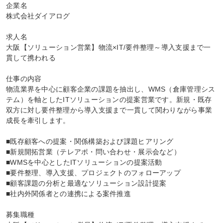
企業名

株式会社ダイアログ

求人名

大阪【ソリューション営業】物流×IT/要件整理～導入支援まで一
貫して携われる

仕事の内容

物流業界を中心に顧客企業の課題を抽出し、WMS（倉庫管理シス
テム）を軸としたITソリューションの提案営業です。新規・既存
双方に対し要件整理から導入支援まで一貫して関わりながら事業
成長を牽引します。

■既存顧客への提案・関係構築および課題ヒアリング

■新規開拓営業（テレアポ・問い合わせ・展示会など）

■WMSを中心としたITソリューションの提案活動

■要件整理、導入支援、プロジェクトのフォローアップ

■顧客課題の分析と最適なソリューション設計提案

■社内外関係者との連携による案件推進

募集職種
