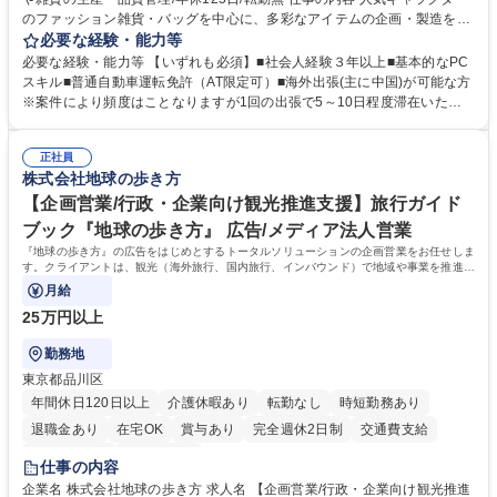
のファッション雑貨・バッグを中心に、多彩なアイテムの企画・製造を手
掛ける当社にて、自社企画・開発商品の生産管理・品質管理を担当。『か
必要な経験・能力等
わいい』を届けるやりがいのあるポジションです。 有名ブランドやキャラ
必要な経験・能力等 【いずれも必須】■社会人経験３年以上■基本的なPC
クターライセンスを活用した商品の企画・開発・販売を行っています。企
スキル■普通自動車運転免許（AT限定可）■海外出張(主に中国)が可能な方
画段階から納品まで、商品の製造に関わる全てのプロセスにおいて、生産
※案件により頻度はことなりますが1回の出張で5～10日程度滞在いただ
管理及び品質管理を担当。仕様書の作成、生産スケジュールの組立て、工
く予定です。 【歓迎】■英語もしくは中国語に抵抗のない方■雑貨品など
場へ見積依頼・価格交渉、サンプルの品質確認や検査の手配、ライセンス
の生産管理業務の経験 ≪求める人物像≫ ・製品の検品業務などあるた
元様とのやり取り、輸入関連の書類の管理、国内倉庫での品質チェック、
正社員
め、『コツコツと実直に取り組める方』 ・工場やライセンス元を含む社内
株式会社地球の歩き方
工場開拓などがございます。 募集職種 【生産管理】キャラクターバック
外関係者と友好なコミュニケーションが取れる方 ※折衝は営業担当がメイ
や雑貨の生産・品質管理/年休125日/転勤無
ンで行います。 学歴・資格 学歴：大学院 大学 高専 短大 専修学校 高校 語
【企画営業/行政・企業向け観光推進支援】旅行ガイド
学力： 資格：
ブック『地球の歩き方』 広告/メディア法人営業
『地球の歩き方』の広告をはじめとするトータルソリューションの企画営業をお任せしま
す。クライアントは、観光（海外旅行、国内旅行、インバウンド）で地域や事業を推進し
たい国内外の行政や企業です。
月給
25万円以上
勤務地
東京都品川区
年間休日120日以上
介護休暇あり
転勤なし
時短勤務あり
退職金あり
在宅OK
賞与あり
完全週休2日制
交通費支給
駅近5分以内
土日祝休み
仕事の内容
企業名 株式会社地球の歩き方 求人名 【企画営業/行政・企業向け観光推進