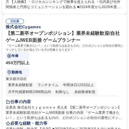
ポジションで一定期間ご活躍頂いた後、本人の適性及び将来のキャリアを
方 【人物像】・ロジカルシンキングで物事を捉えられる ・社内及び社外
鑑みてジョブローテーションを行います。 【育成】OJTでの現場育成や研
関係者と円滑なコミュニケーションを図れる ■2024年度から2026年度ま
修カリキュラムを通じて、Daigasグループの業務で必要となる知識につい
での3ヵ年を対象とする「Daigasグループ中期経営計画2026」を策定しま
て学んでいただきます。 募集職種 【第二新卒】事務系総合職 #関西を代
した。https://www.osakagas.co.jp/company/press/pr2024/1777576_564
表するインフラ企業 #ポテンシャル採用
正社員
72.html ■エネルギーセキュリティの不安定化や気候変動による自然災害の
株式会社Cygames
甚大化など、これまで以上に社会課題解決の重要性が高まっています。
「未来の日常」の創造に向けて持続可能な社会の実現に貢献してまいりま
【第二新卒オープンポジション】業界未経験歓迎/自社
す。 学歴・資格 学歴：大学院 大学 語学力： 資格：
ゲーム/WEB面接 ゲームプランナー
「ゲーム業界で働きたい！」という気持ちはあるものの、どのポジションが自分の適性に
マッチしているか悩んでいる方が対象となります！
年俸
450万円以上
勤務地
東京都渋谷区
業界未経験歓迎
ランチタイム
年間休日120日以上
月平均残業時間20時間以内
転勤なし
未経験者歓迎
住宅手当あり
経験者歓迎
完全週休2日制
インセンティブあり
仕事の内容
交通費支給
土日祝休み
服装自由
昼食補助あり
第二新卒歓迎
企業名 株式会社Ｃｙｇａｍｅｓ 求人名 【第二新卒オープンポジション】
業界未経験歓迎/自社ゲーム/WEB面接 仕事の内容 「ゲーム業界で働きた
食事補助あり
い！」という気持ちはあるものの、どのポジションが自分の適性にマッチ
しているか悩んでいる方が対象となります！ 総合職（プランナー/データ
必要な経験・能力等
アナリストなど）、技術職（開発エンジニ ア/インフラエンジニアな