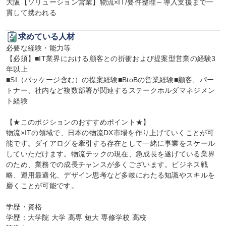
大阪【ソリューション営業】物流×IT/要件整理～導入支援まで一
貫して携われる
求めている人材
必要な経験・能力等

【必須】■IT業界における顧客との折衝および提案型営業の経験3
年以上

■SI（パッケージ含む）の提案経験■BtoBの営業経験■顧客、パー
トナー、社内など複数部署が関連するステークホルダマネジメン
ト経験

【★このポジションのおすすめポイント★】

物流×ITの領域で、日本の物流DX市場を作り上げていくことが可
能です。ダイアログを牽引する存在として一緒に事業をスケール
していただけます。物流テックの現在、急成長を遂げている業界
のため、業務での成長チャンスが多くございます。ビジネス戦
略、運用最適化、デザイン思考など多岐にわたる知識やスキルを
磨くことが可能です。

学歴・資格

学歴：大学院 大学 高専 短大 専修学校 高校
