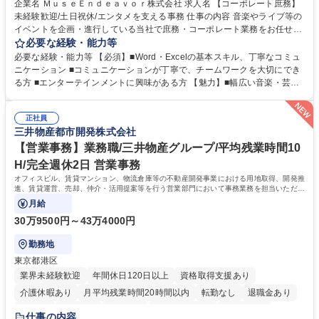
企業名 ＭｕｓｅＥｎｄｅａｖｏｒ株式会社 求人名 【コーポレート庶務】
未経験歓迎/土日祝休/エンタメを支える事務 仕事の内容 音楽やライブ等の
イベントを企画・進行している当社で庶務・コーポレート業務をお任せし
ます。幅広い音楽・芸能業務のインフラとなる社内業務全般をサポート
必要な経験・能力等
し、チームの円滑な運営を支えていただきます。 ■社内の庶務・一般事務
必要な経験・能力等 【必須】■Word・Excelの基本スキル、丁寧なコミュ
全般、書類整理、備品管理・発注 ■郵便物の仕分け、来客・電話対応、社
ニケーション ■コミュニケーションが丁寧で、チームワークを大切にでき
内環境の維持サポート ■経理や人事/採用の外注事業者とのやりとり・プロ
る方 ■エンターテインメントに興味がある方 【魅力】■幅広い音楽・芸能
セスの推進 ★外注連携など幅広い業務に携わるため、事務スキルだけでな
ビジネスを展開する企業のインフラを支えるため、エンタメ業界の裏側を
く 進行管理能力や調整力など、市場価値の高いキャリアアップが可能で
体感しながら、社会貢献性の高い業務に携わることができます。■単なる
す。 ※業務の変更範囲：会社の定める業務※ 募集職種 【コーポレート庶
正社員
ルーティンワークに留まらず、外注事業者との連携や業務プロセスの推進
三井物産都市開発株式会社
務】未経験歓迎/土日祝休/エンタメを支える事務
など、自らの裁量で組織の仕組みづくりに関われるやりがいがあります。
■土日祝休みで、プライベートと両立しながら専門スキルを磨ける環境で
【営業事務】業務職/三井物産グループ/平均残業時間10
す。 学歴・資格 学歴：大学院 大学 高専 短大 専修学校 高校 語学力： 資
H/完全週休2日 営業事務
格：
オフィスビル、賃貸マンション、物流倉庫等の不動産開発事業における用地取得、開発推
進、賃貸運営、売却、仲介・活用提案等を行う営業部門において事務業務を担当いただき
ます。
月給
30万9500円～43万4000円
勤務地
東京都港区
業界未経験歓迎
年間休日120日以上
資格取得支援あり
介護休暇あり
月平均残業時間20時間以内
転勤なし
退職金あり
在宅OK
賞与あり
育休あり
完全週休2日制
交通費支給
仕事の内容