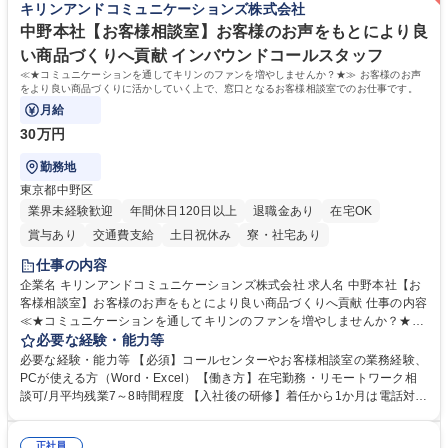
キリンアンドコミュニケーションズ株式会社
務・人事】未経験歓迎/日立グループ/組織運営を支えるゼネラリストを目
■衛生管理者の資格をお持ちの方 学歴・資格 学歴：大学院 大学 高専 短大
指す
専修学校 高校 語学力： 資格：
中野本社【お客様相談室】お客様のお声をもとにより良
い商品づくりへ貢献 インバウンドコールスタッフ
≪★コミュニケーションを通してキリンのファンを増やしませんか？★≫ お客様のお声
をより良い商品づくりに活かしていく上で、窓口となるお客様相談室でのお仕事です。
月給
30万円
勤務地
東京都中野区
業界未経験歓迎
年間休日120日以上
退職金あり
在宅OK
賞与あり
交通費支給
土日祝休み
寮・社宅あり
仕事の内容
企業名 キリンアンドコミュニケーションズ株式会社 求人名 中野本社【お
客様相談室】お客様のお声をもとにより良い商品づくりへ貢献 仕事の内容
≪★コミュニケーションを通してキリンのファンを増やしませんか？★≫
お客様のお声をより良い商品づくりに活かしていく上で、窓口となるお客
必要な経験・能力等
様相談室でのお仕事です。 日々お客様からいただくキリングループへのご
必要な経験・能力等 【必須】コールセンターやお客様相談室の業務経験、
意見を、企業活動に活かしています。お客様からの声に迅速かつ誠意をも
PCが使える方（Word・Excel）【働き方】在宅勤務・リモートワーク相
って対応、情報提供するとともにグループ内活動に反映しています。 【具
談可/月平均残業7～8時間程度 【入社後の研修】着任から1か月は電話対応
体的には】電話応対、メール、お手紙対応、ご指摘品調査報告書作成、有
のOJTを中心に実施し、電話対応に慣れた段階でメール・手紙のOJTを実
人チャットボット対応など。 【1日の対応件数】■電話：月間一人当たり
施する予定です。独り立ち以降もしっかりフォローする体制を整えていま
平均100件前後■メール・手紙：同上40件前後 募集職種 中野本社【お客様
正社員