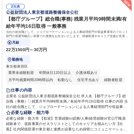
は部内のOJTを中心に、あなたの経験に合わせて不足している部分はいつ
ます。定型業務に留まらず、社内規定や人事制度の改定など会社のコア業
でも質問・相談できる環境が整っているため、安心して成長できます。 募
正社員
務に挑戦できるため、自身の成長と組織への貢献度をダイレクトに実感で
公益財団法人東京都道路整備保全公社
集職種 【森ビルG】人事・総務◆賞与5ヶ月◆年休120日◆残業少なめ◆
きます。 残業少なめ、週1日リモート可など、ワークライフバランスを保
リモート可
ち長期活躍できる環境です。 「これまでの幅広い経験を活かし、長期的な
【都庁グループ】総合職(事務) 残業月平均9時間未満/有
キャリアを築きたい」という前向きな意欲と挑戦を全力で応援します。 学
給年平均16日取得 一般事務
歴・資格 学歴：大学院 大学 高専 短大 専修学校 高校 語学力： 資格：日商
当社の総合職として、ジョブローテーションによる人事経理部門や収益事業等のフロント
簿記検定1級 日商簿記検定2級 日商簿記検定3級
部門の部署等幅広い部署での業務をお任せいたします。研修制度やキャリア支援が充実し
ております！ ※下記業務詳細
月給
22万1500円～30万円
勤務地
東京都新宿区
業界未経験歓迎
年間休日120日以上
介護休暇あり
月平均残業時間20時間以内
転勤なし
住宅手当あり
経験者歓迎
研修あり
退職金あり
賞与あり
完全週休2日制
交通費支給
仕事の内容
駅近5分以内
資格取得手当あり
食事補助あり
企業名 公益財団法人東京都道路整備保全公社 求人名 【都庁グループ】総
合職（事務）◇残業月平均9時間未満／有給年平均16日取得 仕事の内容 当
社の総合職として、ジョブローテーションによる人事経理部門や収益事業
等のフロント部門の部署等幅広い部署での業務をお任せいたします。研修
必要な経験・能力等
制度やキャリア支援が充実しております！ ※下記業務詳細 【業務詳細】■
必要な経験・能力等 【歓迎】営業経験or総務/人事/経理経験or官公庁職員
管理部門：広報、人事、経理など当公社の運営に係る管理業務 ■収益部
経験者で、道路事業のゼネラリストとしてのキャリアを積みたい方【社
門：駐車場の新規開拓、管理運営、新宿駅西口広場の「イベントコーナ
風】社内関係部署や東京都と連携が必要なため綿密にコミュニケーション
ー」などの管理運営 ■道路部門：整備の急がれる骨格幹線道路や木造住宅