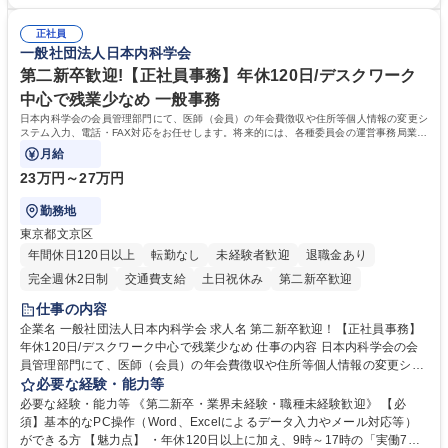
を図っています。 【業務の魅力】■幅広く携われる：総合職（事務）で
密集地域の特定整備路線の用地取得、道路に関する普及啓発事業、都内の
は、駐車場の管理運営や道路用地の取得、公益財団法人の中枢を担う管理
道路施設や道路工事現場の見学ツアー事業 ※入社後は上記いずれかの部門
正社員
部門など多岐に渡る業務を経験できます。 ■様々なプロジェクト：駐車場
一般社団法人日本内科学会
へ配属。※業務内容変更の範囲：会社の定める業務 募集職種 【都庁グル
事業の他、新宿駅西口広場内に設置された照明を兼ねた広告「ブライトサ
ープ】総合職（事務）◇残業月平均9時間未満／有給年平均16日取得
イン」の管理運営を行うなど、事業収益を生み出す活動を積極的に行って
第二新卒歓迎!【正社員事務】年休120日/デスクワーク
います。 学歴・資格 学歴：大学院 大学 高専 短大 専修学校 高校 語学力：
中心で残業少なめ 一般事務
資格：
日本内科学会の会員管理部門にて、医師（会員）の年会費徴収や住所等個人情報の変更シ
ステム入力、電話・FAX対応をお任せします。将来的には、各種委員会の運営事務局業務
などにも幅広く携わっていただきます。
月給
23万円～27万円
勤務地
東京都文京区
年間休日120日以上
転勤なし
未経験者歓迎
退職金あり
完全週休2日制
交通費支給
土日祝休み
第二新卒歓迎
仕事の内容
企業名 一般社団法人日本内科学会 求人名 第二新卒歓迎！【正社員事務】
年休120日/デスクワーク中心で残業少なめ 仕事の内容 日本内科学会の会
員管理部門にて、医師（会員）の年会費徴収や住所等個人情報の変更シス
テム入力、電話・FAX対応をお任せします。将来的には、各種委員会の運
必要な経験・能力等
営事務局業務などにも幅広く携わっていただきます。 【会員管理・データ
必要な経験・能力等 《第二新卒・業界未経験・職種未経験歓迎》 【必
入力業務】 ・医師（会員）の住所変更、個人情報のシステム登録・更新
須】基本的なPC操作（Word、Excelによるデータ入力やメール対応等）
・年会費の徴収管理や入金データの照合確認 【問い合わせ対応】 ・会員
ができる方 【魅力点】 ・年休120日以上に加え、9時～17時の「実働7時