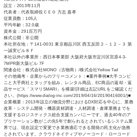
設立：2013年11月

代表者：代表取締役ＣＥＯ 方志 嘉孝

従業員数：105人

平均年齢：32.0歳

資本金：291百万円

株式公開：非公開

本社所在地：〒141-0031 東京都品川区 西五反田２－１２－３ 第
一誠実ビル８Ｆ

本社以外の事業所：西日本事業部 大阪府大阪市淀川区宮原4-3-
7MPR新大阪ビル 7F

関連会社：株式会社MONO（古物商）/株式会社Yellow Tail

その他備考・企業からのフリーコメント：■案件事例■大手コンビ
ニと大手商社とタッグを組み、レンタル商品、EC商品の返却・返
品サービス「スマリSMARI」を構築!詳細は左記URLをご確認くだ
さい。(https://www.dialog-inc.com/2019/04/16/20190416001/)■
企業概要：2013年設立の物流分野におけるDX対応を中心に、業務
改革・システム開発・機器資材調達・人材調達・倉庫業務までを
支援するロジスティクス総合支援カンパニーです。過去40年のア
プリケーション数がこの先5年で創られるとされているシステム業
界では、現在設定で変更でき業務適応できる開発の民主化が急務
とされています。クラウドネイティブやノーコード・ローコード