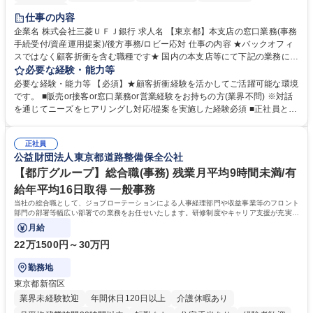
土日祝休み
仕事の内容
企業名 株式会社三菱ＵＦＪ銀行 求人名 【東京都】本支店の窓口業務(事務
手続受付/資産運用提案)/後方事務/ロビー応対 仕事の内容 ★バックオフィ
スではなく顧客折衝を含む職種です★ 国内の本支店等にて下記の業務に従
事していただきます。 ■窓口/後方/ロビーにて事務手続等の受付・オペレ
必要な経験・能力等
ーション、お客様対応 ■窓口にて、ご来店された個人のお客様に対して金
必要な経験・能力等 【必須】★顧客折衝経験を活かしてご活躍可能な環境
融商品のご提案 ■効率的な事務運用の検討・構築等 ≪業務紹介：ご応募前
です。 ■販売or接客or窓口業務or営業経験をお持ちの方(業界不問) ※対話
に必ずご覧ください≫ ※記事 https://www.mysite.bk.mufg.jp/career/circle/
を通じてニーズをヒアリングし対応/提案を実施した経験必須 ■正社員とし
article17/ ※動画 https://youtu.be/H-S7HaJqqbg 募集職種 【東京都】本支
ての就業経験1年以上 【歓迎】■金融業界での就業経験■銀行での預金為替
店の窓口業務(事務手続受付/資産運用提案)/後方事務/ロビー応対
事務経験 ■金融商品の提案・販売経験 ≪魅力≫研修やOJT環境が整ってい
正社員
るので安心して入行いただけます。 幅広いキャリアの選択肢があり、公募
公益財団法人東京都道路整備保全公社
や社内副業等を活用し、 一人ひとりが挑戦できるカルチャーが浸透してい
ます。 学歴・資格 学歴：大学院 大学 高専 短大 専修学校 高校 語学力：
【都庁グループ】総合職(事務) 残業月平均9時間未満/有
資格：
給年平均16日取得 一般事務
当社の総合職として、ジョブローテーションによる人事経理部門や収益事業等のフロント
部門の部署等幅広い部署での業務をお任せいたします。研修制度やキャリア支援が充実し
ております！ ※下記業務詳細
月給
22万1500円～30万円
勤務地
東京都新宿区
業界未経験歓迎
年間休日120日以上
介護休暇あり