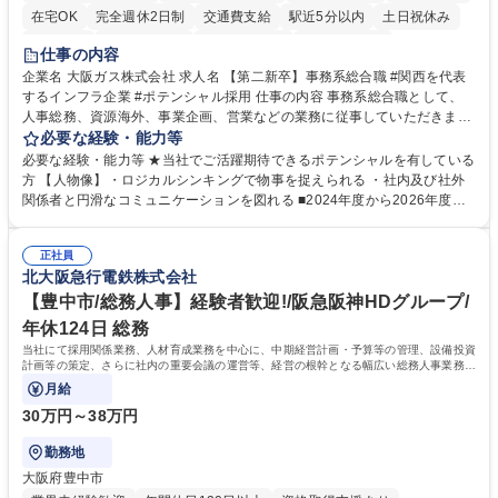
在宅OK
完全週休2日制
交通費支給
駅近5分以内
土日祝休み
服装自由
第二新卒歓迎
寮・社宅あり
食事補助あり
仕事の内容
企業名 大阪ガス株式会社 求人名 【第二新卒】事務系総合職 #関西を代表
するインフラ企業 #ポテンシャル採用 仕事の内容 事務系総合職として、
人事総務、資源海外、事業企画、営業などの業務に従事していただきま
す。 【業務内容の一例】■所属事業部の勤労業務 ■海外に関係する各種業
必要な経験・能力等
務 ■営業部門の企画スタッフ、ルート営業 【キャリアパス】入社後の配属
必要な経験・能力等 ★当社でご活躍期待できるポテンシャルを有している
ポジションで一定期間ご活躍頂いた後、本人の適性及び将来のキャリアを
方 【人物像】・ロジカルシンキングで物事を捉えられる ・社内及び社外
鑑みてジョブローテーションを行います。 【育成】OJTでの現場育成や研
関係者と円滑なコミュニケーションを図れる ■2024年度から2026年度ま
修カリキュラムを通じて、Daigasグループの業務で必要となる知識につい
での3ヵ年を対象とする「Daigasグループ中期経営計画2026」を策定しま
て学んでいただきます。 募集職種 【第二新卒】事務系総合職 #関西を代
した。https://www.osakagas.co.jp/company/press/pr2024/1777576_564
表するインフラ企業 #ポテンシャル採用
正社員
72.html ■エネルギーセキュリティの不安定化や気候変動による自然災害の
北大阪急行電鉄株式会社
甚大化など、これまで以上に社会課題解決の重要性が高まっています。
「未来の日常」の創造に向けて持続可能な社会の実現に貢献してまいりま
【豊中市/総務人事】経験者歓迎!/阪急阪神HDグループ/
す。 学歴・資格 学歴：大学院 大学 語学力： 資格：
年休124日 総務
当社にて採用関係業務、人材育成業務を中心に、中期経営計画・予算等の管理、設備投資
計画等の策定、さらに社内の重要会議の運営等、経営の根幹となる幅広い総務人事業務全
般を担当していただきます。
月給
30万円～38万円
勤務地
大阪府豊中市