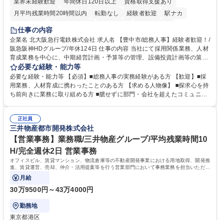
業界未経験歓迎
年間休日120日以上
資格取得支援あり
月平均残業時間20時間以内
転勤なし
経験者歓迎
駅ナカ
退職金あり
完全週休2日制
交通費支給
駅近5分以内
仕事の内容
土日祝休み
服装自由
昼食補助あり
食事補助あり
企業名 北大阪急行電鉄株式会社 求人名 【豊中市/総務人事】経験者歓迎！/
阪急阪神HDグループ/年休124日 仕事の内容 当社にて採用関係業務、人材
育成業務を中心に、中期経営計画・予算等の管理、設備投資計画等の策
定、さらに社内の重要会議の運営等、経営の根幹となる幅広い総務人事業
必要な経験・能力等
務全般を担当していただきます。 【主な業務内容】 ■採用関係業務および
必要な経験・能力等 【必須】■総務人事の実務経験がある方 【歓迎】■採
人材育成(社員研修)業務の推進 ■中期経営計画および予算等の管理 ■設備
用業務、人材育成に携わったことのある方 【求める人物像】 ■探求心を持
投資計画等の策定 ■社内の重要会議の運営 ■その他総務人事業務全般 【入
ち前向きに業務に取り組める方 ■臆せずに部門・会社を超えたコミュニケ
社後】入社後は採用や育成をメインに担当し将来的には経営根幹に関わる
ーションの取れる方 ■自分で考えて行動のできる方 ■第二の創業期を迎え
総務人事業務全般へ幅広く従事していただきます。 募集職種 【豊中市/総
る当社で組織の次代を担うネクスト人材として長期的に成長したい方 ■周
務人事】経験者歓迎！/阪急阪神HDグループ/年休124日
正社員
囲のメンバーと協調しつつ主体性を持って能動的に業務を推進できる方 学
三井物産都市開発株式会社
歴・資格 学歴：大学院 大学 高専 短大 専修学校 高校 語学力： 資格：
【営業事務】業務職/三井物産グループ/平均残業時間10
H/完全週休2日 営業事務
オフィスビル、賃貸マンション、物流倉庫等の不動産開発事業における用地取得、開発推
進、賃貸運営、売却、仲介・活用提案等を行う営業部門において事務業務を担当いただき
ます。
月給
30万9500円～43万4000円
勤務地
東京都港区