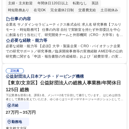
主婦・主夫歓迎
年間休日120日以上
転勤なし
英語
時短勤務あり
在宅OK
完全週休2日制
交通費支給
土日祝休み
仕事の内容
企業名 サノダインセラピューティクス株式会社 求人名 研究事務【フルリ
モート・時短勤務可】 仕事の内容 自社で実験室を持たず外部委託を中心
に創薬を行う当社にて、研究開発チームと外部機関（CRO・大学等）をつ
なぐハブとして、契約・発注・予算管理などの研究事務全般をお任せしま
必要な経験・能力等
す。 ■見積取得、発注、検収、請求処理等の事務手続き ■委託先との定例
必要な経験・能力等 【必須】大学・製薬企業・CRO・バイオテック企業
会議の調整・アジェンダ準備・議事録作成 ■研究報告書、試験関連資料、
での研究サポート／研究事務／臨床開発事務等の実務経験 AMED等の公的
SOP等の整備・版管理・保管 ■研究開発の進捗・タイムライン・予算執行
研究費に関する「申請・報告書類の作成補助」および「経費管理」の実務
管理サポート ■AMED等公的研究費の申請・報告書類作成補助および経費
経験 【尚可】 ■URA経験または産学連携・研究費管理の経験 ■AMED等の
管理 ■社内外関係者との連絡調整・その他研究開発に関わる総務・庶務 募
公的研究費の申請・執行管理経験 ■英語での文書読解・メール対応力 【働
集職種 研究事務【フルリモート・時短勤務可】
正社員
き方について】フルリモートやハイブリッド勤務、時短勤務など個々のラ
公益財団法人日本アンチ・ドーピング機構
イフスタイルに応じた柔軟な働き方が可能です。育児や介護との両立も応
【東京/文京区】公益財団法人の総務人事業務/年間休日
援します。 学歴・資格 学歴：大学院 大学 語学力： 資格：
125日 総務
下記業務を部長1名、課長1名、メンバー2名で分担して遂行しています。 はじめは担当
者として業務を覚えていただき、ゆくゆくはリーダーやマネージャーポジションとして活
躍いただくことを期待しています。
月給
27万円～35万円
勤務地
東京都文京区