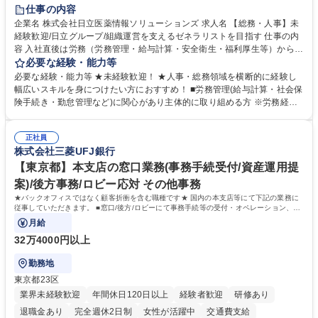
住宅手当あり
時短勤務あり
退職金あり
在宅OK
賞与あり
仕事の内容
育休あり
完全週休2日制
交通費支給
土日祝休み
寮・社宅あり
企業名 株式会社日立医薬情報ソリューションズ 求人名 【総務・人事】未
経験歓迎/日立グループ/組織運営を支えるゼネラリストを目指す 仕事の内
容 入社直後は労務（労務管理・給与計算・安全衛生・福利厚生等）からお
任せいたします。将来は総務・採用・教育業務へ守備範囲を広げ、組織運
必要な経験・能力等
営を支えるゼネラリストをめざせます。 ・初期業務：労働時間管理、給与
必要な経験・能力等 ★未経験歓迎！ ★人事・総務領域を横断的に経験し
計算、社会保険対応、福利厚生管理、安全衛生、健康経営推進等をお任せ
幅広いスキルを身につけたい方におすすめ！ ■労務管理(給与計算・社会保
します。ご経験に応じて、休職者管理など、幅広く経験を積んでいただき
険手続き・勤怠管理など)に関心があり主体的に取り組める方 ※労務経験
ます。 ・将来的な広がり：総務・採用・教育・税務対応・経営企画等。
者は早期にご活躍いただけます。 ■チームで仕事を推進できる方■将来は
★メンバーがマンツーマンで丁寧に教えるため、ご経験が浅くても安心！
マネジメント職として活躍したい 【尚可】■人事、労務、採用、教育業務
幅広く経験を積みたい意欲がある方に最適な環境です。 募集職種 【総
正社員
のご経験 ■労務管理（給与計算・社会保険手続き・勤怠管理など）の経験
株式会社三菱UFJ銀行
務・人事】未経験歓迎/日立グループ/組織運営を支えるゼネラリストを目
■衛生管理者の資格をお持ちの方 学歴・資格 学歴：大学院 大学 高専 短大
指す
専修学校 高校 語学力： 資格：
【東京都】本支店の窓口業務(事務手続受付/資産運用提
案)/後方事務/ロビー応対 その他事務
★バックオフィスではなく顧客折衝を含む職種です★ 国内の本支店等にて下記の業務に
従事していただきます。 ■窓口/後方/ロビーにて事務手続等の受付・オペレーション、お
客様対応
月給
32万4000円以上
勤務地
東京都23区
業界未経験歓迎
年間休日120日以上
経験者歓迎
研修あり
退職金あり
完全週休2日制
女性が活躍中
交通費支給