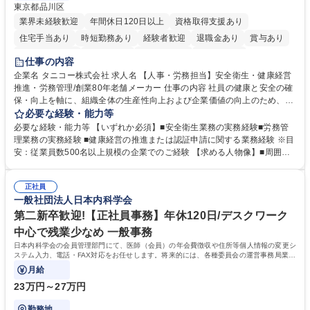
東京都品川区
業界未経験歓迎
年間休日120日以上
資格取得支援あり
住宅手当あり
時短勤務あり
経験者歓迎
退職金あり
賞与あり
完全週休2日制
交通費支給
駅近5分以内
土日祝休み
仕事の内容
寮・社宅あり
企業名 タニコー株式会社 求人名 【人事・労務担当】安全衛生・健康経営
推進・労務管理/創業80年老舗メーカー 仕事の内容 社員の健康と安全の確
保・向上を軸に、組織全体の生産性向上および企業価値の向上のため、経
営層と密接に連携しながら、定型業務にとどまらず、制度設計や施策立案
必要な経験・能力等
などの上流工程から関与していただきます。 【主な業務内容】■安全衛生
必要な経験・能力等 【いずれか必須】■安全衛生業務の実務経験■労務管
業務（ストレスチェック、健康診断の運用、産業医との連携 など）■健康
理業務の実務経験 ■健康経営の推進または認証申請に関する業務経験 ※目
経営認証取得に向けた企画・推進■労務管理（労働時間の分析、労働環境
安：従業員数500名以上規模の企業でのご経験 【求める人物像】■周囲
の改善）■規程改定、制度設計、業務改善の推進■労働基準監督署対応、団
（社員・経営層）と円滑にコミュニケーションを図れる方■労務課題に対
体交渉対応 など 【採用背景】現在組織変革期の為、労務領域から組織力
し、迅速かつ的確に対応できる問題解決力をお持ちの方■チームおよび他
を底上げすべく、ともにご活躍いただける方の増員募集となります。 募集
正社員
部門と連携しながら業務を推進できる方■Excelや労務管理システムの実務
一般社団法人日本内科学会
職種 【人事・労務担当】安全衛生・健康経営推進・労務管理/創業80年老
使用経験をお持ちの方 学歴・資格 学歴：大学院 大学 高専 短大 専修学校
舗メーカー
高校 語学力： 資格：
第二新卒歓迎!【正社員事務】年休120日/デスクワーク
中心で残業少なめ 一般事務
日本内科学会の会員管理部門にて、医師（会員）の年会費徴収や住所等個人情報の変更シ
ステム入力、電話・FAX対応をお任せします。将来的には、各種委員会の運営事務局業務
などにも幅広く携わっていただきます。
月給
23万円～27万円
勤務地