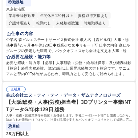
勤務地
東京都港区
業界未経験歓迎
年間休日120日以上
資格取得支援あり
介護休暇あり
転勤なし
未経験者歓迎
時短勤務あり
経験者歓迎
退職金あり
在宅OK
賞与あり
育休あり
仕事の内容
完全週休2日制
交通費支給
長期歓迎
駅近5分以内
土日祝休み
企業名 森ビルエステートサービス株式会社 求人名 【森ビルG】人事・総
務◆賞与5ヶ月◆年休120日◆残業少なめ◆リモート可 仕事の内容 森ビル
グループの安定した環境で、バックオフィスから会社を支える人事・総務
をお任せします。 労務と総務の業務をバランスよく担当し、ゆくゆくは制
必要な経験・能力等
度改定などのコア業務にも挑戦できる、やりがいある環境です。 ■勤怠管
必要な経験・能力等 【必須】人事経験（労務・給与社保等）及び総務経験
理、給与計算、社会保険手続き、年末調整等の労務管理全般 ■入退社手続
【歓迎】経理実務経験、簿記3級以上 業界未経験の方も歓迎です。マニュ
き、社内規定の改定や人事制度改定などのコア業務 ■社内イベントの企画
アルと部内OJT体制があるため、即戦力として安心して始められます。
運営やその他総務業務全般 ※労務と総務を1：1の割合でお任せ。 入社後
【魅力・やりがい】森ビルGの安定基盤で労務から総務まで幅広く携われ
は部内のOJTを中心に、あなたの経験に合わせて不足している部分はいつ
ます。定型業務に留まらず、社内規定や人事制度の改定など会社のコア業
でも質問・相談できる環境が整っているため、安心して成長できます。 募
正社員
務に挑戦できるため、自身の成長と組織への貢献度をダイレクトに実感で
株式会社エヌ・ティ・ティ・データ・ザムテクノロジーズ
集職種 【森ビルG】人事・総務◆賞与5ヶ月◆年休120日◆残業少なめ◆
きます。 残業少なめ、週1日リモート可など、ワークライフバランスを保
リモート可
ち長期活躍できる環境です。 「これまでの幅広い経験を活かし、長期的な
【大阪/総務・人事(労務)担当者】3Dプリンター事業/NT
キャリアを築きたい」という前向きな意欲と挑戦を全力で応援します。 学
TデータG/年休129日 総務
歴・資格 学歴：大学院 大学 高専 短大 専修学校 高校 語学力： 資格：日商
人事・総務・庶務業務等を幅広くお任せします。本社コーポレート部門と連携しながら、
簿記検定1級 日商簿記検定2級 日商簿記検定3級
決められた業務だけではなく、社員や現場を支えるバックオフィス担当として状況に応じ
て柔軟に対応いただくことを期待します。
月給
28万円以上