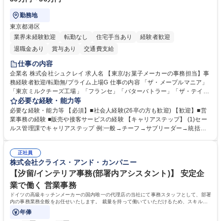
勤務地
東京都港区
業界未経験歓迎
転勤なし
住宅手当あり
経験者歓迎
退職金あり
賞与あり
交通費支給
仕事の内容
企業名 株式会社シュクレイ 求人名 【東京/お菓子メーカーの事務担当】事
務経験者歓迎/転勤無/プライム上場G 仕事の内容 「ザ・メープルマニア」
「東京ミルクチーズ工場」「フランセ」「バターバトラー」「ザ・テイラ
ー」「DROOLY」等のブランドを多数展開する当社にて、オリジナル菓子
必要な経験・能力等
ブランド商品の事務業務をお任せいたします。 【具体的な業務内容】 ■店
必要な経験・能力等 【必須】■社会人経験(26卒の方も歓迎) 【歓迎】■営
舗からの発注受付/PC入力業務 ■受電対応(社内/社外) ■商品のマスター登
業事務の経験 ■販売や接客サービスの経験 【キャリアステップ】 (1)セー
録 ■日々の売上抽出・報告 ■提携企業への書類送付業務 ■契約書管理業務
ルス管理課でキャリアステップ 例:一般→チーフ→サブリーダー→統括リ
■ホームページへの問い合わせ対応 など 募集職種 【東京/お菓子メーカー
ーダー→マネージャー (2)他ポジションへのキャリアも可能 ※過去、未経
の事務担当】事務経験者歓迎/転勤無/プライム上場G
験で経営管理部内で経理へ異動した方もいらっしゃいます。年3回の面談
正社員
や個別面談を通してご自身のキャリアと向き合っていただき、会社として
株式会社クライス・アンド・カンパニー
もバックアップしていきます。 学歴・資格 学歴：大学院 大学 高専 短大
専修学校 高校 語学力： 資格：
【汐留/インテリア事務(部署内アシスタント)】 安定企
業で働く 営業事務
ドイツの高級キッチンメーカーの国内唯一の代理店の当社にて事務スタッフとして、部署
内の事務業務全般をお任せいたします。 裁量を持って働いていただけるため、スキルア
ップも可能です。
年俸