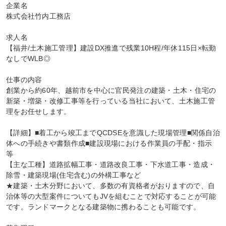
企業名

株式会社竹内工務店

求人名

【福井/土木施工管理】建設DX推進で残業10H程/年休115日×転勤
なしでWLB◎

仕事の内容

創業から約60年、越前市を中心に官民発注の建築・土木・住宅の
新築・増築・改修工事等を行っている当社において、土木施工管
理をお任せします。

【詳細】■着工から竣工までQCDSEを意識した現場管理■関係自治
体への手続きや書類作成■建設現場における作業員の手配・指示 
等

【主な工種】道路拡幅工事・道路改良工事・下水道工事・造成・
除雪・建築現場(住宅含む)の外構工事など

★建築・土木分野において、多数の有資格者がおりますので、自
治体等の大型案件についてもJVを組むことで対応することが可能
です。ランドマークとなる建築物に携わることも可能です。
