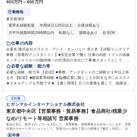
400万円～600万円
勤務地
東京都港区
業界未経験歓迎
年間休日120日以上
介護休暇あり
月平均残業時間20時間以内
転勤なし
退職金あり
在宅OK
育休あり
完全週休2日制
インセンティブあり
交通費支給
仕事の内容
駅近5分以内
土日祝休み
企業名 株式会社クライス・アンド・カンパニー 求人名 【汐留/インテリア
事務（部署内アシスタント）】■安定企業で働く 仕事の内容 ドイツの高級
キッチンメーカーの国内唯一の代理店の当社にて事務スタッフとして、部
署内の事務業務全般をお任せいたします。 裁量を持って働いていただける
必要な経験・能力等
ため、スキルアップも可能です。 【部署内の事務業務全般】 ■サンプルの
必要な経験・能力等 【必須】■事務・アシスタントのご経験が３年以上有
仕分け・整理 ■電話応対 ■書類作成（会議資料、お客様宛請求書、支払書
る方 【歓迎】■建築業界経験 ★臨機応変に動くことが好きな方におススメ
類を取りまとめて経理へ提出等） ■ショールームアテンド・運営・予約業
★スキルアップも可能です★ 【働く環境】日々の業務を通じて、組織全体
務 ■広報・PR業務のアシスタント（SNS投稿補助、資料作成など） ■納品
のサポートを行い、成果を実感できる仕事です。また、コミュニケーショ
時の取扱説明書作成・送付（キッチン、機器等の商品） 募集職種 【汐留/
ンスキルや問題解決能力が磨かれ、キャリアアップのチャンスも豊富。チ
インテリア事務（部署内アシスタント）】■安定企業で働く
正社員
ームとの協力や新しいアイデアを活かす場もあり、やりがいを感じながら
ヒガシマルインターナショナル株式会社
働けます。 【歓迎】 ■インテリアの業界のご経験が有る方■PCの作業に慣
れている方 学歴・資格 学歴：大学院 大学 高専 短大 専修学校 語学力： 資
東京都中央区【営業事務・貿易事務】食品商社/残業少
格：
なめ/リモート等相談可 営業事務
食品の加工・販売を行っている当社にて、営業事務・貿易事務をお任せいたします。営業
社員のサポートポジションとして、受発注から海外工場との調整まで幅広く対応し、当社
事業の根幹を支えていただきます。
年俸