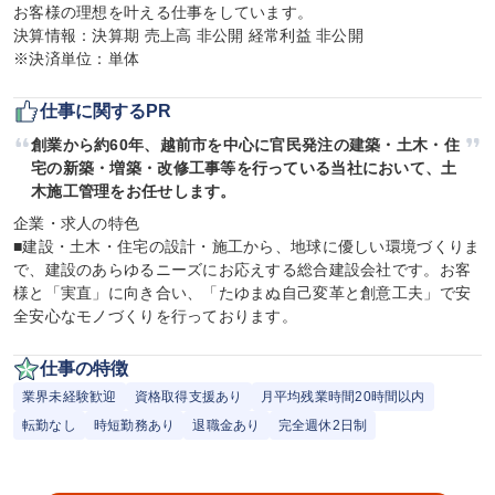
お客様の理想を叶える仕事をしています。

決算情報：決算期 売上高 非公開 経常利益 非公開

※決済単位：単体
仕事に関するPR
創業から約60年、越前市を中心に官民発注の建築・土木・住
宅の新築・増築・改修工事等を行っている当社において、土
木施工管理をお任せします。
企業・求人の特色

■建設・土木・住宅の設計・施工から、地球に優しい環境づくりま
で、建設のあらゆるニーズにお応えする総合建設会社です。お客
様と「実直」に向き合い、「たゆまぬ自己変革と創意工夫」で安
全安心なモノづくりを行っております。
仕事の特徴
業界未経験歓迎
資格取得支援あり
月平均残業時間20時間以内
転勤なし
時短勤務あり
退職金あり
完全週休2日制