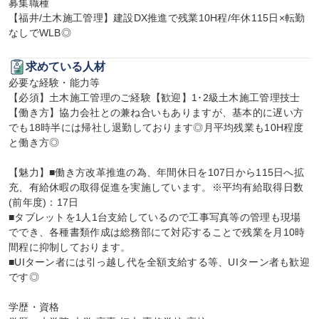
募集職種

【福井/土木施工管理】建設DX推進で残業10H程/年休115日×転勤
なしでWLB◎
求めている人材
必要な経験・能力等

【必須】土木施工管理のご経験【歓迎】1･2級土木施工管理技士

【働き方】協力会社との兼ね合いもありますが、基本的に遅い方
でも18時半には帰社し退勤しております◎月平均残業も10H程度
と働き方◎

【魅力】■働き方改革推進の為、年間休日を107日から115日へ拡
充、有給休暇の取得促進を実施しています。※平均有給取得日数
(前年度)：17日

■タブレットを1人1台支給しているので工事写真等の管理も現場
ででき、各種書類作成は総務部にて対応することで残業を月10時
間程に抑制しております。

■UIターン者には引っ越し代を全額支給する等、UIターン者も歓迎
です◎

学歴・資格
