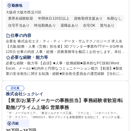
勤務地
大阪府大阪市西淀川区
業界未経験歓迎
年間休日120日以上
資格取得支援あり
転勤なし
住宅手当あり
時短勤務あり
退職金あり
在宅OK
賞与あり
完全週休2日制
交通費支給
土日祝休み
服装自由
仕事の内容
企業名 株式会社エヌ・ティ・ティ・データ・ザムテクノロジーズ 求人名
【大阪/総務・人事（労務）担当者】3Dプリンター事業/NTTデータG/年休
129日 仕事の内容 人事・総務・庶務業務等を幅広くお任せします。本社コ
ーポレート部門と連携しながら、決められた業務だけではなく、社員や現
必要な経験・能力等
場を支えるバックオフィス担当として状況に応じて柔軟に対応いただくこ
必要な経験・能力等 【必須】■人事・総務経験■基本的なPC技術(Word、
とを期待します。 【詳細】■入退社手続き、社員情報管理■入社時オリエ
Excel、メール) ■社内外と円滑なコミュニケーション能力 【歓迎】■製造
ンテーションの実施■勤怠・各種申請内容の確認■採用業務のサポート■来
業の安全衛生に関する知識・経験■安全衛生委員会の運営経験 【当社につ
客・電話対応 ■郵便物の受領・発送・管理■オフィス設備・備品管理■建
いて】 ◎設立したばかりの会社であり、一緒に企業を立ち上げ・拡大しよ
物・設備修繕の手配及び業者対応■押印・契約書管理等の庶務業務■安全衛
うという意欲のある方を求めています。 ◎経営に近い立場で幅広くキャリ
生に関する業務等■健康診断、産業医面談、休職・復職手続き等の労務サ
正社員
アが磨けます。 ◎NTTデータグループであり福利厚生は充実しているとと
株式会社シュクレイ
ポート■社内ルールの運用・各種社内案内■その他、拠点運営に関わる管理
もに、働き方改革も推進しています。 学歴・資格 学歴：大学院 大学 高専
部門業務 募集職種 【大阪/総務・人事（労務）担当者】3Dプリンター事
短大 専修学校 語学力： 資格：
【東京/お菓子メーカーの事務担当】事務経験者歓迎/転
業/NTTデータG/年休129日
勤無/プライム上場G 営業事務
「ザ・メープルマニア」「東京ミルクチーズ工場」「フランセ」「バターバトラー」
「ザ・テイラー」「DROOLY」等のブランドを多数展開する当社にて、オリジナル菓子
ブランド商品の事務業務をお任せいたします。
月給
30万円～36万円