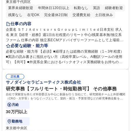
東京都千代田区
業界未経験歓迎
年間休日120日以上
転勤なし
英語
経験者歓迎
残業なし
在宅OK
完全週休2日制
交通費支給
土日祝休み
仕事の内容
企業名 ＳＴＪＡｄｖｉｓｏｒｓＧｒｏｕｐＬｉｍｉｔｅｄ日本支社 求人
名 東京【経理・総務】週1日出社程度のリモート中心/残業基本無/独立系
ファーム 仕事の内容 独立系ECMアドバイザリーファームとして上場前後
の資本市場戦略を設計する当社にて経理・総務をお任せします。基礎的な
必要な経験・能力等
バックオフィス業務からスタートし組織を支える専任担当として広く活躍
必要な経験・能力等 【必須】■経理または総務の実務経験（1～3年程度）
できる環境です。 ■日常経理、月次および年次決算サポート業務 ■本国
■英語の読み書きに抵抗がない方（高校卒業レベル。AI翻訳ツールの使用
（グローバル）との英文メール対応（AI翻訳ツール等を使用しての対応で
可）【尚可】■外資系企業におけるバックオフィス実務経験をお持ちの方
問題ございません） ■オフィス環境整備、郵便物の発送・受取等の総務業
【必須・尚可要件】簿記などの特別な資格や、TOEIC等のスコアは求めて
務全般 ■その他バックオフィス関連サポート ※ご経験に合わせて無理なく
おりません。日々の事務処理を丁寧かつ正確に行える方を歓迎します。
業務をお任せします。残業も基本的には発生せず、ご自身のペースで業務
正社員
【働き方について】現在は週4日程度の在宅勤務を実施しており、ワーク
サノダインセラピューティクス株式会社
を進めやすく定着率の高い環境です。 募集職種 東京【経理・総務】週1日
ライフバランスを重視する方に最適な環境です（フルリモートも面接で相
出社程度のリモート中心/残業基本無/独立系ファーム
談可）。【求める人物像】幅広いバックオフィス業務に柔軟に対応でき、
研究事務【フルリモート・時短勤務可】 その他事務
社内外と円滑にコミュニケーションを取りながら業務を推進できる方 学
自社で実験室を持たず外部委託を中心に創薬を行う当社にて、研究開発チームと外部機関
歴・資格 学歴：大学院 大学 高専 短大 専修学校 高校 語学力： 資格：
（CRO・大学等）をつなぐハブとして、契約・発注・予算管理などの研究事務全般をお
任せします。
月給
30万円以上
勤務地
東京都中央区