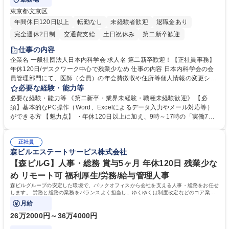
東京都文京区
年間休日120日以上
転勤なし
未経験者歓迎
退職金あり
完全週休2日制
交通費支給
土日祝休み
第二新卒歓迎
仕事の内容
企業名 一般社団法人日本内科学会 求人名 第二新卒歓迎！【正社員事務】
年休120日/デスクワーク中心で残業少なめ 仕事の内容 日本内科学会の会
員管理部門にて、医師（会員）の年会費徴収や住所等個人情報の変更シス
テム入力、電話・FAX対応をお任せします。将来的には、各種委員会の運
必要な経験・能力等
営事務局業務などにも幅広く携わっていただきます。 【会員管理・データ
必要な経験・能力等 《第二新卒・業界未経験・職種未経験歓迎》 【必
入力業務】 ・医師（会員）の住所変更、個人情報のシステム登録・更新
須】基本的なPC操作（Word、Excelによるデータ入力やメール対応等）
・年会費の徴収管理や入金データの照合確認 【問い合わせ対応】 ・会員
ができる方 【魅力点】 ・年休120日以上に加え、9時～17時の「実働7時
（医師）からの電話、FAX、ネット申請に伴う相談受付 ・複雑な案件のへ
間勤務」で残業も少なくワークライフバランスは抜群です。 【将来的な業
のエスカレーション・連携対応 募集職種 第二新卒歓迎！【正社員事務】
務（各種委員会運営）】 ・学会内における各種委員会のスケジュール調
年休120日/デスクワーク中心で残業少なめ
正社員
整、資料作成、当日の運営サポート 学歴・資格 学歴：大学院 大学 語学
森ビルエステートサービス株式会社
力： 資格：
【森ビルG】人事・総務 賞与5ヶ月 年休120日 残業少な
め リモート可 福利厚生/労務/給与管理人事
森ビルグループの安定した環境で、バックオフィスから会社を支える人事・総務をお任せ
します。 労務と総務の業務をバランスよく担当し、ゆくゆくは制度改定などのコア業務
にも挑戦できる、やりがいある環境です。
月給
26万2000円～36万4000円