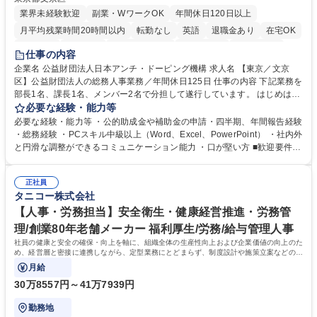
業界未経験歓迎
副業・WワークOK
年間休日120日以上
月平均残業時間20時間以内
転勤なし
英語
退職金あり
在宅OK
賞与あり
育休あり
完全週休2日制
交通費支給
土日祝休み
仕事の内容
食事補助あり
企業名 公益財団法人日本アンチ・ドーピング機構 求人名 【東京／文京
区】公益財団法人の総務人事業務／年間休日125日 仕事の内容 下記業務を
部長1名、課長1名、メンバー2名で分担して遂行しています。 はじめは担
当者として業務を覚えていただき、ゆくゆくはリーダーやマネージャーポ
必要な経験・能力等
ジションとして活躍いただくことを期待しています。 【総務・人事グルー
必要な経験・能力等 ・公的助成金や補助金の申請・四半期、年間報告経験
プの業務内容】 ・人事制度関連 ・採用活動 ・教育研修の企画、実行 ・勤
・総務経験 ・PCスキル中級以上（Word、Excel、PowerPoint） ・社内外
怠管理 ・官公庁への各種提出 ・法定の会議運営（評議員会、理事会） ・
と円滑な調整ができるコミュニケーション能力 ・口が堅い方 ■歓迎要件
コンプライアンス ・内部規程やルールの管理、整備、文書管理 ・契約関
・採用業務経験 ・英語に抵抗がない方 ・営業経験 学歴・資格 学歴：大学
連 ・衛生管理 ・防災関連・公的助成金の管理・オフィス、ファシリティ
院 大学 高専 短大 専修学校 高校 語学力： 資格：
管理 ・福利厚生関連 ・職員からの問合せ、相談対応 ・その他日常の総務
正社員
タニコー株式会社
業務全般 募集職種 【東京／文京区】公益財団法人の総務人事業務／年間
休日125日
【人事・労務担当】安全衛生・健康経営推進・労務管
理/創業80年老舗メーカー 福利厚生/労務/給与管理人事
社員の健康と安全の確保・向上を軸に、組織全体の生産性向上および企業価値の向上のた
め、経営層と密接に連携しながら、定型業務にとどまらず、制度設計や施策立案などの上
流工程から関与していただきます。
月給
30万8557円～41万7939円
勤務地