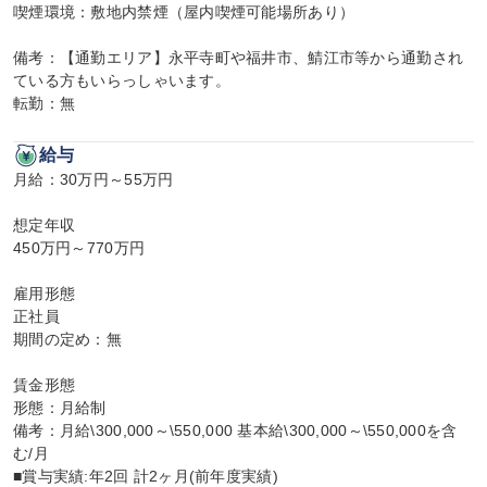
喫煙環境：敷地内禁煙（屋内喫煙可能場所あり）

備考：【通勤エリア】永平寺町や福井市、鯖江市等から通勤され
ている方もいらっしゃいます。

転勤：無
給与
月給：30万円～55万円

想定年収

450万円～770万円

雇用形態

正社員

期間の定め：無

賃金形態

形態：月給制

備考：月給\300,000～\550,000 基本給\300,000～\550,000を含
む/月

■賞与実績:年2回 計2ヶ月(前年度実績)
