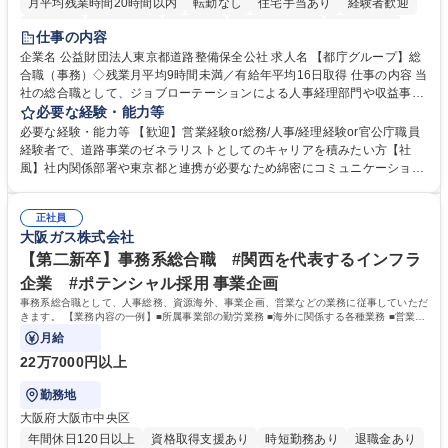
月平均残業時間20時間以内
転勤なし
住宅手当あり
経験者歓迎
研修あり
退職金あり
賞与あり
完全週休2日制
交通費支給
仕事の内容
駅近5分以内
資格取得手当あり
食事補助あり
企業名 公益財団法人東京都道路整備保全公社 求人名 【都庁グループ】総
合職（事務）◇残業月平均9時間未満／有給年平均16日取得 仕事の内容 当
社の総合職として、ジョブローテーションによる人事経理部門や収益事業
等のフロント部門の部署等幅広い部署での業務をお任せいたします。研修
必要な経験・能力等
制度やキャリア支援が充実しております！ ※下記業務詳細 【業務詳細】■
必要な経験・能力等 【歓迎】営業経験or総務/人事/経理経験or官公庁職員
管理部門：広報、人事、経理など当公社の運営に係る管理業務 ■収益部
経験者で、道路事業のゼネラリストとしてのキャリアを積みたい方【社
門：駐車場の新規開拓、管理運営、新宿駅西口広場の「イベントコーナ
風】社内関係部署や東京都と連携が必要なため綿密にコミュニケーション
ー」などの管理運営 ■道路部門：整備の急がれる骨格幹線道路や木造住宅
を図っています。 【業務の魅力】■幅広く携われる：総合職（事務）で
密集地域の特定整備路線の用地取得、道路に関する普及啓発事業、都内の
は、駐車場の管理運営や道路用地の取得、公益財団法人の中枢を担う管理
道路施設や道路工事現場の見学ツアー事業 ※入社後は上記いずれかの部門
正社員
部門など多岐に渡る業務を経験できます。 ■様々なプロジェクト：駐車場
大阪ガス株式会社
へ配属。※業務内容変更の範囲：会社の定める業務 募集職種 【都庁グル
事業の他、新宿駅西口広場内に設置された照明を兼ねた広告「ブライトサ
ープ】総合職（事務）◇残業月平均9時間未満／有給年平均16日取得
イン」の管理運営を行うなど、事業収益を生み出す活動を積極的に行って
【第二新卒】事務系総合職 #関西を代表するインフラ
います。 学歴・資格 学歴：大学院 大学 高専 短大 専修学校 高校 語学力：
企業 #ポテンシャル採用 事業企画
資格：
事務系総合職として、人事総務、資源海外、事業企画、営業などの業務に従事していただ
きます。 【業務内容の一例】■所属事業部の勤労業務 ■海外に関係する各種業務 ■営業部
門の企画スタッフ、ルート営業
月給
22万7000円以上
勤務地
大阪府大阪市中央区
年間休日120日以上
資格取得支援あり
時短勤務あり
退職金あり