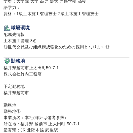
学歴：大学院 大学 高専 短大 専修学校 高校

語学力：

資格：1級土木施工管理技士 2級土木施工管理技士
職場環境
配属先情報

土木施工管理 3名

◎世代交代及び組織構成強化のための採用となります◎
勤務地
福井県越前市上太田町50-7-1

株式会社竹内工務店

予定勤務地

福井県越前市

勤務地

勤務地①

事業所名：本社(詳細は備考参照)

所在地：福井県 越前市 上太田町 50-7-1

最寄駅：JR 北陸本線 武生駅
