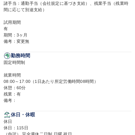
諸手当：通勤手当（会社規定に基づき支給）、残業手当（残業時
間に応じて別途支給）

試用期間

有

期間：3ヶ月

備考：変更無
勤務時間
固定時間制

就業時間

08:00～17:00（1日あたり所定労働時間08時間）

休憩：60分

残業：有

備考：
休日・休暇
休日

休日：115日

（内訳） 完全週休二日制 日曜 祝日
