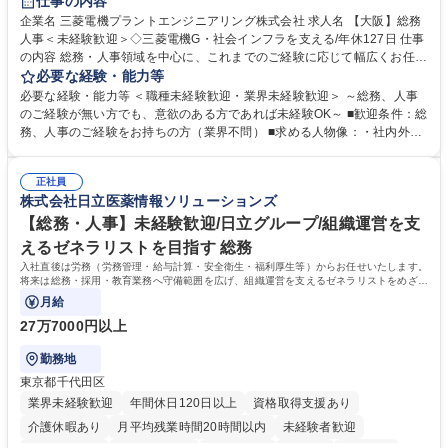
仕事の内容
駅近5分以内
土日祝休み
服装自由
寮・社宅あり
食事補助あり
企業名 三菱電機プラントエンジニアリング株式会社 求人名 【大阪】総務
人事＜未経験歓迎＞◇三菱電機G・社会インフラを支える/年休127日 仕事
の内容 総務・人事領域を中心に、これまでのご経験に応じて幅広くお任せ
します。 ＜具体的には＞ ・総務/人事労務（給与・社保・勤怠管理など）
必要な経験・能力等
・採用・教育研修 ・福利厚生運用 など ※基本的には事務所勤務ですが、
必要な経験・能力等 ＜職種未経験歓迎・業界未経験歓迎＞ ～総務、人事
採用や教育等の業務内容により、関西圏以外への日帰り・宿泊を伴う国内
のご経験が無い方でも、意欲のある方であれば未経験OK～ ■歓迎条件：総
出張もございます。 ※担当業務を持ちつつ、お互いに助け合いながら、総
務、人事のご経験をお持ちの方（業界不問） ■求める人物像：・社内外の
務部という組織として協力しながら進める体制です。 募集職種 【大阪】
関係各部門との調整を率先して行い、業務を円滑に遂行できる協調性やコ
総務人事＜未経験歓迎＞◇三菱電機G・社会インフラを支える/年休127日
ミュニケーション能力を持っている方 ・人事総務領域に興味がありゼネラ
正社員
リスト志向をお持ちの方 学歴・資格 学歴：大学院 大学 語学力： 資格：
株式会社日立医薬情報ソリューションズ
【総務・人事】未経験歓迎/日立グループ/組織運営を支
えるゼネラリストを目指す 総務
入社直後は労務（労務管理・給与計算・安全衛生・福利厚生等）からお任せいたします。
将来は総務・採用・教育業務へ守備範囲を広げ、組織運営を支えるゼネラリストをめざせ
ます。
月給
27万7000円以上
勤務地
東京都千代田区
業界未経験歓迎
年間休日120日以上
資格取得支援あり
介護休暇あり
月平均残業時間20時間以内
未経験者歓迎