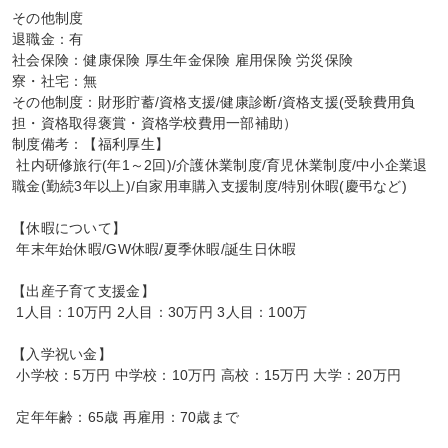
その他制度

退職金：有

社会保険：健康保険 厚生年金保険 雇用保険 労災保険

寮・社宅：無

その他制度：財形貯蓄/資格支援/健康診断/資格支援(受験費用負
担・資格取得褒賞・資格学校費用一部補助）

制度備考：【福利厚生】

 社内研修旅行(年1～2回)/介護休業制度/育児休業制度/中小企業退
職金(勤続3年以上)/自家用車購入支援制度/特別休暇(慶弔など)

【休暇について】

 年末年始休暇/GW休暇/夏季休暇/誕生日休暇

【出産子育て支援金】

 1人目：10万円 2人目：30万円 3人目：100万

【入学祝い金】

 小学校：5万円 中学校：10万円 高校：15万円 大学：20万円

 定年年齢：65歳 再雇用：70歳まで