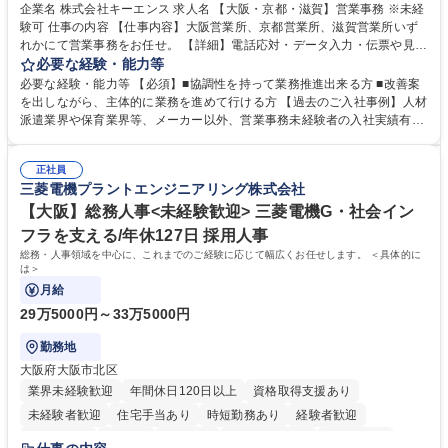
企業名 株式会社キーエンス 求人名 【大阪・京都・滋賀】営業事務 ※未経
験可 仕事の内容 【仕事内容】大阪営業所、京都営業所、滋賀営業所いず
れかにて営業事務をお任せ。 【詳細】電話応対・データ入力・伝票や見積
の作成・カタログ送付・来客対応・営業所内で発生する事務業務や業務改
必要な経験・能力等
善をお任せ。 【教育制度】ご入社後、育成担当とペアになりながらOJTに
必要な経験・能力等 【必須】■協調性を持って業務推進出来る方 ■改善案
て業務を覚えていただくことが可能です。業務システムがきちんと構築さ
を出しながら、主体的に業務を進めて行ける方 【過去のご入社事例】人材
れているため、スムーズに仕事に慣れることができる環境です。また、
派遣業界や保育業界等、メーカー以外、営業事務未経験者の入社実績有
「チームで成果を出す文化」があり、良いやり方を積極的に共有しながら
【当社の事務職について】単なる事務ではなく主体性を発揮したサポート
常に改善を目指す風土のため、安心して業務に取り組んでいただけます。
により、キーエンスの付加価値向上に貢献します。ベースの定型業務に加
募集職種 【大阪・京都・滋賀】営業事務 ※未経験可
正社員
えて、お客様や社員の状況に合わせ、能動的なサポート、改善の動きも期
三菱電機プラントエンジニアリング株式会社
待され。組織を支えるスペシャリストとして、チームに貢献し、結果的に
社員から頼られる存在になることができます。平均19:30の退勤以降の業
【大阪】総務人事<未経験歓迎> 三菱電機G・社会イン
務の持ち帰りも禁止されており、メリハリのある働き方となります。 学
フラを支える/年休127日 採用人事
歴・資格 学歴：大学院 大学 高専 短大 語学力： 資格：
総務・人事領域を中心に、これまでのご経験に応じて幅広くお任せします。 ＜具体的に
は＞
月給
29万5000円～33万5000円
勤務地
大阪府大阪市北区
業界未経験歓迎
年間休日120日以上
資格取得支援あり
未経験者歓迎
住宅手当あり
時短勤務あり
経験者歓迎
退職金あり
在宅OK
賞与あり
完全週休2日制
交通費支給