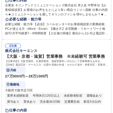
仕事の内容
企業名 キリンアンドコミュニケーションズ株式会社 求人名 中野本社【お
客様相談室】お客様のお声をもとにより良い商品づくりへ貢献 仕事の内容
≪★コミュニケーションを通してキリンのファンを増やしませんか？★≫
お客様のお声をより良い商品づくりに活かしていく上で、窓口となるお客
必要な経験・能力等
様相談室でのお仕事です。 日々お客様からいただくキリングループへのご
必要な経験・能力等 【必須】コールセンターやお客様相談室の業務経験、
意見を、企業活動に活かしています。お客様からの声に迅速かつ誠意をも
PCが使える方（Word・Excel）【働き方】在宅勤務・リモートワーク相
って対応、情報提供するとともにグループ内活動に反映しています。 【具
談可/月平均残業7～8時間程度 【入社後の研修】着任から1か月は電話対応
体的には】電話応対、メール、お手紙対応、ご指摘品調査報告書作成、有
のOJTを中心に実施し、電話対応に慣れた段階でメール・手紙のOJTを実
人チャットボット対応など。 【1日の対応件数】■電話：月間一人当たり
施する予定です。独り立ち以降もしっかりフォローする体制を整えていま
平均100件前後■メール・手紙：同上40件前後 募集職種 中野本社【お客様
正社員
すのでご安心ください。 【当社について】キリングループの広報機能を担
株式会社キーエンス
相談室】お客様のお声をもとにより良い商品づくりへ貢献
う会社として、お客様との出会いを大切にし、磨き上げたホスピタリティ
を込めてコミュニケーションをとりながら広報関連業務を行っておりま
【大阪・京都・滋賀】営業事務 ※未経験可 営業事務
す。 学歴・資格 学歴：大学院 大学 高専 短大 専修学校 高校 語学力： 資
【仕事内容】大阪営業所、京都営業所、滋賀営業所いずれかにて営業事務をお任せ。
格：
【詳細】電話応対・データ入力・伝票や見積の作成・カタログ送付・来客対応・営業所内
で発生する事務業務や業務改善をお任せ。
月給
27万9000円～28万1000円
勤務地
大阪府大阪市淀川区
業界未経験歓迎
年間休日120日以上
未経験者歓迎
退職金あり
賞与あり
育休あり
完全週休2日制
交通費支給
駅近5分以内
土日祝休み
仕事の内容