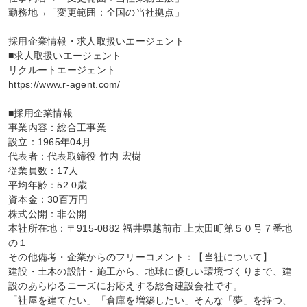
勤務地→「変更範囲：全国の当社拠点」

採用企業情報・求人取扱いエージェント

■求人取扱いエージェント

リクルートエージェント

https://www.r-agent.com/

■採用企業情報

事業内容：総合工事業

設立：1965年04月

代表者：代表取締役 竹内 宏樹

従業員数：17人

平均年齢：52.0歳

資本金：30百万円

株式公開：非公開

本社所在地：〒915-0882 福井県越前市 上太田町第５０号７番地
の１

その他備考・企業からのフリーコメント：【当社について】

建設・土木の設計・施工から、地球に優しい環境づくりまで、建
設のあらゆるニーズにお応えする総合建設会社です。

「社屋を建てたい」「倉庫を増築したい」そんな「夢」を持つ、