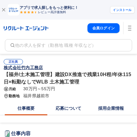
アプリで求人探しをもっと便利に！
インストール
レビュー高評価
無料
会員ログイン
他の求人を探す（勤務地 職種 年収など）
正社員
株式会社竹内工務店
【福井/土木施工管理】建設DX推進で残業10H程/年休115
日×転勤なしでWLB 土木施工管理
30万円～55万円
月給
福井県越前市
勤務地
仕事概要
応募について
採用企業情報
仕事内容