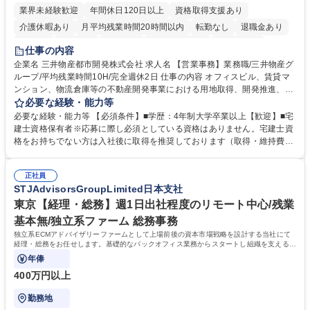
業界未経験歓迎
年間休日120日以上
資格取得支援あり
介護休暇あり
月平均残業時間20時間以内
転勤なし
退職金あり
在宅OK
賞与あり
育休あり
完全週休2日制
交通費支給
仕事の内容
駅近5分以内
土日祝休み
寮・社宅あり
企業名 三井物産都市開発株式会社 求人名 【営業事務】業務職/三井物産グ
ループ/平均残業時間10H/完全週休2日 仕事の内容 オフィスビル、賃貸マ
ンション、物流倉庫等の不動産開発事業における用地取得、開発推進、賃
貸運営、売却、仲介・活用提案等を行う営業部門において事務業務を担当
必要な経験・能力等
いただきます。 【詳細】・契約書管理、契約書製本、捺印対応、ファイリ
必要な経験・能力等 【必須条件】■学歴：4年制大学卒業以上【歓迎】■宅
ング、登記簿取得、調書取得・支払業務（各種費用支払、支払管理、請
建士資格保有者※応募に際し必須としている資格はありません。宅建士資
求・支払データ登録、取引先マスター申請対応）・予算作成及び予実管
格をお持ちでない方は入社後に取得を推奨しております（取得・維持費用
理・各種稟議書、報告書作成業務・各種台帳管理、交際費・会議費支払報
の一部補助あり） 【求める人物像】 ・向学心豊かで、主体的に行動でき
告書作成及び月次管理・部内総務庶務全般 など※※配属先によっては上記
る方。 ・社内外の多様な関係者と協調して業務を進められるコミュニケー
の他に担当頂く業務が発生する場合があります。 募集職種 【営業事務】
正社員
ション力がある方。 ・チャレンジを厭わず、粘り強く業務に取り組める
STJAdvisorsGroupLimited日本支社
業務職/三井物産グループ/平均残業時間10H/完全週休2日
方。多様な関係者と謙虚に信頼関係を構築でき、期限を意識したスケジュ
ール管理が出来る方。※将来的に他部署（営業部門、コーポレート部門）
東京【経理・総務】週1日出社程度のリモート中心/残業
へのジョブローテーションの可能性があります。 学歴・資格 学歴：大学
基本無/独立系ファーム 総務事務
院 大学 語学力： 資格：宅地建物取引士
独立系ECMアドバイザリーファームとして上場前後の資本市場戦略を設計する当社にて
経理・総務をお任せします。基礎的なバックオフィス業務からスタートし組織を支える専
任担当として広く活躍できる環境です。
年俸
400万円以上
勤務地