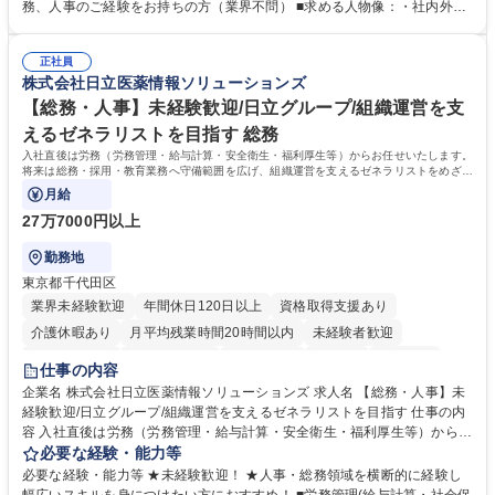
出張もございます。 ※担当業務を持ちつつ、お互いに助け合いながら、総
務、人事のご経験をお持ちの方（業界不問） ■求める人物像：・社内外の
務部という組織として協力しながら進める体制です。 募集職種 【大阪】
関係各部門との調整を率先して行い、業務を円滑に遂行できる協調性やコ
総務人事＜未経験歓迎＞◇三菱電機G・社会インフラを支える/年休127日
ミュニケーション能力を持っている方 ・人事総務領域に興味がありゼネラ
正社員
リスト志向をお持ちの方 学歴・資格 学歴：大学院 大学 語学力： 資格：
株式会社日立医薬情報ソリューションズ
【総務・人事】未経験歓迎/日立グループ/組織運営を支
えるゼネラリストを目指す 総務
入社直後は労務（労務管理・給与計算・安全衛生・福利厚生等）からお任せいたします。
将来は総務・採用・教育業務へ守備範囲を広げ、組織運営を支えるゼネラリストをめざせ
ます。
月給
27万7000円以上
勤務地
東京都千代田区
業界未経験歓迎
年間休日120日以上
資格取得支援あり
介護休暇あり
月平均残業時間20時間以内
未経験者歓迎
住宅手当あり
時短勤務あり
退職金あり
在宅OK
賞与あり
仕事の内容
育休あり
完全週休2日制
交通費支給
土日祝休み
寮・社宅あり
企業名 株式会社日立医薬情報ソリューションズ 求人名 【総務・人事】未
経験歓迎/日立グループ/組織運営を支えるゼネラリストを目指す 仕事の内
容 入社直後は労務（労務管理・給与計算・安全衛生・福利厚生等）からお
任せいたします。将来は総務・採用・教育業務へ守備範囲を広げ、組織運
必要な経験・能力等
営を支えるゼネラリストをめざせます。 ・初期業務：労働時間管理、給与
必要な経験・能力等 ★未経験歓迎！ ★人事・総務領域を横断的に経験し
計算、社会保険対応、福利厚生管理、安全衛生、健康経営推進等をお任せ