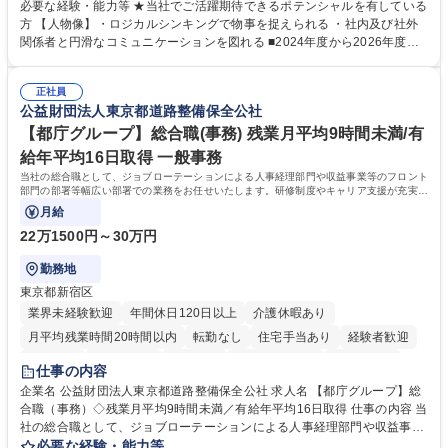
務 ■営業部門の企画スタッフ、ルート営業 【キャリアパス】入社後の配属
必要な経験・能力等 ★当社でご活躍期待できるポテンシャルを有している
ポジションで一定期間ご活躍頂いた後、本人の適性及び将来のキャリアを
方 【人物像】・ロジカルシンキングで物事を捉えられる ・社内及び社外
鑑みてジョブローテーションを行います。 【育成】OJTでの現場育成や研
関係者と円滑なコミュニケーションを図れる ■2024年度から2026年度ま
修カリキュラムを通じて、Daigasグループの業務で必要となる知識につい
での3ヵ年を対象とする「Daigasグループ中期経営計画2026」を策定しま
て学んでいただきます。 募集職種 【第二新卒】事務系総合職 #関西を代
した。https://www.osakagas.co.jp/company/press/pr2024/1777576_564
表するインフラ企業 #ポテンシャル採用
正社員
72.html ■エネルギーセキュリティの不安定化や気候変動による自然災害の
公益財団法人東京都道路整備保全公社
甚大化など、これまで以上に社会課題解決の重要性が高まっています。
「未来の日常」の創造に向けて持続可能な社会の実現に貢献してまいりま
【都庁グループ】総合職(事務) 残業月平均9時間未満/有
す。 学歴・資格 学歴：大学院 大学 語学力： 資格：
給年平均16日取得 一般事務
当社の総合職として、ジョブローテーションによる人事経理部門や収益事業等のフロント
部門の部署等幅広い部署での業務をお任せいたします。研修制度やキャリア支援が充実し
ております！ ※下記業務詳細
月給
22万1500円～30万円
勤務地
東京都新宿区
業界未経験歓迎
年間休日120日以上
介護休暇あり
月平均残業時間20時間以内
転勤なし
住宅手当あり
経験者歓迎
研修あり
退職金あり
賞与あり
完全週休2日制
交通費支給
仕事の内容
駅近5分以内
資格取得手当あり
食事補助あり
企業名 公益財団法人東京都道路整備保全公社 求人名 【都庁グループ】総
合職（事務）◇残業月平均9時間未満／有給年平均16日取得 仕事の内容 当
社の総合職として、ジョブローテーションによる人事経理部門や収益事業
等のフロント部門の部署等幅広い部署での業務をお任せいたします。研修
必要な経験・能力等