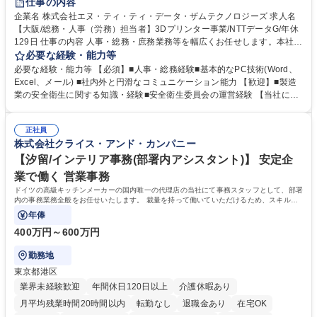
仕事の内容
企業名 株式会社エヌ・ティ・ティ・データ・ザムテクノロジーズ 求人名
【大阪/総務・人事（労務）担当者】3Dプリンター事業/NTTデータG/年休
129日 仕事の内容 人事・総務・庶務業務等を幅広くお任せします。本社コ
ーポレート部門と連携しながら、決められた業務だけではなく、社員や現
必要な経験・能力等
場を支えるバックオフィス担当として状況に応じて柔軟に対応いただくこ
必要な経験・能力等 【必須】■人事・総務経験■基本的なPC技術(Word、
とを期待します。 【詳細】■入退社手続き、社員情報管理■入社時オリエ
Excel、メール) ■社内外と円滑なコミュニケーション能力 【歓迎】■製造
ンテーションの実施■勤怠・各種申請内容の確認■採用業務のサポート■来
業の安全衛生に関する知識・経験■安全衛生委員会の運営経験 【当社につ
客・電話対応 ■郵便物の受領・発送・管理■オフィス設備・備品管理■建
いて】 ◎設立したばかりの会社であり、一緒に企業を立ち上げ・拡大しよ
物・設備修繕の手配及び業者対応■押印・契約書管理等の庶務業務■安全衛
うという意欲のある方を求めています。 ◎経営に近い立場で幅広くキャリ
生に関する業務等■健康診断、産業医面談、休職・復職手続き等の労務サ
正社員
アが磨けます。 ◎NTTデータグループであり福利厚生は充実しているとと
株式会社クライス・アンド・カンパニー
ポート■社内ルールの運用・各種社内案内■その他、拠点運営に関わる管理
もに、働き方改革も推進しています。 学歴・資格 学歴：大学院 大学 高専
部門業務 募集職種 【大阪/総務・人事（労務）担当者】3Dプリンター事
短大 専修学校 語学力： 資格：
【汐留/インテリア事務(部署内アシスタント)】 安定企
業/NTTデータG/年休129日
業で働く 営業事務
ドイツの高級キッチンメーカーの国内唯一の代理店の当社にて事務スタッフとして、部署
内の事務業務全般をお任せいたします。 裁量を持って働いていただけるため、スキルア
ップも可能です。
年俸
400万円～600万円
勤務地
東京都港区
業界未経験歓迎
年間休日120日以上
介護休暇あり
月平均残業時間20時間以内
転勤なし
退職金あり
在宅OK