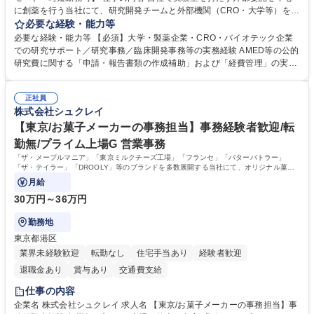
に創薬を行う当社にて、研究開発チームと外部機関（CRO・大学等）をつ
なぐハブとして、契約・発注・予算管理などの研究事務全般をお任せしま
必要な経験・能力等
す。 ■見積取得、発注、検収、請求処理等の事務手続き ■委託先との定例
必要な経験・能力等 【必須】大学・製薬企業・CRO・バイオテック企業
会議の調整・アジェンダ準備・議事録作成 ■研究報告書、試験関連資料、
での研究サポート／研究事務／臨床開発事務等の実務経験 AMED等の公的
SOP等の整備・版管理・保管 ■研究開発の進捗・タイムライン・予算執行
研究費に関する「申請・報告書類の作成補助」および「経費管理」の実務
管理サポート ■AMED等公的研究費の申請・報告書類作成補助および経費
経験 【尚可】 ■URA経験または産学連携・研究費管理の経験 ■AMED等の
管理 ■社内外関係者との連絡調整・その他研究開発に関わる総務・庶務 募
公的研究費の申請・執行管理経験 ■英語での文書読解・メール対応力 【働
集職種 研究事務【フルリモート・時短勤務可】
正社員
き方について】フルリモートやハイブリッド勤務、時短勤務など個々のラ
株式会社シュクレイ
イフスタイルに応じた柔軟な働き方が可能です。育児や介護との両立も応
【東京/お菓子メーカーの事務担当】事務経験者歓迎/転
援します。 学歴・資格 学歴：大学院 大学 語学力： 資格：
勤無/プライム上場G 営業事務
「ザ・メープルマニア」「東京ミルクチーズ工場」「フランセ」「バターバトラー」
「ザ・テイラー」「DROOLY」等のブランドを多数展開する当社にて、オリジナル菓子
ブランド商品の事務業務をお任せいたします。
月給
30万円～36万円
勤務地
東京都港区
業界未経験歓迎
転勤なし
住宅手当あり
経験者歓迎
退職金あり
賞与あり
交通費支給
仕事の内容
企業名 株式会社シュクレイ 求人名 【東京/お菓子メーカーの事務担当】事