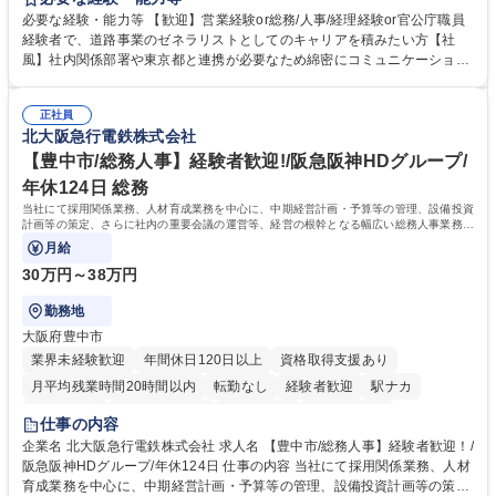
制度やキャリア支援が充実しております！ ※下記業務詳細 【業務詳細】■
必要な経験・能力等 【歓迎】営業経験or総務/人事/経理経験or官公庁職員
管理部門：広報、人事、経理など当公社の運営に係る管理業務 ■収益部
経験者で、道路事業のゼネラリストとしてのキャリアを積みたい方【社
門：駐車場の新規開拓、管理運営、新宿駅西口広場の「イベントコーナ
風】社内関係部署や東京都と連携が必要なため綿密にコミュニケーション
ー」などの管理運営 ■道路部門：整備の急がれる骨格幹線道路や木造住宅
を図っています。 【業務の魅力】■幅広く携われる：総合職（事務）で
密集地域の特定整備路線の用地取得、道路に関する普及啓発事業、都内の
は、駐車場の管理運営や道路用地の取得、公益財団法人の中枢を担う管理
道路施設や道路工事現場の見学ツアー事業 ※入社後は上記いずれかの部門
正社員
部門など多岐に渡る業務を経験できます。 ■様々なプロジェクト：駐車場
北大阪急行電鉄株式会社
へ配属。※業務内容変更の範囲：会社の定める業務 募集職種 【都庁グル
事業の他、新宿駅西口広場内に設置された照明を兼ねた広告「ブライトサ
ープ】総合職（事務）◇残業月平均9時間未満／有給年平均16日取得
イン」の管理運営を行うなど、事業収益を生み出す活動を積極的に行って
【豊中市/総務人事】経験者歓迎!/阪急阪神HDグループ/
います。 学歴・資格 学歴：大学院 大学 高専 短大 専修学校 高校 語学力：
年休124日 総務
資格：
当社にて採用関係業務、人材育成業務を中心に、中期経営計画・予算等の管理、設備投資
計画等の策定、さらに社内の重要会議の運営等、経営の根幹となる幅広い総務人事業務全
般を担当していただきます。
月給
30万円～38万円
勤務地
大阪府豊中市
業界未経験歓迎
年間休日120日以上
資格取得支援あり
月平均残業時間20時間以内
転勤なし
経験者歓迎
駅ナカ
退職金あり
完全週休2日制
交通費支給
駅近5分以内
仕事の内容
土日祝休み
服装自由
昼食補助あり
食事補助あり
企業名 北大阪急行電鉄株式会社 求人名 【豊中市/総務人事】経験者歓迎！/
阪急阪神HDグループ/年休124日 仕事の内容 当社にて採用関係業務、人材
育成業務を中心に、中期経営計画・予算等の管理、設備投資計画等の策