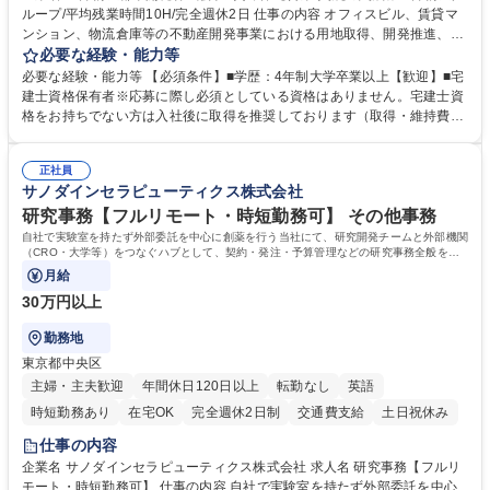
ループ/平均残業時間10H/完全週休2日 仕事の内容 オフィスビル、賃貸マ
ンション、物流倉庫等の不動産開発事業における用地取得、開発推進、賃
貸運営、売却、仲介・活用提案等を行う営業部門において事務業務を担当
必要な経験・能力等
いただきます。 【詳細】・契約書管理、契約書製本、捺印対応、ファイリ
必要な経験・能力等 【必須条件】■学歴：4年制大学卒業以上【歓迎】■宅
ング、登記簿取得、調書取得・支払業務（各種費用支払、支払管理、請
建士資格保有者※応募に際し必須としている資格はありません。宅建士資
求・支払データ登録、取引先マスター申請対応）・予算作成及び予実管
格をお持ちでない方は入社後に取得を推奨しております（取得・維持費用
理・各種稟議書、報告書作成業務・各種台帳管理、交際費・会議費支払報
の一部補助あり） 【求める人物像】 ・向学心豊かで、主体的に行動でき
告書作成及び月次管理・部内総務庶務全般 など※※配属先によっては上記
る方。 ・社内外の多様な関係者と協調して業務を進められるコミュニケー
の他に担当頂く業務が発生する場合があります。 募集職種 【営業事務】
正社員
ション力がある方。 ・チャレンジを厭わず、粘り強く業務に取り組める
サノダインセラピューティクス株式会社
業務職/三井物産グループ/平均残業時間10H/完全週休2日
方。多様な関係者と謙虚に信頼関係を構築でき、期限を意識したスケジュ
ール管理が出来る方。※将来的に他部署（営業部門、コーポレート部門）
研究事務【フルリモート・時短勤務可】 その他事務
へのジョブローテーションの可能性があります。 学歴・資格 学歴：大学
自社で実験室を持たず外部委託を中心に創薬を行う当社にて、研究開発チームと外部機関
院 大学 語学力： 資格：宅地建物取引士
（CRO・大学等）をつなぐハブとして、契約・発注・予算管理などの研究事務全般をお
任せします。
月給
30万円以上
勤務地
東京都中央区
主婦・主夫歓迎
年間休日120日以上
転勤なし
英語
時短勤務あり
在宅OK
完全週休2日制
交通費支給
土日祝休み
仕事の内容
企業名 サノダインセラピューティクス株式会社 求人名 研究事務【フルリ
モート・時短勤務可】 仕事の内容 自社で実験室を持たず外部委託を中心