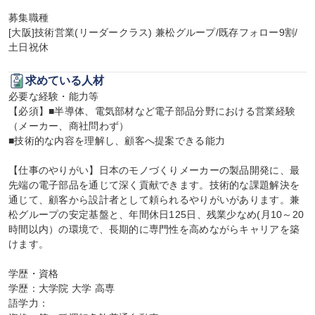
募集職種

[大阪]技術営業(リーダークラス) 兼松グループ/既存フォロー9割/
土日祝休
求めている人材
必要な経験・能力等

【必須】■半導体、電気部材など電子部品分野における営業経験
（メーカー、商社問わず）

■技術的な内容を理解し、顧客へ提案できる能力

【仕事のやりがい】日本のモノづくりメーカーの製品開発に、最
先端の電子部品を通じて深く貢献できます。技術的な課題解決を
通じて、顧客から設計者として頼られるやりがいがあります。兼
松グループの安定基盤と、年間休日125日、残業少なめ(月10～20
時間以内）の環境で、長期的に専門性を高めながらキャリアを築
けます。

学歴・資格

学歴：大学院 大学 高専

語学力：
