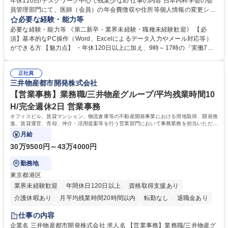
年休120日/デスクワーク中心で残業少なめ 仕事の内容 日本内科学会の会
員管理部門にて、医師（会員）の年会費徴収や住所等個人情報の変更シス
テム入力、電話・FAX対応をお任せします。将来的には、各種委員会の運
必要な経験・能力等
営事務局業務などにも幅広く携わっていただきます。 【会員管理・データ
必要な経験・能力等 《第二新卒・業界未経験・職種未経験歓迎》 【必
入力業務】 ・医師（会員）の住所変更、個人情報のシステム登録・更新
須】基本的なPC操作（Word、Excelによるデータ入力やメール対応等）
・年会費の徴収管理や入金データの照合確認 【問い合わせ対応】 ・会員
ができる方 【魅力点】 ・年休120日以上に加え、9時～17時の「実働7時
（医師）からの電話、FAX、ネット申請に伴う相談受付 ・複雑な案件のへ
間勤務」で残業も少なくワークライフバランスは抜群です。 【将来的な業
のエスカレーション・連携対応 募集職種 第二新卒歓迎！【正社員事務】
務（各種委員会運営）】 ・学会内における各種委員会のスケジュール調
年休120日/デスクワーク中心で残業少なめ
正社員
整、資料作成、当日の運営サポート 学歴・資格 学歴：大学院 大学 語学
三井物産都市開発株式会社
力： 資格：
【営業事務】業務職/三井物産グループ/平均残業時間10
H/完全週休2日 営業事務
オフィスビル、賃貸マンション、物流倉庫等の不動産開発事業における用地取得、開発推
進、賃貸運営、売却、仲介・活用提案等を行う営業部門において事務業務を担当いただき
ます。
月給
30万9500円～43万4000円
勤務地
東京都港区
業界未経験歓迎
年間休日120日以上
資格取得支援あり
介護休暇あり
月平均残業時間20時間以内
転勤なし
退職金あり
在宅OK
賞与あり
育休あり
完全週休2日制
交通費支給
仕事の内容
駅近5分以内
土日祝休み
寮・社宅あり
企業名 三井物産都市開発株式会社 求人名 【営業事務】業務職/三井物産グ