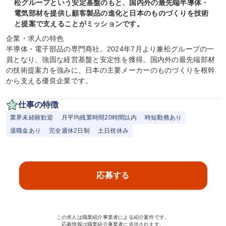
松グループという安定基盤のもと、国内外の最先端半導体・
電気部材を提供し顧客製品の進化と日本のものづくりを技術
と提案で支えることがミッションです。
企業・求人の特色

半導体・電子部品の専門商社。2024年7月より兼松グループの一
員となり、強固な経営基盤と安定性を獲得。国内外の最先端部材
の技術提案力を強みに、日本の主要メーカーのものづくりを根幹
から支える優良企業です。
仕事の特徴
業界未経験歓迎
月平均残業時間20時間以内
時短勤務あり
退職金あり
完全週休2日制
土日祝休み
応募する
この求人は職業紹介事業者による紹介案件です。
応募情報は職業紹介事業者に送信されます。