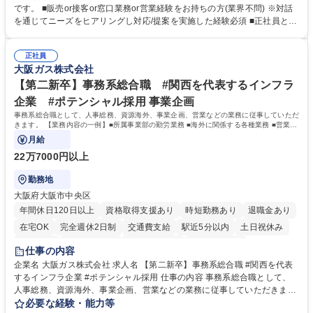
融商品のご提案 ■効率的な事務運用の検討・構築等 ≪業務紹介：ご応募前
です。 ■販売or接客or窓口業務or営業経験をお持ちの方(業界不問) ※対話
に必ずご覧ください≫ ※記事 https://www.mysite.bk.mufg.jp/career/circle/
を通じてニーズをヒアリングし対応/提案を実施した経験必須 ■正社員とし
article17/ ※動画 https://youtu.be/H-S7HaJqqbg 募集職種 【東京都】本支
ての就業経験1年以上 【歓迎】■金融業界での就業経験■銀行での預金為替
店の窓口業務(事務手続受付/資産運用提案)/後方事務/ロビー応対
事務経験 ■金融商品の提案・販売経験 ≪魅力≫研修やOJT環境が整ってい
正社員
るので安心して入行いただけます。 幅広いキャリアの選択肢があり、公募
大阪ガス株式会社
や社内副業等を活用し、 一人ひとりが挑戦できるカルチャーが浸透してい
ます。 学歴・資格 学歴：大学院 大学 高専 短大 専修学校 高校 語学力：
【第二新卒】事務系総合職 #関西を代表するインフラ
資格：
企業 #ポテンシャル採用 事業企画
事務系総合職として、人事総務、資源海外、事業企画、営業などの業務に従事していただ
きます。 【業務内容の一例】■所属事業部の勤労業務 ■海外に関係する各種業務 ■営業部
門の企画スタッフ、ルート営業
月給
22万7000円以上
勤務地
大阪府大阪市中央区
年間休日120日以上
資格取得支援あり
時短勤務あり
退職金あり
在宅OK
完全週休2日制
交通費支給
駅近5分以内
土日祝休み
服装自由
第二新卒歓迎
寮・社宅あり
食事補助あり
仕事の内容
企業名 大阪ガス株式会社 求人名 【第二新卒】事務系総合職 #関西を代表
するインフラ企業 #ポテンシャル採用 仕事の内容 事務系総合職として、
人事総務、資源海外、事業企画、営業などの業務に従事していただきま
す。 【業務内容の一例】■所属事業部の勤労業務 ■海外に関係する各種業
必要な経験・能力等