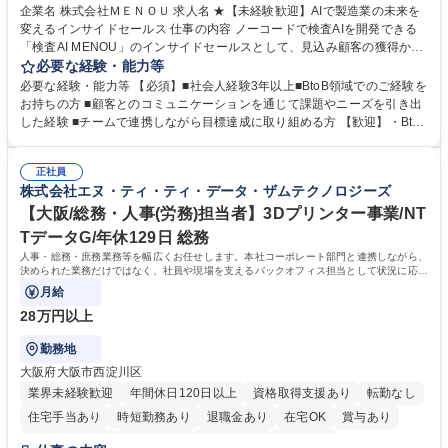
駅近5分以内
土日祝休み
服装自由
企業名 株式会社ＭＥＮＯＵ 求人名 ★【未経験歓迎】AIで製造業の未来を
変えるインサイドセールス 仕事の内容 ノーコードで検査AIを開発できる
「検査AI MENOU」のインサイドセールスとして、見込み顧客の獲得から
商談機会の創出までを担っていただきます。マーケティングとフィールド
必要な経験・能力等
セールスをつなぐ役割として、 適切なタイミングで顧客とコミュニケーシ
必要な経験・能力等 【必須】■社会人経験3年以上■BtoB領域でのご経験を
ョンを取りながら、受注につながる商談機会の最大化を目指します。 【具
お持ちの方 ■顧客とのコミュニケーションを通じて課題やニーズを引き出
体的な仕事内容】 リードへの電話・メールによるアプローチ/リードナー
した経験 ■チームで連携しながら目標達成に取り組める方 【歓迎】・BtoB
チャリングおよび商談創出/CRMを活用した顧客情報の管理・分析/マーケ
SaaS企業での営業またはインサイドセールス経験 ・製造業向けの営業経
ティング施策と連携したフォローアップ/商談化率向上に向けた改善提案・
験 ・オフライン・オンラインセミナー登壇経験 ・マーケティング施策の
実行/フィールドセールスへの案件連携 募集職種 ★【未経験歓迎】AIで製
正社員
企画・実行経験 ・CRM・リードナーチャリングに関する知見 ・データを
株式会社エヌ・ティ・ティ・データ・ザムテクノロジーズ
造業の未来を変えるインサイドセールス
もとに営業プロセスを改善した経験 学歴・資格 学歴：大学院 大学 高専 短
大 専修学校 高校 語学力： 資格：
【大阪/総務・人事(労務)担当者】3Dプリンター事業/NT
TデータG/年休129日 総務
人事・総務・庶務業務等を幅広くお任せします。本社コーポレート部門と連携しながら、
決められた業務だけではなく、社員や現場を支えるバックオフィス担当として状況に応じ
て柔軟に対応いただくことを期待します。
月給
28万円以上
勤務地
大阪府大阪市西淀川区
業界未経験歓迎
年間休日120日以上
資格取得支援あり
転勤なし
住宅手当あり
時短勤務あり
退職金あり
在宅OK
賞与あり
完全週休2日制
交通費支給
土日祝休み
服装自由