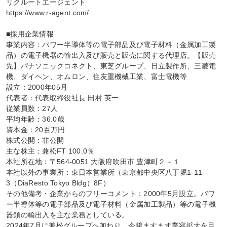
リクルートエージェント

https://www.r-agent.com/

■採用企業情報

事業内容：パワー半導体等の電子部品及び電子材料（金属加工製
品）の電子機器の輸出入及び販売と販売に関する代理店。【販売
先】パナソニックコネクト、東芝グループ、日立製作所、三菱電
機、ダイヘン、オムロン、住友重機械工業、富士電機等

設立：2000年05月

代表者：代表取締役社長 田村 英一

従業員数：27人

平均年齢：36.0歳

資本金：20百万円

株式公開：非公開

主な株主：兼松FT 100.0％

本社所在地：〒564-0051 大阪府吹田市 豊津町２－１

本社以外の事業所：東日本営業所（東京都中央区八丁堀1-11-
3（DiaResto Tokyo Bldg）8F）

その他備考・企業からのフリーコメント：2000年5月設立。パワ
ー半導体等の電子部品及び電子材料（金属加工製品）等の電子機
器類の輸出入を主な業務としている。

2024年7月に兼松グループへ加わり、今後ますます業容拡大を目