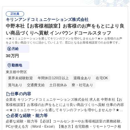
正社員
キリンアンドコミュニケーションズ株式会社
中野本社【お客様相談室】お客様のお声をもとにより良
い商品づくりへ貢献 インバウンドコールスタッフ
≪★コミュニケーションを通してキリンのファンを増やしませんか？★≫ お客様のお声
をより良い商品づくりに活かしていく上で、窓口となるお客様相談室でのお仕事です。
月給
30万円
勤務地
東京都中野区
業界未経験歓迎
年間休日120日以上
退職金あり
在宅OK
賞与あり
交通費支給
土日祝休み
寮・社宅あり
仕事の内容
企業名 キリンアンドコミュニケーションズ株式会社 求人名 中野本社【お
客様相談室】お客様のお声をもとにより良い商品づくりへ貢献 仕事の内容
≪★コミュニケーションを通してキリンのファンを増やしませんか？★≫
お客様のお声をより良い商品づくりに活かしていく上で、窓口となるお客
必要な経験・能力等
様相談室でのお仕事です。 日々お客様からいただくキリングループへのご
必要な経験・能力等 【必須】コールセンターやお客様相談室の業務経験、
意見を、企業活動に活かしています。お客様からの声に迅速かつ誠意をも
PCが使える方（Word・Excel）【働き方】在宅勤務・リモートワーク相