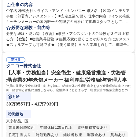
育休あり
完全週休2日制
インセンティブあり
交通費支給
仕事の内容
駅近5分以内
土日祝休み
企業名 株式会社クライス・アンド・カンパニー 求人名 【汐留/インテリア
事務（部署内アシスタント）】■安定企業で働く 仕事の内容 ドイツの高級
キッチンメーカーの国内唯一の代理店の当社にて事務スタッフとして、部
署内の事務業務全般をお任せいたします。 裁量を持って働いていただける
必要な経験・能力等
ため、スキルアップも可能です。 【部署内の事務業務全般】 ■サンプルの
必要な経験・能力等 【必須】■事務・アシスタントのご経験が３年以上有
仕分け・整理 ■電話応対 ■書類作成（会議資料、お客様宛請求書、支払書
る方 【歓迎】■建築業界経験 ★臨機応変に動くことが好きな方におススメ
類を取りまとめて経理へ提出等） ■ショールームアテンド・運営・予約業
★スキルアップも可能です★ 【働く環境】日々の業務を通じて、組織全体
務 ■広報・PR業務のアシスタント（SNS投稿補助、資料作成など） ■納品
のサポートを行い、成果を実感できる仕事です。また、コミュニケーショ
時の取扱説明書作成・送付（キッチン、機器等の商品） 募集職種 【汐留/
ンスキルや問題解決能力が磨かれ、キャリアアップのチャンスも豊富。チ
インテリア事務（部署内アシスタント）】■安定企業で働く
正社員
ームとの協力や新しいアイデアを活かす場もあり、やりがいを感じながら
タニコー株式会社
働けます。 【歓迎】 ■インテリアの業界のご経験が有る方■PCの作業に慣
れている方 学歴・資格 学歴：大学院 大学 高専 短大 専修学校 語学力： 資
【人事・労務担当】安全衛生・健康経営推進・労務管
格：
理/創業80年老舗メーカー 福利厚生/労務/給与管理人事
社員の健康と安全の確保・向上を軸に、組織全体の生産性向上および企業価値の向上のた
め、経営層と密接に連携しながら、定型業務にとどまらず、制度設計や施策立案などの上
流工程から関与していただきます。
月給
30万8557円～41万7939円
勤務地
東京都品川区
業界未経験歓迎
年間休日120日以上
資格取得支援あり
住宅手当あり
時短勤務あり
経験者歓迎
退職金あり
賞与あり