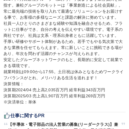
指す。兼松グループのモットーは「事業創造による社会貢献」。

常に最先端の技術を取り入れて最適なソリューションをお届けす
る事で、お客様の多様なニーズと課題の解決に努めています。

社員一人ひとりのさまざまな経験や知識を融合させるため、フラ
ットに仕事ができ、自分の考えを伝えやすい環境です。電子系の
商社ですが、社員は文系・理系出身者ともに活躍しています。

手厚い研修やサポート体制があるため、若手でもやる気次第で大
きな業務を任せてもらえます。常に新しいことに挑戦できる場が
あり、年次を問わず活躍のチャンスが与えられます。

安定したグループネットワークのもと、長期的に安定して就業で
きる環境です。

就業時刻は09:00から17:55。土日祝は休みとなるためワークライ
フバランスがとれ、メリハリある生活を送れます！

決算情報：

決算期2024/04 売上高2,035百万円 経常利益343百万円

決算期2025/03 売上高1,907百万円 経常利益269百万円

※決済単位：単体
仕事に関するPR
【半導体・電子部品の法人営業の募集(リーダークラス)】兼