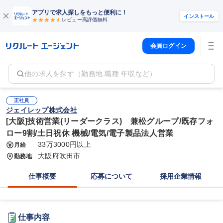
アプリで求人探しをもっと便利に！
インストール
レビュー高評価
無料
会員ログイン
他の求人を探す（勤務地 職種 年収など）
正社員
ジェイレップ株式会社
[大阪]技術営業(リーダークラス) 兼松グループ/既存フォ
ロー9割/土日祝休 機械/電気/電子製品法人営業
33万3000円以上
月給
大阪府吹田市
勤務地
仕事概要
応募について
採用企業情報
仕事内容