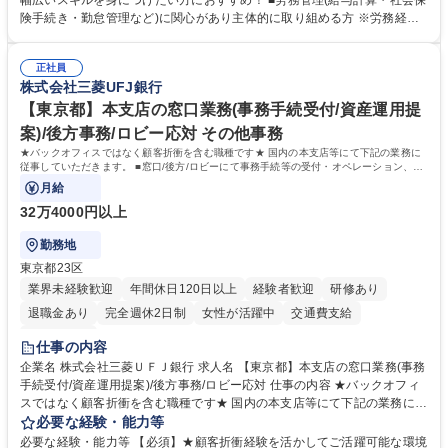
幅広いスキルを身につけたい方におすすめ！ ■労務管理(給与計算・社会保
します。ご経験に応じて、休職者管理など、幅広く経験を積んでいただき
険手続き・勤怠管理など)に関心があり主体的に取り組める方 ※労務経験
ます。 ・将来的な広がり：総務・採用・教育・税務対応・経営企画等。
者は早期にご活躍いただけます。 ■チームで仕事を推進できる方■将来は
★メンバーがマンツーマンで丁寧に教えるため、ご経験が浅くても安心！
マネジメント職として活躍したい 【尚可】■人事、労務、採用、教育業務
幅広く経験を積みたい意欲がある方に最適な環境です。 募集職種 【総
正社員
のご経験 ■労務管理（給与計算・社会保険手続き・勤怠管理など）の経験
株式会社三菱UFJ銀行
務・人事】未経験歓迎/日立グループ/組織運営を支えるゼネラリストを目
■衛生管理者の資格をお持ちの方 学歴・資格 学歴：大学院 大学 高専 短大
指す
専修学校 高校 語学力： 資格：
【東京都】本支店の窓口業務(事務手続受付/資産運用提
案)/後方事務/ロビー応対 その他事務
★バックオフィスではなく顧客折衝を含む職種です★ 国内の本支店等にて下記の業務に
従事していただきます。 ■窓口/後方/ロビーにて事務手続等の受付・オペレーション、お
客様対応
月給
32万4000円以上
勤務地
東京都23区
業界未経験歓迎
年間休日120日以上
経験者歓迎
研修あり
退職金あり
完全週休2日制
女性が活躍中
交通費支給
土日祝休み
仕事の内容
企業名 株式会社三菱ＵＦＪ銀行 求人名 【東京都】本支店の窓口業務(事務
手続受付/資産運用提案)/後方事務/ロビー応対 仕事の内容 ★バックオフィ
スではなく顧客折衝を含む職種です★ 国内の本支店等にて下記の業務に従
事していただきます。 ■窓口/後方/ロビーにて事務手続等の受付・オペレ
必要な経験・能力等
ーション、お客様対応 ■窓口にて、ご来店された個人のお客様に対して金
必要な経験・能力等 【必須】★顧客折衝経験を活かしてご活躍可能な環境