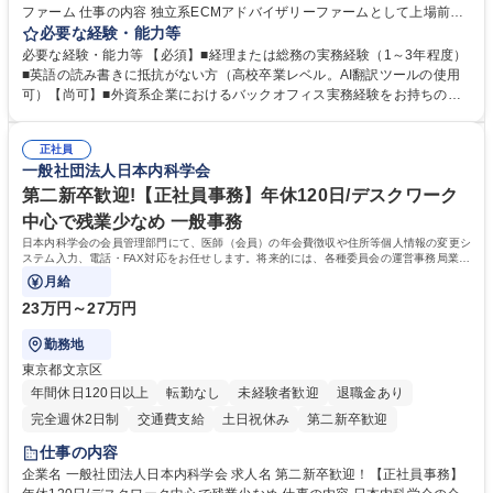
ファーム 仕事の内容 独立系ECMアドバイザリーファームとして上場前後
の資本市場戦略を設計する当社にて経理・総務をお任せします。基礎的な
必要な経験・能力等
バックオフィス業務からスタートし組織を支える専任担当として広く活躍
必要な経験・能力等 【必須】■経理または総務の実務経験（1～3年程度）
できる環境です。 ■日常経理、月次および年次決算サポート業務 ■本国
■英語の読み書きに抵抗がない方（高校卒業レベル。AI翻訳ツールの使用
（グローバル）との英文メール対応（AI翻訳ツール等を使用しての対応で
可）【尚可】■外資系企業におけるバックオフィス実務経験をお持ちの方
問題ございません） ■オフィス環境整備、郵便物の発送・受取等の総務業
【必須・尚可要件】簿記などの特別な資格や、TOEIC等のスコアは求めて
務全般 ■その他バックオフィス関連サポート ※ご経験に合わせて無理なく
おりません。日々の事務処理を丁寧かつ正確に行える方を歓迎します。
業務をお任せします。残業も基本的には発生せず、ご自身のペースで業務
正社員
【働き方について】現在は週4日程度の在宅勤務を実施しており、ワーク
一般社団法人日本内科学会
を進めやすく定着率の高い環境です。 募集職種 東京【経理・総務】週1日
ライフバランスを重視する方に最適な環境です（フルリモートも面接で相
出社程度のリモート中心/残業基本無/独立系ファーム
談可）。【求める人物像】幅広いバックオフィス業務に柔軟に対応でき、
第二新卒歓迎!【正社員事務】年休120日/デスクワーク
社内外と円滑にコミュニケーションを取りながら業務を推進できる方 学
中心で残業少なめ 一般事務
歴・資格 学歴：大学院 大学 高専 短大 専修学校 高校 語学力： 資格：
日本内科学会の会員管理部門にて、医師（会員）の年会費徴収や住所等個人情報の変更シ
ステム入力、電話・FAX対応をお任せします。将来的には、各種委員会の運営事務局業務
などにも幅広く携わっていただきます。
月給
23万円～27万円
勤務地
東京都文京区
年間休日120日以上
転勤なし
未経験者歓迎
退職金あり
完全週休2日制
交通費支給
土日祝休み
第二新卒歓迎
仕事の内容
企業名 一般社団法人日本内科学会 求人名 第二新卒歓迎！【正社員事務】