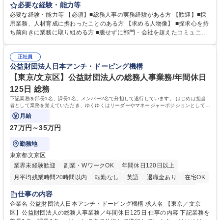
定、さらに社内の重要会議の運営等、経営の根幹となる幅広い総務人事業
必要な経験・能力等
務全般を担当していただきます。 【主な業務内容】 ■採用関係業務および
必要な経験・能力等 【必須】■総務人事の実務経験がある方 【歓迎】■採
人材育成(社員研修)業務の推進 ■中期経営計画および予算等の管理 ■設備
用業務、人材育成に携わったことのある方 【求める人物像】 ■探求心を持
投資計画等の策定 ■社内の重要会議の運営 ■その他総務人事業務全般 【入
ち前向きに業務に取り組める方 ■臆せずに部門・会社を超えたコミュニケ
社後】入社後は採用や育成をメインに担当し将来的には経営根幹に関わる
ーションの取れる方 ■自分で考えて行動のできる方 ■第二の創業期を迎え
総務人事業務全般へ幅広く従事していただきます。 募集職種 【豊中市/総
る当社で組織の次代を担うネクスト人材として長期的に成長したい方 ■周
務人事】経験者歓迎！/阪急阪神HDグループ/年休124日
正社員
囲のメンバーと協調しつつ主体性を持って能動的に業務を推進できる方 学
公益財団法人日本アンチ・ドーピング機構
歴・資格 学歴：大学院 大学 高専 短大 専修学校 高校 語学力： 資格：
【東京/文京区】公益財団法人の総務人事業務/年間休日
125日 総務
下記業務を部長1名、課長1名、メンバー2名で分担して遂行しています。 はじめは担当
者として業務を覚えていただき、ゆくゆくはリーダーやマネージャーポジションとして活
躍いただくことを期待しています。
月給
27万円～35万円
勤務地
東京都文京区
業界未経験歓迎
副業・WワークOK
年間休日120日以上
月平均残業時間20時間以内
転勤なし
英語
退職金あり
在宅OK
賞与あり
育休あり
完全週休2日制
交通費支給
土日祝休み
仕事の内容
食事補助あり
企業名 公益財団法人日本アンチ・ドーピング機構 求人名 【東京／文京
区】公益財団法人の総務人事業務／年間休日125日 仕事の内容 下記業務を