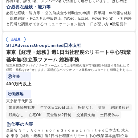
部長1名、課長1名、メンバー2名で分担して遂行しています。 はじめは担
当者として業務を覚えていただき、ゆくゆくはリーダーやマネージャーポ
必要な経験・能力等
ジションとして活躍いただくことを期待しています。 【総務・人事グルー
必要な経験・能力等 ・公的助成金や補助金の申請・四半期、年間報告経験
プの業務内容】 ・人事制度関連 ・採用活動 ・教育研修の企画、実行 ・勤
・総務経験 ・PCスキル中級以上（Word、Excel、PowerPoint） ・社内外
怠管理 ・官公庁への各種提出 ・法定の会議運営（評議員会、理事会） ・
と円滑な調整ができるコミュニケーション能力 ・口が堅い方 ■歓迎要件
コンプライアンス ・内部規程やルールの管理、整備、文書管理 ・契約関
・採用業務経験 ・英語に抵抗がない方 ・営業経験 学歴・資格 学歴：大学
連 ・衛生管理 ・防災関連・公的助成金の管理・オフィス、ファシリティ
院 大学 高専 短大 専修学校 高校 語学力： 資格：
管理 ・福利厚生関連 ・職員からの問合せ、相談対応 ・その他日常の総務
正社員
STJAdvisorsGroupLimited日本支社
業務全般 募集職種 【東京／文京区】公益財団法人の総務人事業務／年間
休日125日
東京【経理・総務】週1日出社程度のリモート中心/残業
基本無/独立系ファーム 総務事務
独立系ECMアドバイザリーファームとして上場前後の資本市場戦略を設計する当社にて
経理・総務をお任せします。基礎的なバックオフィス業務からスタートし組織を支える専
任担当として広く活躍できる環境です。
年俸
400万円以上
勤務地
東京都千代田区
業界未経験歓迎
年間休日120日以上
転勤なし
英語
経験者歓迎
残業なし
在宅OK
完全週休2日制
交通費支給
土日祝休み
仕事の内容
企業名 ＳＴＪＡｄｖｉｓｏｒｓＧｒｏｕｐＬｉｍｉｔｅｄ日本支社 求人
名 東京【経理・総務】週1日出社程度のリモート中心/残業基本無/独立系