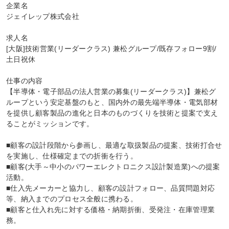
企業名

ジェイレップ株式会社

求人名

[大阪]技術営業(リーダークラス) 兼松グループ/既存フォロー9割/
土日祝休

仕事の内容

【半導体・電子部品の法人営業の募集(リーダークラス)】兼松グ
ループという安定基盤のもと、国内外の最先端半導体・電気部材
を提供し顧客製品の進化と日本のものづくりを技術と提案で支え
ることがミッションです。

■顧客の設計段階から参画し、最適な取扱製品の提案、技術打合せ
を実施し、仕様確定までの折衝を行う。

■顧客(大手～中小のパワーエレクトロニクス設計製造業)への提案
活動。

■仕入先メーカーと協力し、顧客の設計フォロー、品質問題対応
等、納入までのプロセス全般に携わる。

■顧客と仕入れ先に対する価格・納期折衝、受発注・在庫管理業
務。
