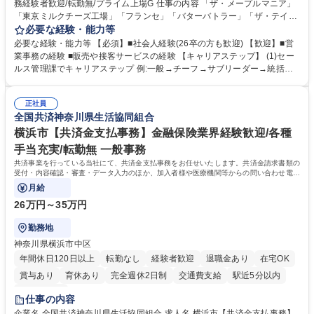
務経験者歓迎/転勤無/プライム上場G 仕事の内容 「ザ・メープルマニア」
「東京ミルクチーズ工場」「フランセ」「バターバトラー」「ザ・テイラ
ー」「DROOLY」等のブランドを多数展開する当社にて、オリジナル菓子
必要な経験・能力等
ブランド商品の事務業務をお任せいたします。 【具体的な業務内容】 ■店
必要な経験・能力等 【必須】■社会人経験(26卒の方も歓迎) 【歓迎】■営
舗からの発注受付/PC入力業務 ■受電対応(社内/社外) ■商品のマスター登
業事務の経験 ■販売や接客サービスの経験 【キャリアステップ】 (1)セー
録 ■日々の売上抽出・報告 ■提携企業への書類送付業務 ■契約書管理業務
ルス管理課でキャリアステップ 例:一般→チーフ→サブリーダー→統括リ
■ホームページへの問い合わせ対応 など 募集職種 【東京/お菓子メーカー
ーダー→マネージャー (2)他ポジションへのキャリアも可能 ※過去、未経
の事務担当】事務経験者歓迎/転勤無/プライム上場G
験で経営管理部内で経理へ異動した方もいらっしゃいます。年3回の面談
正社員
や個別面談を通してご自身のキャリアと向き合っていただき、会社として
全国共済神奈川県生活協同組合
もバックアップしていきます。 学歴・資格 学歴：大学院 大学 高専 短大
専修学校 高校 語学力： 資格：
横浜市【共済金支払事務】金融保険業界経験歓迎/各種
手当充実/転勤無 一般事務
共済事業を行っている当社にて、共済金支払事務をお任せいたします。共済金請求書類の
受付・内容確認・審査・データ入力のほか、加入者様や医療機関等からの問い合わせ電話
対応や書類発送等を担当します。
月給
26万円～35万円
勤務地
神奈川県横浜市中区
年間休日120日以上
転勤なし
経験者歓迎
退職金あり
在宅OK
賞与あり
育休あり
完全週休2日制
交通費支給
駅近5分以内
土日祝休み
仕事の内容
企業名 全国共済神奈川県生活協同組合 求人名 横浜市【共済金支払事務】