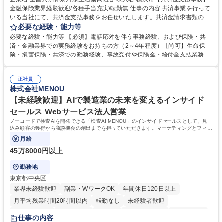
金融保険業界経験歓迎/各種手当充実/転勤無 仕事の内容 共済事業を行って
いる当社にて、共済金支払事務をお任せいたします。共済金請求書類の受
付・内容確認・審査・データ入力のほか、加入者様や医療機関等からの問
必要な経験・能力等
い合わせ電話対応や書類発送等を担当します。 ■共済金請求書類の受付、
必要な経験・能力等 【必須】電話応対を伴う事務経験、および保険・共
内容確認、および共済金支払に関する審査・事務処理業務全般を担当 ■専
済・金融業界での実務経験をお持ちの方（2～4年程度）【尚可】生命保
用システムへのデータ入力、各種必要書類の作成・発送作業 ■加入者様や
険・損害保険・共済での勤務経験、事故受付や保険金・給付金支払業務経
医療機関等からの各種問い合わせに対する丁寧かつ迅速な電話応対 ■現場
験がある方 【求める人物像】■相手の立場に立った丁寧な対応ができる方
調査の対応および業務プロセスの改善活動 【業務内容の変更範囲】当社の
■チームワークを大切にし、素直に学べる方★外勤の保険営業から内勤事
指定する業務 募集職種 横浜市【共済金支払事務】金融保険業界経験歓迎/
正社員
務へのキャリアチェンジ希望者も大歓迎です！ 学歴・資格 学歴：大学院
株式会社MENOU
各種手当充実/転勤無
大学 高専 短大 専修学校 高校 語学力： 資格：
【未経験歓迎】AIで製造業の未来を変えるインサイド
セールス Webサービス法人営業
ノーコードで検査AIを開発できる「検査AI MENOU」のインサイドセールスとして、見
込み顧客の獲得から商談機会の創出までを担っていただきます。マーケティングとフィー
ルドセールスをつなぐ役割として、
月給
45万8000円以上
勤務地
東京都中央区
業界未経験歓迎
副業・WワークOK
年間休日120日以上
月平均残業時間20時間以内
転勤なし
未経験者歓迎
時短勤務あり
経験者歓迎
在宅OK
完全週休2日制
交通費支給
仕事の内容