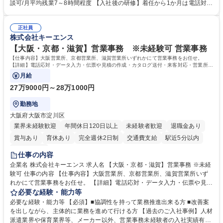
って対応、情報提供するとともにグループ内活動に反映しています。 【具
談可/月平均残業7～8時間程度 【入社後の研修】着任から1か月は電話対応
体的には】電話応対、メール、お手紙対応、ご指摘品調査報告書作成、有
のOJTを中心に実施し、電話対応に慣れた段階でメール・手紙のOJTを実
人チャットボット対応など。 【1日の対応件数】■電話：月間一人当たり
施する予定です。独り立ち以降もしっかりフォローする体制を整えていま
平均100件前後■メール・手紙：同上40件前後 募集職種 中野本社【お客様
正社員
すのでご安心ください。 【当社について】キリングループの広報機能を担
株式会社キーエンス
相談室】お客様のお声をもとにより良い商品づくりへ貢献
う会社として、お客様との出会いを大切にし、磨き上げたホスピタリティ
を込めてコミュニケーションをとりながら広報関連業務を行っておりま
【大阪・京都・滋賀】営業事務 ※未経験可 営業事務
す。 学歴・資格 学歴：大学院 大学 高専 短大 専修学校 高校 語学力： 資
【仕事内容】大阪営業所、京都営業所、滋賀営業所いずれかにて営業事務をお任せ。
格：
【詳細】電話応対・データ入力・伝票や見積の作成・カタログ送付・来客対応・営業所内
で発生する事務業務や業務改善をお任せ。
月給
27万9000円～28万1000円
勤務地
大阪府大阪市淀川区
業界未経験歓迎
年間休日120日以上
未経験者歓迎
退職金あり
賞与あり
育休あり
完全週休2日制
交通費支給
駅近5分以内
土日祝休み
仕事の内容
企業名 株式会社キーエンス 求人名 【大阪・京都・滋賀】営業事務 ※未経
験可 仕事の内容 【仕事内容】大阪営業所、京都営業所、滋賀営業所いず
れかにて営業事務をお任せ。 【詳細】電話応対・データ入力・伝票や見積
の作成・カタログ送付・来客対応・営業所内で発生する事務業務や業務改
必要な経験・能力等
善をお任せ。 【教育制度】ご入社後、育成担当とペアになりながらOJTに
必要な経験・能力等 【必須】■協調性を持って業務推進出来る方 ■改善案
て業務を覚えていただくことが可能です。業務システムがきちんと構築さ
を出しながら、主体的に業務を進めて行ける方 【過去のご入社事例】人材
れているため、スムーズに仕事に慣れることができる環境です。また、
派遣業界や保育業界等、メーカー以外、営業事務未経験者の入社実績有