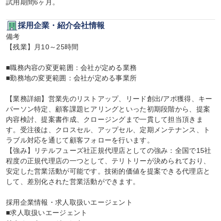
試用期間6ヶ月。
採用企業・紹介会社情報
備考

【残業】月10～25時間

■職務内容の変更範囲：会社が定める業務

■勤務地の変更範囲：会社が定める事業所

【業務詳細】営業先のリストアップ、リード創出/アポ獲得、キー
パーソン特定、顧客課題ヒアリングといった初期段階から、提案
内容検討、提案書作成、クロージングまで一貫して担当頂きま
す。受注後は、クロスセル、アップセル、定期メンテナンス、ト
ラブル対応を通じて顧客フォローを行います。

【強み】リテルフューズ社正規代理店としての強み：全国で15社
程度の正規代理店の一つとして、テリトリーが決められており、
安定した営業活動が可能です。技術的価値を提案できる代理店と
して、差別化された営業活動ができます。

採用企業情報・求人取扱いエージェント

■求人取扱いエージェント
