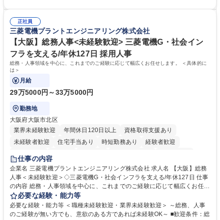
「チームで成果を出す文化」があり、良いやり方を積極的に共有しながら
【当社の事務職について】単なる事務ではなく主体性を発揮したサポート
常に改善を目指す風土のため、安心して業務に取り組んでいただけます。
により、キーエンスの付加価値向上に貢献します。ベースの定型業務に加
募集職種 【大阪・京都・滋賀】営業事務 ※未経験可
正社員
えて、お客様や社員の状況に合わせ、能動的なサポート、改善の動きも期
三菱電機プラントエンジニアリング株式会社
待され。組織を支えるスペシャリストとして、チームに貢献し、結果的に
社員から頼られる存在になることができます。平均19:30の退勤以降の業
【大阪】総務人事<未経験歓迎> 三菱電機G・社会イン
務の持ち帰りも禁止されており、メリハリのある働き方となります。 学
フラを支える/年休127日 採用人事
歴・資格 学歴：大学院 大学 高専 短大 語学力： 資格：
総務・人事領域を中心に、これまでのご経験に応じて幅広くお任せします。 ＜具体的に
は＞
月給
29万5000円～33万5000円
勤務地
大阪府大阪市北区
業界未経験歓迎
年間休日120日以上
資格取得支援あり
未経験者歓迎
住宅手当あり
時短勤務あり
経験者歓迎
退職金あり
在宅OK
賞与あり
完全週休2日制
交通費支給
仕事の内容
駅近5分以内
土日祝休み
服装自由
寮・社宅あり
食事補助あり
企業名 三菱電機プラントエンジニアリング株式会社 求人名 【大阪】総務
人事＜未経験歓迎＞◇三菱電機G・社会インフラを支える/年休127日 仕事
の内容 総務・人事領域を中心に、これまでのご経験に応じて幅広くお任せ
します。 ＜具体的には＞ ・総務/人事労務（給与・社保・勤怠管理など）
必要な経験・能力等
・採用・教育研修 ・福利厚生運用 など ※基本的には事務所勤務ですが、
必要な経験・能力等 ＜職種未経験歓迎・業界未経験歓迎＞ ～総務、人事
採用や教育等の業務内容により、関西圏以外への日帰り・宿泊を伴う国内
のご経験が無い方でも、意欲のある方であれば未経験OK～ ■歓迎条件：総