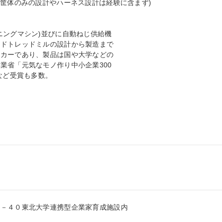
筐体のみの設計やハーネス設計は経験に含まず)

ングマシン)並びに自動ねじ供給機

ドトレッドミルの設計から製造まで

カーであり、製品は国や大学などの

省「元気なモノ作り中小企業300

など受賞も多数。

－４０東北大学連携型企業家育成施設内
