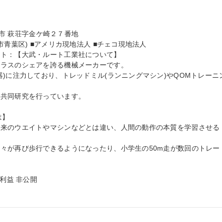
関市 萩荘字金ケ崎２７番地

青葉区) ■アメリカ現地法人 ■チェコ現地法人

ト：【大武・ルート工業社について】

ラスのシェアを誇る機械メーカーです。

)に注力しており、トレッドミル(ランニングマシン)やQOMトレーニ
共同研究を行っています。

は】

従来のウエイトやマシンなどとは違い、人間の動作の本質を学習させる
々が再び歩行できるようになったり、小学生の50m走が数回のトレー
利益 非公開
