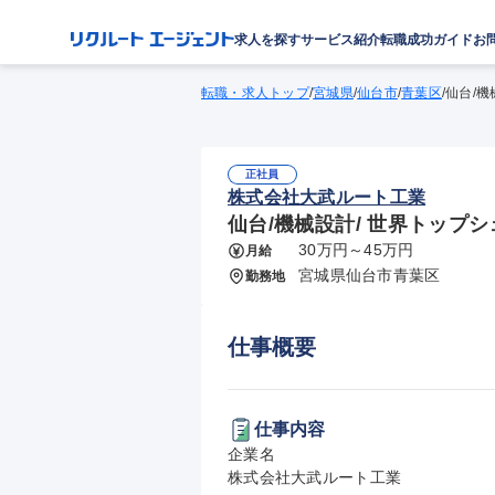
求人を探す
サービス紹介
転職成功ガイド
お
転職・求人トップ
/
宮城県
/
仙台市
/
青葉区
/
仙台/機
正社員
株式会社大武ルート工業
仙台/機械設計/ 世界トップ
30万円～45万円
月給
宮城県仙台市青葉区
勤務地
仕事概要
仕事内容
企業名

株式会社大武ルート工業
