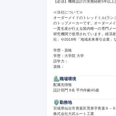
【必須】機構設計の実務経験5年以上(
≪当社について≫

オーダーメイドのトレッドミル(ランニ
のトップメーカーです。オーダーメイ
一貫生産が行える国内唯一の専門メー
研究機関で使用されています。経済産業
社」や2018年「地域未来牽引企業」
学歴・資格

学歴：大学院 大学

語学力：

資格：
職場環境
配属先情報

設計部門 9名 平均年齢45歳
勤務地
宮城県仙台市青葉区荒巻字青葉６－６
株式会社大武ルート工業
