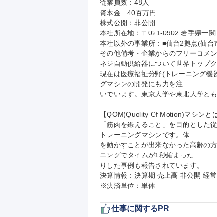
従業員数：48人

資本金：40百万円

株式公開：非公開

本社所在地：〒021-0902 岩手県一
本社以外の事業所：■仙台2拠点(仙台市
その他備考・企業からのフリーコメン
ネジ自動供給器について世界トップク
現在は医療福祉分野(トレーニング機器
グマシンの開発にも力を注

いでいます。東京大学や東北大学とも
【QOM(Quolity Of Motion)マシンと
「筋肉を鍛えること」を目的とした
トレーニングマシンです。体

を動かすことが出来なかった高齢の方
ニングでタイムが1秒縮まった

りした事例も報告されています。

決算情報：決算期 売上高 非公開 経常
※決済単位：単体
仕事に関するPR