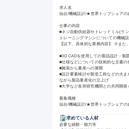
求人名

仙台/機械設計/★世界トップシェアの自
仕事の内容

■ネジ自動供給器やトレッドミル(ラン
トレーニングマシンについての機械設
【以下、具体的な業務内容】 ※また
■3D CADを使用しての製品設計・製図
■仕様などについての技術的な文書の
■施策から量産への展開

■設計要素検討や製造工程などの大ま
ながら製品量産化の立上げ

■大学など各所研究機関との共同開発も
募集職種

仙台/機械設計/★世界トップシェアの
求めている人材
必要な経験・能力等
