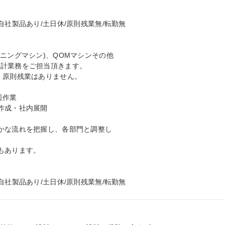
社製品あり/土日休/原則残業無/転勤無

ニングマシン)、QOMマシンその他

計業務をご担当頂きます。

、原則残業はありません。

作業

作成・社内展開

かな流れを把握し、各部門と調整し

あります。

自社製品あり/土日休/原則残業無/転勤無