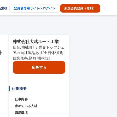
企業様
登録者専用サイトへログイン
新規会員登録（無料）
株式会社大武ルート工業
仙台/機械設計/ 世界トップシェ
計
アの自社製品あり/土日休/原則
残業無/転勤無 機構設計
応募する
仕事概要
仕事内容
求めている人材
職場環境