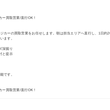
ー買取営業/直行OK！

ジカーの買取営業をお任せします。朝は担当エリアへ直行し、1日約2
います。

深掘り

と提示

能です。

カー買取営業/直行OK！