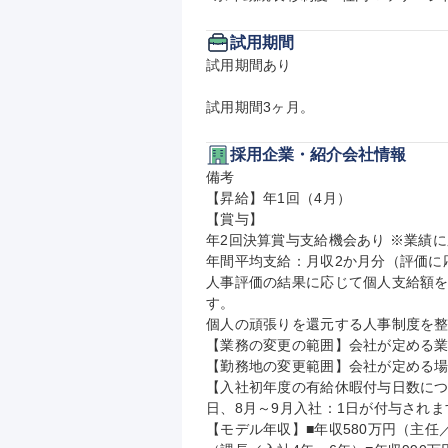
試用期間
試用期間あり

試用期間3ヶ月。
採用企業・紹介会社情報
備考

【昇給】年1回（4月）

【賞与】

年2回決算賞与支給機会あり ※業績に
年間平均支給：月収2か月分（評価に応じ
人事評価の結果に応じて個人支給額
す。

個人の頑張りを還元する人事制度を整
【業務の変更の範囲】会社が定める業
【勤務地の変更範囲】会社が定める場
【入社初年度の有給休暇付与日数につい
日、8月～9月入社：1日が付与されま
【モデル年収】■年収580万円（主任／