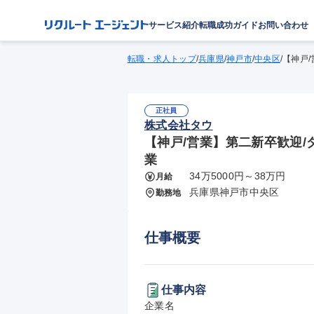
サービス紹介
転職成功ガイド
お問い合わせ
転職・求人トップ
/
兵庫県
/
神戸市
/
中央区
/
【神戸/
正社員
株式会社タウ
【神戸/営業】第二新卒歓迎/
業
34万5000円～38万円
月給
兵庫県神戸市中央区
勤務地
仕事概要
仕事内容
企業名
