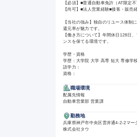
【必須】■普通自動車免許（AT限定不
【尚可】■法人営業経験■接客・販売経
【当社の強み】独自のリユース体制に
還元率が魅力です。

【働き方について】年間休日128日
ンスを保てる環境です。

学歴・資格

学歴：大学院 大学 高専 短大 専修学校
語学力：

資格：
職場環境
配属先情報

自動車営業部 営業課
勤務地
兵庫県神戸市中央区雲井通4-2-2マーク
株式会社タウ
