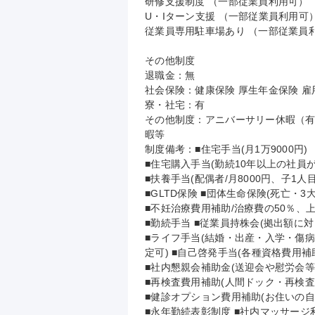
研修支援制度 （一部従業員利用可）

U・Iターン支援 （一部従業員利用可）
従業員専用駐車場あり （一部従業員利
その他制度

退職金：無

社会保険：健康保険 厚生年金保険 雇用
寮・社宅：有

その他制度：アニバーサリー休暇（有
暇等

制度備考：■住宅手当(月1万9000円)

■住宅購入手当(勤続10年以上の社員が対
■扶養手当(配偶者/月8000円、子1人目/
■GLTD保険 ■団体生命保険(死亡・3大
■不妊治療費用補助/治療費の50％、上
■勤続手当 ■従業員持株会(拠出額に対
■ライフ手当(結婚・出産・入学・傷病時
定可) ■自己啓発手当(各種資格費用補
■社内懇親会補助金(送迎会や慰労会等の開
■再検査費用補助(人間ドック・再検査
■健診オプション費用補助(お住いの自
■永年勤続表彰制度 ■社内マッサージ