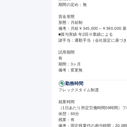
期間の定め：無

賃金形態

形態：月給制

備考：月給￥345,000～￥380,000 
■賞与実績:年2回※業績による

諸手当：通勤手当（会社規定に基づき
試用期間

有

期間：3ヶ月

備考：変更無
勤務時間
フレックスタイム制度

就業時間

（1日あたり所定労働時間08時間）フ
休憩：60分

残業：有

備考：固定残業代の相当時間：20.0時