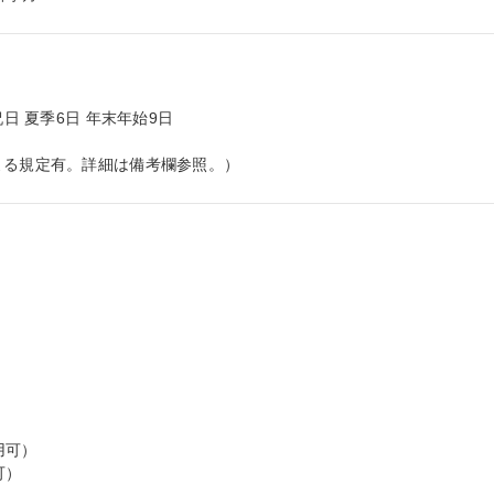
日 夏季6日 年末年始9日

よる規定有。詳細は備考欄参照。）


可）

）
