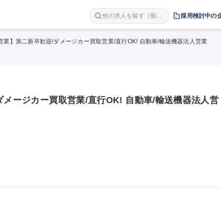
他の求人を探す（勤務
採用検討中の
地 職種 年収など）
営業】第二新卒歓迎/ダメージカー買取営業/直行OK! 自動車/輸送機器法人営業
ダメージカー買取営業/直行OK! 自動車/輸送機器法人営