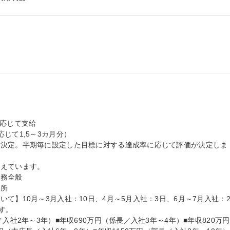
応じて支給

て1,5～3カ月分）

を決定。半期毎に設定した目標に対する達成率に応じて評価が決定しま
えています。

務全般

所

て】10月～3月入社：10日、4月～5月入社：3日、6月～7月入社：
す。

入社2年～3年）■年収690万円（係長／入社3年～4年）■年収820万円