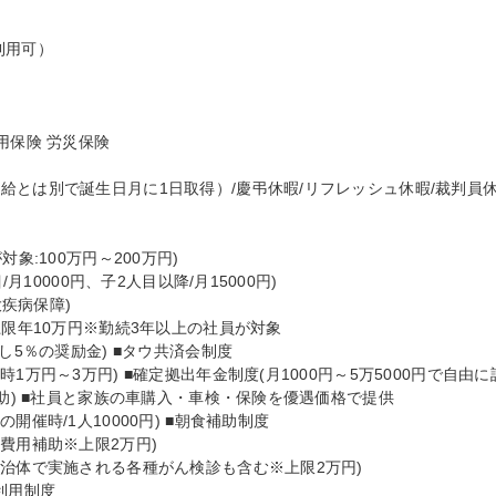


用可）

保険 労災保険

給とは別で誕生日月に1日取得）/慶弔休暇/リフレッシュ休暇/裁判員
象:100万円～200万円)

月10000円、子2人目以降/月15000円)

疾病保障)

限年10万円※勤続3年以上の社員が対象

し5％の奨励金) ■タウ共済会制度

1万円～3万円) ■確定拠出年金制度(月1000円～5万5000円で自由に
助) ■社員と家族の車購入・車検・保険を優遇価格で提供

催時/1人10000円) ■朝食補助制度

費用補助※上限2万円)

治体で実施される各種がん検診も含む※上限2万円)

利用制度