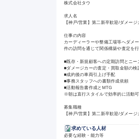
株式会社タウ

求人名

【神戸/営業】第二新卒歓迎/ダメージカ
仕事の内容

カーディーラーや整備工場等へダメー
件の訪問を通じて関係構築や査定を行
■既存・新規顧客への定期訪問とニーズ
■ダメージカーの査定・買取金額の検討
■成約後の車両引上げ手配

■事務スタッフへの書類作成依頼

■活動報告書作成とMTG

※朝は直行スタイルで効率的に活動可
募集職種

【神戸/営業】第二新卒歓迎/ダメージ
求めている人材
必要な経験・能力等
