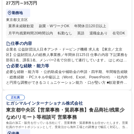
27万円～35万円
勤務地
東京都文京区
業界未経験歓迎
副業・WワークOK
年間休日120日以上
月平均残業時間20時間以内
転勤なし
英語
退職金あり
在宅OK
賞与あり
育休あり
完全週休2日制
交通費支給
土日祝休み
仕事の内容
食事補助あり
企業名 公益財団法人日本アンチ・ドーピング機構 求人名 【東京／文京
区】公益財団法人の総務人事業務／年間休日125日 仕事の内容 下記業務を
部長1名、課長1名、メンバー2名で分担して遂行しています。 はじめは担
当者として業務を覚えていただき、ゆくゆくはリーダーやマネージャーポ
必要な経験・能力等
ジションとして活躍いただくことを期待しています。 【総務・人事グルー
必要な経験・能力等 ・公的助成金や補助金の申請・四半期、年間報告経験
プの業務内容】 ・人事制度関連 ・採用活動 ・教育研修の企画、実行 ・勤
・総務経験 ・PCスキル中級以上（Word、Excel、PowerPoint） ・社内外
怠管理 ・官公庁への各種提出 ・法定の会議運営（評議員会、理事会） ・
と円滑な調整ができるコミュニケーション能力 ・口が堅い方 ■歓迎要件
コンプライアンス ・内部規程やルールの管理、整備、文書管理 ・契約関
・採用業務経験 ・英語に抵抗がない方 ・営業経験 学歴・資格 学歴：大学
連 ・衛生管理 ・防災関連・公的助成金の管理・オフィス、ファシリティ
院 大学 高専 短大 専修学校 高校 語学力： 資格：
管理 ・福利厚生関連 ・職員からの問合せ、相談対応 ・その他日常の総務
正社員
ヒガシマルインターナショナル株式会社
業務全般 募集職種 【東京／文京区】公益財団法人の総務人事業務／年間
休日125日
東京都中央区【営業事務・貿易事務】食品商社/残業少
なめ/リモート等相談可 営業事務
食品の加工・販売を行っている当社にて、営業事務・貿易事務をお任せいたします。営業
社員のサポートポジションとして、受発注から海外工場との調整まで幅広く対応し、当社
事業の根幹を支えていただきます。
年俸