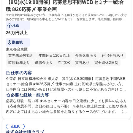
療データ解析システム/完全週休2日
丁寧なOJTがあり、医療データ解析の専門知識をキャッチアップできる環
【9/2(水)19:00開催】応募意思不問WEBセミナー/総合
境です。社会貢献性の高い分野で専門性を磨きたい方を歓迎します。 学
職 8/26応募〆 事業企画
歴・資格 学歴：大学院 大学 高専 短大 専修学校 高校 語学力： 資格：
主に茨城県に馴染みがない方、仕事内容には興味があるけど茨城県への引っ越しに不安が
ある方向けに、地域情報を中心としたWEBセミナーを実施します。地域情報、福利厚生
情報等をお伝えします。
月給
26万円以上
勤務地
東京都台東区
業界未経験歓迎
年間休日120日以上
介護休暇あり
住宅手当あり
時短勤務あり
退職金あり
在宅OK
賞与あり
完全週休2日制
交通費支給
駅近5分以内
土日祝休み
食事補助あり
仕事の内容
企業名 日立建機株式会社 求人名 【9/2(水)19:00開催】応募意思不問WEB
セミナー/総合職★8/26応募〆 仕事の内容 主に茨城県に馴染みがない方、
仕事内容には興味があるけど茨城県への引っ越しに不安がある方向けに、
地域情報を中心としたWEBセミナーを実施します。地域情報、福利厚生情
必要な経験・能力等
報等をお伝えします。 【セミナー内容】■地域説明、周辺施設情報を中心
必要な経験・能力等 ★本セミナー内容や日立建機に少しでも興味のある方
にお伝えし、住宅相場や実際に社員がどの地域に住んでどのような生活を
（応募意思不問、当日の顔出しも不要） ※参加人数上限に達した際や職務
しているのかについてもお伝えします。日立建機には借上げ部屋制度、住
内容にあてはまらない場合は参加をお断りするケースがございます。 【主
宅手当制度、引っ越し代補助等、手厚い福利厚生もございます。■会社説
な求人】■人事 ■法務 ■新規事業開発 ■情報セキュリティ ■ITサービスマネ
明やポジション概要等についてもお話します。■WEBセミナーですので、
ジメント（ITILフレーム）等 学歴・資格 学歴：大学院 大学 語学力： 資
参加時のお顔出しも不要です。ぜひ、お気軽にエントリーください。 募集
正社員
格：
株式会社奇譚クラブ
職種 【9/2(水)19:00開催】応募意思不問WEBセミナー/総合職★8/26応募