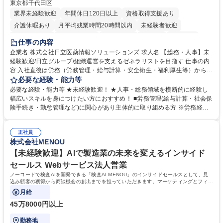
東京都千代田区
業界未経験歓迎
年間休日120日以上
資格取得支援あり
介護休暇あり
月平均残業時間20時間以内
未経験者歓迎
住宅手当あり
時短勤務あり
退職金あり
在宅OK
賞与あり
仕事の内容
育休あり
完全週休2日制
交通費支給
土日祝休み
寮・社宅あり
企業名 株式会社日立医薬情報ソリューションズ 求人名 【総務・人事】未
経験歓迎/日立グループ/組織運営を支えるゼネラリストを目指す 仕事の内
容 入社直後は労務（労務管理・給与計算・安全衛生・福利厚生等）からお
任せいたします。将来は総務・採用・教育業務へ守備範囲を広げ、組織運
必要な経験・能力等
営を支えるゼネラリストをめざせます。 ・初期業務：労働時間管理、給与
必要な経験・能力等 ★未経験歓迎！ ★人事・総務領域を横断的に経験し
計算、社会保険対応、福利厚生管理、安全衛生、健康経営推進等をお任せ
幅広いスキルを身につけたい方におすすめ！ ■労務管理(給与計算・社会保
します。ご経験に応じて、休職者管理など、幅広く経験を積んでいただき
険手続き・勤怠管理など)に関心があり主体的に取り組める方 ※労務経験
ます。 ・将来的な広がり：総務・採用・教育・税務対応・経営企画等。
者は早期にご活躍いただけます。 ■チームで仕事を推進できる方■将来は
★メンバーがマンツーマンで丁寧に教えるため、ご経験が浅くても安心！
マネジメント職として活躍したい 【尚可】■人事、労務、採用、教育業務
幅広く経験を積みたい意欲がある方に最適な環境です。 募集職種 【総
正社員
のご経験 ■労務管理（給与計算・社会保険手続き・勤怠管理など）の経験
株式会社MENOU
務・人事】未経験歓迎/日立グループ/組織運営を支えるゼネラリストを目
■衛生管理者の資格をお持ちの方 学歴・資格 学歴：大学院 大学 高専 短大
指す
専修学校 高校 語学力： 資格：
【未経験歓迎】AIで製造業の未来を変えるインサイド
セールス Webサービス法人営業
ノーコードで検査AIを開発できる「検査AI MENOU」のインサイドセールスとして、見
込み顧客の獲得から商談機会の創出までを担っていただきます。マーケティングとフィー
ルドセールスをつなぐ役割として、
月給
45万8000円以上
勤務地