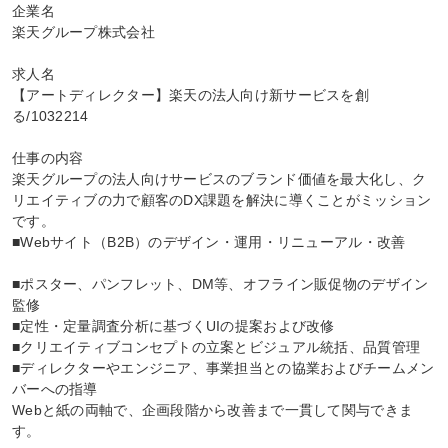
企業名

楽天グループ株式会社

求人名

【アートディレクター】楽天の法人向け新サービスを創
る/1032214

仕事の内容

楽天グループの法人向けサービスのブランド価値を最大化し、ク
リエイティブの力で顧客のDX課題を解決に導くことがミッション
です。

■Webサイト（B2B）のデザイン・運用・リニューアル・改善

■ポスター、パンフレット、DM等、オフライン販促物のデザイン
監修

■定性・定量調査分析に基づくUIの提案および改修

■クリエイティブコンセプトの立案とビジュアル統括、品質管理

■ディレクターやエンジニア、事業担当との協業およびチームメン
バーへの指導

Webと紙の両軸で、企画段階から改善まで一貫して関与できま
す。
