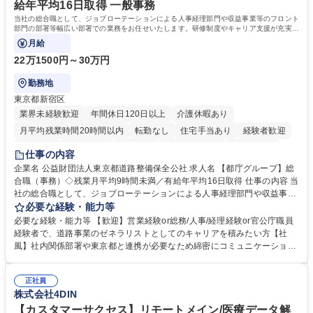
へのジョブローテーションの可能性があります。 学歴・資格 学歴：大学
給年平均16日取得 一般事務
院 大学 語学力： 資格：宅地建物取引士
当社の総合職として、ジョブローテーションによる人事経理部門や収益事業等のフロント
部門の部署等幅広い部署での業務をお任せいたします。研修制度やキャリア支援が充実し
ております！ ※下記業務詳細
月給
22万1500円～30万円
勤務地
東京都新宿区
業界未経験歓迎
年間休日120日以上
介護休暇あり
月平均残業時間20時間以内
転勤なし
住宅手当あり
経験者歓迎
研修あり
退職金あり
賞与あり
完全週休2日制
交通費支給
仕事の内容
駅近5分以内
資格取得手当あり
食事補助あり
企業名 公益財団法人東京都道路整備保全公社 求人名 【都庁グループ】総
合職（事務）◇残業月平均9時間未満／有給年平均16日取得 仕事の内容 当
社の総合職として、ジョブローテーションによる人事経理部門や収益事業
等のフロント部門の部署等幅広い部署での業務をお任せいたします。研修
必要な経験・能力等
制度やキャリア支援が充実しております！ ※下記業務詳細 【業務詳細】■
必要な経験・能力等 【歓迎】営業経験or総務/人事/経理経験or官公庁職員
管理部門：広報、人事、経理など当公社の運営に係る管理業務 ■収益部
経験者で、道路事業のゼネラリストとしてのキャリアを積みたい方【社
門：駐車場の新規開拓、管理運営、新宿駅西口広場の「イベントコーナ
風】社内関係部署や東京都と連携が必要なため綿密にコミュニケーション
ー」などの管理運営 ■道路部門：整備の急がれる骨格幹線道路や木造住宅
を図っています。 【業務の魅力】■幅広く携われる：総合職（事務）で
密集地域の特定整備路線の用地取得、道路に関する普及啓発事業、都内の
は、駐車場の管理運営や道路用地の取得、公益財団法人の中枢を担う管理
道路施設や道路工事現場の見学ツアー事業 ※入社後は上記いずれかの部門
正社員
部門など多岐に渡る業務を経験できます。 ■様々なプロジェクト：駐車場
株式会社4DIN
へ配属。※業務内容変更の範囲：会社の定める業務 募集職種 【都庁グル
事業の他、新宿駅西口広場内に設置された照明を兼ねた広告「ブライトサ
ープ】総合職（事務）◇残業月平均9時間未満／有給年平均16日取得
イン」の管理運営を行うなど、事業収益を生み出す活動を積極的に行って
【カスタマーサクセス】リモートメイン/医療データ解