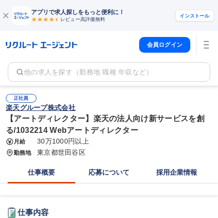
アプリで求人探しをもっと便利に！
インストール
レビュー高評価
無料
会員ログイン
他の求人を探す（勤務地 職種 年収など）
正社員
楽天グループ株式会社
【アートディレクター】楽天の法人向け新サービスを創
る/1032214 Webアートディレクター
30万1000円以上
月給
東京都世田谷区
勤務地
仕事概要
応募について
採用企業情報
仕事内容