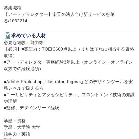
募集職種

【アートディレクター】楽天の法人向け新サービスを創
る/1032214
求めている人材
必要な経験・能力等

【必須】■英語力：TOEIC600点以上（またはそれに相当する資格
取得）

■アートディレクター実務経験3年以上（オンライン・オフライン
双方での経験必須）

■Adobe Photoshop, Illustrator, Figmaなどのデザインツールを実
務レベルで扱える方

■ユーザビリティとアクセシビリティ、フロントエンド技術の知識
や理解

■監修、デザインリード経験

学歴・資格

学歴：大学院 大学

語学力：英語
