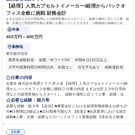
〆
【経理】人気カプセルトイメーカー/経理からバックオ
フィス全般に挑戦 財務会計
まずは仕訳入力や日常経理などの経理実務からスタートし、経験や適性に応じて人事・総
務・法務など管理部門全般の業務にも携わっていただきます。少数精鋭の組織のため、管
理部門責任者のもとで幅広い実務経験を
年俸
400万円～600万円
勤務地
東京都渋谷区
業界未経験歓迎
副業・WワークOK
年間休日120日以上
月平均残業時間20時間以内
転勤なし
住宅手当あり
経験者歓迎
退職金あり
完全週休2日制
交通費支給
土日祝休み
服装自由
仕事の内容
企業名 株式会社奇譚クラブ 求人名 【経理】人気カプセルトイメーカー/経
理からバックオフィス全般に挑戦◎ 仕事の内容 まずは仕訳入力や日常経
理などの経理実務からスタートし、経験や適性に応じて人事・総務・法務
など管理部門全般の業務にも携わっていただきます。少数精鋭の組織のた
必要な経験・能力等
め、管理部門責任者のもとで幅広い実務経験を 積みながら、バックオフィ
必要な経験・能力等 【必須】■事業会社における経理実務経験をお持ちの
ス全般の知識・経験を身につけられるポジションです。 【業務詳細】 ■会
方■日商簿記3級以上■出社勤務可能な方 【歓迎】■玩具業界における就労
計ソフト（弥生会計）への仕訳入力■請求書の処理、経費精算 ■売掛金・
経験■人事・法務・総務などのバックオフィス業務経験 【求める人物像】
買掛金管理■入出金管理および支払業務 ※まずは経理業務を中心にお任せ
・状況に応じて柔軟に対応できる方 ・好奇心旺盛で、自身の業務領域を広
し、ご経験や習熟度に応じて人事・総務・法務などバックオフィス業務全
げていきたい方 ・既存のやり方にとらわれず、自ら考えて行動できる方
般へ携わっていただく予定です。 募集職種 【経理】人気カプセルトイメ
正社員
・周囲の状況を見ながら、先回りして業務に取り組める方 ・少人数組織な