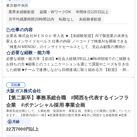
東京都中央区
業界未経験歓迎
副業・WワークOK
年間休日120日以上
月平均残業時間20時間以内
転勤なし
未経験者歓迎
時短勤務あり
経験者歓迎
在宅OK
完全週休2日制
交通費支給
仕事の内容
駅近5分以内
土日祝休み
服装自由
企業名 株式会社ＭＥＮＯＵ 求人名 ★【未経験歓迎】AIで製造業の未来を
変えるインサイドセールス 仕事の内容 ノーコードで検査AIを開発できる
「検査AI MENOU」のインサイドセールスとして、見込み顧客の獲得から
商談機会の創出までを担っていただきます。マーケティングとフィールド
必要な経験・能力等
セールスをつなぐ役割として、 適切なタイミングで顧客とコミュニケーシ
必要な経験・能力等 【必須】■社会人経験3年以上■BtoB領域でのご経験を
ョンを取りながら、受注につながる商談機会の最大化を目指します。 【具
お持ちの方 ■顧客とのコミュニケーションを通じて課題やニーズを引き出
体的な仕事内容】 リードへの電話・メールによるアプローチ/リードナー
した経験 ■チームで連携しながら目標達成に取り組める方 【歓迎】・BtoB
チャリングおよび商談創出/CRMを活用した顧客情報の管理・分析/マーケ
SaaS企業での営業またはインサイドセールス経験 ・製造業向けの営業経
ティング施策と連携したフォローアップ/商談化率向上に向けた改善提案・
験 ・オフライン・オンラインセミナー登壇経験 ・マーケティング施策の
実行/フィールドセールスへの案件連携 募集職種 ★【未経験歓迎】AIで製
正社員
企画・実行経験 ・CRM・リードナーチャリングに関する知見 ・データを
大阪ガス株式会社
造業の未来を変えるインサイドセールス
もとに営業プロセスを改善した経験 学歴・資格 学歴：大学院 大学 高専 短
大 専修学校 高校 語学力： 資格：
【第二新卒】事務系総合職 #関西を代表するインフラ
企業 #ポテンシャル採用 事業企画
事務系総合職として、人事総務、資源海外、事業企画、営業などの業務に従事していただ
きます。 【業務内容の一例】■所属事業部の勤労業務 ■海外に関係する各種業務 ■営業部
門の企画スタッフ、ルート営業
月給
22万7000円以上