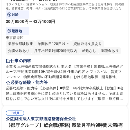
オフィスビル、賃貸マンション、物流倉庫等の不動産開発事業における用地取得、開発推
進、賃貸運営、売却、仲介・活用提案等を行う営業部門において事務業務を担当いただき
ます。
月給
30万9500円～43万4000円
勤務地
東京都港区
業界未経験歓迎
年間休日120日以上
資格取得支援あり
介護休暇あり
月平均残業時間20時間以内
転勤なし
退職金あり
在宅OK
賞与あり
育休あり
完全週休2日制
交通費支給
仕事の内容
駅近5分以内
土日祝休み
寮・社宅あり
企業名 三井物産都市開発株式会社 求人名 【営業事務】業務職/三井物産グ
ループ/平均残業時間10H/完全週休2日 仕事の内容 オフィスビル、賃貸マ
ンション、物流倉庫等の不動産開発事業における用地取得、開発推進、賃
貸運営、売却、仲介・活用提案等を行う営業部門において事務業務を担当
必要な経験・能力等
いただきます。 【詳細】・契約書管理、契約書製本、捺印対応、ファイリ
必要な経験・能力等 【必須条件】■学歴：4年制大学卒業以上【歓迎】■宅
ング、登記簿取得、調書取得・支払業務（各種費用支払、支払管理、請
建士資格保有者※応募に際し必須としている資格はありません。宅建士資
求・支払データ登録、取引先マスター申請対応）・予算作成及び予実管
格をお持ちでない方は入社後に取得を推奨しております（取得・維持費用
理・各種稟議書、報告書作成業務・各種台帳管理、交際費・会議費支払報
の一部補助あり） 【求める人物像】 ・向学心豊かで、主体的に行動でき
告書作成及び月次管理・部内総務庶務全般 など※※配属先によっては上記
る方。 ・社内外の多様な関係者と協調して業務を進められるコミュニケー
の他に担当頂く業務が発生する場合があります。 募集職種 【営業事務】
正社員
ション力がある方。 ・チャレンジを厭わず、粘り強く業務に取り組める
公益財団法人東京都道路整備保全公社
業務職/三井物産グループ/平均残業時間10H/完全週休2日
方。多様な関係者と謙虚に信頼関係を構築でき、期限を意識したスケジュ
ール管理が出来る方。※将来的に他部署（営業部門、コーポレート部門）
【都庁グループ】総合職(事務) 残業月平均9時間未満/有