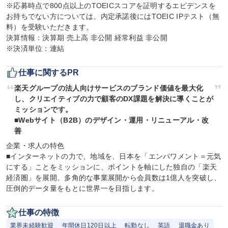
※応募時点で800点以上のTOEICスコアを証明するエビデンスを
お持ちでない方については、内定承諾後にはTOEIC IPテスト（無
料）を受験いただきます。

決算情報：決算期 売上高 非公開 経常利益 非公開

※決済単位：連結
仕事に関するPR
楽天グループの法人向けサービスのブランド価値を最大化
し、クリエイティブの力で顧客のDX課題を解決に導くことが
ミッションです。

■Webサイト（B2B）のデザイン・運用・リニューアル・改
善
企業・求人の特色

■インターネットの力で、地域を、日本を「エンパワメント＝元気
にする」ことをミッションに、ポイントを軸にした独自の「楽天
経済圏」を展開。多角的な事業展開から会員数は1億人を突破し、
圧倒的データ量をもとに世界一を目指します。
仕事の特徴
業界未経験歓迎
年間休日120日以上
転勤なし
英語
退職金あり