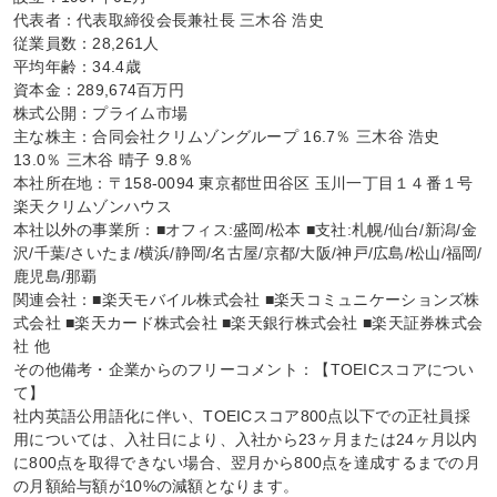
代表者：代表取締役会長兼社長 三木谷 浩史

従業員数：28,261人

平均年齢：34.4歳

資本金：289,674百万円

株式公開：プライム市場

主な株主：合同会社クリムゾングループ 16.7％ 三木谷 浩史 
13.0％ 三木谷 晴子 9.8％

本社所在地：〒158-0094 東京都世田谷区 玉川一丁目１４番１号 
楽天クリムゾンハウス

本社以外の事業所：■オフィス:盛岡/松本 ■支社:札幌/仙台/新潟/金
沢/千葉/さいたま/横浜/静岡/名古屋/京都/大阪/神戸/広島/松山/福岡/
鹿児島/那覇

関連会社：■楽天モバイル株式会社 ■楽天コミュニケーションズ株
式会社 ■楽天カード株式会社 ■楽天銀行株式会社 ■楽天証券株式会
社 他

その他備考・企業からのフリーコメント：【TOEICスコアについ
て】

社内英語公用語化に伴い、TOEICスコア800点以下での正社員採
用については、入社日により、入社から23ヶ月または24ヶ月以内
に800点を取得できない場合、翌月から800点を達成するまでの月
の月額給与額が10%の減額となります。
