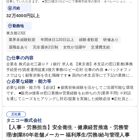
従事していただきます。 ■窓口/後方/ロビーにて事務手続等の受付・オペレーション、お
客様対応
月給
32万4000円以上
勤務地
東京都23区
業界未経験歓迎
年間休日120日以上
経験者歓迎
研修あり
退職金あり
完全週休2日制
女性が活躍中
交通費支給
土日祝休み
仕事の内容
企業名 株式会社三菱ＵＦＪ銀行 求人名 【東京都】本支店の窓口業務(事務
手続受付/資産運用提案)/後方事務/ロビー応対 仕事の内容 ★バックオフィ
スではなく顧客折衝を含む職種です★ 国内の本支店等にて下記の業務に従
事していただきます。 ■窓口/後方/ロビーにて事務手続等の受付・オペレ
必要な経験・能力等
ーション、お客様対応 ■窓口にて、ご来店された個人のお客様に対して金
必要な経験・能力等 【必須】★顧客折衝経験を活かしてご活躍可能な環境
融商品のご提案 ■効率的な事務運用の検討・構築等 ≪業務紹介：ご応募前
です。 ■販売or接客or窓口業務or営業経験をお持ちの方(業界不問) ※対話
に必ずご覧ください≫ ※記事 https://www.mysite.bk.mufg.jp/career/circle/
を通じてニーズをヒアリングし対応/提案を実施した経験必須 ■正社員とし
article17/ ※動画 https://youtu.be/H-S7HaJqqbg 募集職種 【東京都】本支
ての就業経験1年以上 【歓迎】■金融業界での就業経験■銀行での預金為替
店の窓口業務(事務手続受付/資産運用提案)/後方事務/ロビー応対
事務経験 ■金融商品の提案・販売経験 ≪魅力≫研修やOJT環境が整ってい
正社員
るので安心して入行いただけます。 幅広いキャリアの選択肢があり、公募
タニコー株式会社
や社内副業等を活用し、 一人ひとりが挑戦できるカルチャーが浸透してい
ます。 学歴・資格 学歴：大学院 大学 高専 短大 専修学校 高校 語学力：
【人事・労務担当】安全衛生・健康経営推進・労務管
資格：
理/創業80年老舗メーカー 福利厚生/労務/給与管理人事