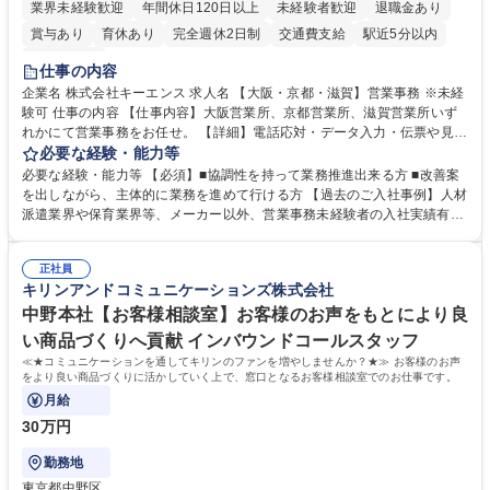
業界未経験歓迎
年間休日120日以上
未経験者歓迎
退職金あり
賞与あり
育休あり
完全週休2日制
交通費支給
駅近5分以内
土日祝休み
仕事の内容
企業名 株式会社キーエンス 求人名 【大阪・京都・滋賀】営業事務 ※未経
験可 仕事の内容 【仕事内容】大阪営業所、京都営業所、滋賀営業所いず
れかにて営業事務をお任せ。 【詳細】電話応対・データ入力・伝票や見積
の作成・カタログ送付・来客対応・営業所内で発生する事務業務や業務改
必要な経験・能力等
善をお任せ。 【教育制度】ご入社後、育成担当とペアになりながらOJTに
必要な経験・能力等 【必須】■協調性を持って業務推進出来る方 ■改善案
て業務を覚えていただくことが可能です。業務システムがきちんと構築さ
を出しながら、主体的に業務を進めて行ける方 【過去のご入社事例】人材
れているため、スムーズに仕事に慣れることができる環境です。また、
派遣業界や保育業界等、メーカー以外、営業事務未経験者の入社実績有
「チームで成果を出す文化」があり、良いやり方を積極的に共有しながら
【当社の事務職について】単なる事務ではなく主体性を発揮したサポート
常に改善を目指す風土のため、安心して業務に取り組んでいただけます。
により、キーエンスの付加価値向上に貢献します。ベースの定型業務に加
募集職種 【大阪・京都・滋賀】営業事務 ※未経験可
正社員
えて、お客様や社員の状況に合わせ、能動的なサポート、改善の動きも期
キリンアンドコミュニケーションズ株式会社
待され。組織を支えるスペシャリストとして、チームに貢献し、結果的に
社員から頼られる存在になることができます。平均19:30の退勤以降の業
中野本社【お客様相談室】お客様のお声をもとにより良
務の持ち帰りも禁止されており、メリハリのある働き方となります。 学
い商品づくりへ貢献 インバウンドコールスタッフ
歴・資格 学歴：大学院 大学 高専 短大 語学力： 資格：
≪★コミュニケーションを通してキリンのファンを増やしませんか？★≫ お客様のお声
をより良い商品づくりに活かしていく上で、窓口となるお客様相談室でのお仕事です。
月給
30万円
勤務地
東京都中野区