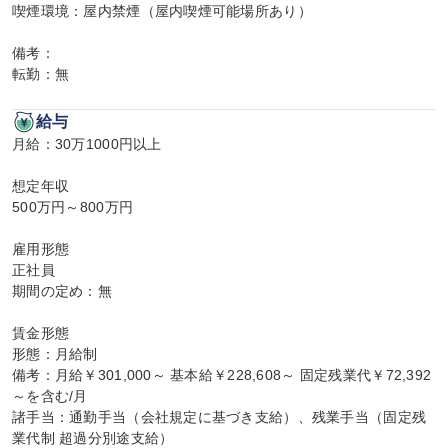
喫煙環境：屋内禁煙（屋内喫煙可能場所あり）

備考：

転勤：無
給与
月給：30万1000円以上

想定年収

500万円～800万円

雇用形態

正社員

期間の定め：無

賃金形態

形態：月給制

備考：月給￥301,000～ 基本給￥228,608～ 固定残業代￥72,392
～を含む/月

諸手当：通勤手当（会社規定に基づき支給）、残業手当（固定残
業代制 超過分別途支給）
