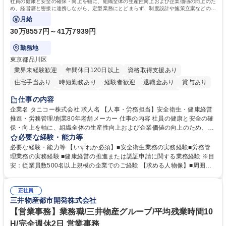
社員の健康と安全の確保・向上を軸に、組織全体の生産性向上および企業価値の向上のた
め、経営層と密接に連携しながら、定型業務にとどまらず、制度設計や施策立案などの上
流工程から関与していただきます。
月給
30万8557円～41万7939円
勤務地
東京都品川区
業界未経験歓迎
年間休日120日以上
資格取得支援あり
住宅手当あり
時短勤務あり
経験者歓迎
退職金あり
賞与あり
完全週休2日制
交通費支給
駅近5分以内
土日祝休み
仕事の内容
寮・社宅あり
企業名 タニコー株式会社 求人名 【人事・労務担当】安全衛生・健康経営
推進・労務管理/創業80年老舗メーカー 仕事の内容 社員の健康と安全の確
保・向上を軸に、組織全体の生産性向上および企業価値の向上のため、経
営層と密接に連携しながら、定型業務にとどまらず、制度設計や施策立案
必要な経験・能力等
などの上流工程から関与していただきます。 【主な業務内容】■安全衛生
必要な経験・能力等 【いずれか必須】■安全衛生業務の実務経験■労務管
業務（ストレスチェック、健康診断の運用、産業医との連携 など）■健康
理業務の実務経験 ■健康経営の推進または認証申請に関する業務経験 ※目
経営認証取得に向けた企画・推進■労務管理（労働時間の分析、労働環境
安：従業員数500名以上規模の企業でのご経験 【求める人物像】■周囲
の改善）■規程改定、制度設計、業務改善の推進■労働基準監督署対応、団
（社員・経営層）と円滑にコミュニケーションを図れる方■労務課題に対
体交渉対応 など 【採用背景】現在組織変革期の為、労務領域から組織力
し、迅速かつ的確に対応できる問題解決力をお持ちの方■チームおよび他
を底上げすべく、ともにご活躍いただける方の増員募集となります。 募集
正社員
部門と連携しながら業務を推進できる方■Excelや労務管理システムの実務
三井物産都市開発株式会社
職種 【人事・労務担当】安全衛生・健康経営推進・労務管理/創業80年老
使用経験をお持ちの方 学歴・資格 学歴：大学院 大学 高専 短大 専修学校
舗メーカー
高校 語学力： 資格：
【営業事務】業務職/三井物産グループ/平均残業時間10
H/完全週休2日 営業事務