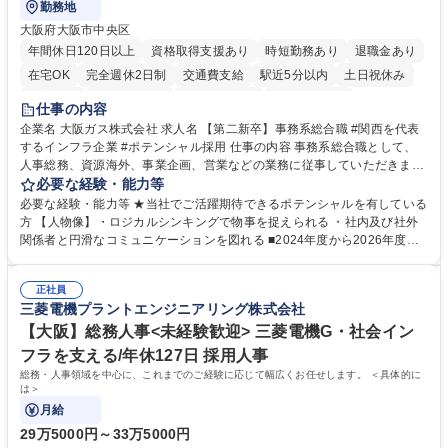
勤務地
大阪府大阪市中央区
年間休日120日以上
資格取得支援あり
時短勤務あり
退職金あり
在宅OK
完全週休2日制
交通費支給
駅近5分以内
土日祝休み
服装自由
第二新卒歓迎
寮・社宅あり
食事補助あり
仕事の内容
企業名 大阪ガス株式会社 求人名 【第二新卒】事務系総合職 #関西を代表
するインフラ企業 #ポテンシャル採用 仕事の内容 事務系総合職として、
人事総務、資源海外、事業企画、営業などの業務に従事していただきま
す。 【業務内容の一例】■所属事業部の勤労業務 ■海外に関係する各種業
必要な経験・能力等
務 ■営業部門の企画スタッフ、ルート営業 【キャリアパス】入社後の配属
必要な経験・能力等 ★当社でご活躍期待できるポテンシャルを有している
ポジションで一定期間ご活躍頂いた後、本人の適性及び将来のキャリアを
方 【人物像】・ロジカルシンキングで物事を捉えられる ・社内及び社外
鑑みてジョブローテーションを行います。 【育成】OJTでの現場育成や研
関係者と円滑なコミュニケーションを図れる ■2024年度から2026年度ま
修カリキュラムを通じて、Daigasグループの業務で必要となる知識につい
での3ヵ年を対象とする「Daigasグループ中期経営計画2026」を策定しま
て学んでいただきます。 募集職種 【第二新卒】事務系総合職 #関西を代
した。https://www.osakagas.co.jp/company/press/pr2024/1777576_564
表するインフラ企業 #ポテンシャル採用
正社員
72.html ■エネルギーセキュリティの不安定化や気候変動による自然災害の
三菱電機プラントエンジニアリング株式会社
甚大化など、これまで以上に社会課題解決の重要性が高まっています。
「未来の日常」の創造に向けて持続可能な社会の実現に貢献してまいりま
【大阪】総務人事<未経験歓迎> 三菱電機G・社会イン
す。 学歴・資格 学歴：大学院 大学 語学力： 資格：
フラを支える/年休127日 採用人事
総務・人事領域を中心に、これまでのご経験に応じて幅広くお任せします。 ＜具体的に
は＞
月給
29万5000円～33万5000円