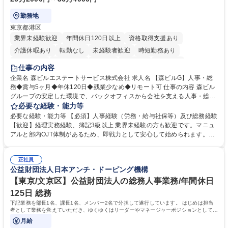
勤務地
東京都港区
業界未経験歓迎
年間休日120日以上
資格取得支援あり
介護休暇あり
転勤なし
未経験者歓迎
時短勤務あり
経験者歓迎
退職金あり
在宅OK
賞与あり
育休あり
仕事の内容
完全週休2日制
交通費支給
長期歓迎
駅近5分以内
土日祝休み
企業名 森ビルエステートサービス株式会社 求人名 【森ビルG】人事・総
務◆賞与5ヶ月◆年休120日◆残業少なめ◆リモート可 仕事の内容 森ビル
グループの安定した環境で、バックオフィスから会社を支える人事・総務
をお任せします。 労務と総務の業務をバランスよく担当し、ゆくゆくは制
必要な経験・能力等
度改定などのコア業務にも挑戦できる、やりがいある環境です。 ■勤怠管
必要な経験・能力等 【必須】人事経験（労務・給与社保等）及び総務経験
理、給与計算、社会保険手続き、年末調整等の労務管理全般 ■入退社手続
【歓迎】経理実務経験、簿記3級以上 業界未経験の方も歓迎です。マニュ
き、社内規定の改定や人事制度改定などのコア業務 ■社内イベントの企画
アルと部内OJT体制があるため、即戦力として安心して始められます。
運営やその他総務業務全般 ※労務と総務を1：1の割合でお任せ。 入社後
【魅力・やりがい】森ビルGの安定基盤で労務から総務まで幅広く携われ
は部内のOJTを中心に、あなたの経験に合わせて不足している部分はいつ
ます。定型業務に留まらず、社内規定や人事制度の改定など会社のコア業
でも質問・相談できる環境が整っているため、安心して成長できます。 募
正社員
務に挑戦できるため、自身の成長と組織への貢献度をダイレクトに実感で
公益財団法人日本アンチ・ドーピング機構
集職種 【森ビルG】人事・総務◆賞与5ヶ月◆年休120日◆残業少なめ◆
きます。 残業少なめ、週1日リモート可など、ワークライフバランスを保
リモート可
ち長期活躍できる環境です。 「これまでの幅広い経験を活かし、長期的な
【東京/文京区】公益財団法人の総務人事業務/年間休日
キャリアを築きたい」という前向きな意欲と挑戦を全力で応援します。 学
125日 総務
歴・資格 学歴：大学院 大学 高専 短大 専修学校 高校 語学力： 資格：日商
下記業務を部長1名、課長1名、メンバー2名で分担して遂行しています。 はじめは担当
簿記検定1級 日商簿記検定2級 日商簿記検定3級
者として業務を覚えていただき、ゆくゆくはリーダーやマネージャーポジションとして活
躍いただくことを期待しています。
月給