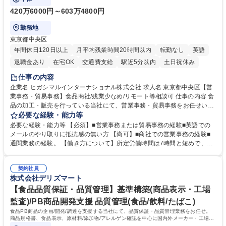
420万6000円～603万4800円
勤務地
東京都中央区
年間休日120日以上
月平均残業時間20時間以内
転勤なし
英語
退職金あり
在宅OK
交通費支給
駅近5分以内
土日祝休み
仕事の内容
企業名 ヒガシマルインターナショナル株式会社 求人名 東京都中央区【営
業事務・貿易事務】食品商社/残業少なめ/リモート等相談可 仕事の内容 食
品の加工・販売を行っている当社にて、営業事務・貿易事務をお任せいた
します。営業社員のサポートポジションとして、受発注から海外工場との
必要な経験・能力等
調整まで幅広く対応し、当社事業の根幹を支えていただきます。 ■受発注
必要な経験・能力等 【必須】■営業事務または貿易事務の経験■英語での
業務、請求書発行 ■海外工場とのスケジュール調整 ■在庫管理 ■輸入書類
メールのやり取りに抵抗感の無い方 【尚可】■商社での営業事務の経験■
の確認・作成 ■配送手配 ■通関業者を通して行う輸出入業全般 ■倉庫との
通関業務の経験。 【働き方について】所定労働時間は7時間と短めで、残
倉入れ調整等 ※ゼネラリストとしてのキャリアアップを目指すことが可能
業も月平均20時間以下です。時差出勤制度や週1日のリモート勤務も相談
です。単に商品を販売するだけでなく原料の仕入れから販売までをトータ
可能で、ワークライフバランスを保ち長期就業しやすい環境です。 【当社
ルプロデュースしているため、商品に関わる全ての業務をサポート頂きま
契約社員
の強み】1991年の設立以来、外食産業を中心としたお客様の多様なニー
株式会社デリズマート
す。 募集職種 東京都中央区【営業事務・貿易事務】食品商社/残業少なめ/
ズに沿った冷凍水産物等の生産・輸入・販売を一貫して手掛けています。
リモート等相談可
自社工場と海外拠点の強固な連携によるワンストップサービスが最大の強
【食品品質保証・品質管理】基準構築(商品表示・工場
みです。 学歴・資格 学歴：大学院 大学 語学力：英語 資格：
監査)/PB商品開発支援 品質管理(食品/飲料/たばこ)
食品PB商品の企画/開発/調達を支援する当社にて、品質保証・品質管理業務をお任せ。
商品規格書、食品表示、原材料/添加物/アレルゲン確認を中心に国内外メーカー・工場の
品質基準整備から発売後対応まで担います。