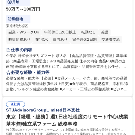
月給
50万円～100万円
勤務地
東京都渋谷区
副業・WワークOK
年間休日120日以上
転勤なし
英語
時短勤務あり
在宅OK
賞与あり
完全週休2日制
交通費支給
駅近5分以内
中国語
土日祝休み
服装自由
仕事の内容
企業名 株式会社デリズマート 求人名 【食品品質保証・品質管理】基準構
築（商品表示・工場監査）/PB商品開発支援 仕事の内容 食品PB商品の企
画/開発/調達を支援する当社にて、品質保証・品質管理業務をお任せ。商
品規格書、食品表示、原材料/添加物/アレルゲン確認を中心に国内外メー
必要な経験・能力等
カー・工場の品質基準整備から発売後対応まで担います。 【詳細】 ■商品
必要な経験・能力等 【必須】■食品メーカー、小売、卸、商社等での品質
規格書、一括表示、栄養成分、原材料・添加物・アレルゲンの確認 ■メー
保証または品質管理経験(5年以上目安)■食品表示、商品規格書、原材料/添
カーへの修正指示・承認管理 ■国内外工場の監査、製造立会い、改善指導
加物/アレルゲン確認の実務経験 ■メーカー・工場との調整経験 ■ビジネス
■品質基準・審査フロー・管理台帳の構築 ■輸入食品の法規・表示確認 ■ク
で商談ができる日本語力 【歓迎】 ■食品表示検定 中級以上 ■QC検定2級
レーム、品質事故、商品回収時の原因調査、関係先対応、再発防止 ■小売
または3級以上■HACCPに関する研修修了 ■ISO 22000・FSSC 22000・J
企業への品質報告・問い合わせ対応 ■商品開発、物流、営業との連携 ※業
正社員
FS規格の内部監査員研修修了 ■TOEIC700点以上の英語力やビジネス上で
STJAdvisorsGroupLimited日本支社
務内容の変更の範囲：当社業務全般 募集職種 【食品品質保証・品質管
中国語での商談が可能な方 学歴・資格 学歴：大学院 大学 語学力： 資格：
理】基準構築（商品表示・工場監査）/PB商品開発支援
東京【経理・総務】週1日出社程度のリモート中心/残業
基本無/独立系ファーム 総務事務
独立系ECMアドバイザリーファームとして上場前後の資本市場戦略を設計する当社にて
経理・総務をお任せします。基礎的なバックオフィス業務からスタートし組織を支える専