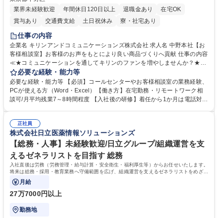
業界未経験歓迎
年間休日120日以上
退職金あり
在宅OK
賞与あり
交通費支給
土日祝休み
寮・社宅あり
仕事の内容
企業名 キリンアンドコミュニケーションズ株式会社 求人名 中野本社【お
客様相談室】お客様のお声をもとにより良い商品づくりへ貢献 仕事の内容
≪★コミュニケーションを通してキリンのファンを増やしませんか？★≫
お客様のお声をより良い商品づくりに活かしていく上で、窓口となるお客
必要な経験・能力等
様相談室でのお仕事です。 日々お客様からいただくキリングループへのご
必要な経験・能力等 【必須】コールセンターやお客様相談室の業務経験、
意見を、企業活動に活かしています。お客様からの声に迅速かつ誠意をも
PCが使える方（Word・Excel）【働き方】在宅勤務・リモートワーク相
って対応、情報提供するとともにグループ内活動に反映しています。 【具
談可/月平均残業7～8時間程度 【入社後の研修】着任から1か月は電話対応
体的には】電話応対、メール、お手紙対応、ご指摘品調査報告書作成、有
のOJTを中心に実施し、電話対応に慣れた段階でメール・手紙のOJTを実
人チャットボット対応など。 【1日の対応件数】■電話：月間一人当たり
施する予定です。独り立ち以降もしっかりフォローする体制を整えていま
平均100件前後■メール・手紙：同上40件前後 募集職種 中野本社【お客様
正社員
すのでご安心ください。 【当社について】キリングループの広報機能を担
株式会社日立医薬情報ソリューションズ
相談室】お客様のお声をもとにより良い商品づくりへ貢献
う会社として、お客様との出会いを大切にし、磨き上げたホスピタリティ
を込めてコミュニケーションをとりながら広報関連業務を行っておりま
【総務・人事】未経験歓迎/日立グループ/組織運営を支
す。 学歴・資格 学歴：大学院 大学 高専 短大 専修学校 高校 語学力： 資
えるゼネラリストを目指す 総務
格：
入社直後は労務（労務管理・給与計算・安全衛生・福利厚生等）からお任せいたします。
将来は総務・採用・教育業務へ守備範囲を広げ、組織運営を支えるゼネラリストをめざせ
ます。
月給
27万7000円以上
勤務地