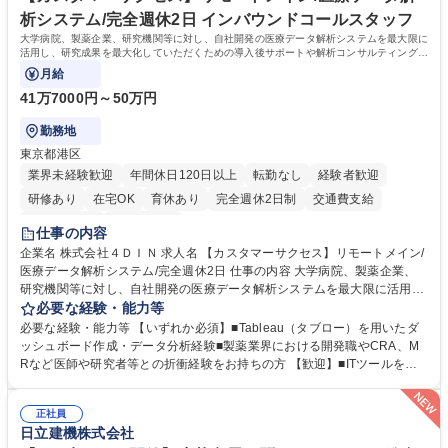
います。 学歴・資格 学歴：大学院 大学 高専 短大 専修学校 高校 語学力：
析システム/完全週休2日 インバウンドコールスタッフ
資格：
大学病院、製薬企業、研究機関等に対し、自社開発の医療データ解析システムを最大限に
活用し、研究成果を最大化していただくための導入後サポートや解析コンサルティング、
活用アドバイス業務等をお任せします。
月給
41万7000円～50万円
勤務地
東京都港区
業界未経験歓迎
年間休日120日以上
転勤なし
経験者歓迎
研修あり
在宅OK
育休あり
完全週休2日制
交通費支給
駅近5分以内
土日祝休み
仕事の内容
企業名 株式会社４ＤＩＮ 求人名 【カスタマーサクセス】リモートメイン/
医療データ解析システム/完全週休2日 仕事の内容 大学病院、製薬企業、
研究機関等に対し、自社開発の医療データ解析システムを最大限に活用
し、研究成果を最大化していただくための導入後サポートや解析コンサル
必要な経験・能力等
ティング、活用アドバイス業務等をお任せします。 ■活用コンサルティン
必要な経験・能力等 【いずれか必須】■Tableau（タブロー）を用いたダ
グ：疾患再発率の調査や薬剤効果の可視化等の目的に合わせ、プラットフ
ッシュボード作成・データ分析経験■製薬業界における開発職やCRA、M
ォーム上で可能な解析手法を提案 ■オンボーディング：ツールの操作説明
Rなど医師や研究者等との折衝経験をお持ちの方 【歓迎】■ITツールを用
に加え医療統計やデータ抽出の基礎レクチャー■開発へのフィードバッ
いた顧客サポート経験 【働き方】リモートメインのため、どこからでも参
ク：ユーザー要望を開発部門へ繋ぎ、プロダクトの利便性向上へ貢献。医
画可能です。オンラインツール（ZoomやTeams等）を用いた柔軟なサポ
療現場のDX化を推進するやりがいがあります。【業務内容の変更範囲】
正社員
ート体制を構築しています。 【採用背景】導入先が急増しており、専任の
日立建機株式会社
当社の指定する業務 募集職種 【カスタマーサクセス】リモートメイン/医
カスタマーサクセス組織を強化するための増員採用です。営業担当からの