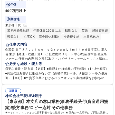
任担当として広く活躍できる環境です。
年俸
400万円以上
勤務地
東京都千代田区
業界未経験歓迎
年間休日120日以上
転勤なし
英語
経験者歓迎
残業なし
在宅OK
完全週休2日制
交通費支給
土日祝休み
仕事の内容
企業名 ＳＴＪＡｄｖｉｓｏｒｓＧｒｏｕｐＬｉｍｉｔｅｄ日本支社 求人
名 東京【経理・総務】週1日出社程度のリモート中心/残業基本無/独立系
ファーム 仕事の内容 独立系ECMアドバイザリーファームとして上場前後
の資本市場戦略を設計する当社にて経理・総務をお任せします。基礎的な
必要な経験・能力等
バックオフィス業務からスタートし組織を支える専任担当として広く活躍
必要な経験・能力等 【必須】■経理または総務の実務経験（1～3年程度）
できる環境です。 ■日常経理、月次および年次決算サポート業務 ■本国
■英語の読み書きに抵抗がない方（高校卒業レベル。AI翻訳ツールの使用
（グローバル）との英文メール対応（AI翻訳ツール等を使用しての対応で
可）【尚可】■外資系企業におけるバックオフィス実務経験をお持ちの方
問題ございません） ■オフィス環境整備、郵便物の発送・受取等の総務業
【必須・尚可要件】簿記などの特別な資格や、TOEIC等のスコアは求めて
務全般 ■その他バックオフィス関連サポート ※ご経験に合わせて無理なく
おりません。日々の事務処理を丁寧かつ正確に行える方を歓迎します。
業務をお任せします。残業も基本的には発生せず、ご自身のペースで業務
正社員
【働き方について】現在は週4日程度の在宅勤務を実施しており、ワーク
株式会社三菱UFJ銀行
を進めやすく定着率の高い環境です。 募集職種 東京【経理・総務】週1日
ライフバランスを重視する方に最適な環境です（フルリモートも面接で相
出社程度のリモート中心/残業基本無/独立系ファーム
談可）。【求める人物像】幅広いバックオフィス業務に柔軟に対応でき、
【東京都】本支店の窓口業務(事務手続受付/資産運用提
社内外と円滑にコミュニケーションを取りながら業務を推進できる方 学
案)/後方事務/ロビー応対 その他事務
歴・資格 学歴：大学院 大学 高専 短大 専修学校 高校 語学力： 資格：
★バックオフィスではなく顧客折衝を含む職種です★ 国内の本支店等にて下記の業務に