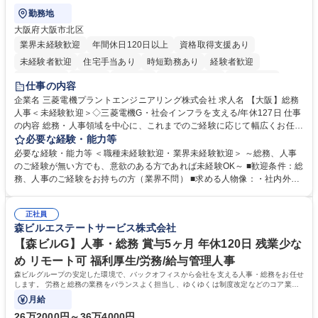
勤務地
大阪府大阪市北区
業界未経験歓迎
年間休日120日以上
資格取得支援あり
未経験者歓迎
住宅手当あり
時短勤務あり
経験者歓迎
退職金あり
在宅OK
賞与あり
完全週休2日制
交通費支給
仕事の内容
駅近5分以内
土日祝休み
服装自由
寮・社宅あり
食事補助あり
企業名 三菱電機プラントエンジニアリング株式会社 求人名 【大阪】総務
人事＜未経験歓迎＞◇三菱電機G・社会インフラを支える/年休127日 仕事
の内容 総務・人事領域を中心に、これまでのご経験に応じて幅広くお任せ
します。 ＜具体的には＞ ・総務/人事労務（給与・社保・勤怠管理など）
必要な経験・能力等
・採用・教育研修 ・福利厚生運用 など ※基本的には事務所勤務ですが、
必要な経験・能力等 ＜職種未経験歓迎・業界未経験歓迎＞ ～総務、人事
採用や教育等の業務内容により、関西圏以外への日帰り・宿泊を伴う国内
のご経験が無い方でも、意欲のある方であれば未経験OK～ ■歓迎条件：総
出張もございます。 ※担当業務を持ちつつ、お互いに助け合いながら、総
務、人事のご経験をお持ちの方（業界不問） ■求める人物像：・社内外の
務部という組織として協力しながら進める体制です。 募集職種 【大阪】
関係各部門との調整を率先して行い、業務を円滑に遂行できる協調性やコ
総務人事＜未経験歓迎＞◇三菱電機G・社会インフラを支える/年休127日
ミュニケーション能力を持っている方 ・人事総務領域に興味がありゼネラ
正社員
リスト志向をお持ちの方 学歴・資格 学歴：大学院 大学 語学力： 資格：
森ビルエステートサービス株式会社
【森ビルG】人事・総務 賞与5ヶ月 年休120日 残業少な
め リモート可 福利厚生/労務/給与管理人事
森ビルグループの安定した環境で、バックオフィスから会社を支える人事・総務をお任せ
します。 労務と総務の業務をバランスよく担当し、ゆくゆくは制度改定などのコア業務
にも挑戦できる、やりがいある環境です。
月給
26万2000円～36万4000円