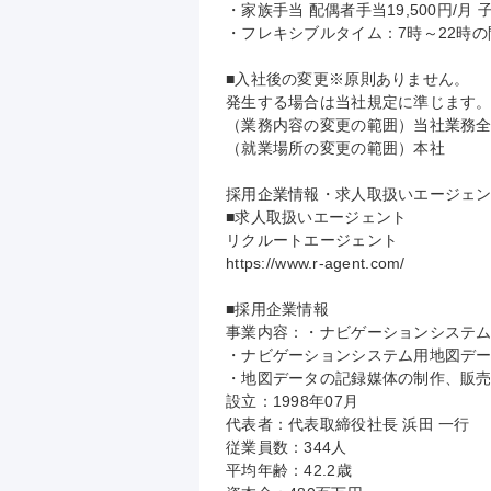
・家族手当 配偶者手当19,500円/月 子1
・フレキシブルタイム：7時～22時の
■入社後の変更※原則ありません。

発生する場合は当社規定に準じます。
（業務内容の変更の範囲）当社業務全
（就業場所の変更の範囲）本社

採用企業情報・求人取扱いエージェン
■求人取扱いエージェント

リクルートエージェント

https://www.r-agent.com/

■採用企業情報

事業内容：・ナビゲーションシステム
・ナビゲーションシステム用地図デー
・地図データの記録媒体の制作、販売
設立：1998年07月

代表者：代表取締役社長 浜田 一行

従業員数：344人

平均年齢：42.2歳
