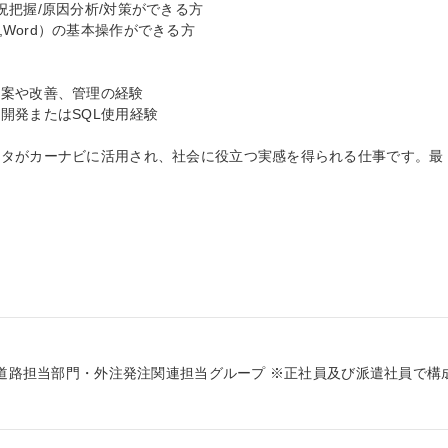
把握/原因分析/対策ができる方

rPoint,Word）の基本操作ができる方

案や改善、管理の経験

発またはSQL使用経験



ータがカーナビに活用され、社会に役立つ実感を得られる仕事です。最
/道路担当部門・外注発注関連担当グループ ※正社員及び派遣社員で構