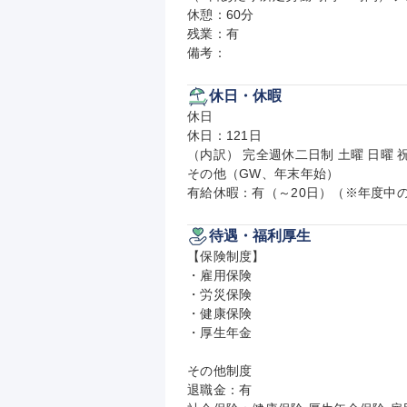
休憩：60分

残業：有

備考：
休日・休暇
休日

休日：121日

（内訳） 完全週休二日制 土曜 日曜 祝
その他（GW、年末年始）

有給休暇：有（～20日）（※年度中
待遇・福利厚生
【保険制度】

・雇用保険

・労災保険

・健康保険

・厚生年金

その他制度

退職金：有
