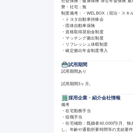
社会保険：健康保険 厚生年金保険 雇用
寮・社宅：無

制度備考：・WELBOX（宿泊・スキ
・トヨタ自動車持株会

・団体自動車保険

・資格取得奨励金制度

・マッチング拠出制度

・リフレッシュ休暇制度

・確定拠出年金制度導入
試用期間
試用期間あり

試用期間3ヶ月。
採用企業・紹介会社情報
備考

・在宅勤務手当

・役職手当

・住宅補助：既婚者40,000円/月、
し。年齢や通勤所要時間等の支給要件