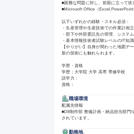
■困難な問題に対し、前面に立って状況
■Microsoft Office（Excel,Powe
以下いずれかの経験・スキル必須：

・生産管理や生産技術での作業計画立
・部下や外部委託先の管理、システム開
・基本情報技術者試験レベルのIT知識
【やりがい】自身が関わった地図デ
新の技術にも触れられます。

学歴・資格

学歴：大学院 大学 高専 専修学校

語学力：

資格：
職場環境
配属先情報

■DB制作部 整備計画・納品担当部門
されています。
勤務地