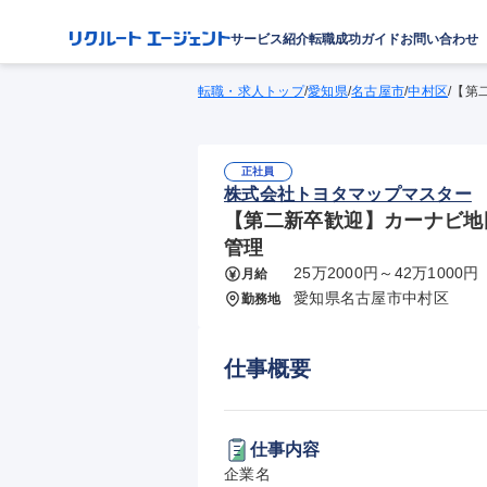
サービス紹介
転職成功ガイド
お問い合わせ
転職・求人トップ
/
愛知県
/
名古屋市
/
中村区
/
【第
正社員
株式会社トヨタマップマスター
【第二新卒歓迎】カーナビ地図
管理
25万2000円～42万1000円
月給
愛知県名古屋市中村区
勤務地
仕事概要
仕事内容
企業名
