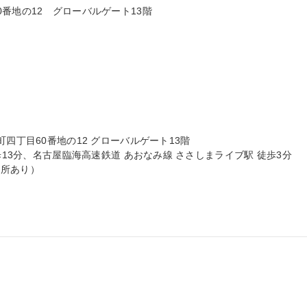
番地の12　グローバルゲート13階

四丁目60番地の12 グローバルゲート13階

歩13分、名古屋臨海高速鉄道 あおなみ線 ささしまライブ駅 徒歩3分

所あり）
