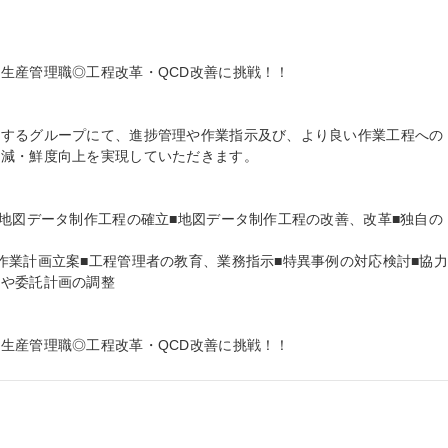
生産管理職◎工程改革・QCD改善に挑戦！！

新するグループにて、進捗管理や作業指示及び、より良い作業工程への
減・鮮度向上を実現していただきます。

な地図データ制作工程の確立■地図データ制作工程の改善、改革■独自の
作業計画立案■工程管理者の教育、業務指示■特異事例の対応検討■協
や委託計画の調整

生産管理職◎工程改革・QCD改善に挑戦！！