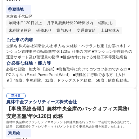
勤務地
東京都千代田区
年間休日120日以上
月平均残業時間20時間以内
転勤なし
未経験者歓迎
研修あり
賞与あり
交通費支給
土日祝休み
仕事の内容
企業名 株式会社関東合人社 求人名 未経験・ベテラン歓迎【お茶の水】マ
ンション管理事務◎転勤無/年休123日 仕事の内容 ■マンション管理組合の
運営サポート及び管理員の指導 ■担当物件における修繕工事等受注業務 ■
事務所内での事務業務等 ★異業界からの転職者が多数活躍しています
必要な経験・能力等
【年収補足】532万円 ＋別途インセンティヴで平均約100万円/年（昨年度
必要な経験・能力等 【必須】■資格取得に向けてコツコツ努力できる方 ■
実績） ＋管理業務主任者資格手当50,000円/月 ★親会社である株式会社合
PCスキル（Excel,PowerPoint,Word） ■積極的に行動できる方 【入社
人社計画研究所社のグループ会社として、質の高いサービスと適性価格を
者】49歳：事務経験、32歳：ドラッグストア勤務、 58歳：飲食店勤務
武器に約20年受託戸数増加中です。https://www.gojin.co.jp/abt/abt_3.html
等：中途採用の9割が未経験者！ 【資格取得支援】■メンター制度■社内模
募集職種 未経験・ベテラン歓迎【お茶の水】マンション管理事務◎転勤
試や研修制度など充実！ ＊未資格者の8割以上が入社2年以内に資格を取
無/年休123日
正社員
得出来ております！ 【魅力】■フレックス制度、未経験からでも下限年収
農林中金ファシリティーズ株式会社
を一律支給！ ■管理業務主任者資格取得後には50,000円/月の手当あり！
学歴・資格 学歴：大学院 大学 高専 短大 専修学校 高校 語学力： 資格：第
【事務系総合職】農林中央金庫のバックオフィス業務/
一種運転免許普通自動車
安定基盤/年休120日 総務
農林中央金庫のファシリティマネジメント関連業務を行うグループ会社である当社にて、
総務・庶務業務やファシリティマネジメントを行う事務系総合職を募集いたします。
月給