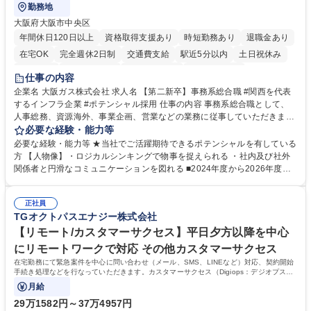
勤務地
大阪府大阪市中央区
年間休日120日以上
資格取得支援あり
時短勤務あり
退職金あり
在宅OK
完全週休2日制
交通費支給
駅近5分以内
土日祝休み
服装自由
第二新卒歓迎
寮・社宅あり
食事補助あり
仕事の内容
企業名 大阪ガス株式会社 求人名 【第二新卒】事務系総合職 #関西を代表
するインフラ企業 #ポテンシャル採用 仕事の内容 事務系総合職として、
人事総務、資源海外、事業企画、営業などの業務に従事していただきま
す。 【業務内容の一例】■所属事業部の勤労業務 ■海外に関係する各種業
必要な経験・能力等
務 ■営業部門の企画スタッフ、ルート営業 【キャリアパス】入社後の配属
必要な経験・能力等 ★当社でご活躍期待できるポテンシャルを有している
ポジションで一定期間ご活躍頂いた後、本人の適性及び将来のキャリアを
方 【人物像】・ロジカルシンキングで物事を捉えられる ・社内及び社外
鑑みてジョブローテーションを行います。 【育成】OJTでの現場育成や研
関係者と円滑なコミュニケーションを図れる ■2024年度から2026年度ま
修カリキュラムを通じて、Daigasグループの業務で必要となる知識につい
での3ヵ年を対象とする「Daigasグループ中期経営計画2026」を策定しま
て学んでいただきます。 募集職種 【第二新卒】事務系総合職 #関西を代
した。https://www.osakagas.co.jp/company/press/pr2024/1777576_564
表するインフラ企業 #ポテンシャル採用
正社員
72.html ■エネルギーセキュリティの不安定化や気候変動による自然災害の
TGオクトパスエナジー株式会社
甚大化など、これまで以上に社会課題解決の重要性が高まっています。
「未来の日常」の創造に向けて持続可能な社会の実現に貢献してまいりま
【リモート/カスタマーサクセス】平日夕方以降を中心
す。 学歴・資格 学歴：大学院 大学 語学力： 資格：
にリモートワークで対応 その他カスタマーサクセス
在宅勤務にて緊急案件を中心に問い合わせ（メール、SMS、LINEなど）対応、契約開始
手続き処理などを行なっていただきます。カスタマーサクセス（Digiops：デジオプス）
と運用構築の業務となります。
月給
29万1582円～37万4957円