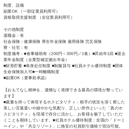
制度、設備

副業OK （一部従業員利用可）

資格取得支援制度 （全従業員利用可）

その他制度

退職金：有

社会保険：健康保険 厚生年金保険 雇用保険 労災保険

寮・社宅：有

制度備考：■食事補助有（200円～300円／1食）■昇給年1回 ■退企
業年金制度（企業型確定拠出年金）

■財形貯蓄 ■単身赴任制度 ■制服貸与 ■社員ホテル優待制度 ■団体
生命保険加入可■一時離職制度

■副業OK（要事前承認）

【おもてなし精神を、遺憾なく発揮できる最高の環境が整ってい
ます】

■裁量を持って体現するホスピタリティ：相手の状況を深く察した
美しい言葉遣いや細やかな気配り、正しい所作といった「真のホ
スピタリティ」を現場で存分に活かし、お客様を魅了していただ
くことを期待しています。■社員ホテル優待制度：全国の「ドーミ
ーイン」や「共立リゾート」に格安の社員割引価格で宿泊可能。