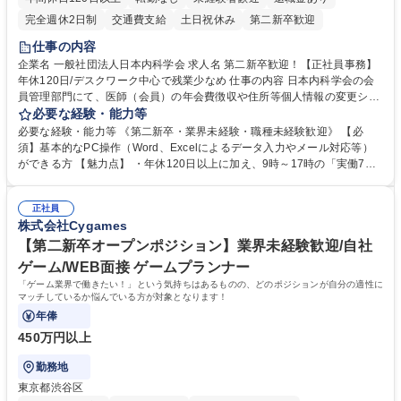
完全週休2日制
交通費支給
土日祝休み
第二新卒歓迎
仕事の内容
企業名 一般社団法人日本内科学会 求人名 第二新卒歓迎！【正社員事務】
年休120日/デスクワーク中心で残業少なめ 仕事の内容 日本内科学会の会
員管理部門にて、医師（会員）の年会費徴収や住所等個人情報の変更シス
テム入力、電話・FAX対応をお任せします。将来的には、各種委員会の運
必要な経験・能力等
営事務局業務などにも幅広く携わっていただきます。 【会員管理・データ
必要な経験・能力等 《第二新卒・業界未経験・職種未経験歓迎》 【必
入力業務】 ・医師（会員）の住所変更、個人情報のシステム登録・更新
須】基本的なPC操作（Word、Excelによるデータ入力やメール対応等）
・年会費の徴収管理や入金データの照合確認 【問い合わせ対応】 ・会員
ができる方 【魅力点】 ・年休120日以上に加え、9時～17時の「実働7時
（医師）からの電話、FAX、ネット申請に伴う相談受付 ・複雑な案件のへ
間勤務」で残業も少なくワークライフバランスは抜群です。 【将来的な業
のエスカレーション・連携対応 募集職種 第二新卒歓迎！【正社員事務】
務（各種委員会運営）】 ・学会内における各種委員会のスケジュール調
年休120日/デスクワーク中心で残業少なめ
正社員
整、資料作成、当日の運営サポート 学歴・資格 学歴：大学院 大学 語学
株式会社Cygames
力： 資格：
【第二新卒オープンポジション】業界未経験歓迎/自社
ゲーム/WEB面接 ゲームプランナー
「ゲーム業界で働きたい！」という気持ちはあるものの、どのポジションが自分の適性に
マッチしているか悩んでいる方が対象となります！
年俸
450万円以上
勤務地
東京都渋谷区