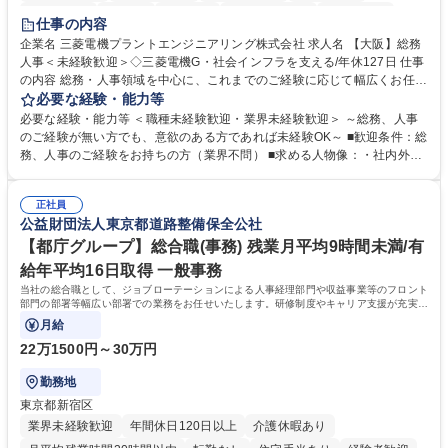
退職金あり
在宅OK
賞与あり
完全週休2日制
交通費支給
仕事の内容
駅近5分以内
土日祝休み
服装自由
寮・社宅あり
食事補助あり
企業名 三菱電機プラントエンジニアリング株式会社 求人名 【大阪】総務
人事＜未経験歓迎＞◇三菱電機G・社会インフラを支える/年休127日 仕事
の内容 総務・人事領域を中心に、これまでのご経験に応じて幅広くお任せ
します。 ＜具体的には＞ ・総務/人事労務（給与・社保・勤怠管理など）
必要な経験・能力等
・採用・教育研修 ・福利厚生運用 など ※基本的には事務所勤務ですが、
必要な経験・能力等 ＜職種未経験歓迎・業界未経験歓迎＞ ～総務、人事
採用や教育等の業務内容により、関西圏以外への日帰り・宿泊を伴う国内
のご経験が無い方でも、意欲のある方であれば未経験OK～ ■歓迎条件：総
出張もございます。 ※担当業務を持ちつつ、お互いに助け合いながら、総
務、人事のご経験をお持ちの方（業界不問） ■求める人物像：・社内外の
務部という組織として協力しながら進める体制です。 募集職種 【大阪】
関係各部門との調整を率先して行い、業務を円滑に遂行できる協調性やコ
総務人事＜未経験歓迎＞◇三菱電機G・社会インフラを支える/年休127日
ミュニケーション能力を持っている方 ・人事総務領域に興味がありゼネラ
正社員
リスト志向をお持ちの方 学歴・資格 学歴：大学院 大学 語学力： 資格：
公益財団法人東京都道路整備保全公社
【都庁グループ】総合職(事務) 残業月平均9時間未満/有
給年平均16日取得 一般事務
当社の総合職として、ジョブローテーションによる人事経理部門や収益事業等のフロント
部門の部署等幅広い部署での業務をお任せいたします。研修制度やキャリア支援が充実し
ております！ ※下記業務詳細
月給
22万1500円～30万円
勤務地
東京都新宿区
業界未経験歓迎
年間休日120日以上
介護休暇あり