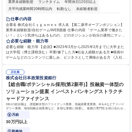
業界未経験歓迎
ランチタイム
年間休日120日以上
月平均残業時間20時間以内
転勤なし
未経験者歓迎
住宅手当あり
経験者歓迎
完全週休2日制
インセンティブあり
仕事の内容
交通費支給
土日祝休み
服装自由
昼食補助あり
第二新卒歓迎
企業名 株式会社Ｃｙｇａｍｅｓ 求人名 【第二新卒オープンポジション】
業界未経験歓迎/自社ゲーム/WEB面接 仕事の内容 「ゲーム業界で働きた
食事補助あり
い！」という気持ちはあるものの、どのポジションが自分の適性にマッチ
しているか悩んでいる方が対象となります！ 総合職（プランナー/データ
必要な経験・能力等
アナリストなど）、技術職（開発エンジニ ア/インフラエンジニアな
必要な経験・能力等 【必須】■2023年3月から2025年3月までに大学また
ど）、デザイン職（デザイナー/イラストレ ーターなど）等から、面接で
は大学院（博士課程含む）卒業/修了した方■社会人経験がある方 ■映画や
ご希望と適正にマッチしたポジションをご案内いたします。ゲームやエン
ゲームなどのコンテンツに親しみ、ビジネスとして興味がある方 《入社実
タメコンテンツが大好きで、「ゲーム業界の未来を自らの手で作りたい」
績 例》 ・メーカー → プロジェクトマネージャー ・ソーシャルゲーム →
「最高のコンテンツを作るためには、何でもやる」という情熱に溢れた方
ゲームプランナー ・通信 → ゲームエンジニア ・独立行政法人 → データ
のご応募をお待ちしております。 募集職種 【第二新卒オープンポジショ
正社員
サイエンティスト 学歴・資格 学歴：大学院 大学 語学力： 資格：
株式会社日本政策投資銀行
ン】業界未経験歓迎/自社ゲーム/WEB面接
【総合職/ポテンシャル採用(第2新卒)】投融資一体型の
ソリューション提案 インベストバンキングストラクチ
ャードファイナンス
DBJの総合職は、課題解決型のファイナンス業務、投融資審査業務、M＆Aなどアドバイ
ザリー業務、地域戦略企画業務など、多様な業務に精通し、複数の専門性を掛け合わせて
広く社会に貢献していく職種です。
月給
30万円以上
勤務地