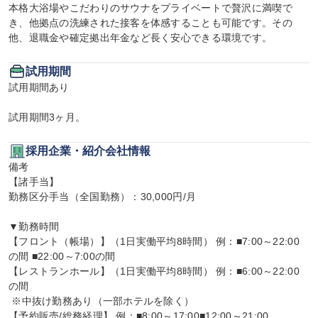
本格大浴場やこだわりのサウナをプライベートで贅沢に満喫で
き、他拠点の洗練された接客を体感することも可能です。その
他、退職金や確定拠出年金など長く安心できる環境です。
試用期間
試用期間あり

試用期間3ヶ月。
採用企業・紹介会社情報
備考

【諸手当】

勤務区分手当（全国勤務）：30,000円/月

▼勤務時間

【フロント（帳場）】（1日実働平均8時間） 例：■7:00～22:00
の間 ■22:00～7:00の間

【レストランホール】（1日実働平均8時間） 例：■6:00～22:00
の間

 ※中抜け勤務あり（一部ホテルを除く）

【予約販売/総務経理】 例：■8:00～17:00■12:00～21:00
