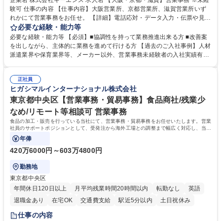
企業名 株式会社キーエンス 求人名 【大阪・京都・滋賀】営業事務 ※未経
験可 仕事の内容 【仕事内容】大阪営業所、京都営業所、滋賀営業所いず
れかにて営業事務をお任せ。 【詳細】電話応対・データ入力・伝票や見積
の作成・カタログ送付・来客対応・営業所内で発生する事務業務や業務改
必要な経験・能力等
善をお任せ。 【教育制度】ご入社後、育成担当とペアになりながらOJTに
必要な経験・能力等 【必須】■協調性を持って業務推進出来る方 ■改善案
て業務を覚えていただくことが可能です。業務システムがきちんと構築さ
を出しながら、主体的に業務を進めて行ける方 【過去のご入社事例】人材
れているため、スムーズに仕事に慣れることができる環境です。また、
派遣業界や保育業界等、メーカー以外、営業事務未経験者の入社実績有
「チームで成果を出す文化」があり、良いやり方を積極的に共有しながら
【当社の事務職について】単なる事務ではなく主体性を発揮したサポート
常に改善を目指す風土のため、安心して業務に取り組んでいただけます。
により、キーエンスの付加価値向上に貢献します。ベースの定型業務に加
募集職種 【大阪・京都・滋賀】営業事務 ※未経験可
正社員
えて、お客様や社員の状況に合わせ、能動的なサポート、改善の動きも期
ヒガシマルインターナショナル株式会社
待され。組織を支えるスペシャリストとして、チームに貢献し、結果的に
社員から頼られる存在になることができます。平均19:30の退勤以降の業
東京都中央区【営業事務・貿易事務】食品商社/残業少
務の持ち帰りも禁止されており、メリハリのある働き方となります。 学
なめ/リモート等相談可 営業事務
歴・資格 学歴：大学院 大学 高専 短大 語学力： 資格：
食品の加工・販売を行っている当社にて、営業事務・貿易事務をお任せいたします。営業
社員のサポートポジションとして、受発注から海外工場との調整まで幅広く対応し、当社
事業の根幹を支えていただきます。
年俸
420万6000円～603万4800円
勤務地
東京都中央区
年間休日120日以上
月平均残業時間20時間以内
転勤なし
英語
退職金あり
在宅OK
交通費支給
駅近5分以内
土日祝休み
仕事の内容