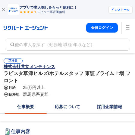
アプリで求人探しをもっと便利に！
インストール
レビュー高評価
無料
会員ログイン
他の求人を探す（勤務地 職種 年収など）
正社員
株式会社共立メンテナンス
ラビスタ草津ヒルズ/ホテルスタッフ 東証プライム上場 フ
ロント
25万円以上
月給
群馬県吾妻郡
勤務地
仕事概要
応募について
採用企業情報
仕事内容