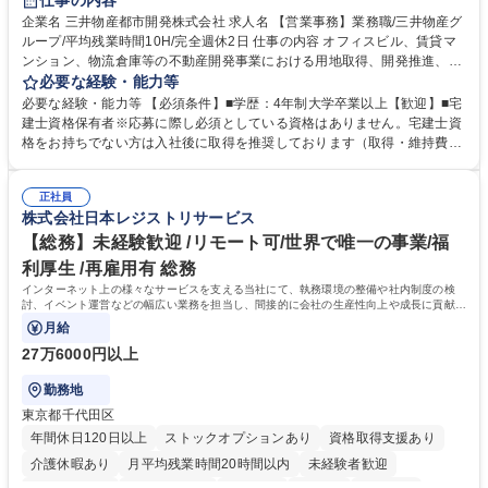
仕事の内容
駅近5分以内
土日祝休み
寮・社宅あり
企業名 三井物産都市開発株式会社 求人名 【営業事務】業務職/三井物産グ
ループ/平均残業時間10H/完全週休2日 仕事の内容 オフィスビル、賃貸マ
ンション、物流倉庫等の不動産開発事業における用地取得、開発推進、賃
貸運営、売却、仲介・活用提案等を行う営業部門において事務業務を担当
必要な経験・能力等
いただきます。 【詳細】・契約書管理、契約書製本、捺印対応、ファイリ
必要な経験・能力等 【必須条件】■学歴：4年制大学卒業以上【歓迎】■宅
ング、登記簿取得、調書取得・支払業務（各種費用支払、支払管理、請
建士資格保有者※応募に際し必須としている資格はありません。宅建士資
求・支払データ登録、取引先マスター申請対応）・予算作成及び予実管
格をお持ちでない方は入社後に取得を推奨しております（取得・維持費用
理・各種稟議書、報告書作成業務・各種台帳管理、交際費・会議費支払報
の一部補助あり） 【求める人物像】 ・向学心豊かで、主体的に行動でき
告書作成及び月次管理・部内総務庶務全般 など※※配属先によっては上記
る方。 ・社内外の多様な関係者と協調して業務を進められるコミュニケー
の他に担当頂く業務が発生する場合があります。 募集職種 【営業事務】
正社員
ション力がある方。 ・チャレンジを厭わず、粘り強く業務に取り組める
株式会社日本レジストリサービス
業務職/三井物産グループ/平均残業時間10H/完全週休2日
方。多様な関係者と謙虚に信頼関係を構築でき、期限を意識したスケジュ
ール管理が出来る方。※将来的に他部署（営業部門、コーポレート部門）
【総務】未経験歓迎 /リモート可/世界で唯一の事業/福
へのジョブローテーションの可能性があります。 学歴・資格 学歴：大学
利厚生 /再雇用有 総務
院 大学 語学力： 資格：宅地建物取引士
インターネット上の様々なサービスを支える当社にて、執務環境の整備や社内制度の検
討、イベント運営などの幅広い業務を担当し、間接的に会社の生産性向上や成長に貢献し
ている部署です。
月給
27万6000円以上
勤務地
東京都千代田区
年間休日120日以上
ストックオプションあり
資格取得支援あり
介護休暇あり
月平均残業時間20時間以内
未経験者歓迎