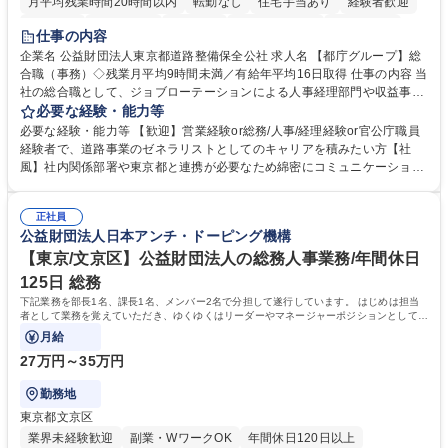
月平均残業時間20時間以内
転勤なし
住宅手当あり
経験者歓迎
研修あり
退職金あり
賞与あり
完全週休2日制
交通費支給
仕事の内容
駅近5分以内
資格取得手当あり
食事補助あり
企業名 公益財団法人東京都道路整備保全公社 求人名 【都庁グループ】総
合職（事務）◇残業月平均9時間未満／有給年平均16日取得 仕事の内容 当
社の総合職として、ジョブローテーションによる人事経理部門や収益事業
等のフロント部門の部署等幅広い部署での業務をお任せいたします。研修
必要な経験・能力等
制度やキャリア支援が充実しております！ ※下記業務詳細 【業務詳細】■
必要な経験・能力等 【歓迎】営業経験or総務/人事/経理経験or官公庁職員
管理部門：広報、人事、経理など当公社の運営に係る管理業務 ■収益部
経験者で、道路事業のゼネラリストとしてのキャリアを積みたい方【社
門：駐車場の新規開拓、管理運営、新宿駅西口広場の「イベントコーナ
風】社内関係部署や東京都と連携が必要なため綿密にコミュニケーション
ー」などの管理運営 ■道路部門：整備の急がれる骨格幹線道路や木造住宅
を図っています。 【業務の魅力】■幅広く携われる：総合職（事務）で
密集地域の特定整備路線の用地取得、道路に関する普及啓発事業、都内の
は、駐車場の管理運営や道路用地の取得、公益財団法人の中枢を担う管理
道路施設や道路工事現場の見学ツアー事業 ※入社後は上記いずれかの部門
正社員
部門など多岐に渡る業務を経験できます。 ■様々なプロジェクト：駐車場
公益財団法人日本アンチ・ドーピング機構
へ配属。※業務内容変更の範囲：会社の定める業務 募集職種 【都庁グル
事業の他、新宿駅西口広場内に設置された照明を兼ねた広告「ブライトサ
ープ】総合職（事務）◇残業月平均9時間未満／有給年平均16日取得
イン」の管理運営を行うなど、事業収益を生み出す活動を積極的に行って
【東京/文京区】公益財団法人の総務人事業務/年間休日
います。 学歴・資格 学歴：大学院 大学 高専 短大 専修学校 高校 語学力：
125日 総務
資格：
下記業務を部長1名、課長1名、メンバー2名で分担して遂行しています。 はじめは担当
者として業務を覚えていただき、ゆくゆくはリーダーやマネージャーポジションとして活
躍いただくことを期待しています。
月給
27万円～35万円
勤務地
東京都文京区
業界未経験歓迎
副業・WワークOK
年間休日120日以上