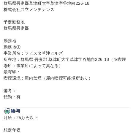
群馬県吾妻郡草津町大字草津字谷地向226-18

株式会社共立メンテナンス

予定勤務地

群馬県吾妻郡

勤務地

勤務地①

事業所名：ラビスタ草津ヒルズ

所在地：群馬県 吾妻郡 草津町大字草津字谷地向226-18（※喫煙
場所：事業所によって異なる）

最寄駅：

喫煙環境：屋内禁煙（屋内喫煙可能場所あり）

備考：

転勤：有
給与
月給：25万円以上

想定年収
