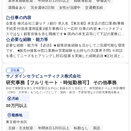
業界未経験歓迎
年間休日120日以上
経験者歓迎
研修あり
退職金あり
完全週休2日制
女性が活躍中
交通費支給
土日祝休み
仕事の内容
企業名 株式会社三菱ＵＦＪ銀行 求人名 【東京都】本支店の窓口業務(事務
手続受付/資産運用提案)/後方事務/ロビー応対 仕事の内容 ★バックオフィ
スではなく顧客折衝を含む職種です★ 国内の本支店等にて下記の業務に従
事していただきます。 ■窓口/後方/ロビーにて事務手続等の受付・オペレ
必要な経験・能力等
ーション、お客様対応 ■窓口にて、ご来店された個人のお客様に対して金
必要な経験・能力等 【必須】★顧客折衝経験を活かしてご活躍可能な環境
融商品のご提案 ■効率的な事務運用の検討・構築等 ≪業務紹介：ご応募前
です。 ■販売or接客or窓口業務or営業経験をお持ちの方(業界不問) ※対話
に必ずご覧ください≫ ※記事 https://www.mysite.bk.mufg.jp/career/circle/
を通じてニーズをヒアリングし対応/提案を実施した経験必須 ■正社員とし
article17/ ※動画 https://youtu.be/H-S7HaJqqbg 募集職種 【東京都】本支
ての就業経験1年以上 【歓迎】■金融業界での就業経験■銀行での預金為替
店の窓口業務(事務手続受付/資産運用提案)/後方事務/ロビー応対
事務経験 ■金融商品の提案・販売経験 ≪魅力≫研修やOJT環境が整ってい
正社員
るので安心して入行いただけます。 幅広いキャリアの選択肢があり、公募
サノダインセラピューティクス株式会社
や社内副業等を活用し、 一人ひとりが挑戦できるカルチャーが浸透してい
ます。 学歴・資格 学歴：大学院 大学 高専 短大 専修学校 高校 語学力：
研究事務【フルリモート・時短勤務可】 その他事務
資格：
自社で実験室を持たず外部委託を中心に創薬を行う当社にて、研究開発チームと外部機関
（CRO・大学等）をつなぐハブとして、契約・発注・予算管理などの研究事務全般をお
任せします。
月給
30万円以上
勤務地
東京都中央区
主婦・主夫歓迎
年間休日120日以上
転勤なし
英語