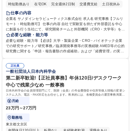
時短勤務あり
在宅OK
完全週休2日制
交通費支給
土日祝休み
仕事の内容
企業名 サノダインセラピューティクス株式会社 求人名 研究事務【フルリ
モート・時短勤務可】 仕事の内容 自社で実験室を持たず外部委託を中心
に創薬を行う当社にて、研究開発チームと外部機関（CRO・大学等）をつ
なぐハブとして、契約・発注・予算管理などの研究事務全般をお任せしま
必要な経験・能力等
す。 ■見積取得、発注、検収、請求処理等の事務手続き ■委託先との定例
必要な経験・能力等 【必須】大学・製薬企業・CRO・バイオテック企業
会議の調整・アジェンダ準備・議事録作成 ■研究報告書、試験関連資料、
での研究サポート／研究事務／臨床開発事務等の実務経験 AMED等の公的
SOP等の整備・版管理・保管 ■研究開発の進捗・タイムライン・予算執行
研究費に関する「申請・報告書類の作成補助」および「経費管理」の実務
管理サポート ■AMED等公的研究費の申請・報告書類作成補助および経費
経験 【尚可】 ■URA経験または産学連携・研究費管理の経験 ■AMED等の
管理 ■社内外関係者との連絡調整・その他研究開発に関わる総務・庶務 募
公的研究費の申請・執行管理経験 ■英語での文書読解・メール対応力 【働
集職種 研究事務【フルリモート・時短勤務可】
正社員
き方について】フルリモートやハイブリッド勤務、時短勤務など個々のラ
一般社団法人日本内科学会
イフスタイルに応じた柔軟な働き方が可能です。育児や介護との両立も応
第二新卒歓迎!【正社員事務】年休120日/デスクワーク
援します。 学歴・資格 学歴：大学院 大学 語学力： 資格：
中心で残業少なめ 一般事務
日本内科学会の会員管理部門にて、医師（会員）の年会費徴収や住所等個人情報の変更シ
ステム入力、電話・FAX対応をお任せします。将来的には、各種委員会の運営事務局業務
などにも幅広く携わっていただきます。
月給
23万円～27万円
勤務地
東京都文京区
年間休日120日以上
転勤なし
未経験者歓迎
退職金あり