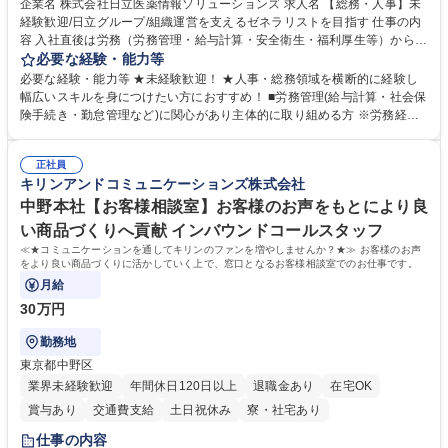
企業名 株式会社日立医薬情報ソリューションズ 求人名 【総務・人事】未
経験歓迎/日立グループ/組織運営を支えるゼネラリストを目指す 仕事の内
容 入社直後は労務（労務管理・給与計算・安全衛生・福利厚生等）からお
任せいたします。将来は総務・採用・教育業務へ守備範囲を広げ、組織運
必要な経験・能力等
営を支えるゼネラリストをめざせます。 ・初期業務：労働時間管理、給与
必要な経験・能力等 ★未経験歓迎！ ★人事・総務領域を横断的に経験し
計算、社会保険対応、福利厚生管理、安全衛生、健康経営推進等をお任せ
幅広いスキルを身につけたい方におすすめ！ ■労務管理(給与計算・社会保
します。ご経験に応じて、休職者管理など、幅広く経験を積んでいただき
険手続き・勤怠管理など)に関心があり主体的に取り組める方 ※労務経験
ます。 ・将来的な広がり：総務・採用・教育・税務対応・経営企画等。
者は早期にご活躍いただけます。 ■チームで仕事を推進できる方■将来は
★メンバーがマンツーマンで丁寧に教えるため、ご経験が浅くても安心！
マネジメント職として活躍したい 【尚可】■人事、労務、採用、教育業務
幅広く経験を積みたい意欲がある方に最適な環境です。 募集職種 【総
正社員
のご経験 ■労務管理（給与計算・社会保険手続き・勤怠管理など）の経験
キリンアンドコミュニケーションズ株式会社
務・人事】未経験歓迎/日立グループ/組織運営を支えるゼネラリストを目
■衛生管理者の資格をお持ちの方 学歴・資格 学歴：大学院 大学 高専 短大
指す
専修学校 高校 語学力： 資格：
中野本社【お客様相談室】お客様のお声をもとにより良
い商品づくりへ貢献 インバウンドコールスタッフ
≪★コミュニケーションを通してキリンのファンを増やしませんか？★≫ お客様のお声
をより良い商品づくりに活かしていく上で、窓口となるお客様相談室でのお仕事です。
月給
30万円
勤務地
東京都中野区
業界未経験歓迎
年間休日120日以上
退職金あり
在宅OK
賞与あり
交通費支給
土日祝休み
寮・社宅あり
仕事の内容