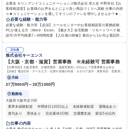
企業名 キリンアンドコミュニケーションズ株式会社 求人名 中野本社【お
客様相談室】お客様のお声をもとにより良い商品づくりへ貢献 仕事の内容
≪★コミュニケーションを通してキリンのファンを増やしませんか？★≫
お客様のお声をより良い商品づくりに活かしていく上で、窓口となるお客
必要な経験・能力等
様相談室でのお仕事です。 日々お客様からいただくキリングループへのご
必要な経験・能力等 【必須】コールセンターやお客様相談室の業務経験、
意見を、企業活動に活かしています。お客様からの声に迅速かつ誠意をも
PCが使える方（Word・Excel）【働き方】在宅勤務・リモートワーク相
って対応、情報提供するとともにグループ内活動に反映しています。 【具
談可/月平均残業7～8時間程度 【入社後の研修】着任から1か月は電話対応
体的には】電話応対、メール、お手紙対応、ご指摘品調査報告書作成、有
のOJTを中心に実施し、電話対応に慣れた段階でメール・手紙のOJTを実
人チャットボット対応など。 【1日の対応件数】■電話：月間一人当たり
施する予定です。独り立ち以降もしっかりフォローする体制を整えていま
平均100件前後■メール・手紙：同上40件前後 募集職種 中野本社【お客様
正社員
すのでご安心ください。 【当社について】キリングループの広報機能を担
株式会社キーエンス
相談室】お客様のお声をもとにより良い商品づくりへ貢献
う会社として、お客様との出会いを大切にし、磨き上げたホスピタリティ
を込めてコミュニケーションをとりながら広報関連業務を行っておりま
【大阪・京都・滋賀】営業事務 ※未経験可 営業事務
す。 学歴・資格 学歴：大学院 大学 高専 短大 専修学校 高校 語学力： 資
【仕事内容】大阪営業所、京都営業所、滋賀営業所いずれかにて営業事務をお任せ。
格：
【詳細】電話応対・データ入力・伝票や見積の作成・カタログ送付・来客対応・営業所内
で発生する事務業務や業務改善をお任せ。
月給
27万9000円～28万1000円
勤務地
大阪府大阪市淀川区
業界未経験歓迎
年間休日120日以上
未経験者歓迎
退職金あり
賞与あり
育休あり
完全週休2日制
交通費支給
駅近5分以内
土日祝休み
仕事の内容