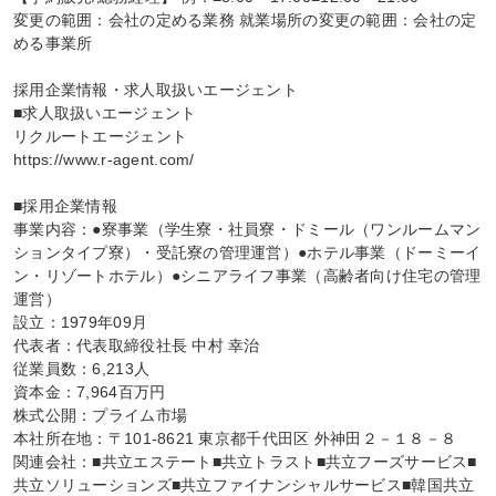
変更の範囲：会社の定める業務 就業場所の変更の範囲：会社の定
める事業所

採用企業情報・求人取扱いエージェント

■求人取扱いエージェント

リクルートエージェント

https://www.r-agent.com/

■採用企業情報

事業内容：●寮事業（学生寮・社員寮・ドミール（ワンルームマン
ションタイプ寮）・受託寮の管理運営）●ホテル事業（ドーミーイ
ン・リゾートホテル）●シニアライフ事業（高齢者向け住宅の管理
運営）

設立：1979年09月

代表者：代表取締役社長 中村 幸治

従業員数：6,213人

資本金：7,964百万円

株式公開：プライム市場

本社所在地：〒101-8621 東京都千代田区 外神田２－１８－８

関連会社：■共立エステート■共立トラスト■共立フーズサービス■
共立ソリューションズ■共立ファイナンシャルサービス■韓国共立