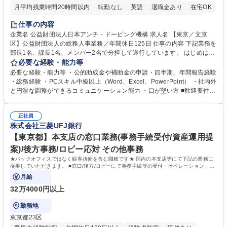
月平均残業時間20時間以内
転勤なし
英語
退職金あり
在宅OK
賞与あり
育休あり
完全週休2日制
交通費支給
土日祝休み
仕事の内容
食事補助あり
企業名 公益財団法人日本アンチ・ドーピング機構 求人名 【東京／文京
区】公益財団法人の総務人事業務／年間休日125日 仕事の内容 下記業務を
部長1名、課長1名、メンバー2名で分担して遂行しています。 はじめは担
当者として業務を覚えていただき、ゆくゆくはリーダーやマネージャーポ
必要な経験・能力等
ジションとして活躍いただくことを期待しています。 【総務・人事グルー
必要な経験・能力等 ・公的助成金や補助金の申請・四半期、年間報告経験
プの業務内容】 ・人事制度関連 ・採用活動 ・教育研修の企画、実行 ・勤
・総務経験 ・PCスキル中級以上（Word、Excel、PowerPoint） ・社内外
怠管理 ・官公庁への各種提出 ・法定の会議運営（評議員会、理事会） ・
と円滑な調整ができるコミュニケーション能力 ・口が堅い方 ■歓迎要件
コンプライアンス ・内部規程やルールの管理、整備、文書管理 ・契約関
・採用業務経験 ・英語に抵抗がない方 ・営業経験 学歴・資格 学歴：大学
連 ・衛生管理 ・防災関連・公的助成金の管理・オフィス、ファシリティ
院 大学 高専 短大 専修学校 高校 語学力： 資格：
管理 ・福利厚生関連 ・職員からの問合せ、相談対応 ・その他日常の総務
正社員
株式会社三菱UFJ銀行
業務全般 募集職種 【東京／文京区】公益財団法人の総務人事業務／年間
休日125日
【東京都】本支店の窓口業務(事務手続受付/資産運用提
案)/後方事務/ロビー応対 その他事務
★バックオフィスではなく顧客折衝を含む職種です★ 国内の本支店等にて下記の業務に
従事していただきます。 ■窓口/後方/ロビーにて事務手続等の受付・オペレーション、お
客様対応
月給
32万4000円以上
勤務地
東京都23区