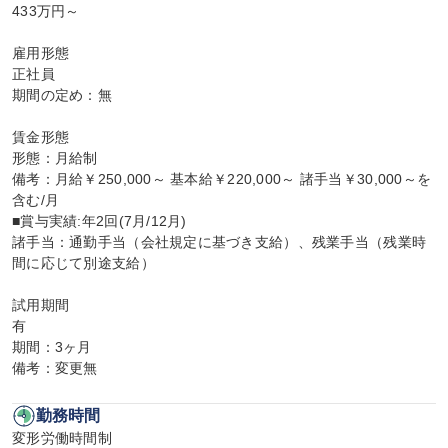
433万円～

雇用形態

正社員

期間の定め：無

賃金形態

形態：月給制

備考：月給￥250,000～ 基本給￥220,000～ 諸手当￥30,000～を
含む/月

■賞与実績:年2回(7月/12月)

諸手当：通勤手当（会社規定に基づき支給）、残業手当（残業時
間に応じて別途支給）

試用期間

有

期間：3ヶ月

備考：変更無
勤務時間
変形労働時間制
