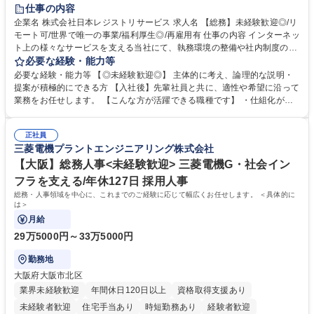
住宅手当あり
時短勤務あり
研修あり
在宅OK
賞与あり
仕事の内容
完全週休2日制
交通費支給
駅近5分以内
土日祝休み
服装自由
企業名 株式会社日本レジストリサービス 求人名 【総務】未経験歓迎◎/リ
モート可/世界で唯一の事業/福利厚生◎/再雇用有 仕事の内容 インターネッ
ト上の様々なサービスを支える当社にて、執務環境の整備や社内制度の検
討、イベント運営などの幅広い業務を担当し、間接的に会社の生産性向上
必要な経験・能力等
や成長に貢献している部署です。 会社の全メンバーが安心して長く成果を
必要な経験・能力等 【◎未経験歓迎◎】 主体的に考え、論理的な説明・
発揮できる環境を整えるために、毎日のメンテナンスや維持管理に加え、
提案が積極的にできる方 【入社後】先輩社員と共に、適性や希望に沿って
新たな施策検討を積極的に行っていただき、会社全体を巻き込み課題解決
業務をお任せします。 【こんな方が活躍できる職種です】 ・仕組化が好
を推進。 ・オフィス運営：執務環境の整備・物品管理・社内規定整備/改
き/得意・協働の姿勢を持っている・優先順位付け、マルチタスクが得意・
善・イベント企画/運営・非常時の対応 など、本人の希望や適性によって
様々な立場で物事を考えられる・定型業務だけでなく突発的な出来事にも
幅広い業務の体得が可能で、多様なキャリアパスを描くことも可能です。
正社員
対処できる・新しいことに興味関心がある 【魅力】■自己啓発支援：資格
三菱電機プラントエンジニアリング株式会社
募集職種 【総務】未経験歓迎◎/リモート可/世界で唯一の事業/福利厚生◎/
取得や通信教育など費用の80%（年間25万円まで）を補助 ■住宅手当：家
再雇用有
賃の50%（月額7万円まで）を補助 学歴・資格 学歴：大学院 大学 語学
【大阪】総務人事<未経験歓迎> 三菱電機G・社会イン
力： 資格：
フラを支える/年休127日 採用人事
総務・人事領域を中心に、これまでのご経験に応じて幅広くお任せします。 ＜具体的に
は＞
月給
29万5000円～33万5000円
勤務地
大阪府大阪市北区
業界未経験歓迎
年間休日120日以上
資格取得支援あり
未経験者歓迎
住宅手当あり
時短勤務あり
経験者歓迎