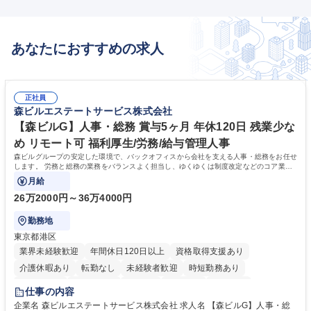
あなたにおすすめの求人
正社員
森ビルエステートサービス株式会社
【森ビルG】人事・総務 賞与5ヶ月 年休120日 残業少な
め リモート可 福利厚生/労務/給与管理人事
森ビルグループの安定した環境で、バックオフィスから会社を支える人事・総務をお任せ
します。 労務と総務の業務をバランスよく担当し、ゆくゆくは制度改定などのコア業務
にも挑戦できる、やりがいある環境です。
月給
26万2000円～36万4000円
勤務地
東京都港区
業界未経験歓迎
年間休日120日以上
資格取得支援あり
介護休暇あり
転勤なし
未経験者歓迎
時短勤務あり
経験者歓迎
退職金あり
在宅OK
賞与あり
育休あり
仕事の内容
完全週休2日制
交通費支給
長期歓迎
駅近5分以内
土日祝休み
企業名 森ビルエステートサービス株式会社 求人名 【森ビルG】人事・総