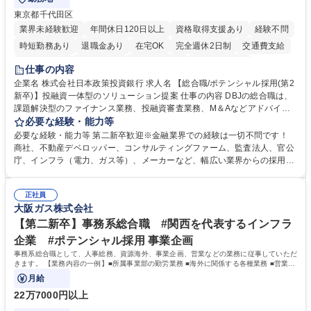
東京都千代田区
業界未経験歓迎
年間休日120日以上
資格取得支援あり
経験不問
時短勤務あり
退職金あり
在宅OK
完全週休2日制
交通費支給
駅近5分以内
土日祝休み
第二新卒歓迎
寮・社宅あり
仕事の内容
食事補助あり
託児所あり
企業名 株式会社日本政策投資銀行 求人名 【総合職/ポテンシャル採用(第2
新卒)】投融資一体型のソリューション提案 仕事の内容 DBJの総合職は、
課題解決型のファイナンス業務、投融資審査業務、M＆Aなどアドバイザ
リー業務、地域戦略企画業務など、多様な業務に精通し、複数の専門性を
必要な経験・能力等
掛け合わせて広く社会に貢献していく職種です。 入社後は、横断的なロー
必要な経験・能力等 第二新卒歓迎※金融業界での経験は一切不問です！
テーションを経て適性や専門性に応じたキャリアを形成していただきま
商社、不動産デベロッパー、コンサルティングファーム、監査法人、官公
す。総合職として入社いただき、下記いずれかの部門でご活躍いただきま
庁、インフラ（電力、ガス等）、メーカーなど、幅広い業界からの採用実
す。※未経験の方に関しては、入行後3ヶ月間の金融の実務を学んでいた
績があります。 ＜求める人物像＞DBJでは、強い社会的使命感をもち、今
だく研修を準備しております。 ・法人RM業務・金融機能業務・コーポレ
後の日本のあり方を俯瞰する総合性と、金融分野のフロンティアを切り拓
ート・ナレッジ業務 ※それぞれの業務内容に関しては、別途その他労働条
正社員
く高い志を併せもった人材を求めています。ポテンシャル採用（第2新
大阪ガス株式会社
件備考欄に記載 募集職種 【総合職/ポテンシャル採用(第2新卒)】投融資一
卒）では、金融業界での経験や知識を問いません。新たな時代を見据え
体型のソリューション提案
て、複雑化する社会課題の解決に向けて先鞭をつける役割を担いたい、と
【第二新卒】事務系総合職 #関西を代表するインフラ
いう気概をお持ちの方を心待ちにしています。 学歴・資格 学歴：大学院
企業 #ポテンシャル採用 事業企画
大学 語学力： 資格：
事務系総合職として、人事総務、資源海外、事業企画、営業などの業務に従事していただ
きます。 【業務内容の一例】■所属事業部の勤労業務 ■海外に関係する各種業務 ■営業部
門の企画スタッフ、ルート営業
月給
22万7000円以上