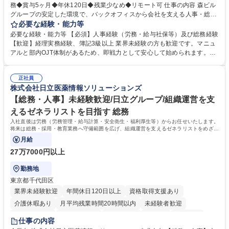
務◆賞与5ヶ月◆年休120日◆残業少なめ◆リモート可 仕事の内容 森ビル
グループの安定した環境で、バックオフィスから会社を支える人事・総務
をお任せします。 労務と総務の業務をバランスよく担当し、ゆくゆくは制
必要な経験・能力等
度改定などのコア業務にも挑戦できる、やりがいある環境です。 ■勤怠管
必要な経験・能力等 【必須】人事経験（労務・給与社保等）及び総務経験
理、給与計算、社会保険手続き、年末調整等の労務管理全般 ■入退社手続
【歓迎】経理実務経験、簿記3級以上 業界未経験の方も歓迎です。マニュ
き、社内規定の改定や人事制度改定などのコア業務 ■社内イベントの企画
アルと部内OJT体制があるため、即戦力として安心して始められます。
運営やその他総務業務全般 ※労務と総務を1：1の割合でお任せ。 入社後
【魅力・やりがい】森ビルGの安定基盤で労務から総務まで幅広く携われ
は部内のOJTを中心に、あなたの経験に合わせて不足している部分はいつ
ます。定型業務に留まらず、社内規定や人事制度の改定など会社のコア業
でも質問・相談できる環境が整っているため、安心して成長できます。 募
正社員
務に挑戦できるため、自身の成長と組織への貢献度をダイレクトに実感で
株式会社日立医薬情報ソリューションズ
集職種 【森ビルG】人事・総務◆賞与5ヶ月◆年休120日◆残業少なめ◆
きます。 残業少なめ、週1日リモート可など、ワークライフバランスを保
リモート可
ち長期活躍できる環境です。 「これまでの幅広い経験を活かし、長期的な
【総務・人事】未経験歓迎/日立グループ/組織運営を支
キャリアを築きたい」という前向きな意欲と挑戦を全力で応援します。 学
えるゼネラリストを目指す 総務
歴・資格 学歴：大学院 大学 高専 短大 専修学校 高校 語学力： 資格：日商
入社直後は労務（労務管理・給与計算・安全衛生・福利厚生等）からお任せいたします。
簿記検定1級 日商簿記検定2級 日商簿記検定3級
将来は総務・採用・教育業務へ守備範囲を広げ、組織運営を支えるゼネラリストをめざせ
ます。
月給
27万7000円以上
勤務地
東京都千代田区
業界未経験歓迎
年間休日120日以上
資格取得支援あり
介護休暇あり
月平均残業時間20時間以内
未経験者歓迎
住宅手当あり
時短勤務あり
退職金あり
在宅OK
賞与あり
仕事の内容
育休あり
完全週休2日制
交通費支給
土日祝休み
寮・社宅あり