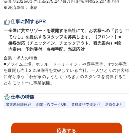
決算期2026/03 売上高275,247百万円 経常利益26,204百万円

※決済単位：連結
仕事に関するPR
全国に共立リゾートを展開する当社にて、お客様への「おも
てなし」を提供するスタッフを募集します。【フロント】■
接客対応（チェックイン、チェックアウト、観光案内）■館
内案内、予約受付、各種手配、売店応対
企業・求人の特色

■プライム上場。ホテル「ドーミーイン」や寮事業等、4つの事業
を展開し売上2,289億円を突破している当社。一人ひとりのお客様
に寄り添う「わが家のようなくつろぎ」のスタンスを提供するこ
とをモットーに事業展開。
仕事の特徴
業界未経験歓迎
副業・WワークOK
資格取得支援あり
退職金あり
応募する