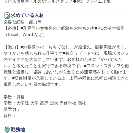
ラビスタ草津ヒルズ/ホテルスタッフ◆東証プライム上場
求めている人材
必要な経験・能力等

【必須】■業界問わず接客のご経験をお持ちの方■PCの基本操作
（Excel、Word など）

【魅力】■お客様への「おもてなし」が最優先。顧客満足が高く、
やりがいを感じられる仕事です■共立リゾートでは、現場スタッフ
のアイデアを大切にしています。お客様のために「やってみた
い」と考えたことを実行できる環境です。■フロントスタッフや他
職種と連携し、協調しあいながら働くため連帯感をもって働けま
す。■研修制度が充実している上、上司や同僚に気軽に相談できる
風通しのいい社風の職場です。

学歴・資格

学歴：大学院 大学 高専 短大 専修学校 高校

語学力：

資格：
勤務地