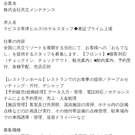
企業名

株式会社共立メンテナンス

求人名

ラビスタ草津ヒルズ/ホテルスタッフ◆東証プライム上場

仕事の内容

全国に共立リゾートを展開する当社にて、お客様への「おもてな
し」を提供するスタッフを募集します。【フロント】■接客対応
（チェックイン、チェックアウト、観光案内）■館内案内、予約受
付、各種手配、売店応対

【レストランホール】レストランでのお食事の提供／テーブルセ
ッティング・片付、デシャップ

【予約販売/総務経理】データ入力・管理、電話対応／ホテルシス
テムによる予約受付、売上・入金処理

【施設管理】客室及び共用部、温浴施設の清掃、ホテル内の設備
点検などの計画及び実行、その他付帯設備の点検管理、駐車場内
での車両誘導・管理、送迎ドライバーなど

募集職種
