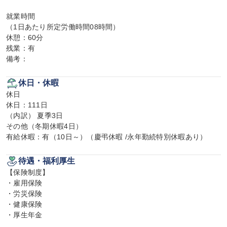
就業時間

（1日あたり所定労働時間08時間）

休憩：60分

残業：有

備考：
休日・休暇
休日

休日：111日

（内訳） 夏季3日

その他（冬期休暇4日）

有給休暇：有（10日～）（慶弔休暇 /永年勤続特別休暇あり）
待遇・福利厚生
【保険制度】

・雇用保険

・労災保険

・健康保険

・厚生年金
