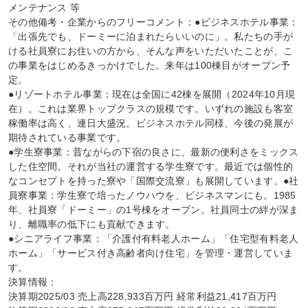
メンテナンス 等

その他備考・企業からのフリーコメント：●ビジネスホテル事業：
「出張先でも、ドーミーに泊まれたらいいのに」。私たちの手が
ける社員寮にお住いの方から、そんな声をいただいたことが、こ
の事業をはじめるきっかけでした。来年は100棟目がオープン予
定。

●リゾートホテル事業：現在は全国に42棟を展開（2024年10月現
在）。これは業界トップクラスの規模です。いずれの施設も客室
稼働率は高く、連日大盛況。ビジネスホテル同様、今後の発展が
期待されている事業です。

●学生寮事業：昔ながらの下宿の良さに、最新の便利さをミックス
した住空間。それが当社の運営する学生寮です。最近では個性的
なコンセプトを持った寮や「国際交流寮」も展開しています。●社
員寮事業：学生寮で培ったノウハウを、ビジネスマンにも。1985
年、社員寮「ドーミー」の1号棟をオープン。社員同士の絆が深ま
り、離職率の低下にも貢献できます。

●シニアライフ事業：「介護付有料老人ホーム」「住宅型有料老人
ホーム」「サービス付き高齢者向け住宅」を管理・運営していま
す。

決算情報：

決算期2025/03 売上高228,933百万円 経常利益21,417百万円
