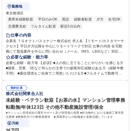
勤務地
東京都港区
業界未経験歓迎
平日のみOK
英語
経験者歓迎
夕方
在宅OK
交通費支給
フルタイム歓迎
駅近5分以内
仕事の内容
企業名 ＴＧオクトパスエナジー株式会社 求人名 【リモート/カスタマーサ
クセス】平日夕方以降を中心にリモートワークで対応 仕事の内容 在宅勤
務にて緊急案件を中心に問い合わせ（メール、SMS、LINEなど）対応、
契約開始手続き処理などを行なっていただきます。カスタマーサクセス
必要な経験・能力等
（Digiops：デジオプス）と運用構築の業務となります。 ■お問い合わせ
必要な経験・能力等 【必須】■人の役に立てることにやりがいを感じる方
対応業務全般（システム入力、契約手続き含む） ■デジタルコミュニケー
■接客、営業、SEなど何らかの文章での顧客対応経験がある方（経験年数
ションツール（メール、SMS、LINE等）を使用 ■お客様のニーズに応じた
不問） ■通信環境をご自身でご用意いただける方■フルタイムで勤務可能
新プラン案内やトラブル対応 ■土日祝は主にメールでの対応、緊急度の高
な方 ※土日祝は1名体制となるため一人の環境で責任を持って業務を行っ
い問い合わせを優先 ■緊急時の電話対応 エネルギー×Tech！お客様に寄り
ていただける方【歓迎要件】■再生可能エネルギーを世の中に広め地球環
添ってサービス提供できることが魅力 募集職種 【リモート/カスタマーサ
契約社員
境に貢献したい■改善提案や改善アクション等新しいことに意欲がある方
株式会社関東合人社
クセス】平日夕方以降を中心にリモートワークで対応
【英語（語学力）】■翻訳ツールを用い英語でコミュニケーションをとる
ことに抵抗がない方■英語は話せなくても問題はありませんが、英語が話
未経験・ベテラン歓迎【お茶の水】マンション管理事務
せますと、よりチャンスが広がります。※日本語がネイティブレベル必須
転勤無/年休123日 その他不動産施設管理/保全
学歴・資格 学歴：大学院 大学 高専 短大 専修学校 高校 語学力： 資格：
■マンション管理組合の運営サポート及び管理員の指導 ■担当物件における修繕工事等受
注業務 ■事務所内での事務業務等 ★異業界からの転職者が多数活躍しています
月給
38万円