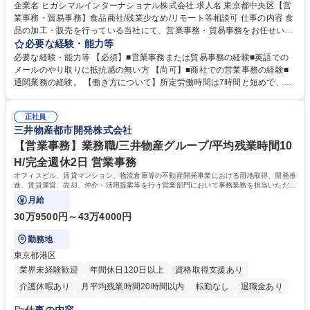
企業名 ヒガシマルインターナショナル株式会社 求人名 東京都中央区【営
業事務・貿易事務】食品商社/残業少なめ/リモート等相談可 仕事の内容 食
品の加工・販売を行っている当社にて、営業事務・貿易事務をお任せいた
します。営業社員のサポートポジションとして、受発注から海外工場との
必要な経験・能力等
調整まで幅広く対応し、当社事業の根幹を支えていただきます。 ■受発注
必要な経験・能力等 【必須】■営業事務または貿易事務の経験■英語での
業務、請求書発行 ■海外工場とのスケジュール調整 ■在庫管理 ■輸入書類
メールのやり取りに抵抗感の無い方 【尚可】■商社での営業事務の経験■
の確認・作成 ■配送手配 ■通関業者を通して行う輸出入業全般 ■倉庫との
通関業務の経験。 【働き方について】所定労働時間は7時間と短めで、残
倉入れ調整等 ※ゼネラリストとしてのキャリアアップを目指すことが可能
業も月平均20時間以下です。時差出勤制度や週1日のリモート勤務も相談
です。単に商品を販売するだけでなく原料の仕入れから販売までをトータ
可能で、ワークライフバランスを保ち長期就業しやすい環境です。 【当社
ルプロデュースしているため、商品に関わる全ての業務をサポート頂きま
正社員
の強み】1991年の設立以来、外食産業を中心としたお客様の多様なニー
三井物産都市開発株式会社
す。 募集職種 東京都中央区【営業事務・貿易事務】食品商社/残業少なめ/
ズに沿った冷凍水産物等の生産・輸入・販売を一貫して手掛けています。
リモート等相談可
自社工場と海外拠点の強固な連携によるワンストップサービスが最大の強
【営業事務】業務職/三井物産グループ/平均残業時間10
みです。 学歴・資格 学歴：大学院 大学 語学力：英語 資格：
H/完全週休2日 営業事務
オフィスビル、賃貸マンション、物流倉庫等の不動産開発事業における用地取得、開発推
進、賃貸運営、売却、仲介・活用提案等を行う営業部門において事務業務を担当いただき
ます。
月給
30万9500円～43万4000円
勤務地
東京都港区
業界未経験歓迎
年間休日120日以上
資格取得支援あり
介護休暇あり
月平均残業時間20時間以内
転勤なし
退職金あり
在宅OK
賞与あり
育休あり
完全週休2日制
交通費支給