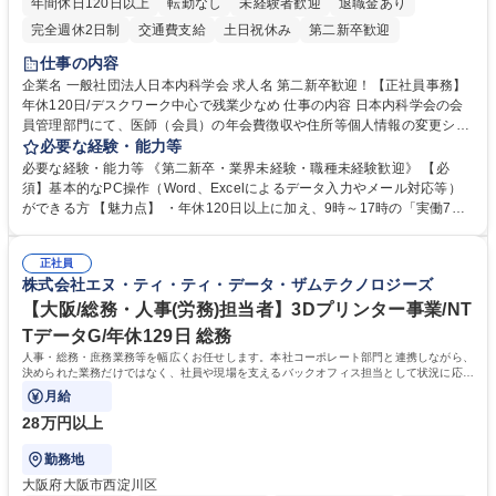
年間休日120日以上
転勤なし
未経験者歓迎
退職金あり
完全週休2日制
交通費支給
土日祝休み
第二新卒歓迎
仕事の内容
企業名 一般社団法人日本内科学会 求人名 第二新卒歓迎！【正社員事務】
年休120日/デスクワーク中心で残業少なめ 仕事の内容 日本内科学会の会
員管理部門にて、医師（会員）の年会費徴収や住所等個人情報の変更シス
テム入力、電話・FAX対応をお任せします。将来的には、各種委員会の運
必要な経験・能力等
営事務局業務などにも幅広く携わっていただきます。 【会員管理・データ
必要な経験・能力等 《第二新卒・業界未経験・職種未経験歓迎》 【必
入力業務】 ・医師（会員）の住所変更、個人情報のシステム登録・更新
須】基本的なPC操作（Word、Excelによるデータ入力やメール対応等）
・年会費の徴収管理や入金データの照合確認 【問い合わせ対応】 ・会員
ができる方 【魅力点】 ・年休120日以上に加え、9時～17時の「実働7時
（医師）からの電話、FAX、ネット申請に伴う相談受付 ・複雑な案件のへ
間勤務」で残業も少なくワークライフバランスは抜群です。 【将来的な業
のエスカレーション・連携対応 募集職種 第二新卒歓迎！【正社員事務】
務（各種委員会運営）】 ・学会内における各種委員会のスケジュール調
年休120日/デスクワーク中心で残業少なめ
正社員
整、資料作成、当日の運営サポート 学歴・資格 学歴：大学院 大学 語学
株式会社エヌ・ティ・ティ・データ・ザムテクノロジーズ
力： 資格：
【大阪/総務・人事(労務)担当者】3Dプリンター事業/NT
TデータG/年休129日 総務
人事・総務・庶務業務等を幅広くお任せします。本社コーポレート部門と連携しながら、
決められた業務だけではなく、社員や現場を支えるバックオフィス担当として状況に応じ
て柔軟に対応いただくことを期待します。
月給
28万円以上
勤務地
大阪府大阪市西淀川区