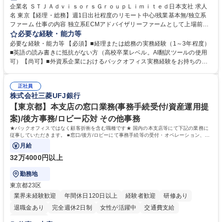
企業名 ＳＴＪＡｄｖｉｓｏｒｓＧｒｏｕｐＬｉｍｉｔｅｄ日本支社 求人
名 東京【経理・総務】週1日出社程度のリモート中心/残業基本無/独立系
ファーム 仕事の内容 独立系ECMアドバイザリーファームとして上場前後
の資本市場戦略を設計する当社にて経理・総務をお任せします。基礎的な
必要な経験・能力等
バックオフィス業務からスタートし組織を支える専任担当として広く活躍
必要な経験・能力等 【必須】■経理または総務の実務経験（1～3年程度）
できる環境です。 ■日常経理、月次および年次決算サポート業務 ■本国
■英語の読み書きに抵抗がない方（高校卒業レベル。AI翻訳ツールの使用
（グローバル）との英文メール対応（AI翻訳ツール等を使用しての対応で
可）【尚可】■外資系企業におけるバックオフィス実務経験をお持ちの方
問題ございません） ■オフィス環境整備、郵便物の発送・受取等の総務業
【必須・尚可要件】簿記などの特別な資格や、TOEIC等のスコアは求めて
務全般 ■その他バックオフィス関連サポート ※ご経験に合わせて無理なく
おりません。日々の事務処理を丁寧かつ正確に行える方を歓迎します。
業務をお任せします。残業も基本的には発生せず、ご自身のペースで業務
正社員
【働き方について】現在は週4日程度の在宅勤務を実施しており、ワーク
株式会社三菱UFJ銀行
を進めやすく定着率の高い環境です。 募集職種 東京【経理・総務】週1日
ライフバランスを重視する方に最適な環境です（フルリモートも面接で相
出社程度のリモート中心/残業基本無/独立系ファーム
談可）。【求める人物像】幅広いバックオフィス業務に柔軟に対応でき、
【東京都】本支店の窓口業務(事務手続受付/資産運用提
社内外と円滑にコミュニケーションを取りながら業務を推進できる方 学
案)/後方事務/ロビー応対 その他事務
歴・資格 学歴：大学院 大学 高専 短大 専修学校 高校 語学力： 資格：
★バックオフィスではなく顧客折衝を含む職種です★ 国内の本支店等にて下記の業務に
従事していただきます。 ■窓口/後方/ロビーにて事務手続等の受付・オペレーション、お
客様対応
月給
32万4000円以上
勤務地
東京都23区
業界未経験歓迎
年間休日120日以上
経験者歓迎
研修あり
退職金あり
完全週休2日制
女性が活躍中
交通費支給
土日祝休み