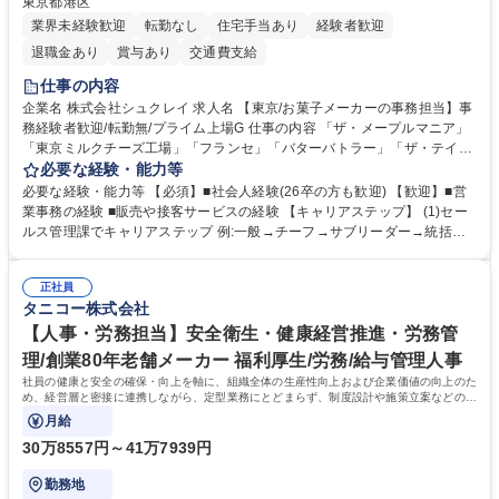
東京都港区
業界未経験歓迎
転勤なし
住宅手当あり
経験者歓迎
退職金あり
賞与あり
交通費支給
仕事の内容
企業名 株式会社シュクレイ 求人名 【東京/お菓子メーカーの事務担当】事
務経験者歓迎/転勤無/プライム上場G 仕事の内容 「ザ・メープルマニア」
「東京ミルクチーズ工場」「フランセ」「バターバトラー」「ザ・テイラ
ー」「DROOLY」等のブランドを多数展開する当社にて、オリジナル菓子
必要な経験・能力等
ブランド商品の事務業務をお任せいたします。 【具体的な業務内容】 ■店
必要な経験・能力等 【必須】■社会人経験(26卒の方も歓迎) 【歓迎】■営
舗からの発注受付/PC入力業務 ■受電対応(社内/社外) ■商品のマスター登
業事務の経験 ■販売や接客サービスの経験 【キャリアステップ】 (1)セー
録 ■日々の売上抽出・報告 ■提携企業への書類送付業務 ■契約書管理業務
ルス管理課でキャリアステップ 例:一般→チーフ→サブリーダー→統括リ
■ホームページへの問い合わせ対応 など 募集職種 【東京/お菓子メーカー
ーダー→マネージャー (2)他ポジションへのキャリアも可能 ※過去、未経
の事務担当】事務経験者歓迎/転勤無/プライム上場G
験で経営管理部内で経理へ異動した方もいらっしゃいます。年3回の面談
正社員
や個別面談を通してご自身のキャリアと向き合っていただき、会社として
タニコー株式会社
もバックアップしていきます。 学歴・資格 学歴：大学院 大学 高専 短大
専修学校 高校 語学力： 資格：
【人事・労務担当】安全衛生・健康経営推進・労務管
理/創業80年老舗メーカー 福利厚生/労務/給与管理人事
社員の健康と安全の確保・向上を軸に、組織全体の生産性向上および企業価値の向上のた
め、経営層と密接に連携しながら、定型業務にとどまらず、制度設計や施策立案などの上
流工程から関与していただきます。
月給
30万8557円～41万7939円
勤務地