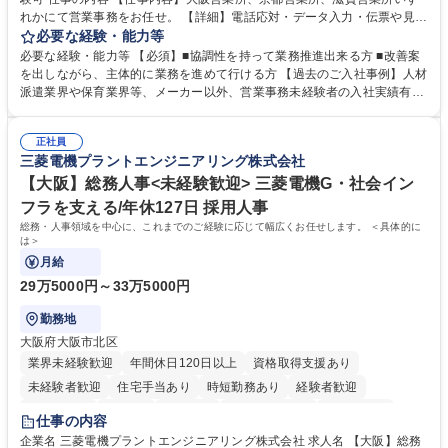
れかにて営業事務をお任せ。 【詳細】電話応対・データ入力・伝票や見積
の作成・カタログ送付・来客対応・営業所内で発生する事務業務や業務改
必要な経験・能力等
善をお任せ。 【教育制度】ご入社後、育成担当とペアになりながらOJTに
必要な経験・能力等 【必須】■協調性を持って業務推進出来る方 ■改善案
て業務を覚えていただくことが可能です。業務システムがきちんと構築さ
を出しながら、主体的に業務を進めて行ける方 【過去のご入社事例】人材
れているため、スムーズに仕事に慣れることができる環境です。また、
派遣業界や保育業界等、メーカー以外、営業事務未経験者の入社実績有
「チームで成果を出す文化」があり、良いやり方を積極的に共有しながら
【当社の事務職について】単なる事務ではなく主体性を発揮したサポート
常に改善を目指す風土のため、安心して業務に取り組んでいただけます。
により、キーエンスの付加価値向上に貢献します。ベースの定型業務に加
募集職種 【大阪・京都・滋賀】営業事務 ※未経験可
正社員
えて、お客様や社員の状況に合わせ、能動的なサポート、改善の動きも期
三菱電機プラントエンジニアリング株式会社
待され。組織を支えるスペシャリストとして、チームに貢献し、結果的に
社員から頼られる存在になることができます。平均19:30の退勤以降の業
【大阪】総務人事<未経験歓迎> 三菱電機G・社会イン
務の持ち帰りも禁止されており、メリハリのある働き方となります。 学
フラを支える/年休127日 採用人事
歴・資格 学歴：大学院 大学 高専 短大 語学力： 資格：
総務・人事領域を中心に、これまでのご経験に応じて幅広くお任せします。 ＜具体的に
は＞
月給
29万5000円～33万5000円
勤務地
大阪府大阪市北区
業界未経験歓迎
年間休日120日以上
資格取得支援あり
未経験者歓迎
住宅手当あり
時短勤務あり
経験者歓迎
退職金あり
在宅OK
賞与あり
完全週休2日制
交通費支給
仕事の内容
駅近5分以内
土日祝休み
服装自由
寮・社宅あり
食事補助あり
企業名 三菱電機プラントエンジニアリング株式会社 求人名 【大阪】総務