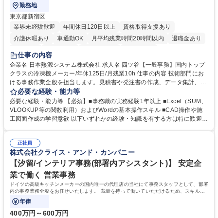
勤務地
東京都新宿区
業界未経験歓迎
年間休日120日以上
資格取得支援あり
介護休暇あり
車通勤OK
月平均残業時間20時間以内
退職金あり
賞与あり
交通費支給
駅近5分以内
土日祝休み
仕事の内容
企業名 日本熱源システム株式会社 求人名 四ツ谷【一般事務】国内トップ
クラスの冷凍機メーカー/年休125日/月残業10h 仕事の内容 技術部門にお
ける事務作業全般を担当します。見積書や発注書の作成、データ集計、C
ADを用いた図面修正補助、電話・メール対応などを通じて現場の技術者
必要な経験・能力等
を支えるポジションです。 【仕事内容】■資料の整理、作成、ファイリン
必要な経験・能力等 【必須】■事務職の実務経験1年以上 ■Excel（SUM、
グ、受発注等のデータ入力 ■工事見積書や発注書など案件に関する書面の
VLOOKUP等の関数利用）およびWordの基本操作スキル ■CAD操作や施
作成および管理■Excel関数を用いたデータ集計および管理■CAD操作によ
工図面作成の学習意欲 以下いずれかの経験・知識を有する方は特に歓迎し
る設備施工図の作成補助および図面修正■電話対応、メール対応、備品受
ます！ ■建設会社やサブコン会社での事務職経験 ■CADの使用経験 ■施工
発注処理■技術部門や現場担当者との連絡調整業務 ※必要な知識は業務の
図面の作成経験 ■配管図面の作成経験 ※SUM・VLOOKUP・SUMIFなど
中で少しずつ身につけられますので、専門知識を持たない方でも安心して
正社員
を使用しますが既存フォーマットへの入力・修正が中心です。一から関数
株式会社クライス・アンド・カンパニー
ご応募いただけます。 募集職種 四ツ谷【一般事務】国内トップクラスの
を組むことはありませんのでご安心ください。 学歴・資格 学歴：大学院
冷凍機メーカー/年休125日/月残業10h
大学 高専 短大 専修学校 高校 語学力： 資格：第一種運転免許普通自動車
【汐留/インテリア事務(部署内アシスタント)】 安定企
業で働く 営業事務
ドイツの高級キッチンメーカーの国内唯一の代理店の当社にて事務スタッフとして、部署
内の事務業務全般をお任せいたします。 裁量を持って働いていただけるため、スキルア
ップも可能です。
年俸
400万円～600万円