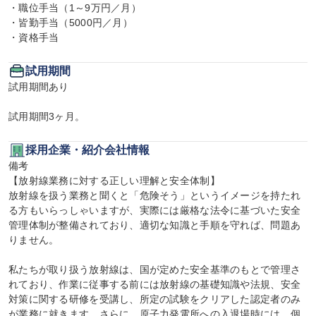
・職位手当（1～9万円／月）

・皆勤手当（5000円／月）

・資格手当
試用期間
試用期間あり

試用期間3ヶ月。
採用企業・紹介会社情報
備考

【放射線業務に対する正しい理解と安全体制】

放射線を扱う業務と聞くと「危険そう」というイメージを持たれ
る方もいらっしゃいますが、実際には厳格な法令に基づいた安全
管理体制が整備されており、適切な知識と手順を守れば、問題あ
りません。

私たちが取り扱う放射線は、国が定めた安全基準のもとで管理さ
れており、作業に従事する前には放射線の基礎知識や法規、安全
対策に関する研修を受講し、所定の試験をクリアした認定者のみ
が業務に就きます。さらに、原子力発電所への入退場時には、個