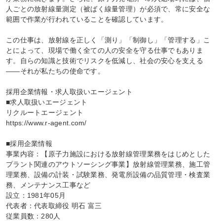
人ごとの放射線量測定（被ばく線量管理）が必須で、常に安全な
範囲で作業が行われていることを確認しています。

この仕事は、放射線を正しく「測り」「制御し」「管理する」こ
とによって、現場で働く全ての人の安全を守る仕事でもありま
す。自らの知識と技術でリスクを低減し、社会の安心を支える
――それが私たちの使命です。

採用企業情報・求人取扱いエージェント

■求人取扱いエージェント

リクルートエージェント

https://www.r-agent.com/

■採用企業情報

事業内容：【原子力施設における放射線管理業務をはじめとした
プラント関連のアウトソーシング事業】放射線管理業務、施工管
理業務、設備の計装・試験業務、発電所設備の品質管理・検査業
務、メンテナンス工事など

設立：1981年05月

代表者：代表取締役 明石 富三

従業員数：280人
