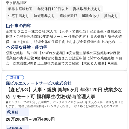
東京都品川区
業界未経験歓迎
年間休日120日以上
資格取得支援あり
住宅手当あり
時短勤務あり
経験者歓迎
退職金あり
賞与あり
完全週休2日制
交通費支給
駅近5分以内
土日祝休み
仕事の内容
寮・社宅あり
企業名 タニコー株式会社 求人名 【人事・労務担当】安全衛生・健康経営
推進・労務管理/創業80年老舗メーカー 仕事の内容 社員の健康と安全の確
保・向上を軸に、組織全体の生産性向上および企業価値の向上のため、経
営層と密接に連携しながら、定型業務にとどまらず、制度設計や施策立案
必要な経験・能力等
などの上流工程から関与していただきます。 【主な業務内容】■安全衛生
必要な経験・能力等 【いずれか必須】■安全衛生業務の実務経験■労務管
業務（ストレスチェック、健康診断の運用、産業医との連携 など）■健康
理業務の実務経験 ■健康経営の推進または認証申請に関する業務経験 ※目
経営認証取得に向けた企画・推進■労務管理（労働時間の分析、労働環境
安：従業員数500名以上規模の企業でのご経験 【求める人物像】■周囲
の改善）■規程改定、制度設計、業務改善の推進■労働基準監督署対応、団
（社員・経営層）と円滑にコミュニケーションを図れる方■労務課題に対
体交渉対応 など 【採用背景】現在組織変革期の為、労務領域から組織力
し、迅速かつ的確に対応できる問題解決力をお持ちの方■チームおよび他
を底上げすべく、ともにご活躍いただける方の増員募集となります。 募集
正社員
部門と連携しながら業務を推進できる方■Excelや労務管理システムの実務
森ビルエステートサービス株式会社
職種 【人事・労務担当】安全衛生・健康経営推進・労務管理/創業80年老
使用経験をお持ちの方 学歴・資格 学歴：大学院 大学 高専 短大 専修学校
舗メーカー
高校 語学力： 資格：
【森ビルG】人事・総務 賞与5ヶ月 年休120日 残業少な
め リモート可 福利厚生/労務/給与管理人事
森ビルグループの安定した環境で、バックオフィスから会社を支える人事・総務をお任せ
します。 労務と総務の業務をバランスよく担当し、ゆくゆくは制度改定などのコア業務
にも挑戦できる、やりがいある環境です。
月給
26万2000円～36万4000円
勤務地