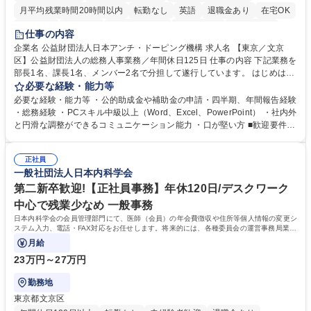
月平均残業時間20時間以内
転勤なし
英語
退職金あり
在宅OK
賞与あり
育休あり
完全週休2日制
交通費支給
土日祝休み
仕事の内容
食事補助あり
企業名 公益財団法人日本アンチ・ドーピング機構 求人名 【東京／文京
区】公益財団法人の総務人事業務／年間休日125日 仕事の内容 下記業務を
部長1名、課長1名、メンバー2名で分担して遂行しています。 はじめは担
当者として業務を覚えていただき、ゆくゆくはリーダーやマネージャーポ
必要な経験・能力等
ジションとして活躍いただくことを期待しています。 【総務・人事グルー
必要な経験・能力等 ・公的助成金や補助金の申請・四半期、年間報告経験
プの業務内容】 ・人事制度関連 ・採用活動 ・教育研修の企画、実行 ・勤
・総務経験 ・PCスキル中級以上（Word、Excel、PowerPoint） ・社内外
怠管理 ・官公庁への各種提出 ・法定の会議運営（評議員会、理事会） ・
と円滑な調整ができるコミュニケーション能力 ・口が堅い方 ■歓迎要件
コンプライアンス ・内部規程やルールの管理、整備、文書管理 ・契約関
・採用業務経験 ・英語に抵抗がない方 ・営業経験 学歴・資格 学歴：大学
連 ・衛生管理 ・防災関連・公的助成金の管理・オフィス、ファシリティ
院 大学 高専 短大 専修学校 高校 語学力： 資格：
管理 ・福利厚生関連 ・職員からの問合せ、相談対応 ・その他日常の総務
正社員
一般社団法人日本内科学会
業務全般 募集職種 【東京／文京区】公益財団法人の総務人事業務／年間
休日125日
第二新卒歓迎!【正社員事務】年休120日/デスクワーク
中心で残業少なめ 一般事務
日本内科学会の会員管理部門にて、医師（会員）の年会費徴収や住所等個人情報の変更シ
ステム入力、電話・FAX対応をお任せします。将来的には、各種委員会の運営事務局業務
などにも幅広く携わっていただきます。
月給
23万円～27万円
勤務地
東京都文京区