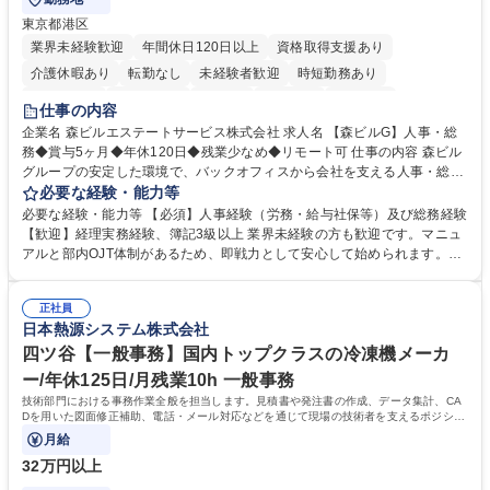
東京都港区
業界未経験歓迎
年間休日120日以上
資格取得支援あり
介護休暇あり
転勤なし
未経験者歓迎
時短勤務あり
経験者歓迎
退職金あり
在宅OK
賞与あり
育休あり
仕事の内容
完全週休2日制
交通費支給
長期歓迎
駅近5分以内
土日祝休み
企業名 森ビルエステートサービス株式会社 求人名 【森ビルG】人事・総
務◆賞与5ヶ月◆年休120日◆残業少なめ◆リモート可 仕事の内容 森ビル
グループの安定した環境で、バックオフィスから会社を支える人事・総務
をお任せします。 労務と総務の業務をバランスよく担当し、ゆくゆくは制
必要な経験・能力等
度改定などのコア業務にも挑戦できる、やりがいある環境です。 ■勤怠管
必要な経験・能力等 【必須】人事経験（労務・給与社保等）及び総務経験
理、給与計算、社会保険手続き、年末調整等の労務管理全般 ■入退社手続
【歓迎】経理実務経験、簿記3級以上 業界未経験の方も歓迎です。マニュ
き、社内規定の改定や人事制度改定などのコア業務 ■社内イベントの企画
アルと部内OJT体制があるため、即戦力として安心して始められます。
運営やその他総務業務全般 ※労務と総務を1：1の割合でお任せ。 入社後
【魅力・やりがい】森ビルGの安定基盤で労務から総務まで幅広く携われ
は部内のOJTを中心に、あなたの経験に合わせて不足している部分はいつ
ます。定型業務に留まらず、社内規定や人事制度の改定など会社のコア業
でも質問・相談できる環境が整っているため、安心して成長できます。 募
正社員
務に挑戦できるため、自身の成長と組織への貢献度をダイレクトに実感で
日本熱源システム株式会社
集職種 【森ビルG】人事・総務◆賞与5ヶ月◆年休120日◆残業少なめ◆
きます。 残業少なめ、週1日リモート可など、ワークライフバランスを保
リモート可
ち長期活躍できる環境です。 「これまでの幅広い経験を活かし、長期的な
四ツ谷【一般事務】国内トップクラスの冷凍機メーカ
キャリアを築きたい」という前向きな意欲と挑戦を全力で応援します。 学
ー/年休125日/月残業10h 一般事務
歴・資格 学歴：大学院 大学 高専 短大 専修学校 高校 語学力： 資格：日商
技術部門における事務作業全般を担当します。見積書や発注書の作成、データ集計、CA
簿記検定1級 日商簿記検定2級 日商簿記検定3級
Dを用いた図面修正補助、電話・メール対応などを通じて現場の技術者を支えるポジショ
ンです。
月給
32万円以上