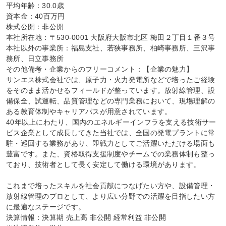
平均年齢：30.0歳

資本金：40百万円

株式公開：非公開

本社所在地：〒530-0001 大阪府大阪市北区 梅田２丁目１番３号

本社以外の事業所：福島支社、若狭事務所、柏崎事務所、三沢事
務所、日立事務所

その他備考・企業からのフリーコメント：【企業の魅力】

サンエス株式会社では、原子力・火力発電所などで培ったご経験
をそのまま活かせるフィールドが整っています。放射線管理、設
備保全、試運転、品質管理などの専門業務において、現場理解の
ある教育体制やキャリアパスが用意されています。

40年以上にわたり、国内のエネルギーインフラを支える技術サー
ビス企業として成長してきた当社では、全国の発電プラントに常
駐・巡回する業務があり、即戦力としてご活躍いただける場面も
豊富です。また、資格取得支援制度やチームでの業務体制も整っ
ており、技術者として長く安定して働ける環境があります。

これまで培ったスキルを社会貢献につなげたい方や、設備管理・
放射線管理のプロとして、より広い分野での活躍を目指したい方
に最適なステージです。

決算情報：決算期 売上高 非公開 経常利益 非公開
