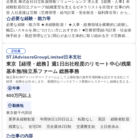
企業名 株式会社日立医薬情報ソリューションズ 求人名 【総務・人事】未
経験歓迎/日立グループ/組織運営を支えるゼネラリストを目指す 仕事の内
容 入社直後は労務（労務管理・給与計算・安全衛生・福利厚生等）からお
任せいたします。将来は総務・採用・教育業務へ守備範囲を広げ、組織運
必要な経験・能力等
営を支えるゼネラリストをめざせます。 ・初期業務：労働時間管理、給与
必要な経験・能力等 ★未経験歓迎！ ★人事・総務領域を横断的に経験し
計算、社会保険対応、福利厚生管理、安全衛生、健康経営推進等をお任せ
幅広いスキルを身につけたい方におすすめ！ ■労務管理(給与計算・社会保
します。ご経験に応じて、休職者管理など、幅広く経験を積んでいただき
険手続き・勤怠管理など)に関心があり主体的に取り組める方 ※労務経験
ます。 ・将来的な広がり：総務・採用・教育・税務対応・経営企画等。
者は早期にご活躍いただけます。 ■チームで仕事を推進できる方■将来は
★メンバーがマンツーマンで丁寧に教えるため、ご経験が浅くても安心！
マネジメント職として活躍したい 【尚可】■人事、労務、採用、教育業務
幅広く経験を積みたい意欲がある方に最適な環境です。 募集職種 【総
正社員
のご経験 ■労務管理（給与計算・社会保険手続き・勤怠管理など）の経験
STJAdvisorsGroupLimited日本支社
務・人事】未経験歓迎/日立グループ/組織運営を支えるゼネラリストを目
■衛生管理者の資格をお持ちの方 学歴・資格 学歴：大学院 大学 高専 短大
指す
専修学校 高校 語学力： 資格：
東京【経理・総務】週1日出社程度のリモート中心/残業
基本無/独立系ファーム 総務事務
独立系ECMアドバイザリーファームとして上場前後の資本市場戦略を設計する当社にて
経理・総務をお任せします。基礎的なバックオフィス業務からスタートし組織を支える専
任担当として広く活躍できる環境です。
年俸
400万円以上
勤務地
東京都千代田区
業界未経験歓迎
年間休日120日以上
転勤なし
英語
経験者歓迎
残業なし
在宅OK
完全週休2日制
交通費支給
土日祝休み
仕事の内容