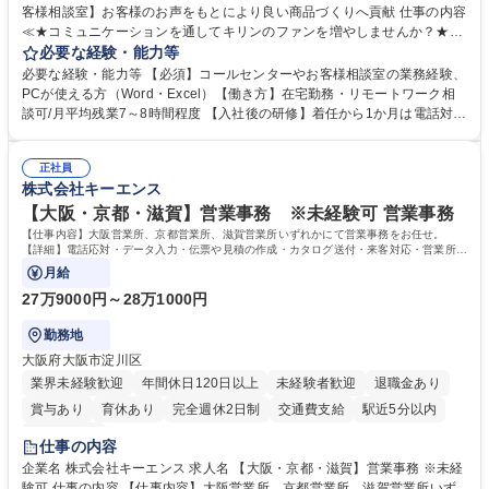
客様相談室】お客様のお声をもとにより良い商品づくりへ貢献 仕事の内容
≪★コミュニケーションを通してキリンのファンを増やしませんか？★≫
お客様のお声をより良い商品づくりに活かしていく上で、窓口となるお客
必要な経験・能力等
様相談室でのお仕事です。 日々お客様からいただくキリングループへのご
必要な経験・能力等 【必須】コールセンターやお客様相談室の業務経験、
意見を、企業活動に活かしています。お客様からの声に迅速かつ誠意をも
PCが使える方（Word・Excel）【働き方】在宅勤務・リモートワーク相
って対応、情報提供するとともにグループ内活動に反映しています。 【具
談可/月平均残業7～8時間程度 【入社後の研修】着任から1か月は電話対応
体的には】電話応対、メール、お手紙対応、ご指摘品調査報告書作成、有
のOJTを中心に実施し、電話対応に慣れた段階でメール・手紙のOJTを実
人チャットボット対応など。 【1日の対応件数】■電話：月間一人当たり
施する予定です。独り立ち以降もしっかりフォローする体制を整えていま
平均100件前後■メール・手紙：同上40件前後 募集職種 中野本社【お客様
正社員
すのでご安心ください。 【当社について】キリングループの広報機能を担
株式会社キーエンス
相談室】お客様のお声をもとにより良い商品づくりへ貢献
う会社として、お客様との出会いを大切にし、磨き上げたホスピタリティ
を込めてコミュニケーションをとりながら広報関連業務を行っておりま
【大阪・京都・滋賀】営業事務 ※未経験可 営業事務
す。 学歴・資格 学歴：大学院 大学 高専 短大 専修学校 高校 語学力： 資
【仕事内容】大阪営業所、京都営業所、滋賀営業所いずれかにて営業事務をお任せ。
格：
【詳細】電話応対・データ入力・伝票や見積の作成・カタログ送付・来客対応・営業所内
で発生する事務業務や業務改善をお任せ。
月給
27万9000円～28万1000円
勤務地
大阪府大阪市淀川区
業界未経験歓迎
年間休日120日以上
未経験者歓迎
退職金あり
賞与あり
育休あり
完全週休2日制
交通費支給
駅近5分以内
土日祝休み
仕事の内容
企業名 株式会社キーエンス 求人名 【大阪・京都・滋賀】営業事務 ※未経
験可 仕事の内容 【仕事内容】大阪営業所、京都営業所、滋賀営業所いず