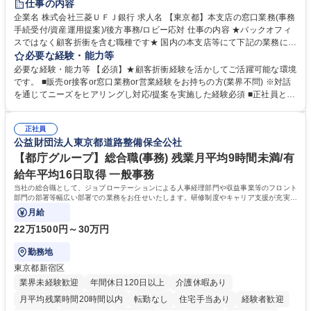
仕事の内容
企業名 株式会社三菱ＵＦＪ銀行 求人名 【東京都】本支店の窓口業務(事務
手続受付/資産運用提案)/後方事務/ロビー応対 仕事の内容 ★バックオフィ
スではなく顧客折衝を含む職種です★ 国内の本支店等にて下記の業務に従
事していただきます。 ■窓口/後方/ロビーにて事務手続等の受付・オペレ
必要な経験・能力等
ーション、お客様対応 ■窓口にて、ご来店された個人のお客様に対して金
必要な経験・能力等 【必須】★顧客折衝経験を活かしてご活躍可能な環境
融商品のご提案 ■効率的な事務運用の検討・構築等 ≪業務紹介：ご応募前
です。 ■販売or接客or窓口業務or営業経験をお持ちの方(業界不問) ※対話
に必ずご覧ください≫ ※記事 https://www.mysite.bk.mufg.jp/career/circle/
を通じてニーズをヒアリングし対応/提案を実施した経験必須 ■正社員とし
article17/ ※動画 https://youtu.be/H-S7HaJqqbg 募集職種 【東京都】本支
ての就業経験1年以上 【歓迎】■金融業界での就業経験■銀行での預金為替
店の窓口業務(事務手続受付/資産運用提案)/後方事務/ロビー応対
事務経験 ■金融商品の提案・販売経験 ≪魅力≫研修やOJT環境が整ってい
正社員
るので安心して入行いただけます。 幅広いキャリアの選択肢があり、公募
公益財団法人東京都道路整備保全公社
や社内副業等を活用し、 一人ひとりが挑戦できるカルチャーが浸透してい
ます。 学歴・資格 学歴：大学院 大学 高専 短大 専修学校 高校 語学力：
【都庁グループ】総合職(事務) 残業月平均9時間未満/有
資格：
給年平均16日取得 一般事務
当社の総合職として、ジョブローテーションによる人事経理部門や収益事業等のフロント
部門の部署等幅広い部署での業務をお任せいたします。研修制度やキャリア支援が充実し
ております！ ※下記業務詳細
月給
22万1500円～30万円
勤務地
東京都新宿区
業界未経験歓迎
年間休日120日以上
介護休暇あり
月平均残業時間20時間以内
転勤なし
住宅手当あり
経験者歓迎