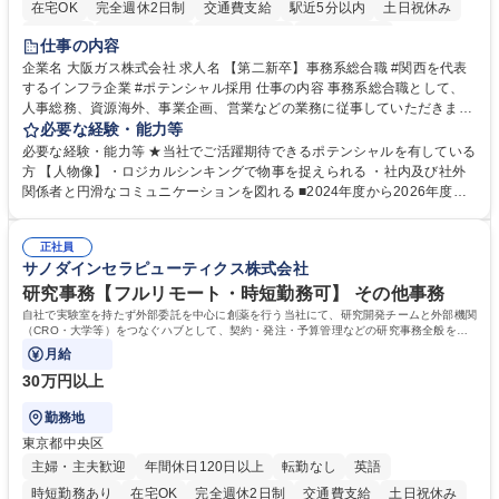
在宅OK
完全週休2日制
交通費支給
駅近5分以内
土日祝休み
服装自由
第二新卒歓迎
寮・社宅あり
食事補助あり
仕事の内容
企業名 大阪ガス株式会社 求人名 【第二新卒】事務系総合職 #関西を代表
するインフラ企業 #ポテンシャル採用 仕事の内容 事務系総合職として、
人事総務、資源海外、事業企画、営業などの業務に従事していただきま
す。 【業務内容の一例】■所属事業部の勤労業務 ■海外に関係する各種業
必要な経験・能力等
務 ■営業部門の企画スタッフ、ルート営業 【キャリアパス】入社後の配属
必要な経験・能力等 ★当社でご活躍期待できるポテンシャルを有している
ポジションで一定期間ご活躍頂いた後、本人の適性及び将来のキャリアを
方 【人物像】・ロジカルシンキングで物事を捉えられる ・社内及び社外
鑑みてジョブローテーションを行います。 【育成】OJTでの現場育成や研
関係者と円滑なコミュニケーションを図れる ■2024年度から2026年度ま
修カリキュラムを通じて、Daigasグループの業務で必要となる知識につい
での3ヵ年を対象とする「Daigasグループ中期経営計画2026」を策定しま
て学んでいただきます。 募集職種 【第二新卒】事務系総合職 #関西を代
した。https://www.osakagas.co.jp/company/press/pr2024/1777576_564
表するインフラ企業 #ポテンシャル採用
正社員
72.html ■エネルギーセキュリティの不安定化や気候変動による自然災害の
サノダインセラピューティクス株式会社
甚大化など、これまで以上に社会課題解決の重要性が高まっています。
「未来の日常」の創造に向けて持続可能な社会の実現に貢献してまいりま
研究事務【フルリモート・時短勤務可】 その他事務
す。 学歴・資格 学歴：大学院 大学 語学力： 資格：
自社で実験室を持たず外部委託を中心に創薬を行う当社にて、研究開発チームと外部機関
（CRO・大学等）をつなぐハブとして、契約・発注・予算管理などの研究事務全般をお
任せします。
月給
30万円以上
勤務地
東京都中央区
主婦・主夫歓迎
年間休日120日以上
転勤なし
英語
時短勤務あり
在宅OK
完全週休2日制
交通費支給
土日祝休み