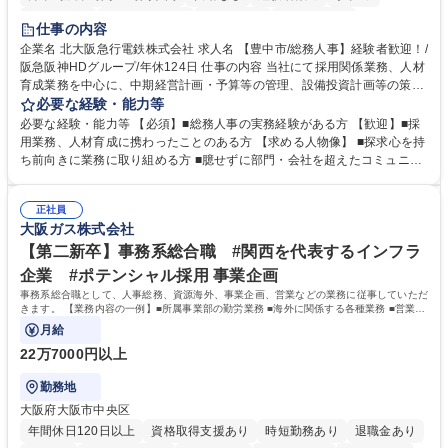
退職金あり
完全週休2日制
交通費支給
駅近5分以内
仕事の内容
土日祝休み
服装自由
昼食補助あり
食事補助あり
企業名 北大阪急行電鉄株式会社 求人名 【豊中市/総務人事】経験者歓迎！/
阪急阪神HDグループ/年休124日 仕事の内容 当社にて採用関係業務、人材
育成業務を中心に、中期経営計画・予算等の管理、設備投資計画等の策
定、さらに社内の重要会議の運営等、経営の根幹となる幅広い総務人事業
必要な経験・能力等
務全般を担当していただきます。 【主な業務内容】 ■採用関係業務および
必要な経験・能力等 【必須】■総務人事の実務経験がある方 【歓迎】■採
人材育成(社員研修)業務の推進 ■中期経営計画および予算等の管理 ■設備
用業務、人材育成に携わったことのある方 【求める人物像】 ■探求心を持
投資計画等の策定 ■社内の重要会議の運営 ■その他総務人事業務全般 【入
ち前向きに業務に取り組める方 ■臆せずに部門・会社を超えたコミュニケ
社後】入社後は採用や育成をメインに担当し将来的には経営根幹に関わる
ーションの取れる方 ■自分で考えて行動のできる方 ■第二の創業期を迎え
総務人事業務全般へ幅広く従事していただきます。 募集職種 【豊中市/総
る当社で組織の次代を担うネクスト人材として長期的に成長したい方 ■周
務人事】経験者歓迎！/阪急阪神HDグループ/年休124日
正社員
囲のメンバーと協調しつつ主体性を持って能動的に業務を推進できる方 学
大阪ガス株式会社
歴・資格 学歴：大学院 大学 高専 短大 専修学校 高校 語学力： 資格：
【第二新卒】事務系総合職 #関西を代表するインフラ
企業 #ポテンシャル採用 事業企画
事務系総合職として、人事総務、資源海外、事業企画、営業などの業務に従事していただ
きます。 【業務内容の一例】■所属事業部の勤労業務 ■海外に関係する各種業務 ■営業部
門の企画スタッフ、ルート営業
月給
22万7000円以上
勤務地
大阪府大阪市中央区
年間休日120日以上
資格取得支援あり
時短勤務あり
退職金あり