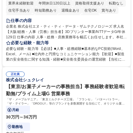
業界未経験歓迎
年間休日120日以上
資格取得支援あり
転勤なし
住宅手当あり
時短勤務あり
退職金あり
在宅OK
賞与あり
完全週休2日制
交通費支給
土日祝休み
服装自由
仕事の内容
企業名 株式会社エヌ・ティ・ティ・データ・ザムテクノロジーズ 求人名
【大阪/総務・人事（労務）担当者】3Dプリンター事業/NTTデータG/年休
129日 仕事の内容 人事・総務・庶務業務等を幅広くお任せします。本社コ
ーポレート部門と連携しながら、決められた業務だけではなく、社員や現
必要な経験・能力等
場を支えるバックオフィス担当として状況に応じて柔軟に対応いただくこ
必要な経験・能力等 【必須】■人事・総務経験■基本的なPC技術(Word、
とを期待します。 【詳細】■入退社手続き、社員情報管理■入社時オリエ
Excel、メール) ■社内外と円滑なコミュニケーション能力 【歓迎】■製造
ンテーションの実施■勤怠・各種申請内容の確認■採用業務のサポート■来
業の安全衛生に関する知識・経験■安全衛生委員会の運営経験 【当社につ
客・電話対応 ■郵便物の受領・発送・管理■オフィス設備・備品管理■建
いて】 ◎設立したばかりの会社であり、一緒に企業を立ち上げ・拡大しよ
物・設備修繕の手配及び業者対応■押印・契約書管理等の庶務業務■安全衛
うという意欲のある方を求めています。 ◎経営に近い立場で幅広くキャリ
生に関する業務等■健康診断、産業医面談、休職・復職手続き等の労務サ
正社員
アが磨けます。 ◎NTTデータグループであり福利厚生は充実しているとと
株式会社シュクレイ
ポート■社内ルールの運用・各種社内案内■その他、拠点運営に関わる管理
もに、働き方改革も推進しています。 学歴・資格 学歴：大学院 大学 高専
部門業務 募集職種 【大阪/総務・人事（労務）担当者】3Dプリンター事
短大 専修学校 語学力： 資格：
【東京/お菓子メーカーの事務担当】事務経験者歓迎/転
業/NTTデータG/年休129日
勤無/プライム上場G 営業事務
「ザ・メープルマニア」「東京ミルクチーズ工場」「フランセ」「バターバトラー」
「ザ・テイラー」「DROOLY」等のブランドを多数展開する当社にて、オリジナル菓子
ブランド商品の事務業務をお任せいたします。
月給
30万円～36万円
勤務地