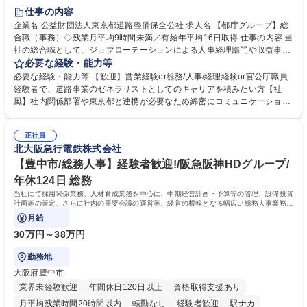
研修あり
退職金あり
賞与あり
完全週休2日制
交通費支給
仕事の内容
駅近5分以内
資格取得手当あり
食事補助あり
企業名 公益財団法人東京都道路整備保全公社 求人名 【都庁グループ】総
合職（事務）◇残業月平均9時間未満／有給年平均16日取得 仕事の内容 当
社の総合職として、ジョブローテーションによる人事経理部門や収益事業
等のフロント部門の部署等幅広い部署での業務をお任せいたします。研修
必要な経験・能力等
制度やキャリア支援が充実しております！ ※下記業務詳細 【業務詳細】■
必要な経験・能力等 【歓迎】営業経験or総務/人事/経理経験or官公庁職員
管理部門：広報、人事、経理など当公社の運営に係る管理業務 ■収益部
経験者で、道路事業のゼネラリストとしてのキャリアを積みたい方【社
門：駐車場の新規開拓、管理運営、新宿駅西口広場の「イベントコーナ
風】社内関係部署や東京都と連携が必要なため綿密にコミュニケーション
ー」などの管理運営 ■道路部門：整備の急がれる骨格幹線道路や木造住宅
を図っています。 【業務の魅力】■幅広く携われる：総合職（事務）で
密集地域の特定整備路線の用地取得、道路に関する普及啓発事業、都内の
は、駐車場の管理運営や道路用地の取得、公益財団法人の中枢を担う管理
道路施設や道路工事現場の見学ツアー事業 ※入社後は上記いずれかの部門
正社員
部門など多岐に渡る業務を経験できます。 ■様々なプロジェクト：駐車場
北大阪急行電鉄株式会社
へ配属。※業務内容変更の範囲：会社の定める業務 募集職種 【都庁グル
事業の他、新宿駅西口広場内に設置された照明を兼ねた広告「ブライトサ
ープ】総合職（事務）◇残業月平均9時間未満／有給年平均16日取得
イン」の管理運営を行うなど、事業収益を生み出す活動を積極的に行って
【豊中市/総務人事】経験者歓迎!/阪急阪神HDグループ/
います。 学歴・資格 学歴：大学院 大学 高専 短大 専修学校 高校 語学力：
年休124日 総務
資格：
当社にて採用関係業務、人材育成業務を中心に、中期経営計画・予算等の管理、設備投資
計画等の策定、さらに社内の重要会議の運営等、経営の根幹となる幅広い総務人事業務全
般を担当していただきます。
月給
30万円～38万円
勤務地
大阪府豊中市
業界未経験歓迎
年間休日120日以上
資格取得支援あり
月平均残業時間20時間以内
転勤なし
経験者歓迎
駅ナカ