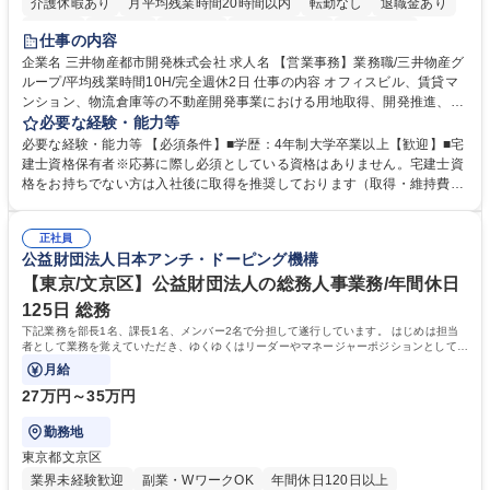
介護休暇あり
月平均残業時間20時間以内
転勤なし
退職金あり
在宅OK
賞与あり
育休あり
完全週休2日制
交通費支給
仕事の内容
駅近5分以内
土日祝休み
寮・社宅あり
企業名 三井物産都市開発株式会社 求人名 【営業事務】業務職/三井物産グ
ループ/平均残業時間10H/完全週休2日 仕事の内容 オフィスビル、賃貸マ
ンション、物流倉庫等の不動産開発事業における用地取得、開発推進、賃
貸運営、売却、仲介・活用提案等を行う営業部門において事務業務を担当
必要な経験・能力等
いただきます。 【詳細】・契約書管理、契約書製本、捺印対応、ファイリ
必要な経験・能力等 【必須条件】■学歴：4年制大学卒業以上【歓迎】■宅
ング、登記簿取得、調書取得・支払業務（各種費用支払、支払管理、請
建士資格保有者※応募に際し必須としている資格はありません。宅建士資
求・支払データ登録、取引先マスター申請対応）・予算作成及び予実管
格をお持ちでない方は入社後に取得を推奨しております（取得・維持費用
理・各種稟議書、報告書作成業務・各種台帳管理、交際費・会議費支払報
の一部補助あり） 【求める人物像】 ・向学心豊かで、主体的に行動でき
告書作成及び月次管理・部内総務庶務全般 など※※配属先によっては上記
る方。 ・社内外の多様な関係者と協調して業務を進められるコミュニケー
の他に担当頂く業務が発生する場合があります。 募集職種 【営業事務】
正社員
ション力がある方。 ・チャレンジを厭わず、粘り強く業務に取り組める
公益財団法人日本アンチ・ドーピング機構
業務職/三井物産グループ/平均残業時間10H/完全週休2日
方。多様な関係者と謙虚に信頼関係を構築でき、期限を意識したスケジュ
ール管理が出来る方。※将来的に他部署（営業部門、コーポレート部門）
【東京/文京区】公益財団法人の総務人事業務/年間休日
へのジョブローテーションの可能性があります。 学歴・資格 学歴：大学
125日 総務
院 大学 語学力： 資格：宅地建物取引士
下記業務を部長1名、課長1名、メンバー2名で分担して遂行しています。 はじめは担当
者として業務を覚えていただき、ゆくゆくはリーダーやマネージャーポジションとして活
躍いただくことを期待しています。
月給
27万円～35万円
勤務地
東京都文京区
業界未経験歓迎
副業・WワークOK
年間休日120日以上