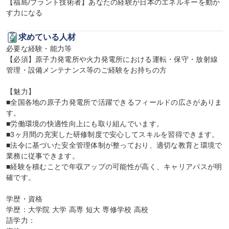
【福島/プラント技術者】あなたの経験が日本のエネルギーを動か
す力になる
求めている人材
必要な経験・能力等

【必須】原子力発電所や火力発電所における運転・保守・放射線
管理・設備メンテナンス等のご経験をお持ちの方

【魅力】

■全国各地の原子力発電所で活躍できるフィールドの広さがありま
す。

■労働環境の快適性向上にも取り組んでいます。

■3ヶ月間の充実した研修制度で安心してスキルを習得できます。

■法令に基づいた安全管理体制が整っており、適切な教育と環境で
業務に従事できます。

■経験を積むことで年収アップの可能性が高く、キャリアパスが明
確です。

学歴・資格

学歴：大学院 大学 高専 短大 専修学校 高校

語学力：
