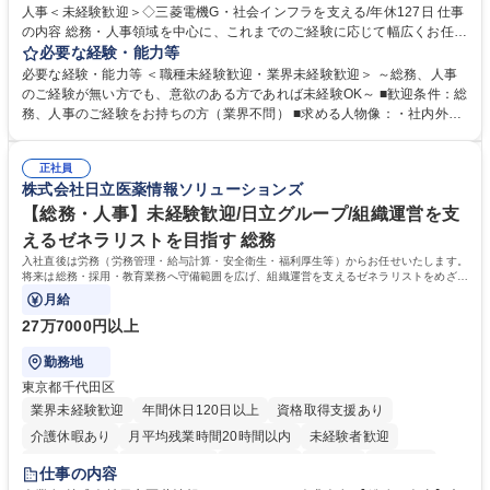
人事＜未経験歓迎＞◇三菱電機G・社会インフラを支える/年休127日 仕事
の内容 総務・人事領域を中心に、これまでのご経験に応じて幅広くお任せ
します。 ＜具体的には＞ ・総務/人事労務（給与・社保・勤怠管理など）
必要な経験・能力等
・採用・教育研修 ・福利厚生運用 など ※基本的には事務所勤務ですが、
必要な経験・能力等 ＜職種未経験歓迎・業界未経験歓迎＞ ～総務、人事
採用や教育等の業務内容により、関西圏以外への日帰り・宿泊を伴う国内
のご経験が無い方でも、意欲のある方であれば未経験OK～ ■歓迎条件：総
出張もございます。 ※担当業務を持ちつつ、お互いに助け合いながら、総
務、人事のご経験をお持ちの方（業界不問） ■求める人物像：・社内外の
務部という組織として協力しながら進める体制です。 募集職種 【大阪】
関係各部門との調整を率先して行い、業務を円滑に遂行できる協調性やコ
総務人事＜未経験歓迎＞◇三菱電機G・社会インフラを支える/年休127日
ミュニケーション能力を持っている方 ・人事総務領域に興味がありゼネラ
正社員
リスト志向をお持ちの方 学歴・資格 学歴：大学院 大学 語学力： 資格：
株式会社日立医薬情報ソリューションズ
【総務・人事】未経験歓迎/日立グループ/組織運営を支
えるゼネラリストを目指す 総務
入社直後は労務（労務管理・給与計算・安全衛生・福利厚生等）からお任せいたします。
将来は総務・採用・教育業務へ守備範囲を広げ、組織運営を支えるゼネラリストをめざせ
ます。
月給
27万7000円以上
勤務地
東京都千代田区
業界未経験歓迎
年間休日120日以上
資格取得支援あり
介護休暇あり
月平均残業時間20時間以内
未経験者歓迎
住宅手当あり
時短勤務あり
退職金あり
在宅OK
賞与あり
仕事の内容
育休あり
完全週休2日制
交通費支給
土日祝休み
寮・社宅あり