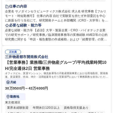
仕事の内容
企業名 サノダインセラピューティクス株式会社 求人名 研究事務【フルリ
モート・時短勤務可】 仕事の内容 自社で実験室を持たず外部委託を中心
に創薬を行う当社にて、研究開発チームと外部機関（CRO・大学等）をつ
なぐハブとして、契約・発注・予算管理などの研究事務全般をお任せしま
必要な経験・能力等
す。 ■見積取得、発注、検収、請求処理等の事務手続き ■委託先との定例
必要な経験・能力等 【必須】大学・製薬企業・CRO・バイオテック企業
会議の調整・アジェンダ準備・議事録作成 ■研究報告書、試験関連資料、
での研究サポート／研究事務／臨床開発事務等の実務経験 AMED等の公的
SOP等の整備・版管理・保管 ■研究開発の進捗・タイムライン・予算執行
研究費に関する「申請・報告書類の作成補助」および「経費管理」の実務
管理サポート ■AMED等公的研究費の申請・報告書類作成補助および経費
経験 【尚可】 ■URA経験または産学連携・研究費管理の経験 ■AMED等の
管理 ■社内外関係者との連絡調整・その他研究開発に関わる総務・庶務 募
公的研究費の申請・執行管理経験 ■英語での文書読解・メール対応力 【働
集職種 研究事務【フルリモート・時短勤務可】
正社員
き方について】フルリモートやハイブリッド勤務、時短勤務など個々のラ
三井物産都市開発株式会社
イフスタイルに応じた柔軟な働き方が可能です。育児や介護との両立も応
【営業事務】業務職/三井物産グループ/平均残業時間10
援します。 学歴・資格 学歴：大学院 大学 語学力： 資格：
H/完全週休2日 営業事務
オフィスビル、賃貸マンション、物流倉庫等の不動産開発事業における用地取得、開発推
進、賃貸運営、売却、仲介・活用提案等を行う営業部門において事務業務を担当いただき
ます。
月給
30万9500円～43万4000円
勤務地
東京都港区
業界未経験歓迎
年間休日120日以上
資格取得支援あり