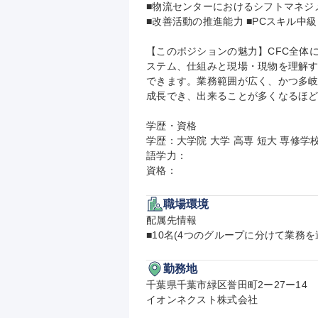
■物流センターにおけるシフトマネジメ
■改善活動の推進能力 ■PCスキル中
【このポジションの魅力】CFC全体
ステム、仕組みと現場・現物を理解
できます。業務範囲が広く、かつ多
成長でき、出来ることが多くなるほど
学歴・資格

学歴：大学院 大学 高専 短大 専修学校
語学力：

資格：
職場環境
配属先情報

■10名(4つのグループに分けて業務を
勤務地
千葉県千葉市緑区誉田町2ー27ー14

イオンネクスト株式会社
