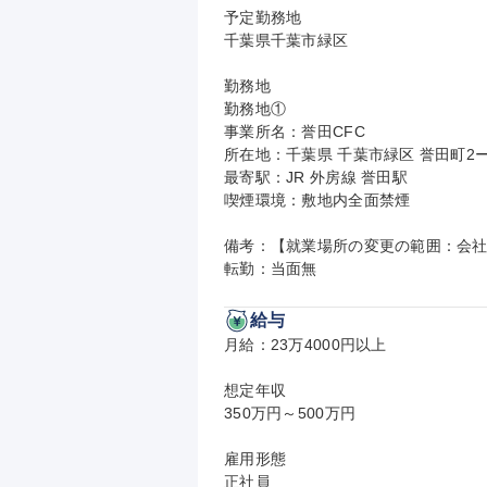
予定勤務地

千葉県千葉市緑区

勤務地

勤務地①

事業所名：誉田CFC

所在地：千葉県 千葉市緑区 誉田町2ー2
最寄駅：JR 外房線 誉田駅

喫煙環境：敷地内全面禁煙

備考：【就業場所の変更の範囲：会社
転勤：当面無
給与
月給：23万4000円以上

想定年収

350万円～500万円

雇用形態

正社員
