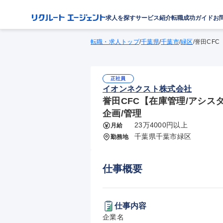
求人を探す
サービス紹介
転職成功ガイド
お
転職・求人トップ
/
千葉県
/
千葉市
/
緑区
/
誉田CFC
正社員
イオンネクスト株式会社
誉田CFC【在庫管理/アシス
企画/管理
23万4000円以上
月給
千葉県千葉市緑区
勤務地
仕事概要
仕事内容
企業名
