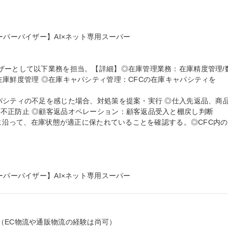
ーパーバイザー】AI×ネット専用スーパー

ザーとして以下業務を担当。【詳細】◎在庫管理業務：在庫精度管理/
庫鮮度管理 ◎在庫キャパシティ管理：CFCの在庫キャパシティを

パシティの不足を感じた場合、対処策を提案・実行 ◎仕入先返品、商
不正防止 ◎顧客返品オペレーション：顧客返品受入と棚戻し判断

目に沿って、在庫状態が適正に保たれていることを確認する。◎CFC内の
ーパーバイザー】AI×ネット専用スーパー
EC物流や通販物流の経験は尚可）
