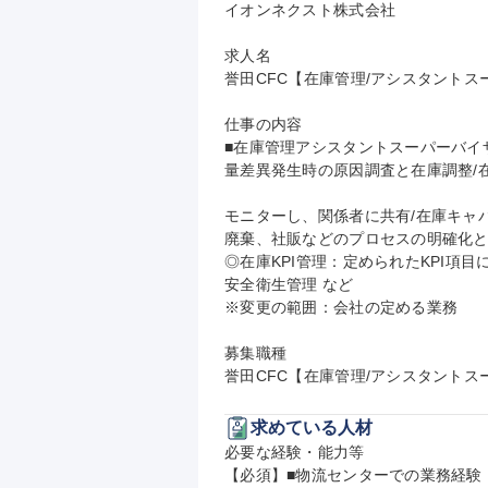
イオンネクスト株式会社

求人名

誉田CFC【在庫管理/アシスタントス
仕事の内容

■在庫管理アシスタントスーパーバイ
量差異発生時の原因調査と在庫調整/在
モニターし、関係者に共有/在庫キャ
廃棄、社販などのプロセスの明確化と
◎在庫KPI管理：定められたKPI項
安全衛生管理 など

※変更の範囲：会社の定める業務

募集職種

誉田CFC【在庫管理/アシスタントス
求めている人材
必要な経験・能力等

【必須】■物流センターでの業務経験（