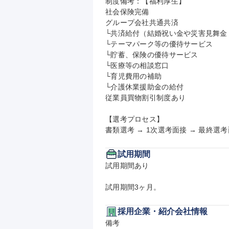
制度備考：【福利厚生】

社会保険完備

グループ会社共通共済

└共済給付（結婚祝い金や災害見舞金 
└テーマパーク等の優待サービス

└貯蓄、保険の優待サービス

└医療等の相談窓口

└育児費用の補助

└介護休業援助金の給付

従業員買物割引制度あり

【選考プロセス】

書類選考 → 1次選考面接 → 最終選
試用期間
試用期間あり

試用期間3ヶ月。
採用企業・紹介会社情報
備考
