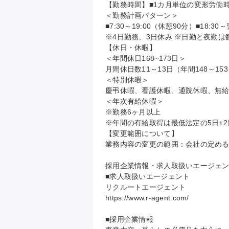
【勤務時間】■1カ月単位の変形労働時間
＜勤務計画パターン＞

■7:30～19:00（休憩90分）■18:30
※4日勤務、3日休み ※日勤と夜勤は
【休日・休暇】

＜年間休日168~173日＞

月間休日数11～13日（年間148～15
＜特別休暇＞

慶弔休暇、看護休暇、通院休暇、無給休
＜年次有給休暇＞

※勤務6ヶ月以上

※年間の有給取得は最低法定の5日+2
【変更範囲について】

業務内容の変更の範囲：会社の定める
採用企業情報・求人取扱いエージェン
■求人取扱いエージェント

リクルートエージェント

https://www.r-agent.com/

■採用企業情報
