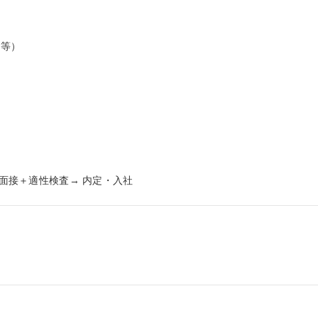
等）

考面接＋適性検査→ 内定・入社