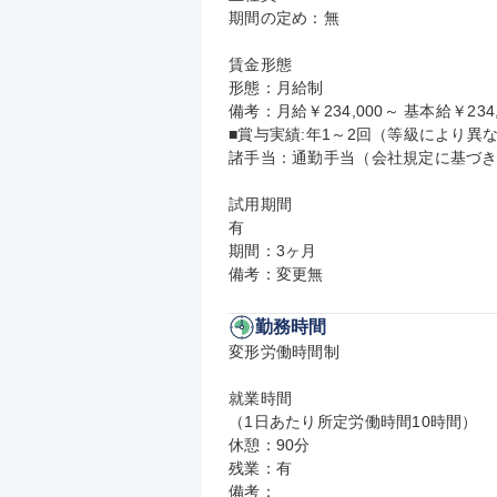
期間の定め：無

賃金形態

形態：月給制

備考：月給￥234,000～ 基本給￥234,
■賞与実績:年1～2回（等級により異な
諸手当：通勤手当（会社規定に基づき
試用期間

有

期間：3ヶ月

備考：変更無
勤務時間
変形労働時間制

就業時間

（1日あたり所定労働時間10時間）

休憩：90分

残業：有

備考：