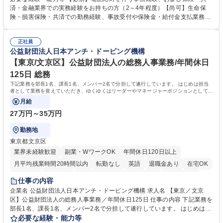
内容確認、および共済金支払に関する審査・事務処理業務全般を担当 ■専
済・金融業界での実務経験をお持ちの方（2～4年程度）【尚可】生命保
用システムへのデータ入力、各種必要書類の作成・発送作業 ■加入者様や
険・損害保険・共済での勤務経験、事故受付や保険金・給付金支払業務経
医療機関等からの各種問い合わせに対する丁寧かつ迅速な電話応対 ■現場
験がある方 【求める人物像】■相手の立場に立った丁寧な対応ができる方
調査の対応および業務プロセスの改善活動 【業務内容の変更範囲】当社の
■チームワークを大切にし、素直に学べる方★外勤の保険営業から内勤事
指定する業務 募集職種 横浜市【共済金支払事務】金融保険業界経験歓迎/
正社員
務へのキャリアチェンジ希望者も大歓迎です！ 学歴・資格 学歴：大学院
公益財団法人日本アンチ・ドーピング機構
各種手当充実/転勤無
大学 高専 短大 専修学校 高校 語学力： 資格：
【東京/文京区】公益財団法人の総務人事業務/年間休日
125日 総務
下記業務を部長1名、課長1名、メンバー2名で分担して遂行しています。 はじめは担当
者として業務を覚えていただき、ゆくゆくはリーダーやマネージャーポジションとして活
躍いただくことを期待しています。
月給
27万円～35万円
勤務地
東京都文京区
業界未経験歓迎
副業・WワークOK
年間休日120日以上
月平均残業時間20時間以内
転勤なし
英語
退職金あり
在宅OK
賞与あり
育休あり
完全週休2日制
交通費支給
土日祝休み
仕事の内容
食事補助あり
企業名 公益財団法人日本アンチ・ドーピング機構 求人名 【東京／文京
区】公益財団法人の総務人事業務／年間休日125日 仕事の内容 下記業務を
部長1名、課長1名、メンバー2名で分担して遂行しています。 はじめは担
当者として業務を覚えていただき、ゆくゆくはリーダーやマネージャーポ
必要な経験・能力等