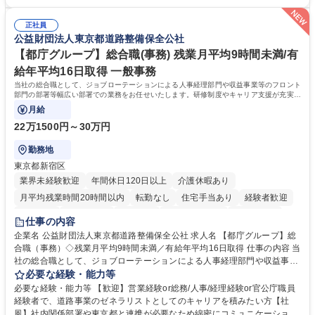
「チームで成果を出す文化」があり、良いやり方を積極的に共有しながら
【当社の事務職について】単なる事務ではなく主体性を発揮したサポート
常に改善を目指す風土のため、安心して業務に取り組んでいただけます。
により、キーエンスの付加価値向上に貢献します。ベースの定型業務に加
募集職種 【大阪・京都・滋賀】営業事務 ※未経験可
正社員
えて、お客様や社員の状況に合わせ、能動的なサポート、改善の動きも期
公益財団法人東京都道路整備保全公社
待され。組織を支えるスペシャリストとして、チームに貢献し、結果的に
社員から頼られる存在になることができます。平均19:30の退勤以降の業
【都庁グループ】総合職(事務) 残業月平均9時間未満/有
務の持ち帰りも禁止されており、メリハリのある働き方となります。 学
給年平均16日取得 一般事務
歴・資格 学歴：大学院 大学 高専 短大 語学力： 資格：
当社の総合職として、ジョブローテーションによる人事経理部門や収益事業等のフロント
部門の部署等幅広い部署での業務をお任せいたします。研修制度やキャリア支援が充実し
ております！ ※下記業務詳細
月給
22万1500円～30万円
勤務地
東京都新宿区
業界未経験歓迎
年間休日120日以上
介護休暇あり
月平均残業時間20時間以内
転勤なし
住宅手当あり
経験者歓迎
研修あり
退職金あり
賞与あり
完全週休2日制
交通費支給
仕事の内容
駅近5分以内
資格取得手当あり
食事補助あり
企業名 公益財団法人東京都道路整備保全公社 求人名 【都庁グループ】総
合職（事務）◇残業月平均9時間未満／有給年平均16日取得 仕事の内容 当
社の総合職として、ジョブローテーションによる人事経理部門や収益事業
等のフロント部門の部署等幅広い部署での業務をお任せいたします。研修
必要な経験・能力等
制度やキャリア支援が充実しております！ ※下記業務詳細 【業務詳細】■
必要な経験・能力等 【歓迎】営業経験or総務/人事/経理経験or官公庁職員
管理部門：広報、人事、経理など当公社の運営に係る管理業務 ■収益部
経験者で、道路事業のゼネラリストとしてのキャリアを積みたい方【社
門：駐車場の新規開拓、管理運営、新宿駅西口広場の「イベントコーナ
風】社内関係部署や東京都と連携が必要なため綿密にコミュニケーション