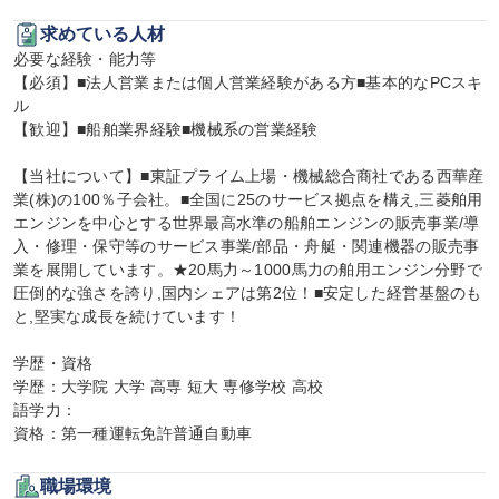
求めている人材
必要な経験・能力等

【必須】■法人営業または個人営業経験がある方■基本的なPCスキ
ル

【歓迎】■船舶業界経験■機械系の営業経験

【当社について】■東証プライム上場・機械総合商社である西華産
業(株)の100％子会社。■全国に25のサービス拠点を構え,三菱舶用
エンジンを中心とする世界最高水準の船舶エンジンの販売事業/導
入・修理・保守等のサービス事業/部品・舟艇・関連機器の販売事
業を展開しています。★20馬力～1000馬力の舶用エンジン分野で
圧倒的な強さを誇り,国内シェアは第2位！■安定した経営基盤のも
と,堅実な成長を続けています！

学歴・資格

学歴：大学院 大学 高専 短大 専修学校 高校

語学力：

資格：第一種運転免許普通自動車
職場環境