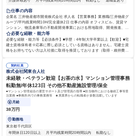
介護休暇あり
月平均残業時間20時間以内
転勤なし
退職金あり
在宅OK
賞与あり
育休あり
完全週休2日制
交通費支給
仕事の内容
駅近5分以内
土日祝休み
寮・社宅あり
企業名 三井物産都市開発株式会社 求人名 【営業事務】業務職/三井物産グ
ループ/平均残業時間10H/完全週休2日 仕事の内容 オフィスビル、賃貸マ
ンション、物流倉庫等の不動産開発事業における用地取得、開発推進、賃
貸運営、売却、仲介・活用提案等を行う営業部門において事務業務を担当
必要な経験・能力等
いただきます。 【詳細】・契約書管理、契約書製本、捺印対応、ファイリ
必要な経験・能力等 【必須条件】■学歴：4年制大学卒業以上【歓迎】■宅
ング、登記簿取得、調書取得・支払業務（各種費用支払、支払管理、請
建士資格保有者※応募に際し必須としている資格はありません。宅建士資
求・支払データ登録、取引先マスター申請対応）・予算作成及び予実管
格をお持ちでない方は入社後に取得を推奨しております（取得・維持費用
理・各種稟議書、報告書作成業務・各種台帳管理、交際費・会議費支払報
の一部補助あり） 【求める人物像】 ・向学心豊かで、主体的に行動でき
告書作成及び月次管理・部内総務庶務全般 など※※配属先によっては上記
る方。 ・社内外の多様な関係者と協調して業務を進められるコミュニケー
の他に担当頂く業務が発生する場合があります。 募集職種 【営業事務】
契約社員
ション力がある方。 ・チャレンジを厭わず、粘り強く業務に取り組める
株式会社関東合人社
業務職/三井物産グループ/平均残業時間10H/完全週休2日
方。多様な関係者と謙虚に信頼関係を構築でき、期限を意識したスケジュ
ール管理が出来る方。※将来的に他部署（営業部門、コーポレート部門）
未経験・ベテラン歓迎【お茶の水】マンション管理事務
へのジョブローテーションの可能性があります。 学歴・資格 学歴：大学
転勤無/年休123日 その他不動産施設管理/保全
院 大学 語学力： 資格：宅地建物取引士
■マンション管理組合の運営サポート及び管理員の指導 ■担当物件における修繕工事等受
注業務 ■事務所内での事務業務等 ★異業界からの転職者が多数活躍しています
月給
38万円
勤務地
東京都千代田区
年間休日120日以上
月平均残業時間20時間以内
転勤なし