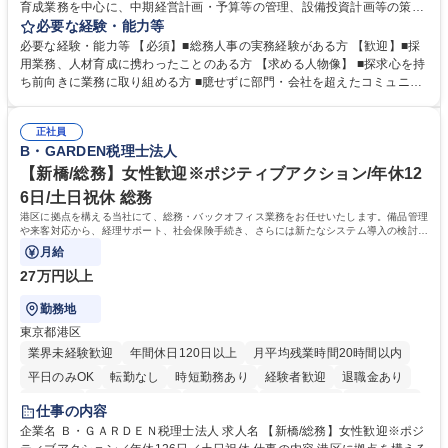
育成業務を中心に、中期経営計画・予算等の管理、設備投資計画等の策
定、さらに社内の重要会議の運営等、経営の根幹となる幅広い総務人事業
必要な経験・能力等
務全般を担当していただきます。 【主な業務内容】 ■採用関係業務および
必要な経験・能力等 【必須】■総務人事の実務経験がある方 【歓迎】■採
人材育成(社員研修)業務の推進 ■中期経営計画および予算等の管理 ■設備
用業務、人材育成に携わったことのある方 【求める人物像】 ■探求心を持
投資計画等の策定 ■社内の重要会議の運営 ■その他総務人事業務全般 【入
ち前向きに業務に取り組める方 ■臆せずに部門・会社を超えたコミュニケ
社後】入社後は採用や育成をメインに担当し将来的には経営根幹に関わる
ーションの取れる方 ■自分で考えて行動のできる方 ■第二の創業期を迎え
総務人事業務全般へ幅広く従事していただきます。 募集職種 【豊中市/総
る当社で組織の次代を担うネクスト人材として長期的に成長したい方 ■周
務人事】経験者歓迎！/阪急阪神HDグループ/年休124日
正社員
囲のメンバーと協調しつつ主体性を持って能動的に業務を推進できる方 学
B・GARDEN税理士法人
歴・資格 学歴：大学院 大学 高専 短大 専修学校 高校 語学力： 資格：
【新橋/総務】女性歓迎※ポジティブアクション/年休12
6日/土日祝休 総務
港区に拠点を構える当社にて、総務・バックオフィス業務をお任せいたします。備品管理
や来客対応から、経理サポート、社会保険手続き、さらには新たなシステム導入の検討ま
で、幅広く組織を支える役割です。
月給
27万円以上
勤務地
東京都港区
業界未経験歓迎
年間休日120日以上
月平均残業時間20時間以内
平日のみOK
転勤なし
時短勤務あり
経験者歓迎
退職金あり
賞与あり
完全週休2日制
交通費支給
駅近5分以内
土日祝休み
仕事の内容
服装自由
企業名 Ｂ・ＧＡＲＤＥＮ税理士法人 求人名 【新橋/総務】女性歓迎※ポジ