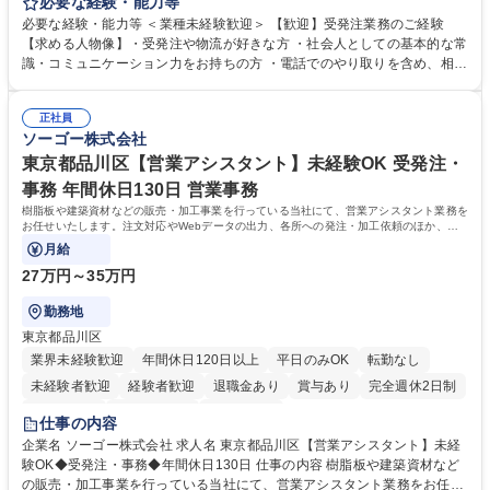
として営業サポートや書類作成、データ入力、電話対応などの業務をお任
必要な経験・能力等
せします。 ・受注／出荷指示／売上管理／仕入管理／在庫管理／お客様や
必要な経験・能力等 ＜業種未経験歓迎＞ 【歓迎】受発注業務のご経験
倉庫と電話確認など、販売に関わる事務、営業サポートをお願いします。
【求める人物像】・受発注や物流が好きな方 ・社会人としての基本的な常
・入社後は商品について覚えることから始め、先輩社員OJTと共に業務を
識・コミュニケーション力をお持ちの方 ・電話でのやり取りを含め、相手
進めて頂きます。未経験から始めた方も多数活躍中です。 [業務内容の変
の要件を正しく理解し対応できる方 ・数量・在庫・出荷数などの数値を正
更の範囲:会社の定める業務] 募集職種 受発注事務◆年休125日・年収400
確に扱う業務に抵抗がない方 ・PCを業務で日常的に使用しており、四則
万～・残業10H◆食品原料・健康食品の商社
正社員
演算ができる方 ・業務ルールや指示を理解し、行動できる方 学歴・資格
ソーゴー株式会社
学歴：大学院 大学 短大 語学力： 資格：
東京都品川区【営業アシスタント】未経験OK 受発注・
事務 年間休日130日 営業事務
樹脂板や建築資材などの販売・加工事業を行っている当社にて、営業アシスタント業務を
お任せいたします。注文対応やWebデータの出力、各所への発注・加工依頼のほか、電
話・メール対応等の事務業務を担当します。
月給
27万円～35万円
勤務地
東京都品川区
業界未経験歓迎
年間休日120日以上
平日のみOK
転勤なし
未経験者歓迎
経験者歓迎
退職金あり
賞与あり
完全週休2日制
交通費支給
駅近5分以内
土日祝休み
仕事の内容
企業名 ソーゴー株式会社 求人名 東京都品川区【営業アシスタント】未経
験OK◆受発注・事務◆年間休日130日 仕事の内容 樹脂板や建築資材など
の販売・加工事業を行っている当社にて、営業アシスタント業務をお任せ