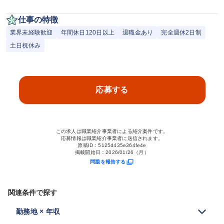
仕事の特徴
業界未経験歓迎
年間休日120日以上
退職金あり
完全週休2日制
土日祝休み
応募する
この求人は職業紹介事業者による紹介案件です。
応募情報は職業紹介事業者に送信されます。
原稿ID：
5125d435e364fe4e
掲載開始日：
2026/01/26（月）
問題を報告する
関連条件で探す
勤務地 × 年収