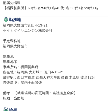
配属先情報

【福岡営業所】60代2名/50代1名/40代1名/30代1名/20代1名
勤務地
福岡県大野城市瓦田4-13-21

セイカダイヤエンジン株式会社

予定勤務地

福岡県大野城市

勤務地

勤務地①

事業所名：福岡営業所

所在地：福岡県 大野城市 瓦田4-13-21

最寄駅：西日本鉄道 西鉄天神大牟田線 白木原駅 徒歩12分

喫煙環境：屋内全面禁煙

備考：【就業場所の変更範囲：当社拠点全般】

転勤：当面無
給与