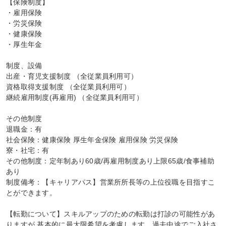
【保険制度】

・雇用保険

・労災保険

・健康保険

・厚生年金

制度、設備

出産・育児支援制度 （全従業員利用可）

資格取得支援制度 （全従業員利用可）

継続雇用制度(再雇用) （全従業員利用可）

その他制度

退職金：有

社会保険：健康保険 厚生年金保険 雇用保険 労災保険

寮・社宅：有

その他制度：定年制あり60歳/再雇用制度あり上限65歳/食事補助
あり

制度備考：【キャリアパス】営業所所長等の上位役職を目指すこ
とができます。

【転勤について】スキルアップのための転勤は打診の可能性があ
りますが,基本的に最大限希望を考慮します。過去中途でご入社さ