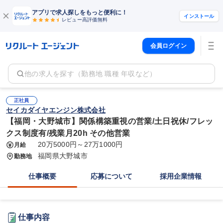
アプリで求人探しをもっと便利に！
インストール
レビュー高評価
無料
会員ログイン
他の求人を探す（勤務地 職種 年収など）
正社員
セイカダイヤエンジン株式会社
【福岡・大野城市】関係構築重視の営業/土日祝休/フレッ
クス制度有/残業月20h その他営業
20万5000円～27万1000円
月給
福岡県大野城市
勤務地
仕事概要
応募について
採用企業情報
仕事内容