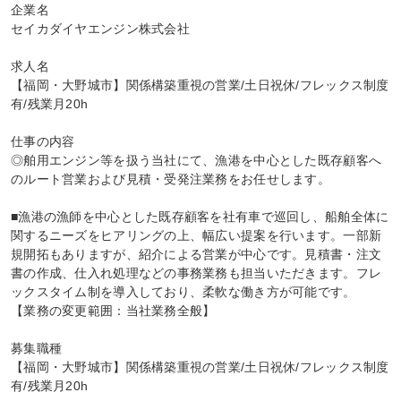
企業名

セイカダイヤエンジン株式会社

求人名

【福岡・大野城市】関係構築重視の営業/土日祝休/フレックス制度
有/残業月20h

仕事の内容

◎舶用エンジン等を扱う当社にて、漁港を中心とした既存顧客へ
のルート営業および見積・受発注業務をお任せします。

■漁港の漁師を中心とした既存顧客を社有車で巡回し、船舶全体に
関するニーズをヒアリングの上、幅広い提案を行います。一部新
規開拓もありますが、紹介による営業が中心です。見積書・注文
書の作成、仕入れ処理などの事務業務も担当いただきます。フレ
ックスタイム制を導入しており、柔軟な働き方が可能です。

【業務の変更範囲：当社業務全般】

募集職種

【福岡・大野城市】関係構築重視の営業/土日祝休/フレックス制度
有/残業月20h