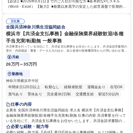
で、事務未経験の方でも安心して臨むことができます。 【業務詳細】■電
【必須】■2026年9月1日までのご入社が可能な方 ■基本的なPCスキル
話・来客対応 ■物件の鍵や社内の備品管理 ■データ入力や書類作成 ■契約
（Word・Excel） 【魅力】 ■創業以来黒字の安定した経営基盤で長期的に
書などのファイリング ■郵送物の仕訳・発送 など 募集職種 ◆急募｜9月1
安心して働ける環境 ■残業ほぼなしで働きやすさ抜群、プライベートとの
日入社◆【渋谷/一般事務】未経験歓迎/年休124日/残業ほぼ無
両立が可能 ■有給取得を積極的に推奨、年間10日程度の取得実績 ■1ヶ月
正社員
のOJTで業務を習得可能、未経験でもしっかりサポート 学歴・資格 学
全国共済神奈川県生活協同組合
歴：大学院 大学 高専 短大 語学力： 資格：
横浜市【共済金支払事務】金融保険業界経験歓迎/各種
手当充実/転勤無 一般事務
共済事業を行っている当社にて、共済金支払事務をお任せいたします。共済金請求書類の
受付・内容確認・審査・データ入力のほか、加入者様や医療機関等からの問い合わせ電話
対応や書類発送等を担当します。
月給
26万円～35万円
勤務地
神奈川県横浜市中区
年間休日120日以上
転勤なし
経験者歓迎
退職金あり
在宅OK
賞与あり
育休あり
完全週休2日制
交通費支給
駅近5分以内
土日祝休み
仕事の内容
企業名 全国共済神奈川県生活協同組合 求人名 横浜市【共済金支払事務】
金融保険業界経験歓迎/各種手当充実/転勤無 仕事の内容 共済事業を行って
いる当社にて、共済金支払事務をお任せいたします。共済金請求書類の受
付・内容確認・審査・データ入力のほか、加入者様や医療機関等からの問
必要な経験・能力等
い合わせ電話対応や書類発送等を担当します。 ■共済金請求書類の受付、
必要な経験・能力等 【必須】電話応対を伴う事務経験、および保険・共