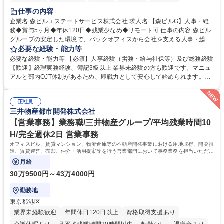
経験者歓迎
退職金あり
在宅OK
賞与あり
育休あり
仕事の内容
完全週休2日制
交通費支給
長期歓迎
駅近5分以内
土日祝休み
企業名 森ビルエステートサービス株式会社 求人名 【森ビルG】人事・総
務◆賞与5ヶ月◆年休120日◆残業少なめ◆リモート可 仕事の内容 森ビル
グループの安定した環境で、バックオフィスから会社を支える人事・総務
をお任せします。 労務と総務の業務をバランスよく担当し、ゆくゆくは制
必要な経験・能力等
度改定などのコア業務にも挑戦できる、やりがいある環境です。 ■勤怠管
必要な経験・能力等 【必須】人事経験（労務・給与社保等）及び総務経験
理、給与計算、社会保険手続き、年末調整等の労務管理全般 ■入退社手続
【歓迎】経理実務経験、簿記3級以上 業界未経験の方も歓迎です。マニュ
き、社内規定の改定や人事制度改定などのコア業務 ■社内イベントの企画
アルと部内OJT体制があるため、即戦力として安心して始められます。
運営やその他総務業務全般 ※労務と総務を1：1の割合でお任せ。 入社後
【魅力・やりがい】森ビルGの安定基盤で労務から総務まで幅広く携われ
は部内のOJTを中心に、あなたの経験に合わせて不足している部分はいつ
ます。定型業務に留まらず、社内規定や人事制度の改定など会社のコア業
でも質問・相談できる環境が整っているため、安心して成長できます。 募
正社員
務に挑戦できるため、自身の成長と組織への貢献度をダイレクトに実感で
三井物産都市開発株式会社
集職種 【森ビルG】人事・総務◆賞与5ヶ月◆年休120日◆残業少なめ◆
きます。 残業少なめ、週1日リモート可など、ワークライフバランスを保
リモート可
ち長期活躍できる環境です。 「これまでの幅広い経験を活かし、長期的な
【営業事務】業務職/三井物産グループ/平均残業時間10
キャリアを築きたい」という前向きな意欲と挑戦を全力で応援します。 学
H/完全週休2日 営業事務
歴・資格 学歴：大学院 大学 高専 短大 専修学校 高校 語学力： 資格：日商
オフィスビル、賃貸マンション、物流倉庫等の不動産開発事業における用地取得、開発推
簿記検定1級 日商簿記検定2級 日商簿記検定3級
進、賃貸運営、売却、仲介・活用提案等を行う営業部門において事務業務を担当いただき
ます。
月給
30万9500円～43万4000円
勤務地
東京都港区
業界未経験歓迎
年間休日120日以上
資格取得支援あり