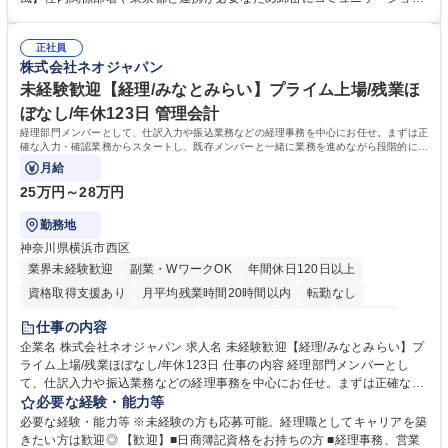
ー」などの管理運営 ■道路部門：整備の急がれる骨格幹線道路や木造住宅
を図っています。 【業務の魅力】■幅広く携われる：総合職（事務）で
密集地域の特定整備路線の用地取得、道路に関する普及啓発事業、都内の
は、駐車場の管理運営や道路用地の取得、公益財団法人の中枢を担う管理
道路施設や道路工事現場の見学ツアー事業 ※入社後は上記いずれかの部門
正社員
部門など多岐に渡る業務を経験できます。 ■様々なプロジェクト：駐車場
株式会社ネオジャパン
へ配属。※業務内容変更の範囲：会社の定める業務 募集職種 【都庁グル
事業の他、新宿駅西口広場内に設置された照明を兼ねた広告「ブライトサ
ープ】総合職（事務）◇残業月平均9時間未満／有給年平均16日取得
イン」の管理運営を行うなど、事業収益を生み出す活動を積極的に行って
未経験歓迎【経理/みなとみらい】プライム上場/残業ほ
います。 学歴・資格 学歴：大学院 大学 高専 短大 専修学校 高校 語学力：
ぼなし/年休123日 管理会計
資格：
経理部門メンバーとして、仕訳入力や振込業務などの経理事務を中心にお任せ。まずは正
確な入力・確認業務からスタートし、既存メンバーと一緒に業務を進めながら段階的に経
理知識を身につけていただきます。
月給
25万円～28万円
勤務地
神奈川県横浜市西区
業界未経験歓迎
副業・WワークOK
年間休日120日以上
資格取得支援あり
月平均残業時間20時間以内
転勤なし
未経験者歓迎
時短勤務あり
退職金あり
在宅OK
賞与あり
仕事の内容
完全週休2日制
交通費支給
駅近5分以内
土日祝休み
服装自由
企業名 株式会社ネオジャパン 求人名 未経験歓迎【経理/みなとみらい】プ
ライム上場/残業ほぼなし/年休123日 仕事の内容 経理部門メンバーとし
寮・社宅あり
て、仕訳入力や振込業務などの経理事務を中心にお任せ。まずは正確な入
力・確認業務からスタートし、既存メンバーと一緒に業務を進めながら段
必要な経験・能力等
階的に経理知識を身につけていただきます。 【具体的には】 ■社内稟議に
必要な経験・能力等 ※未経験の方も応募可能。経理職としてキャリアを築
基づく仕訳入力 ■月末の振込業務 ■明細作成 ■伝票処理、記帳業務 ■既存
きたい方は歓迎◎ 【歓迎】■日商簿記資格をお持ちの方 ■経理事務、営業