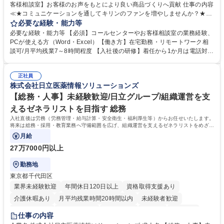
客様相談室】お客様のお声をもとにより良い商品づくりへ貢献 仕事の内容
≪★コミュニケーションを通してキリンのファンを増やしませんか？★≫
お客様のお声をより良い商品づくりに活かしていく上で、窓口となるお客
必要な経験・能力等
様相談室でのお仕事です。 日々お客様からいただくキリングループへのご
必要な経験・能力等 【必須】コールセンターやお客様相談室の業務経験、
意見を、企業活動に活かしています。お客様からの声に迅速かつ誠意をも
PCが使える方（Word・Excel）【働き方】在宅勤務・リモートワーク相
って対応、情報提供するとともにグループ内活動に反映しています。 【具
談可/月平均残業7～8時間程度 【入社後の研修】着任から1か月は電話対応
体的には】電話応対、メール、お手紙対応、ご指摘品調査報告書作成、有
のOJTを中心に実施し、電話対応に慣れた段階でメール・手紙のOJTを実
人チャットボット対応など。 【1日の対応件数】■電話：月間一人当たり
施する予定です。独り立ち以降もしっかりフォローする体制を整えていま
平均100件前後■メール・手紙：同上40件前後 募集職種 中野本社【お客様
正社員
すのでご安心ください。 【当社について】キリングループの広報機能を担
株式会社日立医薬情報ソリューションズ
相談室】お客様のお声をもとにより良い商品づくりへ貢献
う会社として、お客様との出会いを大切にし、磨き上げたホスピタリティ
を込めてコミュニケーションをとりながら広報関連業務を行っておりま
【総務・人事】未経験歓迎/日立グループ/組織運営を支
す。 学歴・資格 学歴：大学院 大学 高専 短大 専修学校 高校 語学力： 資
えるゼネラリストを目指す 総務
格：
入社直後は労務（労務管理・給与計算・安全衛生・福利厚生等）からお任せいたします。
将来は総務・採用・教育業務へ守備範囲を広げ、組織運営を支えるゼネラリストをめざせ
ます。
月給
27万7000円以上
勤務地
東京都千代田区
業界未経験歓迎
年間休日120日以上
資格取得支援あり
介護休暇あり
月平均残業時間20時間以内
未経験者歓迎
住宅手当あり
時短勤務あり
退職金あり
在宅OK
賞与あり
仕事の内容
育休あり
完全週休2日制
交通費支給
土日祝休み
寮・社宅あり