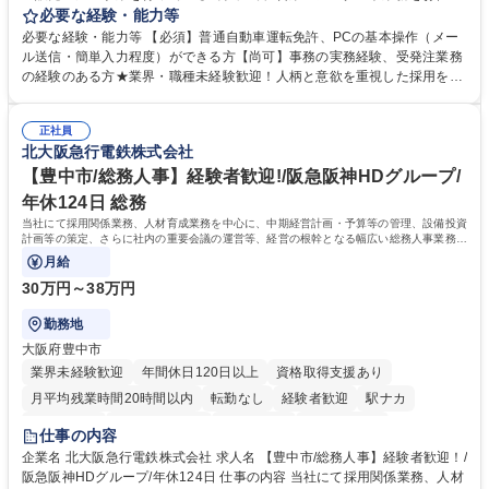
いたします。注文対応やWebデータの出力、各所への発注・加工依頼のほ
必要な経験・能力等
か、電話・メール対応等の事務業務を担当します。 ■受注・発注業務：FA
必要な経験・能力等 【必須】普通自動車運転免許、PCの基本操作（メー
Xによる注文対応、Web発注データのプリントアウト、各仕入先・協力会
ル送信・簡単入力程度）ができる方【尚可】事務の実務経験、受発注業務
社への発注および加工依頼等 ■納品書・請求書の作成および発送手配 ■商
の経験のある方★業界・職種未経験歓迎！人柄と意欲を重視した採用を行
品手配・在庫確認・納期調整 ■電話・メールでの問い合わせ対応および付
っています。 【要件】未経験歓迎！未経験からスタートして長く勤務する
随する事務全般 ※高度なPCスキルは不要です。【業務内容の変更範囲】
社員が多数在籍しています。 【求める人物像】納期優先の業界のため状況
当社の指定する業務 募集職種 東京都品川区【営業アシスタント】未経験O
正社員
変化に臨機応変かつ柔軟に対応できる方、約束を守り正確に作業を進めら
北大阪急行電鉄株式会社
K◆受発注・事務◆年間休日130日
れる方を求めています。高度なPCスキルや関数知識は一切不要です。丁
寧な指導体制が整っているため、安心してお仕事をスタートしていただけ
【豊中市/総務人事】経験者歓迎!/阪急阪神HDグループ/
ます。 学歴・資格 学歴：大学院 大学 高専 短大 専修学校 高校 語学力：
年休124日 総務
資格：
当社にて採用関係業務、人材育成業務を中心に、中期経営計画・予算等の管理、設備投資
計画等の策定、さらに社内の重要会議の運営等、経営の根幹となる幅広い総務人事業務全
般を担当していただきます。
月給
30万円～38万円
勤務地
大阪府豊中市
業界未経験歓迎
年間休日120日以上
資格取得支援あり
月平均残業時間20時間以内
転勤なし
経験者歓迎
駅ナカ
退職金あり
完全週休2日制
交通費支給
駅近5分以内
仕事の内容
土日祝休み
服装自由
昼食補助あり
食事補助あり
企業名 北大阪急行電鉄株式会社 求人名 【豊中市/総務人事】経験者歓迎！/
阪急阪神HDグループ/年休124日 仕事の内容 当社にて採用関係業務、人材