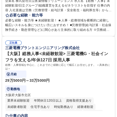
企業名 株式会社日立医薬情報ソリューションズ 求人名 【総務・人事】未
経験歓迎/日立グループ/組織運営を支えるゼネラリストを目指す 仕事の内
容 入社直後は労務（労務管理・給与計算・安全衛生・福利厚生等）からお
任せいたします。将来は総務・採用・教育業務へ守備範囲を広げ、組織運
必要な経験・能力等
営を支えるゼネラリストをめざせます。 ・初期業務：労働時間管理、給与
必要な経験・能力等 ★未経験歓迎！ ★人事・総務領域を横断的に経験し
計算、社会保険対応、福利厚生管理、安全衛生、健康経営推進等をお任せ
幅広いスキルを身につけたい方におすすめ！ ■労務管理(給与計算・社会保
します。ご経験に応じて、休職者管理など、幅広く経験を積んでいただき
険手続き・勤怠管理など)に関心があり主体的に取り組める方 ※労務経験
ます。 ・将来的な広がり：総務・採用・教育・税務対応・経営企画等。
者は早期にご活躍いただけます。 ■チームで仕事を推進できる方■将来は
★メンバーがマンツーマンで丁寧に教えるため、ご経験が浅くても安心！
マネジメント職として活躍したい 【尚可】■人事、労務、採用、教育業務
幅広く経験を積みたい意欲がある方に最適な環境です。 募集職種 【総
正社員
のご経験 ■労務管理（給与計算・社会保険手続き・勤怠管理など）の経験
三菱電機プラントエンジニアリング株式会社
務・人事】未経験歓迎/日立グループ/組織運営を支えるゼネラリストを目
■衛生管理者の資格をお持ちの方 学歴・資格 学歴：大学院 大学 高専 短大
指す
専修学校 高校 語学力： 資格：
【大阪】総務人事<未経験歓迎> 三菱電機G・社会イン
フラを支える/年休127日 採用人事
総務・人事領域を中心に、これまでのご経験に応じて幅広くお任せします。 ＜具体的に
は＞
月給
29万5000円～33万5000円
勤務地
大阪府大阪市北区
業界未経験歓迎
年間休日120日以上
資格取得支援あり
未経験者歓迎
住宅手当あり
時短勤務あり
経験者歓迎
退職金あり
在宅OK
賞与あり
完全週休2日制
交通費支給
仕事の内容