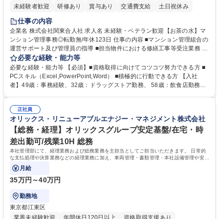
未経験者歓迎
研修あり
賞与あり
交通費支給
土日祝休み
仕事の内容
企業名 株式会社関東合人社 求人名 未経験・ベテラン歓迎【お茶の水】マ
ンション管理事務◎転勤無/年休123日 仕事の内容 ■マンション管理組合の
運営サポート及び管理員の指導 ■担当物件における修繕工事等受注業務 ■
事務所内での事務業務等 ★異業界からの転職者が多数活躍しています
必要な経験・能力等
【年収補足】532万円 ＋別途インセンティヴで平均約100万円/年（昨年度
必要な経験・能力等 【必須】■資格取得に向けてコツコツ努力できる方 ■
実績） ＋管理業務主任者資格手当50,000円/月 ★親会社である株式会社合
PCスキル（Excel,PowerPoint,Word） ■積極的に行動できる方 【入社
人社計画研究所社のグループ会社として、質の高いサービスと適性価格を
者】49歳：事務経験、32歳：ドラッグストア勤務、 58歳：飲食店勤務
武器に約20年受託戸数増加中です。https://www.gojin.co.jp/abt/abt_3.html
等：中途採用の9割が未経験者！ 【資格取得支援】■メンター制度■社内模
募集職種 未経験・ベテラン歓迎【お茶の水】マンション管理事務◎転勤
試や研修制度など充実！ ＊未資格者の8割以上が入社2年以内に資格を取
無/年休123日
正社員
得出来ております！ 【魅力】■フレックス制度、未経験からでも下限年収
オリックス・リニューアブルエナジー・マネジメント株式会社
を一律支給！ ■管理業務主任者資格取得後には50,000円/月の手当あり！
学歴・資格 学歴：大学院 大学 高専 短大 専修学校 高校 語学力： 資格：第
【総務・経理】オリックスグループ安定基盤/在宅・時
一種運転免許普通自動車
差出勤可/残業10H 総務
本社管理部にて、経理業務および総務業務を主担当としてご担当いただきます。 日常的
な支払処理や決算業務などの経理業務に加え、車両管理・書類管理・本社設備管理や安全
対策など幅広い総務業務もお任せします。
月給
35万円～40万円
勤務地
東京都江東区
業界未経験歓迎
年間休日120日以上
資格取得支援あり