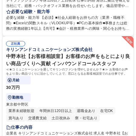
ティブアクション／年休126日／土日祝休 仕事の内容 港区に拠点を構える
当社にて、総務・バックオフィス業務をお任せいたします。備品管理や来
客対応から、経理サポート、社会保険手続き、さらには新たなシステム導
必要な経験・能力等
入の検討まで、幅広く組織を支える役割です。 ■備品発注・在庫管理、郵
必要な経験・能力等 【必須】■社会人経験をお持ちの方（業界・職種不
送物対応、電話・来客対応 ■金融機関への外出業務（入出金管理補助）、
問）■Excelの関数スキル（VLOOKUP等）■PCの基本操作■事務または総
福利厚生・社内イベントの運営管理 ■社内ルールの整備、職場環境の改善
務の実務経験1年以上【尚可】■会計・税務業界への興味・関心をお持ちの
提案、備品選定 ■請求書発行・管理等の経理サポート、社会保険関連の書
方 【求める人物像】 ■自ら課題を見つけ改善提案ができる主体性のある方
類手続き ■税理士業務の補助（書類作成・データ入力支援） ■ITツールや
■周囲と円滑に連携し、柔軟な対応ができる方。 【女性歓迎！】※ポジテ
社内新システムの導入検討・比較検証 募集職種 【新橋/総務】女性歓迎※
正社員
ィブアクション 学歴・資格 学歴：大学院 大学 高専 短大 専修学校 高校 語
キリンアンドコミュニケーションズ株式会社
ポジティブアクション／年休126日／土日祝休
学力： 資格：
中野本社【お客様相談室】お客様のお声をもとにより良
い商品づくりへ貢献 インバウンドコールスタッフ
≪★コミュニケーションを通してキリンのファンを増やしませんか？★≫ お客様のお声
をより良い商品づくりに活かしていく上で、窓口となるお客様相談室でのお仕事です。
月給
30万円
勤務地
東京都中野区
業界未経験歓迎
年間休日120日以上
退職金あり
在宅OK
賞与あり
交通費支給
土日祝休み
寮・社宅あり
仕事の内容
企業名 キリンアンドコミュニケーションズ株式会社 求人名 中野本社【お