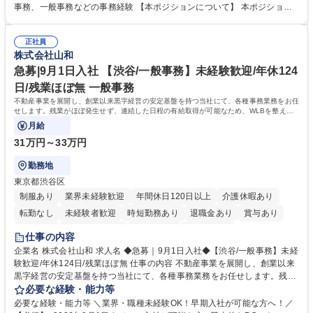
メンバーの業務サポート 【将来的には】 ■月次決算補助 ■四半期・年次決
事務、一般事務などの事務経験 【本ポジションについて】 本ポジション
算補助 ■有価証券報告書など開示資料作成補助 ■海外子会社を含む連結決
の魅力は、プライム上場企業の経理部門で、未経験から経理キャリアをス
算補助 ※3～5年程度を目安に、徐々に決算業務へ業務範囲を広げていく
タートできる点です。まずは仕訳入力や振込業務など基礎的な業務から担
想定です。 募集職種 未経験歓迎【経理/みなとみらい】プライム上場/残業
正社員
当し、3～5年をかけて月次決算・四半期決算・開示資料作成補助などへス
株式会社山和
ほぼなし/年休123日
テップアップできます。また、残業は通常月ほぼなく、決算月でも10時間
未満のため、無理なく経理として専門性を身につけられる環境です。 学
急募|9月1日入社 【渋谷/一般事務】未経験歓迎/年休124
歴・資格 学歴：大学院 大学 高専 短大 専修学校 高校 語学力： 資格：日商
日/残業ほぼ無 一般事務
簿記検定1級 日商簿記検定2級
不動産事業を展開し、創業以来黒字経営の安定基盤を持つ当社にて、各種事務業務をお任
せします。残業がほぼ発生せず、連続した日程の有給取得が可能なため、WLBを整えた
い方にお勧めの環境です！
月給
31万円～33万円
勤務地
東京都渋谷区
制服あり
業界未経験歓迎
年間休日120日以上
介護休暇あり
転勤なし
未経験者歓迎
時短勤務あり
退職金あり
賞与あり
育休あり
完全週休2日制
交通費支給
土日祝休み
仕事の内容
企業名 株式会社山和 求人名 ◆急募｜9月1日入社◆【渋谷/一般事務】未経
験歓迎/年休124日/残業ほぼ無 仕事の内容 不動産事業を展開し、創業以来
黒字経営の安定基盤を持つ当社にて、各種事務業務をお任せします。残業
がほぼ発生せず、連続した日程の有給取得が可能なため、WLBを整えたい
必要な経験・能力等
方にお勧めの環境です！ 入社後はOJTを通じて丁寧に研修を行いますの
必要な経験・能力等 ＼業界・職種未経験OK！早期入社が可能な方へ！／