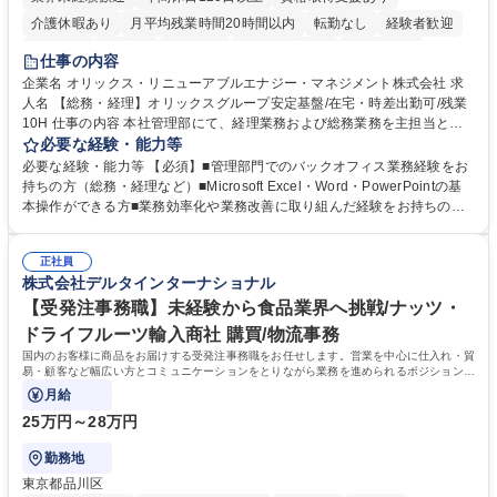
介護休暇あり
月平均残業時間20時間以内
転勤なし
経験者歓迎
研修あり
在宅OK
賞与あり
完全週休2日制
交通費支給
仕事の内容
駅近5分以内
資格取得手当あり
土日祝休み
企業名 オリックス・リニューアブルエナジー・マネジメント株式会社 求
人名 【総務・経理】オリックスグループ安定基盤/在宅・時差出勤可/残業
10H 仕事の内容 本社管理部にて、経理業務および総務業務を主担当とし
てご担当いただきます。 日常的な支払処理や決算業務などの経理業務に加
必要な経験・能力等
え、車両管理・書類管理・本社設備管理や安全対策など幅広い総務業務も
必要な経験・能力等 【必須】■管理部門でのバックオフィス業務経験をお
お任せします。 業務効率化や業務改善の提案・推進にも積極的に取り組ん
持ちの方（総務・経理など）■Microsoft Excel・Word・PowerPointの基
でいただくことを期待しています。 【総務】※実務業務における業務改善
本操作ができる方■業務効率化や業務改善に取り組んだ経験をお持ちの方
など期待 ■車両管理(社有車の管理、リース・保険手続き等)■各種書類管理
【このような方はぜひご応募ください】★社内外と円滑なコミュニケーシ
(契約書、社内文書のファイリング・保管)■本社設備管理(オフィス備品・
ョンが取れる方★主体的に業務へ取り組み、向上心を持って仕事に取り組
設備の保守点検、発注)■安全健康管理(オフィス内の安全衛生管理、BCP
正社員
める方 【魅力】■オリックスの100%子会社という強固な経営基盤のもと
株式会社デルタインターナショナル
対応等)■業務効率化・改善の企画推進 ※その他労働条件の備考へ続く 募
長期間安心して働ける環境です ■時差出勤や一部在宅勤務が可能であり月
集職種 【総務・経理】オリックスグループ安定基盤/在宅・時差出勤可/残
平均残業時間も10時間程度とワークライフバランスを重視した働き方が実
【受発注事務職】未経験から食品業界へ挑戦/ナッツ・
業10H
現できます 学歴・資格 学歴：大学院 大学 高専 短大 専修学校 高校 語学
ドライフルーツ輸入商社 購買/物流事務
力： 資格：
国内のお客様に商品をお届けする受発注事務職をお任せします。営業を中心に仕入れ・貿
易・顧客など幅広い方とコミュニケーションをとりながら業務を進められるポジションで
す。
月給
25万円～28万円
勤務地
東京都品川区