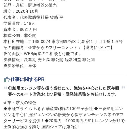
部品・舟艇・関連機器の販売

設立：2020年10月

代表者：代表取締役社長 柴崎 亨

従業員数：146人

資本金：96百万円

株式公開：非公開

本社所在地：〒169-0074 東京都新宿区 北新宿１丁目１番１９号

その他備考・企業からのフリーコメント：【選考について】

夜間面接・WEB面接のご相談も可能です。

決算情報：決算期 売上高 非公開 経常利益 非公開

※決済単位：単体
仕事に関するPR
◎舶用エンジン等を扱う当社にて、漁港を中心とした既存顧
客へのルート営業および見積・受発注業務をお任せします。
企業・求人の特色

◆東証プライム上場 西華産業(株)の100％子会社 ◆三菱舶用エン
ジンを中心に,船舶エンジンの販売から保守メンテナンス等のアフ
ターサービスを提供！◆20馬力～1000馬力の舶用エンジン分野で
圧倒的な強さを誇り,国内シェアは第2位！