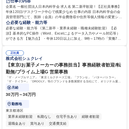
仕事の内容
企業名 一般社団法人日本内科学会 求人名 第二新卒歓迎！【正社員事務】
年休120日/デスクワーク中心で残業少なめ 仕事の内容 日本内科学会の会
員管理部門にて、医師（会員）の年会費徴収や住所等個人情報の変更シス
テム入力、電話・FAX対応をお任せします。将来的には、各種委員会の運
必要な経験・能力等
営事務局業務などにも幅広く携わっていただきます。 【会員管理・データ
必要な経験・能力等 《第二新卒・業界未経験・職種未経験歓迎》 【必
入力業務】 ・医師（会員）の住所変更、個人情報のシステム登録・更新
須】基本的なPC操作（Word、Excelによるデータ入力やメール対応等）
・年会費の徴収管理や入金データの照合確認 【問い合わせ対応】 ・会員
ができる方 【魅力点】 ・年休120日以上に加え、9時～17時の「実働7時
（医師）からの電話、FAX、ネット申請に伴う相談受付 ・複雑な案件のへ
間勤務」で残業も少なくワークライフバランスは抜群です。 【将来的な業
のエスカレーション・連携対応 募集職種 第二新卒歓迎！【正社員事務】
務（各種委員会運営）】 ・学会内における各種委員会のスケジュール調
年休120日/デスクワーク中心で残業少なめ
正社員
整、資料作成、当日の運営サポート 学歴・資格 学歴：大学院 大学 語学
株式会社シュクレイ
力： 資格：
【東京/お菓子メーカーの事務担当】事務経験者歓迎/転
勤無/プライム上場G 営業事務
「ザ・メープルマニア」「東京ミルクチーズ工場」「フランセ」「バターバトラー」
「ザ・テイラー」「DROOLY」等のブランドを多数展開する当社にて、オリジナル菓子
ブランド商品の事務業務をお任せいたします。
月給
30万円～36万円
勤務地
東京都港区
業界未経験歓迎
転勤なし
住宅手当あり
経験者歓迎
退職金あり
賞与あり
交通費支給