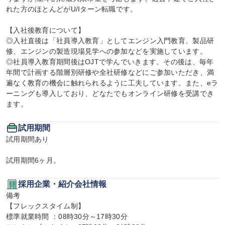
れた方のほとんどがU/Iターン転職です。

【入社後教育について】

◎入社直後は「社員導入教育」としてエンジン入門教育、製品研
修、エンジンの製造現場見学への参加などを実施しています。

◎社員導入教育期間後はOJTで学んでいきます。その後は、毎年
年間で計画する階層別研修や全社研修などにご参加いただき、満
遍なく教育の機会に触れられるように工夫しています。また、eラ
ーニングも導入しており、どなたでもオンライン研修を受講でき
ます。
試用期間
試用期間あり

試用期間6ヶ月。
採用企業・紹介会社情報
備考

【フレックスタイム制】

標準就業時間 ：08時30分～17時30分
