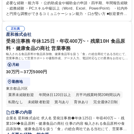
ジションとして活躍いただくことを期待しています。 【総務・人事グルー
必要な経験・能力等 ・公的助成金や補助金の申請・四半期、年間報告経験
プの業務内容】 ・人事制度関連 ・採用活動 ・教育研修の企画、実行 ・勤
・総務経験 ・PCスキル中級以上（Word、Excel、PowerPoint） ・社内外
怠管理 ・官公庁への各種提出 ・法定の会議運営（評議員会、理事会） ・
と円滑な調整ができるコミュニケーション能力 ・口が堅い方 ■歓迎要件
コンプライアンス ・内部規程やルールの管理、整備、文書管理 ・契約関
・採用業務経験 ・英語に抵抗がない方 ・営業経験 学歴・資格 学歴：大学
連 ・衛生管理 ・防災関連・公的助成金の管理・オフィス、ファシリティ
院 大学 高専 短大 専修学校 高校 語学力： 資格：
管理 ・福利厚生関連 ・職員からの問合せ、相談対応 ・その他日常の総務
正社員
星和株式会社
業務全般 募集職種 【東京／文京区】公益財団法人の総務人事業務／年間
休日125日
受発注事務 年休125日・年収400万~・残業10H 食品原
料・健康食品の商社 営業事務
輸入される食品原料や食品添加物、健康食品等を扱う「食」の総合商社である当社にて、
営業事務として営業サポートや書類作成、データ入力、電話対応などの業務をお任せしま
す。
月給
30万円～37万5000円
勤務地
東京都品川区
業界未経験歓迎
年間休日120日以上
月平均残業時間20時間以内
転勤なし
未経験者歓迎
賞与あり
育休あり
完全週休2日制
交通費支給
土日祝休み
仕事の内容
企業名 星和株式会社 求人名 受発注事務◆年休125日・年収400万～・残
業10H◆食品原料・健康食品の商社 仕事の内容 輸入される食品原料や食
品添加物、健康食品等を扱う「食」の総合商社である当社にて、営業事務