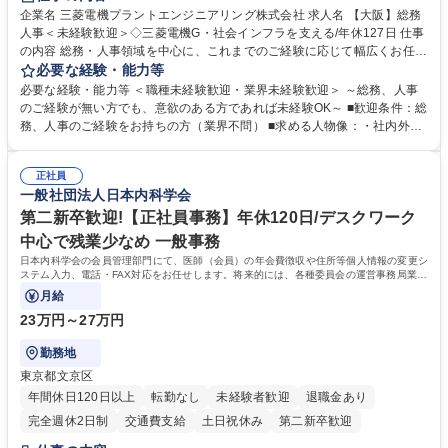
駅近5分以内
土日祝休み
服装自由
寮・社宅あり
食事補助あり
企業名 三菱電機プラントエンジニアリング株式会社 求人名 【大阪】総務
人事＜未経験歓迎＞◇三菱電機G・社会インフラを支える/年休127日 仕事
の内容 総務・人事領域を中心に、これまでのご経験に応じて幅広くお任せ
します。 ＜具体的には＞ ・総務/人事労務（給与・社保・勤怠管理など）
必要な経験・能力等
・採用・教育研修 ・福利厚生運用 など ※基本的には事務所勤務ですが、
必要な経験・能力等 ＜職種未経験歓迎・業界未経験歓迎＞ ～総務、人事
採用や教育等の業務内容により、関西圏以外への日帰り・宿泊を伴う国内
のご経験が無い方でも、意欲のある方であれば未経験OK～ ■歓迎条件：総
出張もございます。 ※担当業務を持ちつつ、お互いに助け合いながら、総
務、人事のご経験をお持ちの方（業界不問） ■求める人物像：・社内外の
務部という組織として協力しながら進める体制です。 募集職種 【大阪】
関係各部門との調整を率先して行い、業務を円滑に遂行できる協調性やコ
総務人事＜未経験歓迎＞◇三菱電機G・社会インフラを支える/年休127日
ミュニケーション能力を持っている方 ・人事総務領域に興味がありゼネラ
正社員
リスト志向をお持ちの方 学歴・資格 学歴：大学院 大学 語学力： 資格：
一般社団法人日本内科学会
第二新卒歓迎!【正社員事務】年休120日/デスクワーク
中心で残業少なめ 一般事務
日本内科学会の会員管理部門にて、医師（会員）の年会費徴収や住所等個人情報の変更シ
ステム入力、電話・FAX対応をお任せします。将来的には、各種委員会の運営事務局業務
などにも幅広く携わっていただきます。
月給
23万円～27万円
勤務地
東京都文京区
年間休日120日以上
転勤なし
未経験者歓迎
退職金あり
完全週休2日制
交通費支給
土日祝休み
第二新卒歓迎