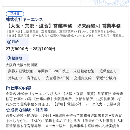
正社員
株式会社キーエンス
【大阪・京都・滋賀】営業事務 ※未経験可 営業事務
【仕事内容】大阪営業所、京都営業所、滋賀営業所いずれかにて営業事務をお任せ。
【詳細】電話応対・データ入力・伝票や見積の作成・カタログ送付・来客対応・営業所内
で発生する事務業務や業務改善をお任せ。
月給
27万9000円～28万1000円
勤務地
大阪府大阪市淀川区
業界未経験歓迎
年間休日120日以上
未経験者歓迎
退職金あり
賞与あり
育休あり
完全週休2日制
交通費支給
駅近5分以内
土日祝休み
仕事の内容
企業名 株式会社キーエンス 求人名 【大阪・京都・滋賀】営業事務 ※未経
験可 仕事の内容 【仕事内容】大阪営業所、京都営業所、滋賀営業所いず
れかにて営業事務をお任せ。 【詳細】電話応対・データ入力・伝票や見積
の作成・カタログ送付・来客対応・営業所内で発生する事務業務や業務改
必要な経験・能力等
善をお任せ。 【教育制度】ご入社後、育成担当とペアになりながらOJTに
必要な経験・能力等 【必須】■協調性を持って業務推進出来る方 ■改善案
て業務を覚えていただくことが可能です。業務システムがきちんと構築さ
を出しながら、主体的に業務を進めて行ける方 【過去のご入社事例】人材
れているため、スムーズに仕事に慣れることができる環境です。また、
派遣業界や保育業界等、メーカー以外、営業事務未経験者の入社実績有