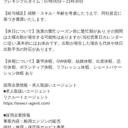
フレキシブルタイム：07時00分～21時30分

【給与補足】経験・スキル・年齢を考慮したうえで、同社規定に
基づき優遇いたします。

【休日について】漁業の繁忙シーズン前に繁忙期があり,その期間
は土曜出勤が発生する可能性はありますが,当社営業日カレンダー
に従い,基本的にはお休みです。出勤が発生した場合も代休や休日
出勤手当の対応があります。

【休暇について】慶弔休暇、GW休暇、結婚休暇、出産休暇、忌
引休暇、ボランティア休暇、リフレッシュ休暇、ショートバケー
ション休暇 あり

採用企業情報・求人取扱いエージェント

■求人取扱いエージェント

リクルートエージェント

https://www.r-agent.com/

■採用企業情報

事業内容：舶用エンジンの販売

据付・修理・保守等サービス事業
