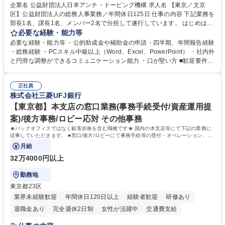
食事補助あり
企業名 公益財団法人日本アンチ・ドーピング機構 求人名 【東京／文京
区】公益財団法人の総務人事業務／年間休日125日 仕事の内容 下記業務を
部長1名、課長1名、メンバー2名で分担して遂行しています。 はじめは担
当者として業務を覚えていただき、ゆくゆくはリーダーやマネージャーポ
必要な経験・能力等
ジションとして活躍いただくことを期待しています。 【総務・人事グルー
必要な経験・能力等 ・公的助成金や補助金の申請・四半期、年間報告経験
プの業務内容】 ・人事制度関連 ・採用活動 ・教育研修の企画、実行 ・勤
・総務経験 ・PCスキル中級以上（Word、Excel、PowerPoint） ・社内外
怠管理 ・官公庁への各種提出 ・法定の会議運営（評議員会、理事会） ・
と円滑な調整ができるコミュニケーション能力 ・口が堅い方 ■歓迎要件
コンプライアンス ・内部規程やルールの管理、整備、文書管理 ・契約関
・採用業務経験 ・英語に抵抗がない方 ・営業経験 学歴・資格 学歴：大学
連 ・衛生管理 ・防災関連・公的助成金の管理・オフィス、ファシリティ
院 大学 高専 短大 専修学校 高校 語学力： 資格：
管理 ・福利厚生関連 ・職員からの問合せ、相談対応 ・その他日常の総務
正社員
株式会社三菱UFJ銀行
業務全般 募集職種 【東京／文京区】公益財団法人の総務人事業務／年間
休日125日
【東京都】本支店の窓口業務(事務手続受付/資産運用提
案)/後方事務/ロビー応対 その他事務
★バックオフィスではなく顧客折衝を含む職種です★ 国内の本支店等にて下記の業務に
従事していただきます。 ■窓口/後方/ロビーにて事務手続等の受付・オペレーション、お
客様対応
月給
32万4000円以上
勤務地
東京都23区
業界未経験歓迎
年間休日120日以上
経験者歓迎
研修あり
退職金あり
完全週休2日制
女性が活躍中
交通費支給
土日祝休み