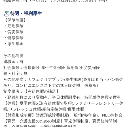
有給休暇：有（～22日）（※入社月に応じた月割り付与）
待遇・福利厚生
【保険制度】

・雇用保険

・労災保険

・健康保険

・厚生年金

その他制度

退職金：有

社会保険：健康保険 厚生年金保険 雇用保険 労災保険

寮・社宅：無

その他制度：カフェテリアプラン/厚生施設(昼食は弁当・パン販売
あり、コンビニエンスストアの無人販売機、保養所）

制度備考：【有給休暇の補足】

・勤続年数により変動有、半日休暇制度有、時間単位休暇制度有

【休暇】夏季休暇5日(有給休暇で取得)/ファミリーフレンドリー休
暇/リフレッシュ休暇/産前産後休暇/慶弔休暇

【財産形成制度】財産形成貯蓄制度(一般/住宅/年金)、NEC持株会

【育児・介護支援のための制度】育児休職制度、育児短時間制