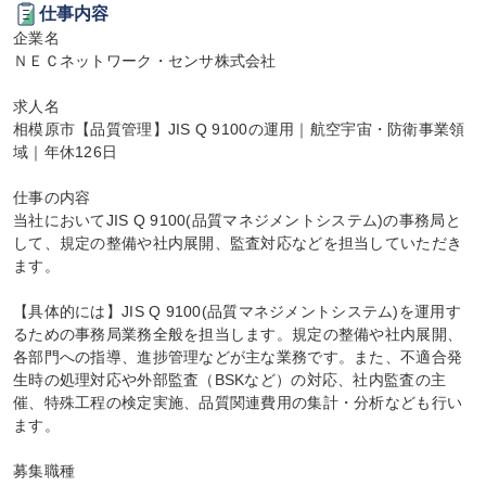
仕事内容
企業名

ＮＥＣネットワーク・センサ株式会社

求人名

相模原市【品質管理】JIS Q 9100の運用｜航空宇宙・防衛事業領
域｜年休126日

仕事の内容

当社においてJIS Q 9100(品質マネジメントシステム)の事務局と
して、規定の整備や社内展開、監査対応などを担当していただき
ます。

【具体的には】JIS Q 9100(品質マネジメントシステム)を運用す
るための事務局業務全般を担当します。規定の整備や社内展開、
各部門への指導、進捗管理などが主な業務です。また、不適合発
生時の処理対応や外部監査（BSKなど）の対応、社内監査の主
催、特殊工程の検定実施、品質関連費用の集計・分析なども行い
ます。

募集職種
