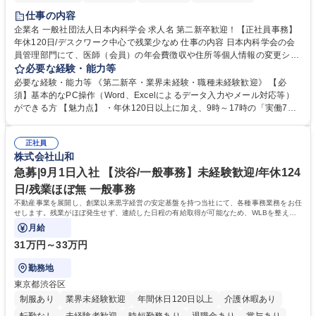
仕事の内容
企業名 一般社団法人日本内科学会 求人名 第二新卒歓迎！【正社員事務】
年休120日/デスクワーク中心で残業少なめ 仕事の内容 日本内科学会の会
員管理部門にて、医師（会員）の年会費徴収や住所等個人情報の変更シス
テム入力、電話・FAX対応をお任せします。将来的には、各種委員会の運
必要な経験・能力等
営事務局業務などにも幅広く携わっていただきます。 【会員管理・データ
必要な経験・能力等 《第二新卒・業界未経験・職種未経験歓迎》 【必
入力業務】 ・医師（会員）の住所変更、個人情報のシステム登録・更新
須】基本的なPC操作（Word、Excelによるデータ入力やメール対応等）
・年会費の徴収管理や入金データの照合確認 【問い合わせ対応】 ・会員
ができる方 【魅力点】 ・年休120日以上に加え、9時～17時の「実働7時
（医師）からの電話、FAX、ネット申請に伴う相談受付 ・複雑な案件のへ
間勤務」で残業も少なくワークライフバランスは抜群です。 【将来的な業
のエスカレーション・連携対応 募集職種 第二新卒歓迎！【正社員事務】
務（各種委員会運営）】 ・学会内における各種委員会のスケジュール調
年休120日/デスクワーク中心で残業少なめ
正社員
整、資料作成、当日の運営サポート 学歴・資格 学歴：大学院 大学 語学
株式会社山和
力： 資格：
急募|9月1日入社 【渋谷/一般事務】未経験歓迎/年休124
日/残業ほぼ無 一般事務
不動産事業を展開し、創業以来黒字経営の安定基盤を持つ当社にて、各種事務業務をお任
せします。残業がほぼ発生せず、連続した日程の有給取得が可能なため、WLBを整えた
い方にお勧めの環境です！
月給
31万円～33万円
勤務地
東京都渋谷区
制服あり
業界未経験歓迎
年間休日120日以上
介護休暇あり