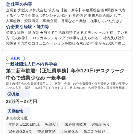
服装自由
第二新卒歓迎
寮・社宅あり
食事補助あり
仕事の内容
企業名 大阪ガス株式会社 求人名 【第二新卒】事務系総合職 #関西を代表
するインフラ企業 #ポテンシャル採用 仕事の内容 事務系総合職として、
人事総務、資源海外、事業企画、営業などの業務に従事していただきま
す。 【業務内容の一例】■所属事業部の勤労業務 ■海外に関係する各種業
必要な経験・能力等
務 ■営業部門の企画スタッフ、ルート営業 【キャリアパス】入社後の配属
必要な経験・能力等 ★当社でご活躍期待できるポテンシャルを有している
ポジションで一定期間ご活躍頂いた後、本人の適性及び将来のキャリアを
方 【人物像】・ロジカルシンキングで物事を捉えられる ・社内及び社外
鑑みてジョブローテーションを行います。 【育成】OJTでの現場育成や研
関係者と円滑なコミュニケーションを図れる ■2024年度から2026年度ま
修カリキュラムを通じて、Daigasグループの業務で必要となる知識につい
での3ヵ年を対象とする「Daigasグループ中期経営計画2026」を策定しま
て学んでいただきます。 募集職種 【第二新卒】事務系総合職 #関西を代
した。https://www.osakagas.co.jp/company/press/pr2024/1777576_564
表するインフラ企業 #ポテンシャル採用
正社員
72.html ■エネルギーセキュリティの不安定化や気候変動による自然災害の
一般社団法人日本内科学会
甚大化など、これまで以上に社会課題解決の重要性が高まっています。
「未来の日常」の創造に向けて持続可能な社会の実現に貢献してまいりま
第二新卒歓迎!【正社員事務】年休120日/デスクワーク
す。 学歴・資格 学歴：大学院 大学 語学力： 資格：
中心で残業少なめ 一般事務
日本内科学会の会員管理部門にて、医師（会員）の年会費徴収や住所等個人情報の変更シ
ステム入力、電話・FAX対応をお任せします。将来的には、各種委員会の運営事務局業務
などにも幅広く携わっていただきます。
月給
23万円～27万円
勤務地
東京都文京区
年間休日120日以上
転勤なし
未経験者歓迎
退職金あり
完全週休2日制
交通費支給
土日祝休み
第二新卒歓迎