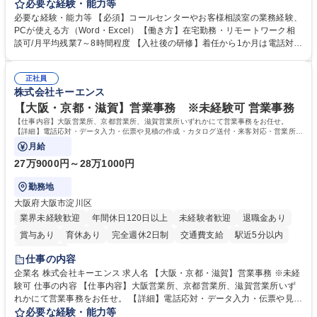
お客様のお声をより良い商品づくりに活かしていく上で、窓口となるお客
必要な経験・能力等
様相談室でのお仕事です。 日々お客様からいただくキリングループへのご
必要な経験・能力等 【必須】コールセンターやお客様相談室の業務経験、
意見を、企業活動に活かしています。お客様からの声に迅速かつ誠意をも
PCが使える方（Word・Excel）【働き方】在宅勤務・リモートワーク相
って対応、情報提供するとともにグループ内活動に反映しています。 【具
談可/月平均残業7～8時間程度 【入社後の研修】着任から1か月は電話対応
体的には】電話応対、メール、お手紙対応、ご指摘品調査報告書作成、有
のOJTを中心に実施し、電話対応に慣れた段階でメール・手紙のOJTを実
人チャットボット対応など。 【1日の対応件数】■電話：月間一人当たり
施する予定です。独り立ち以降もしっかりフォローする体制を整えていま
平均100件前後■メール・手紙：同上40件前後 募集職種 中野本社【お客様
正社員
すのでご安心ください。 【当社について】キリングループの広報機能を担
株式会社キーエンス
相談室】お客様のお声をもとにより良い商品づくりへ貢献
う会社として、お客様との出会いを大切にし、磨き上げたホスピタリティ
を込めてコミュニケーションをとりながら広報関連業務を行っておりま
【大阪・京都・滋賀】営業事務 ※未経験可 営業事務
す。 学歴・資格 学歴：大学院 大学 高専 短大 専修学校 高校 語学力： 資
【仕事内容】大阪営業所、京都営業所、滋賀営業所いずれかにて営業事務をお任せ。
格：
【詳細】電話応対・データ入力・伝票や見積の作成・カタログ送付・来客対応・営業所内
で発生する事務業務や業務改善をお任せ。
月給
27万9000円～28万1000円
勤務地
大阪府大阪市淀川区
業界未経験歓迎
年間休日120日以上
未経験者歓迎
退職金あり
賞与あり
育休あり
完全週休2日制
交通費支給
駅近5分以内
土日祝休み
仕事の内容
企業名 株式会社キーエンス 求人名 【大阪・京都・滋賀】営業事務 ※未経
験可 仕事の内容 【仕事内容】大阪営業所、京都営業所、滋賀営業所いず
れかにて営業事務をお任せ。 【詳細】電話応対・データ入力・伝票や見積
の作成・カタログ送付・来客対応・営業所内で発生する事務業務や業務改
必要な経験・能力等