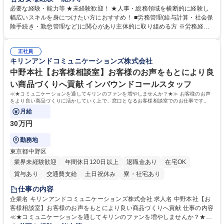
営を支えるゼネラリストをめざせます。 ・初期業務：労働時間管理、給与
必要な経験・能力等 ★未経験歓迎！ ★人事・総務領域を横断的に経験し
計算、社会保険対応、福利厚生管理、安全衛生、健康経営推進等をお任せ
幅広いスキルを身につけたい方におすすめ！ ■労務管理(給与計算・社会保
します。ご経験に応じて、休職者管理など、幅広く経験を積んでいただき
険手続き・勤怠管理など)に関心があり主体的に取り組める方 ※労務経験
ます。 ・将来的な広がり：総務・採用・教育・税務対応・経営企画等。
者は早期にご活躍いただけます。 ■チームで仕事を推進できる方■将来は
★メンバーがマンツーマンで丁寧に教えるため、ご経験が浅くても安心！
マネジメント職として活躍したい 【尚可】■人事、労務、採用、教育業務
幅広く経験を積みたい意欲がある方に最適な環境です。 募集職種 【総
正社員
のご経験 ■労務管理（給与計算・社会保険手続き・勤怠管理など）の経験
キリンアンドコミュニケーションズ株式会社
務・人事】未経験歓迎/日立グループ/組織運営を支えるゼネラリストを目
■衛生管理者の資格をお持ちの方 学歴・資格 学歴：大学院 大学 高専 短大
指す
専修学校 高校 語学力： 資格：
中野本社【お客様相談室】お客様のお声をもとにより良
い商品づくりへ貢献 インバウンドコールスタッフ
≪★コミュニケーションを通してキリンのファンを増やしませんか？★≫ お客様のお声
をより良い商品づくりに活かしていく上で、窓口となるお客様相談室でのお仕事です。
月給
30万円
勤務地
東京都中野区
業界未経験歓迎
年間休日120日以上
退職金あり
在宅OK
賞与あり
交通費支給
土日祝休み
寮・社宅あり
仕事の内容
企業名 キリンアンドコミュニケーションズ株式会社 求人名 中野本社【お
客様相談室】お客様のお声をもとにより良い商品づくりへ貢献 仕事の内容
≪★コミュニケーションを通してキリンのファンを増やしませんか？★≫