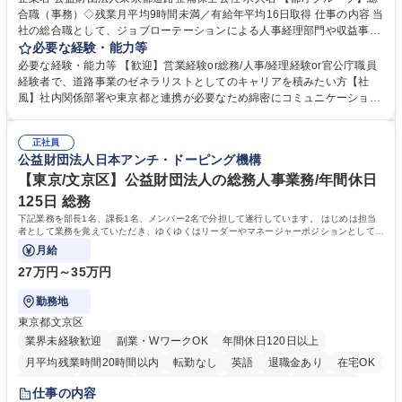
合職（事務）◇残業月平均9時間未満／有給年平均16日取得 仕事の内容 当
社の総合職として、ジョブローテーションによる人事経理部門や収益事業
等のフロント部門の部署等幅広い部署での業務をお任せいたします。研修
必要な経験・能力等
制度やキャリア支援が充実しております！ ※下記業務詳細 【業務詳細】■
必要な経験・能力等 【歓迎】営業経験or総務/人事/経理経験or官公庁職員
管理部門：広報、人事、経理など当公社の運営に係る管理業務 ■収益部
経験者で、道路事業のゼネラリストとしてのキャリアを積みたい方【社
門：駐車場の新規開拓、管理運営、新宿駅西口広場の「イベントコーナ
風】社内関係部署や東京都と連携が必要なため綿密にコミュニケーション
ー」などの管理運営 ■道路部門：整備の急がれる骨格幹線道路や木造住宅
を図っています。 【業務の魅力】■幅広く携われる：総合職（事務）で
密集地域の特定整備路線の用地取得、道路に関する普及啓発事業、都内の
は、駐車場の管理運営や道路用地の取得、公益財団法人の中枢を担う管理
道路施設や道路工事現場の見学ツアー事業 ※入社後は上記いずれかの部門
正社員
部門など多岐に渡る業務を経験できます。 ■様々なプロジェクト：駐車場
公益財団法人日本アンチ・ドーピング機構
へ配属。※業務内容変更の範囲：会社の定める業務 募集職種 【都庁グル
事業の他、新宿駅西口広場内に設置された照明を兼ねた広告「ブライトサ
ープ】総合職（事務）◇残業月平均9時間未満／有給年平均16日取得
イン」の管理運営を行うなど、事業収益を生み出す活動を積極的に行って
【東京/文京区】公益財団法人の総務人事業務/年間休日
います。 学歴・資格 学歴：大学院 大学 高専 短大 専修学校 高校 語学力：
125日 総務
資格：
下記業務を部長1名、課長1名、メンバー2名で分担して遂行しています。 はじめは担当
者として業務を覚えていただき、ゆくゆくはリーダーやマネージャーポジションとして活
躍いただくことを期待しています。
月給
27万円～35万円
勤務地
東京都文京区
業界未経験歓迎
副業・WワークOK
年間休日120日以上
月平均残業時間20時間以内
転勤なし
英語
退職金あり
在宅OK
賞与あり
育休あり
完全週休2日制
交通費支給
土日祝休み
仕事の内容