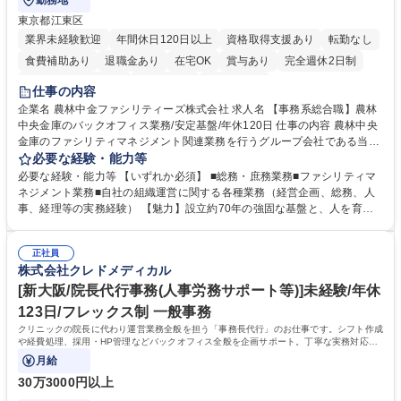
勤務地
東京都江東区
業界未経験歓迎
年間休日120日以上
資格取得支援あり
転勤なし
食費補助あり
退職金あり
在宅OK
賞与あり
完全週休2日制
インセンティブあり
交通費支給
土日祝休み
仕事の内容
企業名 農林中金ファシリティーズ株式会社 求人名 【事務系総合職】農林
中央金庫のバックオフィス業務/安定基盤/年休120日 仕事の内容 農林中央
金庫のファシリティマネジメント関連業務を行うグループ会社である当社
にて、総務・庶務業務やファシリティマネジメントを行う事務系総合職を
必要な経験・能力等
募集いたします。 ■総務・庶務業務：外部委託先（外注先）や契約書の管
必要な経験・能力等 【いずれか必須】 ■総務・庶務業務■ファシリティマ
理、総務部門での管理業務、会計管理や決算業務、印刷物等の制作管理等
ネジメント業務■自社の組織運営に関する各種業務（経営企画、総務、人
※親会社である農林中央金庫から受託した総務庶務業務 ■ファシリティマ
事、経理等の実務経験） 【魅力】設立約70年の強固な基盤と、人を育て
ネジメント業務 農林中央金庫の店舗移転、レイアウト変更等のオフィス環
る「ホワイト」な就業環境 特徴: 1956年設立の農林中央金庫100%出資会
境構築、ビル管理・設備管理、警備、車両運行管理等 ■自社の組織運営に
社。充実した福利厚生と、ワークライフバランスの整った環境がありま
関する各種業務（経営企画、総務、人事、経理等） 募集職種 【事務系総
正社員
す。 また、業務がしっかりと基準化されており、中途入社でも質問しやす
株式会社クレドメディカル
合職】農林中央金庫のバックオフィス業務/安定基盤/年休120日
く馴染みやすい和やかな社風です。さらに、簿記やファシリティマネジャ
ーなどの資格取得に向けた費用負担や報奨金制度が非常に手厚く、成長で
[新大阪/院長代行事務(人事労務サポート等)]未経験/年休
きる環境です。 学歴・資格 学歴：大学院 大学 高専 短大 語学力： 資格：
123日/フレックス制 一般事務
日商簿記検定2級
クリニックの院長に代わり運営業務全般を担う「事務長代行」のお仕事です。シフト作成
や経費処理、採用・HP管理などバックオフィス全般を企画サポート。丁寧な実務対応で
現場を支え、専門スキルを構築できます。
月給
30万3000円以上