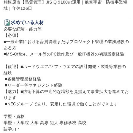
相模原市【品質管理】JIS Q 9100の運用｜航空宇宙・防衛事業領
域｜年休126日
求めている人材
必要な経験・能力等

【必須】

■一般企業における品質管理またはプロジェクト管理の業務経験の
ある方

■MS-Office、メール等のPC操作及び一般IT機器の初期設定経験

【歓迎】■ハードウエア/ソフトウエアの設計開発・製造等業務の
経験

 ■各種管理業務経験

 ■リーダー等マネジメント経験

【魅力】■防衛予算の中期的な増額を見据えて事業拡大を進めてお
ります

 ■NECグループであり、安定した環境で働くことができます

学歴・資格

学歴：大学院 大学 高専 短大 専修学校 高校

語学力：
