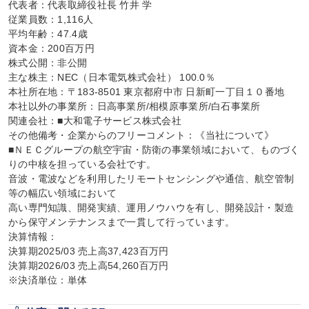
代表者：代表取締役社長 竹井 学

従業員数：1,116人

平均年齢：47.4歳

資本金：200百万円

株式公開：非公開

主な株主：NEC（日本電気株式会社） 100.0％

本社所在地：〒183-8501 東京都府中市 日新町一丁目１０番地

本社以外の事業所：日高事業所/相模原事業所/白石事業所

関連会社：■大和電子サービス株式会社

その他備考・企業からのフリーコメント：《当社について》

■ＮＥＣグループの航空宇宙・防衛の事業領域において、ものづく
りの中核を担っている会社です。

音波・電波などを利用したリモートセンシングや通信、航空管制
等の幅広い領域において

高い専門知識、開発実績、運用ノウハウを有し、開発設計・製造
から保守メンテナンスまで一貫して行っています。

決算情報：

決算期2025/03 売上高37,423百万円

決算期2026/03 売上高54,260百万円

※決済単位：単体