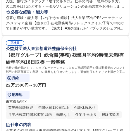
支援】旅行ガイドブック『地球の歩き方』 仕事の内容 『地球の歩き方』
の広告をはじめとするトータルソリューションの企画営業をお任せしま
す。クライアントは、観光（海外旅行、国内旅行、インバウンド）で地域
必要な経験・能力等
や事業を推進したい国内外の行政や企業です。 【業務詳細】■『地球の歩
必要な経験・能力等 【いずれかの経験】法人営業/広告/PR/マーケティン
き方』は海外旅行ガイドブックのNo.1ブランドであり、国内旅行において
グ/メディア企画 【働き方】在宅勤務可能/フレックスタイム/子育て中の方
も牽引しております。観光推進支援においても、業界を牽引する意欲的な
でも働きやすい環境です。 【魅力】 ■海外旅行ガイドブックのシェアNo.1
取り組みが期待されています■インバウンドは、日本の地域の未来を担う
メディアとして、個人旅行文化の拡大と定着を担ってきたブランドに携わ
国策事業です。「GOOD LUCK TRIP」は、海外旅行ガイドブックと同様
ることが可能です。 ■国内旅行ガイドブックは立ち上げ間もない新規事業
に、インバウンドのトップブランドに成長しております■旅が業務であ
正社員
であり、「地球の歩き方」としてどう取り組むか、共に形を作るコアメン
公益財団法人東京都道路整備保全公社
り、日常です。旅好きにはこれ以上ない環境です 募集職種 【企画営業/行
バーとして活躍いただきます。 学歴・資格 学歴：大学院 大学 語学力： 資
政・企業向け観光推進支援】旅行ガイドブック『地球の歩き方』
格：
【都庁グループ】総合職(事務) 残業月平均9時間未満/有
給年平均16日取得 一般事務
当社の総合職として、ジョブローテーションによる人事経理部門や収益事業等のフロント
部門の部署等幅広い部署での業務をお任せいたします。研修制度やキャリア支援が充実し
ております！ ※下記業務詳細
月給
22万1500円～30万円
勤務地
東京都新宿区
業界未経験歓迎
年間休日120日以上
介護休暇あり
月平均残業時間20時間以内
転勤なし
住宅手当あり
経験者歓迎
研修あり
退職金あり
賞与あり
完全週休2日制
交通費支給
仕事の内容
駅近5分以内
資格取得手当あり
食事補助あり
企業名 公益財団法人東京都道路整備保全公社 求人名 【都庁グループ】総