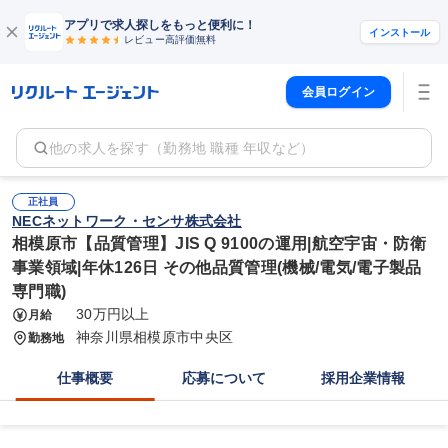
アプリで求人探しをもっと便利に！
インストール
レビュー高評価
無料
会員ログイン
他の求人を探す（勤務地 職種 年収など）
正社員
NECネットワーク・センサ株式会社
相模原市【品質管理】JIS Q 9100の運用|航空宇宙・防衛
事業領域|年休126日 その他品質管理(機械/電気/電子製品
専門職)
30万円以上
月給
神奈川県相模原市中央区
勤務地
仕事概要
応募について
採用企業情報