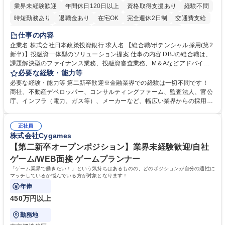
業界未経験歓迎
年間休日120日以上
資格取得支援あり
経験不問
時短勤務あり
退職金あり
在宅OK
完全週休2日制
交通費支給
駅近5分以内
土日祝休み
第二新卒歓迎
寮・社宅あり
仕事の内容
食事補助あり
託児所あり
企業名 株式会社日本政策投資銀行 求人名 【総合職/ポテンシャル採用(第2
新卒)】投融資一体型のソリューション提案 仕事の内容 DBJの総合職は、
課題解決型のファイナンス業務、投融資審査業務、M＆Aなどアドバイザ
リー業務、地域戦略企画業務など、多様な業務に精通し、複数の専門性を
必要な経験・能力等
掛け合わせて広く社会に貢献していく職種です。 入社後は、横断的なロー
必要な経験・能力等 第二新卒歓迎※金融業界での経験は一切不問です！
テーションを経て適性や専門性に応じたキャリアを形成していただきま
商社、不動産デベロッパー、コンサルティングファーム、監査法人、官公
す。総合職として入社いただき、下記いずれかの部門でご活躍いただきま
庁、インフラ（電力、ガス等）、メーカーなど、幅広い業界からの採用実
す。※未経験の方に関しては、入行後3ヶ月間の金融の実務を学んでいた
績があります。 ＜求める人物像＞DBJでは、強い社会的使命感をもち、今
だく研修を準備しております。 ・法人RM業務・金融機能業務・コーポレ
後の日本のあり方を俯瞰する総合性と、金融分野のフロンティアを切り拓
ート・ナレッジ業務 ※それぞれの業務内容に関しては、別途その他労働条
正社員
く高い志を併せもった人材を求めています。ポテンシャル採用（第2新
株式会社Cygames
件備考欄に記載 募集職種 【総合職/ポテンシャル採用(第2新卒)】投融資一
卒）では、金融業界での経験や知識を問いません。新たな時代を見据え
体型のソリューション提案
て、複雑化する社会課題の解決に向けて先鞭をつける役割を担いたい、と
【第二新卒オープンポジション】業界未経験歓迎/自社
いう気概をお持ちの方を心待ちにしています。 学歴・資格 学歴：大学院
ゲーム/WEB面接 ゲームプランナー
大学 語学力： 資格：
「ゲーム業界で働きたい！」という気持ちはあるものの、どのポジションが自分の適性に
マッチしているか悩んでいる方が対象となります！
年俸
450万円以上
勤務地