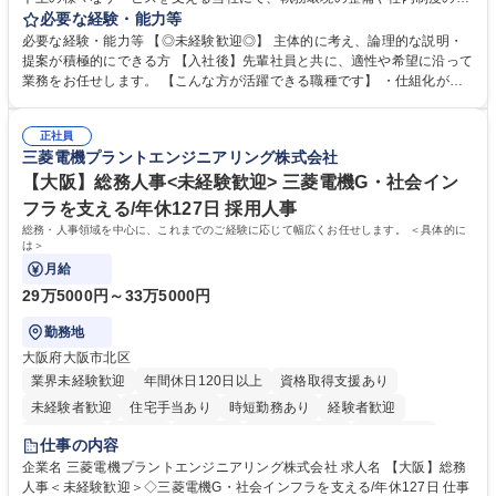
討、イベント運営などの幅広い業務を担当し、間接的に会社の生産性向上
必要な経験・能力等
や成長に貢献している部署です。 会社の全メンバーが安心して長く成果を
必要な経験・能力等 【◎未経験歓迎◎】 主体的に考え、論理的な説明・
発揮できる環境を整えるために、毎日のメンテナンスや維持管理に加え、
提案が積極的にできる方 【入社後】先輩社員と共に、適性や希望に沿って
新たな施策検討を積極的に行っていただき、会社全体を巻き込み課題解決
業務をお任せします。 【こんな方が活躍できる職種です】 ・仕組化が好
を推進。 ・オフィス運営：執務環境の整備・物品管理・社内規定整備/改
き/得意・協働の姿勢を持っている・優先順位付け、マルチタスクが得意・
善・イベント企画/運営・非常時の対応 など、本人の希望や適性によって
様々な立場で物事を考えられる・定型業務だけでなく突発的な出来事にも
幅広い業務の体得が可能で、多様なキャリアパスを描くことも可能です。
正社員
対処できる・新しいことに興味関心がある 【魅力】■自己啓発支援：資格
三菱電機プラントエンジニアリング株式会社
募集職種 【総務】未経験歓迎◎/リモート可/世界で唯一の事業/福利厚生◎/
取得や通信教育など費用の80%（年間25万円まで）を補助 ■住宅手当：家
再雇用有
賃の50%（月額7万円まで）を補助 学歴・資格 学歴：大学院 大学 語学
【大阪】総務人事<未経験歓迎> 三菱電機G・社会イン
力： 資格：
フラを支える/年休127日 採用人事
総務・人事領域を中心に、これまでのご経験に応じて幅広くお任せします。 ＜具体的に
は＞
月給
29万5000円～33万5000円
勤務地
大阪府大阪市北区
業界未経験歓迎
年間休日120日以上
資格取得支援あり
未経験者歓迎
住宅手当あり
時短勤務あり
経験者歓迎
退職金あり
在宅OK
賞与あり
完全週休2日制
交通費支給
仕事の内容
駅近5分以内
土日祝休み
服装自由
寮・社宅あり
食事補助あり
企業名 三菱電機プラントエンジニアリング株式会社 求人名 【大阪】総務
人事＜未経験歓迎＞◇三菱電機G・社会インフラを支える/年休127日 仕事