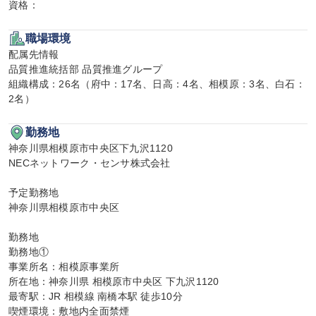
資格：
職場環境
配属先情報

品質推進統括部 品質推進グループ

組織構成：26名（府中：17名、日高：4名、相模原：3名、白石：
2名）
勤務地
神奈川県相模原市中央区下九沢1120

NECネットワーク・センサ株式会社

予定勤務地

神奈川県相模原市中央区

勤務地

勤務地①

事業所名：相模原事業所

所在地：神奈川県 相模原市中央区 下九沢1120

最寄駅：JR 相模線 南橋本駅 徒歩10分

喫煙環境：敷地内全面禁煙
