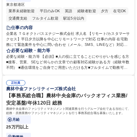
東京都港区
業界未経験歓迎
平日のみOK
英語
経験者歓迎
夕方
在宅OK
交通費支給
フルタイム歓迎
駅近5分以内
仕事の内容
企業名 ＴＧオクトパスエナジー株式会社 求人名 【リモート/カスタマーサ
クセス】平日夕方以降を中心にリモートワークで対応 仕事の内容 在宅勤
務にて緊急案件を中心に問い合わせ（メール、SMS、LINEなど）対応、
契約開始手続き処理などを行なっていただきます。カスタマーサクセス
必要な経験・能力等
（Digiops：デジオプス）と運用構築の業務となります。 ■お問い合わせ
必要な経験・能力等 【必須】■人の役に立てることにやりがいを感じる方
対応業務全般（システム入力、契約手続き含む） ■デジタルコミュニケー
■接客、営業、SEなど何らかの文章での顧客対応経験がある方（経験年数
ションツール（メール、SMS、LINE等）を使用 ■お客様のニーズに応じた
不問） ■通信環境をご自身でご用意いただける方■フルタイムで勤務可能
新プラン案内やトラブル対応 ■土日祝は主にメールでの対応、緊急度の高
な方 ※土日祝は1名体制となるため一人の環境で責任を持って業務を行っ
い問い合わせを優先 ■緊急時の電話対応 エネルギー×Tech！お客様に寄り
ていただける方【歓迎要件】■再生可能エネルギーを世の中に広め地球環
添ってサービス提供できることが魅力 募集職種 【リモート/カスタマーサ
正社員
境に貢献したい■改善提案や改善アクション等新しいことに意欲がある方
農林中金ファシリティーズ株式会社
クセス】平日夕方以降を中心にリモートワークで対応
【英語（語学力）】■翻訳ツールを用い英語でコミュニケーションをとる
ことに抵抗がない方■英語は話せなくても問題はありませんが、英語が話
【事務系総合職】農林中央金庫のバックオフィス業務/
せますと、よりチャンスが広がります。※日本語がネイティブレベル必須
安定基盤/年休120日 総務
学歴・資格 学歴：大学院 大学 高専 短大 専修学校 高校 語学力： 資格：
農林中央金庫のファシリティマネジメント関連業務を行うグループ会社である当社にて、
総務・庶務業務やファシリティマネジメントを行う事務系総合職を募集いたします。
月給
25万円以上