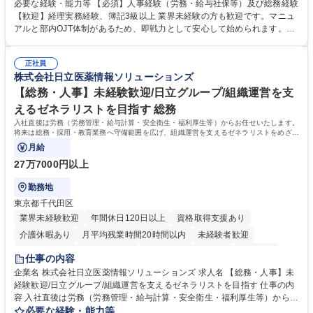
度改定などのコア業務にも挑戦できる、やりがいある環境です。 ■勤怠管
必要な経験・能力等 【必須】人事経験（労務・給与社保等）及び総務経験
理、給与計算、社会保険手続き、年末調整等の労務管理全般 ■入退社手続
【歓迎】経理実務経験、簿記3級以上 業界未経験の方も歓迎です。マニュ
き、社内規定の改定や人事制度改定などのコア業務 ■社内イベントの企画
アルと部内OJT体制があるため、即戦力として安心して始められます。
運営やその他総務業務全般 ※労務と総務を1：1の割合でお任せ。 入社後
【魅力・やりがい】森ビルGの安定基盤で労務から総務まで幅広く携われ
は部内のOJTを中心に、あなたの経験に合わせて不足している部分はいつ
ます。定型業務に留まらず、社内規定や人事制度の改定など会社のコア業
でも質問・相談できる環境が整っているため、安心して成長できます。 募
正社員
務に挑戦できるため、自身の成長と組織への貢献度をダイレクトに実感で
株式会社日立医薬情報ソリューションズ
集職種 【森ビルG】人事・総務◆賞与5ヶ月◆年休120日◆残業少なめ◆
きます。 残業少なめ、週1日リモート可など、ワークライフバランスを保
リモート可
ち長期活躍できる環境です。 「これまでの幅広い経験を活かし、長期的な
【総務・人事】未経験歓迎/日立グループ/組織運営を支
キャリアを築きたい」という前向きな意欲と挑戦を全力で応援します。 学
えるゼネラリストを目指す 総務
歴・資格 学歴：大学院 大学 高専 短大 専修学校 高校 語学力： 資格：日商
入社直後は労務（労務管理・給与計算・安全衛生・福利厚生等）からお任せいたします。
簿記検定1級 日商簿記検定2級 日商簿記検定3級
将来は総務・採用・教育業務へ守備範囲を広げ、組織運営を支えるゼネラリストをめざせ
ます。
月給
27万7000円以上
勤務地
東京都千代田区
業界未経験歓迎
年間休日120日以上
資格取得支援あり
介護休暇あり
月平均残業時間20時間以内
未経験者歓迎
住宅手当あり
時短勤務あり
退職金あり
在宅OK
賞与あり
仕事の内容
育休あり
完全週休2日制
交通費支給
土日祝休み
寮・社宅あり
企業名 株式会社日立医薬情報ソリューションズ 求人名 【総務・人事】未
経験歓迎/日立グループ/組織運営を支えるゼネラリストを目指す 仕事の内
容 入社直後は労務（労務管理・給与計算・安全衛生・福利厚生等）からお
任せいたします。将来は総務・採用・教育業務へ守備範囲を広げ、組織運
必要な経験・能力等