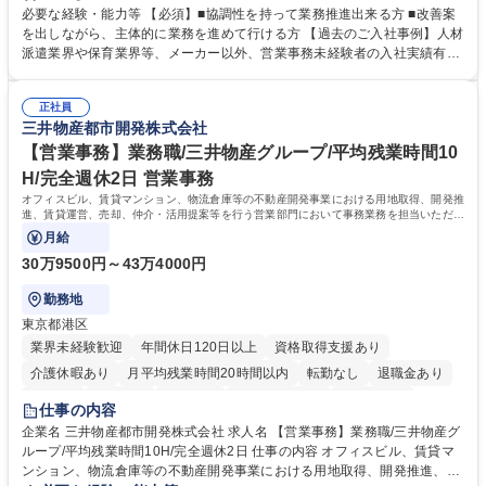
善をお任せ。 【教育制度】ご入社後、育成担当とペアになりながらOJTに
必要な経験・能力等 【必須】■協調性を持って業務推進出来る方 ■改善案
て業務を覚えていただくことが可能です。業務システムがきちんと構築さ
を出しながら、主体的に業務を進めて行ける方 【過去のご入社事例】人材
れているため、スムーズに仕事に慣れることができる環境です。また、
派遣業界や保育業界等、メーカー以外、営業事務未経験者の入社実績有
「チームで成果を出す文化」があり、良いやり方を積極的に共有しながら
【当社の事務職について】単なる事務ではなく主体性を発揮したサポート
常に改善を目指す風土のため、安心して業務に取り組んでいただけます。
により、キーエンスの付加価値向上に貢献します。ベースの定型業務に加
募集職種 【大阪・京都・滋賀】営業事務 ※未経験可
正社員
えて、お客様や社員の状況に合わせ、能動的なサポート、改善の動きも期
三井物産都市開発株式会社
待され。組織を支えるスペシャリストとして、チームに貢献し、結果的に
社員から頼られる存在になることができます。平均19:30の退勤以降の業
【営業事務】業務職/三井物産グループ/平均残業時間10
務の持ち帰りも禁止されており、メリハリのある働き方となります。 学
H/完全週休2日 営業事務
歴・資格 学歴：大学院 大学 高専 短大 語学力： 資格：
オフィスビル、賃貸マンション、物流倉庫等の不動産開発事業における用地取得、開発推
進、賃貸運営、売却、仲介・活用提案等を行う営業部門において事務業務を担当いただき
ます。
月給
30万9500円～43万4000円
勤務地
東京都港区
業界未経験歓迎
年間休日120日以上
資格取得支援あり
介護休暇あり
月平均残業時間20時間以内
転勤なし
退職金あり
在宅OK
賞与あり
育休あり
完全週休2日制
交通費支給
仕事の内容
駅近5分以内
土日祝休み
寮・社宅あり
企業名 三井物産都市開発株式会社 求人名 【営業事務】業務職/三井物産グ
ループ/平均残業時間10H/完全週休2日 仕事の内容 オフィスビル、賃貸マ
ンション、物流倉庫等の不動産開発事業における用地取得、開発推進、賃