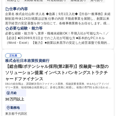
転勤なし
未経験者歓迎
時短勤務あり
退職金あり
賞与あり
育休あり
完全週休2日制
交通費支給
土日祝休み
仕事の内容
企業名 株式会社山和 求人名 ◆急募｜9月1日入社◆【渋谷/一般事務】未経
験歓迎/年休124日/残業ほぼ無 仕事の内容 不動産事業を展開し、創業以来
黒字経営の安定基盤を持つ当社にて、各種事務業務をお任せします。残業
がほぼ発生せず、連続した日程の有給取得が可能なため、WLBを整えたい
必要な経験・能力等
方にお勧めの環境です！ 入社後はOJTを通じて丁寧に研修を行いますの
必要な経験・能力等 ＼業界・職種未経験OK！早期入社が可能な方へ！／
で、事務未経験の方でも安心して臨むことができます。 【業務詳細】■電
【必須】■2026年9月1日までのご入社が可能な方 ■基本的なPCスキル
話・来客対応 ■物件の鍵や社内の備品管理 ■データ入力や書類作成 ■契約
（Word・Excel） 【魅力】 ■創業以来黒字の安定した経営基盤で長期的に
書などのファイリング ■郵送物の仕訳・発送 など 募集職種 ◆急募｜9月1
安心して働ける環境 ■残業ほぼなしで働きやすさ抜群、プライベートとの
日入社◆【渋谷/一般事務】未経験歓迎/年休124日/残業ほぼ無
両立が可能 ■有給取得を積極的に推奨、年間10日程度の取得実績 ■1ヶ月
正社員
のOJTで業務を習得可能、未経験でもしっかりサポート 学歴・資格 学
株式会社日本政策投資銀行
歴：大学院 大学 高専 短大 語学力： 資格：
【総合職/ポテンシャル採用(第2新卒)】投融資一体型の
ソリューション提案 インベストバンキングストラクチ
ャードファイナンス
DBJの総合職は、課題解決型のファイナンス業務、投融資審査業務、M＆Aなどアドバイ
ザリー業務、地域戦略企画業務など、多様な業務に精通し、複数の専門性を掛け合わせて
広く社会に貢献していく職種です。
月給
30万円以上
勤務地
東京都千代田区