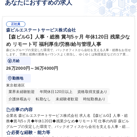
あなたにおすすめの求人
正社員
森ビルエステートサービス株式会社
【森ビルG】人事・総務 賞与5ヶ月 年休120日 残業少な
め リモート可 福利厚生/労務/給与管理人事
森ビルグループの安定した環境で、バックオフィスから会社を支える人事・総務をお任せ
します。 労務と総務の業務をバランスよく担当し、ゆくゆくは制度改定などのコア業務
にも挑戦できる、やりがいある環境です。
月給
26万2000円～36万4000円
勤務地
東京都港区
業界未経験歓迎
年間休日120日以上
資格取得支援あり
介護休暇あり
転勤なし
未経験者歓迎
時短勤務あり
経験者歓迎
退職金あり
在宅OK
賞与あり
育休あり
仕事の内容
完全週休2日制
交通費支給
長期歓迎
駅近5分以内
土日祝休み
企業名 森ビルエステートサービス株式会社 求人名 【森ビルG】人事・総
務◆賞与5ヶ月◆年休120日◆残業少なめ◆リモート可 仕事の内容 森ビル
グループの安定した環境で、バックオフィスから会社を支える人事・総務
をお任せします。 労務と総務の業務をバランスよく担当し、ゆくゆくは制
必要な経験・能力等