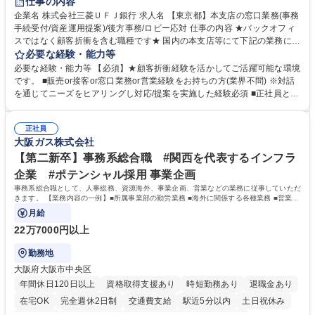
仕事の内容
企業名 株式会社三菱ＵＦＪ銀行 求人名 【東京都】本支店の窓口業務(事務
手続受付/資産運用提案)/後方事務/ロビー応対 仕事の内容 ★バックオフィ
スではなく顧客折衝を含む職種です★ 国内の本支店等にて下記の業務に従
事していただきます。 ■窓口/後方/ロビーにて事務手続等の受付・オペレ
必要な経験・能力等
ーション、お客様対応 ■窓口にて、ご来店された個人のお客様に対して金
必要な経験・能力等 【必須】★顧客折衝経験を活かしてご活躍可能な環境
融商品のご提案 ■効率的な事務運用の検討・構築等 ≪業務紹介：ご応募前
です。 ■販売or接客or窓口業務or営業経験をお持ちの方(業界不問) ※対話
に必ずご覧ください≫ ※記事 https://www.mysite.bk.mufg.jp/career/circle/
を通じてニーズをヒアリングし対応/提案を実施した経験必須 ■正社員とし
article17/ ※動画 https://youtu.be/H-S7HaJqqbg 募集職種 【東京都】本支
ての就業経験1年以上 【歓迎】■金融業界での就業経験■銀行での預金為替
店の窓口業務(事務手続受付/資産運用提案)/後方事務/ロビー応対
事務経験 ■金融商品の提案・販売経験 ≪魅力≫研修やOJT環境が整ってい
正社員
るので安心して入行いただけます。 幅広いキャリアの選択肢があり、公募
大阪ガス株式会社
や社内副業等を活用し、 一人ひとりが挑戦できるカルチャーが浸透してい
ます。 学歴・資格 学歴：大学院 大学 高専 短大 専修学校 高校 語学力：
【第二新卒】事務系総合職 #関西を代表するインフラ
資格：
企業 #ポテンシャル採用 事業企画
事務系総合職として、人事総務、資源海外、事業企画、営業などの業務に従事していただ
きます。 【業務内容の一例】■所属事業部の勤労業務 ■海外に関係する各種業務 ■営業部
門の企画スタッフ、ルート営業
月給
22万7000円以上
勤務地
大阪府大阪市中央区
年間休日120日以上
資格取得支援あり
時短勤務あり
退職金あり
在宅OK
完全週休2日制
交通費支給
駅近5分以内
土日祝休み