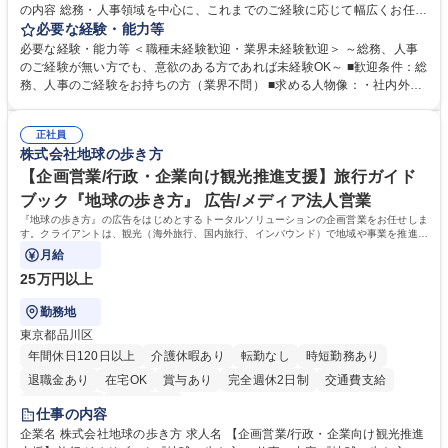
の内容 総務・人事領域を中心に、これまでのご経験に応じて幅広くお任せ
します。 ＜具体的には＞ ・総務/人事労務（給与・社保・勤怠管理など）
必要な経験・能力等
・採用・教育研修 ・福利厚生運用 など ※基本的には事務所勤務ですが、
必要な経験・能力等 ＜職種未経験歓迎・業界未経験歓迎＞ ～総務、人事
採用や教育等の業務内容により、関西圏以外への日帰り・宿泊を伴う国内
のご経験が無い方でも、意欲のある方であれば未経験OK～ ■歓迎条件：総
出張もございます。 ※担当業務を持ちつつ、お互いに助け合いながら、総
務、人事のご経験をお持ちの方（業界不問） ■求める人物像：・社内外の
務部という組織として協力しながら進める体制です。 募集職種 【大阪】
関係各部門との調整を率先して行い、業務を円滑に遂行できる協調性やコ
総務人事＜未経験歓迎＞◇三菱電機G・社会インフラを支える/年休127日
ミュニケーション能力を持っている方 ・人事総務領域に興味がありゼネラ
正社員
リスト志向をお持ちの方 学歴・資格 学歴：大学院 大学 語学力： 資格：
株式会社地球の歩き方
【企画営業/行政・企業向け観光推進支援】旅行ガイド
ブック『地球の歩き方』 広告/メディア法人営業
『地球の歩き方』の広告をはじめとするトータルソリューションの企画営業をお任せしま
す。クライアントは、観光（海外旅行、国内旅行、インバウンド）で地域や事業を推進し
たい国内外の行政や企業です。
月給
25万円以上
勤務地
東京都品川区
年間休日120日以上
介護休暇あり
転勤なし
時短勤務あり
退職金あり
在宅OK
賞与あり
完全週休2日制
交通費支給
駅近5分以内
土日祝休み
仕事の内容
企業名 株式会社地球の歩き方 求人名 【企画営業/行政・企業向け観光推進