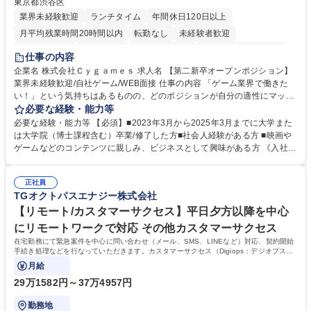
東京都渋谷区
業界未経験歓迎
ランチタイム
年間休日120日以上
月平均残業時間20時間以内
転勤なし
未経験者歓迎
住宅手当あり
経験者歓迎
完全週休2日制
インセンティブあり
仕事の内容
交通費支給
土日祝休み
服装自由
昼食補助あり
第二新卒歓迎
企業名 株式会社Ｃｙｇａｍｅｓ 求人名 【第二新卒オープンポジション】
業界未経験歓迎/自社ゲーム/WEB面接 仕事の内容 「ゲーム業界で働きた
食事補助あり
い！」という気持ちはあるものの、どのポジションが自分の適性にマッチ
しているか悩んでいる方が対象となります！ 総合職（プランナー/データ
必要な経験・能力等
アナリストなど）、技術職（開発エンジニ ア/インフラエンジニアな
必要な経験・能力等 【必須】■2023年3月から2025年3月までに大学また
ど）、デザイン職（デザイナー/イラストレ ーターなど）等から、面接で
は大学院（博士課程含む）卒業/修了した方■社会人経験がある方 ■映画や
ご希望と適正にマッチしたポジションをご案内いたします。ゲームやエン
ゲームなどのコンテンツに親しみ、ビジネスとして興味がある方 《入社実
タメコンテンツが大好きで、「ゲーム業界の未来を自らの手で作りたい」
績 例》 ・メーカー → プロジェクトマネージャー ・ソーシャルゲーム →
「最高のコンテンツを作るためには、何でもやる」という情熱に溢れた方
ゲームプランナー ・通信 → ゲームエンジニア ・独立行政法人 → データ
のご応募をお待ちしております。 募集職種 【第二新卒オープンポジショ
正社員
サイエンティスト 学歴・資格 学歴：大学院 大学 語学力： 資格：
TGオクトパスエナジー株式会社
ン】業界未経験歓迎/自社ゲーム/WEB面接
【リモート/カスタマーサクセス】平日夕方以降を中心
にリモートワークで対応 その他カスタマーサクセス
在宅勤務にて緊急案件を中心に問い合わせ（メール、SMS、LINEなど）対応、契約開始
手続き処理などを行なっていただきます。カスタマーサクセス（Digiops：デジオプス）
と運用構築の業務となります。
月給
29万1582円～37万4957円
勤務地