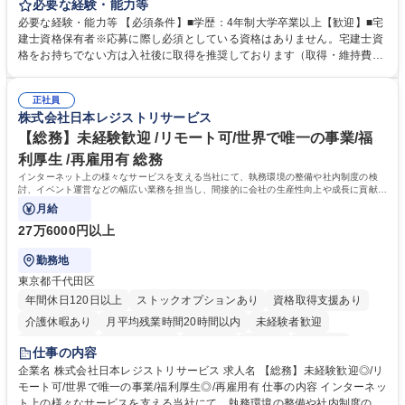
貸運営、売却、仲介・活用提案等を行う営業部門において事務業務を担当
必要な経験・能力等
いただきます。 【詳細】・契約書管理、契約書製本、捺印対応、ファイリ
必要な経験・能力等 【必須条件】■学歴：4年制大学卒業以上【歓迎】■宅
ング、登記簿取得、調書取得・支払業務（各種費用支払、支払管理、請
建士資格保有者※応募に際し必須としている資格はありません。宅建士資
求・支払データ登録、取引先マスター申請対応）・予算作成及び予実管
格をお持ちでない方は入社後に取得を推奨しております（取得・維持費用
理・各種稟議書、報告書作成業務・各種台帳管理、交際費・会議費支払報
の一部補助あり） 【求める人物像】 ・向学心豊かで、主体的に行動でき
告書作成及び月次管理・部内総務庶務全般 など※※配属先によっては上記
る方。 ・社内外の多様な関係者と協調して業務を進められるコミュニケー
の他に担当頂く業務が発生する場合があります。 募集職種 【営業事務】
正社員
ション力がある方。 ・チャレンジを厭わず、粘り強く業務に取り組める
株式会社日本レジストリサービス
業務職/三井物産グループ/平均残業時間10H/完全週休2日
方。多様な関係者と謙虚に信頼関係を構築でき、期限を意識したスケジュ
ール管理が出来る方。※将来的に他部署（営業部門、コーポレート部門）
【総務】未経験歓迎 /リモート可/世界で唯一の事業/福
へのジョブローテーションの可能性があります。 学歴・資格 学歴：大学
利厚生 /再雇用有 総務
院 大学 語学力： 資格：宅地建物取引士
インターネット上の様々なサービスを支える当社にて、執務環境の整備や社内制度の検
討、イベント運営などの幅広い業務を担当し、間接的に会社の生産性向上や成長に貢献し
ている部署です。
月給
27万6000円以上
勤務地
東京都千代田区
年間休日120日以上
ストックオプションあり
資格取得支援あり
介護休暇あり
月平均残業時間20時間以内
未経験者歓迎
住宅手当あり
時短勤務あり
研修あり
在宅OK
賞与あり
仕事の内容
完全週休2日制
交通費支給
駅近5分以内
土日祝休み
服装自由
企業名 株式会社日本レジストリサービス 求人名 【総務】未経験歓迎◎/リ
モート可/世界で唯一の事業/福利厚生◎/再雇用有 仕事の内容 インターネッ
ト上の様々なサービスを支える当社にて、執務環境の整備や社内制度の検