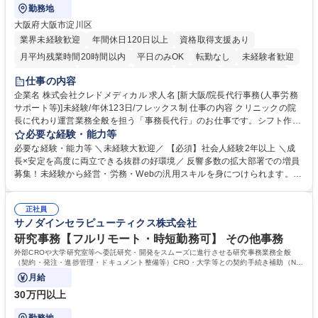
勤務地
大阪府大阪市淀川区
業界未経験歓迎
年間休日120日以上
資格取得支援あり
月平均残業時間20時間以内
平日のみOK
転勤なし
未経験者歓迎
住宅手当あり
退職金あり
在宅OK
賞与あり
完全週休2日制
仕事の内容
交通費支給
駅近5分以内
土日祝休み
昼食補助あり
企業名 株式会社クレドメディカル 求人名 [新大阪/院長代行事務(人事労務
サポート等)]未経験/年休123日/フレックス制 仕事の内容 クリニックの院
長に代わり運営業務全般を担う「事務長代行」のお仕事です。シフト作成
や経費処理、採用・HP管理などバックオフィス全般を企画サポート。丁
必要な経験・能力等
寧な実務対応で現場を支え、専門スキルを構築できます。 当社の開業医支
必要な経験・能力等 ＼未経験大歓迎／ 【必須】社会人経験2年以上 ＼成
援のコンサルタントと連携し、開業後クリニックのバックオフィス全般を
長×安定を高度に両立できる抜群の好環境／ 反響多数の拡大部署での増員
担当します。 ＼具体的には／ ■スタッフのシフト作成、日々の経費処理 ■
募集！未経験から経営・労務・Webの汎用スキルを身につけられます。初
求人原稿の作成や労務サポート、Webサイトの更新管理等 社内でしっか
年度想定年収400万円以上スタートで確実なステップアップが可能！年間
り業務設計を行い手厚いOJTもあるため未経験から安心してスタート可能
休日123日（完全土日祝休）、残業月平均10時間、フレックス制と働きや
です。基本は社内勤務でクリニック訪問はほとんどありません。 募集職種
正社員
すさも抜群。転勤なしの新大阪本社勤務で、安定した事業基盤のもと腰を
サノダインセラピューティクス株式会社
[新大阪/院長代行事務(人事労務サポート等)]未経験/年休123日/フレックス
据えて長期的キャリアを構築できます。 学歴・資格 学歴：大学院 大学 語
制
学力： 資格：
研究事務【フルリモート・時短勤務可】 その他事務
外部CROや大学研究室等へ委託研究・開発をスムーズに進行させる研究事務業務全般
（契約・発注・進捗管理・ドキュメント整備等）CRO・大学等との契約手続き補助（ND
A・委託・共同研究契約等の進行・記録管理）
月給
30万円以上