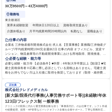
月給
30万9500円～43万4000円
勤務地
東京都港区
業界未経験歓迎
年間休日120日以上
資格取得支援あり
介護休暇あり
月平均残業時間20時間以内
転勤なし
退職金あり
在宅OK
賞与あり
育休あり
完全週休2日制
交通費支給
仕事の内容
駅近5分以内
土日祝休み
寮・社宅あり
企業名 三井物産都市開発株式会社 求人名 【営業事務】業務職/三井物産グ
ループ/平均残業時間10H/完全週休2日 仕事の内容 オフィスビル、賃貸マ
ンション、物流倉庫等の不動産開発事業における用地取得、開発推進、賃
貸運営、売却、仲介・活用提案等を行う営業部門において事務業務を担当
必要な経験・能力等
いただきます。 【詳細】・契約書管理、契約書製本、捺印対応、ファイリ
必要な経験・能力等 【必須条件】■学歴：4年制大学卒業以上【歓迎】■宅
ング、登記簿取得、調書取得・支払業務（各種費用支払、支払管理、請
建士資格保有者※応募に際し必須としている資格はありません。宅建士資
求・支払データ登録、取引先マスター申請対応）・予算作成及び予実管
格をお持ちでない方は入社後に取得を推奨しております（取得・維持費用
理・各種稟議書、報告書作成業務・各種台帳管理、交際費・会議費支払報
の一部補助あり） 【求める人物像】 ・向学心豊かで、主体的に行動でき
告書作成及び月次管理・部内総務庶務全般 など※※配属先によっては上記
る方。 ・社内外の多様な関係者と協調して業務を進められるコミュニケー
の他に担当頂く業務が発生する場合があります。 募集職種 【営業事務】
正社員
ション力がある方。 ・チャレンジを厭わず、粘り強く業務に取り組める
株式会社クレドメディカル
業務職/三井物産グループ/平均残業時間10H/完全週休2日
方。多様な関係者と謙虚に信頼関係を構築でき、期限を意識したスケジュ
ール管理が出来る方。※将来的に他部署（営業部門、コーポレート部門）
[新大阪/院長代行事務(人事労務サポート等)]未経験/年休
へのジョブローテーションの可能性があります。 学歴・資格 学歴：大学
123日/フレックス制 一般事務
院 大学 語学力： 資格：宅地建物取引士
クリニックの院長に代わり運営業務全般を担う「事務長代行」のお仕事です。シフト作成
や経費処理、採用・HP管理などバックオフィス全般を企画サポート。丁寧な実務対応で