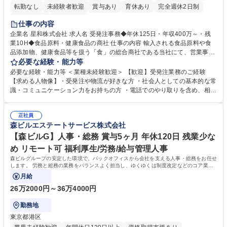
転勤なし
未経験者歓迎
賞与あり
育休あり
完全週休2日制
交通費支給
土日祝休み
仕事の内容
企業名 星和株式会社 求人名 受発注事務◆年休125日・年収400万～・残
業10H◆食品原料・健康食品の商社 仕事の内容 輸入される食品原料や食
品添加物、健康食品等を扱う「食」の総合商社である当社にて、営業事務
として営業サポートや書類作成、データ入力、電話対応などの業務をお任
必要な経験・能力等
せします。 ・受注／出荷指示／売上管理／仕入管理／在庫管理／お客様や
必要な経験・能力等 ＜業種未経験歓迎＞ 【歓迎】受発注業務のご経験
倉庫と電話確認など、販売に関わる事務、営業サポートをお願いします。
【求める人物像】・受発注や物流が好きな方 ・社会人としての基本的な常
・入社後は商品について覚えることから始め、先輩社員OJTと共に業務を
識・コミュニケーション力をお持ちの方 ・電話でのやり取りを含め、相手
進めて頂きます。未経験から始めた方も多数活躍中です。 [業務内容の変
の要件を正しく理解し対応できる方 ・数量・在庫・出荷数などの数値を正
更の範囲:会社の定める業務] 募集職種 受発注事務◆年休125日・年収400
確に扱う業務に抵抗がない方 ・PCを業務で日常的に使用しており、四則
万～・残業10H◆食品原料・健康食品の商社
正社員
演算ができる方 ・業務ルールや指示を理解し、行動できる方 学歴・資格
森ビルエステートサービス株式会社
学歴：大学院 大学 短大 語学力： 資格：
【森ビルG】人事・総務 賞与5ヶ月 年休120日 残業少な
め リモート可 福利厚生/労務/給与管理人事
森ビルグループの安定した環境で、バックオフィスから会社を支える人事・総務をお任せ
します。 労務と総務の業務をバランスよく担当し、ゆくゆくは制度改定などのコア業務
にも挑戦できる、やりがいある環境です。
月給
26万2000円～36万4000円
勤務地
東京都港区