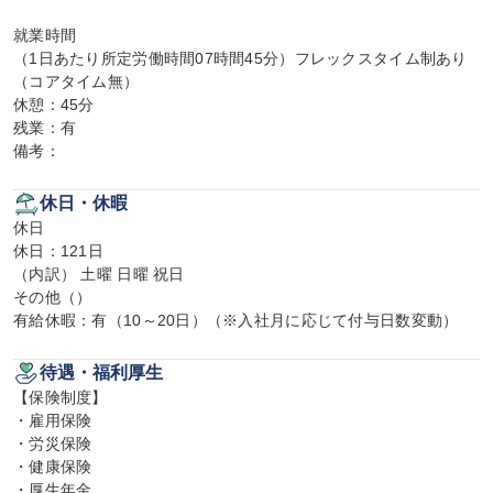
就業時間

（1日あたり所定労働時間07時間45分）フレックスタイム制あり
（コアタイム無）

休憩：45分

残業：有

備考：
休日・休暇
休日

休日：121日

（内訳） 土曜 日曜 祝日

その他（）

有給休暇：有（10～20日）（※入社月に応じて付与日数変動）
待遇・福利厚生
【保険制度】

・雇用保険

・労災保険

・健康保険

・厚生年金
