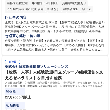
業界未経験歓迎
年間休日120日以上
資格取得支援あり
月平均残業時間20時間以内
転勤なし
経験者歓迎
駅ナカ
退職金あり
完全週休2日制
交通費支給
駅近5分以内
仕事の内容
土日祝休み
服装自由
昼食補助あり
食事補助あり
企業名 北大阪急行電鉄株式会社 求人名 【豊中市/総務人事】経験者歓迎！/
阪急阪神HDグループ/年休124日 仕事の内容 当社にて採用関係業務、人材
育成業務を中心に、中期経営計画・予算等の管理、設備投資計画等の策
定、さらに社内の重要会議の運営等、経営の根幹となる幅広い総務人事業
必要な経験・能力等
務全般を担当していただきます。 【主な業務内容】 ■採用関係業務および
必要な経験・能力等 【必須】■総務人事の実務経験がある方 【歓迎】■採
人材育成(社員研修)業務の推進 ■中期経営計画および予算等の管理 ■設備
用業務、人材育成に携わったことのある方 【求める人物像】 ■探求心を持
投資計画等の策定 ■社内の重要会議の運営 ■その他総務人事業務全般 【入
ち前向きに業務に取り組める方 ■臆せずに部門・会社を超えたコミュニケ
社後】入社後は採用や育成をメインに担当し将来的には経営根幹に関わる
ーションの取れる方 ■自分で考えて行動のできる方 ■第二の創業期を迎え
総務人事業務全般へ幅広く従事していただきます。 募集職種 【豊中市/総
る当社で組織の次代を担うネクスト人材として長期的に成長したい方 ■周
務人事】経験者歓迎！/阪急阪神HDグループ/年休124日
正社員
囲のメンバーと協調しつつ主体性を持って能動的に業務を推進できる方 学
株式会社日立医薬情報ソリューションズ
歴・資格 学歴：大学院 大学 高専 短大 専修学校 高校 語学力： 資格：
【総務・人事】未経験歓迎/日立グループ/組織運営を支
えるゼネラリストを目指す 総務
入社直後は労務（労務管理・給与計算・安全衛生・福利厚生等）からお任せいたします。
将来は総務・採用・教育業務へ守備範囲を広げ、組織運営を支えるゼネラリストをめざせ
ます。
月給
27万7000円以上
勤務地