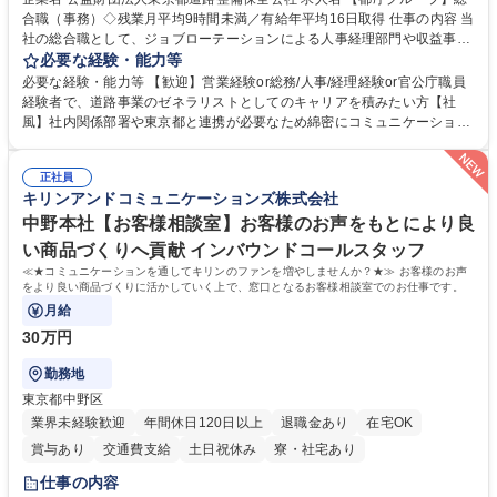
合職（事務）◇残業月平均9時間未満／有給年平均16日取得 仕事の内容 当
社の総合職として、ジョブローテーションによる人事経理部門や収益事業
等のフロント部門の部署等幅広い部署での業務をお任せいたします。研修
必要な経験・能力等
制度やキャリア支援が充実しております！ ※下記業務詳細 【業務詳細】■
必要な経験・能力等 【歓迎】営業経験or総務/人事/経理経験or官公庁職員
管理部門：広報、人事、経理など当公社の運営に係る管理業務 ■収益部
経験者で、道路事業のゼネラリストとしてのキャリアを積みたい方【社
門：駐車場の新規開拓、管理運営、新宿駅西口広場の「イベントコーナ
風】社内関係部署や東京都と連携が必要なため綿密にコミュニケーション
ー」などの管理運営 ■道路部門：整備の急がれる骨格幹線道路や木造住宅
を図っています。 【業務の魅力】■幅広く携われる：総合職（事務）で
密集地域の特定整備路線の用地取得、道路に関する普及啓発事業、都内の
は、駐車場の管理運営や道路用地の取得、公益財団法人の中枢を担う管理
道路施設や道路工事現場の見学ツアー事業 ※入社後は上記いずれかの部門
正社員
部門など多岐に渡る業務を経験できます。 ■様々なプロジェクト：駐車場
キリンアンドコミュニケーションズ株式会社
へ配属。※業務内容変更の範囲：会社の定める業務 募集職種 【都庁グル
事業の他、新宿駅西口広場内に設置された照明を兼ねた広告「ブライトサ
ープ】総合職（事務）◇残業月平均9時間未満／有給年平均16日取得
イン」の管理運営を行うなど、事業収益を生み出す活動を積極的に行って
中野本社【お客様相談室】お客様のお声をもとにより良
います。 学歴・資格 学歴：大学院 大学 高専 短大 専修学校 高校 語学力：
い商品づくりへ貢献 インバウンドコールスタッフ
資格：
≪★コミュニケーションを通してキリンのファンを増やしませんか？★≫ お客様のお声
をより良い商品づくりに活かしていく上で、窓口となるお客様相談室でのお仕事です。
月給
30万円
勤務地
東京都中野区
業界未経験歓迎
年間休日120日以上
退職金あり
在宅OK
賞与あり
交通費支給
土日祝休み
寮・社宅あり
仕事の内容