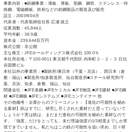
事業内容：■鉄鋼事業：薄板、厚板、形鋼、鋼管、ステンレス・特
殊鋼、電磁鋼板、鉄粉などの鉄鋼製品の製造及び販売

設立：2003年04月

代表者：代表取締役社長 広瀬 政之

従業員数：45,844人

平均年齢：38.9歳

資本金：239,644百万円

株式公開：非公開

主な株主：JFEホールディングス株式会社 100.0％

本社所在地：〒100-0011 東京都千代田区 内幸町２－２－３ 日比
谷国際ビル

本社以外の事業所：■製鉄所/東日本（千葉・京浜）、西日本（倉
敷・福山）■製造所/知多製造所、仙台製造所■スチール研究所/千
葉、京浜、知多、倉敷、福山、仙台

関連会社：■JFE条鋼 ■JFEケミカル ■JFE物流 ■JFE建材 ■JFE鋼
材 ■JFE鋼板 ■JFEシステムズ ■JFEコンテイナー 他

その他備考・企業からのフリーコメント：【進化の可能性を秘め
る素材】鉄はすでに、研究し尽くされた素材だと思っていないで
しょうか？実は鉄は、まだまだ進化の可能性を秘めた素材なので
す。「強度」だけをとっても、未だ理論強度の1/3程度までしか実
現できていません。私たちはこの鉄の可能性を追い求め、日々研