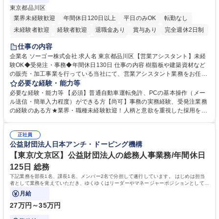
東京都品川区
業界未経験歓迎
年間休日120日以上
平日のみOK
転勤なし
未経験者歓迎
経験者歓迎
退職金あり
賞与あり
完全週休2日制
交通費支給
駅近5分以内
土日祝休み
仕事の内容
企業名 ソーゴー株式会社 求人名 東京都品川区【営業アシスタント】未経
験OK◆受発注・事務◆年間休日130日 仕事の内容 樹脂板や建築資材など
の販売・加工事業を行っている当社にて、営業アシスタント業務をお任せ
いたします。注文対応やWebデータの出力、各所への発注・加工依頼のほ
必要な経験・能力等
か、電話・メール対応等の事務業務を担当します。 ■受注・発注業務：FA
必要な経験・能力等 【必須】普通自動車運転免許、PCの基本操作（メー
Xによる注文対応、Web発注データのプリントアウト、各仕入先・協力会
ル送信・簡単入力程度）ができる方【尚可】事務の実務経験、受発注業務
社への発注および加工依頼等 ■納品書・請求書の作成および発送手配 ■商
の経験のある方★業界・職種未経験歓迎！人柄と意欲を重視した採用を行
品手配・在庫確認・納期調整 ■電話・メールでの問い合わせ対応および付
っています。 【要件】未経験歓迎！未経験からスタートして長く勤務する
随する事務全般 ※高度なPCスキルは不要です。【業務内容の変更範囲】
社員が多数在籍しています。 【求める人物像】納期優先の業界のため状況
当社の指定する業務 募集職種 東京都品川区【営業アシスタント】未経験O
正社員
変化に臨機応変かつ柔軟に対応できる方、約束を守り正確に作業を進めら
公益財団法人日本アンチ・ドーピング機構
K◆受発注・事務◆年間休日130日
れる方を求めています。高度なPCスキルや関数知識は一切不要です。丁
寧な指導体制が整っているため、安心してお仕事をスタートしていただけ
【東京/文京区】公益財団法人の総務人事業務/年間休日
ます。 学歴・資格 学歴：大学院 大学 高専 短大 専修学校 高校 語学力：
125日 総務
資格：
下記業務を部長1名、課長1名、メンバー2名で分担して遂行しています。 はじめは担当
者として業務を覚えていただき、ゆくゆくはリーダーやマネージャーポジションとして活
躍いただくことを期待しています。
月給
27万円～35万円