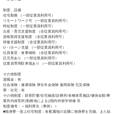
制度、設備

在宅勤務 （一部従業員利用可）

リモートワーク可 （一部従業員利用可）

時短制度 （一部従業員利用可）

出産・育児支援制度 （全従業員利用可）

資格取得支援制度 （全従業員利用可）

研修支援制度 （全従業員利用可）

U・Iターン支援 （一部従業員利用可）

社員食堂・食事補助 （全従業員利用可）

託児所あり （一部従業員利用可）

従業員専用駐車場あり （一部従業員利用可）

その他制度

退職金：有

社会保険：健康保険 厚生年金保険 雇用保険 労災保険

寮・社宅：有

その他制度：財形貯蓄/住宅融資/診療所/各種体育施設/健保会館/事
業所内保育所(勤務地による)/国内外留学研修 等

制度備考：＜福利厚生（事例）＞

■独身寮・借上社宅制度：各配属地の近隣に独身寮を完備。また結