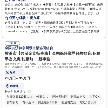
企業名 株式会社山和 求人名 ◆急募｜9月1日入社◆【渋谷/一般事務】未経
験歓迎/年休124日/残業ほぼ無 仕事の内容 不動産事業を展開し、創業以来
黒字経営の安定基盤を持つ当社にて、各種事務業務をお任せします。残業
がほぼ発生せず、連続した日程の有給取得が可能なため、WLBを整えたい
必要な経験・能力等
方にお勧めの環境です！ 入社後はOJTを通じて丁寧に研修を行いますの
必要な経験・能力等 ＼業界・職種未経験OK！早期入社が可能な方へ！／
で、事務未経験の方でも安心して臨むことができます。 【業務詳細】■電
【必須】■2026年9月1日までのご入社が可能な方 ■基本的なPCスキル
話・来客対応 ■物件の鍵や社内の備品管理 ■データ入力や書類作成 ■契約
（Word・Excel） 【魅力】 ■創業以来黒字の安定した経営基盤で長期的に
書などのファイリング ■郵送物の仕訳・発送 など 募集職種 ◆急募｜9月1
安心して働ける環境 ■残業ほぼなしで働きやすさ抜群、プライベートとの
日入社◆【渋谷/一般事務】未経験歓迎/年休124日/残業ほぼ無
両立が可能 ■有給取得を積極的に推奨、年間10日程度の取得実績 ■1ヶ月
正社員
のOJTで業務を習得可能、未経験でもしっかりサポート 学歴・資格 学
全国共済神奈川県生活協同組合
歴：大学院 大学 高専 短大 語学力： 資格：
横浜市【共済金支払事務】金融保険業界経験歓迎/各種
手当充実/転勤無 一般事務
共済事業を行っている当社にて、共済金支払事務をお任せいたします。共済金請求書類の
受付・内容確認・審査・データ入力のほか、加入者様や医療機関等からの問い合わせ電話
対応や書類発送等を担当します。
月給
26万円～35万円
勤務地
神奈川県横浜市中区
年間休日120日以上
転勤なし
経験者歓迎
退職金あり
在宅OK
賞与あり
育休あり
完全週休2日制
交通費支給
駅近5分以内