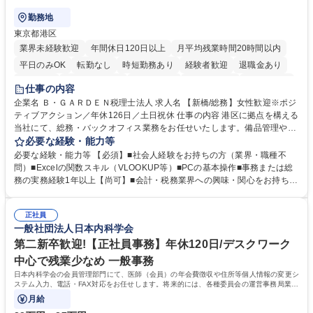
勤務地
東京都港区
業界未経験歓迎
年間休日120日以上
月平均残業時間20時間以内
平日のみOK
転勤なし
時短勤務あり
経験者歓迎
退職金あり
賞与あり
完全週休2日制
交通費支給
駅近5分以内
土日祝休み
仕事の内容
服装自由
企業名 Ｂ・ＧＡＲＤＥＮ税理士法人 求人名 【新橋/総務】女性歓迎※ポジ
ティブアクション／年休126日／土日祝休 仕事の内容 港区に拠点を構える
当社にて、総務・バックオフィス業務をお任せいたします。備品管理や来
客対応から、経理サポート、社会保険手続き、さらには新たなシステム導
必要な経験・能力等
入の検討まで、幅広く組織を支える役割です。 ■備品発注・在庫管理、郵
必要な経験・能力等 【必須】■社会人経験をお持ちの方（業界・職種不
送物対応、電話・来客対応 ■金融機関への外出業務（入出金管理補助）、
問）■Excelの関数スキル（VLOOKUP等）■PCの基本操作■事務または総
福利厚生・社内イベントの運営管理 ■社内ルールの整備、職場環境の改善
務の実務経験1年以上【尚可】■会計・税務業界への興味・関心をお持ちの
提案、備品選定 ■請求書発行・管理等の経理サポート、社会保険関連の書
方 【求める人物像】 ■自ら課題を見つけ改善提案ができる主体性のある方
類手続き ■税理士業務の補助（書類作成・データ入力支援） ■ITツールや
■周囲と円滑に連携し、柔軟な対応ができる方。 【女性歓迎！】※ポジテ
社内新システムの導入検討・比較検証 募集職種 【新橋/総務】女性歓迎※
正社員
ィブアクション 学歴・資格 学歴：大学院 大学 高専 短大 専修学校 高校 語
一般社団法人日本内科学会
ポジティブアクション／年休126日／土日祝休
学力： 資格：
第二新卒歓迎!【正社員事務】年休120日/デスクワーク
中心で残業少なめ 一般事務
日本内科学会の会員管理部門にて、医師（会員）の年会費徴収や住所等個人情報の変更シ
ステム入力、電話・FAX対応をお任せします。将来的には、各種委員会の運営事務局業務
などにも幅広く携わっていただきます。
月給