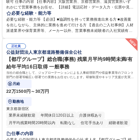
験可 仕事の内容 【仕事内容】大阪営業所、京都営業所、滋賀営業所いず
れかにて営業事務をお任せ。 【詳細】電話応対・データ入力・伝票や見積
の作成・カタログ送付・来客対応・営業所内で発生する事務業務や業務改
必要な経験・能力等
善をお任せ。 【教育制度】ご入社後、育成担当とペアになりながらOJTに
必要な経験・能力等 【必須】■協調性を持って業務推進出来る方 ■改善案
て業務を覚えていただくことが可能です。業務システムがきちんと構築さ
を出しながら、主体的に業務を進めて行ける方 【過去のご入社事例】人材
れているため、スムーズに仕事に慣れることができる環境です。また、
派遣業界や保育業界等、メーカー以外、営業事務未経験者の入社実績有
「チームで成果を出す文化」があり、良いやり方を積極的に共有しながら
【当社の事務職について】単なる事務ではなく主体性を発揮したサポート
常に改善を目指す風土のため、安心して業務に取り組んでいただけます。
により、キーエンスの付加価値向上に貢献します。ベースの定型業務に加
募集職種 【大阪・京都・滋賀】営業事務 ※未経験可
正社員
えて、お客様や社員の状況に合わせ、能動的なサポート、改善の動きも期
公益財団法人東京都道路整備保全公社
待され。組織を支えるスペシャリストとして、チームに貢献し、結果的に
社員から頼られる存在になることができます。平均19:30の退勤以降の業
【都庁グループ】総合職(事務) 残業月平均9時間未満/有
務の持ち帰りも禁止されており、メリハリのある働き方となります。 学
給年平均16日取得 一般事務
歴・資格 学歴：大学院 大学 高専 短大 語学力： 資格：
当社の総合職として、ジョブローテーションによる人事経理部門や収益事業等のフロント
部門の部署等幅広い部署での業務をお任せいたします。研修制度やキャリア支援が充実し
ております！ ※下記業務詳細
月給
22万1500円～30万円
勤務地
東京都新宿区
業界未経験歓迎
年間休日120日以上
介護休暇あり
月平均残業時間20時間以内
転勤なし
住宅手当あり
経験者歓迎
研修あり
退職金あり
賞与あり
完全週休2日制
交通費支給
仕事の内容
駅近5分以内
資格取得手当あり
食事補助あり
企業名 公益財団法人東京都道路整備保全公社 求人名 【都庁グループ】総