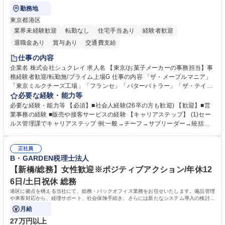
勤務地
東京都港区
業界未経験歓迎
転勤なし
住宅手当あり
経験者歓迎
退職金あり
賞与あり
交通費支給
仕事の内容
企業名 株式会社シュクレイ 求人名 【東京/お菓子メーカーの事務担当】事
務経験者歓迎/転勤無/プライム上場G 仕事の内容 「ザ・メープルマニア」
「東京ミルクチーズ工場」「フランセ」「バターバトラー」「ザ・テイラ
ー」「DROOLY」等のブランドを多数展開する当社にて、オリジナル菓子
必要な経験・能力等
ブランド商品の事務業務をお任せいたします。 【具体的な業務内容】 ■店
必要な経験・能力等 【必須】■社会人経験(26卒の方も歓迎) 【歓迎】■営
舗からの発注受付/PC入力業務 ■受電対応(社内/社外) ■商品のマスター登
業事務の経験 ■販売や接客サービスの経験 【キャリアステップ】 (1)セー
録 ■日々の売上抽出・報告 ■提携企業への書類送付業務 ■契約書管理業務
ルス管理課でキャリアステップ 例:一般→チーフ→サブリーダー→統括リ
■ホームページへの問い合わせ対応 など 募集職種 【東京/お菓子メーカー
ーダー→マネージャー (2)他ポジションへのキャリアも可能 ※過去、未経
の事務担当】事務経験者歓迎/転勤無/プライム上場G
験で経営管理部内で経理へ異動した方もいらっしゃいます。年3回の面談
正社員
や個別面談を通してご自身のキャリアと向き合っていただき、会社として
B・GARDEN税理士法人
もバックアップしていきます。 学歴・資格 学歴：大学院 大学 高専 短大
専修学校 高校 語学力： 資格：
【新橋/総務】女性歓迎※ポジティブアクション/年休12
6日/土日祝休 総務
港区に拠点を構える当社にて、総務・バックオフィス業務をお任せいたします。備品管理
や来客対応から、経理サポート、社会保険手続き、さらには新たなシステム導入の検討ま
で、幅広く組織を支える役割です。
月給
27万円以上