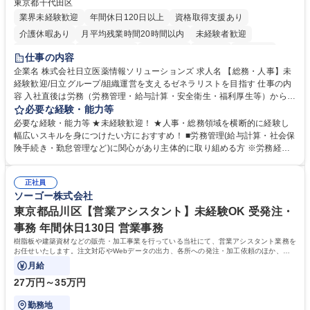
東京都千代田区
業界未経験歓迎
年間休日120日以上
資格取得支援あり
介護休暇あり
月平均残業時間20時間以内
未経験者歓迎
住宅手当あり
時短勤務あり
退職金あり
在宅OK
賞与あり
仕事の内容
育休あり
完全週休2日制
交通費支給
土日祝休み
寮・社宅あり
企業名 株式会社日立医薬情報ソリューションズ 求人名 【総務・人事】未
経験歓迎/日立グループ/組織運営を支えるゼネラリストを目指す 仕事の内
容 入社直後は労務（労務管理・給与計算・安全衛生・福利厚生等）からお
任せいたします。将来は総務・採用・教育業務へ守備範囲を広げ、組織運
必要な経験・能力等
営を支えるゼネラリストをめざせます。 ・初期業務：労働時間管理、給与
必要な経験・能力等 ★未経験歓迎！ ★人事・総務領域を横断的に経験し
計算、社会保険対応、福利厚生管理、安全衛生、健康経営推進等をお任せ
幅広いスキルを身につけたい方におすすめ！ ■労務管理(給与計算・社会保
します。ご経験に応じて、休職者管理など、幅広く経験を積んでいただき
険手続き・勤怠管理など)に関心があり主体的に取り組める方 ※労務経験
ます。 ・将来的な広がり：総務・採用・教育・税務対応・経営企画等。
者は早期にご活躍いただけます。 ■チームで仕事を推進できる方■将来は
★メンバーがマンツーマンで丁寧に教えるため、ご経験が浅くても安心！
マネジメント職として活躍したい 【尚可】■人事、労務、採用、教育業務
幅広く経験を積みたい意欲がある方に最適な環境です。 募集職種 【総
正社員
のご経験 ■労務管理（給与計算・社会保険手続き・勤怠管理など）の経験
ソーゴー株式会社
務・人事】未経験歓迎/日立グループ/組織運営を支えるゼネラリストを目
■衛生管理者の資格をお持ちの方 学歴・資格 学歴：大学院 大学 高専 短大
指す
専修学校 高校 語学力： 資格：
東京都品川区【営業アシスタント】未経験OK 受発注・
事務 年間休日130日 営業事務
樹脂板や建築資材などの販売・加工事業を行っている当社にて、営業アシスタント業務を
お任せいたします。注文対応やWebデータの出力、各所への発注・加工依頼のほか、電
話・メール対応等の事務業務を担当します。
月給
27万円～35万円
勤務地