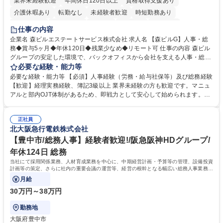
業界未経験歓迎
年間休日120日以上
資格取得支援あり
介護休暇あり
転勤なし
未経験者歓迎
時短勤務あり
経験者歓迎
退職金あり
在宅OK
賞与あり
育休あり
仕事の内容
完全週休2日制
交通費支給
長期歓迎
駅近5分以内
土日祝休み
企業名 森ビルエステートサービス株式会社 求人名 【森ビルG】人事・総
務◆賞与5ヶ月◆年休120日◆残業少なめ◆リモート可 仕事の内容 森ビル
グループの安定した環境で、バックオフィスから会社を支える人事・総務
をお任せします。 労務と総務の業務をバランスよく担当し、ゆくゆくは制
必要な経験・能力等
度改定などのコア業務にも挑戦できる、やりがいある環境です。 ■勤怠管
必要な経験・能力等 【必須】人事経験（労務・給与社保等）及び総務経験
理、給与計算、社会保険手続き、年末調整等の労務管理全般 ■入退社手続
【歓迎】経理実務経験、簿記3級以上 業界未経験の方も歓迎です。マニュ
き、社内規定の改定や人事制度改定などのコア業務 ■社内イベントの企画
アルと部内OJT体制があるため、即戦力として安心して始められます。
運営やその他総務業務全般 ※労務と総務を1：1の割合でお任せ。 入社後
【魅力・やりがい】森ビルGの安定基盤で労務から総務まで幅広く携われ
は部内のOJTを中心に、あなたの経験に合わせて不足している部分はいつ
ます。定型業務に留まらず、社内規定や人事制度の改定など会社のコア業
でも質問・相談できる環境が整っているため、安心して成長できます。 募
正社員
務に挑戦できるため、自身の成長と組織への貢献度をダイレクトに実感で
北大阪急行電鉄株式会社
集職種 【森ビルG】人事・総務◆賞与5ヶ月◆年休120日◆残業少なめ◆
きます。 残業少なめ、週1日リモート可など、ワークライフバランスを保
リモート可
ち長期活躍できる環境です。 「これまでの幅広い経験を活かし、長期的な
【豊中市/総務人事】経験者歓迎!/阪急阪神HDグループ/
キャリアを築きたい」という前向きな意欲と挑戦を全力で応援します。 学
年休124日 総務
歴・資格 学歴：大学院 大学 高専 短大 専修学校 高校 語学力： 資格：日商
当社にて採用関係業務、人材育成業務を中心に、中期経営計画・予算等の管理、設備投資
簿記検定1級 日商簿記検定2級 日商簿記検定3級
計画等の策定、さらに社内の重要会議の運営等、経営の根幹となる幅広い総務人事業務全
般を担当していただきます。
月給
30万円～38万円
勤務地
大阪府豊中市