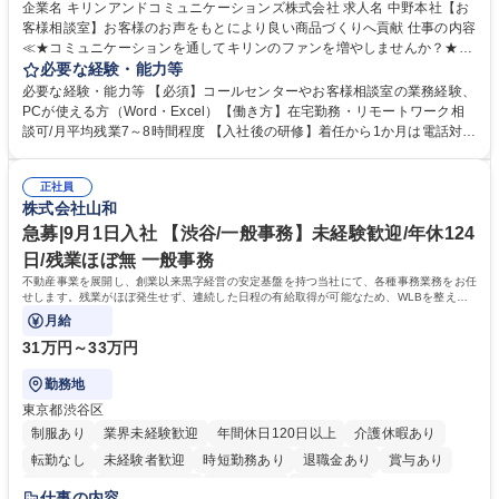
企業名 キリンアンドコミュニケーションズ株式会社 求人名 中野本社【お
客様相談室】お客様のお声をもとにより良い商品づくりへ貢献 仕事の内容
≪★コミュニケーションを通してキリンのファンを増やしませんか？★≫
お客様のお声をより良い商品づくりに活かしていく上で、窓口となるお客
必要な経験・能力等
様相談室でのお仕事です。 日々お客様からいただくキリングループへのご
必要な経験・能力等 【必須】コールセンターやお客様相談室の業務経験、
意見を、企業活動に活かしています。お客様からの声に迅速かつ誠意をも
PCが使える方（Word・Excel）【働き方】在宅勤務・リモートワーク相
って対応、情報提供するとともにグループ内活動に反映しています。 【具
談可/月平均残業7～8時間程度 【入社後の研修】着任から1か月は電話対応
体的には】電話応対、メール、お手紙対応、ご指摘品調査報告書作成、有
のOJTを中心に実施し、電話対応に慣れた段階でメール・手紙のOJTを実
人チャットボット対応など。 【1日の対応件数】■電話：月間一人当たり
施する予定です。独り立ち以降もしっかりフォローする体制を整えていま
平均100件前後■メール・手紙：同上40件前後 募集職種 中野本社【お客様
正社員
すのでご安心ください。 【当社について】キリングループの広報機能を担
株式会社山和
相談室】お客様のお声をもとにより良い商品づくりへ貢献
う会社として、お客様との出会いを大切にし、磨き上げたホスピタリティ
を込めてコミュニケーションをとりながら広報関連業務を行っておりま
急募|9月1日入社 【渋谷/一般事務】未経験歓迎/年休124
す。 学歴・資格 学歴：大学院 大学 高専 短大 専修学校 高校 語学力： 資
日/残業ほぼ無 一般事務
格：
不動産事業を展開し、創業以来黒字経営の安定基盤を持つ当社にて、各種事務業務をお任
せします。残業がほぼ発生せず、連続した日程の有給取得が可能なため、WLBを整えた
い方にお勧めの環境です！
月給
31万円～33万円
勤務地
東京都渋谷区
制服あり
業界未経験歓迎
年間休日120日以上
介護休暇あり
転勤なし
未経験者歓迎
時短勤務あり
退職金あり
賞与あり
育休あり
完全週休2日制
交通費支給
土日祝休み
仕事の内容