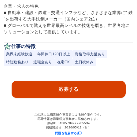
企業・求人の特色

■ 自動車・建設・鉄道・交通インフラなど、さまざまな業界に" 鉄 
"を出荷する大手鉄鋼メーカー（国内シェア2位）

■ グローバルで戦える世界最高レベルの技術を磨き、世界各地に
ソリューションとして提供しています。
仕事の特徴
業界未経験歓迎
年間休日120日以上
資格取得支援あり
時短勤務あり
退職金あり
在宅OK
土日祝休み
応募する
この求人は職業紹介事業者による紹介案件です。
応募情報は職業紹介事業者に送信されます。
原稿ID：
4305704e72ab553e
掲載開始日：
2026/05/11（月）
問題を報告する