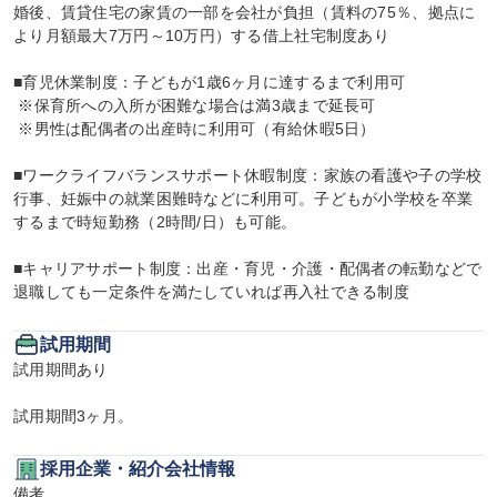
婚後、賃貸住宅の家賃の一部を会社が負担（賃料の75％、拠点に
より月額最大7万円～10万円）する借上社宅制度あり

■育児休業制度：子どもが1歳6ヶ月に達するまで利用可

 ※保育所への入所が困難な場合は満3歳まで延長可

 ※男性は配偶者の出産時に利用可（有給休暇5日）

■ワークライフバランスサポート休暇制度：家族の看護や子の学校
行事、妊娠中の就業困難時などに利用可。子どもが小学校を卒業
するまで時短勤務（2時間/日）も可能。

■キャリアサポート制度：出産・育児・介護・配偶者の転勤などで
退職しても一定条件を満たしていれば再入社できる制度
試用期間
試用期間あり

試用期間3ヶ月。
採用企業・紹介会社情報
備考
