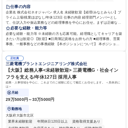
未経験者歓迎
時短勤務あり
退職金あり
在宅OK
賞与あり
仕事の内容
完全週休2日制
交通費支給
駅近5分以内
土日祝休み
服装自由
企業名 株式会社ネオジャパン 求人名 未経験歓迎【経理/みなとみらい】プ
ライム上場/残業ほぼなし/年休123日 仕事の内容 経理部門メンバーとし
寮・社宅あり
て、仕訳入力や振込業務などの経理事務を中心にお任せ。まずは正確な入
力・確認業務からスタートし、既存メンバーと一緒に業務を進めながら段
必要な経験・能力等
階的に経理知識を身につけていただきます。 【具体的には】 ■社内稟議に
必要な経験・能力等 ※未経験の方も応募可能。経理職としてキャリアを築
基づく仕訳入力 ■月末の振込業務 ■明細作成 ■伝票処理、記帳業務 ■既存
きたい方は歓迎◎ 【歓迎】■日商簿記資格をお持ちの方 ■経理事務、営業
メンバーの業務サポート 【将来的には】 ■月次決算補助 ■四半期・年次決
事務、一般事務などの事務経験 【本ポジションについて】 本ポジション
算補助 ■有価証券報告書など開示資料作成補助 ■海外子会社を含む連結決
の魅力は、プライム上場企業の経理部門で、未経験から経理キャリアをス
算補助 ※3～5年程度を目安に、徐々に決算業務へ業務範囲を広げていく
タートできる点です。まずは仕訳入力や振込業務など基礎的な業務から担
想定です。 募集職種 未経験歓迎【経理/みなとみらい】プライム上場/残業
正社員
当し、3～5年をかけて月次決算・四半期決算・開示資料作成補助などへス
三菱電機プラントエンジニアリング株式会社
ほぼなし/年休123日
テップアップできます。また、残業は通常月ほぼなく、決算月でも10時間
未満のため、無理なく経理として専門性を身につけられる環境です。 学
【大阪】総務人事<未経験歓迎> 三菱電機G・社会イン
歴・資格 学歴：大学院 大学 高専 短大 専修学校 高校 語学力： 資格：日商
フラを支える/年休127日 採用人事
簿記検定1級 日商簿記検定2級
総務・人事領域を中心に、これまでのご経験に応じて幅広くお任せします。 ＜具体的に
は＞
月給
29万5000円～33万5000円
勤務地
大阪府大阪市北区
業界未経験歓迎
年間休日120日以上
資格取得支援あり