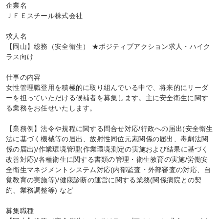
企業名

ＪＦＥスチール株式会社

求人名

【岡山】総務（安全衛生） ★ポジティブアクション求人・ハイク
ラス向け

仕事の内容

女性管理職登用を積極的に取り組んでいる中で、将来的にリーダ
ーを担っていただける候補者を募集します。主に安全衛生に関す
る業務をお任せいたします。

【業務例】法令や規程に関する問合せ対応/行政への届出(安全衛生
法に基づく機械等の届出、放射性同位元素関係の届出、毒劇法関
係の届出)/作業環境管理(作業環境測定の実施および結果に基づく
改善対応)/各種衛生に関する書類の管理・衛生教育の実施/労働安
全衛生マネジメントシステム対応(内部監査・外部審査の対応、自
覚教育の実施等)/健康診断の運営に関する業務(関係病院との契
約、業務調整等) など

募集職種
