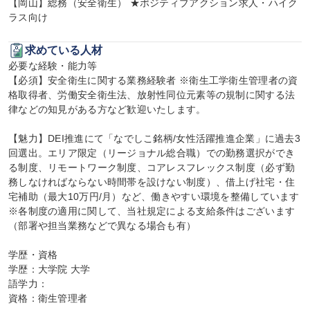
【岡山】総務（安全衛生） ★ポジティブアクション求人・ハイク
ラス向け
求めている人材
必要な経験・能力等

【必須】安全衛生に関する業務経験者 ※衛生工学衛生管理者の資
格取得者、労働安全衛生法、放射性同位元素等の規制に関する法
律などの知見がある方など歓迎いたします。

【魅力】DEI推進にて「なでしこ銘柄/女性活躍推進企業」に過去3
回選出。エリア限定（リージョナル総合職）での勤務選択ができ
る制度、リモートワーク制度、コアレスフレックス制度（必ず勤
務しなければならない時間帯を設けない制度）、借上げ社宅・住
宅補助（最大10万円/月）など、働きやすい環境を整備しています 
※各制度の適用に関して、当社規定による支給条件はございます
（部署や担当業務などで異なる場合も有）

学歴・資格

学歴：大学院 大学

語学力：

資格：衛生管理者