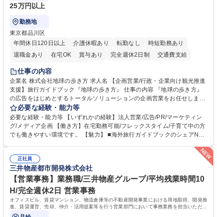
25万円以上
勤務地
東京都品川区
年間休日120日以上
介護休暇あり
転勤なし
時短勤務あり
退職金あり
在宅OK
賞与あり
完全週休2日制
交通費支給
駅近5分以内
土日祝休み
仕事の内容
企業名 株式会社地球の歩き方 求人名 【企画営業/行政・企業向け観光推進
支援】旅行ガイドブック『地球の歩き方』 仕事の内容 『地球の歩き方』
の広告をはじめとするトータルソリューションの企画営業をお任せしま
す。クライアントは、観光（海外旅行、国内旅行、インバウンド）で地域
必要な経験・能力等
や事業を推進したい国内外の行政や企業です。 【業務詳細】■『地球の歩
必要な経験・能力等 【いずれかの経験】法人営業/広告/PR/マーケティン
き方』は海外旅行ガイドブックのNo.1ブランドであり、国内旅行において
グ/メディア企画 【働き方】在宅勤務可能/フレックスタイム/子育て中の方
も牽引しております。観光推進支援においても、業界を牽引する意欲的な
でも働きやすい環境です。 【魅力】 ■海外旅行ガイドブックのシェアNo.1
取り組みが期待されています■インバウンドは、日本の地域の未来を担う
メディアとして、個人旅行文化の拡大と定着を担ってきたブランドに携わ
国策事業です。「GOOD LUCK TRIP」は、海外旅行ガイドブックと同様
ることが可能です。 ■国内旅行ガイドブックは立ち上げ間もない新規事業
に、インバウンドのトップブランドに成長しております■旅が業務であ
正社員
であり、「地球の歩き方」としてどう取り組むか、共に形を作るコアメン
三井物産都市開発株式会社
り、日常です。旅好きにはこれ以上ない環境です 募集職種 【企画営業/行
バーとして活躍いただきます。 学歴・資格 学歴：大学院 大学 語学力： 資
政・企業向け観光推進支援】旅行ガイドブック『地球の歩き方』
格：
【営業事務】業務職/三井物産グループ/平均残業時間10
H/完全週休2日 営業事務
オフィスビル、賃貸マンション、物流倉庫等の不動産開発事業における用地取得、開発推
進、賃貸運営、売却、仲介・活用提案等を行う営業部門において事務業務を担当いただき
ます。