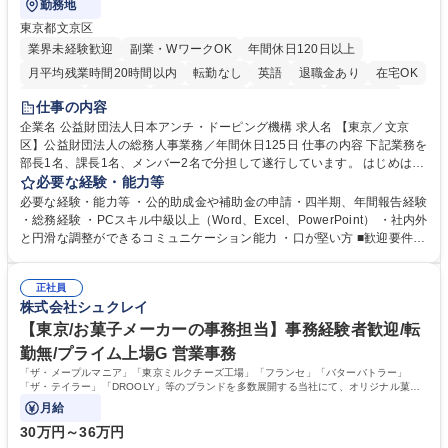
勤務地
東京都文京区
業界未経験歓迎
副業・WワークOK
年間休日120日以上
月平均残業時間20時間以内
転勤なし
英語
退職金あり
在宅OK
賞与あり
育休あり
完全週休2日制
交通費支給
土日祝休み
仕事の内容
食事補助あり
企業名 公益財団法人日本アンチ・ドーピング機構 求人名 【東京／文京
区】公益財団法人の総務人事業務／年間休日125日 仕事の内容 下記業務を
部長1名、課長1名、メンバー2名で分担して遂行しています。 はじめは担
当者として業務を覚えていただき、ゆくゆくはリーダーやマネージャーポ
必要な経験・能力等
ジションとして活躍いただくことを期待しています。 【総務・人事グルー
必要な経験・能力等 ・公的助成金や補助金の申請・四半期、年間報告経験
プの業務内容】 ・人事制度関連 ・採用活動 ・教育研修の企画、実行 ・勤
・総務経験 ・PCスキル中級以上（Word、Excel、PowerPoint） ・社内外
怠管理 ・官公庁への各種提出 ・法定の会議運営（評議員会、理事会） ・
と円滑な調整ができるコミュニケーション能力 ・口が堅い方 ■歓迎要件
コンプライアンス ・内部規程やルールの管理、整備、文書管理 ・契約関
・採用業務経験 ・英語に抵抗がない方 ・営業経験 学歴・資格 学歴：大学
連 ・衛生管理 ・防災関連・公的助成金の管理・オフィス、ファシリティ
院 大学 高専 短大 専修学校 高校 語学力： 資格：
管理 ・福利厚生関連 ・職員からの問合せ、相談対応 ・その他日常の総務
正社員
株式会社シュクレイ
業務全般 募集職種 【東京／文京区】公益財団法人の総務人事業務／年間
休日125日
【東京/お菓子メーカーの事務担当】事務経験者歓迎/転
勤無/プライム上場G 営業事務
「ザ・メープルマニア」「東京ミルクチーズ工場」「フランセ」「バターバトラー」
「ザ・テイラー」「DROOLY」等のブランドを多数展開する当社にて、オリジナル菓子
ブランド商品の事務業務をお任せいたします。
月給
30万円～36万円