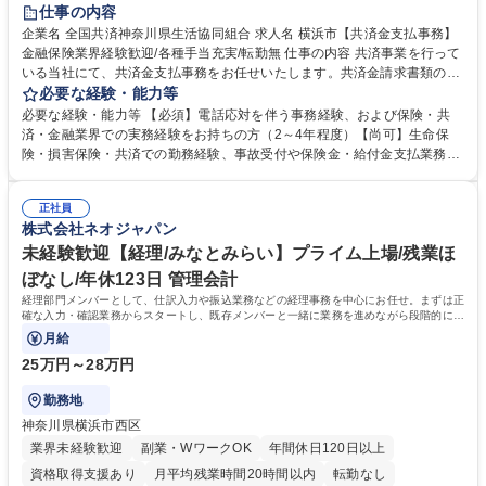
土日祝休み
仕事の内容
企業名 全国共済神奈川県生活協同組合 求人名 横浜市【共済金支払事務】
金融保険業界経験歓迎/各種手当充実/転勤無 仕事の内容 共済事業を行って
いる当社にて、共済金支払事務をお任せいたします。共済金請求書類の受
付・内容確認・審査・データ入力のほか、加入者様や医療機関等からの問
必要な経験・能力等
い合わせ電話対応や書類発送等を担当します。 ■共済金請求書類の受付、
必要な経験・能力等 【必須】電話応対を伴う事務経験、および保険・共
内容確認、および共済金支払に関する審査・事務処理業務全般を担当 ■専
済・金融業界での実務経験をお持ちの方（2～4年程度）【尚可】生命保
用システムへのデータ入力、各種必要書類の作成・発送作業 ■加入者様や
険・損害保険・共済での勤務経験、事故受付や保険金・給付金支払業務経
医療機関等からの各種問い合わせに対する丁寧かつ迅速な電話応対 ■現場
験がある方 【求める人物像】■相手の立場に立った丁寧な対応ができる方
調査の対応および業務プロセスの改善活動 【業務内容の変更範囲】当社の
■チームワークを大切にし、素直に学べる方★外勤の保険営業から内勤事
指定する業務 募集職種 横浜市【共済金支払事務】金融保険業界経験歓迎/
正社員
務へのキャリアチェンジ希望者も大歓迎です！ 学歴・資格 学歴：大学院
株式会社ネオジャパン
各種手当充実/転勤無
大学 高専 短大 専修学校 高校 語学力： 資格：
未経験歓迎【経理/みなとみらい】プライム上場/残業ほ
ぼなし/年休123日 管理会計
経理部門メンバーとして、仕訳入力や振込業務などの経理事務を中心にお任せ。まずは正
確な入力・確認業務からスタートし、既存メンバーと一緒に業務を進めながら段階的に経
理知識を身につけていただきます。
月給
25万円～28万円
勤務地
神奈川県横浜市西区
業界未経験歓迎
副業・WワークOK
年間休日120日以上
資格取得支援あり
月平均残業時間20時間以内
転勤なし