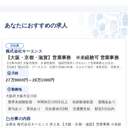
あなたにおすすめの求人
正社員
株式会社キーエンス
【大阪・京都・滋賀】営業事務 ※未経験可 営業事務
【仕事内容】大阪営業所、京都営業所、滋賀営業所いずれかにて営業事務をお任せ。
【詳細】電話応対・データ入力・伝票や見積の作成・カタログ送付・来客対応・営業所内
で発生する事務業務や業務改善をお任せ。
月給
27万9000円～28万1000円
勤務地
大阪府大阪市淀川区
業界未経験歓迎
年間休日120日以上
未経験者歓迎
退職金あり
賞与あり
育休あり
完全週休2日制
交通費支給
駅近5分以内
土日祝休み
仕事の内容
企業名 株式会社キーエンス 求人名 【大阪・京都・滋賀】営業事務 ※未経