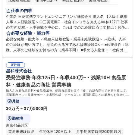
未経験者歓迎
住宅手当あり
時短勤務あり
経験者歓迎
退職金あり
在宅OK
賞与あり
完全週休2日制
交通費支給
仕事の内容
駅近5分以内
土日祝休み
服装自由
寮・社宅あり
食事補助あり
企業名 三菱電機プラントエンジニアリング株式会社 求人名 【大阪】総務
人事＜未経験歓迎＞◇三菱電機G・社会インフラを支える/年休127日 仕事
の内容 総務・人事領域を中心に、これまでのご経験に応じて幅広くお任せ
します。 ＜具体的には＞ ・総務/人事労務（給与・社保・勤怠管理など）
必要な経験・能力等
・採用・教育研修 ・福利厚生運用 など ※基本的には事務所勤務ですが、
必要な経験・能力等 ＜職種未経験歓迎・業界未経験歓迎＞ ～総務、人事
採用や教育等の業務内容により、関西圏以外への日帰り・宿泊を伴う国内
のご経験が無い方でも、意欲のある方であれば未経験OK～ ■歓迎条件：総
出張もございます。 ※担当業務を持ちつつ、お互いに助け合いながら、総
務、人事のご経験をお持ちの方（業界不問） ■求める人物像：・社内外の
務部という組織として協力しながら進める体制です。 募集職種 【大阪】
関係各部門との調整を率先して行い、業務を円滑に遂行できる協調性やコ
総務人事＜未経験歓迎＞◇三菱電機G・社会インフラを支える/年休127日
ミュニケーション能力を持っている方 ・人事総務領域に興味がありゼネラ
正社員
リスト志向をお持ちの方 学歴・資格 学歴：大学院 大学 語学力： 資格：
星和株式会社
受発注事務 年休125日・年収400万~・残業10H 食品原
料・健康食品の商社 営業事務
輸入される食品原料や食品添加物、健康食品等を扱う「食」の総合商社である当社にて、
営業事務として営業サポートや書類作成、データ入力、電話対応などの業務をお任せしま
す。
月給
30万円～37万5000円
勤務地
東京都品川区
業界未経験歓迎
年間休日120日以上
月平均残業時間20時間以内