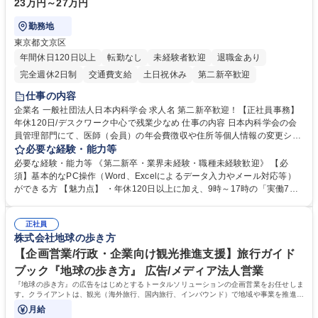
23万円～27万円
勤務地
東京都文京区
年間休日120日以上
転勤なし
未経験者歓迎
退職金あり
完全週休2日制
交通費支給
土日祝休み
第二新卒歓迎
仕事の内容
企業名 一般社団法人日本内科学会 求人名 第二新卒歓迎！【正社員事務】
年休120日/デスクワーク中心で残業少なめ 仕事の内容 日本内科学会の会
員管理部門にて、医師（会員）の年会費徴収や住所等個人情報の変更シス
テム入力、電話・FAX対応をお任せします。将来的には、各種委員会の運
必要な経験・能力等
営事務局業務などにも幅広く携わっていただきます。 【会員管理・データ
必要な経験・能力等 《第二新卒・業界未経験・職種未経験歓迎》 【必
入力業務】 ・医師（会員）の住所変更、個人情報のシステム登録・更新
須】基本的なPC操作（Word、Excelによるデータ入力やメール対応等）
・年会費の徴収管理や入金データの照合確認 【問い合わせ対応】 ・会員
ができる方 【魅力点】 ・年休120日以上に加え、9時～17時の「実働7時
（医師）からの電話、FAX、ネット申請に伴う相談受付 ・複雑な案件のへ
間勤務」で残業も少なくワークライフバランスは抜群です。 【将来的な業
のエスカレーション・連携対応 募集職種 第二新卒歓迎！【正社員事務】
務（各種委員会運営）】 ・学会内における各種委員会のスケジュール調
年休120日/デスクワーク中心で残業少なめ
正社員
整、資料作成、当日の運営サポート 学歴・資格 学歴：大学院 大学 語学
株式会社地球の歩き方
力： 資格：
【企画営業/行政・企業向け観光推進支援】旅行ガイド
ブック『地球の歩き方』 広告/メディア法人営業
『地球の歩き方』の広告をはじめとするトータルソリューションの企画営業をお任せしま
す。クライアントは、観光（海外旅行、国内旅行、インバウンド）で地域や事業を推進し
たい国内外の行政や企業です。
月給